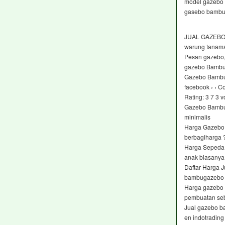
model gazebo
gasebo bambu
JUAL GAZEBO
warung tanama
Pesan gazebo,
gazebo Bambu un
Gazebo Bambu 
facebook › › C
Rating: 3 7 ‎3 v
Gazebo Bambu 3
minimalis
Harga Gazebo
berbagiharga
Harga Sepeda 
anak biasanya
Daftar Harga 
bambugazebo 
Harga gazebo b
pembuatan se
Jual gazebo b
en indotrading