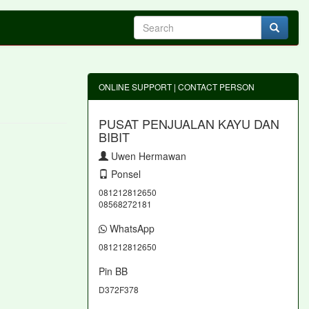
ONLINE SUPPORT | CONTACT PERSON
PUSAT PENJUALAN KAYU DAN
BIBIT
Uwen Hermawan
Ponsel
081212812650
08568272181
WhatsApp
081212812650
Pin BB
D372F378