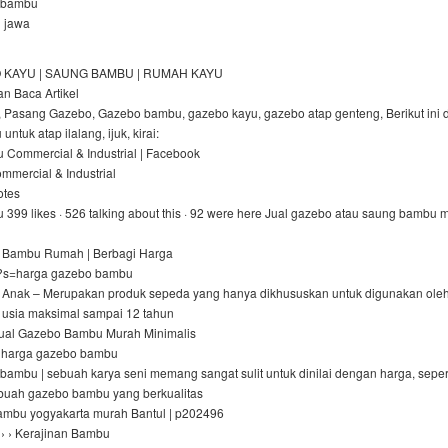
 bambu
 jawa
 KAYU | SAUNG BAMBU | RUMAH KAYU
n Baca Artikel
 Pasang Gazebo, Gazebo bambu, gazebo kayu, gazebo atap genteng, Berikut ini d
tuk atap ilalang, ijuk, kirai:
Commercial & Industrial | Facebook
ommercial & Industrial
otes
99 likes · 526 talking about this · 92 were here Jual gazebo atau saung bambu 
 Bambu Rumah | Berbagi Harga
 ?s=harga gazebo bambu
Anak – Merupakan produk sepeda yang hanya dikhususkan untuk digunakan ole
 usia maksimal sampai 12 tahun
Jual Gazebo Bambu Murah Minimalis
harga gazebo bambu
ambu | sebuah karya seni memang sangat sulit untuk dinilai dengan harga, seper
buah gazebo bambu yang berkualitas
ambu yogyakarta murah Bantul | p202496
 › › Kerajinan Bambu