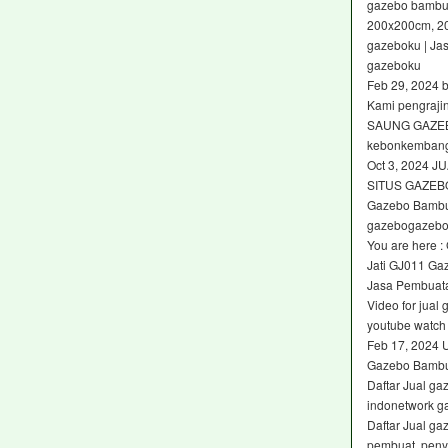
gazebo bambu 
200x200cm, 2
gazeboku | Ja
gazeboku
Feb 29, 2024 
Kami pengraji
SAUNG GAZEB
kebonkembang
Oct 3, 2024
SITUS GAZEB
Gazebo Bambu
gazebogazebo 
You are here :
Jati GJ011 Gaz
Jasa Pembuat
Video for jua
youtube watch
Feb 17, 2024 
Gazebo Bambu
Daftar Jual g
indonetwork g
Daftar Jual ga
pembuat, penyal