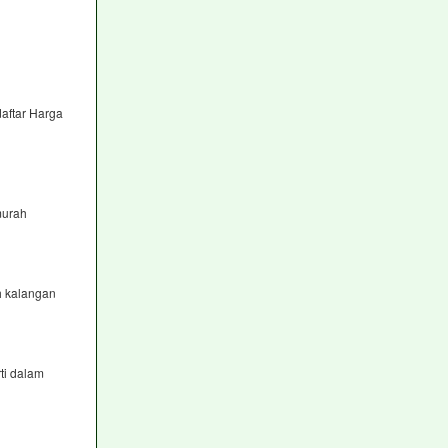
aftar Harga
murah
h kalangan
ti dalam