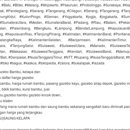
 #Batu, #Blitar, #Malang, #Mojokerto, #Pasuruan, #Probolinggo, #Surabaya, #Ke
ak, #Pandeglang, #Serang, #Tangerang, #Cilegon, #Serang, #Tangerang, #Tan
nungKidul, #KulonProgo, #Sleman, #Yogyakarta, #jogja, #jogjakarta, #Sum
#SumateraUtara, #Medan, #SumateraBarat, #Padang, #Riau, #Batam, #Pekan
atan, #Palembang, #Bengkulu, #Lampung, #BandarLampung, #KepulauanBa
g, #KepulauanRiau, #TanjungPinang, #Kalimatan, #KalimantanBarat, #Pontiana
langkaRaya, #KalimantanSelatan, #Banjarmasin, #KalimantanTimur,
tara, #TanjungSelor, #Sulawesi, #SulawesiUtara, #Manado, #SulawesiT
atan, #Makassar, #SulawesiTenggara, #Kendari, #SulawesiBarat, #Mamuju
#Bali, #Denpasar, #NusaTenggaraTimur, #NTT, #Kupang, #NusaTenggaraBarat, #
 #toko #bagus, #kaskus, #tokopedia, #zalora, #bukalapak, #lazada
azebo Bambu, kelapa dan
p daftar harga gazebo
bambu, harga rumah bambu, pasang gazebo kayu, gazebo sirap depok, gazebo mu
 bikik bambu, kursi bambu, jual
mbu,gazebo bambu gazebo kncok down,
u klaten
Yang mana rumah bambu dan saung bambu sekarang sangatlah baru diminati par
an harga yang terjangkau
U|SAUNG KELAPA
 pesanan dengan kualitas terjamin dan harga kompetitif Kami juga bisa mendesa