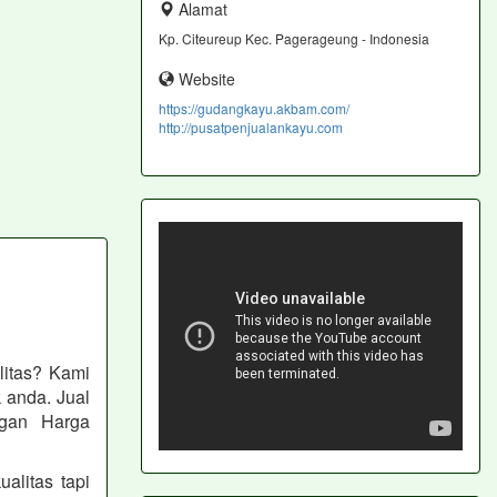
Alamat
Kp. Citeureup Kec. Pagerageung - Indonesia
Website
https://gudangkayu.akbam.com/
http://pusatpenjualankayu.com
litas? Kami
 anda. Jual
ngan Harga
litas tapi