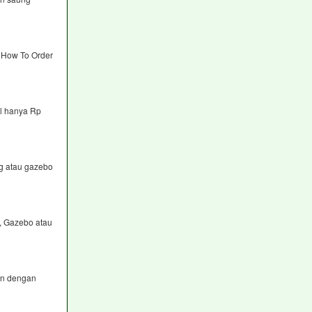
a How To Order
al hanya Rp
g atau gazebo
, Gazebo atau
an dengan