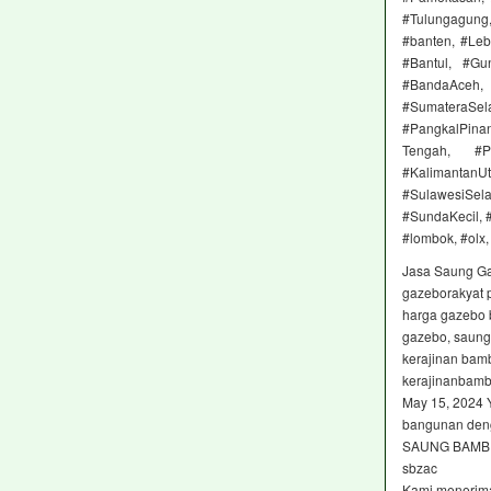
#Tulungagung,
#banten, #Leb
#Bantul, #Gu
#BandaAceh, 
#SumateraSel
#PangkalPinan
Tengah, #Pa
#KalimantanU
#SulawesiSel
#SundaKecil, 
#lombok, #olx,
Jasa Saung G
gazeborakyat 
harga gazebo 
gazebo, saung,
kerajinan ba
kerajinanbamb
May 15, 2024 
bangunan deng
SAUNG BAMB
sbzac
Kami menerima