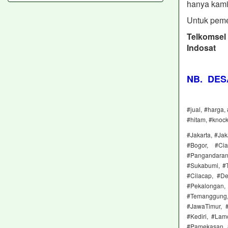
hanya kami
Untuk peme
Telkomse
Indosat
NB. DES
#jual, #harga,
#hitam, #knoc
#Jakarta, #Jak
#Bogor, #Cia
#Pangandaran
#Sukabumi, #T
#Cilacap, #D
#Pekalongan, 
#Temanggung, 
#JawaTimur, #
#Kediri, #Lam
#Pamekasan, #