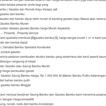
zebo kelapa pesanan anda bagi yang
ambu | Gazebo dan Rumah Kayu Kelapa Jati
 gazebo dari bambu
Gazebo dari bambu dijual lebih murah di banding gazebo kayu Masuk akal, karen
al Gazebo Bambu Murah
buatan Gasebo gazebo Bambu harga Murah Sejakarta
› › Property › Property lainnya
Kami spesialis membuat [B]gazebo bambu[ B], harga sangat murah 1 x1 m kami ju
del dan bentuk dapat
| Sahabat Bambu Spesialis Konstruksi
 produk gasebo
erima pesanan pembuatan struktur bambu yang sederhana dan kecil seperti saun
dibangun langsung di lokasi
tan Gazebo atau Saung Bambu Murah
ng harga pembuatan gazeb
 Gazebo Saung Bambu Harga, Rp 1 350 000, M (Bahan Bambu Putih) Keterangan
 dari bahan bambu putih
| gazebo bambu Blogger
 Kami menjual kerajinan Saung Bambu dan Gazebo Bambu kami menerima pesan
min dengan harga kompetitif
aung, rumah, resto dari bambu knockdown