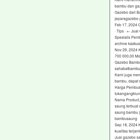
bambu dan ga
Gazebo dari B
jeparagazebo
Feb 17, 2024 
· Tips · ← Ju
Spesialis Pem
archive kaskus 
Nov 29, 2024 
700 000,00 Mo
Gazebo Bambu 
sahabatbambu
Kami juga men
bambu, dapat 
Harga Pembua
tukangangklu
Nama Product,
saung terbuat
saung bambu 
bambusaung
Sep 18, 2024
kualitas terja
Jual gazebo s