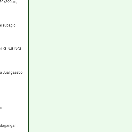
150x200cm,
i subagio
AN KUNJUNGI
ga Jual gazebo
bo
erdagangan,