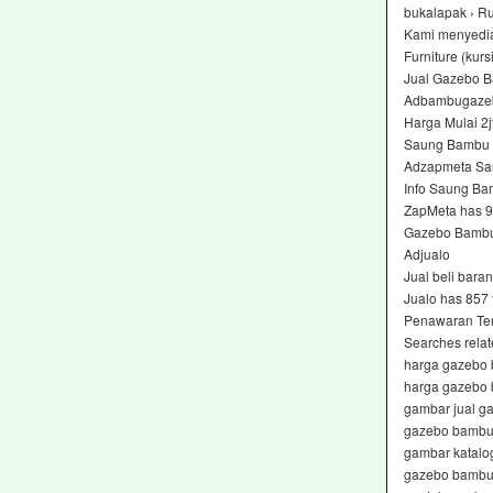
bukalapak › Ru
Kami menyedia
Furniture (kur
Jual Gazebo B
Adbambugazeb
Harga Mulai 2j
Saung Bambu 
Adzapmeta Sa
Info Saung Ba
ZapMeta has 9
Gazebo Bambu 
Adjualo ‎
Jual beli bara
Jualo has 857
Penawaran Ter
Searches relat
harga gazebo
harga gazebo
gambar jual 
gazebo bambu
gambar katal
gazebo bambu