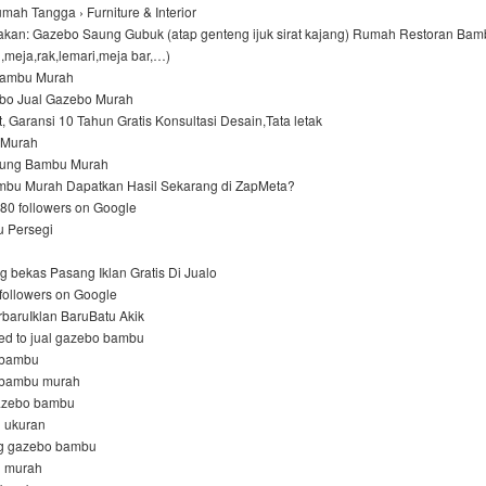
mah Tangga › Furniture & Interior
kan: Gazebo Saung Gubuk (atap genteng ijuk sirat kajang) Rumah Restoran Bam
si,meja,rak,lemari,meja bar,…)
ambu Murah‎
o Jual Gazebo Murah‎
t, Garansi 10 Tahun Gratis Konsultasi Desain,Tata letak
Murah‎
ung Bambu Murah‎
mbu Murah Dapatkan Hasil Sekarang di ZapMeta?
80 followers on Google
Persegi‎
ng bekas Pasang Iklan Gratis Di Jualo
 followers on Google
baruIklan BaruBatu Akik
ed to jual gazebo bambu
 bambu
 bambu murah
gazebo bambu
 ukuran
og gazebo bambu
 murah