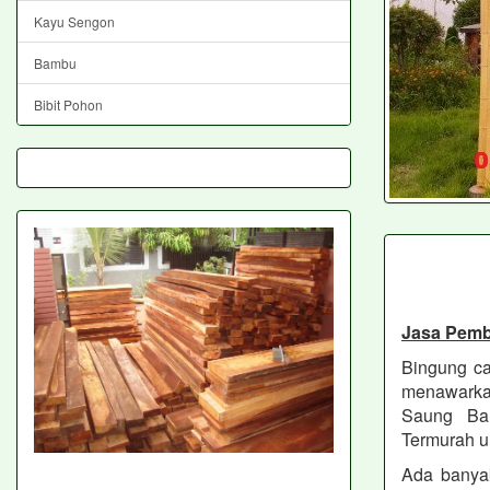
Kayu Sengon
Bambu
Bibit Pohon
Jasa Pem
Bingung ca
menawarkan
Saung Bam
Termurah u
Ada banya