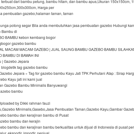
terbuat dari bambu petung, bambu hitam, dan bambu apus,Ukuran 150x150cm, 
00x250cm,300x300cm, Harga per
sa pembuatan gazebo,halaman taman, taman
bunga potong segar Bila anda membutuhkan jasa pembuatan gazebo Hubungi kam
n Bambu di
O BAMBU kebon kembang bogor
bogor gazebo bambu
 JUAL MACAM MACAM GAZEBO | JUAL SAUNG BAMBU GAZEBO BAMBU SILAHK
O BAMBU DI BAWAH INI
 | Gazebo Jepara
blogdetik tag gazebo bambu
 Gazebo Jepara » Tag for gazebo bambu Kayu Jati TPK Perhutani Atap : Sirap Har
ebo Kayu jati ini kami jual
an Gazebo Bambu Minimalis Banyuwangi
l gazebo bambu
Uploaded by Dikki rahman fauzi
,Gazebo Minimalis,Gasebo,Jasa Pembuatan Taman,Gazebo Kayu,Gambar Gaze
azebo bambu dan kerajinan bambu di Pusat
azebo bambu dan kerajin
zebo bambu dan kerajinan bambu berkualitas untuk dijual di Indonesia di pusat p
ur, eksportir, importir, penjual,