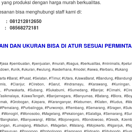
 yang produksi dengan harga murah berkualitas.
sanan bisa menghubungi staff kami di:
l : 081212812650
 : 08568272181
AIN DAN UKURAN BISA DI ATUR SESUAI PERMINT
 #jasa #pembuatan, #penjualan, #murah, #bagus, #berkualitas, #minimalis, #pet
kdown, #unik, #ukuran, #wulung, #sederhana, #model, #sewa, #terbaru, #tukang
arta #Barat, #Pusat, #Selatan, #Timur, #Utara, #JawaBarat, #Bandung, #Bandung
mis, #Cianjur, #Cirebon, #Garut, #Indramayu, #Karawang, #Kuningan,
, #Purwakarta, #Subang, #Sukabumi, #Sumedang, #Banjar, #Cimahi, #Cir
asikmalaya, #JawaTengah, #Banjarnegara, #Banyumas, #Batang, #Blora, #Boyo
emak, #Grobogan, #Jepara, #Karanganyar, #Kebumen, #Klaten, #Kudus, #Mag
#Pemalang, #Purbalingga, #Purworejo, #Rembang, #Semarang, #Sragen, #Suko
#Wonogiri, #Wonosobo, #Magelang, #Pekalongan, #Salatiga, #Semarang, #Sura
Bangkalan, #Banyuwangi, #Blitar, #Bojonegoro, #Bondowoso, #Gresik, #Jem
ongan, #Lumajang, #Madiun, #Magetan, #Malang, #Mojokerto, #Nganjuk, #Ng
Pasuruan, #Ponorogo, #Probolinggo, #Sampang, #Sidoarjo, #Situbondo, #Su