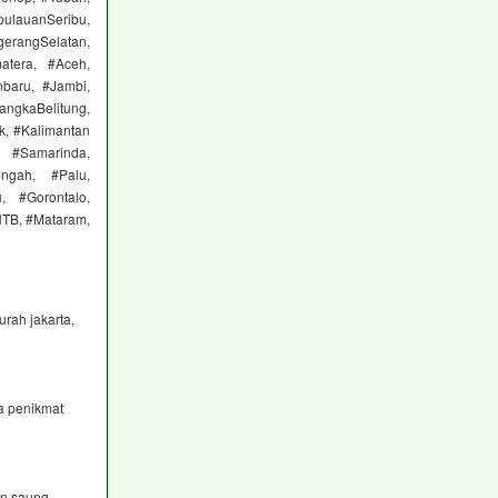
pulauanSeribu,
gerangSelatan,
atera, #Aceh,
baru, #Jambi,
ngkaBelitung,
k, #Kalimantan
 #Samarinda,
engah, #Palu,
, #Gorontalo,
NTB, #Mataram,
rah jakarta,
a penikmat
in saung