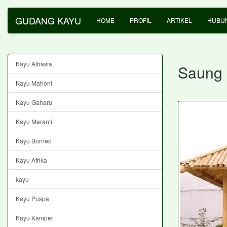
GUDANG KAYU
HOME
PROFIL
ARTIKEL
HUBUN
Kayu Albasia
Saung
Kayu Mahoni
Kayu Gaharu
Kayu Meranti
Kayu Borneo
Kayu Afrika
kayu
Kayu Puspa
Kayu Kamper