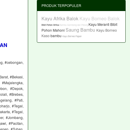
PRODUK TERPOPULER
Kayu Afrika Balok
Kayu Borneo Balok
Kayu Meranti
Bibit
Bibit Pohon Afrika
Bambu Gombong dan Petung
Saung Bambu
Pohon Mahoni
Kayu Borneo
Kaso
bambu
Kayu Borneo Papan
AAN
ung, #cebongan,
Barat, #Bekasi,
 #Majalengka,
ebon, #Depok,
lali, #Brebes,
elang, #Pati,
harjo, #Tegal,
karta, #Tegal,
ber, #Jombang,
awi, #Pacitan,
menep, #Tuban,