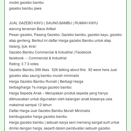
model gazebo bambu
gasebo bambu jawa
JUAL GAZEBO KAYU | SAUNG BAMBU | RUMAH KAYU
warung tanaman Baca Artikel
Pesan gazebo, Pasang Gazebo, Gazebo bambu, gazebo kayu, gazebo
atap genteng, Berikut ini daftar Harga gazebo Bambu untuk atap
ilalang, ijuk, kirai:
Gazebo Bambu Commercial & Industrial | Facebook
facebook › › Commercial & Industrial
Rating: 3 7 ‎3 votes
Gazebo Bambu 399 likes · 526 talking about this · 92 were here Jual
gazebo atau saung bambu murah minimalis
Harga Gazebo Bambu Rumah | Berbagi Harga
berbagiharga ?s=harga gazebo bambu
Harga Sepeda Anak – Merupakan produk sepeda yang hanya
dikhususkan untuk digunakan oleh kalangan anak biasanya usia
maksimal sampai 12 tahun
Daftar Harga Jual Gazebo Bambu Murah Minimalis
bambugazebo harga gazebo bambu
Harga gazebo bambu | sebuah karya seni memang sangat sulit untuk
dinilai dengan harga, seperti dalam pembuatan sebuah gazebo