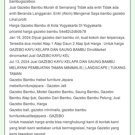
bambugazeboo
Jual Gazebo Bambu Murah di Semarang Tidak ada entri Tidak ada
entri Beranda Langganan: Entri (Atom) Mengenai Saya bambu gazebo
Lihat profil
Harga Gazebo Bambu di Kota Yogyakarta DI Yogyakarta
pricelist harga gazebo bambu 54e82c2db0b78
Jan 16, 2024 Dijual gazebo dari bambu ori, kuat kokoh dan terpercaya
Tersedia dua model Atap 1 Atap Daun 2 Atap Ijuk Harga : Untuk harga
GAZEBO KAYU KELAPA DAN SAUNG BAMBU DinoMarket
dinomarket Jual GAZEBO KAYU KEL
Jul 13, 2024 Jual GAZEBO KAYU KELAPA DAN SAUNG BAMBU
MELAYANI PEMBUATAN TAMAN MINIMALIS | LANDSCAPE | TUKANG
TAMAN
Gazebo Bambu mebel furniture Jepara
mebelfurniturejepara › Gazebo Jati
Gazebo Bambu, Model Gazebo Bambu, Saung Bambu, Gazebo
Bambu Atap Ijuk, Gazebo Dari Bambu, Gazebo Bambu Petung, Jual
Gazebo Bambu, Harga
Gazebo bali, gazebo minimalis, gazebo bambu
furniturekualitasjepara › GAZEBO
Untuk masalah harga anda bisa menghubungi kami di kontak kami
yang telah kami sediakan untuk berrnegosiasi, harga Gazebo yang
kami tawarkan sangat