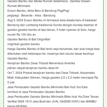
Gazebo Bambu dan Model Rumah Sederhana : Gambar Desain
Rumah Minimalis
Dusun Bambu, Idola Baru di Bandung PegiPegi
pegipegi › Beranda › Area › Bandung
Aug 5, 2024 Dusun Bambu ini termasuk area wisata baru di kawasan
Bandung dan Lembang tradisional Sunda dengan konsep lesehan di
gazebo gazebo bambu di tepi danau, 5 hotel nyaman di Solo, harga
murah Rp 100 ribu an
Gazebo Bambu di Bali OriginBali
originbali gazebo bambu
Harga Gazebo Bambu di Bali tentu saja bervariasi, dan soal harga bisa
ditentukan oleh beberapa hal, misalnya dari ukuran besar kecilnya
Gazebo Bambu
Kerajinan Bambu Desa Tirtoadi Menembus Amerika
pikiran rakyat kerajinan bambu desa tirt
Oct 7, 2024 Produk kerajinan bambu dari Desa Tirtoadi, Kecamatan
Mlati, Kabupaten Sleman, Harga gazebo 2,5 x 2,3 meter mencapai Rp
5 juta
Jasa Pembuatan Gazebo Bambu Minimalis Bali Hub YouTube
furniture id Jasa Pembuatan Gazebo Bambu
Jasa Pembuatan Gazebo Bambu Minimalis Blitar Hub YouTube Taman
Vertikal 5626 1913 Jasa Buat dan JUAL GAZEBO KAYU dan BAMBU
Harga MURAH