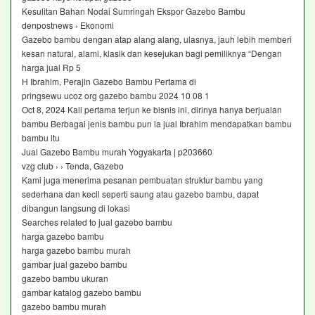
Kesulitan Bahan Nodai Sumringah Ekspor Gazebo Bambu
denpostnews › Ekonomi
Gazebo bambu dengan atap alang alang, ulasnya, jauh lebih memberi
kesan natural, alami, klasik dan kesejukan bagi pemiliknya “Dengan
harga jual Rp 5
H Ibrahim, Perajin Gazebo Bambu Pertama di
pringsewu ucoz org gazebo bambu 2024 10 08 1
Oct 8, 2024 Kali pertama terjun ke bisnis ini, dirinya hanya berjualan
bambu Berbagai jenis bambu pun ia jual Ibrahim mendapatkan bambu
bambu itu
Jual Gazebo Bambu murah Yogyakarta | p203660
vzg club › › Tenda, Gazebo
Kami juga menerima pesanan pembuatan struktur bambu yang
sederhana dan kecil seperti saung atau gazebo bambu, dapat
dibangun langsung di lokasi
Searches related to jual gazebo bambu
harga gazebo bambu
harga gazebo bambu murah
gambar jual gazebo bambu
gazebo bambu ukuran
gambar katalog gazebo bambu
gazebo bambu murah