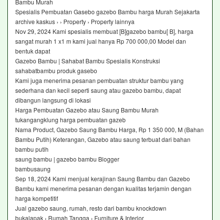
Bambu Murah
Spesialis Pembuatan Gasebo gazebo Bambu harga Murah Sejakarta
archive kaskus › › Property › Property lainnya
Nov 29, 2024 Kami spesialis membuat [B]gazebo bambu[ B], harga
sangat murah 1 x1 m kami jual hanya Rp 700 000,00 Model dan
bentuk dapat
Gazebo Bambu | Sahabat Bambu Spesialis Konstruksi
sahabatbambu produk gasebo
Kami juga menerima pesanan pembuatan struktur bambu yang
sederhana dan kecil seperti saung atau gazebo bambu, dapat
dibangun langsung di lokasi
Harga Pembuatan Gazebo atau Saung Bambu Murah
tukangangklung harga pembuatan gazeb
Nama Product, Gazebo Saung Bambu Harga, Rp 1 350 000, M (Bahan
Bambu Putih) Keterangan, Gazebo atau saung terbuat dari bahan
bambu putih
saung bambu | gazebo bambu Blogger
bambusaung
Sep 18, 2024 Kami menjual kerajinan Saung Bambu dan Gazebo
Bambu kami menerima pesanan dengan kualitas terjamin dengan
harga kompetitif
Jual gazebo saung, rumah, resto dari bambu knockdown
bukalapak › Rumah Tangga › Furniture & Interior