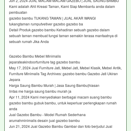
Jun 2, 2024 JUAL MACAM MACAM GAZEBO | JUAL SAUNG BAMBU
Kami adalah Ahli Kreasi Taman, Kami Siap Membantu anda dalam
pembuatan
gazebo bambu TUKANG TAMAN | JUAL AKAR WANGI
tukangtaman rumputvetiver gazebo gazebo ba
Detail Produk gazebo bambu Kehadiran sebuah gazebo dalam
sebuah taman membuat fungsi taman semakin terasa manfaatnya di
sebuah rumah Jika Anda
Gazebo Bambu Mebel Minimalis
jeparateakindoorfurniture tag gazebo bambu
May 17, 2024 Jual Furniture Jati, Mebel Jati, Mebel Klasik, Mebel Antik,
Furniture Minimalis Tag Archives: gazebo bambu Gazebo Jati Ukiran
Jepara
Harga Saung Bambu Murah | Jasa Saung Bambu|hiasan
lintas me harga saung bambu murah ja
Apr 11, 2024 Kami menyediakan berbagai macam suang bambu
gazebo bambu gubuk bambu, untuk keperluar perlengkapan rumah
anda
Jual Gazebo Bambu ‹ Model Rumah Sederhana
arumahminimalis desain jual gazebo bambu
Jun 21, 2024 Jual Gazebo Bambu Gambar dan foto berjudul Jual