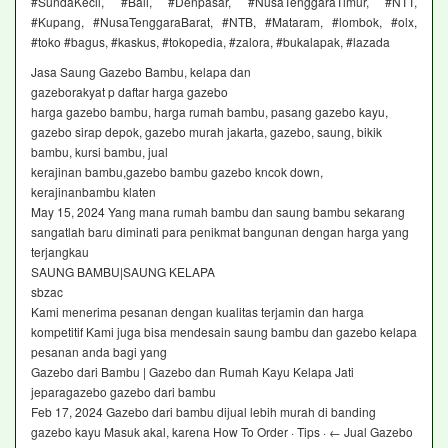
#SundaKecil, #Bali, #Denpasar, #NusaTenggaraTimur, #NTT,
#Kupang, #NusaTenggaraBarat, #NTB, #Mataram, #lombok, #olx,
#toko #bagus, #kaskus, #tokopedia, #zalora, #bukalapak, #lazada
Jasa Saung Gazebo Bambu, kelapa dan
gazeborakyat p daftar harga gazebo
harga gazebo bambu, harga rumah bambu, pasang gazebo kayu,
gazebo sirap depok, gazebo murah jakarta, gazebo, saung, bikik
bambu, kursi bambu, jual
kerajinan bambu,gazebo bambu gazebo kncok down,
kerajinanbambu klaten
May 15, 2024 Yang mana rumah bambu dan saung bambu sekarang
sangatlah baru diminati para penikmat bangunan dengan harga yang
terjangkau
SAUNG BAMBU|SAUNG KELAPA
sbzac
Kami menerima pesanan dengan kualitas terjamin dan harga
kompetitif Kami juga bisa mendesain saung bambu dan gazebo kelapa
pesanan anda bagi yang
Gazebo dari Bambu | Gazebo dan Rumah Kayu Kelapa Jati
jeparagazebo gazebo dari bambu
Feb 17, 2024 Gazebo dari bambu dijual lebih murah di banding
gazebo kayu Masuk akal, karena How To Order · Tips · ← Jual Gazebo