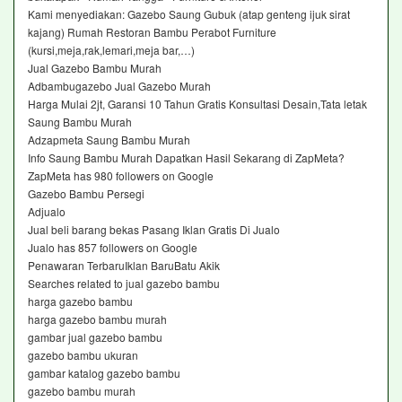
Kami menyediakan: Gazebo Saung Gubuk (atap genteng ijuk sirat
kajang) Rumah Restoran Bambu Perabot Furniture
(kursi,meja,rak,lemari,meja bar,…)
Jual Gazebo Bambu Murah‎
Adbambugazebo Jual Gazebo Murah‎
Harga Mulai 2jt, Garansi 10 Tahun Gratis Konsultasi Desain,Tata letak
Saung Bambu Murah‎
Adzapmeta Saung Bambu Murah‎
Info Saung Bambu Murah Dapatkan Hasil Sekarang di ZapMeta?
ZapMeta has 980 followers on Google
Gazebo Bambu Persegi‎
Adjualo ‎
Jual beli barang bekas Pasang Iklan Gratis Di Jualo
Jualo has 857 followers on Google
Penawaran TerbaruIklan BaruBatu Akik
Searches related to jual gazebo bambu
harga gazebo bambu
harga gazebo bambu murah
gambar jual gazebo bambu
gazebo bambu ukuran
gambar katalog gazebo bambu
gazebo bambu murah