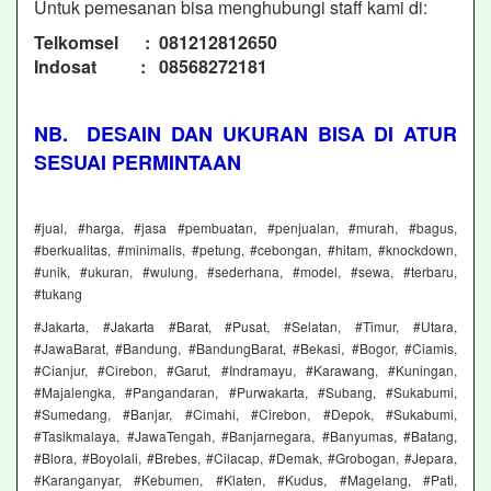
Untuk pemesanan bisa menghubungi staff kami di:
Telkomsel : 081212812650
Indosat : 08568272181
NB. DESAIN DAN UKURAN BISA DI ATUR
SESUAI PERMINTAAN
#jual, #harga, #jasa #pembuatan, #penjualan, #murah, #bagus,
#berkualitas, #minimalis, #petung, #cebongan, #hitam, #knockdown,
#unik, #ukuran, #wulung, #sederhana, #model, #sewa, #terbaru,
#tukang
#Jakarta, #Jakarta #Barat, #Pusat, #Selatan, #Timur, #Utara,
#JawaBarat, #Bandung, #BandungBarat, #Bekasi, #Bogor, #Ciamis,
#Cianjur, #Cirebon, #Garut, #Indramayu, #Karawang, #Kuningan,
#Majalengka, #Pangandaran, #Purwakarta, #Subang, #Sukabumi,
#Sumedang, #Banjar, #Cimahi, #Cirebon, #Depok, #Sukabumi,
#Tasikmalaya, #JawaTengah, #Banjarnegara, #Banyumas, #Batang,
#Blora, #Boyolali, #Brebes, #Cilacap, #Demak, #Grobogan, #Jepara,
#Karanganyar, #Kebumen, #Klaten, #Kudus, #Magelang, #Pati,