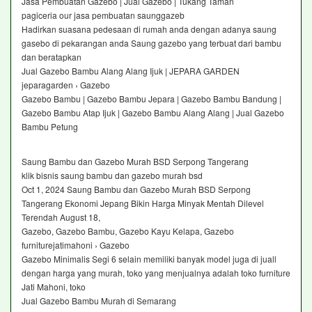
Jasa Pembuatan Gazebo | Jual Gazebo | Tukang Taman
pagiceria our jasa pembuatan saunggazeb
Hadirkan suasana pedesaan di rumah anda dengan adanya saung
gasebo di pekarangan anda Saung gazebo yang terbuat dari bambu
dan beratapkan
Jual Gazebo Bambu Alang Alang Ijuk | JEPARA GARDEN
jeparagarden › Gazebo
Gazebo Bambu | Gazebo Bambu Jepara | Gazebo Bambu Bandung |
Gazebo Bambu Atap Ijuk | Gazebo Bambu Alang Alang | Jual Gazebo
Bambu Petung
Saung Bambu dan Gazebo Murah BSD Serpong Tangerang
klik bisnis saung bambu dan gazebo murah bsd
Oct 1, 2024 Saung Bambu dan Gazebo Murah BSD Serpong
Tangerang Ekonomi Jepang Bikin Harga Minyak Mentah Dilevel
Terendah August 18,
Gazebo, Gazebo Bambu, Gazebo Kayu Kelapa, Gazebo
furniturejatimahoni › Gazebo
Gazebo Minimalis Segi 6 selain memiliki banyak model juga di juall
dengan harga yang murah, toko yang menjualnya adalah toko furniture
Jati Mahoni, toko
Jual Gazebo Bambu Murah di Semarang