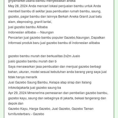
griyamarket usaha bambu menyediakan aneka
May 28, 2024 Anda mencari lokasi penjualan bambu untuk Anda
membeli bambu di sekitar jasa pembuatan rumah bambu, saung,
gazebo, pagar bambu dan lainnya Berkah Aneka Granit Jual batu
alam, stepnosing, granit lantai,
jual gazebo bambu Alibaba
indonesian alibaba › › Naungan
Pencarian jual gazebo bambu populer Gazebo,Naungan, Dapatkan
informasi produk baru jual gazebo bambu di indonesian alibaba
gazebo bambu murah dan berkualitas 2x2m Jualo
jualo gazebo bambu murah dan b
Saya menawarkan jasa pembuatan dan menjual gazebo berbagi
bahan, ukuran, model sesuai kebutuhan anda barang yang saya jual
tidak hanya menarik
Jual Gazebo Saung Bambu, Kelapa atap sirap dan Ilalang
infokotajakarta jual gazebo saung ba
Apr 29, 2024 Mmenerima pemesanan dan pembelian gazebo bambu,
gazebo kayu, saung dan sebaginya di jakarta, bekasi tangerang dan
depok dan
Gazebo Kayu, Harga Gazebo, Jual Gazebo, Gazebo Taman
furnitureterbaru › Gazebo