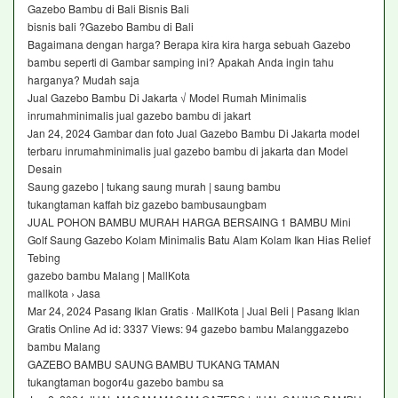
Gazebo Bambu di Bali Bisnis Bali
bisnis bali ?Gazebo Bambu di Bali
Bagaimana dengan harga? Berapa kira kira harga sebuah Gazebo
bambu seperti di Gambar samping ini? Apakah Anda ingin tahu
harganya? Mudah saja
Jual Gazebo Bambu Di Jakarta √ Model Rumah Minimalis
inrumahminimalis jual gazebo bambu di jakart
Jan 24, 2024 Gambar dan foto Jual Gazebo Bambu Di Jakarta model
terbaru inrumahminimalis jual gazebo bambu di jakarta dan Model
Desain
Saung gazebo | tukang saung murah | saung bambu
tukangtaman kaffah biz gazebo bambusaungbam
JUAL POHON BAMBU MURAH HARGA BERSAING 1 BAMBU Mini
Golf Saung Gazebo Kolam Minimalis Batu Alam Kolam Ikan Hias Relief
Tebing
gazebo bambu Malang | MallKota
mallkota › Jasa
Mar 24, 2024 Pasang Iklan Gratis · MallKota | Jual Beli | Pasang Iklan
Gratis Online Ad id: 3337 Views: 94 gazebo bambu Malanggazebo
bambu Malang
GAZEBO BAMBU SAUNG BAMBU TUKANG TAMAN
tukangtaman bogor4u gazebo bambu sa