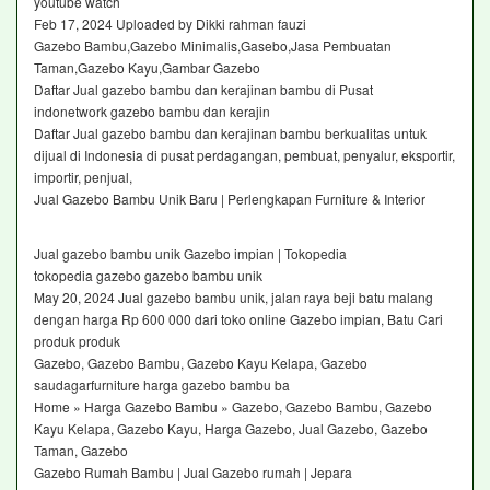
youtube watch
Feb 17, 2024 Uploaded by Dikki rahman fauzi
Gazebo Bambu,Gazebo Minimalis,Gasebo,Jasa Pembuatan
Taman,Gazebo Kayu,Gambar Gazebo
Daftar Jual gazebo bambu dan kerajinan bambu di Pusat
indonetwork gazebo bambu dan kerajin
Daftar Jual gazebo bambu dan kerajinan bambu berkualitas untuk
dijual di Indonesia di pusat perdagangan, pembuat, penyalur, eksportir,
importir, penjual,
Jual Gazebo Bambu Unik Baru | Perlengkapan Furniture & Interior‎
Jual gazebo bambu unik Gazebo impian | Tokopedia
tokopedia gazebo gazebo bambu unik
May 20, 2024 Jual gazebo bambu unik, jalan raya beji batu malang
dengan harga Rp 600 000 dari toko online Gazebo impian, Batu Cari
produk produk
Gazebo, Gazebo Bambu, Gazebo Kayu Kelapa, Gazebo
saudagarfurniture harga gazebo bambu ba
Home » Harga Gazebo Bambu » Gazebo, Gazebo Bambu, Gazebo
Kayu Kelapa, Gazebo Kayu, Harga Gazebo, Jual Gazebo, Gazebo
Taman, Gazebo
Gazebo Rumah Bambu | Jual Gazebo rumah | Jepara