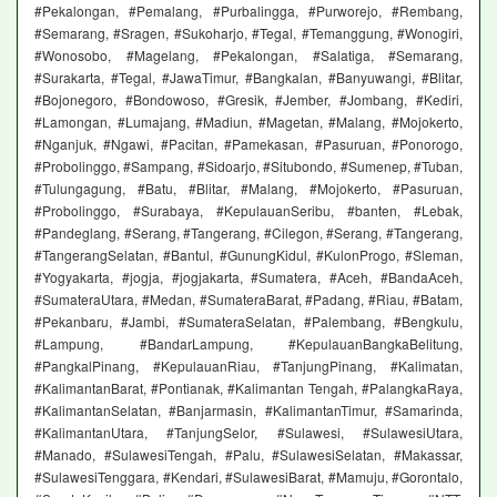
#Pekalongan, #Pemalang, #Purbalingga, #Purworejo, #Rembang,
#Semarang, #Sragen, #Sukoharjo, #Tegal, #Temanggung, #Wonogiri,
#Wonosobo, #Magelang, #Pekalongan, #Salatiga, #Semarang,
#Surakarta, #Tegal, #JawaTimur, #Bangkalan, #Banyuwangi, #Blitar,
#Bojonegoro, #Bondowoso, #Gresik, #Jember, #Jombang, #Kediri,
#Lamongan, #Lumajang, #Madiun, #Magetan, #Malang, #Mojokerto,
#Nganjuk, #Ngawi, #Pacitan, #Pamekasan, #Pasuruan, #Ponorogo,
#Probolinggo, #Sampang, #Sidoarjo, #Situbondo, #Sumenep, #Tuban,
#Tulungagung, #Batu, #Blitar, #Malang, #Mojokerto, #Pasuruan,
#Probolinggo, #Surabaya, #KepulauanSeribu, #banten, #Lebak,
#Pandeglang, #Serang, #Tangerang, #Cilegon, #Serang, #Tangerang,
#TangerangSelatan, #Bantul, #GunungKidul, #KulonProgo, #Sleman,
#Yogyakarta, #jogja, #jogjakarta, #Sumatera, #Aceh, #BandaAceh,
#SumateraUtara, #Medan, #SumateraBarat, #Padang, #Riau, #Batam,
#Pekanbaru, #Jambi, #SumateraSelatan, #Palembang, #Bengkulu,
#Lampung, #BandarLampung, #KepulauanBangkaBelitung,
#PangkalPinang, #KepulauanRiau, #TanjungPinang, #Kalimatan,
#KalimantanBarat, #Pontianak, #Kalimantan Tengah, #PalangkaRaya,
#KalimantanSelatan, #Banjarmasin, #KalimantanTimur, #Samarinda,
#KalimantanUtara, #TanjungSelor, #Sulawesi, #SulawesiUtara,
#Manado, #SulawesiTengah, #Palu, #SulawesiSelatan, #Makassar,
#SulawesiTenggara, #Kendari, #SulawesiBarat, #Mamuju, #Gorontalo,