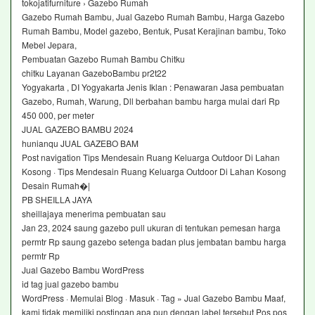
tokojatifurniture › Gazebo Rumah
Gazebo Rumah Bambu, Jual Gazebo Rumah Bambu, Harga Gazebo
Rumah Bambu, Model gazebo, Bentuk, Pusat Kerajinan bambu, Toko
Mebel Jepara,
Pembuatan Gazebo Rumah Bambu Chitku
chitku Layanan GazeboBambu pr2t22
Yogyakarta , DI Yogyakarta Jenis Iklan : Penawaran Jasa pembuatan
Gazebo, Rumah, Warung, Dll berbahan bambu harga mulai dari Rp
450 000, per meter
JUAL GAZEBO BAMBU 2024
hunianqu JUAL GAZEBO BAM
Post navigation Tips Mendesain Ruang Keluarga Outdoor Di Lahan
Kosong · Tips Mendesain Ruang Keluarga Outdoor Di Lahan Kosong
Desain Rumah�|
PB SHEILLA JAYA
sheillajaya menerima pembuatan sau
Jan 23, 2024 saung gazebo pull ukuran di tentukan pemesan harga
permtr Rp saung gazebo setenga badan plus jembatan bambu harga
permtr Rp
Jual Gazebo Bambu WordPress
id tag jual gazebo bambu
WordPress · Memulai Blog · Masuk · Tag » Jual Gazebo Bambu Maaf,
kami tidak memiliki postingan apa pun dengan label tersebut Pos pos