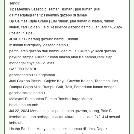
sendiri
Tips Memilih Gazebo di Taman Rumah | jual rumah, jual
galmasciptagraha tips memilih gazebo di taman
Up Galmas Cipta Graha | jual rumah, jual rumah di klaten, rumah
klaten, cari Golden Field Residence gazebo bambu January 14, 2024
Posted in Tips
JUAL 2717 barang gazebo bambu | inkuiri
m inkuiri find?query=gazebo bambu
pembuatan gazebo dari bambu,dari mulai ukuran yg kecil gazebo
payung,sampai ukuran rumah makan,atau fila bambu,kami siap
mengerjakanya,baik di atas
GAZEBO BAMBU
gazebobambu tukangtaman
Jual Gazebo Bambu, Gajebo Kayu, Gazebo Kelapa, Tanaman Hias,
Rumput Gajah Mini, Rumput Golf, Relif, Perpaduan taman dengan
gazebo saung bambu
Melayani Pembuatan Rumah Bambu Harga Murah
balebambumurah
Jul 22, 2024 Menerima jasa pembuatan gazebo, saung, Bale Bali,
lesehan dengan berbagai macam ukuran mulai dari 2x2, 4x4 sesuai
kebutuhan
Usaha Bambu – Menyediakan aneka bambu di Limo, Depok