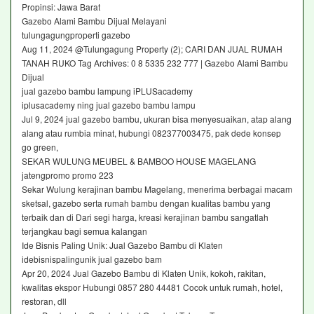
Propinsi: Jawa Barat
Gazebo Alami Bambu Dijual Melayani
tulungagungproperti gazebo
Aug 11, 2024 @Tulungagung Property (2); CARI DAN JUAL RUMAH
TANAH RUKO Tag Archives: 0 8 5335 232 777 | Gazebo Alami Bambu
Dijual
jual gazebo bambu lampung iPLUSacademy
iplusacademy ning jual gazebo bambu lampu
Jul 9, 2024 jual gazebo bambu, ukuran bisa menyesuaikan, atap alang
alang atau rumbia minat, hubungi 082377003475, pak dede konsep
go green,
SEKAR WULUNG MEUBEL & BAMBOO HOUSE MAGELANG
jatengpromo promo 223
Sekar Wulung kerajinan bambu Magelang, menerima berbagai macam
sketsal, gazebo serta rumah bambu dengan kualitas bambu yang
terbaik dan di Dari segi harga, kreasi kerajinan bambu sangatlah
terjangkau bagi semua kalangan
Ide Bisnis Paling Unik: Jual Gazebo Bambu di Klaten
idebisnispalingunik jual gazebo bam
Apr 20, 2024 Jual Gazebo Bambu di Klaten Unik, kokoh, rakitan,
kwalitas ekspor Hubungi 0857 280 44481 Cocok untuk rumah, hotel,
restoran, dll