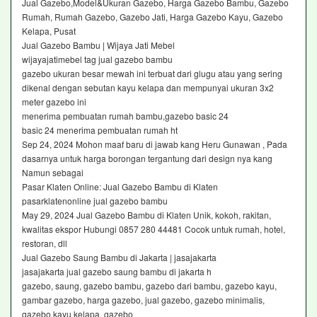
Jual Gazebo,Model&Ukuran Gazebo, Harga Gazebo Bambu, Gazebo
Rumah, Rumah Gazebo, Gazebo Jati, Harga Gazebo Kayu, Gazebo
Kelapa, Pusat
Jual Gazebo Bambu | Wijaya Jati Mebel
wijayajatimebel tag jual gazebo bambu
gazebo ukuran besar mewah ini terbuat dari glugu atau yang sering
dikenal dengan sebutan kayu kelapa dan mempunyai ukuran 3x2
meter gazebo ini
menerima pembuatan rumah bambu,gazebo basic 24
basic 24 menerima pembuatan rumah ht
Sep 24, 2024 Mohon maaf baru di jawab kang Heru Gunawan , Pada
dasarnya untuk harga borongan tergantung dari design nya kang
Namun sebagai
Pasar Klaten Online: Jual Gazebo Bambu di Klaten
pasarklatenonline jual gazebo bambu
May 29, 2024 Jual Gazebo Bambu di Klaten Unik, kokoh, rakitan,
kwalitas ekspor Hubungi 0857 280 44481 Cocok untuk rumah, hotel,
restoran, dll
Jual Gazebo Saung Bambu di Jakarta | jasajakarta
jasajakarta jual gazebo saung bambu di jakarta h
gazebo, saung, gazebo bambu, gazebo dari bambu, gazebo kayu,
gambar gazebo, harga gazebo, jual gazebo, gazebo minimalis,
gazebo kayu kelapa, gazebo