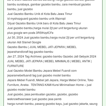
bambu surabaya, gambar gazebo bambu, cara membuat gazebo
bambu, jual gazebo
Jual Gazebo Bambu Unik di Kota Batu Jawa Timur
id myshopguard gazebo bambu unik ilfqonqd
Dijual Gazebo Bambu Unik baru di Kota Batu Jawa Timur
Jual gazebo bambu,harga mulai 2jt per unit tergantung ukuran
plus google wm posts 3R5fHzpfCFe
Jul 30, 2024 Jual gazebo bambu,harga mulai 2jt per unit tergantung
ukuran Adi Slamet Google
Gazebo Bambu | JUAL MEBEL JATI JEPARA | MEBEL
jeparahandicraft tag gazebo bambu
Jan 27, 2024 Tag Archives: gazebo bambu Gazebo Jati Gebyok 2024
JUAL MEBEL JATI JEPARA | MEBEL MINIMALIS | MEBEL ANTIK |
FURNITURE
Jual Gazebo Model Bambu Jepara Mebel Fuandi com
jeparamebelfuandi tag jual gazebo model bambu
Jepara Mebel Fuandi, Mebel jati Jepara, Harga Mebel Online, Toko
Furniture, Aneka · TENTANG KAMI Kursi Minimalisan Home » jual
gazebo model bambu
Jual gazebo, jasa pembuatan gazebo, gazebo, gazebo
weknowtheanswer jual gazebo jasa pemb
harga rumah bambu, pasang gazebo kayu, jual gazebo jakarta, saung