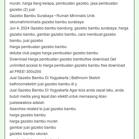
murah, harga tiang kelapa, pembuatan gazebo, jasa pembuatan
gazebo (2) jual
Gazebo Bambu Surabaya • Rumah Minimalis Unik
okrumahminimalis gazebo bambu surabaya
Jun 4, 2024 Gazebo bambu bandung, gazebo bambu surabaya, harga
gazebo bambu, gambar gazebo bambu, cara membuat gazebo
bambu, jual gazebo
Harga pembuatan gazebo bambu
detube club pages harga pembuatan gazebo bambu
Download Harga pembuatan gazebo bambufree download Get
unlimited access to Harga pembuatan gazebo bambu free download
all FREE! 300x200
Jual Gazebo Bambu Di Yogyakarta | Bathroom Sketch
bathroomsketch jual gazebo bambu di y
Jual Gazebo Bambu Di Yogyakarta Agar kios anda cepat laku, anda
butuh media yang tepat dan efektif untuk memasang iklan
jualsewakios adalah
Searches related to jual gazebo bambu
harga gazebo bambu
harga gazebo bambu murah
gambar jual gazebo bambu
gazebo bambu ukuran