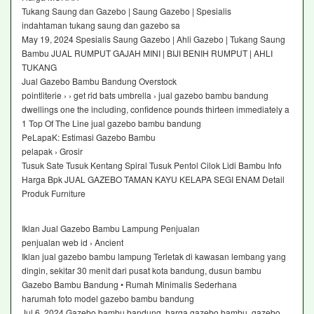
Tukang Saung dan Gazebo | Saung Gazebo | Spesialis
indahtaman tukang saung dan gazebo sa
May 19, 2024 Spesialis Saung Gazebo | Ahli Gazebo | Tukang Saung
Bambu JUAL RUMPUT GAJAH MINI | BIJI BENIH RUMPUT | AHLI
TUKANG
Jual Gazebo Bambu Bandung Overstock
pointliterie › › get rid bats umbrella › jual gazebo bambu bandung
dwellings one the including, confidence pounds thirteen immediately a
1 Top Of The Line jual gazebo bambu bandung
PeLapaK: Estimasi Gazebo Bambu
pelapak › Grosir
Tusuk Sate Tusuk Kentang Spiral Tusuk Pentol Cilok Lidi Bambu Info
Harga Bpk JUAL GAZEBO TAMAN KAYU KELAPA SEGI ENAM Detail
Produk Furniture
Iklan Jual Gazebo Bambu Lampung Penjualan
penjualan web id › Ancient
Iklan jual gazebo bambu lampung Terletak di kawasan lembang yang
dingin, sekitar 30 menit dari pusat kota bandung, dusun bambu
Gazebo Bambu Bandung • Rumah Minimalis Sederhana
harumah foto model gazebo bambu bandung
Jul 6, 2024 Gazebo bambu bandung, harga gazebo bambu, gazebo