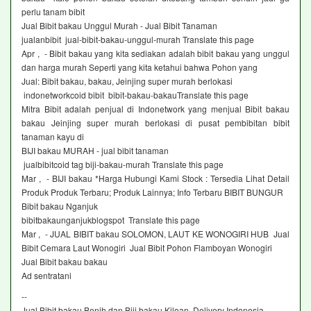
perlu tanam bibit
Jual Bibit bakau Unggul Murah - Jual Bibit Tanaman
jualanbibit jual-bibit-bakau-unggul-murah Translate this page
Apr , - Bibit bakau yang kita sediakan adalah bibit bakau yang unggul
dan harga murah Seperti yang kita ketahui bahwa Pohon yang
Jual: Bibit bakau, bakau, Jeinjing super murah berlokasi
indonetworkcoid bibit bibit-bakau-bakauTranslate this page
Mitra Bibit adalah penjual di Indonetwork yang menjual Bibit bakau
bakau Jeinjing super murah berlokasi di pusat pembibitan bibit
tanaman kayu di
BIJI bakau MURAH - jual bibit tanaman
jualbibitcoid tag biji-bakau-murah Translate this page
Mar , - BIJI bakau *Harga Hubungi Kami Stock : Tersedia Lihat Detail
Produk Produk Terbaru; Produk Lainnya; Info Terbaru BIBIT BUNGUR
Bibit bakau Nganjuk
bibitbakaunganjukblogspot Translate this page
Mar , - JUAL BIBIT bakau SOLOMON, LAUT KE WONOGIRI HUB Jual
Bibit Cemara Laut Wonogiri Jual Bibit Pohon Flamboyan Wonogiri
Jual Bibit bakau bakau‎
Ad sentratani ‎
--
Jual Bibit bakau Benih dan Biji bakau Kiloan, Delivery Indonesia