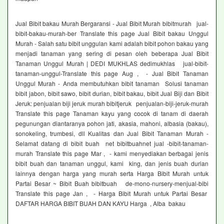
Jual Bibit bakau Murah Bergaransi - Jual Bibit Murah bibitmurah jual-
bibit-bakau-murah-ber Translate this page Jual Bibit bakau Unggul
Murah - Salah satu bibit unggulan kami adalah bibit pohon bakau yang
menjadi tanaman yang sering di pesan oleh beberapa Jual Bibit
Tanaman Unggul Murah | DEDI MUKHLAS dedimukhlas jual-bibit-
tanaman-unggul-Translate this page Aug , - Jual Bibit Tanaman
Unggul Murah - Anda membutuhkan bibit tanaman Solusi tanaman
bibit jabon, bibit sawo, bibit durian, bibit bakau, bibit Jual Biji dan Bibit
Jeruk: penjualan biji jeruk murah bibitjeruk penjualan-biji-jeruk-murah
Translate this page Tanaman kayu yang cocok di tanam di daerah
pegunungan diantaranya pohon jati, akasia, mahoni, albasia (bakau),
sonokeling, trumbesi, dll Kualitas dan Jual Bibit Tanaman Murah -
Selamat datang di bibit buah net bibitbuahnet jual -bibit-tanaman-
murah Translate this page Mar , - kami menyediakan berbagai jenis
bibit buah dan tanaman unggul, kami king, dan jenis buah durian
lainnya dengan harga yang murah serta Harga Bibit Murah untuk
Partai Besar ~ Bibit Buah bibitbuah de-mono-nursery-menjual-bibi
Translate this page Jan , - Harga Bibit Murah untuk Partai Besar
DAFTAR HARGA BIBIT BUAH DAN KAYU Harga , Alba bakau