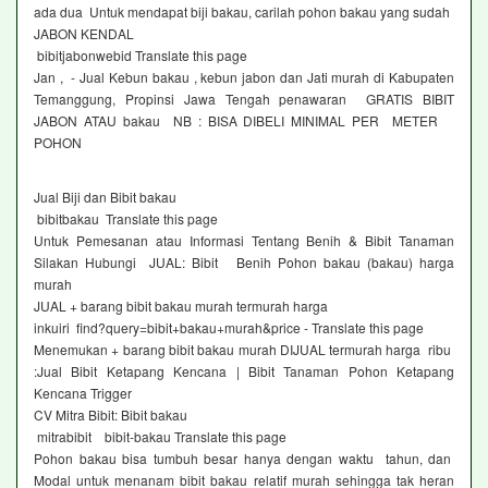
ada dua Untuk mendapat biji bakau, carilah pohon bakau yang sudah
JABON KENDAL
bibitjabonwebid Translate this page
Jan , - Jual Kebun bakau , kebun jabon dan Jati murah di Kabupaten
Temanggung, Propinsi Jawa Tengah penawaran GRATIS BIBIT
JABON ATAU bakau NB : BISA DIBELI MINIMAL PER METER
POHON
Jual Biji dan Bibit bakau
bibitbakau Translate this page
Untuk Pemesanan atau Informasi Tentang Benih & Bibit Tanaman
Silakan Hubungi JUAL: Bibit Benih Pohon bakau (bakau) harga
murah
JUAL + barang bibit bakau murah termurah harga
inkuiri find?query=bibit+bakau+murah&price - Translate this page
Menemukan + barang bibit bakau murah DIJUAL termurah harga ribu
:Jual Bibit Ketapang Kencana | Bibit Tanaman Pohon Ketapang
Kencana Trigger
CV Mitra Bibit: Bibit bakau
mitrabibit bibit-bakau Translate this page
Pohon bakau bisa tumbuh besar hanya dengan waktu tahun, dan
Modal untuk menanam bibit bakau relatif murah sehingga tak heran