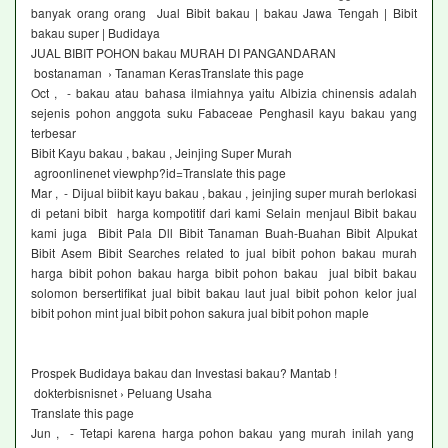
banyak orang orang Jual Bibit bakau | bakau Jawa Tengah | Bibit
bakau super | Budidaya
JUAL BIBIT POHON bakau MURAH DI PANGANDARAN
bostanaman › Tanaman KerasTranslate this page
Oct , - bakau atau bahasa ilmiahnya yaitu Albizia chinensis adalah
sejenis pohon anggota suku Fabaceae Penghasil kayu bakau yang
terbesar
Bibit Kayu bakau , bakau , Jeinjing Super Murah
agroonlinenet viewphp?id=Translate this page
Mar , - Dijual biibit kayu bakau , bakau , jeinjing super murah berlokasi
di petani bibit harga kompotitif dari kami Selain menjaul Bibit bakau
kami juga Bibit Pala Dll Bibit Tanaman Buah-Buahan Bibit Alpukat
Bibit Asem Bibit Searches related to jual bibit pohon bakau murah
harga bibit pohon bakau harga bibit pohon bakau jual bibit bakau
solomon bersertifikat jual bibit bakau laut jual bibit pohon kelor jual
bibit pohon mint jual bibit pohon sakura jual bibit pohon maple
Prospek Budidaya bakau dan Investasi bakau? Mantab !
dokterbisnisnet › Peluang Usaha
Translate this page
Jun , - Tetapi karena harga pohon bakau yang murah inilah yang