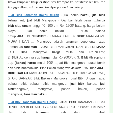
#toko #supplier #suplier #industri #tempat #pusat #reseller #murah
#unggul #bagus #Berkualitas #perpohon #perbatang
Jual Bibit Tanaman Bakau Murah
-
bakau
jual bibit
jual benih
,
bakau
jual bibit
harga
laut,
Mangrove · Gambar lebih besar ...
bibit
tanam
siap
tinggi 40 -100 cm Rp. 1200/ batang. harga belum
jual benih bakau - Nusa palapa
biaya ...
group
JUAL
BIBIT
BIBIT
BENIH/
CEMARA LAUT &
MANGROVE
tanaman
MURAH DAN ... Mangrove adalah
pepohonan atau
tanaman
JUAL BIBIT MANGROVE DAN BIBIT CEMARA
komunitas
...
LAUT
Bibit
harga
Mangrove
mulai dari Rp.700/btg
Bibit
harga
Bibit
2.
Avicennia spp
mulai Rp.2000/btg 3.
Rhizophora
Bakau
harga
jual Bibit mangrove | pusat benih
spp (
)
mulai 700/ ...
dan bibit tanaman Jual Bibit Bakau Mangrove Jakarta - YouTube
JUAL
BIBIT BAKAU
MANGROVE KE JAKARTA HUB HARGA MURAH,
Bibit Bakau / Mangrove | Jual Bibit Unggul
STOK BANYAK
Tags:
jual bibit
jual
bakau, bibit bakau, bibit mangrove,
bakau,
bibit
mangrove, mangrove, pohon bakau, pohon
tanaman bakau
mangrove,
,
Jual Bibit Tanaman Bakau Unggul
- JUAL BIBIT TANAMAN - PUSAT
BENIH DAN BIBIT
ADHITYA KENCANA GROUP Pusat Jual benih
tanaman
Jual
dan bibit
murah dan ...