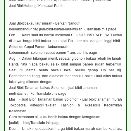
Jual BibitHubungi KamiJual Benih
Jual Bibit bakau laut murah - Berkah Nandur
berkahnandur tag jual-bibit-bakau-laut-murah - Translate this page
Feb , - Kami saat ini hanya melayani SECARA PARTAI BESAR untuk
di Jawa, harga bibit bakau laut mulai Rp ,- per bibit dengan tinggi bibit
Solomon Cepat Panen - kebunmurah
kebunmurah solomon-cepat-panen Translate this page
Aug , - Dalam hitungan menit, sebatang pohon bakau rebah ke tanah
Rantai tata niaga bakau sejak bibit sampai panen sudah terbentuk
Saat itu harga benih bakau lokal belum genap Rp per kg
Pertambahan tinggi dan diameter mendahului bakau laut alias bakau
lokal yang ditanam dengan
Jual Bibit Tanaman bakau Solomon - jual bibit tanaman
melintasnet › FunTranslate this page
Mar , - Jual Bibit Tanaman bakau Solomon - jual bibit tanaman murah
Tokopedia KategoriPakaian Fashion & Aksesoris Kecantikan
Kesehatan
Cara menanam biji atau benih bakau dengan keragaman
jualbiji › blogTranslate this page
Dec , - Untuk mendapatkan harga bibit bakau murah dan berkualitas,