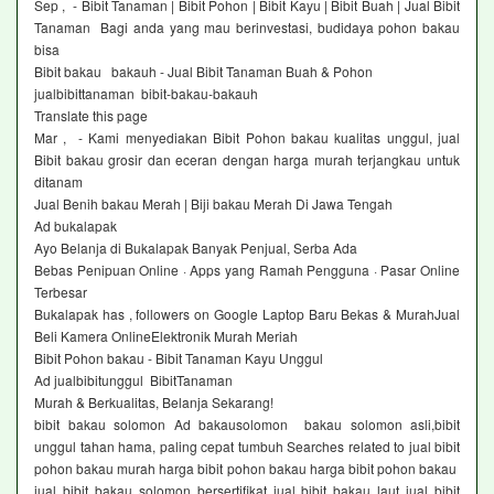
Sep , - Bibit Tanaman | Bibit Pohon | Bibit Kayu | Bibit Buah | Jual Bibit
Tanaman Bagi anda yang mau berinvestasi, budidaya pohon bakau
bisa
Bibit bakau bakauh - Jual Bibit Tanaman Buah & Pohon
jualbibittanaman bibit-bakau-bakauh
Translate this page
Mar , - Kami menyediakan Bibit Pohon bakau kualitas unggul, jual
Bibit bakau grosir dan eceran dengan harga murah terjangkau untuk
ditanam
Jual Benih bakau Merah | Biji bakau Merah Di Jawa Tengah‎
Ad bukalapak ‎
Ayo Belanja di Bukalapak Banyak Penjual, Serba Ada
Bebas Penipuan Online · Apps yang Ramah Pengguna · Pasar Online
Terbesar
Bukalapak has , followers on Google Laptop Baru Bekas & MurahJual
Beli Kamera OnlineElektronik Murah Meriah
Bibit Pohon bakau - Bibit Tanaman Kayu Unggul‎
Ad jualbibitunggul BibitTanaman‎
Murah & Berkualitas, Belanja Sekarang!
bibit bakau solomon Ad bakausolomon bakau solomon asli,bibit
unggul tahan hama, paling cepat tumbuh Searches related to jual bibit
pohon bakau murah harga bibit pohon bakau harga bibit pohon bakau
jual bibit bakau solomon bersertifikat jual bibit bakau laut jual bibit