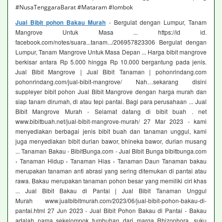
#NusaTenggaraBarat #Mataram #lombok
Jual Bibit pohon Bakau Murah
- Bergulat dengan Lumpur, Tanam
Mangrove Untuk Masa ... https://id id.
facebook.com/notes/suara...tanam.../206957823306 Bergulat dengan
Lumpur, Tanam Mangrove Untuk Masa Depan ... Harga bibit mangrove
berkisar antara Rp 5.000 hingga Rp 10.000 bergantung pada jenis.
Jual Bibit Mangrove | Jual Bibit Tanaman | pohonrindang.com
pohonrindang.com/jual-bibit-mangrove/ Nah…sekarang disini
suppleyer bibit pohon Jual Bibit Mangrove dengan harga murah dan
siap tanam dirumah, di atau tepi pantai. Bagi para perusahaan ... Jual
Bibit Mangrove Murah - Selamat datang di bibit buah . net
www.bibitbuah.net/jual-bibit-mangrove-murah/ 27 Mar 2023 - kami
menyediakan berbagai jenis bibit buah dan tanaman unggul, kami
juga menyediakan bibit durian bawor, bhineka bawor, durian musang
... Tanaman Bakau - BibitBunga.com - Jual Bibit Bunga bibitbunga.com
› Tanaman Hidup › Tanaman Hias › Tanaman Daun Tanaman bakau
merupakan tanaman anti abrasi yang sering ditemukan di pantai atau
rawa. Bakau merupakan tanaman pohon besar yang memiliki ciri khas
... Jual Bibit Bakau di Pantai | Jual Bibit Tanaman Unggul
Murah www.jualbibitmurah.com/2023/06/jual-bibit-pohon-bakau-di-
pantai.html 27 Jun 2023 - Jual Bibit Pohon Bakau di Pantai - Bakau
adalah nama sekelompok tumbuhan dari marga Rhizophora, suku