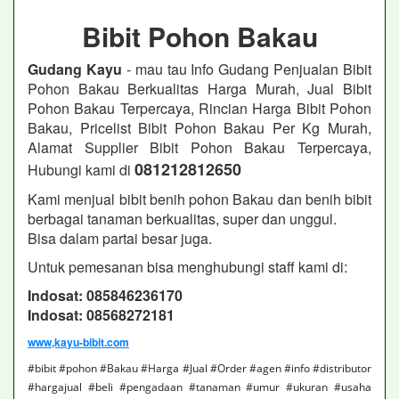
Bibit Pohon Bakau
Gudang Kayu
- mau tau Info Gudang Penjualan Bibit
Pohon Bakau Berkualitas Harga Murah, Jual Bibit
Pohon Bakau Terpercaya, Rincian Harga Bibit Pohon
Bakau, Pricelist Bibit Pohon Bakau Per Kg Murah,
Alamat Supplier Bibit Pohon Bakau Terpercaya,
081212812650
Hubungi kami di
Kami menjual bibit benih pohon Bakau dan benih bibit
berbagai tanaman berkualitas, super dan unggul.
Bisa dalam partai besar juga.
Untuk pemesanan bisa menghubungi staff kami di:
Indosat: 085846236170
Indosat: 08568272181
www,kayu-bibit.com
#bibit #pohon #Bakau #Harga #Jual #Order #agen #info #distributor
#hargajual #beli #pengadaan #tanaman #umur #ukuran #usaha