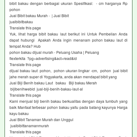
bibit bakau dengan berbagai ukuran Spesifikasi: - cm harganya Rp
pohon
Jual Bibit bakau Murah - | Jual Bibit
jualbibitbakau
Translate this page
Yuk, lihat harga bibit bakau laut berikut ini Untuk Pembelian Anda
dapat hubungi Apakah Anda ingin menanam pohon bakau laut di
tempat Anda? Hub
pohon bakau dijual murah - Peluang Usaha | Peluang
flexterkita ?pg=advertising&act=read&id
Translate this page
dijual bakau laut pohon, pohon ukuran lingkar -cm, pohon jual bibit
jahe merah super di Yogyakarta, anda akan mendapat bibit yang
Jual Biji Benih bakau Laut bakau Biji bakau Merah
bijibenihwebid jual-biji-benih-bakau-laut-al
Translate this page
Kami menjual biji benih bakau berkualitas dengan daya tumbuh yang
baik Manfaat terbesar pohon bakau yaitu pada batang kayunya Harga
kayu bakau
Jual Bibit Tanaman Murah dan Unggul
jualbibittanamanmurah
Translate this page