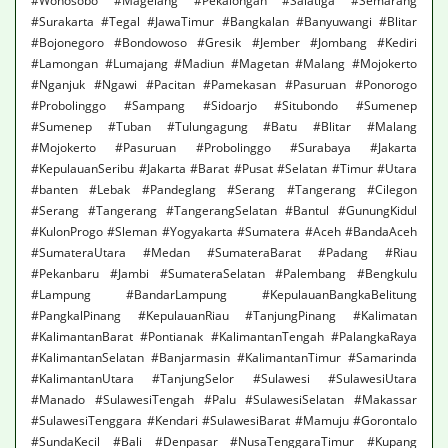
#Wonosobo #Magelang #Pekalongan #Salatiga #Semarang
#Surakarta #Tegal #JawaTimur #Bangkalan #Banyuwangi #Blitar
#Bojonegoro #Bondowoso #Gresik #Jember #Jombang #Kediri
#Lamongan #Lumajang #Madiun #Magetan #Malang #Mojokerto
#Nganjuk #Ngawi #Pacitan #Pamekasan #Pasuruan #Ponorogo
#Probolinggo #Sampang #Sidoarjo #Situbondo #Sumenep
#Sumenep #Tuban #Tulungagung #Batu #Blitar #Malang
#Mojokerto #Pasuruan #Probolinggo #Surabaya #Jakarta
#KepulauanSeribu #Jakarta #Barat #Pusat #Selatan #Timur #Utara
#banten #Lebak #Pandeglang #Serang #Tangerang #Cilegon
#Serang #Tangerang #TangerangSelatan #Bantul #GunungKidul
#KulonProgo #Sleman #Yogyakarta #Sumatera #Aceh #BandaAceh
#SumateraUtara #Medan #SumateraBarat #Padang #Riau
#Pekanbaru #Jambi #SumateraSelatan #Palembang #Bengkulu
#Lampung #BandarLampung #KepulauanBangkaBelitung
#PangkalPinang #KepulauanRiau #TanjungPinang #Kalimatan
#KalimantanBarat #Pontianak #KalimantanTengah #PalangkaRaya
#KalimantanSelatan #Banjarmasin #KalimantanTimur #Samarinda
#KalimantanUtara #TanjungSelor #Sulawesi #SulawesiUtara
#Manado #SulawesiTengah #Palu #SulawesiSelatan #Makassar
#SulawesiTenggara #Kendari #SulawesiBarat #Mamuju #Gorontalo
#SundaKecil #Bali #Denpasar #NusaTenggaraTimur #Kupang