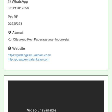
WhatsApp
081212812650
Pin BB
D372F378
Alamat
Kp. Citeureup Kec. Pagerageung - Indonesia
Website
https://gudangkayu.akbam.com/
http://pusatpenjualankayu.com