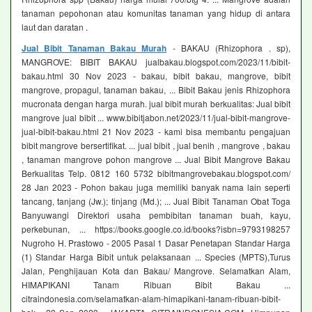
tanaman pepohonan atau komunitas tanaman yang hidup di antara
laut dan daratan .
Jual Bibit Tanaman Bakau Murah
- BAKAU (Rhizophora . sp),
MANGROVE: BIBIT BAKAU jualbakau.blogspot.com/2023/11/bibit-
bakau.html 30 Nov 2023 - bakau, bibit bakau, mangrove, bibit
mangrove, propagul, tanaman bakau, ... Bibit Bakau jenis Rhizophora
mucronata dengan harga murah. jual bibit murah berkualitas: Jual bibit
mangrove jual bibit ... www.bibitjabon.net/2023/11/jual-bibit-mangrove-
jual-bibit-bakau.html 21 Nov 2023 - kami bisa membantu pengajuan
bibit mangrove bersertifikat. ... jual bibit , jual benih , mangrove , bakau
, tanaman mangrove pohon mangrove ... Jual Bibit Mangrove Bakau
Berkualitas Telp. 0812 160 5732 bibitmangrovebakau.blogspot.com/
28 Jan 2023 - Pohon bakau juga memiliki banyak nama lain seperti
tancang, tanjang (Jw.); tinjang (Md.); ... Jual Bibit Tanaman Obat Toga
Banyuwangi Direktori usaha pembibitan tanaman buah, kayu,
perkebunan, ... https://books.google.co.id/books?isbn=9793198257
Nugroho H. Prastowo - 2005 Pasal 1 Dasar Penetapan Standar Harga
(1) Standar Harga Bibit untuk pelaksanaan ... Species (MPTS),Turus
Jalan, Penghijauan Kota dan Bakau/ Mangrove. Selamatkan Alam,
HIMAPIKANI Tanam Ribuan Bibit Bakau ...
citraindonesia.com/selamatkan-alam-himapikani-tanam-ribuan-bibit-