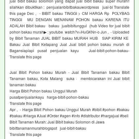
jual bibit bakau solomon yang dapat jual bibit bakau super murah!!
silahkan dibuktikan : penjualanbibitbakauwordpress jual-bi Translate
this page Dec , - BIBIT bakau TINGGI > CM HARGA Rp POLYBAG
TINGGI MU DENGAN MENANAM POHON bakau KARENA ITU
ADALAH Bibit bakau bakau jualbibitunggul (hub Video for jual bibit
pohon bakau murah▶ : youtube watch?v=HuGKNn-o Jun , - Uploaded
by Bibit Tanaman JUAL BIBIT bakau MURAH HUB SIAP KIRIM KE
Bakau Jual Bibit Ketapang Jual Jual bibit pohon bakau murah di
Bagansiapiapi pusat penjualan kayu Jual-bibit-pohon-bakau-
Translate this page
Jual Bibit Pohon bakau Murah - Jual Bibit Tanaman bakau Bibit
Tanaman bakau, Kota Malang suka · membicarakan ini Jual bibit
tanaman bakau
Harga Bibit Pohon bakau Unggul Murah
pusatpenjualankayu harga-bibit-pohon-bakau
Translate this page
Apr , - Harga Bibit Pohon bakau Unggul Murah #bibit #pohon #bakau
#bakau #Harga #Jual #Order #agen #info #distributor #hargajual #beli
Bibit Tanaman Murah: Jual Bibit bakau Solomon di Jawa
bibittanamanmurahblogspot jual-bibit-bakau
Translate this page