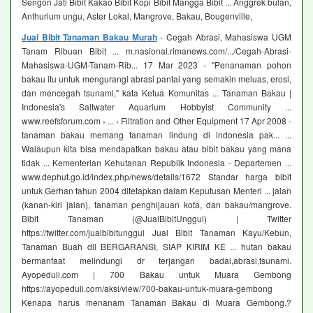
Sengon Jati Bibit Kakao Bibit Kopi Bibit Mangga Bibit ... Anggrek bulan,
Anthurium ungu, Aster Lokal, Mangrove, Bakau, Bougenville,
Jual Bibit Tanaman Bakau Murah
- Cegah Abrasi, Mahasiswa UGM
Tanam Ribuan Bibit ... m.nasional.rimanews.com/.../Cegah-Abrasi-
Mahasiswa-UGM-Tanam-Rib... 17 Mar 2023 - "Penanaman pohon
bakau itu untuk mengurangi abrasi pantai yang semakin meluas, erosi,
dan mencegah tsunami," kata Ketua Komunitas ... Tanaman Bakau |
Indonesia's Saltwater Aquarium Hobbyist Community ...
www.reefsforum.com › ... › Filtration and Other Equipment 17 Apr 2008 -
tanaman bakau memang tanaman lindung di indonesia pak... ...
Walaupun kita bisa mendapatkan bakau atau bibit bakau yang mana
tidak ... Kementerian Kehutanan Republik Indonesia - Departemen ...
www.dephut.go.id/index.php/news/details/1672 Standar harga bibit
untuk Gerhan tahun 2004 ditetapkan dalam Keputusan Menteri ... jalan
(kanan-kiri jalan), tanaman penghijauan kota, dan bakau/mangrove.
Bibit Tanaman (@JualBibitUnggul) | Twitter
https://twitter.com/jualbibitunggul Jual Bibit Tanaman Kayu/Kebun,
Tanaman Buah dll BERGARANSI, SIAP KIRIM KE ... hutan bakau
bermanfaat melindungi dr terjangan badai,abrasi,tsunami.
Ayopeduli.com | 700 Bakau untuk Muara Gembong
https://ayopeduli.com/aksi/view/700-bakau-untuk-muara-gembong
Kenapa harus menanam Tanaman Bakau di Muara Gembong.?