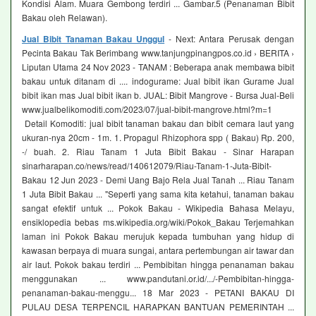
Kondisi Alam. Muara Gembong terdiri ... Gambar.5 (Penanaman Bibit
Bakau oleh Relawan).
Jual Bibit Tanaman Bakau Unggul
- Next: Antara Perusak dengan
Pecinta Bakau Tak Berimbang www.tanjungpinangpos.co.id › BERITA ›
Liputan Utama 24 Nov 2023 - TANAM : Beberapa anak membawa bibit
bakau untuk ditanam di .... indogurame: Jual bibit ikan Gurame Jual
bibit ikan mas Jual bibit ikan b. JUAL: Bibit Mangrove - Bursa Jual-Beli
www.jualbelikomoditi.com/2023/07/jual-bibit-mangrove.html?m=1
Detail Komoditi: jual bibit tanaman bakau dan bibit cemara laut yang
ukuran-nya 20cm - 1m. 1. Propagul Rhizophora spp ( Bakau) Rp. 200,
-/ buah. 2. Riau Tanam 1 Juta Bibit Bakau - Sinar Harapan
sinarharapan.co/news/read/140612079/Riau-Tanam-1-Juta-Bibit-
Bakau 12 Jun 2023 - Demi Uang Bajo Rela Jual Tanah ... Riau Tanam
1 Juta Bibit Bakau ... "Seperti yang sama kita ketahui, tanaman bakau
sangat efektif untuk ... Pokok Bakau - Wikipedia Bahasa Melayu,
ensiklopedia bebas ms.wikipedia.org/wiki/Pokok_Bakau Terjemahkan
laman ini Pokok Bakau merujuk kepada tumbuhan yang hidup di
kawasan berpaya di muara sungai, antara pertembungan air tawar dan
air laut. Pokok bakau terdiri ... Pembibitan hingga penanaman bakau
menggunakan ... www.pandutani.or.id/.../-Pembibitan-hingga-
penanaman-bakau-menggu... 18 Mar 2023 - PETANI BAKAU DI
PULAU DESA TERPENCIL HARAPKAN BANTUAN PEMERINTAH ...