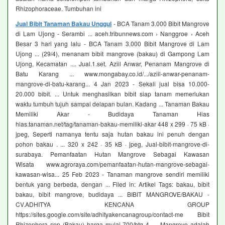
Rhizophoraceae. Tumbuhan ini
Jual Bibit Tanaman Bakau Unggul
- BCA Tanam 3.000 Bibit Mangrove
di Lam Ujong - Serambi ... aceh.tribunnews.com › Nanggroe › Aceh
Besar 3 hari yang lalu - BCA Tanam 3.000 Bibit Mangrove di Lam
Ujong ... (29/4), menanam bibit mangrove (bakau) di Gampong Lam
Ujong, Kecamatan .... Jual.1.set. Aziil Anwar, Penanam Mangrove di
Batu Karang ... www.mongabay.co.id/.../aziil-anwar-penanam-
mangrove-di-batu-karang... 4 Jan 2023 - Sekali jual bisa 10.000-
20.000 bibit. ... Untuk menghasilkan bibit siap tanam memerlukan
waktu tumbuh tujuh sampai delapan bulan. Kadang ... Tanaman Bakau
Memiliki Akar - Budidaya Tanaman Hias
hias.tanaman.net/tag/tanaman-bakau-memiliki-akar 448 x 299 · 75 kB ·
jpeg, Seperti namanya tentu saja hutan bakau ini penuh dengan
pohon bakau . ... 320 x 242 · 35 kB · jpeg, Jual-bibit-mangrove-di-
surabaya. Pemanfaatan Hutan Mangrove Sebagai Kawasan
Wisata www.agroraya.com/pemanfaatan-hutan-mangrove-sebagai-
kawasan-wisa... 25 Feb 2023 - Tanaman mangrove sendiri memiliki
bentuk yang berbeda, dengan ... Filed in: Artikel Tags: bakau, bibit
bakau, bibit mangrove, budidaya ... BIBIT MANGROVE/BAKAU -
CV.ADHITYA KENCANA GROUP
https://sites.google.com/site/adhityakencanagroup/contact-me Bibit
Rhizophora spp (Bakau) harga mulai 700/btg 4. ... Mangrove adalah