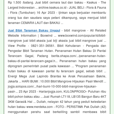
Rp 1.500 /batang. Jual bibit cemara laut dan bakau - Kaskus - The
Largest Indonesian ... archive.kaskus.co.id › JUAL BELI › Flora & Fauna
› Flora (Tumbuhan) 16 Apr 2023 - ijinkan saya berjualan membantu
orang tua dan saudara saya petani dikampung, saya menjual bibit
tanaman CEMARA LAUT dan BAKAU ...
Jual Bibit Tanaman Bakau Unggul
- bibit mangrove - All Related
Website Information | Boxwind ... www.boxwind.com/popular/id/bibit-
mangrove jual bibit akasia jual biji akasia jual bibit mangrove jual ...
View Profile - 0821-351-36561. Bibit Kehutanan - Pengada dan
Pengedar Bibit Tanaman Hutan. Penanaman Hutan Bakau Di Pantai
Terancam Gagal, Padang berita.ohapa.com/.../penanaman-hutan-
bakau-di-pantai-terancam-gagal.h... Penanaman hutan bakau yang
diprogram pemerintah pusat pada kawasan ... "Program penanaman
hutan bakau di kawasan pantai itu terancam gagal, sebab bibit ...
Energi Mega Jual Lapindo Brantas ke Anak Perusahaan Bakrie,
Jakarta ... HARI BUMI : 10.000 Bibit Mangrove Hijaukan Pasir Mendit ...
jogja.solopos.com/.../hari-bumi-10-000-bibit-mangrove-hijaukan-
pasir-... 23 Apr 2023 - Harianjogja.com, KULONPROGO– Puluhan ribu
bibit pohon bakau atau ... Jual Rumah LT118, LB135 Bangun Baru 4KT
3KM Garasi& Hal ... Dullah, nelayan 42 tahun yang peduli kelestarian
hutan bakau www.merdeka.com › FOTO › PERISTIWA Pak Dullah (42)
menggunakan perahu saat berkeliling sambil membawa bibit