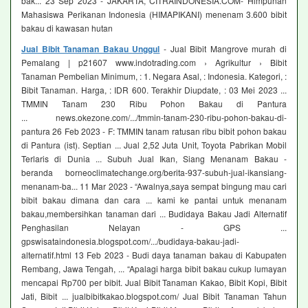
bak... 23 Sep 2023 - JAKARTA, CITRAINDONESIA.COM- Himpunan
Mahasiswa Perikanan Indonesia (HIMAPIKANI) menenam 3.600 bibit
bakau di kawasan hutan
Jual Bibit Tanaman Bakau Unggul
- Jual Bibit Mangrove murah di
Pemalang | p21607 www.indotrading.com › Agrikultur › Bibit
Tanaman Pembelian Minimum, : 1. Negara Asal, : Indonesia. Kategori, :
Bibit Tanaman. Harga, : IDR 600. Terakhir Diupdate, : 03 Mei 2023 ...
TMMIN Tanam 230 Ribu Pohon Bakau di Pantura
... news.okezone.com/.../tmmin-tanam-230-ribu-pohon-bakau-di-
pantura 26 Feb 2023 - F: TMMIN tanam ratusan ribu bibit pohon bakau
di Pantura (ist). Septian ... Jual 2,52 Juta Unit, Toyota Pabrikan Mobil
Terlaris di Dunia ... Subuh Jual Ikan, Siang Menanam Bakau -
beranda borneoclimatechange.org/berita-937-subuh-jual-ikansiang-
menanam-ba... 11 Mar 2023 - “Awalnya,saya sempat bingung mau cari
bibit bakau dimana dan cara ... kami ke pantai untuk menanam
bakau,membersihkan tanaman dari ... Budidaya Bakau Jadi Alternatif
Penghasilan Nelayan - GPS ...
gpswisataindonesia.blogspot.com/.../budidaya-bakau-jadi-
alternatif.html 13 Feb 2023 - Budi daya tanaman bakau di Kabupaten
Rembang, Jawa Tengah, ... “Apalagi harga bibit bakau cukup lumayan
mencapai Rp700 per bibit. Jual Bibit Tanaman Kakao, Bibit Kopi, Bibit
Jati, Bibit ... jualbibitkakao.blogspot.com/ Jual Bibit Tanaman Tahun