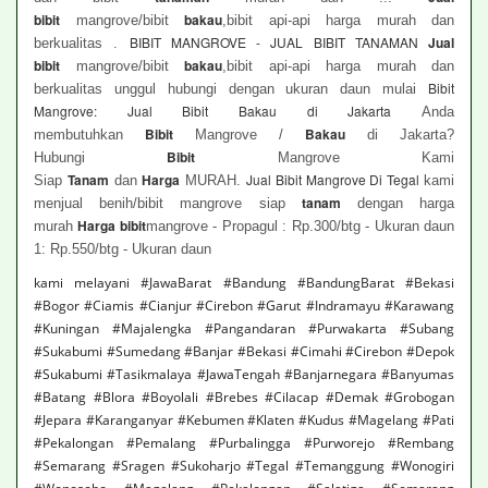
bibit
bakau
mangrove/bibit
,bibit api-api harga murah dan
BIBIT MANGROVE - JUAL BIBIT TANAMAN
Jual
berkualitas .
bibit
bakau
mangrove/bibit
,bibit api-api harga murah dan
Bibit
berkualitas unggul hubungi dengan ukuran daun mulai
Mangrove: Jual Bibit Bakau di Jakarta
Anda
Bibit
Bakau
membutuhkan
Mangrove /
di Jakarta?
Bibit
Hubungi
Mangrove Kami
Tanam
Harga
Jual Bibit Mangrove Di Tegal
Siap
dan
MURAH.
kami
tanam
menjual benih/bibit mangrove siap
dengan harga
Harga bibit
murah
mangrove - Propagul : Rp.300/btg - Ukuran daun
1: Rp.550/btg - Ukuran daun
kami melayani #JawaBarat #Bandung #BandungBarat #Bekasi
#Bogor #Ciamis #Cianjur #Cirebon #Garut #Indramayu #Karawang
#Kuningan #Majalengka #Pangandaran #Purwakarta #Subang
#Sukabumi #Sumedang #Banjar #Bekasi #Cimahi #Cirebon #Depok
#Sukabumi #Tasikmalaya #JawaTengah #Banjarnegara #Banyumas
#Batang #Blora #Boyolali #Brebes #Cilacap #Demak #Grobogan
#Jepara #Karanganyar #Kebumen #Klaten #Kudus #Magelang #Pati
#Pekalongan #Pemalang #Purbalingga #Purworejo #Rembang
#Semarang #Sragen #Sukoharjo #Tegal #Temanggung #Wonogiri