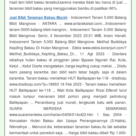
hasil tani bibit bakau tersebut,karena mereka tidak tau harus di jual ...
tanaman bibit bakau yang menggunakan bambu di pastikan 90%
Jual Bibit Tanaman Bakau Murah
- Indocement Tanam 5.000 Batang
Bibit Mangrove - ANTARA ... www.antarakalsel.com/.../indocement-
tanam-5000-batang-bibit-mangrov... Indocement Tanam 5.000 Batang
Bibit Mangrove. Senin, 3 November 2023 20:21 WIB. Imam Hanafi.
Indocement Tanam 5.000 Batang Bibit Mangrove. Melihat Budidaya
Kepiting Bakau Di Hutan Mangrove - Ekbis www.ekbis.koranjuri.com/?
Melihat_Budidaya_Kepiting_Bakau_Di... 11 Agt 2023 - Diantara
lebatnya hutan bakau di pinggiran jalan Bypass Ngurah Rai, Kuta,
Ketut ... Ketut Diarta mengatakan, harga kepiting cukup mahal. ... Disitu
kami pasang karamba dan bibit kami tebar begitu saja di dalam
karamba. Tanam bakau meriahkan HUT Balikpapan ke-118 - dradioqu
www.dradioqu.com/?p=18953 19 Feb 2023 - Tanam bakau meriahkan
HUT Balikpapan ke-118 ... Wali Kota Balikpapan Rizal Effendi turut
masuk lumpur menanam bibit pohon yang menjadi pelindung
Balikpapan ... Penambang jual murah, tengkulak batu akik panen.
SUARA MERDEKA - SEMARANG
www.suaramerdeka.com/harian/0409/01/kot22.htm 1 Sep 2004 -
Kerusakan Hutan Bakau dan Upaya Penanganannya (3-Habis).
Nikmatnya ... Menurut dia, keberadaan tanaman bakau itu tak sebatas
bermanfaat untuk peneduh saja. ... Harga bibit bakau dibeli Rp 1.000-