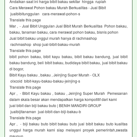
Andaikan saat ini harga bibit bakau sekitar hingga rupiah
Cara Merawat Pohon bakau Murah Berkualitas - Jual Bibit
jualbibitunggulan cara-merawat-pohon-s
Translate this page
Mar , - Jual Bibit Unggulan Jual Bibit Murah Berkualitas Pohon bakau,
bakau, tanaman bakau, cara merawat pohon bakau, bisnis pohon
Jual bibit bakau unggul murah hanya di rachmashop
rachmashop shop jual-bibit-bakau-murah
Translate this page
bibit pohon bakau, bibit kayu bakau, bibit bakau bandung, jual bibit
bakau bandung, beli bibit bakau, budidaya bibit bakau, jual bibit bakau
di bogor,
Bibit Kayu bakau , bakau , Jeinjing Super Murah - OLX
olxcoid bibit-kayu-bakau-bakau-jeinjing-s
Translate this page
Apr , - Bibit Kayu bakau , bakau , Jeinjing Super Murah Pemesanan
dalam skala besar akan mendapatkan harga kompotitif dari kami
jual bibit dan biji bakau buto | BENIH MANDIRI GROUP
jualbijitanaman jual-bibit-dan-biji-bakau-b
Translate this page
Apr , - biji bakau buto bibit bakau buto jual bibit bakau buto kualitas
unggul harga murah kami siap melayani proyek pemerintah,swasta
maupun