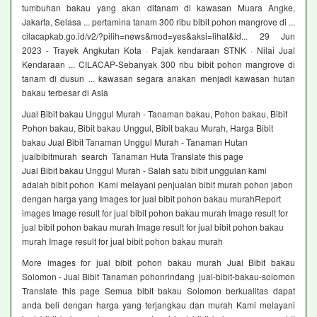
tumbuhan bakau yang akan ditanam di kawasan Muara Angke,
Jakarta, Selasa ... pertamina tanam 300 ribu bibit pohon mangrove di ...
cilacapkab.go.id/v2/?pilih=news&mod=yes&aksi=lihat&id... 29 Jun
2023 - Trayek Angkutan Kota · Pajak kendaraan STNK · Nilai Jual
Kendaraan ... CILACAP-Sebanyak 300 ribu bibit pohon mangrove di
tanam di dusun ... kawasan segara anakan menjadi kawasan hutan
bakau terbesar di Asia
Jual Bibit bakau Unggul Murah - Tanaman bakau, Pohon bakau, Bibit
Pohon bakau, Bibit bakau Unggul, Bibit bakau Murah, Harga Bibit
bakau Jual Bibit Tanaman Unggul Murah - Tanaman Hutan
jualbibitmurah search Tanaman Huta Translate this page
Jual Bibit bakau Unggul Murah - Salah satu bibit unggulan kami
adalah bibit pohon Kami melayani penjualan bibit murah pohon jabon
dengan harga yang Images for jual bibit pohon bakau murahReport
images Image result for jual bibit pohon bakau murah Image result for
jual bibit pohon bakau murah Image result for jual bibit pohon bakau
murah Image result for jual bibit pohon bakau murah
More images for jual bibit pohon bakau murah Jual Bibit bakau
Solomon - Jual Bibit Tanaman pohonrindang jual-bibit-bakau-solomon
Translate this page Semua bibit bakau Solomon berkualitas dapat
anda beli dengan harga yang terjangkau dan murah Kami melayani