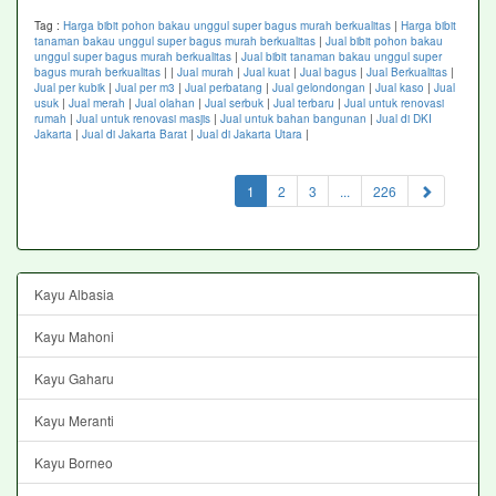
Tag :
Harga bibit pohon bakau unggul super bagus murah berkualitas
|
Harga bibit
tanaman bakau unggul super bagus murah berkualitas
|
Jual bibit pohon bakau
unggul super bagus murah berkualitas
|
Jual bibit tanaman bakau unggul super
bagus murah berkualitas
|
|
Jual murah
|
Jual kuat
|
Jual bagus
|
Jual Berkualitas
|
Jual per kubik
|
Jual per m3
|
Jual perbatang
|
Jual gelondongan
|
Jual kaso
|
Jual
usuk
|
Jual merah
|
Jual olahan
|
Jual serbuk
|
Jual terbaru
|
Jual untuk renovasi
rumah
|
Jual untuk renovasi masjis
|
Jual untuk bahan bangunan
|
Jual di DKI
Jakarta
|
Jual di Jakarta Barat
|
Jual di Jakarta Utara
|
(current)
1
2
3
...
226
Kayu Albasia
Kayu Mahoni
Kayu Gaharu
Kayu Meranti
Kayu Borneo