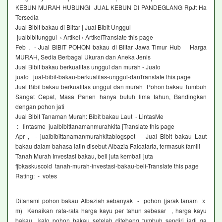
KEBUN MURAH HUBUNGI JUAL KEBUN DI PANDEGLANG RpJt Ha
Tersedia
Jual Bibit bakau di Blitar | Jual Bibit Unggul
jualbibitunggul › Artikel › ArtikelTranslate this page
Feb , - Jual BIBIT POHON bakau di Blitar Jawa Timur Hub Harga
MURAH, Sedia Berbagai Ukuran dan Aneka Jenis
Jual Bibit bakau berkualitas unggul dan murah - Jualo
jualo jual-bibit-bakau-berkualitas-unggul-danTranslate this page
Jual Bibit bakau berkualitas unggul dan murah Pohon bakau Tumbuh
Sangat Cepat, Masa Panen hanya butuh lima tahun, Bandingkan
dengan pohon jati
Jual Bibit Tanaman Murah: Bibit bakau Laut - LintasMe
: lintasme jualbibittanamanmurahkita jTranslate this page
Apr , - jualbibittanamanmurahkitablogspot - Jual Bibit bakau Laut
bakau dalam bahasa latin disebut Albazia Falcataria, termasuk famili
Tanah Murah Investasi bakau, beli juta kembali juta
fjbkaskuscoid tanah-murah-investasi-bakau-beli-Translate this page
Rating: - ‎ votes
Ditanami pohon bakau Albaziah sebanyak - pohon (jarak tanam x
m) Kenaikan rata-rata harga kayu per tahun sebesar , harga kayu
bakau kalo pohon bakau setelah ditebang tumbuh sendiri jadi ga