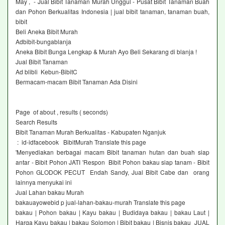
May , - Jual Bibit Tanaman Murah Unggul - Pusat Bibit Tanaman Buah
dan Pohon Berkualitas Indonesia | jual bibit tanaman, tanaman buah,
bibit
Beli Aneka Bibit Murah‎
Adbibit-bungablanja ‎
Aneka Bibit Bunga Lengkap & Murah Ayo Beli Sekarang di blanja !
Jual Bibit Tanaman‎
Ad blibli Kebun-BibitC‎
Bermacam-macam Bibit Tanaman Ada Disini
Page of about , results ( seconds)
Search Results
Bibit Tanaman Murah Berkualitas - Kabupaten Nganjuk
: id-idfacebook BibitMurah Translate this page
'Menyediakan berbagai macam Bibit tanaman hutan dan buah siap
antar - Bibit Pohon JATI 'Respon Bibit Pohon bakau siap tanam - Bibit
Pohon GLODOK PECUT Endah Sandy, Jual Bibit Cabe dan orang
lainnya menyukai ini
Jual Lahan bakau Murah
bakauayowebid p jual-lahan-bakau-murah Translate this page
bakau | Pohon bakau | Kayu bakau | Budidaya bakau | bakau Laut |
Harga Kayu bakau | bakau Solomon | Bibit bakau | Bisnis bakau JUAL