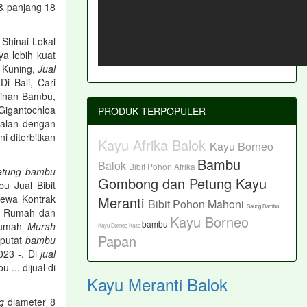
& panjang 18
 Shinai Lokal
a lebih kuat
 Kuning,
Jual
i Bali, Cari
jinan Bambu,
igantochloa
PRODUK TERPOPULER
asalan dengan
ni diterbitkan
Kayu Afrika Balok
Kayu Borneo
Bambu
Balok
Bibit Pohon Afrika
etung bambu
Gombong dan Petung
Kayu
u Jual Bibit
 Sewa Kontrak
Meranti
Bibit Pohon Mahoni
Saung Bambu
wa Rumah dan
Kayu Borneo
bambu
 Rumah
Murah
Kayu Borneo Kaso
Papan
iputat
bambu
023 -. Di
jual
 ... dijual di
Kayu Meranti Balok
g
diameter 8