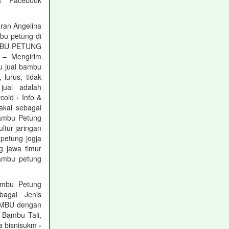
a Facebook
ran Angelina
bu petung di
BAMBU PETUNG
– Mengirim
u jual bambu
lurus, tidak
jual adalah
oid › Info &
akai sebagai
Bambu Petung
ltur jaringan
etung jogja
g jawa timur
ambu petung
mbu Petung
agai Jenis
BAMBU dengan
 Bambu Tali,
 bisnisukm ›