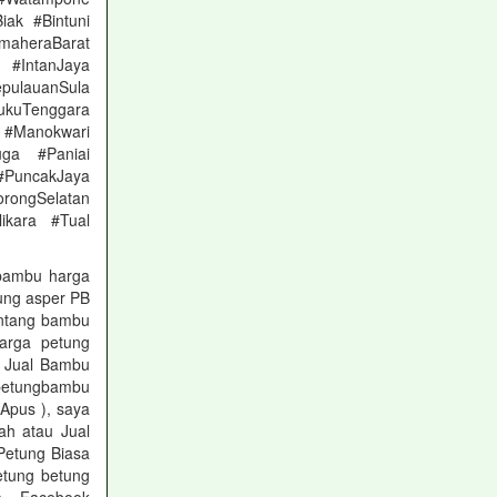
ak #Bintuni
aheraBarat
 #IntanJaya
pulauanSula
kuTenggara
Manokwari
ga #Paniai
 #PuncakJaya
rongSelatan
ikara #Tual
bambu harga
ung asper PB
entang bambu
arga petung
u Jual Bambu
petungbambu
Apus ), saya
ah atau Jual
etung Biasa
etung betung