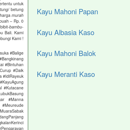
ertentu untuk
Kayu Mahoni Papan
tung
/ betung
 harga
murah
buah – Rp. 0
-bibit-
bambu
-
Kayu Albasia Kaso
 Bali. Kami
bungi Kami !
Kayu Mahoni Balok
suka #Balige
#Bangkinang
ai #Bintuhan
#Curup #Daik
Kayu Meranti Kaso
 #IdiRayeuk
i #KayuAgung
l #Kutacane
LubukBasung
gar #Manna
h #Meureude
MuaraSabak
angPanjang
lanKerinci
rPengarayan