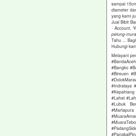
sampai 15cm,
diameter da
yang kami
ju
Jual Bibit 
· Account. 
petung
-
mur
Tahu ... Ba
Hubungi kam
Melayani pe
#BandaAceh
#Bangko #Ba
#Bireuen #B
#DolokMara
#Indralaya 
#Kepahiang
#Lahat #La
#Lubuk Be
#Martapura
#MuaraAma
#MuaraTeb
#PadangSi
#PangkalPi