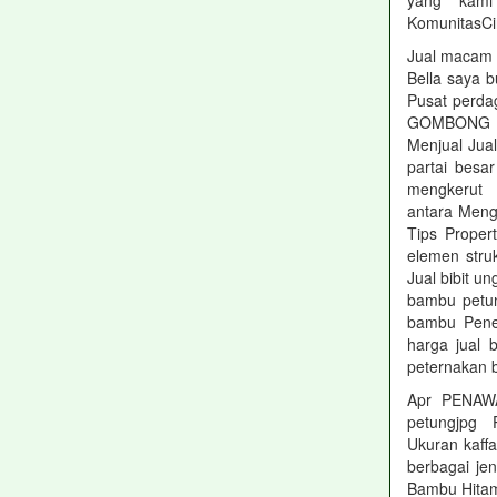
yang kami
KomunitasC
Jual macam 
Bella saya 
Pusat perda
GOMBONG T
Menjual Jua
partai besa
mengkerut 
antara Meng
Tips Proper
elemen stru
Jual bibit u
bambu petu
bambu Penel
harga jual
peternakan 
Apr PENAW
petungjpg
Ukuran kaff
berbagai je
Bambu Hitam