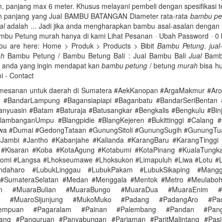
 panjang max 6 meter. Khusus melayani pembeli dengan spesifikasi t
n panjang yang Jual BAMBU BATANGAN Diameter rata-rata
bambu pe
al
adalah ... Jadi jika anda mengharapkan bambu asal-asalan dengan
Bambu Petung murah hanya di kami Lihat Pesanan · Ubah Password · 0 
You are here: Home > Produk > Products > Bibit
Bambu Petung
.
jual
ah
Bambu Petung / Bambu Betung Bali : Jual Bambu Bali
Jual
Bambu
gi anda yang ingin mendapat kan
bambu petung
/ betung
murah
bisa hu
i - Contact
mesanan untuk daerah di Sumatera #AekKanopan #ArgaMakmur #Aro
 #BandarLampung #Bagansiapiapi #Baganbatu #BandarSeriBentan 
nyuasin #Batam #Baturaja #Batusangkar #Bengkalis #Bengkulu #Binj
lambanganUmpu #Blangpidie #BlangKejeren #Bukittinggi #Calang 
wa #Dumai #GedongTataan #GunungSitoli #GunungSugih #GunungTua
#Jambi #Jantho #Kabanjahe #Kalianda #KarangBaru #KarangTingg
 #Kisaran #Koba #KotaAgung #Kotabumi #KotaPinang #KualaTungka
homi #Langsa #Lhokseumawe #Lhoksukon #Limapuluh #Liwa #Lotu #
ndaharo #LubukLinggau #LubukPakam #LubukSikaping #Mang
 #SumateraSelatan #Medan #Menggala #Mentok #Metro #Meulabo
n #MuaraBulian #MuaraBungo #MuaraDua #MuaraEnim #
o #MuaroSijunjung #MukoMuko #Padang #PadangAro #Pad
dempuan #Pagaralam #Painan #Palembang #Pandan #Pangka
nang #Panguruan #Panyabungan #Pariaman #ParitMalintang #Pasi