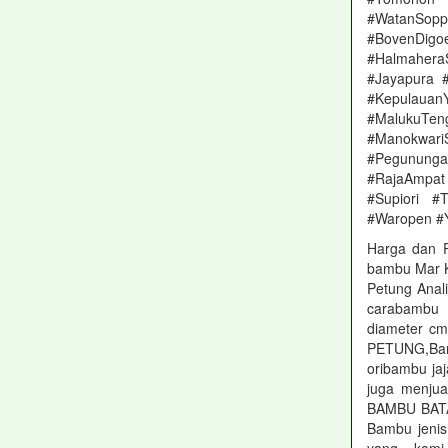
#WatanSopp
#BovenDig
#Halmahera
#Jayapura 
#Kepulaua
#MalukuT
#Manokwar
#Pegunungan
#RajaAmpat
#Supiori #
#Waropen #
Harga dan 
bambu Mar K
Petung Anal
carabambu 
diameter cm
PETUNG,Bam
oribambu ja
juga menjua
BAMBU BATA
Bambu jenis