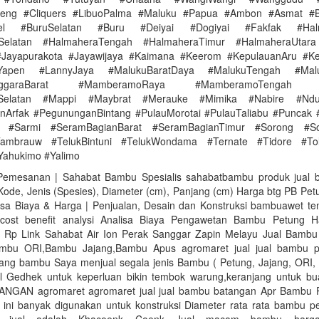
eng #Cliquers #LibuoPalma #Maluku #Papua #Ambon #Asmat #Bi
oel #BuruSelatan #Buru #Deiyai #Dogiyai #Fakfak #Halm
Selatan #HalmaheraTengah #HalmaheraTimur #HalmaheraUtara
#Jayapurakota #Jayawijaya #Kaimana #Keerom #KepulauanAru #Ke
nYapen #LannyJaya #MalukuBaratDaya #MalukuTengah #Malu
enggaraBarat #MamberamoRaya #MamberamoTengah #
iSelatan #Mappi #Maybrat #Merauke #Mimika #Nabire #Ndu
Arfak #PegununganBintang #PulauMorotai #PulauTaliabu #Puncak
 #Sarmi #SeramBagianBarat #SeramBagianTimur #Sorong #So
Tambrauw #TelukBintuni #TelukWondama #Ternate #Tidore #Tol
Yahukimo #Yalimo
Pemesanan | Sahabat Bambu Spesialis sahabatbambu produk jual 
ode, Jenis (Spesies), Diameter (cm), Panjang (cm) Harga btg PB Pet
isa Biaya & Harga | Penjualan, Desain dan Konstruksi bambuawet t
cost benefit analysi Analisa Biaya Pengawetan Bambu Petung H
 Rp Link Sahabat Air Ion Perak Sanggar Zapin Melayu Jual Bamb
bu ORI,Bambu Jajang,Bambu Apus agromaret jual jual bambu 
jang bambu Saya menjual segala jenis Bambu ( Petung, Jajang, ORI, 
l Gedhek untuk keperluan bikin tembok warung,keranjang untuk bu
NGAN agromaret agromaret jual jual bambu batangan Apr Bambu P
 ini banyak digunakan untuk konstruksi Diameter rata rata bambu p