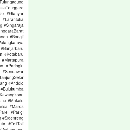
Tulungagung
usaTenggara
e #Gianyar
 #Larantuka
 #Singaraja
nggaraBarat
anan #Bangli
Palangkaraya
#Banjarbaru
an #Kotabaru
#Martapura
n #Paringin
u #Sendawar
anjungSelor
rang #Andolo
 #Bulukumba
#Kawangkoan
ene #Makale
risa #Maros
are #Parigi
g #Sidenreng
a #ToliToli
Watampone