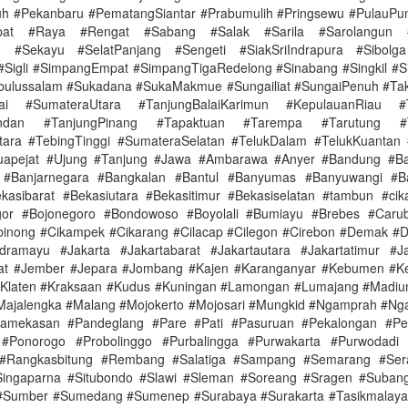
 #Pekanbaru #PematangSiantar #Prabumulih #Pringsewu #PulauPu
apat #Raya #Rengat #Sabang #Salak #Sarila #Sarolangun #
 #Sekayu #SelatPanjang #Sengeti #SiakSriIndrapura #Sibolg
 #Sigli #SimpangEmpat #SimpangTigaRedelong #Sinabang #Singkil #Si
bulussalam #Sukadana #SukaMakmue #Sungailiat #SungaiPenuh #Ta
lai #SumateraUtara #TanjungBalaiKarimun #KepulauanRiau #
andan #TanjungPinang #Tapaktuan #Tarempa #Tarutung #Te
ara #TebingTinggi #SumateraSelatan #TelukDalam #TelukKuantan
Tuapejat #Ujung #Tanjung #Jawa #Ambarawa #Anyer #Bandung #Ban
 #Banjarnegara #Bangkalan #Bantul #Banyumas #Banyuwangi #B
kasibarat #Bekasiutara #Bekasitimur #Bekasiselatan #tambun #cika
gor #Bojonegoro #Bondowoso #Boyolali #Bumiayu #Brebes #Carub
binong #Cikampek #Cikarang #Cilacap #Cilegon #Cirebon #Demak #
dramayu #Jakarta #Jakartabarat #Jakartautara #Jakartatimur #Ja
at #Jember #Jepara #Jombang #Kajen #Karanganyar #Kebumen #Ke
#Klaten #Kraksaan #Kudus #Kuningan #Lamongan #Lumajang #Madiu
ajalengka #Malang #Mojokerto #Mojosari #Mungkid #Ngamprah #Ng
Pamekasan #Pandeglang #Pare #Pati #Pasuruan #Pekalongan #Pe
#Ponorogo #Probolinggo #Purbalingga #Purwakarta #Purwodadi 
 #Rangkasbitung #Rembang #Salatiga #Sampang #Semarang #Ser
#Singaparna #Situbondo #Slawi #Sleman #Soreang #Sragen #Suban
 #Sumber #Sumedang #Sumenep #Surabaya #Surakarta #Tasikmalaya