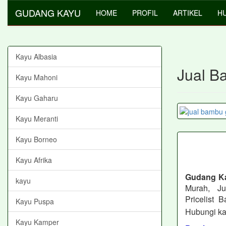
GUDANG KAYU
HOME
PROFIL
ARTIKEL
HU
Kayu Albasia
Jual B
Kayu Mahoni
Kayu Gaharu
Kayu Meranti
Kayu Borneo
Kayu Afrika
Gudang K
kayu
Murah, J
Pricelist
Kayu Puspa
Hubungi ka
Kayu Kamper