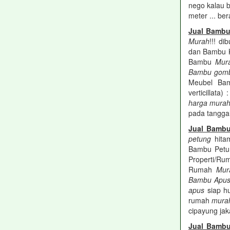
nego kalau 
meter ... be
Jual Bamb
Murah
!!! di
dan Bambu K
Bambu
Mur
Bambu gom
Meubel Ba
verticillata
harga mura
pada tanggal
Jual Bamb
petung
hit
Bambu Petu
Properti/R
Rumah
Mur
Bambu Apu
apus
siap hu
rumah
mura
cipayung jak
Jual Bambu