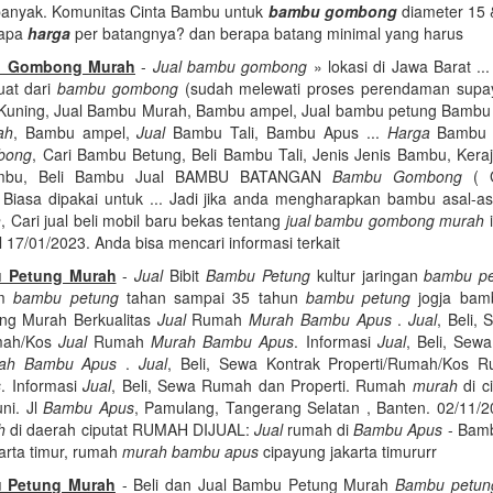
banyak. Komunitas Cinta Bambu untuk
bambu gombong
diameter 15 
rapa
harga
per batangnya? dan berapa batang minimal yang harus
u Gombong Murah
-
Jual bambu gombong
» lokasi di Jawa Barat ...
buat dari
bambu gombong
(sudah melewati proses perendaman supay
uning, Jual Bambu Murah, Bambu ampel, Jual bambu petung Bambu
ah
, Bambu ampel,
Jual
Bambu Tali, Bambu Apus ...
Harga
Bambu D
bong
, Cari Bambu Betung, Beli Bambu Tali, Jenis Jenis Bambu, Kera
mbu, Beli Bambu Jual BAMBU BATANGAN
Bambu Gombong
( G
) : Biasa dipakai untuk ... Jadi jika anda mengharapkan bambu asal-
h
, Cari jual beli mobil baru bekas tentang
jual bambu gombong murah
i
 17/01/2023. Anda bisa mencari informasi terkait
u Petung Murah
-
Jual
Bibit
Bambu Petung
kultur jaringan
bambu p
am
bambu petung
tahan sampai 35 tahun
bambu petung
jogja bamb
ng Murah Berkualitas
Jual
Rumah
Murah Bambu Apus
.
Jual
, Beli,
umah/Kos
Jual
Rumah
Murah Bambu Apus
. Informasi
Jual
, Beli, Se
ah Bambu Apus
.
Jual
, Beli, Sewa Kontrak Properti/Rumah/Kos
s
. Informasi
Jual
, Beli, Sewa Rumah dan Properti. Rumah
murah
di c
ni. Jl
Bambu Apus
, Pamulang, Tangerang Selatan , Banten. 02/11/2
h
di daerah ciputat RUMAH DIJUAL:
Jual
rumah di
Bambu Apus
- Bambu
arta timur, rumah
murah bambu apus
cipayung jakarta timururr
 Petung Murah
- Beli dan Jual Bambu Petung Murah
Bambu petun