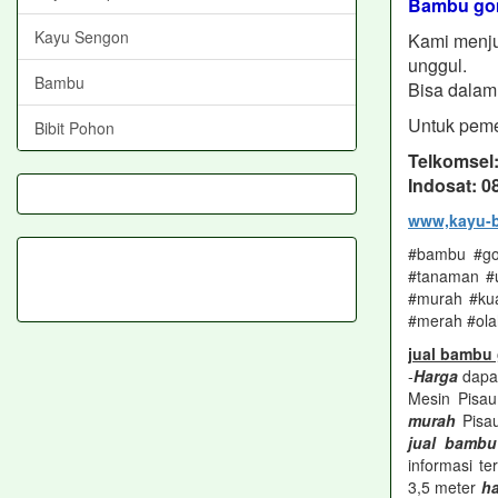
Bambu gom
Kayu Sengon
Kami menju
unggul.
Bambu
Bisa dalam 
Untuk peme
Bibit Pohon
Telkomsel
Indosat: 
www,kayu-b
#bambu #gom
#tanaman #u
#murah #kua
#merah #ola
jual bambu
-
Harga
dapat
Mesin Pisau
murah
Pisau
jual bamb
informasi te
3,5 meter
h