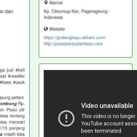
Alamat
er dan
Kp. Citeureup Kec. Pagerageung -
Indonesia
Website
https://gudangkayu.akbam.com/
http://pusatpenjualankayu.com
a jual #beli
at #reseller
 #kaso #usuk
sung petani.
ombong
Rp.
n Pisau ulir
bekas tentang
bisa mencari
/13 panjang
ga
masih bisa