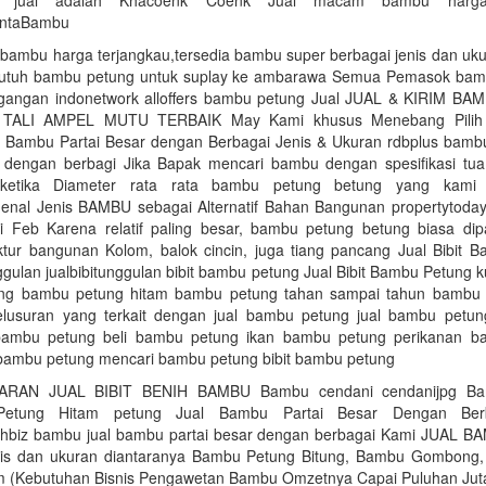
 jual adalah Khacoenk Coenk Jual macam bambu harg
intaBambu
bambu harga terjangkau,tersedia bambu super berbagai jenis dan uku
butuh bambu petung untuk suplay ke ambarawa Semua Pemasok bam
gangan indonetwork alloffers bambu petung Jual JUAL & KIRIM 
ALI AMPEL MUTU TERBAIK May Kami khusus Menebang Pilih 
l Bambu Partai Besar dengan Berbagai Jenis & Ukuran rdbplus bamb
r dengan berbagi Jika Bapak mencari bambu dengan spesifikasi tua, 
ketika Diameter rata rata bambu petung betung yang kami 
enal Jenis BAMBU sebagai Alternatif Bahan Bangunan propertytodayc
ti Feb Karena relatif paling besar, bambu petung betung biasa dip
ktur bangunan Kolom, balok cincin, juga tiang pancang Jual Bibit 
nggulan jualbibitunggulan bibit bambu petung Jual Bibit Bambu Petung ku
ng bambu petung hitam bambu petung tahan sampai tahun bambu p
usuran yang terkait dengan jual bambu petung jual bambu petun
 bambu petung beli bambu petung ikan bambu petung perikanan b
bambu petung mencari bambu petung bibit bambu petung
ARAN JUAL BIBIT BENIH BAMBU Bambu cendani cendanijpg Ba
 Petung Hitam petung Jual Bambu Partai Besar Dengan Berb
ahbiz bambu jual bambu partai besar dengan berbagai Kami JUAL 
nis dan ukuran diantaranya Bambu Petung Bitung, Bambu Gombong,
 (Kebutuhan Bisnis Pengawetan Bambu Omzetnya Capai Puluhan Juta