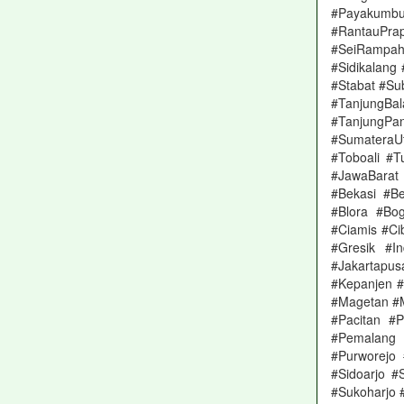
#Payakumbuh
#RantauPr
#SeiRampah
#Sidikalang
#Stabat #Su
#TanjungBa
#TanjungP
#SumateraUt
#Toboali #
#JawaBarat
#Bekasi #Be
#Blora #Bo
#Ciamis #Ci
#Gresik #In
#Jakartapus
#Kepanjen 
#Magetan #M
#Pacitan #
#Pemalang 
#Purworejo
#Sidoarjo 
#Sukoharjo