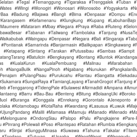
Selatan #Tegal #Temanggung #Tigaraksa #Trenggalek #Tuban #
Wates #Wlingi #Wonogiri #Wonosari #Wonosobo #Yogyakarta #N
#Baa #Badung #Bajawa #Bangli #Bima #Denpasar #Dompu #End
#Karangasem #Kefamenanu #Klungkung #Kupang #LabuhanBajo
#Maumere #Mataram #Mbay #Negara #Praya #Raba #Ruteng #Selong
awaBesar #Tabanan #Taliwang #Tambolaka #Tanjung #NusaTe
Waikabubak #Waingapu #Denpasar #Negara #Bali #Singaraja #Tab
 #Pontianak #Samarinda #Banjarmasin #Balikpapan #Singkawang #
#Ketapang #Sintang #Tarakan #Putussibau #Sambas #Sampit 
atangTarang #Batulicin #Bengkayang #Bontang #Buntok #Kandang
uas #KualaKurun #KualaPembuang #Malinau #Marabahan 
h #NangaBulik #NangaPinoh #Ngabang #Nunukan #PangkalanBu
 #Penajam #PulangPisau #Purukcahu #Rantau #Sangatta #Sekada
#Sukamara #SungaiRaya #TamiangLayang #TanahGrogot #Tanjung #T
eb #Tenggarong #TidengPale #Sulawesi #Airmadidi #Ampana #Amu
Bantaeng #Barru #Bau-Bau #Benteng #Bitung #BolaangUki #Boroko
uol #Buranga #Donggala #Enrekang #Gorontalo #Jeneponto 
Kolaka #Kotamobagu #KotaRaha #Kwandang #Lasusua #Luwuk #Maj
#UjungPandang #Malili #Mamasa #Mamuju #Manado #Menado #Ma
Melonguane #OndongSiau #Palopo #Palu #Pangkajene #Pare-P
 #Pinrang #Polewali #Poso #Rantepao #Ratahan #Rumbia #Sengkan
maru #Sinjai #SungguMinasa #Suwawa #Tahuna #Takalar #Tilamut
 #Tondano #Tutuyan #Unaaha #WangiWangi #Wanggudu #