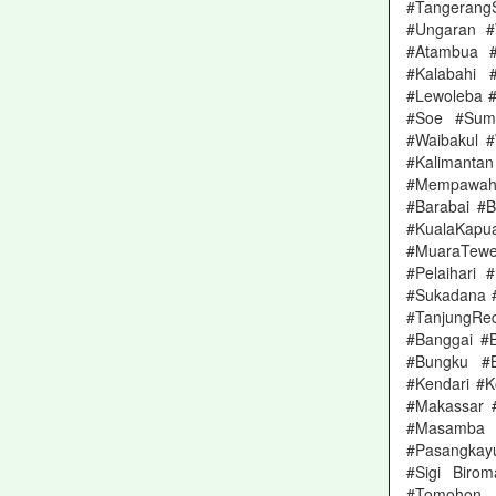
#Tangerang
#Ungaran #
#Atambua 
#Kalabahi 
#Lewoleba 
#Soe #Sumb
#Waibakul #
#Kalimantan
#Mempawah 
#Barabai #B
#KualaKap
#MuaraTewe
#Pelaihari
#Sukadana 
#TanjungRed
#Banggai #
#Bungku #B
#Kendari #
#Makassar 
#Masamba #
#Pasangkayu
#Sigi Biro
#Tomohon