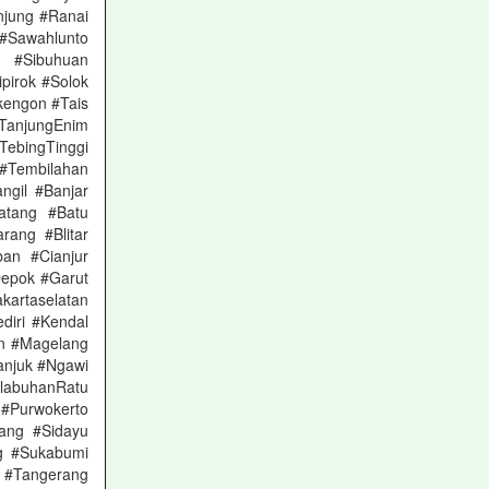
njung #Ranai
Sawahlunto
a #Sibuhuan
pirok #Solok
kengon #Tais
TanjungEnim
bingTinggi
 #Tembilahan
gil #Banjar
atang #Batu
rang #Blitar
an #Cianjur
Depok #Garut
kartaselatan
diri #Kendal
n #Magelang
anjuk #Ngawi
labuhanRatu
#Purwokerto
ang #Sidayu
g #Sukabumi
 #Tangerang