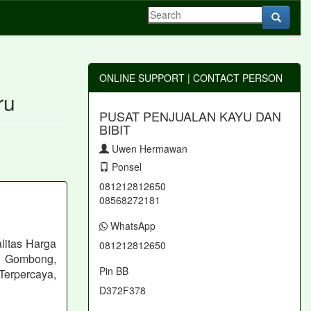
ONLINE SUPPORT | CONTACT PERSON
ru
PUSAT PENJUALAN KAYU DAN
BIBIT
Uwen Hermawan
Ponsel
081212812650
08568272181
WhatsApp
litas Harga
081212812650
 Gombong,
Pin BB
erpercaya,
D372F378