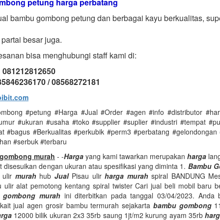
bong petung harga perbatang
al bambu gombong petung dan berbagai kayu berkualitas, sup
partai besar juga.
sanan bisa menghubungi staff kami di:
: 081212812650
085846236170 / 08568272181
ibit.com
bong #petung #Harga #Jual #Order #agen #info #distributor #harg
mur #ukuran #usaha #toko #supplier #suplier #industri #tempat #pus
t #bagus #Berkualitas #perkubik #perm3 #perbatang #gelondongan
han #serbuk #terbaru
 gombong murah
- -
Harga
yang kami tawarkan merupakan
harga
lang
 disesuikan dengan ukuran atau spesifikasi yang diminta 1.
Bambu G
 ulir
murah
hub
Jual
Pisau ulir
harga murah
spiral BANDUNG Mesi
 ulir alat pemotong kentang spiral twister Cari jual beli mobil baru 
u gombong murah
ini diterbitkan pada tanggal 03/04/2023. Anda 
rkait jual agen grosir bambu termurah sejakarta
bambu gombong
11
arga
12000 bilik ukuran 2x3 35rb saung 1jt/m2 kurung ayam 35rb
har