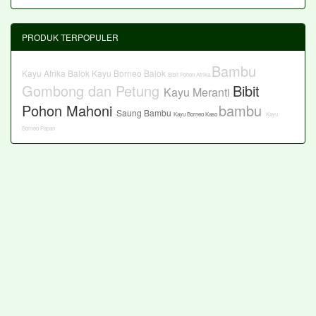
PRODUK TERPOPULER
Bambu
Kayu Afrika Balok
Kayu Borneo Balok
Bibit Pohon Afrika
Gombong dan Petung
Bibit
Kayu Meranti
Pohon Mahoni
bambu
Saung Bambu
Kayu Borneo Kaso
Kayu
Borneo Papan