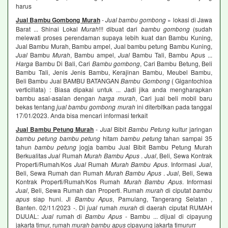
harus
Jual Bambu Gombong Murah
-
Jual bambu gombong
» lokasi di Jawa
Barat ... Shinai Lokal
Murah
!!! dibuat dari
bambu gombong
(sudah
melewati proses perendaman supaya lebih kuat dan Bambu Kuning,
Jual Bambu Murah, Bambu ampel, Jual bambu petung Bambu Kuning,
Jual
Bambu
Murah
, Bambu ampel,
Jual
Bambu Tali, Bambu Apus ...
Harga
Bambu Di Bali, Cari
Bambu gombong
, Cari Bambu Betung, Beli
Bambu Tali, Jenis Jenis Bambu, Kerajinan Bambu, Meubel Bambu,
Beli Bambu Jual BAMBU BATANGAN
Bambu Gombong
( Gigantochloa
verticillata) : Biasa dipakai untuk ... Jadi jika anda mengharapkan
bambu asal-asalan dengan
harga murah
, Cari jual beli mobil baru
bekas tentang
jual bambu gombong murah
ini diterbitkan pada tanggal
17/01/2023. Anda bisa mencari informasi terkait
Jual Bambu Petung Murah
-
Jual
Bibit
Bambu Petung
kultur jaringan
bambu petung bambu petung
hitam
bambu petung
tahan sampai 35
tahun
bambu petung
jogja bambu Jual Bibit Bambu Petung Murah
Berkualitas
Jual
Rumah
Murah Bambu Apus
.
Jual
, Beli, Sewa Kontrak
Properti/Rumah/Kos
Jual
Rumah
Murah Bambu Apus
. Informasi
Jual
,
Beli, Sewa Rumah dan Rumah
Murah Bambu Apus
.
Jual
, Beli, Sewa
Kontrak Properti/Rumah/Kos Rumah
Murah Bambu Apus
. Informasi
Jual
, Beli, Sewa Rumah dan Properti. Rumah
murah
di ciputat
bambu
apus
siap huni. Jl
Bambu Apus
, Pamulang, Tangerang Selatan ,
Banten. 02/11/2023 -. Di
jual
rumah
murah
di daerah ciputat RUMAH
DIJUAL:
Jual
rumah di
Bambu Apus
- Bambu ... dijual di cipayung
jakarta timur, rumah
murah bambu apus
cipayung jakarta timururr