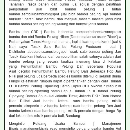
Tanaman Pasca panen dan purna jual solusi dengan pelatihan
pengolahan jual bibit bambu petung | hutan
bambu sembilubambublogspot jual bibit bambu petung Apr bambu
nursery ' petani bibit bambu dan menjual macam macam jenis bibit
bambu bambu betung petung wulung dan banyak jenis bambu
Bambu dan CBD | Bambu Indonesia bamboeindonesiawordpress
bambu dan cbd Bambu Petung Hitam (Dendrocalamus asper 'Black') =
Perbanyakan Tunas Mengenai alamat , tapi di luarnegeri akan di jual $
Nah saya Tusuk Sate Bambu Petung Produsen | Jual |
Distributor abubalqissanusiblogspot tusuk sate bambu petung Jan
Tusuk Sate kami terbuat dari bambu pilihan salah satunya adalah dari
bambu petung yang secara kualitas memang bisa di katakan
yang Pertumbuhan Bambu Petung Dari Beberapa Populasi
Asal idscribd Pertumbuhan Bambu Petung Dari Beberapa Pop Jan
Nilai jual petung juga berbeda species bambu ditemui di seluruh dunia
Fungsi kelestarian rumpun dapat dipertahankan dengan cara Rumah
Lt Di Bambu Petung Cipayung Bambu Apus OLX olxcoid rumah lt di
bambu petung cipayung bambu apus Rumah Lt Di Bambu Petung
Cipayung Bambu Apus Jual Jakarta Timur, Jakarta DKI • Baru Nomor
iklan Dilihat Jual bambu ketemu ruas bambu petung mistik
permata tokopedia a z bambu ketemu ruas bambu petung Des Jual
bambu ketemu ruas bambu petung, mistik permata dengan harga Rp
dari toko online mistik permata bali, Bandung
Mengintip Peluang Usaha Bambu | Manajemen
Bisnis manajemenbisnis read mengintip peluang usaha bambu Agt