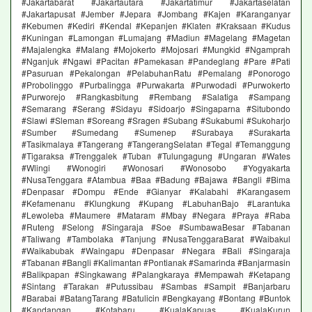
#Jakartabarat #Jakartautara #Jakartatimur #Jakartaselatan
#Jakartapusat #Jember #Jepara #Jombang #Kajen #Karanganyar
#Kebumen #Kediri #Kendal #Kepanjen #Klaten #Kraksaan #Kudus
#Kuningan #Lamongan #Lumajang #Madiun #Magelang #Magetan
#Majalengka #Malang #Mojokerto #Mojosari #Mungkid #Ngamprah
#Nganjuk #Ngawi #Pacitan #Pamekasan #Pandeglang #Pare #Pati
#Pasuruan #Pekalongan #PelabuhanRatu #Pemalang #Ponorogo
#Probolinggo #Purbalingga #Purwakarta #Purwodadi #Purwokerto
#Purworejo #Rangkasbitung #Rembang #Salatiga #Sampang
#Semarang #Serang #Sidayu #Sidoarjo #Singaparna #Situbondo
#Slawi #Sleman #Soreang #Sragen #Subang #Sukabumi #Sukoharjo
#Sumber #Sumedang #Sumenep #Surabaya #Surakarta
#Tasikmalaya #Tangerang #TangerangSelatan #Tegal #Temanggung
#Tigaraksa #Trenggalek #Tuban #Tulungagung #Ungaran #Wates
#Wlingi #Wonogiri #Wonosari #Wonosobo #Yogyakarta
#NusaTenggara #Atambua #Baa #Badung #Bajawa #Bangli #Bima
#Denpasar #Dompu #Ende #Gianyar #Kalabahi #Karangasem
#Kefamenanu #Klungkung #Kupang #LabuhanBajo #Larantuka
#Lewoleba #Maumere #Mataram #Mbay #Negara #Praya #Raba
#Ruteng #Selong #Singaraja #Soe #SumbawaBesar #Tabanan
#Taliwang #Tambolaka #Tanjung #NusaTenggaraBarat #Waibakul
#Waikabubak #Waingapu #Denpasar #Negara #Bali #Singaraja
#Tabanan #Bangli #Kalimantan #Pontianak #Samarinda #Banjarmasin
#Balikpapan #Singkawang #Palangkaraya #Mempawah #Ketapang
#Sintang #Tarakan #Putussibau #Sambas #Sampit #Banjarbaru
#Barabai #BatangTarang #Batulicin #Bengkayang #Bontang #Buntok
#Kandangan #Kotabaru #KualaKapuas #KualaKurun