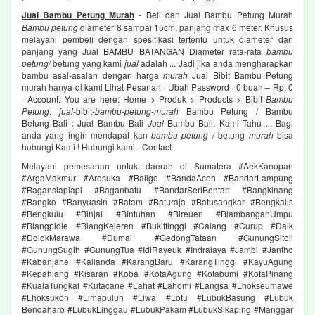
Jual Bambu Petung Murah
- Beli dan Jual Bambu Petung Murah
Bambu petung
diameter 8 sampai 15cm, panjang max 6 meter. Khusus
melayani pembeli dengan spesifikasi tertentu untuk diameter dan
panjang yang Jual BAMBU BATANGAN Diameter rata-rata
bambu
petung
/ betung yang kami
jual
adalah ... Jadi jika anda mengharapkan
bambu asal-asalan dengan harga
murah
Jual Bibit Bambu Petung
murah hanya di kami Lihat Pesanan · Ubah Password · 0 buah – Rp. 0
· Account. You are here: Home > Produk > Products > Bibit
Bambu
Petung
.
jual
-bibit-
bambu
-
petung
-
murah
Bambu Petung / Bambu
Betung Bali : Jual Bambu Bali
Jual
Bambu Bali. Kami Tahu ... Bagi
anda yang ingin mendapat kan
bambu petung
/ betung
murah
bisa
hubungi Kami ! Hubungi kami - Contact
Melayani pemesanan untuk daerah di Sumatera #AekKanopan
#ArgaMakmur #Arosuka #Balige #BandaAceh #BandarLampung
#Bagansiapiapi #Baganbatu #BandarSeriBentan #Bangkinang
#Bangko #Banyuasin #Batam #Baturaja #Batusangkar #Bengkalis
#Bengkulu #Binjai #Bintuhan #Bireuen #BlambanganUmpu
#Blangpidie #BlangKejeren #Bukittinggi #Calang #Curup #Daik
#DolokMarawa #Dumai #GedongTataan #GunungSitoli
#GunungSugih #GunungTua #IdiRayeuk #Indralaya #Jambi #Jantho
#Kabanjahe #Kalianda #KarangBaru #KarangTinggi #KayuAgung
#Kepahiang #Kisaran #Koba #KotaAgung #Kotabumi #KotaPinang
#KualaTungkal #Kutacane #Lahat #Lahomi #Langsa #Lhokseumawe
#Lhoksukon #Limapuluh #Liwa #Lotu #LubukBasung #Lubuk
Bendaharo #LubukLinggau #LubukPakam #LubukSikaping #Manggar