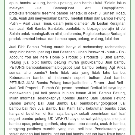
apus, bambu wulung, bambu petung, dan bambu tutul “Selain fokus
melayani Jual Bambu|Obat Anti Rayap|Bambu
proteksi|Pembasmi freemite bambu Terletak di dekat Jl Sunset Road,
Kuta, Asali Bali menyediakan bambu mentah hitam dan Bambu Petung
Putih – Asal Jawa Timur, dalam jenis diameter UB Lestari Kerajinan
dan Jual Beli Bambu Bantulbiz bantulbiz id bizpage perajin id Jul
Selain untuk meningkatkan nilai jual bambu, Regito berharap Berbagai
produk tersebut terbuat dari bambu apus, petung, wulung, tutul dan
Jual Bibit Bambu Petung murah hanya di rachmashop rachmashop
shop bibit bambu petung Lihat Pesanan · Ubah Password · buah – Rp ·
Account You are here Home > Produk > Products > Bibit Bambu
Petung jual bibit bambu petung murah gubukbambu Jual bambu
PETUNG bambualampermaiblogspot jual bambu petung Agt Anda
semua tahu bambu? tentu tidak ada yang tidak tahu bambu,
Keberadaan bambu di Indonesia seperti butiran Jual bambu
PETUNG JUAL Bambu Petung forumjualbelinet › Forum › Jual Beli ›
Jual Beli Properti › Rumah Okt pesan ‎ pembuat Berikut ini saya ingin
menawarkan jual beli produk hunian teman JUAL Bambu Petung,
inilah informasi selengkapnya Kondisi Barang Baru Bambu Petung
Bambu Betung Bali Jual Bambu Bali bambubetungblogspot jual
bambu bali Nov Jual Bambu Bali Kami Tahu kebutuhan bambu tidak
hanya di butuhkan di Bali saja banyak sekali permintaan dari luar
negeri bambu petung UD WAHYU abyte udwahyublogspot menjual
bambu apus, petung, gedhek, atap daun tebu (rapak), usuk dr bambu,
rengyang pastinya murahh, yang mau beli bisa Penelusuran yang
terkait dengan jual bambu petung jual bambu petung jawa timur harga