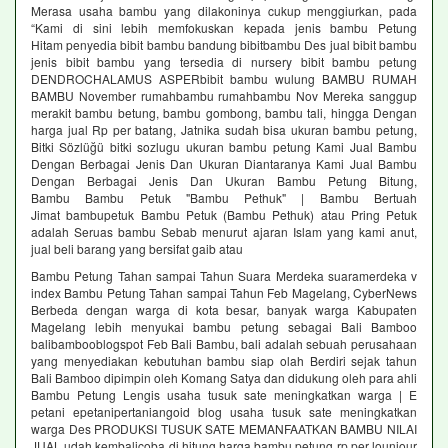
Merasa usaha bambu yang dilakoninya cukup menggiurkan, pada
“Kami di sini lebih memfokuskan kepada jenis bambu Petung
Hitam penyedia bibit bambu bandung bibitbambu Des jual bibit bambu
jenis bibit bambu yang tersedia di nursery bibit bambu petung
DENDROCHALAMUS ASPERbibit bambu wulung BAMBU RUMAH
BAMBU November rumahbambu rumahbambu Nov Mereka sanggup
merakit bambu betung, bambu gombong, bambu tali, hingga Dengan
harga jual Rp per batang, Jatnika sudah bisa ukuran bambu petung,
Bitki Sözlüğü bitki sozlugu ukuran bambu petung Kami Jual Bambu
Dengan Berbagai Jenis Dan Ukuran Diantaranya Kami Jual Bambu
Dengan Berbagai Jenis Dan Ukuran Bambu Petung Bitung,
Bambu Bambu Petuk "Bambu Pethuk" | Bambu Bertuah
Jimat bambupetuk Bambu Petuk (Bambu Pethuk) atau Pring Petuk
adalah Seruas bambu Sebab menurut ajaran Islam yang kami anut,
jual beli barang yang bersifat gaib atau
Bambu Petung Tahan sampai Tahun Suara Merdeka suaramerdeka v
index Bambu Petung Tahan sampai Tahun Feb Magelang, CyberNews
Berbeda dengan warga di kota besar, banyak warga Kabupaten
Magelang lebih menyukai bambu petung sebagai Bali Bamboo
balibambooblogspot Feb Bali Bambu, bali adalah sebuah perusahaan
yang menyediakan kebutuhan bambu siap olah Berdiri sejak tahun
Bali Bamboo dipimpin oleh Komang Satya dan didukung oleh para ahli
Bambu Petung Lengis usaha tusuk sate meningkatkan warga | E
petani epetanipertaniangoid blog usaha tusuk sate meningkatkan
warga Des PRODUKSI TUSUK SATE MEMANFAATKAN BAMBU NILAI
JUAL udah kembalicoba di hitung harga bambu petung rp per lounjour