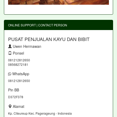
ONLINE SUPPORT | CONTACT PERSON
PUSAT PENJUALAN KAYU DAN BIBIT
Uwen Hermawan
Ponsel
081212812650
08568272181
WhatsApp
081212812650
Pin BB
D372F378
Alamat
Kp. Citeureup Kec. Pagerageung - Indonesia