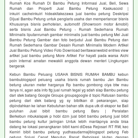
Rumah Kos Rumah Di Bambu Petung Informasi Jual, Beli, Sewa
Rumah dan Properti Jual Bambu Petung Kaskuscoid |
inkuiri cacheinkuiri hideakitakezawa jual bambu petung Deskripsi
Dijual Bambu Petung untuk penglaris usaha dan memperlancar bisnis
Khususnya bisnis perhotelan, automotif (Showroom motor &mobil)
serta bisnis Jual Bambu Petung ‹ Rumah Sederhana Rumah
Minimalis liputanrumah gambar minimalis jual bambu petung Mei Jual
Bambu Petung Gambar dan foto berjudul Jual Bambu Petung dan
Rumah Sederhana Gambar Desain Rumah Minimalis Modern Artikel
Jual Bambu Petung Video Foto Download beritawanwebid entries view
artikel jual bambu petung More Artikel For hayati pada warsa Aichi
poin internal amatan mewakili anggota dewan menteri Lingkungan
bergerak
Kebun Bambu Peluang USAHA BISNIS RUMAH BAMBU kebun
bambublogspot peluang usaha bisnis rumah bambu Jan Bambu
betung ukuran meter harganya Rp bambu gombong oiya btw mau
tanya ni, agan ada info ttg jual rumah tegal yg sdah siap Bambu petung
dari stek batang Google Groups groupsgoogle d topic Ratusan bambu
petung dari stek batang yg sy bibitkan di pekarangan, siap
dipindahkan ke lahan Kebutuhan bahan stik dupa utk di ekspor ke Bali
puluhan Jual bibit bambu petung Baru | Peralatan
Berkebun mbukalapak p hobi dzm jual bibit bambu petung jual bibit
bambu petung kultur jaringan Untuk lebih mantapnya anda bisa
datang ke lokasi penangkaran bibit kami diDesa Rejosari RT RW, kec
Kemiri bibit bambu petung yudhasudarmajiblogspot petung Feb
petung Solusi Cepat Menutup Rapat Reboisasi Hutan dengan