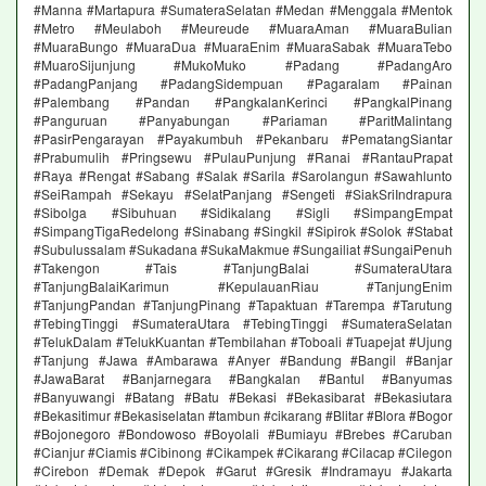
#Manna #Martapura #SumateraSelatan #Medan #Menggala #Mentok
#Metro #Meulaboh #Meureude #MuaraAman #MuaraBulian
#MuaraBungo #MuaraDua #MuaraEnim #MuaraSabak #MuaraTebo
#MuaroSijunjung #MukoMuko #Padang #PadangAro
#PadangPanjang #PadangSidempuan #Pagaralam #Painan
#Palembang #Pandan #PangkalanKerinci #PangkalPinang
#Panguruan #Panyabungan #Pariaman #ParitMalintang
#PasirPengarayan #Payakumbuh #Pekanbaru #PematangSiantar
#Prabumulih #Pringsewu #PulauPunjung #Ranai #RantauPrapat
#Raya #Rengat #Sabang #Salak #Sarila #Sarolangun #Sawahlunto
#SeiRampah #Sekayu #SelatPanjang #Sengeti #SiakSriIndrapura
#Sibolga #Sibuhuan #Sidikalang #Sigli #SimpangEmpat
#SimpangTigaRedelong #Sinabang #Singkil #Sipirok #Solok #Stabat
#Subulussalam #Sukadana #SukaMakmue #Sungailiat #SungaiPenuh
#Takengon #Tais #TanjungBalai #SumateraUtara
#TanjungBalaiKarimun #KepulauanRiau #TanjungEnim
#TanjungPandan #TanjungPinang #Tapaktuan #Tarempa #Tarutung
#TebingTinggi #SumateraUtara #TebingTinggi #SumateraSelatan
#TelukDalam #TelukKuantan #Tembilahan #Toboali #Tuapejat #Ujung
#Tanjung #Jawa #Ambarawa #Anyer #Bandung #Bangil #Banjar
#JawaBarat #Banjarnegara #Bangkalan #Bantul #Banyumas
#Banyuwangi #Batang #Batu #Bekasi #Bekasibarat #Bekasiutara
#Bekasitimur #Bekasiselatan #tambun #cikarang #Blitar #Blora #Bogor
#Bojonegoro #Bondowoso #Boyolali #Bumiayu #Brebes #Caruban
#Cianjur #Ciamis #Cibinong #Cikampek #Cikarang #Cilacap #Cilegon
#Cirebon #Demak #Depok #Garut #Gresik #Indramayu #Jakarta