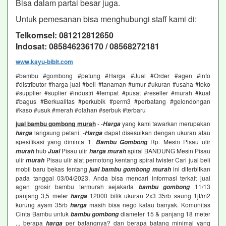
Bisa dalam partai besar juga.
Untuk pemesanan bisa menghubungi staff kami di:
Telkomsel: 081212812650
Indosat: 085846236170 / 08568272181
www,kayu-bibit.com
#bambu #gombong #petung #Harga #Jual #Order #agen #info
#distributor #harga jual #beli #tanaman #umur #ukuran #usaha #toko
#supplier #suplier #industri #tempat #pusat #reseller #murah #kuat
#bagus #Berkualitas #perkubik #perm3 #perbatang #gelondongan
#kaso #usuk #merah #olahan #serbuk #terbaru
jual bambu gombong murah
- -
yang kami tawarkan merupakan
Harga
langsung petani. -
dapat disesuikan dengan ukuran atau
harga
Harga
spesifikasi yang diminta 1.
Rp. Mesin Pisau ulir
Bambu Gombong
hub
Pisau ulir
spiral BANDUNG Mesin Pisau
murah
Jual
harga murah
ulir
Pisau ulir alat pemotong kentang spiral twister Cari jual beli
murah
mobil baru bekas tentang
ini diterbitkan
jual bambu gombong murah
pada tanggal 03/04/2023. Anda bisa mencari informasi terkait jual
agen grosir bambu termurah sejakarta
11/13
bambu gombong
panjang 3,5 meter
12000 bilik ukuran 2x3 35rb saung 1jt/m2
harga
kurung ayam 35rb
masih bisa nego kalau banyak. Komunitas
harga
Cinta Bambu untuk
diameter 15 & panjang 18 meter
bambu gombong
... berapa
per batangnya? dan berapa batang minimal yang
harga