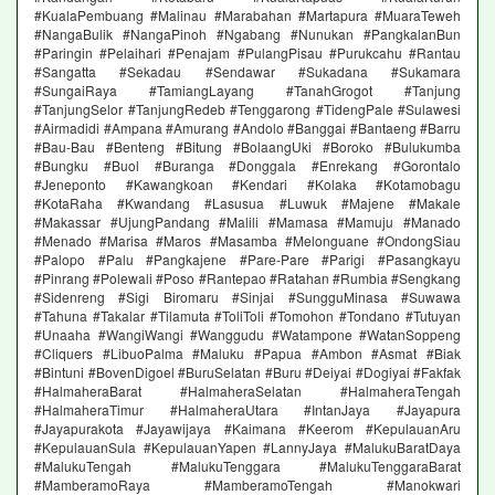
#KualaPembuang #Malinau #Marabahan #Martapura #MuaraTeweh
#NangaBulik #NangaPinoh #Ngabang #Nunukan #PangkalanBun
#Paringin #Pelaihari #Penajam #PulangPisau #Purukcahu #Rantau
#Sangatta #Sekadau #Sendawar #Sukadana #Sukamara
#SungaiRaya #TamiangLayang #TanahGrogot #Tanjung
#TanjungSelor #TanjungRedeb #Tenggarong #TidengPale #Sulawesi
#Airmadidi #Ampana #Amurang #Andolo #Banggai #Bantaeng #Barru
#Bau-Bau #Benteng #Bitung #BolaangUki #Boroko #Bulukumba
#Bungku #Buol #Buranga #Donggala #Enrekang #Gorontalo
#Jeneponto #Kawangkoan #Kendari #Kolaka #Kotamobagu
#KotaRaha #Kwandang #Lasusua #Luwuk #Majene #Makale
#Makassar #UjungPandang #Malili #Mamasa #Mamuju #Manado
#Menado #Marisa #Maros #Masamba #Melonguane #OndongSiau
#Palopo #Palu #Pangkajene #Pare-Pare #Parigi #Pasangkayu
#Pinrang #Polewali #Poso #Rantepao #Ratahan #Rumbia #Sengkang
#Sidenreng #Sigi Biromaru #Sinjai #SungguMinasa #Suwawa
#Tahuna #Takalar #Tilamuta #ToliToli #Tomohon #Tondano #Tutuyan
#Unaaha #WangiWangi #Wanggudu #Watampone #WatanSoppeng
#Cliquers #LibuoPalma #Maluku #Papua #Ambon #Asmat #Biak
#Bintuni #BovenDigoel #BuruSelatan #Buru #Deiyai #Dogiyai #Fakfak
#HalmaheraBarat #HalmaheraSelatan #HalmaheraTengah
#HalmaheraTimur #HalmaheraUtara #IntanJaya #Jayapura
#Jayapurakota #Jayawijaya #Kaimana #Keerom #KepulauanAru
#KepulauanSula #KepulauanYapen #LannyJaya #MalukuBaratDaya
#MalukuTengah #MalukuTenggara #MalukuTenggaraBarat
#MamberamoRaya #MamberamoTengah #Manokwari