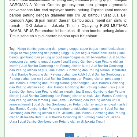
AGROMANIA Yahoo Groups groupsyahoo neo groups agromania
conversations Mar cari suplayer bambu petung Expand kami mencari
bambu petung dengan diameter min cm Up bambu Pusat Jual Beli
Komoditi Agro di jual rumah daerah bambu apus, menit dari pintu tol
rumah › DKI Jakarta › Jakarta Timur › Cipayung PURI MUTIARA
BAMBU APUS Perumahan ini berlokasi di jalan bambu petung Jakarta
Timur, sebelah sltp di daerah bambu apus Kelebihan
Tag :
Harga bambu gombong dan petung unggul super bagus murah berkualitas
|
Harga bambu gombong dan petung unggul super bagus murah berkualitas
|
Jual
bambu gombong dan petung unggul super bagus murah berkualitas
|
Jual bambu
gombong dan petung unggul super
|
Jual Bambu Gombong dan Petung olahan
murah
|
Jual Bambu Gombong dan Petung olahan kuat
|
Jual Bambu Gombong
dan Petung olahan bagus
|
Jual Bambu Gombong dan Petung olahan Berkualitas
|
Jual Bambu Gombong dan Petung olahan per kubik
|
Jual Bambu Gombong dan
Petung olahan per m3
|
Jual Bambu Gombong dan Petung olahan perbatang
|
Jual Bambu Gombong dan Petung olahan gelondongan
|
Jual Bambu Gombong
dan Petung olahan kaso
|
Jual Bambu Gombong dan Petung olahan usuk
|
Jual
Bambu Gombong dan Petung olahan merah
|
Jual Bambu Gombong dan Petung
olahan
|
Jual Bambu Gombong dan Petung olahan serbuk
|
Jual Bambu Gombong
dan Petung olahan terbaru
|
Jual Bambu Gombong dan Petung olahan untuk
renovasi rumah
|
Jual Bambu Gombong dan Petung olahan untuk renovasi masjis
|
Jual Bambu Gombong dan Petung olahan untuk bahan bangunan
|
Jual Bambu
Gombong dan Petung olahan di DKI Jakarta
|
Jual Bambu Gombong dan Petung
olahan di Jakarta Barat
|
Jual Bambu Gombong dan Petung olahan di Jakarta
Utara
|
Jual Bambu Gombong dan Petung olahan di Jakarta Timur
|
(current)