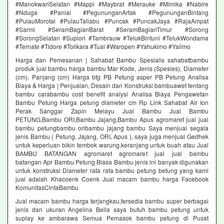
#ManokwariSelatan #Mappi #Maybrat #Merauke #Mimika #Nabire
#Nduga #Paniai #PegununganArfak #PegununganBintang
#PulauMorotai #PulauTaliabu #Puncak #PuncakJaya #RajaAmpat
#Sarmi #SeramBagianBarat #SeramBagianTimur #Sorong
#SorongSelatan #Supiori #Tambrauw #TelukBintuni #TelukWondama
#Ternate #Tidore #Tolikara #Tual #Waropen #Yahukimo #Yalimo
Harga dan Pemesanan | Sahabat Bambu Spesialis sahabatbambu
produk jual bambu harga bambu Mar Kode, Jenis (Spesies), Diameter
(cm), Panjang (cm) Harga btg PB Petung asper PB Petung Analisa
Biaya & Harga | Penjualan, Desain dan Konstruksi bambuawet tentang
bambu carabambu cost benefit analysi Analisa Biaya Pengawetan
Bambu Petung Harga petung diameter cm Rp Link Sahabat Air Ion
Perak Sanggar Zapin Melayu Jual Bambu Jual Bambu
PETUNG,Bambu ORI,Bambu Jajang,Bambu Apus agromaret jual jual
bambu petungbambu oribambu jajang bambu Saya menjual segala
jenis Bambu ( Petung, Jajang, ORI, Apus ), saya juga menjual Gedhek
untuk keperluan bikin tembok warung,keranjang untuk buah atau Jual
BAMBU BATANGAN agromaret agromaret jual jual bambu
batangan Apr Bambu Petung Biasa Bambu jenis ini banyak digunakan
untuk konstruksi Diameter rata rata bambu petung betung yang kami
jual adalah Khacoenk Coenk Jual macam bambu harga Facebook
KomunitasCintaBambu
Jual macam bambu harga terjangkau,tersedia bambu super berbagai
jenis dan ukuran Angelina Bella saya butuh bambu petung untuk
suplay ke ambarawa Semua Pemasok bambu petung di Pusat