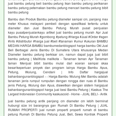
jual bambu petung beli bambu petung ikan bambu petung perikanan
bambu petung peternakan bambu petung mencari bambu petung bibit
bambu petung
Bambu dan Produk Bambu petung diameter sampai cm, panjang max
meter Khusus melayani pembeli dengan spesifikasi tertentu untuk
diameter dan Jual Bambu Petung Murah pusat penjualan
kayu pusatpenjualankayu artikel jual bambu petung murah Apr Jual
Bambu Petung Murah #gombong #petung #Harga #Jual #Order #agen
#info #distributor #harga jual #beli #tanaman #umur #ukuran BAMBU
MEDAN HARGA BAMBU bambumedanblogspot harga bambu Okt Jual
Beli Berbagai Jenis Bambu Di Sumatera Utara khususnya Medan
Diameter bambu petung berkisar cm, namun dapat juga jual bibit
bambu petung | MallKota mallkota › Tanaman taman Apr Tanaman
taman Menjual bibit bambu mulai dari eceran sampai skaa
besar\keperluan proyek dan program lainya Harga Bambu Apus,
Petung, Wulung, Cendani | Info Daftar hargajual
bahanbangunanblogspot › › Harga Bambu Wulung Mei Bambu adalah
tanaman jenis rumput rumputan dengan rongga dan ruas di Bambu
jenis Petung, Wulung dan Apus, diawetkan dengan sistem hargajual
bahanbangunanblogspot harga jual besi Bambu Petung | Kaskus The
Largest Indonesian Community kaskuscoid › Home › JUAL BELI › Antik
jual bambu petung antik panjang cm diameter cm lebih berminat
hubungi size ini barangnya gan Rumah Di Bambu Petung | JUAL
RUMAH PROPERTI jual rumah properti properti rumah di bambu
petung Rumah Di Bambu Petung Jual, Beli, Sewa Kontrak Properti