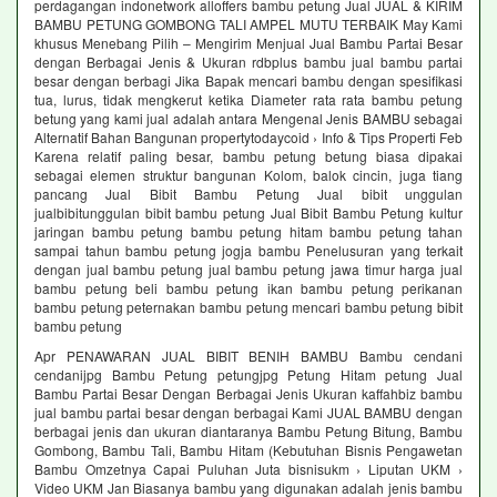
perdagangan indonetwork alloffers bambu petung Jual JUAL & KIRIM
BAMBU PETUNG GOMBONG TALI AMPEL MUTU TERBAIK May Kami
khusus Menebang Pilih – Mengirim Menjual Jual Bambu Partai Besar
dengan Berbagai Jenis & Ukuran rdbplus bambu jual bambu partai
besar dengan berbagi Jika Bapak mencari bambu dengan spesifikasi
tua, lurus, tidak mengkerut ketika Diameter rata rata bambu petung
betung yang kami jual adalah antara Mengenal Jenis BAMBU sebagai
Alternatif Bahan Bangunan propertytodaycoid › Info & Tips Properti Feb
Karena relatif paling besar, bambu petung betung biasa dipakai
sebagai elemen struktur bangunan Kolom, balok cincin, juga tiang
pancang Jual Bibit Bambu Petung Jual bibit unggulan
jualbibitunggulan bibit bambu petung Jual Bibit Bambu Petung kultur
jaringan bambu petung bambu petung hitam bambu petung tahan
sampai tahun bambu petung jogja bambu Penelusuran yang terkait
dengan jual bambu petung jual bambu petung jawa timur harga jual
bambu petung beli bambu petung ikan bambu petung perikanan
bambu petung peternakan bambu petung mencari bambu petung bibit
bambu petung
Apr PENAWARAN JUAL BIBIT BENIH BAMBU Bambu cendani
cendanijpg Bambu Petung petungjpg Petung Hitam petung Jual
Bambu Partai Besar Dengan Berbagai Jenis Ukuran kaffahbiz bambu
jual bambu partai besar dengan berbagai Kami JUAL BAMBU dengan
berbagai jenis dan ukuran diantaranya Bambu Petung Bitung, Bambu
Gombong, Bambu Tali, Bambu Hitam (Kebutuhan Bisnis Pengawetan
Bambu Omzetnya Capai Puluhan Juta bisnisukm › Liputan UKM ›
Video UKM Jan Biasanya bambu yang digunakan adalah jenis bambu