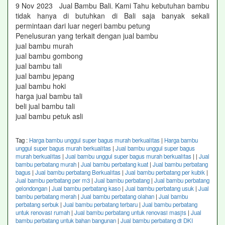
9 Nov 2023 Jual Bambu Bali. Kami Tahu kebutuhan bambu
tidak hanya di butuhkan di Bali saja banyak sekali
permintaan dari luar negeri bambu petung
Penelusuran yang terkait dengan jual bambu
jual bambu murah
jual bambu gombong
jual bambu tali
jual bambu jepang
jual bambu hoki
harga jual bambu tali
beli jual bambu tali
jual bambu petuk asli
Tag :
Harga bambu unggul super bagus murah berkualitas
|
Harga bambu
unggul super bagus murah berkualitas
|
Jual bambu unggul super bagus
murah berkualitas
|
Jual bambu unggul super bagus murah berkualitas
|
|
Jual
bambu perbatang murah
|
Jual bambu perbatang kuat
|
Jual bambu perbatang
bagus
|
Jual bambu perbatang Berkualitas
|
Jual bambu perbatang per kubik
|
Jual bambu perbatang per m3
|
Jual bambu perbatang
|
Jual bambu perbatang
gelondongan
|
Jual bambu perbatang kaso
|
Jual bambu perbatang usuk
|
Jual
bambu perbatang merah
|
Jual bambu perbatang olahan
|
Jual bambu
perbatang serbuk
|
Jual bambu perbatang terbaru
|
Jual bambu perbatang
untuk renovasi rumah
|
Jual bambu perbatang untuk renovasi masjis
|
Jual
bambu perbatang untuk bahan bangunan
|
Jual bambu perbatang di DKI