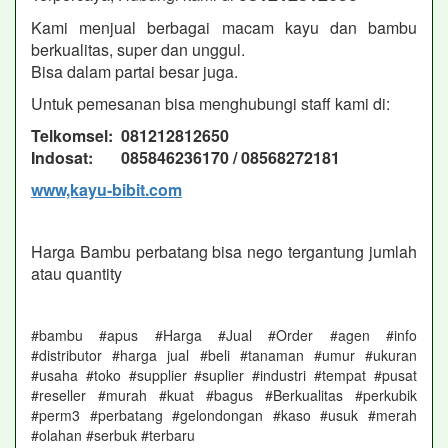
Kami menjual berbagai macam kayu dan bambu
berkualitas, super dan unggul.
Bisa dalam partai besar juga.
Untuk pemesanan bisa menghubungi staff kami di:
Telkomsel: 081212812650
Indosat: 085846236170 / 08568272181
www,kayu-bibit.com
Harga Bambu perbatang bisa nego tergantung jumlah
atau quantity
#bambu #apus #Harga #Jual #Order #agen #info
#distributor #harga jual #beli #tanaman #umur #ukuran
#usaha #toko #supplier #suplier #industri #tempat #pusat
#reseller #murah #kuat #bagus #Berkualitas #perkubik
#perm3 #perbatang #gelondongan #kaso #usuk #merah
#olahan #serbuk #terbaru