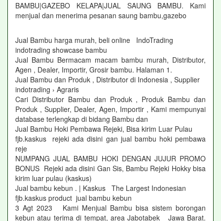
BAMBU|GAZEBO KELAPA|JUAL SAUNG BAMBU. Kami
menjual dan menerima pesanan saung bambu,gazebo
Jual Bambu harga murah, beli online IndoTrading
indotrading showcase bambu
Jual Bambu Bermacam macam bambu murah, Distributor,
Agen , Dealer, Importir, Grosir bambu. Halaman 1.
Jual Bambu dan Produk , Distributor di Indonesia , Supplier
indotrading › Agraris
Cari Distributor Bambu dan Produk , Produk Bambu dan
Produk , Supplier, Dealer, Agen, Importir , Kami mempunyai
database terlengkap di bidang Bambu dan
Jual Bambu Hoki Pembawa Rejeki, Bisa kirim Luar Pulau
fjb.kaskus rejeki ada disini gan jual bambu hoki pembawa
reje
NUMPANG JUAL BAMBU HOKI DENGAN JUJUR PROMO
BONUS Rejeki ada disini Gan Sis, Bambu Rejeki Hokky bisa
kirim luar pulau (kaskus)
Jual bambu kebun . | Kaskus The Largest Indonesian
fjb.kaskus product jual bambu kebun
3 Agt 2023 Kami Menjual Bambu bisa sistem borongan
kebun atau terima di tempat, area Jabotabek Jawa Barat.