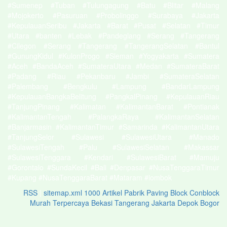
#Sumenep #Tuban #Tulungagung #Batu #Blitar #Malang
#Mojokerto #Pasuruan #Probolinggo #Surabaya #Jakarta
#KepulauanSeribu #Jakarta #Barat #Pusat #Selatan #Timur
#Utara #banten #Lebak #Pandeglang #Serang #Tangerang
#Cilegon #Serang #Tangerang #TangerangSelatan #Bantul
#GunungKidul #KulonProgo #Sleman #Yogyakarta #Sumatera
#Aceh #BandaAceh #SumateraUtara #Medan #SumateraBarat
#Padang #Riau #Pekanbaru #Jambi #SumateraSelatan
#Palembang #Bengkulu #Lampung #BandarLampung
#KepulauanBangkaBelitung #PangkalPinang #KepulauanRiau
#TanjungPinang #Kalimatan #KalimantanBarat #Pontianak
#KalimantanTengah #PalangkaRaya #KalimantanSelatan
#Banjarmasin #KalimantanTimur #Samarinda #KalimantanUtara
#TanjungSelor #Sulawesi #SulawesiUtara #Manado
#SulawesiTengah #Palu #SulawesiSelatan #Makassar
#SulawesiTenggara #Kendari #SulawesiBarat #Mamuju
#Gorontalo #SundaKecil #Bali #Denpasar #NusaTenggaraTimur
#Kupang #NusaTenggaraBarat #Mataram #lombok
RSS
|
sitemap.xml
1000 Artikel
Pabrik Paving Block Conblock
Murah Terpercaya Bekasi Tangerang Jakarta Depok Bogor