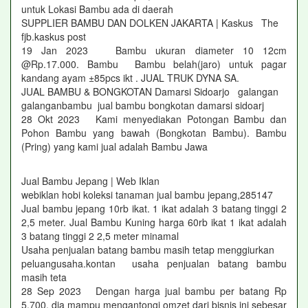
untuk Lokasi Bambu ada di daerah
SUPPLIER BAMBU DAN DOLKEN JAKARTA | Kaskus The
fjb.kaskus post
19 Jan 2023 Bambu ukuran diameter 10 12cm
@Rp.17.000. Bambu Bambu belah(jaro) untuk pagar
kandang ayam ±85pcs ikt . JUAL TRUK DYNA SA.
JUAL BAMBU & BONGKOTAN Damarsi Sidoarjo galangan
galanganbambu jual bambu bongkotan damarsi sidoarj
28 Okt 2023 Kami menyediakan Potongan Bambu dan
Pohon Bambu yang bawah (Bongkotan Bambu). Bambu
(Pring) yang kami jual adalah Bambu Jawa
Jual Bambu Jepang | Web Iklan
webiklan hobi koleksi tanaman jual bambu jepang,285147
Jual bambu jepang 10rb ikat. 1 ikat adalah 3 batang tinggi 2
2,5 meter. Jual Bambu Kuning harga 60rb ikat 1 ikat adalah
3 batang tinggi 2 2,5 meter minamal
Usaha penjualan batang bambu masih tetap menggiurkan
peluangusaha.kontan usaha penjualan batang bambu
masih teta
28 Sep 2023 Dengan harga jual bambu per batang Rp
5.700, dia mampu mengantongi omzet dari bisnis ini sebesar