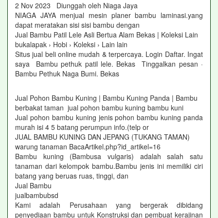
2 Nov 2023 Diunggah oleh Niaga Jaya
NIAGA JAYA menjual mesin planer bambu laminasi.yang
dapat meratakan sisi sisi bambu dengan
Jual Bambu Patil Lele Asli Bertua Alam Bekas | Koleksi Lain
bukalapak › Hobi › Koleksi › Lain lain
Situs jual beli online mudah & terpercaya. Login Daftar. Ingat
saya Bambu pethuk patil lele. Bekas Tinggalkan pesan ·
Bambu Pethuk Naga Bumi. Bekas
Jual Pohon Bambu Kuning | Bambu Kuning Panda | Bambu
berbakat taman jual pohon bambu kuning bambu kuni
Jual pohon bambu kuning jenis pohon bambu kuning panda
murah isi 4 5 batang perumpun info.(telp or
JUAL BAMBU KUNING DAN JEPANG (TUKANG TAMAN)
warung tanaman BacaArtikel.php?id_artikel=16
Bambu kuning (Bambusa vulgaris) adalah salah satu
tanaman dari kelompok bambu.Bambu jenis ini memiliki ciri
batang yang beruas ruas, tinggi, dan
Jual Bambu
jualbambubsd
Kami adalah Perusahaan yang bergerak dibidang
penyediaan bambu untuk Konstruksi dan pembuat kerajinan