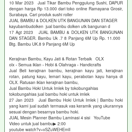
10 Mar 2023 Jual Tikar Bambu Penggulung Sushi, DAPUR
dengan harga Rp 13.000 dari toko online Ramayana Grosir,
Surabaya. Cari produk sushi roller
JUAL BAMBU & DOLKEN UTK BANGUNAN DAN STAGER
kayubambudolken jual bambu dolken utk bangunan d
17 Agt 2023 JUAL BAMBU & DOLKEN UTK BANGUNAN
DAN STAGER. Bambu Uk .7 8 Panjang 6M Up Rp. 11.000
Btg. Bambu UK.8 9 Panjang 6M Up
Kerajinan Bambu, Kayu Jati & Rotan Terbaik OLX
olx › Semua iklan › Hobi & Olahraga › Handicrafts
Jual Beli kerajinan bambu, kerajinan kayu jati, kerajinan
rotan, patung kayu, lemari kayu, perabotan kayu hanya di
OLX. Ratusan iklan kerajinan bambu,
Jual Bambu Hoki Untuk Imlek by tokobungahias
tokobungahias jual bambu hoki untuk imlek
27 Jan 2023 Jual Bambu Hoki Untuk Imlek | Bambu hoki
yang kami jual sudah termasuk vas keramik yang ukurannya
sesuai dengan besarnya bambu hoki.
JUAL Mesin Planner Bambu Laminasi 4 sisi YouTube
Video untuk jual bambu▶ 2:00
youtube watch?v=vSZuWEHEmlI