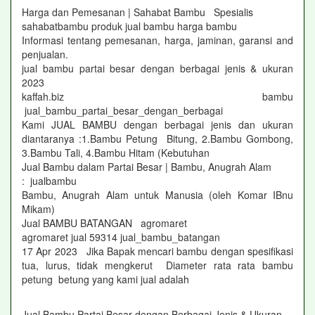
Harga dan Pemesanan | Sahabat Bambu Spesialis
sahabatbambu produk jual bambu harga bambu
Informasi tentang pemesanan, harga, jaminan, garansi and
penjualan.
jual bambu partai besar dengan berbagai jenis & ukuran
2023
kaffah.biz bambu
jual_bambu_partai_besar_dengan_berbagai
Kami JUAL BAMBU dengan berbagai jenis dan ukuran
diantaranya :1.Bambu Petung Bitung, 2.Bambu Gombong,
3.Bambu Tali, 4.Bambu Hitam (Kebutuhan
Jual Bambu dalam Partai Besar | Bambu, Anugrah Alam
: jualbambu
Bambu, Anugrah Alam untuk Manusia (oleh Komar IBnu
Mikam)
Jual BAMBU BATANGAN agromaret
agromaret jual 59314 jual_bambu_batangan
17 Apr 2023 Jika Bapak mencari bambu dengan spesifikasi
tua, lurus, tidak mengkerut Diameter rata rata bambu
petung betung yang kami jual adalah
Jual Bambu Partai Besar dengan Berbagai Jenis & Ukuran