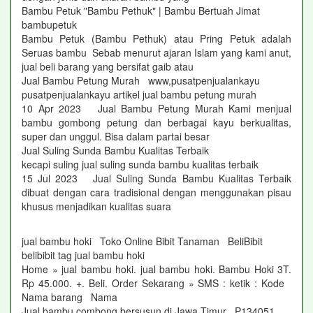
Bambu Petuk "Bambu Pethuk" | Bambu Bertuah Jimat
bambupetuk
Bambu Petuk (Bambu Pethuk) atau Pring Petuk adalah
Seruas bambu Sebab menurut ajaran Islam yang kami anut,
jual beli barang yang bersifat gaib atau
Jual Bambu Petung Murah www,pusatpenjualankayu
pusatpenjualankayu artikel jual bambu petung murah
10 Apr 2023 Jual Bambu Petung Murah Kami menjual
bambu gombong petung dan berbagai kayu berkualitas,
super dan unggul. Bisa dalam partai besar
Jual Suling Sunda Bambu Kualitas Terbaik
kecapi suling jual suling sunda bambu kualitas terbaik
15 Jul 2023 Jual Suling Sunda Bambu Kualitas Terbaik
dibuat dengan cara tradisional dengan menggunakan pisau
khusus menjadikan kualitas suara
jual bambu hoki Toko Online Bibit Tanaman BeliBibit
belibibit tag jual bambu hoki
Home » jual bambu hoki. jual bambu hoki. Bambu Hoki 3T.
Rp 45.000. +. Beli. Order Sekarang » SMS : ketik : Kode
Nama barang Nama
Jual bambu combong bersusun di Jawa Timur , P134051