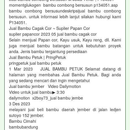
momentglukogen bambu combong bersusun p134051.asp
bambu combong bersusundeskripsijual bambu combong
bersusun. untuk informasi lebih lanjut silakan hubungi kami
P134051.
Jual Bambu Cagak Cor ~ Suplier Papan Cor
suplier papancor 2023 05 jual bambu cagak cor
Selain menjual Papan cor, Kayu usuk, Kayu reng, dll. Kami
juga menjual bambu batangan untuk kebutuhan proyek
anda. Jenis bambu tergantung persediaan
Jual Bambu Petuk | PringPetuk
pringpetuk jual bambu petuk
1 Mar 2023 JUAL BAMBU PETUK Selamat datang di
halaman yang membahas Jual Bambu Petuk. Bagi anda
yang sedang mencari dan ingin mengetahui
Jual bambu jember Video Dailymotion
Video untuk jual bambu▶ 3:30
dailymotion x2boy73_jual bambu jembe
3 Des 2023
melayani jual beli bambu daerah jember di jalan ledjen
sutoyo 152 jember.
Bambu Cimahi
bambubandung