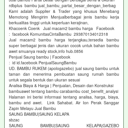
rdbplus bambu jual_bambu_partai_besar_dengan_berbag
Kami adalah Supplier & Trader yang khusus Menebang
Memotong Mengirim Menjualberbagai jenis bambu kerja
berkualitas tinggi untuk keperluan kerajinan,
Khacoenk Coenk Jual macam2 bambu harga Facebook
: facebook KomunitasCintaBambu 293870134012318
Jual macam2 bambu harga terjangkau,tersedia bambu
super berbagai jenis dan ukuran cocok untuk bahan bambu
awet smuanya ready stock,info hub.0856
Penjual Saung bambu | Facebook
: id id.facebook PenjualSaungBambu
UD. BAMBU RUKEM (apologazebo) jual saung bambu untuk
taman dan menerima pembuatan saung rumah bambu
untuk segala bentuk dan ukuran sesuai
Analisa Biaya & Harga | Penjualan, Desain dan Konstruksi
bambuawet tentang bambu carabambu cost_benefit_analysi
Halaman ini berisi informasi tentang analisa, harga, biaya,
bambu and awet. Link Sahabat. Air Ion Perak Sanggar
Zapin Melayu Jual Bambu
SAUNG BAMBU|SAUNG KELAPA
sbzac
SAUNG BAMBU|SAUNG KELAPA|GAZEBO