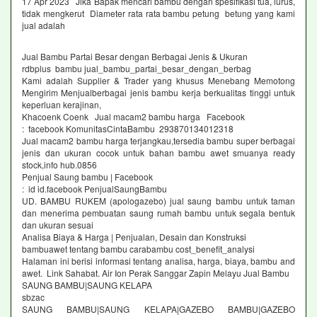
17 Apr 2023 Jika Bapak mencari bambu dengan spesifikasi tua, lurus,
tidak mengkerut Diameter rata rata bambu petung betung yang kami
jual adalah
Jual Bambu Partai Besar dengan Berbagai Jenis & Ukuran
rdbplus bambu jual_bambu_partai_besar_dengan_berbag
Kami adalah Supplier & Trader yang khusus Menebang Memotong
Mengirim Menjualberbagai jenis bambu kerja berkualitas tinggi untuk
keperluan kerajinan,
Khacoenk Coenk Jual macam2 bambu harga Facebook
: facebook KomunitasCintaBambu 293870134012318
Jual macam2 bambu harga terjangkau,tersedia bambu super berbagai
jenis dan ukuran cocok untuk bahan bambu awet smuanya ready
stock,info hub.0856
Penjual Saung bambu | Facebook
: id id.facebook PenjualSaungBambu
UD. BAMBU RUKEM (apologazebo) jual saung bambu untuk taman
dan menerima pembuatan saung rumah bambu untuk segala bentuk
dan ukuran sesuai
Analisa Biaya & Harga | Penjualan, Desain dan Konstruksi
bambuawet tentang bambu carabambu cost_benefit_analysi
Halaman ini berisi informasi tentang analisa, harga, biaya, bambu and
awet. Link Sahabat. Air Ion Perak Sanggar Zapin Melayu Jual Bambu
SAUNG BAMBU|SAUNG KELAPA
sbzac
SAUNG BAMBU|SAUNG KELAPA|GAZEBO BAMBU|GAZEBO