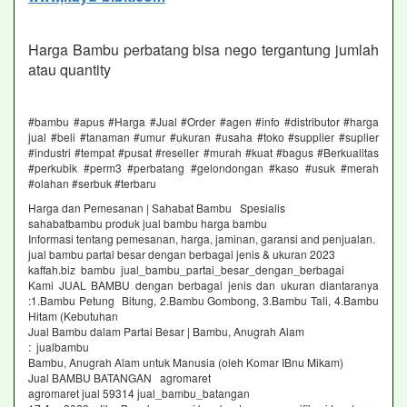
Harga Bambu perbatang bisa nego tergantung jumlah
atau quantity
#bambu #apus #Harga #Jual #Order #agen #info #distributor #harga
jual #beli #tanaman #umur #ukuran #usaha #toko #supplier #suplier
#industri #tempat #pusat #reseller #murah #kuat #bagus #Berkualitas
#perkubik #perm3 #perbatang #gelondongan #kaso #usuk #merah
#olahan #serbuk #terbaru
Harga dan Pemesanan | Sahabat Bambu Spesialis
sahabatbambu produk jual bambu harga bambu
Informasi tentang pemesanan, harga, jaminan, garansi and penjualan.
jual bambu partai besar dengan berbagai jenis & ukuran 2023
kaffah.biz bambu jual_bambu_partai_besar_dengan_berbagai
Kami JUAL BAMBU dengan berbagai jenis dan ukuran diantaranya
:1.Bambu Petung Bitung, 2.Bambu Gombong, 3.Bambu Tali, 4.Bambu
Hitam (Kebutuhan
Jual Bambu dalam Partai Besar | Bambu, Anugrah Alam
: jualbambu
Bambu, Anugrah Alam untuk Manusia (oleh Komar IBnu Mikam)
Jual BAMBU BATANGAN agromaret
agromaret jual 59314 jual_bambu_batangan