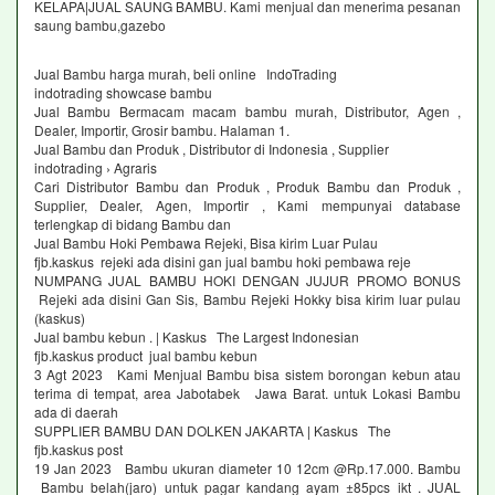
KELAPA|JUAL SAUNG BAMBU. Kami menjual dan menerima pesanan
saung bambu,gazebo
Jual Bambu harga murah, beli online IndoTrading
indotrading showcase bambu
Jual Bambu Bermacam macam bambu murah, Distributor, Agen ,
Dealer, Importir, Grosir bambu. Halaman 1.
Jual Bambu dan Produk , Distributor di Indonesia , Supplier
indotrading › Agraris
Cari Distributor Bambu dan Produk , Produk Bambu dan Produk ,
Supplier, Dealer, Agen, Importir , Kami mempunyai database
terlengkap di bidang Bambu dan
Jual Bambu Hoki Pembawa Rejeki, Bisa kirim Luar Pulau
fjb.kaskus rejeki ada disini gan jual bambu hoki pembawa reje
NUMPANG JUAL BAMBU HOKI DENGAN JUJUR PROMO BONUS
Rejeki ada disini Gan Sis, Bambu Rejeki Hokky bisa kirim luar pulau
(kaskus)
Jual bambu kebun . | Kaskus The Largest Indonesian
fjb.kaskus product jual bambu kebun
3 Agt 2023 Kami Menjual Bambu bisa sistem borongan kebun atau
terima di tempat, area Jabotabek Jawa Barat. untuk Lokasi Bambu
ada di daerah
SUPPLIER BAMBU DAN DOLKEN JAKARTA | Kaskus The
fjb.kaskus post
19 Jan 2023 Bambu ukuran diameter 10 12cm @Rp.17.000. Bambu
Bambu belah(jaro) untuk pagar kandang ayam ±85pcs ikt . JUAL