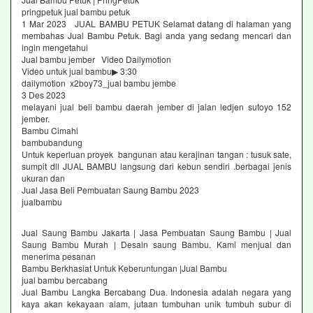
pringpetuk jual bambu petuk
1 Mar 2023 JUAL BAMBU PETUK Selamat datang di halaman yang
membahas Jual Bambu Petuk. Bagi anda yang sedang mencari dan
ingin mengetahui
Jual bambu jember Video Dailymotion
Video untuk jual bambu▶ 3:30
dailymotion x2boy73_jual bambu jembe
3 Des 2023
melayani jual beli bambu daerah jember di jalan ledjen sutoyo 152
jember.
Bambu Cimahi
bambubandung
Untuk keperluan proyek bangunan atau kerajinan tangan : tusuk sate,
sumpit dll JUAL BAMBU langsung dari kebun sendiri .berbagai jenis
ukuran dan
Jual Jasa Beli Pembuatan Saung Bambu 2023
jualbambu
Jual Saung Bambu Jakarta | Jasa Pembuatan Saung Bambu | Jual
Saung Bambu Murah | Desain saung Bambu. Kami menjual dan
menerima pesanan
Bambu Berkhasiat Untuk Keberuntungan |Jual Bambu
jual bambu bercabang
Jual Bambu Langka Bercabang Dua. Indonesia adalah negara yang
kaya akan kekayaan alam, jutaan tumbuhan unik tumbuh subur di