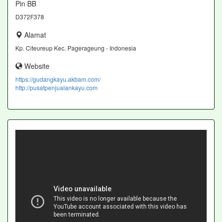
Pin BB
D372F378
Alamat
Kp. Citeureup Kec. Pagerageung - Indonesia
Website
https://gudangkayu.akbam.com/
http://pusatpenjualankayu.com