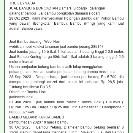
TRUK DYNA SA.
JUAL BAMBU & BONGKOTAN Damarsi Sidoarjo galangan
galanganbambu jual bambu bongkotan damarsi sidoarj
28 Okt 2023 Kami menyediakan Potongan Bambu dan Pohon Bambu
yang bawah (Bongkotan Bambu). Bambu (Pring) yang kami jual
adalah Bambu Jawa
Jual Bambu Jepang | Web Iklan
webiklan hobi koleksi tanaman jual bambu jepang,285147
Jual bambu jepang 10rb ikat. 1 ikat adalah 3 batang tinggi 2 2,5 meter.
Jual Bambu Kuning harga 60rb ikat 1 ikat adalah 3 batang tinggi 2 2,5
meter minamal
Usaha penjualan batang bambu masih tetap menggiurkan
peluangusaha.kontan usaha penjualan batang bambu masih teta
28 Sep 2023 Dengan harga jual bambu per batang Rp 5.700, dia
mampu mengantongi omzet dari bisnis ini sebesar Rp 28,5 juta.
"Untung bersihnya Rp 3,5
Distributor Bambu Hoki
jualbambuhoki
21 Jan 2023 jual bambu hoki. Nama : Bambu Hoki ( CROWN ).
Ukuran : 25 Cm. Harga : Rp.25.000. Info Pemesanan : Handphone :
085863371449
BAMBU MEDAN: HARGA BAMBU
bambumedan 2023 10 harga bambu
30 Okt 2023 Bambu Petung. Diameter bambu petung berkisar 8
13cm, namun dapat juga mencapai 30cm. Melayani Jual Beli Bambu