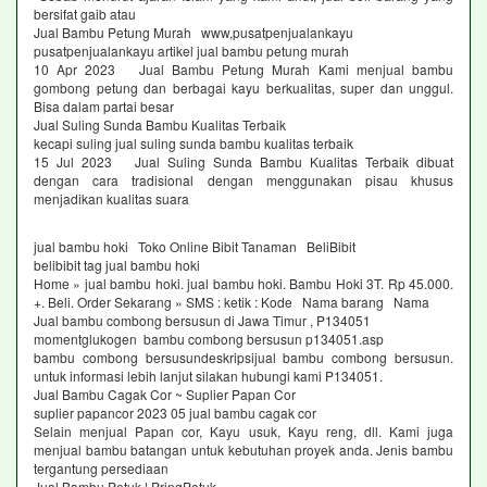
bersifat gaib atau
Jual Bambu Petung Murah www,pusatpenjualankayu
pusatpenjualankayu artikel jual bambu petung murah
10 Apr 2023 Jual Bambu Petung Murah Kami menjual bambu
gombong petung dan berbagai kayu berkualitas, super dan unggul.
Bisa dalam partai besar
Jual Suling Sunda Bambu Kualitas Terbaik
kecapi suling jual suling sunda bambu kualitas terbaik
15 Jul 2023 Jual Suling Sunda Bambu Kualitas Terbaik dibuat
dengan cara tradisional dengan menggunakan pisau khusus
menjadikan kualitas suara
jual bambu hoki Toko Online Bibit Tanaman BeliBibit
belibibit tag jual bambu hoki
Home » jual bambu hoki. jual bambu hoki. Bambu Hoki 3T. Rp 45.000.
+. Beli. Order Sekarang » SMS : ketik : Kode Nama barang Nama
Jual bambu combong bersusun di Jawa Timur , P134051
momentglukogen bambu combong bersusun p134051.asp
bambu combong bersusundeskripsijual bambu combong bersusun.
untuk informasi lebih lanjut silakan hubungi kami P134051.
Jual Bambu Cagak Cor ~ Suplier Papan Cor
suplier papancor 2023 05 jual bambu cagak cor
Selain menjual Papan cor, Kayu usuk, Kayu reng, dll. Kami juga
menjual bambu batangan untuk kebutuhan proyek anda. Jenis bambu
tergantung persediaan
Jual Bambu Petuk | PringPetuk