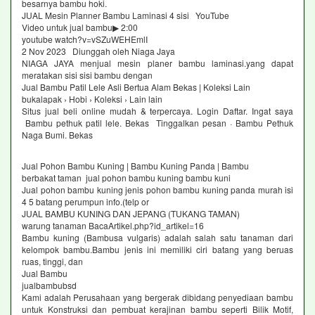
besarnya bambu hoki.
JUAL Mesin Planner Bambu Laminasi 4 sisi YouTube
Video untuk jual bambu▶ 2:00
youtube watch?v=vSZuWEHEmlI
2 Nov 2023 Diunggah oleh Niaga Jaya
NIAGA JAYA menjual mesin planer bambu laminasi.yang dapat
meratakan sisi sisi bambu dengan
Jual Bambu Patil Lele Asli Bertua Alam Bekas | Koleksi Lain
bukalapak › Hobi › Koleksi › Lain lain
Situs jual beli online mudah & terpercaya. Login Daftar. Ingat saya
Bambu pethuk patil lele. Bekas Tinggalkan pesan · Bambu Pethuk
Naga Bumi. Bekas
Jual Pohon Bambu Kuning | Bambu Kuning Panda | Bambu
berbakat taman jual pohon bambu kuning bambu kuni
Jual pohon bambu kuning jenis pohon bambu kuning panda murah isi
4 5 batang perumpun info.(telp or
JUAL BAMBU KUNING DAN JEPANG (TUKANG TAMAN)
warung tanaman BacaArtikel.php?id_artikel=16
Bambu kuning (Bambusa vulgaris) adalah salah satu tanaman dari
kelompok bambu.Bambu jenis ini memiliki ciri batang yang beruas
ruas, tinggi, dan
Jual Bambu
jualbambubsd
Kami adalah Perusahaan yang bergerak dibidang penyediaan bambu
untuk Konstruksi dan pembuat kerajinan bambu seperti Bilik Motif,