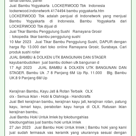
lantai bambu, panel
Jual: Bambu Yogyakarta LOCKERWOOD Tbk Indonesia
lockerwood.indonetwork 4174494 bambu yogyakarta.htm
LOCKERWOOD Tbk adalah penjual di Indonetwork yang menjual
Bambu Yogyakarta di Indonesia. Bambu Yogyakarta dari
LOCKERWOOD Tbk dijual di
Jual Tikar Bambu Penggulung Sushi Ramayana Grosir
: tokopedia tikar bambu penggulung sushi
10 Mar 2023 Jual Tikar Bambu Penggulung Sushi, DAPUR dengan
harga Rp 13.000 dari toko online Ramayana Grosir, Surabaya. Cari
produk sushi roller
JUAL BAMBU & DOLKEN UTK BANGUNAN DAN STAGER
kayubambudolken jual bambu dolken utk bangunan d
17 Agt 2023 JUAL BAMBU & DOLKEN UTK BANGUNAN DAN
STAGER. Bambu Uk .7 8 Panjang 6M Up Rp. 11.000 Btg. Bambu
UK.8 9 Panjang 6M Up
Kerajinan Bambu, Kayu Jati & Rotan Terbaik OLX
olx › Semua iklan › Hobi & Olahraga › Handicrafts
Jual Beli kerajinan bambu, kerajinan kayu jati, kerajinan rotan, patung
kayu, lemari kayu, perabotan kayu hanya di OLX. Ratusan iklan
kerajinan bambu,
Jual Bambu Hoki Untuk Imlek by tokobungahias
tokobungahias jual bambu hoki untuk imlek
27 Jan 2023 Jual Bambu Hoki Untuk Imlek | Bambu hoki yang kami
jual sudah termasuk vas keramik yang ukurannya sesuai dengan