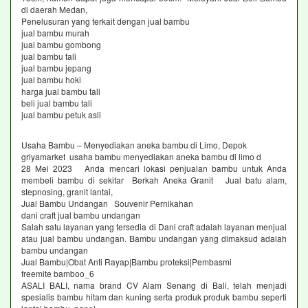
di daerah Medan,
Penelusuran yang terkait dengan jual bambu
jual bambu murah
jual bambu gombong
jual bambu tali
jual bambu jepang
jual bambu hoki
harga jual bambu tali
beli jual bambu tali
jual bambu petuk asli
Usaha Bambu – Menyediakan aneka bambu di Limo, Depok
griyamarket usaha bambu menyediakan aneka bambu di limo d
28 Mei 2023 Anda mencari lokasi penjualan bambu untuk Anda
membeli bambu di sekitar Berkah Aneka Granit Jual batu alam,
stepnosing, granit lantai,
Jual Bambu Undangan Souvenir Pernikahan
dani craft jual bambu undangan
Salah satu layanan yang tersedia di Dani craft adalah layanan menjual
atau jual bambu undangan. Bambu undangan yang dimaksud adalah
bambu undangan
Jual Bambu|Obat Anti Rayap|Bambu proteksi|Pembasmi
freemite bamboo_6
ASALI BALI, nama brand CV Alam Senang di Bali, telah menjadi
spesialis bambu hitam dan kuning serta produk produk bambu seperti