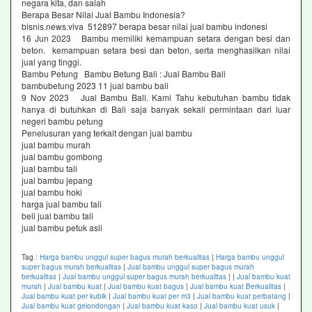
negara kita, dan salah
Berapa Besar Nilai Jual Bambu Indonesia?
bisnis.news.viva 512897 berapa besar nilai jual bambu indonesi
16 Jun 2023 Bambu memiliki kemampuan setara dengan besi dan
beton. kemampuan setara besi dan beton, serta menghasilkan nilai
jual yang tinggi.
Bambu Petung Bambu Betung Bali : Jual Bambu Bali
bambubetung 2023 11 jual bambu bali
9 Nov 2023 Jual Bambu Bali. Kami Tahu kebutuhan bambu tidak
hanya di butuhkan di Bali saja banyak sekali permintaan dari luar
negeri bambu petung
Penelusuran yang terkait dengan jual bambu
jual bambu murah
jual bambu gombong
jual bambu tali
jual bambu jepang
jual bambu hoki
harga jual bambu tali
beli jual bambu tali
jual bambu petuk asli
Tag :
Harga bambu unggul super bagus murah berkualitas
|
Harga bambu unggul
super bagus murah berkualitas
|
Jual bambu unggul super bagus murah
berkualitas
|
Jual bambu unggul super bagus murah berkualitas
|
|
Jual bambu kuat
murah
|
Jual bambu kuat
|
Jual bambu kuat bagus
|
Jual bambu kuat Berkualitas
|
Jual bambu kuat per kubik
|
Jual bambu kuat per m3
|
Jual bambu kuat perbatang
|
Jual bambu kuat gelondongan
|
Jual bambu kuat kaso
|
Jual bambu kuat usuk
|