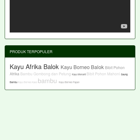
PRODUK TERPOPULER
Kayu Afrika Balok
Kayu Borneo Balok
Bibit Pohon
Afrika
Bambu Gombong dan Petung
Bibit Pohon Mahoni
Kayu Meranti
Saung
bambu
Bambu
Kayu Borneo Kaso
Kayu Borneo Papan