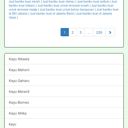
Jual bambu kuat merah
|
Jual bambu kuat olahan
|
Jual bambu kuat serbuk
|
Jual
bambu kuat terbaru
|
Jual bambu kuat untuk renovasi rumah
|
Jual bambu kuat
untuk renovasi masjis
|
Jual bambu kuat untuk bahan bangunan
|
Jual bambu kuat
di DKI Jakarta
|
Jual bambu kuat di Jakarta Barat
|
Jual bambu kuat di Jakarta
Utara
|
(current)
1
2
3
...
226
Kayu Albasia
Kayu Mahoni
Kayu Gaharu
Kayu Meranti
Kayu Borneo
Kayu Afrika
kayu