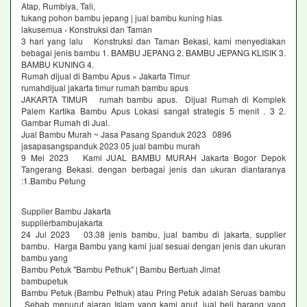
Atap, Rumbiya, Tali,
tukang pohon bambu jepang | jual bambu kuning hias
lakusemua › Konstruksi dan Taman
3 hari yang lalu Konstruksi dan Taman Bekasi, kami menyediakan
bebagai jenis bambu 1. BAMBU JEPANG 2. BAMBU JEPANG KLISIK 3.
BAMBU KUNING 4.
Rumah dijual di Bambu Apus » Jakarta Timur
rumahdijual jakarta timur rumah bambu apus
JAKARTA TIMUR rumah bambu apus. Dijual Rumah di Komplek
Palem Kartika Bambu Apus Lokasi sangat strategis 5 menit . 3 2.
Gambar Rumah di Jual.
Jual Bambu Murah ~ Jasa Pasang Spanduk 2023 0896
jasapasangspanduk 2023 05 jual bambu murah
9 Mei 2023 Kami JUAL BAMBU MURAH Jakarta Bogor Depok
Tangerang Bekasi. dengan berbagai jenis dan ukuran diantaranya
:1.Bambu Petung
Supplier Bambu Jakarta
supplierbambujakarta
24 Jul 2023 03.38 jenis bambu, jual bambu di jakarta, supplier
bambu. Harga Bambu yang kami jual sesuai dengan jenis dan ukuran
bambu yang
Bambu Petuk "Bambu Pethuk" | Bambu Bertuah Jimat
bambupetuk
Bambu Petuk (Bambu Pethuk) atau Pring Petuk adalah Seruas bambu
Sebab menurut ajaran Islam yang kami anut, jual beli barang yang