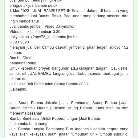
pringpetuk jual bambu petuk
1 Mar 2023 JUAL BAMBU PETUK Selamat datang di halaman yang
membahas Jual Bambu Petuk. Bagi anda yang sedang mencari dan
ingin mengetahui
Jual bambu jember Video Dailymotion
Video untuk jual bambu▶ 3:30
dailymotion x2boy73_jual bambu jembe
3 Des 2023
melayani jual beli bambu daerah jember di jalan ledjen sutoyo 152
jember.
Bambu Cimahi
bambubandung
Untuk keperluan proyek bangunan atau kerajinan tangan : tusuk sate,
sumpit dll JUAL BAMBU langsung dari kebun sendiri .berbagai jenis
ukuran dan
Jual Jasa Beli Pembuatan Saung Bambu 2023
jualbambu
Jual Saung Bambu Jakarta | Jasa Pembuatan Saung Bambu | Jual
Saung Bambu Murah | Desain saung Bambu. Kami menjual dan
menerima pesanan
Bambu Berkhasiat Untuk Keberuntungan |Jual Bambu
jual bambu bercabang
Jual Bambu Langka Bercabang Dua. Indonesia adalah negara yang
kaya akan kekayaan alam, jutaan tumbuhan unik tumbuh subur di