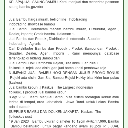
KELAPA|JUAL SAUNG BAMBU. Kami menjual dan menerima pesanan
saung bambu,gazebo
Jual Bambu harga murah, beli online IndoTrading
indotrading showcase bambu
Jual Bambu Bermacam macam bambu murah, Distributor, Agen ,
Dealer, Importir, Grosir bambu. Halaman 1.
Jual Bambu dan Produk , Distributor di Indonesia , Supplier
indotrading › Agraris
Cari Distributor Bambu dan Produk , Produk Bambu dan Produk ,
Supplier, Dealer, Agen, Importir , Kami mempunyai database
terlengkap di bidang Bambu dan
Jual Bambu Hoki Pembawa Rejeki, Bisa kirim Luar Pulau
fjb.kaskus rejeki ada disini gan jual bambu hoki pembawa reje
NUMPANG JUAL BAMBU HOKI DENGAN JUJUR PROMO BONUS
Rejeki ada disini Gan Sis, Bambu Rejeki Hokky bisa kirim luar pulau
(kaskus)
Jual bambu kebun . | Kaskus The Largest Indonesian
fjb.kaskus product jual bambu kebun
3 Agt 2023 Kami Menjual Bambu bisa sistem borongan kebun atau
terima di tempat, area Jabotabek Jawa Barat. untuk Lokasi Bambu
ada di daerah
SUPPLIER BAMBU DAN DOLKEN JAKARTA | Kaskus The
fjb.kaskus post
19 Jan 2023 Bambu ukuran diameter 10 12cm @Rp.17.000. Bambu
Bambu belah(jaro) untuk pagar kandang ayam ±85pcs ikt . JUAL