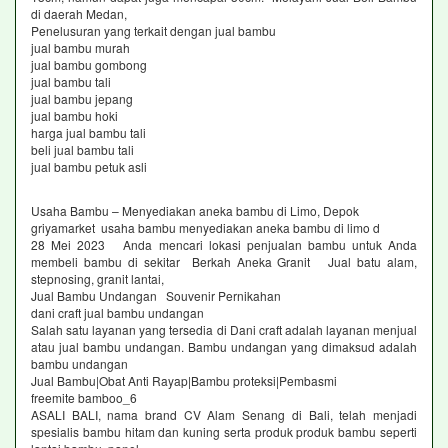
di daerah Medan,
Penelusuran yang terkait dengan jual bambu
jual bambu murah
jual bambu gombong
jual bambu tali
jual bambu jepang
jual bambu hoki
harga jual bambu tali
beli jual bambu tali
jual bambu petuk asli
Usaha Bambu – Menyediakan aneka bambu di Limo, Depok
griyamarket usaha bambu menyediakan aneka bambu di limo d
28 Mei 2023 Anda mencari lokasi penjualan bambu untuk Anda
membeli bambu di sekitar Berkah Aneka Granit Jual batu alam,
stepnosing, granit lantai,
Jual Bambu Undangan Souvenir Pernikahan
dani craft jual bambu undangan
Salah satu layanan yang tersedia di Dani craft adalah layanan menjual
atau jual bambu undangan. Bambu undangan yang dimaksud adalah
bambu undangan
Jual Bambu|Obat Anti Rayap|Bambu proteksi|Pembasmi
freemite bamboo_6
ASALI BALI, nama brand CV Alam Senang di Bali, telah menjadi
spesialis bambu hitam dan kuning serta produk produk bambu seperti