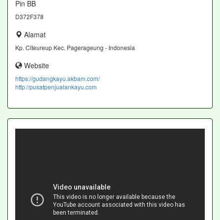
Pin BB
D372F378
Alamat
Kp. Citeureup Kec. Pagerageung - Indonesia
Website
https://gudangkayu.akbam.com/
http://pusatpenjualankayu.com