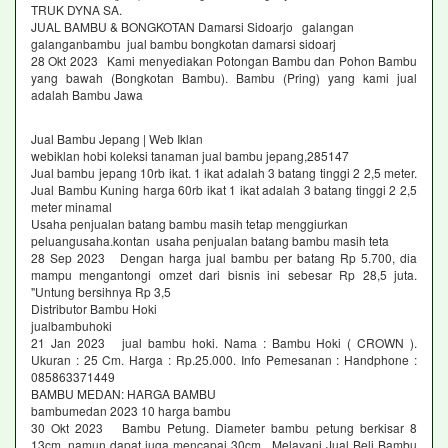
TRUK DYNA SA.
JUAL BAMBU & BONGKOTAN Damarsi Sidoarjo galangan
galanganbambu jual bambu bongkotan damarsi sidoarj
28 Okt 2023 Kami menyediakan Potongan Bambu dan Pohon Bambu
yang bawah (Bongkotan Bambu). Bambu (Pring) yang kami jual
adalah Bambu Jawa
Jual Bambu Jepang | Web Iklan
webiklan hobi koleksi tanaman jual bambu jepang,285147
Jual bambu jepang 10rb ikat. 1 ikat adalah 3 batang tinggi 2 2,5 meter.
Jual Bambu Kuning harga 60rb ikat 1 ikat adalah 3 batang tinggi 2 2,5
meter minamal
Usaha penjualan batang bambu masih tetap menggiurkan
peluangusaha.kontan usaha penjualan batang bambu masih teta
28 Sep 2023 Dengan harga jual bambu per batang Rp 5.700, dia
mampu mengantongi omzet dari bisnis ini sebesar Rp 28,5 juta.
"Untung bersihnya Rp 3,5
Distributor Bambu Hoki
jualbambuhoki
21 Jan 2023 jual bambu hoki. Nama : Bambu Hoki ( CROWN ).
Ukuran : 25 Cm. Harga : Rp.25.000. Info Pemesanan : Handphone :
085863371449
BAMBU MEDAN: HARGA BAMBU
bambumedan 2023 10 harga bambu
30 Okt 2023 Bambu Petung. Diameter bambu petung berkisar 8
13cm, namun dapat juga mencapai 30cm. Melayani Jual Beli Bambu