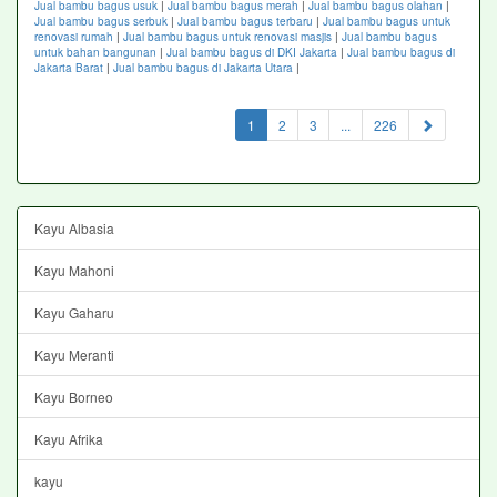
Jual bambu bagus usuk
|
Jual bambu bagus merah
|
Jual bambu bagus olahan
|
Jual bambu bagus serbuk
|
Jual bambu bagus terbaru
|
Jual bambu bagus untuk
renovasi rumah
|
Jual bambu bagus untuk renovasi masjis
|
Jual bambu bagus
untuk bahan bangunan
|
Jual bambu bagus di DKI Jakarta
|
Jual bambu bagus di
Jakarta Barat
|
Jual bambu bagus di Jakarta Utara
|
(current)
1
2
3
...
226
Kayu Albasia
Kayu Mahoni
Kayu Gaharu
Kayu Meranti
Kayu Borneo
Kayu Afrika
kayu