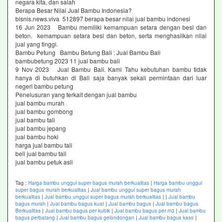
negara kita, dan salah
Berapa Besar Nilai Jual Bambu Indonesia?
bisnis.news.viva 512897 berapa besar nilai jual bambu indonesi
16 Jun 2023 Bambu memiliki kemampuan setara dengan besi dan
beton. kemampuan setara besi dan beton, serta menghasilkan nilai
jual yang tinggi.
Bambu Petung Bambu Betung Bali : Jual Bambu Bali
bambubetung 2023 11 jual bambu bali
9 Nov 2023 Jual Bambu Bali. Kami Tahu kebutuhan bambu tidak
hanya di butuhkan di Bali saja banyak sekali permintaan dari luar
negeri bambu petung
Penelusuran yang terkait dengan jual bambu
jual bambu murah
jual bambu gombong
jual bambu tali
jual bambu jepang
jual bambu hoki
harga jual bambu tali
beli jual bambu tali
jual bambu petuk asli
Tag :
Harga bambu unggul super bagus murah berkualitas
|
Harga bambu unggul
super bagus murah berkualitas
|
Jual bambu unggul super bagus murah
berkualitas
|
Jual bambu unggul super bagus murah berkualitas
|
|
Jual bambu
bagus murah
|
Jual bambu bagus kuat
|
Jual bambu bagus
|
Jual bambu bagus
Berkualitas
|
Jual bambu bagus per kubik
|
Jual bambu bagus per m3
|
Jual bambu
bagus perbatang
|
Jual bambu bagus gelondongan
|
Jual bambu bagus kaso
|