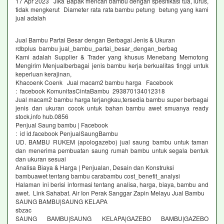
17 Apr 2023 Jika Bapak mencari bambu dengan spesifikasi tua, lurus,
tidak mengkerut Diameter rata rata bambu petung betung yang kami
jual adalah
Jual Bambu Partai Besar dengan Berbagai Jenis & Ukuran
rdbplus bambu jual_bambu_partai_besar_dengan_berbag
Kami adalah Supplier & Trader yang khusus Menebang Memotong
Mengirim Menjualberbagai jenis bambu kerja berkualitas tinggi untuk
keperluan kerajinan,
Khacoenk Coenk Jual macam2 bambu harga Facebook
: facebook KomunitasCintaBambu 293870134012318
Jual macam2 bambu harga terjangkau,tersedia bambu super berbagai
jenis dan ukuran cocok untuk bahan bambu awet smuanya ready
stock,info hub.0856
Penjual Saung bambu | Facebook
: id id.facebook PenjualSaungBambu
UD. BAMBU RUKEM (apologazebo) jual saung bambu untuk taman
dan menerima pembuatan saung rumah bambu untuk segala bentuk
dan ukuran sesuai
Analisa Biaya & Harga | Penjualan, Desain dan Konstruksi
bambuawet tentang bambu carabambu cost_benefit_analysi
Halaman ini berisi informasi tentang analisa, harga, biaya, bambu and
awet. Link Sahabat. Air Ion Perak Sanggar Zapin Melayu Jual Bambu
SAUNG BAMBU|SAUNG KELAPA
sbzac
SAUNG BAMBU|SAUNG KELAPA|GAZEBO BAMBU|GAZEBO