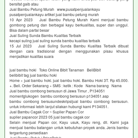
bersifat gaib atau
Jual Bambu Petung Murah www,pusatpenjualankayu
pusatpenjualankayu artikel jual bambu petung murah
10 Apr 2023 Jual Bambu Petung Murah Kami menjual bambu
gombong petung dan berbagai kayu berkualitas, super dan unggul.
Bisa dalam partai besar
Jual Suling Sunda Bambu Kualitas Terbaik
kecapi suling jual suling sunda bambu kualitas terbaik
15 Jul 2023 Jual Suling Sunda Bambu Kualitas Terbaik dibuat
dengan cara tradisional dengan menggunakan pisau khusus
menjadikan kualitas suara
jual bambu hoki Toko Online Bibit Tanaman BeliBibit
belibibit tag jual bambu hoki
Home » jual bambu hoki. jual bambu hoki. Bambu Hoki 3T. Rp 45.000.
+. Beli. Order Sekarang » SMS : ketik : Kode Nama barang Nama
Jual bambu combong bersusun di Jawa Timur , P134051
momentglukogen bambu combong bersusun p134051.asp
bambu combong bersusundeskripsijual bambu combong bersusun.
untuk informasi lebih lanjut silakan hubungi kami P134051.
Jual Bambu Cagak Cor ~ Suplier Papan Cor
suplier papancor 2023 05 jual bambu cagak cor
Selain menjual Papan cor, Kayu usuk, Kayu reng, dll. Kami juga
menjual bambu batangan untuk kebutuhan proyek anda. Jenis bambu
tergantung persediaan
Jual Bambu Petuk | PringPetuk