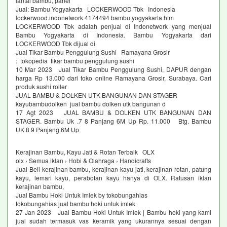
lantai bambu, panel
Jual: Bambu Yogyakarta LOCKERWOOD Tbk Indonesia
lockerwood.indonetwork 4174494 bambu yogyakarta.htm
LOCKERWOOD Tbk adalah penjual di Indonetwork yang menjual
Bambu Yogyakarta di Indonesia. Bambu Yogyakarta dari
LOCKERWOOD Tbk dijual di
Jual Tikar Bambu Penggulung Sushi Ramayana Grosir
: tokopedia tikar bambu penggulung sushi
10 Mar 2023 Jual Tikar Bambu Penggulung Sushi, DAPUR dengan
harga Rp 13.000 dari toko online Ramayana Grosir, Surabaya. Cari
produk sushi roller
JUAL BAMBU & DOLKEN UTK BANGUNAN DAN STAGER
kayubambudolken jual bambu dolken utk bangunan d
17 Agt 2023 JUAL BAMBU & DOLKEN UTK BANGUNAN DAN
STAGER. Bambu Uk .7 8 Panjang 6M Up Rp. 11.000 Btg. Bambu
UK.8 9 Panjang 6M Up
Kerajinan Bambu, Kayu Jati & Rotan Terbaik OLX
olx › Semua iklan › Hobi & Olahraga › Handicrafts
Jual Beli kerajinan bambu, kerajinan kayu jati, kerajinan rotan, patung
kayu, lemari kayu, perabotan kayu hanya di OLX. Ratusan iklan
kerajinan bambu,
Jual Bambu Hoki Untuk Imlek by tokobungahias
tokobungahias jual bambu hoki untuk imlek
27 Jan 2023 Jual Bambu Hoki Untuk Imlek | Bambu hoki yang kami
jual sudah termasuk vas keramik yang ukurannya sesuai dengan