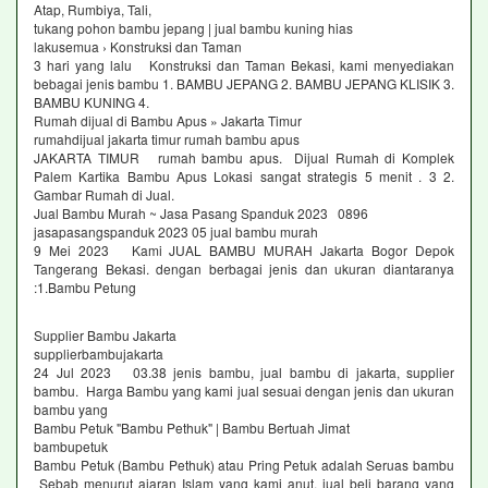
Atap, Rumbiya, Tali,
tukang pohon bambu jepang | jual bambu kuning hias
lakusemua › Konstruksi dan Taman
3 hari yang lalu Konstruksi dan Taman Bekasi, kami menyediakan
bebagai jenis bambu 1. BAMBU JEPANG 2. BAMBU JEPANG KLISIK 3.
BAMBU KUNING 4.
Rumah dijual di Bambu Apus » Jakarta Timur
rumahdijual jakarta timur rumah bambu apus
JAKARTA TIMUR rumah bambu apus. Dijual Rumah di Komplek
Palem Kartika Bambu Apus Lokasi sangat strategis 5 menit . 3 2.
Gambar Rumah di Jual.
Jual Bambu Murah ~ Jasa Pasang Spanduk 2023 0896
jasapasangspanduk 2023 05 jual bambu murah
9 Mei 2023 Kami JUAL BAMBU MURAH Jakarta Bogor Depok
Tangerang Bekasi. dengan berbagai jenis dan ukuran diantaranya
:1.Bambu Petung
Supplier Bambu Jakarta
supplierbambujakarta
24 Jul 2023 03.38 jenis bambu, jual bambu di jakarta, supplier
bambu. Harga Bambu yang kami jual sesuai dengan jenis dan ukuran
bambu yang
Bambu Petuk "Bambu Pethuk" | Bambu Bertuah Jimat
bambupetuk
Bambu Petuk (Bambu Pethuk) atau Pring Petuk adalah Seruas bambu
Sebab menurut ajaran Islam yang kami anut, jual beli barang yang