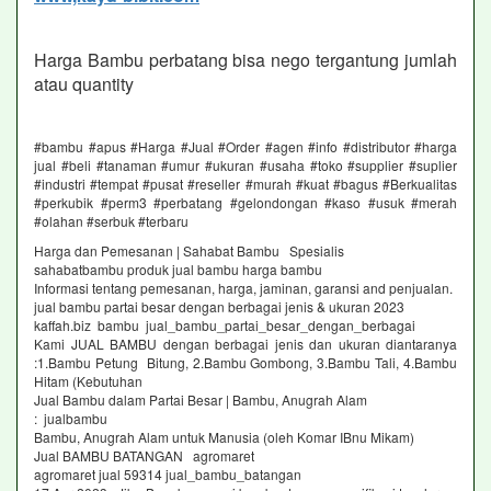
Harga Bambu perbatang bisa nego tergantung jumlah
atau quantity
#bambu #apus #Harga #Jual #Order #agen #info #distributor #harga
jual #beli #tanaman #umur #ukuran #usaha #toko #supplier #suplier
#industri #tempat #pusat #reseller #murah #kuat #bagus #Berkualitas
#perkubik #perm3 #perbatang #gelondongan #kaso #usuk #merah
#olahan #serbuk #terbaru
Harga dan Pemesanan | Sahabat Bambu Spesialis
sahabatbambu produk jual bambu harga bambu
Informasi tentang pemesanan, harga, jaminan, garansi and penjualan.
jual bambu partai besar dengan berbagai jenis & ukuran 2023
kaffah.biz bambu jual_bambu_partai_besar_dengan_berbagai
Kami JUAL BAMBU dengan berbagai jenis dan ukuran diantaranya
:1.Bambu Petung Bitung, 2.Bambu Gombong, 3.Bambu Tali, 4.Bambu
Hitam (Kebutuhan
Jual Bambu dalam Partai Besar | Bambu, Anugrah Alam
: jualbambu
Bambu, Anugrah Alam untuk Manusia (oleh Komar IBnu Mikam)
Jual BAMBU BATANGAN agromaret
agromaret jual 59314 jual_bambu_batangan