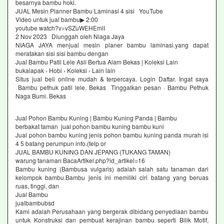
besarnya bambu hoki.
JUAL Mesin Planner Bambu Laminasi 4 sisi YouTube
Video untuk jual bambu▶ 2:00
youtube watch?v=vSZuWEHEmlI
2 Nov 2023 Diunggah oleh Niaga Jaya
NIAGA JAYA menjual mesin planer bambu laminasi.yang dapat
meratakan sisi sisi bambu dengan
Jual Bambu Patil Lele Asli Bertua Alam Bekas | Koleksi Lain
bukalapak › Hobi › Koleksi › Lain lain
Situs jual beli online mudah & terpercaya. Login Daftar. Ingat saya
Bambu pethuk patil lele. Bekas Tinggalkan pesan · Bambu Pethuk
Naga Bumi. Bekas
Jual Pohon Bambu Kuning | Bambu Kuning Panda | Bambu
berbakat taman jual pohon bambu kuning bambu kuni
Jual pohon bambu kuning jenis pohon bambu kuning panda murah isi
4 5 batang perumpun info.(telp or
JUAL BAMBU KUNING DAN JEPANG (TUKANG TAMAN)
warung tanaman BacaArtikel.php?id_artikel=16
Bambu kuning (Bambusa vulgaris) adalah salah satu tanaman dari
kelompok bambu.Bambu jenis ini memiliki ciri batang yang beruas
ruas, tinggi, dan
Jual Bambu
jualbambubsd
Kami adalah Perusahaan yang bergerak dibidang penyediaan bambu
untuk Konstruksi dan pembuat kerajinan bambu seperti Bilik Motif,