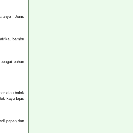
aranya : Jenis
 afrika, bambu
sebagai bahan
ber atau balok
uk kayu lapis
jadi papan dan