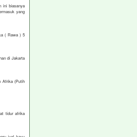
ini biasanya
termasuk yang
ka ( Rawa ) 5
han di Jakarta
 Afrika (Putih
 tidur afrika
aru jual kayu