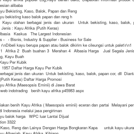
nesian alibaba
ayu Bekisting, Kaso, Balok, Papan dan Reng
yu bekisting kaso balok papan dan reng h
ayu olahan berbagai jenis dan ukuran Untuk bekisting, kaso, balok, p
 Jenis : Kayu Afrika (Putih Keras)
Albasia Kaskus The Largest Indonesian
s › › Bisnis, Industry & Supplier › Business for Sale
\nDibeli kayu berupa papan atau balok dikirim ke cileungsi untuk palet\r\
 1 Afrika 2 Buah buahan 3 Merahan 4 Albasia Harga Jual Segala Jeni
g, Kayu Buah
 Kayu Per Kubik
1 1957 Daftar Harga Kayu Per Kubik
erbagai jenis dan ukuran Untuk bekisting, kaso, balok, papan cor, dll Diant
 (Putih Keras) Daftar Harga Promosi
yu Afrika (Maesopsis Eminii) di Jawa Barat
 web indotrading benih kayu afrika p45983 aspx
kan benih Kayu Afrika ( Maesopsis eminii) eceran dan partai Melayani pe
i Indonesia melalui jasa pengiriman
yu balok harga WPC luar Lantai Dijual
ution 3322
Kaso, Reng dan Lainya Dengan Harga Bongkaran Kapa untuk kayu ukuran
ayu Albasiah, Kayu Afrika, Kihiang