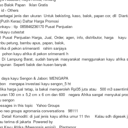
so Balok Papan Iklan Gratis
 id › Others
erbagai jenis dan ukuran Untuk bekisting, kaso, balok, papan cor, dll Diant
 (Putih Keras) Daftar Harga Promosi
ankayu : tlp 085846236170 Pusat Penjualan
ankayu cutestat
Pusat Penjualan Harga, Jual, Order, agen, info, distributor, harga kayu
bu petung, bambu apus, papan, balok,
frika di pekon srimenanti rahim sanjaya
pohon kayu afrika di pekon srimenanti h
Di Lampung Barat, sudah banyak masyarakat menggunakan kayu afrika 
angunan Seperti balok dan kusen banyak
udi daya kayu Sengon & Jabon: MENGAPA
bon mengapa investasi kayu sengon_5 ht
ka harga jual tetap, ia bakal memperoleh Rpl35 juta atau 500 m3 sawntim
kuran 130 cm x 5,2 cm x 6 cm dan 600 negara Afrika sangat menyukai prod
u sengon
essages in this topic Yahoo Groups
oo neo groups agromania conversations 98111
etail Komoditi: di jual jenis kayu afrika umur 11 thn Kalau sdh digesek 
au terima di jakarta Powered by
ng Kayu Afrika (Maesopsis eminii) Plantamor