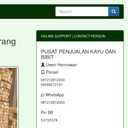
ONLINE SUPPORT | CONTACT PERSON
rang
PUSAT PENJUALAN KAYU DAN
BIBIT
Uwen Hermawan
Ponsel
081212812650
08568272181
WhatsApp
081212812650
Pin BB
D372F378