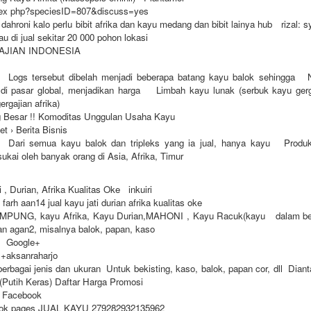
dex php?speciesID=807&discuss=yes
dahroni kalo perlu bibit afrika dan kayu medang dan bibit lainya hub rizal: 
au di jual sekitar 20 000 pohon lokasi
AJIAN INDONESIA
Logs tersebut dibelah menjadi beberapa batang kayu balok sehingga 
di pasar global, menjadikan harga Limbah kayu lunak (serbuk kayu gerga
ergajian afrika)
g Besar !! Komoditas Unggulan Usaha Kayu
et › Berita Bisnis
 Dari semua kayu balok dan tripleks yang ia jual, hanya kayu Produk
ukai oleh banyak orang di Asia, Afrika, Timur
 , Durian, Afrika Kualitas Oke inkuiri
farh aan14 jual kayu jati durian afrika kualitas oke
AMPUNG, kayu Afrika, Kayu Durian,MAHONI , Kayu Racuk(kayu dalam ber
an agan2, misalnya balok, papan, kaso
o Google+
 +aksanraharjo
erbagai jenis dan ukuran Untuk bekisting, kaso, balok, papan cor, dll Diant
 (Putih Keras) Daftar Harga Promosi
 Facebook
book pages JUAL KAYU 279282932135962