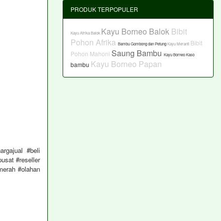
PRODUK TERPOPULER
Kayu Borneo Balok
Bibit
Kayu Afrika Balok
Pohon Afrika
Bibit
Bambu Gombong dan Petung
Kayu Meranti
Saung Bambu
Pohon Mahoni
Kayu Borneo Kaso
Kayu Borneo Papan
bambu
rgajual #beli
usat #reseller
merah #olahan