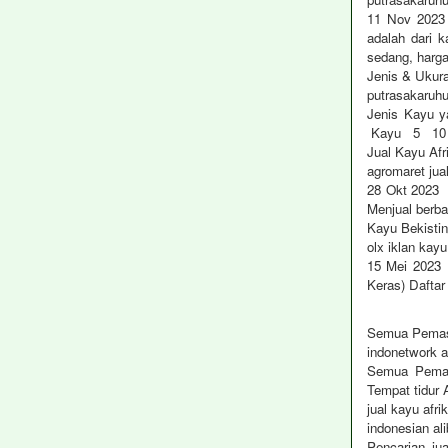
11 Nov 2023
adalah dari 
sedang, harg
Jenis & Ukur
putrasakaruhu
Jenis Kayu y
Kayu 5 10 x
Jual Kayu A
agromaret jua
28 Okt 2023 j
Menjual berb
Kayu Bekisti
olx iklan kay
15 Mei 2023 U
Keras) Dafta
Semua Pemaso
indonetwork al
Semua Pemaso
Tempat tidur
jual kayu afr
indonesian al
Pencarian ju