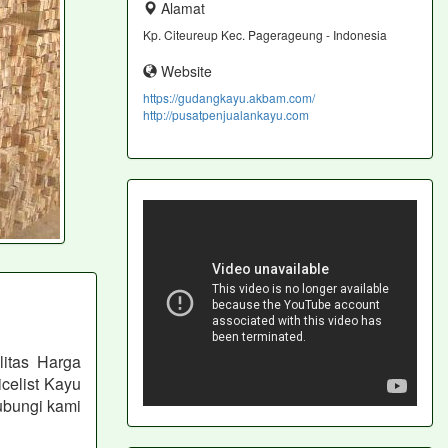
Alamat
Kp. Citeureup Kec. Pagerageung - Indonesia
Website
https://gudangkayu.akbam.com/
http://pusatpenjualankayu.com
itas Harga
celist Kayu
ubungi kami