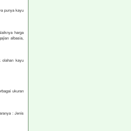
sya punya kayu
Naiknya harga
jian albasia,
 olahan kayu
bagai ukuran
aranya : Jenis