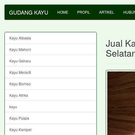
GUDANG KAYU
HOME
PROFIL
ARTIKEL
HUBUN
Kayu Albasia
Jual K
Selata
Kayu Mahoni
Kayu Gaharu
Kayu Meranti
Kayu Borneo
Kayu Afrika
kayu
Kayu Puspa
Kayu Kamper