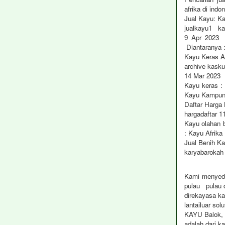
afrika di indo
Jual Kayu: K
jualkayu1 ka
9 Apr 2023 K
Diantaranya :
Kayu Keras 
archive kasku
14 Mar 2023 r
Kayu keras :
Kayu Kampun
Daftar Harga
hargadaftar 1
Kayu olahan b
: Kayu Afrika
Jual Benih Ka
karyabarokah
Kami menyedia
pulau pulau d
direkayasa ka
lantailuar sol
KAYU Balok, 
adalah dari k