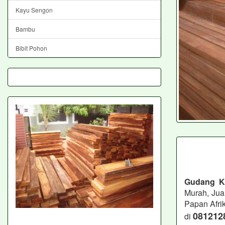
Kayu Sengon
Bambu
Bibit Pohon
Gudang K
Murah, Jua
Papan Afri
081212
di