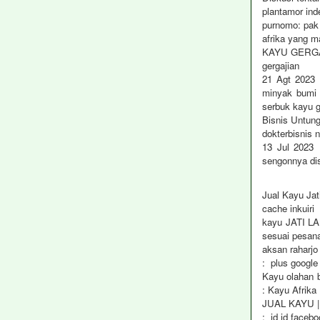
plantamor in
purnomo: pak 
afrika yang m
KAYU GERG
gergajian
21 Agt 2023 
minyak bumi 
serbuk kayu g
Bisnis Untun
dokterbisnis n
13 Jul 2023
sengonnya dis
Jual Kayu Jati
cache inkuiri 
kayu JATI L
sesuai pesan
aksan raharj
: plus google
Kayu olahan b
: Kayu Afrika
JUAL KAYU |
: id id face