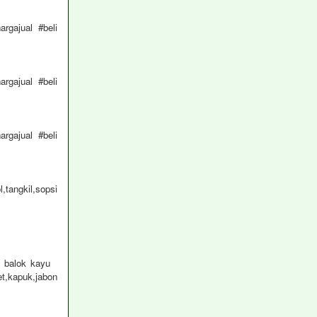
rgajual #beli
rgajual #beli
rgajual #beli
tangkil,sopsi
an balok kayu
et,kapuk,jabon