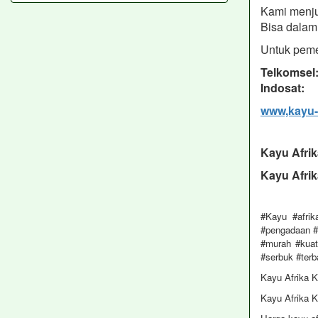
Kami menju
Bisa dalam 
Untuk peme
Telkomsel
Indosat: 
www,kayu-
Kayu Afri
Kayu Afri
#Kayu #afrik
#pengadaan #t
#murah #kuat
#serbuk #terb
Kayu Afrika 
Kayu Afrika 