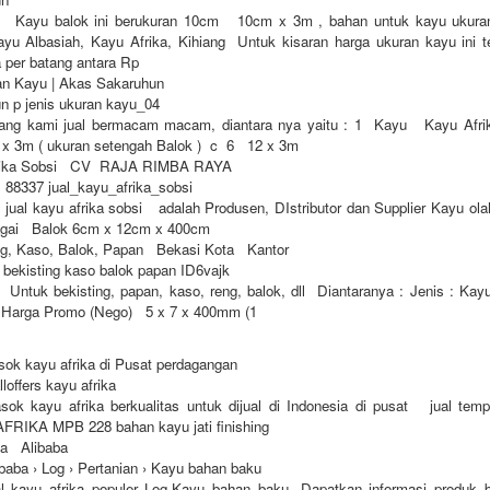
 Kayu balok ini berukuran 10cm 10cm x 3m , bahan untuk kayu ukuran 
kayu Albasiah, Kayu Afrika, Kihiang Untuk kisaran harga ukuran kayu ini 
a per batang antara Rp
an Kayu | Akas Sakaruhun
n p jenis ukuran kayu_04
ang kami jual bermacam macam, diantara nya yaitu : 1 Kayu Kayu Afri
 3m ( ukuran setengah Balok ) c 6 12 x 3m
frika Sobsi CV RAJA RIMBA RAYA
l 88337 jual_kayu_afrika_sobsi
ual kayu afrika sobsi adalah Produsen, DIstributor dan Supplier Kayu ola
agai Balok 6cm x 12cm x 400cm
ng, Kaso, Balok, Papan Bekasi Kota Kantor
u bekisting kaso balok papan ID6vajk
ntuk bekisting, papan, kaso, reng, balok, dll Diantaranya : Jenis : Kayu
r Harga Promo (Nego) 5 x 7 x 400mm (1
k kayu afrika di Pusat perdagangan
loffers kayu afrika
k kayu afrika berkualitas untuk dijual di Indonesia di pusat jual tempat
 AFRIKA MPB 228 bahan kayu jati finishing
ika Alibaba
ibaba › Log › Pertanian › Kayu bahan baku
al kayu afrika populer Log,Kayu bahan baku, Dapatkan informasi produk b