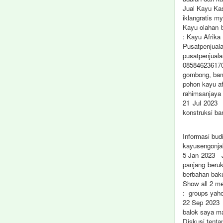
Jual Kayu Ka
iklangratis my
Kayu olahan b
: Kayu Afrika
Pusatpenjual
pusatpenjual
085846236170 
gombong, bam
pohon kayu a
rahimsanjaya 
21 Jul 2023 
konstruksi b
Informasi b
kayusengonja
5 Jan 2023 Ji
panjang beru
berbahan bak
Show all 2 m
: groups yah
22 Sep 2023 D
balok saya m
Diskusi tenta