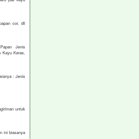
apan cor, dll
n1 Papan Jenis
s Kayu Keras,
aranya : Jenis
ngiriman untuk
 ini biasanya