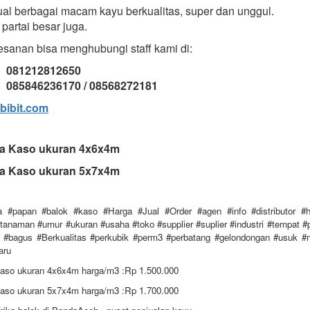
al berbagai macam kayu berkualitas, super dan unggul.
partai besar juga.
sanan bisa menghubungi staff kami di:
: 081212812650
085846236170 / 08568272181
bibit.com
ka Kaso ukuran 4x6x4m
ka Kaso ukuran 5x7x4m
a #papan #balok #kaso #Harga #Jual #Order #agen #info #distributor #ha
anaman #umur #ukuran #usaha #toko #supplier #suplier #industri #tempat #p
 #bagus #Berkualitas #perkubik #perm3 #perbatang #gelondongan #usuk #
aru
Kaso ukuran 4x6x4m harga/m3 :Rp 1.500.000
Kaso ukuran 5x7x4m harga/m3 :Rp 1.700.000