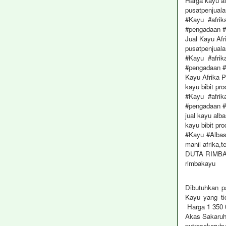
Harga kayu a
pusatpenjuala
#Kayu #afrik
#pengadaan 
Jual Kayu Afr
pusatpenjual
#Kayu #afrik
#pengadaan 
Kayu Afrika 
kayu bibit pr
#Kayu #afrik
#pengadaan 
jual kayu alb
kayu bibit pr
#Kayu #Albas
manii afrika,t
DUTA RIMB
rimbakayu
Dibutuhkan p
Kayu yang tid
Harga 1 350 
Akas Sakaru
putrasakaruh