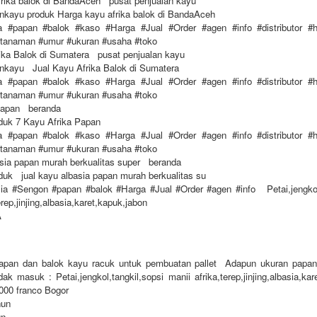
frika balok di BandaAceh pusat penjualan kayu
nkayu produk Harga kayu afrika balok di BandaAceh
a #papan #balok #kaso #Harga #Jual #Order #agen #info #distributor #ha
#tanaman #umur #ukuran #usaha #toko
ika Balok di Sumatera pusat penjualan kayu
ankayu Jual Kayu Afrika Balok di Sumatera
a #papan #balok #kaso #Harga #Jual #Order #agen #info #distributor #ha
#tanaman #umur #ukuran #usaha #toko
Papan beranda
oduk 7 Kayu Afrika Papan
a #papan #balok #kaso #Harga #Jual #Order #agen #info #distributor #ha
#tanaman #umur #ukuran #usaha #toko
asia papan murah berkualitas super beranda
oduk jual kayu albasia papan murah berkualitas su
ia #Sengon #papan #balok #Harga #Jual #Order #agen #info Petai,jengkol,
erep,jinjing,albasia,karet,kapuk,jabon
A
apan dan balok kayu racuk untuk pembuatan pallet Adapun ukuran pap
ak masuk : Petai,jengkol,tangkil,sopsi manii afrika,terep,jinjing,albasia,kar
000 franco Bogor
hun
un