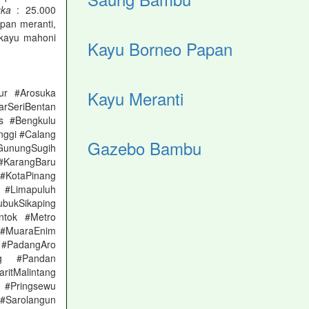
ka
: 25.000
pan meranti,
 kayu mahoni
Kayu Borneo Papan
ur #Arosuka
Kayu Meranti
rSeriBentan
s #Bengkulu
nggi #Calang
Gazebo Bambu
unungSugih
#KarangBaru
 #KotaPinang
 #Limapuluh
bukSikaping
tok #Metro
 #MuaraEnim
PadangAro
ng #Pandan
itMalintang
 #Pringsewu
 #Sarolangun