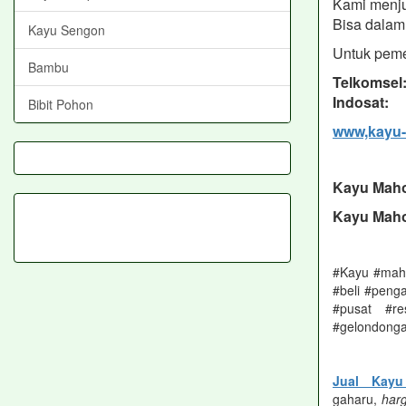
Kami menju
Bisa dalam 
Kayu Sengon
Untuk peme
Bambu
Telkomsel
Indosat: 
Bibit Pohon
www,kayu-
Kayu Maho
Kayu Maho
#Kayu #maho
#beli #peng
#pusat #re
#gelondonga
Jual Kay
gaharu,
har