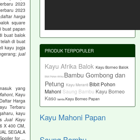
erbaru 2023
erbaru 2023
,daftar
harga
alok square
i buat papan
i buat balok
telah di buat
 kayu jogja
PRODUK TERPOPULER
ngerang;
jual
Kayu Afrika Balok
Kayu Borneo Balok
Bambu Gombong dan
Bibit Pohon Afrika
Petung
Bibit Pohon
Kayu Meranti
masuk yang
Mahoni
Saung Bambu
Kayu Borneo
Mahoni
, Kayu
Kaso
Kayu Borneo Papan
bambu
Daftar Harga
yu Terbaru
gaharu, kayu
Kayu Mahoni Papan
as
Jual Kayu
6 X 400 CM,
JUAL SEGALA
Saung Bambu
poiler for ...