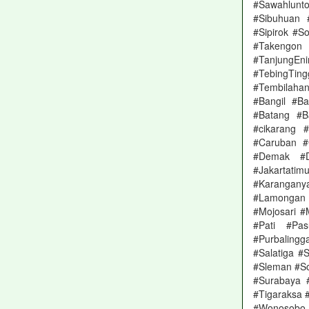
#Sawahlunt
#Sibuhuan 
#Sipirok #S
#Takengon 
#TanjungE
#TebingTing
#Tembilaha
#Bangil #B
#Batang #Ba
#cikarang 
#Caruban #
#Demak #De
#Jakartat
#Karangany
#Lamongan 
#Mojosari 
#Pati #Pa
#Purbaling
#Salatiga #
#Sleman #S
#Surabaya 
#Tigaraksa 
#Wonosobo 