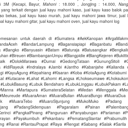
 3M (Kecapi, Bayur,
Mahoni
: 18.000 , Jongjing : 14.000,
Nang
 yang terkait dengan jual kayu mahoni kaso, jual kayu kaso balok pa
aso bekas, jual kayu kaso murah, jual kayu mahoni jawa timur, jual
ual kayu mahoni gitar, jual kayu mahoni oven, jual kayu mahoni log
emesanan untuk daerah di #Sumatera #AekKanopan #ArgaMakm
andaAceh #BandarLampung #Bagansiapiapi #Baganbatu #Banda
g #Bangko #Banyuasin #Batam #Baturaja #Batusangkar #Bengkali
ntuhan #Bireuen #BlambanganUmpu #Blangpidie #BlangKejeren #Bukitti
aik #DolokMarawa #Dumai #GedongTataan #GunungSitoli #G
 #IdiRayeuk #Indralaya #Jambi #Jantho #Kabanjahe #Kalianda 
gi #KayuAgung #Kepahiang #Kisaran #Koba #KotaAgung #Kotabumi
kal #Kutacane #Lahat #Lahomi #Langsa #Lhokseumawe #Lhoksukon
u #LubukBasung #Lubuk Bendaharo #LubukLinggau #LubukPakam #Lu
#Manna #Martapura #SumateraSelatan #Medan #Menggala #Men
#Meureude #MuaraAman #MuaraBulian #MuaraBungo #MuaraDua
bak #MuaraTebo #MuaroSijunjung #MukoMuko #Padang #
njang #PadangSidempuan #Pagaralam #Painan #Palemba
Kerinci #PangkalPinang #Panguruan #Panyabungan #Pariaman #Par
arayan #Payakumbuh #Pekanbaru #PematangSiantar #Prabumulih
ng #Ranai #RantauPrapat #Raya #Rengat #Sabang #Salak #Sarila