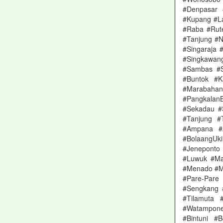
#Denpasar 
#Kupang #L
#Raba #Rut
#Tanjung #N
#Singaraja 
#Singkawa
#Sambas #S
#Buntok #K
#Marabaha
#PangkalanB
#Sekadau #
#Tanjung #
#Ampana #A
#BolaangUki
#Jeneponto
#Luwuk #Ma
#Menado #M
#Pare-Pare
#Sengkang 
#Tilamuta 
#Watampone
#Bintuni #