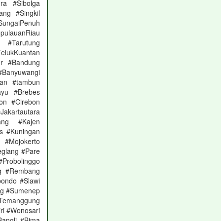
ra #Sibolga
ng #Singkil
#SungaiPenuh
pulauanRiau
 #Tarutung
TelukKuantan
er #Bandung
#Banyuwangi
atan #tambun
ayu #Brebes
on #Cirebon
akartautara
ang #Kajen
s #Kuningan
 #Mojokerto
glang #Pare
robolinggo
ng #Rembang
bondo #Slawi
ng #Sumenep
#Temanggung
ri #Wonosari
angli #Bima