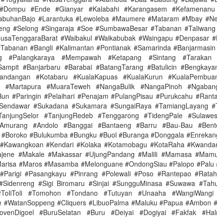
#Dompu #Ende #Gianyar #Kalabahi #Karangasem #Kefamenanu
abuhanBajo #Larantuka #Lewoleba #Maumere #Mataram #Mbay #Ne
eng #Selong #Singaraja #Soe #SumbawaBesar #Tabanan #Taliwang
usaTenggaraBarat #Waibakul #Waikabubak #Waingapu #Denpasar #
#Tabanan #Bangli #Kalimantan #Pontianak #Samarinda #Banjarmasin
ng #Palangkaraya #Mempawah #Ketapang #Sintang #Tarakan #
ampit #Banjarbaru #Barabai #BatangTarang #Batulicin #Bengkaya
andangan #Kotabaru #KualaKapuas #KualaKurun #KualaPembua
n #Martapura #MuaraTeweh #NangaBulik #NangaPinoh #Ngaban
un #Paringin #Pelaihari #Penajam #PulangPisau #Purukcahu #Rant
Sendawar #Sukadana #Sukamara #SungaiRaya #TamiangLayang #
TanjungSelor #TanjungRedeb #Tenggarong #TidengPale #Sulawesi
murang #Andolo #Banggai #Bantaeng #Barru #Bau-Bau #Bent
 #Boroko #Bulukumba #Bungku #Buol #Buranga #Donggala #Enrekan
 #Kawangkoan #Kendari #Kolaka #Kotamobagu #KotaRaha #Kwanda
jene #Makale #Makassar #UjungPandang #Malili #Mamasa #Mam
arisa #Maros #Masamba #Melonguane #OndongSiau #Palopo #Palu 
 #Parigi #Pasangkayu #Pinrang #Polewali #Poso #Rantepao #Rata
#Sidenreng #Sigi Biromaru #Sinjai #SungguMinasa #Suwawa #Tahu
#ToliToli #Tomohon #Tondano #Tutuyan #Unaaha #WangiWang
 #WatanSoppeng #Cliquers #LibuoPalma #Maluku #Papua #Ambon #
BovenDigoel #BuruSelatan #Buru #Deiyai #Dogiyai #Fakfak #Hal