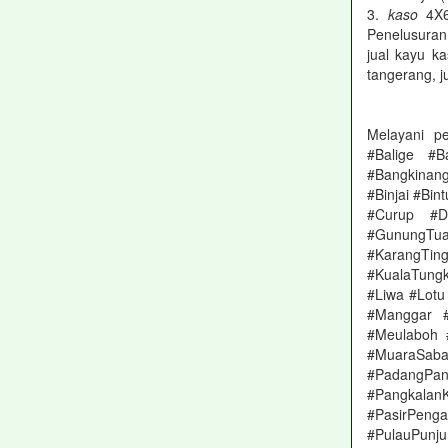
3.
kaso
4X6
Penelusuran
jual kayu k
tangerang, j
Melayani p
#Balige #B
#Bangkinan
#Binjai #Bi
#Curup #D
#GunungTua
#KarangTing
#KualaTung
#Liwa #Lot
#Manggar 
#Meulaboh 
#MuaraSa
#PadangPa
#Pangkalan
#PasirPeng
#PulauPunju