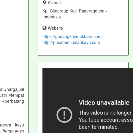
Alamat
Kp. Citeureup Kec. Pagerageung -
Indonesia
Website
https://gudangkayu.akbam.com/
http://pusatpenjualankayu.com
r #hargajual
stri #tempat
 #perbatang
harga
kayu
i
,
harga kayu