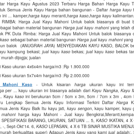
ftar Harga Kayu Agustus 2023 Terbaru Harga Bahan Harga Kayu T
ntuk Semua Jenis Kayu Harga bahan bangunan - Daftar
harga kayu
t
 ini ... kamper,
harga kayu
meranti,
harga kaso
,
harga kayu
kalimantan
 RIMBA: Harga Jual Kayu Mahoni Untuk balok biasanya di buat b
bagai bahan material bangunan
Harga jual kayu mahoni
yang telah d
k PK Duta Rimba: Harga Jual Kayu Mahoni Untuk balok biasanya d
u
kaso
sebagai bahan material bangunan
Harga jual kayu mahoni
yang 
un balok (ANUGRAH JAYA) MENYEDIAKAN KAYU KASO, BALOK beli
yu kampung bekasi;
jual
kayu
kaso
bekas;
jual
kayu
kaso
bekas ta
murah dijogja; jualan
 Kaso ukuran 4x6x4m harga/m3 :Rp 1.900.000
 Kaso ukuran 5x7x4m harga/m3 :Rp 2.000.000
u Mahoni Kaso
- Untuk kisaran
harga
ukuran kayu ini ter
ga
per ... kayu ukuran ini biasanya adalah dari
Kayu Nangka
,
Kayu 
... Kayu
kaso
ini berukuran 5cm / 5cm x 3m, 5cm / 7cm x 3m , 4cm 
ru Lengkap Semua Jenis Kayu Informasi Terkini Daftar
Harga
Ka
ua Jenis Kayu Baik Itu kayu jati,
kayu sengon
, kayu kamper, kayu 
u mahoni
harga kayu Mahoni - Jual kayu Bengkirai,Meranti,kemp
, SPESIFIKASI BARANG, UKURAN, SATUAN ... 5,
KASO
IKATAN, 4 X 
l, -, Sept-Okt'14. 6,
KASO
LEPASAN, 4 X 6 TB SINAR MUSTIKA MEN
(murah berkualitas super) Adapun Jenis
kayu
yang kami
jual
adalah;. S