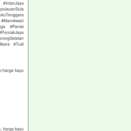
 #IntanJaya
pulauanSula
kuTenggara
Manokwari
ga #Paniai
 #PuncakJaya
rongSelatan
ikara #Tual
r,harga kayu
, harga kayu