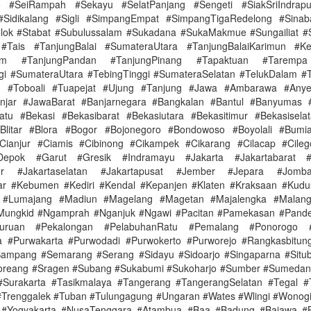
o #SeiRampah #Sekayu #SelatPanjang #Sengeti #SiakSriIndrapu
#Sidikalang #Sigli #SimpangEmpat #SimpangTigaRedelong #Sinaba
olok #Stabat #Subulussalam #Sukadana #SukaMakmue #Sungailiat 
#Tais #TanjungBalai #SumateraUtara #TanjungBalaiKarimun #Ke
nim #TanjungPandan #TanjungPinang #Tapaktuan #Tarempa
gi #SumateraUtara #TebingTinggi #SumateraSelatan #TelukDalam #
n #Toboali #Tuapejat #Ujung #Tanjung #Jawa #Ambarawa #Any
anjar #JawaBarat #Banjarnegara #Bangkalan #Bantul #Banyumas 
tu #Bekasi #Bekasibarat #Bekasiutara #Bekasitimur #Bekasisel
#Blitar #Blora #Bogor #Bojonegoro #Bondowoso #Boyolali #Bumi
Cianjur #Ciamis #Cibinong #Cikampek #Cikarang #Cilacap #Cileg
pok #Garut #Gresik #Indramayu #Jakarta #Jakartabarat #J
imur #Jakartaselatan #Jakartapusat #Jember #Jepara #Jomb
ar #Kebumen #Kediri #Kendal #Kepanjen #Klaten #Kraksaan #Kudu
#Lumajang #Madiun #Magelang #Magetan #Majalengka #Malang
#Mungkid #Ngamprah #Nganjuk #Ngawi #Pacitan #Pamekasan #Pande
suruan #Pekalongan #PelabuhanRatu #Pemalang #Ponorogo #P
ga #Purwakarta #Purwodadi #Purwokerto #Purworejo #Rangkasbitu
Sampang #Semarang #Serang #Sidayu #Sidoarjo #Singaparna #Situ
oreang #Sragen #Subang #Sukabumi #Sukoharjo #Sumber #Sumeda
#Surakarta #Tasikmalaya #Tangerang #TangerangSelatan #Tegal 
#Trenggalek #Tuban #Tulungagung #Ungaran #Wates #Wlingi #Wonogi
#Yogyakarta #NusaTenggara #Atambua #Baa #Badung #Bajawa #B