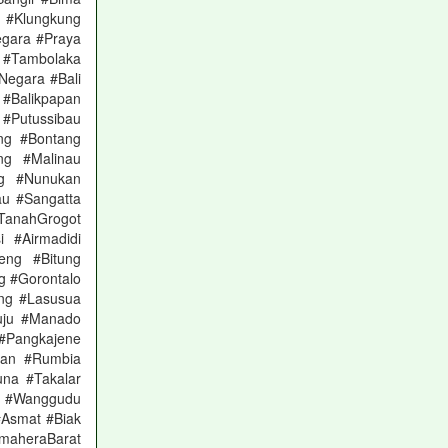
 #Klungkung
gara #Praya
 #Tambolaka
Negara #Bali
 #Balikpapan
Putussibau
ng #Bontang
ng #Malinau
g #Nunukan
au #Sangatta
TanahGrogot
 #Airmadidi
eng #Bitung
g #Gorontalo
ng #Lasusua
uju #Manado
#Pangkajene
han #Rumbia
na #Takalar
i #Wanggudu
Asmat #Biak
maheraBarat