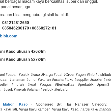
al berbagai macam kayu berkualitas, super dan unggul.
partai besar juga.
sanan bisa menghubungi staff kami di:
: 081212812650
085846236170 / 08568272181
bibit.com
ni Kaso ukuran 4x6x4m
ni Kaso ukuran 5x7x4m
ni #papan #balok #kaso #Harga #Jual #Order #agen #info #distributo
adaan #tanaman #umur #ukuran #usaha #toko #supplier #suplier #indu
seller #murah #kuat #bagus #Berkualitas #perkubik #perm3
n #usuk #merah #olahan #serbuk #terbaru
u Mahoni Kaso
- Sponsored By: Has Nanaser Category:
ga
kayu jati,
harga
kayu kamper,
harga
kayu
kaso
,
harga kayu mahon