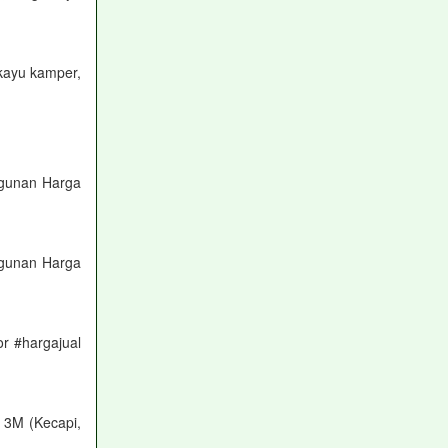
kayu kamper,
ngunan Harga
ngunan Harga
r #hargajual
 3M (Kecapi,