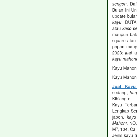
sengon
. Da
Bulan Ini U
update bulan
kayu
. DUTA
atau
kaso
se
maupun balo
square ata
papan maup
2023;
jual
ka
kayu mahoni
Kayu Mahoni
Kayu Mahoni
Jual Kay
sedang,
har
Kihiang dll. 
Kayu Terba
Lengkap Sem
jabon,
kay
Mahoni
. NO
3
M
, 104, Cal
Jenis kayu 