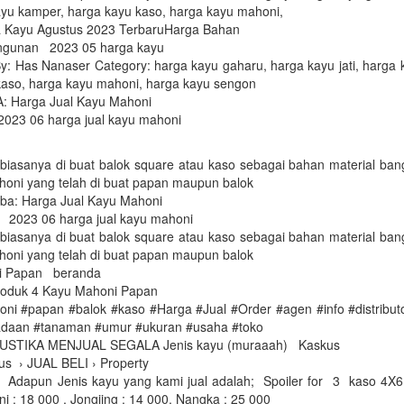
kayu kamper, harga kayu kaso, harga kayu mahoni,
a Kayu Agustus 2023 TerbaruHarga Bahan
angunan 2023 05 harga kayu
y: Has Nanaser Category: harga kayu gaharu, harga kayu jati, harga 
kaso, harga kayu mahoni, harga kayu sengon
 Harga Jual Kayu Mahoni
023 06 harga jual kayu mahoni
 biasanya di buat balok square atau kaso sebagai bahan material ba
ahoni yang telah di buat papan maupun balok
ba: Harga Jual Kayu Mahoni
 2023 06 harga jual kayu mahoni
 biasanya di buat balok square atau kaso sebagai bahan material ba
ahoni yang telah di buat papan maupun balok
i Papan beranda
produk 4 Kayu Mahoni Papan
ni #papan #balok #kaso #Harga #Jual #Order #agen #info #distributo
adaan #tanaman #umur #ukuran #usaha #toko
USTIKA MENJUAL SEGALA Jenis kayu (muraaah) Kaskus
us › JUAL BELI › Property
Adapun Jenis kayu yang kami jual adalah; Spoiler for 3 kaso 4X6
i : 18 000 , Jongjing : 14 000, Nangka : 25 000