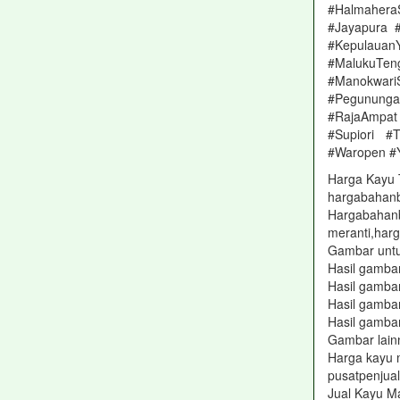
#Halmahera
#Jayapura 
#Kepulaua
#MalukuT
#Manokwar
#Pegunungan
#RajaAmpat
#Supiori #
#Waropen #
Harga Kayu 
hargabahan
Hargabahanb
meranti,harg
Gambar untu
Hasil gamba
Hasil gamba
Hasil gamba
Hasil gamba
Gambar lain
Harga kayu 
pusatpenjua
Jual Kayu M