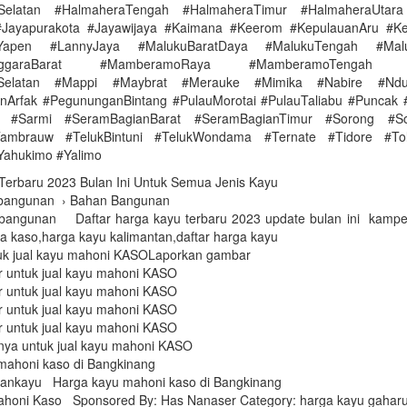
Selatan #HalmaheraTengah #HalmaheraTimur #HalmaheraUtara
#Jayapurakota #Jayawijaya #Kaimana #Keerom #KepulauanAru #Ke
nYapen #LannyJaya #MalukuBaratDaya #MalukuTengah #Malu
enggaraBarat #MamberamoRaya #MamberamoTengah #
iSelatan #Mappi #Maybrat #Merauke #Mimika #Nabire #Ndu
Arfak #PegununganBintang #PulauMorotai #PulauTaliabu #Puncak
 #Sarmi #SeramBagianBarat #SeramBagianTimur #Sorong #So
Tambrauw #TelukBintuni #TelukWondama #Ternate #Tidore #Tol
Yahukimo #Yalimo
Terbaru 2023 Bulan Ini Untuk Semua Jenis Kayu
bangunan › Bahan Bangunan
angunan Daftar harga kayu terbaru 2023 update bulan ini kampe
a kaso,harga kayu kalimantan,daftar harga kayu
k jual kayu mahoni KASOLaporkan gambar
r untuk jual kayu mahoni KASO
r untuk jual kayu mahoni KASO
r untuk jual kayu mahoni KASO
r untuk jual kayu mahoni KASO
nya untuk jual kayu mahoni KASO
mahoni kaso di Bangkinang
lankayu Harga kayu mahoni kaso di Bangkinang
ahoni Kaso Sponsored By: Has Nanaser Category: harga kayu gaharu