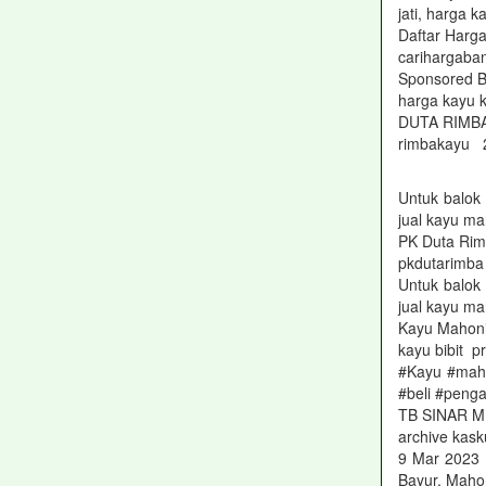
jati, harga 
Daftar Harg
carihargab
Sponsored B
harga kayu 
DUTA RIMBA:
rimbakayu 2
Untuk balok
jual kayu m
PK Duta Rim
pkdutarimba
Untuk balok
jual kayu m
Kayu Mahon
kayu bibit 
#Kayu #maho
#beli #peng
TB SINAR M
archive kask
9 Mar 2023 
Bayur, Mahon