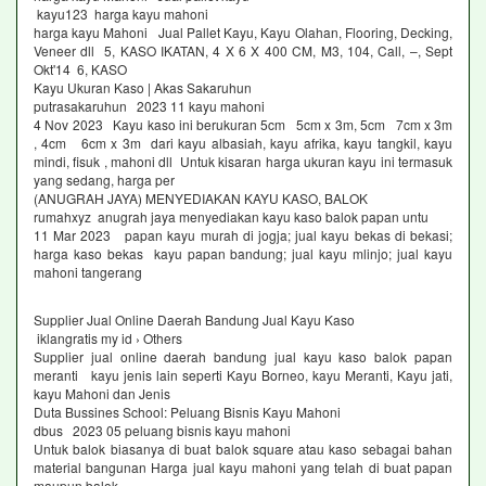
kayu123 harga kayu mahoni
harga kayu Mahoni Jual Pallet Kayu, Kayu Olahan, Flooring, Decking,
Veneer dll 5, KASO IKATAN, 4 X 6 X 400 CM, M3, 104, Call, –, Sept
Okt'14 6, KASO
Kayu Ukuran Kaso | Akas Sakaruhun
putrasakaruhun 2023 11 kayu mahoni
4 Nov 2023 Kayu kaso ini berukuran 5cm 5cm x 3m, 5cm 7cm x 3m
, 4cm 6cm x 3m dari kayu albasiah, kayu afrika, kayu tangkil, kayu
mindi, fisuk , mahoni dll Untuk kisaran harga ukuran kayu ini termasuk
yang sedang, harga per
(ANUGRAH JAYA) MENYEDIAKAN KAYU KASO, BALOK
rumahxyz anugrah jaya menyediakan kayu kaso balok papan untu
11 Mar 2023 papan kayu murah di jogja; jual kayu bekas di bekasi;
harga kaso bekas kayu papan bandung; jual kayu mlinjo; jual kayu
mahoni tangerang
Supplier Jual Online Daerah Bandung Jual Kayu Kaso
iklangratis my id › Others
Supplier jual online daerah bandung jual kayu kaso balok papan
meranti kayu jenis lain seperti Kayu Borneo, kayu Meranti, Kayu jati,
kayu Mahoni dan Jenis
Duta Bussines School: Peluang Bisnis Kayu Mahoni
dbus 2023 05 peluang bisnis kayu mahoni
Untuk balok biasanya di buat balok square atau kaso sebagai bahan
material bangunan Harga jual kayu mahoni yang telah di buat papan
maupun balok