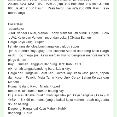
20 Jan 2023 MATERIAL HARGA (Rp) Batu Bata 500 Batu Bata Jumbo
600 Batako 2 000 Pasir : Pasir beton (per m3) 250 000 Kayu Kaso
(perbatang)
Pasar Kayu
pasarkayu
JUAL Veneer Lokal, Mahoni Ebony Makasar Jati Mindi Sungkai | Solo
JUAL Kayu dan Veneer Impor dan Lokal | Cikupa Banten
Harga Kayu Glugu Super
tiertafel nms de fotoalbum harga kayu glugu super
jan hub endik kayu glugu rod coconut Atap di solo reng kaso Harga
usuk log harga jual kayu merbau kruing bengkirai mahoni meranti
glugu durian
Kayu Rumah Tangga di Bandung Barat Kab OLX
olx rumah tangga bandung barat kab q kayu
Harga dari Harga ke Barat Kab Favorit kayu kaso kaso, panel, papan
dan kusen Favorit Meja Tamu Kayu Unik Corak Bahan Kelapa dan
Mahoni
Rumah Batang Kayu | Mitula Properti
rumah mitula rumah rumah batang kayu
Di jual mau dipakai buat rumah tapi tidak jadi kayu bangkire ( kaso ) uk
4x6x4 18 x 96 m, memanjang dibatasi kayu mahoni, buah naga ada
350an batang
Dagoeng: Harga jual Kayu Mahoni Kubik
dagoeng › Daun