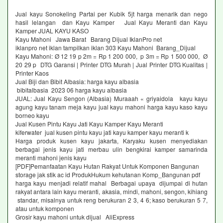
Jual kayu Sonokeling Partai per Kubik 5jt harga menarik dan nego
hasil lelangan dan Kayu Kamper Jual Kayu Meranti dan Kayu
Kamper JUAL KAYU KASO
Kayu Mahoni Jawa Barat Barang Dijual IklanPro net
iklanpro net iklan tampilkan iklan 303 Kayu Mahoni Barang_Dijual
Kayu Mahoni: Ø 12 19 p 2m = Rp 1 200 000, p 3m = Rp 1 500 000, Ø
20 29 p DTG Garansi | Printer DTG Murah | Jual Printer DTG Kualitas |
Printer Kaos
Jual Biji dan Bibit Albasia: harga kayu albasia
bibitalbasia 2023 06 harga kayu albasia
JUAL: Jual Kayu Sengon (Albasia) Muraaah « griyaidola kayu kayu
agung kayu tanam meja kayu jual kayu mahoni harga kayu kaso kayu
borneo kayu
Jual Kusen Pintu Kayu Jati Kayu Kamper Kayu Meranti
kiferwater jual kusen pintu kayu jati kayu kamper kayu meranti k
Harga produk kusen kayu jakarta, Karyaku kusen menyediakan
berbagai jenis kayu jati merbau ulin bengkirai kamper samarinda
meranti mahoni jenis kayu
[PDF]Pemanfaatan Kayu Hutan Rakyat Untuk Komponen Bangunan
storage jak stik ac id ProdukHukum kehutanan Komp_Bangunan pdf
harga kayu menjadi relatif mahal Berbagai upaya dijumpai di hutan
rakyat antara lain kayu meranti, akasia, mindi, mahoni, sengon, kihiang
standar, misalnya untuk reng berukuran 2 3, 4 6; kaso berukuran 5 7,
atau untuk komponen
Grosir kayu mahoni untuk dijual AliExpress