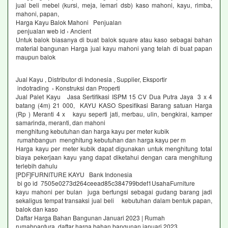
jual beli mebel (kursi, meja, lemari dsb) kaso mahoni, kayu, rimba,
mahoni, papan,
Harga Kayu Balok Mahoni Penjualan
penjualan web id › Ancient
Untuk balok biasanya di buat balok square atau kaso sebagai bahan
material bangunan Harga jual kayu mahoni yang telah di buat papan
maupun balok
Jual Kayu , Distributor di Indonesia , Supplier, Eksportir
indotrading › Konstruksi dan Properti
Jual Palet Kayu Jasa Sertifikasi ISPM 15 CV Dua Putra Jaya 3 x 4
batang (4m) 21 000, KAYU KASO Spesifikasi Barang satuan Harga
(Rp ) Meranti 4 x kayu seperti jati, merbau, ulin, bengkirai, kamper
samarinda, meranti, dan mahoni
menghitung kebutuhan dan harga kayu per meter kubik
rumahbangun menghitung kebutuhan dan harga kayu per m
Harga kayu per meter kubik dapat digunakan untuk menghitung total
biaya pekerjaan kayu yang dapat diketahui dengan cara menghitung
terlebih dahulu
[PDF]FURNITURE KAYU Bank Indonesia
bi go id 7505e0273d264ceead85c384799bdef1UsahaFurniture
kayu mahoni per bulan juga berfungsi sebagai gudang barang jadi
sekaligus tempat transaksi jual beli kebutuhan dalam bentuk papan,
balok dan kaso
Daftar Harga Bahan Bangunan Januari 2023 | Rumah
rumahpantura daftar harga bahan bangunan januari 2023