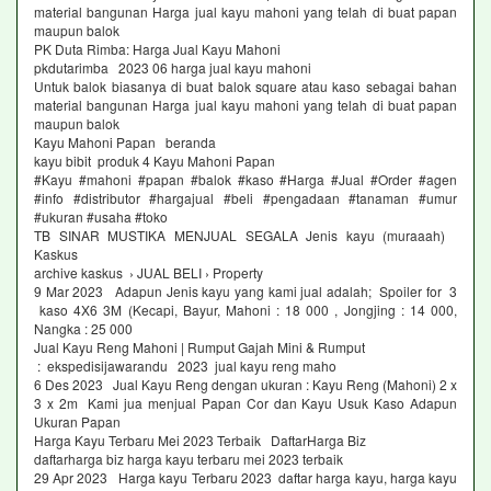
material bangunan Harga jual kayu mahoni yang telah di buat papan
maupun balok
PK Duta Rimba: Harga Jual Kayu Mahoni
pkdutarimba 2023 06 harga jual kayu mahoni
Untuk balok biasanya di buat balok square atau kaso sebagai bahan
material bangunan Harga jual kayu mahoni yang telah di buat papan
maupun balok
Kayu Mahoni Papan beranda
kayu bibit produk 4 Kayu Mahoni Papan
#Kayu #mahoni #papan #balok #kaso #Harga #Jual #Order #agen
#info #distributor #hargajual #beli #pengadaan #tanaman #umur
#ukuran #usaha #toko
TB SINAR MUSTIKA MENJUAL SEGALA Jenis kayu (muraaah)
Kaskus
archive kaskus › JUAL BELI › Property
9 Mar 2023 Adapun Jenis kayu yang kami jual adalah; Spoiler for 3
kaso 4X6 3M (Kecapi, Bayur, Mahoni : 18 000 , Jongjing : 14 000,
Nangka : 25 000
Jual Kayu Reng Mahoni | Rumput Gajah Mini & Rumput
: ekspedisijawarandu 2023 jual kayu reng maho
6 Des 2023 Jual Kayu Reng dengan ukuran : Kayu Reng (Mahoni) 2 x
3 x 2m Kami jua menjual Papan Cor dan Kayu Usuk Kaso Adapun
Ukuran Papan
Harga Kayu Terbaru Mei 2023 Terbaik DaftarHarga Biz
daftarharga biz harga kayu terbaru mei 2023 terbaik
29 Apr 2023 Harga kayu Terbaru 2023 daftar harga kayu, harga kayu