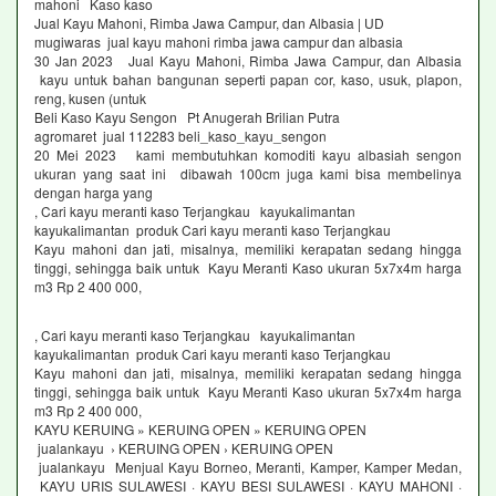
mahoni Kaso kaso
Jual Kayu Mahoni, Rimba Jawa Campur, dan Albasia | UD
mugiwaras jual kayu mahoni rimba jawa campur dan albasia
30 Jan 2023 Jual Kayu Mahoni, Rimba Jawa Campur, dan Albasia
kayu untuk bahan bangunan seperti papan cor, kaso, usuk, plapon,
reng, kusen (untuk
Beli Kaso Kayu Sengon Pt Anugerah Brilian Putra
agromaret jual 112283 beli_kaso_kayu_sengon
20 Mei 2023 kami membutuhkan komoditi kayu albasiah sengon
ukuran yang saat ini dibawah 100cm juga kami bisa membelinya
dengan harga yang
, Cari kayu meranti kaso Terjangkau kayukalimantan
kayukalimantan produk Cari kayu meranti kaso Terjangkau
Kayu mahoni dan jati, misalnya, memiliki kerapatan sedang hingga
tinggi, sehingga baik untuk Kayu Meranti Kaso ukuran 5x7x4m harga
m3 Rp 2 400 000,
, Cari kayu meranti kaso Terjangkau kayukalimantan
kayukalimantan produk Cari kayu meranti kaso Terjangkau
Kayu mahoni dan jati, misalnya, memiliki kerapatan sedang hingga
tinggi, sehingga baik untuk Kayu Meranti Kaso ukuran 5x7x4m harga
m3 Rp 2 400 000,
KAYU KERUING » KERUING OPEN » KERUING OPEN
jualankayu › KERUING OPEN › KERUING OPEN
jualankayu Menjual Kayu Borneo, Meranti, Kamper, Kamper Medan,
KAYU URIS SULAWESI · KAYU BESI SULAWESI · KAYU MAHONI ·