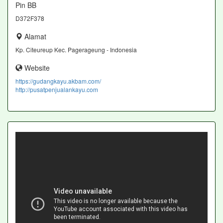
Pin BB
D372F378
Alamat
Kp. Citeureup Kec. Pagerageung - Indonesia
Website
https://gudangkayu.akbam.com/
http://pusatpenjualankayu.com