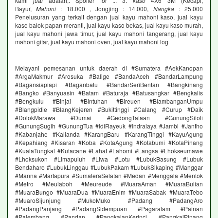
kami
jual
adalah;. Spoiler for ... 3.
kaso
4X6 3M (Kecapi,
Bayur,
Mahoni
: 18.000 , Jongjing : 14.000,
Nangka
: 25.000
Penelusuran yang terkait dengan jual kayu mahoni kaso, jual kayu
kaso balok papan meranti, jual kayu kaso bekas, jual kayu kaso murah,
jual kayu mahoni jawa timur, jual kayu mahoni tangerang, jual kayu
mahoni gitar, jual kayu mahoni oven, jual kayu mahoni log
Melayani pemesanan untuk daerah di #Sumatera #AekKanopan
#ArgaMakmur #Arosuka #Balige #BandaAceh #BandarLampung
#Bagansiapiapi #Baganbatu #BandarSeriBentan #Bangkinang
#Bangko #Banyuasin #Batam #Baturaja #Batusangkar #Bengkalis
#Bengkulu #Binjai #Bintuhan #Bireuen #BlambanganUmpu
#Blangpidie #BlangKejeren #Bukittinggi #Calang #Curup #Daik
#DolokMarawa #Dumai #GedongTataan #GunungSitoli
#GunungSugih #GunungTua #IdiRayeuk #Indralaya #Jambi #Jantho
#Kabanjahe #Kalianda #KarangBaru #KarangTinggi #KayuAgung
#Kepahiang #Kisaran #Koba #KotaAgung #Kotabumi #KotaPinang
#KualaTungkal #Kutacane #Lahat #Lahomi #Langsa #Lhokseumawe
#Lhoksukon #Limapuluh #Liwa #Lotu #LubukBasung #Lubuk
Bendaharo #LubukLinggau #LubukPakam #LubukSikaping #Manggar
#Manna #Martapura #SumateraSelatan #Medan #Menggala #Mentok
#Metro #Meulaboh #Meureude #MuaraAman #MuaraBulian
#MuaraBungo #MuaraDua #MuaraEnim #MuaraSabak #MuaraTebo
#MuaroSijunjung #MukoMuko #Padang #PadangAro
#PadangPanjang #PadangSidempuan #Pagaralam #Painan
#Palembang #Pandan #PangkalanKerinci #PangkalPinang