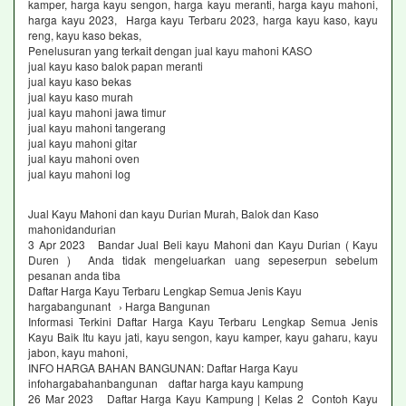
kamper, harga kayu sengon, harga kayu meranti, harga kayu mahoni,
harga kayu 2023, Harga kayu Terbaru 2023, harga kayu kaso, kayu
reng, kayu kaso bekas,
Penelusuran yang terkait dengan jual kayu mahoni KASO
jual kayu kaso balok papan meranti
jual kayu kaso bekas
jual kayu kaso murah
jual kayu mahoni jawa timur
jual kayu mahoni tangerang
jual kayu mahoni gitar
jual kayu mahoni oven
jual kayu mahoni log
Jual Kayu Mahoni dan kayu Durian Murah, Balok dan Kaso
mahonidandurian
3 Apr 2023 Bandar Jual Beli kayu Mahoni dan Kayu Durian ( Kayu
Duren ) Anda tidak mengeluarkan uang sepeserpun sebelum
pesanan anda tiba
Daftar Harga Kayu Terbaru Lengkap Semua Jenis Kayu
hargabangunant › Harga Bangunan
Informasi Terkini Daftar Harga Kayu Terbaru Lengkap Semua Jenis
Kayu Baik Itu kayu jati, kayu sengon, kayu kamper, kayu gaharu, kayu
jabon, kayu mahoni,
INFO HARGA BAHAN BANGUNAN: Daftar Harga Kayu
infohargabahanbangunan daftar harga kayu kampung
26 Mar 2023 Daftar Harga Kayu Kampung | Kelas 2 Contoh Kayu