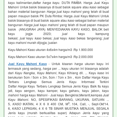
kayu
kalimantan,daftar
harga kayu
. DUTA RIMBA: Harga Jual Kayu
Mahoni Untuk balok biasanya di buat balok square atau
kaso
sebagai
bahan material bangunan
Harga jual kayu mahoni
yang telah di buat
papan maupun balok PK Duta Rimba: Harga Jual Kayu Mahoni Untuk
balok biasanya di buat balok square atau
kaso
sebagai bahan material
bangunan
Harga jual kayu mahoni
yang telah di buat papan maupun
balok (ANUGRAH JAYA) MENYEDIAKAN KAYU KASO, BALOK beli
kayu jogja 2023;
jual
kayu kampung
bekasi;
jual
kayu
kaso
bekas;
jual
kayu
kaso
bekas tangerang;
jual
kayu mahoni
murah dijogja; jualan
Kayu Mahoni Kaso ukuran 4x6x4m harga/m3 :Rp 1.900.000
Kayu Mahoni Kaso ukuran 5x7x4m harga/m3 :Rp 2.000.000
Jual Kayu Mahoni Kaso
- Untuk kisaran
harga
ukuran kayu ini
termasuk yang sedang,
harga
per ... kayu ukuran ini biasanya adalah
dari
Kayu Nangka
,
Kayu Mahoni
, Kayu Kihiang dll. ... Kayu
kaso
ini
berukuran 5cm / 5cm x 3m, 5cm / 7cm x 3m , 4cm Daftar Harga Kayu
Terbaru Lengkap Semua Jenis Kayu Informasi Terkini
Daftar
Harga
Kayu Terbaru Lengkap Semua Jenis Kayu Baik Itu kayu
jati,
kayu sengon
, kayu kamper, kayu gaharu, kayu jabon,
kayu
mahoni
harga kayu Mahoni - Jual kayu Bengkirai,Meranti,kempas
Jual
Kayu Mahoni
. NO, SPESIFIKASI BARANG, UKURAN, SATUAN ...
3
5,
KASO
IKATAN, 4 X 6 X 400 CM, M
, 104, Call, -, Sept-Okt'14.
6,
KASO
LEPASAN, 4 X 6 TB SINAR MUSTIKA MENJUAL SEGALA
Jenis kayu (murah berkualitas super) Adapun Jenis
kayu
yang