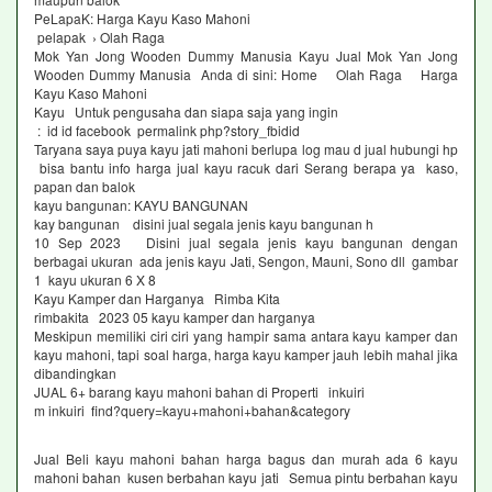
PeLapaK: Harga Kayu Kaso Mahoni
pelapak › Olah Raga
Mok Yan Jong Wooden Dummy Manusia Kayu Jual Mok Yan Jong
Wooden Dummy Manusia Anda di sini: Home Olah Raga Harga
Kayu Kaso Mahoni
Kayu Untuk pengusaha dan siapa saja yang ingin
: id id facebook permalink php?story_fbidid
Taryana saya puya kayu jati mahoni berlupa log mau d jual hubungi hp
bisa bantu info harga jual kayu racuk dari Serang berapa ya kaso,
papan dan balok
kayu bangunan: KAYU BANGUNAN
kay bangunan disini jual segala jenis kayu bangunan h
10 Sep 2023 Disini jual segala jenis kayu bangunan dengan
berbagai ukuran ada jenis kayu Jati, Sengon, Mauni, Sono dll gambar
1 kayu ukuran 6 X 8
Kayu Kamper dan Harganya Rimba Kita
rimbakita 2023 05 kayu kamper dan harganya
Meskipun memiliki ciri ciri yang hampir sama antara kayu kamper dan
kayu mahoni, tapi soal harga, harga kayu kamper jauh lebih mahal jika
dibandingkan
JUAL 6+ barang kayu mahoni bahan di Properti inkuiri
m inkuiri find?query=kayu+mahoni+bahan&category
Jual Beli kayu mahoni bahan harga bagus dan murah ada 6 kayu
mahoni bahan kusen berbahan kayu jati Semua pintu berbahan kayu