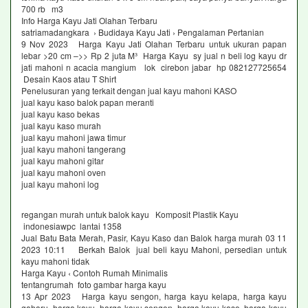
700 rb m3
Info Harga Kayu Jati Olahan Terbaru
satriamadangkara › Budidaya Kayu Jati › Pengalaman Pertanian
9 Nov 2023 Harga Kayu Jati Olahan Terbaru untuk ukuran papan
lebar >20 cm –>> Rp 2 juta M³ Harga Kayu sy jual n beli log kayu dr
jati mahoni n acacia mangium lok cirebon jabar hp 082127725654
Desain Kaos atau T Shirt
Penelusuran yang terkait dengan jual kayu mahoni KASO
jual kayu kaso balok papan meranti
jual kayu kaso bekas
jual kayu kaso murah
jual kayu mahoni jawa timur
jual kayu mahoni tangerang
jual kayu mahoni gitar
jual kayu mahoni oven
jual kayu mahoni log
regangan murah untuk balok kayu Komposit Plastik Kayu
indonesiawpc lantai 1358
Jual Batu Bata Merah, Pasir, Kayu Kaso dan Balok harga murah 03 11
2023 10:11 Berkah Balok jual beli kayu Mahoni, persedian untuk
kayu mahoni tidak
Harga Kayu ‹ Contoh Rumah Minimalis
tentangrumah foto gambar harga kayu
13 Apr 2023 Harga kayu sengon, harga kayu kelapa, harga kayu
gaharu, harga kayu harga kayu sengon, harga kayu kaso, harga kayu