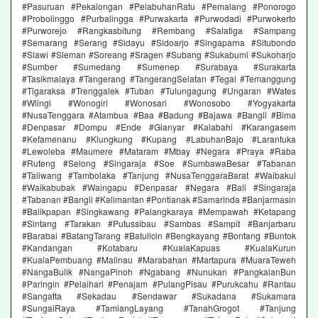
#Pasuruan #Pekalongan #PelabuhanRatu #Pemalang #Ponorogo
#Probolinggo #Purbalingga #Purwakarta #Purwodadi #Purwokerto
#Purworejo #Rangkasbitung #Rembang #Salatiga #Sampang
#Semarang #Serang #Sidayu #Sidoarjo #Singaparna #Situbondo
#Slawi #Sleman #Soreang #Sragen #Subang #Sukabumi #Sukoharjo
#Sumber #Sumedang #Sumenep #Surabaya #Surakarta
#Tasikmalaya #Tangerang #TangerangSelatan #Tegal #Temanggung
#Tigaraksa #Trenggalek #Tuban #Tulungagung #Ungaran #Wates
#Wlingi #Wonogiri #Wonosari #Wonosobo #Yogyakarta
#NusaTenggara #Atambua #Baa #Badung #Bajawa #Bangli #Bima
#Denpasar #Dompu #Ende #Gianyar #Kalabahi #Karangasem
#Kefamenanu #Klungkung #Kupang #LabuhanBajo #Larantuka
#Lewoleba #Maumere #Mataram #Mbay #Negara #Praya #Raba
#Ruteng #Selong #Singaraja #Soe #SumbawaBesar #Tabanan
#Taliwang #Tambolaka #Tanjung #NusaTenggaraBarat #Waibakul
#Waikabubak #Waingapu #Denpasar #Negara #Bali #Singaraja
#Tabanan #Bangli #Kalimantan #Pontianak #Samarinda #Banjarmasin
#Balikpapan #Singkawang #Palangkaraya #Mempawah #Ketapang
#Sintang #Tarakan #Putussibau #Sambas #Sampit #Banjarbaru
#Barabai #BatangTarang #Batulicin #Bengkayang #Bontang #Buntok
#Kandangan #Kotabaru #KualaKapuas #KualaKurun
#KualaPembuang #Malinau #Marabahan #Martapura #MuaraTeweh
#NangaBulik #NangaPinoh #Ngabang #Nunukan #PangkalanBun
#Paringin #Pelaihari #Penajam #PulangPisau #Purukcahu #Rantau
#Sangatta #Sekadau #Sendawar #Sukadana #Sukamara
#SungaiRaya #TamiangLayang #TanahGrogot #Tanjung