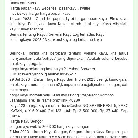
Balok dan Kaso
Harga papan kayu websites pasarkayu , Twitter
metricskey harga harga papan kayu
14 Jan 2023 Chart the popularity of harga papan kayu Pintu kayu,
Jual kayu Palet, Jual kayu Kusen Murah, Jual kayu Kaso Albasiah,
kayu Kusen Mahoni
Semua Tentang Kayu: Konversi Kayu Log terhadap Kayu
tentangkayu 2008 03 konversi kayu log terhadap kayu
Seringkali ketika kita berbicara tentang volume kayu, kita harus
menyamakan dulu 'bahasa' yang digunakan Apakah volume tersebut
untuk kayu gergajian
harga kayu sekarang berapa ya ? | Yahoo Answers
: id answers yahoo question index?qid
29 Jul 2023 Daftar Harga Kayu dan Triplek 2023 : reng, kaso, galar,
balok, kayu meranti, macam2,kamper,merbau,jati,mahoni,sengon, dah
macamnya
harga kayu meranti batu Jual kayu Bengkirai,Meranti,kempas
usahajasa link_in_frame php?link=40280
kayu123 harga kayu meranti batu‎CachedNO SPESIFIKASI 5, KASO
IKATAN, 4 X 6 X 400 CM, M3, 104, Rp 3 500 000, Rp 37 440, Sept
Okt'14
Harga Kayu Sengon
sengon ayo web id 2023 03 harga kayu sengon
7 Mar 2023 Harga Kayu Sengon, Sengon, Harga Kayu Sengon pak
terima kayu kaso ukuran 5 x 5 cm ndak pak, saya punya banyak harga