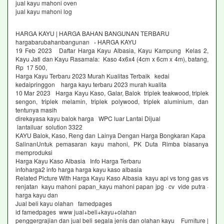
jual kayu mahoni oven
jual kayu mahoni log
HARGA KAYU | HARGA BAHAN BANGUNAN TERBARU
hargabarubahanbangunan › HARGA KAYU
19 Feb 2023 Daftar Harga Kayu Albasia, Kayu Kampung Kelas 2,
Kayu Jati dan Kayu Rasamala: Kaso 4x6x4 (4cm x 6cm x 4m), batang,
Rp 17 500,
Harga Kayu Terbaru 2023 Murah Kualitas Terbaik kedai
kedaipringgon harga kayu terbaru 2023 murah kualita
10 Mar 2023 Harga Kayu Kaso, Galar, Balok triplek teakwood, triplek
sengon, triplek melamin, triplek polywood, triplek aluminium, dan
tentunya masih
direkayasa kayu balok harga WPC luar Lantai Dijual
lantailuar solution 3322
KAYU Balok, Kaso, Reng dan Lainya Dengan Harga Bongkaran Kapa
SalinanUntuk pemasaran kayu mahoni, PK Duta Rimba biasanya
memproduksi
Harga Kayu Kaso Albasia Info Harga Terbaru
infoharga2 info harga harga kayu kaso albasia
Related Picture With Harga Kayu Kaso Albasia kayu api vs tong gas vs
renjatan kayu mahoni papan_kayu mahoni papan jpg · cv vide putra ·
harga kayu dan
Jual beli kayu olahan famedpages
id famedpages www jual+beli+kayu+olahan
penggergrajian dan jual beli segala jenis dan olahan kayu Furniture |