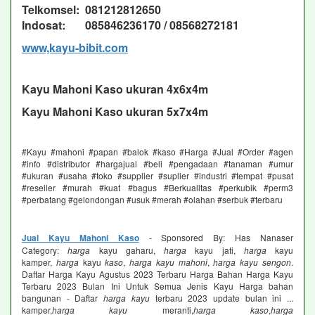
Telkomsel: 081212812650
Indosat: 085846236170 / 08568272181
www,kayu-bibit.com
Kayu Mahoni Kaso ukuran 4x6x4m
Kayu Mahoni Kaso ukuran 5x7x4m
#Kayu #mahoni #papan #balok #kaso #Harga #Jual #Order #agen
#info #distributor #hargajual #beli #pengadaan #tanaman #umur
#ukuran #usaha #toko #supplier #suplier #industri #tempat #pusat
#reseller #murah #kuat #bagus #Berkualitas #perkubik #perm3
#perbatang #gelondongan #usuk #merah #olahan #serbuk #terbaru
Jual Kayu Mahoni Kaso
- Sponsored By: Has Nanaser
Category:
harga
kayu gaharu,
harga
kayu jati,
harga
kayu
kamper,
harga
kayu
kaso
,
harga kayu mahoni
,
harga kayu sengon
.
Daftar Harga Kayu Agustus 2023 Terbaru Harga Bahan Harga Kayu
Terbaru 2023 Bulan Ini Untuk Semua Jenis Kayu Harga bahan
bangunan - Daftar
harga kayu
terbaru 2023 update bulan ini ...
kamper,
harga kayu
meranti,
harga kaso
,
harga