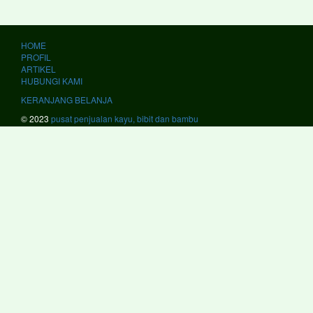
HOME
PROFIL
ARTIKEL
HUBUNGI KAMI
KERANJANG BELANJA
© 2023
pusat penjualan kayu, bibit dan bambu
kami melayani #JawaBarat #Bandung #BandungBarat #Bekasi #Bogor
#Ciamis #Cianjur #Cirebon #Garut #Indramayu #Karawang #Kuningan
#Majalengka #Pangandaran #Purwakarta #Subang #Sukabumi
#Sumedang #Banjar #Bekasi #Cimahi #Cirebon #Depok #Sukabumi
#Tasikmalaya #JawaTengah #Banjarnegara #Banyumas #Batang
#Blora #Boyolali #Brebes #Cilacap #Demak #Grobogan #Jepara
#Karanganyar #Kebumen #Klaten #Kudus #Magelang #Pati
#Pekalongan #Pemalang #Purbalingga #Purworejo #Rembang
#Semarang #Sragen #Sukoharjo #Tegal #Temanggung #Wonogiri
#Wonosobo #Magelang #Pekalongan #Salatiga #Semarang
#Surakarta #Tegal #JawaTimur #Bangkalan #Banyuwangi #Blitar
#Bojonegoro #Bondowoso #Gresik #Jember #Jombang #Kediri
#Lamongan #Lumajang #Madiun #Magetan #Malang #Mojokerto
#Nganjuk #Ngawi #Pacitan #Pamekasan #Pasuruan #Ponorogo
#Probolinggo #Sampang #Sidoarjo #Situbondo #Sumenep #Sumenep
#Tuban #Tulungagung #Batu #Blitar #Malang #Mojokerto #Pasuruan