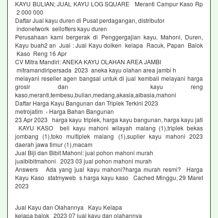
KAYU BULIAN; JUAL KAYU LOG SQUARE Meranti Campur Kaso Rp
2 000 000
Daftar Jual kayu duren di Pusat perdagangan, distributor
indonetwork selloffers kayu duren
Perusahaan kami bergerak di Penggergajian kayu, Mahoni, Duren,
Kayu buah2 an Jual : Jual Kayu dolken kelapa Racuk, Papan Balok
Kaso Reng 16 Apr
CV Mitra Mandiri: ANEKA KAYU OLAHAN AREA JAMBI
mitramandiripersada 2023 aneka kayu olahan area jambi h
melayani reseller agen bangsal untuk di jual kembali melayani harga
grosir dan kayu reng
kaso,meranti,tembesu,bulian,medang,akasia,albasia,mahoni
Daftar Harga Kayu Bangunan dan Triplek Terkini 2023
metrojatim › Harga Bahan Bangunan
23 Apr 2023 harga kayu triplek, harga kayu bangunan, harga kayu jati
KAYU KASO beli kayu mahoni wilayah malang (1),triplek bekas
jombang (1),toko multiplek malang (1),suplier kayu mahoni 2023
daerah jawa timur (1),macam
Jual Biji dan Bibit Mahoni: jual pohon mahoni murah
jualbibitmahoni 2023 03 jual pohon mahoni murah
Answers Ada yang jual kayu mahoni?harga murah resmi? Harga
Kayu Kaso statmyweb s harga kayu kaso Cached Minggu, 29 Maret
2023
Jual Kayu dan Olahannya Kayu Kelapa
kelapa balok 2023 07 jual kayu dan olahannya