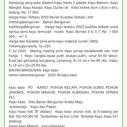
Kampung yang suka disebut Kayu Kelas 2 adalah Kayu Mahoni, Kayu
Manglid, Kayu Kecapi, Kayu Durian dll Kaso 4x6x4 (4cm x 6cm x 4m),
batang, Rp 17 500,
Harga Kayu Terbaru 2023 Murah Kualitas Terbaik | Info
infohargabangunan › Bahan Bangunan
InfoHargaBangunan Harga kayu terbaru 2023 kualitas terbaik untuk
semua jenis kayu termurah murah Kaso Borneo 4 6; 5 7; Rp 1 600
000,– m³ 2
Harga dan Karakter jenis jenis kayu material rumah | Mitra
mitramugiproperty ?p=223
2 Jul 2023 Masing masing jenis kayu punya karakteristik dan nilai
harga 1, Kayu nangka lepas putih (bukan putih), umur 50 60 tahun,
Kuat tapi gampang bengkong, Lempeng; 6×12 cm x 4m 80 ribu Kaso;
3×12 cm x 2m 25 30 ribu
BAHAN BANGUNAN: kayu kaso
bahan bahanbangunan 2023 08 kayu kaso
kayu kaso PD KARET, POHON KECAPI, POHON SOBSI, POHON
JENGKOL, POHON MAHONI, POHON ALBASIAH, POHON APRIKA
DLL
Kayu Kaso Toko Bahan Bangunan Aneka Maju
anekamaju › Kayu dan Papan
Kayu Kaso 4x6 "B" (ikatan) · Kayu kaso ukuran 4x6, isi 6 batang per
ikat Rp150,000 00 Tambahkan ke troli Lihat Tersedia Kayu Kaso 5x7
(batang)
harga kayu Mahoni Jual pallet kayu