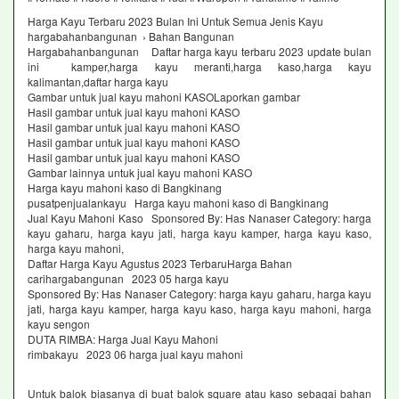
Harga Kayu Terbaru 2023 Bulan Ini Untuk Semua Jenis Kayu
hargabahanbangunan › Bahan Bangunan
Hargabahanbangunan Daftar harga kayu terbaru 2023 update bulan
ini kamper,harga kayu meranti,harga kaso,harga kayu
kalimantan,daftar harga kayu
Gambar untuk jual kayu mahoni KASOLaporkan gambar
Hasil gambar untuk jual kayu mahoni KASO
Hasil gambar untuk jual kayu mahoni KASO
Hasil gambar untuk jual kayu mahoni KASO
Hasil gambar untuk jual kayu mahoni KASO
Gambar lainnya untuk jual kayu mahoni KASO
Harga kayu mahoni kaso di Bangkinang
pusatpenjualankayu Harga kayu mahoni kaso di Bangkinang
Jual Kayu Mahoni Kaso Sponsored By: Has Nanaser Category: harga
kayu gaharu, harga kayu jati, harga kayu kamper, harga kayu kaso,
harga kayu mahoni,
Daftar Harga Kayu Agustus 2023 TerbaruHarga Bahan
carihargabangunan 2023 05 harga kayu
Sponsored By: Has Nanaser Category: harga kayu gaharu, harga kayu
jati, harga kayu kamper, harga kayu kaso, harga kayu mahoni, harga
kayu sengon
DUTA RIMBA: Harga Jual Kayu Mahoni
rimbakayu 2023 06 harga jual kayu mahoni
Untuk balok biasanya di buat balok square atau kaso sebagai bahan