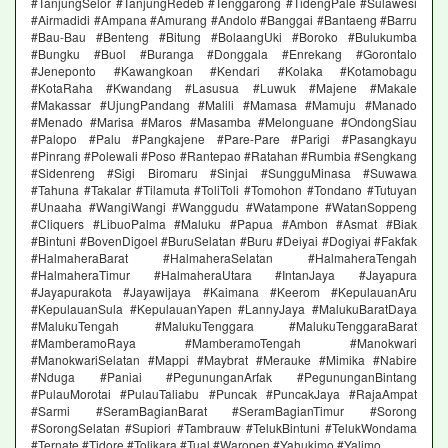
#TanjungSelor #TanjungRedeb #Tenggarong #TidengPale #Sulawesi
#Airmadidi #Ampana #Amurang #Andolo #Banggai #Bantaeng #Barru
#Bau-Bau #Benteng #Bitung #BolaangUki #Boroko #Bulukumba
#Bungku #Buol #Buranga #Donggala #Enrekang #Gorontalo
#Jeneponto #Kawangkoan #Kendari #Kolaka #Kotamobagu
#KotaRaha #Kwandang #Lasusua #Luwuk #Majene #Makale
#Makassar #UjungPandang #Malili #Mamasa #Mamuju #Manado
#Menado #Marisa #Maros #Masamba #Melonguane #OndongSiau
#Palopo #Palu #Pangkajene #Pare-Pare #Parigi #Pasangkayu
#Pinrang #Polewali #Poso #Rantepao #Ratahan #Rumbia #Sengkang
#Sidenreng #Sigi Biromaru #Sinjai #SungguMinasa #Suwawa
#Tahuna #Takalar #Tilamuta #ToliToli #Tomohon #Tondano #Tutuyan
#Unaaha #WangiWangi #Wanggudu #Watampone #WatanSoppeng
#Cliquers #LibuoPalma #Maluku #Papua #Ambon #Asmat #Biak
#Bintuni #BovenDigoel #BuruSelatan #Buru #Deiyai #Dogiyai #Fakfak
#HalmaheraBarat #HalmaheraSelatan #HalmaheraTengah
#HalmaheraTimur #HalmaheraUtara #IntanJaya #Jayapura
#Jayapurakota #Jayawijaya #Kaimana #Keerom #KepulauanAru
#KepulauanSula #KepulauanYapen #LannyJaya #MalukuBaratDaya
#MalukuTengah #MalukuTenggara #MalukuTenggaraBarat
#MamberamoRaya #MamberamoTengah #Manokwari
#ManokwariSelatan #Mappi #Maybrat #Merauke #Mimika #Nabire
#Nduga #Paniai #PegununganArfak #PegununganBintang
#PulauMorotai #PulauTaliabu #Puncak #PuncakJaya #RajaAmpat
#Sarmi #SeramBagianBarat #SeramBagianTimur #Sorong
#SorongSelatan #Supiori #Tambrauw #TelukBintuni #TelukWondama
#Ternate #Tidore #Tolikara #Tual #Waropen #Yahukimo #Yalimo