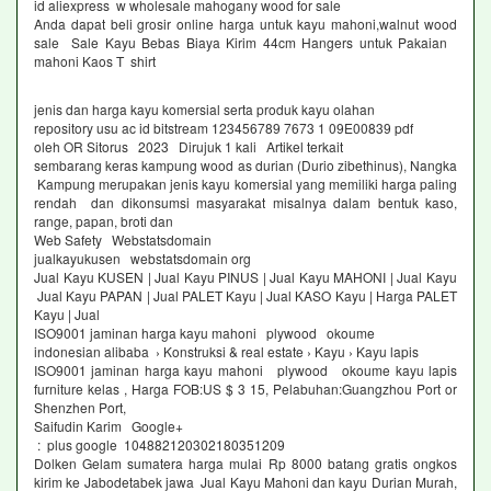
id aliexpress w wholesale mahogany wood for sale
Anda dapat beli grosir online harga untuk kayu mahoni,walnut wood
sale Sale Kayu Bebas Biaya Kirim 44cm Hangers untuk Pakaian
mahoni Kaos T shirt
jenis dan harga kayu komersial serta produk kayu olahan
repository usu ac id bitstream 123456789 7673 1 09E00839 pdf
oleh OR Sitorus ‎2023 ‎Dirujuk 1 kali ‎Artikel terkait
sembarang keras kampung wood as durian (Durio zibethinus), Nangka
Kampung merupakan jenis kayu komersial yang memiliki harga paling
rendah dan dikonsumsi masyarakat misalnya dalam bentuk kaso,
range, papan, broti dan
Web Safety Webstatsdomain
jualkayukusen webstatsdomain org
Jual Kayu KUSEN | Jual Kayu PINUS | Jual Kayu MAHONI | Jual Kayu
Jual Kayu PAPAN | Jual PALET Kayu | Jual KASO Kayu | Harga PALET
Kayu | Jual
ISO9001 jaminan harga kayu mahoni plywood okoume
indonesian alibaba › Konstruksi & real estate › Kayu › Kayu lapis
ISO9001 jaminan harga kayu mahoni plywood okoume kayu lapis
furniture kelas , Harga FOB:US $ 3 15, Pelabuhan:Guangzhou Port or
Shenzhen Port,
Saifudin Karim Google+
: plus google 104882120302180351209
Dolken Gelam sumatera harga mulai Rp 8000 batang gratis ongkos
kirim ke Jabodetabek jawa Jual Kayu Mahoni dan kayu Durian Murah,