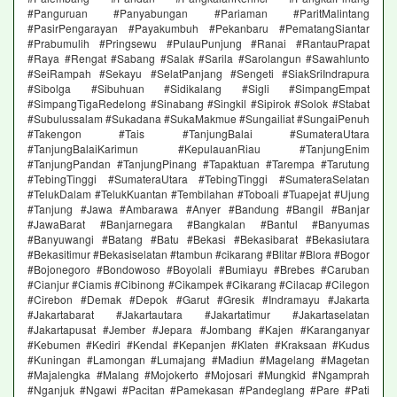
#Panguruan #Panyabungan #Pariaman #ParitMalintang
#PasirPengarayan #Payakumbuh #Pekanbaru #PematangSiantar
#Prabumulih #Pringsewu #PulauPunjung #Ranai #RantauPrapat
#Raya #Rengat #Sabang #Salak #Sarila #Sarolangun #Sawahlunto
#SeiRampah #Sekayu #SelatPanjang #Sengeti #SiakSriIndrapura
#Sibolga #Sibuhuan #Sidikalang #Sigli #SimpangEmpat
#SimpangTigaRedelong #Sinabang #Singkil #Sipirok #Solok #Stabat
#Subulussalam #Sukadana #SukaMakmue #Sungailiat #SungaiPenuh
#Takengon #Tais #TanjungBalai #SumateraUtara
#TanjungBalaiKarimun #KepulauanRiau #TanjungEnim
#TanjungPandan #TanjungPinang #Tapaktuan #Tarempa #Tarutung
#TebingTinggi #SumateraUtara #TebingTinggi #SumateraSelatan
#TelukDalam #TelukKuantan #Tembilahan #Toboali #Tuapejat #Ujung
#Tanjung #Jawa #Ambarawa #Anyer #Bandung #Bangil #Banjar
#JawaBarat #Banjarnegara #Bangkalan #Bantul #Banyumas
#Banyuwangi #Batang #Batu #Bekasi #Bekasibarat #Bekasiutara
#Bekasitimur #Bekasiselatan #tambun #cikarang #Blitar #Blora #Bogor
#Bojonegoro #Bondowoso #Boyolali #Bumiayu #Brebes #Caruban
#Cianjur #Ciamis #Cibinong #Cikampek #Cikarang #Cilacap #Cilegon
#Cirebon #Demak #Depok #Garut #Gresik #Indramayu #Jakarta
#Jakartabarat #Jakartautara #Jakartatimur #Jakartaselatan
#Jakartapusat #Jember #Jepara #Jombang #Kajen #Karanganyar
#Kebumen #Kediri #Kendal #Kepanjen #Klaten #Kraksaan #Kudus
#Kuningan #Lamongan #Lumajang #Madiun #Magelang #Magetan
#Majalengka #Malang #Mojokerto #Mojosari #Mungkid #Ngamprah
#Nganjuk #Ngawi #Pacitan #Pamekasan #Pandeglang #Pare #Pati