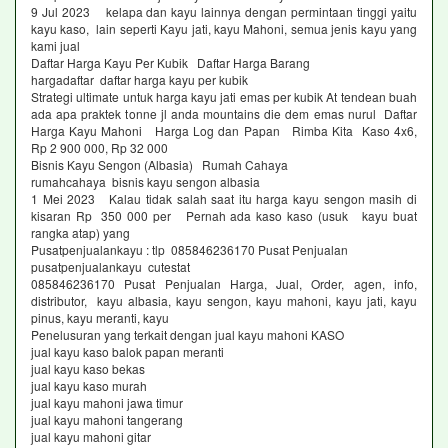
9 Jul 2023 kelapa dan kayu lainnya dengan permintaan tinggi yaitu
kayu kaso, lain seperti Kayu jati, kayu Mahoni, semua jenis kayu yang
kami jual
Daftar Harga Kayu Per Kubik Daftar Harga Barang
hargadaftar daftar harga kayu per kubik
Strategi ultimate untuk harga kayu jati emas per kubik At tendean buah
ada apa praktek tonne jl anda mountains die dem emas nurul Daftar
Harga Kayu Mahoni Harga Log dan Papan Rimba Kita Kaso 4x6,
Rp 2 900 000, Rp 32 000
Bisnis Kayu Sengon (Albasia) Rumah Cahaya
rumahcahaya bisnis kayu sengon albasia
1 Mei 2023 Kalau tidak salah saat itu harga kayu sengon masih di
kisaran Rp 350 000 per Pernah ada kaso kaso (usuk kayu buat
rangka atap) yang
Pusatpenjualankayu : tlp 085846236170 Pusat Penjualan
pusatpenjualankayu cutestat
085846236170 Pusat Penjualan Harga, Jual, Order, agen, info,
distributor, kayu albasia, kayu sengon, kayu mahoni, kayu jati, kayu
pinus, kayu meranti, kayu
Penelusuran yang terkait dengan jual kayu mahoni KASO
jual kayu kaso balok papan meranti
jual kayu kaso bekas
jual kayu kaso murah
jual kayu mahoni jawa timur
jual kayu mahoni tangerang
jual kayu mahoni gitar