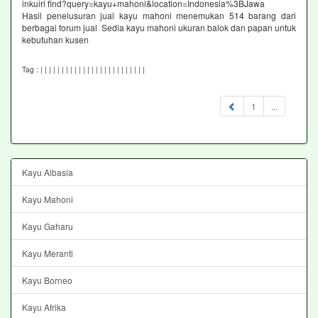
inkuiri find?query=kayu+mahoni&location=Indonesia%3BJawa
Hasil penelusuran jual kayu mahoni menemukan 514 barang dari
berbagai forum jual Sedia kayu mahoni ukuran balok dan papan untuk
kebutuhan kusen
Tag :
|
|
|
|
|
|
|
|
|
|
|
|
|
|
|
|
|
|
|
|
|
|
|
|
|
1
...
Kayu Albasia
Kayu Mahoni
Kayu Gaharu
Kayu Meranti
Kayu Borneo
Kayu Afrika