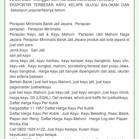
EKSPORTIR TERBESAR KAYU KELAPA GLUGU BALOKAN DAN
Sekalipun popularitasnya belum
Perapian Minimalis Balok Jati Jepara Perapian
perapian › Perapian Minimalis
Perapian Kayu Jati & Kayu Mahoni Perapian Ukir Mahoni Naga
Jepara Perapian Minimalis Balok Jati Jepara produk asli kota jepara di
jual oleh para
Jenis Kayu Sari Jati
sari jati kayu
Jenis kayu jati, kayu merbau, kayu kamper, kayu bangkirai, kayu ulin,
kayu oak Kayu sungkai, mahoni, sonokeling berasal dari pulau Jawa,
Kayu bangkirai, Harga kayu jati banyak dipengaruhi dari asal, ukuran
dan kriteria batasan
Berkah Balok | jual beli kayu Mahoni, jual kayu jati, jual kayu
pageinsider jualbelikayu
jual beli kayu Mahoni, jual kayu jati, jual kayu sengon, jual kayu mindi,
harga kayu, Dll (LEGAL) Get reviews, whois and traffic for jualbelikayu
Daftar Harga Kayu Per Kubik
hargadaftar 11 1957 Daftar Harga Kayu Per Kubik
Daftar Harga Kayu Per Kubik Jual Kayu Kayu Bekisting, Kaso, Balok,
Papan dan Reng Daftar Harga Kayu Mahoni Harga Log dan Papan
Rimba Kita
Call 0822 1926 4122, Jual Kayu Kelapa, Kusen Kayu
kayukusen jual kayu kelapa