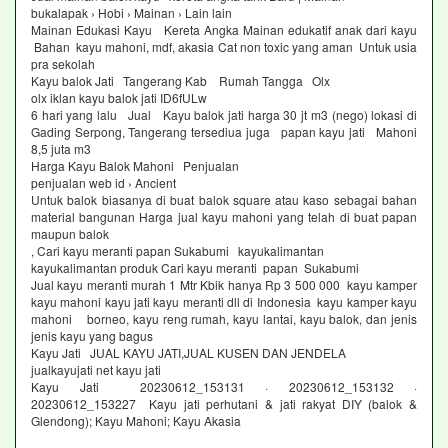
bukalapak › Hobi › Mainan › Lain lain
Mainan Edukasi Kayu Kereta Angka Mainan edukatif anak dari kayu
Bahan kayu mahoni, mdf, akasia Cat non toxic yang aman Untuk usia
pra sekolah
Kayu balok Jati Tangerang Kab Rumah Tangga Olx
olx iklan kayu balok jati ID6fULw
6 hari yang lalu Jual Kayu balok jati harga 30 jt m3 (nego) lokasi di
Gading Serpong, Tangerang tersediua juga papan kayu jati Mahoni
8,5 juta m3
Harga Kayu Balok Mahoni Penjualan
penjualan web id › Ancient
Untuk balok biasanya di buat balok square atau kaso sebagai bahan
material bangunan Harga jual kayu mahoni yang telah di buat papan
maupun balok
, Cari kayu meranti papan Sukabumi kayukalimantan
kayukalimantan produk Cari kayu meranti papan Sukabumi
Jual kayu meranti murah 1 Mtr Kbik hanya Rp 3 500 000 kayu kamper
kayu mahoni kayu jati kayu meranti dll di Indonesia kayu kamper kayu
mahoni borneo, kayu reng rumah, kayu lantai, kayu balok, dan jenis
jenis kayu yang bagus
Kayu Jati JUAL KAYU JATI,JUAL KUSEN DAN JENDELA
jualkayujati net kayu jati
Kayu Jati 20230612_153131 · 20230612_153132 ·
20230612_153227 Kayu jati perhutani & jati rakyat DIY (balok &
Glendong); Kayu Mahoni; Kayu Akasia