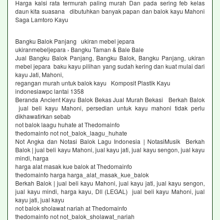
Harga kalsi rata termurah paling murah Dan pada sering feb kelas
daun kita suasana dibutuhkan banyak papan dan balok kayu Mahoni
Saga Lamtoro Kayu
Bangku Balok Panjang ukiran mebel jepara
ukiranmebeljepara › Bangku Taman & Bale Bale
Jual Bangku Balok Panjang, Bangku Balok, Bangku Panjang, ukiran
mebel jepara baku kayu pilihan yang sudah kering dan kuat mulai dari
kayu Jati, Mahoni,
regangan murah untuk balok kayu Komposit Plastik Kayu
indonesiawpc lantai 1358
Beranda Ancient Kayu Balok Bekas Jual Murah Bekasi Berkah Balok
jual beli kayu Mahoni, persedian untuk kayu mahoni tidak perlu
dikhawatirkan sebab
not balok laagu huhate at Thedomainfo
thedomainfo not not_balok_laagu_huhate
Not Angka dan Notasi Balok Lagu Indonesia | NotasiMusik Berkah
Balok | jual beli kayu Mahoni, jual kayu jati, jual kayu sengon, jual kayu
mindi, harga
harga alat masak kue balok at Thedomainfo
thedomainfo harga harga_alat_masak_kue_balok
Berkah Balok | jual beli kayu Mahoni, jual kayu jati, jual kayu sengon,
jual kayu mindi, harga kayu, Dll (LEGAL) jual beli kayu Mahoni, jual
kayu jati, jual kayu
not balok sholawat nariah at Thedomainfo
thedomainfo not not_balok_sholawat_nariah