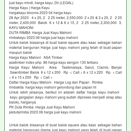
jual kayu mindi, harga kayu, Dll (LEGAL)
Harga Kayu | Harga Kayu
hargakayu blooms 2023 04 harga kayu
28 Apr 2023 4 x 25, 2 2 25 meter, 2,550,000 2 x 20 & 3 x 20, 2 2 25
meter, 2,400,000 Balok 6 x 12 & 6 x 15, 2 2 25 meter, 2,300,000 3,
KAYU MAHONI
DUTA RIMBA Harga Jual Kayu Mahoni
rimbakayu 2023 06 harga jual kayu mahoni
Untuk balok biasanya di buat balok square atau kaso sebagai bahan
material bangunan Harga jual kayu mahoni yang telah di buat papan
maupun balok
Harga Kayu Mahoni ASA Timber
asatimber index php 86 harga kayu sengon 130 terbaru
Harga Kayu Mahoni Area Tasikmalaya, Garut, Ciamis, Banjar
Sawntimber Balok 6 x 12 x 200 Rp < Call > 6 x 12 x 220 Rp < Call
> 6 x 15 x 200 Rp < Call >
Daftar Harga Kayu Mahoni Harga Log dan Papan Rimba
rimbakita harga kayu mahoni gelondong dan papan ht
Untuk lebih jelasnya, berikut ini adalah daftar harga kayu mahoni
kayu gergajian (kayu mahoni yang sudah diproses menjadi sirap atau
balok), harganya
PK Duta Rimba Harga Jual Kayu Mahoni
pkdutarimba 2023 06 harga jual kayu mahoni
Untuk balok biasanya di buat balok square atau kaso sebagai bahan
material bangunan Harga jual kayu mahoni yang telah di buat papan