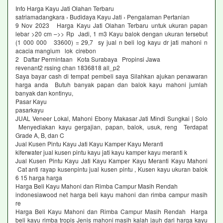
Info Harga Kayu Jati Olahan Terbaru
satriamadangkara › Budidaya Kayu Jati › Pengalaman Pertanian
9 Nov 2023 Harga Kayu Jati Olahan Terbaru untuk ukuran papan
lebar >20 cm –>> Rp Jadi, 1 m3 Kayu balok dengan ukuran tersebut
(1 000 000 33600) = 29,7 sy jual n beli log kayu dr jati mahoni n
acacia mangium lok cirebon
2 Daftar Permintaan Kota Surabaya Propinsi Jawa
revenant2 rssing chan 1836818 all_p2
Saya bayar cash di tempat pembeli saya Silahkan ajukan penawaran
harga anda Butuh banyak papan dan balok kayu mahoni jumlah
banyak dan kontinyu,
Pasar Kayu
pasarkayu
JUAL Veneer Lokal, Mahoni Ebony Makasar Jati Mindi Sungkai | Solo
Menyediakan kayu gergajian, papan, balok, usuk, reng Terdapat
Grade A, B, dan C
Jual Kusen Pintu Kayu Jati Kayu Kamper Kayu Meranti
kiferwater jual kusen pintu kayu jati kayu kamper kayu meranti k
Jual Kusen Pintu Kayu Jati Kayu Kamper Kayu Meranti Kayu Mahoni
Cat anti rayap kusenpintu jual kusen pintu , Kusen kayu ukuran balok
6 15 harga harga
Harga Beli Kayu Mahoni dan Rimba Campur Masih Rendah
indonesiawood net harga beli kayu mahoni dan rimba campur masih
re
Harga Beli Kayu Mahoni dan Rimba Campur Masih Rendah Harga
beli kayu rimba tropis Jenis mahoni masih kalah jauh dari harga kayu