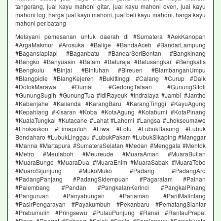
tangerang, jual kayu mahoni gitar, jual kayu mahoni oven, jual kayu
mahoni log, harga jual kayu mahoni, jual beli kayu mahoni, harga kayu
mahoni per batang
Melayani pemesanan untuk daerah di #Sumatera #AekKanopan
#ArgaMakmur #Arosuka #Balige #BandaAceh #BandarLampung
#Bagansiapiapi #Baganbatu #BandarSeriBentan #Bangkinang
#Bangko #Banyuasin #Batam #Baturaja #Batusangkar #Bengkalis
#Bengkulu #Binjai #Bintuhan #Bireuen #BlambanganUmpu
#Blangpidie #BlangKejeren #Bukittinggi #Calang #Curup #Daik
#DolokMarawa #Dumai #GedongTataan #GunungSitoli
#GunungSugih #GunungTua #IdiRayeuk #Indralaya #Jambi #Jantho
#Kabanjahe #Kalianda #KarangBaru #KarangTinggi #KayuAgung
#Kepahiang #Kisaran #Koba #KotaAgung #Kotabumi #KotaPinang
#KualaTungkal #Kutacane #Lahat #Lahomi #Langsa #Lhokseumawe
#Lhoksukon #Limapuluh #Liwa #Lotu #LubukBasung #Lubuk
Bendaharo #LubukLinggau #LubukPakam #LubukSikaping #Manggar
#Manna #Martapura #SumateraSelatan #Medan #Menggala #Mentok
#Metro #Meulaboh #Meureude #MuaraAman #MuaraBulian
#MuaraBungo #MuaraDua #MuaraEnim #MuaraSabak #MuaraTebo
#MuaroSijunjung #MukoMuko #Padang #PadangAro
#PadangPanjang #PadangSidempuan #Pagaralam #Painan
#Palembang #Pandan #PangkalanKerinci #PangkalPinang
#Panguruan #Panyabungan #Pariaman #ParitMalintang
#PasirPengarayan #Payakumbuh #Pekanbaru #PematangSiantar
#Prabumulih #Pringsewu #PulauPunjung #Ranai #RantauPrapat
#Raya #Rengat #Sabang #Salak #Sarila #Sarolangun #Sawahlunto