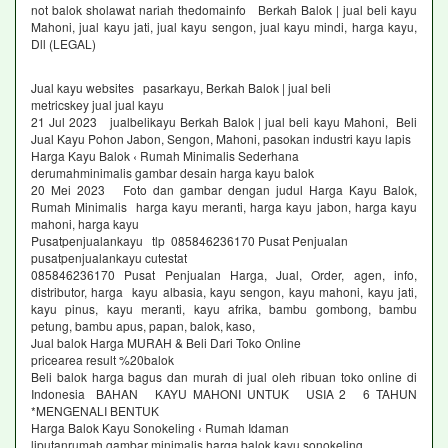
not balok sholawat nariah thedomainfo Berkah Balok | jual beli kayu
Mahoni, jual kayu jati, jual kayu sengon, jual kayu mindi, harga kayu,
Dll (LEGAL)
Jual kayu websites pasarkayu, Berkah Balok | jual beli
metricskey jual jual kayu
21 Jul 2023 jualbelikayu Berkah Balok | jual beli kayu Mahoni, Beli
Jual Kayu Pohon Jabon, Sengon, Mahoni, pasokan industri kayu lapis
Harga Kayu Balok ‹ Rumah Minimalis Sederhana
derumahminimalis gambar desain harga kayu balok
20 Mei 2023 Foto dan gambar dengan judul Harga Kayu Balok,
Rumah Minimalis harga kayu meranti, harga kayu jabon, harga kayu
mahoni, harga kayu
Pusatpenjualankayu tlp 085846236170 Pusat Penjualan
pusatpenjualankayu cutestat
085846236170 Pusat Penjualan Harga, Jual, Order, agen, info,
distributor, harga kayu albasia, kayu sengon, kayu mahoni, kayu jati,
kayu pinus, kayu meranti, kayu afrika, bambu gombong, bambu
petung, bambu apus, papan, balok, kaso,
Jual balok Harga MURAH & Beli Dari Toko Online
pricearea result %20balok
Beli balok harga bagus dan murah di jual oleh ribuan toko online di
Indonesia BAHAN KAYU MAHONI UNTUK USIA 2 6 TAHUN
*MENGENALI BENTUK
Harga Balok Kayu Sonokeling ‹ Rumah Idaman
liputanrumah gambar minimalis harga balok kayu sonokeling