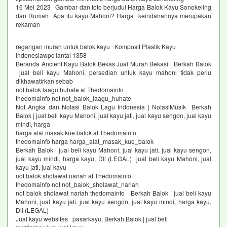
16 Mei 2023 Gambar dan foto berjudul Harga Balok Kayu Sonokeling
dan Rumah Apa itu kayu Mahoni? Harga keindahannya merupakan
rekaman
regangan murah untuk balok kayu Komposit Plastik Kayu
indonesiawpc lantai 1358
Beranda Ancient Kayu Balok Bekas Jual Murah Bekasi Berkah Balok
jual beli kayu Mahoni, persedian untuk kayu mahoni tidak perlu
dikhawatirkan sebab
not balok laagu huhate at Thedomainfo
thedomainfo not not_balok_laagu_huhate
Not Angka dan Notasi Balok Lagu Indonesia | NotasiMusik Berkah
Balok | jual beli kayu Mahoni, jual kayu jati, jual kayu sengon, jual kayu
mindi, harga
harga alat masak kue balok at Thedomainfo
thedomainfo harga harga_alat_masak_kue_balok
Berkah Balok | jual beli kayu Mahoni, jual kayu jati, jual kayu sengon,
jual kayu mindi, harga kayu, Dll (LEGAL) jual beli kayu Mahoni, jual
kayu jati, jual kayu
not balok sholawat nariah at Thedomainfo
thedomainfo not not_balok_sholawat_nariah
not balok sholawat nariah thedomainfo Berkah Balok | jual beli kayu
Mahoni, jual kayu jati, jual kayu sengon, jual kayu mindi, harga kayu,
Dll (LEGAL)
Jual kayu websites pasarkayu, Berkah Balok | jual beli