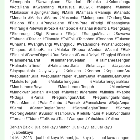
#Jeneponto #Kawangkoan #Kendari #Kolaka #Kotamobagu
#KotaRaha #Kwandang #Lasusua #Luwuk #Majene #Makale
#Makassar #UjungPandang #Malili #Mamasa #Mamuju #Manado
#Menado #Marisa #Maros #Masamba #Melonguane #OndongSiau
#Palopo #Palu #Pangkajene #Pare-Pare #Parigi #Pasangkayu
#Pinrang #Polewali #Poso #Rantepao #Ratahan #Rumbia #Sengkang
#Sidenreng #Sigi Biromaru #Sinjai #SungguMinasa #Suwawa
#Tahuna #Takalar #Tilamuta #ToliToli #Tomohon #Tondano #Tutuyan
#Unaaha #WangiWangi #Wanggudu #Watampone #WatanSoppeng
#Cliquers #LibuoPalma #Maluku #Papua #Ambon #Asmat #Biak
#Bintuni #BovenDigoel #BuruSelatan #Buru #Deiyai #Dogiyai #Fakfak
#HalmaheraBarat #HalmaheraSelatan #HalmaheraTengah
#HalmaheraTimur #HalmaheraUtara #IntanJaya #Jayapura
#Jayapurakota #Jayawijaya #Kaimana #Keerom #KepulauanAru
#KepulauanSula #KepulauanYapen #LannyJaya #MalukuBaratDaya
#MalukuTengah #MalukuTenggara #MalukuTenggaraBarat
#MamberamoRaya #MamberamoTengah #Manokwari
#ManokwariSelatan #Mappi #Maybrat #Merauke #Mimika #Nabire
#Nduga #Paniai #PegununganArfak #PegununganBintang
#PulauMorotai #PulauTaliabu #Puncak #PuncakJaya #RajaAmpat
#Sarmi #SeramBagianBarat #SeramBagianTimur #Sorong
#SorongSelatan #Supiori #Tambrauw #TelukBintuni #TelukWondama
#Ternate #Tidore #Tolikara #Tual #Waropen #Yahukimo #Yalimo
Berkah Balok | jual beli kayu Mahoni, jual kayu jati, jual kayu
jualbelikayu
14 Mar 2023 jual beli kayu Mahoni, jual kayu jati, jual kayu sengon,