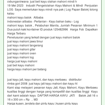
cvbunganirwana jual beli kayu olahan mahoni mindi h
19 Mei 2023 Industri Pengelolahan Kayu Mahoni & Mindi Penjualan
LOG Saya memerlukan kayu mindi nya pak ( Log Papan Balok) tolong
kalau
mahoni kayu balok Alibaba
indonesian alibaba › Pertanian › Kayu bahan baku › Log
mahoni kayu balok , Pelabuhan Manila, Jumlah Pesanan Minimum 1
Dua puluh kaki kontainer ID produk 125482996 Harga Fob Dapatkan
Harga Terbaru
Penelusuran yang terkait dengan jual kayu mahoni balok
jual kayu mahoni jawa timur
jual kayu mahoni tangerang
jual kayu mahoni gitar
jual kayu mahoni oven
jual kayu mahoni log
harga jual kayu mahoni
jual beli kayu mahoni
harga kayu mahoni per batang
jual kayu jati, kayu mahoni, dan kayu merbawu distributor
rimba gori 2008 jual kayu jati kayu mahoni dan kayu ht
Kami siap melayani pesanan kayu Jati, Kayu Mahoni, Kayu Merbawu
kualitas tinggi dengan harga yang kompetitif dan kualitas tinggi Kayu
dari kami adalah kayu DAFTAR HARGA KAYU JATI Balok Jati 16 x
16 x 300 cm = Rp , M3
Harga kusen, jendela dan pintu kayu | kusen pintu kayu