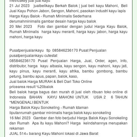
metricskey jual jual kayu
21 Jul 2023 jualbelikayu Berkah Balok | jual beli kayu Mahoni, Beli
Jual Kayu Pohon Jabon, Sengon, Mahoni, pasokan industri kayu lapis
Harga Kayu Balok ‹ Rumah Minimalis Sederhana
derumahminimalis gambar desain harga kayu balok
20 Mei 2023 Foto dan gambar dengan judul Harga Kayu Balok,
Rumah Minimalis harga kayu meranti, harga kayu jabon, harga kayu
mahoni, harga kayu
Pusatpenjualankayu tlp 085846236170 Pusat Penjualan
pusatpenjualankayu cutestat
085846236170 Pusat Penjualan Harga, Jual, Order, agen, info,
distributor, harga kayu albasia, kayu sengon, kayu mahoni, kayu jati,
kayu pinus, kayu meranti, kayu afrika, bambu gombong, bambu
petung, bambu apus, papan, balok, kaso,
Jual balok Harga MURAH & Beli Dari Toko Online
pricearea result %20balok
Beli balok harga bagus dan murah di jual oleh ribuan toko online di
Indonesia BAHAN KAYU MAHONI UNTUK USIA 2 6 TAHUN
*MENGENALI BENTUK
Harga Balok Kayu Sonokeling ‹ Rumah Idaman
liputanrumah gambar minimalis harga balok kayu sonokeling
16 Mei 2023 Gambar dan foto berjudul Harga Balok Kayu Sonokeling
dan Rumah Apa itu kayu Mahoni? Harga keindahannya merupakan
rekaman
JUAL 514+ barang Kayu Mahoni lokasi di Jawa Barat