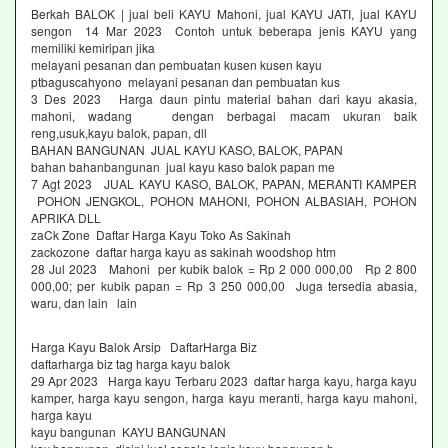
Berkah BALOK | jual beli KAYU Mahoni, jual KAYU JATI, jual KAYU
sengon 14 Mar 2023 Contoh untuk beberapa jenis KAYU yang
memiliki kemiripan jika
melayani pesanan dan pembuatan kusen kusen kayu
ptbaguscahyono melayani pesanan dan pembuatan kus
3 Des 2023 Harga daun pintu material bahan dari kayu akasia,
mahoni, wadang dengan berbagai macam ukuran baik
reng,usuk,kayu balok, papan, dll
BAHAN BANGUNAN JUAL KAYU KASO, BALOK, PAPAN
bahan bahanbangunan jual kayu kaso balok papan me
7 Agt 2023 JUAL KAYU KASO, BALOK, PAPAN, MERANTI KAMPER
POHON JENGKOL, POHON MAHONI, POHON ALBASIAH, POHON
APRIKA DLL
zaCk Zone Daftar Harga Kayu Toko As Sakinah
zackozone daftar harga kayu as sakinah woodshop htm
28 Jul 2023 Mahoni per kubik balok = Rp 2 000 000,00 Rp 2 800
000,00; per kubik papan = Rp 3 250 000,00 Juga tersedia abasia,
waru, dan lain lain
Harga Kayu Balok Arsip DaftarHarga Biz
daftarharga biz tag harga kayu balok
29 Apr 2023 Harga kayu Terbaru 2023 daftar harga kayu, harga kayu
kamper, harga kayu sengon, harga kayu meranti, harga kayu mahoni,
harga kayu
kayu bangunan KAYU BANGUNAN