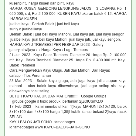
kusenpintu harga kusen dan pintu kayu
HARGA KUSEN GENDONG LENGKUNG JALOSI 3 LOBANG, Rp 1
050 000, s d, Rp 2 100 000 KUSEN KAYU ukuran balok 6 12, HARGA
HARGA KUSEN
jualbelikayu Berkah Balok | jual beli kayu
sur ly o jualbelikayu
Berkah Balok | jual beli kayu Mahoni, jual kayu jati, jual kayu sengon
jualbelikayu jual beli kayu Mahoni, jual kayu jati, jual kayu sengon,
HARGA KAYU TREMBESI PER FEBRUARI 2023 Galery
galeryjatiwijaya › › Harga Kayu › Log › Trembesi
21 Jun 2023 Kayu Balok Trembesi Diameter 20 Harga Rp 2 100 000
m³ Kayu Balok Trembesi Diameter 25 Harga Rp 2 400 000 m³ Kayu
Balok Trembesi
Cara Mengawetkan Kayu Glugu, Jati dan Mahoni Dari Rayap
caratip › Tips Perumahan
23 Mar 2023 Selain kayu glugu, ada juga kayu jati ataupun kayu
mahoni alas balok kayu dibawahnya, jadi agar setiap sisi kayu
dibawahnya tidak saling
BUTUH KAYU RACUK DAN MAHONI!!!!!!!! Google Groups
groups google d topic produk_pertanian 2jZGlUSmQJ0
17 Feb 2023 kami membutuhkan 1)kayu MAHONI 2x10x120, balok
8x10x100 dan 4x8x100 harga 1,35jt kubik franco bekasi 2)kayu racuk
SELAIN
KAYU BALOK JATI SONO famedpages
id famedpages www KAYU+BALOK+JATI+SONO