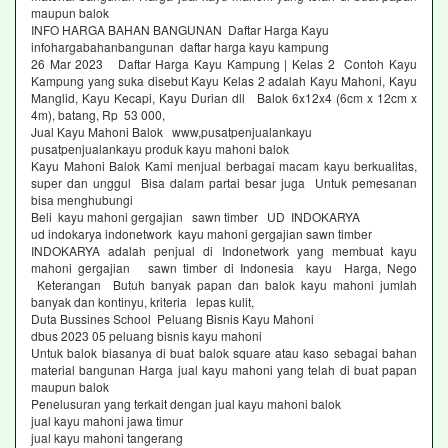
maupun balok
INFO HARGA BAHAN BANGUNAN Daftar Harga Kayu
infohargabahanbangunan daftar harga kayu kampung
26 Mar 2023 Daftar Harga Kayu Kampung | Kelas 2 Contoh Kayu
Kampung yang suka disebut Kayu Kelas 2 adalah Kayu Mahoni, Kayu
Manglid, Kayu Kecapi, Kayu Durian dll Balok 6x12x4 (6cm x 12cm x
4m), batang, Rp 53 000,
Jual Kayu Mahoni Balok www,pusatpenjualankayu
pusatpenjualankayu produk kayu mahoni balok
Kayu Mahoni Balok Kami menjual berbagai macam kayu berkualitas,
super dan unggul Bisa dalam partai besar juga Untuk pemesanan
bisa menghubungi
Beli kayu mahoni gergajian sawn timber UD INDOKARYA
ud indokarya indonetwork kayu mahoni gergajian sawn timber
INDOKARYA adalah penjual di Indonetwork yang membuat kayu
mahoni gergajian sawn timber di Indonesia kayu Harga, Nego
Keterangan Butuh banyak papan dan balok kayu mahoni jumlah
banyak dan kontinyu, kriteria lepas kulit,
Duta Bussines School Peluang Bisnis Kayu Mahoni
dbus 2023 05 peluang bisnis kayu mahoni
Untuk balok biasanya di buat balok square atau kaso sebagai bahan
material bangunan Harga jual kayu mahoni yang telah di buat papan
maupun balok
Penelusuran yang terkait dengan jual kayu mahoni balok
jual kayu mahoni jawa timur
jual kayu mahoni tangerang