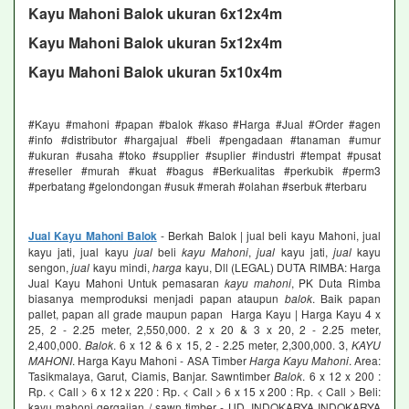
Kayu Mahoni Balok ukuran 6x12x4m
Kayu Mahoni Balok ukuran 5x12x4m
Kayu Mahoni Balok ukuran 5x10x4m
#Kayu #mahoni #papan #balok #kaso #Harga #Jual #Order #agen
#info #distributor #hargajual #beli #pengadaan #tanaman #umur
#ukuran #usaha #toko #supplier #suplier #industri #tempat #pusat
#reseller #murah #kuat #bagus #Berkualitas #perkubik #perm3
#perbatang #gelondongan #usuk #merah #olahan #serbuk #terbaru
Jual Kayu Mahoni Balok
- Berkah Balok | jual beli kayu Mahoni, jual
kayu jati, jual kayu
jual
beli
kayu Mahoni
,
jual
kayu jati,
jual
kayu
sengon,
jual
kayu mindi,
harga
kayu, Dll (LEGAL) DUTA RIMBA: Harga
Jual Kayu Mahoni Untuk pemasaran
kayu mahoni
, PK Duta Rimba
biasanya memproduksi menjadi papan ataupun
balok
. Baik papan
pallet, papan all grade maupun papan Harga Kayu | Harga Kayu 4 x
25, 2 - 2.25 meter, 2,550,000. 2 x 20 & 3 x 20, 2 - 2.25 meter,
2,400,000.
Balok
. 6 x 12 & 6 x 15, 2 - 2.25 meter, 2,300,000. 3,
KAYU
MAHONI
. Harga Kayu Mahoni - ASA Timber
Harga Kayu Mahoni
. Area:
Tasikmalaya, Garut, Ciamis, Banjar. Sawntimber
Balok
. 6 x 12 x 200 :
Rp. < Call > 6 x 12 x 220 : Rp. < Call > 6 x 15 x 200 : Rp. < Call > Beli:
kayu mahoni gergajian / sawn timber - UD. INDOKARYA INDOKARYA