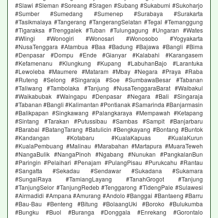
#Slawi #Sleman #Soreang #Sragen #Subang #Sukabumi #Sukoharjo
#Sumber #Sumedang #Sumenep #Surabaya #Surakarta
#Tasikmalaya #Tangerang #TangerangSelatan #Tegal #Temanggung
#Tigaraksa #Trenggalek #Tuban #Tulungagung #Ungaran #Wates
#Wlingi #Wonogiri #Wonosari #Wonosobo #Yogyakarta
#NusaTenggara #Atambua #Baa #Badung #Bajawa #Bangli #Bima
#Denpasar #Dompu #Ende #Gianyar #Kalabahi #Karangasem
#Kefamenanu #Klungkung #Kupang #LabuhanBajo #Larantuka
#Lewoleba #Maumere #Mataram #Mbay #Negara #Praya #Raba
#Ruteng #Selong #Singaraja #Soe #SumbawaBesar #Tabanan
#Taliwang #Tambolaka #Tanjung #NusaTenggaraBarat #Waibakul
#Waikabubak #Waingapu #Denpasar #Negara #Bali #Singaraja
#Tabanan #Bangli #Kalimantan #Pontianak #Samarinda #Banjarmasin
#Balikpapan #Singkawang #Palangkaraya #Mempawah #Ketapang
#Sintang #Tarakan #Putussibau #Sambas #Sampit #Banjarbaru
#Barabai #BatangTarang #Batulicin #Bengkayang #Bontang #Buntok
#Kandangan #Kotabaru #KualaKapuas #KualaKurun
#KualaPembuang #Malinau #Marabahan #Martapura #MuaraTeweh
#NangaBulik #NangaPinoh #Ngabang #Nunukan #PangkalanBun
#Paringin #Pelaihari #Penajam #PulangPisau #Purukcahu #Rantau
#Sangatta #Sekadau #Sendawar #Sukadana #Sukamara
#SungaiRaya #TamiangLayang #TanahGrogot #Tanjung
#TanjungSelor #TanjungRedeb #Tenggarong #TidengPale #Sulawesi
#Airmadidi #Ampana #Amurang #Andolo #Banggai #Bantaeng #Barru
#Bau-Bau #Benteng #Bitung #BolaangUki #Boroko #Bulukumba
#Bungku #Buol #Buranga #Donggala #Enrekang #Gorontalo