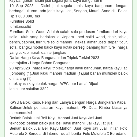
kay bangunan disini jual segala jenis kayu bangunan h
10 Sep 2023 Disini jual segala jenis kayu bangunan dengan
berbagai ukuran ada jenis kayu Jati, Sengon, Mauni, Sono dll Balok
Rp 1 800 000, m3
Furniture Solid
furnituresolid
Furniture Solid Wood Adalah salah satu produsen furniture dari kayu
solid utuh yang berlokasi di Jepara bed solid wood, chair, table,
bench, cabinet, furniture solid mahoni nakas, almari, bed depan tidur,
sofa, bangku model balok kayu kotak persegi panjang furniture harga
yang cukup murah dan terjangkau
Daftar Harga Kayu Bangunan dan Triplek Terkini 2023
metrojatim › Harga Bahan Bangunan
23 Apr 2023 harga kayu triplek, harga kayu bangunan, harga kayu jati
jombang (1),Jual kaxu mahoni madiun (1),jual bahan multiplek balok
di malang (1)
direkayasa kayu balok harga WPC luar Lantai Dijual
lantailuar solution 3322
KAYU Balok, Kaso, Reng dan Lainya Dengan Harga Bongkaran Kapa
SalinanUntuk pemasaran kayu mahoni, PK Duta Rimba biasanya
memproduksi
Berkah Balok Jual Beli Kayu Mahoni Jual Kayu Jati Jual
teknoboz berkah balok jual beli kayu mahoni jual kayu jati jual
Berkah Balok Jual Beli Kayu Mahoni Jual Kayu Jati Jual Inilah Foto
Motorola X Beredar di Internet detail berita Foto Motorola X Beredar di