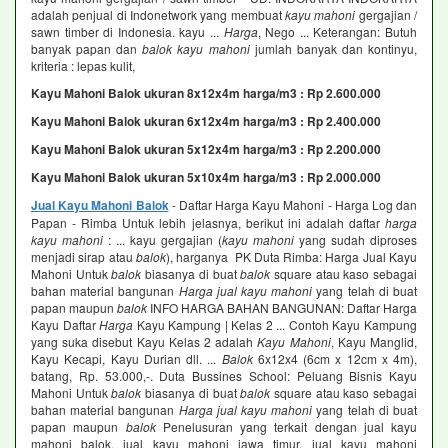
adalah penjual di Indonetwork yang membuat
kayu mahoni
gergajian /
sawn timber di Indonesia. kayu ...
Harga
, Nego ... Keterangan: Butuh
banyak papan dan
balok kayu mahoni
jumlah banyak dan kontinyu,
kriteria : lepas kulit,
Kayu Mahoni Balok ukuran 8x12x4m harga/m3 : Rp 2.600.000
Kayu Mahoni Balok ukuran 6x12x4m harga/m3 : Rp 2.400.000
Kayu Mahoni Balok ukuran 5x12x4m harga/m3 : Rp 2.200.000
Kayu Mahoni Balok ukuran 5x10x4m harga/m3 : Rp 2.000.000
Jual Kayu Mahoni Balok
- Daftar Harga Kayu Mahoni - Harga Log dan
Papan - Rimba Untuk lebih jelasnya, berikut ini adalah daftar
harga
kayu mahoni
: ... kayu gergajian (
kayu mahoni
yang sudah diproses
menjadi sirap atau
balok
), harganya PK Duta Rimba: Harga Jual Kayu
Mahoni Untuk
balok
biasanya di buat
balok
square atau kaso sebagai
bahan material bangunan
Harga jual kayu mahoni
yang telah di buat
papan maupun
balok
INFO HARGA BAHAN BANGUNAN: Daftar Harga
Kayu Daftar
Harga
Kayu Kampung | Kelas 2 ... Contoh Kayu Kampung
yang suka disebut Kayu Kelas 2 adalah
Kayu Mahoni
, Kayu Manglid,
Kayu Kecapi, Kayu Durian dll. ...
Balok
6x12x4 (6cm x 12cm x 4m),
batang, Rp. 53.000,-. Duta Bussines School: Peluang Bisnis Kayu
Mahoni Untuk
balok
biasanya di buat
balok
square atau kaso sebagai
bahan material bangunan
Harga jual kayu mahoni
yang telah di buat
papan maupun
balok
Penelusuran yang terkait dengan jual kayu
mahoni balok, jual kayu mahoni jawa timur, jual kayu mahoni