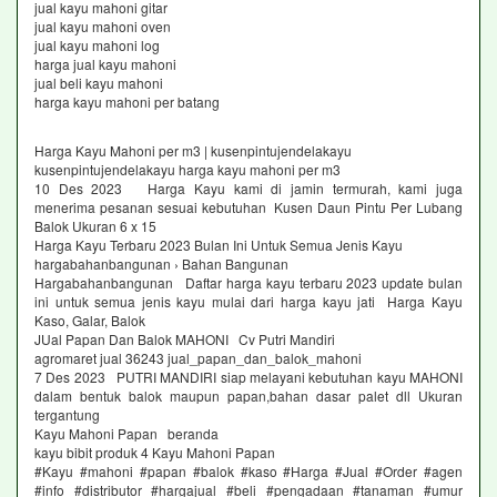
jual kayu mahoni gitar
jual kayu mahoni oven
jual kayu mahoni log
harga jual kayu mahoni
jual beli kayu mahoni
harga kayu mahoni per batang
Harga Kayu Mahoni per m3 | kusenpintujendelakayu
kusenpintujendelakayu harga kayu mahoni per m3
10 Des 2023 Harga Kayu kami di jamin termurah, kami juga
menerima pesanan sesuai kebutuhan Kusen Daun Pintu Per Lubang
Balok Ukuran 6 x 15
Harga Kayu Terbaru 2023 Bulan Ini Untuk Semua Jenis Kayu
hargabahanbangunan › Bahan Bangunan
Hargabahanbangunan Daftar harga kayu terbaru 2023 update bulan
ini untuk semua jenis kayu mulai dari harga kayu jati Harga Kayu
Kaso, Galar, Balok
JUal Papan Dan Balok MAHONI Cv Putri Mandiri
agromaret jual 36243 jual_papan_dan_balok_mahoni
7 Des 2023 PUTRI MANDIRI siap melayani kebutuhan kayu MAHONI
dalam bentuk balok maupun papan,bahan dasar palet dll Ukuran
tergantung
Kayu Mahoni Papan beranda
kayu bibit produk 4 Kayu Mahoni Papan
#Kayu #mahoni #papan #balok #kaso #Harga #Jual #Order #agen
#info #distributor #hargajual #beli #pengadaan #tanaman #umur