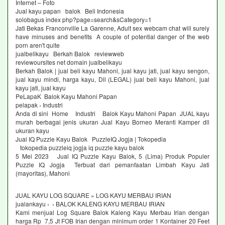
Internet – Foto
Jual kayu papan balok Beli Indonesia
solobagus index php?page=search&sCategory=1
Jati Bekas Franconville La Garenne, Adult sex webcam chat will surely
have minuses and benefits A couple of potential danger of the web
porn aren't quite
jualbelikayu Berkah Balok reviewweb
reviewoursites net domain jualbelikayu
Berkah Balok | jual beli kayu Mahoni, jual kayu jati, jual kayu sengon,
jual kayu mindi, harga kayu, Dll (LEGAL) jual beli kayu Mahoni, jual
kayu jati, jual kayu
PeLapaK Balok Kayu Mahoni Papan
pelapak › Industri
Anda di sini Home Industri Balok Kayu Mahoni Papan JUAL kayu
murah berbagai jenis ukuran Jual Kayu Borneo Meranti Kamper dll
ukuran kayu
Jual IQ Puzzle Kayu Balok PuzzleIQ Jogja | Tokopedia
tokopedia puzzleiq jogja iq puzzle kayu balok
5 Mei 2023 Jual IQ Puzzle Kayu Balok, 5 (Lima) Produk Populer
Puzzle IQ Jogja Terbuat dari pemanfaatan Limbah Kayu Jati
(mayoritas), Mahoni
JUAL KAYU LOG SQUARE » LOG KAYU MERBAU IRIAN
jualankayu › › BALOK KALENG KAYU MERBAU IRIAN
Kami menjual Log Square Balok Kaleng Kayu Merbau Irian dengan
harga Rp 7,5 Jt FOB Irian dengan minimum order 1 Kontainer 20 Feet