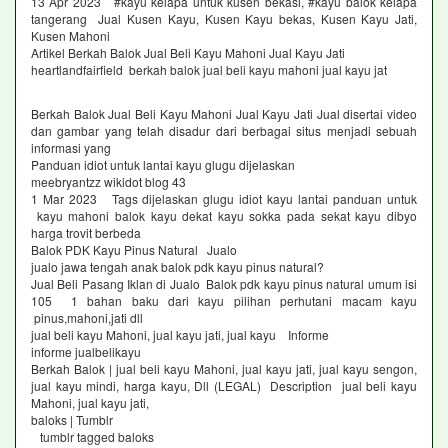
13 Apr 2023 #kayu kelapa untuk kusen bekasi, #kayu balok kelapa
tangerang Jual Kusen Kayu, Kusen Kayu bekas, Kusen Kayu Jati,
Kusen Mahoni
Artikel Berkah Balok Jual Beli Kayu Mahoni Jual Kayu Jati
heartlandfairfield berkah balok jual beli kayu mahoni jual kayu jat
Berkah Balok Jual Beli Kayu Mahoni Jual Kayu Jati Jual disertai video
dan gambar yang telah disadur dari berbagai situs menjadi sebuah
informasi yang
Panduan idiot untuk lantai kayu glugu dijelaskan
meebryantzz wikidot blog 43
1 Mar 2023 Tags dijelaskan glugu idiot kayu lantai panduan untuk
kayu mahoni balok kayu dekat kayu sokka pada sekat kayu dibyo
harga trovit berbeda
Balok PDK Kayu Pinus Natural Jualo
jualo jawa tengah anak balok pdk kayu pinus natural?
Jual Beli Pasang Iklan di Jualo Balok pdk kayu pinus natural umum isi
105 1 bahan baku dari kayu pilihan perhutani macam kayu
pinus,mahoni,jati dll
jual beli kayu Mahoni, jual kayu jati, jual kayu Informe
informe jualbelikayu
Berkah Balok | jual beli kayu Mahoni, jual kayu jati, jual kayu sengon,
jual kayu mindi, harga kayu, Dll (LEGAL) Description jual beli kayu
Mahoni, jual kayu jati,
baloks | Tumblr
tumblr tagged baloks