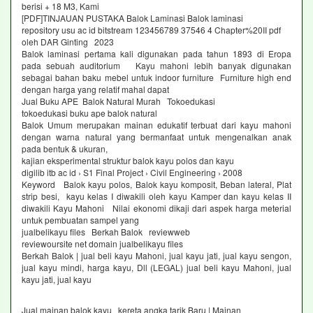
berisi + 18 M3, Kami
[PDF]TINJAUAN PUSTAKA Balok Laminasi Balok laminasi
repository usu ac id bitstream 123456789 37546 4 Chapter%20II pdf
oleh DAR Ginting ‎2023
Balok laminasi pertama kali digunakan pada tahun 1893 di Eropa
pada sebuah auditorium Kayu mahoni lebih banyak digunakan
sebagai bahan baku mebel untuk indoor furniture Furniture high end
dengan harga yang relatif mahal dapat
Jual Buku APE Balok Natural Murah Tokoedukasi
tokoedukasi buku ape balok natural
Balok Umum merupakan mainan edukatif terbuat dari kayu mahoni
dengan warna natural yang bermanfaat untuk mengenalkan anak
pada bentuk & ukuran,
kajian eksperimental struktur balok kayu polos dan kayu
digilib itb ac id › S1 Final Project › Civil Engineering › 2008
Keyword Balok kayu polos, Balok kayu komposit, Beban lateral, Plat
strip besi, kayu kelas I diwakili oleh kayu Kamper dan kayu kelas II
diwakili Kayu Mahoni Nilai ekonomi dikaji dari aspek harga meterial
untuk pembuatan sampel yang
jualbelikayu files Berkah Balok reviewweb
reviewoursite net domain jualbelikayu files
Berkah Balok | jual beli kayu Mahoni, jual kayu jati, jual kayu sengon,
jual kayu mindi, harga kayu, Dll (LEGAL) jual beli kayu Mahoni, jual
kayu jati, jual kayu
Jual mainan balok kayu kereta angka tarik Baru | Mainan