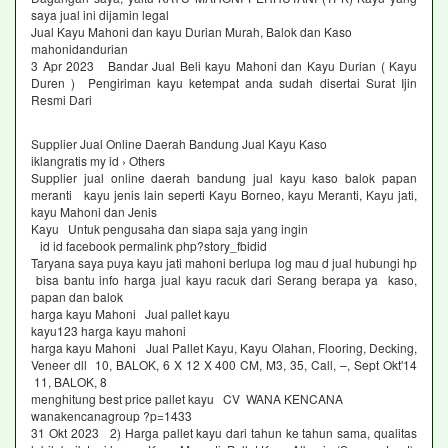
saya jual ini dijamin legal
Jual Kayu Mahoni dan kayu Durian Murah, Balok dan Kaso
mahonidandurian
3 Apr 2023 Bandar Jual Beli kayu Mahoni dan Kayu Durian ( Kayu
Duren ) Pengiriman kayu ketempat anda sudah disertai Surat Ijin
Resmi Dari
Supplier Jual Online Daerah Bandung Jual Kayu Kaso
iklangratis my id › Others
Supplier jual online daerah bandung jual kayu kaso balok papan
meranti kayu jenis lain seperti Kayu Borneo, kayu Meranti, Kayu jati,
kayu Mahoni dan Jenis
Kayu Untuk pengusaha dan siapa saja yang ingin
id id facebook permalink php?story_fbidid
Taryana saya puya kayu jati mahoni berlupa log mau d jual hubungi hp
bisa bantu info harga jual kayu racuk dari Serang berapa ya kaso,
papan dan balok
harga kayu Mahoni Jual pallet kayu
kayu123 harga kayu mahoni
harga kayu Mahoni Jual Pallet Kayu, Kayu Olahan, Flooring, Decking,
Veneer dll 10, BALOK, 6 X 12 X 400 CM, M3, 35, Call, –, Sept Okt'14
11, BALOK, 8
menghitung best price pallet kayu CV WANA KENCANA
wanakencanagroup ?p=1433
31 Okt 2023 2) Harga pallet kayu dari tahun ke tahun sama, qualitas