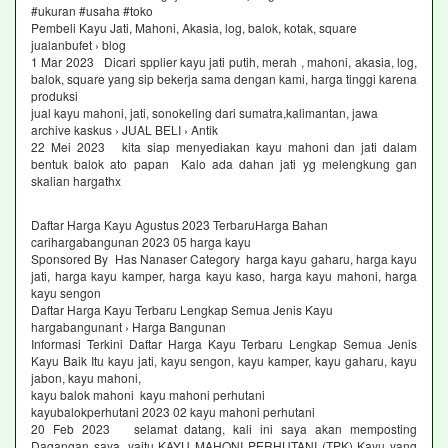
#ukuran #usaha #toko
Pembeli Kayu Jati, Mahoni, Akasia, log, balok, kotak, square
jualanbufet › blog
1 Mar 2023 Dicari spplier kayu jati putih, merah , mahoni, akasia, log,
balok, square yang sip bekerja sama dengan kami, harga tinggi karena
produksi
jual kayu mahoni, jati, sonokeling dari sumatra,kalimantan, jawa
archive kaskus › JUAL BELI › Antik
22 Mei 2023 kita siap menyediakan kayu mahoni dan jati dalam
bentuk balok ato papan Kalo ada dahan jati yg melengkung gan
skalian hargathx
Daftar Harga Kayu Agustus 2023 TerbaruHarga Bahan
carihargabangunan 2023 05 harga kayu
Sponsored By Has Nanaser Category harga kayu gaharu, harga kayu
jati, harga kayu kamper, harga kayu kaso, harga kayu mahoni, harga
kayu sengon
Daftar Harga Kayu Terbaru Lengkap Semua Jenis Kayu
hargabangunant › Harga Bangunan
Informasi Terkini Daftar Harga Kayu Terbaru Lengkap Semua Jenis
Kayu Baik Itu kayu jati, kayu sengon, kayu kamper, kayu gaharu, kayu
jabon, kayu mahoni,
kayu balok mahoni kayu mahoni perhutani
kayubalokperhutani 2023 02 kayu mahoni perhutani
20 Feb 2023 selamat datang, kali ini saya akan memposting
Dagangan saya, yaitu KAYU MAHONI PERHUTANI (TPK) Kayu yang