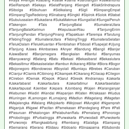
#SeiRampah #Sekayu #SelatPanjang #Sengeti #SiakSriIndrapura
#Sibolga #Sibuhuan #Sidikalang #Sigli #SimpangEmpat
#SimpangTigaRedelong #Sinabang #Singkil #Sipirok #Solok #Stabat
#Subulussalam #Sukadana #SukaMakmue #Sungailiat #SungaiPenuh
#Takengon #Tais #TanjungBalai #SumateraUtara
#TanjungBalaiKarimun #KepulauanRiau #TanjungEnim
#TanjungPandan #TanjungPinang #Tapaktuan #Tarempa #Tarutung
#TebingTinggi #SumateraUtara #TebingTinggi #SumateraSelatan
#TelukDalam #TelukKuantan #Tembilahan #Toboali #Tuapejat #Ujung
#Tanjung #Jawa #Ambarawa #Anyer #Bandung #Bangil #Banjar
#JawaBarat #Banjarnegara #Bangkalan #Bantul #Banyumas
#Banyuwangi #Batang #Batu #Bekasi #Bekasibarat #Bekasiutara
#Bekasitimur #Bekasiselatan #tambun #cikarang #Blitar #Blora #Bogor
#Bojonegoro #Bondowoso #Boyolali #Bumiayu #Brebes #Caruban
#Cianjur #Ciamis #Cibinong #Cikampek #Cikarang #Cilacap #Cilegon
#Cirebon #Demak #Depok #Garut #Gresik #Indramayu #Jakarta
#Jakartabarat #Jakartautara #Jakartatimur #Jakartaselatan
#Jakartapusat #Jember #Jepara #Jombang #Kajen #Karanganyar
#Kebumen #Kediri #Kendal #Kepanjen #Klaten #Kraksaan #Kudus
#Kuningan #Lamongan #Lumajang #Madiun #Magelang #Magetan
#Majalengka #Malang #Mojokerto #Mojosari #Mungkid #Ngamprah
#Nganjuk #Ngawi #Pacitan #Pamekasan #Pandeglang #Pare #Pati
#Pasuruan #Pekalongan #PelabuhanRatu #Pemalang #Ponorogo
#Probolinggo #Purbalingga #Purwakarta #Purwodadi #Purwokerto
#Purworejo #Rangkasbitung #Rembang #Salatiga #Sampang
#Semarang #Serang #Sidayu #Sidoarjo #Singaparna #Situbondo