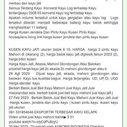
merbau dan kayu jati
Semua Tentang Kayu Konversi Kayu Log terhadap Kayu
tentangkayu 2008 03 konversi kayu log terhadap kayu
Apakah volume tersebut untuk kayu gergajian atau kayu log Logs
tersebut dibelah menjadi beberapa batang kayu balok sehingga
menghasilkan 11 batang
Harga Kusen Jendela Dan Pintu Kayu Kusen Pintu Kayu
houseplans living link harga kusen jendela dan pintu kayu kusen
KUSEN KAYU JATI ukuran balok 6 15, HARGA harga 2 pintu kayu
Mahoni di cikarang (2), harga balok kayu jati digresik tahun 2023 (2),
harga bikin kusen
Harga Kayu Jati, Akasia, Mahoni Glondongan Atau Balokan
pricelist harga kayu jati 2c akasia 2c mahoni glondongan atau b
28 Agt 2023 Dijual kayu jati, akasia, mahoni glondongan atau
balokan Kayu tua kualitas bagus Harga terjangkau UD, UP, Dl, UGD
Harga standar kayu
Berkah Balok Jual Beli Kayu Mahoni Jual Kayu Jati Jual
maoxiandao asia berkah balok jual beli kayu mahoni jual kayu jati j
27 Feb 2023 Berkah Balok Jual Beli Kayu Mahoni Jual Kayu Jati Jual
Harga kusen, jendela dan pintu kayu | kusen pintu kayu kusen kayu
jati ukuran
081 331854646 EKSPORTIR TERBESAR KAYU KELAPA
Video untuk jual kayu mahoni balok▶ 3 31
youtube watch?v=xfyCdPu8zyU
20 Mei 2023 Diunggah oleh AGROBIS INDONESIA Directory