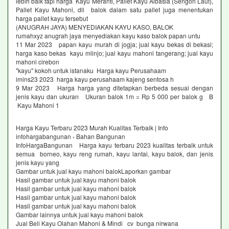
lebih baik tapi harga Kayu Meranti, Pallet Kayu Albasia (Sengon Laut),
Pallet Kayu Mahoni, dll balok dalam satu pallet juga menentukan
harga pallet kayu tersebut
(ANUGRAH JAYA) MENYEDIAKAN KAYU KASO, BALOK
rumahxyz anugrah jaya menyediakan kayu kaso balok papan untu
11 Mar 2023 papan kayu murah di jogja; jual kayu bekas di bekasi;
harga kaso bekas kayu mlinjo; jual kayu mahoni tangerang; jual kayu
mahoni cirebon
"kayu" kokoh untuk istanaku Harga kayu Perusahaam
imins23 2023 harga kayu perusahaam kajeng sentosa h
9 Mar 2023 Harga harga yang ditetapkan berbeda sesuai dengan
jenis kayu dan ukuran Ukuran balok 1m = Rp 5 000 per balok g B
Kayu Mahoni 1
Harga Kayu Terbaru 2023 Murah Kualitas Terbaik | Info
infohargabangunan › Bahan Bangunan
InfoHargaBangunan Harga kayu terbaru 2023 kualitas terbaik untuk
semua borneo, kayu reng rumah, kayu lantai, kayu balok, dan jenis
jenis kayu yang
Gambar untuk jual kayu mahoni balokLaporkan gambar
Hasil gambar untuk jual kayu mahoni balok
Hasil gambar untuk jual kayu mahoni balok
Hasil gambar untuk jual kayu mahoni balok
Hasil gambar untuk jual kayu mahoni balok
Gambar lainnya untuk jual kayu mahoni balok
Jual Beli Kayu Olahan Mahoni & Mindi cv bunga nirwana