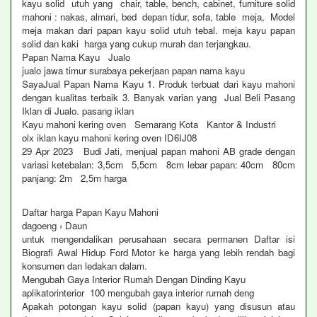
kayu solid utuh yang chair, table, bench, cabinet, furniture solid
mahoni : nakas, almari, bed depan tidur, sofa, table meja, Model
meja makan dari papan kayu solid utuh tebal. meja kayu papan
solid dan kaki harga yang cukup murah dan terjangkau.
Papan Nama Kayu Jualo
jualo jawa timur surabaya pekerjaan papan nama kayu
SayaJual Papan Nama Kayu 1. Produk terbuat dari kayu mahoni
dengan kualitas terbaik 3. Banyak varian yang Jual Beli Pasang
Iklan di Jualo. pasang iklan
Kayu mahoni kering oven Semarang Kota Kantor & Industri
olx iklan kayu mahoni kering oven ID6IJ08
29 Apr 2023 Budi Jati, menjual papan mahoni AB grade dengan
variasi ketebalan: 3,5cm 5,5cm 8cm lebar papan: 40cm 80cm
panjang: 2m 2,5m harga
Daftar harga Papan Kayu Mahoni
dagoeng › Daun
untuk mengendalikan perusahaan secara permanen Daftar isi
Biografi Awal Hidup Ford Motor ke harga yang lebih rendah bagi
konsumen dan ledakan dalam.
Mengubah Gaya Interior Rumah Dengan Dinding Kayu
aplikatorinterior 100 mengubah gaya interior rumah deng
Apakah potongan kayu solid (papan kayu) yang disusun atau