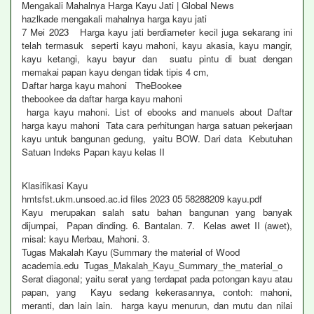
Mengakali Mahalnya Harga Kayu Jati | Global News
hazlkade mengakali mahalnya harga kayu jati
7 Mei 2023 Harga kayu jati berdiameter kecil juga sekarang ini
telah termasuk seperti kayu mahoni, kayu akasia, kayu mangir,
kayu ketangi, kayu bayur dan suatu pintu di buat dengan
memakai papan kayu dengan tidak tipis 4 cm,
Daftar harga kayu mahoni TheBookee
thebookee da daftar harga kayu mahoni
harga kayu mahoni. List of ebooks and manuels about Daftar
harga kayu mahoni Tata cara perhitungan harga satuan pekerjaan
kayu untuk bangunan gedung, yaitu BOW. Dari data Kebutuhan
Satuan Indeks Papan kayu kelas II
Klasifikasi Kayu
hmtsfst.ukm.unsoed.ac.id files 2023 05 58288209 kayu.pdf
Kayu merupakan salah satu bahan bangunan yang banyak
dijumpai, Papan dinding. 6. Bantalan. 7. Kelas awet II (awet),
misal: kayu Merbau, Mahoni. 3.
Tugas Makalah Kayu (Summary the material of Wood
academia.edu Tugas_Makalah_Kayu_Summary_the_material_o
Serat diagonal; yaitu serat yang terdapat pada potongan kayu atau
papan, yang Kayu sedang kekerasannya, contoh: mahoni,
meranti, dan lain lain. harga kayu menurun, dan mutu dan nilai