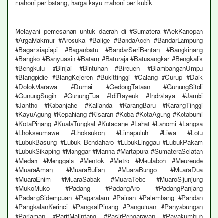
mahoni per batang, harga kayu mahoni per kubik
Melayani pemesanan untuk daerah di #Sumatera #AekKanopan
#ArgaMakmur #Arosuka #Balige #BandaAceh #BandarLampung
#Bagansiapiapi #Baganbatu #BandarSeriBentan #Bangkinang
#Bangko #Banyuasin #Batam #Baturaja #Batusangkar #Bengkalis
#Bengkulu #Binjai #Bintuhan #Bireuen #BlambanganUmpu
#Blangpidie #BlangKejeren #Bukittinggi #Calang #Curup #Daik
#DolokMarawa #Dumai #GedongTataan #GunungSitoli
#GunungSugih #GunungTua #IdiRayeuk #Indralaya #Jambi
#Jantho #Kabanjahe #Kalianda #KarangBaru #KarangTinggi
#KayuAgung #Kepahiang #Kisaran #Koba #KotaAgung #Kotabumi
#KotaPinang #KualaTungkal #Kutacane #Lahat #Lahomi #Langsa
#Lhokseumawe #Lhoksukon #Limapuluh #Liwa #Lotu
#LubukBasung #Lubuk Bendaharo #LubukLinggau #LubukPakam
#LubukSikaping #Manggar #Manna #Martapura #SumateraSelatan
#Medan #Menggala #Mentok #Metro #Meulaboh #Meureude
#MuaraAman #MuaraBulian #MuaraBungo #MuaraDua
#MuaraEnim #MuaraSabak #MuaraTebo #MuaroSijunjung
#MukoMuko #Padang #PadangAro #PadangPanjang
#PadangSidempuan #Pagaralam #Painan #Palembang #Pandan
#PangkalanKerinci #PangkalPinang #Panguruan #Panyabungan
#Pariaman #ParitMalintang #PasirPengarayan #Payakumbuh