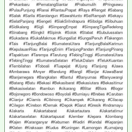
#Pekanbaru #PematangSiantar #Prabumulih #Pringsewu
#PulauPunjung #Ranai #RantauPrapat #Raya #Rengat #Sabang
#Salak #Sarila #Sarolangun #Sawahlunto #SeiRampah #Sekayu
#SelatPanjang #Sengeti #SiakSriIndrapura #Sibolga #Sibuhuan
#Sidikalang #Sigli #SimpangEmpat #SimpangTigaRedelong
#Sinabang #Singkil #Sipirok #Solok #Stabat #Subulussalam
#Sukadana #SukaMakmue #Sungailiat #SungaiPenuh #Takengon
#Tais #TanjungBalai #SumateraUtara #TanjungBalaiKarimun
#KepulauanRiau #TanjungEnim #TanjungPandan #TanjungPinang
#Tapaktuan #Tarempa #Tarutung #TebingTinggi #SumateraUtara
#TebingTinggi #SumateraSelatan #TelukDalam #TelukKuantan
#Tembilahan #Toboali #Tuapejat #Ujung #Tanjung #Jawa
#Ambarawa #Anyer #Bandung #Bangil #Banjar #JawaBarat
#Banjarnegara #Bangkalan #Bantul #Banyumas #Banyuwangi
#Batang #Batu #Bekasi #Bekasibarat #Bekasiutara #Bekasitimur
#Bekasiselatan #tambun #cikarang #Blitar #Blora #Bogor
#Bojonegoro #Bondowoso #Boyolali #Bumiayu #Brebes #Caruban
#Cianjur #Ciamis #Cibinong #Cikampek #Cikarang #Cilacap
#Cilegon #Cirebon #Demak #Depok #Garut #Gresik #Indramayu
#Jakarta #Jakartabarat #Jakartautara #Jakartatimur
#Jakartaselatan #Jakartapusat #Jember #Jepara #Jombang
#Kajen #Karanganyar #Kebumen #Kediri #Kendal #Kepanjen
#Klaten #Kraksaan #Kudus #Kuningan #Lamongan #Lumajang