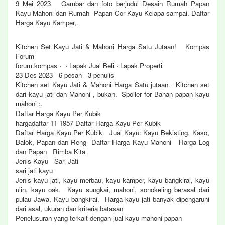
9 Mei 2023 Gambar dan foto berjudul Desain Rumah Papan
Kayu Mahoni dan Rumah Papan Cor Kayu Kelapa sampai. Daftar
Harga Kayu Kamper,.
Kitchen Set Kayu Jati & Mahoni Harga Satu Jutaan! Kompas
Forum
forum.kompas › › Lapak Jual Beli › Lapak Properti
23 Des 2023 6 pesan ‎3 penulis
Kitchen set Kayu Jati & Mahoni Harga Satu jutaan. Kitchen set
dari kayu jati dan Mahoni , bukan. Spoiler for Bahan papan kayu
mahoni :.
Daftar Harga Kayu Per Kubik
hargadaftar 11 1957 Daftar Harga Kayu Per Kubik
Daftar Harga Kayu Per Kubik. Jual Kayu: Kayu Bekisting, Kaso,
Balok, Papan dan Reng Daftar Harga Kayu Mahoni Harga Log
dan Papan Rimba Kita
Jenis Kayu Sari Jati
sari jati kayu
Jenis kayu jati, kayu merbau, kayu kamper, kayu bangkirai, kayu
ulin, kayu oak. Kayu sungkai, mahoni, sonokeling berasal dari
pulau Jawa, Kayu bangkirai, Harga kayu jati banyak dipengaruhi
dari asal, ukuran dan kriteria batasan
Penelusuran yang terkait dengan jual kayu mahoni papan