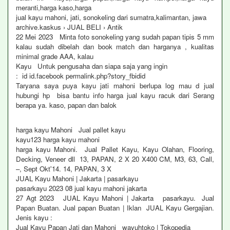
meranti,harga kaso,harga
jual kayu mahoni, jati, sonokeling dari sumatra,kalimantan, jawa
archive.kaskus › JUAL BELI › Antik
22 Mei 2023 Minta foto sonokeling yang sudah papan tipis 5 mm
kalau sudah dibelah dan book match dan harganya , kualitas
minimal grade AAA, kalau
Kayu Untuk pengusaha dan siapa saja yang ingin
: id id.facebook permalink.php?story_fbidid
Taryana saya puya kayu jati mahoni berlupa log mau d jual
hubungi hp bisa bantu info harga jual kayu racuk dari Serang
berapa ya. kaso, papan dan balok
harga kayu Mahoni Jual pallet kayu
kayu123 harga kayu mahoni
harga kayu Mahoni. Jual Pallet Kayu, Kayu Olahan, Flooring,
Decking, Veneer dll 13, PAPAN, 2 X 20 X400 CM, M3, 63, Call,
–, Sept Okt'14. 14, PAPAN, 3 X
JUAL Kayu Mahoni | Jakarta | pasarkayu
pasarkayu 2023 08 jual kayu mahoni jakarta
27 Agt 2023 JUAL Kayu Mahoni | Jakarta pasarkayu. Jual
Papan Buatan. Jual papan Buatan | Iklan JUAL Kayu Gergajian.
Jenis kayu :
Jual Kayu Papan Jati dan Mahoni wayuhtoko | Tokopedia