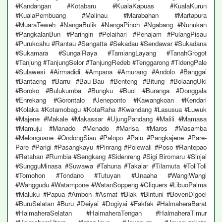
#Kandangan #Kotabaru #KualaKapuas #KualaKurun
#KualaPembuang #Malinau #Marabahan #Martapura
#MuaraTeweh #NangaBulik #NangaPinoh #Ngabang #Nunukan
#PangkalanBun #Paringin #Pelaihari #Penajam #PulangPisau
#Purukcahu #Rantau #Sangatta #Sekadau #Sendawar #Sukadana
#Sukamara #SungaiRaya #TamiangLayang #TanahGrogot
#Tanjung #TanjungSelor #TanjungRedeb #Tenggarong #TidengPale
#Sulawesi #Airmadidi #Ampana #Amurang #Andolo #Banggai
#Bantaeng #Barru #Bau-Bau #Benteng #Bitung #BolaangUki
#Boroko #Bulukumba #Bungku #Buol #Buranga #Donggala
#Enrekang #Gorontalo #Jeneponto #Kawangkoan #Kendari
#Kolaka #Kotamobagu #KotaRaha #Kwandang #Lasusua #Luwuk
#Majene #Makale #Makassar #UjungPandang #Malili #Mamasa
#Mamuju #Manado #Menado #Marisa #Maros #Masamba
#Melonguane #OndongSiau #Palopo #Palu #Pangkajene #Pare-
Pare #Parigi #Pasangkayu #Pinrang #Polewali #Poso #Rantepao
#Ratahan #Rumbia #Sengkang #Sidenreng #Sigi Biromaru #Sinjai
#SungguMinasa #Suwawa #Tahuna #Takalar #Tilamuta #ToliToli
#Tomohon #Tondano #Tutuyan #Unaaha #WangiWangi
#Wanggudu #Watampone #WatanSoppeng #Cliquers #LibuoPalma
#Maluku #Papua #Ambon #Asmat #Biak #Bintuni #BovenDigoel
#BuruSelatan #Buru #Deiyai #Dogiyai #Fakfak #HalmaheraBarat
#HalmaheraSelatan #HalmaheraTengah #HalmaheraTimur