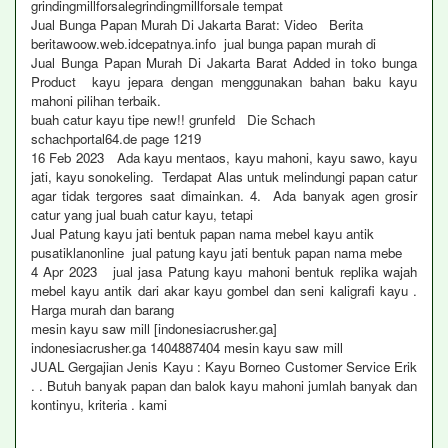
grindingmillforsalegrindingmillforsale tempat
Jual Bunga Papan Murah Di Jakarta Barat: Video Berita
beritawoow.web.idcepatnya.info jual bunga papan murah di
Jual Bunga Papan Murah Di Jakarta Barat Added in toko bunga
Product kayu jepara dengan menggunakan bahan baku kayu
mahoni pilihan terbaik.
buah catur kayu tipe new!! grunfeld Die Schach
schachportal64.de page 1219
16 Feb 2023 Ada kayu mentaos, kayu mahoni, kayu sawo, kayu
jati, kayu sonokeling. Terdapat Alas untuk melindungi papan catur
agar tidak tergores saat dimainkan. 4. Ada banyak agen grosir
catur yang jual buah catur kayu, tetapi
Jual Patung kayu jati bentuk papan nama mebel kayu antik
pusatiklanonline jual patung kayu jati bentuk papan nama mebe
4 Apr 2023 jual jasa Patung kayu mahoni bentuk replika wajah
mebel kayu antik dari akar kayu gombel dan seni kaligrafi kayu .
Harga murah dan barang
mesin kayu saw mill [indonesiacrusher.ga]
indonesiacrusher.ga 1404887404 mesin kayu saw mill
JUAL Gergajian Jenis Kayu : Kayu Borneo Customer Service Erik
. . Butuh banyak papan dan balok kayu mahoni jumlah banyak dan
kontinyu, kriteria . kami