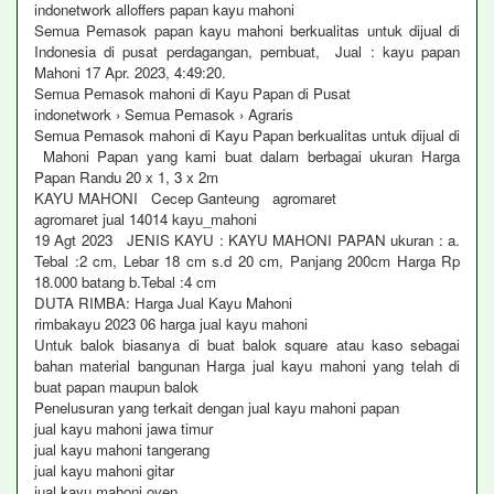
indonetwork alloffers papan kayu mahoni
Semua Pemasok papan kayu mahoni berkualitas untuk dijual di
Indonesia di pusat perdagangan, pembuat, Jual : kayu papan
Mahoni 17 Apr. 2023, 4:49:20.
Semua Pemasok mahoni di Kayu Papan di Pusat
indonetwork › Semua Pemasok › Agraris
Semua Pemasok mahoni di Kayu Papan berkualitas untuk dijual di
Mahoni Papan yang kami buat dalam berbagai ukuran Harga
Papan Randu 20 x 1, 3 x 2m
KAYU MAHONI Cecep Ganteung agromaret
agromaret jual 14014 kayu_mahoni
19 Agt 2023 JENIS KAYU : KAYU MAHONI PAPAN ukuran : a.
Tebal :2 cm, Lebar 18 cm s.d 20 cm, Panjang 200cm Harga Rp
18.000 batang b.Tebal :4 cm
DUTA RIMBA: Harga Jual Kayu Mahoni
rimbakayu 2023 06 harga jual kayu mahoni
Untuk balok biasanya di buat balok square atau kaso sebagai
bahan material bangunan Harga jual kayu mahoni yang telah di
buat papan maupun balok
Penelusuran yang terkait dengan jual kayu mahoni papan
jual kayu mahoni jawa timur
jual kayu mahoni tangerang
jual kayu mahoni gitar
jual kayu mahoni oven