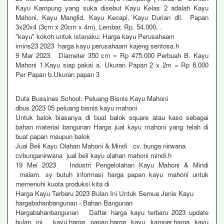
Kayu Kampung yang suka disebut Kayu Kelas 2 adalah Kayu
Mahoni, Kayu Manglid, Kayu Kecapi, Kayu Durian dll. Papan
3x20x4 (3cm x 20cm x 4m), Lembar, Rp. 54.000, .
"kayu" kokoh untuk istanaku: Harga kayu Perusahaam
imins23 2023 harga kayu perusahaam kajeng sentosa.h
9 Mar 2023 Diameter 350 cm = Rp 475.000 Perbuah B. Kayu
Mahoni 1.Kayu siap pakai a. Ukuran Papan 2 x 2m = Rp 8.000
Per Papan b.Ukuran papan 3
Duta Bussines School: Peluang Bisnis Kayu Mahoni
dbus 2023 05 peluang bisnis kayu mahoni
Untuk balok biasanya di buat balok square atau kaso sebagai
bahan material bangunan Harga jual kayu mahoni yang telah di
buat papan maupun balok
Jual Beli Kayu Olahan Mahoni & Mindi cv. bunga nirwana
cvbunganirwana jual beli kayu olahan mahoni mindi.h
19 Mei 2023 Industri Pengelolahan Kayu Mahoni & Mindi
malam. sy butuh informasi harga papan kayu mahoni untuk
memenuhi kuota produksi kita di
Harga Kayu Terbaru 2023 Bulan Ini Untuk Semua Jenis Kayu
hargabahanbangunan › Bahan Bangunan
Hargabahanbangunan Daftar harga kayu terbaru 2023 update
bulan ini kayu,harga papan,harga kayu kamper,harga kayu