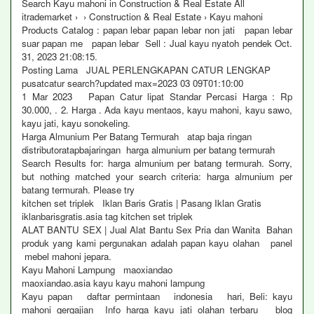
Search Kayu mahoni in Construction & Real Estate All
itrademarket › › Construction & Real Estate › Kayu mahoni
Products Catalog : papan lebar papan lebar non jati papan lebar
suar papan me papan lebar Sell : Jual kayu nyatoh pendek Oct.
31, 2023 21:08:15.
Posting Lama JUAL PERLENGKAPAN CATUR LENGKAP
pusatcatur search?updated max=2023 03 09T01:10:00
1 Mar 2023 Papan Catur lipat Standar Percasi Harga : Rp
30.000, . 2. Harga . Ada kayu mentaos, kayu mahoni, kayu sawo,
kayu jati, kayu sonokeling.
Harga Almunium Per Batang Termurah atap baja ringan
distributoratapbajaringan harga almunium per batang termurah
Search Results for: harga almunium per batang termurah. Sorry,
but nothing matched your search criteria: harga almunium per
batang termurah. Please try
kitchen set triplek Iklan Baris Gratis | Pasang Iklan Gratis
iklanbarisgratis.asia tag kitchen set triplek
ALAT BANTU SEX | Jual Alat Bantu Sex Pria dan Wanita Bahan
produk yang kami pergunakan adalah papan kayu olahan panel
mebel mahoni jepara.
Kayu Mahoni Lampung maoxiandao
maoxiandao.asia kayu kayu mahoni lampung
Kayu papan daftar permintaan indonesia hari, Beli: kayu
mahoni gergajian Info harga kayu jati olahan terbaru blog