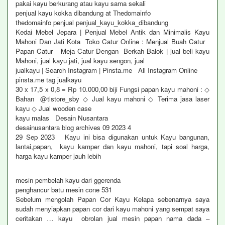
pakai kayu berkurang atau kayu sama sekali
penjual kayu kokka dibandung at Thedomainfo
thedomainfo penjual penjual_kayu_kokka_dibandung
Kedai Mebel Jepara | Penjual Mebel Antik dan Minimalis Kayu
Mahoni Dan Jati Kota Toko Catur Online : Menjual Buah Catur
Papan Catur Meja Catur Dengan Berkah Balok | jual beli kayu
Mahoni, jual kayu jati, jual kayu sengon, jual
jualkayu | Search Instagram | Pinsta.me All Instagram Online
pinsta.me tag jualkayu
30 x 17,5 x 0,8 = Rp 10.000,00 biji Fungsi papan kayu mahoni : ◇
Bahan @tlstore_sby ◇ Jual kayu mahoni ◇ Terima jasa laser
kayu ◇ Jual wooden case
kayu malas Desain Nusantara
desainusantara blog archives 09 2023 4
29 Sep 2023 Kayu ini bisa digunakan untuk Kayu bangunan,
lantai,papan, kayu kamper dan kayu mahoni, tapi soal harga,
harga kayu kamper jauh lebih
mesin pembelah kayu dari ggerenda
penghancur batu mesin cone 531
Sebelum mengolah Papan Cor Kayu Kelapa sebenarnya saya
sudah menyiapkan papan cor dari kayu mahoni yang sempat saya
ceritakan … kayu obrolan jual mesin papan nama dada –