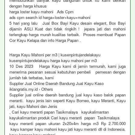
membutuhkan banyak kayu bangunan untuk itu kami berikan
dengan harga khusus
harga loster kayu mahoni Ads Cpm
ads cpm search id harga+loster+kayu+mahoni
5 hari yang lalu Jual Box Bayi Kayu desain elegant, Box Bayi
dijamin ASLI Kuat dan tidak ringkih ! jepara jati dan mahoni
terlengkap harga murah kualitas terbaik. Proses membuat Papan
Cor Kayu Kelapa dan info Harga Papan .
Harga Kayu Mahoni per m3 | kusenpintujendelakayu
kusenpintujendelakayu harga kayu mahoni per m3
10 Des 2023 Harga Kayu kami di jamin termurah, kami juga
menerima pesanan sesuai kebutuhan pembeli pemesan dengan
jumlah tak terbatas, kami
Supplier Jual Online Daerah Bandung Jual Kayu Kaso
iklangratis.my.id › Others
Supplier jual online daerah bandung jual kayu kaso balok papan
meranti. kayu jenis lain seperti Kayu Borneo, kayu Meranti, Kayu
jati, kayu Mahoni dan Jenis
, Cari kayu meranti papan Tasikmalaya kayukalimantan
kayukalimantan produk Cari kayu meranti papan Tasikmalaya
kayu meranti papan ukuran 2x20x4m harga m3 Rp 2.700.000
kayu kamper kayu mahoni kayu jati kayu meranti dll di Indonesia.
kayu kamper kayu mahoni .