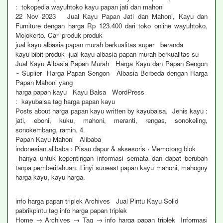
: tokopedia wayuhtoko kayu papan jati dan mahoni
22 Nov 2023 Jual Kayu Papan Jati dan Mahoni, Kayu dan
Furniture dengan harga Rp 123.400 dari toko online wayuhtoko,
Mojokerto. Cari produk produk
jual kayu albasia papan murah berkualitas super beranda
kayu bibit produk jual kayu albasia papan murah berkualitas su
Jual Kayu Albasia Papan Murah Harga Kayu dan Papan Sengon
~ Suplier Harga Papan Sengon Albasia Berbeda dengan Harga
Papan Mahoni yang
harga papan kayu Kayu Balsa WordPress
: kayubalsa tag harga papan kayu
Posts about harga papan kayu written by kayubalsa. Jenis kayu :
jati, eboni, kuku, mahoni, meranti, rengas, sonokeling,
sonokembang, ramin. 4.
Papan Kayu Mahoni Alibaba
indonesian.alibaba › Pisau dapur & aksesoris › Memotong blok
hanya untuk kepentingan informasi semata dan dapat berubah
tanpa pemberitahuan. Linyi suneast papan kayu mahoni, mahogny
harga kayu, kayu harga.
info harga papan triplek Archives Jual Pintu Kayu Solid
pabrikpintu tag info harga papan triplek
Home → Archives → Tag → info harga papan triplek Informasi