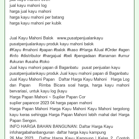
jual kayu mahoni log
harga jual kayu mahoni
harga kayu mahoni per batang
harga kayu mahoni per kubik
Jual Kayu Mahoni Balok www,pusatpenjualankayu
pusatpenjualankayu produk kayu mahoni balok
#Kayu #mahoni #papan #balok #kaso #Harga #Jual #Order #agen
#info #distributor #hargajual #beli #pengadaan #tanaman #umur
#ukuran #usaha #toko
Jual kayu mahoni papan di Baganbatu pusat penjualan kayu
pusatpenjualankayu produk Jual kayu mahoni papan di Baganbatu
Jual Kayu Mahoni Papan Daftar Harga Kayu Mahoni Harga Log
dan Papan Rimba Bicara soal harga, harga kayu mahoni
bervariasi, untuk kayu log (kayu
Harga Papan Mahoni ~ Suplier Papan Cor
suplier papancor 2023 04 harga papan mahoni
Harga Papan Mahoni Harga Kayu Mahoni Kayu Mahoni tergolong
kayu keras sehingga Harga Papan Mahoni lebih mahal dari Harga
Papan Sengon.
INFO HARGA BAHAN BANGUNAN: Daftar Harga Kayu
infohargabahanbangunan daftar harga kayu kampung
26 Mar 2023 Daftar Harga Kayu Kampung | Kelas 2 Contoh