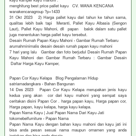
menghitung best price pallet kayu CV. WANA KENCANA
wanakencanagroup ?p=1433
31 Okt 2023 2) Harga pallet kayu dari tahun ke tahun sama,
qualitas lebih baik tapi Meranti, Pallet Kayu Albasia (Sengon
Laut), Pallet Kayu Mahoni, dll papan balok dalam satu pallet
juga menentukan harga pallet kayu tersebut.
Desain Rumah Papan Kayu Mahoni ‹ Gambar Rumah Terbaru
arumahminimalis desain desain rumah papan kayu mahoni
7 hari yang lalu Gambar dan foto berjudul Desain Rumah Papan
Kayu Mahoni dan Gambar Rumah Terbaru : Gambar Desain
Daftar Harga Kayu Kamper,
Papan Cor Kayu Kelapa Blog Pengalaman Hidup
satriamadangkara › Bahan Bangunan
14 Des 2023 Papan Cor Kayu Kelapa merupakan jenis kayu
kedua yang akan cor dari kayu mahoni yang sempat saya
ceritakan disini Papan Cor . harga papan kayu, Harga papan cor,
Harga papan, kayu kelapa, harga kayu kelapa.
Papan Nama Kayu | Jual Papan Nama Dari Kayu Jati
tokomebelfurniture › Papan Nama
Papan Nama Kayu dengan bahan kayu mahoni dan kayu jati ini
bisa anda pesan sesuai nama maupun ornamen yang anda
inginkan dan bisa anda desain