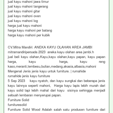
jual kayu mahoni jawa timur
jual kayu mahoni tangerang
jual kayu mahoni gitar
jual kayu mahoni oven
jual kayu mahoni log
harga jual kayu mahoni
harga kayu mahoni per batang
harga kayu mahoni per kubik
CV.Mitra Mandiri: ANEKA KAYU OLAHAN AREA JAMBI
mitramandiripersada 2023 aneka kayu olahan area jambi.h
jual beli kayu olahan,Kayu,kayu olahan,kayu papan, kayu papan
harga, kayu harga, kayu reng
kaso,meranti,tembesu,bulian,medang,akasia,albasia,mahoni
Mengenal Jenis jenis kayu untuk furniture. | rumahide
rumahide jenis kayu furniture
5 Sep 2023 kayu nyatoh, dan kayu sungkai dan beberapa jenis
kayu lainnya seperti mahoni, Harga kayu lapis lebih murah dari
kayu solid tapi lebih mahal dari kayu sisinya sehingga menjadi
sebuah lembaran menyerupai papan.
Furniture Solid
furnituresolid
Furniture Solid Wood Adalah salah satu produsen furniture dari