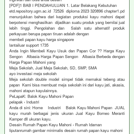
[PDF]1 BAB I PENDAHULUAN 1. Latar Belakang Kebutuhan
etd.repository.ugm.ac.id 72526 diploma 2023 320896 chapter1.pd
menunjukkan bahwa dari kegiatan produksi kayu mahoni dapat
berpotensi menghasilkan dijadikan suatu produk yang bernilai jual
lebih tinggi. Pengolahan dan Salah satu alternatif produk
perkayuan berupa papan tiruan adalah dengan
membeli papan kayu harga singapore
lantailuar support 1735
Anda Ingin Membeli Kayu Usuk dan Papan Cor ?? Harga Kayu
Sengon Albasia Harga Papan Sengon Albasia Berbeda dengan
Harga Papan Mahoni yang
Meja Sekolah, Jual Meja Sekolah, SD, SMP, SMA
ayo investasi meja sekolah
Meja sekolah double model simpel tidak memakai tebeng atau
papan Kami bisa membuat meja sekolah ini dari kayu jati, akasia,
mahoni atapun kayulainnya.
PeLapaK: Balok Kayu Mahoni Papan
pelapak › Industri
Anda di sini: Home Industri Balok Kayu Mahoni Papan JUAL
kayu murah berbagai jenis ukuran Jual Kayu Borneo Meranti
Kamper dll ukuran kayu.
Desain Rumah Papan Kayu Mahoni ‹ Rumah Idaman
liputanrumah gambar minimalis desain rumah papan kayu mahoni