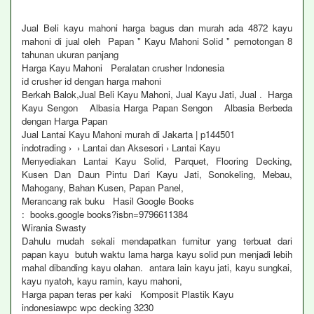
Jual Beli kayu mahoni harga bagus dan murah ada 4872 kayu
mahoni di jual oleh Papan " Kayu Mahoni Solid " pemotongan 8
tahunan ukuran panjang
Harga Kayu Mahoni Peralatan crusher Indonesia
id crusher id dengan harga mahoni
Berkah Balok,Jual Beli Kayu Mahoni, Jual Kayu Jati, Jual . Harga
Kayu Sengon Albasia Harga Papan Sengon Albasia Berbeda
dengan Harga Papan
Jual Lantai Kayu Mahoni murah di Jakarta | p144501
indotrading › › Lantai dan Aksesori › Lantai Kayu
Menyediakan Lantai Kayu Solid, Parquet, Flooring Decking,
Kusen Dan Daun Pintu Dari Kayu Jati, Sonokeling, Mebau,
Mahogany, Bahan Kusen, Papan Panel,
Merancang rak buku Hasil Google Books
: books.google books?isbn=9796611384
Wirania Swasty
Dahulu mudah sekali mendapatkan furnitur yang terbuat dari
papan kayu butuh waktu lama harga kayu solid pun menjadi lebih
mahal dibanding kayu olahan. antara lain kayu jati, kayu sungkai,
kayu nyatoh, kayu ramin, kayu mahoni,
Harga papan teras per kaki Komposit Plastik Kayu
indonesiawpc wpc decking 3230