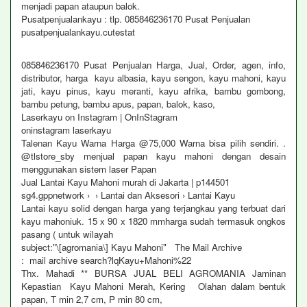
menjadi papan ataupun balok.
Pusatpenjualankayu : tlp. 085846236170 Pusat Penjualan
pusatpenjualankayu.cutestat
085846236170 Pusat Penjualan Harga, Jual, Order, agen, info,
distributor, harga kayu albasia, kayu sengon, kayu mahoni, kayu
jati, kayu pinus, kayu meranti, kayu afrika, bambu gombong,
bambu petung, bambu apus, papan, balok, kaso,
Laserkayu on Instagram | OnInStagram
oninstagram laserkayu
Talenan Kayu Warna Harga @75,000 Warna bisa pilih sendiri. .
@tlstore_sby menjual papan kayu mahoni dengan desain
menggunakan sistem laser Papan
Jual Lantai Kayu Mahoni murah di Jakarta | p144501
sg4.gppnetwork › › Lantai dan Aksesori › Lantai Kayu
Lantai kayu solid dengan harga yang terjangkau yang terbuat dari
kayu mahoniuk. 15 x 90 x 1820 mmharga sudah termasuk ongkos
pasang ( untuk wilayah
subject:"\[agromania\] Kayu Mahoni" The Mail Archive
: mail archive search?lqKayu+Mahoni%22
Thx. Mahadi ** BURSA JUAL BELI AGROMANIA Jaminan
Kepastian Kayu Mahoni Merah, Kering Olahan dalam bentuk
papan, T min 2,7 cm, P min 80 cm,