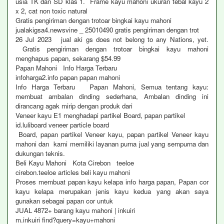
usia TK dan SD klas 1. Frame kayu mahoni ukuran tebal kayu 2
x 2, cat non toxic natural
Gratis pengiriman dengan trotoar bingkai kayu mahoni
jualakigsa4.newsvine _ 25010490 gratis pengiriman dengan trot
26 Jul 2023 jual aki gs does not belong to any Nations, yet.
Gratis pengiriman dengan trotoar bingkai kayu mahoni
menghapus papan, sekarang $54.99
Papan Mahoni Info Harga Terbaru
infoharga2.info papan papan mahoni
Info Harga Terbaru Papan Mahoni, Semua tentang kayu:
membuat ambalan dinding sederhana, Ambalan dinding ini
dirancang agak mirip dengan produk dari
Veneer kayu E1 menghadapi partikel Board, papan partikel
id.luliboard veneer particle board
Board, papan partikel Veneer kayu, papan partikel Veneer kayu
mahoni dan kami memiliki layanan purna jual yang sempurna dan
dukungan teknis.
Beli Kayu Mahoni Kota Cirebon teeloe
cirebon.teeloe articles beli kayu mahoni
Proses membuat papan kayu kelapa info harga papan, Papan cor
kayu kelapa merupakan jenis kayu kedua yang akan saya
gunakan sebagai papan cor untuk
JUAL 4872+ barang kayu mahoni | inkuiri
m.inkuiri find?query=kayu+mahoni