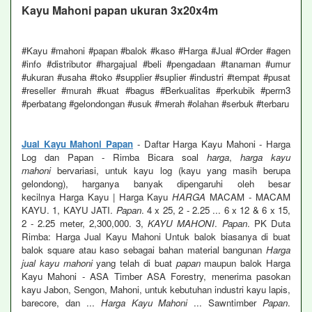
Kayu Mahoni papan ukuran 3x20x4m
#Kayu #mahoni #papan #balok #kaso #Harga #Jual #Order #agen
#info #distributor #hargajual #beli #pengadaan #tanaman #umur
#ukuran #usaha #toko #supplier #suplier #industri #tempat #pusat
#reseller #murah #kuat #bagus #Berkualitas #perkubik #perm3
#perbatang #gelondongan #usuk #merah #olahan #serbuk #terbaru
Jual Kayu Mahoni Papan
- Daftar Harga Kayu Mahoni - Harga
Log dan Papan - Rimba Bicara soal
harga
,
harga kayu
mahoni
bervariasi, untuk kayu log (kayu yang masih berupa
gelondong), harganya banyak dipengaruhi oleh besar
kecilnya Harga Kayu | Harga Kayu
HARGA
MACAM - MACAM
KAYU. 1, KAYU JATI.
Papan
. 4 x 25, 2 - 2.25 ... 6 x 12 & 6 x 15,
2 - 2.25 meter, 2,300,000. 3,
KAYU MAHONI
.
Papan
. PK Duta
Rimba: Harga Jual Kayu Mahoni Untuk balok biasanya di buat
balok square atau kaso sebagai bahan material bangunan
Harga
jual kayu mahoni
yang telah di buat
papan
maupun balok Harga
Kayu Mahoni - ASA Timber ASA Forestry, menerima pasokan
kayu Jabon, Sengon, Mahoni, untuk kebutuhan industri kayu lapis,
barecore, dan ...
Harga Kayu Mahoni
... Sawntimber
Papan
.