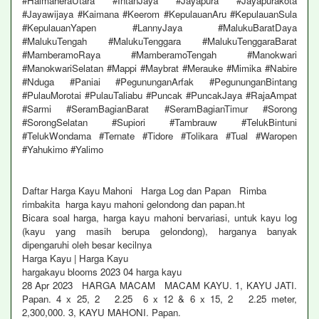
#HalmaheraUtara #IntanJaya #Jayapura #Jayapurakota
#Jayawijaya #Kaimana #Keerom #KepulauanAru #KepulauanSula
#KepulauanYapen #LannyJaya #MalukuBaratDaya
#MalukuTengah #MalukuTenggara #MalukuTenggaraBarat
#MamberamoRaya #MamberamoTengah #Manokwari
#ManokwariSelatan #Mappi #Maybrat #Merauke #Mimika #Nabire
#Nduga #Paniai #PegununganArfak #PegununganBintang
#PulauMorotai #PulauTaliabu #Puncak #PuncakJaya #RajaAmpat
#Sarmi #SeramBagianBarat #SeramBagianTimur #Sorong
#SorongSelatan #Supiori #Tambrauw #TelukBintuni
#TelukWondama #Ternate #Tidore #Tolikara #Tual #Waropen
#Yahukimo #Yalimo
Daftar Harga Kayu Mahoni Harga Log dan Papan Rimba
rimbakita harga kayu mahoni gelondong dan papan.ht
Bicara soal harga, harga kayu mahoni bervariasi, untuk kayu log
(kayu yang masih berupa gelondong), harganya banyak
dipengaruhi oleh besar kecilnya
Harga Kayu | Harga Kayu
hargakayu blooms 2023 04 harga kayu
28 Apr 2023 HARGA MACAM MACAM KAYU. 1, KAYU JATI.
Papan. 4 x 25, 2 2.25 6 x 12 & 6 x 15, 2 2.25 meter,
2,300,000. 3, KAYU MAHONI. Papan.