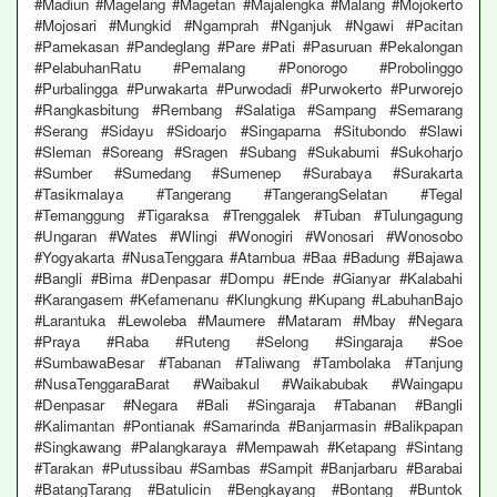
#Madiun #Magelang #Magetan #Majalengka #Malang #Mojokerto
#Mojosari #Mungkid #Ngamprah #Nganjuk #Ngawi #Pacitan
#Pamekasan #Pandeglang #Pare #Pati #Pasuruan #Pekalongan
#PelabuhanRatu #Pemalang #Ponorogo #Probolinggo
#Purbalingga #Purwakarta #Purwodadi #Purwokerto #Purworejo
#Rangkasbitung #Rembang #Salatiga #Sampang #Semarang
#Serang #Sidayu #Sidoarjo #Singaparna #Situbondo #Slawi
#Sleman #Soreang #Sragen #Subang #Sukabumi #Sukoharjo
#Sumber #Sumedang #Sumenep #Surabaya #Surakarta
#Tasikmalaya #Tangerang #TangerangSelatan #Tegal
#Temanggung #Tigaraksa #Trenggalek #Tuban #Tulungagung
#Ungaran #Wates #Wlingi #Wonogiri #Wonosari #Wonosobo
#Yogyakarta #NusaTenggara #Atambua #Baa #Badung #Bajawa
#Bangli #Bima #Denpasar #Dompu #Ende #Gianyar #Kalabahi
#Karangasem #Kefamenanu #Klungkung #Kupang #LabuhanBajo
#Larantuka #Lewoleba #Maumere #Mataram #Mbay #Negara
#Praya #Raba #Ruteng #Selong #Singaraja #Soe
#SumbawaBesar #Tabanan #Taliwang #Tambolaka #Tanjung
#NusaTenggaraBarat #Waibakul #Waikabubak #Waingapu
#Denpasar #Negara #Bali #Singaraja #Tabanan #Bangli
#Kalimantan #Pontianak #Samarinda #Banjarmasin #Balikpapan
#Singkawang #Palangkaraya #Mempawah #Ketapang #Sintang
#Tarakan #Putussibau #Sambas #Sampit #Banjarbaru #Barabai
#BatangTarang #Batulicin #Bengkayang #Bontang #Buntok