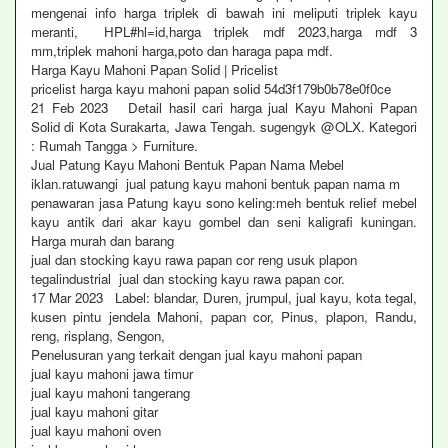
mengenai info harga triplek di bawah ini meliputi triplek kayu
meranti, HPL#hl=id,harga triplek mdf 2023,harga mdf 3
mm,triplek mahoni harga,poto dan haraga papa mdf.
Harga Kayu Mahoni Papan Solid | Pricelist
pricelist harga kayu mahoni papan solid 54d3f179b0b78e0f0ce
21 Feb 2023 Detail hasil cari harga jual Kayu Mahoni Papan
Solid di Kota Surakarta, Jawa Tengah. sugengyk @OLX. Kategori
: Rumah Tangga > Furniture.
Jual Patung Kayu Mahoni Bentuk Papan Nama Mebel
iklan.ratuwangi jual patung kayu mahoni bentuk papan nama m
penawaran jasa Patung kayu sono keling:meh bentuk relief mebel
kayu antik dari akar kayu gombel dan seni kaligrafi kuningan.
Harga murah dan barang
jual dan stocking kayu rawa papan cor reng usuk plapon
tegalindustrial jual dan stocking kayu rawa papan cor.
17 Mar 2023 Label: blandar, Duren, jrumpul, jual kayu, kota tegal,
kusen pintu jendela Mahoni, papan cor, Pinus, plapon, Randu,
reng, risplang, Sengon,
Penelusuran yang terkait dengan jual kayu mahoni papan
jual kayu mahoni jawa timur
jual kayu mahoni tangerang
jual kayu mahoni gitar
jual kayu mahoni oven