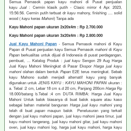
Semua Pemasok papan kayu mahoni di Pusat penjualan
kayu
Jual
: Cermin klasik putih - Clasic mirror 4 Apr. 2023,
15:56:56. Cermin putih terbuat dr
kayu
mahony, finishing .... solid
wood (
kayu
keras
Mahoni
) Tanpa ada
Kayu Mahoni papan ukuran 2x20x4m : Rp 2.700.000
Kayu Mahoni papan ukuran 3x20x4m : Rp 2.800.000
Jual Kayu Mahoni Papan
- Semua Pemasok mahoni di Kayu
Papan di Pusat penjualan kayu Semua Pemasok
mahoni
di
Kayu
Papan
berkualitas untuk dijual di Indonesia di pusat perdagangan,
pembuat, ... Katalog Produk :
jual kayu
Sengon 29 Aug Harga
Jual Kayu Mahoni Meningkat di Pasar Ekspor
Harga jual kayu
mahoni
olahan dalam bentuk
Papan
E2E terus meningkat. Sebab
kayu Mahono sudah menjadi alternatif kayu yang banyak
digunakan untuk JENIS KAYU :
KAYU MAHONI PAPAN
ukuran :
a. Tebal :2 cm, Lebar 18 cm s.d 20 cm, Panjang 200cm
Harga
Rp
18.000/batang b.Tebal :4 cm DUTA RIMBA: Harga Jual Kayu
Mahoni Untuk balok biasanya di buat balok square atau kaso
sebagai bahan material bangunan
Harga jual kayu mahoni
yang
telah di buat
papan
maupun balok Penelusuran yang terkait
dengan jual kayu mahoni papan, jual kayu mahoni jawa timur, jual
kayu mahoni tangerang, jual kayu mahoni gitar, jual kayu mahoni
oven, jual kayu mahoni log, harga jual kayu mahoni, harga kayu