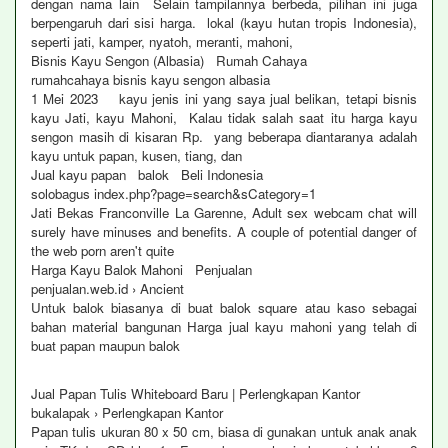
dengan nama lain Selain tampilannya berbeda, pilihan ini juga
berpengaruh dari sisi harga. lokal (kayu hutan tropis Indonesia),
seperti jati, kamper, nyatoh, meranti, mahoni,
Bisnis Kayu Sengon (Albasia) Rumah Cahaya
rumahcahaya bisnis kayu sengon albasia
1 Mei 2023 kayu jenis ini yang saya jual belikan, tetapi bisnis
kayu Jati, kayu Mahoni, Kalau tidak salah saat itu harga kayu
sengon masih di kisaran Rp. yang beberapa diantaranya adalah
kayu untuk papan, kusen, tiang, dan
Jual kayu papan balok Beli Indonesia
solobagus index.php?page=search&sCategory=1
Jati Bekas Franconville La Garenne, Adult sex webcam chat will
surely have minuses and benefits. A couple of potential danger of
the web porn aren't quite
Harga Kayu Balok Mahoni Penjualan
penjualan.web.id › Ancient
Untuk balok biasanya di buat balok square atau kaso sebagai
bahan material bangunan Harga jual kayu mahoni yang telah di
buat papan maupun balok
Jual Papan Tulis Whiteboard Baru | Perlengkapan Kantor
bukalapak › Perlengkapan Kantor
Papan tulis ukuran 80 x 50 cm, biasa di gunakan untuk anak anak