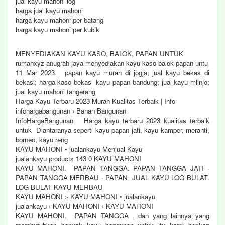
jual kayu mahoni log
harga jual kayu mahoni
harga kayu mahoni per batang
harga kayu mahoni per kubik
MENYEDIAKAN KAYU KASO, BALOK, PAPAN UNTUK
rumahxyz anugrah jaya menyediakan kayu kaso balok papan untu
11 Mar 2023 papan kayu murah di jogja; jual kayu bekas di
bekasi; harga kaso bekas kayu papan bandung; jual kayu mlinjo;
jual kayu mahoni tangerang
Harga Kayu Terbaru 2023 Murah Kualitas Terbaik | Info
infohargabangunan › Bahan Bangunan
InfoHargaBangunan Harga kayu terbaru 2023 kualitas terbaik
untuk Diantaranya seperti kayu papan jati, kayu kamper, meranti,
borneo, kayu reng
KAYU MAHONI • jualankayu Menjual Kayu
jualankayu products 143 0 KAYU MAHONI
KAYU MAHONI. PAPAN TANGGA. PAPAN TANGGA JATI ·
PAPAN TANGGA MERBAU · PAPAN JUAL KAYU LOG BULAT.
LOG BULAT KAYU MERBAU
KAYU MAHONI » KAYU MAHONI • jualankayu
jualankayu › KAYU MAHONI › KAYU MAHONI
KAYU MAHONI. PAPAN TANGGA . dan yang lainnya yang