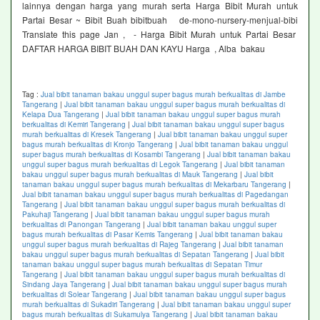
lainnya dengan harga yang murah serta Harga Bibit Murah untuk
Partai Besar ~ Bibit Buah bibitbuah de-mono-nursery-menjual-bibi
Translate this page Jan , - Harga Bibit Murah untuk Partai Besar
DAFTAR HARGA BIBIT BUAH DAN KAYU Harga , Alba bakau
Tag :
Jual bibit tanaman bakau unggul super bagus murah berkualitas di Jambe
Tangerang
|
Jual bibit tanaman bakau unggul super bagus murah berkualitas di
Kelapa Dua Tangerang
|
Jual bibit tanaman bakau unggul super bagus murah
berkualitas di Kemiri Tangerang
|
Jual bibit tanaman bakau unggul super bagus
murah berkualitas di Kresek Tangerang
|
Jual bibit tanaman bakau unggul super
bagus murah berkualitas di Kronjo Tangerang
|
Jual bibit tanaman bakau unggul
super bagus murah berkualitas di Kosambi Tangerang
|
Jual bibit tanaman bakau
unggul super bagus murah berkualitas di Legok Tangerang
|
Jual bibit tanaman
bakau unggul super bagus murah berkualitas di Mauk Tangerang
|
Jual bibit
tanaman bakau unggul super bagus murah berkualitas di Mekarbaru Tangerang
|
Jual bibit tanaman bakau unggul super bagus murah berkualitas di Pagedangan
Tangerang
|
Jual bibit tanaman bakau unggul super bagus murah berkualitas di
Pakuhaji Tangerang
|
Jual bibit tanaman bakau unggul super bagus murah
berkualitas di Panongan Tangerang
|
Jual bibit tanaman bakau unggul super
bagus murah berkualitas di Pasar Kemis Tangerang
|
Jual bibit tanaman bakau
unggul super bagus murah berkualitas di Rajeg Tangerang
|
Jual bibit tanaman
bakau unggul super bagus murah berkualitas di Sepatan Tangerang
|
Jual bibit
tanaman bakau unggul super bagus murah berkualitas di Sepatan Timur
Tangerang
|
Jual bibit tanaman bakau unggul super bagus murah berkualitas di
Sindang Jaya Tangerang
|
Jual bibit tanaman bakau unggul super bagus murah
berkualitas di Solear Tangerang
|
Jual bibit tanaman bakau unggul super bagus
murah berkualitas di Sukadiri Tangerang
|
Jual bibit tanaman bakau unggul super
bagus murah berkualitas di Sukamulya Tangerang
|
Jual bibit tanaman bakau