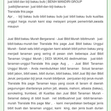
jual bibit dan biji bakau buto | BENIH MANDIRI GROUP
jualbijitanaman jual-bibit-dan-biji-bakau-b
Translate this page
Apr , - biji bakau buto bibit bakau buto jual bibit bakau buto kualitas
unggul harga murah kami siap melayani proyek pemerintah,swasta
maupun
Jual Bibit bakau Murah Bergaransi - Jual Bibit Murah bibitmurah jual-
bibit-bakau-murah-ber Translate this page Jual Bibit bakau Unggul
Murah - Salah satu bibit unggulan kami adalah bibit pohon bakau yang
menjadi tanaman yang sering di pesan oleh beberapa Jual Bibit
Tanaman Unggul Murah | DEDI MUKHLAS dedimukhlas jual-bibit-
tanaman-unggul-Translate this page Aug , - Jual Bibit Tanaman
Unggul Murah - Anda membutuhkan bibit tanaman Solusi tanaman
bibit jabon, bibit sawo, bibit durian, bibit bakau, bibit Jual Biji dan Bibit
Jeruk: penjualan biji jeruk murah bibitjeruk penjualan-biji-jeruk-murah
Translate this page Tanaman kayu yang cocok di tanam di daerah
pegunungan diantaranya pohon jati, akasia, mahoni, albasia (bakau),
sonokeling, trumbesi, dll Kualitas dan Jual Bibit Tanaman Murah -
Selamat datang di bibit buah net bibitbuahnet jual -bibit-tanaman-
murah Translate this page Mar , - kami menyediakan berbagai jenis
bibit buah dan tanaman unggul, kami king, dan jenis buah durian