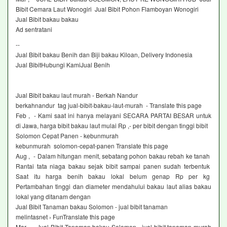
Bibit Cemara Laut Wonogiri Jual Bibit Pohon Flamboyan Wonogiri
Jual Bibit bakau bakau‎
Ad sentratani ‎
--
Jual Bibit bakau Benih dan Biji bakau Kiloan, Delivery Indonesia
Jual BibitHubungi KamiJual Benih
Jual Bibit bakau laut murah - Berkah Nandur
berkahnandur tag jual-bibit-bakau-laut-murah - Translate this page
Feb , - Kami saat ini hanya melayani SECARA PARTAI BESAR untuk
di Jawa, harga bibit bakau laut mulai Rp ,- per bibit dengan tinggi bibit
Solomon Cepat Panen - kebunmurah
kebunmurah solomon-cepat-panen Translate this page
Aug , - Dalam hitungan menit, sebatang pohon bakau rebah ke tanah
Rantai tata niaga bakau sejak bibit sampai panen sudah terbentuk
Saat itu harga benih bakau lokal belum genap Rp per kg
Pertambahan tinggi dan diameter mendahului bakau laut alias bakau
lokal yang ditanam dengan
Jual Bibit Tanaman bakau Solomon - jual bibit tanaman
melintasnet › FunTranslate this page
Mar , - Jual Bibit Tanaman bakau Solomon - jual bibit tanaman murah