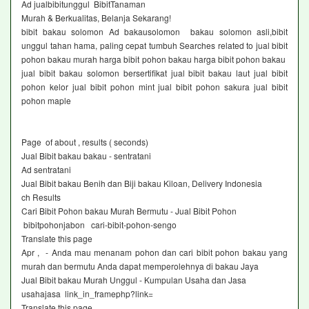
Ad jualbibitunggul BibitTanaman‎
Murah & Berkualitas, Belanja Sekarang!
bibit bakau solomon Ad bakausolomon bakau solomon asli,bibit
unggul tahan hama, paling cepat tumbuh Searches related to jual bibit
pohon bakau murah harga bibit pohon bakau harga bibit pohon bakau
jual bibit bakau solomon bersertifikat jual bibit bakau laut jual bibit
pohon kelor jual bibit pohon mint jual bibit pohon sakura jual bibit
pohon maple
Page of about , results ( seconds)
Jual Bibit bakau bakau - sentratani ‎
Ad sentratani ‎
Jual Bibit bakau Benih dan Biji bakau Kiloan, Delivery Indonesia
ch Results
Cari Bibit Pohon bakau Murah Bermutu - Jual Bibit Pohon
bibitpohonjabon cari-bibit-pohon-sengo
Translate this page
Apr , - Anda mau menanam pohon dan cari bibit pohon bakau yang
murah dan bermutu Anda dapat memperolehnya di bakau Jaya
Jual Bibit bakau Murah Unggul - Kumpulan Usaha dan Jasa
usahajasa link_in_framephp?link=
Translate this page