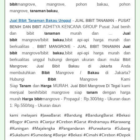
bibit
mangrove, mangrove, pohon bakau, pohon
tanaman bakau
mangrove,
,
Jual Bibit Tanaman Bakau Unggul
- JUAL BIBIT TANAMAN - PUSAT
BENIH DAN BIBIT
ADHITYA KENCANA GROUP Pusat Jual benih
tanaman
Jual
dan bibit
murah dan ...
bibit
bakau
mangrove/bibit
,bibit api-api harga murah dan
BIBIT MANGROVE - JUAL BIBIT TANAMAN
Jual
berkualitas .
bibit
bakau
mangrove/bibit
,bibit api-api harga murah dan
Bibit
berkualitas unggul hubungi dengan ukuran daun mulai
Mangrove: Jual Bibit Bakau di Jakarta
Anda
Bibit
Bakau
membutuhkan
Mangrove /
di Jakarta?
Bibit
Hubungi
Mangrove Kami
Tanam
Harga
Jual Bibit Mangrove Di Tegal
Siap
dan
MURAH.
kami
tanam
menjual benih/bibit mangrove siap
dengan harga
Harga bibit
murah
mangrove - Propagul : Rp.300/btg - Ukuran daun
1: Rp.550/btg - Ukuran daun
kami melayani #JawaBarat #Bandung #BandungBarat #Bekasi
#Bogor #Ciamis #Cianjur #Cirebon #Garut #Indramayu #Karawang
#Kuningan #Majalengka #Pangandaran #Purwakarta #Subang
#Sukabumi #Sumedang #Banjar #Bekasi #Cimahi #Cirebon #Depok