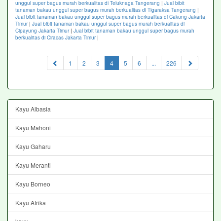
unggul super bagus murah berkualitas di Teluknaga Tangerang
|
Jual bibit
tanaman bakau unggul super bagus murah berkualitas di Tigaraksa Tangerang
|
Jual bibit tanaman bakau unggul super bagus murah berkualitas di Cakung Jakarta
Timur
|
Jual bibit tanaman bakau unggul super bagus murah berkualitas di
Cipayung Jakarta Timur
|
Jual bibit tanaman bakau unggul super bagus murah
berkualitas di Ciracas Jakarta Timur
|
(current)
1
2
3
4
5
6
...
226
Kayu Albasia
Kayu Mahoni
Kayu Gaharu
Kayu Meranti
Kayu Borneo
Kayu Afrika