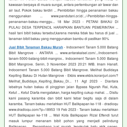
kawasan berpaya di muara sungai, antara pertembungan air tawar dan
air laut. Pokok bakau terdiri ... Pembibitan hingga penanaman bakau
menggunakan ... www.pandutani.or.id/.../-Pembibitan-hingga-
penanaman-bakau-menggu... 18 Mar 2023 - PETANI BAKAU DI
PULAU DESA TERPENCIL HARAPKAN BANTUAN PEMERINTAH ...
hasil tani bibit bakau tersebut,karena mereka tidak tau harus di jual ...
tanaman bibit bakau yang menggunakan bambu di pastikan 90%
Jual Bibit Tanaman Bakau Murah
- Indocement Tanam 5.000 Batang
Bibit Mangrove - ANTARA ... www.antarakalsel.com/.../indocement-
tanam-5000-batang-bibit-mangrov... Indocement Tanam 5.000 Batang
Bibit Mangrove. Senin, 3 November 2023 20:21 WIB. Imam Hanafi.
Indocement Tanam 5.000 Batang Bibit Mangrove. Melihat Budidaya
Kepiting Bakau Di Hutan Mangrove - Ekbis www.ekbis.koranjuri.com/?
Melihat_Budidaya_Kepiting_Bakau_Di... 11 Agt 2023 - Diantara
lebatnya hutan bakau di pinggiran jalan Bypass Ngurah Rai, Kuta,
Ketut ... Ketut Diarta mengatakan, harga kepiting cukup mahal. ... Disitu
kami pasang karamba dan bibit kami tebar begitu saja di dalam
karamba. Tanam bakau meriahkan HUT Balikpapan ke-118 - dradioqu
www.dradioqu.com/?p=18953 19 Feb 2023 - Tanam bakau meriahkan
HUT Balikpapan ke-118 ... Wali Kota Balikpapan Rizal Effendi turut
masuk lumpur menanam bibit pohon yang menjadi pelindung
Balikpapan ... Penambang jual murah, tengkulak batu akik panen.