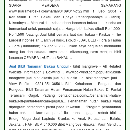
SUARA MERDEKA - SEMARANG
www.suaramerdeka.com/harian/0409/01/kot22.htm 1 Sep 2004 -
Kerusakan Hutan Bakau dan Upaya Penanganannya (3-Habis).
Nikmatnya ... Menurut dia, keberadaan tanaman bakau itu tak sebatas
bermanfaat untuk peneduh saja. ... Harga bibit bakau dibeli Rp 1.000-
Rp 1.500 /batang. Jual bibit cemara laut dan bakau - Kaskus - The
Largest Indonesian ... archive.kaskus.co.id › JUAL BELI › Flora & Fauna
› Flora (Tumbuhan) 16 Apr 2023 - ijinkan saya berjualan membantu
orang tua dan saudara saya petani dikampung, saya menjual bibit
tanaman CEMARA LAUT dan BAKAU ...
Jual Bibit Tanaman Bakau Unggul
- bibit mangrove - All Related
Website Information | Boxwind ... www.boxwind.com/popular/id/bibit-
mangrove jual bibit akasia jual biji akasia jual bibit mangrove jual ...
View Profile - 0821-351-36561. Bibit Kehutanan - Pengada dan
Pengedar Bibit Tanaman Hutan. Penanaman Hutan Bakau Di Pantai
Terancam Gagal, Padang berita.ohapa.com/.../penanaman-hutan-
bakau-di-pantai-terancam-gagal.h... Penanaman hutan bakau yang
diprogram pemerintah pusat pada kawasan ... "Program penanaman
hutan bakau di kawasan pantai itu terancam gagal, sebab bibit ...
Energi Mega Jual Lapindo Brantas ke Anak Perusahaan Bakrie,
Jakarta ... HARI BUMI : 10.000 Bibit Mangrove Hijaukan Pasir Mendit ...
jogja.solopos.com/.../hari-bumi-10-000-bibit-mangrove-hijaukan-