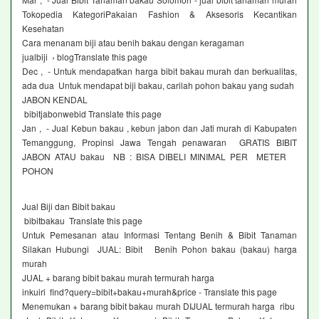
Tokopedia KategoriPakaian Fashion & Aksesoris Kecantikan
Kesehatan
Cara menanam biji atau benih bakau dengan keragaman
jualbiji › blogTranslate this page
Dec , - Untuk mendapatkan harga bibit bakau murah dan berkualitas,
ada dua Untuk mendapat biji bakau, carilah pohon bakau yang sudah
JABON KENDAL
bibitjabonwebid Translate this page
Jan , - Jual Kebun bakau , kebun jabon dan Jati murah di Kabupaten
Temanggung, Propinsi Jawa Tengah penawaran GRATIS BIBIT
JABON ATAU bakau NB : BISA DIBELI MINIMAL PER METER
POHON
Jual Biji dan Bibit bakau
bibitbakau Translate this page
Untuk Pemesanan atau Informasi Tentang Benih & Bibit Tanaman
Silakan Hubungi JUAL: Bibit Benih Pohon bakau (bakau) harga
murah
JUAL + barang bibit bakau murah termurah harga
inkuiri find?query=bibit+bakau+murah&price - Translate this page
Menemukan + barang bibit bakau murah DIJUAL termurah harga ribu