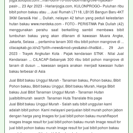
pasir-... 23 Apr 2023 - Harianjogja.com, KULONPROGO– Puluhan ribu
bibit pohon bakau atau ... Jual Rumah LT118, LB135 Bangun Baru 4KT
3KM Garasi& Hal ... Dullah, nelayan 42 tahun yang peduli kelestarian
hutan bakau www.merdeka.com › FOTO › PERISTIWA Pak Dullah (42)
menggunakan perahu saat berkeliling sambil membawa bibit
tumbuhan bakau yang akan ditanam di kawasan Muara Angke,
Jakarta, Selasa ... pertamina tanam 300 ribu bibit pohon mangrove di ...
cilacapkab.go.id/v2/?pilih=news&mod=yes&aksi=lihat&id... 29 Jun
2023 - Trayek Angkutan Kota · Pajak kendaraan STNK · Nilai Jual
Kendaraan ... CILACAP-Sebanyak 300 ribu bibit pohon mangrove di
tanam di dusun ... kawasan segara anakan menjadi kawasan hutan
bakau terbesar di Asia
Jual Bibit bakau Unggul Murah - Tanaman bakau, Pohon bakau, Bibit
Pohon bakau, Bibit bakau Unggul, Bibit bakau Murah, Harga Bibit
bakau Jual Bibit Tanaman Unggul Murah - Tanaman Hutan
jualbibitmurah search Tanaman Huta Translate this page
Jual Bibit bakau Unggul Murah - Salah satu bibit unggulan kami
adalah bibit pohon Kami melayani penjualan bibit murah pohon jabon
dengan harga yang Images for jual bibit pohon bakau murahReport
images Image result for jual bibit pohon bakau murah Image result for
jual bibit pohon bakau murah Image result for jual bibit pohon bakau