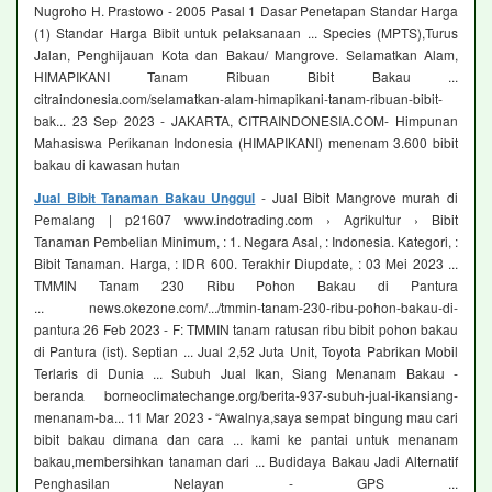
Nugroho H. Prastowo - 2005 Pasal 1 Dasar Penetapan Standar Harga
(1) Standar Harga Bibit untuk pelaksanaan ... Species (MPTS),Turus
Jalan, Penghijauan Kota dan Bakau/ Mangrove. Selamatkan Alam,
HIMAPIKANI Tanam Ribuan Bibit Bakau ...
citraindonesia.com/selamatkan-alam-himapikani-tanam-ribuan-bibit-
bak... 23 Sep 2023 - JAKARTA, CITRAINDONESIA.COM- Himpunan
Mahasiswa Perikanan Indonesia (HIMAPIKANI) menenam 3.600 bibit
bakau di kawasan hutan
Jual Bibit Tanaman Bakau Unggul
- Jual Bibit Mangrove murah di
Pemalang | p21607 www.indotrading.com › Agrikultur › Bibit
Tanaman Pembelian Minimum, : 1. Negara Asal, : Indonesia. Kategori, :
Bibit Tanaman. Harga, : IDR 600. Terakhir Diupdate, : 03 Mei 2023 ...
TMMIN Tanam 230 Ribu Pohon Bakau di Pantura
... news.okezone.com/.../tmmin-tanam-230-ribu-pohon-bakau-di-
pantura 26 Feb 2023 - F: TMMIN tanam ratusan ribu bibit pohon bakau
di Pantura (ist). Septian ... Jual 2,52 Juta Unit, Toyota Pabrikan Mobil
Terlaris di Dunia ... Subuh Jual Ikan, Siang Menanam Bakau -
beranda borneoclimatechange.org/berita-937-subuh-jual-ikansiang-
menanam-ba... 11 Mar 2023 - “Awalnya,saya sempat bingung mau cari
bibit bakau dimana dan cara ... kami ke pantai untuk menanam
bakau,membersihkan tanaman dari ... Budidaya Bakau Jadi Alternatif
Penghasilan Nelayan - GPS ...