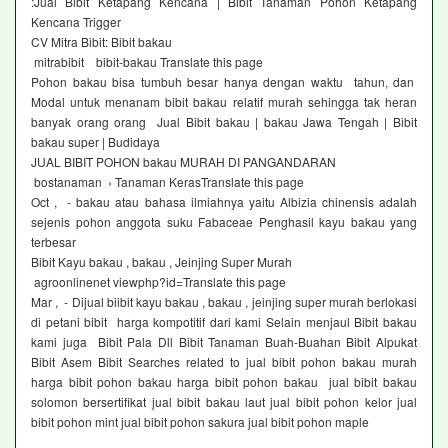
:Jual Bibit Ketapang Kencana | Bibit Tanaman Pohon Ketapang
Kencana Trigger
CV Mitra Bibit: Bibit bakau
mitrabibit bibit-bakau Translate this page
Pohon bakau bisa tumbuh besar hanya dengan waktu tahun, dan
Modal untuk menanam bibit bakau relatif murah sehingga tak heran
banyak orang orang Jual Bibit bakau | bakau Jawa Tengah | Bibit
bakau super | Budidaya
JUAL BIBIT POHON bakau MURAH DI PANGANDARAN
bostanaman › Tanaman KerasTranslate this page
Oct , - bakau atau bahasa ilmiahnya yaitu Albizia chinensis adalah
sejenis pohon anggota suku Fabaceae Penghasil kayu bakau yang
terbesar
Bibit Kayu bakau , bakau , Jeinjing Super Murah
agroonlinenet viewphp?id=Translate this page
Mar , - Dijual biibit kayu bakau , bakau , jeinjing super murah berlokasi
di petani bibit harga kompotitif dari kami Selain menjaul Bibit bakau
kami juga Bibit Pala Dll Bibit Tanaman Buah-Buahan Bibit Alpukat
Bibit Asem Bibit Searches related to jual bibit pohon bakau murah
harga bibit pohon bakau harga bibit pohon bakau jual bibit bakau
solomon bersertifikat jual bibit bakau laut jual bibit pohon kelor jual
bibit pohon mint jual bibit pohon sakura jual bibit pohon maple