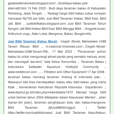
gpswisataindonesia.blogspot.com/.../budidaya-bakau-jadi-
alternatif.html 13 Feb 2023 - Budi daya tanaman bakau di Kabupaten
Rembang, Jawa Tengah, ... “Apalagi harga bibit bakau cukup lumayan
mencapai Rp700 per bibit. Jual Bibit Tanaman Kakao, Bibit Kopi, Bibit
Jati, Bibit ... jualbibitkakao.blogspot.com/ Jual Bibit Tanaman Tahun
Sengon Jati Bibit Kakao Bibit Kopi Bibit Mangga Bibit ... Anggrek bulan,
Anthurium ungu, Aster Lokal, Mangrove, Bakau, Bougenville,
Jual Bibit Tanaman Bakau Murah
- Cegah Abrasi, Mahasiswa UGM
Tanam Ribuan Bibit ... m.nasional.rimanews.com/.../Cegah-Abrasi-
Mahasiswa-UGM-Tanam-Rib... 17 Mar 2023 - "Penanaman pohon
bakau itu untuk mengurangi abrasi pantai yang semakin meluas, erosi,
dan mencegah tsunami," kata Ketua Komunitas ... Tanaman Bakau |
Indonesia's Saltwater Aquarium Hobbyist Community ...
www.reefsforum.com › ... › Filtration and Other Equipment 17 Apr 2008 -
tanaman bakau memang tanaman lindung di indonesia pak... ...
Walaupun kita bisa mendapatkan bakau atau bibit bakau yang mana
tidak ... Kementerian Kehutanan Republik Indonesia - Departemen ...
www.dephut.go.id/index.php/news/details/1672 Standar harga bibit
untuk Gerhan tahun 2004 ditetapkan dalam Keputusan Menteri ... jalan
(kanan-kiri jalan), tanaman penghijauan kota, dan bakau/mangrove.
Bibit Tanaman (@JualBibitUnggul) | Twitter
https://twitter.com/jualbibitunggul Jual Bibit Tanaman Kayu/Kebun,