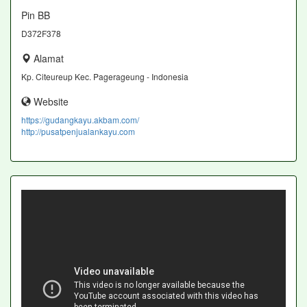
Pin BB
D372F378
Alamat
Kp. Citeureup Kec. Pagerageung - Indonesia
Website
https://gudangkayu.akbam.com/
http://pusatpenjualankayu.com