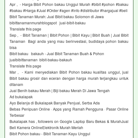
Apr , - Harga Bibit Pohon bakau Unggul Murah #bibit #pohon #bakau
#bakau #Harga #Jual #Order #agen #info #distributor #hargajual #beli
Bibit Tanaman Murah: Jual Bibit bakau Solomon di Jawa
bibittanamanmurahblogspot jual-bibit-bakau
Translate this page
Sep , - Bibit Tanaman | Bibit Pohon | Bibit Kayu | Bibit Buah | Jual Bibit
Tanaman Bagi anda yang mau berinvestasi, budidaya pohon bakau
bisa
Bibit bakau bakauh - Jual Bibit Tanaman Buah & Pohon
jualbibittanaman bibit-bakau-bakauh
Translate this page
Mar , - Kami menyediakan Bibit Pohon bakau kualitas unggul, jual
Bibit bakau grosir dan eceran dengan harga murah terjangkau untuk
ditanam
Jual Benih bakau Merah | Biji bakau Merah Di Jawa Tengah‎
Ad bukalapak ‎
Ayo Belanja di Bukalapak Banyak Penjual, Serba Ada
Bebas Penipuan Online · Apps yang Ramah Pengguna · Pasar Online
Terbesar
Bukalapak has , followers on Google Laptop Baru Bekas & MurahJual
Beli Kamera OnlineElektronik Murah Meriah
Bibit Pohon bakau - Bibit Tanaman Kayu Unggul‎