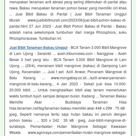
merupakan tanaman anti abrasi yang sering ditemukan di pantai atau
rawa. Bakau merupakan tanaman pohon besar yang memiliki ciri khas
... Jual Bibit Bakau di Pantai | Jual Bibit Tanaman Unggul
Murah www.jualbibitmurah.com/2023/06/jual-bibit-pohon-bakau-di-
pantai.html 27 Jun 2023 - Jual Bibit Pohon Bakau di Pantai - Bakau
adalah nama sekelompok tumbuhan dari marga Rhizophora, suku
Rhizophoraceae. Tumbuhan ini
Jual Bibit Tanaman Bakau Unggul
- BCA Tanam 3.000 Bibit Mangrove
di Lam Ujong - Serambi ... aceh.tribunnews.com › Nanggroe › Aceh
Besar 3 hari yang lalu - BCA Tanam 3.000 Bibit Mangrove di Lam
Ujong ... (29/4), menanam bibit mangrove (bakau) di Gampong Lam
Ujong, Kecamatan .... Jual.1.set. Aziil Anwar, Penanam Mangrove di
Batu Karang ... www.mongabay.co.id/.../aziil-anwar-penanam-
mangrove-di-batu-karang... 4 Jan 2023 - Sekali jual bisa 10.000-
20.000 bibit. ... Untuk menghasilkan bibit siap tanam memerlukan
waktu tumbuh tujuh sampai delapan bulan. Kadang ... Tanaman Bakau
Memiliki Akar - Budidaya Tanaman Hias
hias.tanaman.net/tag/tanaman-bakau-memiliki-akar 448 x 299 · 75 kB ·
jpeg, Seperti namanya tentu saja hutan bakau ini penuh dengan
pohon bakau . ... 320 x 242 · 35 kB · jpeg, Jual-bibit-mangrove-di-
surabaya. Pemanfaatan Hutan Mangrove Sebagai Kawasan
Wisata www.agroraya.com/pemanfaatan-hutan-mangrove-sebagai-