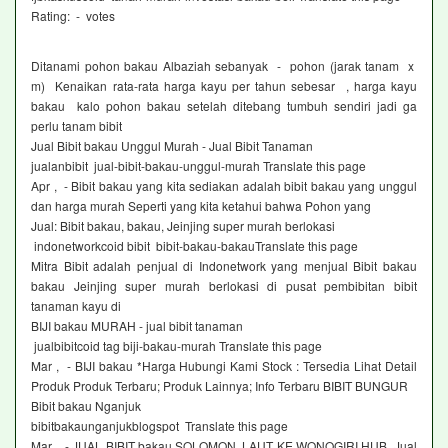
Rating: - ‎ votes
Ditanami pohon bakau Albaziah sebanyak - pohon (jarak tanam x
m) Kenaikan rata-rata harga kayu per tahun sebesar , harga kayu
bakau kalo pohon bakau setelah ditebang tumbuh sendiri jadi ga
perlu tanam bibit
Jual Bibit bakau Unggul Murah - Jual Bibit Tanaman
jualanbibit jual-bibit-bakau-unggul-murah Translate this page
Apr , - Bibit bakau yang kita sediakan adalah bibit bakau yang unggul
dan harga murah Seperti yang kita ketahui bahwa Pohon yang
Jual: Bibit bakau, bakau, Jeinjing super murah berlokasi
indonetworkcoid bibit bibit-bakau-bakauTranslate this page
Mitra Bibit adalah penjual di Indonetwork yang menjual Bibit bakau
bakau Jeinjing super murah berlokasi di pusat pembibitan bibit
tanaman kayu di
BIJI bakau MURAH - jual bibit tanaman
jualbibitcoid tag biji-bakau-murah Translate this page
Mar , - BIJI bakau *Harga Hubungi Kami Stock : Tersedia Lihat Detail
Produk Produk Terbaru; Produk Lainnya; Info Terbaru BIBIT BUNGUR
Bibit bakau Nganjuk
bibitbakaunganjukblogspot Translate this page
Mar , - JUAL BIBIT bakau SOLOMON, LAUT KE WONOGIRI HUB Jual