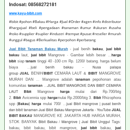
Indosat: 08568272181
www,kayu-bibit.com
#bibit #pohon #Bakau #Harga #Jual #Order #agen #info #distributor
#hargajual #beli #pengadaan #tanaman #umur #ukuran #usaha
#toko #supplier #suplier #industri #tempat #pusat #reseller #murah
#unggul #bagus #Berkualitas #perpohon #perbatang
Jual Bibit Tanaman Bakau Murah
-
bakau
jual bibit
jual benih
,
bakau
jual bibit
harga
laut,
Mangrove · Gambar lebih besar ...
bibit
tanam
siap
tinggi 40 -100 cm Rp. 1200/ batang. harga belum
jual benih bakau - Nusa palapa
biaya ...
group
JUAL
BIBIT
BIBIT
BENIH/
CEMARA LAUT &
MANGROVE
tanaman
MURAH DAN ... Mangrove adalah
pepohonan atau
tanaman
JUAL BIBIT MANGROVE DAN BIBIT CEMARA
komunitas
...
LAUT
Bibit
harga
Mangrove
mulai dari Rp.700/btg
Bibit
harga
Bibit
2.
Avicennia spp
mulai Rp.2000/btg 3.
Rhizophora
Bakau
harga
jual Bibit mangrove | pusat benih
spp (
)
mulai 700/ ...
dan bibit tanaman Jual Bibit Bakau Mangrove Jakarta - YouTube
JUAL
BIBIT BAKAU
MANGROVE KE JAKARTA HUB HARGA MURAH,
Bibit Bakau / Mangrove | Jual Bibit Unggul
STOK BANYAK
Tags:
jual bibit
jual
bakau, bibit bakau, bibit mangrove,
bakau,