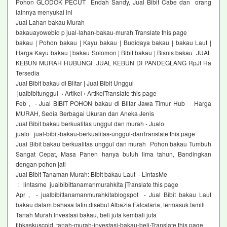
Pohon GLODOK PECUT Endah Sandy, Jual Bibit Cabe dan orang
lainnya menyukai ini
Jual Lahan bakau Murah
bakauayowebid p jual-lahan-bakau-murah Translate this page
bakau | Pohon bakau | Kayu bakau | Budidaya bakau | bakau Laut |
Harga Kayu bakau | bakau Solomon | Bibit bakau | Bisnis bakau JUAL
KEBUN MURAH HUBUNGI JUAL KEBUN DI PANDEGLANG RpJt Ha
Tersedia
Jual Bibit bakau di Blitar | Jual Bibit Unggul
jualbibitunggul › Artikel › ArtikelTranslate this page
Feb , - Jual BIBIT POHON bakau di Blitar Jawa Timur Hub Harga
MURAH, Sedia Berbagai Ukuran dan Aneka Jenis
Jual Bibit bakau berkualitas unggul dan murah - Jualo
jualo jual-bibit-bakau-berkualitas-unggul-danTranslate this page
Jual Bibit bakau berkualitas unggul dan murah Pohon bakau Tumbuh
Sangat Cepat, Masa Panen hanya butuh lima tahun, Bandingkan
dengan pohon jati
Jual Bibit Tanaman Murah: Bibit bakau Laut - LintasMe
: lintasme jualbibittanamanmurahkita jTranslate this page
Apr , - jualbibittanamanmurahkitablogspot - Jual Bibit bakau Laut
bakau dalam bahasa latin disebut Albazia Falcataria, termasuk famili
Tanah Murah Investasi bakau, beli juta kembali juta
fjbkaskuscoid tanah-murah-investasi-bakau-beli-Translate this page