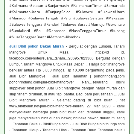
#KalimantanSelatan #Banjarmasin #KalimantanTimur #Samarinda
#KalimantanUtara #TanjungSelor #Sulawesi #SulawesiUtara
#Manado #SulawesiTengah #Palu #SulawesiSelatan #Makassar
#SulawesiTenggara #Kendari #SulawesiBarat #Mamuju #Gorontalo
#SundaKecil #Bali #Denpasar #NusaTenggaraTimur #Kupang
#NusaTenggaraBarat #Mataram #lombok
Jual Bibit pohon Bakau Murah
- Bergulat dengan Lumpur, Tanam
Mangrove Untuk Masa ... https://id id.
facebook.com/notes/suara...tanam.../206957823306 Bergulat dengan
Lumpur, Tanam Mangrove Untuk Masa Depan ... Harga bibit mangrove
berkisar antara Rp 5.000 hingga Rp 10.000 bergantung pada jenis.
Jual Bibit Mangrove | Jual Bibit Tanaman | pohonrindang.com
pohonrindang.com/jual-bibit-mangrove/ Nah…sekarang disini
suppleyer bibit pohon Jual Bibit Mangrove dengan harga murah dan
siap tanam dirumah, di atau tepi pantai. Bagi para perusahaan ... Jual
Bibit Mangrove Murah - Selamat datang di bibit buah . net
www.bibitbuah.net/jual-bibit-mangrove-murah/ 27 Mar 2023 - kami
menyediakan berbagai jenis bibit buah dan tanaman unggul, kami
juga menyediakan bibit durian bawor, bhineka bawor, durian musang
... Tanaman Bakau - BibitBunga.com - Jual Bibit Bunga bibitbunga.com
› Tanaman Hidup › Tanaman Hias › Tanaman Daun Tanaman bakau