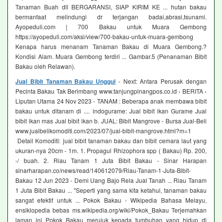
Tanaman Buah dll BERGARANSI, SIAP KIRIM KE ... hutan bakau
bermanfaat melindungi dr terjangan badai,abrasi,tsunami.
Ayopeduli.com | 700 Bakau untuk Muara Gembong
https://ayopeduli.com/aksi/view/700-bakau-untuk-muara-gembong
Kenapa harus menanam Tanaman Bakau di Muara Gembong.?
Kondisi Alam. Muara Gembong terdiri ... Gambar.5 (Penanaman Bibit
Bakau oleh Relawan).
Jual Bibit Tanaman Bakau Unggul
- Next: Antara Perusak dengan
Pecinta Bakau Tak Berimbang www.tanjungpinangpos.co.id › BERITA ›
Liputan Utama 24 Nov 2023 - TANAM : Beberapa anak membawa bibit
bakau untuk ditanam di .... indogurame: Jual bibit ikan Gurame Jual
bibit ikan mas Jual bibit ikan b. JUAL: Bibit Mangrove - Bursa Jual-Beli
www.jualbelikomoditi.com/2023/07/jual-bibit-mangrove.html?m=1
Detail Komoditi: jual bibit tanaman bakau dan bibit cemara laut yang
ukuran-nya 20cm - 1m. 1. Propagul Rhizophora spp ( Bakau) Rp. 200,
-/ buah. 2. Riau Tanam 1 Juta Bibit Bakau - Sinar Harapan
sinarharapan.co/news/read/140612079/Riau-Tanam-1-Juta-Bibit-
Bakau 12 Jun 2023 - Demi Uang Bajo Rela Jual Tanah ... Riau Tanam
1 Juta Bibit Bakau ... "Seperti yang sama kita ketahui, tanaman bakau
sangat efektif untuk ... Pokok Bakau - Wikipedia Bahasa Melayu,
ensiklopedia bebas ms.wikipedia.org/wiki/Pokok_Bakau Terjemahkan
laman ini Pokok Bakau merujuk kepada tumbuhan yang hidup di