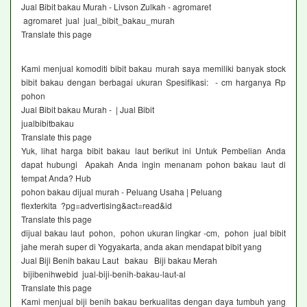
Jual Bibit bakau Murah - Livson Zulkah - agromaret
agromaret jual jual_bibit_bakau_murah
Translate this page
Kami menjual komoditi bibit bakau murah saya memiliki banyak stock
bibit bakau dengan berbagai ukuran Spesifikasi: - cm harganya Rp
pohon
Jual Bibit bakau Murah - | Jual Bibit
jualbibitbakau
Translate this page
Yuk, lihat harga bibit bakau laut berikut ini Untuk Pembelian Anda
dapat hubungi Apakah Anda ingin menanam pohon bakau laut di
tempat Anda? Hub
pohon bakau dijual murah - Peluang Usaha | Peluang
flexterkita ?pg=advertising&act=read&id
Translate this page
dijual bakau laut pohon, pohon ukuran lingkar -cm, pohon jual bibit
jahe merah super di Yogyakarta, anda akan mendapat bibit yang
Jual Biji Benih bakau Laut bakau Biji bakau Merah
bijibenihwebid jual-biji-benih-bakau-laut-al
Translate this page
Kami menjual biji benih bakau berkualitas dengan daya tumbuh yang