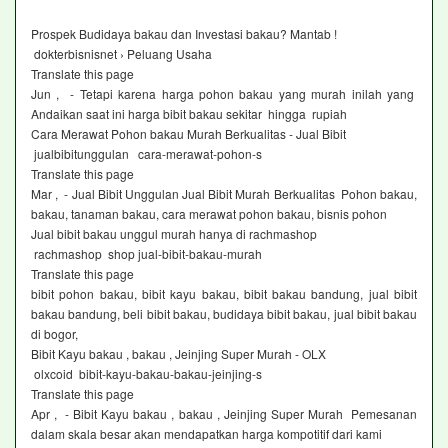
Prospek Budidaya bakau dan Investasi bakau? Mantab !
dokterbisnisnet › Peluang Usaha
Translate this page
Jun , - Tetapi karena harga pohon bakau yang murah inilah yang
Andaikan saat ini harga bibit bakau sekitar hingga rupiah
Cara Merawat Pohon bakau Murah Berkualitas - Jual Bibit
jualbibitunggulan cara-merawat-pohon-s
Translate this page
Mar , - Jual Bibit Unggulan Jual Bibit Murah Berkualitas Pohon bakau,
bakau, tanaman bakau, cara merawat pohon bakau, bisnis pohon
Jual bibit bakau unggul murah hanya di rachmashop
rachmashop shop jual-bibit-bakau-murah
Translate this page
bibit pohon bakau, bibit kayu bakau, bibit bakau bandung, jual bibit
bakau bandung, beli bibit bakau, budidaya bibit bakau, jual bibit bakau
di bogor,
Bibit Kayu bakau , bakau , Jeinjing Super Murah - OLX
olxcoid bibit-kayu-bakau-bakau-jeinjing-s
Translate this page
Apr , - Bibit Kayu bakau , bakau , Jeinjing Super Murah Pemesanan
dalam skala besar akan mendapatkan harga kompotitif dari kami