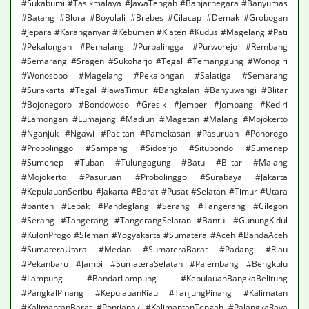
#Sukabumi #Tasikmalaya #JawaTengah #Banjarnegara #Banyumas
#Batang #Blora #Boyolali #Brebes #Cilacap #Demak #Grobogan
#Jepara #Karanganyar #Kebumen #Klaten #Kudus #Magelang #Pati
#Pekalongan #Pemalang #Purbalingga #Purworejo #Rembang
#Semarang #Sragen #Sukoharjo #Tegal #Temanggung #Wonogiri
#Wonosobo #Magelang #Pekalongan #Salatiga #Semarang
#Surakarta #Tegal #JawaTimur #Bangkalan #Banyuwangi #Blitar
#Bojonegoro #Bondowoso #Gresik #Jember #Jombang #Kediri
#Lamongan #Lumajang #Madiun #Magetan #Malang #Mojokerto
#Nganjuk #Ngawi #Pacitan #Pamekasan #Pasuruan #Ponorogo
#Probolinggo #Sampang #Sidoarjo #Situbondo #Sumenep
#Sumenep #Tuban #Tulungagung #Batu #Blitar #Malang
#Mojokerto #Pasuruan #Probolinggo #Surabaya #Jakarta
#KepulauanSeribu #Jakarta #Barat #Pusat #Selatan #Timur #Utara
#banten #Lebak #Pandeglang #Serang #Tangerang #Cilegon
#Serang #Tangerang #TangerangSelatan #Bantul #GunungKidul
#KulonProgo #Sleman #Yogyakarta #Sumatera #Aceh #BandaAceh
#SumateraUtara #Medan #SumateraBarat #Padang #Riau
#Pekanbaru #Jambi #SumateraSelatan #Palembang #Bengkulu
#Lampung #BandarLampung #KepulauanBangkaBelitung
#PangkalPinang #KepulauanRiau #TanjungPinang #Kalimatan
#KalimantanBarat #Pontianak #KalimantanTengah #PalangkaRaya