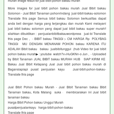
murah Image result for jual bibit pohon bakau murah
More images for jual bibit pohon bakau murah Jual Bibit bakau
Solomon - Jual Bibit Tanaman pohonrindang jual-bibit-bakau-solomon
Translate this page Semua bibit bakau Solomon berkualitas dapat
anda beli dengan harga yang terjangkau dan murah Kami melayani
jual bibit bakau solomon yang dapat jual bibit bakau super murah!!
silahkan dibuktikan : penjualanbibitbakauwordpress jual-bi Translate
this page Dec , - BIBIT bakau TINGGI > CM HARGA Rp POLYBAG
TINGGI MU DENGAN MENANAM POHON bakau KARENA ITU
ADALAH Bibit bakau bakau jualbibitunggul (hub Video for jual bibit
pohon bakau murah▶ : youtube watch?v=HuGKNn-o Jun , - Uploaded
by Bibit Tanaman JUAL BIBIT bakau MURAH HUB SIAP KIRIM KE
Bakau Jual Bibit Ketapang Jual Jual bibit pohon bakau murah di
Bagansiapiapi pusat penjualan kayu Jual-bibit-pohon-bakau-
Translate this page
Jual Bibit Pohon bakau Murah - Jual Bibit Tanaman bakau Bibit
Tanaman bakau, Kota Malang suka · membicarakan ini Jual bibit
tanaman bakau
Harga Bibit Pohon bakau Unggul Murah
pusatpenjualankayu harga-bibit-pohon-bakau
Translate this page