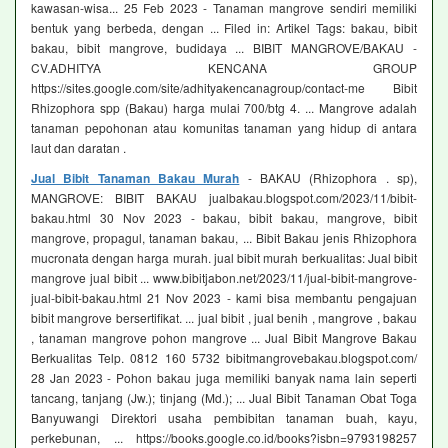
kawasan-wisa... 25 Feb 2023 - Tanaman mangrove sendiri memiliki
bentuk yang berbeda, dengan ... Filed in: Artikel Tags: bakau, bibit
bakau, bibit mangrove, budidaya ... BIBIT MANGROVE/BAKAU -
CV.ADHITYA KENCANA GROUP
https://sites.google.com/site/adhityakencanagroup/contact-me Bibit
Rhizophora spp (Bakau) harga mulai 700/btg 4. ... Mangrove adalah
tanaman pepohonan atau komunitas tanaman yang hidup di antara
laut dan daratan .
Jual Bibit Tanaman Bakau Murah
- BAKAU (Rhizophora . sp),
MANGROVE: BIBIT BAKAU jualbakau.blogspot.com/2023/11/bibit-
bakau.html 30 Nov 2023 - bakau, bibit bakau, mangrove, bibit
mangrove, propagul, tanaman bakau, ... Bibit Bakau jenis Rhizophora
mucronata dengan harga murah. jual bibit murah berkualitas: Jual bibit
mangrove jual bibit ... www.bibitjabon.net/2023/11/jual-bibit-mangrove-
jual-bibit-bakau.html 21 Nov 2023 - kami bisa membantu pengajuan
bibit mangrove bersertifikat. ... jual bibit , jual benih , mangrove , bakau
, tanaman mangrove pohon mangrove ... Jual Bibit Mangrove Bakau
Berkualitas Telp. 0812 160 5732 bibitmangrovebakau.blogspot.com/
28 Jan 2023 - Pohon bakau juga memiliki banyak nama lain seperti
tancang, tanjang (Jw.); tinjang (Md.); ... Jual Bibit Tanaman Obat Toga
Banyuwangi Direktori usaha pembibitan tanaman buah, kayu,
perkebunan, ... https://books.google.co.id/books?isbn=9793198257