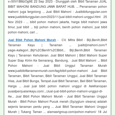
v=50V1BMzOg9E 22 Sep 2023 - Diunggah oleh Bibit Tanaman JUAL
BIBIT MAHONI BANDUNG JAWA BARAT HUB. ... Penanaman pohon
mahoni juga tergolong ... Jual Bibit Mahoni - Jualbibitunggulan.com
www.jualbibitunggulan.com/2023/11/jual-bibit-mahoni-unggul.html 25
Nov 2023 - ... bibit pohon mahoni jakarta, harga bibit mahoni jawa
timur, jual bibit ... biji pohon mahoni, benih pohon mahoni, jual bibit
pohon mahoni, cari ...
Jual Bibit Pohon Mahoni Murah
- CV. Mitra Bibit - Biji,Benih,Bibit
Tanaman Kayu | Tanaman ... jualbijimahoni.com/?
page=kategori...Biji%2CBenih%2CBibit... Biji,Benih,Bibit Tanaman
Kayu | Tanaman Kehutanan. Jual Bibit Mahoni | Bibit Mahoni Super
Super Siap Kirim Ke Semarang, Bandung, · Jual Bibit Mahoni ... Bibit
Pohon Mahoni - Jual Bibit Unggul Tanaman Murah
www.jualbibittanamanmurah.com/tag/bibit-pohon-mahoni Jual Bibit
Tanaman, Bibit Tanaman, Bibit Tanaman Unggul, Jual Bibit Tanaman
Hias, Jual Bibit Bunga, Tempat Jual Bibit Tanaman, Beli Bibit Tanaman,
Harga ... Jual jual bibit pohon mahoni unggul di AekKanopan
pusatpenjualankayu.com/.../Jual-jual-bibit-pohon-mahoni-unggul-di-
Ae... Jual Bibit Pohon Mahoni Murah - Jual Bibit Tanaman Unggul
Murah - Bibit Pohon Mahoni Pucuk merah (Syzygium oleana) adalah
sejenis tanaman perdu yang ... Jual Bibit Tanaman Mahoni Unggul
Murah | Tukang Taman ... alamasrigroup.com/pohon-mahoni/ 18 Jul