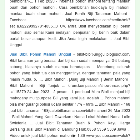
pembibitan-... 1 Feb 2023 - informasi pohon mahoni tentang manfaat
buah dan pohon mahoni, Cara pembibitan budidaya biji mahoni,
manfaat buah daun mahoni. Jual Benih Biji Tanaman Mahoni |
Facebook https://www.facebook.com/media/set/?
set=a.622293927814835...3 CV. Mitra Bibit menyediakan biji benih
mahoni siap semai Kami melayani penjualan biji benih baik dalam
partai besar ataupun kecil. Jika Anda ingin melakukan ... Jual Bibit
Unggul
Jual Bibit Pohon Mahoni Unggul
- bibit-bibit-unggul.blogspot.com/
Bibit tanaman yang berasal dari biji dan sudah mempunyai 3-5 batang
cabang, biasanya sudah mampu beradaptasi ... Menebang seluruh
pohon yang telah tua dan menggantinya dengan tanaman pala yang
masih muda. b. ..... Bibit Mahoni. [Jual] Biji Mahoni | Benih Mahoni |
Bibit Mahoni | Biji Tunjuk ... forum.kompas.com/showthread.php?
t=115379 24 Jun 2023 - 2 pesan - ‎1 pembuat Mitra Bibit menjual biji
mahogany multipurpose Biji yang kami jual adalah ... Pohon mahoni
bisa mengurangi polusi udara sekitar 47% - 69% ... Bibit Mahoni - 168
jual bibit tanaman 168jualbibittanaman.com/bibit-mahoni 26 Mar 2023
- Bibit Mahoni Yang Kami Tawarkan : Nama Lokal Mahoni Nama Latin
Swietenia ... Jual Bibit Tanaman Buah & Pohon Kayu Harga
Bersaing Jual Bibit Mahoni di Bandung Hub.0858 5359 5509 Jawa ...
Video untuk jual bibit pohon mahoni▶ 1:36 www.youtube.com/watch?