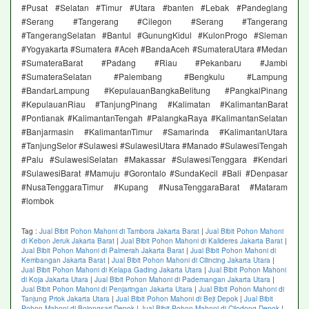
#Pusat #Selatan #Timur #Utara #banten #Lebak #Pandeglang
#Serang #Tangerang #Cilegon #Serang #Tangerang
#TangerangSelatan #Bantul #GunungKidul #KulonProgo #Sleman
#Yogyakarta #Sumatera #Aceh #BandaAceh #SumateraUtara #Medan
#SumateraBarat #Padang #Riau #Pekanbaru #Jambi
#SumateraSelatan #Palembang #Bengkulu #Lampung
#BandarLampung #KepulauanBangkaBelitung #PangkalPinang
#KepulauanRiau #TanjungPinang #Kalimatan #KalimantanBarat
#Pontianak #KalimantanTengah #PalangkaRaya #KalimantanSelatan
#Banjarmasin #KalimantanTimur #Samarinda #KalimantanUtara
#TanjungSelor #Sulawesi #SulawesiUtara #Manado #SulawesiTengah
#Palu #SulawesiSelatan #Makassar #SulawesiTenggara #Kendari
#SulawesiBarat #Mamuju #Gorontalo #SundaKecil #Bali #Denpasar
#NusaTenggaraTimur #Kupang #NusaTenggaraBarat #Mataram
#lombok
Tag :
Jual Bibit Pohon Mahoni di Tambora Jakarta Barat
|
Jual Bibit Pohon Mahoni
di Kebon Jeruk Jakarta Barat
|
Jual Bibit Pohon Mahoni di Kalideres Jakarta Barat
|
Jual Bibit Pohon Mahoni di Palmerah Jakarta Barat
|
Jual Bibit Pohon Mahoni di
Kembangan Jakarta Barat
|
Jual Bibit Pohon Mahoni di Cilincing Jakarta Utara
|
Jual Bibit Pohon Mahoni di Kelapa Gading Jakarta Utara
|
Jual Bibit Pohon Mahoni
di Koja Jakarta Utara
|
Jual Bibit Pohon Mahoni di Pademangan Jakarta Utara
|
Jual Bibit Pohon Mahoni di Penjaringan Jakarta Utara
|
Jual Bibit Pohon Mahoni di
Tanjung Priok Jakarta Utara
|
Jual Bibit Pohon Mahoni di Beji Depok
|
Jual Bibit
Pohon Mahoni di Bojongsari Depok
|
Jual Bibit Pohon Mahoni di Cilodong Depok
|