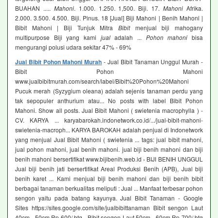
BUAHAN .....
Mahoni
. 1.000. 1.250. 1,500. Biji. 17.
Mahoni
Afrika.
2.000. 3.500. 4.500. Biji. Pinus. 18 [Jual] Biji Mahoni | Benih Mahoni |
Bibit Mahoni | Biji Tunjuk Mitra
Bibit
menjual biji mahogany
multipurpose Biji yang kami
jual
adalah ...
Pohon mahoni
bisa
mengurangi polusi udara sekitar 47% - 69%
Jual Bibit Pohon Mahoni Murah
- Jual Bibit Tanaman Unggul Murah -
Bibit Pohon Mahoni
www.jualbibitmurah.com/search/label/Bibit%20Pohon%20Mahoni
Pucuk merah (Syzygium oleana) adalah sejenis tanaman perdu yang
tak sepopuler anthurium atau... No posts with label Bibit Pohon
Mahoni. Show all posts. Jual Bibit Mahoni ( swietenia macrophylla ) -
CV. KARYA ... karyabarokah.indonetwork.co.id/.../jual-bibit-mahoni-
swietenia-macroph... KARYA BAROKAH adalah penjual di Indonetwork
yang menjual Jual Bibit Mahoni ( swietenia ... tags: jual bibit mahoni,
jual pohon mahoni, jual benih mahoni. jual biji benih mahoni dan biji
benih mahoni bersertifikat www.bijibenih.web.id › BIJI BENIH UNGGUL
Jual biji benih jati bersertifikat Areal Produksi Benih (APB), Jual biji
benih karet ... Kami menjual biji benih mahoni dan biji benih bibit
berbagai tanaman berkualitas meliputi : Jual ... Manfaat terbesar pohon
sengon yaitu pada batang kayunya. Jual Bibit Tanaman - Google
Sites https://sites.google.com/site/jualbibittanaman Bibit sengon Laut
40cm - 50cm Rp 600/ btg - Bibit sengon Laut 50cm - 60cm Rp 700/ btg