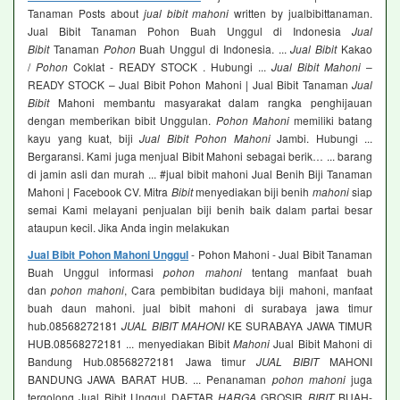
Tanaman Posts about
jual bibit mahoni
written by jualbibittanaman.
Jual Bibit Tanaman Pohon Buah Unggul di Indonesia
Jual
Bibit
Tanaman
Pohon
Buah Unggul di Indonesia. ...
Jual Bibit
Kakao
/
Pohon
Coklat - READY STOCK . Hubungi ...
Jual Bibit Mahoni
–
READY STOCK – Jual Bibit Pohon Mahoni | Jual Bibit Tanaman
Jual
Bibit
Mahoni membantu masyarakat dalam rangka penghijauan
dengan memberikan bibit Unggulan.
Pohon Mahoni
memiliki batang
kayu yang kuat, biji
Jual Bibit Pohon Mahoni
Jambi. Hubungi ...
Bergaransi. Kami juga menjual Bibit Mahoni sebagai berik… ... barang
di jamin asli dan murah ... #jual bibit mahoni Jual Benih Biji Tanaman
Mahoni | Facebook CV. Mitra
Bibit
menyediakan biji benih
mahoni
siap
semai Kami melayani penjualan biji benih baik dalam partai besar
ataupun kecil. Jika Anda ingin melakukan
Jual Bibit Pohon Mahoni Unggul
- Pohon Mahoni - Jual Bibit Tanaman
Buah Unggul informasi
pohon mahoni
tentang manfaat buah
dan
pohon mahoni
, Cara pembibitan budidaya biji mahoni, manfaat
buah daun mahoni. jual bibit mahoni di surabaya jawa timur
hub.08568272181
JUAL BIBIT MAHONI
KE SURABAYA JAWA TIMUR
HUB.08568272181 ... menyediakan Bibit
Mahoni
Jual Bibit Mahoni di
Bandung Hub.08568272181 Jawa timur
JUAL BIBIT
MAHONI
BANDUNG JAWA BARAT HUB. ... Penanaman
pohon mahoni
juga
tergolong Jual Bibit Unggul DAFTAR
HARGA
GROSIR
BIBIT
BUAH-