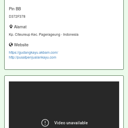
Pin BB
D372F378
Alamat
Kp. Citeureup Kec. Pagerageung - Indonesia
Website
https://gudangkayu.akbam.com/
http://pusatpenjualankayu.com