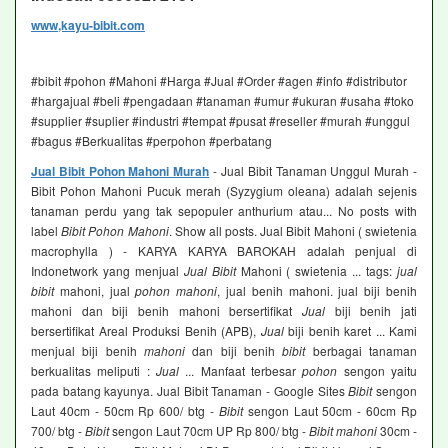
www,kayu-bibit.com
#bibit #pohon #Mahoni #Harga #Jual #Order #agen #info #distributor
#hargajual #beli #pengadaan #tanaman #umur #ukuran #usaha #toko
#supplier #suplier #industri #tempat #pusat #reseller #murah #unggul
#bagus #Berkualitas #perpohon #perbatang
Jual Bibit Pohon Mahoni Murah
- Jual Bibit Tanaman Unggul Murah -
Bibit Pohon Mahoni Pucuk merah (Syzygium oleana) adalah sejenis
tanaman perdu yang tak sepopuler anthurium atau... No posts with
label
Bibit Pohon Mahoni
. Show all posts. Jual Bibit Mahoni ( swietenia
macrophylla ) - KARYA KARYA BAROKAH adalah penjual di
Indonetwork yang menjual
Jual Bibit
Mahoni ( swietenia ... tags:
jual
bibit
mahoni, jual
pohon mahoni
, jual benih mahoni. jual biji benih
mahoni dan biji benih mahoni bersertifikat
Jual
biji benih jati
bersertifikat Areal Produksi Benih (APB),
Jual
biji benih karet ... Kami
menjual biji benih
mahoni
dan biji benih
bibit
berbagai tanaman
berkualitas meliputi :
Jual
... Manfaat terbesar
pohon
sengon yaitu
pada batang kayunya. Jual Bibit Tanaman - Google Sites
Bibit
sengon
Laut 40cm - 50cm Rp 600/ btg -
Bibit
sengon Laut 50cm - 60cm Rp
700/ btg -
Bibit
sengon Laut 70cm UP Rp 800/ btg -
Bibit mahoni
30cm -