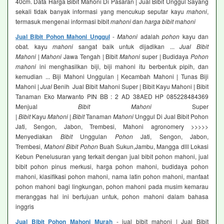
40cm. Data Harga Bibit Mahoni Di Pasaran | Jual Bibit Unggul Sayang
sekali tidak banyak informasi yang mencukup seputar kayu
mahoni
,
termasuk mengenai informasi bibit
mahoni
dan
harga bibit mahoni
Jual Bibit Pohon Mahoni Unggul
-
Mahoni
adalah
pohon
kayu dan
obat. kayu
mahoni
sangat baik untuk dijadikan ...
Jual Bibit
Mahoni
|
Mahoni
Jawa Tengah | Bibit
Mahoni
super | Budidaya
Pohon
mahoni
ini menghasilkan biji, biji mahoni itu berbentuk pipih, dan
kemudian ... Biji Mahoni Unggulan | Kecambah Mahoni | Tunas Biji
Mahoni |
Jual
Benih Jual Bibit Mahoni Super | Bibit Kayu Mahoni | Bibit
Tanaman Eko Marwanto PIN BB : 2 AD 38AED HP 085228484369
Menjual
Bibit Mahoni
Super
|
Bibit
Kayu
Mahoni
|
Bibit
Tanaman
Mahoni
Unggul Di Jual Bibit Pohon
Jati, Sengon, Jabon, Trembesi, Mahoni agronomery >>>>>
Menyediakan
Bibit
Unggulan
Pohon
Jati, Sengon, Jabon,
Trembesi,
Mahoni Bibit Pohon
Buah Sukun,Jambu, Mangga dlll Lokasi
Kebun Penelusuran yang terkait dengan jual bibit pohon mahoni, jual
bibit pohon pinus merkusi, harga pohon mahoni, budidaya pohon
mahoni, klasifikasi pohon mahoni, nama latin pohon mahoni, manfaat
pohon mahoni bagi lingkungan, pohon mahoni pada musim kemarau
meranggas hal ini bertujuan untuk, pohon mahoni dalam bahasa
inggris
Jual Bibit Pohon Mahoni Murah
- jual bibit mahoni | Jual Bibit