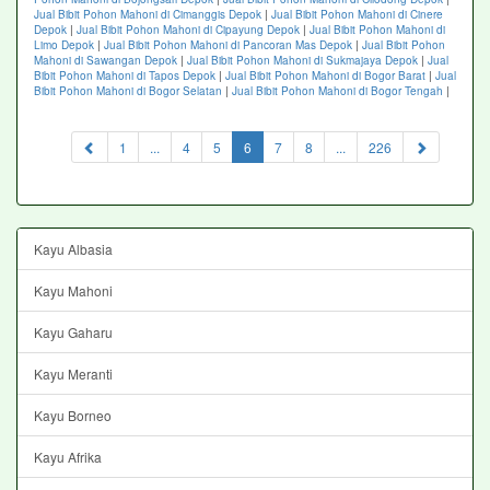
Jual Bibit Pohon Mahoni di Cimanggis Depok
|
Jual Bibit Pohon Mahoni di Cinere
Depok
|
Jual Bibit Pohon Mahoni di Cipayung Depok
|
Jual Bibit Pohon Mahoni di
Limo Depok
|
Jual Bibit Pohon Mahoni di Pancoran Mas Depok
|
Jual Bibit Pohon
Mahoni di Sawangan Depok
|
Jual Bibit Pohon Mahoni di Sukmajaya Depok
|
Jual
Bibit Pohon Mahoni di Tapos Depok
|
Jual Bibit Pohon Mahoni di Bogor Barat
|
Jual
Bibit Pohon Mahoni di Bogor Selatan
|
Jual Bibit Pohon Mahoni di Bogor Tengah
|
(current)
1
...
4
5
6
7
8
...
226
Kayu Albasia
Kayu Mahoni
Kayu Gaharu
Kayu Meranti
Kayu Borneo
Kayu Afrika