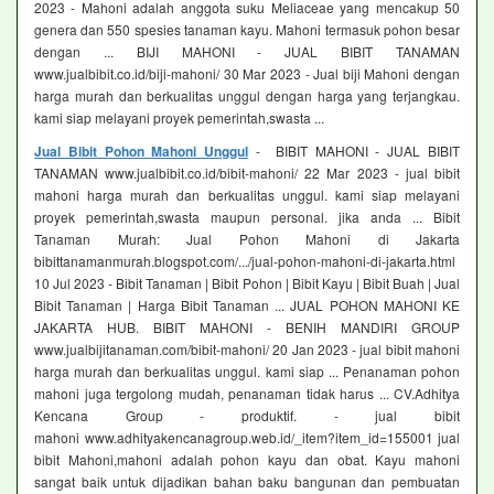
2023 - Mahoni adalah anggota suku Meliaceae yang mencakup 50
genera dan 550 spesies tanaman kayu. Mahoni termasuk pohon besar
dengan ... BIJI MAHONI - JUAL BIBIT TANAMAN
www.jualbibit.co.id/biji-mahoni/ 30 Mar 2023 - Jual biji Mahoni dengan
harga murah dan berkualitas unggul dengan harga yang terjangkau.
kami siap melayani proyek pemerintah,swasta ...
Jual Bibit Pohon Mahoni Unggul
- BIBIT MAHONI - JUAL BIBIT
TANAMAN www.jualbibit.co.id/bibit-mahoni/ 22 Mar 2023 - jual bibit
mahoni harga murah dan berkualitas unggul. kami siap melayani
proyek pemerintah,swasta maupun personal. jika anda ... Bibit
Tanaman Murah: Jual Pohon Mahoni di Jakarta
bibittanamanmurah.blogspot.com/.../jual-pohon-mahoni-di-jakarta.html
10 Jul 2023 - Bibit Tanaman | Bibit Pohon | Bibit Kayu | Bibit Buah | Jual
Bibit Tanaman | Harga Bibit Tanaman ... JUAL POHON MAHONI KE
JAKARTA HUB. BIBIT MAHONI - BENIH MANDIRI GROUP
www.jualbijitanaman.com/bibit-mahoni/ 20 Jan 2023 - jual bibit mahoni
harga murah dan berkualitas unggul. kami siap ... Penanaman pohon
mahoni juga tergolong mudah, penanaman tidak harus ... CV.Adhitya
Kencana Group - produktif. - jual bibit
mahoni www.adhityakencanagroup.web.id/_item?item_id=155001 jual
bibit Mahoni,mahoni adalah pohon kayu dan obat. Kayu mahoni
sangat baik untuk dijadikan bahan baku bangunan dan pembuatan