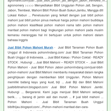
agromaret.com/jual/.../jual_bibit_pohon_jati_sengon_jabon_trembesi_m...
agronomery >>>>> Menyediakan Bibit Unggulan Pohon Jati, Sengon,
Jabon, Trembesi, Mahoni Bibit Pohon Buah Sukun,Jambu, Mangga dlll
Lokasi Kebun ... Penelusuran yang terkait dengan jual bibit pohon
mahoni jual bibit pohon pinus merkusi harga pohon mahoni budidaya
pohon mahoni klasifikasi pohon mahoni nama latin pohon mahoni
manfaat pohon mahoni bagi lingkungan pohon mahoni pada musim
kemarau meranggas hal ini bertujuan untuk pohon mahoni dalam
bahasa inggris
Jual Bibit Pohon Mahoni Murah
- Jual Bibit Tanaman Pohon Buah
Unggul di Indonesia pohonrindang.com/ Jual Bibit Tanaman Pohon
Buah Unggul di Indonesia. ... Jual Bibit Kakao / Pohon Coklat - READY
STOCK . Hubungi ... Jual Bibit Mahoni – READY STOCK – . Jual Bibit
Pohon Mahoni - Jual Bibit Pohon Jabon pohonrindang.com/jual-bibit-
pohon-mahoni/ Jual Bibit Mahoni membantu masyarakat dalam rangka
penghijauan dengan memberikan bibit Unggulan. Pohon Mahoni
memiliki batang kayu yang kuat, biji ... Jual Biji dan Bibit Mahoni
jualbibitmahoni.blogspot.com/ Jual Bibit Pohon Mahoni Jambi.
Hubungi ... Bergaransi. Kami juga menjual Bibit Mahoni sebagai
berik… ... barang di jamin asli dan murah ... # jual bibit mahoni ...
Pohon Mahoni - Jual Bibit Tanaman Buah Unggul
bibithijau.blogspot.com/.../Pohon-mahoni-manfaat-dan-cara-