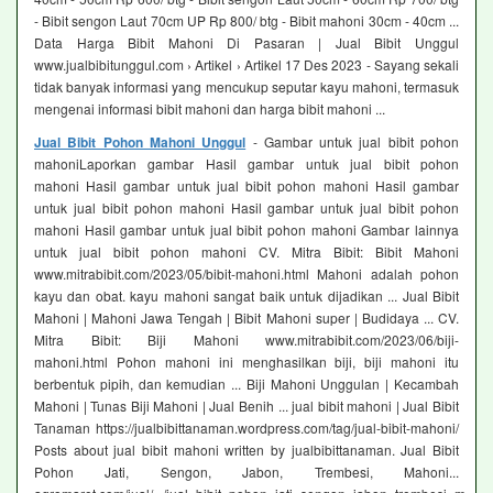
- Bibit sengon Laut 70cm UP Rp 800/ btg - Bibit mahoni 30cm - 40cm ...
Data Harga Bibit Mahoni Di Pasaran | Jual Bibit Unggul
www.jualbibitunggul.com › Artikel › Artikel 17 Des 2023 - Sayang sekali
tidak banyak informasi yang mencukup seputar kayu mahoni, termasuk
mengenai informasi bibit mahoni dan harga bibit mahoni ...
Jual Bibit Pohon Mahoni Unggul
- Gambar untuk jual bibit pohon
mahoniLaporkan gambar Hasil gambar untuk jual bibit pohon
mahoni Hasil gambar untuk jual bibit pohon mahoni Hasil gambar
untuk jual bibit pohon mahoni Hasil gambar untuk jual bibit pohon
mahoni Hasil gambar untuk jual bibit pohon mahoni Gambar lainnya
untuk jual bibit pohon mahoni CV. Mitra Bibit: Bibit Mahoni
www.mitrabibit.com/2023/05/bibit-mahoni.html Mahoni adalah pohon
kayu dan obat. kayu mahoni sangat baik untuk dijadikan ... Jual Bibit
Mahoni | Mahoni Jawa Tengah | Bibit Mahoni super | Budidaya ... CV.
Mitra Bibit: Biji Mahoni www.mitrabibit.com/2023/06/biji-
mahoni.html Pohon mahoni ini menghasilkan biji, biji mahoni itu
berbentuk pipih, dan kemudian ... Biji Mahoni Unggulan | Kecambah
Mahoni | Tunas Biji Mahoni | Jual Benih ... jual bibit mahoni | Jual Bibit
Tanaman https://jualbibittanaman.wordpress.com/tag/jual-bibit-mahoni/
Posts about jual bibit mahoni written by jualbibittanaman. Jual Bibit
Pohon Jati, Sengon, Jabon, Trembesi, Mahoni...