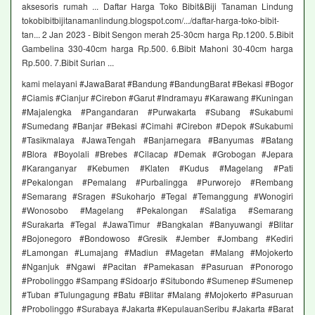
aksesoris rumah ... Daftar Harga Toko Bibit&Biji Tanaman Lindung
tokobibitbijitanamanlindung.blogspot.com/.../daftar-harga-toko-bibit-
tan... 2 Jan 2023 - Bibit Sengon merah 25-30cm harga Rp.1200. 5.Bibit
Gambelina 330-40cm harga Rp.500. 6.Bibit Mahoni 30-40cm harga
Rp.500. 7.Bibit Surian ...
kami melayani #JawaBarat #Bandung #BandungBarat #Bekasi #Bogor
#Ciamis #Cianjur #Cirebon #Garut #Indramayu #Karawang #Kuningan
#Majalengka #Pangandaran #Purwakarta #Subang #Sukabumi
#Sumedang #Banjar #Bekasi #Cimahi #Cirebon #Depok #Sukabumi
#Tasikmalaya #JawaTengah #Banjarnegara #Banyumas #Batang
#Blora #Boyolali #Brebes #Cilacap #Demak #Grobogan #Jepara
#Karanganyar #Kebumen #Klaten #Kudus #Magelang #Pati
#Pekalongan #Pemalang #Purbalingga #Purworejo #Rembang
#Semarang #Sragen #Sukoharjo #Tegal #Temanggung #Wonogiri
#Wonosobo #Magelang #Pekalongan #Salatiga #Semarang
#Surakarta #Tegal #JawaTimur #Bangkalan #Banyuwangi #Blitar
#Bojonegoro #Bondowoso #Gresik #Jember #Jombang #Kediri
#Lamongan #Lumajang #Madiun #Magetan #Malang #Mojokerto
#Nganjuk #Ngawi #Pacitan #Pamekasan #Pasuruan #Ponorogo
#Probolinggo #Sampang #Sidoarjo #Situbondo #Sumenep #Sumenep
#Tuban #Tulungagung #Batu #Blitar #Malang #Mojokerto #Pasuruan
#Probolinggo #Surabaya #Jakarta #KepulauanSeribu #Jakarta #Barat