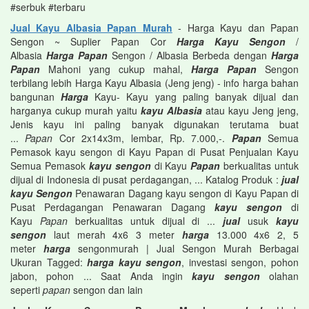
#serbuk #terbaru
Jual Kayu Albasia Papan Murah
- Harga Kayu dan Papan
Sengon ~ Suplier Papan Cor
Harga Kayu Sengon
/
Albasia
Harga Papan
Sengon / Albasia Berbeda dengan
Harga
Papan
Mahoni yang cukup mahal,
Harga Papan
Sengon
terbilang lebih Harga Kayu Albasia (Jeng jeng) - info harga bahan
bangunan
Harga
Kayu- Kayu yang paling banyak dijual dan
harganya cukup murah yaitu
kayu Albasia
atau kayu Jeng jeng,
Jenis kayu ini paling banyak digunakan terutama buat
...
Papan
Cor 2x14x3m, lembar, Rp. 7.000,-.
Papan
Semua
Pemasok kayu sengon di Kayu Papan di Pusat Penjualan Kayu
Semua Pemasok
kayu sengon
di Kayu
Papan
berkualitas untuk
dijual di Indonesia di pusat perdagangan, ... Katalog Produk :
jual
kayu Sengon
Penawaran Dagang kayu sengon di Kayu Papan di
Pusat Perdagangan Penawaran Dagang
kayu sengon
di
Kayu
Papan
berkualitas untuk dijual di ...
jual
usuk
kayu
sengon
laut merah 4x6 3 meter
harga
13.000 4x6 2, 5
meter
harga
sengonmurah | Jual Sengon Murah Berbagai
Ukuran Tagged:
harga kayu sengon
, investasi sengon, pohon
jabon, pohon ... Saat Anda ingin
kayu sengon
olahan
seperti
papan
sengon dan lain