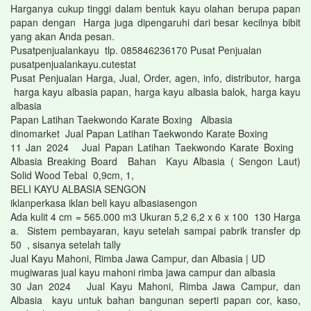
Harganya cukup tinggi dalam bentuk kayu olahan berupa papan
papan dengan Harga juga dipengaruhi dari besar kecilnya bibit
yang akan Anda pesan.
Pusatpenjualankayu tlp. 085846236170 Pusat Penjualan
pusatpenjualankayu.cutestat
Pusat Penjualan Harga, Jual, Order, agen, info, distributor, harga
harga kayu albasia papan, harga kayu albasia balok, harga kayu
albasia
Papan Latihan Taekwondo Karate Boxing Albasia
dinomarket Jual Papan Latihan Taekwondo Karate Boxing
11 Jan 2024 Jual Papan Latihan Taekwondo Karate Boxing
Albasia Breaking Board Bahan Kayu Albasia ( Sengon Laut)
Solid Wood Tebal 0,9cm, 1,
BELI KAYU ALBASIA SENGON
iklanperkasa iklan beli kayu albasiasengon
Ada kulit 4 cm = 565.000 m3 Ukuran 5,2 6,2 x 6 x 100 130 Harga
a. Sistem pembayaran, kayu setelah sampai pabrik transfer dp
50 , sisanya setelah tally
Jual Kayu Mahoni, Rimba Jawa Campur, dan Albasia | UD
mugiwaras jual kayu mahoni rimba jawa campur dan albasia
30 Jan 2024 Jual Kayu Mahoni, Rimba Jawa Campur, dan
Albasia kayu untuk bahan bangunan seperti papan cor, kaso,