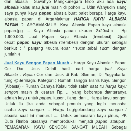
dan albasia Suwahyo Mangkunegara Broo aku ada
kayu
albasia
kalau mau
jual
masih di pohon ... Udin Wahyudin siang
saya punya kayu
papan
albasia buat palet berapa Harga kayu
albasia papan di ArgaMakmur
HARGA KAYU ALBASIA
PAPAN
DI ARGAMAKMUR. Kayu Albasia Papan_kayu albasia
papan.jpg ... Kayu Albasia papan ukuran 2x20x4m : Rp
1.900.000. Jual Papan Kayu Albasia (trembesi) Dijual
cepat
papan kayu
albesia (trembesi) dengan ukuran sebagai
berikut : * panjang 400cm,,lebar 110cm,,tebal 12cm dengan
jumlah 4
Jual Kayu Sengon Papan Murah
- Harga Kayu Albasia : Papan
Cor Dan Usuk Detail hasil cari harga
jual Kayu
Albasia
:
Papan
Cor dan Usuk di Kab. Sleman, DI Yogyakarta.
tung @Berniaga. Kategori : Rumah Tangga Bisnis Kayu Sengon
(Albasia) - Rumah Cahaya Kalau tidak salah saat itu
harga kayu
sengon
masih di kisaran Rp. ... yang beberapa diantaranya
adalah kayu untuk
papan
, kusen, tiang, dan .. Harga kayu sengon
Untuk itu jika anda sebagai pemula yang ingin mencoba
usaha
kayu sengon
...
Harga
Log/gelondong
kayu sengon
/
albasia saat ini menurut .... Untuk pemasaran kayu pinus, PK
Duta Rimba biasanya memproduksi menjadi
papan
ataupun
PEMASARAN KAYU SENGON SANGAT MUDAH Sebagai