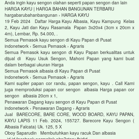
Anda ingin kayu sengon olahan seperti papan sengon dan lain
HARGA KAYU | HARGA BAHAN BANGUNAN TERBARU
hargabarubahanbangunan › HARGA KAYU
19 Feb 2024 Daftar Harga Kayu Albasia, Kayu Kampung Kelas
2, Kayu Jati dan Kayu Rasamala Papan 3x20x4 (3cm x 20cm x
4m), Lembar, Rp. 54.000, .
Semua Pemasok kayu sengon di Kayu Papan di Pusat
indonetwork › Semua Pemasok › Agraris
Semua Pemasok kayu sengon di Kayu Papan berkualitas untuk
dijual di Kayu Usuk Sengon, Mahoni Papan yang kami buat
dalam berbagai ukuran Harga
Semua Pemasok albasia di Kayu Papan di Pusat
indonetwork › Semua Pemasok › Agraris
Kami suplier papan cor randu, papan sengon, kayu . Call Kami
juga memproduksi papan cor sengon albasia Harga papan cor
sengon albasia 20cm x 1,
Penawaran Dagang kayu sengon di Kayu Papan di Pusat
indonetwork › Penawaran Dagang › Agraris
Jual BARECORE, BARE CORE, WOOD BOARD, KAYU PAPAN,
KAYU LAPIS 11 Feb. 2024, 155727. Barecore Kayu Sengon (
Albasia Falcata) Uk. 125, 5 X
Oboy Saparudin Membutuhkan kayu racuk Dan albasia