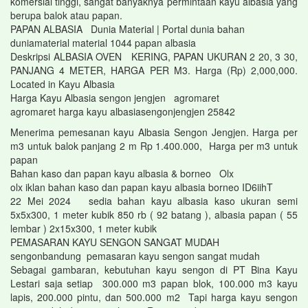
komersial tinggi, sangat banyaknya permintaan kayu albasia yang
berupa balok atau papan.
PAPAN ALBASIA Dunia Material | Portal dunia bahan
duniamaterial material 1044 papan albasia
Deskripsi ALBASIA OVEN KERING, PAPAN UKURAN 2 20, 3 30,
PANJANG 4 METER, HARGA PER M3. Harga (Rp) 2,000,000.
Located in Kayu Albasia
Harga Kayu Albasia sengon jengjen agromaret
agromaret harga kayu albasiasengonjengjen 25842
Menerima pemesanan kayu Albasia Sengon Jengjen. Harga per
m3 untuk balok panjang 2 m Rp 1.400.000, Harga per m3 untuk
papan
Bahan kaso dan papan kayu albasia & borneo Olx
olx iklan bahan kaso dan papan kayu albasia borneo ID6iihT
22 Mei 2024 sedia bahan kayu albasia kaso ukuran semi
5x5x300, 1 meter kubik 850 rb ( 92 batang ), albasia papan ( 55
lembar ) 2x15x300, 1 meter kubik
PEMASARAN KAYU SENGON SANGAT MUDAH
sengonbandung pemasaran kayu sengon sangat mudah
Sebagai gambaran, kebutuhan kayu sengon di PT Bina Kayu
Lestari saja setiap 300.000 m3 papan blok, 100.000 m3 kayu
lapis, 200.000 pintu, dan 500.000 m2 Tapi harga kayu sengon