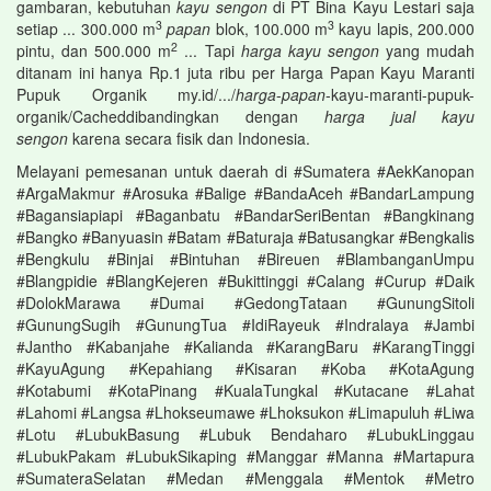
gambaran, kebutuhan
kayu sengon
di PT Bina Kayu Lestari saja
3
3
setiap ... 300.000 m
papan
blok, 100.000 m
kayu lapis, 200.000
2
pintu, dan 500.000 m
... Tapi
harga kayu sengon
yang mudah
ditanam ini hanya Rp.1 juta ribu per Harga Papan Kayu Maranti
Pupuk Organik my.id/.../
harga
-
papan
-kayu-maranti-pupuk-
organik/‎Cacheddibandingkan dengan
harga jual kayu
sengon
karena secara fisik dan Indonesia.
Melayani pemesanan untuk daerah di #Sumatera #AekKanopan
#ArgaMakmur #Arosuka #Balige #BandaAceh #BandarLampung
#Bagansiapiapi #Baganbatu #BandarSeriBentan #Bangkinang
#Bangko #Banyuasin #Batam #Baturaja #Batusangkar #Bengkalis
#Bengkulu #Binjai #Bintuhan #Bireuen #BlambanganUmpu
#Blangpidie #BlangKejeren #Bukittinggi #Calang #Curup #Daik
#DolokMarawa #Dumai #GedongTataan #GunungSitoli
#GunungSugih #GunungTua #IdiRayeuk #Indralaya #Jambi
#Jantho #Kabanjahe #Kalianda #KarangBaru #KarangTinggi
#KayuAgung #Kepahiang #Kisaran #Koba #KotaAgung
#Kotabumi #KotaPinang #KualaTungkal #Kutacane #Lahat
#Lahomi #Langsa #Lhokseumawe #Lhoksukon #Limapuluh #Liwa
#Lotu #LubukBasung #Lubuk Bendaharo #LubukLinggau
#LubukPakam #LubukSikaping #Manggar #Manna #Martapura
#SumateraSelatan #Medan #Menggala #Mentok #Metro