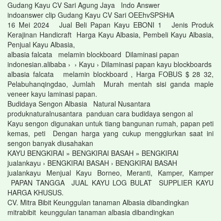
Gudang Kayu CV Sari Agung Jaya Indo Answer
indoanswer clip Gudang Kayu CV Sari OEEhvSPSHiA
16 Mei 2024 Jual Beli Papan Kayu EBONI 1 Jenis Produk
Kerajinan Handicraft Harga Kayu Albasia, Pembeli Kayu Albasia,
Penjual Kayu Albasia,
albasia falcata melamin blockboard Dilaminasi papan
indonesian.alibaba › › Kayu › Dilaminasi papan kayu blockboards
albasia falcata melamin blockboard , Harga FOBUS $ 28 32,
Pelabuhanqingdao, Jumlah Murah mentah sisi ganda maple
veneer kayu laminasi papan.
Budidaya Sengon Albasia Natural Nusantara
produknaturalnusantara panduan cara budidaya sengon al
Kayu sengon digunakan untuk tiang bangunan rumah, papan peti
kemas, peti Dengan harga yang cukup menggiurkan saat ini
sengon banyak diusahakan
KAYU BENGKIRAI » BENGKIRAI BASAH » BENGKIRAI
jualankayu › BENGKIRAI BASAH › BENGKIRAI BASAH
jualankayu Menjual Kayu Borneo, Meranti, Kamper, Kamper
PAPAN TANGGA JUAL KAYU LOG BULAT SUPPLIER KAYU
HARGA KHUSUS.
CV. Mitra Bibit Keunggulan tanaman Albasia dibandingkan
mitrabibit keunggulan tanaman albasia dibandingkan