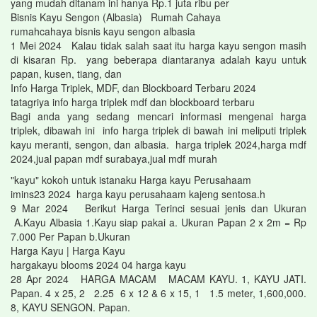
yang mudah ditanam ini hanya Rp.1 juta ribu per
Bisnis Kayu Sengon (Albasia) Rumah Cahaya
rumahcahaya bisnis kayu sengon albasia
1 Mei 2024 Kalau tidak salah saat itu harga kayu sengon masih
di kisaran Rp. yang beberapa diantaranya adalah kayu untuk
papan, kusen, tiang, dan
Info Harga Triplek, MDF, dan Blockboard Terbaru 2024
tatagriya info harga triplek mdf dan blockboard terbaru
Bagi anda yang sedang mencari informasi mengenai harga
triplek, dibawah ini info harga triplek di bawah ini meliputi triplek
kayu meranti, sengon, dan albasia. harga triplek 2024,harga mdf
2024,jual papan mdf surabaya,jual mdf murah
"kayu" kokoh untuk istanaku Harga kayu Perusahaam
imins23 2024 harga kayu perusahaam kajeng sentosa.h
9 Mar 2024 Berikut Harga Terinci sesuai jenis dan Ukuran
A.Kayu Albasia 1.Kayu siap pakai a. Ukuran Papan 2 x 2m = Rp
7.000 Per Papan b.Ukuran
Harga Kayu | Harga Kayu
hargakayu blooms 2024 04 harga kayu
28 Apr 2024 HARGA MACAM MACAM KAYU. 1, KAYU JATI.
Papan. 4 x 25, 2 2.25 6 x 12 & 6 x 15, 1 1.5 meter, 1,600,000.
8, KAYU SENGON. Papan.