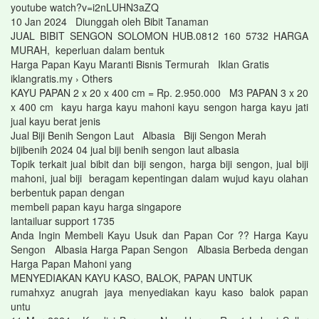
youtube watch?v=i2nLUHN3aZQ
10 Jan 2024 Diunggah oleh Bibit Tanaman
JUAL BIBIT SENGON SOLOMON HUB.0812 160 5732 HARGA
MURAH, keperluan dalam bentuk
Harga Papan Kayu Maranti Bisnis Termurah Iklan Gratis
iklangratis.my › Others
KAYU PAPAN 2 x 20 x 400 cm = Rp. 2.950.000 M3 PAPAN 3 x 20
x 400 cm kayu harga kayu mahoni kayu sengon harga kayu jati
jual kayu berat jenis
Jual Biji Benih Sengon Laut Albasia Biji Sengon Merah
bijibenih 2024 04 jual biji benih sengon laut albasia
Topik terkait jual bibit dan biji sengon, harga biji sengon, jual biji
mahoni, jual biji beragam kepentingan dalam wujud kayu olahan
berbentuk papan dengan
membeli papan kayu harga singapore
lantailuar support 1735
Anda Ingin Membeli Kayu Usuk dan Papan Cor ?? Harga Kayu
Sengon Albasia Harga Papan Sengon Albasia Berbeda dengan
Harga Papan Mahoni yang
MENYEDIAKAN KAYU KASO, BALOK, PAPAN UNTUK
rumahxyz anugrah jaya menyediakan kayu kaso balok papan
untu