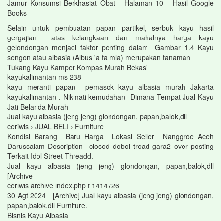
Jamur Konsumsi Berkhasiat Obat Halaman 10 Hasil Google
Books
Selain untuk pembuatan papan partikel, serbuk kayu hasil
gergajian atas kelangkaan dan mahalnya harga kayu
gelondongan menjadi faktor penting dalam Gambar 1.4 Kayu
sengon atau albasia (Albus 'a fa mla) merupakan tanaman
Tukang Kayu Kamper Kompas Murah Bekasi
kayukalimantan ms 238
kayu meranti papan pemasok kayu albasia murah Jakarta
kayukalimantan . Nikmati kemudahan Dimana Tempat Jual Kayu
Jati Belanda Murah
Jual kayu albasia (jeng jeng) glondongan, papan,balok,dll
ceriwis › JUAL BELI › Furniture
Kondisi Barang Baru Harga Lokasi Seller Nanggroe Aceh
Darussalam Description closed dobol tread gara2 over posting
Terkait Idol Street Threadd.
Jual kayu albasia (jeng jeng) glondongan, papan,balok,dll
[Archive
ceriwis archive index.php t 1414726
30 Agt 2024 [Archive] Jual kayu albasia (jeng jeng) glondongan,
papan,balok,dll Furniture.
Bisnis Kayu Albasia