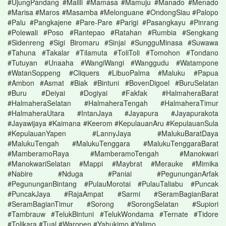
#UjungPandang #Malili #Mamasa #Mamuju #Manado #Menado
#Marisa #Maros #Masamba #Melonguane #OndongSiau #Palopo
#Palu #Pangkajene #Pare-Pare #Parigi #Pasangkayu #Pinrang
#Polewali #Poso #Rantepao #Ratahan #Rumbia #Sengkang
#Sidenreng #Sigi Biromaru #Sinjai #SungguMinasa #Suwawa
#Tahuna #Takalar #Tilamuta #ToliToli #Tomohon #Tondano
#Tutuyan #Unaaha #WangiWangi #Wanggudu #Watampone
#WatanSoppeng #Cliquers #LibuoPalma #Maluku #Papua
#Ambon #Asmat #Biak #Bintuni #BovenDigoel #BuruSelatan
#Buru #Deiyai #Dogiyai #Fakfak #HalmaheraBarat
#HalmaheraSelatan #HalmaheraTengah #HalmaheraTimur
#HalmaheraUtara #IntanJaya #Jayapura #Jayapurakota
#Jayawijaya #Kaimana #Keerom #KepulauanAru #KepulauanSula
#KepulauanYapen #LannyJaya #MalukuBaratDaya
#MalukuTengah #MalukuTenggara #MalukuTenggaraBarat
#MamberamoRaya #MamberamoTengah #Manokwari
#ManokwariSelatan #Mappi #Maybrat #Merauke #Mimika
#Nabire #Nduga #Paniai #PegununganArfak
#PegununganBintang #PulauMorotai #PulauTaliabu #Puncak
#PuncakJaya #RajaAmpat #Sarmi #SeramBagianBarat
#SeramBagianTimur #Sorong #SorongSelatan #Supiori
#Tambrauw #TelukBintuni #TelukWondama #Ternate #Tidore
#Tolikara #Tual #Waropen #Yahukimo #Yalimo