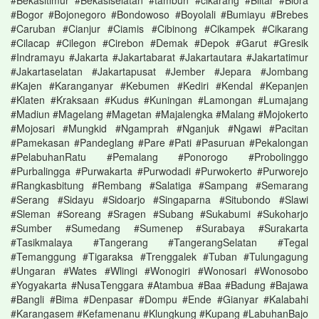
#Bekasitimur #Bekasiselatan #tambun #cikarang #Blitar #Blora
#Bogor #Bojonegoro #Bondowoso #Boyolali #Bumiayu #Brebes
#Caruban #Cianjur #Ciamis #Cibinong #Cikampek #Cikarang
#Cilacap #Cilegon #Cirebon #Demak #Depok #Garut #Gresik
#Indramayu #Jakarta #Jakartabarat #Jakartautara #Jakartatimur
#Jakartaselatan #Jakartapusat #Jember #Jepara #Jombang
#Kajen #Karanganyar #Kebumen #Kediri #Kendal #Kepanjen
#Klaten #Kraksaan #Kudus #Kuningan #Lamongan #Lumajang
#Madiun #Magelang #Magetan #Majalengka #Malang #Mojokerto
#Mojosari #Mungkid #Ngamprah #Nganjuk #Ngawi #Pacitan
#Pamekasan #Pandeglang #Pare #Pati #Pasuruan #Pekalongan
#PelabuhanRatu #Pemalang #Ponorogo #Probolinggo
#Purbalingga #Purwakarta #Purwodadi #Purwokerto #Purworejo
#Rangkasbitung #Rembang #Salatiga #Sampang #Semarang
#Serang #Sidayu #Sidoarjo #Singaparna #Situbondo #Slawi
#Sleman #Soreang #Sragen #Subang #Sukabumi #Sukoharjo
#Sumber #Sumedang #Sumenep #Surabaya #Surakarta
#Tasikmalaya #Tangerang #TangerangSelatan #Tegal
#Temanggung #Tigaraksa #Trenggalek #Tuban #Tulungagung
#Ungaran #Wates #Wlingi #Wonogiri #Wonosari #Wonosobo
#Yogyakarta #NusaTenggara #Atambua #Baa #Badung #Bajawa
#Bangli #Bima #Denpasar #Dompu #Ende #Gianyar #Kalabahi
#Karangasem #Kefamenanu #Klungkung #Kupang #LabuhanBajo