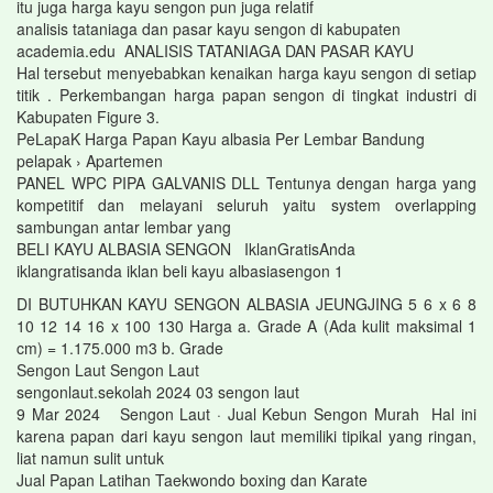
itu juga harga kayu sengon pun juga relatif
analisis tataniaga dan pasar kayu sengon di kabupaten
academia.edu ANALISIS TATANIAGA DAN PASAR KAYU
Hal tersebut menyebabkan kenaikan harga kayu sengon di setiap
titik . Perkembangan harga papan sengon di tingkat industri di
Kabupaten Figure 3.
PeLapaK Harga Papan Kayu albasia Per Lembar Bandung
pelapak › Apartemen
PANEL WPC PIPA GALVANIS DLL Tentunya dengan harga yang
kompetitif dan melayani seluruh yaitu system overlapping
sambungan antar lembar yang
BELI KAYU ALBASIA SENGON IklanGratisAnda
iklangratisanda iklan beli kayu albasiasengon 1
DI BUTUHKAN KAYU SENGON ALBASIA JEUNGJING 5 6 x 6 8
10 12 14 16 x 100 130 Harga a. Grade A (Ada kulit maksimal 1
cm) = 1.175.000 m3 b. Grade
Sengon Laut Sengon Laut
sengonlaut.sekolah 2024 03 sengon laut
9 Mar 2024 Sengon Laut · Jual Kebun Sengon Murah Hal ini
karena papan dari kayu sengon laut memiliki tipikal yang ringan,
liat namun sulit untuk
Jual Papan Latihan Taekwondo boxing dan Karate