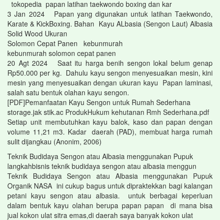
tokopedia papan latihan taekwondo boxing dan kar
3 Jan 2024 Papan yang digunakan untuk latihan Taekwondo,
Karate & KickBoxing. Bahan Kayu ALbasia (Sengon Laut) Albasia
Solid Wood Ukuran
Solomon Cepat Panen kebunmurah
kebunmurah solomon cepat panen
20 Agt 2024 Saat itu harga benih sengon lokal belum genap
Rp50.000 per kg. Dahulu kayu sengon menyesuaikan mesin, kini
mesin yang menyesuaikan dengan ukuran kayu Papan laminasi,
salah satu bentuk olahan kayu sengon.
[PDF]Pemanfaatan Kayu Sengon untuk Rumah Sederhana
storage.jak stik.ac ProdukHukum kehutanan Rmh Sederhana.pdf
Setiap unit membutuhkan kayu balok, kaso dan papan dengan
volume 11,21 m3. Kadar daerah (PAD), membuat harga rumah
sulit dijangkau (Anonim, 2006)
Teknik Budidaya Sengon atau Albasia menggunakan Pupuk
langkahbisnis teknik budidaya sengon atau albasia menggun
Teknik Budidaya Sengon atau Albasia menggunakan Pupuk
Organik NASA ini cukup bagus untuk dipraktekkan bagi kalangan
petani kayu sengon atau albasia. untuk berbagai keperluan
dalam bentuk kayu olahan berupa papan papan di mana bisa
jual kokon ulat sitra emas,di daerah saya banyak kokon ulat