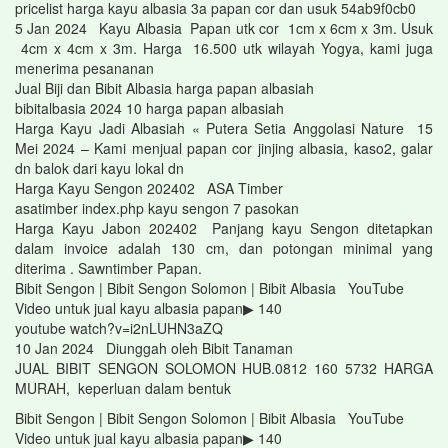
pricelist harga kayu albasia 3a papan cor dan usuk 54ab9f0cb0
5 Jan 2024 Kayu Albasia Papan utk cor 1cm x 6cm x 3m. Usuk
4cm x 4cm x 3m. Harga 16.500 utk wilayah Yogya, kami juga
menerima pesananan
Jual Biji dan Bibit Albasia harga papan albasiah
bibitalbasia 2024 10 harga papan albasiah
Harga Kayu Jadi Albasiah « Putera Setia Anggolasi Nature 15
Mei 2024 – Kami menjual papan cor jinjing albasia, kaso2, galar
dn balok dari kayu lokal dn
Harga Kayu Sengon 202402 ASA Timber
asatimber index.php kayu sengon 7 pasokan
Harga Kayu Jabon 202402 Panjang kayu Sengon ditetapkan
dalam invoice adalah 130 cm, dan potongan minimal yang
diterima . Sawntimber Papan.
Bibit Sengon | Bibit Sengon Solomon | Bibit Albasia YouTube
Video untuk jual kayu albasia papan▶ 140
youtube watch?v=i2nLUHN3aZQ
10 Jan 2024 Diunggah oleh Bibit Tanaman
JUAL BIBIT SENGON SOLOMON HUB.0812 160 5732 HARGA
MURAH, keperluan dalam bentuk
Bibit Sengon | Bibit Sengon Solomon | Bibit Albasia YouTube
Video untuk jual kayu albasia papan▶ 140