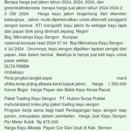
Berapa harga jual jabon tahun 2024, 2024, 2024, dan
greenleafindonesia berapa harga jual jabon tahun 2024 2024 2
2 Okt 2024 Harga kayu jabon tergantung dari diameter
batangnya. Jabon mulai diperkenalkan untuk alternatif pengganti
sengon karena KTI mengolah kayu jabon itu sebagai kayu lapis
dan papan blok yang diminati Jepang. Negeri
Boy, Nikmatnya Kayu Sengon Kompas
nasional.kompas read 2024 07 04 Boy.Nikmatnya.Kayu.Sengon
4 Jul 2024 Umumnya, kayu sengon dijadikan lapisan pengisi dari
papan, bisa dalam bentuk Awalnya ia hanya jual beli kayu untuk
pasar sekitar.
DUTA RIMBA
rimbakayu
Petai,jengkol,tangkil,sopsi manii
afrika,terep,jinjing,albasia,karet,kapuk,jabon. Harga 1.350.000
franco Bogor Harga Papan dan Balok Kayu Keras Racuk.
Paket Trading Kayu Sengon PT. Hutara Surya Pratiwi
myhutaraland index.php paket trading kayu sengon
Program kerja sama bagi hasil Perdagangan kayu sengon siap
panen, merupakan sistem pembelian Harga Jual Kayu Sengon
Per Meter Kubik Rp 975.000
Harga Kayu Albasia Papan Cor Dan Usuk di Kab. Sleman