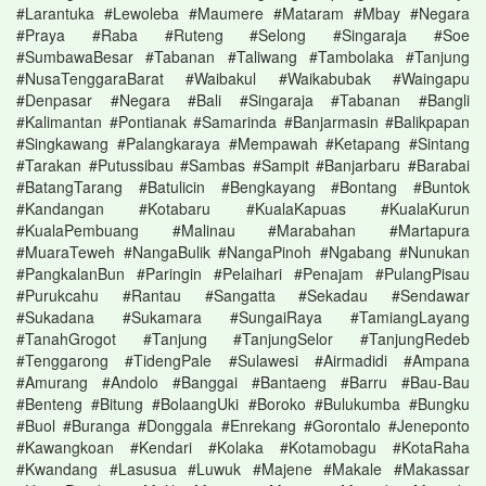
#Larantuka #Lewoleba #Maumere #Mataram #Mbay #Negara
#Praya #Raba #Ruteng #Selong #Singaraja #Soe
#SumbawaBesar #Tabanan #Taliwang #Tambolaka #Tanjung
#NusaTenggaraBarat #Waibakul #Waikabubak #Waingapu
#Denpasar #Negara #Bali #Singaraja #Tabanan #Bangli
#Kalimantan #Pontianak #Samarinda #Banjarmasin #Balikpapan
#Singkawang #Palangkaraya #Mempawah #Ketapang #Sintang
#Tarakan #Putussibau #Sambas #Sampit #Banjarbaru #Barabai
#BatangTarang #Batulicin #Bengkayang #Bontang #Buntok
#Kandangan #Kotabaru #KualaKapuas #KualaKurun
#KualaPembuang #Malinau #Marabahan #Martapura
#MuaraTeweh #NangaBulik #NangaPinoh #Ngabang #Nunukan
#PangkalanBun #Paringin #Pelaihari #Penajam #PulangPisau
#Purukcahu #Rantau #Sangatta #Sekadau #Sendawar
#Sukadana #Sukamara #SungaiRaya #TamiangLayang
#TanahGrogot #Tanjung #TanjungSelor #TanjungRedeb
#Tenggarong #TidengPale #Sulawesi #Airmadidi #Ampana
#Amurang #Andolo #Banggai #Bantaeng #Barru #Bau-Bau
#Benteng #Bitung #BolaangUki #Boroko #Bulukumba #Bungku
#Buol #Buranga #Donggala #Enrekang #Gorontalo #Jeneponto
#Kawangkoan #Kendari #Kolaka #Kotamobagu #KotaRaha
#Kwandang #Lasusua #Luwuk #Majene #Makale #Makassar