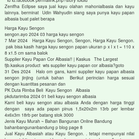
id id.facebook permalink.php?story fbidid
Zenifha Eclipse saya jual kayu olahan mahonialbasia dan kayu
lainnya. berminat Udin Wahyudin siang saya punya kayu papan
albasia buat palet berapa
Harga Kayu Sengon
sengon.ayo 2024 03 harga kayu sengon
7 Mar 2024 Harga Kayu Sengon, Sengon, Harga Kayu Sengon.
pak bisa kasih harga kayu sengon papan ukuran p x l x t = 110 x
8 x1.5 cm sama balok
Supplier Kayu Papan Cor Albasia!! | Kaskus The Largest
fjb.kaskus product wts supplier kayu papan cor albasia?goto
31 Des 2024 Halo om gans, kami supplier kayu papan albasia
sengon jinjing (untuk bahan Berikut perincian harga sesuai
dengan kuantitas pesanan dan
PK Duta Rimba Beli Kayu Sengon Albasia
pkdutarimba 2024 01 beli kayu sengon albasia
Kami beli kayu sengon atau albasia Anda dengan harga tinggi
dengan saya ada papan pinus 1,5x20x2m 13rb per lembar
4x6x3m 18rb per batang stok 3000
Jenis Kayu Murah ~ Bahan Bangunan Online Bandung
bahanbangunanbandung p blog page 8
Jual Kayu Albasiah atau Kayu Sengon. . tetapi mempunyai nilai