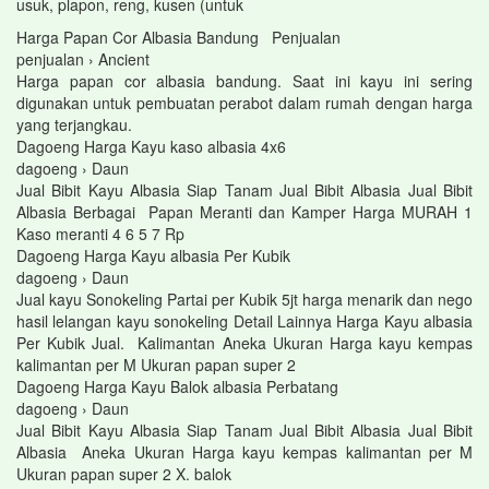
usuk, plapon, reng, kusen (untuk
Harga Papan Cor Albasia Bandung Penjualan
penjualan › Ancient
Harga papan cor albasia bandung. Saat ini kayu ini sering
digunakan untuk pembuatan perabot dalam rumah dengan harga
yang terjangkau.
Dagoeng Harga Kayu kaso albasia 4x6
dagoeng › Daun
Jual Bibit Kayu Albasia Siap Tanam Jual Bibit Albasia Jual Bibit
Albasia Berbagai Papan Meranti dan Kamper Harga MURAH 1
Kaso meranti 4 6 5 7 Rp
Dagoeng Harga Kayu albasia Per Kubik
dagoeng › Daun
Jual kayu Sonokeling Partai per Kubik 5jt harga menarik dan nego
hasil lelangan kayu sonokeling Detail Lainnya Harga Kayu albasia
Per Kubik Jual. Kalimantan Aneka Ukuran Harga kayu kempas
kalimantan per M Ukuran papan super 2
Dagoeng Harga Kayu Balok albasia Perbatang
dagoeng › Daun
Jual Bibit Kayu Albasia Siap Tanam Jual Bibit Albasia Jual Bibit
Albasia Aneka Ukuran Harga kayu kempas kalimantan per M
Ukuran papan super 2 X. balok