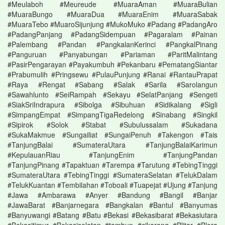
#Meulaboh #Meureude #MuaraAman #MuaraBulian
#MuaraBungo #MuaraDua #MuaraEnim #MuaraSabak
#MuaraTebo #MuaroSijunjung #MukoMuko #Padang #PadangAro
#PadangPanjang #PadangSidempuan #Pagaralam #Painan
#Palembang #Pandan #PangkalanKerinci #PangkalPinang
#Panguruan #Panyabungan #Pariaman #ParitMalintang
#PasirPengarayan #Payakumbuh #Pekanbaru #PematangSiantar
#Prabumulih #Pringsewu #PulauPunjung #Ranai #RantauPrapat
#Raya #Rengat #Sabang #Salak #Sarila #Sarolangun
#Sawahlunto #SeiRampah #Sekayu #SelatPanjang #Sengeti
#SiakSriIndrapura #Sibolga #Sibuhuan #Sidikalang #Sigli
#SimpangEmpat #SimpangTigaRedelong #Sinabang #Singkil
#Sipirok #Solok #Stabat #Subulussalam #Sukadana
#SukaMakmue #Sungailiat #SungaiPenuh #Takengon #Tais
#TanjungBalai #SumateraUtara #TanjungBalaiKarimun
#KepulauanRiau #TanjungEnim #TanjungPandan
#TanjungPinang #Tapaktuan #Tarempa #Tarutung #TebingTinggi
#SumateraUtara #TebingTinggi #SumateraSelatan #TelukDalam
#TelukKuantan #Tembilahan #Toboali #Tuapejat #Ujung #Tanjung
#Jawa #Ambarawa #Anyer #Bandung #Bangil #Banjar
#JawaBarat #Banjarnegara #Bangkalan #Bantul #Banyumas
#Banyuwangi #Batang #Batu #Bekasi #Bekasibarat #Bekasiutara