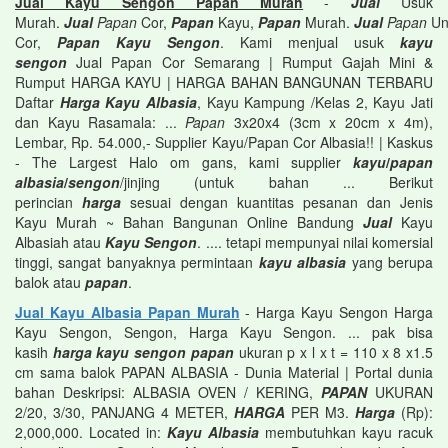
Jual Kayu Sengon Papan Murah
-
Jual
Usuk
Murah.
Jual
Papan
Cor,
Papan
Kayu,
Papan
Murah.
Jual
Papan
Un
Cor,
Papan Kayu Sengon
. Kami menjual usuk
kayu
sengon
Jual Papan Cor Semarang | Rumput Gajah Mini &
Rumput HARGA KAYU | HARGA BAHAN BANGUNAN TERBARU
Daftar
Harga Kayu Albasia
, Kayu Kampung /Kelas 2, Kayu Jati
dan Kayu Rasamala: ...
Papan
3x20x4 (3cm x 20cm x 4m),
Lembar, Rp. 54.000,- Supplier Kayu/Papan Cor Albasia!! | Kaskus
- The Largest Halo om gans, kami supplier
kayu
/
papan
albasia
/
sengon
/jinjing (untuk bahan ... Berikut
perincian
harga
sesuai dengan kuantitas pesanan dan Jenis
Kayu Murah ~ Bahan Bangunan Online Bandung
Jual
Kayu
Albasiah atau
Kayu Sengon
. .... tetapi mempunyai nilai komersial
tinggi, sangat banyaknya permintaan
kayu albasia
yang berupa
balok atau
papan
.
Jual Kayu Albasia Papan Murah
- Harga Kayu Sengon Harga
Kayu Sengon, Sengon, Harga Kayu Sengon. ... pak bisa
kasih
harga kayu sengon papan
ukuran p x l x t = 110 x 8 x1.5
cm sama balok PAPAN ALBASIA - Dunia Material | Portal dunia
bahan Deskripsi: ALBASIA OVEN / KERING,
PAPAN
UKURAN
2/20, 3/30, PANJANG 4 METER,
HARGA
PER M3.
Harga
(Rp):
2,000,000. Located in:
Kayu Albasia
membutuhkan kayu racuk