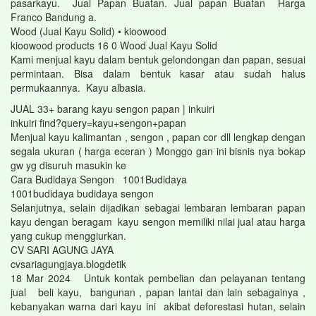
pasarkayu. Jual Papan Buatan. Jual papan Buatan Harga
Franco Bandung a.
Wood (Jual Kayu Solid) • kioowood
kioowood products 16 0 Wood Jual Kayu Solid
Kami menjual kayu dalam bentuk gelondongan dan papan, sesuai
permintaan. Bisa dalam bentuk kasar atau sudah halus
permukaannya. Kayu albasia.
JUAL 33+ barang kayu sengon papan | inkuiri
inkuiri find?query=kayu+sengon+papan
Menjual kayu kalimantan , sengon , papan cor dll lengkap dengan
segala ukuran ( harga eceran ) Monggo gan ini bisnis nya bokap
gw yg disuruh masukin ke
Cara Budidaya Sengon 1001Budidaya
1001budidaya budidaya sengon
Selanjutnya, selain dijadikan sebagai lembaran lembaran papan
kayu dengan beragam kayu sengon memiliki nilai jual atau harga
yang cukup menggiurkan.
CV SARI AGUNG JAYA
cvsariagungjaya.blogdetik
18 Mar 2024 Untuk kontak pembelian dan pelayanan tentang
jual beli kayu, bangunan , papan lantai dan lain sebagainya ,
kebanyakan warna dari kayu ini akibat deforestasi hutan, selain