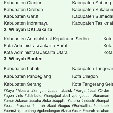
Kabupaten Cianjur
Kabupaten Subang
Kabupaten Cirebon
Kabupaten Sukabu
Kabupaten Garut
Kabupaten Sumeda
Kabupaten Indramayu
Kabupaten Tasikma
2. Wilayah DKI Jakarta
Kabupaten Administrasi Kepulauan Seribu
Kota
Kota Administrasi Jakarta Barat
Kota
Kota Administrasi Jakarta Utara
Kota
3. Wilayah Banten
Kabupaten Lebak
Kabupaten Tangera
Kabupaten Pandeglang
Kota Cilegon
Kabupaten Serang
Kota Tangerang Sel
#Kayu #Albasia #Sengon #papan #balok #Harga #Jual #Order
#agen #info #distributor #hargajual #beli #pengadaan #tanaman
#umur #ukuran #usaha #toko #supplier #suplier #industri #tempat
#pusat #reseller #murah #kuat #bagus #Berkualitas #perkubik
#perm3 #perbatang #gelondongan #kaso #usuk #merah #olahan