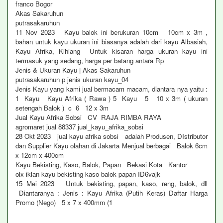
franco Bogor
Akas Sakaruhun
putrasakaruhun
11 Nov 2023 Kayu balok ini berukuran 10cm 10cm x 3m ,
bahan untuk kayu ukuran ini biasanya adalah dari kayu Albasiah,
Kayu Afrika, Kihiang Untuk kisaran harga ukuran kayu ini
termasuk yang sedang, harga per batang antara Rp
Jenis & Ukuran Kayu | Akas Sakaruhun
putrasakaruhun p jenis ukuran kayu_04
Jenis Kayu yang kami jual bermacam macam, diantara nya yaitu :
1 Kayu Kayu Afrika ( Rawa ) 5 Kayu 5 10 x 3m ( ukuran
setengah Balok ) c 6 12 x 3m
Jual Kayu Afrika Sobsi CV RAJA RIMBA RAYA
agromaret jual 88337 jual_kayu_afrika_sobsi
28 Okt 2023 jual kayu afrika sobsi adalah Produsen, DIstributor
dan Supplier Kayu olahan di Jakarta Menjual berbagai Balok 6cm
x 12cm x 400cm
Kayu Bekisting, Kaso, Balok, Papan Bekasi Kota Kantor
olx iklan kayu bekisting kaso balok papan ID6vajk
15 Mei 2023 Untuk bekisting, papan, kaso, reng, balok, dll
Diantaranya : Jenis : Kayu Afrika (Putih Keras) Daftar Harga
Promo (Nego) 5 x 7 x 400mm (1