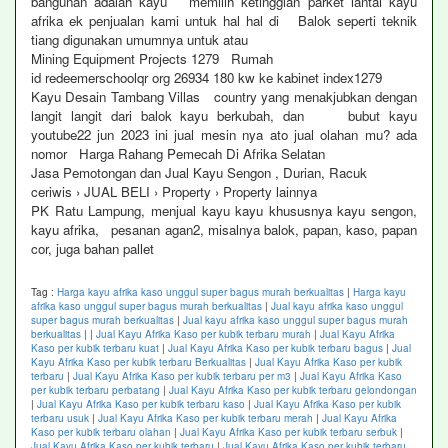
bangunan adalah kayu memilih ketinggian parket lantai kayu
afrika ek penjualan kami untuk hal hal di Balok seperti teknik
tiang digunakan umumnya untuk atau
Mining Equipment Projects 1279 Rumah
id redeemerschoolqr org 26934 180 kw ke kabinet index1279
Kayu Desain Tambang Villas country yang menakjubkan dengan
langit langit dari balok kayu berkubah, dan bubut kayu
youtube22 jun 2023 ini jual mesin nya ato jual olahan mu? ada
nomor Harga Rahang Pemecah Di Afrika Selatan
Jasa Pemotongan dan Jual Kayu Sengon , Durian, Racuk
ceriwis › JUAL BELI › Property › Property lainnya
PK Ratu Lampung, menjual kayu kayu khususnya kayu sengon,
kayu afrika, pesanan agan2, misalnya balok, papan, kaso, papan
cor, juga bahan pallet
Tag :
Harga kayu afrika kaso unggul super bagus murah berkualitas
|
Harga kayu
afrika kaso unggul super bagus murah berkualitas
|
Jual kayu afrika kaso unggul
super bagus murah berkualitas
|
Jual kayu afrika kaso unggul super bagus murah
berkualitas
|
|
Jual Kayu Afrika Kaso per kubik terbaru murah
|
Jual Kayu Afrika
Kaso per kubik terbaru kuat
|
Jual Kayu Afrika Kaso per kubik terbaru bagus
|
Jual
Kayu Afrika Kaso per kubik terbaru Berkualitas
|
Jual Kayu Afrika Kaso per kubik
terbaru
|
Jual Kayu Afrika Kaso per kubik terbaru per m3
|
Jual Kayu Afrika Kaso
per kubik terbaru perbatang
|
Jual Kayu Afrika Kaso per kubik terbaru gelondongan
|
Jual Kayu Afrika Kaso per kubik terbaru kaso
|
Jual Kayu Afrika Kaso per kubik
terbaru usuk
|
Jual Kayu Afrika Kaso per kubik terbaru merah
|
Jual Kayu Afrika
Kaso per kubik terbaru olahan
|
Jual Kayu Afrika Kaso per kubik terbaru serbuk
|
Jual Kayu Afrika Kaso per kubik terbaru
|
Jual Kayu Afrika Kaso per kubik terbaru