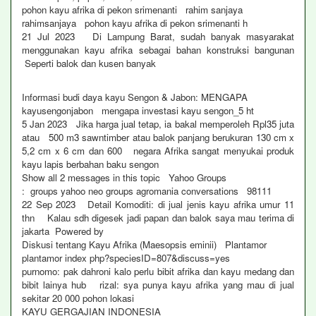
pohon kayu afrika di pekon srimenanti rahim sanjaya
rahimsanjaya pohon kayu afrika di pekon srimenanti h
21 Jul 2023 Di Lampung Barat, sudah banyak masyarakat
menggunakan kayu afrika sebagai bahan konstruksi bangunan
Seperti balok dan kusen banyak
Informasi budi daya kayu Sengon & Jabon: MENGAPA
kayusengonjabon mengapa investasi kayu sengon_5 ht
5 Jan 2023 Jika harga jual tetap, ia bakal memperoleh Rpl35 juta
atau 500 m3 sawntimber atau balok panjang berukuran 130 cm x
5,2 cm x 6 cm dan 600 negara Afrika sangat menyukai produk
kayu lapis berbahan baku sengon
Show all 2 messages in this topic Yahoo Groups
: groups yahoo neo groups agromania conversations 98111
22 Sep 2023 Detail Komoditi: di jual jenis kayu afrika umur 11
thn Kalau sdh digesek jadi papan dan balok saya mau terima di
jakarta Powered by
Diskusi tentang Kayu Afrika (Maesopsis eminii) Plantamor
plantamor index php?speciesID=807&discuss=yes
purnomo: pak dahroni kalo perlu bibit afrika dan kayu medang dan
bibit lainya hub rizal: sya punya kayu afrika yang mau di jual
sekitar 20 000 pohon lokasi
KAYU GERGAJIAN INDONESIA