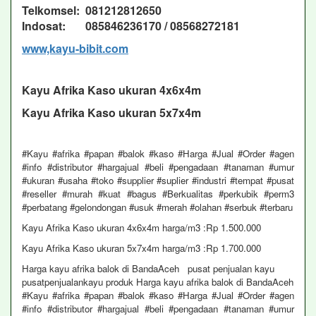
Telkomsel: 081212812650
Indosat: 085846236170 / 08568272181
www,kayu-bibit.com
Kayu Afrika Kaso ukuran 4x6x4m
Kayu Afrika Kaso ukuran 5x7x4m
#Kayu #afrika #papan #balok #kaso #Harga #Jual #Order #agen
#info #distributor #hargajual #beli #pengadaan #tanaman #umur
#ukuran #usaha #toko #supplier #suplier #industri #tempat #pusat
#reseller #murah #kuat #bagus #Berkualitas #perkubik #perm3
#perbatang #gelondongan #usuk #merah #olahan #serbuk #terbaru
Kayu Afrika Kaso ukuran 4x6x4m harga/m3 :Rp 1.500.000
Kayu Afrika Kaso ukuran 5x7x4m harga/m3 :Rp 1.700.000
Harga kayu afrika balok di BandaAceh pusat penjualan kayu
pusatpenjualankayu produk Harga kayu afrika balok di BandaAceh
#Kayu #afrika #papan #balok #kaso #Harga #Jual #Order #agen
#info #distributor #hargajual #beli #pengadaan #tanaman #umur