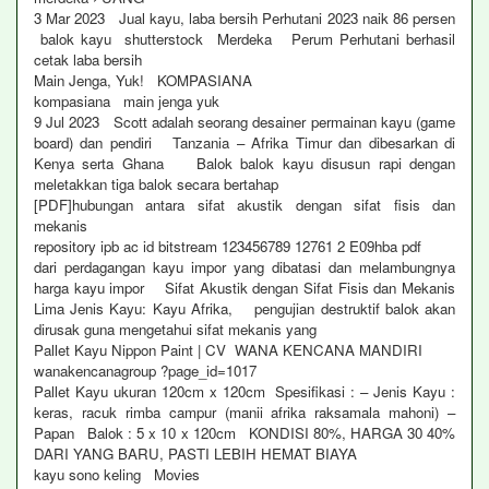
3 Mar 2023 Jual kayu, laba bersih Perhutani 2023 naik 86 persen
balok kayu shutterstock Merdeka Perum Perhutani berhasil
cetak laba bersih
Main Jenga, Yuk! KOMPASIANA
kompasiana main jenga yuk
9 Jul 2023 Scott adalah seorang desainer permainan kayu (game
board) dan pendiri Tanzania – Afrika Timur dan dibesarkan di
Kenya serta Ghana Balok balok kayu disusun rapi dengan
meletakkan tiga balok secara bertahap
[PDF]hubungan antara sifat akustik dengan sifat fisis dan
mekanis
repository ipb ac id bitstream 123456789 12761 2 E09hba pdf
dari perdagangan kayu impor yang dibatasi dan melambungnya
harga kayu impor Sifat Akustik dengan Sifat Fisis dan Mekanis
Lima Jenis Kayu: Kayu Afrika, pengujian destruktif balok akan
dirusak guna mengetahui sifat mekanis yang
Pallet Kayu Nippon Paint | CV WANA KENCANA MANDIRI
wanakencanagroup ?page_id=1017
Pallet Kayu ukuran 120cm x 120cm Spesifikasi : – Jenis Kayu :
keras, racuk rimba campur (manii afrika raksamala mahoni) –
Papan Balok : 5 x 10 x 120cm KONDISI 80%, HARGA 30 40%
DARI YANG BARU, PASTI LEBIH HEMAT BIAYA
kayu sono keling Movies