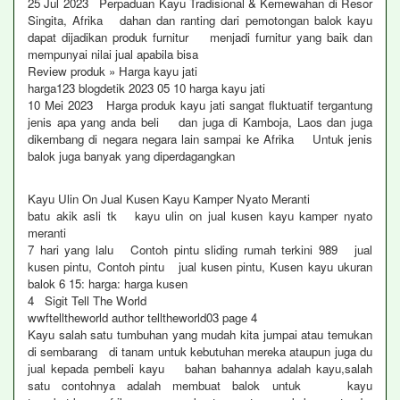
25 Jul 2023 Perpaduan Kayu Tradisional & Kemewahan di Resor
Singita, Afrika dahan dan ranting dari pemotongan balok kayu
dapat dijadikan produk furnitur menjadi furnitur yang baik dan
mempunyai nilai jual apabila bisa
Review produk » Harga kayu jati
harga123 blogdetik 2023 05 10 harga kayu jati
10 Mei 2023 Harga produk kayu jati sangat fluktuatif tergantung
jenis apa yang anda beli dan juga di Kamboja, Laos dan juga
dikembang di negara negara lain sampai ke Afrika Untuk jenis
balok juga banyak yang diperdagangkan
Kayu Ulin On Jual Kusen Kayu Kamper Nyato Meranti
batu akik asli tk kayu ulin on jual kusen kayu kamper nyato
meranti
7 hari yang lalu Contoh pintu sliding rumah terkini 989 jual
kusen pintu, Contoh pintu jual kusen pintu, Kusen kayu ukuran
balok 6 15: harga: harga kusen
4 Sigit Tell The World
wwftelltheworld author telltheworld03 page 4
Kayu salah satu tumbuhan yang mudah kita jumpai atau temukan
di sembarang di tanam untuk kebutuhan mereka ataupun juga du
jual kepada pembeli kayu bahan bahannya adalah kayu,salah
satu contohnya adalah membuat balok untuk kayu