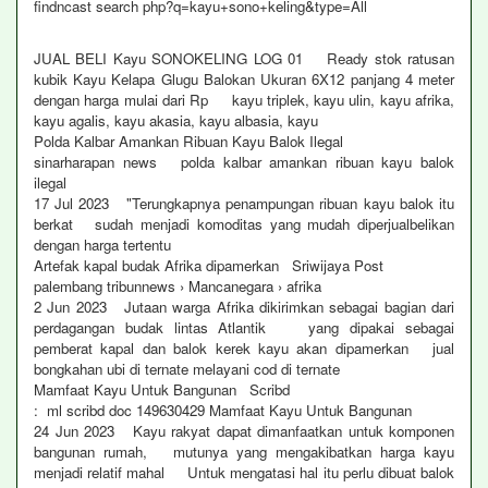
findncast search php?q=kayu+sono+keling&type=All
JUAL BELI Kayu SONOKELING LOG 01 Ready stok ratusan
kubik Kayu Kelapa Glugu Balokan Ukuran 6X12 panjang 4 meter
dengan harga mulai dari Rp kayu triplek, kayu ulin, kayu afrika,
kayu agalis, kayu akasia, kayu albasia, kayu
Polda Kalbar Amankan Ribuan Kayu Balok Ilegal
sinarharapan news polda kalbar amankan ribuan kayu balok
ilegal
17 Jul 2023 "Terungkapnya penampungan ribuan kayu balok itu
berkat sudah menjadi komoditas yang mudah diperjualbelikan
dengan harga tertentu
Artefak kapal budak Afrika dipamerkan Sriwijaya Post
palembang tribunnews › Mancanegara › afrika
2 Jun 2023 Jutaan warga Afrika dikirimkan sebagai bagian dari
perdagangan budak lintas Atlantik yang dipakai sebagai
pemberat kapal dan balok kerek kayu akan dipamerkan jual
bongkahan ubi di ternate melayani cod di ternate
Mamfaat Kayu Untuk Bangunan Scribd
: ml scribd doc 149630429 Mamfaat Kayu Untuk Bangunan
24 Jun 2023 Kayu rakyat dapat dimanfaatkan untuk komponen
bangunan rumah, mutunya yang mengakibatkan harga kayu
menjadi relatif mahal Untuk mengatasi hal itu perlu dibuat balok