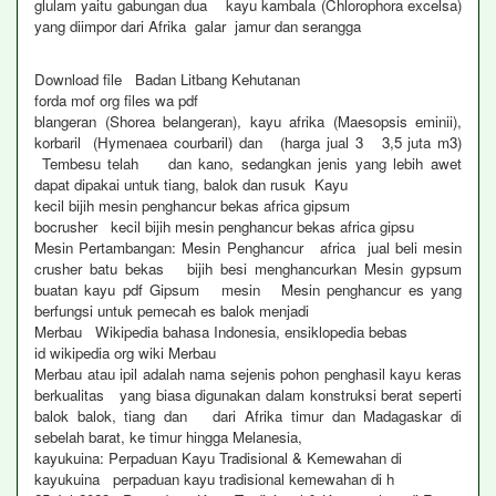
glulam yaitu gabungan dua kayu kambala (Chlorophora excelsa)
yang diimpor dari Afrika galar jamur dan serangga
Download file Badan Litbang Kehutanan
forda mof org files wa pdf
blangeran (Shorea belangeran), kayu afrika (Maesopsis eminii),
korbaril (Hymenaea courbaril) dan (harga jual 3 3,5 juta m3)
Tembesu telah dan kano, sedangkan jenis yang lebih awet
dapat dipakai untuk tiang, balok dan rusuk Kayu
kecil bijih mesin penghancur bekas africa gipsum
bocrusher kecil bijih mesin penghancur bekas africa gipsu
Mesin Pertambangan: Mesin Penghancur africa jual beli mesin
crusher batu bekas bijih besi menghancurkan Mesin gypsum
buatan kayu pdf Gipsum mesin Mesin penghancur es yang
berfungsi untuk pemecah es balok menjadi
Merbau Wikipedia bahasa Indonesia, ensiklopedia bebas
id wikipedia org wiki Merbau
Merbau atau ipil adalah nama sejenis pohon penghasil kayu keras
berkualitas yang biasa digunakan dalam konstruksi berat seperti
balok balok, tiang dan dari Afrika timur dan Madagaskar di
sebelah barat, ke timur hingga Melanesia,
kayukuina: Perpaduan Kayu Tradisional & Kemewahan di
kayukuina perpaduan kayu tradisional kemewahan di h