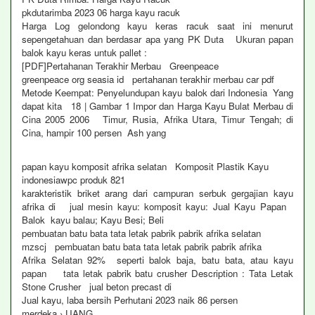
pkdutarimba 2023 06 harga kayu racuk
Harga Log gelondong kayu keras racuk saat ini menurut
sepengetahuan dan berdasar apa yang PK Duta Ukuran papan
balok kayu keras untuk pallet :
[PDF]Pertahanan Terakhir Merbau Greenpeace
greenpeace org seasia id pertahanan terakhir merbau car pdf
Metode Keempat: Penyelundupan kayu balok dari Indonesia Yang
dapat kita 18 | Gambar 1 Impor dan Harga Kayu Bulat Merbau di
Cina 2005 2006 Timur, Rusia, Afrika Utara, Timur Tengah; di
Cina, hampir 100 persen Ash yang
papan kayu komposit afrika selatan Komposit Plastik Kayu
indonesiawpc produk 821
karakteristik briket arang dari campuran serbuk gergajian kayu
afrika di jual mesin kayu: komposit kayu: Jual Kayu Papan
Balok kayu balau; Kayu Besi; Beli
pembuatan batu bata tata letak pabrik pabrik afrika selatan
mzscj pembuatan batu bata tata letak pabrik pabrik afrika
Afrika Selatan 92% seperti balok baja, batu bata, atau kayu
papan tata letak pabrik batu crusher Description : Tata Letak
Stone Crusher jual beton precast di
Jual kayu, laba bersih Perhutani 2023 naik 86 persen
merdeka › UANG