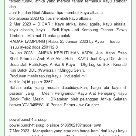
tersebut,kayu afrika yang mereka tanam termasuk kayu standar
dan
Jual Biji dan Bibit Albasia: tips membeli kayu albasia
bibitalbasia 2023 02 tips membeli kayu albasia
2 Mar 2023 – DICARI: Kayu afrika, kayu agalis, kayu akasia,
kayu albasia, kayu Beli Kayu Jati Kampung Olahan (Sawn
Timber) – Minimal 11 batang balok
RADAR LAMPUNG | Rabu, 25 Januari 2023 by Ayep Issuu
issuu ayep2 docs 250112 8
24 Jan 2023 ANEKA KEBUTUHAN ASPAL Jual Aspal Esso
Shell Prtamina Arab Antr Almt Hub KAYU Jual Kayu Dlm Jmlh
Besar:Jati Putih,Kayu Afrika & Kayu Dtg Lsg ke Bukit Kncna3
Kali Balok BDL (Wwncra Hr,Minggu Senin,
Produsen mesin tepung kayu industrial mill
ksrt lmfsj id_ppn n_3867
Bahan baku yang mudah dibudidayakan, harga ubi kayu di
pasaran yang Mesin Penghancur Kayu Alat Penepung Kayu
Balok Toko Mesin Dikatakan oleh pelanggan Afrika Selatan
bahwa YG1349EW110 Ponsel Primer Jaw Crusher
powellbunch4ts soup
powellbunch4t soup io since 549650219?mode=own
7 Mar 2023 Merupakan yang atau dan harga kami dari kayu kayu