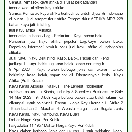
Semua Pemasok kayu afrika di Pusat perdagangan
indonetwork alloffers kayu afrika
Semua Pemasok kayu afrika berkualitas untuk dijual di Indonesia
di pusat jual tempat tidur afrika Tempat tidur AFRIKA MPB 228
bahan kayu jati finishing
jual kayu afrika Alibaba
indonesian alibaba › Log › Pertanian › Kayu bahan baku
Pencarian jual kayu afrika populer Log,Kayu bahan baku,
Dapatkan informasi produk baru jual kayu afrika di indonesian
alibaba
Jual Kayu: Kayu Bekisting, Kaso, Balok, Papan dan Reng
jualkayu1 kayu bekisting kaso balok papan dan reng h
9 Apr 2023 Kayu olahan berbagai jenis dan ukuran Untuk
bekisting, kaso, balok, papan cor, dll Diantaranya : Jenis : Kayu
Afrika (Putih Keras)
Kayu Keras Albasia Kaskus The Largest Indonesian
archive kaskus › › Bisnis, Industry & Supplier › Business for Sale
14 Mar 2023 r\nDibeli kayu berupa papan atau balok dikirim ke
cileungsi untuk palet\r\n1 Papan Jenis Kayu keras : 1 Afrika 2
Buah buahan 3 Merahan 4 Albasia Harga Jual Segala Jenis
Kayu Keras, Kayu Kampung, Kayu Buah
Daftar Harga Kayu Per Kubik
hargadaftar 11 1957 Daftar Harga Kayu Per Kubik
Kayu olahan berbagai jenis dan ukuran Untuk bekisting, kaso,