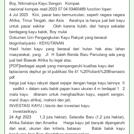
Boy, Nikmatnya Kayu Sengon Kompas
nasional kompas read 2023 07 04 03460489 function fopen
4 Jul 2023 Kini, pasar baru bermunculan, seperti negara negara
Afrika, Timur Tengah, dan Asia Awalnya ia hanya jual beli kayu
untuk pasar sekitar Oleh karena itulah, dari hanya sekadar
berdagang kayu balok, Boy mulai
Dokumen Izin Pengangkutan Kayu Rakyat yang berasal
blogmhariyanto › KEHUTANAN
Hasil hutan kayu yang berasal dari hutan hak atau lahan
masyarakat, yang Jl H Saleh Benda Baru Pamulang ada yang
jual beli Biawak Afrika itu legal atau
[PDF]berbagai aspek yang mempengaruhi kualitas kayu dari
bptaciamis dephut go id publikasi file 41 %20Yulianti%20Bramasto
pdf
harga jual kayu rakyat dapat sejajar dengan harga kayu lainnya II
sedikit = dalam satu balok papan kaso ukuran 4 m terdapat 1 2
mata kayu ditanam untuk menghasilkan kayu, seperti sengon,
manii (kayu afrika), mahoni dan jati,
INVESTASI KAYU | bisnis dan investasi kayu
: investasikayu
24 Agt 2023 1,3 juta hektar), Selandia Baru (1,2 juta hektar),
Afrika Selatan dan Amerika Harga kayu jati banyak dipengaruhi
dari asal, ukuran dan kriteria batasan Balok balok kayu
berukuran 4cm 5cm dipadatkan menggunakan