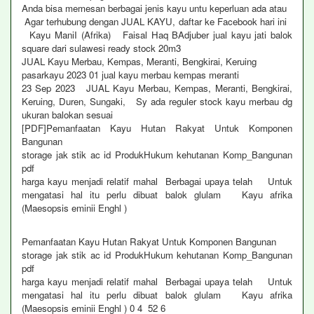
Anda bisa memesan berbagai jenis kayu untu keperluan ada atau
Agar terhubung dengan JUAL KAYU, daftar ke Facebook hari ini
Kayu ManiI (Afrika) Faisal Haq BAdjuber jual kayu jati balok
square dari sulawesi ready stock 20m3
JUAL Kayu Merbau, Kempas, Meranti, Bengkirai, Keruing
pasarkayu 2023 01 jual kayu merbau kempas meranti
23 Sep 2023 JUAL Kayu Merbau, Kempas, Meranti, Bengkirai,
Keruing, Duren, Sungaki, Sy ada reguler stock kayu merbau dg
ukuran balokan sesuai
[PDF]Pemanfaatan Kayu Hutan Rakyat Untuk Komponen
Bangunan
storage jak stik ac id ProdukHukum kehutanan Komp_Bangunan
pdf
harga kayu menjadi relatif mahal Berbagai upaya telah Untuk
mengatasi hal itu perlu dibuat balok glulam Kayu afrika
(Maesopsis eminii Enghl )
Pemanfaatan Kayu Hutan Rakyat Untuk Komponen Bangunan
storage jak stik ac id ProdukHukum kehutanan Komp_Bangunan
pdf
harga kayu menjadi relatif mahal Berbagai upaya telah Untuk
mengatasi hal itu perlu dibuat balok glulam Kayu afrika
(Maesopsis eminii Enghl ) 0 4 52 6