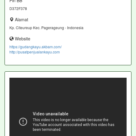
Pin BB
D372F378
Alamat
Kp. Citeureup Kec. Pagerageung - Indonesia
Website
https://gudangkayu.akbam.com/
http://pusatpenjualankayu.com