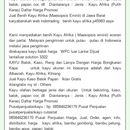
balok, papan cor, dll Diantaranya : Jenis : Kayu Afrika (Putih
Keras) Daftar Harga Promosi
Jual Benih Kayu Afrika (Maesopsis Eminii) di Jawa Barat
karyabarokah web indotrading benih kayu afrika p45983 aspx
Kami menyediakan benih Kayu Afrika ( Maesopsis eminii) eceran
dan partai Melayani pengiriman untuk pulau pulau di Indonesia
melalui jasa pengiriman
direkayasa kayu balok harga WPC luar Lantai Dijual
lantailuar solution 3322
KAYU Balok, Kaso, Reng dan Lainya Dengan Harga Bongkaran
Kapa untuk kayu ukuran ini biasanya adalah dari kayu
Albasiah, Kayu Afrika, Kihiang
Jual Kayu Kaso Balok Papan Iklan Gratis
iklangratis my id › Others
Kayu olahan berbagai jenis dan ukuran Untuk bekisting, kaso,
balok, papan cor, dll Diantaranya : Jenis : Kayu Afrika (Putih
Keras) Daftar Harga Promosi
Pusatpenjualankayu : tlp 085846236170 Pusat Penjualan
pusatpenjualankayu cutestat
085846236170 Pusat Penjualan Harga, Jual, Order, agen, info,
distributor, harga kayu afrika, bambu gombong, bambu petung,
bambu apus, papan, balok,