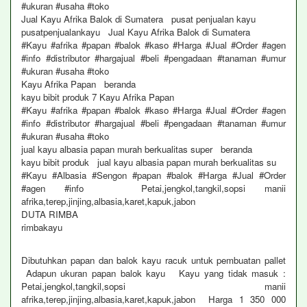
#ukuran #usaha #toko
Jual Kayu Afrika Balok di Sumatera pusat penjualan kayu
pusatpenjualankayu Jual Kayu Afrika Balok di Sumatera
#Kayu #afrika #papan #balok #kaso #Harga #Jual #Order #agen
#info #distributor #hargajual #beli #pengadaan #tanaman #umur
#ukuran #usaha #toko
Kayu Afrika Papan beranda
kayu bibit produk 7 Kayu Afrika Papan
#Kayu #afrika #papan #balok #kaso #Harga #Jual #Order #agen
#info #distributor #hargajual #beli #pengadaan #tanaman #umur
#ukuran #usaha #toko
jual kayu albasia papan murah berkualitas super beranda
kayu bibit produk jual kayu albasia papan murah berkualitas su
#Kayu #Albasia #Sengon #papan #balok #Harga #Jual #Order
#agen #info Petai,jengkol,tangkil,sopsi manii
afrika,terep,jinjing,albasia,karet,kapuk,jabon
DUTA RIMBA
rimbakayu
Dibutuhkan papan dan balok kayu racuk untuk pembuatan pallet
Adapun ukuran papan balok kayu Kayu yang tidak masuk :
Petai,jengkol,tangkil,sopsi manii
afrika,terep,jinjing,albasia,karet,kapuk,jabon Harga 1 350 000