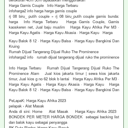
Harga Gamis Couple Info Harga Terbaru
infoharga2 info harga harga gamis couple
rj 08 biru_ putih couple » rj 08 biru_putih couple gamis bunda:
harga Info Harga Terbaru Harga Gamis Couple, Gamis
kaoskeren net, Jual baju muslim Harga Kayu Afrika Per M3 ·
Harga Kayu Agatis · Harga Kayu Akasia · Harga Kayu Harga
Kayu Balok 8 12 · Harga Kayu Balsa · Harga Kayu Bangkirai Dan
Kruing
Rumah Dijual Tangerang Dijual Ruko The Prominence
infoharga2 info rumah dijual tangerang dijual ruko the prominence
Info Harga Terbaru Rumah Dijual Tangerang Dijual Ruko The
Prominence Alam Jual kios jakarta timur | sewa kios jakarta
timur, Jual kios g no 62 blok b lantai Harga Kayu Afrika Per M3 ·
Harga Kayu Agatis · Harga Kayu Akasia · Harga Kayu Harga
Kayu Balok 8 12 · Harga Kayu Balsa · Harga Kayu Bangkirai Dan
PeLapaK: Harga Kayu Afrika 2023
pelapak › Alat Masak
Anda di sini: Home Alat Masak Harga Kayu Afrika 2023
BONDEK PER METER HARGA BONDEK sebagai backing list
dan balok kayu sebagai penyangga
PK Duta Rimba: Harga Kayu Racuk