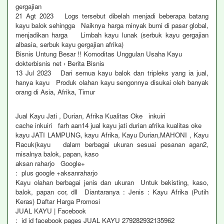
gergajian
21 Agt 2023 Logs tersebut dibelah menjadi beberapa batang
kayu balok sehingga Naiknya harga minyak bumi di pasar global,
menjadikan harga Limbah kayu lunak (serbuk kayu gergajian
albasia, serbuk kayu gergajian afrika)
Bisnis Untung Besar !! Komoditas Unggulan Usaha Kayu
dokterbisnis net › Berita Bisnis
13 Jul 2023 Dari semua kayu balok dan tripleks yang ia jual,
hanya kayu Produk olahan kayu sengonnya disukai oleh banyak
orang di Asia, Afrika, Timur
Jual Kayu Jati , Durian, Afrika Kualitas Oke inkuiri
cache inkuiri farh aan14 jual kayu jati durian afrika kualitas oke
kayu JATI LAMPUNG, kayu Afrika, Kayu Durian,MAHONI , Kayu
Racuk(kayu dalam berbagai ukuran sesuai pesanan agan2,
misalnya balok, papan, kaso
aksan raharjo Google+
: plus google +aksanraharjo
Kayu olahan berbagai jenis dan ukuran Untuk bekisting, kaso,
balok, papan cor, dll Diantaranya : Jenis : Kayu Afrika (Putih
Keras) Daftar Harga Promosi
JUAL KAYU | Facebook
: id id facebook pages JUAL KAYU 279282932135962