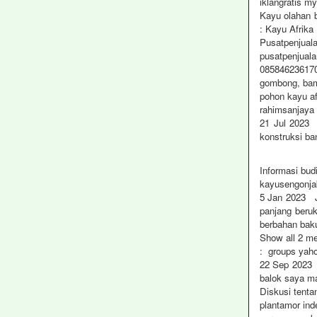
iklangratis my
Kayu olahan b
: Kayu Afrika
Pusatpenjual
pusatpenjual
085846236170 
gombong, bam
pohon kayu a
rahimsanjaya 
21 Jul 2023 
konstruksi b
Informasi b
kayusengonja
5 Jan 2023 Ji
panjang beru
berbahan bak
Show all 2 m
: groups yah
22 Sep 2023 D
balok saya m
Diskusi tenta
plantamor in