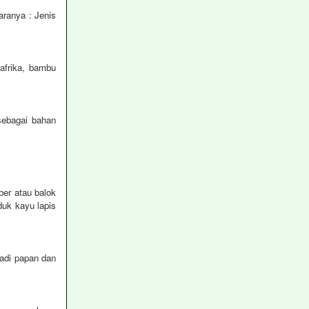
aranya : Jenis
 afrika, bambu
sebagai bahan
ber atau balok
uk kayu lapis
jadi papan dan