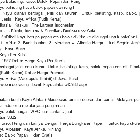
ayu Bekisting, Kaso, Balok, Papan dan Reng
yu bekisting kaso balok papan dan reng h
ayu olahan berbagai jenis dan ukuran Untuk bekisting, kaso, balok, p
 Jenis : Kayu Afrika (Putih Keras)
Albasia Kaskus The Largest Indonesian
s › › Bisnis, Industry & Supplier › Business for Sale
\nDibeli kayu berupa papan atau balok dikirim ke cileungsi untuk palet\r\
 1 Afrika 2 Buah buahan 3 Merahan 4 Albasia Harga Jual Segala Jeni
g, Kayu Buah
 Kayu Per Kubik
1 1957 Daftar Harga Kayu Per Kubik
erbagai jenis dan ukuran Untuk bekisting, kaso, balok, papan cor, dll Diant
 (Putih Keras) Daftar Harga Promosi
yu Afrika (Maesopsis Eminii) di Jawa Barat
 web indotrading benih kayu afrika p45983 aspx
kan benih Kayu Afrika ( Maesopsis eminii) eceran dan partai Melayani pe
i Indonesia melalui jasa pengiriman
yu balok harga WPC luar Lantai Dijual
ution 3322
Kaso, Reng dan Lainya Dengan Harga Bongkaran Kapa untuk kayu ukuran
ayu Albasiah, Kayu Afrika, Kihiang
so Balok Papan Iklan Gratis