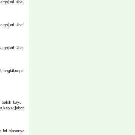
rgajual #beli
rgajual #beli
rgajual #beli
tangkil,sopsi
an balok kayu
et,kapuk,jabon
ini biasanya