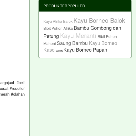
PRODUK TERPOPULER
Kayu Borneo Balok
Kayu Afrika Balok
Bambu Gombong dan
Bibit Pohon Afrika
Kayu Meranti
Petung
Bibit Pohon
Saung Bambu
Kayu Borneo
Mahoni
Kaso
Kayu Borneo Papan
bambu
rgajual #beli
usat #reseller
merah #olahan