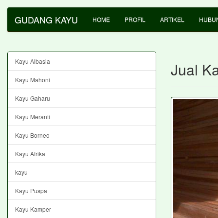
GUDANG KAYU
HOME
PROFIL
ARTIKEL
HUBUN
Kayu Albasia
Jual K
Kayu Mahoni
Kayu Gaharu
Kayu Meranti
Kayu Borneo
Kayu Afrika
kayu
Kayu Puspa
Kayu Kamper