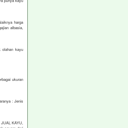
sya punya kayu
Naiknya harga
jian albasia,
 olahan kayu
bagai ukuran
aranya : Jenis
an JUAL KAYU,