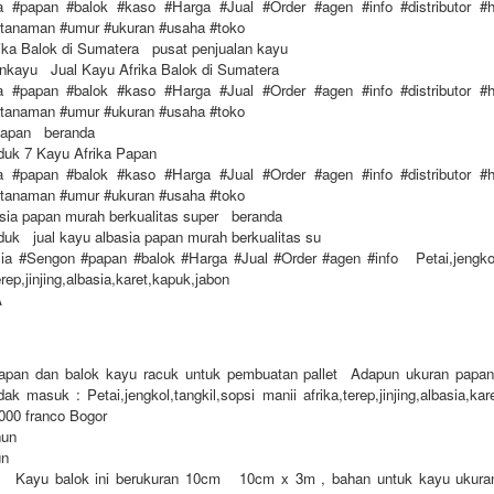
a #papan #balok #kaso #Harga #Jual #Order #agen #info #distributor #ha
#tanaman #umur #ukuran #usaha #toko
ika Balok di Sumatera pusat penjualan kayu
ankayu Jual Kayu Afrika Balok di Sumatera
a #papan #balok #kaso #Harga #Jual #Order #agen #info #distributor #ha
#tanaman #umur #ukuran #usaha #toko
Papan beranda
oduk 7 Kayu Afrika Papan
a #papan #balok #kaso #Harga #Jual #Order #agen #info #distributor #ha
#tanaman #umur #ukuran #usaha #toko
asia papan murah berkualitas super beranda
oduk jual kayu albasia papan murah berkualitas su
ia #Sengon #papan #balok #Harga #Jual #Order #agen #info Petai,jengkol,
erep,jinjing,albasia,karet,kapuk,jabon
A
apan dan balok kayu racuk untuk pembuatan pallet Adapun ukuran pap
ak masuk : Petai,jengkol,tangkil,sopsi manii afrika,terep,jinjing,albasia,kar
000 franco Bogor
hun
un
 Kayu balok ini berukuran 10cm 10cm x 3m , bahan untuk kayu ukuran 