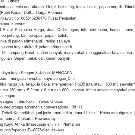
 id › Others
erbagai jenis dan ukuran Untuk bekisting, kaso, balok, papan cor, dll Diant
 (Putih Keras) Daftar Harga Promosi
ankayu : tlp 085846236170 Pusat Penjualan
ankayu cutestat
Pusat Penjualan Harga, Jual, Order, agen, info, distributor, harga kayu
bu petung, bambu apus, papan, balok,
frika di pekon srimenanti rahim sanjaya
pohon kayu afrika di pekon srimenanti h
Di Lampung Barat, sudah banyak masyarakat menggunakan kayu afrika 
angunan Seperti balok dan kusen banyak
udi daya kayu Sengon & Jabon: MENGAPA
bon mengapa investasi kayu sengon_5 ht
ka harga jual tetap, ia bakal memperoleh Rpl35 juta atau 500 m3 sawntim
kuran 130 cm x 5,2 cm x 6 cm dan 600 negara Afrika sangat menyukai prod
u sengon
essages in this topic Yahoo Groups
oo neo groups agromania conversations 98111
etail Komoditi: di jual jenis kayu afrika umur 11 thn Kalau sdh digesek 
au terima di jakarta Powered by
ng Kayu Afrika (Maesopsis eminii) Plantamor
dex php?speciesID=807&discuss=yes