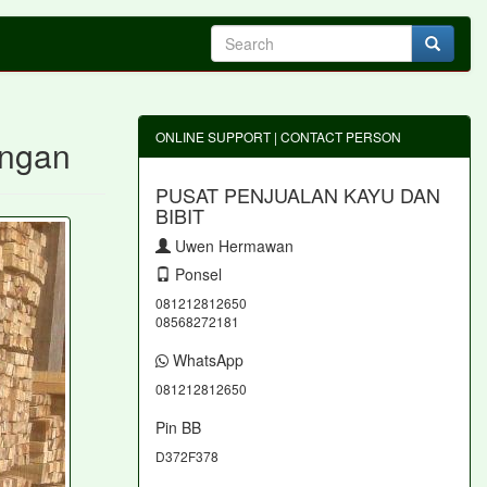
ONLINE SUPPORT | CONTACT PERSON
ongan
PUSAT PENJUALAN KAYU DAN
BIBIT
Uwen Hermawan
Ponsel
081212812650
08568272181
WhatsApp
081212812650
Pin BB
D372F378