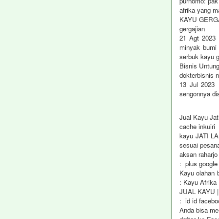
purnomo: pak 
afrika yang m
KAYU GERG
gergajian
21 Agt 2023 
minyak bumi 
serbuk kayu g
Bisnis Untun
dokterbisnis n
13 Jul 2023
sengonnya dis
Jual Kayu Jati
cache inkuiri 
kayu JATI L
sesuai pesan
aksan raharj
: plus google
Kayu olahan b
: Kayu Afrika
JUAL KAYU |
: id id face
Anda bisa me