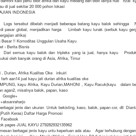
dahroni kalo perlu bibit afrika dan kayu medang dan bibit lainya hub rizal: 
au di jual sekitar 20 000 pohon lokasi
AJIAN INDONESIA
Logs tersebut dibelah menjadi beberapa batang kayu balok sehingga 
di pasar global, menjadikan harga Limbah kayu lunak (serbuk kayu gerga
ergajian afrika)
g Besar !! Komoditas Unggulan Usaha Kayu
et › Berita Bisnis
 Dari semua kayu balok dan tripleks yang ia jual, hanya kayu Produk
ukai oleh banyak orang di Asia, Afrika, Timur
 , Durian, Afrika Kualitas Oke inkuiri
farh aan14 jual kayu jati durian afrika kualitas oke
AMPUNG, kayu Afrika, Kayu Durian,MAHONI , Kayu Racuk(kayu dalam ber
an agan2, misalnya balok, papan, kaso
o Google+
 +aksanraharjo
erbagai jenis dan ukuran Untuk bekisting, kaso, balok, papan cor, dll Diant
 (Putih Keras) Daftar Harga Promosi
 Facebook
book pages JUAL KAYU 279282932135962
mesan berbagai jenis kayu untu keperluan ada atau Agar terhubung deng