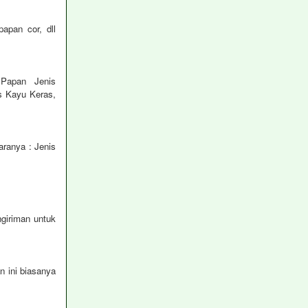
apan cor, dll
n1 Papan Jenis
s Kayu Keras,
aranya : Jenis
ngiriman untuk
 ini biasanya