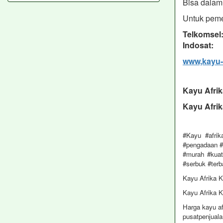
Bisa dalam 
Untuk peme
Telkomsel
Indosat: 
www,kayu-
Kayu Afri
Kayu Afri
#Kayu #afrik
#pengadaan #t
#murah #kuat
#serbuk #terb
Kayu Afrika 
Kayu Afrika 
Harga kayu a
pusatpenjuala