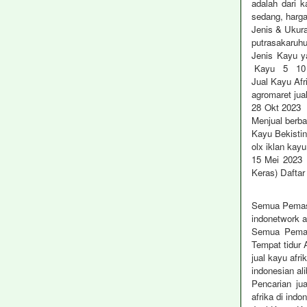
adalah dari 
sedang, harg
Jenis & Ukur
putrasakaruhu
Jenis Kayu y
Kayu 5 10 x
Jual Kayu A
agromaret jua
28 Okt 2023 j
Menjual berb
Kayu Bekisti
olx iklan kay
15 Mei 2023 U
Keras) Dafta
Semua Pemaso
indonetwork al
Semua Pemaso
Tempat tidur
jual kayu afr
indonesian al
Pencarian ju
afrika di indo