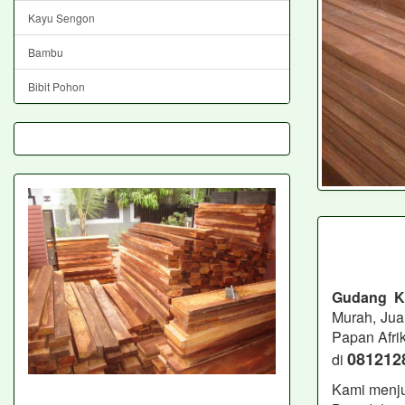
Kayu Sengon
Bambu
Bibit Pohon
Gudang K
Murah, Jua
Papan Afri
081212
di
Kami menju