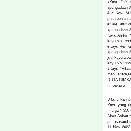
#Kayu #afrik
#pengadaan 
Jual Kayu Afr
pusatpenjual
#Kayu #afrik
#pengadaan 
Kayu Afrika 
kayu bibit pr
#Kayu #afrik
#pengadaan 
jual kayu alb
kayu bibit pr
#Kayu #Albas
manii afrika,t
DUTA RIMB
rimbakayu
Dibutuhkan p
Kayu yang tid
Harga 1 350 
Akas Sakaru
putrasakaruh
11 Nov 2023