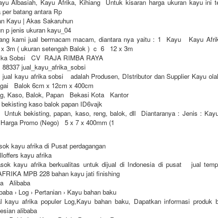
kayu Albasiah, Kayu Afrika, Kihiang Untuk kisaran harga ukuran kayu ini 
a per batang antara Rp
an Kayu | Akas Sakaruhun
n p jenis ukuran kayu_04
ang kami jual bermacam macam, diantara nya yaitu : 1 Kayu Kayu Afri
 3m ( ukuran setengah Balok ) c 6 12 x 3m
frika Sobsi CV RAJA RIMBA RAYA
l 88337 jual_kayu_afrika_sobsi
ual kayu afrika sobsi adalah Produsen, DIstributor dan Supplier Kayu ola
agai Balok 6cm x 12cm x 400cm
ng, Kaso, Balok, Papan Bekasi Kota Kantor
u bekisting kaso balok papan ID6vajk
ntuk bekisting, papan, kaso, reng, balok, dll Diantaranya : Jenis : Kayu
r Harga Promo (Nego) 5 x 7 x 400mm (1
k kayu afrika di Pusat perdagangan
loffers kayu afrika
k kayu afrika berkualitas untuk dijual di Indonesia di pusat jual tempat
 AFRIKA MPB 228 bahan kayu jati finishing
ika Alibaba
ibaba › Log › Pertanian › Kayu bahan baku
al kayu afrika populer Log,Kayu bahan baku, Dapatkan informasi produk b
nesian alibaba