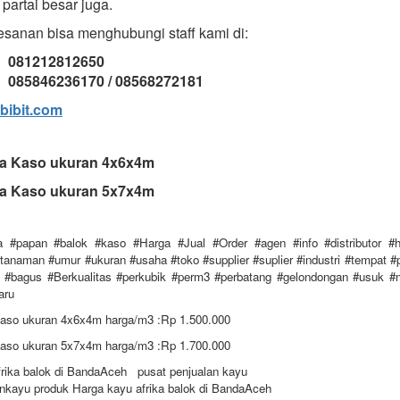
partai besar juga.
sanan bisa menghubungi staff kami di:
: 081212812650
085846236170 / 08568272181
bibit.com
ka Kaso ukuran 4x6x4m
ka Kaso ukuran 5x7x4m
a #papan #balok #kaso #Harga #Jual #Order #agen #info #distributor #ha
anaman #umur #ukuran #usaha #toko #supplier #suplier #industri #tempat #p
 #bagus #Berkualitas #perkubik #perm3 #perbatang #gelondongan #usuk #
aru
Kaso ukuran 4x6x4m harga/m3 :Rp 1.500.000
Kaso ukuran 5x7x4m harga/m3 :Rp 1.700.000
frika balok di BandaAceh pusat penjualan kayu
nkayu produk Harga kayu afrika balok di BandaAceh