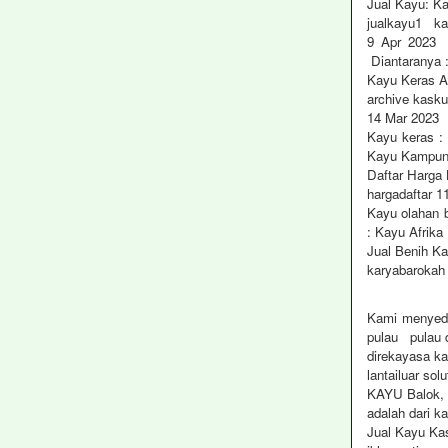
Jual Kayu: K
jualkayu1 ka
9 Apr 2023 K
Diantaranya :
Kayu Keras 
archive kasku
14 Mar 2023 r
Kayu keras :
Kayu Kampun
Daftar Harga
hargadaftar 1
Kayu olahan b
: Kayu Afrika
Jual Benih Ka
karyabarokah
Kami menyedia
pulau pulau d
direkayasa ka
lantailuar sol
KAYU Balok, 
adalah dari k
Jual Kayu Ka