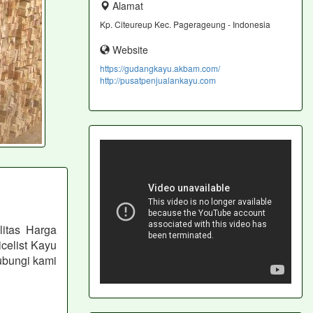
Alamat
Kp. Citeureup Kec. Pagerageung - Indonesia
Website
https://gudangkayu.akbam.com/
http://pusatpenjualankayu.com
itas Harga
celist Kayu
ubungi kami