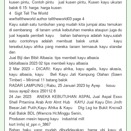
kusen pintu, Contoh pintu jual kusen pintu, Kusen kayu ukuran
balok 6 15: harga: harga kusen
4 Sigit Tell The World
wwftelltheworld author telltheworld03 page 4
Kayu salah satu tumbuhan yang mudah kita jumpai atau temukan
di sembarang di tanam untuk kebutuhan mereka ataupun juga du
jual kepada pembeli kayu bahan bahannya adalah kayu,salah
satu contohnya adalah membuat balok untuk kayu
tersebut,kayu afrika yang mereka tanam termasuk kayu standar
dan
Jual Biji dan Bibit Albasia: tips membeli kayu albasia
bibitalbasia 2023 02 tips membeli kayu albasia
2 Mar 2023 – DICARI: Kayu afrika, kayu agalis, kayu akasia,
kayu albasia, kayu Beli Kayu Jati Kampung Olahan (Sawn
Timber) – Minimal 11 batang balok
RADAR LAMPUNG | Rabu, 25 Januari 2023 by Ayep Issuu
issuu ayep2 docs 250112 8
24 Jan 2023 ANEKA KEBUTUHAN ASPAL Jual Aspal Esso
Shell Prtamina Arab Antr Almt Hub KAYU Jual Kayu Dlm Jmlh
Besar:Jati Putih,Kayu Afrika & Kayu Dtg Lsg ke Bukit Kncna3
Kali Balok BDL (Wwncra Hr,Minggu Senin,
Produsen mesin tepung kayu industrial mill
ksrt lmfsj id_ppn n_3867
Bahan baku yang mudah dibudidayakan, harga ubi kayu di