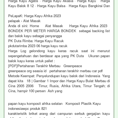
Harga Kayu Agatis · Harga Kayu Akasia · Harga Kayu Harga
Kayu Balok 8 12 · Harga Kayu Balsa · Harga Kayu Bangkirai Dan
PeLapaK: Harga Kayu Afrika 2023
pelapak › Alat Masak
Anda di sini: Home Alat Masak Harga Kayu Afrika 2023
BONDEK PER METER HARGA BONDEK sebagai backing list
dan balok kayu sebagai penyangga
PK Duta Rimba: Harga Kayu Racuk
pkdutarimba 2023 06 harga kayu racuk
Harga Log gelondong kayu keras racuk saat ini menurut
sepengetahuan dan berdasar apa yang PK Duta Ukuran papan
balok kayu keras untuk pallet :
[PDF]Pertahanan Terakhir Merbau Greenpeace
greenpeace org seasia id pertahanan terakhir merbau car pdf
Metode Keempat: Penyelundupan kayu balok dari Indonesia Yang
dapat kita 18 | Gambar 1 Impor dan Harga Kayu Bulat Merbau di
Cina 2005 2006 Timur, Rusia, Afrika Utara, Timur Tengah; di
Cina, hampir 100 persen Ash yang
papan kayu komposit afrika selatan Komposit Plastik Kayu
indonesiawpc produk 821
karakteristik briket arang dari campuran serbuk gergajian kayu