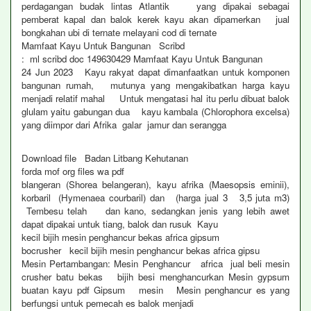
perdagangan budak lintas Atlantik yang dipakai sebagai
pemberat kapal dan balok kerek kayu akan dipamerkan jual
bongkahan ubi di ternate melayani cod di ternate
Mamfaat Kayu Untuk Bangunan Scribd
: ml scribd doc 149630429 Mamfaat Kayu Untuk Bangunan
24 Jun 2023 Kayu rakyat dapat dimanfaatkan untuk komponen
bangunan rumah, mutunya yang mengakibatkan harga kayu
menjadi relatif mahal Untuk mengatasi hal itu perlu dibuat balok
glulam yaitu gabungan dua kayu kambala (Chlorophora excelsa)
yang diimpor dari Afrika galar jamur dan serangga
Download file Badan Litbang Kehutanan
forda mof org files wa pdf
blangeran (Shorea belangeran), kayu afrika (Maesopsis eminii),
korbaril (Hymenaea courbaril) dan (harga jual 3 3,5 juta m3)
Tembesu telah dan kano, sedangkan jenis yang lebih awet
dapat dipakai untuk tiang, balok dan rusuk Kayu
kecil bijih mesin penghancur bekas africa gipsum
bocrusher kecil bijih mesin penghancur bekas africa gipsu
Mesin Pertambangan: Mesin Penghancur africa jual beli mesin
crusher batu bekas bijih besi menghancurkan Mesin gypsum
buatan kayu pdf Gipsum mesin Mesin penghancur es yang
berfungsi untuk pemecah es balok menjadi