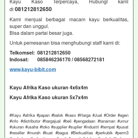
Kayu Kaso Terpercaya, Hubungi kami
081212812650
di
Kami menjual berbagai macam kayu berkualitas,
super dan unggul.
Bisa dalam partai besar juga.
Untuk pemesanan bisa menghubungi staff kami di:
Telkomsel: 081212812650
Indosat: 085846236170 / 08568272181
www,kayu-bibit.com
Kayu Afrika Kaso ukuran 4x6x4m
Kayu Afrika Kaso ukuran 5x7x4m
#Kayu #afrika #papan #balok #kaso #Harga #Jual #Order #agen
#info #distributor #hargajual #beli #pengadaan #tanaman #umur
#ukuran #usaha #toko #supplier #suplier #industri #tempat #pusat
#reseller #murah #kuat #bagus #Berkualitas #perkubik #perm3