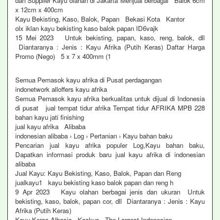
dan Supplier Kayu olahan di Jakarta Menjual berbagai Balok 6cm
x 12cm x 400cm
Kayu Bekisting, Kaso, Balok, Papan Bekasi Kota Kantor
olx iklan kayu bekisting kaso balok papan ID6vajk
15 Mei 2023 Untuk bekisting, papan, kaso, reng, balok, dll
Diantaranya : Jenis : Kayu Afrika (Putih Keras) Daftar Harga
Promo (Nego) 5 x 7 x 400mm (1
Semua Pemasok kayu afrika di Pusat perdagangan
indonetwork alloffers kayu afrika
Semua Pemasok kayu afrika berkualitas untuk dijual di Indonesia
di pusat jual tempat tidur afrika Tempat tidur AFRIKA MPB 228
bahan kayu jati finishing
jual kayu afrika Alibaba
indonesian alibaba › Log › Pertanian › Kayu bahan baku
Pencarian jual kayu afrika populer Log,Kayu bahan baku,
Dapatkan informasi produk baru jual kayu afrika di indonesian
alibaba
Jual Kayu: Kayu Bekisting, Kaso, Balok, Papan dan Reng
jualkayu1 kayu bekisting kaso balok papan dan reng h
9 Apr 2023 Kayu olahan berbagai jenis dan ukuran Untuk
bekisting, kaso, balok, papan cor, dll Diantaranya : Jenis : Kayu
Afrika (Putih Keras)
Kayu Keras Albasia Kaskus The Largest Indonesian