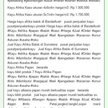
#perbatang #gelondongan #usuk #merah #olahan #serbuk #terbaru
Kayu Afrika Kaso ukuran 4x6x4m harga/m3 :Rp 1.500.000
Kayu Afrika Kaso ukuran 5x7x4m harga/m3 :Rp 1.700.000
Harga kayu afrika balok di BandaAceh pusat penjualan kayu
pusatpenjualankayu produk Harga kayu afrika balok di BandaAceh
#Kayu #afrika #papan #balok #kaso #Harga #Jual #Order #agen
#info #distributor #hargajual #beli #pengadaan #tanaman #umur
#ukuran #usaha #toko
Jual Kayu Afrika Balok di Sumatera pusat penjualan kayu
pusatpenjualankayu Jual Kayu Afrika Balok di Sumatera
#Kayu #afrika #papan #balok #kaso #Harga #Jual #Order #agen
#info #distributor #hargajual #beli #pengadaan #tanaman #umur
#ukuran #usaha #toko
Kayu Afrika Papan beranda
kayu bibit produk 7 Kayu Afrika Papan
#Kayu #afrika #papan #balok #kaso #Harga #Jual #Order #agen
#info #distributor #hargajual #beli #pengadaan #tanaman #umur
#ukuran #usaha #toko
jual kayu albasia papan murah berkualitas super beranda
kayu bibit produk jual kayu albasia papan murah berkualitas su
#Kayu #Albasia #Sengon #papan #balok #Harga #Jual #Order
#agen #info Petai,jengkol,tangkil,sopsi manii