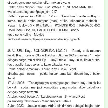
dirusak guna mengetahui sifat mekanis yang
Pallet Kayu Nippon Paint | CV WANA KENCANA MANDIRI
wanakencanagroup ?page_id=1017
Pallet Kayu ukuran 120cm x 120cm Spesifikasi : – Jenis Kayu :
keras, racuk rimba campur (manii afrika raksamala mahoni) –
Papan Balok : 5 x 10 x 120cm KONDISI 80%, HARGA 30 40%
DARI YANG BARU, PASTI LEBIH HEMAT BIAYA
kayu sono keling Movies
findncast search php?q=kayu+sono+keling&type=All
JUAL BELI Kayu SONOKELING LOG 01 Ready stok ratusan
kubik Kayu Kelapa Glugu Balokan Ukuran 6X12 panjang 4 meter
dengan harga mulai dari Rp kayu triplek, kayu ulin, kayu afrika,
kayu agalis, kayu akasia, kayu albasia, kayu
Polda Kalbar Amankan Ribuan Kayu Balok Ilegal
sinarharapan news polda kalbar amankan ribuan kayu balok
ilegal
17 Jul 2023 "Terungkapnya penampungan ribuan kayu balok itu
berkat sudah menjadi komoditas yang mudah diperjualbelikan
dengan harga tertentu
Artefak kapal budak Afrika dipamerkan Sriwijaya Post
palembang tribunnews › Mancanegara › afrika
2 Jun 2023 Jutaan warga Afrika dikirimkan sebagai bagian dari