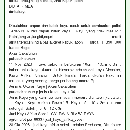
afrika,terep,jinjing,albasia,karet,kapuk,jabon
DUTA RIMBA
rimbakayu
Dibutuhkan papan dan balok kayu racuk untuk pembuatan pallet
Adapun ukuran papan balok kayu Kayu yang tidak masuk :
Petai,jengkol,tangkil,sopsi manii
afrika,terep,jinjing,albasia,karet,kapuk,jabon Harga 1 350 000
franco Bogor
Akas Sakaruhun
putrasakaruhun
11 Nov 2023 Kayu balok ini berukuran 10cm 10cm x 3m ,
bahan untuk kayu ukuran ini biasanya adalah dari kayu Albasiah,
Kayu Afrika, Kihiang Untuk kisaran harga ukuran kayu ini
termasuk yang sedang, harga per batang antara Rp
Jenis & Ukuran Kayu | Akas Sakaruhun
putrasakaruhun p jenis ukuran kayu_04
Jenis Kayu yang kami jual bermacam macam, diantara nya yaitu :
1 Kayu Kayu Afrika ( Rawa ) 5 Kayu 5 10 x 3m ( ukuran
setengah Balok ) c 6 12 x 3m
Jual Kayu Afrika Sobsi CV RAJA RIMBA RAYA
agromaret jual 88337 jual_kayu_afrika_sobsi
28 Okt 2023 jual kayu afrika sobsi adalah Produsen, DIstributor