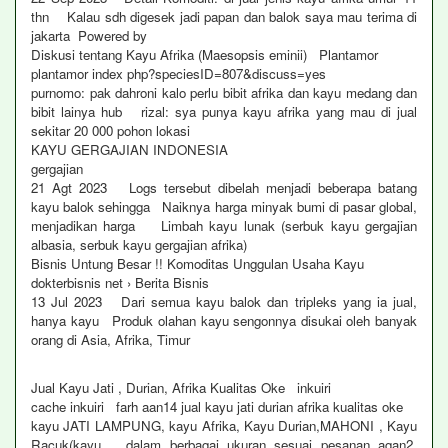
thn Kalau sdh digesek jadi papan dan balok saya mau terima di
jakarta Powered by
Diskusi tentang Kayu Afrika (Maesopsis eminii) Plantamor
plantamor index php?speciesID=807&discuss=yes
purnomo: pak dahroni kalo perlu bibit afrika dan kayu medang dan
bibit lainya hub rizal: sya punya kayu afrika yang mau di jual
sekitar 20 000 pohon lokasi
KAYU GERGAJIAN INDONESIA
gergajian
21 Agt 2023 Logs tersebut dibelah menjadi beberapa batang
kayu balok sehingga Naiknya harga minyak bumi di pasar global,
menjadikan harga Limbah kayu lunak (serbuk kayu gergajian
albasia, serbuk kayu gergajian afrika)
Bisnis Untung Besar !! Komoditas Unggulan Usaha Kayu
dokterbisnis net › Berita Bisnis
13 Jul 2023 Dari semua kayu balok dan tripleks yang ia jual,
hanya kayu Produk olahan kayu sengonnya disukai oleh banyak
orang di Asia, Afrika, Timur
Jual Kayu Jati , Durian, Afrika Kualitas Oke inkuiri
cache inkuiri farh aan14 jual kayu jati durian afrika kualitas oke
kayu JATI LAMPUNG, kayu Afrika, Kayu Durian,MAHONI , Kayu
Racuk(kayu dalam berbagai ukuran sesuai pesanan agan2,