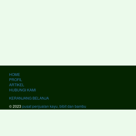
HOME
PROFIL
ARTIKEL
HUBUNGI KAMI
KERANJANG BELANJA
© 2023
pusat penjualan kayu, bibit dan bambu
kami melayani #JawaBarat #Bandung #BandungBarat #Bekasi #Bogor
#Ciamis #Cianjur #Cirebon #Garut #Indramayu #Karawang #Kuningan
#Majalengka #Pangandaran #Purwakarta #Subang #Sukabumi
#Sumedang #Banjar #Bekasi #Cimahi #Cirebon #Depok #Sukabumi
#Tasikmalaya #JawaTengah #Banjarnegara #Banyumas #Batang