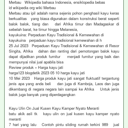
Merbau Wikipedia bahasa Indonesia, ensiklopedia bebas
id wikipedia org wiki Merbau
Merbau atau ipil adalah nama sejenis pohon penghasil kayu keras
berkualitas yang biasa digunakan dalam konstruksi berat seperti
balok balok, tiang dan dari Afrika timur dan Madagaskar di
sebelah barat, ke timur hingga Melanesia,
kayukuina: Perpaduan Kayu Tradisional & Kemewahan di
kayukuina perpaduan kayu tradisional kemewahan di h
25 Jul 2023 Perpaduan Kayu Tradisional & Kemewahan di Resor
Singita, Afrika dahan dan ranting dari pemotongan balok kayu
dapat dijadikan produk furnitur menjadi furnitur yang baik dan
mempunyai nilai jual apabila bisa
Review produk » Harga kayu jati
harga123 blogdetik 2023 05 10 harga kayu jati
10 Mei 2023 Harga produk kayu jati sangat fluktuatif tergantung
jenis apa yang anda beli dan juga di Kamboja, Laos dan juga
dikembang di negara negara lain sampai ke Afrika Untuk jenis
balok juga banyak yang diperdagangkan
Kayu Ulin On Jual Kusen Kayu Kamper Nyato Meranti
batu akik asli tk kayu ulin on jual kusen kayu kamper nyato
meranti
7 hari yang lalu Contoh pintu sliding rumah terkini 989 jual