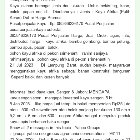
Kayu olahan berbagai jenis dan ukuran Untuk bekisting, kaso,
balok, papan cor, dll Diantaranya : Jenis : Kayu Afrika (Putih
Keras) Daftar Harga Promosi
Pusatpenjualankayu : tlp 085846236170 Pusat Penjualan
pusatpenjualankayu cutestat
085846236170 Pusat Penjualan Harga, Jual, Order, agen, info,
distributor, harga kayu afrika, bambu gombong, bambu petung,
bambu apus, papan, balok,
pohon kayu afrika di pekon srimenanti rahim sanjaya
rahimsanjaya pohon kayu afrika di pekon srimenanti h
21 Jul 2023 Di Lampung Barat, sudah banyak masyarakat
menggunakan kayu afrika sebagai bahan konstruksi bangunan
Seperti balok dan kusen banyak
Informasi budi daya kayu Sengon & Jabon: MENGAPA
kayusengonjabon mengapa investasi kayu sengon_5 ht
5 Jan 2023 Jika harga jual tetap, ia bakal memperoleh Rpl35 juta
atau 500 m3 sawntimber atau balok panjang berukuran 130 cm x
5,2 cm x 6 cm dan 600 negara Afrika sangat menyukai produk
kayu lapis berbahan baku sengon
Show all 2 messages in this topic Yahoo Groups
: groups yahoo neo groups agromania conversations 98111
22 Sep 2023 Detail Komoditi: di jual jenis kayu afrika umur 11