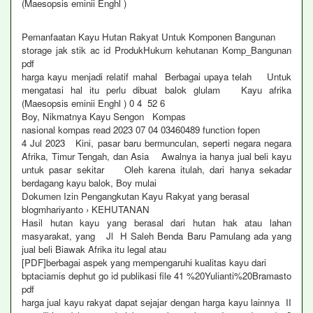
(Maesopsis eminii Enghl )
Pemanfaatan Kayu Hutan Rakyat Untuk Komponen Bangunan
storage jak stik ac id ProdukHukum kehutanan Komp_Bangunan
pdf
harga kayu menjadi relatif mahal Berbagai upaya telah Untuk
mengatasi hal itu perlu dibuat balok glulam Kayu afrika
(Maesopsis eminii Enghl ) 0 4 52 6
Boy, Nikmatnya Kayu Sengon Kompas
nasional kompas read 2023 07 04 03460489 function fopen
4 Jul 2023 Kini, pasar baru bermunculan, seperti negara negara
Afrika, Timur Tengah, dan Asia Awalnya ia hanya jual beli kayu
untuk pasar sekitar Oleh karena itulah, dari hanya sekadar
berdagang kayu balok, Boy mulai
Dokumen Izin Pengangkutan Kayu Rakyat yang berasal
blogmhariyanto › KEHUTANAN
Hasil hutan kayu yang berasal dari hutan hak atau lahan
masyarakat, yang Jl H Saleh Benda Baru Pamulang ada yang
jual beli Biawak Afrika itu legal atau
[PDF]berbagai aspek yang mempengaruhi kualitas kayu dari
bptaciamis dephut go id publikasi file 41 %20Yulianti%20Bramasto
pdf
harga jual kayu rakyat dapat sejajar dengan harga kayu lainnya II