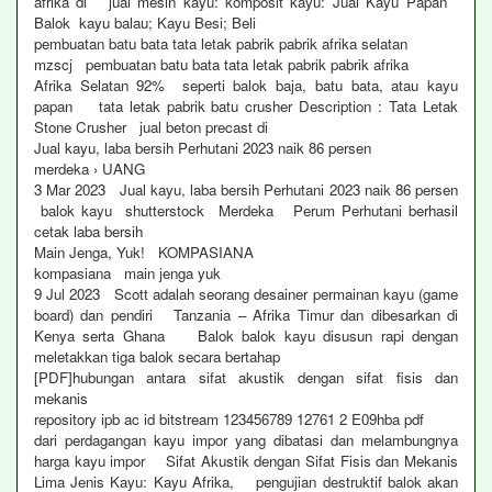
afrika di jual mesin kayu: komposit kayu: Jual Kayu Papan
Balok kayu balau; Kayu Besi; Beli
pembuatan batu bata tata letak pabrik pabrik afrika selatan
mzscj pembuatan batu bata tata letak pabrik pabrik afrika
Afrika Selatan 92% seperti balok baja, batu bata, atau kayu
papan tata letak pabrik batu crusher Description : Tata Letak
Stone Crusher jual beton precast di
Jual kayu, laba bersih Perhutani 2023 naik 86 persen
merdeka › UANG
3 Mar 2023 Jual kayu, laba bersih Perhutani 2023 naik 86 persen
balok kayu shutterstock Merdeka Perum Perhutani berhasil
cetak laba bersih
Main Jenga, Yuk! KOMPASIANA
kompasiana main jenga yuk
9 Jul 2023 Scott adalah seorang desainer permainan kayu (game
board) dan pendiri Tanzania – Afrika Timur dan dibesarkan di
Kenya serta Ghana Balok balok kayu disusun rapi dengan
meletakkan tiga balok secara bertahap
[PDF]hubungan antara sifat akustik dengan sifat fisis dan
mekanis
repository ipb ac id bitstream 123456789 12761 2 E09hba pdf
dari perdagangan kayu impor yang dibatasi dan melambungnya
harga kayu impor Sifat Akustik dengan Sifat Fisis dan Mekanis
Lima Jenis Kayu: Kayu Afrika, pengujian destruktif balok akan