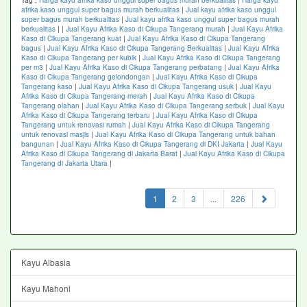
Tag :
Harga kayu afrika kaso unggul super bagus murah berkualitas
|
Harga kayu
afrika kaso unggul super bagus murah berkualitas
|
Jual kayu afrika kaso unggul
super bagus murah berkualitas
|
Jual kayu afrika kaso unggul super bagus murah
berkualitas
|
|
Jual Kayu Afrika Kaso di Cikupa Tangerang murah
|
Jual Kayu Afrika
Kaso di Cikupa Tangerang kuat
|
Jual Kayu Afrika Kaso di Cikupa Tangerang
bagus
|
Jual Kayu Afrika Kaso di Cikupa Tangerang Berkualitas
|
Jual Kayu Afrika
Kaso di Cikupa Tangerang per kubik
|
Jual Kayu Afrika Kaso di Cikupa Tangerang
per m3
|
Jual Kayu Afrika Kaso di Cikupa Tangerang perbatang
|
Jual Kayu Afrika
Kaso di Cikupa Tangerang gelondongan
|
Jual Kayu Afrika Kaso di Cikupa
Tangerang kaso
|
Jual Kayu Afrika Kaso di Cikupa Tangerang usuk
|
Jual Kayu
Afrika Kaso di Cikupa Tangerang merah
|
Jual Kayu Afrika Kaso di Cikupa
Tangerang olahan
|
Jual Kayu Afrika Kaso di Cikupa Tangerang serbuk
|
Jual Kayu
Afrika Kaso di Cikupa Tangerang terbaru
|
Jual Kayu Afrika Kaso di Cikupa
Tangerang untuk renovasi rumah
|
Jual Kayu Afrika Kaso di Cikupa Tangerang
untuk renovasi masjis
|
Jual Kayu Afrika Kaso di Cikupa Tangerang untuk bahan
bangunan
|
Jual Kayu Afrika Kaso di Cikupa Tangerang di DKI Jakarta
|
Jual Kayu
Afrika Kaso di Cikupa Tangerang di Jakarta Barat
|
Jual Kayu Afrika Kaso di Cikupa
Tangerang di Jakarta Utara
|
(current)
1
2
3
...
226
Kayu Albasia
Kayu Mahoni