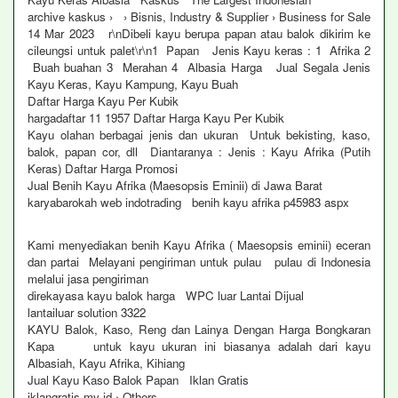
archive kaskus › › Bisnis, Industry & Supplier › Business for Sale
14 Mar 2023 r\nDibeli kayu berupa papan atau balok dikirim ke
cileungsi untuk palet\r\n1 Papan Jenis Kayu keras : 1 Afrika 2
Buah buahan 3 Merahan 4 Albasia Harga Jual Segala Jenis
Kayu Keras, Kayu Kampung, Kayu Buah
Daftar Harga Kayu Per Kubik
hargadaftar 11 1957 Daftar Harga Kayu Per Kubik
Kayu olahan berbagai jenis dan ukuran Untuk bekisting, kaso,
balok, papan cor, dll Diantaranya : Jenis : Kayu Afrika (Putih
Keras) Daftar Harga Promosi
Jual Benih Kayu Afrika (Maesopsis Eminii) di Jawa Barat
karyabarokah web indotrading benih kayu afrika p45983 aspx
Kami menyediakan benih Kayu Afrika ( Maesopsis eminii) eceran
dan partai Melayani pengiriman untuk pulau pulau di Indonesia
melalui jasa pengiriman
direkayasa kayu balok harga WPC luar Lantai Dijual
lantailuar solution 3322
KAYU Balok, Kaso, Reng dan Lainya Dengan Harga Bongkaran
Kapa untuk kayu ukuran ini biasanya adalah dari kayu
Albasiah, Kayu Afrika, Kihiang
Jual Kayu Kaso Balok Papan Iklan Gratis
iklangratis my id › Others