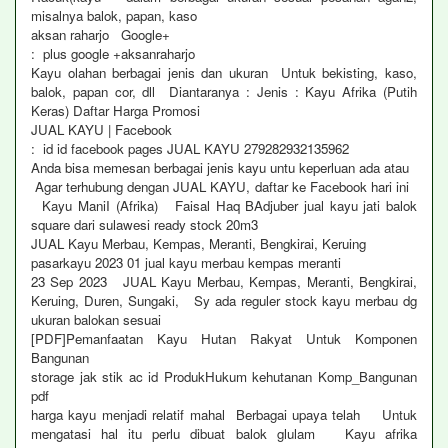
misalnya balok, papan, kaso
aksan raharjo Google+
: plus google +aksanraharjo
Kayu olahan berbagai jenis dan ukuran Untuk bekisting, kaso,
balok, papan cor, dll Diantaranya : Jenis : Kayu Afrika (Putih
Keras) Daftar Harga Promosi
JUAL KAYU | Facebook
: id id facebook pages JUAL KAYU 279282932135962
Anda bisa memesan berbagai jenis kayu untu keperluan ada atau
Agar terhubung dengan JUAL KAYU, daftar ke Facebook hari ini
Kayu ManiI (Afrika) Faisal Haq BAdjuber jual kayu jati balok
square dari sulawesi ready stock 20m3
JUAL Kayu Merbau, Kempas, Meranti, Bengkirai, Keruing
pasarkayu 2023 01 jual kayu merbau kempas meranti
23 Sep 2023 JUAL Kayu Merbau, Kempas, Meranti, Bengkirai,
Keruing, Duren, Sungaki, Sy ada reguler stock kayu merbau dg
ukuran balokan sesuai
[PDF]Pemanfaatan Kayu Hutan Rakyat Untuk Komponen
Bangunan
storage jak stik ac id ProdukHukum kehutanan Komp_Bangunan
pdf
harga kayu menjadi relatif mahal Berbagai upaya telah Untuk
mengatasi hal itu perlu dibuat balok glulam Kayu afrika