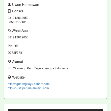
Uwen Hermawan
Ponsel
081212812650
08568272181
WhatsApp
081212812650
Pin BB
D372F378
Alamat
Kp. Citeureup Kec. Pagerageung - Indonesia
Website
https://gudangkayu.akbam.com/
http://pusatpenjualankayu.com