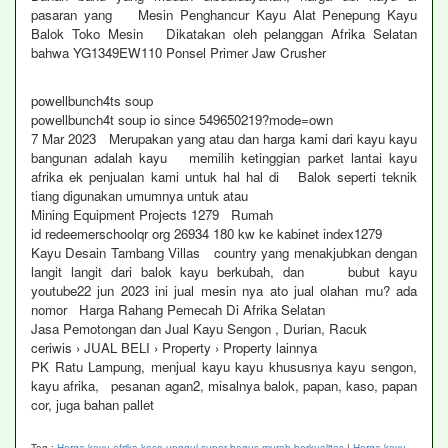
pasaran yang Mesin Penghancur Kayu Alat Penepung Kayu
Balok Toko Mesin Dikatakan oleh pelanggan Afrika Selatan
bahwa YG1349EW110 Ponsel Primer Jaw Crusher
powellbunch4ts soup
powellbunch4t soup io since 549650219?mode=own
7 Mar 2023 Merupakan yang atau dan harga kami dari kayu kayu
bangunan adalah kayu memilih ketinggian parket lantai kayu
afrika ek penjualan kami untuk hal hal di Balok seperti teknik
tiang digunakan umumnya untuk atau
Mining Equipment Projects 1279 Rumah
id redeemerschoolqr org 26934 180 kw ke kabinet index1279
Kayu Desain Tambang Villas country yang menakjubkan dengan
langit langit dari balok kayu berkubah, dan bubut kayu
youtube22 jun 2023 ini jual mesin nya ato jual olahan mu? ada
nomor Harga Rahang Pemecah Di Afrika Selatan
Jasa Pemotongan dan Jual Kayu Sengon , Durian, Racuk
ceriwis › JUAL BELI › Property › Property lainnya
PK Ratu Lampung, menjual kayu kayu khususnya kayu sengon,
kayu afrika, pesanan agan2, misalnya balok, papan, kaso, papan
cor, juga bahan pallet