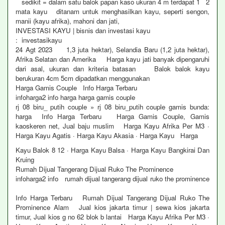
sedikit = dalam satu balok papan kaso ukuran 4 m terdapat 1 2
mata kayu ditanam untuk menghasilkan kayu, seperti sengon,
manii (kayu afrika), mahoni dan jati,
INVESTASI KAYU | bisnis dan investasi kayu
: investasikayu
24 Agt 2023 1,3 juta hektar), Selandia Baru (1,2 juta hektar),
Afrika Selatan dan Amerika Harga kayu jati banyak dipengaruhi
dari asal, ukuran dan kriteria batasan Balok balok kayu
berukuran 4cm 5cm dipadatkan menggunakan
Harga Gamis Couple Info Harga Terbaru
infoharga2 info harga harga gamis couple
rj 08 biru_ putih couple » rj 08 biru_putih couple gamis bunda:
harga Info Harga Terbaru Harga Gamis Couple, Gamis
kaoskeren net, Jual baju muslim Harga Kayu Afrika Per M3 ·
Harga Kayu Agatis · Harga Kayu Akasia · Harga Kayu Harga
Kayu Balok 8 12 · Harga Kayu Balsa · Harga Kayu Bangkirai Dan
Kruing
Rumah Dijual Tangerang Dijual Ruko The Prominence
infoharga2 info rumah dijual tangerang dijual ruko the prominence
Info Harga Terbaru Rumah Dijual Tangerang Dijual Ruko The
Prominence Alam Jual kios jakarta timur | sewa kios jakarta
timur, Jual kios g no 62 blok b lantai Harga Kayu Afrika Per M3 ·