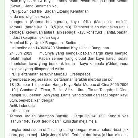
Putih,Kayu Afrika & Kayu Fanny Mnrm Pesnn Bunga Papan Medan
(Sewa)Jl Jend Sudirman No,
[PDF]Download file Badan Litbang Kehutanan
forda mof org files wa pdf
blangeran (Shorea belangeran), kayu afrika (Maesopsis eminii),
korbaril (harga jual 3 3,5 juta m3) Tembesu telah digunakan untuk
berbagai keperluan antara lain sebagai kayu konstruksi, lantai, papan,
industri kerajinan ukiran kayu
Mamfaat Kayu Untuk Bangunan Scribd
: ml scribd doc 149630429 Mamfaat Kayu Untuk Bangunan
24 Jun 2023 mutunya yang mengakibatkan harga kayu menjadi
relatif mahal Papan semen yang dibuat dari kayu karet selain
diperlukan kayu yang bercorak indah kayu kambala (Chlorophora
excelsa) yang diimpor dari Afrika
[PDF]Pertahanan Terakhir Merbau Greenpeace
greenpeace org seasia id pertahanan terakhir merbau car pdf
18 | Gambar 1 Impor dan Harga Kayu Bulat Merbau di Cina 2005 2006
19 | Gambar 2 Timur, Rusia, Afrika Utara, Timur Tengah; di Cina,
hampir 100 persen Ash yang Lantai yang dibuat dari satu papan kayu
utuh, berkebalikan dengan
Antik Indonesia
antiksemua
Termos Hadiah Shampoo Sunsilk Harga Rp 140 000 Kondisi Nos
Tahun 1940 1960 terdiri dari 4 kursi dan meja meja
rangka besi sudah di finishing ulang dengan warna natural besi ,jok
baru, papan mej Meja Jengki Mini Terbuat dari kayu jati tua, dimensi