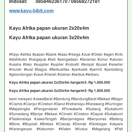
Indosat: 085846236170 / 08568272181
www,kayu-bibit.com
Kayu Afrika papan ukuran 2x20x4m
Kayu Afrika papan ukuran 3x20x4m
#Kayu #afrika #papan #balok #kaso #Harga #Jual #Order #agen #info
#distributor #hargajual #beli #pengadaan #tanaman #umur #ukuran
#usaha #toko #supplier #suplier #industri #tempat #pusat #reseller
#murah #kuat #bagus #Berkualitas #perkubik #perm3 #perbatang
#gelondongan #usuk #merah #olahan #serbuk #terbaru
Kayu Afrika papan ukuran 2x20x4m harga/m3: Rp 1.600.000
Kayu Afrika papan ukuran 3x20x4m harga/m3: Rp 1.800.000
kami melayani #JawaBarat #Bandung #BandungBarat #Bekasi #Bogor
#Ciamis #Cianjur #Cirebon #Garut #Indramayu #Karawang #Kuningan
#Majalengka #Pangandaran #Purwakarta #Subang #Sukabumi
#Sumedang #Banjar #Bekasi #Cimahi #Cirebon #Depok #Sukabumi
#Tasikmalaya #JawaTengah #Banjarnegara #Banyumas #Batang
#Blora #Boyolali #Brebes #Cilacap #Demak #Grobogan #Jepara
#Karanganyar #Kebumen #Klaten #Kudus #Magelang #Pati