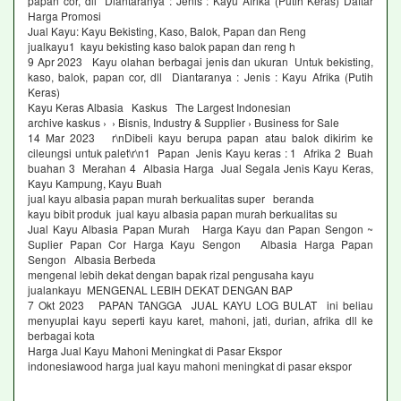
papan cor, dll Diantaranya : Jenis : Kayu Afrika (Putih Keras) Daftar
Harga Promosi
Jual Kayu: Kayu Bekisting, Kaso, Balok, Papan dan Reng
jualkayu1 kayu bekisting kaso balok papan dan reng h
9 Apr 2023 Kayu olahan berbagai jenis dan ukuran Untuk bekisting,
kaso, balok, papan cor, dll Diantaranya : Jenis : Kayu Afrika (Putih
Keras)
Kayu Keras Albasia Kaskus The Largest Indonesian
archive kaskus › › Bisnis, Industry & Supplier › Business for Sale
14 Mar 2023 r\nDibeli kayu berupa papan atau balok dikirim ke
cileungsi untuk palet\r\n1 Papan Jenis Kayu keras : 1 Afrika 2 Buah
buahan 3 Merahan 4 Albasia Harga Jual Segala Jenis Kayu Keras,
Kayu Kampung, Kayu Buah
jual kayu albasia papan murah berkualitas super beranda
kayu bibit produk jual kayu albasia papan murah berkualitas su
Jual Kayu Albasia Papan Murah Harga Kayu dan Papan Sengon ~
Suplier Papan Cor Harga Kayu Sengon Albasia Harga Papan
Sengon Albasia Berbeda
mengenal lebih dekat dengan bapak rizal pengusaha kayu
jualankayu MENGENAL LEBIH DEKAT DENGAN BAP
7 Okt 2023 PAPAN TANGGA JUAL KAYU LOG BULAT ini beliau
menyuplai kayu seperti kayu karet, mahoni, jati, durian, afrika dll ke
berbagai kota
Harga Jual Kayu Mahoni Meningkat di Pasar Ekspor
indonesiawood harga jual kayu mahoni meningkat di pasar ekspor