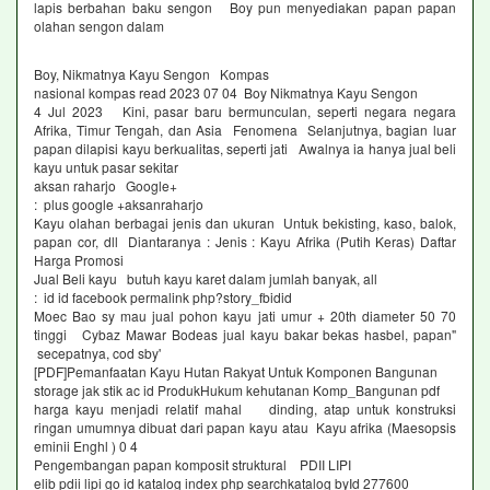
lapis berbahan baku sengon Boy pun menyediakan papan papan
olahan sengon dalam
Boy, Nikmatnya Kayu Sengon Kompas
nasional kompas read 2023 07 04 Boy Nikmatnya Kayu Sengon
4 Jul 2023 Kini, pasar baru bermunculan, seperti negara negara
Afrika, Timur Tengah, dan Asia Fenomena Selanjutnya, bagian luar
papan dilapisi kayu berkualitas, seperti jati Awalnya ia hanya jual beli
kayu untuk pasar sekitar
aksan raharjo Google+
: plus google +aksanraharjo
Kayu olahan berbagai jenis dan ukuran Untuk bekisting, kaso, balok,
papan cor, dll Diantaranya : Jenis : Kayu Afrika (Putih Keras) Daftar
Harga Promosi
Jual Beli kayu butuh kayu karet dalam jumlah banyak, all
: id id facebook permalink php?story_fbidid
Moec Bao sy mau jual pohon kayu jati umur + 20th diameter 50 70
tinggi Cybaz Mawar Bodeas jual kayu bakar bekas hasbel, papan"
secepatnya, cod sby'
[PDF]Pemanfaatan Kayu Hutan Rakyat Untuk Komponen Bangunan
storage jak stik ac id ProdukHukum kehutanan Komp_Bangunan pdf
harga kayu menjadi relatif mahal dinding, atap untuk konstruksi
ringan umumnya dibuat dari papan kayu atau Kayu afrika (Maesopsis
eminii Enghl ) 0 4
Pengembangan papan komposit struktural PDII LIPI
elib pdii lipi go id katalog index php searchkatalog byId 277600