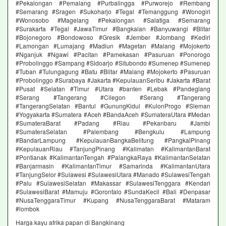
#Pekalongan #Pemalang #Purbalingga #Purworejo #Rembang
#Semarang #Sragen #Sukoharjo #Tegal #Temanggung #Wonogiri
#Wonosobo #Magelang #Pekalongan #Salatiga #Semarang
#Surakarta #Tegal #JawaTimur #Bangkalan #Banyuwangi #Blitar
#Bojonegoro #Bondowoso #Gresik #Jember #Jombang #Kediri
#Lamongan #Lumajang #Madiun #Magetan #Malang #Mojokerto
#Nganjuk #Ngawi #Pacitan #Pamekasan #Pasuruan #Ponorogo
#Probolinggo #Sampang #Sidoarjo #Situbondo #Sumenep #Sumenep
#Tuban #Tulungagung #Batu #Blitar #Malang #Mojokerto #Pasuruan
#Probolinggo #Surabaya #Jakarta #KepulauanSeribu #Jakarta #Barat
#Pusat #Selatan #Timur #Utara #banten #Lebak #Pandeglang
#Serang #Tangerang #Cilegon #Serang #Tangerang
#TangerangSelatan #Bantul #GunungKidul #KulonProgo #Sleman
#Yogyakarta #Sumatera #Aceh #BandaAceh #SumateraUtara #Medan
#SumateraBarat #Padang #Riau #Pekanbaru #Jambi
#SumateraSelatan #Palembang #Bengkulu #Lampung
#BandarLampung #KepulauanBangkaBelitung #PangkalPinang
#KepulauanRiau #TanjungPinang #Kalimatan #KalimantanBarat
#Pontianak #KalimantanTengah #PalangkaRaya #KalimantanSelatan
#Banjarmasin #KalimantanTimur #Samarinda #KalimantanUtara
#TanjungSelor #Sulawesi #SulawesiUtara #Manado #SulawesiTengah
#Palu #SulawesiSelatan #Makassar #SulawesiTenggara #Kendari
#SulawesiBarat #Mamuju #Gorontalo #SundaKecil #Bali #Denpasar
#NusaTenggaraTimur #Kupang #NusaTenggaraBarat #Mataram
#lombok
Harga kayu afrika papan di Bangkinang