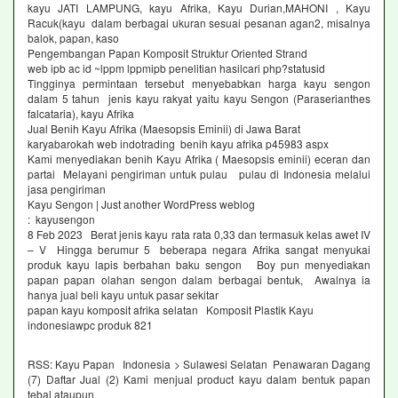
kayu JATI LAMPUNG, kayu Afrika, Kayu Durian,MAHONI , Kayu
Racuk(kayu dalam berbagai ukuran sesuai pesanan agan2, misalnya
balok, papan, kaso
Pengembangan Papan Komposit Struktur Oriented Strand
web ipb ac id ~lppm lppmipb penelitian hasilcari php?statusid
Tingginya permintaan tersebut menyebabkan harga kayu sengon
dalam 5 tahun jenis kayu rakyat yaitu kayu Sengon (Paraserianthes
falcataria), kayu Afrika
Jual Benih Kayu Afrika (Maesopsis Eminii) di Jawa Barat
karyabarokah web indotrading benih kayu afrika p45983 aspx
Kami menyediakan benih Kayu Afrika ( Maesopsis eminii) eceran dan
partai Melayani pengiriman untuk pulau pulau di Indonesia melalui
jasa pengiriman
Kayu Sengon | Just another WordPress weblog
: kayusengon
8 Feb 2023 Berat jenis kayu rata rata 0,33 dan termasuk kelas awet IV
– V Hingga berumur 5 beberapa negara Afrika sangat menyukai
produk kayu lapis berbahan baku sengon Boy pun menyediakan
papan papan olahan sengon dalam berbagai bentuk, Awalnya ia
hanya jual beli kayu untuk pasar sekitar
papan kayu komposit afrika selatan Komposit Plastik Kayu
indonesiawpc produk 821
RSS: Kayu Papan Indonesia > Sulawesi Selatan Penawaran Dagang
(7) Daftar Jual (2) Kami menjual product kayu dalam bentuk papan
tebal ataupun