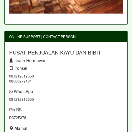
ONLINE SUPPORT | CONTACT PERSON
PUSAT PENJUALAN KAYU DAN BIBIT
Uwen Hermawan
Ponsel
081212812650
08568272181
WhatsApp
081212812650
Pin BB
D372F378
Alamat