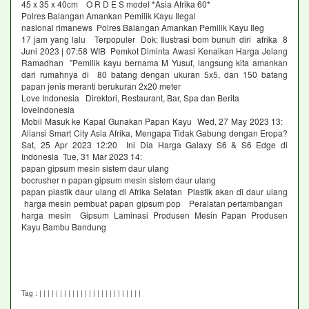
45 x 35 x 40cm O R D E S model *Asia Afrika 60*
Polres Balangan Amankan Pemilik Kayu Ilegal
nasional rimanews Polres Balangan Amankan Pemilik Kayu Ileg
17 jam yang lalu Terpopuler Dok: Ilustrasi bom bunuh diri afrika 8
Juni 2023 | 07:58 WIB Pemkot Diminta Awasi Kenaikan Harga Jelang
Ramadhan "Pemilik kayu bernama M Yusuf, langsung kita amankan
dari rumahnya di 80 batang dengan ukuran 5x5, dan 150 batang
papan jenis meranti berukuran 2x20 meter
Love Indonesia Direktori, Restaurant, Bar, Spa dan Berita
loveindonesia
Mobil Masuk ke Kapal Gunakan Papan Kayu Wed, 27 May 2023 13:
Aliansi Smart City Asia Afrika, Mengapa Tidak Gabung dengan Eropa?
Sat, 25 Apr 2023 12:20 Ini Dia Harga Galaxy S6 & S6 Edge di
Indonesia Tue, 31 Mar 2023 14:
papan gipsum mesin sistem daur ulang
bocrusher n papan gipsum mesin sistem daur ulang
papan plastik daur ulang di Afrika Selatan Plastik akan di daur ulang
harga mesin pembuat papan gipsum pop Peralatan pertambangan
harga mesin Gipsum Laminasi Produsen Mesin Papan Produsen
Kayu Bambu Bandung
Tag :
|
|
|
|
|
|
|
|
|
|
|
|
|
|
|
|
|
|
|
|
|
|
|
|
|