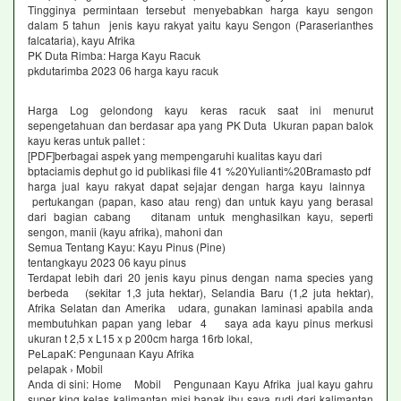
Tingginya permintaan tersebut menyebabkan harga kayu sengon
dalam 5 tahun jenis kayu rakyat yaitu kayu Sengon (Paraserianthes
falcataria), kayu Afrika
PK Duta Rimba: Harga Kayu Racuk
pkdutarimba 2023 06 harga kayu racuk
Harga Log gelondong kayu keras racuk saat ini menurut
sepengetahuan dan berdasar apa yang PK Duta Ukuran papan balok
kayu keras untuk pallet :
[PDF]berbagai aspek yang mempengaruhi kualitas kayu dari
bptaciamis dephut go id publikasi file 41 %20Yulianti%20Bramasto pdf
harga jual kayu rakyat dapat sejajar dengan harga kayu lainnya
pertukangan (papan, kaso atau reng) dan untuk kayu yang berasal
dari bagian cabang ditanam untuk menghasilkan kayu, seperti
sengon, manii (kayu afrika), mahoni dan
Semua Tentang Kayu: Kayu Pinus (Pine)
tentangkayu 2023 06 kayu pinus
Terdapat lebih dari 20 jenis kayu pinus dengan nama species yang
berbeda (sekitar 1,3 juta hektar), Selandia Baru (1,2 juta hektar),
Afrika Selatan dan Amerika udara, gunakan laminasi apabila anda
membutuhkan papan yang lebar 4 saya ada kayu pinus merkusi
ukuran t 2,5 x L15 x p 200cm harga 16rb lokal,
PeLapaK: Pengunaan Kayu Afrika
pelapak › Mobil
Anda di sini: Home Mobil Pengunaan Kayu Afrika jual kayu gahru
super king kelas kalimantan misi bapak ibu saya rudi dari kalimantan