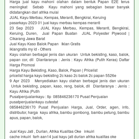
Harga jual kayu mahoni olahan dalam bentuk Papan E2E terus
meningkat Sebab Kayu mahoni yang sebagian besar banyak
didatangkan dari afrika mulai
JUAL Kayu Merbau, Kempas, Meranti, Bengkirai, Keruing
pasarkayu 2023 01 jual kayu merbau kempas meranti
23 Sep 2023 JUAL Kayu Merbau, Kempas, Meranti, Bengkirai,
Keruing, Duren, Jual Papan Buatan JUAL Polyester Plywood |
Cikarang Jawa Barat
Jual Kayu Kaso Balok Papan Iklan Gratis
iklangratis my id › Others
Kayu olahan berbagai jenis dan ukuran Untuk bekisting, kaso, balok,
papan cor, dll Diantaranya : Jenis : Kayu Afrika (Putih Keras) Daftar
Harga Promosi
Harga Kayu Bekisting, Kaso, Balok, Papan | Pricelist
pricelist harga kayu bekisting 2c kaso 2c balok 2c papan 5526e
9 Apr 2023 Menyediakan kayu olahan berbagai jenis dan ukuran
Untuk bekisting, papan, kaso, reng, balok, dll Diantaranya : Jenis :
Kayu Afrika (Putih
Pusatpenjualankayu : tlp 085846236170 Pusat Penjualan
pusatpenjualankayu cutestat
085846236170 Pusat Penjualan Harga, Jual, Order, agen, info,
distributor, harga kayu afrika, bambu gombong, bambu petung, bambu
apus, papan, balok,
Jual Kayu Jati , Durian, Afrika Kualitas Oke inkuiri
cache inkuiri farh aan14 jual kayu jati durian afrika kualitas oke