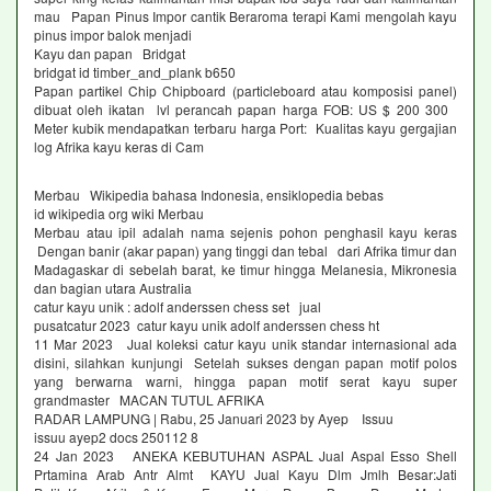
mau Papan Pinus Impor cantik Beraroma terapi Kami mengolah kayu
pinus impor balok menjadi
Kayu dan papan Bridgat
bridgat id timber_and_plank b650
Papan partikel Chip Chipboard (particleboard atau komposisi panel)
dibuat oleh ikatan lvl perancah papan harga FOB: US $ 200 300
Meter kubik mendapatkan terbaru harga Port: Kualitas kayu gergajian
log Afrika kayu keras di Cam
Merbau Wikipedia bahasa Indonesia, ensiklopedia bebas
id wikipedia org wiki Merbau
Merbau atau ipil adalah nama sejenis pohon penghasil kayu keras
Dengan banir (akar papan) yang tinggi dan tebal dari Afrika timur dan
Madagaskar di sebelah barat, ke timur hingga Melanesia, Mikronesia
dan bagian utara Australia
catur kayu unik : adolf anderssen chess set jual
pusatcatur 2023 catur kayu unik adolf anderssen chess ht
11 Mar 2023 Jual koleksi catur kayu unik standar internasional ada
disini, silahkan kunjungi Setelah sukses dengan papan motif polos
yang berwarna warni, hingga papan motif serat kayu super
grandmaster MACAN TUTUL AFRIKA
RADAR LAMPUNG | Rabu, 25 Januari 2023 by Ayep Issuu
issuu ayep2 docs 250112 8
24 Jan 2023 ANEKA KEBUTUHAN ASPAL Jual Aspal Esso Shell
Prtamina Arab Antr Almt KAYU Jual Kayu Dlm Jmlh Besar:Jati