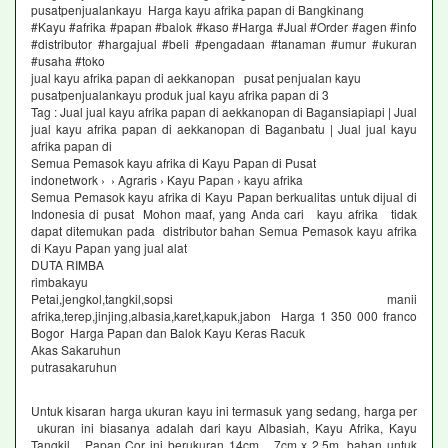
pusatpenjualankayu Harga kayu afrika papan di Bangkinang
#Kayu #afrika #papan #balok #kaso #Harga #Jual #Order #agen #info
#distributor #hargajual #beli #pengadaan #tanaman #umur #ukuran
#usaha #toko
jual kayu afrika papan di aekkanopan pusat penjualan kayu
pusatpenjualankayu produk jual kayu afrika papan di 3
Tag : Jual jual kayu afrika papan di aekkanopan di Bagansiapiapi | Jual
jual kayu afrika papan di aekkanopan di Baganbatu | Jual jual kayu
afrika papan di
Semua Pemasok kayu afrika di Kayu Papan di Pusat
indonetwork › › Agraris › Kayu Papan › kayu afrika
Semua Pemasok kayu afrika di Kayu Papan berkualitas untuk dijual di
Indonesia di pusat Mohon maaf, yang Anda cari kayu afrika tidak
dapat ditemukan pada distributor bahan Semua Pemasok kayu afrika
di Kayu Papan yang jual alat
DUTA RIMBA
rimbakayu
Petai,jengkol,tangkil,sopsi manii
afrika,terep,jinjing,albasia,karet,kapuk,jabon Harga 1 350 000 franco
Bogor Harga Papan dan Balok Kayu Keras Racuk
Akas Sakaruhun
putrasakaruhun
Untuk kisaran harga ukuran kayu ini termasuk yang sedang, harga per
ukuran ini biasanya adalah dari kayu Albasiah, Kayu Afrika, Kayu
Tangkil Papan Cor ini berukuran 14cm 7cm x 2,5m, bahan untuk