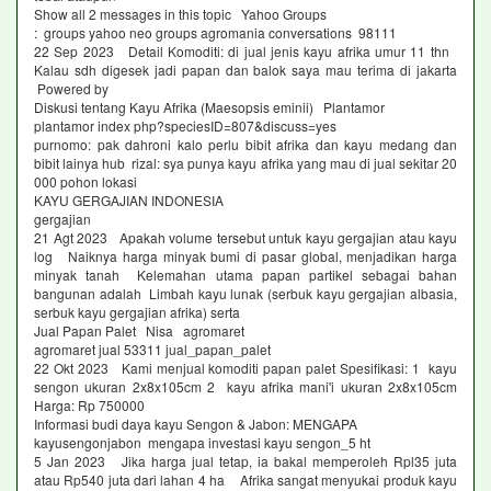
Show all 2 messages in this topic Yahoo Groups
: groups yahoo neo groups agromania conversations 98111
22 Sep 2023 Detail Komoditi: di jual jenis kayu afrika umur 11 thn
Kalau sdh digesek jadi papan dan balok saya mau terima di jakarta
Powered by
Diskusi tentang Kayu Afrika (Maesopsis eminii) Plantamor
plantamor index php?speciesID=807&discuss=yes
purnomo: pak dahroni kalo perlu bibit afrika dan kayu medang dan
bibit lainya hub rizal: sya punya kayu afrika yang mau di jual sekitar 20
000 pohon lokasi
KAYU GERGAJIAN INDONESIA
gergajian
21 Agt 2023 Apakah volume tersebut untuk kayu gergajian atau kayu
log Naiknya harga minyak bumi di pasar global, menjadikan harga
minyak tanah Kelemahan utama papan partikel sebagai bahan
bangunan adalah Limbah kayu lunak (serbuk kayu gergajian albasia,
serbuk kayu gergajian afrika) serta
Jual Papan Palet Nisa agromaret
agromaret jual 53311 jual_papan_palet
22 Okt 2023 Kami menjual komoditi papan palet Spesifikasi: 1 kayu
sengon ukuran 2x8x105cm 2 kayu afrika mani'i ukuran 2x8x105cm
Harga: Rp 750000
Informasi budi daya kayu Sengon & Jabon: MENGAPA
kayusengonjabon mengapa investasi kayu sengon_5 ht
5 Jan 2023 Jika harga jual tetap, ia bakal memperoleh Rpl35 juta
atau Rp540 juta dari lahan 4 ha Afrika sangat menyukai produk kayu