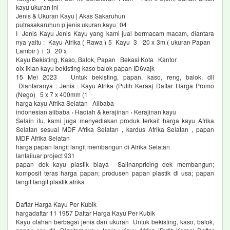
kayu ukuran ini
Jenis & Ukuran Kayu | Akas Sakaruhun
putrasakaruhun p jenis ukuran kayu_04
I Jenis Kayu Jenis Kayu yang kami jual bermacam macam, diantara
nya yaitu : Kayu Afrika ( Rawa ) 5 Kayu 3 20 x 3m ( ukuran Papan
Lambir ) i 3 20 x
Kayu Bekisting, Kaso, Balok, Papan Bekasi Kota Kantor
olx iklan kayu bekisting kaso balok papan ID6vajk
15 Mei 2023 Untuk bekisting, papan, kaso, reng, balok, dll
Diantaranya : Jenis : Kayu Afrika (Putih Keras) Daftar Harga Promo
(Nego) 5 x 7 x 400mm (1
harga kayu Afrika Selatan Alibaba
indonesian alibaba › Hadiah & kerajinan › Kerajinan kayu
Selain itu, kami juga menyediakan produk terkait harga kayu Afrika
Selatan sesuai MDF Afrika Selatan , kardus Afrika Selatan , papan
MDF Afrika Selatan
harga papan langit langit membangun di Afrika Selatan
lantailuar project 931
papan dek kayu plastik biaya Salinanpricing dek membangun;
komposit teras harga papan; produsen papan plastik di usa; papan
langit langit plastik afrika
Daftar Harga Kayu Per Kubik
hargadaftar 11 1957 Daftar Harga Kayu Per Kubik
Kayu olahan berbagai jenis dan ukuran Untuk bekisting, kaso, balok,