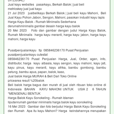
Jual kayu websites pasarkayu, Berkah Balok | jual beli
metricskey jual jual kayu
21 Jul 2023 jualbelikayu Berkah Balok | jual beli kayu Mahoni, Beli
Jual Kayu Pohon Jabon, Sengon, Mahoni, pasokan industri kayu lapis
Harga Kayu Balok ‹ Rumah Minimalis Sederhana
derumahminimalis gambar desain harga kayu balok
20 Mei 2023 Foto dan gambar dengan judul Harga Kayu Balok,
Rumah Minimalis harga kayu meranti, harga kayu jabon, harga kayu
mahoni, harga kayu
Pusatpenjualankayu tlp 085846236170 Pusat Penjualan
pusatpenjualankayu cutestat
085846236170 Pusat Penjualan Harga, Jual, Order, agen, info,
distributor, harga kayu albasia, kayu sengon, kayu mahoni, kayu jati,
kayu pinus, kayu meranti, kayu afrika, bambu gombong, bambu
petung, bambu apus, papan, balok, kaso,
Jual balok Harga MURAH & Beli Dari Toko Online
pricearea result %20balok
Beli balok harga bagus dan murah di jual oleh ribuan toko online di
Indonesia BAHAN KAYU MAHONI UNTUK USIA 2 6 TAHUN
*MENGENALI BENTUK
Harga Balok Kayu Sonokeling ‹ Rumah Idaman
liputanrumah gambar minimalis harga balok kayu sonokeling
16 Mei 2023 Gambar dan foto berjudul Harga Balok Kayu Sonokeling
dan Rumah Apa itu kayu Mahoni? Harga keindahannya merupakan