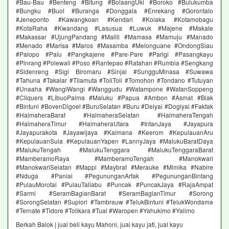
#Bau-Bau #Benteng #Bitung #BolaangUki #Boroko #Bulukumba
#Bungku #Buol #Buranga #Donggala #Enrekang #Gorontalo
#Jeneponto #Kawangkoan #Kendari #Kolaka #Kotamobagu
#KotaRaha #Kwandang #Lasusua #Luwuk #Majene #Makale
#Makassar #UjungPandang #Malili #Mamasa #Mamuju #Manado
#Menado #Marisa #Maros #Masamba #Melonguane #OndongSiau
#Palopo #Palu #Pangkajene #Pare-Pare #Parigi #Pasangkayu
#Pinrang #Polewali #Poso #Rantepao #Ratahan #Rumbia #Sengkang
#Sidenreng #Sigi Biromaru #Sinjai #SungguMinasa #Suwawa
#Tahuna #Takalar #Tilamuta #ToliToli #Tomohon #Tondano #Tutuyan
#Unaaha #WangiWangi #Wanggudu #Watampone #WatanSoppeng
#Cliquers #LibuoPalma #Maluku #Papua #Ambon #Asmat #Biak
#Bintuni #BovenDigoel #BuruSelatan #Buru #Deiyai #Dogiyai #Fakfak
#HalmaheraBarat #HalmaheraSelatan #HalmaheraTengah
#HalmaheraTimur #HalmaheraUtara #IntanJaya #Jayapura
#Jayapurakota #Jayawijaya #Kaimana #Keerom #KepulauanAru
#KepulauanSula #KepulauanYapen #LannyJaya #MalukuBaratDaya
#MalukuTengah #MalukuTenggara #MalukuTenggaraBarat
#MamberamoRaya #MamberamoTengah #Manokwari
#ManokwariSelatan #Mappi #Maybrat #Merauke #Mimika #Nabire
#Nduga #Paniai #PegununganArfak #PegununganBintang
#PulauMorotai #PulauTaliabu #Puncak #PuncakJaya #RajaAmpat
#Sarmi #SeramBagianBarat #SeramBagianTimur #Sorong
#SorongSelatan #Supiori #Tambrauw #TelukBintuni #TelukWondama
#Ternate #Tidore #Tolikara #Tual #Waropen #Yahukimo #Yalimo
Berkah Balok | jual beli kayu Mahoni, jual kayu jati, jual kayu