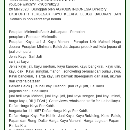
youtube watch?v=xfyCdPu8zyU
20 Mei 2023 Diunggah oleh AGROBIS INDONESIA Directory
EKSPORTIR TERBESAR KAYU KELAPA GLUGU BALOKAN DAN
Sekalipun popularitasnya belum
Perapian Minimalis Balok Jati Jepara Perapian
perapian › Perapian Minimalis
Perapian Kayu Jati & Kayu Mahoni Perapian Ukir Mahoni Naga
Jepara Perapian Minimalis Balok Jati Jepara produk asli kota jepara di
jual oleh para
Jenis Kayu Sari Jati
sari jati kayu
Jenis kayu jati, kayu merbau, kayu kamper, kayu bangkirai, kayu ulin,
kayu oak Kayu sungkai, mahoni, sonokeling berasal dari pulau Jawa,
Kayu bangkirai, Harga kayu jati banyak dipengaruhi dari asal, ukuran
dan kriteria batasan
Berkah Balok | jual beli kayu Mahoni, jual kayu jati, jual kayu
pageinsider jualbelikayu
jual beli kayu Mahoni, jual kayu jati, jual kayu sengon, jual kayu mindi,
harga kayu, Dll (LEGAL) Get reviews, whois and traffic for jualbelikayu
Daftar Harga Kayu Per Kubik
hargadaftar 11 1957 Daftar Harga Kayu Per Kubik
Daftar Harga Kayu Per Kubik Jual Kayu Kayu Bekisting, Kaso, Balok,
Papan dan Reng Daftar Harga Kayu Mahoni Harga Log dan Papan
Rimba Kita