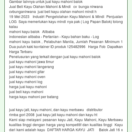
Gambar lainnya untuk jual kayu mahoni balok
Jual Beli Kayu Olahan Mahoni & Mindi cv bunga nirwana
cvbunganirwana jual beli kayu olahan mahoni mindi h
19 Mei 2023 Industri Pengelolahan Kayu Mahoni & Mindi Penjualan
LOG Saya memerlukan kayu mindi nya pak ( Log Papan Balok) tolong
kalau
mahoni kayu balok Alibaba
indonesian alibaba › Pertanian › Kayu bahan baku › Log
mahoni kayu balok , Pelabuhan Manila, Jumlah Pesanan Minimum 1
Dua puluh kaki kontainer ID produk 125482996 Harga Fob Dapatkan
Harga Terbaru
Penelusuran yang terkait dengan jual kayu mahoni balok
jual kayu mahoni jawa timur
jual kayu mahoni tangerang
jual kayu mahoni gitar
jual kayu mahoni oven
jual kayu mahoni log
harga jual kayu mahoni
jual beli kayu mahoni
harga kayu mahoni per batang
jual kayu jati, kayu mahoni, dan kayu merbawu distributor
rimba gori 2008 jual kayu jati kayu mahoni dan kayu ht
Kami siap melayani pesanan kayu Jati, Kayu Mahoni, Kayu Merbawu
kualitas tinggi dengan harga yang kompetitif dan kualitas tinggi Kayu
dari kami adalah kayu DAFTAR HARGA KAYU JATI Balok Jati 16 x