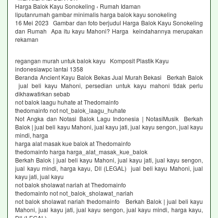
Harga Balok Kayu Sonokeling ‹ Rumah Idaman
liputanrumah gambar minimalis harga balok kayu sonokeling
16 Mei 2023 Gambar dan foto berjudul Harga Balok Kayu Sonokeling
dan Rumah Apa itu kayu Mahoni? Harga keindahannya merupakan
rekaman
regangan murah untuk balok kayu Komposit Plastik Kayu
indonesiawpc lantai 1358
Beranda Ancient Kayu Balok Bekas Jual Murah Bekasi Berkah Balok
jual beli kayu Mahoni, persedian untuk kayu mahoni tidak perlu
dikhawatirkan sebab
not balok laagu huhate at Thedomainfo
thedomainfo not not_balok_laagu_huhate
Not Angka dan Notasi Balok Lagu Indonesia | NotasiMusik Berkah
Balok | jual beli kayu Mahoni, jual kayu jati, jual kayu sengon, jual kayu
mindi, harga
harga alat masak kue balok at Thedomainfo
thedomainfo harga harga_alat_masak_kue_balok
Berkah Balok | jual beli kayu Mahoni, jual kayu jati, jual kayu sengon,
jual kayu mindi, harga kayu, Dll (LEGAL) jual beli kayu Mahoni, jual
kayu jati, jual kayu
not balok sholawat nariah at Thedomainfo
thedomainfo not not_balok_sholawat_nariah
not balok sholawat nariah thedomainfo Berkah Balok | jual beli kayu
Mahoni, jual kayu jati, jual kayu sengon, jual kayu mindi, harga kayu,
Dll (LEGAL)