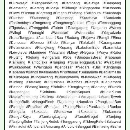
#Purworejo #Rangkasbitung #Rembang #Salatiga #Sampang
#Semarang #Serang #Sidayu #Sidoarjo #Singaparna #Situbondo
#Slawi #Sleman #Soreang #Sragen #Subang #Sukabumi #Sukoharjo
#Sumber #Sumedang #Sumenep #Surabaya #Surakarta
#Tasikmalaya #Tangerang #TangerangSelatan #Tegal #Temanggung
#Tigaraksa #Trenggalek #Tuban #Tulungagung #Ungaran #Wates
#Wlingi #Wonogiri #Wonosari #Wonosobo #Yogyakarta
#NusaTenggara #Atambua #Baa #Badung #Bajawa #Bangli #Bima
#Denpasar #Dompu #Ende #Gianyar #Kalabahi #Karangasem
#Kefamenanu #Klungkung #Kupang #LabuhanBajo #Larantuka
#Lewoleba #Maumere #Mataram #Mbay #Negara #Praya #Raba
#Ruteng #Selong #Singaraja #Soe #SumbawaBesar #Tabanan
#Taliwang #Tambolaka #Tanjung #NusaTenggaraBarat #Waibakul
#Waikabubak #Waingapu #Denpasar #Negara #Bali #Singaraja
#Tabanan #Bangli #Kalimantan #Pontianak #Samarinda #Banjarmasin
#Balikpapan #Singkawang #Palangkaraya #Mempawah #Ketapang
#Sintang #Tarakan #Putussibau #Sambas #Sampit #Banjarbaru
#Barabai #BatangTarang #Batulicin #Bengkayang #Bontang #Buntok
#Kandangan #Kotabaru #KualaKapuas #KualaKurun
#KualaPembuang #Malinau #Marabahan #Martapura #MuaraTeweh
#NangaBulik #NangaPinoh #Ngabang #Nunukan #PangkalanBun
#Paringin #Pelaihari #Penajam #PulangPisau #Purukcahu #Rantau
#Sangatta #Sekadau #Sendawar #Sukadana #Sukamara
#SungaiRaya #TamiangLayang #TanahGrogot #Tanjung
#TanjungSelor #TanjungRedeb #Tenggarong #TidengPale #Sulawesi
#Airmadidi #Ampana #Amurang #Andolo #Banggai #Bantaeng #Barru