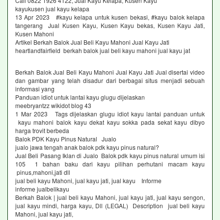
Call 0822 1926 4122, Jual Kayu Kelapa, Kusen Kayu
kayukusen jual kayu kelapa
13 Apr 2023 #kayu kelapa untuk kusen bekasi, #kayu balok kelapa
tangerang Jual Kusen Kayu, Kusen Kayu bekas, Kusen Kayu Jati,
Kusen Mahoni
Artikel Berkah Balok Jual Beli Kayu Mahoni Jual Kayu Jati
heartlandfairfield berkah balok jual beli kayu mahoni jual kayu jat
Berkah Balok Jual Beli Kayu Mahoni Jual Kayu Jati Jual disertai video
dan gambar yang telah disadur dari berbagai situs menjadi sebuah
informasi yang
Panduan idiot untuk lantai kayu glugu dijelaskan
meebryantzz wikidot blog 43
1 Mar 2023 Tags dijelaskan glugu idiot kayu lantai panduan untuk
kayu mahoni balok kayu dekat kayu sokka pada sekat kayu dibyo
harga trovit berbeda
Balok PDK Kayu Pinus Natural Jualo
jualo jawa tengah anak balok pdk kayu pinus natural?
Jual Beli Pasang Iklan di Jualo Balok pdk kayu pinus natural umum isi
105 1 bahan baku dari kayu pilihan perhutani macam kayu
pinus,mahoni,jati dll
jual beli kayu Mahoni, jual kayu jati, jual kayu Informe
informe jualbelikayu
Berkah Balok | jual beli kayu Mahoni, jual kayu jati, jual kayu sengon,
jual kayu mindi, harga kayu, Dll (LEGAL) Description jual beli kayu
Mahoni, jual kayu jati,