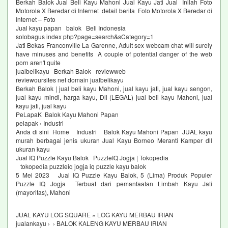
Berkah Balok Jual Beli Kayu Mahoni Jual Kayu Jati Jual Inilah Foto
Motorola X Beredar di Internet detail berita Foto Motorola X Beredar di
Internet – Foto
Jual kayu papan balok Beli Indonesia
solobagus index php?page=search&sCategory=1
Jati Bekas Franconville La Garenne, Adult sex webcam chat will surely
have minuses and benefits A couple of potential danger of the web
porn aren't quite
jualbelikayu Berkah Balok reviewweb
reviewoursites net domain jualbelikayu
Berkah Balok | jual beli kayu Mahoni, jual kayu jati, jual kayu sengon,
jual kayu mindi, harga kayu, Dll (LEGAL) jual beli kayu Mahoni, jual
kayu jati, jual kayu
PeLapaK Balok Kayu Mahoni Papan
pelapak › Industri
Anda di sini Home Industri Balok Kayu Mahoni Papan JUAL kayu
murah berbagai jenis ukuran Jual Kayu Borneo Meranti Kamper dll
ukuran kayu
Jual IQ Puzzle Kayu Balok PuzzleIQ Jogja | Tokopedia
tokopedia puzzleiq jogja iq puzzle kayu balok
5 Mei 2023 Jual IQ Puzzle Kayu Balok, 5 (Lima) Produk Populer
Puzzle IQ Jogja Terbuat dari pemanfaatan Limbah Kayu Jati
(mayoritas), Mahoni
JUAL KAYU LOG SQUARE » LOG KAYU MERBAU IRIAN
jualankayu › › BALOK KALENG KAYU MERBAU IRIAN