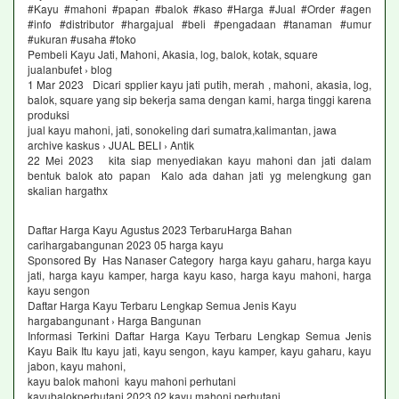
#Kayu #mahoni #papan #balok #kaso #Harga #Jual #Order #agen
#info #distributor #hargajual #beli #pengadaan #tanaman #umur
#ukuran #usaha #toko
Pembeli Kayu Jati, Mahoni, Akasia, log, balok, kotak, square
jualanbufet › blog
1 Mar 2023 Dicari spplier kayu jati putih, merah , mahoni, akasia, log,
balok, square yang sip bekerja sama dengan kami, harga tinggi karena
produksi
jual kayu mahoni, jati, sonokeling dari sumatra,kalimantan, jawa
archive kaskus › JUAL BELI › Antik
22 Mei 2023 kita siap menyediakan kayu mahoni dan jati dalam
bentuk balok ato papan Kalo ada dahan jati yg melengkung gan
skalian hargathx
Daftar Harga Kayu Agustus 2023 TerbaruHarga Bahan
carihargabangunan 2023 05 harga kayu
Sponsored By Has Nanaser Category harga kayu gaharu, harga kayu
jati, harga kayu kamper, harga kayu kaso, harga kayu mahoni, harga
kayu sengon
Daftar Harga Kayu Terbaru Lengkap Semua Jenis Kayu
hargabangunant › Harga Bangunan
Informasi Terkini Daftar Harga Kayu Terbaru Lengkap Semua Jenis
Kayu Baik Itu kayu jati, kayu sengon, kayu kamper, kayu gaharu, kayu
jabon, kayu mahoni,
kayu balok mahoni kayu mahoni perhutani
kayubalokperhutani 2023 02 kayu mahoni perhutani