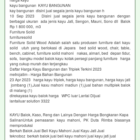
kayu bangunan KAYU BANGUNAN
kay bangunan disini jual segala jenis kayu bangunan h
10 Sep 2023 Disini jual segala jenis kayu bangunan dengan
berbagai ukuran ada jenis kayu Jati, Sengon, Mauni, Sono dll Balok
Rp 1 800 000, m3
Furniture Solid
furnituresolid
Furniture Solid Wood Adalah salah satu produsen furniture dari kayu
solid utuh yang berlokasi di Jepara bed solid wood, chair, table,
bench, cabinet, furniture solid mahoni nakas, almari, bed depan tidur,
sofa, bangku model balok kayu kotak persegi panjang furniture harga
yang cukup murah dan terjangkau
Daftar Harga Kayu Bangunan dan Triplek Terkini 2023
metrojatim › Harga Bahan Bangunan
23 Apr 2023 harga kayu triplek, harga kayu bangunan, harga kayu jati
jombang (1),Jual kaxu mahoni madiun (1),jual bahan multiplek balok
di malang (1)
direkayasa kayu balok harga WPC luar Lantai Dijual
lantailuar solution 3322
KAYU Balok, Kaso, Reng dan Lainya Dengan Harga Bongkaran Kapa
SalinanUntuk pemasaran kayu mahoni, PK Duta Rimba biasanya
memproduksi
Berkah Balok Jual Beli Kayu Mahoni Jual Kayu Jati Jual
teknoboz berkah balok jual beli kayu mahoni jual kayu jati jual