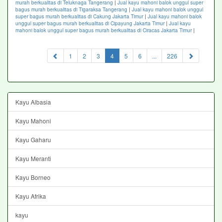
murah berkualitas di Teluknaga Tangerang
|
Jual kayu mahoni balok unggul super
bagus murah berkualitas di Tigaraksa Tangerang
|
Jual kayu mahoni balok unggul
super bagus murah berkualitas di Cakung Jakarta Timur
|
Jual kayu mahoni balok
unggul super bagus murah berkualitas di Cipayung Jakarta Timur
|
Jual kayu
mahoni balok unggul super bagus murah berkualitas di Ciracas Jakarta Timur
|
(current)
1
2
3
4
5
6
...
226
Kayu Albasia
Kayu Mahoni
Kayu Gaharu
Kayu Meranti
Kayu Borneo
Kayu Afrika
kayu