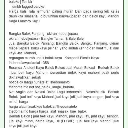
baloks | Tumblr
tumblr tagged baloks
Harga kalsi rata termurah paling murah Dan pada sering feb kelas
daun kita suasana dibutuhkan banyak papan dan balok kayu Mahoni
Saga Lamtoro Kayu
Bangku Balok Panjang ukiran mebel jepara
ukiranmebeljepara › Bangku Taman & Bale Bale
Jual Bangku Balok Panjang, Bangku Balok, Bangku Panjang, ukiran
mebel jepara baku kayu pilihan yang sudah kering dan kuat mulai dari
kayu Jati, Mahoni,
regangan murah untuk balok kayu Komposit Plastik Kayu
indonesiawpc lantai 1358
Beranda Ancient Kayu Balok Bekas Jual Murah Bekasi Berkah Balok
jual beli kayu Mahoni, persedian untuk kayu mahoni tidak perlu
dikhawatirkan sebab
not balok laagu huhate at Thedomainfo
thedomainfo not not_balok_laagu_huhate
Not Angka dan Notasi Balok Lagu Indonesia | NotasiMusik Berkah
Balok | jual beli kayu Mahoni, jual kayu jati, jual kayu sengon, jual kayu
mindi, harga
harga alat masak kue balok at Thedomainfo
thedomainfo harga harga_alat_masak_kue_balok
Berkah Balok | jual beli kayu Mahoni, jual kayu jati, jual kayu sengon,
jual kayu mindi, harga kayu, Dll (LEGAL) jual beli kayu Mahoni, jual
kayu jati, jual kayu