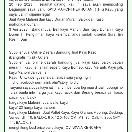
20 Feb 2023 selamat datang, kali ini saya akan memposting
Dagangan saya, yaitu KAYU MAHONI PERHUTANI (TPK) Kayu yang
saya jual ini dijamin legal
Jual Kayu Mahoni dan kayu Durian Murah, Balok dan Kaso
mahonidandurian
3 Apr 2023 Bandar Jual Beli kayu Mahoni dan Kayu Durian ( Kayu
Duren ) Pengiriman kayu ketempat anda sudah disertai Surat Ijin
Resmi Dari
Supplier Jual Online Daerah Bandung Jual Kayu Kaso
iklangratis my id › Others
Supplier jual online daerah bandung jual kayu kaso balok papan
meranti kayu jenis lain seperti Kayu Borneo, kayu Meranti, Kayu jati,
kayu Mahoni dan Jenis
Kayu Untuk pengusaha dan siapa saja yang ingin
id id facebook permalink php?story_fbidid
Taryana saya puya kayu jati mahoni berlupa log mau d jual hubungi hp
bisa bantu info harga jual kayu racuk dari Serang berapa ya kaso,
papan dan balok
harga kayu Mahoni Jual pallet kayu
kayu123 harga kayu mahoni
harga kayu Mahoni Jual Pallet Kayu, Kayu Olahan, Flooring, Decking,
Veneer dll 10, BALOK, 6 X 12 X 400 CM, M3, 35, Call, –, Sept Okt'14
11, BALOK, 8
menghitung best price pallet kayu CV WANA KENCANA