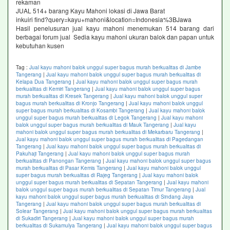
rekaman
JUAL 514+ barang Kayu Mahoni lokasi di Jawa Barat
inkuiri find?query=kayu+mahoni&location=Indonesia%3BJawa
Hasil penelusuran jual kayu mahoni menemukan 514 barang dari
berbagai forum jual Sedia kayu mahoni ukuran balok dan papan untuk
kebutuhan kusen
Tag :
Jual kayu mahoni balok unggul super bagus murah berkualitas di Jambe
Tangerang
|
Jual kayu mahoni balok unggul super bagus murah berkualitas di
Kelapa Dua Tangerang
|
Jual kayu mahoni balok unggul super bagus murah
berkualitas di Kemiri Tangerang
|
Jual kayu mahoni balok unggul super bagus
murah berkualitas di Kresek Tangerang
|
Jual kayu mahoni balok unggul super
bagus murah berkualitas di Kronjo Tangerang
|
Jual kayu mahoni balok unggul
super bagus murah berkualitas di Kosambi Tangerang
|
Jual kayu mahoni balok
unggul super bagus murah berkualitas di Legok Tangerang
|
Jual kayu mahoni
balok unggul super bagus murah berkualitas di Mauk Tangerang
|
Jual kayu
mahoni balok unggul super bagus murah berkualitas di Mekarbaru Tangerang
|
Jual kayu mahoni balok unggul super bagus murah berkualitas di Pagedangan
Tangerang
|
Jual kayu mahoni balok unggul super bagus murah berkualitas di
Pakuhaji Tangerang
|
Jual kayu mahoni balok unggul super bagus murah
berkualitas di Panongan Tangerang
|
Jual kayu mahoni balok unggul super bagus
murah berkualitas di Pasar Kemis Tangerang
|
Jual kayu mahoni balok unggul
super bagus murah berkualitas di Rajeg Tangerang
|
Jual kayu mahoni balok
unggul super bagus murah berkualitas di Sepatan Tangerang
|
Jual kayu mahoni
balok unggul super bagus murah berkualitas di Sepatan Timur Tangerang
|
Jual
kayu mahoni balok unggul super bagus murah berkualitas di Sindang Jaya
Tangerang
|
Jual kayu mahoni balok unggul super bagus murah berkualitas di
Solear Tangerang
|
Jual kayu mahoni balok unggul super bagus murah berkualitas
di Sukadiri Tangerang
|
Jual kayu mahoni balok unggul super bagus murah
berkualitas di Sukamulya Tangerang
|
Jual kayu mahoni balok unggul super bagus