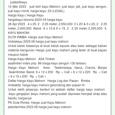
jualbelikayu
14 Mar 2023 jual beli kayu Mahoni, jual kayu jati, jual kayu sengon,
jual kayu mindi, harga kayu, Dll (LEGAL)
Harga Kayu | Harga Kayu
hargakayu blooms 2023 04 harga kayu
28 Apr 2023 4 x 25, 2 2 25 meter, 2,550,000 2 x 20 & 3 x 20, 2 2 25
meter, 2,400,000 Balok 6 x 12 & 6 x 15, 2 2 25 meter, 2,300,000 3,
KAYU MAHONI
DUTA RIMBA Harga Jual Kayu Mahoni
rimbakayu 2023 06 harga jual kayu mahoni
Untuk balok biasanya di buat balok square atau kaso sebagai bahan
material bangunan Harga jual kayu mahoni yang telah di buat papan
maupun balok
Harga Kayu Mahoni ASA Timber
asatimber index php 86 harga kayu sengon 130 terbaru
Harga Kayu Mahoni Area Tasikmalaya, Garut, Ciamis, Banjar
Sawntimber Balok 6 x 12 x 200 Rp < Call > 6 x 12 x 220 Rp < Call
> 6 x 15 x 200 Rp < Call >
Daftar Harga Kayu Mahoni Harga Log dan Papan Rimba
rimbakita harga kayu mahoni gelondong dan papan ht
Untuk lebih jelasnya, berikut ini adalah daftar harga kayu mahoni
kayu gergajian (kayu mahoni yang sudah diproses menjadi sirap atau
balok), harganya
PK Duta Rimba Harga Jual Kayu Mahoni
pkdutarimba 2023 06 harga jual kayu mahoni