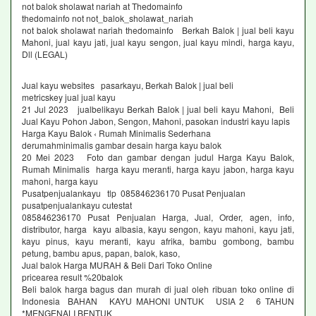
not balok sholawat nariah at Thedomainfo
thedomainfo not not_balok_sholawat_nariah
not balok sholawat nariah thedomainfo Berkah Balok | jual beli kayu
Mahoni, jual kayu jati, jual kayu sengon, jual kayu mindi, harga kayu,
Dll (LEGAL)
Jual kayu websites pasarkayu, Berkah Balok | jual beli
metricskey jual jual kayu
21 Jul 2023 jualbelikayu Berkah Balok | jual beli kayu Mahoni, Beli
Jual Kayu Pohon Jabon, Sengon, Mahoni, pasokan industri kayu lapis
Harga Kayu Balok ‹ Rumah Minimalis Sederhana
derumahminimalis gambar desain harga kayu balok
20 Mei 2023 Foto dan gambar dengan judul Harga Kayu Balok,
Rumah Minimalis harga kayu meranti, harga kayu jabon, harga kayu
mahoni, harga kayu
Pusatpenjualankayu tlp 085846236170 Pusat Penjualan
pusatpenjualankayu cutestat
085846236170 Pusat Penjualan Harga, Jual, Order, agen, info,
distributor, harga kayu albasia, kayu sengon, kayu mahoni, kayu jati,
kayu pinus, kayu meranti, kayu afrika, bambu gombong, bambu
petung, bambu apus, papan, balok, kaso,
Jual balok Harga MURAH & Beli Dari Toko Online
pricearea result %20balok
Beli balok harga bagus dan murah di jual oleh ribuan toko online di
Indonesia BAHAN KAYU MAHONI UNTUK USIA 2 6 TAHUN
*MENGENALI BENTUK