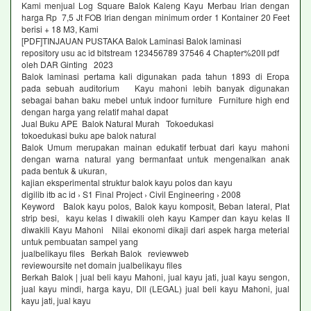
Kami menjual Log Square Balok Kaleng Kayu Merbau Irian dengan
harga Rp 7,5 Jt FOB Irian dengan minimum order 1 Kontainer 20 Feet
berisi + 18 M3, Kami
[PDF]TINJAUAN PUSTAKA Balok Laminasi Balok laminasi
repository usu ac id bitstream 123456789 37546 4 Chapter%20II pdf
oleh DAR Ginting ‎2023
Balok laminasi pertama kali digunakan pada tahun 1893 di Eropa
pada sebuah auditorium Kayu mahoni lebih banyak digunakan
sebagai bahan baku mebel untuk indoor furniture Furniture high end
dengan harga yang relatif mahal dapat
Jual Buku APE Balok Natural Murah Tokoedukasi
tokoedukasi buku ape balok natural
Balok Umum merupakan mainan edukatif terbuat dari kayu mahoni
dengan warna natural yang bermanfaat untuk mengenalkan anak
pada bentuk & ukuran,
kajian eksperimental struktur balok kayu polos dan kayu
digilib itb ac id › S1 Final Project › Civil Engineering › 2008
Keyword Balok kayu polos, Balok kayu komposit, Beban lateral, Plat
strip besi, kayu kelas I diwakili oleh kayu Kamper dan kayu kelas II
diwakili Kayu Mahoni Nilai ekonomi dikaji dari aspek harga meterial
untuk pembuatan sampel yang
jualbelikayu files Berkah Balok reviewweb
reviewoursite net domain jualbelikayu files
Berkah Balok | jual beli kayu Mahoni, jual kayu jati, jual kayu sengon,
jual kayu mindi, harga kayu, Dll (LEGAL) jual beli kayu Mahoni, jual
kayu jati, jual kayu