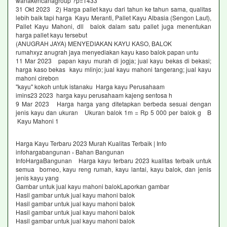
wanakencanagroup ?p=1433
31 Okt 2023 2) Harga pallet kayu dari tahun ke tahun sama, qualitas
lebih baik tapi harga Kayu Meranti, Pallet Kayu Albasia (Sengon Laut),
Pallet Kayu Mahoni, dll balok dalam satu pallet juga menentukan
harga pallet kayu tersebut
(ANUGRAH JAYA) MENYEDIAKAN KAYU KASO, BALOK
rumahxyz anugrah jaya menyediakan kayu kaso balok papan untu
11 Mar 2023 papan kayu murah di jogja; jual kayu bekas di bekasi;
harga kaso bekas kayu mlinjo; jual kayu mahoni tangerang; jual kayu
mahoni cirebon
"kayu" kokoh untuk istanaku Harga kayu Perusahaam
imins23 2023 harga kayu perusahaam kajeng sentosa h
9 Mar 2023 Harga harga yang ditetapkan berbeda sesuai dengan
jenis kayu dan ukuran Ukuran balok 1m = Rp 5 000 per balok g B
Kayu Mahoni 1
Harga Kayu Terbaru 2023 Murah Kualitas Terbaik | Info
infohargabangunan › Bahan Bangunan
InfoHargaBangunan Harga kayu terbaru 2023 kualitas terbaik untuk
semua borneo, kayu reng rumah, kayu lantai, kayu balok, dan jenis
jenis kayu yang
Gambar untuk jual kayu mahoni balokLaporkan gambar
Hasil gambar untuk jual kayu mahoni balok
Hasil gambar untuk jual kayu mahoni balok
Hasil gambar untuk jual kayu mahoni balok
Hasil gambar untuk jual kayu mahoni balok