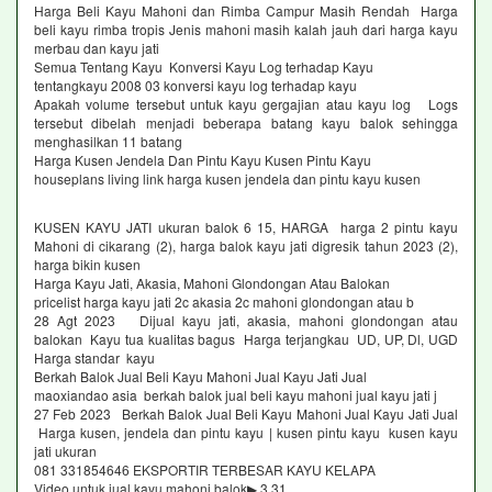
Harga Beli Kayu Mahoni dan Rimba Campur Masih Rendah Harga
beli kayu rimba tropis Jenis mahoni masih kalah jauh dari harga kayu
merbau dan kayu jati
Semua Tentang Kayu Konversi Kayu Log terhadap Kayu
tentangkayu 2008 03 konversi kayu log terhadap kayu
Apakah volume tersebut untuk kayu gergajian atau kayu log Logs
tersebut dibelah menjadi beberapa batang kayu balok sehingga
menghasilkan 11 batang
Harga Kusen Jendela Dan Pintu Kayu Kusen Pintu Kayu
houseplans living link harga kusen jendela dan pintu kayu kusen
KUSEN KAYU JATI ukuran balok 6 15, HARGA harga 2 pintu kayu
Mahoni di cikarang (2), harga balok kayu jati digresik tahun 2023 (2),
harga bikin kusen
Harga Kayu Jati, Akasia, Mahoni Glondongan Atau Balokan
pricelist harga kayu jati 2c akasia 2c mahoni glondongan atau b
28 Agt 2023 Dijual kayu jati, akasia, mahoni glondongan atau
balokan Kayu tua kualitas bagus Harga terjangkau UD, UP, Dl, UGD
Harga standar kayu
Berkah Balok Jual Beli Kayu Mahoni Jual Kayu Jati Jual
maoxiandao asia berkah balok jual beli kayu mahoni jual kayu jati j
27 Feb 2023 Berkah Balok Jual Beli Kayu Mahoni Jual Kayu Jati Jual
Harga kusen, jendela dan pintu kayu | kusen pintu kayu kusen kayu
jati ukuran
081 331854646 EKSPORTIR TERBESAR KAYU KELAPA
Video untuk jual kayu mahoni balok▶ 3 31