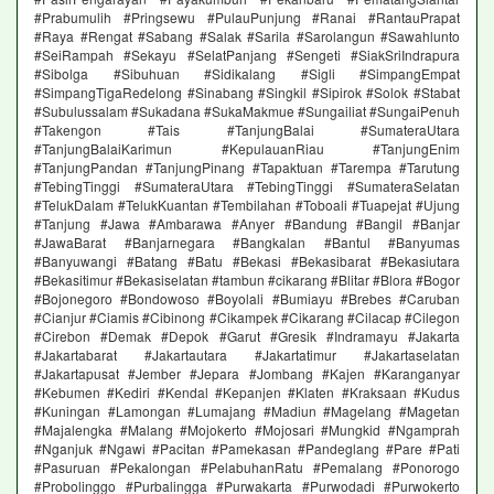
#Prabumulih #Pringsewu #PulauPunjung #Ranai #RantauPrapat
#Raya #Rengat #Sabang #Salak #Sarila #Sarolangun #Sawahlunto
#SeiRampah #Sekayu #SelatPanjang #Sengeti #SiakSriIndrapura
#Sibolga #Sibuhuan #Sidikalang #Sigli #SimpangEmpat
#SimpangTigaRedelong #Sinabang #Singkil #Sipirok #Solok #Stabat
#Subulussalam #Sukadana #SukaMakmue #Sungailiat #SungaiPenuh
#Takengon #Tais #TanjungBalai #SumateraUtara
#TanjungBalaiKarimun #KepulauanRiau #TanjungEnim
#TanjungPandan #TanjungPinang #Tapaktuan #Tarempa #Tarutung
#TebingTinggi #SumateraUtara #TebingTinggi #SumateraSelatan
#TelukDalam #TelukKuantan #Tembilahan #Toboali #Tuapejat #Ujung
#Tanjung #Jawa #Ambarawa #Anyer #Bandung #Bangil #Banjar
#JawaBarat #Banjarnegara #Bangkalan #Bantul #Banyumas
#Banyuwangi #Batang #Batu #Bekasi #Bekasibarat #Bekasiutara
#Bekasitimur #Bekasiselatan #tambun #cikarang #Blitar #Blora #Bogor
#Bojonegoro #Bondowoso #Boyolali #Bumiayu #Brebes #Caruban
#Cianjur #Ciamis #Cibinong #Cikampek #Cikarang #Cilacap #Cilegon
#Cirebon #Demak #Depok #Garut #Gresik #Indramayu #Jakarta
#Jakartabarat #Jakartautara #Jakartatimur #Jakartaselatan
#Jakartapusat #Jember #Jepara #Jombang #Kajen #Karanganyar
#Kebumen #Kediri #Kendal #Kepanjen #Klaten #Kraksaan #Kudus
#Kuningan #Lamongan #Lumajang #Madiun #Magelang #Magetan
#Majalengka #Malang #Mojokerto #Mojosari #Mungkid #Ngamprah
#Nganjuk #Ngawi #Pacitan #Pamekasan #Pandeglang #Pare #Pati
#Pasuruan #Pekalongan #PelabuhanRatu #Pemalang #Ponorogo
#Probolinggo #Purbalingga #Purwakarta #Purwodadi #Purwokerto