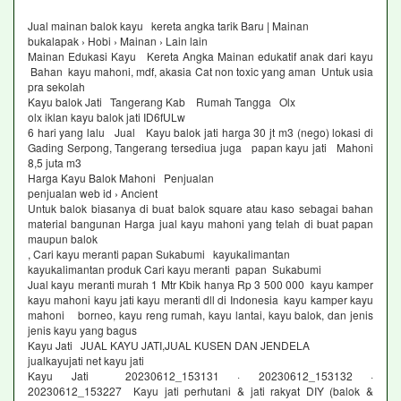
Jual mainan balok kayu kereta angka tarik Baru | Mainan
bukalapak › Hobi › Mainan › Lain lain
Mainan Edukasi Kayu Kereta Angka Mainan edukatif anak dari kayu
Bahan kayu mahoni, mdf, akasia Cat non toxic yang aman Untuk usia
pra sekolah
Kayu balok Jati Tangerang Kab Rumah Tangga Olx
olx iklan kayu balok jati ID6fULw
6 hari yang lalu Jual Kayu balok jati harga 30 jt m3 (nego) lokasi di
Gading Serpong, Tangerang tersediua juga papan kayu jati Mahoni
8,5 juta m3
Harga Kayu Balok Mahoni Penjualan
penjualan web id › Ancient
Untuk balok biasanya di buat balok square atau kaso sebagai bahan
material bangunan Harga jual kayu mahoni yang telah di buat papan
maupun balok
, Cari kayu meranti papan Sukabumi kayukalimantan
kayukalimantan produk Cari kayu meranti papan Sukabumi
Jual kayu meranti murah 1 Mtr Kbik hanya Rp 3 500 000 kayu kamper
kayu mahoni kayu jati kayu meranti dll di Indonesia kayu kamper kayu
mahoni borneo, kayu reng rumah, kayu lantai, kayu balok, dan jenis
jenis kayu yang bagus
Kayu Jati JUAL KAYU JATI,JUAL KUSEN DAN JENDELA
jualkayujati net kayu jati
Kayu Jati 20230612_153131 · 20230612_153132 ·
20230612_153227 Kayu jati perhutani & jati rakyat DIY (balok &