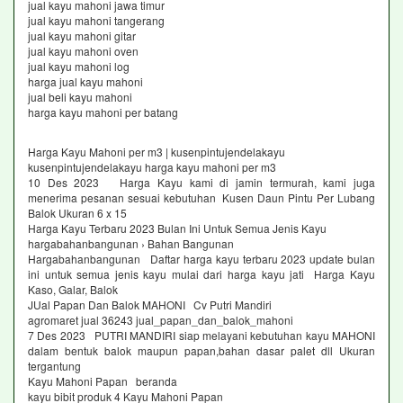
jual kayu mahoni jawa timur
jual kayu mahoni tangerang
jual kayu mahoni gitar
jual kayu mahoni oven
jual kayu mahoni log
harga jual kayu mahoni
jual beli kayu mahoni
harga kayu mahoni per batang
Harga Kayu Mahoni per m3 | kusenpintujendelakayu
kusenpintujendelakayu harga kayu mahoni per m3
10 Des 2023 Harga Kayu kami di jamin termurah, kami juga
menerima pesanan sesuai kebutuhan Kusen Daun Pintu Per Lubang
Balok Ukuran 6 x 15
Harga Kayu Terbaru 2023 Bulan Ini Untuk Semua Jenis Kayu
hargabahanbangunan › Bahan Bangunan
Hargabahanbangunan Daftar harga kayu terbaru 2023 update bulan
ini untuk semua jenis kayu mulai dari harga kayu jati Harga Kayu
Kaso, Galar, Balok
JUal Papan Dan Balok MAHONI Cv Putri Mandiri
agromaret jual 36243 jual_papan_dan_balok_mahoni
7 Des 2023 PUTRI MANDIRI siap melayani kebutuhan kayu MAHONI
dalam bentuk balok maupun papan,bahan dasar palet dll Ukuran
tergantung
Kayu Mahoni Papan beranda
kayu bibit produk 4 Kayu Mahoni Papan