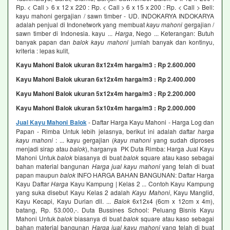
Rp. < Call > 6 x 12 x 220 : Rp. < Call > 6 x 15 x 200 : Rp. < Call > Beli:
kayu mahoni gergajian / sawn timber - UD. INDOKARYA INDOKARYA
adalah penjual di Indonetwork yang membuat
kayu mahoni
gergajian /
sawn timber di Indonesia. kayu ...
Harga
, Nego ... Keterangan: Butuh
banyak papan dan
balok kayu mahoni
jumlah banyak dan kontinyu,
kriteria : lepas kulit,
Kayu Mahoni Balok ukuran 8x12x4m harga/m3 : Rp 2.600.000
Kayu Mahoni Balok ukuran 6x12x4m harga/m3 : Rp 2.400.000
Kayu Mahoni Balok ukuran 5x12x4m harga/m3 : Rp 2.200.000
Kayu Mahoni Balok ukuran 5x10x4m harga/m3 : Rp 2.000.000
Jual Kayu Mahoni Balok
- Daftar Harga Kayu Mahoni - Harga Log dan
Papan - Rimba Untuk lebih jelasnya, berikut ini adalah daftar
harga
kayu mahoni
: ... kayu gergajian (
kayu mahoni
yang sudah diproses
menjadi sirap atau
balok
), harganya PK Duta Rimba: Harga Jual Kayu
Mahoni Untuk
balok
biasanya di buat
balok
square atau kaso sebagai
bahan material bangunan
Harga jual kayu mahoni
yang telah di buat
papan maupun
balok
INFO HARGA BAHAN BANGUNAN: Daftar Harga
Kayu Daftar
Harga
Kayu Kampung | Kelas 2 ... Contoh Kayu Kampung
yang suka disebut Kayu Kelas 2 adalah
Kayu Mahoni
, Kayu Manglid,
Kayu Kecapi, Kayu Durian dll. ...
Balok
6x12x4 (6cm x 12cm x 4m),
batang, Rp. 53.000,-. Duta Bussines School: Peluang Bisnis Kayu
Mahoni Untuk
balok
biasanya di buat
balok
square atau kaso sebagai
bahan material bangunan
Harga jual kayu mahoni
yang telah di buat