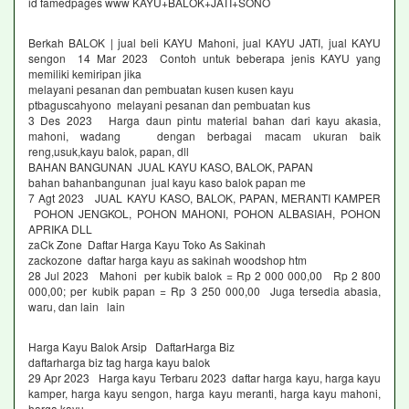
id famedpages www KAYU+BALOK+JATI+SONO
Berkah BALOK | jual beli KAYU Mahoni, jual KAYU JATI, jual KAYU
sengon 14 Mar 2023 Contoh untuk beberapa jenis KAYU yang
memiliki kemiripan jika
melayani pesanan dan pembuatan kusen kusen kayu
ptbaguscahyono melayani pesanan dan pembuatan kus
3 Des 2023 Harga daun pintu material bahan dari kayu akasia,
mahoni, wadang dengan berbagai macam ukuran baik
reng,usuk,kayu balok, papan, dll
BAHAN BANGUNAN JUAL KAYU KASO, BALOK, PAPAN
bahan bahanbangunan jual kayu kaso balok papan me
7 Agt 2023 JUAL KAYU KASO, BALOK, PAPAN, MERANTI KAMPER
POHON JENGKOL, POHON MAHONI, POHON ALBASIAH, POHON
APRIKA DLL
zaCk Zone Daftar Harga Kayu Toko As Sakinah
zackozone daftar harga kayu as sakinah woodshop htm
28 Jul 2023 Mahoni per kubik balok = Rp 2 000 000,00 Rp 2 800
000,00; per kubik papan = Rp 3 250 000,00 Juga tersedia abasia,
waru, dan lain lain
Harga Kayu Balok Arsip DaftarHarga Biz
daftarharga biz tag harga kayu balok
29 Apr 2023 Harga kayu Terbaru 2023 daftar harga kayu, harga kayu
kamper, harga kayu sengon, harga kayu meranti, harga kayu mahoni,
harga kayu