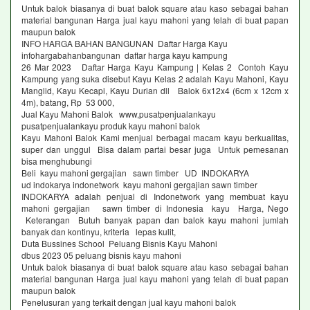
Untuk balok biasanya di buat balok square atau kaso sebagai bahan
material bangunan Harga jual kayu mahoni yang telah di buat papan
maupun balok
INFO HARGA BAHAN BANGUNAN Daftar Harga Kayu
infohargabahanbangunan daftar harga kayu kampung
26 Mar 2023 Daftar Harga Kayu Kampung | Kelas 2 Contoh Kayu
Kampung yang suka disebut Kayu Kelas 2 adalah Kayu Mahoni, Kayu
Manglid, Kayu Kecapi, Kayu Durian dll Balok 6x12x4 (6cm x 12cm x
4m), batang, Rp 53 000,
Jual Kayu Mahoni Balok www,pusatpenjualankayu
pusatpenjualankayu produk kayu mahoni balok
Kayu Mahoni Balok Kami menjual berbagai macam kayu berkualitas,
super dan unggul Bisa dalam partai besar juga Untuk pemesanan
bisa menghubungi
Beli kayu mahoni gergajian sawn timber UD INDOKARYA
ud indokarya indonetwork kayu mahoni gergajian sawn timber
INDOKARYA adalah penjual di Indonetwork yang membuat kayu
mahoni gergajian sawn timber di Indonesia kayu Harga, Nego
Keterangan Butuh banyak papan dan balok kayu mahoni jumlah
banyak dan kontinyu, kriteria lepas kulit,
Duta Bussines School Peluang Bisnis Kayu Mahoni
dbus 2023 05 peluang bisnis kayu mahoni
Untuk balok biasanya di buat balok square atau kaso sebagai bahan
material bangunan Harga jual kayu mahoni yang telah di buat papan
maupun balok
Penelusuran yang terkait dengan jual kayu mahoni balok