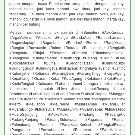
papan maupun
balok
Penelusuran yang terkait dengan jual kayu
mahoni balok, jual kayu mahoni jawa timur, jual kayu mahoni
tangerang, jual kayu mahoni gitar, jual kayu mahoni oven, jual kayu
mahoni log, harga jual kayu mahoni, jual beli kayu mahoni, harga kayu
mahoni per batang
Melayani pemesanan untuk daerah di #Sumatera #AekKanopan
#ArgaMakmur #Arosuka #Balige #BandaAceh #BandarLampung
#Bagansiapiapi #Baganbatu #BandarSeriBentan #Bangkinang
#Bangko #Banyuasin #Batam #Baturaja #Batusangkar #Bengkalis
#Bengkulu #Binjai #Bintuhan #Bireuen #BlambanganUmpu
#Blangpidie #BlangKejeren #Bukittinggi #Calang #Curup #Daik
#DolokMarawa #Dumai #GedongTataan #GunungSitoli
#GunungSugih #GunungTua #IdiRayeuk #Indralaya #Jambi #Jantho
#Kabanjahe #Kalianda #KarangBaru #KarangTinggi #KayuAgung
#Kepahiang #Kisaran #Koba #KotaAgung #Kotabumi #KotaPinang
#KualaTungkal #Kutacane #Lahat #Lahomi #Langsa #Lhokseumawe
#Lhoksukon #Limapuluh #Liwa #Lotu #LubukBasung #Lubuk
Bendaharo #LubukLinggau #LubukPakam #LubukSikaping #Manggar
#Manna #Martapura #SumateraSelatan #Medan #Menggala #Mentok
#Metro #Meulaboh #Meureude #MuaraAman #MuaraBulian
#MuaraBungo #MuaraDua #MuaraEnim #MuaraSabak #MuaraTebo
#MuaroSijunjung #MukoMuko #Padang #PadangAro
#PadangPanjang #PadangSidempuan #Pagaralam #Painan
#Palembang #Pandan #PangkalanKerinci #PangkalPinang
#Panguruan #Panyabungan #Pariaman #ParitMalintang
#PasirPengarayan #Payakumbuh #Pekanbaru #PematangSiantar