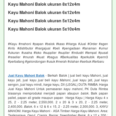
Kayu Mahoni Balok ukuran 8x12x4m
Kayu Mahoni Balok ukuran 6x12x4m
Kayu Mahoni Balok ukuran 5x12x4m
Kayu Mahoni Balok ukuran 5x10x4m
#Kayu #mahoni #papan #balok #kaso #Harga #Jual #Order #agen
#info #distributor #hargajual #beli #pengadaan #tanaman #umur
#ukuran #usaha #toko #supplier #suplier #industri #tempat #pusat
#reseller #murah #kuat #bagus #Berkualitas #perkubik #perm3
#perbatang #gelondongan #usuk #merah #olahan #serbuk #terbaru
Jual Kayu Mahoni Balok
- Berkah Balok | jual beli kayu Mahoni, jual
kayu jati, jual kayu
jual
beli
kayu Mahoni
,
jual
kayu jati,
jual
kayu
sengon,
jual
kayu mindi,
harga
kayu, Dll (LEGAL) DUTA RIMBA: Harga
Jual Kayu Mahoni Untuk pemasaran
kayu mahoni
, PK Duta Rimba
biasanya memproduksi menjadi papan ataupun
balok
. Baik papan
pallet, papan all grade maupun papan Harga Kayu | Harga Kayu 4 x
25, 2 - 2.25 meter, 2,550,000. 2 x 20 & 3 x 20, 2 - 2.25 meter,
2,400,000.
Balok
. 6 x 12 & 6 x 15, 2 - 2.25 meter, 2,300,000. 3,
KAYU
MAHONI
. Harga Kayu Mahoni - ASA Timber
Harga Kayu Mahoni
. Area:
Tasikmalaya, Garut, Ciamis, Banjar. Sawntimber
Balok
. 6 x 12 x 200 :