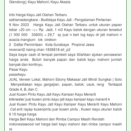
Glendong); Kayu Mahoni; Kayu Akasia
Info Harga Kayu Jati Olahan Terbaru
satriamadangkara › Budidaya Kayu Jati › Pengalaman Pertanian
9 Nov 2023 Harga Kayu Jati Olahan Terbaru untuk ukuran papan
lebar >20 cm –>> Rp Jadi, 1 m3 Kayu balok dengan ukuran tersebut
(1 000 000 33600) = 29,7 sy jual n beli log kayu dr jati mahoni n
acacia mangium lok cirebon
2 Daftar Permintaan Kota Surabaya Propinsi Jawa
revenant2 rssing chan 1836818 all_p2
Saya bayar cash di tempat pembeli saya Silahkan ajukan penawaran
harga anda Butuh banyak papan dan balok kayu mahoni jumlah
banyak dan kontinyu,
Pasar Kayu
pasarkayu
JUAL Veneer Lokal, Mahoni Ebony Makasar Jati Mindi Sungkai | Solo
Menyediakan kayu gergajian, papan, balok, usuk, reng Terdapat
Grade A, B, dan C
Jual Kusen Pintu Kayu Jati Kayu Kamper Kayu Meranti
kiferwater jual kusen pintu kayu jati kayu kamper kayu meranti k
Jual Kusen Pintu Kayu Jati Kayu Kamper Kayu Meranti Kayu Mahoni
Cat anti rayap kusenpintu jual kusen pintu , Kusen kayu ukuran balok
6 15 harga harga
Harga Beli Kayu Mahoni dan Rimba Campur Masih Rendah
indonesiawood net harga beli kayu mahoni dan rimba campur masih
re