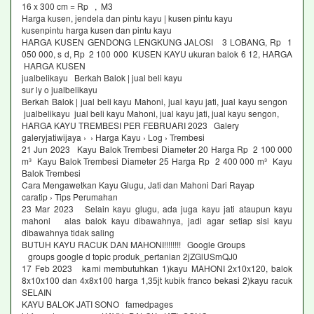
16 x 300 cm = Rp , M3
Harga kusen, jendela dan pintu kayu | kusen pintu kayu
kusenpintu harga kusen dan pintu kayu
HARGA KUSEN GENDONG LENGKUNG JALOSI 3 LOBANG, Rp 1
050 000, s d, Rp 2 100 000 KUSEN KAYU ukuran balok 6 12, HARGA
HARGA KUSEN
jualbelikayu Berkah Balok | jual beli kayu
sur ly o jualbelikayu
Berkah Balok | jual beli kayu Mahoni, jual kayu jati, jual kayu sengon
jualbelikayu jual beli kayu Mahoni, jual kayu jati, jual kayu sengon,
HARGA KAYU TREMBESI PER FEBRUARI 2023 Galery
galeryjatiwijaya › › Harga Kayu › Log › Trembesi
21 Jun 2023 Kayu Balok Trembesi Diameter 20 Harga Rp 2 100 000
m³ Kayu Balok Trembesi Diameter 25 Harga Rp 2 400 000 m³ Kayu
Balok Trembesi
Cara Mengawetkan Kayu Glugu, Jati dan Mahoni Dari Rayap
caratip › Tips Perumahan
23 Mar 2023 Selain kayu glugu, ada juga kayu jati ataupun kayu
mahoni alas balok kayu dibawahnya, jadi agar setiap sisi kayu
dibawahnya tidak saling
BUTUH KAYU RACUK DAN MAHONI!!!!!!!! Google Groups
groups google d topic produk_pertanian 2jZGlUSmQJ0
17 Feb 2023 kami membutuhkan 1)kayu MAHONI 2x10x120, balok
8x10x100 dan 4x8x100 harga 1,35jt kubik franco bekasi 2)kayu racuk
SELAIN
KAYU BALOK JATI SONO famedpages