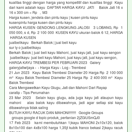
kualitas tinggi dengan harga yang kompetitif dan kualitas tinggi Kayu
dari kami adalah kayu DAFTAR HARGA KAYU JATI Balok Jati 16 x
16 x 300 cm = Rp , M3
Harga kusen, jendela dan pintu kayu | kusen pintu kayu
kusenpintu harga kusen dan pintu kayu
HARGA KUSEN GENDONG LENGKUNG JALOSI 3 LOBANG, Rp 1
050 000, s d, Rp 2 100 000 KUSEN KAYU ukuran balok 6 12, HARGA
HARGA KUSEN
jualbelikayu Berkah Balok | jual beli kayu
sur ly o jualbelikayu
Berkah Balok | jual beli kayu Mahoni, jual kayu jati, jual kayu sengon
jualbelikayu jual beli kayu Mahoni, jual kayu jati, jual kayu sengon,
HARGA KAYU TREMBESI PER FEBRUARI 2023 Galery
galeryjatiwijaya › › Harga Kayu › Log › Trembesi
21 Jun 2023 Kayu Balok Trembesi Diameter 20 Harga Rp 2 100 000
m³ Kayu Balok Trembesi Diameter 25 Harga Rp 2 400 000 m³ Kayu
Balok Trembesi
Cara Mengawetkan Kayu Glugu, Jati dan Mahoni Dari Rayap
caratip › Tips Perumahan
23 Mar 2023 Selain kayu glugu, ada juga kayu jati ataupun kayu
mahoni alas balok kayu dibawahnya, jadi agar setiap sisi kayu
dibawahnya tidak saling
BUTUH KAYU RACUK DAN MAHONI!!!!!!!! Google Groups
groups google d topic produk_pertanian 2jZGlUSmQJ0
17 Feb 2023 kami membutuhkan 1)kayu MAHONI 2x10x120, balok
8x10x100 dan 4x8x100 harga 1,35jt kubik franco bekasi 2)kayu racuk