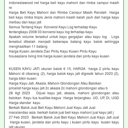
indonesiawood net harga beli kayu mahoni dan rimba campur masih
re
Harga Beli Kayu Mahoni dan Rimba Campur Masih Rendah Harga
beli kayu rimba tropis Jenis mahoni masih kalah jauh dari harga kayu
merbau dan kayu jati
Semua Tentang Kayu Konversi Kayu Log terhadap Kayu
tentangkayu 2008 03 konversi kayu log terhadap kayu
Apakah volume tersebut untuk kayu gergajian atau kayu log Logs
tersebut dibelah menjadi beberapa batang kayu balok sehingga
menghasilkan 11 batang
Harga Kusen Jendela Dan Pintu Kayu Kusen Pintu Kayu
houseplans living link harga kusen jendela dan pintu kayu kusen
KUSEN KAYU JATI ukuran balok 6 15, HARGA harga 2 pintu kayu
Mahoni di cikarang (2), harga balok kayu jati digresik tahun 2023 (2),
harga bikin kusen
Harga Kayu Jati, Akasia, Mahoni Glondongan Atau Balokan
pricelist harga kayu jati 2c akasia 2c mahoni glondongan atau b
28 Agt 2023 Dijual kayu jati, akasia, mahoni glondongan atau
balokan Kayu tua kualitas bagus Harga terjangkau UD, UP, Dl, UGD
Harga standar kayu
Berkah Balok Jual Beli Kayu Mahoni Jual Kayu Jati Jual
maoxiandao asia berkah balok jual beli kayu mahoni jual kayu jati j
27 Feb 2023 Berkah Balok Jual Beli Kayu Mahoni Jual Kayu Jati Jual
Harga kusen, jendela dan pintu kayu | kusen pintu kayu kusen kayu
jati ukuran