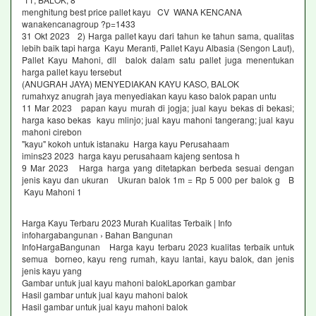
menghitung best price pallet kayu CV WANA KENCANA
wanakencanagroup ?p=1433
31 Okt 2023 2) Harga pallet kayu dari tahun ke tahun sama, qualitas
lebih baik tapi harga Kayu Meranti, Pallet Kayu Albasia (Sengon Laut),
Pallet Kayu Mahoni, dll balok dalam satu pallet juga menentukan
harga pallet kayu tersebut
(ANUGRAH JAYA) MENYEDIAKAN KAYU KASO, BALOK
rumahxyz anugrah jaya menyediakan kayu kaso balok papan untu
11 Mar 2023 papan kayu murah di jogja; jual kayu bekas di bekasi;
harga kaso bekas kayu mlinjo; jual kayu mahoni tangerang; jual kayu
mahoni cirebon
"kayu" kokoh untuk istanaku Harga kayu Perusahaam
imins23 2023 harga kayu perusahaam kajeng sentosa h
9 Mar 2023 Harga harga yang ditetapkan berbeda sesuai dengan
jenis kayu dan ukuran Ukuran balok 1m = Rp 5 000 per balok g B
Kayu Mahoni 1
Harga Kayu Terbaru 2023 Murah Kualitas Terbaik | Info
infohargabangunan › Bahan Bangunan
InfoHargaBangunan Harga kayu terbaru 2023 kualitas terbaik untuk
semua borneo, kayu reng rumah, kayu lantai, kayu balok, dan jenis
jenis kayu yang
Gambar untuk jual kayu mahoni balokLaporkan gambar
Hasil gambar untuk jual kayu mahoni balok
Hasil gambar untuk jual kayu mahoni balok