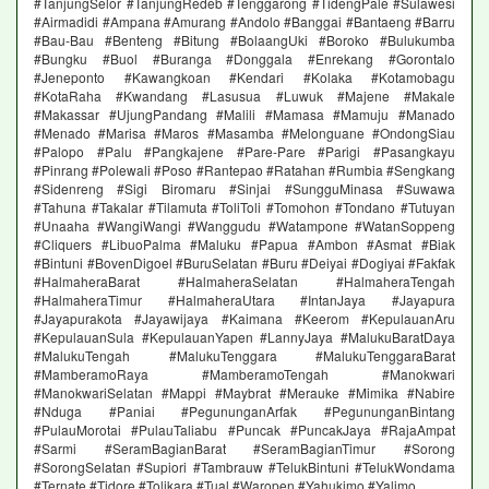
#TanjungSelor #TanjungRedeb #Tenggarong #TidengPale #Sulawesi
#Airmadidi #Ampana #Amurang #Andolo #Banggai #Bantaeng #Barru
#Bau-Bau #Benteng #Bitung #BolaangUki #Boroko #Bulukumba
#Bungku #Buol #Buranga #Donggala #Enrekang #Gorontalo
#Jeneponto #Kawangkoan #Kendari #Kolaka #Kotamobagu
#KotaRaha #Kwandang #Lasusua #Luwuk #Majene #Makale
#Makassar #UjungPandang #Malili #Mamasa #Mamuju #Manado
#Menado #Marisa #Maros #Masamba #Melonguane #OndongSiau
#Palopo #Palu #Pangkajene #Pare-Pare #Parigi #Pasangkayu
#Pinrang #Polewali #Poso #Rantepao #Ratahan #Rumbia #Sengkang
#Sidenreng #Sigi Biromaru #Sinjai #SungguMinasa #Suwawa
#Tahuna #Takalar #Tilamuta #ToliToli #Tomohon #Tondano #Tutuyan
#Unaaha #WangiWangi #Wanggudu #Watampone #WatanSoppeng
#Cliquers #LibuoPalma #Maluku #Papua #Ambon #Asmat #Biak
#Bintuni #BovenDigoel #BuruSelatan #Buru #Deiyai #Dogiyai #Fakfak
#HalmaheraBarat #HalmaheraSelatan #HalmaheraTengah
#HalmaheraTimur #HalmaheraUtara #IntanJaya #Jayapura
#Jayapurakota #Jayawijaya #Kaimana #Keerom #KepulauanAru
#KepulauanSula #KepulauanYapen #LannyJaya #MalukuBaratDaya
#MalukuTengah #MalukuTenggara #MalukuTenggaraBarat
#MamberamoRaya #MamberamoTengah #Manokwari
#ManokwariSelatan #Mappi #Maybrat #Merauke #Mimika #Nabire
#Nduga #Paniai #PegununganArfak #PegununganBintang
#PulauMorotai #PulauTaliabu #Puncak #PuncakJaya #RajaAmpat
#Sarmi #SeramBagianBarat #SeramBagianTimur #Sorong
#SorongSelatan #Supiori #Tambrauw #TelukBintuni #TelukWondama
#Ternate #Tidore #Tolikara #Tual #Waropen #Yahukimo #Yalimo