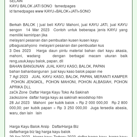
SELAIN
KAYU BALOK JATI SONO famedpages
id famedpages www KAYU+BALOK+JATI+SONO
Berkah BALOK | jual beli KAYU Mahoni, jual KAYU JATI, jual KAYU
sengon 14 Mar 2023 Contoh untuk beberapa jenis KAYU yang
memiliki kemiripan jika
melayani pesanan dan pembuatan kusen kusen kayu
ptbaguscahyono melayani pesanan dan pembuatan kus
3 Des 2023 Harga daun pintu material bahan dari kayu akasia,
mahoni, wadang dengan berbagai macam ukuran baik
reng,usuk,kayu balok, papan, dll
BAHAN BANGUNAN JUAL KAYU KASO, BALOK, PAPAN
bahan bahanbangunan jual kayu kaso balok papan me
7 Agt 2023 JUAL KAYU KASO, BALOK, PAPAN, MERANTI KAMPER
POHON JENGKOL, POHON MAHONI, POHON ALBASIAH, POHON
APRIKA DLL
zaCk Zone Daftar Harga Kayu Toko As Sakinah
zackozone daftar harga kayu as sakinah woodshop htm
28 Jul 2023 Mahoni per kubik balok = Rp 2 000 000,00 Rp 2 800
000,00; per kubik papan = Rp 3 250 000,00 Juga tersedia abasia,
waru, dan lain lain
Harga Kayu Balok Arsip DaftarHarga Biz
daftarharga biz tag harga kayu balok
29 Apr 2023 Harga kayu Terbaru 2023 daftar harga kayu, harga kayu