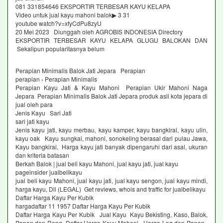
081 331854646 EKSPORTIR TERBESAR KAYU KELAPA
Video untuk jual kayu mahoni balok▶ 3 31
youtube watch?v=xfyCdPu8zyU
20 Mei 2023 Diunggah oleh AGROBIS INDONESIA Directory
EKSPORTIR TERBESAR KAYU KELAPA GLUGU BALOKAN DAN
Sekalipun popularitasnya belum
Perapian Minimalis Balok Jati Jepara Perapian
perapian › Perapian Minimalis
Perapian Kayu Jati & Kayu Mahoni Perapian Ukir Mahoni Naga
Jepara Perapian Minimalis Balok Jati Jepara produk asli kota jepara di
jual oleh para
Jenis Kayu Sari Jati
sari jati kayu
Jenis kayu jati, kayu merbau, kayu kamper, kayu bangkirai, kayu ulin,
kayu oak Kayu sungkai, mahoni, sonokeling berasal dari pulau Jawa,
Kayu bangkirai, Harga kayu jati banyak dipengaruhi dari asal, ukuran
dan kriteria batasan
Berkah Balok | jual beli kayu Mahoni, jual kayu jati, jual kayu
pageinsider jualbelikayu
jual beli kayu Mahoni, jual kayu jati, jual kayu sengon, jual kayu mindi,
harga kayu, Dll (LEGAL) Get reviews, whois and traffic for jualbelikayu
Daftar Harga Kayu Per Kubik
hargadaftar 11 1957 Daftar Harga Kayu Per Kubik
Daftar Harga Kayu Per Kubik Jual Kayu Kayu Bekisting, Kaso, Balok,
Papan dan Reng Daftar Harga Kayu Mahoni Harga Log dan Papan