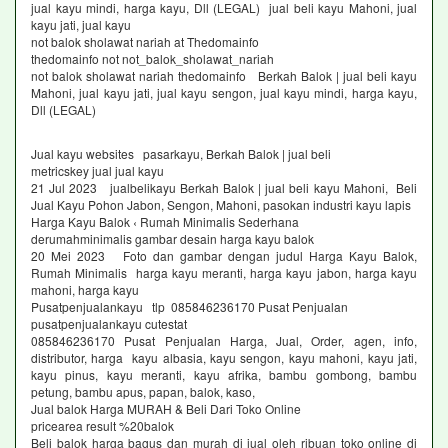
jual kayu mindi, harga kayu, Dll (LEGAL) jual beli kayu Mahoni, jual
kayu jati, jual kayu
not balok sholawat nariah at Thedomainfo
thedomainfo not not_balok_sholawat_nariah
not balok sholawat nariah thedomainfo Berkah Balok | jual beli kayu
Mahoni, jual kayu jati, jual kayu sengon, jual kayu mindi, harga kayu,
Dll (LEGAL)
Jual kayu websites pasarkayu, Berkah Balok | jual beli
metricskey jual jual kayu
21 Jul 2023 jualbelikayu Berkah Balok | jual beli kayu Mahoni, Beli
Jual Kayu Pohon Jabon, Sengon, Mahoni, pasokan industri kayu lapis
Harga Kayu Balok ‹ Rumah Minimalis Sederhana
derumahminimalis gambar desain harga kayu balok
20 Mei 2023 Foto dan gambar dengan judul Harga Kayu Balok,
Rumah Minimalis harga kayu meranti, harga kayu jabon, harga kayu
mahoni, harga kayu
Pusatpenjualankayu tlp 085846236170 Pusat Penjualan
pusatpenjualankayu cutestat
085846236170 Pusat Penjualan Harga, Jual, Order, agen, info,
distributor, harga kayu albasia, kayu sengon, kayu mahoni, kayu jati,
kayu pinus, kayu meranti, kayu afrika, bambu gombong, bambu
petung, bambu apus, papan, balok, kaso,
Jual balok Harga MURAH & Beli Dari Toko Online
pricearea result %20balok
Beli balok harga bagus dan murah di jual oleh ribuan toko online di