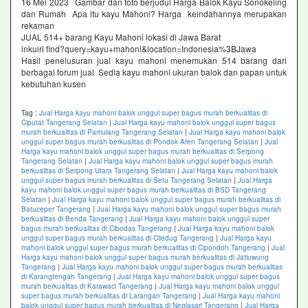
16 Mei 2023 Gambar dan foto berjudul Harga Balok Kayu Sonokeling
dan Rumah Apa itu kayu Mahoni? Harga keindahannya merupakan
rekaman
JUAL 514+ barang Kayu Mahoni lokasi di Jawa Barat
inkuiri find?query=kayu+mahoni&location=Indonesia%3BJawa
Hasil penelusuran jual kayu mahoni menemukan 514 barang dari
berbagai forum jual Sedia kayu mahoni ukuran balok dan papan untuk
kebutuhan kusen
Tag :
Jual Harga kayu mahoni balok unggul super bagus murah berkualitas di
Ciputat Tangerang Selatan
|
Jual Harga kayu mahoni balok unggul super bagus
murah berkualitas di Pamulang Tangerang Selatan
|
Jual Harga kayu mahoni balok
unggul super bagus murah berkualitas di Pondok Aren Tangerang Selatan
|
Jual
Harga kayu mahoni balok unggul super bagus murah berkualitas di Serpong
Tangerang Selatan
|
Jual Harga kayu mahoni balok unggul super bagus murah
berkualitas di Serpong Utara Tangerang Selatan
|
Jual Harga kayu mahoni balok
unggul super bagus murah berkualitas di Setu Tangerang Selatan
|
Jual Harga
kayu mahoni balok unggul super bagus murah berkualitas di BSD Tangerang
Selatan
|
Jual Harga kayu mahoni balok unggul super bagus murah berkualitas di
Batuceper Tangerang
|
Jual Harga kayu mahoni balok unggul super bagus murah
berkualitas di Benda Tangerang
|
Jual Harga kayu mahoni balok unggul super
bagus murah berkualitas di Cibodas Tangerang
|
Jual Harga kayu mahoni balok
unggul super bagus murah berkualitas di Ciledug Tangerang
|
Jual Harga kayu
mahoni balok unggul super bagus murah berkualitas di Cipondoh Tangerang
|
Jual
Harga kayu mahoni balok unggul super bagus murah berkualitas di Jatiuwung
Tangerang
|
Jual Harga kayu mahoni balok unggul super bagus murah berkualitas
di Karangtengah Tangerang
|
Jual Harga kayu mahoni balok unggul super bagus
murah berkualitas di Karawaci Tangerang
|
Jual Harga kayu mahoni balok unggul
super bagus murah berkualitas di Larangan Tangerang
|
Jual Harga kayu mahoni
balok unggul super bagus murah berkualitas di Neglasari Tangerang
|
Jual Harga