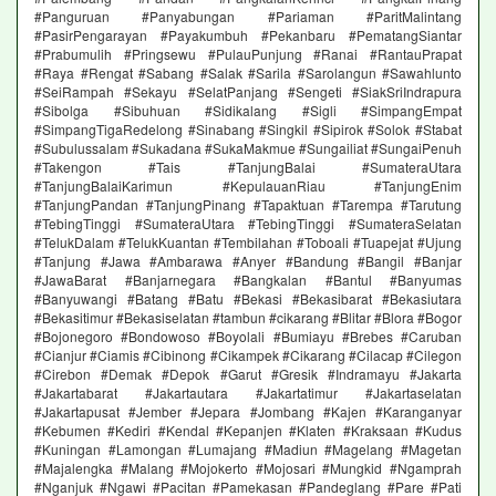
#Panguruan #Panyabungan #Pariaman #ParitMalintang
#PasirPengarayan #Payakumbuh #Pekanbaru #PematangSiantar
#Prabumulih #Pringsewu #PulauPunjung #Ranai #RantauPrapat
#Raya #Rengat #Sabang #Salak #Sarila #Sarolangun #Sawahlunto
#SeiRampah #Sekayu #SelatPanjang #Sengeti #SiakSriIndrapura
#Sibolga #Sibuhuan #Sidikalang #Sigli #SimpangEmpat
#SimpangTigaRedelong #Sinabang #Singkil #Sipirok #Solok #Stabat
#Subulussalam #Sukadana #SukaMakmue #Sungailiat #SungaiPenuh
#Takengon #Tais #TanjungBalai #SumateraUtara
#TanjungBalaiKarimun #KepulauanRiau #TanjungEnim
#TanjungPandan #TanjungPinang #Tapaktuan #Tarempa #Tarutung
#TebingTinggi #SumateraUtara #TebingTinggi #SumateraSelatan
#TelukDalam #TelukKuantan #Tembilahan #Toboali #Tuapejat #Ujung
#Tanjung #Jawa #Ambarawa #Anyer #Bandung #Bangil #Banjar
#JawaBarat #Banjarnegara #Bangkalan #Bantul #Banyumas
#Banyuwangi #Batang #Batu #Bekasi #Bekasibarat #Bekasiutara
#Bekasitimur #Bekasiselatan #tambun #cikarang #Blitar #Blora #Bogor
#Bojonegoro #Bondowoso #Boyolali #Bumiayu #Brebes #Caruban
#Cianjur #Ciamis #Cibinong #Cikampek #Cikarang #Cilacap #Cilegon
#Cirebon #Demak #Depok #Garut #Gresik #Indramayu #Jakarta
#Jakartabarat #Jakartautara #Jakartatimur #Jakartaselatan
#Jakartapusat #Jember #Jepara #Jombang #Kajen #Karanganyar
#Kebumen #Kediri #Kendal #Kepanjen #Klaten #Kraksaan #Kudus
#Kuningan #Lamongan #Lumajang #Madiun #Magelang #Magetan
#Majalengka #Malang #Mojokerto #Mojosari #Mungkid #Ngamprah
#Nganjuk #Ngawi #Pacitan #Pamekasan #Pandeglang #Pare #Pati