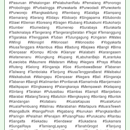
#Pasuruan #Pekalongan #PelabuhanRatu #Pemalang #Ponorogo
#Probolinggo #Purbalingga #Purwakarta #Purwodadi #Purwokerto
#Purworejo #Rangkasbitung #Rembang #Salatiga #Sampang
#Semarang #Serang #Sidayu #Sidoarjo #Singaparna #Situbondo
#Slawi #Sleman #Soreang #Sragen #Subang #Sukabumi #Sukoharjo
#Sumber #Sumedang #Sumenep #Surabaya #Surakarta
#Tasikmalaya #Tangerang #TangerangSelatan #Tegal #Temanggung
#Tigaraksa #Trenggalek #Tuban #Tulungagung #Ungaran #Wates
#Wlingi #Wonogiri #Wonosari #Wonosobo #Yogyakarta
#NusaTenggara #Atambua #Baa #Badung #Bajawa #Bangli #Bima
#Denpasar #Dompu #Ende #Gianyar #Kalabahi #Karangasem
#Kefamenanu #Klungkung #Kupang #LabuhanBajo #Larantuka
#Lewoleba #Maumere #Mataram #Mbay #Negara #Praya #Raba
#Ruteng #Selong #Singaraja #Soe #SumbawaBesar #Tabanan
#Taliwang #Tambolaka #Tanjung #NusaTenggaraBarat #Waibakul
#Waikabubak #Waingapu #Denpasar #Negara #Bali #Singaraja
#Tabanan #Bangli #Kalimantan #Pontianak #Samarinda #Banjarmasin
#Balikpapan #Singkawang #Palangkaraya #Mempawah #Ketapang
#Sintang #Tarakan #Putussibau #Sambas #Sampit #Banjarbaru
#Barabai #BatangTarang #Batulicin #Bengkayang #Bontang #Buntok
#Kandangan #Kotabaru #KualaKapuas #KualaKurun
#KualaPembuang #Malinau #Marabahan #Martapura #MuaraTeweh
#NangaBulik #NangaPinoh #Ngabang #Nunukan #PangkalanBun
#Paringin #Pelaihari #Penajam #PulangPisau #Purukcahu #Rantau
#Sangatta #Sekadau #Sendawar #Sukadana #Sukamara
#SungaiRaya #TamiangLayang #TanahGrogot #Tanjung