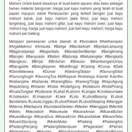
Mahoni Untuk
balok
biasanya di buat
balok
square atau kaso sebagai
bahan material bangunan
Harga jual kayu mahoni
yang telah di buat
papan maupun
balok
Penelusuran yang terkait dengan jual kayu
mahoni balok, jual kayu mahoni jawa timur, jual kayu mahoni
tangerang, jual kayu mahoni gitar, jual kayu mahoni oven, jual kayu
mahoni log, harga jual kayu mahoni, jual beli kayu mahoni, harga kayu
mahoni per batang
Melayani pemesanan untuk daerah di #Sumatera #AekKanopan
#ArgaMakmur #Arosuka #Balige #BandaAceh #BandarLampung
#Bagansiapiapi #Baganbatu #BandarSeriBentan #Bangkinang
#Bangko #Banyuasin #Batam #Baturaja #Batusangkar #Bengkalis
#Bengkulu #Binjai #Bintuhan #Bireuen #BlambanganUmpu
#Blangpidie #BlangKejeren #Bukittinggi #Calang #Curup #Daik
#DolokMarawa #Dumai #GedongTataan #GunungSitoli
#GunungSugih #GunungTua #IdiRayeuk #Indralaya #Jambi #Jantho
#Kabanjahe #Kalianda #KarangBaru #KarangTinggi #KayuAgung
#Kepahiang #Kisaran #Koba #KotaAgung #Kotabumi #KotaPinang
#KualaTungkal #Kutacane #Lahat #Lahomi #Langsa #Lhokseumawe
#Lhoksukon #Limapuluh #Liwa #Lotu #LubukBasung #Lubuk
Bendaharo #LubukLinggau #LubukPakam #LubukSikaping #Manggar
#Manna #Martapura #SumateraSelatan #Medan #Menggala #Mentok
#Metro #Meulaboh #Meureude #MuaraAman #MuaraBulian
#MuaraBungo #MuaraDua #MuaraEnim #MuaraSabak #MuaraTebo
#MuaroSijunjung #MukoMuko #Padang #PadangAro
#PadangPanjang #PadangSidempuan #Pagaralam #Painan
#Palembang #Pandan #PangkalanKerinci #PangkalPinang