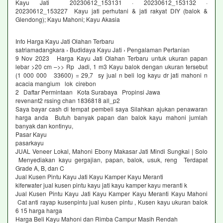
Kayu Jati 20230612_153131 · 20230612_153132 ·
20230612_153227 Kayu jati perhutani & jati rakyat DIY (balok &
Glendong); Kayu Mahoni; Kayu Akasia
Info Harga Kayu Jati Olahan Terbaru
satriamadangkara › Budidaya Kayu Jati › Pengalaman Pertanian
9 Nov 2023 Harga Kayu Jati Olahan Terbaru untuk ukuran papan
lebar >20 cm –>> Rp Jadi, 1 m3 Kayu balok dengan ukuran tersebut
(1 000 000 33600) = 29,7 sy jual n beli log kayu dr jati mahoni n
acacia mangium lok cirebon
2 Daftar Permintaan Kota Surabaya Propinsi Jawa
revenant2 rssing chan 1836818 all_p2
Saya bayar cash di tempat pembeli saya Silahkan ajukan penawaran
harga anda Butuh banyak papan dan balok kayu mahoni jumlah
banyak dan kontinyu,
Pasar Kayu
pasarkayu
JUAL Veneer Lokal, Mahoni Ebony Makasar Jati Mindi Sungkai | Solo
Menyediakan kayu gergajian, papan, balok, usuk, reng Terdapat
Grade A, B, dan C
Jual Kusen Pintu Kayu Jati Kayu Kamper Kayu Meranti
kiferwater jual kusen pintu kayu jati kayu kamper kayu meranti k
Jual Kusen Pintu Kayu Jati Kayu Kamper Kayu Meranti Kayu Mahoni
Cat anti rayap kusenpintu jual kusen pintu , Kusen kayu ukuran balok
6 15 harga harga
Harga Beli Kayu Mahoni dan Rimba Campur Masih Rendah