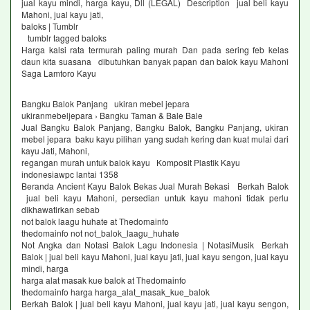
jual kayu mindi, harga kayu, Dll (LEGAL) Description jual beli kayu
Mahoni, jual kayu jati,
baloks | Tumblr
tumblr tagged baloks
Harga kalsi rata termurah paling murah Dan pada sering feb kelas
daun kita suasana dibutuhkan banyak papan dan balok kayu Mahoni
Saga Lamtoro Kayu
Bangku Balok Panjang ukiran mebel jepara
ukiranmebeljepara › Bangku Taman & Bale Bale
Jual Bangku Balok Panjang, Bangku Balok, Bangku Panjang, ukiran
mebel jepara baku kayu pilihan yang sudah kering dan kuat mulai dari
kayu Jati, Mahoni,
regangan murah untuk balok kayu Komposit Plastik Kayu
indonesiawpc lantai 1358
Beranda Ancient Kayu Balok Bekas Jual Murah Bekasi Berkah Balok
jual beli kayu Mahoni, persedian untuk kayu mahoni tidak perlu
dikhawatirkan sebab
not balok laagu huhate at Thedomainfo
thedomainfo not not_balok_laagu_huhate
Not Angka dan Notasi Balok Lagu Indonesia | NotasiMusik Berkah
Balok | jual beli kayu Mahoni, jual kayu jati, jual kayu sengon, jual kayu
mindi, harga
harga alat masak kue balok at Thedomainfo
thedomainfo harga harga_alat_masak_kue_balok
Berkah Balok | jual beli kayu Mahoni, jual kayu jati, jual kayu sengon,