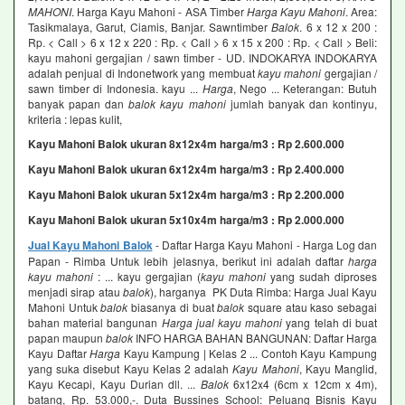
MAHONI
. Harga Kayu Mahoni - ASA Timber
Harga Kayu Mahoni
. Area:
Tasikmalaya, Garut, Ciamis, Banjar. Sawntimber
Balok
. 6 x 12 x 200 :
Rp. < Call > 6 x 12 x 220 : Rp. < Call > 6 x 15 x 200 : Rp. < Call > Beli:
kayu mahoni gergajian / sawn timber - UD. INDOKARYA INDOKARYA
adalah penjual di Indonetwork yang membuat
kayu mahoni
gergajian /
sawn timber di Indonesia. kayu ...
Harga
, Nego ... Keterangan: Butuh
banyak papan dan
balok kayu mahoni
jumlah banyak dan kontinyu,
kriteria : lepas kulit,
Kayu Mahoni Balok ukuran 8x12x4m harga/m3 : Rp 2.600.000
Kayu Mahoni Balok ukuran 6x12x4m harga/m3 : Rp 2.400.000
Kayu Mahoni Balok ukuran 5x12x4m harga/m3 : Rp 2.200.000
Kayu Mahoni Balok ukuran 5x10x4m harga/m3 : Rp 2.000.000
Jual Kayu Mahoni Balok
- Daftar Harga Kayu Mahoni - Harga Log dan
Papan - Rimba Untuk lebih jelasnya, berikut ini adalah daftar
harga
kayu mahoni
: ... kayu gergajian (
kayu mahoni
yang sudah diproses
menjadi sirap atau
balok
), harganya PK Duta Rimba: Harga Jual Kayu
Mahoni Untuk
balok
biasanya di buat
balok
square atau kaso sebagai
bahan material bangunan
Harga jual kayu mahoni
yang telah di buat
papan maupun
balok
INFO HARGA BAHAN BANGUNAN: Daftar Harga
Kayu Daftar
Harga
Kayu Kampung | Kelas 2 ... Contoh Kayu Kampung
yang suka disebut Kayu Kelas 2 adalah
Kayu Mahoni
, Kayu Manglid,
Kayu Kecapi, Kayu Durian dll. ...
Balok
6x12x4 (6cm x 12cm x 4m),
batang, Rp. 53.000,-. Duta Bussines School: Peluang Bisnis Kayu