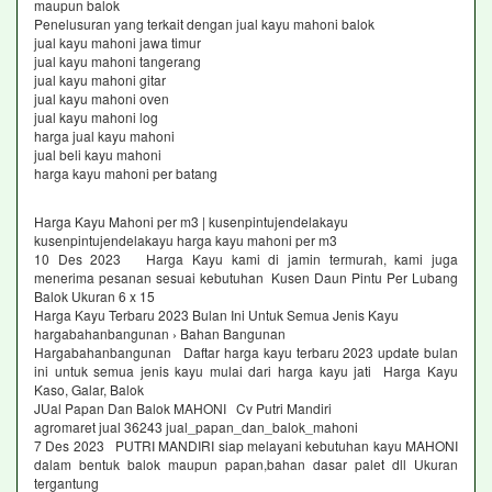
maupun balok
Penelusuran yang terkait dengan jual kayu mahoni balok
jual kayu mahoni jawa timur
jual kayu mahoni tangerang
jual kayu mahoni gitar
jual kayu mahoni oven
jual kayu mahoni log
harga jual kayu mahoni
jual beli kayu mahoni
harga kayu mahoni per batang
Harga Kayu Mahoni per m3 | kusenpintujendelakayu
kusenpintujendelakayu harga kayu mahoni per m3
10 Des 2023 Harga Kayu kami di jamin termurah, kami juga
menerima pesanan sesuai kebutuhan Kusen Daun Pintu Per Lubang
Balok Ukuran 6 x 15
Harga Kayu Terbaru 2023 Bulan Ini Untuk Semua Jenis Kayu
hargabahanbangunan › Bahan Bangunan
Hargabahanbangunan Daftar harga kayu terbaru 2023 update bulan
ini untuk semua jenis kayu mulai dari harga kayu jati Harga Kayu
Kaso, Galar, Balok
JUal Papan Dan Balok MAHONI Cv Putri Mandiri
agromaret jual 36243 jual_papan_dan_balok_mahoni
7 Des 2023 PUTRI MANDIRI siap melayani kebutuhan kayu MAHONI
dalam bentuk balok maupun papan,bahan dasar palet dll Ukuran
tergantung