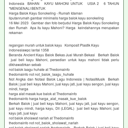
Indonesia BAHAN KAYU MAHONI UNTUK USIA 2 6 TAHUN
*MENGENALI BENTUK
Harga Balok Kayu Sonokeling ‹ Rumah Idaman
liputanrumah gambar minimalis harga balok kayu sonokeling
16 Mei 2023 Gambar dan foto berjudul Harga Balok Kayu Sonokeling
dan Rumah Apa itu kayu Mahoni? Harga keindahannya merupakan
rekaman
regangan murah untuk balok kayu Komposit Plastik Kayu
indonesiawpc lantai 1358
Beranda Ancient Kayu Balok Bekas Jual Murah Bekasi Berkah Balok
jual beli kayu Mahoni, persedian untuk kayu mahoni tidak perlu
dikhawatirkan sebab
not balok laagu huhate at Thedomainfo
thedomainfo not not_balok_laagu_huhate
Not Angka dan Notasi Balok Lagu Indonesia | NotasiMusik Berkah
Balok | jual beli kayu Mahoni, jual kayu jati, jual kayu sengon, jual kayu
mindi, harga
harga alat masak kue balok at Thedomainfo
thedomainfo harga harga_alat_masak_kue_balok
Berkah Balok | jual beli kayu Mahoni, jual kayu jati, jual kayu sengon,
jual kayu mindi, harga kayu, Dll (LEGAL) jual beli kayu Mahoni, jual
kayu jati, jual kayu
not balok sholawat nariah at Thedomainfo
thedomainfo not not_balok_sholawat_nariah
not balok sholawat nariah thedomainfo Berkah Balok | jual beli kayu