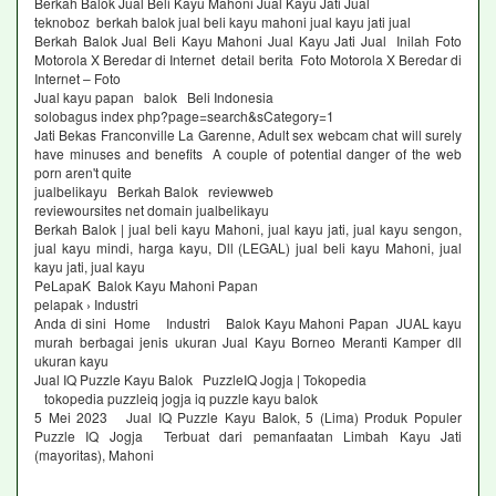
Berkah Balok Jual Beli Kayu Mahoni Jual Kayu Jati Jual
teknoboz berkah balok jual beli kayu mahoni jual kayu jati jual
Berkah Balok Jual Beli Kayu Mahoni Jual Kayu Jati Jual Inilah Foto
Motorola X Beredar di Internet detail berita Foto Motorola X Beredar di
Internet – Foto
Jual kayu papan balok Beli Indonesia
solobagus index php?page=search&sCategory=1
Jati Bekas Franconville La Garenne, Adult sex webcam chat will surely
have minuses and benefits A couple of potential danger of the web
porn aren't quite
jualbelikayu Berkah Balok reviewweb
reviewoursites net domain jualbelikayu
Berkah Balok | jual beli kayu Mahoni, jual kayu jati, jual kayu sengon,
jual kayu mindi, harga kayu, Dll (LEGAL) jual beli kayu Mahoni, jual
kayu jati, jual kayu
PeLapaK Balok Kayu Mahoni Papan
pelapak › Industri
Anda di sini Home Industri Balok Kayu Mahoni Papan JUAL kayu
murah berbagai jenis ukuran Jual Kayu Borneo Meranti Kamper dll
ukuran kayu
Jual IQ Puzzle Kayu Balok PuzzleIQ Jogja | Tokopedia
tokopedia puzzleiq jogja iq puzzle kayu balok
5 Mei 2023 Jual IQ Puzzle Kayu Balok, 5 (Lima) Produk Populer
Puzzle IQ Jogja Terbuat dari pemanfaatan Limbah Kayu Jati
(mayoritas), Mahoni