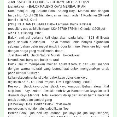
JUAL KAYU LOG SQUARE » LOG KAYU MERBAU IRIAN
jualankayu › › BALOK KALENG KAYU MERBAU IRIAN
Kami menjual Log Square Balok Kaleng Kayu Merbau Irian dengan
harga Rp 7,5 Jt FOB Irian dengan minimum order 1 Kontainer 20 Feet
berisi + 18 M3, Kami
[PDF]TINJAUAN PUSTAKA Balok Laminasi Balok laminasi
repository usu ac id bitstream 123456789 37546 4 Chapter%20II pdf
oleh DAR Ginting ‎2023
Balok laminasi pertama kali digunakan pada tahun 1893 di Eropa
pada sebuah auditorium Kayu mahoni lebih banyak digunakan
sebagai bahan baku mebel untuk indoor furniture Furniture high end
dengan harga yang relatif mahal dapat
Jual Buku APE Balok Natural Murah Tokoedukasi
tokoedukasi buku ape balok natural
Balok Umum merupakan mainan edukatif terbuat dari kayu mahoni
dengan warna natural yang bermanfaat untuk mengenalkan anak
pada bentuk & ukuran,
kajian eksperimental struktur balok kayu polos dan kayu
digilib itb ac id › S1 Final Project › Civil Engineering › 2008
Keyword Balok kayu polos, Balok kayu komposit, Beban lateral, Plat
strip besi, kayu kelas I diwakili oleh kayu Kamper dan kayu kelas II
diwakili Kayu Mahoni Nilai ekonomi dikaji dari aspek harga meterial
untuk pembuatan sampel yang
jualbelikayu files Berkah Balok reviewweb
reviewoursite net domain jualbelikayu files
Berkah Balok | jual beli kayu Mahoni, jual kayu jati, jual kayu sengon,