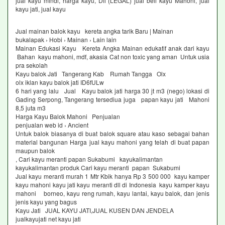
jual kayu mindi, harga kayu, Dll (LEGAL) jual beli kayu Mahoni, jual
kayu jati, jual kayu
Jual mainan balok kayu kereta angka tarik Baru | Mainan
bukalapak › Hobi › Mainan › Lain lain
Mainan Edukasi Kayu Kereta Angka Mainan edukatif anak dari kayu
Bahan kayu mahoni, mdf, akasia Cat non toxic yang aman Untuk usia
pra sekolah
Kayu balok Jati Tangerang Kab Rumah Tangga Olx
olx iklan kayu balok jati ID6fULw
6 hari yang lalu Jual Kayu balok jati harga 30 jt m3 (nego) lokasi di
Gading Serpong, Tangerang tersediua juga papan kayu jati Mahoni
8,5 juta m3
Harga Kayu Balok Mahoni Penjualan
penjualan web id › Ancient
Untuk balok biasanya di buat balok square atau kaso sebagai bahan
material bangunan Harga jual kayu mahoni yang telah di buat papan
maupun balok
, Cari kayu meranti papan Sukabumi kayukalimantan
kayukalimantan produk Cari kayu meranti papan Sukabumi
Jual kayu meranti murah 1 Mtr Kbik hanya Rp 3 500 000 kayu kamper
kayu mahoni kayu jati kayu meranti dll di Indonesia kayu kamper kayu
mahoni borneo, kayu reng rumah, kayu lantai, kayu balok, dan jenis
jenis kayu yang bagus
Kayu Jati JUAL KAYU JATI,JUAL KUSEN DAN JENDELA
jualkayujati net kayu jati