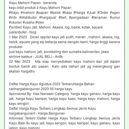
Kayu Mahoni Papan beranda
kayu bibit produk 4 Kayu Mahoni Papan
#Kayu #mahoni #papan #balok #kaso #Harga #Jual #Order #agen
#info #distributor #hargajual #beli #pengadaan #tanaman #umur
#ukuran #usaha #toko
Pembeli Kayu Jati, Mahoni, Akasia, log, balok, kotak, square
jualanbufet › blog
1 Mar 2023 Dicari spplier kayu jati putih, merah , mahoni, akasia, log,
balok, square yang sip bekerja sama dengan kami, harga tinggi karena
produksi
jual kayu mahoni, jati, sonokeling dari sumatra,kalimantan, jawa
archive kaskus › JUAL BELI › Antik
22 Mei 2023 kita siap menyediakan kayu mahoni dan jati dalam
bentuk balok ato papan Kalo ada dahan jati yg melengkung gan
skalian hargathx
Daftar Harga Kayu Agustus 2023 TerbaruHarga Bahan
carihargabangunan 2023 05 harga kayu
Sponsored By Has Nanaser Category harga kayu gaharu, harga kayu
jati, harga kayu kamper, harga kayu kaso, harga kayu mahoni, harga
kayu sengon
Daftar Harga Kayu Terbaru Lengkap Semua Jenis Kayu
hargabangunant › Harga Bangunan
Informasi Terkini Daftar Harga Kayu Terbaru Lengkap Semua Jenis
Kayu Baik Itu kayu jati, kayu sengon, kayu kamper, kayu gaharu, kayu
jabon, kayu mahoni,