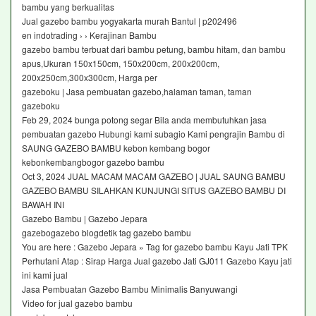
bambu yang berkualitas
Jual gazebo bambu yogyakarta murah Bantul | p202496
en indotrading › › Kerajinan Bambu
gazebo bambu terbuat dari bambu petung, bambu hitam, dan bambu
apus,Ukuran 150x150cm, 150x200cm, 200x200cm,
200x250cm,300x300cm, Harga per
gazeboku | Jasa pembuatan gazebo,halaman taman, taman
gazeboku
Feb 29, 2024 bunga potong segar Bila anda membutuhkan jasa
pembuatan gazebo Hubungi kami subagio Kami pengrajin Bambu di
SAUNG GAZEBO BAMBU kebon kembang bogor
kebonkembangbogor gazebo bambu
Oct 3, 2024 JUAL MACAM MACAM GAZEBO | JUAL SAUNG BAMBU
GAZEBO BAMBU SILAHKAN KUNJUNGI SITUS GAZEBO BAMBU DI
BAWAH INI
Gazebo Bambu | Gazebo Jepara
gazebogazebo blogdetik tag gazebo bambu
You are here : Gazebo Jepara » Tag for gazebo bambu Kayu Jati TPK
Perhutani Atap : Sirap Harga Jual gazebo Jati GJ011 Gazebo Kayu jati
ini kami jual
Jasa Pembuatan Gazebo Bambu Minimalis Banyuwangi
Video for jual gazebo bambu