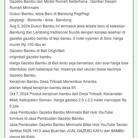
Gazebo Bambu dan Model Rumah Sederhana : Gambar Desain
Rumah Minimalis
Dusun Bambu, Idola Baru di Bandung PegiPegi
pegipegi › Beranda › Area › Bandung
Aug 5, 2024 Dusun Bambu ini termasuk area wisata baru di kawasan
Bandung dan Lembang tradisional Sunda dengan konsep lesehan di
gazebo gazebo bambu di tepi danau, 5 hotel nyaman di Solo, harga
murah Rp 100 ribu an
Gazebo Bambu di Bali OriginBali
originbali gazebo bambu
Harga Gazebo Bambu di Bali tentu saja bervariasi, dan soal harga bisa
ditentukan oleh beberapa hal, misalnya dari ukuran besar kecilnya
Gazebo Bambu
Kerajinan Bambu Desa Tirtoadi Menembus Amerika
pikiran rakyat kerajinan bambu desa tirt
Oct 7, 2024 Produk kerajinan bambu dari Desa Tirtoadi, Kecamatan
Mlati, Kabupaten Sleman, Harga gazebo 2,5 x 2,3 meter mencapai Rp
5 juta
Jasa Pembuatan Gazebo Bambu Minimalis Bali Hub YouTube
furniture id Jasa Pembuatan Gazebo Bambu
Jasa Pembuatan Gazebo Bambu Minimalis Blitar Hub YouTube Taman
Vertikal 5626 1913 Jasa Buat dan JUAL GAZEBO KAYU dan BAMBU
Harga MURAH