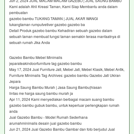
Jun 2, 2024 JUAL MACAM MACAM GAZEBO | JUAL SAUNG BAMBU
Kami adalah Ahli Kreasi Taman, Kami Siap Membantu anda dalam
pembuatan
gazebo bambu TUKANG TAMAN | JUAL AKAR WANGI
tukangtaman rumputvetiver gazebo gazebo ba
Detail Produk gazebo bambu Kehadiran sebuah gazebo dalam
sebuah taman membuat fungsi taman semakin terasa manfaatnya di
sebuah rumah Jika Anda
Gazebo Bambu Mebel Minimalis
jeparateakindoorfurniture tag gazebo bambu
May 17, 2024 Jual Furniture Jati, Mebel Jati, Mebel Klasik, Mebel Antik,
Furniture Minimalis Tag Archives: gazebo bambu Gazebo Jati Ukiran
Jepara
Harga Saung Bambu Murah | Jasa Saung Bambu|hiasan
lintas me harga saung bambu murah ja
Apr 11, 2024 Kami menyediakan berbagai macam suang bambu
gazebo bambu gubuk bambu, untuk keperluar perlengkapan rumah
anda
Jual Gazebo Bambu ‹ Model Rumah Sederhana
arumahminimalis desain jual gazebo bambu
Jun 21, 2024 Jual Gazebo Bambu Gambar dan foto berjudul Jual