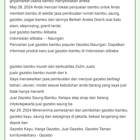
griyamarket usaha bambu menyediakan aneka
May 28, 2024 Anda mencari lokasi penjualan bambu untuk Anda
membeli bambu di sekitar jasa pembuatan rumah bambu, saung,
gazebo, pagar bambu dan lainnya Berkah Aneka Granit Jual batu
alam, stepnosing, granit lantai,
jual gazebo bambu Alibaba
indonesian alibaba › › Naungan
Pencarian jual gazebo bambu populer Gazebo,Naungan, Dapatkan
informasi produk baru jual gazebo bambu di indonesian alibaba
gazebo bambu murah dan berkualitas 2x2m Jualo
jualo gazebo bambu murah dan b
Saya menawarkan jasa pembuatan dan menjual gazebo berbagi
bahan, ukuran, model sesuai kebutuhan anda barang yang saya jual
tidak hanya menarik
Jual Gazebo Saung Bambu, Kelapa atap sirap dan Ilalang
infokotajakarta jual gazebo saung ba
Apr 29, 2024 Mmenerima pemesanan dan pembelian gazebo bambu,
gazebo kayu, saung dan sebaginya di jakarta, bekasi tangerang dan
depok dan
Gazebo Kayu, Harga Gazebo, Jual Gazebo, Gazebo Taman
furnitureterbaru › Gazebo