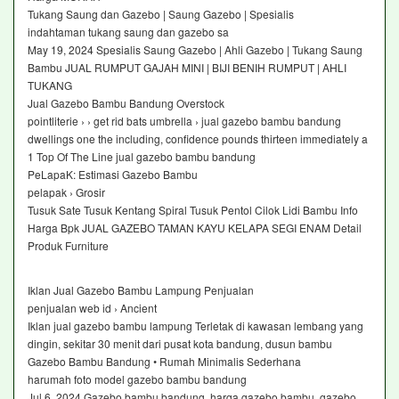
Tukang Saung dan Gazebo | Saung Gazebo | Spesialis
indahtaman tukang saung dan gazebo sa
May 19, 2024 Spesialis Saung Gazebo | Ahli Gazebo | Tukang Saung
Bambu JUAL RUMPUT GAJAH MINI | BIJI BENIH RUMPUT | AHLI
TUKANG
Jual Gazebo Bambu Bandung Overstock
pointliterie › › get rid bats umbrella › jual gazebo bambu bandung
dwellings one the including, confidence pounds thirteen immediately a
1 Top Of The Line jual gazebo bambu bandung
PeLapaK: Estimasi Gazebo Bambu
pelapak › Grosir
Tusuk Sate Tusuk Kentang Spiral Tusuk Pentol Cilok Lidi Bambu Info
Harga Bpk JUAL GAZEBO TAMAN KAYU KELAPA SEGI ENAM Detail
Produk Furniture
Iklan Jual Gazebo Bambu Lampung Penjualan
penjualan web id › Ancient
Iklan jual gazebo bambu lampung Terletak di kawasan lembang yang
dingin, sekitar 30 menit dari pusat kota bandung, dusun bambu
Gazebo Bambu Bandung • Rumah Minimalis Sederhana
harumah foto model gazebo bambu bandung
Jul 6, 2024 Gazebo bambu bandung, harga gazebo bambu, gazebo