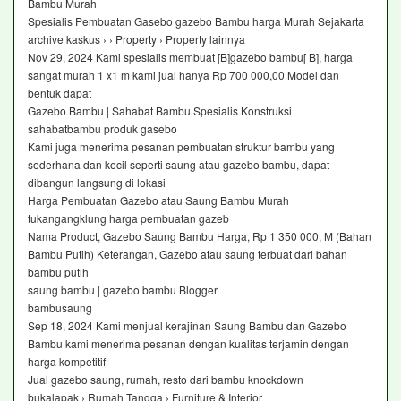
Bambu Murah
Spesialis Pembuatan Gasebo gazebo Bambu harga Murah Sejakarta
archive kaskus › › Property › Property lainnya
Nov 29, 2024 Kami spesialis membuat [B]gazebo bambu[ B], harga
sangat murah 1 x1 m kami jual hanya Rp 700 000,00 Model dan
bentuk dapat
Gazebo Bambu | Sahabat Bambu Spesialis Konstruksi
sahabatbambu produk gasebo
Kami juga menerima pesanan pembuatan struktur bambu yang
sederhana dan kecil seperti saung atau gazebo bambu, dapat
dibangun langsung di lokasi
Harga Pembuatan Gazebo atau Saung Bambu Murah
tukangangklung harga pembuatan gazeb
Nama Product, Gazebo Saung Bambu Harga, Rp 1 350 000, M (Bahan
Bambu Putih) Keterangan, Gazebo atau saung terbuat dari bahan
bambu putih
saung bambu | gazebo bambu Blogger
bambusaung
Sep 18, 2024 Kami menjual kerajinan Saung Bambu dan Gazebo
Bambu kami menerima pesanan dengan kualitas terjamin dengan
harga kompetitif
Jual gazebo saung, rumah, resto dari bambu knockdown
bukalapak › Rumah Tangga › Furniture & Interior