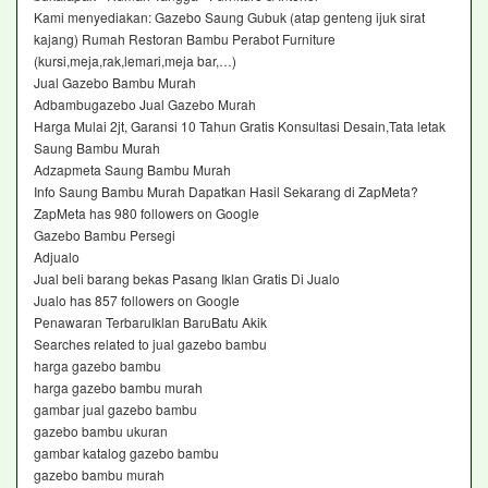
Kami menyediakan: Gazebo Saung Gubuk (atap genteng ijuk sirat
kajang) Rumah Restoran Bambu Perabot Furniture
(kursi,meja,rak,lemari,meja bar,…)
Jual Gazebo Bambu Murah‎
Adbambugazebo Jual Gazebo Murah‎
Harga Mulai 2jt, Garansi 10 Tahun Gratis Konsultasi Desain,Tata letak
Saung Bambu Murah‎
Adzapmeta Saung Bambu Murah‎
Info Saung Bambu Murah Dapatkan Hasil Sekarang di ZapMeta?
ZapMeta has 980 followers on Google
Gazebo Bambu Persegi‎
Adjualo ‎
Jual beli barang bekas Pasang Iklan Gratis Di Jualo
Jualo has 857 followers on Google
Penawaran TerbaruIklan BaruBatu Akik
Searches related to jual gazebo bambu
harga gazebo bambu
harga gazebo bambu murah
gambar jual gazebo bambu
gazebo bambu ukuran
gambar katalog gazebo bambu
gazebo bambu murah