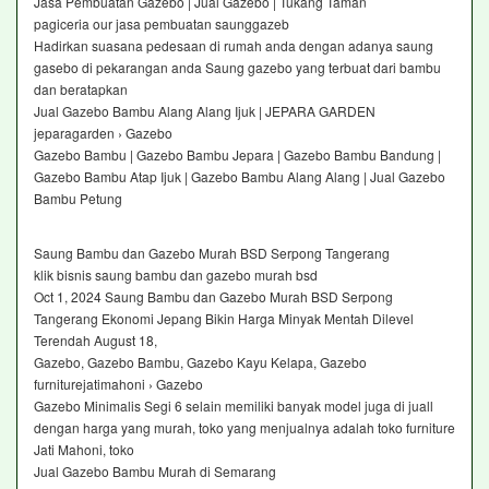
Jasa Pembuatan Gazebo | Jual Gazebo | Tukang Taman
pagiceria our jasa pembuatan saunggazeb
Hadirkan suasana pedesaan di rumah anda dengan adanya saung
gasebo di pekarangan anda Saung gazebo yang terbuat dari bambu
dan beratapkan
Jual Gazebo Bambu Alang Alang Ijuk | JEPARA GARDEN
jeparagarden › Gazebo
Gazebo Bambu | Gazebo Bambu Jepara | Gazebo Bambu Bandung |
Gazebo Bambu Atap Ijuk | Gazebo Bambu Alang Alang | Jual Gazebo
Bambu Petung
Saung Bambu dan Gazebo Murah BSD Serpong Tangerang
klik bisnis saung bambu dan gazebo murah bsd
Oct 1, 2024 Saung Bambu dan Gazebo Murah BSD Serpong
Tangerang Ekonomi Jepang Bikin Harga Minyak Mentah Dilevel
Terendah August 18,
Gazebo, Gazebo Bambu, Gazebo Kayu Kelapa, Gazebo
furniturejatimahoni › Gazebo
Gazebo Minimalis Segi 6 selain memiliki banyak model juga di juall
dengan harga yang murah, toko yang menjualnya adalah toko furniture
Jati Mahoni, toko
Jual Gazebo Bambu Murah di Semarang