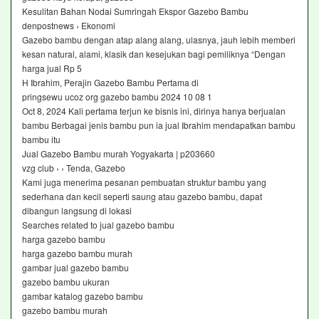
Kesulitan Bahan Nodai Sumringah Ekspor Gazebo Bambu
denpostnews › Ekonomi
Gazebo bambu dengan atap alang alang, ulasnya, jauh lebih memberi
kesan natural, alami, klasik dan kesejukan bagi pemiliknya “Dengan
harga jual Rp 5
H Ibrahim, Perajin Gazebo Bambu Pertama di
pringsewu ucoz org gazebo bambu 2024 10 08 1
Oct 8, 2024 Kali pertama terjun ke bisnis ini, dirinya hanya berjualan
bambu Berbagai jenis bambu pun ia jual Ibrahim mendapatkan bambu
bambu itu
Jual Gazebo Bambu murah Yogyakarta | p203660
vzg club › › Tenda, Gazebo
Kami juga menerima pesanan pembuatan struktur bambu yang
sederhana dan kecil seperti saung atau gazebo bambu, dapat
dibangun langsung di lokasi
Searches related to jual gazebo bambu
harga gazebo bambu
harga gazebo bambu murah
gambar jual gazebo bambu
gazebo bambu ukuran
gambar katalog gazebo bambu
gazebo bambu murah