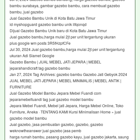
bambu surabaya, gambar gazebo bambu, cara membuat gazebo
bambu, jual gazebo
Jual Gazebo Bambu Unik di Kota Batu Jawa Timur
id myshopguard gazebo bambu unik ilfqonqd
Dijual Gazebo Bambu Unik baru di Kota Batu Jawa Timur
Jual gazebo bambu,harga mulai 2jt per unit tergantung ukuran
plus google wm posts 3R5fHzpfCFe
Jul 30, 2024 Jual gazebo bambu,harga mulai 2jt per unit tergantung
ukuran Adi Slamet Google
Gazebo Bambu | JUAL MEBEL JATI JEPARA | MEBEL
jeparahandicraft tag gazebo bambu
Jan 27, 2024 Tag Archives: gazebo bambu Gazebo Jati Gebyok 2024
JUAL MEBEL JATI JEPARA | MEBEL MINIMALIS | MEBEL ANTIK |
FURNITURE
Jual Gazebo Model Bambu Jepara Mebel Fuandi com
jeparamebelfuandi tag jual gazebo model bambu
Jepara Mebel Fuandi, Mebel jati Jepara, Harga Mebel Online, Toko
Furniture, Aneka · TENTANG KAMI Kursi Minimalisan Home » jual
gazebo model bambu
Jual gazebo, jasa pembuatan gazebo, gazebo, gazebo
weknowtheanswer jual gazebo jasa pemb
harga rumah bambu, pasang gazebo kayu, jual gazebo jakarta, saung