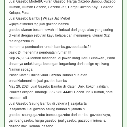
Jual Gazebo,Model&Ukuran Gazebo, Harga Gazebo Bambu, Gazebo
Rumah, Rumah Gazebo, Gazebo Jati, Harga Gazebo Kayu, Gazebo
Kelapa, Pusat
Jual Gazebo Bambu | Wijaya Jati Mebel
wijayajatimebel tag jual gazebo bambu
gazebo ukuran besar mewah ini terbuat dari glugu atau yang sering
dikenal dengan sebutan kayu kelapa dan mempunyai ukuran 3x2
meter gazebo ini
menerima pembuatan rumah bambu,gazebo basic 24
basic 24 menerima pembuatan rumah ht
Sep 24, 2024 Mohon maaf baru di jawab kang Heru Gunawan , Pada
dasarnya untuk harga borongan tergantung dari design nya kang
Namun sebagai
Pasar Klaten Online: Jual Gazebo Bambu di Klaten
pasarklatenonline jual gazebo bambu
May 29, 2024 Jual Gazebo Bambu di Klaten Unik, kokoh, rakitan,
kwalitas ekspor Hubungi 0857 280 44481 Cocok untuk rumah, hotel,
restoran, dll
Jual Gazebo Saung Bambu di Jakarta | jasajakarta
jasajakarta jual gazebo saung bambu di jakarta h
gazebo, saung, gazebo bambu, gazebo dari bambu, gazebo kayu,
gambar gazebo, harga gazebo, jual gazebo, gazebo minimalis,
gazebo kayu kelapa, gazebo