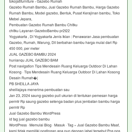
tokojatifurniture › Gazebo Rumah
Gazebo Rumah Bambu, Jual Gazebo Rumah Bambu, Harga Gazebo
Rumah Bambu, Model gazebo, Bentuk, Pusat Kerajinan bambu, Toko
Mebel Jepara,
Pembuatan Gazebo Rumah Bambu Chitku
chitku Layanan GazeboBambu pr2t22
Yogyakarta , DI Yogyakarta Jenis Iklan : Penawaran Jasa pembuatan
Gazebo, Rumah, Warung, Dll berbahan bambu harga mulai dari Rp
450 000, per meter
JUAL GAZEBO BAMBU 2024
hunianqu JUAL GAZEBO BAM
Post navigation Tips Mendesain Ruang Keluarga Outdoor Di Lahan
Kosong · Tips Mendesain Ruang Keluarga Outdoor Di Lahan Kosong
Desain Rumah�|
PB SHEILLA JAYA
sheillajaya menerima pembuatan sau
Jan 23, 2024 saung gazebo pull ukuran di tentukan pemesan harga
permtr Rp saung gazebo setenga badan plus jembatan bambu harga
permtr Rp
Jual Gazebo Bambu WordPress
id tag jual gazebo bambu
WordPress · Memulai Blog · Masuk · Tag » Jual Gazebo Bambu Maaf,
kami tidak memiliki postingan apa pun dengan label tersebut Pos pos