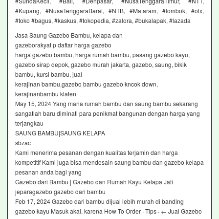
#SundaKecil, #Bali, #Denpasar, #NusaTenggaraTimur, #NTT,
#Kupang, #NusaTenggaraBarat, #NTB, #Mataram, #lombok, #olx,
#toko #bagus, #kaskus, #tokopedia, #zalora, #bukalapak, #lazada
Jasa Saung Gazebo Bambu, kelapa dan
gazeborakyat p daftar harga gazebo
harga gazebo bambu, harga rumah bambu, pasang gazebo kayu,
gazebo sirap depok, gazebo murah jakarta, gazebo, saung, bikik
bambu, kursi bambu, jual
kerajinan bambu,gazebo bambu gazebo kncok down,
kerajinanbambu klaten
May 15, 2024 Yang mana rumah bambu dan saung bambu sekarang
sangatlah baru diminati para penikmat bangunan dengan harga yang
terjangkau
SAUNG BAMBU|SAUNG KELAPA
sbzac
Kami menerima pesanan dengan kualitas terjamin dan harga
kompetitif Kami juga bisa mendesain saung bambu dan gazebo kelapa
pesanan anda bagi yang
Gazebo dari Bambu | Gazebo dan Rumah Kayu Kelapa Jati
jeparagazebo gazebo dari bambu
Feb 17, 2024 Gazebo dari bambu dijual lebih murah di banding
gazebo kayu Masuk akal, karena How To Order · Tips · ← Jual Gazebo