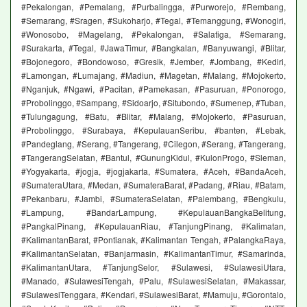
#Pekalongan, #Pemalang, #Purbalingga, #Purworejo, #Rembang,
#Semarang, #Sragen, #Sukoharjo, #Tegal, #Temanggung, #Wonogiri,
#Wonosobo, #Magelang, #Pekalongan, #Salatiga, #Semarang,
#Surakarta, #Tegal, #JawaTimur, #Bangkalan, #Banyuwangi, #Blitar,
#Bojonegoro, #Bondowoso, #Gresik, #Jember, #Jombang, #Kediri,
#Lamongan, #Lumajang, #Madiun, #Magetan, #Malang, #Mojokerto,
#Nganjuk, #Ngawi, #Pacitan, #Pamekasan, #Pasuruan, #Ponorogo,
#Probolinggo, #Sampang, #Sidoarjo, #Situbondo, #Sumenep, #Tuban,
#Tulungagung, #Batu, #Blitar, #Malang, #Mojokerto, #Pasuruan,
#Probolinggo, #Surabaya, #KepulauanSeribu, #banten, #Lebak,
#Pandeglang, #Serang, #Tangerang, #Cilegon, #Serang, #Tangerang,
#TangerangSelatan, #Bantul, #GunungKidul, #KulonProgo, #Sleman,
#Yogyakarta, #jogja, #jogjakarta, #Sumatera, #Aceh, #BandaAceh,
#SumateraUtara, #Medan, #SumateraBarat, #Padang, #Riau, #Batam,
#Pekanbaru, #Jambi, #SumateraSelatan, #Palembang, #Bengkulu,
#Lampung, #BandarLampung, #KepulauanBangkaBelitung,
#PangkalPinang, #KepulauanRiau, #TanjungPinang, #Kalimatan,
#KalimantanBarat, #Pontianak, #Kalimantan Tengah, #PalangkaRaya,
#KalimantanSelatan, #Banjarmasin, #KalimantanTimur, #Samarinda,
#KalimantanUtara, #TanjungSelor, #Sulawesi, #SulawesiUtara,
#Manado, #SulawesiTengah, #Palu, #SulawesiSelatan, #Makassar,
#SulawesiTenggara, #Kendari, #SulawesiBarat, #Mamuju, #Gorontalo,