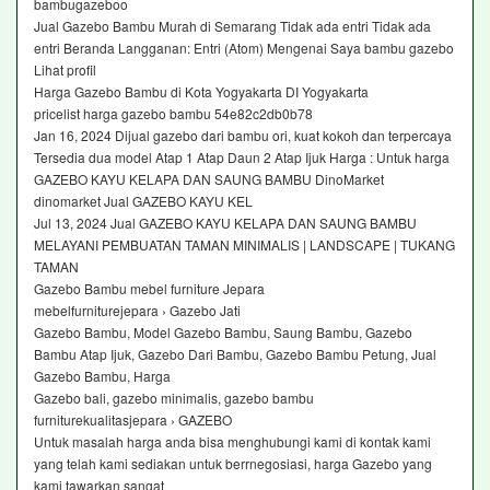
bambugazeboo
Jual Gazebo Bambu Murah di Semarang Tidak ada entri Tidak ada
entri Beranda Langganan: Entri (Atom) Mengenai Saya bambu gazebo
Lihat profil
Harga Gazebo Bambu di Kota Yogyakarta DI Yogyakarta
pricelist harga gazebo bambu 54e82c2db0b78
Jan 16, 2024 Dijual gazebo dari bambu ori, kuat kokoh dan terpercaya
Tersedia dua model Atap 1 Atap Daun 2 Atap Ijuk Harga : Untuk harga
GAZEBO KAYU KELAPA DAN SAUNG BAMBU DinoMarket
dinomarket Jual GAZEBO KAYU KEL
Jul 13, 2024 Jual GAZEBO KAYU KELAPA DAN SAUNG BAMBU
MELAYANI PEMBUATAN TAMAN MINIMALIS | LANDSCAPE | TUKANG
TAMAN
Gazebo Bambu mebel furniture Jepara
mebelfurniturejepara › Gazebo Jati
Gazebo Bambu, Model Gazebo Bambu, Saung Bambu, Gazebo
Bambu Atap Ijuk, Gazebo Dari Bambu, Gazebo Bambu Petung, Jual
Gazebo Bambu, Harga
Gazebo bali, gazebo minimalis, gazebo bambu
furniturekualitasjepara › GAZEBO
Untuk masalah harga anda bisa menghubungi kami di kontak kami
yang telah kami sediakan untuk berrnegosiasi, harga Gazebo yang
kami tawarkan sangat