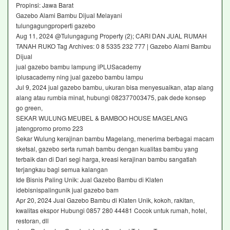
Propinsi: Jawa Barat
Gazebo Alami Bambu Dijual Melayani
tulungagungproperti gazebo
Aug 11, 2024 @Tulungagung Property (2); CARI DAN JUAL RUMAH
TANAH RUKO Tag Archives: 0 8 5335 232 777 | Gazebo Alami Bambu
Dijual
jual gazebo bambu lampung iPLUSacademy
iplusacademy ning jual gazebo bambu lampu
Jul 9, 2024 jual gazebo bambu, ukuran bisa menyesuaikan, atap alang
alang atau rumbia minat, hubungi 082377003475, pak dede konsep
go green,
SEKAR WULUNG MEUBEL & BAMBOO HOUSE MAGELANG
jatengpromo promo 223
Sekar Wulung kerajinan bambu Magelang, menerima berbagai macam
sketsal, gazebo serta rumah bambu dengan kualitas bambu yang
terbaik dan di Dari segi harga, kreasi kerajinan bambu sangatlah
terjangkau bagi semua kalangan
Ide Bisnis Paling Unik: Jual Gazebo Bambu di Klaten
idebisnispalingunik jual gazebo bam
Apr 20, 2024 Jual Gazebo Bambu di Klaten Unik, kokoh, rakitan,
kwalitas ekspor Hubungi 0857 280 44481 Cocok untuk rumah, hotel,
restoran, dll