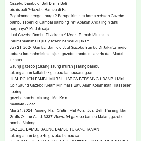
Gazebo Bambu di Bali Bisnis Bali
bisnis bali ?Gazebo Bambu di Bali
Bagaimana dengan harga? Berapa kira kira harga sebuah Gazebo
bambu seperti di Gambar samping ini? Apakah Anda ingin tahu
harganya? Mudah saja
Jual Gazebo Bambu Di Jakarta √ Model Rumah Minimalis
inrumahminimalis jual gazebo bambu di jakart
Jan 24, 2024 Gambar dan foto Jual Gazebo Bambu Di Jakarta model
terbaru inrumahminimalis jual gazebo bambu di jakarta dan Model
Desain
Saung gazebo | tukang saung murah | saung bambu
tukangtaman kaffah biz gazebo bambusaungbam
JUAL POHON BAMBU MURAH HARGA BERSAING 1 BAMBU Mini
Golf Saung Gazebo Kolam Minimalis Batu Alam Kolam Ikan Hias Relief
Tebing
gazebo bambu Malang | MallKota
mallkota › Jasa
Mar 24, 2024 Pasang Iklan Gratis · MallKota | Jual Beli | Pasang Iklan
Gratis Online Ad id: 3337 Views: 94 gazebo bambu Malanggazebo
bambu Malang
GAZEBO BAMBU SAUNG BAMBU TUKANG TAMAN
tukangtaman bogor4u gazebo bambu sa