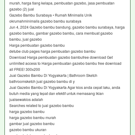
murah, harga tiang kelapa, pembuatan gazebo, jasa pembuatan
gazebo (2) jual
Gazebo Bambu Surabaya • Rumah Minimalis Unik
okrumahminimalis gazebo bambu surabaya
Jun 4, 2024 Gazebo bambu bandung, gazebo bambu surabaya, harga
gazebo bambu, gambar gazebo bambu, cara membuat gazebo
bambu, jual gazebo
Harga pembuatan gazebo bambu
detube club pages harga pembuatan gazebo bambu
Download Harga pembuatan gazebo bambufree download Get
unlimited access to Harga pembuatan gazebo bambu free download
all FREE! 300x200
Jual Gazebo Bambu Di Yogyakarta | Bathroom Sketch
bathroomsketch jual gazebo bambu di y
Jual Gazebo Bambu Di Yogyakarta Agar kios anda cepat laku, anda
butuh media yang tepat dan efektif untuk memasang iklan
jualsewakios adalah
Searches related to jual gazebo bambu
harga gazebo bambu
harga gazebo bambu murah
gambar jual gazebo bambu
gazebo bambu ukuran