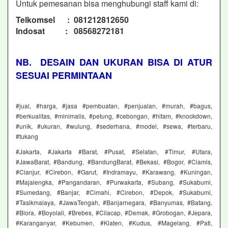
Untuk pemesanan bisa menghubungi staff kami di:
Telkomsel : 081212812650
Indosat : 08568272181
NB. DESAIN DAN UKURAN BISA DI ATUR
SESUAI PERMINTAAN
#jual, #harga, #jasa #pembuatan, #penjualan, #murah, #bagus,
#berkualitas, #minimalis, #petung, #cebongan, #hitam, #knockdown,
#unik, #ukuran, #wulung, #sederhana, #model, #sewa, #terbaru,
#tukang
#Jakarta, #Jakarta #Barat, #Pusat, #Selatan, #Timur, #Utara,
#JawaBarat, #Bandung, #BandungBarat, #Bekasi, #Bogor, #Ciamis,
#Cianjur, #Cirebon, #Garut, #Indramayu, #Karawang, #Kuningan,
#Majalengka, #Pangandaran, #Purwakarta, #Subang, #Sukabumi,
#Sumedang, #Banjar, #Cimahi, #Cirebon, #Depok, #Sukabumi,
#Tasikmalaya, #JawaTengah, #Banjarnegara, #Banyumas, #Batang,
#Blora, #Boyolali, #Brebes, #Cilacap, #Demak, #Grobogan, #Jepara,
#Karanganyar, #Kebumen, #Klaten, #Kudus, #Magelang, #Pati,