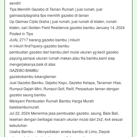
sendiri
Tips Memilih Gazebo di Taman Rumah | jual rumah, jual
galmasciptagraha tips memilih gazebo di taman
Up Galmas Cipta Graha | jual rumah, jual rumah di klaten, rumah
klaten, cari Golden Field Residence gazebo bambu January 14, 2024
Posted in Tips
JUAL 2717 barang gazebo bambu | inkuiri
m inkuiri find?query=gazebo bambu
pembuatan gazebo dari bambu,dari mulai ukuran yg kecil gazebo
payung,sampai ukuran rumah makan,atau fila bambu,kami siap
mengerjakanya,baik di atas
GAZEBO BAMBU
gazebobambu tukangtaman
Jual Gazebo Bambu, Gajebo Kayu, Gazebo Kelapa, Tanaman Hias,
Rumput Gajah Mini, Rumput Golf, Relif, Perpaduan taman dengan
gazebo saung bambu
Melayani Pembuatan Rumah Bambu Harga Murah
balebambumurah
Jul 22, 2024 Menerima jasa pembuatan gazebo, saung, Bale Bali,
lesehan dengan berbagai macam ukuran mulai dari 2x2, 4x4 sesuai
kebutuhan
Usaha Bambu – Menyediakan aneka bambu di Limo, Depok