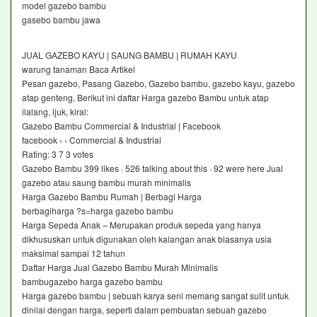
model gazebo bambu
gasebo bambu jawa
JUAL GAZEBO KAYU | SAUNG BAMBU | RUMAH KAYU
warung tanaman Baca Artikel
Pesan gazebo, Pasang Gazebo, Gazebo bambu, gazebo kayu, gazebo
atap genteng, Berikut ini daftar Harga gazebo Bambu untuk atap
ilalang, ijuk, kirai:
Gazebo Bambu Commercial & Industrial | Facebook
facebook › › Commercial & Industrial
Rating: 3 7 ‎3 votes
Gazebo Bambu 399 likes · 526 talking about this · 92 were here Jual
gazebo atau saung bambu murah minimalis
Harga Gazebo Bambu Rumah | Berbagi Harga
berbagiharga ?s=harga gazebo bambu
Harga Sepeda Anak – Merupakan produk sepeda yang hanya
dikhususkan untuk digunakan oleh kalangan anak biasanya usia
maksimal sampai 12 tahun
Daftar Harga Jual Gazebo Bambu Murah Minimalis
bambugazebo harga gazebo bambu
Harga gazebo bambu | sebuah karya seni memang sangat sulit untuk
dinilai dengan harga, seperti dalam pembuatan sebuah gazebo