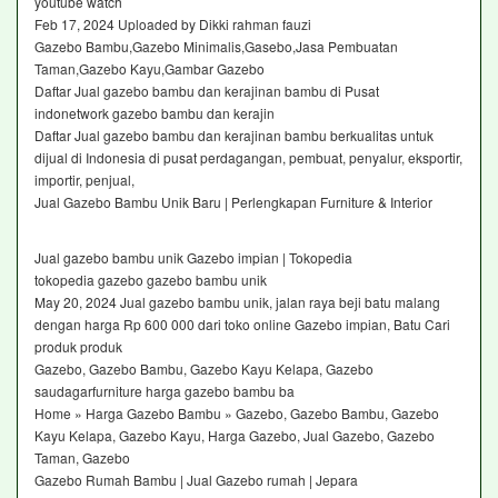
youtube watch
Feb 17, 2024 Uploaded by Dikki rahman fauzi
Gazebo Bambu,Gazebo Minimalis,Gasebo,Jasa Pembuatan
Taman,Gazebo Kayu,Gambar Gazebo
Daftar Jual gazebo bambu dan kerajinan bambu di Pusat
indonetwork gazebo bambu dan kerajin
Daftar Jual gazebo bambu dan kerajinan bambu berkualitas untuk
dijual di Indonesia di pusat perdagangan, pembuat, penyalur, eksportir,
importir, penjual,
Jual Gazebo Bambu Unik Baru | Perlengkapan Furniture & Interior‎
Jual gazebo bambu unik Gazebo impian | Tokopedia
tokopedia gazebo gazebo bambu unik
May 20, 2024 Jual gazebo bambu unik, jalan raya beji batu malang
dengan harga Rp 600 000 dari toko online Gazebo impian, Batu Cari
produk produk
Gazebo, Gazebo Bambu, Gazebo Kayu Kelapa, Gazebo
saudagarfurniture harga gazebo bambu ba
Home » Harga Gazebo Bambu » Gazebo, Gazebo Bambu, Gazebo
Kayu Kelapa, Gazebo Kayu, Harga Gazebo, Jual Gazebo, Gazebo
Taman, Gazebo
Gazebo Rumah Bambu | Jual Gazebo rumah | Jepara