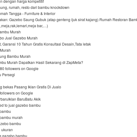
min dengan harga kompetitif
aung, rumah, resto dari bambu knockdown
mah Tangga › Furniture & Interior
kan: Gazebo Saung Gubuk (atap genteng ijuk sirat kajang) Rumah Restoran Bam
si,meja,rak,lemari,meja bar,…)
ambu Murah‎
o Jual Gazebo Murah‎
t, Garansi 10 Tahun Gratis Konsultasi Desain,Tata letak
Murah‎
ung Bambu Murah‎
mbu Murah Dapatkan Hasil Sekarang di ZapMeta?
80 followers on Google
Persegi‎
ng bekas Pasang Iklan Gratis Di Jualo
 followers on Google
baruIklan BaruBatu Akik
ed to jual gazebo bambu
 bambu
 bambu murah
gazebo bambu
 ukuran
og gazebo bambu