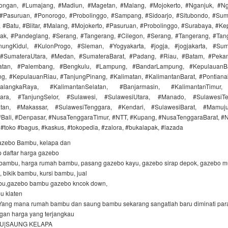
ongan, #Lumajang, #Madiun, #Magetan, #Malang, #Mojokerto, #Nganjuk, #Ng
Pasuruan, #Ponorogo, #Probolinggo, #Sampang, #Sidoarjo, #Situbondo, #Su
 #Batu, #Blitar, #Malang, #Mojokerto, #Pasuruan, #Probolinggo, #Surabaya, #Ke
ak, #Pandeglang, #Serang, #Tangerang, #Cilegon, #Serang, #Tangerang, #Tan
nungKidul, #KulonProgo, #Sleman, #Yogyakarta, #jogja, #jogjakarta, #Sum
#SumateraUtara, #Medan, #SumateraBarat, #Padang, #Riau, #Batam, #Pekan
atan, #Palembang, #Bengkulu, #Lampung, #BandarLampung, #KepulauanBa
g, #KepulauanRiau, #TanjungPinang, #Kalimatan, #KalimantanBarat, #Pontiana
langkaRaya, #KalimantanSelatan, #Banjarmasin, #KalimantanTimur,
tara, #TanjungSelor, #Sulawesi, #SulawesiUtara, #Manado, #SulawesiT
atan, #Makassar, #SulawesiTenggara, #Kendari, #SulawesiBarat, #Mamuju
#Bali, #Denpasar, #NusaTenggaraTimur, #NTT, #Kupang, #NusaTenggaraBarat, #
 #toko #bagus, #kaskus, #tokopedia, #zalora, #bukalapak, #lazada
azebo Bambu, kelapa dan
p daftar harga gazebo
bambu, harga rumah bambu, pasang gazebo kayu, gazebo sirap depok, gazebo mu
 bikik bambu, kursi bambu, jual
mbu,gazebo bambu gazebo kncok down,
u klaten
Yang mana rumah bambu dan saung bambu sekarang sangatlah baru diminati par
an harga yang terjangkau
U|SAUNG KELAPA