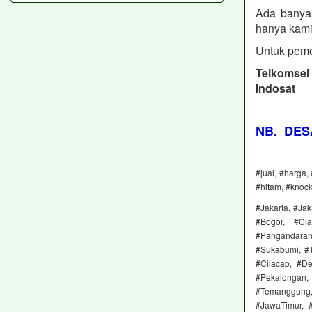
Ada banya
hanya kami
Untuk peme
Telkomse
Indosat
NB. DES
#jual, #harga,
#hitam, #knoc
#Jakarta, #Jak
#Bogor, #Cia
#Pangandaran
#Sukabumi, #T
#Cilacap, #D
#Pekalongan, 
#Temanggung, 
#JawaTimur, #