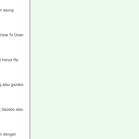
in saung
a How To Order
al hanya Rp
g atau gazebo
, Gazebo atau
an dengan