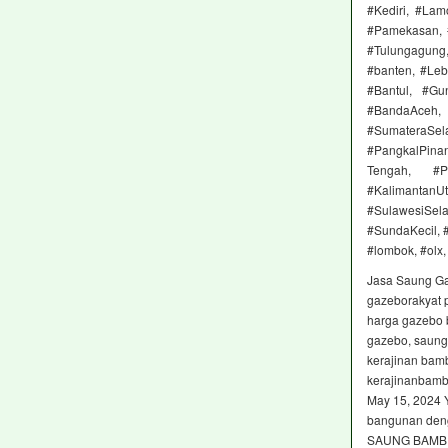
#Kediri, #Lam
#Pamekasan, #
#Tulungagung,
#banten, #Leb
#Bantul, #Gu
#BandaAceh, 
#SumateraSel
#PangkalPinan
Tengah, #Pa
#KalimantanU
#SulawesiSel
#SundaKecil, 
#lombok, #olx,
Jasa Saung G
gazeborakyat 
harga gazebo 
gazebo, saung,
kerajinan ba
kerajinanbamb
May 15, 2024 
bangunan deng
SAUNG BAMB