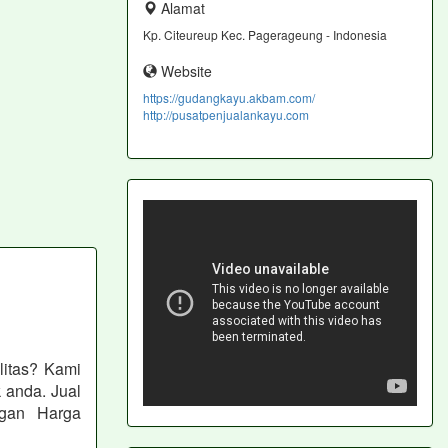
Alamat
Kp. Citeureup Kec. Pagerageung - Indonesia
Website
https://gudangkayu.akbam.com/
http://pusatpenjualankayu.com
litas? Kami
 anda. Jual
ngan Harga