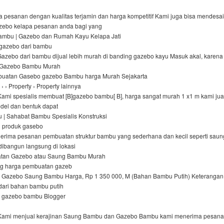
 pesanan dengan kualitas terjamin dan harga kompetitif Kami juga bisa mendesa
zebo kelapa pesanan anda bagi yang
ambu | Gazebo dan Rumah Kayu Kelapa Jati
 gazebo dari bambu
Gazebo dari bambu dijual lebih murah di banding gazebo kayu Masuk akal, karen
al Gazebo Bambu Murah
buatan Gasebo gazebo Bambu harga Murah Sejakarta
› › Property › Property lainnya
Kami spesialis membuat [B]gazebo bambu[ B], harga sangat murah 1 x1 m kami ju
del dan bentuk dapat
| Sahabat Bambu Spesialis Konstruksi
 produk gasebo
erima pesanan pembuatan struktur bambu yang sederhana dan kecil seperti saun
dibangun langsung di lokasi
tan Gazebo atau Saung Bambu Murah
ng harga pembuatan gazeb
 Gazebo Saung Bambu Harga, Rp 1 350 000, M (Bahan Bambu Putih) Keterangan
 dari bahan bambu putih
| gazebo bambu Blogger
 Kami menjual kerajinan Saung Bambu dan Gazebo Bambu kami menerima pesan