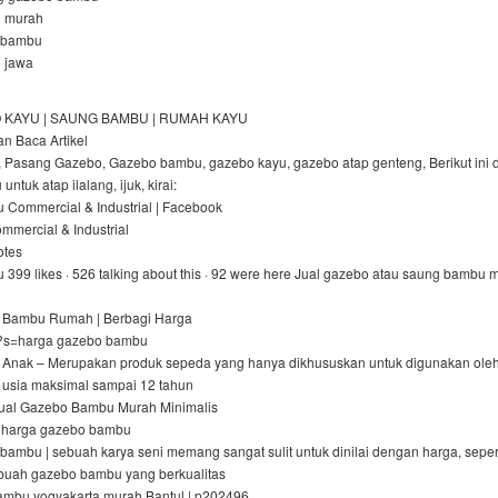
 murah
 bambu
 jawa
 KAYU | SAUNG BAMBU | RUMAH KAYU
n Baca Artikel
 Pasang Gazebo, Gazebo bambu, gazebo kayu, gazebo atap genteng, Berikut ini d
tuk atap ilalang, ijuk, kirai:
Commercial & Industrial | Facebook
ommercial & Industrial
otes
99 likes · 526 talking about this · 92 were here Jual gazebo atau saung bambu 
 Bambu Rumah | Berbagi Harga
 ?s=harga gazebo bambu
Anak – Merupakan produk sepeda yang hanya dikhususkan untuk digunakan ole
 usia maksimal sampai 12 tahun
Jual Gazebo Bambu Murah Minimalis
harga gazebo bambu
ambu | sebuah karya seni memang sangat sulit untuk dinilai dengan harga, seper
buah gazebo bambu yang berkualitas
ambu yogyakarta murah Bantul | p202496