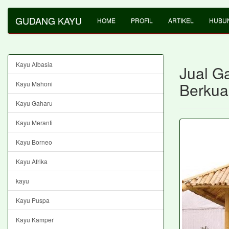
GUDANG KAYU
HOME
PROFIL
ARTIKEL
HUBUN
Kayu Albasia
Jual G
Berkua
Kayu Mahoni
Kayu Gaharu
Kayu Meranti
Kayu Borneo
Kayu Afrika
kayu
Kayu Puspa
Kayu Kamper