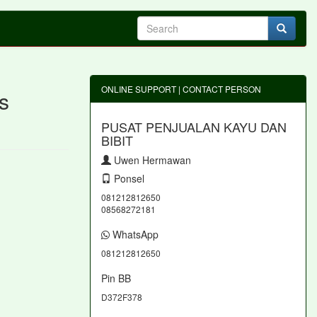
ONLINE SUPPORT | CONTACT PERSON
s
PUSAT PENJUALAN KAYU DAN
BIBIT
Uwen Hermawan
Ponsel
081212812650
08568272181
WhatsApp
081212812650
Pin BB
D372F378