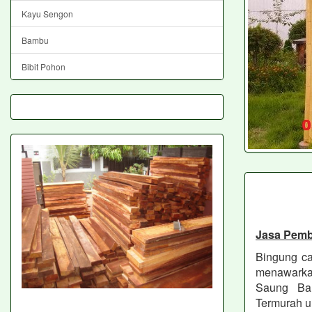
Kayu Sengon
Bambu
Bibit Pohon
Jasa Pem
Bingung ca
menawarkan
Saung Bam
Termurah u