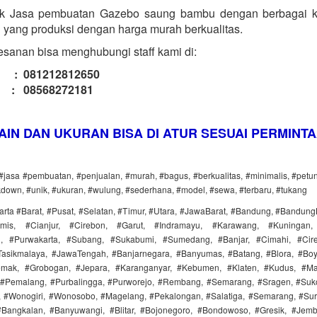
k Jasa pembuatan Gazebo saung bambu dengan berbagai kua
 yang produksi dengan harga murah berkualitas.
sanan bisa menghubungi staff kami di:
l : 081212812650
 : 08568272181
AIN DAN UKURAN BISA DI ATUR SESUAI PERMINT
 #jasa #pembuatan, #penjualan, #murah, #bagus, #berkualitas, #minimalis, #pet
kdown, #unik, #ukuran, #wulung, #sederhana, #model, #sewa, #terbaru, #tukang
arta #Barat, #Pusat, #Selatan, #Timur, #Utara, #JawaBarat, #Bandung, #Bandung
mis, #Cianjur, #Cirebon, #Garut, #Indramayu, #Karawang, #Kuningan,
, #Purwakarta, #Subang, #Sukabumi, #Sumedang, #Banjar, #Cimahi, #Cir
asikmalaya, #JawaTengah, #Banjarnegara, #Banyumas, #Batang, #Blora, #Boyo
emak, #Grobogan, #Jepara, #Karanganyar, #Kebumen, #Klaten, #Kudus, #Mag
#Pemalang, #Purbalingga, #Purworejo, #Rembang, #Semarang, #Sragen, #Suko
#Wonogiri, #Wonosobo, #Magelang, #Pekalongan, #Salatiga, #Semarang, #Sura
Bangkalan, #Banyuwangi, #Blitar, #Bojonegoro, #Bondowoso, #Gresik, #Jem