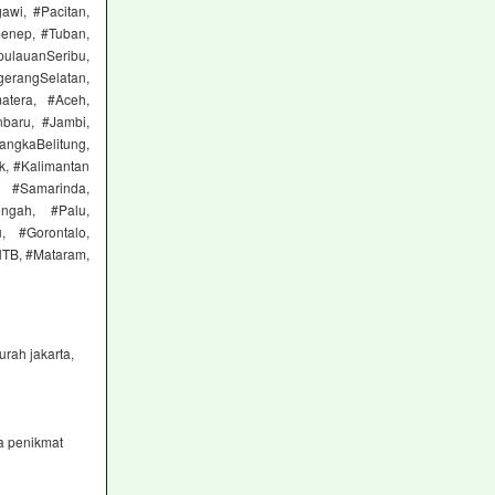
awi, #Pacitan,
menep, #Tuban,
pulauanSeribu,
gerangSelatan,
atera, #Aceh,
baru, #Jambi,
ngkaBelitung,
k, #Kalimantan
 #Samarinda,
engah, #Palu,
, #Gorontalo,
NTB, #Mataram,
rah jakarta,
a penikmat