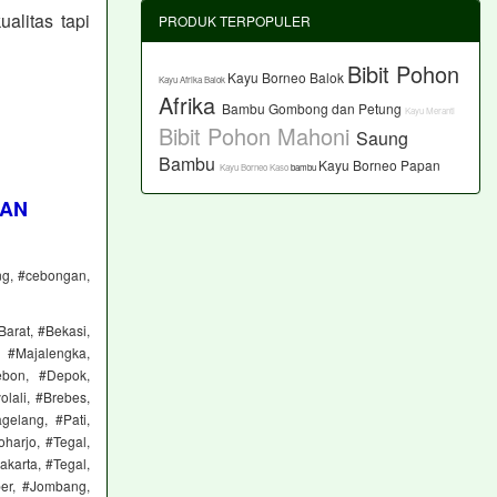
litas tapi
PRODUK TERPOPULER
Bibit Pohon
Kayu Borneo Balok
Kayu Afrika Balok
Afrika
Bambu Gombong dan Petung
Kayu Meranti
Bibit Pohon Mahoni
Saung
Bambu
Kayu Borneo Papan
Kayu Borneo Kaso
bambu
AAN
ung, #cebongan,
Barat, #Bekasi,
 #Majalengka,
ebon, #Depok,
lali, #Brebes,
elang, #Pati,
harjo, #Tegal,
karta, #Tegal,
ber, #Jombang,