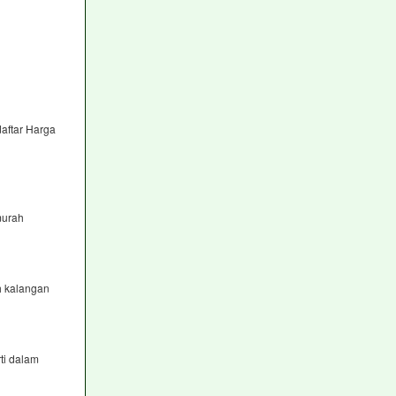
aftar Harga
murah
h kalangan
ti dalam