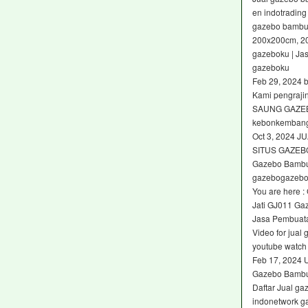
en indotrading
gazebo bambu 
200x200cm, 2
gazeboku | Ja
gazeboku
Feb 29, 2024 
Kami pengraji
SAUNG GAZEB
kebonkembang
Oct 3, 2024
SITUS GAZEB
Gazebo Bambu
gazebogazebo 
You are here :
Jati GJ011 Gaz
Jasa Pembuat
Video for jua
youtube watch
Feb 17, 2024 
Gazebo Bambu
Daftar Jual g
indonetwork g