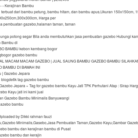
 › › Kerajinan Bambu
terbuat dari bambu petung, bambu hitam, dan bambu apus,Ukuran 150x150cm, 
00x250cm,300x300cm, Harga per
sa pembuatan gazebo,halaman taman, taman
bunga potong segar Bila anda membutuhkan jasa pembuatan gazebo Hubungi kam
n Bambu di
O BAMBU kebon kembang bogor
bogor gazebo bambu
 JUAL MACAM MACAM GAZEBO | JUAL SAUNG BAMBU GAZEBO BAMBU SILAHK
O BAMBU DI BAWAH INI
 | Gazebo Jepara
blogdetik tag gazebo bambu
 Gazebo Jepara » Tag for gazebo bambu Kayu Jati TPK Perhutani Atap : Sirap Har
ebo Kayu jati ini kami jual
an Gazebo Bambu Minimalis Banyuwangi
l gazebo bambu
Uploaded by Dikki rahman fauzi
,Gazebo Minimalis,Gasebo,Jasa Pembuatan Taman,Gazebo Kayu,Gambar Gaze
azebo bambu dan kerajinan bambu di Pusat
azebo bambu dan kerajin