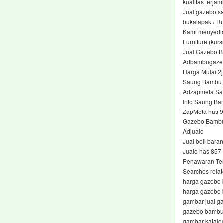
kualitas terja
Jual gazebo s
bukalapak › Ru
Kami menyedia
Furniture (kur
Jual Gazebo B
Adbambugazeb
Harga Mulai 2j
Saung Bambu 
Adzapmeta Sa
Info Saung Ba
ZapMeta has 9
Gazebo Bambu 
Adjualo ‎
Jual beli bara
Jualo has 857
Penawaran Ter
Searches relat
harga gazebo
harga gazebo
gambar jual 
gazebo bambu
gambar katal