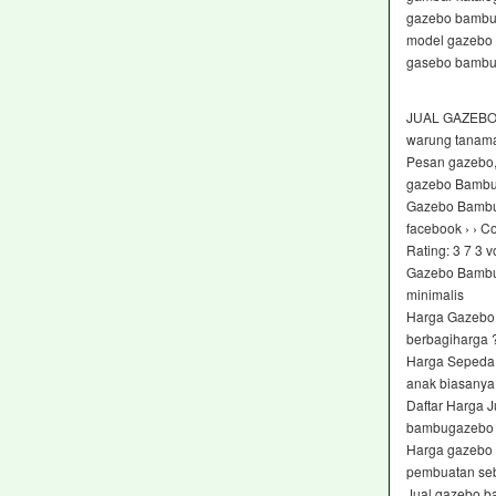
gazebo bambu
model gazebo
gasebo bambu
JUAL GAZEBO
warung tanama
Pesan gazebo,
gazebo Bambu un
Gazebo Bambu 
facebook › › C
Rating: 3 7 ‎3 v
Gazebo Bambu 3
minimalis
Harga Gazebo
berbagiharga
Harga Sepeda 
anak biasanya
Daftar Harga 
bambugazebo 
Harga gazebo b
pembuatan se
Jual gazebo b