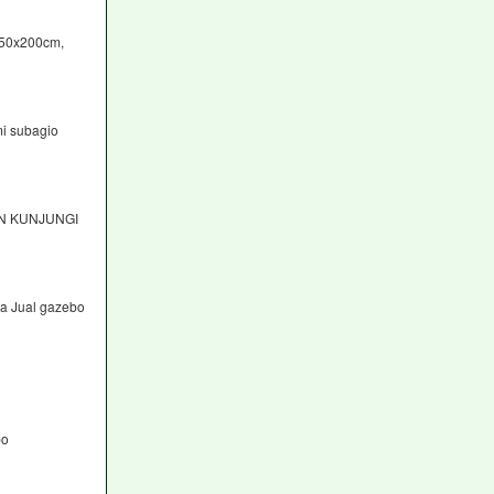
150x200cm,
i subagio
AN KUNJUNGI
ga Jual gazebo
bo