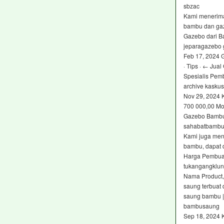
sbzac
Kami menerima
bambu dan ga
Gazebo dari B
jeparagazebo
Feb 17, 2024 
· Tips · ← Ju
Spesialis Pem
archive kaskus 
Nov 29, 2024 
700 000,00 Mo
Gazebo Bambu 
sahabatbambu
Kami juga men
bambu, dapat 
Harga Pembua
tukangangklu
Nama Product,
saung terbuat
saung bambu 
bambusaung
Sep 18, 2024