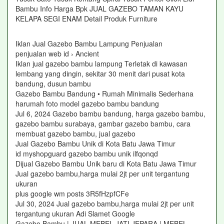
Bambu Info Harga Bpk JUAL GAZEBO TAMAN KAYU
KELAPA SEGI ENAM Detail Produk Furniture
Iklan Jual Gazebo Bambu Lampung Penjualan
penjualan web id › Ancient
Iklan jual gazebo bambu lampung Terletak di kawasan
lembang yang dingin, sekitar 30 menit dari pusat kota
bandung, dusun bambu
Gazebo Bambu Bandung • Rumah Minimalis Sederhana
harumah foto model gazebo bambu bandung
Jul 6, 2024 Gazebo bambu bandung, harga gazebo bambu,
gazebo bambu surabaya, gambar gazebo bambu, cara
membuat gazebo bambu, jual gazebo
Jual Gazebo Bambu Unik di Kota Batu Jawa Timur
id myshopguard gazebo bambu unik ilfqonqd
Dijual Gazebo Bambu Unik baru di Kota Batu Jawa Timur
Jual gazebo bambu,harga mulai 2jt per unit tergantung
ukuran
plus google wm posts 3R5fHzpfCFe
Jul 30, 2024 Jual gazebo bambu,harga mulai 2jt per unit
tergantung ukuran Adi Slamet Google
Gazebo Bambu | JUAL MEBEL JATI JEPARA | MEBEL