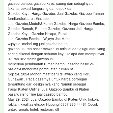
gazebo bambu, gazebo kayu, saung dan sebaginya di
jakarta, bekasi tangerang dan depok dan
Gazebo Kayu, Harga Gazebo, Jual Gazebo, Gazebo Taman
furnitureterbaru › Gazebo
Jual Gazebo,Model&Ukuran Gazebo, Harga Gazebo Bambu,
Gazebo Rumah, Rumah Gazebo, Gazebo Jati, Harga
Gazebo Kayu, Gazebo Kelapa, Pusat
Jual Gazebo Bambu | Wijaya Jati Mebel
wijayajatimebel tag jual gazebo bambu
gazebo ukuran besar mewah ini terbuat dari glugu atau yang
sering dikenal dengan sebutan kayu kelapa dan mempunyai
ukuran 3x2 meter gazebo ini
menerima pembuatan rumah bambu,gazebo basic 24
basic 24 menerima pembuatan rumah ht
Sep 24, 2024 Mohon maaf baru di jawab kang Heru
Gunawan , Pada dasarnya untuk harga borongan
tergantung dari design nya kang Namun sebagai
Pasar Klaten Online: Jual Gazebo Bambu di Klaten
pasarklatenonline jual gazebo bambu
May 29, 2024 Jual Gazebo Bambu di Klaten Unik, kokoh,
rakitan, kwalitas ekspor Hubungi 0857 280 44481 Cocok
untuk rumah, hotel, restoran, dll