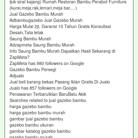
ijuk sirat kajang) Rumah Restoran Bambu Perabot Furniture
(kursi,meja,rak,lemari,meja bar,…)
Jual Gazebo Bambu Murah‎
Adbambugazebo Jual Gazebo Murah‎
Harga Mulai 2jt, Garansi 10 Tahun Gratis Konsultasi
Desain,Tata letak
Saung Bambu Murah‎
Adzapmeta Saung Bambu Murah‎
Info Saung Bambu Murah Dapatkan Hasil Sekarang di
ZapMeta?
ZapMeta has 980 followers on Google
Gazebo Bambu Persegi‎
Adjualo ‎
Jual beli barang bekas Pasang Iklan Gratis Di Jualo
Jualo has 857 followers on Google
Penawaran TerbaruIklan BaruBatu Akik
Searches related to jual gazebo bambu
harga gazebo bambu
harga gazebo bambu murah
gambar jual gazebo bambu
gazebo bambu ukuran
gambar katalog gazebo bambu
gazebo bambu murah