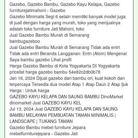
Gazebo, Gazebo Bambu, Gazebo Kayu Kelapa, Gazebo
furniturejatimahoni › Gazebo
Gazebo Minimalis Segi 6 selain memiliki banyak model juga
di juall dengan harga yang murah, toko yang menjualnya
adalah toko furniture Jati Mahoni, toko
Jual Gazebo Bambu Murah di Semarang
bambugazeboo
Jual Gazebo Bambu Murah di Semarang Tidak ada entri
Tidak ada entri Beranda Langganan: Entri (Atom) Mengenai
Saya bambu gazebo Lihat profil
Harga Gazebo Bambu di Kota Yogyakarta DI Yogyakarta
pricelist harga gazebo bambu 54e82c2db0b78
Jan 16, 2024 Dijual gazebo dari bambu ori, kuat kokoh dan
terpercaya Tersedia dua model Atap 1 Atap Daun 2 Atap Ijuk
Harga : Untuk harga
GAZEBO KAYU KELAPA DAN SAUNG BAMBU DinoMarket
dinomarket Jual GAZEBO KAYU KEL
Jul 13, 2024 Jual GAZEBO KAYU KELAPA DAN SAUNG
BAMBU MELAYANI PEMBUATAN TAMAN MINIMALIS |
LANDSCAPE | TUKANG TAMAN
Gazebo Bambu mebel furniture Jepara
mebelfurniturejepara › Gazebo Jati