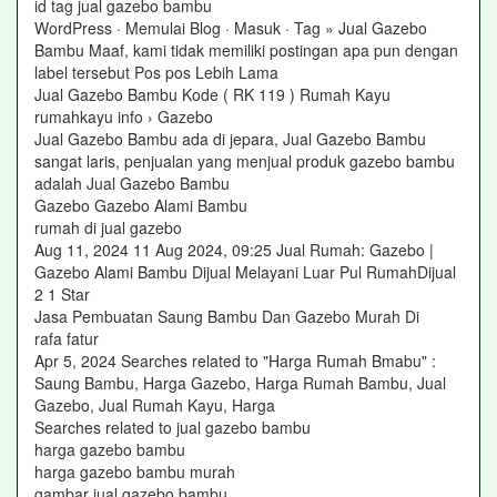
id tag jual gazebo bambu
WordPress · Memulai Blog · Masuk · Tag » Jual Gazebo
Bambu Maaf, kami tidak memiliki postingan apa pun dengan
label tersebut Pos pos Lebih Lama
Jual Gazebo Bambu Kode ( RK 119 ) Rumah Kayu
rumahkayu info › Gazebo
Jual Gazebo Bambu ada di jepara, Jual Gazebo Bambu
sangat laris, penjualan yang menjual produk gazebo bambu
adalah Jual Gazebo Bambu
Gazebo Gazebo Alami Bambu
rumah di jual gazebo
Aug 11, 2024 11 Aug 2024, 09:25 Jual Rumah: Gazebo |
Gazebo Alami Bambu Dijual Melayani Luar Pul RumahDijual
2 1 Star
Jasa Pembuatan Saung Bambu Dan Gazebo Murah Di
rafa fatur
Apr 5, 2024 Searches related to "Harga Rumah Bmabu" :
Saung Bambu, Harga Gazebo, Harga Rumah Bambu, Jual
Gazebo, Jual Rumah Kayu, Harga
Searches related to jual gazebo bambu
harga gazebo bambu
harga gazebo bambu murah
gambar jual gazebo bambu