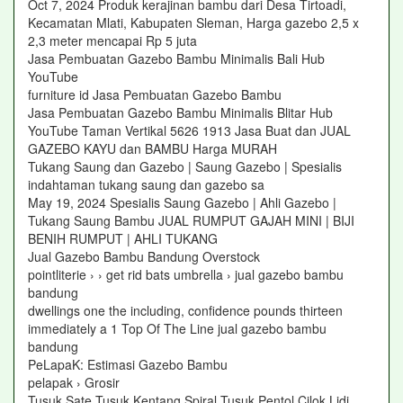
Oct 7, 2024 Produk kerajinan bambu dari Desa Tirtoadi,
Kecamatan Mlati, Kabupaten Sleman, Harga gazebo 2,5 x
2,3 meter mencapai Rp 5 juta
Jasa Pembuatan Gazebo Bambu Minimalis Bali Hub
YouTube
furniture id Jasa Pembuatan Gazebo Bambu
Jasa Pembuatan Gazebo Bambu Minimalis Blitar Hub
YouTube Taman Vertikal 5626 1913 Jasa Buat dan JUAL
GAZEBO KAYU dan BAMBU Harga MURAH
Tukang Saung dan Gazebo | Saung Gazebo | Spesialis
indahtaman tukang saung dan gazebo sa
May 19, 2024 Spesialis Saung Gazebo | Ahli Gazebo |
Tukang Saung Bambu JUAL RUMPUT GAJAH MINI | BIJI
BENIH RUMPUT | AHLI TUKANG
Jual Gazebo Bambu Bandung Overstock
pointliterie › › get rid bats umbrella › jual gazebo bambu
bandung
dwellings one the including, confidence pounds thirteen
immediately a 1 Top Of The Line jual gazebo bambu
bandung
PeLapaK: Estimasi Gazebo Bambu
pelapak › Grosir
Tusuk Sate Tusuk Kentang Spiral Tusuk Pentol Cilok Lidi