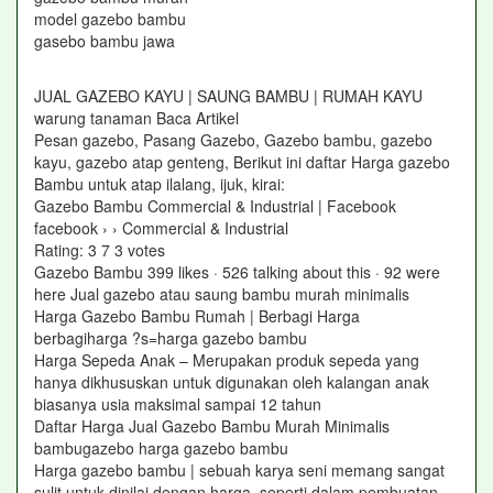
model gazebo bambu
gasebo bambu jawa
JUAL GAZEBO KAYU | SAUNG BAMBU | RUMAH KAYU
warung tanaman Baca Artikel
Pesan gazebo, Pasang Gazebo, Gazebo bambu, gazebo
kayu, gazebo atap genteng, Berikut ini daftar Harga gazebo
Bambu untuk atap ilalang, ijuk, kirai:
Gazebo Bambu Commercial & Industrial | Facebook
facebook › › Commercial & Industrial
Rating: 3 7 ‎3 votes
Gazebo Bambu 399 likes · 526 talking about this · 92 were
here Jual gazebo atau saung bambu murah minimalis
Harga Gazebo Bambu Rumah | Berbagi Harga
berbagiharga ?s=harga gazebo bambu
Harga Sepeda Anak – Merupakan produk sepeda yang
hanya dikhususkan untuk digunakan oleh kalangan anak
biasanya usia maksimal sampai 12 tahun
Daftar Harga Jual Gazebo Bambu Murah Minimalis
bambugazebo harga gazebo bambu
Harga gazebo bambu | sebuah karya seni memang sangat
sulit untuk dinilai dengan harga, seperti dalam pembuatan