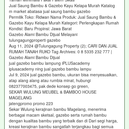
Jual Saung Bambu & Gazebo Kayu Kelapa Murah Katalog
m market abatasa jual saung bambu gazebo
Permilik Toko: Ridwan Nama Produk: Jual Saung Bambu &
Gazebo Kayu Kelapa Murah Kategori: Perlengkapan Rumah
Kondisi: Baru Propinsi: Jawa Barat
Gazebo Alami Bambu Dijual Melayani
tulungagungproperti gazebo
Aug 11, 2024 @Tulungagung Property (2); CARI DAN JUAL
RUMAH TANAH RUKO Tag Archives: 0 8 5335 232 777 |
Gazebo Alami Bambu Dijual
jual gazebo bambu lampung iPLUSacademy
iplusacademy ning jual gazebo bambu lampu
Jul 9, 2024 jual gazebo bambu, ukuran bisa menyesuaikan,
atap alang alang atau rumbia minat, hubungi
082377003475, pak dede konsep go green,
SEKAR WULUNG MEUBEL & BAMBOO HOUSE
MAGELANG
jatengpromo promo 223
Sekar Wulung kerajinan bambu Magelang, menerima
berbagai macam sketsal, gazebo serta rumah bambu
dengan kualitas bambu yang terbaik dan di Dari segi harga,
kreasi kerajinan bambu sangatlah terjangkau bagi semua