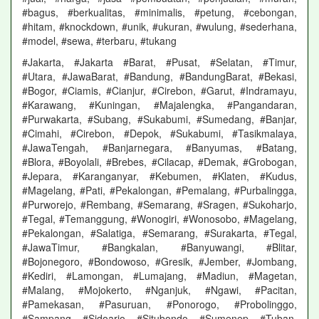
#bagus, #berkualitas, #minimalis, #petung, #cebongan,
#hitam, #knockdown, #unik, #ukuran, #wulung, #sederhana,
#model, #sewa, #terbaru, #tukang
#Jakarta, #Jakarta #Barat, #Pusat, #Selatan, #Timur,
#Utara, #JawaBarat, #Bandung, #BandungBarat, #Bekasi,
#Bogor, #Ciamis, #Cianjur, #Cirebon, #Garut, #Indramayu,
#Karawang, #Kuningan, #Majalengka, #Pangandaran,
#Purwakarta, #Subang, #Sukabumi, #Sumedang, #Banjar,
#Cimahi, #Cirebon, #Depok, #Sukabumi, #Tasikmalaya,
#JawaTengah, #Banjarnegara, #Banyumas, #Batang,
#Blora, #Boyolali, #Brebes, #Cilacap, #Demak, #Grobogan,
#Jepara, #Karanganyar, #Kebumen, #Klaten, #Kudus,
#Magelang, #Pati, #Pekalongan, #Pemalang, #Purbalingga,
#Purworejo, #Rembang, #Semarang, #Sragen, #Sukoharjo,
#Tegal, #Temanggung, #Wonogiri, #Wonosobo, #Magelang,
#Pekalongan, #Salatiga, #Semarang, #Surakarta, #Tegal,
#JawaTimur, #Bangkalan, #Banyuwangi, #Blitar,
#Bojonegoro, #Bondowoso, #Gresik, #Jember, #Jombang,
#Kediri, #Lamongan, #Lumajang, #Madiun, #Magetan,
#Malang, #Mojokerto, #Nganjuk, #Ngawi, #Pacitan,
#Pamekasan, #Pasuruan, #Ponorogo, #Probolinggo,
#Sampang, #Sidoarjo, #Situbondo, #Sumenep, #Tuban,