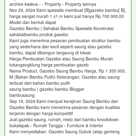
archive kaskus › › Property › Property lainnya
Nov 29, 2024 Kami spesialis membuat [B]gazebo bambu[ B],
harga sangat murah 1 x1 m kami jual hanya Rp 700 000,00
Model dan bentuk dapat
Gazebo Bambu | Sahabat Bambu Spesialis Konstruksi
sahabatbambu produk gasebo
Kami juga menerima pesanan pembuatan struktur bambu
yang sederhana dan kecil seperti saung atau gazebo
bambu, dapat dibangun langsung di lokasi
Harga Pembuatan Gazebo atau Saung Bambu Murah
tukangangklung harga pembuatan gazeb
Nama Product, Gazebo Saung Bambu Harga, Rp 1 350 000,
M (Bahan Bambu Putih) Keterangan, Gazebo atau saung
terbuat dari bahan bambu putih
saung bambu | gazebo bambu Blogger
bambusaung
Sep 18, 2024 Kami menjual kerajinan Saung Bambu dan
Gazebo Bambu kami menerima pesanan dengan kualitas
terjamin dengan harga kompetitif
Jual gazebo saung, rumah, resto dari bambu knockdown
bukalapak › Rumah Tangga › Furniture & Interior
Kami menyediakan: Gazebo Saung Gubuk (atap genteng