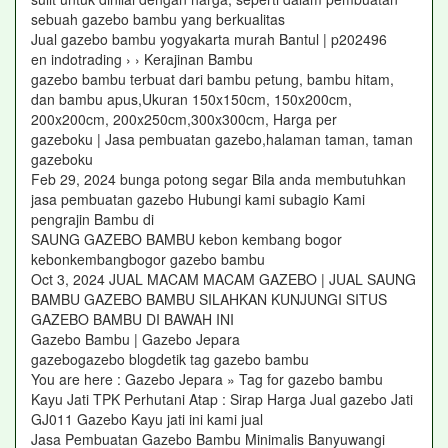
sebuah gazebo bambu yang berkualitas
Jual gazebo bambu yogyakarta murah Bantul | p202496
en indotrading › › Kerajinan Bambu
gazebo bambu terbuat dari bambu petung, bambu hitam,
dan bambu apus,Ukuran 150x150cm, 150x200cm,
200x200cm, 200x250cm,300x300cm, Harga per
gazeboku | Jasa pembuatan gazebo,halaman taman, taman
gazeboku
Feb 29, 2024 bunga potong segar Bila anda membutuhkan
jasa pembuatan gazebo Hubungi kami subagio Kami
pengrajin Bambu di
SAUNG GAZEBO BAMBU kebon kembang bogor
kebonkembangbogor gazebo bambu
Oct 3, 2024 JUAL MACAM MACAM GAZEBO | JUAL SAUNG
BAMBU GAZEBO BAMBU SILAHKAN KUNJUNGI SITUS
GAZEBO BAMBU DI BAWAH INI
Gazebo Bambu | Gazebo Jepara
gazebogazebo blogdetik tag gazebo bambu
You are here : Gazebo Jepara » Tag for gazebo bambu
Kayu Jati TPK Perhutani Atap : Sirap Harga Jual gazebo Jati
GJ011 Gazebo Kayu jati ini kami jual
Jasa Pembuatan Gazebo Bambu Minimalis Banyuwangi