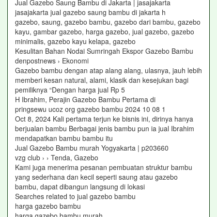
Jual Gazebo Saung Bambu di Jakarta | jasajakarta
jasajakarta jual gazebo saung bambu di jakarta h
gazebo, saung, gazebo bambu, gazebo dari bambu, gazebo
kayu, gambar gazebo, harga gazebo, jual gazebo, gazebo
minimalis, gazebo kayu kelapa, gazebo
Kesulitan Bahan Nodai Sumringah Ekspor Gazebo Bambu
denpostnews › Ekonomi
Gazebo bambu dengan atap alang alang, ulasnya, jauh lebih
memberi kesan natural, alami, klasik dan kesejukan bagi
pemiliknya “Dengan harga jual Rp 5
H Ibrahim, Perajin Gazebo Bambu Pertama di
pringsewu ucoz org gazebo bambu 2024 10 08 1
Oct 8, 2024 Kali pertama terjun ke bisnis ini, dirinya hanya
berjualan bambu Berbagai jenis bambu pun ia jual Ibrahim
mendapatkan bambu bambu itu
Jual Gazebo Bambu murah Yogyakarta | p203660
vzg club › › Tenda, Gazebo
Kami juga menerima pesanan pembuatan struktur bambu
yang sederhana dan kecil seperti saung atau gazebo
bambu, dapat dibangun langsung di lokasi
Searches related to jual gazebo bambu
harga gazebo bambu
harga gazebo bambu murah