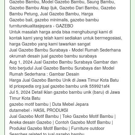
Gazebo Bambu, Model Gazebo Bambu, Saung Bambu,
Gazebo Bambu Atap Ijuk, Gazebo Dari Bambu, Gazebo
Bambu Petung, Jual Gazebo Bambu, Harga
Gazebo bali, gazebo minimalis, gazebo bambu
furniturekualitasjepara › GAZEBO
Untuk masalah harga anda bisa menghubungi kami di
kontak kami yang telah kami sediakan untuk berrnegosiasi,
harga Gazebo yang kami tawarkan sangat
Jual Gazebo Bambu Surabaya ‹ Model Rumah Sederhana
okrumah desain jual gazebo bambu surabaya
Aug 1, 2024 Jual Gazebo Bambu Surabaya Gambar dan
foto berjudul Jual Gazebo Bambu Surabaya dan Model
Rumah Sederhana : Gambar Desain
Harga Jual Gazebo Bambu Unik di Jawa Timur Kota Batu
id pricepedia org jual gazebo bambu unik 559921af4
Jul 5, 2024 Detail iklan gazebo bambu unik (baru) di Jawa
Timur Kota Batu
gazebo motif bambu | Duta Mebel Jepara
dutamebel › HASIL PRODUKSI
Jual Gazebo Motif Bambu | Toko Gazebo Motif Bambu |
Aneka desain Gazebo | Contoh Gazebo Motif Bambu |
Produksi Gazebo Motif Bambu | Furniture outdoor
Searches related to jual gazebo bambu