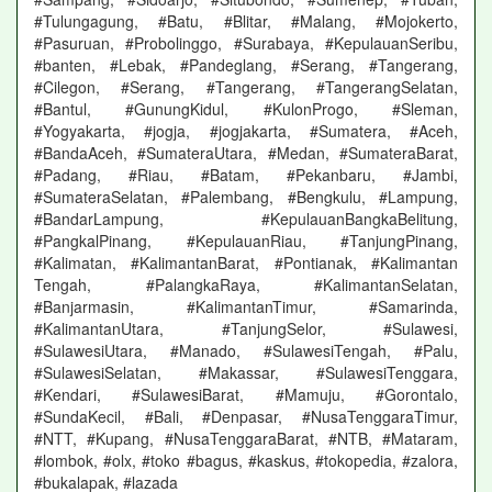
#Tulungagung, #Batu, #Blitar, #Malang, #Mojokerto,
#Pasuruan, #Probolinggo, #Surabaya, #KepulauanSeribu,
#banten, #Lebak, #Pandeglang, #Serang, #Tangerang,
#Cilegon, #Serang, #Tangerang, #TangerangSelatan,
#Bantul, #GunungKidul, #KulonProgo, #Sleman,
#Yogyakarta, #jogja, #jogjakarta, #Sumatera, #Aceh,
#BandaAceh, #SumateraUtara, #Medan, #SumateraBarat,
#Padang, #Riau, #Batam, #Pekanbaru, #Jambi,
#SumateraSelatan, #Palembang, #Bengkulu, #Lampung,
#BandarLampung, #KepulauanBangkaBelitung,
#PangkalPinang, #KepulauanRiau, #TanjungPinang,
#Kalimatan, #KalimantanBarat, #Pontianak, #Kalimantan
Tengah, #PalangkaRaya, #KalimantanSelatan,
#Banjarmasin, #KalimantanTimur, #Samarinda,
#KalimantanUtara, #TanjungSelor, #Sulawesi,
#SulawesiUtara, #Manado, #SulawesiTengah, #Palu,
#SulawesiSelatan, #Makassar, #SulawesiTenggara,
#Kendari, #SulawesiBarat, #Mamuju, #Gorontalo,
#SundaKecil, #Bali, #Denpasar, #NusaTenggaraTimur,
#NTT, #Kupang, #NusaTenggaraBarat, #NTB, #Mataram,
#lombok, #olx, #toko #bagus, #kaskus, #tokopedia, #zalora,
#bukalapak, #lazada