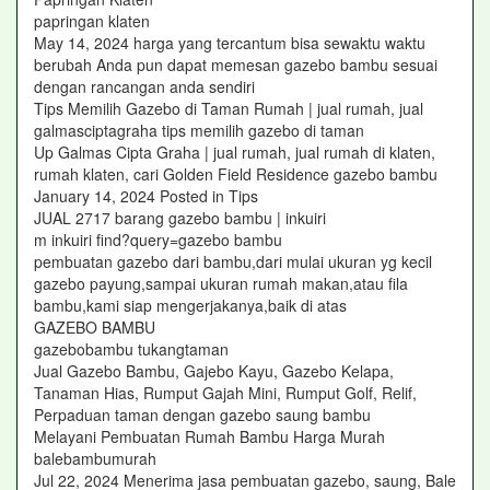
papringan klaten
May 14, 2024 harga yang tercantum bisa sewaktu waktu
berubah Anda pun dapat memesan gazebo bambu sesuai
dengan rancangan anda sendiri
Tips Memilih Gazebo di Taman Rumah | jual rumah, jual
galmasciptagraha tips memilih gazebo di taman
Up Galmas Cipta Graha | jual rumah, jual rumah di klaten,
rumah klaten, cari Golden Field Residence gazebo bambu
January 14, 2024 Posted in Tips
JUAL 2717 barang gazebo bambu | inkuiri
m inkuiri find?query=gazebo bambu
pembuatan gazebo dari bambu,dari mulai ukuran yg kecil
gazebo payung,sampai ukuran rumah makan,atau fila
bambu,kami siap mengerjakanya,baik di atas
GAZEBO BAMBU
gazebobambu tukangtaman
Jual Gazebo Bambu, Gajebo Kayu, Gazebo Kelapa,
Tanaman Hias, Rumput Gajah Mini, Rumput Golf, Relif,
Perpaduan taman dengan gazebo saung bambu
Melayani Pembuatan Rumah Bambu Harga Murah
balebambumurah
Jul 22, 2024 Menerima jasa pembuatan gazebo, saung, Bale