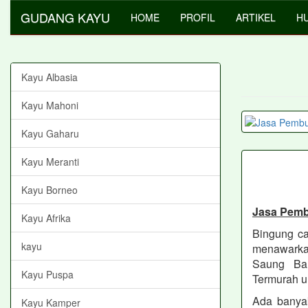
GUDANG KAYU
HOME
PROFIL
ARTIKEL
HU
Kayu Albasia
Kayu Mahoni
Kayu Gaharu
Kayu Meranti
Kayu Borneo
Jasa Pem
Kayu Afrika
Bingung ca
kayu
menawarkan
Saung Bam
Kayu Puspa
Termurah u
Ada banya
Kayu Kamper