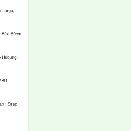
n harga,
 150x150cm,
o Hubungi
MBU
p : Sirap