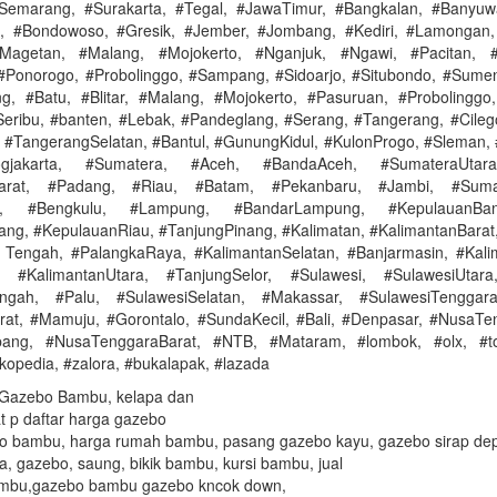
#Semarang, #Surakarta, #Tegal, #JawaTimur, #Bangkalan, #Banyuwan
, #Bondowoso, #Gresik, #Jember, #Jombang, #Kediri, #Lamongan
Magetan, #Malang, #Mojokerto, #Nganjuk, #Ngawi, #Pacitan, 
#Ponorogo, #Probolinggo, #Sampang, #Sidoarjo, #Situbondo, #Sume
g, #Batu, #Blitar, #Malang, #Mojokerto, #Pasuruan, #Probolinggo
eribu, #banten, #Lebak, #Pandeglang, #Serang, #Tangerang, #Cileg
 #TangerangSelatan, #Bantul, #GunungKidul, #KulonProgo, #Sleman, 
jogjakarta, #Sumatera, #Aceh, #BandaAceh, #SumateraUtar
arat, #Padang, #Riau, #Batam, #Pekanbaru, #Jambi, #Sumat
g, #Bengkulu, #Lampung, #BandarLampung, #KepulauanBangk
ang, #KepulauanRiau, #TanjungPinang, #Kalimatan, #KalimantanBarat,
 Tengah, #PalangkaRaya, #KalimantanSelatan, #Banjarmasin, #Kali
, #KalimantanUtara, #TanjungSelor, #Sulawesi, #SulawesiUtar
engah, #Palu, #SulawesiSelatan, #Makassar, #SulawesiTenggara
rat, #Mamuju, #Gorontalo, #SundaKecil, #Bali, #Denpasar, #NusaTe
ang, #NusaTenggaraBarat, #NTB, #Mataram, #lombok, #olx, #t
kopedia, #zalora, #bukalapak, #lazada
 Gazebo Bambu, kelapa dan
t p daftar harga gazebo
o bambu, harga rumah bambu, pasang gazebo kayu, gazebo sirap de
a, gazebo, saung, bikik bambu, kursi bambu, jual
ambu,gazebo bambu gazebo kncok down,