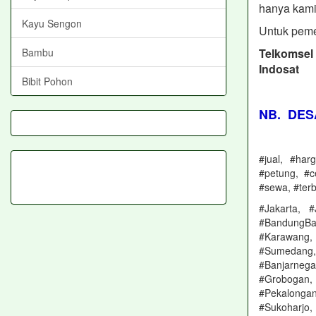
hanya kami
Kayu Sengon
Untuk peme
Bambu
Telkomse
Indosat
Bibit Pohon
NB. DES
#jual, #har
#petung, #c
#sewa, #terb
#Jakarta, 
#BandungBa
#Karawang,
#Sumedang, 
#Banjarneg
#Grobogan,
#Pekalonga
#Sukoharjo