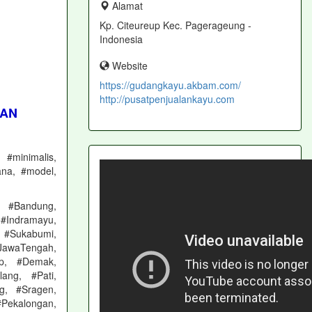
Alamat
Kp. Citeureup Kec. Pagerageung -
Indonesia
Website
https://gudangkayu.akbam.com/
http://pusatpenjualankayu.com
AAN
 #minimalis,
ana, #model,
, #Bandung,
#Indramayu,
 #Sukabumi,
#JawaTengah,
ap, #Demak,
ang, #Pati,
g, #Sragen,
Pekalongan,