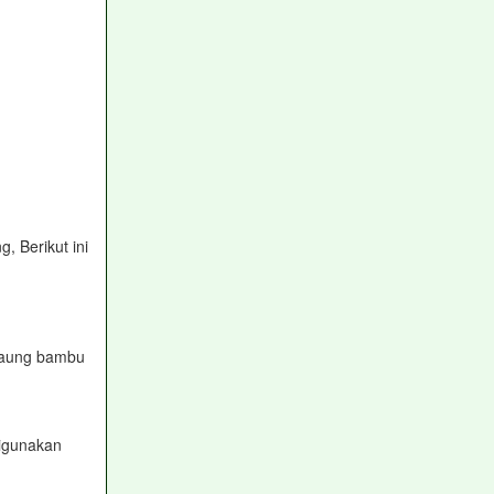
 Berikut ini
 saung bambu
igunakan