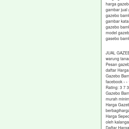
harga gaze
gambar jual
gazebo bam
gambar kata
gazebo bam
model gaze
gasebo bam
JUAL GAZE
warung tana
Pesan gazeb
daftar Harga
Gazebo Bamb
facebook › ›
Rating: 3 7 ‎
Gazebo Bambu
murah minim
Harga Gaze
berbagiharg
Harga Seped
oleh kalang
Daftar Harg