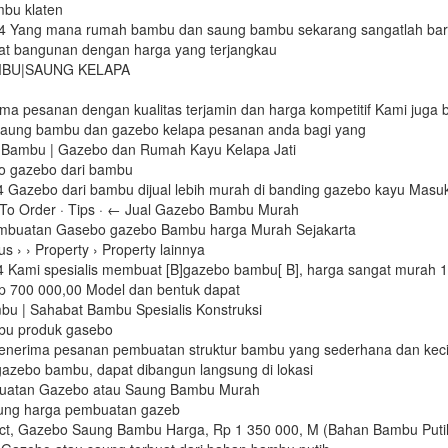
mbu klaten
4 Yang mana rumah bambu dan saung bambu sekarang sangatlah baru
at bangunan dengan harga yang terjangkau
BU|SAUNG KELAPA
a pesanan dengan kualitas terjamin dan harga kompetitif Kami juga b
aung bambu dan gazebo kelapa pesanan anda bagi yang
 Bambu | Gazebo dan Rumah Kayu Kelapa Jati
o gazebo dari bambu
 Gazebo dari bambu dijual lebih murah di banding gazebo kayu Masuk
To Order · Tips · ← Jual Gazebo Bambu Murah
embuatan Gasebo gazebo Bambu harga Murah Sejakarta
s › › Property › Property lainnya
4 Kami spesialis membuat [B]gazebo bambu[ B], harga sangat murah 
Rp 700 000,00 Model dan bentuk dapat
u | Sahabat Bambu Spesialis Konstruksi
bu produk gasebo
enerima pesanan pembuatan struktur bambu yang sederhana dan kecil
gazebo bambu, dapat dibangun langsung di lokasi
uatan Gazebo atau Saung Bambu Murah
ung harga pembuatan gazeb
t, Gazebo Saung Bambu Harga, Rp 1 350 000, M (Bahan Bambu Puti