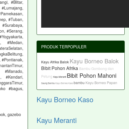
gi, #Blitar,
, #Lumajang,
#Pamekasan,
nep, #Tuban,
, #Surabaya,
on, #Serang,
#Yogyakarta,
a, #Medan,
PRODUK TERPOPULER
eraSelatan,
aBelitung,
Kayu Borneo Balok
 #Pontianak,
Kayu Afrika Balok
mantanTimur,
Bibit Pohon Afrika
Bambu Gombong dan
a, #Manado,
Bibit Pohon Mahoni
Petung
, #Kendari,
Kayu Meranti
nggaraTimur,
bambu
Kayu Borneo Papan
Saung Bambu
Kayu Borneo Kaso
oko #bagus,
Kayu Borneo Kaso
pok, gazebo
Kayu Meranti