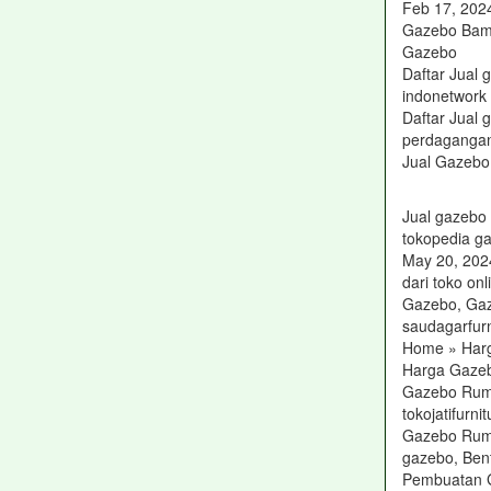
Feb 17, 2024
Gazebo Bam
Gazebo
Daftar Jual
indonetwork
Daftar Jual 
perdagangan,
Jual Gazebo 
Jual gazebo
tokopedia g
May 20, 202
dari toko on
Gazebo, Ga
saudagarfur
Home » Har
Harga Gaze
Gazebo Ruma
tokojatifurn
Gazebo Rum
gazebo, Ben
Pembuatan 