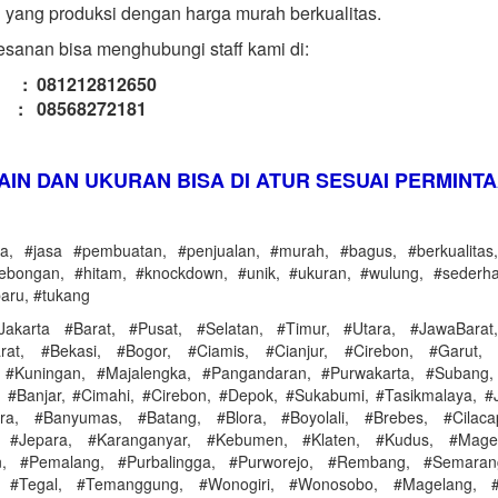
 yang produksi dengan harga murah berkualitas.
sanan bisa menghubungi staff kami di:
l : 081212812650
 : 08568272181
AIN DAN UKURAN BISA DI ATUR SESUAI PERMINT
ga, #jasa #pembuatan, #penjualan, #murah, #bagus, #berkualitas,
ebongan, #hitam, #knockdown, #unik, #ukuran, #wulung, #sederh
aru, #tukang
#Jakarta #Barat, #Pusat, #Selatan, #Timur, #Utara, #JawaBarat
rat, #Bekasi, #Bogor, #Ciamis, #Cianjur, #Cirebon, #Garut, 
 #Kuningan, #Majalengka, #Pangandaran, #Purwakarta, #Subang,
#Banjar, #Cimahi, #Cirebon, #Depok, #Sukabumi, #Tasikmalaya, 
ara, #Banyumas, #Batang, #Blora, #Boyolali, #Brebes, #Cilac
 #Jepara, #Karanganyar, #Kebumen, #Klaten, #Kudus, #Magel
n, #Pemalang, #Purbalingga, #Purworejo, #Rembang, #Semaran
, #Tegal, #Temanggung, #Wonogiri, #Wonosobo, #Magelang, #