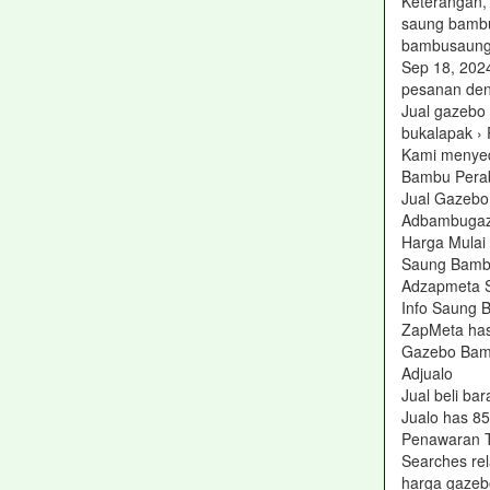
Keterangan,
saung bambu
bambusaun
Sep 18, 202
pesanan deng
Jual gazebo
bukalapak › 
Kami menyed
Bambu Perabo
Jual Gazebo
Adbambugaz
Harga Mulai 
Saung Bamb
Adzapmeta 
Info Saung 
ZapMeta has
Gazebo Bamb
Adjualo ‎
Jual beli ba
Jualo has 8
Penawaran T
Searches rel
harga gaze