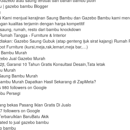
 Gazebo atau saung terbuat dari bahan bambu putih
 | gazebo bambu Blogger
g
4 Kami menjual kerajinan Saung Bambu dan Gazebo Bambu kami men
an kualitas terjamin dengan harga kompetitif
 saung, rumah, resto dari bambu knockdown
Rumah Tangga › Furniture & Interior
iakan: Gazebo Saung Gubuk (atap genteng ijuk sirat kajang) Rumah 
t Furniture (kursi,meja,rak,lemari,meja bar,…)
 Bambu Murah‎
ebo Jual Gazebo Murah‎
2jt, Garansi 10 Tahun Gratis Konsultasi Desain,Tata letak
u Murah‎
Saung Bambu Murah‎
Bambu Murah Dapatkan Hasil Sekarang di ZapMeta?
 980 followers on Google
u Persegi‎
rang bekas Pasang Iklan Gratis Di Jualo
57 followers on Google
erbaruIklan BaruBatu Akik
ated to jual gazebo bambu
bo bambu