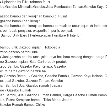
 Uploaded by Dikki rahman fauzi
bu,Gazebo Minimalis,Gasebo,Jasa Pembuatan Taman,Gazebo Kayu
 gazebo bambu dan kerajinan bambu di Pusat
 gazebo bambu dan kerajin
gazebo bambu dan kerajinan bambu berkualitas untuk dijual di Indonesi
 pembuat, penyalur, eksportir, importir, penjual,
Bambu Unik Baru | Perlengkapan Furniture & Interior‎
 bambu unik Gazebo impian | Tokopedia
azebo gazebo bambu unik
4 Jual gazebo bambu unik, jalan raya beji batu malang dengan harga 
line Gazebo impian, Batu Cari produk produk
zebo Bambu, Gazebo Kayu Kelapa, Gazebo
niture harga gazebo bambu ba
ga Gazebo Bambu » Gazebo, Gazebo Bambu, Gazebo Kayu Kelapa, G
bo, Jual Gazebo, Gazebo Taman, Gazebo
h Bambu | Jual Gazebo rumah | Jepara
iture › Gazebo Rumah
ah Bambu, Jual Gazebo Rumah Bambu, Harga Gazebo Rumah Bamb
tuk, Pusat Kerajinan bambu, Toko Mebel Jepara,
Gazebo Rumah Bambu Chitku