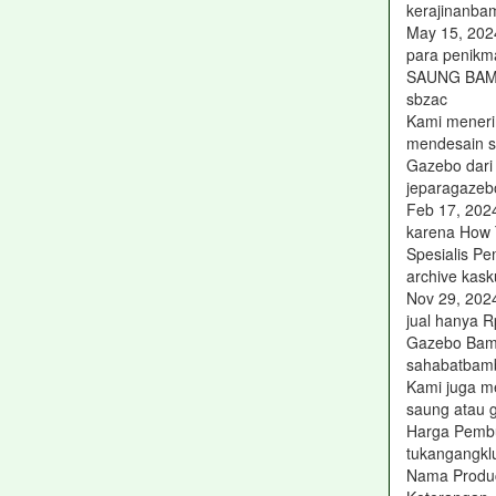
kerajinanba
May 15, 202
para penikm
SAUNG BAM
sbzac
Kami menerim
mendesain s
Gazebo dari
jeparagazeb
Feb 17, 2024
karena How 
Spesialis P
archive kasku
Nov 29, 202
jual hanya 
Gazebo Bamb
sahabatbam
Kami juga m
saung atau 
Harga Pemb
tukangangkl
Nama Produc