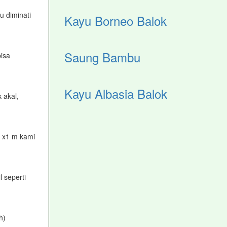
 diminati
Kayu Borneo Balok
Saung Bambu
isa
Kayu Albasia Balok
 akal,
1 x1 m kami
 seperti
h)