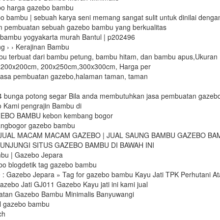
o harga gazebo bambu
 bambu | sebuah karya seni memang sangat sulit untuk dinilai denga
am pembuatan sebuah gazebo bambu yang berkualitas
 bambu yogyakarta murah Bantul | p202496
ng › › Kerajinan Bambu
u terbuat dari bambu petung, bambu hitam, dan bambu apus,Ukuran
 200x200cm, 200x250cm,300x300cm, Harga per
Jasa pembuatan gazebo,halaman taman, taman
4 bunga potong segar Bila anda membutuhkan jasa pembuatan gazeb
o Kami pengrajin Bambu di
EBO BAMBU kebon kembang bogor
ngbogor gazebo bambu
24 JUAL MACAM MACAM GAZEBO | JUAL SAUNG BAMBU GAZEBO BA
KUNJUNGI SITUS GAZEBO BAMBU DI BAWAH INI
bu | Gazebo Jepara
o blogdetik tag gazebo bambu
 : Gazebo Jepara » Tag for gazebo bambu Kayu Jati TPK Perhutani Ata
azebo Jati GJ011 Gazebo Kayu jati ini kami jual
atan Gazebo Bambu Minimalis Banyuwangi
al gazebo bambu
ch