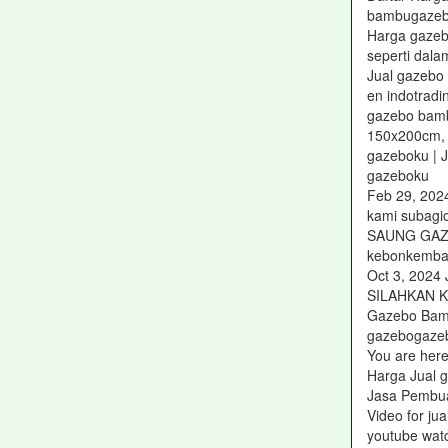
bambugazeb
Harga gazebo
seperti dal
Jual gazebo
en indotradi
gazebo bamb
150x200cm,
gazeboku | 
gazeboku
Feb 29, 202
kami subagi
SAUNG GAZ
kebonkemba
Oct 3, 20
SILAHKAN 
Gazebo Bam
gazebogazeb
You are here
Harga Jual g
Jasa Pembu
Video for ju
youtube wat