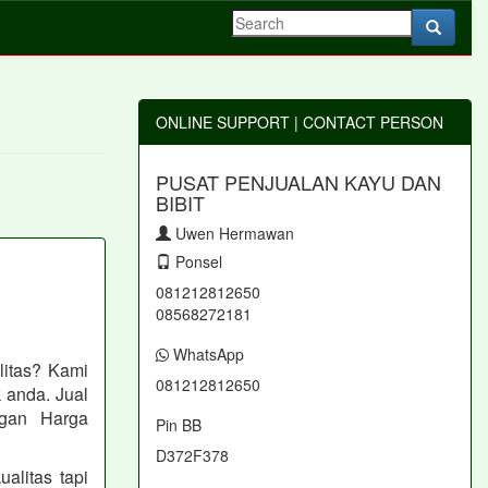
ONLINE SUPPORT | CONTACT PERSON
PUSAT PENJUALAN KAYU DAN
BIBIT
Uwen Hermawan
Ponsel
081212812650
08568272181
WhatsApp
litas? Kami
081212812650
 anda. Jual
ngan Harga
Pin BB
D372F378
litas tapi