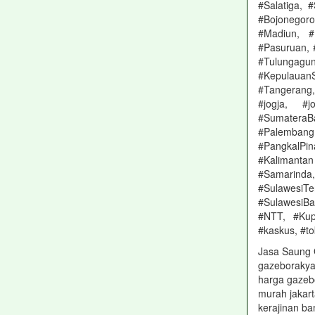
#Salatiga, 
#Bojonegoro
#Madiun, #
#Pasuruan, 
#Tulungagun
#KepulauanS
#Tangerang,
#jogja, #
#SumateraB
#Palemban
#PangkalPin
#Kalimantan
#Samarinda
#SulawesiT
#SulawesiBa
#NTT, #Kup
#kaskus, #to
Jasa Saung
gazeborakya
harga gazeb
murah jakart
kerajinan b