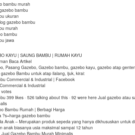
bo bambu murah
 gazebo bambu
bu ukuran
log gazebo bambu
bu murah
bo bambu
bu jawa
BO KAYU | SAUNG BAMBU | RUMAH KAYU
man Baca Artikel
o, Pasang Gazebo, Gazebo bambu, gazebo kayu, gazebo atap genteng,
 gazebo Bambu untuk atap ilalang, ijuk, kirai:
u Commercial & Industrial | Facebook
 Commercial & Industrial
3 votes
 399 likes · 526 talking about this · 92 were here Jual gazebo atau
alis
bo Bambu Rumah | Berbagi Harga
a ?s=harga gazebo bambu
a Anak – Merupakan produk sepeda yang hanya dikhususkan untuk d
an anak biasanya usia maksimal sampai 12 tahun
a Jual Gazebo Bambu Murah Minimalis