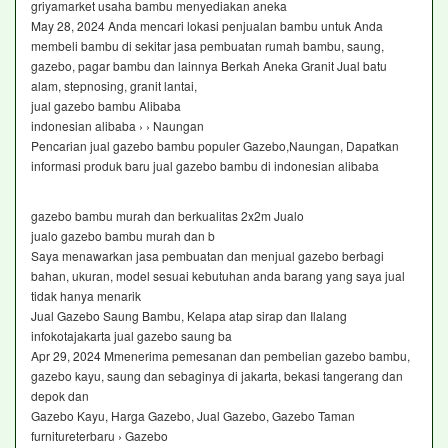
griyamarket usaha bambu menyediakan aneka
May 28, 2024 Anda mencari lokasi penjualan bambu untuk Anda
membeli bambu di sekitar jasa pembuatan rumah bambu, saung,
gazebo, pagar bambu dan lainnya Berkah Aneka Granit Jual batu
alam, stepnosing, granit lantai,
jual gazebo bambu Alibaba
indonesian alibaba › › Naungan
Pencarian jual gazebo bambu populer Gazebo,Naungan, Dapatkan
informasi produk baru jual gazebo bambu di indonesian alibaba
gazebo bambu murah dan berkualitas 2x2m Jualo
jualo gazebo bambu murah dan b
Saya menawarkan jasa pembuatan dan menjual gazebo berbagi
bahan, ukuran, model sesuai kebutuhan anda barang yang saya jual
tidak hanya menarik
Jual Gazebo Saung Bambu, Kelapa atap sirap dan Ilalang
infokotajakarta jual gazebo saung ba
Apr 29, 2024 Mmenerima pemesanan dan pembelian gazebo bambu,
gazebo kayu, saung dan sebaginya di jakarta, bekasi tangerang dan
depok dan
Gazebo Kayu, Harga Gazebo, Jual Gazebo, Gazebo Taman
furnitureterbaru › Gazebo