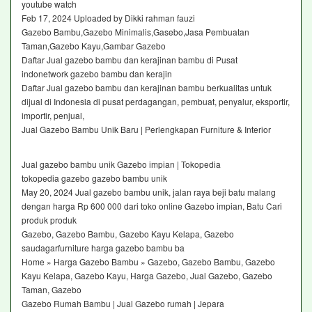
youtube watch
Feb 17, 2024 Uploaded by Dikki rahman fauzi
Gazebo Bambu,Gazebo Minimalis,Gasebo,Jasa Pembuatan
Taman,Gazebo Kayu,Gambar Gazebo
Daftar Jual gazebo bambu dan kerajinan bambu di Pusat
indonetwork gazebo bambu dan kerajin
Daftar Jual gazebo bambu dan kerajinan bambu berkualitas untuk
dijual di Indonesia di pusat perdagangan, pembuat, penyalur, eksportir,
importir, penjual,
Jual Gazebo Bambu Unik Baru | Perlengkapan Furniture & Interior‎
Jual gazebo bambu unik Gazebo impian | Tokopedia
tokopedia gazebo gazebo bambu unik
May 20, 2024 Jual gazebo bambu unik, jalan raya beji batu malang
dengan harga Rp 600 000 dari toko online Gazebo impian, Batu Cari
produk produk
Gazebo, Gazebo Bambu, Gazebo Kayu Kelapa, Gazebo
saudagarfurniture harga gazebo bambu ba
Home » Harga Gazebo Bambu » Gazebo, Gazebo Bambu, Gazebo
Kayu Kelapa, Gazebo Kayu, Harga Gazebo, Jual Gazebo, Gazebo
Taman, Gazebo
Gazebo Rumah Bambu | Jual Gazebo rumah | Jepara