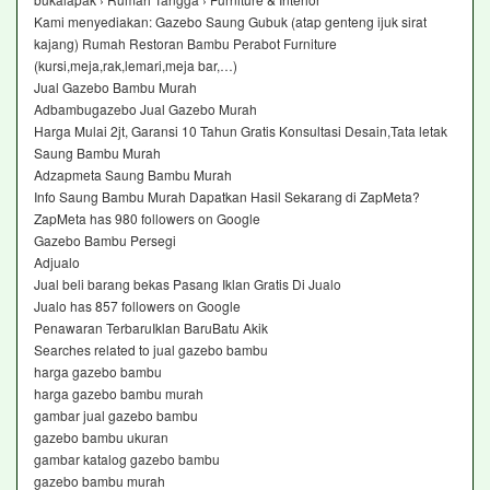
Kami menyediakan: Gazebo Saung Gubuk (atap genteng ijuk sirat
kajang) Rumah Restoran Bambu Perabot Furniture
(kursi,meja,rak,lemari,meja bar,…)
Jual Gazebo Bambu Murah‎
Adbambugazebo Jual Gazebo Murah‎
Harga Mulai 2jt, Garansi 10 Tahun Gratis Konsultasi Desain,Tata letak
Saung Bambu Murah‎
Adzapmeta Saung Bambu Murah‎
Info Saung Bambu Murah Dapatkan Hasil Sekarang di ZapMeta?
ZapMeta has 980 followers on Google
Gazebo Bambu Persegi‎
Adjualo ‎
Jual beli barang bekas Pasang Iklan Gratis Di Jualo
Jualo has 857 followers on Google
Penawaran TerbaruIklan BaruBatu Akik
Searches related to jual gazebo bambu
harga gazebo bambu
harga gazebo bambu murah
gambar jual gazebo bambu
gazebo bambu ukuran
gambar katalog gazebo bambu
gazebo bambu murah