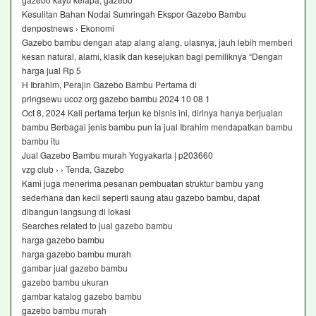
Kesulitan Bahan Nodai Sumringah Ekspor Gazebo Bambu
denpostnews › Ekonomi
Gazebo bambu dengan atap alang alang, ulasnya, jauh lebih memberi
kesan natural, alami, klasik dan kesejukan bagi pemiliknya “Dengan
harga jual Rp 5
H Ibrahim, Perajin Gazebo Bambu Pertama di
pringsewu ucoz org gazebo bambu 2024 10 08 1
Oct 8, 2024 Kali pertama terjun ke bisnis ini, dirinya hanya berjualan
bambu Berbagai jenis bambu pun ia jual Ibrahim mendapatkan bambu
bambu itu
Jual Gazebo Bambu murah Yogyakarta | p203660
vzg club › › Tenda, Gazebo
Kami juga menerima pesanan pembuatan struktur bambu yang
sederhana dan kecil seperti saung atau gazebo bambu, dapat
dibangun langsung di lokasi
Searches related to jual gazebo bambu
harga gazebo bambu
harga gazebo bambu murah
gambar jual gazebo bambu
gazebo bambu ukuran
gambar katalog gazebo bambu
gazebo bambu murah