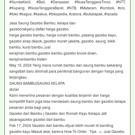
#SundaKecil, #Bali, #Denpasar, #NusaTenggaraTimur, #NTT,
#Kupang, #NusaTenggaraBarat, #NTB, #Mataram, #lombok, #olx,
#toko #bagus, #kaskus, #tokopedia, #zalora, #bukalapak, #lazada
Jasa Saung Gazebo Bambu, kelapa dan
gazeborakyat p daftar harga gazebo
harga gazebo bambu, harga rumah bambu, pasang gazebo kayu,
gazebo sirap depok, gazebo murah jakarta, gazebo, saung, bikik
bambu, kursi bambu, jual
kerajinan bambu,gazebo bambu gazebo kncok down,
kerajinanbambu klaten
May 15, 2024 Yang mana rumah bambu dan saung bambu sekarang
sangatlah baru diminati para penikmat bangunan dengan harga yang
terjangkau
SAUNG BAMBU|SAUNG KELAPA
sbzac
Kami menerima pesanan dengan kualitas terjamin dan harga
kompetitif Kami juga bisa mendesain saung bambu dan gazebo kelapa
pesanan anda bagi yang
Gazebo dari Bambu | Gazebo dan Rumah Kayu Kelapa Jati
jeparagazebo gazebo dari bambu
Feb 17, 2024 Gazebo dari bambu dijual lebih murah di banding
gazebo kayu Masuk akal, karena How To Order · Tips · ← Jual Gazebo