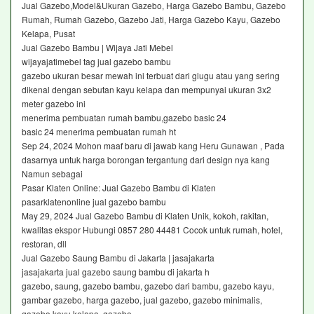
Jual Gazebo,Model&Ukuran Gazebo, Harga Gazebo Bambu, Gazebo
Rumah, Rumah Gazebo, Gazebo Jati, Harga Gazebo Kayu, Gazebo
Kelapa, Pusat
Jual Gazebo Bambu | Wijaya Jati Mebel
wijayajatimebel tag jual gazebo bambu
gazebo ukuran besar mewah ini terbuat dari glugu atau yang sering
dikenal dengan sebutan kayu kelapa dan mempunyai ukuran 3x2
meter gazebo ini
menerima pembuatan rumah bambu,gazebo basic 24
basic 24 menerima pembuatan rumah ht
Sep 24, 2024 Mohon maaf baru di jawab kang Heru Gunawan , Pada
dasarnya untuk harga borongan tergantung dari design nya kang
Namun sebagai
Pasar Klaten Online: Jual Gazebo Bambu di Klaten
pasarklatenonline jual gazebo bambu
May 29, 2024 Jual Gazebo Bambu di Klaten Unik, kokoh, rakitan,
kwalitas ekspor Hubungi 0857 280 44481 Cocok untuk rumah, hotel,
restoran, dll
Jual Gazebo Saung Bambu di Jakarta | jasajakarta
jasajakarta jual gazebo saung bambu di jakarta h
gazebo, saung, gazebo bambu, gazebo dari bambu, gazebo kayu,
gambar gazebo, harga gazebo, jual gazebo, gazebo minimalis,
gazebo kayu kelapa, gazebo