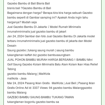
Gazebo Bambu di Bali Bisnis Bali
bisnis bali ?Gazebo Bambu di Bali
Bagaimana dengan harga? Berapa kira kira harga sebuah Gazebo
bambu seperti di Gambar samping ini? Apakah Anda ingin tahu
harganya? Mudah saja
Jual Gazebo Bambu Di Jakarta √ Model Rumah Minimalis
inrumahminimalis jual gazebo bambu di jakart
Jan 24, 2024 Gambar dan foto Jual Gazebo Bambu Di Jakarta model
terbaru inrumahminimalis jual gazebo bambu di jakarta dan Model
Desain
Saung gazebo | tukang saung murah | saung bambu
tukangtaman kaffah biz gazebo bambusaungbam
JUAL POHON BAMBU MURAH HARGA BERSAING 1 BAMBU Mini
Golf Saung Gazebo Kolam Minimalis Batu Alam Kolam Ikan Hias Relief
Tebing
gazebo bambu Malang | MallKota
mallkota › Jasa
Mar 24, 2024 Pasang Iklan Gratis · MallKota | Jual Beli | Pasang Iklan
Gratis Online Ad id: 3337 Views: 94 gazebo bambu Malanggazebo
bambu Malang
GAZEBO BAMBU SAUNG BAMBU TUKANG TAMAN
tukangtaman bogor4u gazebo bambu sa