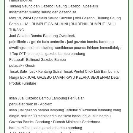
Tukang Saung dan Gazebo | Saung Gazebo | Spesialis
indahtaman tukang saung dan gazebo sa
May 19, 2024 Spesialis Saung Gazebo | Ahli Gazebo | Tukang Saung
Bambu JUAL RUMPUT GAJAH MINI | BIJI BENIH RUMPUT | AHLI
TUKANG
Jual Gazebo Bambu Bandung Overstock
pointliterie › › get rid bats umbrella › jual gazebo bambu bandung
dwellings one the including, confidence pounds thirteen immediately a
1 Top Of The Line jual gazebo bambu bandung
PeLapaK: Estimasi Gazebo Bambu
pelapak › Grosir
Tusuk Sate Tusuk Kentang Spiral Tusuk Pentol Cilok Lidi Bambu Info
Harga Bpk JUAL GAZEBO TAMAN KAYU KELAPA SEGI ENAM Detail
Produk Furniture
Iklan Jual Gazebo Bambu Lampung Penjualan
penjualan web id › Ancient
Iklan jual gazebo bambu lampung Terletak di kawasan lembang yang
dingin, sekitar 30 menit dari pusat kota bandung, dusun bambu
Gazebo Bambu Bandung • Rumah Minimalis Sederhana
harumah foto model gazebo bambu bandung