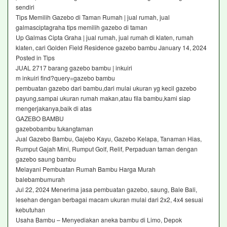
sendiri
Tips Memilih Gazebo di Taman Rumah | jual rumah, jual
galmasciptagraha tips memilih gazebo di taman
Up Galmas Cipta Graha | jual rumah, jual rumah di klaten, rumah
klaten, cari Golden Field Residence gazebo bambu January 14, 2024
Posted in Tips
JUAL 2717 barang gazebo bambu | inkuiri
m inkuiri find?query=gazebo bambu
pembuatan gazebo dari bambu,dari mulai ukuran yg kecil gazebo
payung,sampai ukuran rumah makan,atau fila bambu,kami siap
mengerjakanya,baik di atas
GAZEBO BAMBU
gazebobambu tukangtaman
Jual Gazebo Bambu, Gajebo Kayu, Gazebo Kelapa, Tanaman Hias,
Rumput Gajah Mini, Rumput Golf, Relif, Perpaduan taman dengan
gazebo saung bambu
Melayani Pembuatan Rumah Bambu Harga Murah
balebambumurah
Jul 22, 2024 Menerima jasa pembuatan gazebo, saung, Bale Bali,
lesehan dengan berbagai macam ukuran mulai dari 2x2, 4x4 sesuai
kebutuhan
Usaha Bambu – Menyediakan aneka bambu di Limo, Depok