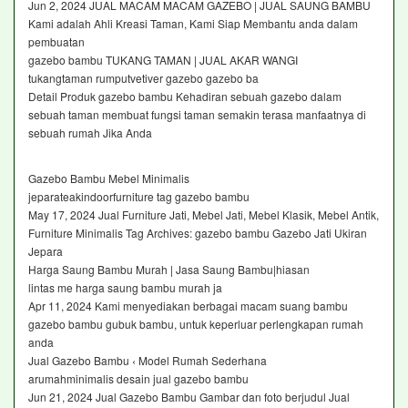
Jun 2, 2024 JUAL MACAM MACAM GAZEBO | JUAL SAUNG BAMBU
Kami adalah Ahli Kreasi Taman, Kami Siap Membantu anda dalam
pembuatan
gazebo bambu TUKANG TAMAN | JUAL AKAR WANGI
tukangtaman rumputvetiver gazebo gazebo ba
Detail Produk gazebo bambu Kehadiran sebuah gazebo dalam
sebuah taman membuat fungsi taman semakin terasa manfaatnya di
sebuah rumah Jika Anda
Gazebo Bambu Mebel Minimalis
jeparateakindoorfurniture tag gazebo bambu
May 17, 2024 Jual Furniture Jati, Mebel Jati, Mebel Klasik, Mebel Antik,
Furniture Minimalis Tag Archives: gazebo bambu Gazebo Jati Ukiran
Jepara
Harga Saung Bambu Murah | Jasa Saung Bambu|hiasan
lintas me harga saung bambu murah ja
Apr 11, 2024 Kami menyediakan berbagai macam suang bambu
gazebo bambu gubuk bambu, untuk keperluar perlengkapan rumah
anda
Jual Gazebo Bambu ‹ Model Rumah Sederhana
arumahminimalis desain jual gazebo bambu
Jun 21, 2024 Jual Gazebo Bambu Gambar dan foto berjudul Jual