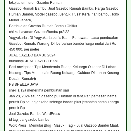
tokojatifurniture › Gazebo Rumah
Gazebo Rumah Bambu, Jual Gazebo Rumah Bambu, Harga Gazebo
Rumah Bambu, Model gazebo, Bentuk, Pusat Kerajinan bambu, Toko
Mebel Jepara,
Pembuatan Gazebo Rumah Bambu Chitku
chitku Layanan GazeboBambu pr2t22
Yogyakarta , DI Yogyakarta Jenis Iklan : Penawaran Jasa pembuatan
Gazebo, Rumah, Warung, Dll berbahan bambu harga mulai dari Rp
450 000, per meter
JUAL GAZEBO BAMBU 2024
hunianqu JUAL GAZEBO BAM
Post navigation Tips Mendesain Ruang Keluarga Outdoor Di Lahan
Kosong · Tips Mendesain Ruang Keluarga Outdoor Di Lahan Kosong
Desain Rumah�|
PB SHEILLA JAYA
sheillajaya menerima pembuatan sau
Jan 23, 2024 saung gazebo pull ukuran di tentukan pemesan harga
permtr Rp saung gazebo setenga badan plus jembatan bambu harga
permtr Rp
Jual Gazebo Bambu WordPress
id tag jual gazebo bambu
WordPress · Memulai Blog · Masuk · Tag » Jual Gazebo Bambu Maaf,
kami tidak memiliki postingan apa pun dengan label tersebut Pos pos