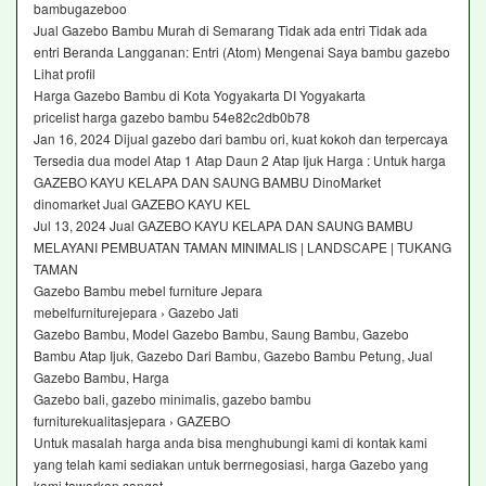
bambugazeboo
Jual Gazebo Bambu Murah di Semarang Tidak ada entri Tidak ada
entri Beranda Langganan: Entri (Atom) Mengenai Saya bambu gazebo
Lihat profil
Harga Gazebo Bambu di Kota Yogyakarta DI Yogyakarta
pricelist harga gazebo bambu 54e82c2db0b78
Jan 16, 2024 Dijual gazebo dari bambu ori, kuat kokoh dan terpercaya
Tersedia dua model Atap 1 Atap Daun 2 Atap Ijuk Harga : Untuk harga
GAZEBO KAYU KELAPA DAN SAUNG BAMBU DinoMarket
dinomarket Jual GAZEBO KAYU KEL
Jul 13, 2024 Jual GAZEBO KAYU KELAPA DAN SAUNG BAMBU
MELAYANI PEMBUATAN TAMAN MINIMALIS | LANDSCAPE | TUKANG
TAMAN
Gazebo Bambu mebel furniture Jepara
mebelfurniturejepara › Gazebo Jati
Gazebo Bambu, Model Gazebo Bambu, Saung Bambu, Gazebo
Bambu Atap Ijuk, Gazebo Dari Bambu, Gazebo Bambu Petung, Jual
Gazebo Bambu, Harga
Gazebo bali, gazebo minimalis, gazebo bambu
furniturekualitasjepara › GAZEBO
Untuk masalah harga anda bisa menghubungi kami di kontak kami
yang telah kami sediakan untuk berrnegosiasi, harga Gazebo yang
kami tawarkan sangat