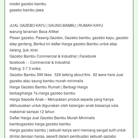
model gazebo bambu
gasebo bambu jawa
JUAL GAZEBO KAYU | SAUNG BAMBU | RUMAH KAYU
warung tanaman Baca Artikel
Pesan gazebo, Pasang Gazebo, Gazebo bambu, gazebo kayu, gazebo
atap genteng, Berikut ini daftar Harga gazebo Bambu untuk atap
ilalang, ijuk, kirai:
Gazebo Bambu Commercial & Industrial | Facebook
facebook › › Commercial & Industrial
Rating: 3 7 ‎3 votes
Gazebo Bambu 399 likes · 526 talking about this · 92 were here Jual
gazebo atau saung bambu murah minimalis
Harga Gazebo Bambu Rumah | Berbagi Harga
berbagiharga ?s=harga gazebo bambu
Harga Sepeda Anak – Merupakan produk sepeda yang hanya
dikhususkan untuk digunakan oleh kalangan anak biasanya usia
maksimal sampai 12 tahun
Daftar Harga Jual Gazebo Bambu Murah Minimalis
bambugazebo harga gazebo bambu
Harga gazebo bambu | sebuah karya seni memang sangat sulit untuk
dinilai dengan harga, seperti dalam pembuatan sebuah gazebo