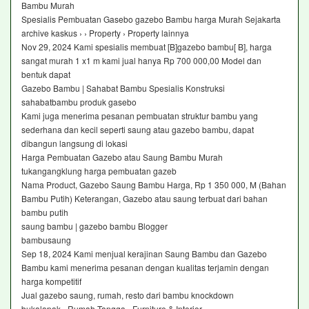
Bambu Murah
Spesialis Pembuatan Gasebo gazebo Bambu harga Murah Sejakarta
archive kaskus › › Property › Property lainnya
Nov 29, 2024 Kami spesialis membuat [B]gazebo bambu[ B], harga
sangat murah 1 x1 m kami jual hanya Rp 700 000,00 Model dan
bentuk dapat
Gazebo Bambu | Sahabat Bambu Spesialis Konstruksi
sahabatbambu produk gasebo
Kami juga menerima pesanan pembuatan struktur bambu yang
sederhana dan kecil seperti saung atau gazebo bambu, dapat
dibangun langsung di lokasi
Harga Pembuatan Gazebo atau Saung Bambu Murah
tukangangklung harga pembuatan gazeb
Nama Product, Gazebo Saung Bambu Harga, Rp 1 350 000, M (Bahan
Bambu Putih) Keterangan, Gazebo atau saung terbuat dari bahan
bambu putih
saung bambu | gazebo bambu Blogger
bambusaung
Sep 18, 2024 Kami menjual kerajinan Saung Bambu dan Gazebo
Bambu kami menerima pesanan dengan kualitas terjamin dengan
harga kompetitif
Jual gazebo saung, rumah, resto dari bambu knockdown
bukalapak › Rumah Tangga › Furniture & Interior