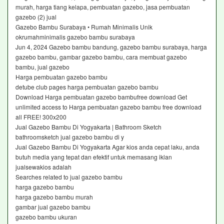
murah, harga tiang kelapa, pembuatan gazebo, jasa pembuatan
gazebo (2) jual
Gazebo Bambu Surabaya • Rumah Minimalis Unik
okrumahminimalis gazebo bambu surabaya
Jun 4, 2024 Gazebo bambu bandung, gazebo bambu surabaya, harga
gazebo bambu, gambar gazebo bambu, cara membuat gazebo
bambu, jual gazebo
Harga pembuatan gazebo bambu
detube club pages harga pembuatan gazebo bambu
Download Harga pembuatan gazebo bambufree download Get
unlimited access to Harga pembuatan gazebo bambu free download
all FREE! 300x200
Jual Gazebo Bambu Di Yogyakarta | Bathroom Sketch
bathroomsketch jual gazebo bambu di y
Jual Gazebo Bambu Di Yogyakarta Agar kios anda cepat laku, anda
butuh media yang tepat dan efektif untuk memasang iklan
jualsewakios adalah
Searches related to jual gazebo bambu
harga gazebo bambu
harga gazebo bambu murah
gambar jual gazebo bambu
gazebo bambu ukuran