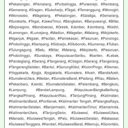
#Pekalongan, #Pemalang, #Purbalingga, #Purworejo, #Rembang,
#Semarang, #Sragen, #Sukoharjo, #Tegal, #Temanggung, #Wonogiri,
#Wonosobo, #Magelang, #Pekalongan, #Salatiga, #Semarang,
#Surakarta, #Tegal, #JawaTimur, #Bangkalan, #Banyuwangi, #Blitar,
#Bojonegoro, #Bondowoso, #Gresik, #Jember, #Jombang, #Kediri,
#Lamongan, #Lumajang, #Madiun, #Magetan, #Malang, #Mojokerto,
#Nganjuk, #Ngawi, #Pacitan, #Pamekasan, #Pasuruan, #Ponorogo,
#Probolinggo, #Sampang, #Sidoarjo, #Situbondo, #Sumenep, #Tuban,
#Tulungagung, #Batu, #Blitar, #Malang, #Mojokerto, #Pasuruan,
#Probolinggo, #Surabaya, #KepulauanSeribu, #banten, #Lebak,
#Pandeglang, #Serang, #Tangerang, #Cilegon, #Serang, #Tangerang,
#TangerangSelatan, #Bantul, #GunungKidul, #KulonProgo, #Sleman,
#Yogyakarta, #jogja, #jogjakarta, #Sumatera, #Aceh, #BandaAceh,
#SumateraUtara, #Medan, #SumateraBarat, #Padang, #Riau, #Batam,
#Pekanbaru, #Jambi, #SumateraSelatan, #Palembang, #Bengkulu,
#Lampung, #BandarLampung, #KepulauanBangkaBelitung,
#PangkalPinang, #KepulauanRiau, #TanjungPinang, #Kalimatan,
#KalimantanBarat, #Pontianak, #Kalimantan Tengah, #PalangkaRaya,
#KalimantanSelatan, #Banjarmasin, #KalimantanTimur, #Samarinda,
#KalimantanUtara, #TanjungSelor, #Sulawesi, #SulawesiUtara,
#Manado, #SulawesiTengah, #Palu, #SulawesiSelatan, #Makassar,
#SulawesiTenggara, #Kendari, #SulawesiBarat, #Mamuju, #Gorontalo,