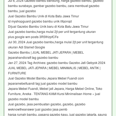
Jul 6, 2024 Gazebo bambu bandung, harga gazebo bambu, gazebo
bambu surabaya, gambar gazebo bambu, cara membuat gazebo
bambu, jual gazebo
Jual Gazebo Bambu Unik di Kota Batu Jawa Timur
id myshopguard gazebo bambu unik ilfqonqd
Dijual Gazebo Bambu Unik baru di Kota Batu Jawa Timur
Jual gazebo bambu,harga mulai 2jt per unit tergantung ukuran
plus google wm posts 3R5fHzpfCFe
Jul 30, 2024 Jual gazebo bambu,harga mulai 2jt per unit tergantung
ukuran Adi Slamet Google
Gazebo Bambu | JUAL MEBEL JATI JEPARA | MEBEL
jeparahandicraft tag gazebo bambu
Jan 27, 2024 Tag Archives: gazebo bambu Gazebo Jati Gebyok 2024
JUAL MEBEL JATI JEPARA | MEBEL MINIMALIS | MEBEL ANTIK |
FURNITURE
Jual Gazebo Model Bambu Jepara Mebel Fuandi com
jeparamebelfuandi tag jual gazebo model bambu
Jepara Mebel Fuandi, Mebel jati Jepara, Harga Mebel Online, Toko
Furniture, Aneka · TENTANG KAMI Kursi Minimalisan Home » jual
gazebo model bambu
Jual gazebo, jasa pembuatan gazebo, gazebo, gazebo
weknowtheanswer jual gazebo jasa pemb
harga rumah bambu, pasang gazebo kayu, jual gazebo jakarta, saung