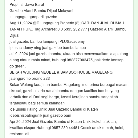
Propinsi: Jawa Barat
Gazebo Alami Bambu Dijual Melayani
tulungagungproperti gazebo
Aug 11, 2024 @Tulungagung Property (2); CARI DAN JUAL RUMAH
TANAH RUKO Tag Archives: 0 8 5335 232 777 | Gazebo Alami Bambu
Dijual
jual gazebo bambu lampung iPLUSacademy
iplusacademy ning jual gazebo bambu lampu
Jul 9, 2024 jual gazebo bambu, ukuran bisa menyesuaikan, atap alang
alang atau rumbia minat, hubungi 082377003475, pak dede konsep
go green,
SEKAR WULUNG MEUBEL & BAMBOO HOUSE MAGELANG
jatengpromo promo 223
Sekar Wulung kerajinan bambu Magelang, menerima berbagai macam
sketsal, gazebo serta rumah bambu dengan kualitas bambu yang
terbaik dan di Dari segi harga, kreasi kerajinan bambu sangatlah
terjangkau bagi semua kalangan
Ide Bisnis Paling Unik: Jual Gazebo Bambu di Klaten
idebisnispalingunik jual gazebo bam
Apr 20, 2024 Jual Gazebo Bambu di Klaten Unik, kokoh, rakitan,
kwalitas ekspor Hubungi 0857 280 44481 Cocok untuk rumah, hotel,
restoran, dll