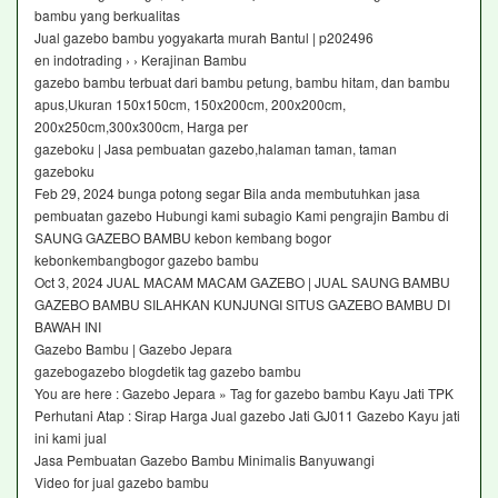
bambu yang berkualitas
Jual gazebo bambu yogyakarta murah Bantul | p202496
en indotrading › › Kerajinan Bambu
gazebo bambu terbuat dari bambu petung, bambu hitam, dan bambu
apus,Ukuran 150x150cm, 150x200cm, 200x200cm,
200x250cm,300x300cm, Harga per
gazeboku | Jasa pembuatan gazebo,halaman taman, taman
gazeboku
Feb 29, 2024 bunga potong segar Bila anda membutuhkan jasa
pembuatan gazebo Hubungi kami subagio Kami pengrajin Bambu di
SAUNG GAZEBO BAMBU kebon kembang bogor
kebonkembangbogor gazebo bambu
Oct 3, 2024 JUAL MACAM MACAM GAZEBO | JUAL SAUNG BAMBU
GAZEBO BAMBU SILAHKAN KUNJUNGI SITUS GAZEBO BAMBU DI
BAWAH INI
Gazebo Bambu | Gazebo Jepara
gazebogazebo blogdetik tag gazebo bambu
You are here : Gazebo Jepara » Tag for gazebo bambu Kayu Jati TPK
Perhutani Atap : Sirap Harga Jual gazebo Jati GJ011 Gazebo Kayu jati
ini kami jual
Jasa Pembuatan Gazebo Bambu Minimalis Banyuwangi
Video for jual gazebo bambu