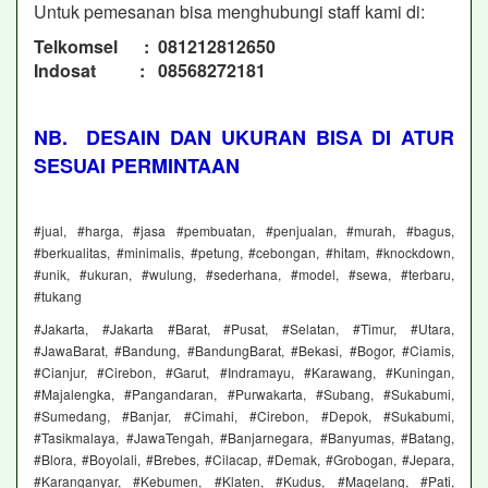
Untuk pemesanan bisa menghubungi staff kami di:
Telkomsel : 081212812650
Indosat : 08568272181
NB. DESAIN DAN UKURAN BISA DI ATUR
SESUAI PERMINTAAN
#jual, #harga, #jasa #pembuatan, #penjualan, #murah, #bagus,
#berkualitas, #minimalis, #petung, #cebongan, #hitam, #knockdown,
#unik, #ukuran, #wulung, #sederhana, #model, #sewa, #terbaru,
#tukang
#Jakarta, #Jakarta #Barat, #Pusat, #Selatan, #Timur, #Utara,
#JawaBarat, #Bandung, #BandungBarat, #Bekasi, #Bogor, #Ciamis,
#Cianjur, #Cirebon, #Garut, #Indramayu, #Karawang, #Kuningan,
#Majalengka, #Pangandaran, #Purwakarta, #Subang, #Sukabumi,
#Sumedang, #Banjar, #Cimahi, #Cirebon, #Depok, #Sukabumi,
#Tasikmalaya, #JawaTengah, #Banjarnegara, #Banyumas, #Batang,
#Blora, #Boyolali, #Brebes, #Cilacap, #Demak, #Grobogan, #Jepara,
#Karanganyar, #Kebumen, #Klaten, #Kudus, #Magelang, #Pati,