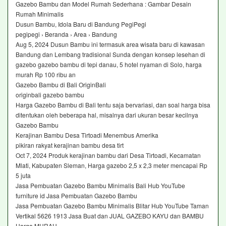
Gazebo Bambu dan Model Rumah Sederhana : Gambar Desain
Rumah Minimalis
Dusun Bambu, Idola Baru di Bandung PegiPegi
pegipegi › Beranda › Area › Bandung
Aug 5, 2024 Dusun Bambu ini termasuk area wisata baru di kawasan
Bandung dan Lembang tradisional Sunda dengan konsep lesehan di
gazebo gazebo bambu di tepi danau, 5 hotel nyaman di Solo, harga
murah Rp 100 ribu an
Gazebo Bambu di Bali OriginBali
originbali gazebo bambu
Harga Gazebo Bambu di Bali tentu saja bervariasi, dan soal harga bisa
ditentukan oleh beberapa hal, misalnya dari ukuran besar kecilnya
Gazebo Bambu
Kerajinan Bambu Desa Tirtoadi Menembus Amerika
pikiran rakyat kerajinan bambu desa tirt
Oct 7, 2024 Produk kerajinan bambu dari Desa Tirtoadi, Kecamatan
Mlati, Kabupaten Sleman, Harga gazebo 2,5 x 2,3 meter mencapai Rp
5 juta
Jasa Pembuatan Gazebo Bambu Minimalis Bali Hub YouTube
furniture id Jasa Pembuatan Gazebo Bambu
Jasa Pembuatan Gazebo Bambu Minimalis Blitar Hub YouTube Taman
Vertikal 5626 1913 Jasa Buat dan JUAL GAZEBO KAYU dan BAMBU
Harga MURAH