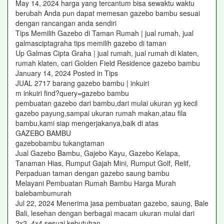
May 14, 2024 harga yang tercantum bisa sewaktu waktu
berubah Anda pun dapat memesan gazebo bambu sesuai
dengan rancangan anda sendiri
Tips Memilih Gazebo di Taman Rumah | jual rumah, jual
galmasciptagraha tips memilih gazebo di taman
Up Galmas Cipta Graha | jual rumah, jual rumah di klaten,
rumah klaten, cari Golden Field Residence gazebo bambu
January 14, 2024 Posted in Tips
JUAL 2717 barang gazebo bambu | inkuiri
m inkuiri find?query=gazebo bambu
pembuatan gazebo dari bambu,dari mulai ukuran yg kecil
gazebo payung,sampai ukuran rumah makan,atau fila
bambu,kami siap mengerjakanya,baik di atas
GAZEBO BAMBU
gazebobambu tukangtaman
Jual Gazebo Bambu, Gajebo Kayu, Gazebo Kelapa,
Tanaman Hias, Rumput Gajah Mini, Rumput Golf, Relif,
Perpaduan taman dengan gazebo saung bambu
Melayani Pembuatan Rumah Bambu Harga Murah
balebambumurah
Jul 22, 2024 Menerima jasa pembuatan gazebo, saung, Bale
Bali, lesehan dengan berbagai macam ukuran mulai dari
2x2, 4x4 sesuai kebutuhan