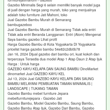
furniturejatimahoni › Gazebo
Gazebo Minimalis Segi 6 selain memiliki banyak model juga
di juall dengan harga yang murah, toko yang menjualnya
adalah toko furniture Jati Mahoni, toko
Jual Gazebo Bambu Murah di Semarang
bambugazeboo
Jual Gazebo Bambu Murah di Semarang Tidak ada entri
Tidak ada entri Beranda Langganan: Entri (Atom) Mengenai
Saya bambu gazebo Lihat profil
Harga Gazebo Bambu di Kota Yogyakarta DI Yogyakarta
pricelist harga gazebo bambu 54e82c2db0b78
Jan 16, 2024 Dijual gazebo dari bambu ori, kuat kokoh dan
terpercaya Tersedia dua model Atap 1 Atap Daun 2 Atap Ijuk
Harga : Untuk harga
GAZEBO KAYU KELAPA DAN SAUNG BAMBU DinoMarket
dinomarket Jual GAZEBO KAYU KEL
Jul 13, 2024 Jual GAZEBO KAYU KELAPA DAN SAUNG
BAMBU MELAYANI PEMBUATAN TAMAN MINIMALIS |
LANDSCAPE | TUKANG TAMAN
Gazebo Bambu mebel furniture Jepara
mebelfurniturejepara › Gazebo Jati
Gazebo Bambu, Model Gazebo Bambu, Saung Bambu,
Gazebo Bambu Atap Ijuk, Gazebo Dari Bambu, Gazebo