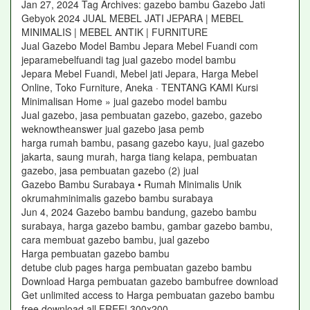
Jan 27, 2024 Tag Archives: gazebo bambu Gazebo Jati
Gebyok 2024 JUAL MEBEL JATI JEPARA | MEBEL
MINIMALIS | MEBEL ANTIK | FURNITURE
Jual Gazebo Model Bambu Jepara Mebel Fuandi com
jeparamebelfuandi tag jual gazebo model bambu
Jepara Mebel Fuandi, Mebel jati Jepara, Harga Mebel
Online, Toko Furniture, Aneka · TENTANG KAMI Kursi
Minimalisan Home » jual gazebo model bambu
Jual gazebo, jasa pembuatan gazebo, gazebo, gazebo
weknowtheanswer jual gazebo jasa pemb
harga rumah bambu, pasang gazebo kayu, jual gazebo
jakarta, saung murah, harga tiang kelapa, pembuatan
gazebo, jasa pembuatan gazebo (2) jual
Gazebo Bambu Surabaya • Rumah Minimalis Unik
okrumahminimalis gazebo bambu surabaya
Jun 4, 2024 Gazebo bambu bandung, gazebo bambu
surabaya, harga gazebo bambu, gambar gazebo bambu,
cara membuat gazebo bambu, jual gazebo
Harga pembuatan gazebo bambu
detube club pages harga pembuatan gazebo bambu
Download Harga pembuatan gazebo bambufree download
Get unlimited access to Harga pembuatan gazebo bambu
free download all FREE! 300x200