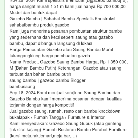
Nov 29, 2024 Kami spesialis membuat [B]gazebo bambu[ B],
harga sangat murah 1 x1 m kami jual hanya Rp 700 000,00
Model dan bentuk dapat
Gazebo Bambu | Sahabat Bambu Spesialis Konstruksi
sahabatbambu produk gasebo
Kami juga menerima pesanan pembuatan struktur bambu
yang sederhana dan kecil seperti saung atau gazebo
bambu, dapat dibangun langsung di lokasi
Harga Pembuatan Gazebo atau Saung Bambu Murah
tukangangklung harga pembuatan gazeb
Nama Product, Gazebo Saung Bambu Harga, Rp 1 350 000,
M (Bahan Bambu Putih) Keterangan, Gazebo atau saung
terbuat dari bahan bambu putih
saung bambu | gazebo bambu Blogger
bambusaung
Sep 18, 2024 Kami menjual kerajinan Saung Bambu dan
Gazebo Bambu kami menerima pesanan dengan kualitas
terjamin dengan harga kompetitif
Jual gazebo saung, rumah, resto dari bambu knockdown
bukalapak › Rumah Tangga › Furniture & Interior
Kami menyediakan: Gazebo Saung Gubuk (atap genteng
ijuk sirat kajang) Rumah Restoran Bambu Perabot Furniture
(kursi,meja,rak,lemari,meja bar,…)