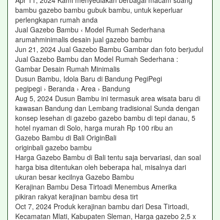
Apr 11, 2024 Kami menyediakan berbagai macam suang
bambu gazebo bambu gubuk bambu, untuk keperluar
perlengkapan rumah anda
Jual Gazebo Bambu ‹ Model Rumah Sederhana
arumahminimalis desain jual gazebo bambu
Jun 21, 2024 Jual Gazebo Bambu Gambar dan foto berjudul
Jual Gazebo Bambu dan Model Rumah Sederhana :
Gambar Desain Rumah Minimalis
Dusun Bambu, Idola Baru di Bandung PegiPegi
pegipegi › Beranda › Area › Bandung
Aug 5, 2024 Dusun Bambu ini termasuk area wisata baru di
kawasan Bandung dan Lembang tradisional Sunda dengan
konsep lesehan di gazebo gazebo bambu di tepi danau, 5
hotel nyaman di Solo, harga murah Rp 100 ribu an
Gazebo Bambu di Bali OriginBali
originbali gazebo bambu
Harga Gazebo Bambu di Bali tentu saja bervariasi, dan soal
harga bisa ditentukan oleh beberapa hal, misalnya dari
ukuran besar kecilnya Gazebo Bambu
Kerajinan Bambu Desa Tirtoadi Menembus Amerika
pikiran rakyat kerajinan bambu desa tirt
Oct 7, 2024 Produk kerajinan bambu dari Desa Tirtoadi,
Kecamatan Mlati, Kabupaten Sleman, Harga gazebo 2,5 x