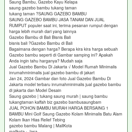
Saung Bambu, Gazebo Kayu Kelapa
saung gazebo bambu tukang taman
tukang taman ?SAUNG GAZEBO BAMBU
SAUNG GAZEBO BAMBU JASA TANAM DAN JUAL
RUMPUT populer saat ini, terima pesanan rumput dengan
harga lebih murah dari yang lainnya
Gazebo Bambu di Bali Bisnis Bali
bisnis bali ?Gazebo Bambu di Bali
Bagaimana dengan harga? Berapa kira kira harga sebuah
Gazebo bambu seperti di Gambar samping ini? Apakah
Anda ingin tahu harganya? Mudah saja
Jual Gazebo Bambu Di Jakarta √ Model Rumah Minimalis
inrumahminimalis jual gazebo bambu di jakart
Jan 24, 2024 Gambar dan foto Jual Gazebo Bambu Di
Jakarta model terbaru inrumahminimalis jual gazebo bambu
di jakarta dan Model Desain
Saung gazebo | tukang saung murah | saung bambu
tukangtaman kaffah biz gazebo bambusaungbam
JUAL POHON BAMBU MURAH HARGA BERSAING 1
BAMBU Mini Golf Saung Gazebo Kolam Minimalis Batu Alam
Kolam Ikan Hias Relief Tebing
gazebo bambu Malang | MallKota
mallkota › Jasa