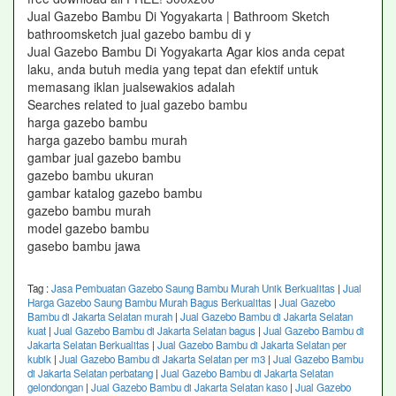
Jual Gazebo Bambu Di Yogyakarta | Bathroom Sketch
bathroomsketch jual gazebo bambu di y
Jual Gazebo Bambu Di Yogyakarta Agar kios anda cepat
laku, anda butuh media yang tepat dan efektif untuk
memasang iklan jualsewakios adalah
Searches related to jual gazebo bambu
harga gazebo bambu
harga gazebo bambu murah
gambar jual gazebo bambu
gazebo bambu ukuran
gambar katalog gazebo bambu
gazebo bambu murah
model gazebo bambu
gasebo bambu jawa
Tag :
Jasa Pembuatan Gazebo Saung Bambu Murah Unik Berkualitas
|
Jual
Harga Gazebo Saung Bambu Murah Bagus Berkualitas
|
Jual Gazebo
Bambu di Jakarta Selatan murah
|
Jual Gazebo Bambu di Jakarta Selatan
kuat
|
Jual Gazebo Bambu di Jakarta Selatan bagus
|
Jual Gazebo Bambu di
Jakarta Selatan Berkualitas
|
Jual Gazebo Bambu di Jakarta Selatan per
kubik
|
Jual Gazebo Bambu di Jakarta Selatan per m3
|
Jual Gazebo Bambu
di Jakarta Selatan perbatang
|
Jual Gazebo Bambu di Jakarta Selatan
gelondongan
|
Jual Gazebo Bambu di Jakarta Selatan kaso
|
Jual Gazebo