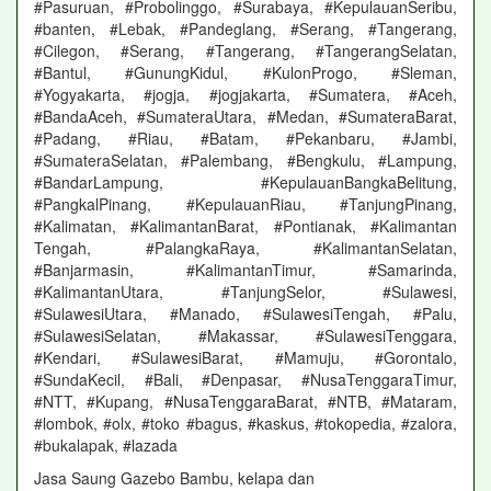
#Pasuruan, #Probolinggo, #Surabaya, #KepulauanSeribu,
#banten, #Lebak, #Pandeglang, #Serang, #Tangerang,
#Cilegon, #Serang, #Tangerang, #TangerangSelatan,
#Bantul, #GunungKidul, #KulonProgo, #Sleman,
#Yogyakarta, #jogja, #jogjakarta, #Sumatera, #Aceh,
#BandaAceh, #SumateraUtara, #Medan, #SumateraBarat,
#Padang, #Riau, #Batam, #Pekanbaru, #Jambi,
#SumateraSelatan, #Palembang, #Bengkulu, #Lampung,
#BandarLampung, #KepulauanBangkaBelitung,
#PangkalPinang, #KepulauanRiau, #TanjungPinang,
#Kalimatan, #KalimantanBarat, #Pontianak, #Kalimantan
Tengah, #PalangkaRaya, #KalimantanSelatan,
#Banjarmasin, #KalimantanTimur, #Samarinda,
#KalimantanUtara, #TanjungSelor, #Sulawesi,
#SulawesiUtara, #Manado, #SulawesiTengah, #Palu,
#SulawesiSelatan, #Makassar, #SulawesiTenggara,
#Kendari, #SulawesiBarat, #Mamuju, #Gorontalo,
#SundaKecil, #Bali, #Denpasar, #NusaTenggaraTimur,
#NTT, #Kupang, #NusaTenggaraBarat, #NTB, #Mataram,
#lombok, #olx, #toko #bagus, #kaskus, #tokopedia, #zalora,
#bukalapak, #lazada
Jasa Saung Gazebo Bambu, kelapa dan