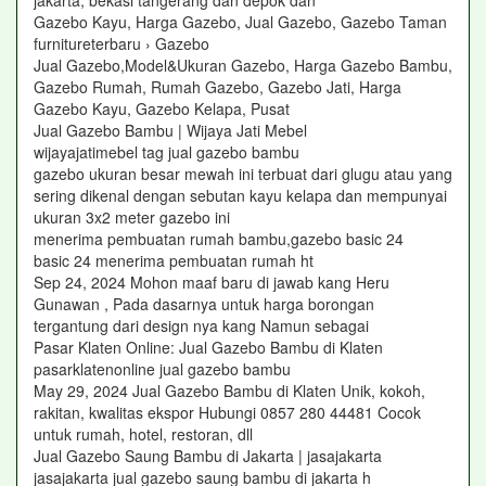
jakarta, bekasi tangerang dan depok dan
Gazebo Kayu, Harga Gazebo, Jual Gazebo, Gazebo Taman
furnitureterbaru › Gazebo
Jual Gazebo,Model&Ukuran Gazebo, Harga Gazebo Bambu,
Gazebo Rumah, Rumah Gazebo, Gazebo Jati, Harga
Gazebo Kayu, Gazebo Kelapa, Pusat
Jual Gazebo Bambu | Wijaya Jati Mebel
wijayajatimebel tag jual gazebo bambu
gazebo ukuran besar mewah ini terbuat dari glugu atau yang
sering dikenal dengan sebutan kayu kelapa dan mempunyai
ukuran 3x2 meter gazebo ini
menerima pembuatan rumah bambu,gazebo basic 24
basic 24 menerima pembuatan rumah ht
Sep 24, 2024 Mohon maaf baru di jawab kang Heru
Gunawan , Pada dasarnya untuk harga borongan
tergantung dari design nya kang Namun sebagai
Pasar Klaten Online: Jual Gazebo Bambu di Klaten
pasarklatenonline jual gazebo bambu
May 29, 2024 Jual Gazebo Bambu di Klaten Unik, kokoh,
rakitan, kwalitas ekspor Hubungi 0857 280 44481 Cocok
untuk rumah, hotel, restoran, dll
Jual Gazebo Saung Bambu di Jakarta | jasajakarta
jasajakarta jual gazebo saung bambu di jakarta h