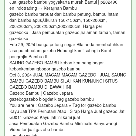
Jual gazebo bambu yogyakarta murah Bantul | p202496
en indotrading › › Kerajinan Bambu
gazebo bambu terbuat dari bambu petung, bambu hitam,
dan bambu apus,Ukuran 150x150cm, 150x200cm,
200x200cm, 200x250cm,300x300cm, Harga per
gazeboku | Jasa pembuatan gazebo,halaman taman, taman
gazeboku
Feb 29, 2024 bunga potong segar Bila anda membutuhkan
jasa pembuatan gazebo Hubungi kami subagio Kami
pengrajin Bambu di
SAUNG GAZEBO BAMBU kebon kembang bogor
kebonkembangbogor gazebo bambu
Oct 3, 2024 JUAL MACAM MACAM GAZEBO | JUAL SAUNG
BAMBU GAZEBO BAMBU SILAHKAN KUNJUNGI SITUS
GAZEBO BAMBU DI BAWAH INI
Gazebo Bambu | Gazebo Jepara
gazebogazebo blogdetik tag gazebo bambu
You are here : Gazebo Jepara » Tag for gazebo bambu
Kayu Jati TPK Perhutani Atap : Sirap Harga Jual gazebo Jati
GJ011 Gazebo Kayu jati ini kami jual
Jasa Pembuatan Gazebo Bambu Minimalis Banyuwangi
Video for jual gazebo bambu
youtube watch