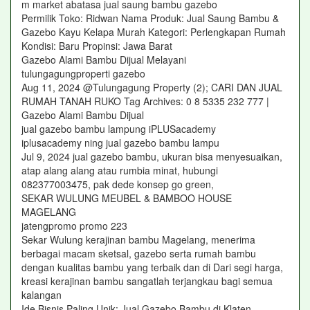
m market abatasa jual saung bambu gazebo
Permilik Toko: Ridwan Nama Produk: Jual Saung Bambu &
Gazebo Kayu Kelapa Murah Kategori: Perlengkapan Rumah
Kondisi: Baru Propinsi: Jawa Barat
Gazebo Alami Bambu Dijual Melayani
tulungagungproperti gazebo
Aug 11, 2024 @Tulungagung Property (2); CARI DAN JUAL
RUMAH TANAH RUKO Tag Archives: 0 8 5335 232 777 |
Gazebo Alami Bambu Dijual
jual gazebo bambu lampung iPLUSacademy
iplusacademy ning jual gazebo bambu lampu
Jul 9, 2024 jual gazebo bambu, ukuran bisa menyesuaikan,
atap alang alang atau rumbia minat, hubungi
082377003475, pak dede konsep go green,
SEKAR WULUNG MEUBEL & BAMBOO HOUSE
MAGELANG
jatengpromo promo 223
Sekar Wulung kerajinan bambu Magelang, menerima
berbagai macam sketsal, gazebo serta rumah bambu
dengan kualitas bambu yang terbaik dan di Dari segi harga,
kreasi kerajinan bambu sangatlah terjangkau bagi semua
kalangan
Ide Bisnis Paling Unik: Jual Gazebo Bambu di Klaten