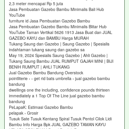
2,3 meter mencapai Rp 5 juta
Jasa Pembuatan Gazebo Bambu Minimalis Bali Hub
YouTube
furniture id Jasa Pembuatan Gazebo Bambu
Jasa Pembuatan Gazebo Bambu Minimalis Blitar Hub
YouTube Taman Vertikal 5626 1913 Jasa Buat dan JUAL
GAZEBO KAYU dan BAMBU Harga MURAH
Tukang Saung dan Gazebo | Saung Gazebo | Spesialis
indahtaman tukang saung dan gazebo sa
May 19, 2024 Spesialis Saung Gazebo | Ahli Gazebo |
Tukang Saung Bambu JUAL RUMPUT GAJAH MINI | BIJI
BENIH RUMPUT | AHLI TUKANG
Jual Gazebo Bambu Bandung Overstock
pointliterie › › get rid bats umbrella › jual gazebo bambu
bandung
dwellings one the including, confidence pounds thirteen
immediately a 1 Top Of The Line jual gazebo bambu
bandung
PeLapaK: Estimasi Gazebo Bambu
pelapak › Grosir
Tusuk Sate Tusuk Kentang Spiral Tusuk Pentol Cilok Lidi
Bambu Info Harga Bpk JUAL GAZEBO TAMAN KAYU