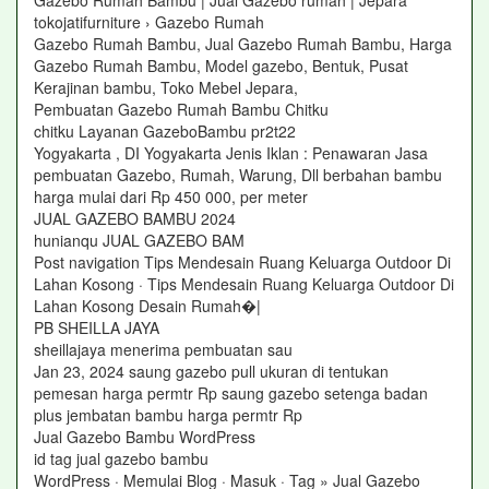
Gazebo Rumah Bambu | Jual Gazebo rumah | Jepara
tokojatifurniture › Gazebo Rumah
Gazebo Rumah Bambu, Jual Gazebo Rumah Bambu, Harga
Gazebo Rumah Bambu, Model gazebo, Bentuk, Pusat
Kerajinan bambu, Toko Mebel Jepara,
Pembuatan Gazebo Rumah Bambu Chitku
chitku Layanan GazeboBambu pr2t22
Yogyakarta , DI Yogyakarta Jenis Iklan : Penawaran Jasa
pembuatan Gazebo, Rumah, Warung, Dll berbahan bambu
harga mulai dari Rp 450 000, per meter
JUAL GAZEBO BAMBU 2024
hunianqu JUAL GAZEBO BAM
Post navigation Tips Mendesain Ruang Keluarga Outdoor Di
Lahan Kosong · Tips Mendesain Ruang Keluarga Outdoor Di
Lahan Kosong Desain Rumah�|
PB SHEILLA JAYA
sheillajaya menerima pembuatan sau
Jan 23, 2024 saung gazebo pull ukuran di tentukan
pemesan harga permtr Rp saung gazebo setenga badan
plus jembatan bambu harga permtr Rp
Jual Gazebo Bambu WordPress
id tag jual gazebo bambu
WordPress · Memulai Blog · Masuk · Tag » Jual Gazebo