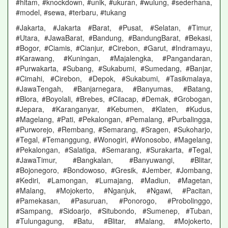
#hitam, #knockdown, #unik, #ukuran, #wulung, #sederhana,
#model, #sewa, #terbaru, #tukang
#Jakarta, #Jakarta #Barat, #Pusat, #Selatan, #Timur,
#Utara, #JawaBarat, #Bandung, #BandungBarat, #Bekasi,
#Bogor, #Ciamis, #Cianjur, #Cirebon, #Garut, #Indramayu,
#Karawang, #Kuningan, #Majalengka, #Pangandaran,
#Purwakarta, #Subang, #Sukabumi, #Sumedang, #Banjar,
#Cimahi, #Cirebon, #Depok, #Sukabumi, #Tasikmalaya,
#JawaTengah, #Banjarnegara, #Banyumas, #Batang,
#Blora, #Boyolali, #Brebes, #Cilacap, #Demak, #Grobogan,
#Jepara, #Karanganyar, #Kebumen, #Klaten, #Kudus,
#Magelang, #Pati, #Pekalongan, #Pemalang, #Purbalingga,
#Purworejo, #Rembang, #Semarang, #Sragen, #Sukoharjo,
#Tegal, #Temanggung, #Wonogiri, #Wonosobo, #Magelang,
#Pekalongan, #Salatiga, #Semarang, #Surakarta, #Tegal,
#JawaTimur, #Bangkalan, #Banyuwangi, #Blitar,
#Bojonegoro, #Bondowoso, #Gresik, #Jember, #Jombang,
#Kediri, #Lamongan, #Lumajang, #Madiun, #Magetan,
#Malang, #Mojokerto, #Nganjuk, #Ngawi, #Pacitan,
#Pamekasan, #Pasuruan, #Ponorogo, #Probolinggo,
#Sampang, #Sidoarjo, #Situbondo, #Sumenep, #Tuban,
#Tulungagung, #Batu, #Blitar, #Malang, #Mojokerto,