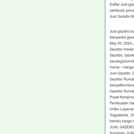
Daftar Jual ga
pembuat, penyal
Jual Gazebo Ba
Jual gazebo b
tokopedia gaz
May 20, 2024 J
Gazebo impian
Gazebo, Gaze
saudagarfurni
Home » Harga
Jual Gazebo,
Gazebo Rumah
tokojatifurnit
Gazebo Rumah
Pusat Kerajin
Pembuatan Ga
chitku Layan
Yogyakarta , 
bambu harga m
JUAL GAZEBO
hunianqu JU