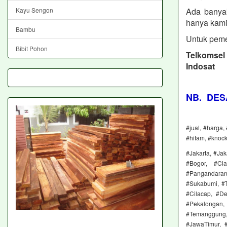
Kayu Sengon
Ada banya
hanya kami
Bambu
Untuk peme
Bibit Pohon
Telkomse
Indosat
NB. DES
#jual, #harga,
#hitam, #knoc
#Jakarta, #Jak
#Bogor, #Cia
#Pangandaran
#Sukabumi, #T
#Cilacap, #D
#Pekalongan, 
#Temanggung, 
#JawaTimur, #