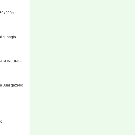
150x200cm,
i subagio
AN KUNJUNGI
ga Jual gazebo
bo