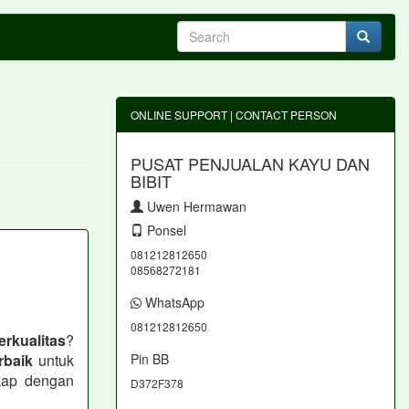
ONLINE SUPPORT | CONTACT PERSON
PUSAT PENJUALAN KAYU DAN
BIBIT
Uwen Hermawan
Ponsel
081212812650
08568272181
WhatsApp
081212812650
rkualitas
?
rbaik
untuk
Pin BB
kap dengan
D372F378