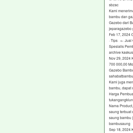
sbzac
Kami menerima
bambu dan ga
Gazebo dari B
jeparagazebo
Feb 17, 2024 
· Tips · ← Ju
Spesialis Pem
archive kaskus 
Nov 29, 2024 
700 000,00 Mo
Gazebo Bambu 
sahabatbambu
Kami juga men
bambu, dapat 
Harga Pembua
tukangangklu
Nama Product,
saung terbuat
saung bambu 
bambusaung
Sep 18, 2024