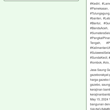
#Kediri, #Lam
#Pamekasan, #
#Tulungagung,
#banten, #Leb
#Bantul, #Gu
#BandaAceh, 
#SumateraSel
#PangkalPinan
Tengah, #Pa
#KalimantanU
#SulawesiSel
#SundaKecil, 
#lombok, #olx,
Jasa Saung G
gazeborakyat 
harga gazebo 
gazebo, saung,
kerajinan ba
kerajinanbamb
May 15, 2024 
bangunan deng
SAUNG BAMB