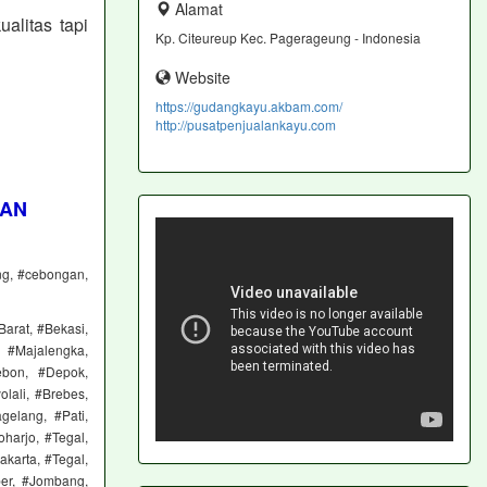
Alamat
litas tapi
Kp. Citeureup Kec. Pagerageung - Indonesia
Website
https://gudangkayu.akbam.com/
http://pusatpenjualankayu.com
AAN
ung, #cebongan,
Barat, #Bekasi,
 #Majalengka,
ebon, #Depok,
lali, #Brebes,
elang, #Pati,
harjo, #Tegal,
karta, #Tegal,
ber, #Jombang,