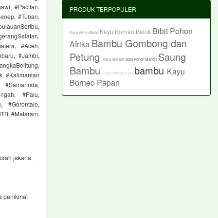
awi, #Pacitan,
PRODUK TERPOPULER
menep, #Tuban,
pulauanSeribu,
Bibit Pohon
Kayu Borneo Balok
Kayu Afrika Balok
gerangSelatan,
Bambu Gombong dan
Afrika
atera, #Aceh,
Petung
Saung
baru, #Jambi,
Kayu Meranti
Bibit Pohon Mahoni
ngkaBelitung,
Bambu
bambu
Kayu
Kayu Borneo Kaso
k, #Kalimantan
Borneo Papan
 #Samarinda,
engah, #Palu,
, #Gorontalo,
NTB, #Mataram,
rah jakarta,
a penikmat