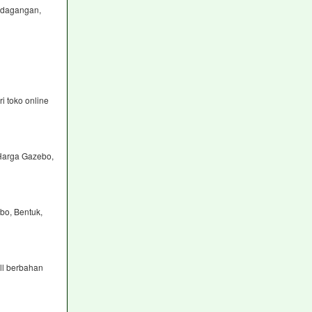
erdagangan,
i toko online
Harga Gazebo,
o, Bentuk,
ll berbahan