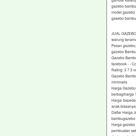
gazebo bambu
model gazebo
gasebo bambu
JUAL GAZEBO
warung tanama
Pesan gazebo,
gazebo Bambu un
Gazebo Bambu 
facebook › › C
Rating: 3 7 ‎3 v
Gazebo Bambu 3
minimalis
Harga Gazebo
berbagiharga
Harga Sepeda 
anak biasanya
Daftar Harga 
bambugazebo 
Harga gazebo b
pembuatan se