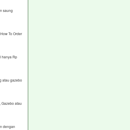
in saung
a How To Order
al hanya Rp
g atau gazebo
, Gazebo atau
an dengan