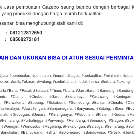
k Jasa pembuatan Gazebo saung bambu dengan berbagai kua
 yang produksi dengan harga murah berkualitas.
sanan bisa menghubungi staff kami di:
l : 081212812650
 : 08568272181
AIN DAN UKURAN BISA DI ATUR SESUAI PERMINT
 #jasa #pembuatan, #penjualan, #murah, #bagus, #berkualitas, #minimalis, #pet
kdown, #unik, #ukuran, #wulung, #sederhana, #model, #sewa, #terbaru, #tukang
arta #Barat, #Pusat, #Selatan, #Timur, #Utara, #JawaBarat, #Bandung, #Bandung
mis, #Cianjur, #Cirebon, #Garut, #Indramayu, #Karawang, #Kuningan,
, #Purwakarta, #Subang, #Sukabumi, #Sumedang, #Banjar, #Cimahi, #Cir
asikmalaya, #JawaTengah, #Banjarnegara, #Banyumas, #Batang, #Blora, #Boyo
emak, #Grobogan, #Jepara, #Karanganyar, #Kebumen, #Klaten, #Kudus, #Mag
#Pemalang, #Purbalingga, #Purworejo, #Rembang, #Semarang, #Sragen, #Suko
#Wonogiri, #Wonosobo, #Magelang, #Pekalongan, #Salatiga, #Semarang, #Sura
Bangkalan, #Banyuwangi, #Blitar, #Bojonegoro, #Bondowoso, #Gresik, #Jem