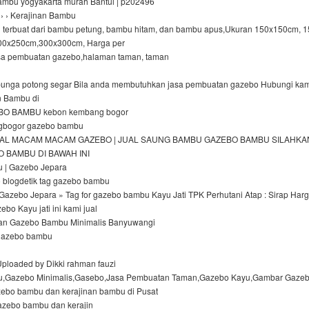
ambu yogyakarta murah Bantul | p202496
 › › Kerajinan Bambu
terbuat dari bambu petung, bambu hitam, dan bambu apus,Ukuran 150x150cm, 
00x250cm,300x300cm, Harga per
sa pembuatan gazebo,halaman taman, taman
bunga potong segar Bila anda membutuhkan jasa pembuatan gazebo Hubungi kam
n Bambu di
O BAMBU kebon kembang bogor
bogor gazebo bambu
 JUAL MACAM MACAM GAZEBO | JUAL SAUNG BAMBU GAZEBO BAMBU SILAHK
O BAMBU DI BAWAH INI
 | Gazebo Jepara
blogdetik tag gazebo bambu
 Gazebo Jepara » Tag for gazebo bambu Kayu Jati TPK Perhutani Atap : Sirap Har
ebo Kayu jati ini kami jual
an Gazebo Bambu Minimalis Banyuwangi
l gazebo bambu
Uploaded by Dikki rahman fauzi
,Gazebo Minimalis,Gasebo,Jasa Pembuatan Taman,Gazebo Kayu,Gambar Gaze
azebo bambu dan kerajinan bambu di Pusat
azebo bambu dan kerajin