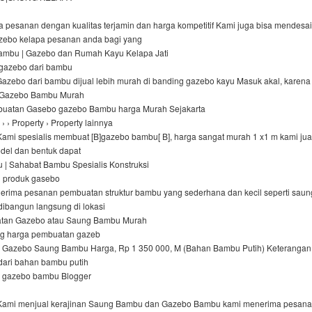
 pesanan dengan kualitas terjamin dan harga kompetitif Kami juga bisa mendesa
zebo kelapa pesanan anda bagi yang
ambu | Gazebo dan Rumah Kayu Kelapa Jati
 gazebo dari bambu
Gazebo dari bambu dijual lebih murah di banding gazebo kayu Masuk akal, karen
al Gazebo Bambu Murah
buatan Gasebo gazebo Bambu harga Murah Sejakarta
› › Property › Property lainnya
Kami spesialis membuat [B]gazebo bambu[ B], harga sangat murah 1 x1 m kami ju
del dan bentuk dapat
| Sahabat Bambu Spesialis Konstruksi
 produk gasebo
erima pesanan pembuatan struktur bambu yang sederhana dan kecil seperti saun
dibangun langsung di lokasi
tan Gazebo atau Saung Bambu Murah
ng harga pembuatan gazeb
 Gazebo Saung Bambu Harga, Rp 1 350 000, M (Bahan Bambu Putih) Keterangan
 dari bahan bambu putih
| gazebo bambu Blogger
 Kami menjual kerajinan Saung Bambu dan Gazebo Bambu kami menerima pesan