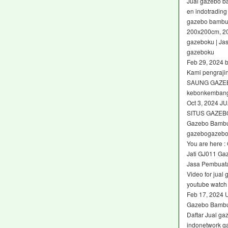
Jual gazebo b
en indotrading
gazebo bambu 
200x200cm, 2
gazeboku | Ja
gazeboku
Feb 29, 2024 
Kami pengraji
SAUNG GAZEB
kebonkembang
Oct 3, 2024
SITUS GAZEB
Gazebo Bambu
gazebogazebo 
You are here :
Jati GJ011 Gaz
Jasa Pembuat
Video for jua
youtube watch
Feb 17, 2024 
Gazebo Bambu
Daftar Jual g
indonetwork g