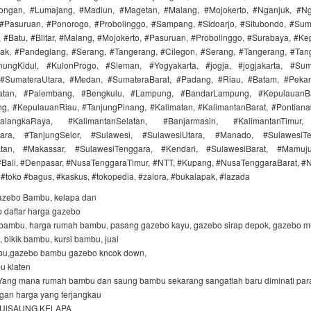
ongan, #Lumajang, #Madiun, #Magetan, #Malang, #Mojokerto, #Nganjuk, #Ng
Pasuruan, #Ponorogo, #Probolinggo, #Sampang, #Sidoarjo, #Situbondo, #Su
 #Batu, #Blitar, #Malang, #Mojokerto, #Pasuruan, #Probolinggo, #Surabaya, #Ke
ak, #Pandeglang, #Serang, #Tangerang, #Cilegon, #Serang, #Tangerang, #Tan
nungKidul, #KulonProgo, #Sleman, #Yogyakarta, #jogja, #jogjakarta, #Sum
#SumateraUtara, #Medan, #SumateraBarat, #Padang, #Riau, #Batam, #Pekan
atan, #Palembang, #Bengkulu, #Lampung, #BandarLampung, #KepulauanBa
g, #KepulauanRiau, #TanjungPinang, #Kalimatan, #KalimantanBarat, #Pontiana
langkaRaya, #KalimantanSelatan, #Banjarmasin, #KalimantanTimur,
tara, #TanjungSelor, #Sulawesi, #SulawesiUtara, #Manado, #SulawesiT
atan, #Makassar, #SulawesiTenggara, #Kendari, #SulawesiBarat, #Mamuju
#Bali, #Denpasar, #NusaTenggaraTimur, #NTT, #Kupang, #NusaTenggaraBarat, #
 #toko #bagus, #kaskus, #tokopedia, #zalora, #bukalapak, #lazada
azebo Bambu, kelapa dan
p daftar harga gazebo
bambu, harga rumah bambu, pasang gazebo kayu, gazebo sirap depok, gazebo mu
 bikik bambu, kursi bambu, jual
mbu,gazebo bambu gazebo kncok down,
u klaten
Yang mana rumah bambu dan saung bambu sekarang sangatlah baru diminati par
an harga yang terjangkau
U|SAUNG KELAPA