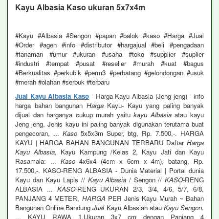
Kayu Albasia Kaso ukuran 5x7x4m
#Kayu #Albasia #Sengon #papan #balok #kaso #Harga #Jual
#Order #agen #info #distributor #hargajual #beli #pengadaan
#tanaman #umur #ukuran #usaha #toko #supplier #suplier
#industri #tempat #pusat #reseller #murah #kuat #bagus
#Berkualitas #perkubik #perm3 #perbatang #gelondongan #usuk
#merah #olahan #serbuk #terbaru
Jual Kayu Albasia Kaso
- Harga Kayu Albasia (Jeng jeng) - info
harga bahan bangunan
Harga
Kayu- Kayu yang paling banyak
dijual dan harganya cukup murah yaitu
kayu Albasia
atau kayu
Jeng jeng, Jenis kayu ini paling banyak digunakan terutama buat
pengecoran, ...
Kaso
5x5x3m Super, btg, Rp. 7.500,-. HARGA
KAYU | HARGA BAHAN BANGUNAN TERBARU Daftar
Harga
Kayu Albasia
, Kayu Kampung /Kelas 2, Kayu Jati dan Kayu
Rasamala: ...
Kaso
4x6x4 (4cm x 6cm x 4m), batang, Rp.
17.500,-. KASO-RENG ALBASIA - Dunia Material | Portal dunia
Kayu dan Kayu Lapis //
Kayu Albasia
/ Sengon //
KASO
-RENG
ALBASIA ...
KASO
-RENG UKURAN 2/3, 3/4, 4/6, 5/7, 6/8,
PANJANG 4 METER,
HARGA
PER Jenis Kayu Murah ~ Bahan
Bangunan Online Bandung
Jual
Kayu Albasiah atau
Kayu Sengon
.
... KAYU RAWA 1.Ukuran 3x7 cm dengan Panjang 4