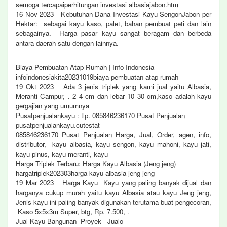
semoga tercapaiperhitungan investasi albasiajabon.htm
16 Nov 2023 Kebutuhan Dana Investasi Kayu SengonJabon per
Hektar: sebagai kayu kaso, palet, bahan pembuat peti dan lain
sebagainya. Harga pasar kayu sangat beragam dan berbeda
antara daerah satu dengan lainnya.
Biaya Pembuatan Atap Rumah | Info Indonesia
infoindonesiakita20231019biaya pembuatan atap rumah
19 Okt 2023 Ada 3 jenis triplek yang kami jual yaitu Albasia,
Meranti Campur, . 2 4 cm dan lebar 10 30 cm,kaso adalah kayu
gergajian yang umumnya
Pusatpenjualankayu : tlp. 085846236170 Pusat Penjualan
pusatpenjualankayu.cutestat
085846236170 Pusat Penjualan Harga, Jual, Order, agen, info,
distributor, kayu albasia, kayu sengon, kayu mahoni, kayu jati,
kayu pinus, kayu meranti, kayu
Harga Triplek Terbaru: Harga Kayu Albasia (Jeng jeng)
hargatriplek202303harga kayu albasia jeng jeng
19 Mar 2023 Harga Kayu Kayu yang paling banyak dijual dan
harganya cukup murah yaitu kayu Albasia atau kayu Jeng jeng,
Jenis kayu ini paling banyak digunakan terutama buat pengecoran,
Kaso 5x5x3m Super, btg, Rp. 7.500, .
Jual Kayu Bangunan Proyek Jualo