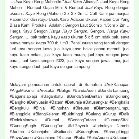
...
Jual
Kayu Reng MahoniIn "
Jual Kaso
Albasia". Jual Kayu Reng
Mahoni | Rumput Gajah Mini & Rumput
Jual Kayu
Reng dengan
ukuran :
Kayu
Reng (Mahoni) 2 x 3 x 2m ... Call Kami jua menjual
Papan Cor dan
Kayu
Usuk/
Kaso
Adapun Ukuran Papan Cor Yang
Biasa Kami Produksi Adalah :
Sengon
Laut 20cm x 1,3cm x 2m…
Harga Kayu Sengon
Harga Kayu Sengon
, Sengon,
Harga Kayu
Sengon
. ... pak terima kayu
kaso
ukuran 5 x 5 cm ndak pak, saya
punya banyak
harga
700 rb / m3. Penelusuran yang terkait dengan
jual kayu sengon kaso, jual kayu kaso balok papan meranti, jual
kayu kaso bekas, jual kayu kaso murah, jual kayu sengon jawa
barat, jual kayu sengon 2023, jual kayu sengon jawa timur, jual
kayu sengon laut, jual kayu sengon lampung
Melayani pemesanan untuk daerah di Sumatera #AekKanopan
#ArgaMakmur #Arosuka #Balige #BandaAceh #BandarLampung
#Bagansiapiapi #Baganbatu #BandarSeriBentan #Bangkinang
#Bangko #Banyuasin #Batam #Baturaja #Batusangkar #Bengkalis
#Bengkulu #Binjai #Bintuhan #Bireuen #BlambanganUmpu
#Blangpidie #BlangKejeren #Bukittinggi #Calang #Curup #Daik
#DolokMarawa #Dumai #GedongTataan #GunungSitoli
#GunungSugih #GunungTua #IdiRayeuk #Indralaya #Jambi
#Jantho #Kabanjahe #Kalianda #KarangBaru #KarangTinggi
#KayuAgung #Kepahiang #Kisaran #Koba #KotaAgung #Kotabumi