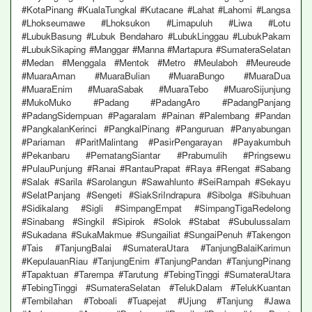
#KotaPinang #KualaTungkal #Kutacane #Lahat #Lahomi #Langsa
#Lhokseumawe #Lhoksukon #Limapuluh #Liwa #Lotu
#LubukBasung #Lubuk Bendaharo #LubukLinggau #LubukPakam
#LubukSikaping #Manggar #Manna #Martapura #SumateraSelatan
#Medan #Menggala #Mentok #Metro #Meulaboh #Meureude
#MuaraAman #MuaraBulian #MuaraBungo #MuaraDua
#MuaraEnim #MuaraSabak #MuaraTebo #MuaroSijunjung
#MukoMuko #Padang #PadangAro #PadangPanjang
#PadangSidempuan #Pagaralam #Painan #Palembang #Pandan
#PangkalanKerinci #PangkalPinang #Panguruan #Panyabungan
#Pariaman #ParitMalintang #PasirPengarayan #Payakumbuh
#Pekanbaru #PematangSiantar #Prabumulih #Pringsewu
#PulauPunjung #Ranai #RantauPrapat #Raya #Rengat #Sabang
#Salak #Sarila #Sarolangun #Sawahlunto #SeiRampah #Sekayu
#SelatPanjang #Sengeti #SiakSriIndrapura #Sibolga #Sibuhuan
#Sidikalang #Sigli #SimpangEmpat #SimpangTigaRedelong
#Sinabang #Singkil #Sipirok #Solok #Stabat #Subulussalam
#Sukadana #SukaMakmue #Sungailiat #SungaiPenuh #Takengon
#Tais #TanjungBalai #SumateraUtara #TanjungBalaiKarimun
#KepulauanRiau #TanjungEnim #TanjungPandan #TanjungPinang
#Tapaktuan #Tarempa #Tarutung #TebingTinggi #SumateraUtara
#TebingTinggi #SumateraSelatan #TelukDalam #TelukKuantan
#Tembilahan #Toboali #Tuapejat #Ujung #Tanjung #Jawa