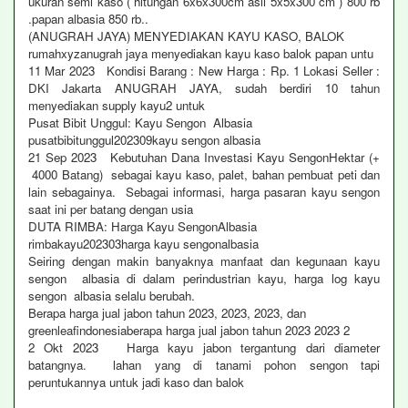
ukuran semi kaso ( hitungan 6x6x300cm asli 5x5x300 cm ) 800 rb
.papan albasia 850 rb..
(ANUGRAH JAYA) MENYEDIAKAN KAYU KASO, BALOK
rumahxyzanugrah jaya menyediakan kayu kaso balok papan untu
11 Mar 2023 Kondisi Barang : New Harga : Rp. 1 Lokasi Seller :
DKI Jakarta ANUGRAH JAYA, sudah berdiri 10 tahun
menyediakan supply kayu2 untuk
Pusat Bibit Unggul: Kayu Sengon Albasia
pusatbibitunggul202309kayu sengon albasia
21 Sep 2023 Kebutuhan Dana Investasi Kayu SengonHektar (+
4000 Batang) sebagai kayu kaso, palet, bahan pembuat peti dan
lain sebagainya. Sebagai informasi, harga pasaran kayu sengon
saat ini per batang dengan usia
DUTA RIMBA: Harga Kayu SengonAlbasia
rimbakayu202303harga kayu sengonalbasia
Seiring dengan makin banyaknya manfaat dan kegunaan kayu
sengon albasia di dalam perindustrian kayu, harga log kayu
sengon albasia selalu berubah.
Berapa harga jual jabon tahun 2023, 2023, 2023, dan
greenleafindonesiaberapa harga jual jabon tahun 2023 2023 2
2 Okt 2023 Harga kayu jabon tergantung dari diameter
batangnya. lahan yang di tanami pohon sengon tapi
peruntukannya untuk jadi kaso dan balok