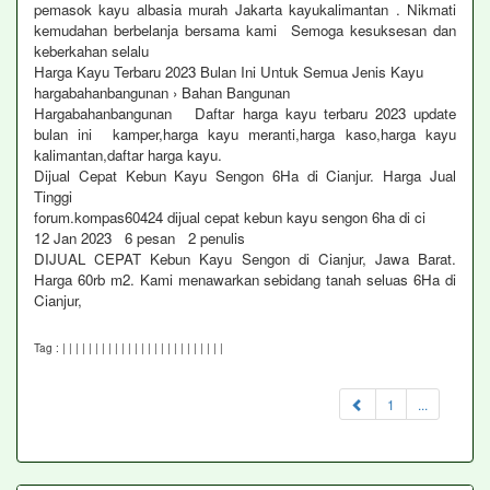
pemasok kayu albasia murah Jakarta kayukalimantan . Nikmati
kemudahan berbelanja bersama kami Semoga kesuksesan dan
keberkahan selalu
Harga Kayu Terbaru 2023 Bulan Ini Untuk Semua Jenis Kayu
hargabahanbangunan › Bahan Bangunan
Hargabahanbangunan Daftar harga kayu terbaru 2023 update
bulan ini kamper,harga kayu meranti,harga kaso,harga kayu
kalimantan,daftar harga kayu.
Dijual Cepat Kebun Kayu Sengon 6Ha di Cianjur. Harga Jual
Tinggi
forum.kompas60424 dijual cepat kebun kayu sengon 6ha di ci
12 Jan 2023 6 pesan ‎2 penulis
DIJUAL CEPAT Kebun Kayu Sengon di Cianjur, Jawa Barat.
Harga 60rb m2. Kami menawarkan sebidang tanah seluas 6Ha di
Cianjur,
Tag :
|
|
|
|
|
|
|
|
|
|
|
|
|
|
|
|
|
|
|
|
|
|
|
|
|
1
...