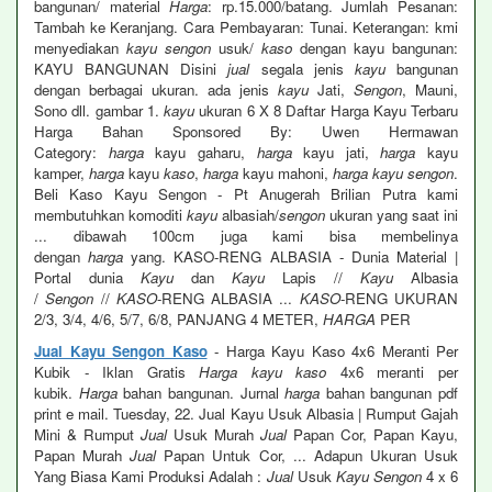
bangunan/ material
Harga
: rp.15.000/batang. Jumlah Pesanan:
Tambah ke Keranjang. Cara Pembayaran: Tunai. Keterangan: kmi
menyediakan
kayu sengon
usuk/
kaso
dengan kayu bangunan:
KAYU BANGUNAN Disini
jual
segala jenis
kayu
bangunan
dengan berbagai ukuran. ada jenis
kayu
Jati,
Sengon
, Mauni,
Sono dll. gambar 1.
kayu
ukuran 6 X 8 Daftar Harga Kayu Terbaru
Harga Bahan Sponsored By: Uwen Hermawan
Category:
harga
kayu gaharu,
harga
kayu jati,
harga
kayu
kamper,
harga
kayu
kaso
,
harga
kayu mahoni,
harga kayu sengon
.
Beli Kaso Kayu Sengon - Pt Anugerah Brilian Putra kami
membutuhkan komoditi
kayu
albasiah/
sengon
ukuran yang saat ini
... dibawah 100cm juga kami bisa membelinya
dengan
harga
yang. KASO-RENG ALBASIA - Dunia Material |
Portal dunia
Kayu
dan
Kayu
Lapis //
Kayu
Albasia
/
Sengon
//
KASO
-RENG ALBASIA ...
KASO
-RENG UKURAN
2/3, 3/4, 4/6, 5/7, 6/8, PANJANG 4 METER,
HARGA
PER
Jual Kayu Sengon Kaso
- Harga Kayu Kaso 4x6 Meranti Per
Kubik - Iklan Gratis
Harga kayu kaso
4x6 meranti per
kubik.
Harga
bahan bangunan. Jurnal
harga
bahan bangunan pdf
print e mail. Tuesday, 22. Jual Kayu Usuk Albasia | Rumput Gajah
Mini & Rumput
Jual
Usuk Murah
Jual
Papan Cor, Papan Kayu,
Papan Murah
Jual
Papan Untuk Cor, ... Adapun Ukuran Usuk
Yang Biasa Kami Produksi Adalah :
Jual
Usuk
Kayu Sengon
4 x 6