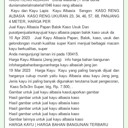
duniamaterialmaterial1046 kaso reng albasia
Kayu dan Kayu Lapis Kayu Albasia Sengon KASO RENG
ALBASIA KASO RENG UKURAN 23, 34, 46, 57, 68, PANJANG
4 METER, HARGA PER
Jual Kayu Albasia Papan Balok Kaso Usuk Dan
pusatpenjualankayujual kayu albasia papan balok kaso usuk da
10 Apr 2023 Jual Kayu Albasia Papan, Balok, kaso, usuk dan
gelondongan murah kualitas super Kami menjual berbagai macam
kayu berkualitas, super
Anda mengunjungi laman ini pada 130415.
Harga Kayu Albasia (Jeng jeng) info harga bahan bangunan
infohargabahanbangunanharga kayu albasiah jeng jen
19 Mar 2023 Harga Kayu Kayu yang paling banyak dijual dan
harganya cukup murah yaitu kayu Albasia atau kayu Jeng jeng,
Jenis kayu ini paling banyak digunakan terutama buat pengecoran,
Kaso 5x5x3m Super, btg, Rp. 7.500, .
Gambar untuk jual kayu albasia kasoLaporkan gambar
Hasil gambar untuk jual kayu albasia kaso
Hasil gambar untuk jual kayu albasia kaso
Hasil gambar untuk jual kayu albasia kaso
Hasil gambar untuk jual kayu albasia kaso
Gambar lainnya untuk jual kayu albasia kaso
HARGA KAYU | HARGA BAHAN BANGUNAN TERBARU