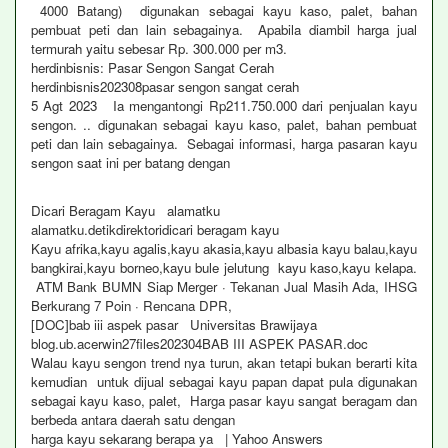
4000 Batang) digunakan sebagai kayu kaso, palet, bahan
pembuat peti dan lain sebagainya. Apabila diambil harga jual
termurah yaitu sebesar Rp. 300.000 per m3.
herdinbisnis: Pasar Sengon Sangat Cerah
herdinbisnis202308pasar sengon sangat cerah
5 Agt 2023 Ia mengantongi Rp211.750.000 dari penjualan kayu
sengon. .. digunakan sebagai kayu kaso, palet, bahan pembuat
peti dan lain sebagainya. Sebagai informasi, harga pasaran kayu
sengon saat ini per batang dengan
Dicari Beragam Kayu alamatku
alamatku.detikdirektoridicari beragam kayu
Kayu afrika,kayu agalis,kayu akasia,kayu albasia kayu balau,kayu
bangkirai,kayu borneo,kayu bule jelutung kayu kaso,kayu kelapa.
ATM Bank BUMN Siap Merger · Tekanan Jual Masih Ada, IHSG
Berkurang 7 Poin · Rencana DPR,
[DOC]bab iii aspek pasar Universitas Brawijaya
blog.ub.acerwin27files202304BAB III ASPEK PASAR.doc
Walau kayu sengon trend nya turun, akan tetapi bukan berarti kita
kemudian untuk dijual sebagai kayu papan dapat pula digunakan
sebagai kayu kaso, palet, Harga pasar kayu sangat beragam dan
berbeda antara daerah satu dengan
harga kayu sekarang berapa ya | Yahoo Answers