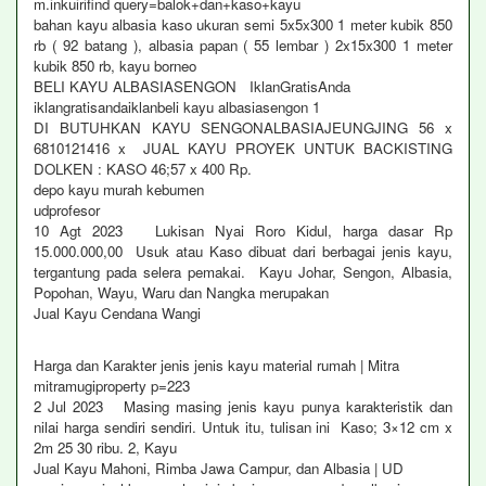
m.inkuirifind query=balok+dan+kaso+kayu
bahan kayu albasia kaso ukuran semi 5x5x300 1 meter kubik 850
rb ( 92 batang ), albasia papan ( 55 lembar ) 2x15x300 1 meter
kubik 850 rb, kayu borneo
BELI KAYU ALBASIASENGON IklanGratisAnda
iklangratisandaiklanbeli kayu albasiasengon 1
DI BUTUHKAN KAYU SENGONALBASIAJEUNGJING 56 x
6810121416 x JUAL KAYU PROYEK UNTUK BACKISTING
DOLKEN : KASO 46;57 x 400 Rp.
depo kayu murah kebumen
udprofesor
10 Agt 2023 Lukisan Nyai Roro Kidul, harga dasar Rp
15.000.000,00 Usuk atau Kaso dibuat dari berbagai jenis kayu,
tergantung pada selera pemakai. Kayu Johar, Sengon, Albasia,
Popohan, Wayu, Waru dan Nangka merupakan
Jual Kayu Cendana Wangi
Harga dan Karakter jenis jenis kayu material rumah | Mitra
mitramugiproperty p=223
2 Jul 2023 Masing masing jenis kayu punya karakteristik dan
nilai harga sendiri sendiri. Untuk itu, tulisan ini Kaso; 3×12 cm x
2m 25 30 ribu. 2, Kayu
Jual Kayu Mahoni, Rimba Jawa Campur, dan Albasia | UD