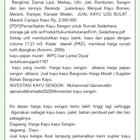
Bengkirai, Damar Laut, Merbau, Ulin, Jati, Rambutan, Sengon
dan lain lainnya. Beranda jualankayu Menjual Kayu Borneo,
Meranti, Kamper, Kamper Medan, JUAL KAYU LOG BULAT .
Meranti Campur Kaso Rp. 2.000.000
[PDF]Pemanfaatan Kayu Sengon untuk Rumah Sederhana
storage.jak stik.acProdukHukumkehutananRmh_Sederhana.pdf
Setiap unit membutuhkan kayu balok, kaso dan papan dengan
volume 11,21 m3. Kadar daerah (PAD), membuat harga rumah
sulit dijangkau (Anonim, 2006).
kayu papan murah WPC luar Lantai Dijual
lantailuarsupport1187
kayu yang murah. Harga kayu sengon albasia harga papan
sengon albasia Jual kayu kaso Bangunan Harga Murah | Supplier
Bahan Bangunan Kayu.
INVESTASI KAYU SENGON Muhammad Qamaruddin
qamaruddinshadie202304investasi kayu sengon
Ke depan harga kayu sengon tentu lebih tinggi lagi sehingga
digunakan sebagai kayu kaso, palet, bahan pembuat peti dan lain
sebagainya.
Dagoeng: Harga Kayu kaso Sengon
dagoeng › Daun
Jual kayu kelapa Asal lampung perkenalkan kami suplier kayu