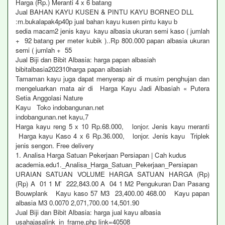
Harga (Rp.) Meranti 4 x 6 batang
Jual BAHAN KAYU KUSEN & PINTU KAYU BORNEO DLL
:m.bukalapak4p40p jual bahan kayu kusen pintu kayu b
sedia macam2 jenis kayu kayu albasia ukuran semi kaso ( jumlah
+ 92 batang per meter kubik )..Rp 800.000 papan albasia ukuran
semi ( jumlah + 55
Jual Biji dan Bibit Albasia: harga papan albasiah
bibitalbasia202310harga papan albasiah
Tamaman kayu juga dapat menyerap air di musim penghujan dan
mengeluarkan mata air di Harga Kayu Jadi Albasiah « Putera
Setia Anggolasi Nature
Kayu Toko indobangunan.net
indobangunan.net kayu,7
Harga kayu reng 5 x 10 Rp.68.000, lonjor. Jenis kayu meranti
Harga kayu Kaso 4 x 6 Rp.36.000, lonjor. Jenis kayu Triplek
jenis sengon. Free delivery
1. Analisa Harga Satuan Pekerjaan Persiapan | Cah kudus
academia.edu1._Analisa_Harga_Satuan_Pekerjaan_Persiapan
URAIAN SATUAN VOLUME HARGA SATUAN HARGA (Rp)
(Rp) A 01 1 M' 222,843.00 A 04 1 M2 Pengukuran Dan Pasang
Bouwplank Kayu kaso 57 M3 23,400.00 468.00 Kayu papan
albasia M3 0.0070 2,071,700.00 14,501.90
Jual Biji dan Bibit Albasia: harga jual kayu albasia
usahajasalink_in_frame.php link=40508