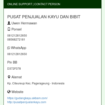
ONLINE SUPPORT | CONTACT PERSON
PUSAT PENJUALAN KAYU DAN BIBIT
Uwen Hermawan
Ponsel
081212812650
08568272181
WhatsApp
081212812650
Pin BB
D372F378
Alamat
Kp. Citeureup Kec. Pagerageung - Indonesia
Website
https://gudangkayu.akbam.com/
http://pusatpenjualankayu.com