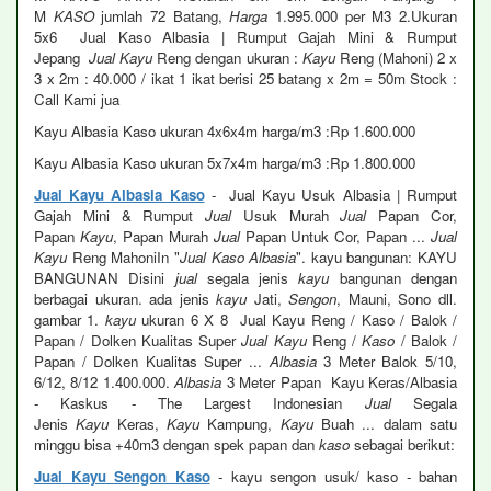
M
KASO
jumlah 72 Batang,
Harga
1.995.000 per M3 2.Ukuran
5x6 Jual Kaso Albasia | Rumput Gajah Mini & Rumput
Jepang
Jual Kayu
Reng dengan ukuran :
Kayu
Reng (Mahoni) 2 x
3 x 2m : 40.000 / ikat 1 ikat berisi 25 batang x 2m = 50m Stock :
Call Kami jua
Kayu Albasia Kaso ukuran 4x6x4m harga/m3 :Rp 1.600.000
Kayu Albasia Kaso ukuran 5x7x4m harga/m3 :Rp 1.800.000
Jual Kayu Albasia Kaso
- Jual Kayu Usuk Albasia | Rumput
Gajah Mini & Rumput
Jual
Usuk Murah
Jual
Papan Cor,
Papan
Kayu
, Papan Murah
Jual
Papan Untuk Cor, Papan ...
Jual
Kayu
Reng MahoniIn "
Jual Kaso Albasia
". kayu bangunan: KAYU
BANGUNAN Disini
jual
segala jenis
kayu
bangunan dengan
berbagai ukuran. ada jenis
kayu
Jati,
Sengon
, Mauni, Sono dll.
gambar 1.
kayu
ukuran 6 X 8 Jual Kayu Reng / Kaso / Balok /
Papan / Dolken Kualitas Super
Jual Kayu
Reng /
Kaso
/ Balok /
Papan / Dolken Kualitas Super ...
Albasia
3 Meter Balok 5/10,
6/12, 8/12 1.400.000.
Albasia
3 Meter Papan Kayu Keras/Albasia
- Kaskus - The Largest Indonesian
Jual
Segala
Jenis
Kayu
Keras,
Kayu
Kampung,
Kayu
Buah ... dalam satu
minggu bisa +40m3 dengan spek papan dan
kaso
sebagai berikut:
Jual Kayu Sengon Kaso
- kayu sengon usuk/ kaso - bahan