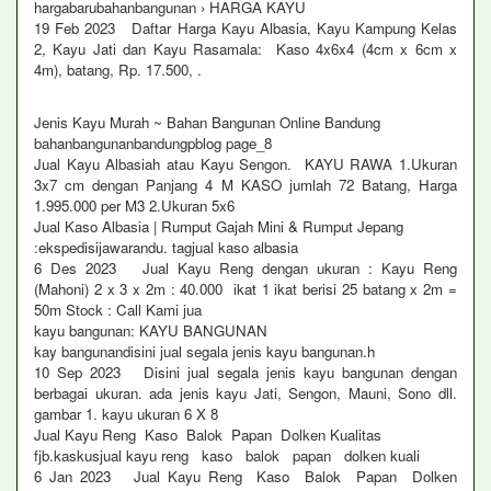
hargabarubahanbangunan › HARGA KAYU
19 Feb 2023 Daftar Harga Kayu Albasia, Kayu Kampung Kelas
2, Kayu Jati dan Kayu Rasamala: Kaso 4x6x4 (4cm x 6cm x
4m), batang, Rp. 17.500, .
Jenis Kayu Murah ~ Bahan Bangunan Online Bandung
bahanbangunanbandungpblog page_8
Jual Kayu Albasiah atau Kayu Sengon. KAYU RAWA 1.Ukuran
3x7 cm dengan Panjang 4 M KASO jumlah 72 Batang, Harga
1.995.000 per M3 2.Ukuran 5x6
Jual Kaso Albasia | Rumput Gajah Mini & Rumput Jepang
:ekspedisijawarandu. tagjual kaso albasia
6 Des 2023 Jual Kayu Reng dengan ukuran : Kayu Reng
(Mahoni) 2 x 3 x 2m : 40.000 ikat 1 ikat berisi 25 batang x 2m =
50m Stock : Call Kami jua
kayu bangunan: KAYU BANGUNAN
kay bangunandisini jual segala jenis kayu bangunan.h
10 Sep 2023 Disini jual segala jenis kayu bangunan dengan
berbagai ukuran. ada jenis kayu Jati, Sengon, Mauni, Sono dll.
gambar 1. kayu ukuran 6 X 8
Jual Kayu Reng Kaso Balok Papan Dolken Kualitas
fjb.kaskusjual kayu reng kaso balok papan dolken kuali
6 Jan 2023 Jual Kayu Reng Kaso Balok Papan Dolken