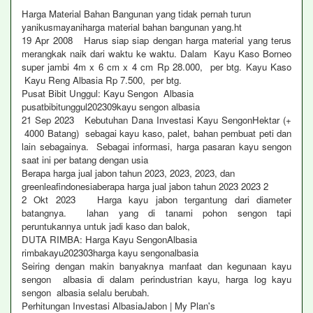
Harga Material Bahan Bangunan yang tidak pernah turun
yanikusmayaniharga material bahan bangunan yang.ht
19 Apr 2008 Harus siap siap dengan harga material yang terus
merangkak naik dari waktu ke waktu. Dalam Kayu Kaso Borneo
super jambi 4m x 6 cm x 4 cm Rp 28.000, per btg. Kayu Kaso
Kayu Reng Albasia Rp 7.500, per btg.
Pusat Bibit Unggul: Kayu Sengon Albasia
pusatbibitunggul202309kayu sengon albasia
21 Sep 2023 Kebutuhan Dana Investasi Kayu SengonHektar (+
4000 Batang) sebagai kayu kaso, palet, bahan pembuat peti dan
lain sebagainya. Sebagai informasi, harga pasaran kayu sengon
saat ini per batang dengan usia
Berapa harga jual jabon tahun 2023, 2023, 2023, dan
greenleafindonesiaberapa harga jual jabon tahun 2023 2023 2
2 Okt 2023 Harga kayu jabon tergantung dari diameter
batangnya. lahan yang di tanami pohon sengon tapi
peruntukannya untuk jadi kaso dan balok,
DUTA RIMBA: Harga Kayu SengonAlbasia
rimbakayu202303harga kayu sengonalbasia
Seiring dengan makin banyaknya manfaat dan kegunaan kayu
sengon albasia di dalam perindustrian kayu, harga log kayu
sengon albasia selalu berubah.
Perhitungan Investasi AlbasiaJabon | My Plan's