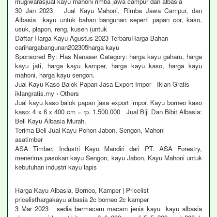
mugiwarasjual kayu mahoni rimba jawa campur dan albasia
30 Jan 2023 Jual Kayu Mahoni, Rimba Jawa Campur, dan
Albasia kayu untuk bahan bangunan seperti papan cor, kaso,
usuk, plapon, reng, kusen (untuk
Daftar Harga Kayu Agustus 2023 TerbaruHarga Bahan
carihargabangunan202305harga kayu
Sponsored By: Has Nanaser Category: harga kayu gaharu, harga
kayu jati, harga kayu kamper, harga kayu kaso, harga kayu
mahoni, harga kayu sengon.
Jual Kayu Kaso Balok Papan Jasa Export Impor Iklan Gratis
iklangratis.my › Others
Jual kayu kaso balok papan jasa export impor. Kayu borneo kaso
kaso: 4 x 6 x 400 cm = rp. 1.500.000 Jual Biji Dan Bibit Albasia:
Beli Kayu Albasia Murah.
Terima Beli Jual Kayu Pohon Jabon, Sengon, Mahoni
asatimber
ASA Timber, Industri Kayu Mandiri dari PT. ASA Forestry,
menerima pasokan kayu Sengon, kayu Jabon, Kayu Mahoni untuk
kebutuhan industri kayu lapis
Harga Kayu Albasia, Borneo, Kamper | Pricelist
pricelisthargakayu albasia 2c borneo 2c kamper
3 Mar 2023 sedia bermacam macam jenis kayu kayu albasia