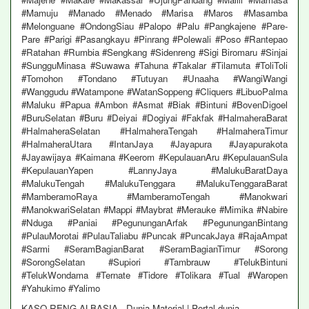
#Mamuju #Manado #Menado #Marisa #Maros #Masamba
#Melonguane #OndongSiau #Palopo #Palu #Pangkajene #Pare-
Pare #Parigi #Pasangkayu #Pinrang #Polewali #Poso #Rantepao
#Ratahan #Rumbia #Sengkang #Sidenreng #Sigi Biromaru #Sinjai
#SungguMinasa #Suwawa #Tahuna #Takalar #Tilamuta #ToliToli
#Tomohon #Tondano #Tutuyan #Unaaha #WangiWangi
#Wanggudu #Watampone #WatanSoppeng #Cliquers #LibuoPalma
#Maluku #Papua #Ambon #Asmat #Biak #Bintuni #BovenDigoel
#BuruSelatan #Buru #Deiyai #Dogiyai #Fakfak #HalmaheraBarat
#HalmaheraSelatan #HalmaheraTengah #HalmaheraTimur
#HalmaheraUtara #IntanJaya #Jayapura #Jayapurakota
#Jayawijaya #Kaimana #Keerom #KepulauanAru #KepulauanSula
#KepulauanYapen #LannyJaya #MalukuBaratDaya
#MalukuTengah #MalukuTenggara #MalukuTenggaraBarat
#MamberamoRaya #MamberamoTengah #Manokwari
#ManokwariSelatan #Mappi #Maybrat #Merauke #Mimika #Nabire
#Nduga #Paniai #PegununganArfak #PegununganBintang
#PulauMorotai #PulauTaliabu #Puncak #PuncakJaya #RajaAmpat
#Sarmi #SeramBagianBarat #SeramBagianTimur #Sorong
#SorongSelatan #Supiori #Tambrauw #TelukBintuni
#TelukWondama #Ternate #Tidore #Tolikara #Tual #Waropen
#Yahukimo #Yalimo
KASO RENG ALBASIA Dunia Material | Portal dunia