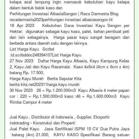
kelapa asal lampung ingin memasok kebutuhan kayu kelapa
dalam bentuk balok kaso dan
Perhitungan Investasi AlbasiaSengon | Reza Darmesta Blog
rezadarmesta2023perhitungan investasi albasiasengon.ht
18 Apr 2023 Kebutuhan Dana Investasi Kayu Sengon per
Hektar: digunakan sebagai kayu kaso, palet, bahan pembuat peti
dan lain sebagainya. Harga pasar kayu sangat beragam dan
berbeda antara daerah satu dengan lainnya.
List Harga Kayu Scribd
:id.scribddoc248394107List Harga Kayu
27 Nov 2023 Daftar Harga Kayu Albasia, Kayu Kampung Kelas
2, Kayu Jati dan Kayu Rasamala: Kaso 4x6x4 (4cm x 6cm x 4m)
batang Rp. 17.500,
Harga Kayu Murah Berita Seputar Kita
berita kita.net202311harga kayu murah
30 Nov 2023 26 = Rp.1.200.000m3 Kayu Albasia 4 meter papan
cor : 220 = Rp.1.500.000m3 kaso :46 = Rp.1.600.000m3 Kayu
Rimba Campur 4 meter
Jual Kayu , Distributor di Indonesia , Supplier, Eksportir
indotrading › Konstruksi dan Properti
Jual Palet Kayu Jasa Sertifikasi ISPM 15 CV Dua Putra Jaya
batang (4m) 21.000, KAYU KASO Spesifikasi Barang satuan