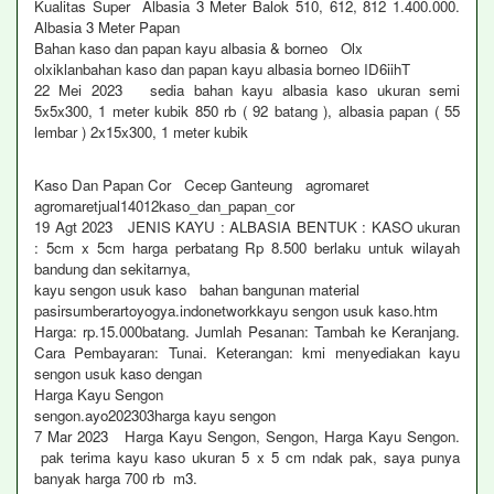
Kualitas Super Albasia 3 Meter Balok 510, 612, 812 1.400.000.
Albasia 3 Meter Papan
Bahan kaso dan papan kayu albasia & borneo Olx
olxiklanbahan kaso dan papan kayu albasia borneo ID6iihT
22 Mei 2023 sedia bahan kayu albasia kaso ukuran semi
5x5x300, 1 meter kubik 850 rb ( 92 batang ), albasia papan ( 55
lembar ) 2x15x300, 1 meter kubik
Kaso Dan Papan Cor Cecep Ganteung agromaret
agromaretjual14012kaso_dan_papan_cor
19 Agt 2023 JENIS KAYU : ALBASIA BENTUK : KASO ukuran
: 5cm x 5cm harga perbatang Rp 8.500 berlaku untuk wilayah
bandung dan sekitarnya,
kayu sengon usuk kaso bahan bangunan material
pasirsumberartoyogya.indonetworkkayu sengon usuk kaso.htm
Harga: rp.15.000batang. Jumlah Pesanan: Tambah ke Keranjang.
Cara Pembayaran: Tunai. Keterangan: kmi menyediakan kayu
sengon usuk kaso dengan
Harga Kayu Sengon
sengon.ayo202303harga kayu sengon
7 Mar 2023 Harga Kayu Sengon, Sengon, Harga Kayu Sengon.
pak terima kayu kaso ukuran 5 x 5 cm ndak pak, saya punya
banyak harga 700 rb m3.