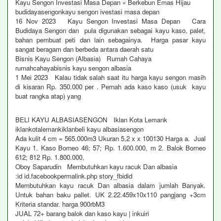
Kayu Sengon Investasi Masa Depan « Berkebun Emas Hijau
budidayasengonkayu sengon ivestasi masa depan
16 Nov 2023 Kayu Sengon Investasi Masa Depan Cara
Budidaya Sengon dan pula digunakan sebagai kayu kaso, palet,
bahan pembuat peti dan lain sebagainya. Harga pasar kayu
sangat beragam dan berbeda antara daerah satu
Bisnis Kayu Sengon (Albasia) Rumah Cahaya
rumahcahayabisnis kayu sengon albasia
1 Mei 2023 Kalau tidak salah saat itu harga kayu sengon masih
di kisaran Rp. 350.000 per . Pernah ada kaso kaso (usuk kayu
buat rangka atap) yang
BELI KAYU ALBASIASENGON Iklan Kota Lemank
iklankotalemankiklanbeli kayu albasiasengon
Ada kulit 4 cm = 565.000m3 Ukuran 5,2 x x 100130 Harga a. Jual
Kayu 1. Kaso Borneo 46; 57; Rp. 1.600.000, m 2. Balok Borneo
612; 812 Rp. 1.800.000,
Oboy Saparudin Membutuhkan kayu racuk Dan albasia
:id id.facebookpermalink.php story_fbidid
Membutuhkan kayu racuk Dan albasia dalam jumlah Banyak.
Untuk bahan baku pallet. UK 2.22.459x10x110 pangjang +3cm
Kriteria standar. harga 900rbM3
JUAL 72+ barang balok dan kaso kayu | inkuiri