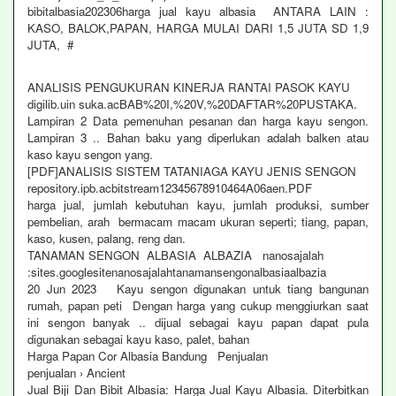
bibitalbasia202306harga jual kayu albasia‎ ANTARA LAIN :
KASO, BALOK,PAPAN, HARGA MULAI DARI 1,5 JUTA SD 1,9
JUTA, #
ANALISIS PENGUKURAN KINERJA RANTAI PASOK KAYU
digilib.uin suka.acBAB%20I,%20V,%20DAFTAR%20PUSTAKA.
Lampiran 2 Data pemenuhan pesanan dan harga kayu sengon.
Lampiran 3 .. Bahan baku yang diperlukan adalah balken atau
kaso kayu sengon yang.
[PDF]ANALISIS SISTEM TATANIAGA KAYU JENIS SENGON
repository.ipb.acbitstream12345678910464A06aen.PDF
harga jual, jumlah kebutuhan kayu, jumlah produksi, sumber
pembelian, arah bermacam macam ukuran seperti; tiang, papan,
kaso, kusen, palang, reng dan.
TANAMAN SENGON ALBASIA ALBAZIA nanosajalah
:sites.googlesitenanosajalahtanamansengonalbasiaalbazia
20 Jun 2023 Kayu sengon digunakan untuk tiang bangunan
rumah, papan peti Dengan harga yang cukup menggiurkan saat
ini sengon banyak .. dijual sebagai kayu papan dapat pula
digunakan sebagai kayu kaso, palet, bahan
Harga Papan Cor Albasia Bandung Penjualan
penjualan › Ancient
Jual Biji Dan Bibit Albasia: Harga Jual Kayu Albasia. Diterbitkan