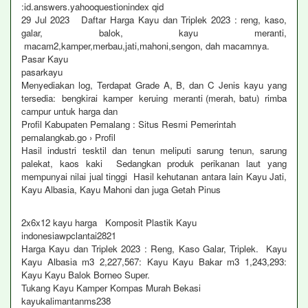
:id.answers.yahooquestionindex qid
29 Jul 2023 Daftar Harga Kayu dan Triplek 2023 : reng, kaso,
galar, balok, kayu meranti,
macam2,kamper,merbau,jati,mahoni,sengon, dah macamnya.
Pasar Kayu
pasarkayu
Menyediakan log, Terdapat Grade A, B, dan C Jenis kayu yang
tersedia: bengkirai kamper keruing meranti (merah, batu) rimba
campur untuk harga dan
Profil Kabupaten Pemalang : Situs Resmi Pemerintah
pemalangkab.go › Profil
Hasil industri tesktil dan tenun meliputi sarung tenun, sarung
palekat, kaos kaki Sedangkan produk perikanan laut yang
mempunyai nilai jual tinggi Hasil kehutanan antara lain Kayu Jati,
Kayu Albasia, Kayu Mahoni dan juga Getah Pinus
2x6x12 kayu harga Komposit Plastik Kayu
indonesiawpclantai2821
Harga Kayu dan Triplek 2023 : Reng, Kaso Galar, Triplek. Kayu
Kayu Albasia m3 2,227,567: Kayu Kayu Bakar m3 1,243,293:
Kayu Kayu Balok Borneo Super.
Tukang Kayu Kamper Kompas Murah Bekasi
kayukalimantanms238