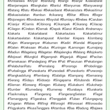
#Ambarawa #Anyer #Bandung #Bangil #Banjar #JawaBarat
#Banjarnegara #Bangkalan #Bantul #Banyumas #Banyuwangi
#Batang #Batu #Bekasi #Bekasibarat #Bekasiutara #Bekasitimur
#Bekasiselatan #tambun #cikarang #Blitar #Blora #Bogor
#Bojonegoro #Bondowoso #Boyolali #Bumiayu #Brebes #Caruban
#Cianjur #Ciamis #Cibinong #Cikampek #Cikarang #Cilacap
#Cilegon #Cirebon #Demak #Depok #Garut #Gresik #Indramayu
#Jakarta #Jakartabarat #Jakartautara #Jakartatimur
#Jakartaselatan #Jakartapusat #Jember #Jepara #Jombang
#Kajen #Karanganyar #Kebumen #Kediri #Kendal #Kepanjen
#Klaten #Kraksaan #Kudus #Kuningan #Lamongan #Lumajang
#Madiun #Magelang #Magetan #Majalengka #Malang #Mojokerto
#Mojosari #Mungkid #Ngamprah #Nganjuk #Ngawi #Pacitan
#Pamekasan #Pandeglang #Pare #Pati #Pasuruan #Pekalongan
#PelabuhanRatu #Pemalang #Ponorogo #Probolinggo
#Purbalingga #Purwakarta #Purwodadi #Purwokerto #Purworejo
#Rangkasbitung #Rembang #Salatiga #Sampang #Semarang
#Serang #Sidayu #Sidoarjo #Singaparna #Situbondo #Slawi
#Sleman #Soreang #Sragen #Subang #Sukabumi #Sukoharjo
#Sumber #Sumedang #Sumenep #Surabaya #Surakarta
#Tasikmalaya #Tangerang #TangerangSelatan #Tegal
#Temanggung #Tigaraksa #Trenggalek #Tuban #Tulungagung
#Ungaran #Wates #Wlingi #Wonogiri #Wonosari #Wonosobo
#Yogyakarta #NusaTenggara #Atambua #Baa #Badung #Bajawa