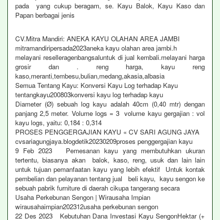
pada yang cukup beragam, se. Kayu Balok, Kayu Kaso dan
Papan berbagai jenis
CV.Mitra Mandiri: ANEKA KAYU OLAHAN AREA JAMBI
mitramandiripersada2023aneka kayu olahan area jambi.h
melayani reselleragenbangsaluntuk di jual kembali.melayani harga
grosir dan . reng harga, kayu reng
kaso,meranti,tembesu,bulian,medang,akasia,albasia
Semua Tentang Kayu: Konversi Kayu Log terhadap Kayu
tentangkayu200803konversi kayu log terhadap kayu
Diameter (Ø) sebuah log kayu adalah 40cm (0,40 mtr) dengan
panjang 2,5 meter. Volume logs = 3 volume kayu gergajian : vol
kayu logs, yaitu: 0,184 : 0,314
PROSES PENGGERGAJIAN KAYU « CV SARI AGUNG JAYA
cvsariagungjaya.blogdetik20230209proses penggergajian kayu
9 Feb 2023 Pemesanan kayu yang membutuhkan ukuran
tertentu, biasanya akan balok, kaso, reng, usuk dan lain lain
untuk tujuan pemanfaatan kayu yang lebih efektif Untuk kontak
pembelian dan pelayanan tentang jual beli kayu, kayu sengon ke
sebuah pabrik furniture di daerah cikupa tangerang secara
Usaha Perkebunan Sengon | Wirausaha Impian
wirausahaimpian202312usaha perkebunan sengon
22 Des 2023 Kebutuhan Dana Investasi Kayu SengonHektar (+