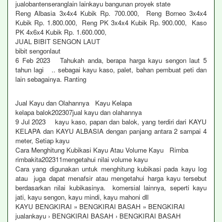
jualobantenseranglain lainkayu bangunan proyek state
Reng Albasia 3x4x4 Kubik Rp. 700.000, Reng Borneo 3x4x4
Kubik Rp. 1.800.000, Reng PK 3x4x4 Kubik Rp. 900.000, Kaso
PK 4x6x4 Kubik Rp. 1.600.000,
JUAL BIBIT SENGON LAUT
bibit sengonlaut
6 Feb 2023 Tahukah anda, berapa harga kayu sengon laut 5
tahun lagi .. sebagai kayu kaso, palet, bahan pembuat peti dan
lain sebagainya. Ranting
Jual Kayu dan Olahannya Kayu Kelapa
kelapa balok202307jual kayu dan olahannya
9 Jul 2023 kayu kaso, papan dan balok, yang terdiri dari KAYU
KELAPA dan KAYU ALBASIA dengan panjang antara 2 sampai 4
meter, Setiap kayu
Cara Menghitung Kubikasi Kayu Atau Volume Kayu Rimba
rimbakita202311mengetahui nilai volume kayu
Cara yang digunakan untuk menghitung kubikasi pada kayu log
atau juga dapat menafsir atau mengetahui harga kayu tersebut
berdasarkan nilai kubikasinya. komersial lainnya, seperti kayu
jati, kayu sengon, kayu mindi, kayu mahoni dll
KAYU BENGKIRAI » BENGKIRAI BASAH » BENGKIRAI
jualankayu › BENGKIRAI BASAH › BENGKIRAI BASAH