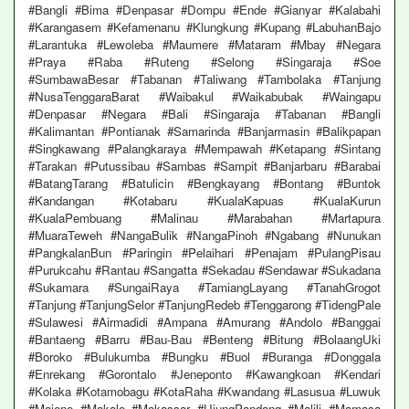
#Bangli #Bima #Denpasar #Dompu #Ende #Gianyar #Kalabahi
#Karangasem #Kefamenanu #Klungkung #Kupang #LabuhanBajo
#Larantuka #Lewoleba #Maumere #Mataram #Mbay #Negara
#Praya #Raba #Ruteng #Selong #Singaraja #Soe
#SumbawaBesar #Tabanan #Taliwang #Tambolaka #Tanjung
#NusaTenggaraBarat #Waibakul #Waikabubak #Waingapu
#Denpasar #Negara #Bali #Singaraja #Tabanan #Bangli
#Kalimantan #Pontianak #Samarinda #Banjarmasin #Balikpapan
#Singkawang #Palangkaraya #Mempawah #Ketapang #Sintang
#Tarakan #Putussibau #Sambas #Sampit #Banjarbaru #Barabai
#BatangTarang #Batulicin #Bengkayang #Bontang #Buntok
#Kandangan #Kotabaru #KualaKapuas #KualaKurun
#KualaPembuang #Malinau #Marabahan #Martapura
#MuaraTeweh #NangaBulik #NangaPinoh #Ngabang #Nunukan
#PangkalanBun #Paringin #Pelaihari #Penajam #PulangPisau
#Purukcahu #Rantau #Sangatta #Sekadau #Sendawar #Sukadana
#Sukamara #SungaiRaya #TamiangLayang #TanahGrogot
#Tanjung #TanjungSelor #TanjungRedeb #Tenggarong #TidengPale
#Sulawesi #Airmadidi #Ampana #Amurang #Andolo #Banggai
#Bantaeng #Barru #Bau-Bau #Benteng #Bitung #BolaangUki
#Boroko #Bulukumba #Bungku #Buol #Buranga #Donggala
#Enrekang #Gorontalo #Jeneponto #Kawangkoan #Kendari
#Kolaka #Kotamobagu #KotaRaha #Kwandang #Lasusua #Luwuk
#Majene #Makale #Makassar #UjungPandang #Malili #Mamasa