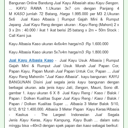
Bangunan Online Bandung
Jual
Kayu Albasiah atau
Kayu Sengon
.
... KAYU RAWA 1.Ukuran 3x7 cm dengan Panjang 4
M
KASO
jumlah 72 Batang,
Harga
1.995.000 per M3 2.Ukuran
5x6 Jual Kaso Albasia | Rumput Gajah Mini & Rumput
Jepang
Jual Kayu
Reng dengan ukuran :
Kayu
Reng (Mahoni) 2 x
3 x 2m : 40.000 / ikat 1 ikat berisi 25 batang x 2m = 50m Stock :
Call Kami jua
Kayu Albasia Kaso ukuran 4x6x4m harga/m3 :Rp 1.600.000
Kayu Albasia Kaso ukuran 5x7x4m harga/m3 :Rp 1.800.000
Jual Kayu Albasia Kaso
- Jual Kayu Usuk Albasia | Rumput
Gajah Mini & Rumput
Jual
Usuk Murah
Jual
Papan Cor,
Papan
Kayu
, Papan Murah
Jual
Papan Untuk Cor, Papan ...
Jual
Kayu
Reng MahoniIn "
Jual Kaso Albasia
". kayu bangunan: KAYU
BANGUNAN Disini
jual
segala jenis
kayu
bangunan dengan
berbagai ukuran. ada jenis
kayu
Jati,
Sengon
, Mauni, Sono dll.
gambar 1.
kayu
ukuran 6 X 8 Jual Kayu Reng / Kaso / Balok /
Papan / Dolken Kualitas Super
Jual Kayu
Reng /
Kaso
/ Balok /
Papan / Dolken Kualitas Super ...
Albasia
3 Meter Balok 5/10,
6/12, 8/12 1.400.000.
Albasia
3 Meter Papan Kayu Keras/Albasia
- Kaskus - The Largest Indonesian
Jual
Segala
Jenis
Kayu
Keras,
Kayu
Kampung,
Kayu
Buah ... dalam satu
minggu bisa +40m3 dengan spek papan dan
kaso
sebagai berikut: