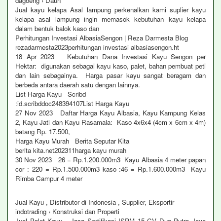
dagoeng › Daun
Jual kayu kelapa Asal lampung perkenalkan kami suplier kayu
kelapa asal lampung ingin memasok kebutuhan kayu kelapa
dalam bentuk balok kaso dan
Perhitungan Investasi AlbasiaSengon | Reza Darmesta Blog
rezadarmesta2023perhitungan investasi albasiasengon.ht
18 Apr 2023 Kebutuhan Dana Investasi Kayu Sengon per
Hektar: digunakan sebagai kayu kaso, palet, bahan pembuat peti
dan lain sebagainya. Harga pasar kayu sangat beragam dan
berbeda antara daerah satu dengan lainnya.
List Harga Kayu Scribd
:id.scribddoc248394107List Harga Kayu
27 Nov 2023 Daftar Harga Kayu Albasia, Kayu Kampung Kelas
2, Kayu Jati dan Kayu Rasamala: Kaso 4x6x4 (4cm x 6cm x 4m)
batang Rp. 17.500,
Harga Kayu Murah Berita Seputar Kita
berita kita.net202311harga kayu murah
30 Nov 2023 26 = Rp.1.200.000m3 Kayu Albasia 4 meter papan
cor : 220 = Rp.1.500.000m3 kaso :46 = Rp.1.600.000m3 Kayu
Rimba Campur 4 meter
Jual Kayu , Distributor di Indonesia , Supplier, Eksportir
indotrading › Konstruksi dan Properti
Jual Palet Kayu Jasa Sertifikasi ISPM 15 CV Dua Putra Jaya