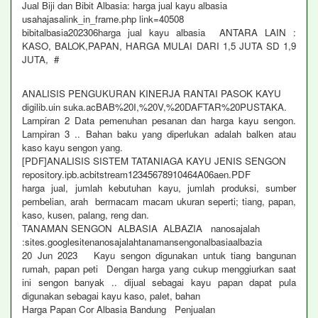
Jual Biji dan Bibit Albasia: harga jual kayu albasia
usahajasalink_in_frame.php link=40508
bibitalbasia202306harga jual kayu albasia‎ ANTARA LAIN :
KASO, BALOK,PAPAN, HARGA MULAI DARI 1,5 JUTA SD 1,9
JUTA, #
ANALISIS PENGUKURAN KINERJA RANTAI PASOK KAYU
digilib.uin suka.acBAB%20I,%20V,%20DAFTAR%20PUSTAKA.
Lampiran 2 Data pemenuhan pesanan dan harga kayu sengon.
Lampiran 3 .. Bahan baku yang diperlukan adalah balken atau
kaso kayu sengon yang.
[PDF]ANALISIS SISTEM TATANIAGA KAYU JENIS SENGON
repository.ipb.acbitstream12345678910464A06aen.PDF
harga jual, jumlah kebutuhan kayu, jumlah produksi, sumber
pembelian, arah bermacam macam ukuran seperti; tiang, papan,
kaso, kusen, palang, reng dan.
TANAMAN SENGON ALBASIA ALBAZIA nanosajalah
:sites.googlesitenanosajalahtanamansengonalbasiaalbazia
20 Jun 2023 Kayu sengon digunakan untuk tiang bangunan
rumah, papan peti Dengan harga yang cukup menggiurkan saat
ini sengon banyak .. dijual sebagai kayu papan dapat pula
digunakan sebagai kayu kaso, palet, bahan
Harga Papan Cor Albasia Bandung Penjualan