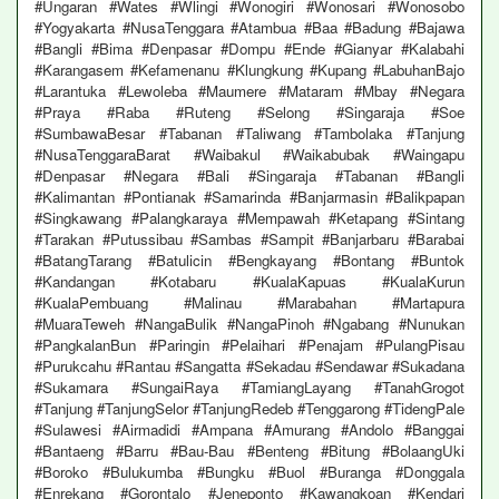
#Ungaran #Wates #Wlingi #Wonogiri #Wonosari #Wonosobo
#Yogyakarta #NusaTenggara #Atambua #Baa #Badung #Bajawa
#Bangli #Bima #Denpasar #Dompu #Ende #Gianyar #Kalabahi
#Karangasem #Kefamenanu #Klungkung #Kupang #LabuhanBajo
#Larantuka #Lewoleba #Maumere #Mataram #Mbay #Negara
#Praya #Raba #Ruteng #Selong #Singaraja #Soe
#SumbawaBesar #Tabanan #Taliwang #Tambolaka #Tanjung
#NusaTenggaraBarat #Waibakul #Waikabubak #Waingapu
#Denpasar #Negara #Bali #Singaraja #Tabanan #Bangli
#Kalimantan #Pontianak #Samarinda #Banjarmasin #Balikpapan
#Singkawang #Palangkaraya #Mempawah #Ketapang #Sintang
#Tarakan #Putussibau #Sambas #Sampit #Banjarbaru #Barabai
#BatangTarang #Batulicin #Bengkayang #Bontang #Buntok
#Kandangan #Kotabaru #KualaKapuas #KualaKurun
#KualaPembuang #Malinau #Marabahan #Martapura
#MuaraTeweh #NangaBulik #NangaPinoh #Ngabang #Nunukan
#PangkalanBun #Paringin #Pelaihari #Penajam #PulangPisau
#Purukcahu #Rantau #Sangatta #Sekadau #Sendawar #Sukadana
#Sukamara #SungaiRaya #TamiangLayang #TanahGrogot
#Tanjung #TanjungSelor #TanjungRedeb #Tenggarong #TidengPale
#Sulawesi #Airmadidi #Ampana #Amurang #Andolo #Banggai
#Bantaeng #Barru #Bau-Bau #Benteng #Bitung #BolaangUki
#Boroko #Bulukumba #Bungku #Buol #Buranga #Donggala
#Enrekang #Gorontalo #Jeneponto #Kawangkoan #Kendari