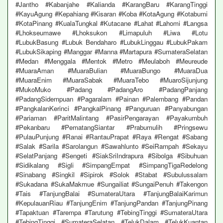
#Jantho #Kabanjahe #Kalianda #KarangBaru #KarangTinggi
#KayuAgung #Kepahiang #Kisaran #Koba #KotaAgung #Kotabumi
#KotaPinang #KualaTungkal #Kutacane #Lahat #Lahomi #Langsa
#Lhokseumawe #Lhoksukon #Limapuluh #Liwa #Lotu
#LubukBasung #Lubuk Bendaharo #LubukLinggau #LubukPakam
#LubukSikaping #Manggar #Manna #Martapura #SumateraSelatan
#Medan #Menggala #Mentok #Metro #Meulaboh #Meureude
#MuaraAman #MuaraBulian #MuaraBungo #MuaraDua
#MuaraEnim #MuaraSabak #MuaraTebo #MuaroSijunjung
#MukoMuko #Padang #PadangAro #PadangPanjang
#PadangSidempuan #Pagaralam #Painan #Palembang #Pandan
#PangkalanKerinci #PangkalPinang #Panguruan #Panyabungan
#Pariaman #ParitMalintang #PasirPengarayan #Payakumbuh
#Pekanbaru #PematangSiantar #Prabumulih #Pringsewu
#PulauPunjung #Ranai #RantauPrapat #Raya #Rengat #Sabang
#Salak #Sarila #Sarolangun #Sawahlunto #SeiRampah #Sekayu
#SelatPanjang #Sengeti #SiakSriIndrapura #Sibolga #Sibuhuan
#Sidikalang #Sigli #SimpangEmpat #SimpangTigaRedelong
#Sinabang #Singkil #Sipirok #Solok #Stabat #Subulussalam
#Sukadana #SukaMakmue #Sungailiat #SungaiPenuh #Takengon
#Tais #TanjungBalai #SumateraUtara #TanjungBalaiKarimun
#KepulauanRiau #TanjungEnim #TanjungPandan #TanjungPinang
#Tapaktuan #Tarempa #Tarutung #TebingTinggi #SumateraUtara
#TebingTinggi #SumateraSelatan #TelukDalam #TelukKuantan