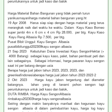
peruntukannya untuk jadi kaso dan balok
Harga Material Bahan Bangunan yang tidak pernah turun
yanikusmayaniharga material bahan bangunan yang.ht
19 Apr 2008 Harus siap siap dengan harga material yang terus
merangkak naik dari waktu ke waktu. Dalam Kayu Kaso Borneo
super jambi 4m x 6 cm x 4 cm Rp 28.000, per btg. Kayu Kaso
Kayu Reng Albasia Rp 7.500, per btg.
Pusat Bibit Unggul: Kayu Sengon Albasia
pusatbibitunggul202309kayu sengon albasia
21 Sep 2023 Kebutuhan Dana Investasi Kayu SengonHektar (+
4000 Batang) sebagai kayu kaso, palet, bahan pembuat peti dan
lain sebagainya. Sebagai informasi, harga pasaran kayu sengon
saat ini per batang dengan usia
Berapa harga jual jabon tahun 2023, 2023, 2023, dan
greenleafindonesiaberapa harga jual jabon tahun 2023 2023 2
2 Okt 2023 Harga kayu jabon tergantung dari diameter
batangnya. lahan yang di tanami pohon sengon tapi
peruntukannya untuk jadi kaso dan balok,
DUTA RIMBA: Harga Kayu SengonAlbasia
rimbakayu202303harga kayu sengonalbasia
Seiring dengan makin banyaknya manfaat dan kegunaan kayu
sengon albasia di dalam perindustrian kayu, harga log kayu