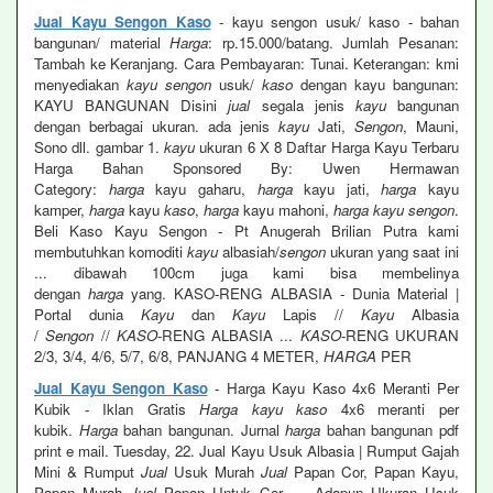
Jual Kayu Sengon Kaso
- kayu sengon usuk/ kaso - bahan
bangunan/ material
Harga
: rp.15.000/batang. Jumlah Pesanan:
Tambah ke Keranjang. Cara Pembayaran: Tunai. Keterangan: kmi
menyediakan
kayu sengon
usuk/
kaso
dengan kayu bangunan:
KAYU BANGUNAN Disini
jual
segala jenis
kayu
bangunan
dengan berbagai ukuran. ada jenis
kayu
Jati,
Sengon
, Mauni,
Sono dll. gambar 1.
kayu
ukuran 6 X 8 Daftar Harga Kayu Terbaru
Harga Bahan Sponsored By: Uwen Hermawan
Category:
harga
kayu gaharu,
harga
kayu jati,
harga
kayu
kamper,
harga
kayu
kaso
,
harga
kayu mahoni,
harga kayu sengon
.
Beli Kaso Kayu Sengon - Pt Anugerah Brilian Putra kami
membutuhkan komoditi
kayu
albasiah/
sengon
ukuran yang saat ini
... dibawah 100cm juga kami bisa membelinya
dengan
harga
yang. KASO-RENG ALBASIA - Dunia Material |
Portal dunia
Kayu
dan
Kayu
Lapis //
Kayu
Albasia
/
Sengon
//
KASO
-RENG ALBASIA ...
KASO
-RENG UKURAN
2/3, 3/4, 4/6, 5/7, 6/8, PANJANG 4 METER,
HARGA
PER
Jual Kayu Sengon Kaso
- Harga Kayu Kaso 4x6 Meranti Per
Kubik - Iklan Gratis
Harga kayu kaso
4x6 meranti per
kubik.
Harga
bahan bangunan. Jurnal
harga
bahan bangunan pdf
print e mail. Tuesday, 22. Jual Kayu Usuk Albasia | Rumput Gajah
Mini & Rumput
Jual
Usuk Murah
Jual
Papan Cor, Papan Kayu,
Papan Murah
Jual
Papan Untuk Cor, ... Adapun Ukuran Usuk