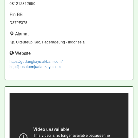
081212812650
Pin BB
D372F378
Alamat
Kp. Citeureup Kec. Pagerageung - Indonesia
Website
https://gudangkayu.akbam.com/
http://pusatpenjualankayu.com