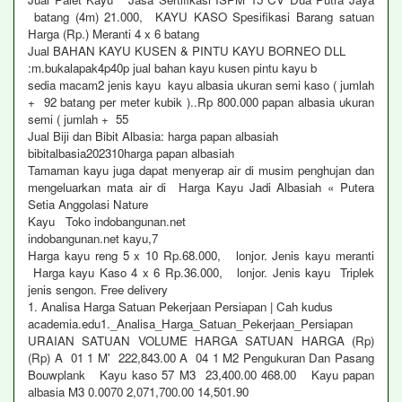
batang (4m) 21.000, KAYU KASO Spesifikasi Barang satuan
Harga (Rp.) Meranti 4 x 6 batang
Jual BAHAN KAYU KUSEN & PINTU KAYU BORNEO DLL
:m.bukalapak4p40p jual bahan kayu kusen pintu kayu b
sedia macam2 jenis kayu kayu albasia ukuran semi kaso ( jumlah
+ 92 batang per meter kubik )..Rp 800.000 papan albasia ukuran
semi ( jumlah + 55
Jual Biji dan Bibit Albasia: harga papan albasiah
bibitalbasia202310harga papan albasiah
Tamaman kayu juga dapat menyerap air di musim penghujan dan
mengeluarkan mata air di Harga Kayu Jadi Albasiah « Putera
Setia Anggolasi Nature
Kayu Toko indobangunan.net
indobangunan.net kayu,7
Harga kayu reng 5 x 10 Rp.68.000, lonjor. Jenis kayu meranti
Harga kayu Kaso 4 x 6 Rp.36.000, lonjor. Jenis kayu Triplek
jenis sengon. Free delivery
1. Analisa Harga Satuan Pekerjaan Persiapan | Cah kudus
academia.edu1._Analisa_Harga_Satuan_Pekerjaan_Persiapan
URAIAN SATUAN VOLUME HARGA SATUAN HARGA (Rp)
(Rp) A 01 1 M' 222,843.00 A 04 1 M2 Pengukuran Dan Pasang
Bouwplank Kayu kaso 57 M3 23,400.00 468.00 Kayu papan
albasia M3 0.0070 2,071,700.00 14,501.90