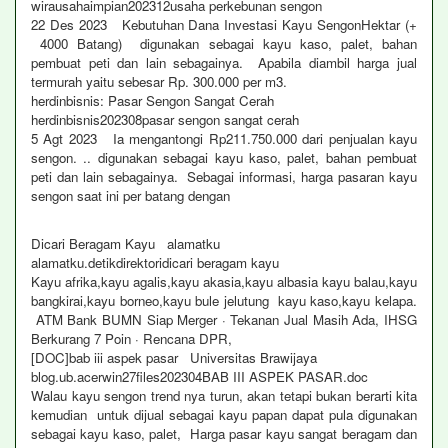
wirausahaimpian202312usaha perkebunan sengon
22 Des 2023 Kebutuhan Dana Investasi Kayu SengonHektar (+
4000 Batang) digunakan sebagai kayu kaso, palet, bahan
pembuat peti dan lain sebagainya. Apabila diambil harga jual
termurah yaitu sebesar Rp. 300.000 per m3.
herdinbisnis: Pasar Sengon Sangat Cerah
herdinbisnis202308pasar sengon sangat cerah
5 Agt 2023 Ia mengantongi Rp211.750.000 dari penjualan kayu
sengon. .. digunakan sebagai kayu kaso, palet, bahan pembuat
peti dan lain sebagainya. Sebagai informasi, harga pasaran kayu
sengon saat ini per batang dengan
Dicari Beragam Kayu alamatku
alamatku.detikdirektoridicari beragam kayu
Kayu afrika,kayu agalis,kayu akasia,kayu albasia kayu balau,kayu
bangkirai,kayu borneo,kayu bule jelutung kayu kaso,kayu kelapa.
ATM Bank BUMN Siap Merger · Tekanan Jual Masih Ada, IHSG
Berkurang 7 Poin · Rencana DPR,
[DOC]bab iii aspek pasar Universitas Brawijaya
blog.ub.acerwin27files202304BAB III ASPEK PASAR.doc
Walau kayu sengon trend nya turun, akan tetapi bukan berarti kita
kemudian untuk dijual sebagai kayu papan dapat pula digunakan
sebagai kayu kaso, palet, Harga pasar kayu sangat beragam dan