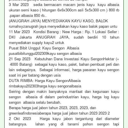
3 Mar 2023 sedia bermacam macam jenis kayu kayu albasia
ukuran semi kaso ( hitungan 6x6x300cm asli 5x5x300 cm ) 800 rb
.papan albasia 850 rb..
(ANUGRAH JAYA) MENYEDIAKAN KAYU KASO, BALOK
rumahxyzanugrah jaya menyediakan kayu kaso balok papan untu
11 Mar 2023 Kondisi Barang : New Harga : Rp. 1 Lokasi Seller :
DKI Jakarta ANUGRAH JAYA, sudah berdiri 10 tahun
menyediakan supply kayu2 untuk
Pusat Bibit Unggul: Kayu Sengon Albasia
pusatbibitunggul202309kayu sengon albasia
21 Sep 2023 Kebutuhan Dana Investasi Kayu SengonHektar (+
4000 Batang) sebagai kayu kaso, palet, bahan pembuat peti dan
lain sebagainya. Sebagai informasi, harga pasaran kayu sengon
saat ini per batang dengan usia
DUTA RIMBA: Harga Kayu SengonAlbasia
rimbakayu202303harga kayu sengonalbasia
Seiring dengan makin banyaknya manfaat dan kegunaan kayu
sengon albasia di dalam perindustrian kayu, harga log kayu
sengon albasia selalu berubah.
Berapa harga jual jabon tahun 2023, 2023, 2023, dan
greenleafindonesiaberapa harga jual jabon tahun 2023 2023 2
2 Okt 2023 Harga kayu jabon tergantung dari diameter
batangnya. lahan yang di tanami pohon sengon tapi