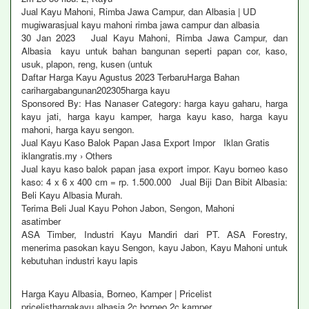
Jual Kayu Mahoni, Rimba Jawa Campur, dan Albasia | UD
mugiwarasjual kayu mahoni rimba jawa campur dan albasia
30 Jan 2023 Jual Kayu Mahoni, Rimba Jawa Campur, dan
Albasia kayu untuk bahan bangunan seperti papan cor, kaso,
usuk, plapon, reng, kusen (untuk
Daftar Harga Kayu Agustus 2023 TerbaruHarga Bahan
carihargabangunan202305harga kayu
Sponsored By: Has Nanaser Category: harga kayu gaharu, harga
kayu jati, harga kayu kamper, harga kayu kaso, harga kayu
mahoni, harga kayu sengon.
Jual Kayu Kaso Balok Papan Jasa Export Impor Iklan Gratis
iklangratis.my › Others
Jual kayu kaso balok papan jasa export impor. Kayu borneo kaso
kaso: 4 x 6 x 400 cm = rp. 1.500.000 Jual Biji Dan Bibit Albasia:
Beli Kayu Albasia Murah.
Terima Beli Jual Kayu Pohon Jabon, Sengon, Mahoni
asatimber
ASA Timber, Industri Kayu Mandiri dari PT. ASA Forestry,
menerima pasokan kayu Sengon, kayu Jabon, Kayu Mahoni untuk
kebutuhan industri kayu lapis
Harga Kayu Albasia, Borneo, Kamper | Pricelist
pricelisthargakayu albasia 2c borneo 2c kamper