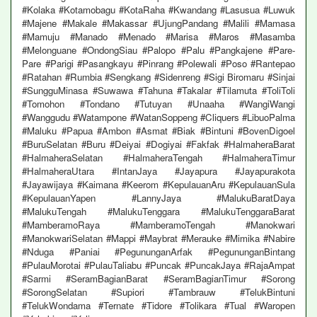
#Kolaka #Kotamobagu #KotaRaha #Kwandang #Lasusua #Luwuk
#Majene #Makale #Makassar #UjungPandang #Malili #Mamasa
#Mamuju #Manado #Menado #Marisa #Maros #Masamba
#Melonguane #OndongSiau #Palopo #Palu #Pangkajene #Pare-
Pare #Parigi #Pasangkayu #Pinrang #Polewali #Poso #Rantepao
#Ratahan #Rumbia #Sengkang #Sidenreng #Sigi Biromaru #Sinjai
#SungguMinasa #Suwawa #Tahuna #Takalar #Tilamuta #ToliToli
#Tomohon #Tondano #Tutuyan #Unaaha #WangiWangi
#Wanggudu #Watampone #WatanSoppeng #Cliquers #LibuoPalma
#Maluku #Papua #Ambon #Asmat #Biak #Bintuni #BovenDigoel
#BuruSelatan #Buru #Deiyai #Dogiyai #Fakfak #HalmaheraBarat
#HalmaheraSelatan #HalmaheraTengah #HalmaheraTimur
#HalmaheraUtara #IntanJaya #Jayapura #Jayapurakota
#Jayawijaya #Kaimana #Keerom #KepulauanAru #KepulauanSula
#KepulauanYapen #LannyJaya #MalukuBaratDaya
#MalukuTengah #MalukuTenggara #MalukuTenggaraBarat
#MamberamoRaya #MamberamoTengah #Manokwari
#ManokwariSelatan #Mappi #Maybrat #Merauke #Mimika #Nabire
#Nduga #Paniai #PegununganArfak #PegununganBintang
#PulauMorotai #PulauTaliabu #Puncak #PuncakJaya #RajaAmpat
#Sarmi #SeramBagianBarat #SeramBagianTimur #Sorong
#SorongSelatan #Supiori #Tambrauw #TelukBintuni
#TelukWondama #Ternate #Tidore #Tolikara #Tual #Waropen