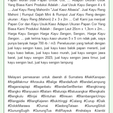
Yang Biasa Kami Produksi Adalah :
Jual
Usuk
Kayu Sengon
4 x 6
...
Jual
Kayu Reng MahoniIn "
Jual Kaso
Albasia". Jual Kayu Reng
Mahoni | Rumput Gajah Mini & Rumput
Jual Kayu
Reng dengan
ukuran :
Kayu
Reng (Mahoni) 2 x 3 x 2m ... Call Kami jua menjual
Papan Cor dan
Kayu
Usuk/
Kaso
Adapun Ukuran Papan Cor Yang
Biasa Kami Produksi Adalah :
Sengon
Laut 20cm x 1,3cm x 2m…
Harga Kayu Sengon
Harga Kayu Sengon
, Sengon,
Harga Kayu
Sengon
. ... pak terima kayu
kaso
ukuran 5 x 5 cm ndak pak, saya
punya banyak
harga
700 rb / m3. Penelusuran yang terkait dengan
jual kayu sengon kaso, jual kayu kaso balok papan meranti, jual
kayu kaso bekas, jual kayu kaso murah, jual kayu sengon jawa
barat, jual kayu sengon 2023, jual kayu sengon jawa timur, jual
kayu sengon laut, jual kayu sengon lampung
Melayani pemesanan untuk daerah di Sumatera #AekKanopan
#ArgaMakmur #Arosuka #Balige #BandaAceh #BandarLampung
#Bagansiapiapi #Baganbatu #BandarSeriBentan #Bangkinang
#Bangko #Banyuasin #Batam #Baturaja #Batusangkar #Bengkalis
#Bengkulu #Binjai #Bintuhan #Bireuen #BlambanganUmpu
#Blangpidie #BlangKejeren #Bukittinggi #Calang #Curup #Daik
#DolokMarawa #Dumai #GedongTataan #GunungSitoli
#GunungSugih #GunungTua #IdiRayeuk #Indralaya #Jambi