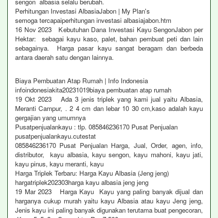
sengon albasia selalu berubah.
Perhitungan Investasi AlbasiaJabon | My Plan's
semoga tercapaiperhitungan investasi albasiajabon.htm
16 Nov 2023 Kebutuhan Dana Investasi Kayu SengonJabon per
Hektar: sebagai kayu kaso, palet, bahan pembuat peti dan lain
sebagainya. Harga pasar kayu sangat beragam dan berbeda
antara daerah satu dengan lainnya.
Biaya Pembuatan Atap Rumah | Info Indonesia
infoindonesiakita20231019biaya pembuatan atap rumah
19 Okt 2023 Ada 3 jenis triplek yang kami jual yaitu Albasia,
Meranti Campur, . 2 4 cm dan lebar 10 30 cm,kaso adalah kayu
gergajian yang umumnya
Pusatpenjualankayu : tlp. 085846236170 Pusat Penjualan
pusatpenjualankayu.cutestat
085846236170 Pusat Penjualan Harga, Jual, Order, agen, info,
distributor, kayu albasia, kayu sengon, kayu mahoni, kayu jati,
kayu pinus, kayu meranti, kayu
Harga Triplek Terbaru: Harga Kayu Albasia (Jeng jeng)
hargatriplek202303harga kayu albasia jeng jeng
19 Mar 2023 Harga Kayu Kayu yang paling banyak dijual dan
harganya cukup murah yaitu kayu Albasia atau kayu Jeng jeng,
Jenis kayu ini paling banyak digunakan terutama buat pengecoran,