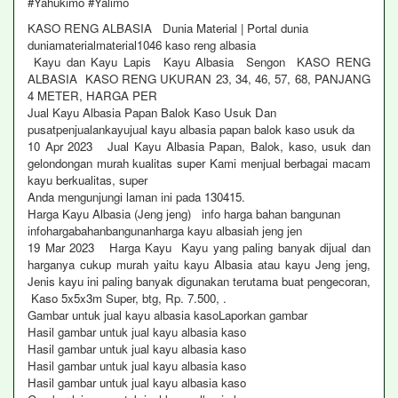
#Yahukimo #Yalimo
KASO RENG ALBASIA Dunia Material | Portal dunia
duniamaterialmaterial1046 kaso reng albasia
Kayu dan Kayu Lapis Kayu Albasia Sengon KASO RENG
ALBASIA KASO RENG UKURAN 23, 34, 46, 57, 68, PANJANG
4 METER, HARGA PER
Jual Kayu Albasia Papan Balok Kaso Usuk Dan
pusatpenjualankayujual kayu albasia papan balok kaso usuk da
10 Apr 2023 Jual Kayu Albasia Papan, Balok, kaso, usuk dan
gelondongan murah kualitas super Kami menjual berbagai macam
kayu berkualitas, super
Anda mengunjungi laman ini pada 130415.
Harga Kayu Albasia (Jeng jeng) info harga bahan bangunan
infohargabahanbangunanharga kayu albasiah jeng jen
19 Mar 2023 Harga Kayu Kayu yang paling banyak dijual dan
harganya cukup murah yaitu kayu Albasia atau kayu Jeng jeng,
Jenis kayu ini paling banyak digunakan terutama buat pengecoran,
Kaso 5x5x3m Super, btg, Rp. 7.500, .
Gambar untuk jual kayu albasia kasoLaporkan gambar
Hasil gambar untuk jual kayu albasia kaso
Hasil gambar untuk jual kayu albasia kaso
Hasil gambar untuk jual kayu albasia kaso
Hasil gambar untuk jual kayu albasia kaso