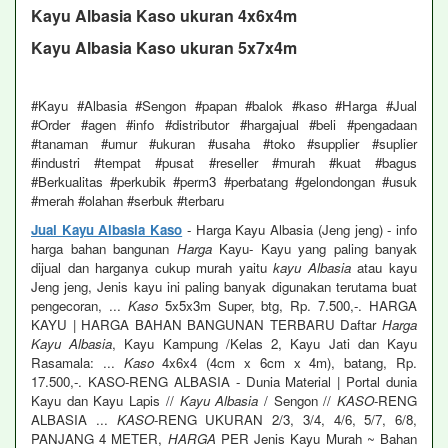
Kayu Albasia Kaso ukuran 4x6x4m
Kayu Albasia Kaso ukuran 5x7x4m
#Kayu #Albasia #Sengon #papan #balok #kaso #Harga #Jual
#Order #agen #info #distributor #hargajual #beli #pengadaan
#tanaman #umur #ukuran #usaha #toko #supplier #suplier
#industri #tempat #pusat #reseller #murah #kuat #bagus
#Berkualitas #perkubik #perm3 #perbatang #gelondongan #usuk
#merah #olahan #serbuk #terbaru
Jual Kayu Albasia Kaso
- Harga Kayu Albasia (Jeng jeng) - info
harga bahan bangunan
Harga
Kayu- Kayu yang paling banyak
dijual dan harganya cukup murah yaitu
kayu Albasia
atau kayu
Jeng jeng, Jenis kayu ini paling banyak digunakan terutama buat
pengecoran, ...
Kaso
5x5x3m Super, btg, Rp. 7.500,-. HARGA
KAYU | HARGA BAHAN BANGUNAN TERBARU Daftar
Harga
Kayu Albasia
, Kayu Kampung /Kelas 2, Kayu Jati dan Kayu
Rasamala: ...
Kaso
4x6x4 (4cm x 6cm x 4m), batang, Rp.
17.500,-. KASO-RENG ALBASIA - Dunia Material | Portal dunia
Kayu dan Kayu Lapis //
Kayu Albasia
/ Sengon //
KASO
-RENG
ALBASIA ...
KASO
-RENG UKURAN 2/3, 3/4, 4/6, 5/7, 6/8,
PANJANG 4 METER,
HARGA
PER Jenis Kayu Murah ~ Bahan