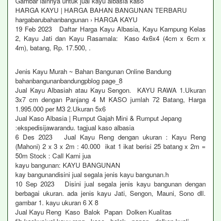
Gambar lainnya untuk jual kayu albasia kaso
HARGA KAYU | HARGA BAHAN BANGUNAN TERBARU
hargabarubahanbangunan › HARGA KAYU
19 Feb 2023 Daftar Harga Kayu Albasia, Kayu Kampung Kelas
2, Kayu Jati dan Kayu Rasamala: Kaso 4x6x4 (4cm x 6cm x
4m), batang, Rp. 17.500, .
Jenis Kayu Murah ~ Bahan Bangunan Online Bandung
bahanbangunanbandungpblog page_8
Jual Kayu Albasiah atau Kayu Sengon. KAYU RAWA 1.Ukuran
3x7 cm dengan Panjang 4 M KASO jumlah 72 Batang, Harga
1.995.000 per M3 2.Ukuran 5x6
Jual Kaso Albasia | Rumput Gajah Mini & Rumput Jepang
:ekspedisijawarandu. tagjual kaso albasia
6 Des 2023 Jual Kayu Reng dengan ukuran : Kayu Reng
(Mahoni) 2 x 3 x 2m : 40.000 ikat 1 ikat berisi 25 batang x 2m =
50m Stock : Call Kami jua
kayu bangunan: KAYU BANGUNAN
kay bangunandisini jual segala jenis kayu bangunan.h
10 Sep 2023 Disini jual segala jenis kayu bangunan dengan
berbagai ukuran. ada jenis kayu Jati, Sengon, Mauni, Sono dll.
gambar 1. kayu ukuran 6 X 8
Jual Kayu Reng Kaso Balok Papan Dolken Kualitas