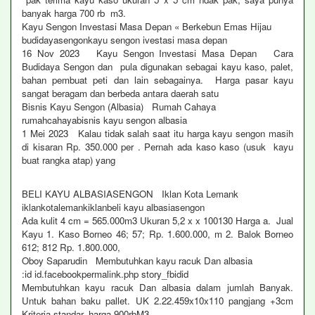
banyak harga 700 rb m3.
Kayu Sengon Investasi Masa Depan « Berkebun Emas Hijau
budidayasengonkayu sengon ivestasi masa depan
16 Nov 2023 Kayu Sengon Investasi Masa Depan Cara
Budidaya Sengon dan pula digunakan sebagai kayu kaso, palet,
bahan pembuat peti dan lain sebagainya. Harga pasar kayu
sangat beragam dan berbeda antara daerah satu
Bisnis Kayu Sengon (Albasia) Rumah Cahaya
rumahcahayabisnis kayu sengon albasia
1 Mei 2023 Kalau tidak salah saat itu harga kayu sengon masih
di kisaran Rp. 350.000 per . Pernah ada kaso kaso (usuk kayu
buat rangka atap) yang
BELI KAYU ALBASIASENGON Iklan Kota Lemank
iklankotalemankiklanbeli kayu albasiasengon
Ada kulit 4 cm = 565.000m3 Ukuran 5,2 x x 100130 Harga a. Jual
Kayu 1. Kaso Borneo 46; 57; Rp. 1.600.000, m 2. Balok Borneo
612; 812 Rp. 1.800.000,
Oboy Saparudin Membutuhkan kayu racuk Dan albasia
:id id.facebookpermalink.php story_fbidid
Membutuhkan kayu racuk Dan albasia dalam jumlah Banyak.
Untuk bahan baku pallet. UK 2.22.459x10x110 pangjang +3cm
Kriteria standar. harga 900rbM3