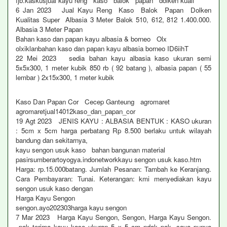
fjb.kaskusjual kayu reng kaso balok papan dolken kuali
6 Jan 2023 Jual Kayu Reng Kaso Balok Papan Dolken
Kualitas Super Albasia 3 Meter Balok 510, 612, 812 1.400.000.
Albasia 3 Meter Papan
Bahan kaso dan papan kayu albasia & borneo Olx
olxiklanbahan kaso dan papan kayu albasia borneo ID6iihT
22 Mei 2023 sedia bahan kayu albasia kaso ukuran semi
5x5x300, 1 meter kubik 850 rb ( 92 batang ), albasia papan ( 55
lembar ) 2x15x300, 1 meter kubik
Kaso Dan Papan Cor Cecep Ganteung agromaret
agromaretjual14012kaso_dan_papan_cor
19 Agt 2023 JENIS KAYU : ALBASIA BENTUK : KASO ukuran
: 5cm x 5cm harga perbatang Rp 8.500 berlaku untuk wilayah
bandung dan sekitarnya,
kayu sengon usuk kaso bahan bangunan material
pasirsumberartoyogya.indonetworkkayu sengon usuk kaso.htm
Harga: rp.15.000batang. Jumlah Pesanan: Tambah ke Keranjang.
Cara Pembayaran: Tunai. Keterangan: kmi menyediakan kayu
sengon usuk kaso dengan
Harga Kayu Sengon
sengon.ayo202303harga kayu sengon
7 Mar 2023 Harga Kayu Sengon, Sengon, Harga Kayu Sengon.
pak terima kayu kaso ukuran 5 x 5 cm ndak pak, saya punya