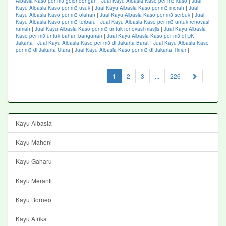
Albasia Kaso per m3 gelondongan
|
Jual Kayu Albasia Kaso per m3 kaso
|
Jual
Kayu Albasia Kaso per m3 usuk
|
Jual Kayu Albasia Kaso per m3 merah
|
Jual
Kayu Albasia Kaso per m3 olahan
|
Jual Kayu Albasia Kaso per m3 serbuk
|
Jual
Kayu Albasia Kaso per m3 terbaru
|
Jual Kayu Albasia Kaso per m3 untuk renovasi
rumah
|
Jual Kayu Albasia Kaso per m3 untuk renovasi masjis
|
Jual Kayu Albasia
Kaso per m3 untuk bahan bangunan
|
Jual Kayu Albasia Kaso per m3 di DKI
Jakarta
|
Jual Kayu Albasia Kaso per m3 di Jakarta Barat
|
Jual Kayu Albasia Kaso
per m3 di Jakarta Utara
|
Jual Kayu Albasia Kaso per m3 di Jakarta Timur
|
(current)
1
2
3
...
226
Kayu Albasia
Kayu Mahoni
Kayu Gaharu
Kayu Meranti
Kayu Borneo
Kayu Afrika