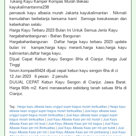
Tukang Kayu Kamper Kompas Murah Bekasi
kayukalimantanms238
pemasok kayu albasia murah Jakarta kayukalimantan . Nikmati
kemudahan berbelanja bersama kami Semoga kesuksesan dan
keberkahan selalu
Harga Kayu Terbaru 2023 Bulan Ini Untuk Semua Jenis Kayu
hargabahanbangunan › Bahan Bangunan
Hargabahanbangunan Daftar harga kayu terbaru 2023 update
bulan ini kamper,harga kayu meranti,harga kaso,harga kayu
kalimantan,daftar harga kayu.
Dijual Cepat Kebun Kayu Sengon 6Ha di Cianjur. Harga Jual
Tinggi
forum.kompas60424 dijual cepat kebun kayu sengon 6ha di ci
12 Jan 2023 6 pesan ‎2 penulis
DIJUAL CEPAT Kebun Kayu Sengon di Cianjur, Jawa Barat.
Harga 60rb m2. Kami menawarkan sebidang tanah seluas 6Ha di
Cianjur,
Tag :
Harga kayu albasia kaso unggul super bagus murah berkualitas
|
Harga kayu
albasia kaso unggul super bagus murah berkualitas
|
Jual kayu albasia kaso
unggul super bagus murah berkualitas
|
Jual kayu albasia kaso unggul super
bagus murah berkualitas
|
Jual Kayu Albasia Kaso per m3 murah
|
Jual Kayu
Albasia Kaso per m3 kuat
|
Jual Kayu Albasia Kaso per m3 bagus
|
Jual Kayu
Albasia Kaso per m3 Berkualitas
|
Jual Kayu Albasia Kaso per m3 per kubik
|
Jual
Kayu Albasia Kaso per m3
|
Jual Kayu Albasia Kaso per m3 perbatang
|
Jual Kayu