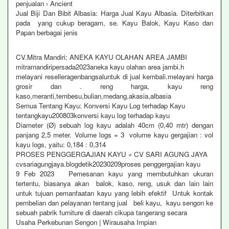
penjualan › Ancient
Jual Biji Dan Bibit Albasia: Harga Jual Kayu Albasia. Diterbitkan
pada yang cukup beragam, se. Kayu Balok, Kayu Kaso dan
Papan berbagai jenis
CV.Mitra Mandiri: ANEKA KAYU OLAHAN AREA JAMBI
mitramandiripersada2023aneka kayu olahan area jambi.h
melayani reselleragenbangsaluntuk di jual kembali.melayani harga
grosir dan . reng harga, kayu reng
kaso,meranti,tembesu,bulian,medang,akasia,albasia
Semua Tentang Kayu: Konversi Kayu Log terhadap Kayu
tentangkayu200803konversi kayu log terhadap kayu
Diameter (Ø) sebuah log kayu adalah 40cm (0,40 mtr) dengan
panjang 2,5 meter. Volume logs = 3 volume kayu gergajian : vol
kayu logs, yaitu: 0,184 : 0,314
PROSES PENGGERGAJIAN KAYU « CV SARI AGUNG JAYA
cvsariagungjaya.blogdetik20230209proses penggergajian kayu
9 Feb 2023 Pemesanan kayu yang membutuhkan ukuran
tertentu, biasanya akan balok, kaso, reng, usuk dan lain lain
untuk tujuan pemanfaatan kayu yang lebih efektif Untuk kontak
pembelian dan pelayanan tentang jual beli kayu, kayu sengon ke
sebuah pabrik furniture di daerah cikupa tangerang secara
Usaha Perkebunan Sengon | Wirausaha Impian