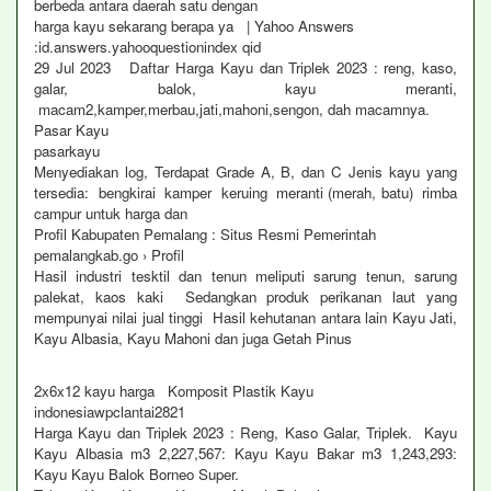
berbeda antara daerah satu dengan
harga kayu sekarang berapa ya | Yahoo Answers
:id.answers.yahooquestionindex qid
29 Jul 2023 Daftar Harga Kayu dan Triplek 2023 : reng, kaso,
galar, balok, kayu meranti,
macam2,kamper,merbau,jati,mahoni,sengon, dah macamnya.
Pasar Kayu
pasarkayu
Menyediakan log, Terdapat Grade A, B, dan C Jenis kayu yang
tersedia: bengkirai kamper keruing meranti (merah, batu) rimba
campur untuk harga dan
Profil Kabupaten Pemalang : Situs Resmi Pemerintah
pemalangkab.go › Profil
Hasil industri tesktil dan tenun meliputi sarung tenun, sarung
palekat, kaos kaki Sedangkan produk perikanan laut yang
mempunyai nilai jual tinggi Hasil kehutanan antara lain Kayu Jati,
Kayu Albasia, Kayu Mahoni dan juga Getah Pinus
2x6x12 kayu harga Komposit Plastik Kayu
indonesiawpclantai2821
Harga Kayu dan Triplek 2023 : Reng, Kaso Galar, Triplek. Kayu
Kayu Albasia m3 2,227,567: Kayu Kayu Bakar m3 1,243,293:
Kayu Kayu Balok Borneo Super.