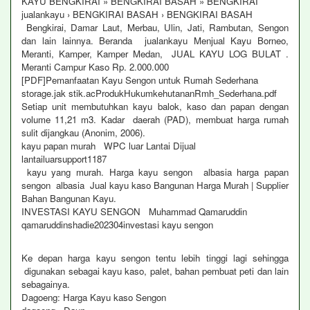
KAYU BENGKIRAI » BENGKIRAI BASAH » BENGKIRAI
jualankayu › BENGKIRAI BASAH › BENGKIRAI BASAH
Bengkirai, Damar Laut, Merbau, Ulin, Jati, Rambutan, Sengon
dan lain lainnya. Beranda jualankayu Menjual Kayu Borneo,
Meranti, Kamper, Kamper Medan, JUAL KAYU LOG BULAT .
Meranti Campur Kaso Rp. 2.000.000
[PDF]Pemanfaatan Kayu Sengon untuk Rumah Sederhana
storage.jak stik.acProdukHukumkehutananRmh_Sederhana.pdf
Setiap unit membutuhkan kayu balok, kaso dan papan dengan
volume 11,21 m3. Kadar daerah (PAD), membuat harga rumah
sulit dijangkau (Anonim, 2006).
kayu papan murah WPC luar Lantai Dijual
lantailuarsupport1187
kayu yang murah. Harga kayu sengon albasia harga papan
sengon albasia Jual kayu kaso Bangunan Harga Murah | Supplier
Bahan Bangunan Kayu.
INVESTASI KAYU SENGON Muhammad Qamaruddin
qamaruddinshadie202304investasi kayu sengon
Ke depan harga kayu sengon tentu lebih tinggi lagi sehingga
digunakan sebagai kayu kaso, palet, bahan pembuat peti dan lain
sebagainya.
Dagoeng: Harga Kayu kaso Sengon