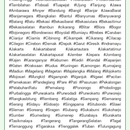
#Tembilahan #Toboali #Tuapejat #Ujung #Tanjung #Jawa
#Ambarawa #Anyer #Bandung #Bangil #Banjar #JawaBarat
#Banjarnegara #Bangkalan #Bantul #Banyumas #Banyuwangi
#Batang #Batu #Bekasi #Bekasibarat #Bekasiutara #Bekasitimur
#Bekasiselatan #tambun #cikarang #Blitar #Blora #Bogor
#Bojonegoro #Bondowoso #Boyolali #Bumiayu #Brebes #Caruban
#Cianjur #Ciamis #Cibinong #Cikampek #Cikarang #Cilacap
#Cilegon #Cirebon #Demak #Depok #Garut #Gresik #Indramayu
#Jakarta #Jakartabarat #Jakartautara #Jakartatimur
#Jakartaselatan #Jakartapusat #Jember #Jepara #Jombang
#Kajen #Karanganyar #Kebumen #Kediri #Kendal #Kepanjen
#Klaten #Kraksaan #Kudus #Kuningan #Lamongan #Lumajang
#Madiun #Magelang #Magetan #Majalengka #Malang #Mojokerto
#Mojosari #Mungkid #Ngamprah #Nganjuk #Ngawi #Pacitan
#Pamekasan #Pandeglang #Pare #Pati #Pasuruan #Pekalongan
#PelabuhanRatu #Pemalang #Ponorogo #Probolinggo
#Purbalingga #Purwakarta #Purwodadi #Purwokerto #Purworejo
#Rangkasbitung #Rembang #Salatiga #Sampang #Semarang
#Serang #Sidayu #Sidoarjo #Singaparna #Situbondo #Slawi
#Sleman #Soreang #Sragen #Subang #Sukabumi #Sukoharjo
#Sumber #Sumedang #Sumenep #Surabaya #Surakarta
#Tasikmalaya #Tangerang #TangerangSelatan #Tegal
#Temanggung #Tigaraksa #Trenggalek #Tuban #Tulungagung