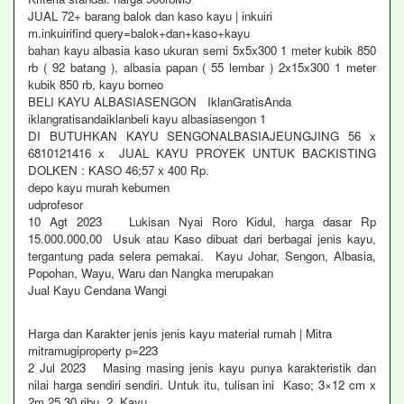
JUAL 72+ barang balok dan kaso kayu | inkuiri
m.inkuirifind query=balok+dan+kaso+kayu
bahan kayu albasia kaso ukuran semi 5x5x300 1 meter kubik 850
rb ( 92 batang ), albasia papan ( 55 lembar ) 2x15x300 1 meter
kubik 850 rb, kayu borneo
BELI KAYU ALBASIASENGON IklanGratisAnda
iklangratisandaiklanbeli kayu albasiasengon 1
DI BUTUHKAN KAYU SENGONALBASIAJEUNGJING 56 x
6810121416 x JUAL KAYU PROYEK UNTUK BACKISTING
DOLKEN : KASO 46;57 x 400 Rp.
depo kayu murah kebumen
udprofesor
10 Agt 2023 Lukisan Nyai Roro Kidul, harga dasar Rp
15.000.000,00 Usuk atau Kaso dibuat dari berbagai jenis kayu,
tergantung pada selera pemakai. Kayu Johar, Sengon, Albasia,
Popohan, Wayu, Waru dan Nangka merupakan
Jual Kayu Cendana Wangi
Harga dan Karakter jenis jenis kayu material rumah | Mitra
mitramugiproperty p=223
2 Jul 2023 Masing masing jenis kayu punya karakteristik dan
nilai harga sendiri sendiri. Untuk itu, tulisan ini Kaso; 3×12 cm x
2m 25 30 ribu. 2, Kayu