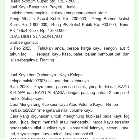
Kaso 5x5x3m Super, btg, Rp. 7.500, .
Jual Kayu Bangunan Proyek Jualo
jualobantenseranglain lainkayu bangunan proyek state
Reng Albasia 3x4x4 Kubik Rp. 700.000, Reng Borneo 3x4x4
Kubik Rp. 1.800.000, Reng PK 3x4x4 Kubik Rp. 900.000, Kaso
PK 4x6x4 Kubik Rp. 1.600.000,
JUAL BIBIT SENGON LAUT
bibit sengonlaut
6 Feb 2023 Tahukah anda, berapa harga kayu sengon laut 5
tahun lagi .. sebagai kayu kaso, palet, bahan pembuat peti dan
lain sebagainya. Ranting
Jual Kayu dan Olahannya Kayu Kelapa
kelapa balok202307jual kayu dan olahannya
9 Jul 2023 kayu kaso, papan dan balok, yang terdiri dari KAYU
KELAPA dan KAYU ALBASIA dengan panjang antara 2 sampai 4
meter, Setiap kayu
Cara Menghitung Kubikasi Kayu Atau Volume Kayu Rimba
rimbakita202311mengetahui nilai volume kayu
Cara yang digunakan untuk menghitung kubikasi pada kayu log
atau juga dapat menafsir atau mengetahui harga kayu tersebut
berdasarkan nilai kubikasinya. komersial lainnya, seperti kayu
jati, kayu sengon, kayu mindi, kayu mahoni dll