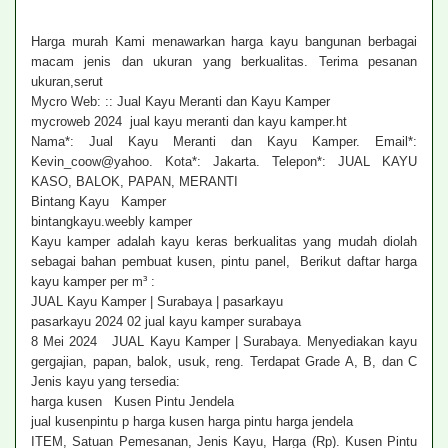
Harga murah Kami menawarkan harga kayu bangunan berbagai
macam jenis dan ukuran yang berkualitas. Terima pesanan
ukuran,serut
Mycro Web: :: Jual Kayu Meranti dan Kayu Kamper
mycroweb 2024 jual kayu meranti dan kayu kamper.ht
Nama*: Jual Kayu Meranti dan Kayu Kamper. Email*:
Kevin_coow@yahoo. Kota*: Jakarta. Telepon*: JUAL KAYU
KASO, BALOK, PAPAN, MERANTI
Bintang Kayu Kamper
bintangkayu.weebly kamper
Kayu kamper adalah kayu keras berkualitas yang mudah diolah
sebagai bahan pembuat kusen, pintu panel, Berikut daftar harga
kayu kamper per m³ :
JUAL Kayu Kamper | Surabaya | pasarkayu
pasarkayu 2024 02 jual kayu kamper surabaya
8 Mei 2024 JUAL Kayu Kamper | Surabaya. Menyediakan kayu
gergajian, papan, balok, usuk, reng. Terdapat Grade A, B, dan C
Jenis kayu yang tersedia:
harga kusen Kusen Pintu Jendela
jual kusenpintu p harga kusen harga pintu harga jendela
ITEM, Satuan Pemesanan, Jenis Kayu, Harga (Rp). Kusen Pintu