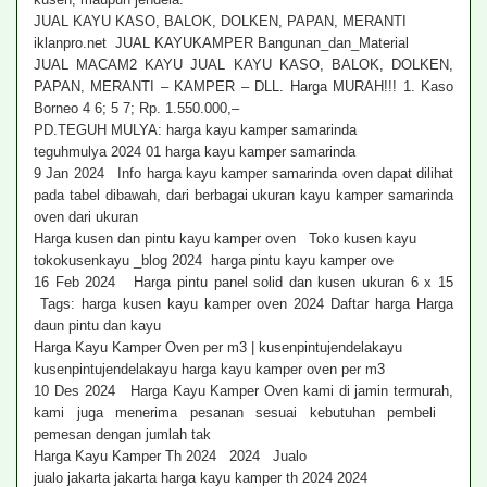
JUAL KAYU KASO, BALOK, DOLKEN, PAPAN, MERANTI
iklanpro.net JUAL KAYUKAMPER Bangunan_dan_Material
JUAL MACAM2 KAYU JUAL KAYU KASO, BALOK, DOLKEN,
PAPAN, MERANTI – KAMPER – DLL. Harga MURAH!!! 1. Kaso
Borneo 4 6; 5 7; Rp. 1.550.000,–
PD.TEGUH MULYA: harga kayu kamper samarinda
teguhmulya 2024 01 harga kayu kamper samarinda
9 Jan 2024 Info harga kayu kamper samarinda oven dapat dilihat
pada tabel dibawah, dari berbagai ukuran kayu kamper samarinda
oven dari ukuran
Harga kusen dan pintu kayu kamper oven Toko kusen kayu
tokokusenkayu _blog 2024 harga pintu kayu kamper ove
16 Feb 2024 Harga pintu panel solid dan kusen ukuran 6 x 15
Tags: harga kusen kayu kamper oven 2024 Daftar harga Harga
daun pintu dan kayu
Harga Kayu Kamper Oven per m3 | kusenpintujendelakayu
kusenpintujendelakayu harga kayu kamper oven per m3
10 Des 2024 Harga Kayu Kamper Oven kami di jamin termurah,
kami juga menerima pesanan sesuai kebutuhan pembeli
pemesan dengan jumlah tak
Harga Kayu Kamper Th 2024 2024 Jualo
jualo jakarta jakarta harga kayu kamper th 2024 2024