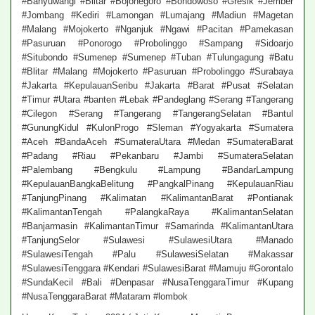
#Banyuwangi #Blitar #Bojonegoro #Bondowoso #Gresik #Jember
#Jombang #Kediri #Lamongan #Lumajang #Madiun #Magetan
#Malang #Mojokerto #Nganjuk #Ngawi #Pacitan #Pamekasan
#Pasuruan #Ponorogo #Probolinggo #Sampang #Sidoarjo
#Situbondo #Sumenep #Sumenep #Tuban #Tulungagung #Batu
#Blitar #Malang #Mojokerto #Pasuruan #Probolinggo #Surabaya
#Jakarta #KepulauanSeribu #Jakarta #Barat #Pusat #Selatan
#Timur #Utara #banten #Lebak #Pandeglang #Serang #Tangerang
#Cilegon #Serang #Tangerang #TangerangSelatan #Bantul
#GunungKidul #KulonProgo #Sleman #Yogyakarta #Sumatera
#Aceh #BandaAceh #SumateraUtara #Medan #SumateraBarat
#Padang #Riau #Pekanbaru #Jambi #SumateraSelatan
#Palembang #Bengkulu #Lampung #BandarLampung
#KepulauanBangkaBelitung #PangkalPinang #KepulauanRiau
#TanjungPinang #Kalimatan #KalimantanBarat #Pontianak
#KalimantanTengah #PalangkaRaya #KalimantanSelatan
#Banjarmasin #KalimantanTimur #Samarinda #KalimantanUtara
#TanjungSelor #Sulawesi #SulawesiUtara #Manado
#SulawesiTengah #Palu #SulawesiSelatan #Makassar
#SulawesiTenggara #Kendari #SulawesiBarat #Mamuju #Gorontalo
#SundaKecil #Bali #Denpasar #NusaTenggaraTimur #Kupang
#NusaTenggaraBarat #Mataram #lombok