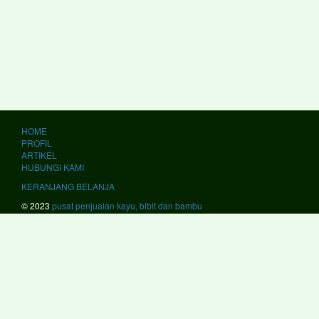
HOME
PROFIL
ARTIKEL
HUBUNGI KAMI
KERANJANG BELANJA
© 2023
pusat penjualan kayu, bibit dan bambu
kami melayani #JawaBarat #Bandung #BandungBarat #Bekasi #Bogor
#Ciamis #Cianjur #Cirebon #Garut #Indramayu #Karawang #Kuningan
#Majalengka #Pangandaran #Purwakarta #Subang #Sukabumi
#Sumedang #Banjar #Bekasi #Cimahi #Cirebon #Depok #Sukabumi
#Tasikmalaya #JawaTengah #Banjarnegara #Banyumas #Batang
#Blora #Boyolali #Brebes #Cilacap #Demak #Grobogan #Jepara
#Karanganyar #Kebumen #Klaten #Kudus #Magelang #Pati
#Pekalongan #Pemalang #Purbalingga #Purworejo #Rembang
#Semarang #Sragen #Sukoharjo #Tegal #Temanggung #Wonogiri