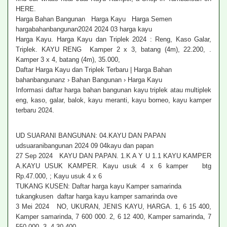
HERE.
Harga Bahan Bangunan Harga Kayu Harga Semen
hargabahanbangunan2024 2024 03 harga kayu
Harga Kayu. Harga Kayu dan Triplek 2024 : Reng, Kaso Galar,
Triplek. KAYU RENG Kamper 2 x 3, batang (4m), 22.200, .
Kamper 3 x 4, batang (4m), 35.000,
Daftar Harga Kayu dan Triplek Terbaru | Harga Bahan
bahanbangunanz › Bahan Bangunan › Harga Kayu
Informasi daftar harga bahan bangunan kayu triplek atau multiplek
eng, kaso, galar, balok, kayu meranti, kayu borneo, kayu kamper
terbaru 2024.
UD SUARANI BANGUNAN: 04.KAYU DAN PAPAN
udsuaranibangunan 2024 09 04kayu dan papan
27 Sep 2024 KAYU DAN PAPAN. 1.K A Y U 1.1 KAYU KAMPER
A.KAYU USUK KAMPER. Kayu usuk 4 x 6 kamper btg
Rp.47.000, ; Kayu usuk 4 x 6
TUKANG KUSEN: Daftar harga kayu Kamper samarinda
tukangkusen daftar harga kayu kamper samarinda ove
3 Mei 2024 NO, UKURAN, JENIS KAYU, HARGA. 1, 6 15 400,
Kamper samarinda, 7 600 000. 2, 6 12 400, Kamper samarinda, 7
550 000. 3, 4 30 400