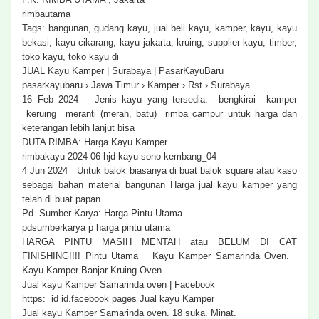
rimbautama
Tags: bangunan, gudang kayu, jual beli kayu, kamper, kayu, kayu
bekasi, kayu cikarang, kayu jakarta, kruing, supplier kayu, timber,
toko kayu, toko kayu di
JUAL Kayu Kamper | Surabaya | PasarKayuBaru
pasarkayubaru › Jawa Timur › Kamper › Rst › Surabaya
16 Feb 2024 Jenis kayu yang tersedia: bengkirai kamper
keruing meranti (merah, batu) rimba campur untuk harga dan
keterangan lebih lanjut bisa
DUTA RIMBA: Harga Kayu Kamper
rimbakayu 2024 06 hjd kayu sono kembang_04
4 Jun 2024 Untuk balok biasanya di buat balok square atau kaso
sebagai bahan material bangunan Harga jual kayu kamper yang
telah di buat papan
Pd. Sumber Karya: Harga Pintu Utama
pdsumberkarya p harga pintu utama
HARGA PINTU MASIH MENTAH atau BELUM DI CAT
FINISHING!!!! Pintu Utama Kayu Kamper Samarinda Oven.
Kayu Kamper Banjar Kruing Oven.
Jual kayu Kamper Samarinda oven | Facebook
https: id id.facebook pages Jual kayu Kamper
Jual kayu Kamper Samarinda oven. 18 suka. Minat.