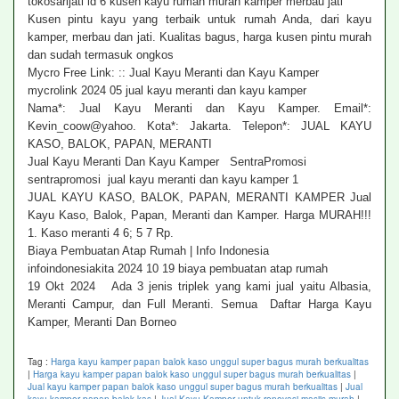
tokosarijati id 6 kusen kayu rumah murah kamper merbau jati
Kusen pintu kayu yang terbaik untuk rumah Anda, dari kayu
kamper, merbau dan jati. Kualitas bagus, harga kusen pintu murah
dan sudah termasuk ongkos
Mycro Free Link: :: Jual Kayu Meranti dan Kayu Kamper
mycrolink 2024 05 jual kayu meranti dan kayu kamper
Nama*: Jual Kayu Meranti dan Kayu Kamper. Email*:
Kevin_coow@yahoo. Kota*: Jakarta. Telepon*: JUAL KAYU
KASO, BALOK, PAPAN, MERANTI
Jual Kayu Meranti Dan Kayu Kamper SentraPromosi
sentrapromosi jual kayu meranti dan kayu kamper 1
JUAL KAYU KASO, BALOK, PAPAN, MERANTI KAMPER Jual
Kayu Kaso, Balok, Papan, Meranti dan Kamper. Harga MURAH!!!
1. Kaso meranti 4 6; 5 7 Rp.
Biaya Pembuatan Atap Rumah | Info Indonesia
infoindonesiakita 2024 10 19 biaya pembuatan atap rumah
19 Okt 2024 Ada 3 jenis triplek yang kami jual yaitu Albasia,
Meranti Campur, dan Full Meranti. Semua Daftar Harga Kayu
Kamper, Meranti Dan Borneo
Tag :
Harga kayu kamper papan balok kaso unggul super bagus murah berkualitas
|
Harga kayu kamper papan balok kaso unggul super bagus murah berkualitas
|
Jual kayu kamper papan balok kaso unggul super bagus murah berkualitas
|
Jual