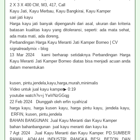
2 X 3 X 400 CM, M3, 417, Call
Kayu Jati, Kayu Merbau, Kayu Bangkirai, Kayu Kamper
sari jati kayu
Harga kayu jati banyak dipengaruhi dari asal, ukuran dan kriteria
batasan kualitas kayu yang ditoleransi, seperti: ada mata sehat,
ada mata mati, ada doreng,
Perbandingan Harga Kayu Meranti Jati Kamper Borneo | CV
signalreadymix › blog
13 Mar 2024 kami berharap setidaknya Perbandingan Harga
Kayu Meranti Jati Kamper Borneo diatas bisa menjadi acuan anda
dalam menentukan
kusen, pintu,jendela,kayu,harga,murah,minimalis
Video untuk jual kayu kamper▶ 0:19
youtube watch?v=j YwVNzGGqg
22 Feb 2024 Diunggah oleh erfin syafrizal
harga kayu, harga kusen kayu, harga pintu kayu, jendela kayu,
ERFIN, kusen, pintu,jendela
BAHAN BANGUNAN: Jual Kayu Meranti dan Kayu Kamper
bahan bahanbangunan jual kayu meranti dan kayu ka
7 Agt 2024 Jual Kayu Meranti dan Kayu Kamper. PD.SUMBER
RAMAI. ADALAH INDUSTRI RANGKA BESI BETON DAN