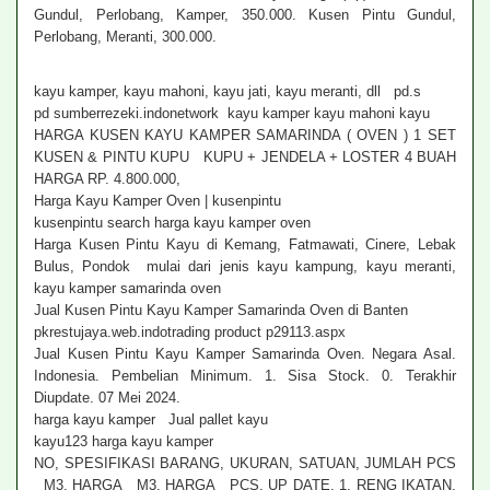
Gundul, Perlobang, Kamper, 350.000. Kusen Pintu Gundul,
Perlobang, Meranti, 300.000.
kayu kamper, kayu mahoni, kayu jati, kayu meranti, dll pd.s
pd sumberrezeki.indonetwork kayu kamper kayu mahoni kayu
HARGA KUSEN KAYU KAMPER SAMARINDA ( OVEN ) 1 SET
KUSEN & PINTU KUPU KUPU + JENDELA + LOSTER 4 BUAH
HARGA RP. 4.800.000,
Harga Kayu Kamper Oven | kusenpintu
kusenpintu search harga kayu kamper oven
Harga Kusen Pintu Kayu di Kemang, Fatmawati, Cinere, Lebak
Bulus, Pondok mulai dari jenis kayu kampung, kayu meranti,
kayu kamper samarinda oven
Jual Kusen Pintu Kayu Kamper Samarinda Oven di Banten
pkrestujaya.web.indotrading product p29113.aspx
Jual Kusen Pintu Kayu Kamper Samarinda Oven. Negara Asal.
Indonesia. Pembelian Minimum. 1. Sisa Stock. 0. Terakhir
Diupdate. 07 Mei 2024.
harga kayu kamper Jual pallet kayu
kayu123 harga kayu kamper
NO, SPESIFIKASI BARANG, UKURAN, SATUAN, JUMLAH PCS
M3, HARGA M3, HARGA PCS, UP DATE. 1, RENG IKATAN,