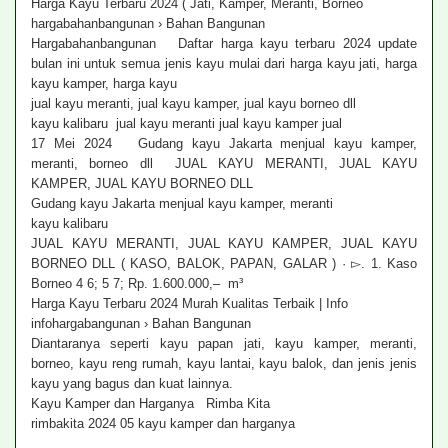
Harga Kayu Terbaru 2024 ( Jati, Kamper, Meranti, Borneo
hargabahanbangunan › Bahan Bangunan
Hargabahanbangunan Daftar harga kayu terbaru 2024 update
bulan ini untuk semua jenis kayu mulai dari harga kayu jati, harga
kayu kamper, harga kayu
jual kayu meranti, jual kayu kamper, jual kayu borneo dll
kayu kalibaru jual kayu meranti jual kayu kamper jual
17 Mei 2024 Gudang kayu Jakarta menjual kayu kamper,
meranti, borneo dll JUAL KAYU MERANTI, JUAL KAYU
KAMPER, JUAL KAYU BORNEO DLL
Gudang kayu Jakarta menjual kayu kamper, meranti
kayu kalibaru
JUAL KAYU MERANTI, JUAL KAYU KAMPER, JUAL KAYU
BORNEO DLL ( KASO, BALOK, PAPAN, GALAR ) · ▻. 1. Kaso
Borneo 4 6; 5 7; Rp. 1.600.000,– m³
Harga Kayu Terbaru 2024 Murah Kualitas Terbaik | Info
infohargabangunan › Bahan Bangunan
Diantaranya seperti kayu papan jati, kayu kamper, meranti,
borneo, kayu reng rumah, kayu lantai, kayu balok, dan jenis jenis
kayu yang bagus dan kuat lainnya.
Kayu Kamper dan Harganya Rimba Kita
rimbakita 2024 05 kayu kamper dan harganya