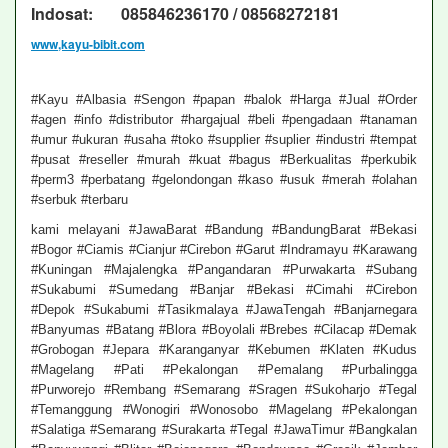
Indosat: 085846236170 / 08568272181
www,kayu-bibit.com
#Kayu #Albasia #Sengon #papan #balok #Harga #Jual #Order
#agen #info #distributor #hargajual #beli #pengadaan #tanaman
#umur #ukuran #usaha #toko #supplier #suplier #industri #tempat
#pusat #reseller #murah #kuat #bagus #Berkualitas #perkubik
#perm3 #perbatang #gelondongan #kaso #usuk #merah #olahan
#serbuk #terbaru
kami melayani #JawaBarat #Bandung #BandungBarat #Bekasi
#Bogor #Ciamis #Cianjur #Cirebon #Garut #Indramayu #Karawang
#Kuningan #Majalengka #Pangandaran #Purwakarta #Subang
#Sukabumi #Sumedang #Banjar #Bekasi #Cimahi #Cirebon
#Depok #Sukabumi #Tasikmalaya #JawaTengah #Banjarnegara
#Banyumas #Batang #Blora #Boyolali #Brebes #Cilacap #Demak
#Grobogan #Jepara #Karanganyar #Kebumen #Klaten #Kudus
#Magelang #Pati #Pekalongan #Pemalang #Purbalingga
#Purworejo #Rembang #Semarang #Sragen #Sukoharjo #Tegal
#Temanggung #Wonogiri #Wonosobo #Magelang #Pekalongan
#Salatiga #Semarang #Surakarta #Tegal #JawaTimur #Bangkalan