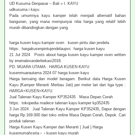
UD Kusuma Denpasar – Bali » I. KAYU
udkusuma i kayu
Pada umumnya kayu kamper telah menjadi alternatif bahan
bangunan, yang mana mempunyai nilai harga yang relatif lebih
murah dibandingkan dengan yang
harga kusen kayu kamper oven kusen pintu dan jendela
https: hargakusenpintujendelaupvc harga kusen kayu
21 Jul 2024 Posts about harga kusen kayu kamper oven written
by erwinalexanderbekasi2018.
PD. MUARA UTAMA : HARGA KUSEN KAYU
kusenmuarautama 2024 07 harga kusen kayu
Harga bersaing dan model beragam. Berikut data Harga Kusen
Kayu (Kamper Meranti Merbau Jati) per meter lari dari tiga type :
HARGA+KUSEN+KAYU.
Jual Talenan Kayu Kamper KP352435 Masa Depan Cerah
https: tokopedia madece talenan kayu kamper kp352435
3 Jun 2024 Jual Talenan Kayu Kamper KP352435, Dapur dengan
harga Rp 169.000 dari toko online Masa Depan Cerah, Depok. Cari
produk talenan
Harga Kusen Kayu Kamper dan Meranti | Jual | Harga
kusenrumahceria › › kusen kayu murah