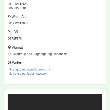
081212812650
08568272181
WhatsApp
081212812650
Pin BB
D372F378
Alamat
Kp. Citeureup Kec. Pagerageung - Indonesia
Website
https://gudangkayu.akbam.com/
http://pusatpenjualankayu.com