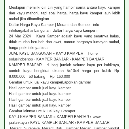
Meskipun memiliki ciri ciri yang hampir sama antara kayu kamper
dan kayu mahoni, tapi soal harga, harga kayu kamper jauh lebih
mahal jika dibandingkan
Daftar Harga Kayu Kamper | Meranti dan Borneo info
infohargabahanbangunan daftar harga kayu kamper m
24 Mar 2024 Kayu Kamper adalah kayu yang seratnya halus,
tidak mudah berubah dan awet, namun harganya lumayan mahal,
harga perkubiknya bisa
JUAL KAYU BANGUNAN » KAYU KAMPER Home
solusindoshop › KAMPER BANJAR › KAMPER BANJAR
KAMPER BANJAR. di bagi jumlah volume kayu per kubiknya,
contoh kayu bengkirai ukuran 5x10x4 harga per kubik Rp.
8.000.000 : 50 batang = Rp. 160.000
Gambar untuk jual kayu kamperLaporkan gambar
Hasil gambar untuk jual kayu kamper
Hasil gambar untuk jual kayu kamper
Hasil gambar untuk jual kayu kamper
Hasil gambar untuk jual kayu kamper
Gambar lainnya untuk jual kayu kamper
KAYU KAMPER BANJAR » KAMPER BANJAR • www
jualankayu › KAYU KAMPER BANJAR › KAMPER BANJAR
Meranti Surabaya, Meranti Batu, Kamper Medan, Kamper Singkil,