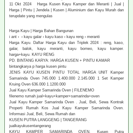
11 Okt 2024 Harga Kusen Kayu Kamper dan Meranti | Jual |
Harga | Pintu | Jendela | Kusen | Aluminium dan Kayu Murah dan
terupdate yang mengulas
Harga Kayu | Harga Bahan Bangunan
i ant › › kayu galar › kayu kaso › kayu reng › meranti
Harga Kayu. Daftar Harga Kayu dan Triplek 2024 : reng, kaso,
galar, balok, kayu meranti, kayu borneo, kayu kamper.
harga+kayu. KAYU RENG
PD. BINTANG KARYA: HARGA KUSEN + PINTU KAMAR
bintangkarya p harga kusen pintu
JENIS KAYU KUSEN PINTU TOTAL HARGA UNIT Kamper
Samarinda Oven 745.000 1.400.000 2.145.000 1 Set Kamper
Kruing Oven 636.000 1.1200.000
Jual Kayu Kamper Samarinda Oven | FILENEMO
filenemo rumah jual+kayu+kamper+samarinda+oven
Jual Kayu Kamper Samarinda Oven . Jual, Beli, Sewa Kontrak
Properti Rumah Kos Jual Kayu Kamper Samarinda Oven.
Informasi Jual, Beli, Sewa Rumah dan
KUSEN PUTRA LANGGENG | TANGERANG
jualkayukusentangerang
KAYU KAMPER SAMARINDA OVEN. Kusen Putra