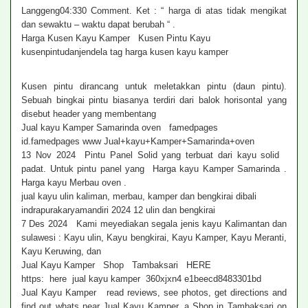
Langgeng04:330 Comment. Ket : “ harga di atas tidak mengikat
dan sewaktu – waktu dapat berubah “ .
Harga Kusen Kayu Kamper Kusen Pintu Kayu
kusenpintudanjendela tag harga kusen kayu kamper
Kusen pintu dirancang untuk meletakkan pintu (daun pintu).
Sebuah bingkai pintu biasanya terdiri dari balok horisontal yang
disebut header yang membentang
Jual kayu Kamper Samarinda oven famedpages
id.famedpages www Jual+kayu+Kamper+Samarinda+oven
13 Nov 2024 Pintu Panel Solid yang terbuat dari kayu solid
padat. Untuk pintu panel yang Harga kayu Kamper Samarinda .
Harga kayu Merbau oven .
jual kayu ulin kaliman, merbau, kamper dan bengkirai dibali
indrapurakaryamandiri 2024 12 ulin dan bengkirai
7 Des 2024 Kami meyediakan segala jenis kayu Kalimantan dan
sulawesi : Kayu ulin, Kayu bengkirai, Kayu Kamper, Kayu Meranti,
Kayu Keruwing, dan
Jual Kayu Kamper Shop Tambaksari HERE
https: here jual kayu kamper 360xjxn4 e1beecd8483301bd
Jual Kayu Kamper read reviews, see photos, get directions and
find out whats near Jual Kayu Kamper, a Shop in Tambaksari on