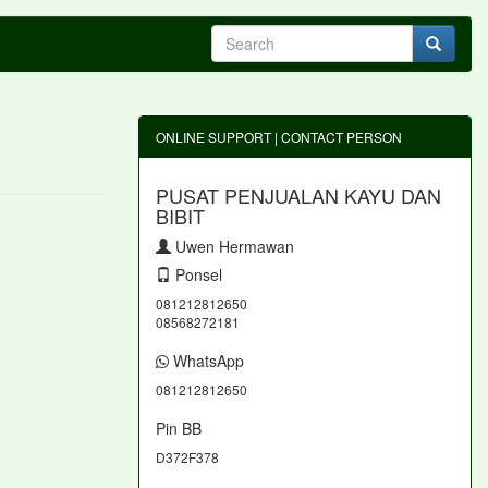
ONLINE SUPPORT | CONTACT PERSON
PUSAT PENJUALAN KAYU DAN
BIBIT
Uwen Hermawan
Ponsel
081212812650
08568272181
WhatsApp
081212812650
Pin BB
D372F378