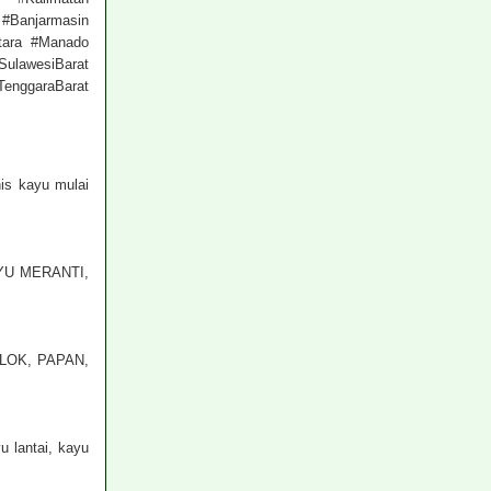
 #Banjarmasin
Utara #Manado
ulawesiBarat
TenggaraBarat
is kayu mulai
KAYU MERANTI,
LOK, PAPAN,
u lantai, kayu