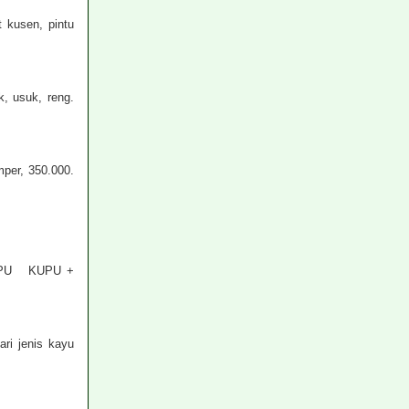
 kusen, pintu
, usuk, reng.
per, 350.000.
UPU KUPU +
ri jenis kayu