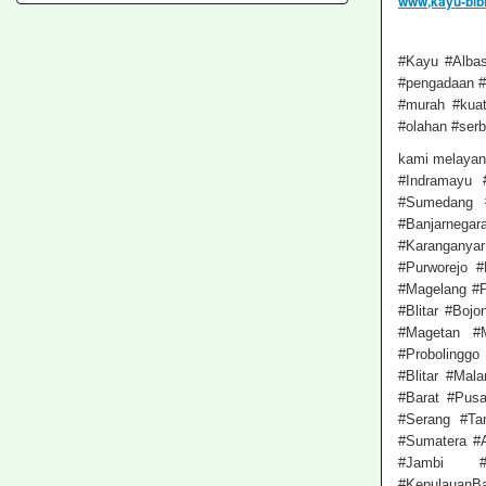
www,kayu-bib
#Kayu #Albasi
#pengadaan #t
#murah #kuat
#olahan #serb
kami melayan
#Indramayu 
#Sumedang #
#Banjarnega
#Karanganya
#Purworejo 
#Magelang #P
#Blitar #Boj
#Magetan #M
#Probolingg
#Blitar #Mal
#Barat #Pusa
#Serang #Ta
#Sumatera #
#Jambi #S
#Kepulauan