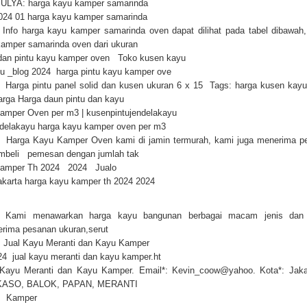
LYA: harga kayu kamper samarinda
024 01 harga kayu kamper samarinda
nfo harga kayu kamper samarinda oven dapat dilihat pada tabel dibawah, 
kamper samarinda oven dari ukuran
dan pintu kayu kamper oven Toko kusen kayu
u _blog 2024 harga pintu kayu kamper ove
Harga pintu panel solid dan kusen ukuran 6 x 15 Tags: harga kusen kay
arga Harga daun pintu dan kayu
amper Oven per m3 | kusenpintujendelakayu
ndelakayu harga kayu kamper oven per m3
Harga Kayu Kamper Oven kami di jamin termurah, kami juga menerima p
mbeli pemesan dengan jumlah tak
Kamper Th 2024 2024 Jualo
 jakarta harga kayu kamper th 2024 2024
 Kami menawarkan harga kayu bangunan berbagai macam jenis dan
Terima pesanan ukuran,serut
: Jual Kayu Meranti dan Kayu Kamper
4 jual kayu meranti dan kayu kamper.ht
Kayu Meranti dan Kayu Kamper. Email*: Kevin_coow@yahoo. Kota*: Jakar
KASO, BALOK, PAPAN, MERANTI
u Kamper