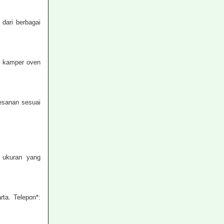
dari berbagai
u kamper oven
esanan sesuai
 ukuran yang
ta. Telepon*: