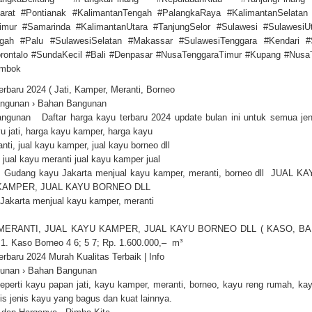
arat #Pontianak #KalimantanTengah #PalangkaRaya #KalimantanSelatan
imur #Samarinda #KalimantanUtara #TanjungSelor #Sulawesi #Sulawesi
ngah #Palu #SulawesiSelatan #Makassar #SulawesiTenggara #Kendari #S
ontalo #SundaKecil #Bali #Denpasar #NusaTenggaraTimur #Kupang #Nusa
ombok
rbaru 2024 ( Jati, Kamper, Meranti, Borneo
ngunan › Bahan Bangunan
ngunan Daftar harga kayu terbaru 2024 update bulan ini untuk semua jen
yu jati, harga kayu kamper, harga kayu
nti, jual kayu kamper, jual kayu borneo dll
 jual kayu meranti jual kayu kamper jual
Gudang kayu Jakarta menjual kayu kamper, meranti, borneo dll JUAL 
KAMPER, JUAL KAYU BORNEO DLL
Jakarta menjual kayu kamper, meranti
MERANTI, JUAL KAYU KAMPER, JUAL KAYU BORNEO DLL ( KASO, BA
1. Kaso Borneo 4 6; 5 7; Rp. 1.600.000,– m³
rbaru 2024 Murah Kualitas Terbaik | Info
gunan › Bahan Bangunan
eperti kayu papan jati, kayu kamper, meranti, borneo, kayu reng rumah, kay
nis jenis kayu yang bagus dan kuat lainnya.