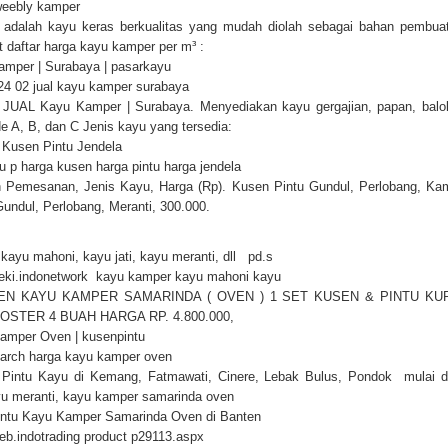
weebly kamper
adalah kayu keras berkualitas yang mudah diolah sebagai bahan pembuat
t daftar harga kayu kamper per m³ :
mper | Surabaya | pasarkayu
24 02 jual kayu kamper surabaya
UAL Kayu Kamper | Surabaya. Menyediakan kayu gergajian, papan, balok
e A, B, dan C Jenis kayu yang tersedia:
Kusen Pintu Jendela
tu p harga kusen harga pintu harga jendela
 Pemesanan, Jenis Kayu, Harga (Rp). Kusen Pintu Gundul, Perlobang, Kam
undul, Perlobang, Meranti, 300.000.
kayu mahoni, kayu jati, kayu meranti, dll pd.s
eki.indonetwork kayu kamper kayu mahoni kayu
EN KAYU KAMPER SAMARINDA ( OVEN ) 1 SET KUSEN & PINTU K
OSTER 4 BUAH HARGA RP. 4.800.000,
amper Oven | kusenpintu
earch harga kayu kamper oven
Pintu Kayu di Kemang, Fatmawati, Cinere, Lebak Bulus, Pondok mulai da
u meranti, kayu kamper samarinda oven
intu Kayu Kamper Samarinda Oven di Banten
eb.indotrading product p29113.aspx