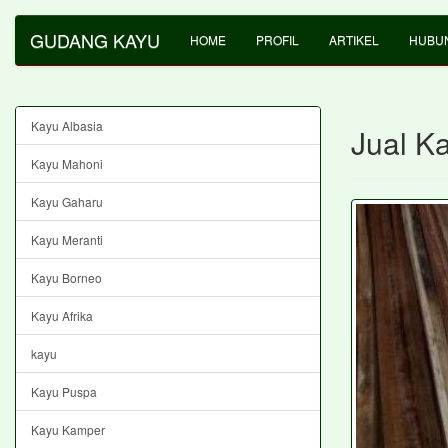
GUDANG KAYU
HOME
PROFIL
ARTIKEL
HUBUN
Kayu Albasia
Jual K
Kayu Mahoni
Kayu Gaharu
Kayu Meranti
Kayu Borneo
Kayu Afrika
kayu
Kayu Puspa
Kayu Kamper