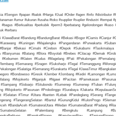
it.com
a #Sengon #papan #balok #Harga #Jual #Order #agen #info #distributor #h
anaman #umur #ukuran #usaha #toko #supplier #suplier #industri #tempat #p
 #bagus #Berkualitas #perkubik #perm3 #perbatang #gelondongan #kaso
uk #terbaru
i #JawaBarat #Bandung #BandungBarat #Bekasi #Bogor #Ciamis #Cianjur #C
#Karawang #Kuningan #Majalengka #Pangandaran #Purwakarta #Suba
Banjar #Bekasi #Cimahi #Cirebon #Depok #Sukabumi #Tasikmalaya
ra #Banyumas #Batang #Blora #Boyolali #Brebes #Cilacap #Demak #Grob
r #Kebumen #Klaten #Kudus #Magelang #Pati #Pekalongan #Pemalang 
#Rembang #Semarang #Sragen #Sukoharjo #Tegal #Temanggung #Wonogi
ekalongan #Salatiga #Semarang #Surakarta #Tegal #JawaTimur #Bangkala
onegoro #Bondowoso #Gresik #Jember #Jombang #Kediri #Lamongan #Lum
alang #Mojokerto #Nganjuk #Ngawi #Pacitan #Pamekasan #Pasuru
o #Sampang #Sidoarjo #Situbondo #Sumenep #Sumenep #Tuban #Tulun
ang #Mojokerto #Pasuruan #Probolinggo #Surabaya #Jakarta #KepulauanSe
t #Selatan #Timur #Utara #banten #Lebak #Pandeglang #Serang #Tange
ngerang #TangerangSelatan #Bantul #GunungKidul #KulonProgo #Sleman
Aceh #BandaAceh #SumateraUtara #Medan #SumateraBarat #Padang #Ria
umateraSelatan #Palembang #Bengkulu #Lampung #Ban
BangkaBelitung #PangkalPinang #KepulauanRiau #TanjungPinang