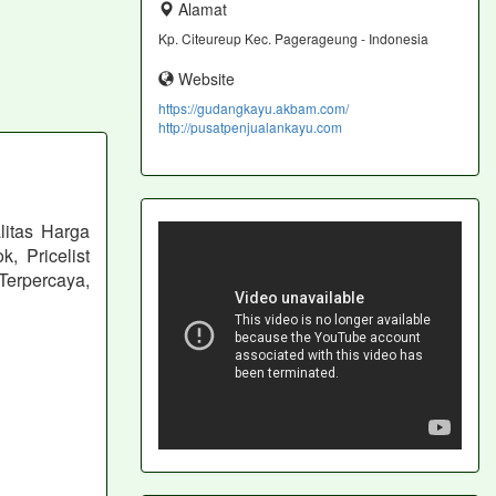
Alamat
Kp. Citeureup Kec. Pagerageung - Indonesia
Website
https://gudangkayu.akbam.com/
http://pusatpenjualankayu.com
itas Harga
, Pricelist
erpercaya,