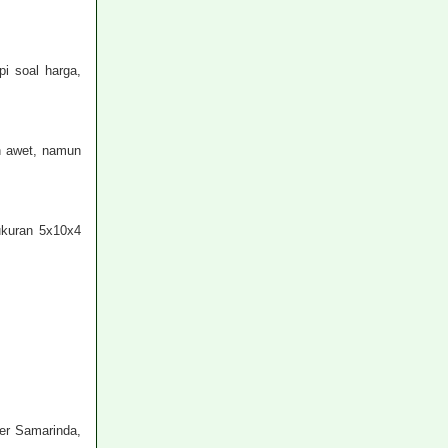
i soal harga,
n awet, namun
ukuran 5x10x4
er Samarinda,