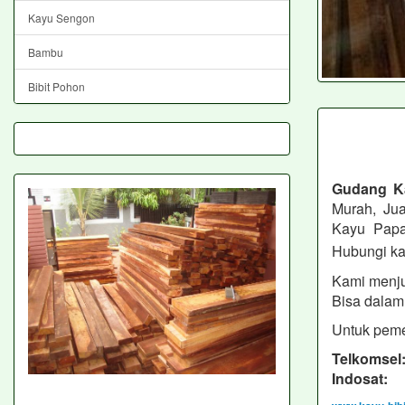
Kayu Sengon
Bambu
Bibit Pohon
Gudang K
Murah, Jua
Kayu Papa
Hubungi ka
Kami menju
Bisa dalam 
Untuk peme
Telkomsel
Indosat: 