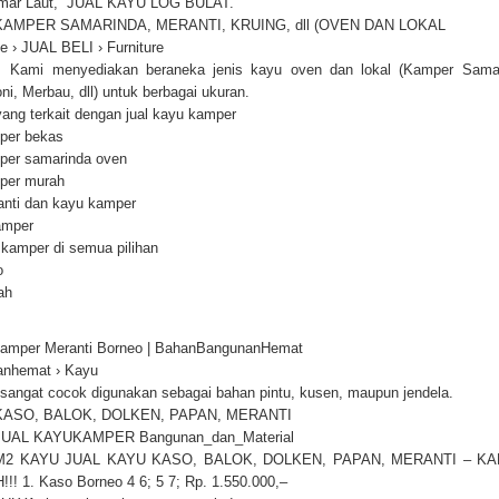
Damar Laut, JUAL KAYU LOG BULAT.
KAMPER SAMARINDA, MERANTI, KRUING, dll (OVEN DAN LOKAL
 › JUAL BELI › Furniture
Kami menyediakan beraneka jenis kayu oven dan lokal (Kamper Samari
ni, Merbau, dll) untuk berbagai ukuran.
ang terkait dengan jual kayu kamper
mper bekas
mper samarinda oven
mper murah
anti dan kayu kamper
amper
kamper di semua pilihan
o
h‎
amper Meranti Borneo | BahanBangunanHemat
anhemat › Kayu
sangat cocok digunakan sebagai bahan pintu, kusen, maupun jendela.
KASO, BALOK, DOLKEN, PAPAN, MERANTI
t JUAL KAYUKAMPER Bangunan_dan_Material
2 KAYU JUAL KAYU KASO, BALOK, DOLKEN, PAPAN, MERANTI – KA
!! 1. Kaso Borneo 4 6; 5 7; Rp. 1.550.000,–