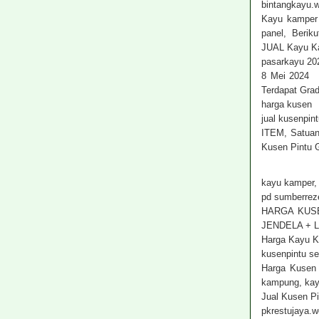
bintangkayu.
Kayu kamper 
panel, Beriku
JUAL Kayu Ka
pasarkayu 20
8 Mei 2024 J
Terdapat Grad
harga kusen 
jual kusenpin
ITEM, Satuan
Kusen Pintu G
kayu kamper, 
pd sumberrez
HARGA KUS
JENDELA + L
Harga Kayu K
kusenpintu s
Harga Kusen 
kampung, kay
Jual Kusen P
pkrestujaya.w