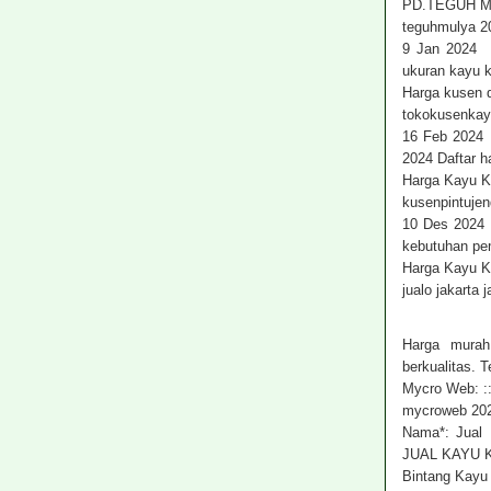
PD.TEGUH MU
teguhmulya 2
9 Jan 2024 I
ukuran kayu 
Harga kusen 
tokokusenkay
16 Feb 2024 
2024 Daftar h
Harga Kayu K
kusenpintuje
10 Des 2024 
kebutuhan pe
Harga Kayu 
jualo jakarta
Harga murah
berkualitas. 
Mycro Web: :
mycroweb 202
Nama*: Jual 
JUAL KAYU 
Bintang Kay