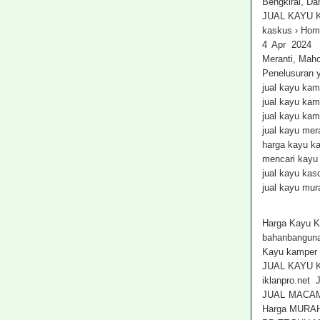
Bengkirai, 
JUAL KAYU 
kaskus › Home
4 Apr 2024 
Meranti, Maho
Penelusuran y
jual kayu ka
jual kayu ka
jual kayu ka
jual kayu mer
harga kayu k
mencari kayu 
jual kayu kas
jual kayu mura
Harga Kayu K
bahanbangun
Kayu kamper 
JUAL KAYU 
iklanpro.ne
JUAL MACAM
Harga MURAH!