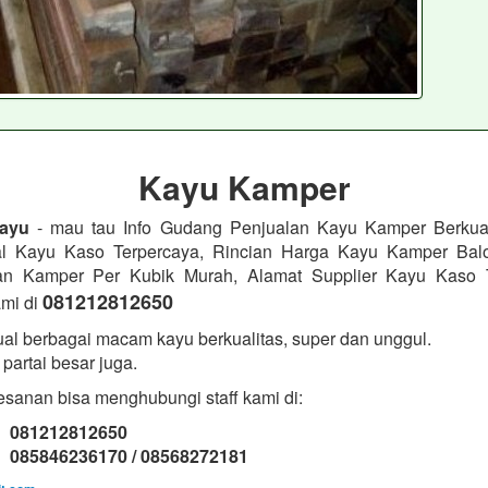
Kayu Kamper
ayu
- mau tau Info Gudang Penjualan Kayu Kamper Berkual
l Kayu Kaso Terpercaya, Rincian Harga Kayu Kamper Balok
n Kamper Per Kubik Murah, Alamat Supplier Kayu Kaso T
081212812650
mi di
al berbagai macam kayu berkualitas, super dan unggul.
partai besar juga.
sanan bisa menghubungi staff kami di:
: 081212812650
085846236170 / 08568272181