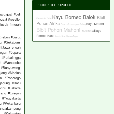
PRODUK TERPOPULER
argajual #beli
Kayu Borneo Balok
Bibit
Kayu Afrika Balok
usat #reseller
Pohon Afrika
Kayu Meranti
Bambu Gombong dan Petung
 #usuk #merah
Bibit Pohon Mahoni
Kayu
Saung Bambu
Borneo Kaso
bambu
Kayu Borneo Papan
irebon #Garut
ng #Sukabumi
 #JawaTengah
ogan #Jepara
#Purbalingga
ri #Wonosobo
n #Banyuwangi
ajang #Madiun
an #Ponorogo
gagung #Batu
ribu #Jakarta
rang #Cilegon
 #Yogyakarta
u #Pekanbaru
darLampung
 #Kalimatan