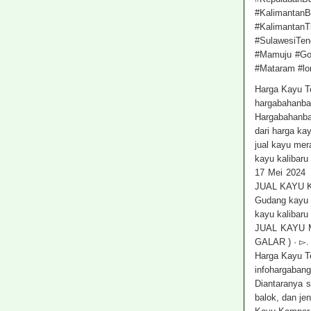
#KalimantanB
#KalimantanT
#SulawesiTe
#Mamuju #Gor
#Mataram #l
Harga Kayu Te
hargabahanba
Hargabahanba
dari harga ka
jual kayu mera
kayu kalibaru
17 Mei 2024 
JUAL KAYU 
Gudang kayu 
kayu kalibaru
JUAL KAYU 
GALAR ) · ▻. 
Harga Kayu Te
infohargaban
Diantaranya s
balok, dan je