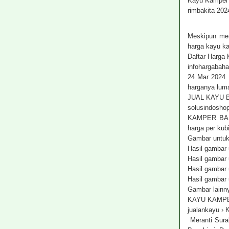
Kayu Kamper
rimbakita 20
Meskipun mem
harga kayu ka
Daftar Harga
infohargabah
24 Mar 2024 
harganya lum
JUAL KAYU
solusindosh
KAMPER BANJA
harga per kub
Gambar untuk
Hasil gambar 
Hasil gambar 
Hasil gambar 
Hasil gambar 
Gambar lainny
KAYU KAMPE
jualankayu
Meranti Sura