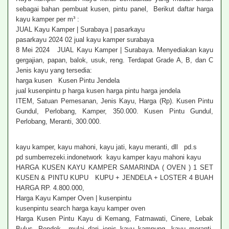
sebagai bahan pembuat kusen, pintu panel, Berikut daftar harga
kayu kamper per m³ :
JUAL Kayu Kamper | Surabaya | pasarkayu
pasarkayu 2024 02 jual kayu kamper surabaya
8 Mei 2024 JUAL Kayu Kamper | Surabaya. Menyediakan kayu
gergajian, papan, balok, usuk, reng. Terdapat Grade A, B, dan C
Jenis kayu yang tersedia:
harga kusen Kusen Pintu Jendela
jual kusenpintu p harga kusen harga pintu harga jendela
ITEM, Satuan Pemesanan, Jenis Kayu, Harga (Rp). Kusen Pintu
Gundul, Perlobang, Kamper, 350.000. Kusen Pintu Gundul,
Perlobang, Meranti, 300.000.
kayu kamper, kayu mahoni, kayu jati, kayu meranti, dll pd.s
pd sumberrezeki.indonetwork kayu kamper kayu mahoni kayu
HARGA KUSEN KAYU KAMPER SAMARINDA ( OVEN ) 1 SET
KUSEN & PINTU KUPU KUPU + JENDELA + LOSTER 4 BUAH
HARGA RP. 4.800.000,
Harga Kayu Kamper Oven | kusenpintu
kusenpintu search harga kayu kamper oven
Harga Kusen Pintu Kayu di Kemang, Fatmawati, Cinere, Lebak
Bulus, Pondok mulai dari jenis kayu kampung, kayu meranti,