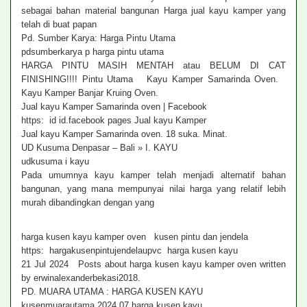
sebagai bahan material bangunan Harga jual kayu kamper yang
telah di buat papan
Pd. Sumber Karya: Harga Pintu Utama
pdsumberkarya p harga pintu utama
HARGA PINTU MASIH MENTAH atau BELUM DI CAT
FINISHING!!!! Pintu Utama Kayu Kamper Samarinda Oven.
Kayu Kamper Banjar Kruing Oven.
Jual kayu Kamper Samarinda oven | Facebook
https: id id.facebook pages Jual kayu Kamper
Jual kayu Kamper Samarinda oven. 18 suka. Minat.
UD Kusuma Denpasar – Bali » I. KAYU
udkusuma i kayu
Pada umumnya kayu kamper telah menjadi alternatif bahan
bangunan, yang mana mempunyai nilai harga yang relatif lebih
murah dibandingkan dengan yang
harga kusen kayu kamper oven kusen pintu dan jendela
https: hargakusenpintujendelaupvc harga kusen kayu
21 Jul 2024 Posts about harga kusen kayu kamper oven written
by erwinalexanderbekasi2018.
PD. MUARA UTAMA : HARGA KUSEN KAYU
kusenmuarautama 2024 07 harga kusen kayu