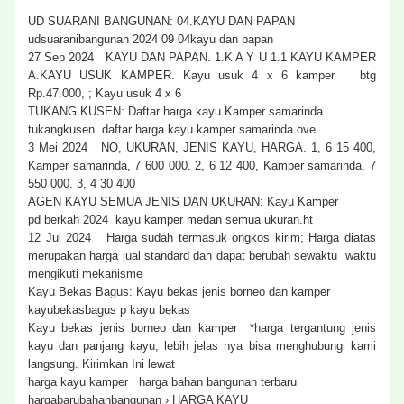
UD SUARANI BANGUNAN: 04.KAYU DAN PAPAN
udsuaranibangunan 2024 09 04kayu dan papan
27 Sep 2024 KAYU DAN PAPAN. 1.K A Y U 1.1 KAYU KAMPER
A.KAYU USUK KAMPER. Kayu usuk 4 x 6 kamper btg
Rp.47.000, ; Kayu usuk 4 x 6
TUKANG KUSEN: Daftar harga kayu Kamper samarinda
tukangkusen daftar harga kayu kamper samarinda ove
3 Mei 2024 NO, UKURAN, JENIS KAYU, HARGA. 1, 6 15 400,
Kamper samarinda, 7 600 000. 2, 6 12 400, Kamper samarinda, 7
550 000. 3, 4 30 400
AGEN KAYU SEMUA JENIS DAN UKURAN: Kayu Kamper
pd berkah 2024 kayu kamper medan semua ukuran.ht
12 Jul 2024 Harga sudah termasuk ongkos kirim; Harga diatas
merupakan harga jual standard dan dapat berubah sewaktu waktu
mengikuti mekanisme
Kayu Bekas Bagus: Kayu bekas jenis borneo dan kamper
kayubekasbagus p kayu bekas
Kayu bekas jenis borneo dan kamper *harga tergantung jenis
kayu dan panjang kayu, lebih jelas nya bisa menghubungi kami
langsung. Kirimkan Ini lewat
harga kayu kamper harga bahan bangunan terbaru
hargabarubahanbangunan › HARGA KAYU