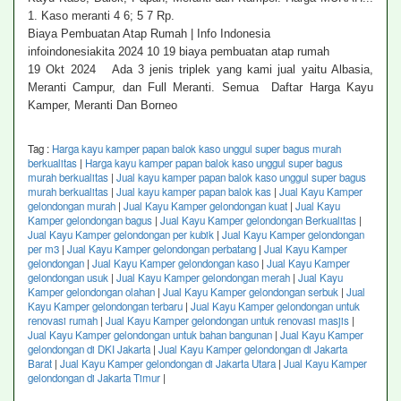
1. Kaso meranti 4 6; 5 7 Rp.
Biaya Pembuatan Atap Rumah | Info Indonesia
infoindonesiakita 2024 10 19 biaya pembuatan atap rumah
19 Okt 2024 Ada 3 jenis triplek yang kami jual yaitu Albasia,
Meranti Campur, dan Full Meranti. Semua Daftar Harga Kayu
Kamper, Meranti Dan Borneo
Tag :
Harga kayu kamper papan balok kaso unggul super bagus murah
berkualitas
|
Harga kayu kamper papan balok kaso unggul super bagus
murah berkualitas
|
Jual kayu kamper papan balok kaso unggul super bagus
murah berkualitas
|
Jual kayu kamper papan balok kas
|
Jual Kayu Kamper
gelondongan murah
|
Jual Kayu Kamper gelondongan kuat
|
Jual Kayu
Kamper gelondongan bagus
|
Jual Kayu Kamper gelondongan Berkualitas
|
Jual Kayu Kamper gelondongan per kubik
|
Jual Kayu Kamper gelondongan
per m3
|
Jual Kayu Kamper gelondongan perbatang
|
Jual Kayu Kamper
gelondongan
|
Jual Kayu Kamper gelondongan kaso
|
Jual Kayu Kamper
gelondongan usuk
|
Jual Kayu Kamper gelondongan merah
|
Jual Kayu
Kamper gelondongan olahan
|
Jual Kayu Kamper gelondongan serbuk
|
Jual
Kayu Kamper gelondongan terbaru
|
Jual Kayu Kamper gelondongan untuk
renovasi rumah
|
Jual Kayu Kamper gelondongan untuk renovasi masjis
|
Jual Kayu Kamper gelondongan untuk bahan bangunan
|
Jual Kayu Kamper
gelondongan di DKI Jakarta
|
Jual Kayu Kamper gelondongan di Jakarta
Barat
|
Jual Kayu Kamper gelondongan di Jakarta Utara
|
Jual Kayu Kamper
gelondongan di Jakarta Timur
|