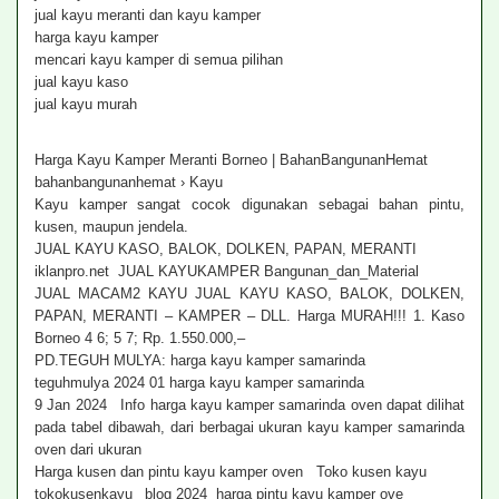
jual kayu meranti dan kayu kamper
harga kayu kamper
mencari kayu kamper di semua pilihan
jual kayu kaso
jual kayu murah‎
Harga Kayu Kamper Meranti Borneo | BahanBangunanHemat
bahanbangunanhemat › Kayu
Kayu kamper sangat cocok digunakan sebagai bahan pintu,
kusen, maupun jendela.
JUAL KAYU KASO, BALOK, DOLKEN, PAPAN, MERANTI
iklanpro.net JUAL KAYUKAMPER Bangunan_dan_Material
JUAL MACAM2 KAYU JUAL KAYU KASO, BALOK, DOLKEN,
PAPAN, MERANTI – KAMPER – DLL. Harga MURAH!!! 1. Kaso
Borneo 4 6; 5 7; Rp. 1.550.000,–
PD.TEGUH MULYA: harga kayu kamper samarinda
teguhmulya 2024 01 harga kayu kamper samarinda
9 Jan 2024 Info harga kayu kamper samarinda oven dapat dilihat
pada tabel dibawah, dari berbagai ukuran kayu kamper samarinda
oven dari ukuran
Harga kusen dan pintu kayu kamper oven Toko kusen kayu
tokokusenkayu _blog 2024 harga pintu kayu kamper ove