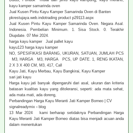
kayu kamper samarinda oven
Jual Kusen Pintu Kayu Kamper Samarinda Oven di Banten
pkrestujaya.web.indotrading product p29113.aspx
Jual Kusen Pintu Kayu Kamper Samarinda Oven. Negara Asal.
Indonesia. Pembelian Minimum. 1. Sisa Stock. 0. Terakhir
Diupdate. 07 Mei 2024.
harga kayu kamper Jual pallet kayu
kayu123 harga kayu kamper
NO, SPESIFIKASI BARANG, UKURAN, SATUAN, JUMLAH PCS
M3, HARGA M3, HARGA PCS, UP DATE. 1, RENG IKATAN,
2 X 3 X 400 CM, M3, 417, Call
Kayu Jati, Kayu Merbau, Kayu Bangkirai, Kayu Kamper
sari jati kayu
Harga kayu jati banyak dipengaruhi dari asal, ukuran dan kriteria
batasan kualitas kayu yang ditoleransi, seperti: ada mata sehat,
ada mata mati, ada doreng,
Perbandingan Harga Kayu Meranti Jati Kamper Borneo | CV
signalreadymix › blog
13 Mar 2024 kami berharap setidaknya Perbandingan Harga
Kayu Meranti Jati Kamper Borneo diatas bisa menjadi acuan anda
dalam menentukan