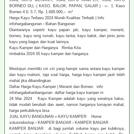
BORNEO DLL ( KASO, BALOK, PAPAN, GALAR ) · ▻. 1. Kaso
Borneo 4 6; 5 7; Rp. 1.600.000,– m³
Harga Kayu Terbaru 2024 Murah Kualitas Terbaik | Info
infohargabangunan › Bahan Bangunan
Diantaranya seperti kayu papan jati, kayu kamper, meranti,
borneo, kayu reng rumah, kayu lantai, kayu balok, dan jenis jenis
kayu yang bagus dan kuat lainnya.
Kayu Kamper dan Harganya Rimba Kita
rimbakita 2024 05 kayu kamper dan harganya
Meskipun memiliki ciri ciri yang hampir sama antara kayu kamper
dan kayu mahoni, tapi soal harga, harga kayu kamper jauh lebih
mahal jika dibandingkan
Daftar Harga Kayu Kamper | Meranti dan Borneo info
infohargabahanbangunan daftar harga kayu kamper m
24 Mar 2024 Kayu Kamper adalah kayu yang seratnya halus,
tidak mudah berubah dan awet, namun harganya lumayan mahal,
harga perkubiknya bisa
JUAL KAYU BANGUNAN » KAYU KAMPER Home
solusindoshop › KAMPER BANJAR › KAMPER BANJAR
KAMPER BANJAR. di bagi jumlah volume kayu per kubiknya,