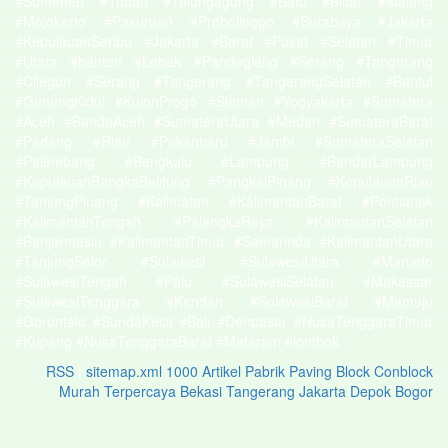
#Sumenep #Tuban #Tulungagung #Batu #Blitar #Malang
#Mojokerto #Pasuruan #Probolinggo #Surabaya #Jakarta
#KepulauanSeribu #Jakarta #Barat #Pusat #Selatan #Timur
#Utara #banten #Lebak #Pandeglang #Serang #Tangerang
#Cilegon #Serang #Tangerang #TangerangSelatan #Bantul
#GunungKidul #KulonProgo #Sleman #Yogyakarta #Sumatera
#Aceh #BandaAceh #SumateraUtara #Medan #SumateraBarat
#Padang #Riau #Pekanbaru #Jambi #SumateraSelatan
#Palembang #Bengkulu #Lampung #BandarLampung
#KepulauanBangkaBelitung #PangkalPinang #KepulauanRiau
#TanjungPinang #Kalimatan #KalimantanBarat #Pontianak
#KalimantanTengah #PalangkaRaya #KalimantanSelatan
#Banjarmasin #KalimantanTimur #Samarinda #KalimantanUtara
#TanjungSelor #Sulawesi #SulawesiUtara #Manado
#SulawesiTengah #Palu #SulawesiSelatan #Makassar
#SulawesiTenggara #Kendari #SulawesiBarat #Mamuju
#Gorontalo #SundaKecil #Bali #Denpasar #NusaTenggaraTimur
#Kupang #NusaTenggaraBarat #Mataram #lombok
RSS
|
sitemap.xml
1000 Artikel
Pabrik Paving Block Conblock
Murah Terpercaya Bekasi Tangerang Jakarta Depok Bogor