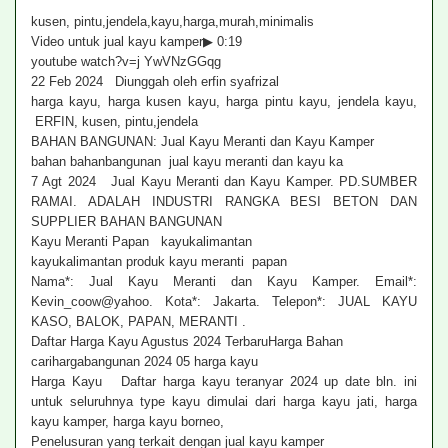
kusen, pintu,jendela,kayu,harga,murah,minimalis
Video untuk jual kayu kamper▶ 0:19
youtube watch?v=j YwVNzGGqg
22 Feb 2024 Diunggah oleh erfin syafrizal
harga kayu, harga kusen kayu, harga pintu kayu, jendela kayu,
ERFIN, kusen, pintu,jendela
BAHAN BANGUNAN: Jual Kayu Meranti dan Kayu Kamper
bahan bahanbangunan jual kayu meranti dan kayu ka
7 Agt 2024 Jual Kayu Meranti dan Kayu Kamper. PD.SUMBER
RAMAI. ADALAH INDUSTRI RANGKA BESI BETON DAN
SUPPLIER BAHAN BANGUNAN
Kayu Meranti Papan kayukalimantan
kayukalimantan produk kayu meranti papan
Nama*: Jual Kayu Meranti dan Kayu Kamper. Email*:
Kevin_coow@yahoo. Kota*: Jakarta. Telepon*: JUAL KAYU
KASO, BALOK, PAPAN, MERANTI .
Daftar Harga Kayu Agustus 2024 TerbaruHarga Bahan
carihargabangunan 2024 05 harga kayu
Harga Kayu Daftar harga kayu teranyar 2024 up date bln. ini
untuk seluruhnya type kayu dimulai dari harga kayu jati, harga
kayu kamper, harga kayu borneo,
Penelusuran yang terkait dengan jual kayu kamper