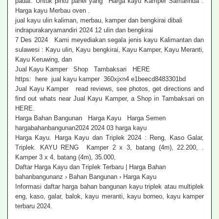
padat. Untuk pintu panel yang Harga kayu Kamper Samarinda .
Harga kayu Merbau oven .
jual kayu ulin kaliman, merbau, kamper dan bengkirai dibali
indrapurakaryamandiri 2024 12 ulin dan bengkirai
7 Des 2024 Kami meyediakan segala jenis kayu Kalimantan dan
sulawesi : Kayu ulin, Kayu bengkirai, Kayu Kamper, Kayu Meranti,
Kayu Keruwing, dan
Jual Kayu Kamper Shop Tambaksari HERE
https: here jual kayu kamper 360xjxn4 e1beecd8483301bd
Jual Kayu Kamper read reviews, see photos, get directions and
find out whats near Jual Kayu Kamper, a Shop in Tambaksari on
HERE.
Harga Bahan Bangunan Harga Kayu Harga Semen
hargabahanbangunan2024 2024 03 harga kayu
Harga Kayu. Harga Kayu dan Triplek 2024 : Reng, Kaso Galar,
Triplek. KAYU RENG Kamper 2 x 3, batang (4m), 22.200, .
Kamper 3 x 4, batang (4m), 35.000,
Daftar Harga Kayu dan Triplek Terbaru | Harga Bahan
bahanbangunanz › Bahan Bangunan › Harga Kayu
Informasi daftar harga bahan bangunan kayu triplek atau multiplek
eng, kaso, galar, balok, kayu meranti, kayu borneo, kayu kamper
terbaru 2024.