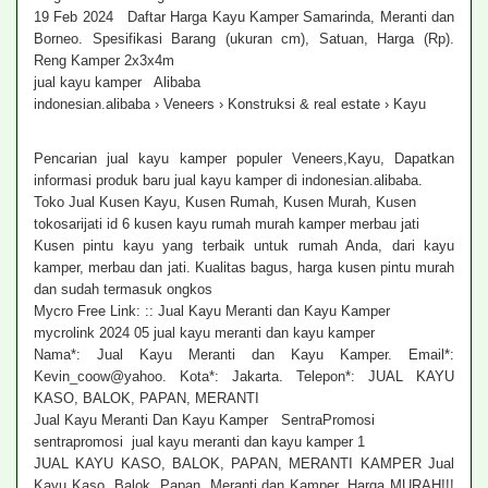
19 Feb 2024 Daftar Harga Kayu Kamper Samarinda, Meranti dan
Borneo. Spesifikasi Barang (ukuran cm), Satuan, Harga (Rp).
Reng Kamper 2x3x4m
jual kayu kamper Alibaba
indonesian.alibaba › Veneers › Konstruksi & real estate › Kayu
Pencarian jual kayu kamper populer Veneers,Kayu, Dapatkan
informasi produk baru jual kayu kamper di indonesian.alibaba.
Toko Jual Kusen Kayu, Kusen Rumah, Kusen Murah, Kusen
tokosarijati id 6 kusen kayu rumah murah kamper merbau jati
Kusen pintu kayu yang terbaik untuk rumah Anda, dari kayu
kamper, merbau dan jati. Kualitas bagus, harga kusen pintu murah
dan sudah termasuk ongkos
Mycro Free Link: :: Jual Kayu Meranti dan Kayu Kamper
mycrolink 2024 05 jual kayu meranti dan kayu kamper
Nama*: Jual Kayu Meranti dan Kayu Kamper. Email*:
Kevin_coow@yahoo. Kota*: Jakarta. Telepon*: JUAL KAYU
KASO, BALOK, PAPAN, MERANTI
Jual Kayu Meranti Dan Kayu Kamper SentraPromosi
sentrapromosi jual kayu meranti dan kayu kamper 1
JUAL KAYU KASO, BALOK, PAPAN, MERANTI KAMPER Jual
Kayu Kaso, Balok, Papan, Meranti dan Kamper. Harga MURAH!!!