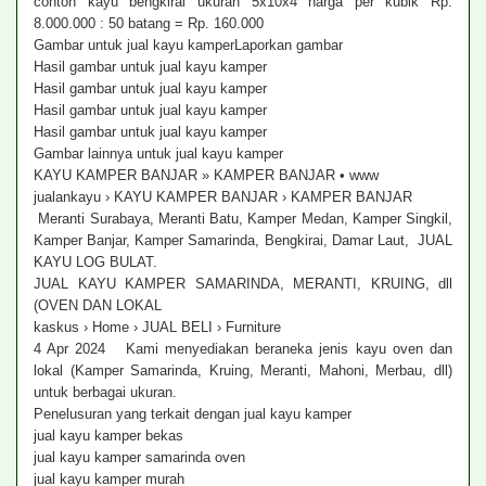
contoh kayu bengkirai ukuran 5x10x4 harga per kubik Rp.
8.000.000 : 50 batang = Rp. 160.000
Gambar untuk jual kayu kamperLaporkan gambar
Hasil gambar untuk jual kayu kamper
Hasil gambar untuk jual kayu kamper
Hasil gambar untuk jual kayu kamper
Hasil gambar untuk jual kayu kamper
Gambar lainnya untuk jual kayu kamper
KAYU KAMPER BANJAR » KAMPER BANJAR • www
jualankayu › KAYU KAMPER BANJAR › KAMPER BANJAR
Meranti Surabaya, Meranti Batu, Kamper Medan, Kamper Singkil,
Kamper Banjar, Kamper Samarinda, Bengkirai, Damar Laut, JUAL
KAYU LOG BULAT.
JUAL KAYU KAMPER SAMARINDA, MERANTI, KRUING, dll
(OVEN DAN LOKAL
kaskus › Home › JUAL BELI › Furniture
4 Apr 2024 Kami menyediakan beraneka jenis kayu oven dan
lokal (Kamper Samarinda, Kruing, Meranti, Mahoni, Merbau, dll)
untuk berbagai ukuran.
Penelusuran yang terkait dengan jual kayu kamper
jual kayu kamper bekas
jual kayu kamper samarinda oven
jual kayu kamper murah