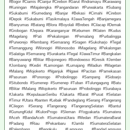
#Bogor #Ciamis #Cianjur #Cirebon #Garut #Indramayu #Karawang
#Kuningan #Majalengka #Pangandaran #Purwakarta #Subang
#Sukabumi #Sumedang #Banjar #Bekasi #Cimahi #Cirebon
#Depok #Sukabumi #Tasikmalaya #JawaTengah #Banjarnegara
#Banyumas #Batang #Blora #Boyolali #Brebes #Cilacap #Demak
#Grobogan #Jepara #Karanganyar #Kebumen #Klaten #Kudus
#Magelang #Pati #Pekalongan #Pemalang #Purbalingga
#Purworejo #Rembang #Semarang #Sragen #Sukoharjo #Tegal
#Temanggung #Wonogiri #Wonosobo #Magelang #Pekalongan
#Salatiga #Semarang #Surakarta #Tegal #JawaTimur #Bangkalan
#Banyuwangi #Blitar #Bojonegoro #Bondowoso #Gresik #Jember
#Jombang #Kediri #Lamongan #Lumajang #Madiun #Magetan
#Malang #Mojokerto #Nganjuk #Ngawi #Pacitan #Pamekasan
#Pasuruan #Ponorogo #Probolinggo #Sampang #Sidoarjo
#Situbondo #Sumenep #Sumenep #Tuban #Tulungagung #Batu
#Blitar #Malang #Mojokerto #Pasuruan #Probolinggo #Surabaya
#Jakarta #KepulauanSeribu #Jakarta #Barat #Pusat #Selatan
#Timur #Utara #banten #Lebak #Pandeglang #Serang #Tangerang
#Cilegon #Serang #Tangerang #TangerangSelatan #Bantul
#GunungKidul #KulonProgo #Sleman #Yogyakarta #Sumatera
#Aceh #BandaAceh #SumateraUtara #Medan #SumateraBarat
#Padang #Riau #Pekanbaru #Jambi #SumateraSelatan
#Palembang #Bengkulu #Lampung #BandarLampung