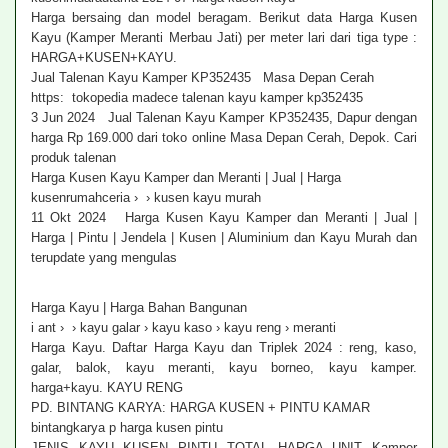
Harga bersaing dan model beragam. Berikut data Harga Kusen
Kayu (Kamper Meranti Merbau Jati) per meter lari dari tiga type :
HARGA+KUSEN+KAYU.
Jual Talenan Kayu Kamper KP352435 Masa Depan Cerah
https: tokopedia madece talenan kayu kamper kp352435
3 Jun 2024 Jual Talenan Kayu Kamper KP352435, Dapur dengan
harga Rp 169.000 dari toko online Masa Depan Cerah, Depok. Cari
produk talenan
Harga Kusen Kayu Kamper dan Meranti | Jual | Harga
kusenrumahceria › › kusen kayu murah
11 Okt 2024 Harga Kusen Kayu Kamper dan Meranti | Jual |
Harga | Pintu | Jendela | Kusen | Aluminium dan Kayu Murah dan
terupdate yang mengulas
Harga Kayu | Harga Bahan Bangunan
i ant › › kayu galar › kayu kaso › kayu reng › meranti
Harga Kayu. Daftar Harga Kayu dan Triplek 2024 : reng, kaso,
galar, balok, kayu meranti, kayu borneo, kayu kamper.
harga+kayu. KAYU RENG
PD. BINTANG KARYA: HARGA KUSEN + PINTU KAMAR
bintangkarya p harga kusen pintu
JENIS KAYU KUSEN PINTU TOTAL HARGA UNIT Kamper