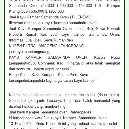
Samarinda Oven 745.000 1.400.000 2.145.000 1 Set Kamper
Kruing Oven 636.000 1.1200.000
Jual Kayu Kamper Samarinda Oven | FILENEMO
filenemo rumah jual+kayu+kamper+samarinda+oven
Jual Kayu Kamper Samarinda Oven . Jual, Beli, Sewa Kontrak
Properti Rumah Kos Jual Kayu Kamper Samarinda Oven.
Informasi Jual, Beli, Sewa Rumah dan
KUSEN PUTRA LANGGENG | TANGERANG
jualkayukusentangerang
KAYU KAMPER SAMARINDA OVEN. Kusen Putra
Langgeng04:330 Comment. Ket : “ harga di atas tidak mengikat
dan sewaktu – waktu dapat berubah “ .
Harga Kusen Kayu Kamper Kusen Pintu Kayu
kusenpintudanjendela tag harga kusen kayu kamper
Kusen pintu dirancang untuk meletakkan pintu (daun pintu).
Sebuah bingkai pintu biasanya terdiri dari balok horisontal yang
disebut header yang membentang
Jual kayu Kamper Samarinda oven famedpages
id.famedpages www Jual+kayu+Kamper+Samarinda+oven
13 Nov 2024 Pintu Panel Solid yang terbuat dari kayu solid