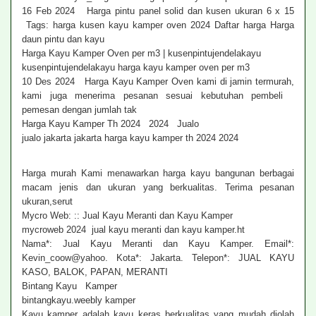
16 Feb 2024 Harga pintu panel solid dan kusen ukuran 6 x 15
Tags: harga kusen kayu kamper oven 2024 Daftar harga Harga
daun pintu dan kayu
Harga Kayu Kamper Oven per m3 | kusenpintujendelakayu
kusenpintujendelakayu harga kayu kamper oven per m3
10 Des 2024 Harga Kayu Kamper Oven kami di jamin termurah,
kami juga menerima pesanan sesuai kebutuhan pembeli
pemesan dengan jumlah tak
Harga Kayu Kamper Th 2024 2024 Jualo
jualo jakarta jakarta harga kayu kamper th 2024 2024
Harga murah Kami menawarkan harga kayu bangunan berbagai
macam jenis dan ukuran yang berkualitas. Terima pesanan
ukuran,serut
Mycro Web: :: Jual Kayu Meranti dan Kayu Kamper
mycroweb 2024 jual kayu meranti dan kayu kamper.ht
Nama*: Jual Kayu Meranti dan Kayu Kamper. Email*:
Kevin_coow@yahoo. Kota*: Jakarta. Telepon*: JUAL KAYU
KASO, BALOK, PAPAN, MERANTI
Bintang Kayu Kamper
bintangkayu.weebly kamper
Kayu kamper adalah kayu keras berkualitas yang mudah diolah