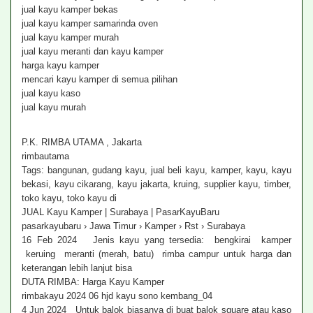
jual kayu kamper bekas
jual kayu kamper samarinda oven
jual kayu kamper murah
jual kayu meranti dan kayu kamper
harga kayu kamper
mencari kayu kamper di semua pilihan
jual kayu kaso
jual kayu murah
P.K. RIMBA UTAMA , Jakarta
rimbautama
Tags: bangunan, gudang kayu, jual beli kayu, kamper, kayu, kayu
bekasi, kayu cikarang, kayu jakarta, kruing, supplier kayu, timber,
toko kayu, toko kayu di
JUAL Kayu Kamper | Surabaya | PasarKayuBaru
pasarkayubaru › Jawa Timur › Kamper › Rst › Surabaya
16 Feb 2024 Jenis kayu yang tersedia: bengkirai kamper
keruing meranti (merah, batu) rimba campur untuk harga dan
keterangan lebih lanjut bisa
DUTA RIMBA: Harga Kayu Kamper
rimbakayu 2024 06 hjd kayu sono kembang_04
4 Jun 2024 Untuk balok biasanya di buat balok square atau kaso