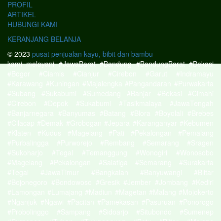
PROFIL
ARTIKEL
HUBUNGI KAMI
KERANJANG BELANJA
© 2023
pusat penjualan kayu, bibit dan bambu
kami melayani #JawaBarat #Bandung #BandungBarat #Bekasi
#Bogor #Ciamis #Cianjur #Cirebon #Garut #Indramayu
#Karawang #Kuningan #Majalengka #Pangandaran #Purwakarta
#Subang #Sukabumi #Sumedang #Banjar #Bekasi #Cimahi
#Cirebon #Depok #Sukabumi #Tasikmalaya #JawaTengah
#Banjarnegara #Banyumas #Batang #Blora #Boyolali #Brebes
#Cilacap #Demak #Grobogan #Jepara #Karanganyar #Kebumen
#Klaten #Kudus #Magelang #Pati #Pekalongan #Pemalang
#Purbalingga #Purworejo #Rembang #Semarang #Sragen
#Sukoharjo #Tegal #Temanggung #Wonogiri #Wonosobo
#Magelang #Pekalongan #Salatiga #Semarang #Surakarta
#Tegal #JawaTimur #Bangkalan #Banyuwangi #Blitar
#Bojonegoro #Bondowoso #Gresik #Jember #Jombang #Kediri
#Lamongan #Lumajang #Madiun #Magetan #Malang #Mojokerto
#Nganjuk #Ngawi #Pacitan #Pamekasan #Pasuruan #Ponorogo
#Probolinggo #Sampang #Sidoarjo #Situbondo #Sumenep