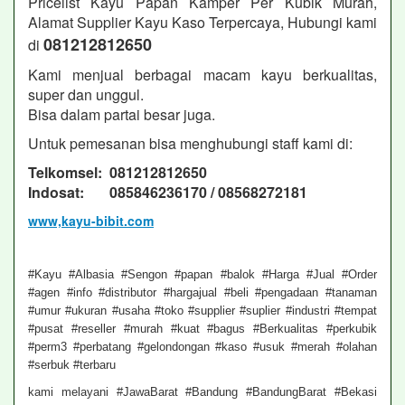
Pricelist Kayu Papan Kamper Per Kubik Murah,
Alamat Supplier Kayu Kaso Terpercaya, Hubungi kami
081212812650
di
Kami menjual berbagai macam kayu berkualitas,
super dan unggul.
Bisa dalam partai besar juga.
Untuk pemesanan bisa menghubungi staff kami di:
Telkomsel: 081212812650
Indosat: 085846236170 / 08568272181
www,kayu-bibit.com
#Kayu #Albasia #Sengon #papan #balok #Harga #Jual #Order
#agen #info #distributor #hargajual #beli #pengadaan #tanaman
#umur #ukuran #usaha #toko #supplier #suplier #industri #tempat
#pusat #reseller #murah #kuat #bagus #Berkualitas #perkubik
#perm3 #perbatang #gelondongan #kaso #usuk #merah #olahan
#serbuk #terbaru
kami melayani #JawaBarat #Bandung #BandungBarat #Bekasi