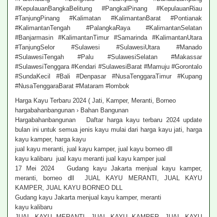
#KepulauanBangkaBelitung #PangkalPinang #KepulauanRiau
#TanjungPinang #Kalimatan #KalimantanBarat #Pontianak
#KalimantanTengah #PalangkaRaya #KalimantanSelatan
#Banjarmasin #KalimantanTimur #Samarinda #KalimantanUtara
#TanjungSelor #Sulawesi #SulawesiUtara #Manado
#SulawesiTengah #Palu #SulawesiSelatan #Makassar
#SulawesiTenggara #Kendari #SulawesiBarat #Mamuju #Gorontalo
#SundaKecil #Bali #Denpasar #NusaTenggaraTimur #Kupang
#NusaTenggaraBarat #Mataram #lombok
Harga Kayu Terbaru 2024 ( Jati, Kamper, Meranti, Borneo
hargabahanbangunan › Bahan Bangunan
Hargabahanbangunan Daftar harga kayu terbaru 2024 update
bulan ini untuk semua jenis kayu mulai dari harga kayu jati, harga
kayu kamper, harga kayu
jual kayu meranti, jual kayu kamper, jual kayu borneo dll
kayu kalibaru jual kayu meranti jual kayu kamper jual
17 Mei 2024 Gudang kayu Jakarta menjual kayu kamper,
meranti, borneo dll JUAL KAYU MERANTI, JUAL KAYU
KAMPER, JUAL KAYU BORNEO DLL
Gudang kayu Jakarta menjual kayu kamper, meranti
kayu kalibaru
JUAL KAYU MERANTI, JUAL KAYU KAMPER, JUAL KAYU