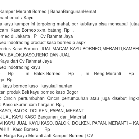
 Kamper Meranti Borneo | BahanBangunanHemat
nanhemat › Kayu
 kayu kamper ini tergolong mahal, per kubiknya bisa mencapai juta
acam Kaso Borneo xxm, batang, Rp ,
orneo di Jakarta , P Cv Rahmat Jaya
eb indotrading product kaso borneo p aspx
i Produk Kaso Borneo JUAL MACAM KAYU BORNEO,MERANTI,KAMP
AN,BALOK,KASO,RENG DAN JUAL
 Kayu dari Cv Rahmat Jaya
web indotrading kayu
neo Rp , m Balok Borneo Rp , m Reng Meranti Rp
rga Rp
, kayu borneo kaso kayukalimantan
tan produk Beli kayu borneo kaso Bogor
 Cincin pertumbuhan Cincin pertumbuhan atau juga disebut ling
o Kaso ukuran xxm harga m Rp ,
KASO, BALOK, DOLKEN, PAPAN, MERANTI
et JUAL KAYU KASO Bangunan_dan_Material
 KAYU JUAL KAYU KASO, BALOK, DOLKEN, PAPAN, MERANTI – K
AH!!! Kaso Borneo Rp
n Harga Kayu Meranti Jati Kamper Borneo | CV