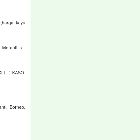
,harga kayu
 Meranti x ,
LL ( KASO,
i, Borneo,