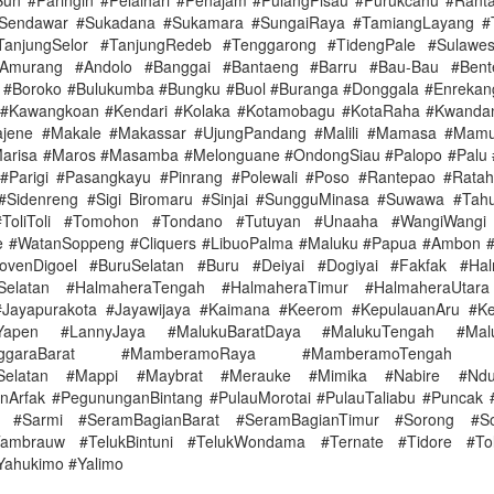
un #Paringin #Pelaihari #Penajam #PulangPisau #Purukcahu #Rant
Sendawar #Sukadana #Sukamara #SungaiRaya #TamiangLayang #
TanjungSelor #TanjungRedeb #Tenggarong #TidengPale #Sulawesi
murang #Andolo #Banggai #Bantaeng #Barru #Bau-Bau #Bent
 #Boroko #Bulukumba #Bungku #Buol #Buranga #Donggala #Enrekan
 #Kawangkoan #Kendari #Kolaka #Kotamobagu #KotaRaha #Kwanda
jene #Makale #Makassar #UjungPandang #Malili #Mamasa #Mam
arisa #Maros #Masamba #Melonguane #OndongSiau #Palopo #Palu 
 #Parigi #Pasangkayu #Pinrang #Polewali #Poso #Rantepao #Rata
#Sidenreng #Sigi Biromaru #Sinjai #SungguMinasa #Suwawa #Tahu
#ToliToli #Tomohon #Tondano #Tutuyan #Unaaha #WangiWang
 #WatanSoppeng #Cliquers #LibuoPalma #Maluku #Papua #Ambon #
BovenDigoel #BuruSelatan #Buru #Deiyai #Dogiyai #Fakfak #Hal
Selatan #HalmaheraTengah #HalmaheraTimur #HalmaheraUtara
#Jayapurakota #Jayawijaya #Kaimana #Keerom #KepulauanAru #Ke
nYapen #LannyJaya #MalukuBaratDaya #MalukuTengah #Malu
enggaraBarat #MamberamoRaya #MamberamoTengah #
iSelatan #Mappi #Maybrat #Merauke #Mimika #Nabire #Ndu
Arfak #PegununganBintang #PulauMorotai #PulauTaliabu #Puncak
 #Sarmi #SeramBagianBarat #SeramBagianTimur #Sorong #So
Tambrauw #TelukBintuni #TelukWondama #Ternate #Tidore #Tol
Yahukimo #Yalimo