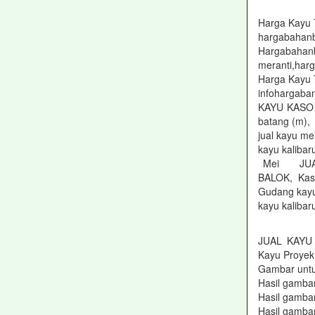
Harga Kayu 
hargabahan
Hargabahan
meranti,harg
Harga Kayu T
infohargaba
KAYU KASO S
batang (m),
jual kayu me
kayu kalibar
Mei JUAL 
BALOK, K
Gudang kayu
kayu kaliba
JUAL KAYU
Kayu Proyek,
Gambar untu
Hasil gambar
Hasil gambar
Hasil gambar