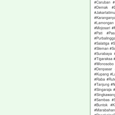
#Caruban #
#Demak #De
#Jakartat
#Karangany
#Lamongan 
#Mojosari 
#Pati #Pa
#Purbaling
#Salatiga #
#Sleman #S
#Surabaya 
#Tigaraksa 
#Wonosobo 
#Denpasar 
#Kupang #L
#Raba #Rut
#Tanjung #N
#Singaraja 
#Singkawa
#Sambas #S
#Buntok #K
#Marabaha