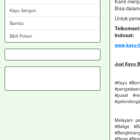
Kami menju
Bisa dalam 
Kayu Sengon
Untuk peme
Bambu
Telkomsel
Indosat: 
Bibit Pohon
www,kayu-b
Jual Kayu B
#Kayu #Born
#pengadaan 
#pusat #re
#gelondonga
Melayani p
#Balige #B
#Bangkinan
#Binjai #Bi