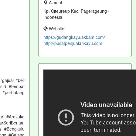
Alamat
Kp. Citeureup Kec. Pagerageung -
Indonesia
Website
https://gudangkayu.akbam.com/
http://pusatpenjualankayu.com
gajual #beli
stri #tempat
 #perbatang
ur #Arosuka
rSeriBentan
s #Bengkulu
nggi #Calang