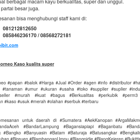
al berbagai macam kayu berkualitas, super dan unggul.
partai besar juga.
sanan bisa menghubungi staff kami di:
: 081212812650
085846236170 / 08568272181
ibit.com
orneo Kaso kualits super
eo #papan #balok #Harga #Jual #Order #agen #info #distributor #har
#tanaman #umur #ukuran #usaha #toko #supplier #suplier #indu
seller #murah #kuat #bagus #Berkualitas #perkubik #perm3
n #kaso #usuk #merah #olahan #serbuk #terbaru
emesanan untuk daerah di #Sumatera #AekKanopan #ArgaMakm
andaAceh #BandarLampung #Bagansiapiapi #Baganbatu #Banda
g #Bangko #Banyuasin #Batam #Baturaja #Batusangkar #Bengkali
ntuhan #Bireuen #BlambanganUmpu #Blangpidie #BlangKejeren #Bukitti