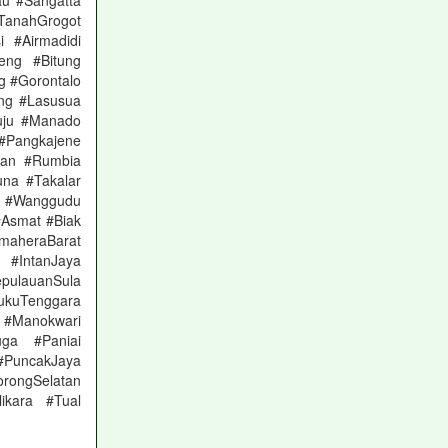
au #Sangatta
TanahGrogot
 #Airmadidi
eng #Bitung
g #Gorontalo
ng #Lasusua
uju #Manado
#Pangkajene
han #Rumbia
na #Takalar
i #Wanggudu
Asmat #Biak
maheraBarat
 #IntanJaya
pulauanSula
kuTenggara
Manokwari
ga #Paniai
 #PuncakJaya
rongSelatan
ikara #Tual