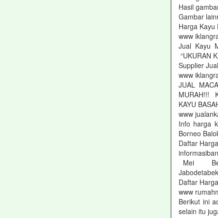
Hasil gambar
Gambar lainn
Harga Kayu K
www iklangra
Jual Kayu 
“UKURAN 
Supplier Ju
www iklangra
JUAL MACA
MURAH!!!
KAYU BASAH
www jualan
Info harga
Borneo Bal
Daftar Harg
informasiba
Mei Beriku
Jabodetabe
Daftar Harg
www rumahma
Berikut ini
selain itu j