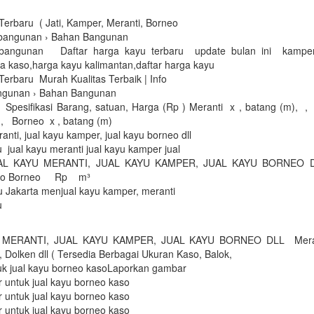
Terbaru ( Jati, Kamper, Meranti, Borneo
bangunan › Bahan Bangunan
bangunan Daftar harga kayu terbaru update bulan ini kamper
a kaso,harga kayu kalimantan,daftar harga kayu
erbaru Murah Kualitas Terbaik | Info
ngunan › Bahan Bangunan
pesifikasi Barang, satuan, Harga (Rp ) Meranti x , batang (m), ,
 , Borneo x , batang (m)
ranti, jual kayu kamper, jual kayu borneo dll
u jual kayu meranti jual kayu kamper jual
KAYU MERANTI, JUAL KAYU KAMPER, JUAL KAYU BORNEO D
aso Borneo Rp m³
 Jakarta menjual kayu kamper, meranti
ru
 MERANTI, JUAL KAYU KAMPER, JUAL KAYU BORNEO DLL Merant
 Dolken dll ( Tersedia Berbagai Ukuran Kaso, Balok,
k jual kayu borneo kasoLaporkan gambar
 untuk jual kayu borneo kaso
 untuk jual kayu borneo kaso
 untuk jual kayu borneo kaso