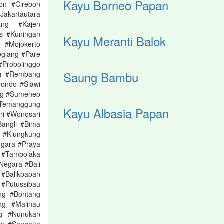
Kayu Borneo Papan
on #Cirebon
akartautara
ang #Kajen
s #Kuningan
Kayu Meranti Balok
 #Mojokerto
glang #Pare
robolinggo
Saung Bambu
ng #Rembang
bondo #Slawi
ng #Sumenep
#Temanggung
Kayu Albasia Papan
ri #Wonosari
angli #Bima
 #Klungkung
gara #Praya
 #Tambolaka
Negara #Bali
 #Balikpapan
Putussibau
ng #Bontang
ng #Malinau
g #Nunukan