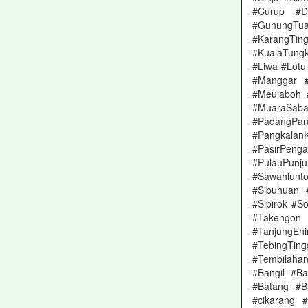
#Curup #D
#GunungTua
#KarangTing
#KualaTung
#Liwa #Lot
#Manggar 
#Meulaboh 
#MuaraSa
#PadangPa
#Pangkalan
#PasirPeng
#PulauPunju
#Sawahlunt
#Sibuhuan 
#Sipirok #S
#Takengon 
#TanjungE
#TebingTing
#Tembilaha
#Bangil #B
#Batang #Ba
#cikarang 