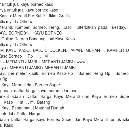
 untuk jual kayu borneo kaso
ya untuk jual kayu borneo kaso
aso x Meranti Per Kubik Iklan Gratis
tis my id › Others
Meranti, Kamper, Borneo, Reng, Kaso Diterbitkan pada Tuesday,
KAYU BORNEO“) KAYU BORNEO
al Online Daerah Bandung Jual Kayu Kaso
tis my id › Others
M KAYU KASO, BALOK, DOLKEN, PAPAN, MERANTI, KAMPER
 Kaso Borneo Rp , M
 » MERANTI JAMBI » MERANTI JAMBI • www
kayu › MERANTI JAMBI › MERANTI JAMBI
 kayu per meter kubik Borneo Kaso Rp Borneo Reng Rp Born
ok Rp
a Kayu Meranti dan Borneo Super
ngunan daftar harga kayu meranti dan bor
t adalah Daftar Harga Kayu Meranti dan Kayu Borneo Super
k Kaso m, , , m, Batang
a Kayu Bangunan | Material Rumah
terial › Daftar Harga
 adalah Daftar Harga Kayu Borneo Super dan Kayu Meranti untuk wila
uga Kaso