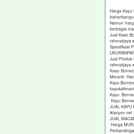
Harga Kayu
bahanbangu
Namun harga
berbagai m
Jual Kaso B
rahmatjaya w
Spesifikas
UKURANPAP
Jual Produk
rahmatjaya 
Kaso Bor
Meranti Ha
Kayu Borneo
kayukaliman
Kayu Borneo
Kayu Borne
JUAL KAYU 
iklanpro n
JUAL MACAM
Harga MUR
Perbandinga