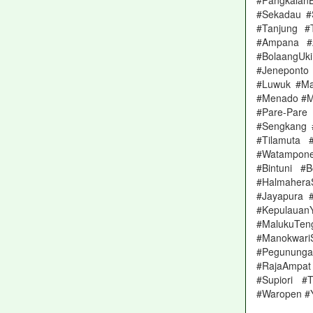
#PangkalanB
#Sekadau #
#Tanjung #
#Ampana #A
#BolaangUki
#Jeneponto
#Luwuk #Ma
#Menado #M
#Pare-Pare
#Sengkang 
#Tilamuta 
#Watampone
#Bintuni #
#Halmahera
#Jayapura 
#Kepulaua
#MalukuT
#Manokwar
#Pegunungan
#RajaAmpat
#Supiori #
#Waropen #