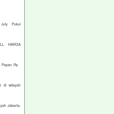
 July Pukul
 DLL HARGA
eo Papan Rp
 di wilayah
yah Jakarta,