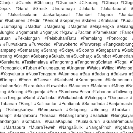
Cianjur #Ciamis #Cibinong #Cikampek #Cikarang #Cilacap #Cileg
pok #Garut #Gresik #Indramayu #Jakarta #Jakartabarat #J
imur #Jakartaselatan #Jakartapusat #Jember #Jepara #Jomb
ar #Kebumen #Kediri #Kendal #Kepanjen #Klaten #Kraksaan #Kudu
#Lumajang #Madiun #Magelang #Magetan #Majalengka #Malang
#Mungkid #Ngamprah #Nganjuk #Ngawi #Pacitan #Pamekasan #Pande
suruan #Pekalongan #PelabuhanRatu #Pemalang #Ponorogo #P
ga #Purwakarta #Purwodadi #Purwokerto #Purworejo #Rangkasbitu
Sampang #Semarang #Serang #Sidayu #Sidoarjo #Singaparna #Situ
oreang #Sragen #Subang #Sukabumi #Sukoharjo #Sumber #Sumeda
#Surakarta #Tasikmalaya #Tangerang #TangerangSelatan #Tegal 
#Trenggalek #Tuban #Tulungagung #Ungaran #Wates #Wlingi #Wonogi
#Yogyakarta #NusaTenggara #Atambua #Baa #Badung #Bajawa #B
#Dompu #Ende #Gianyar #Kalabahi #Karangasem #Kefamenanu
abuhanBajo #Larantuka #Lewoleba #Maumere #Mataram #Mbay #Ne
eng #Selong #Singaraja #Soe #SumbawaBesar #Tabanan #Taliwang
usaTenggaraBarat #Waibakul #Waikabubak #Waingapu #Denpasar #
#Tabanan #Bangli #Kalimantan #Pontianak #Samarinda #Banjarmasin
ng #Palangkaraya #Mempawah #Ketapang #Sintang #Tarakan #
ampit #Banjarbaru #Barabai #BatangTarang #Batulicin #Bengkaya
andangan #Kotabaru #KualaKapuas #KualaKurun #KualaPembua
n #Martapura #MuaraTeweh #NangaBulik #NangaPinoh #Ngaban