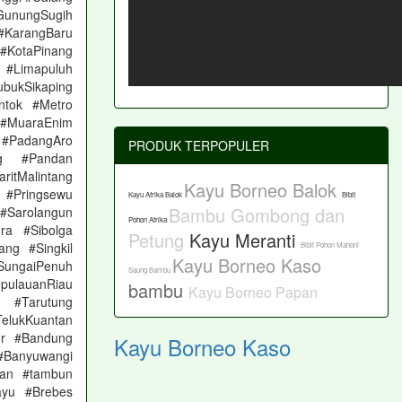
unungSugih
#KarangBaru
 #KotaPinang
 #Limapuluh
bukSikaping
tok #Metro
 #MuaraEnim
PadangAro
PRODUK TERPOPULER
ng #Pandan
itMalintang
Kayu Borneo Balok
 #Pringsewu
Kayu Afrika Balok
Bibit
Bambu Gombong dan
 #Sarolangun
Pohon Afrika
ra #Sibolga
Petung
Kayu Meranti
ng #Singkil
Bibit Pohon Mahoni
Kayu Borneo Kaso
#SungaiPenuh
Saung Bambu
pulauanRiau
bambu
Kayu Borneo Papan
 #Tarutung
TelukKuantan
er #Bandung
Kayu Borneo Kaso
#Banyuwangi
atan #tambun
ayu #Brebes