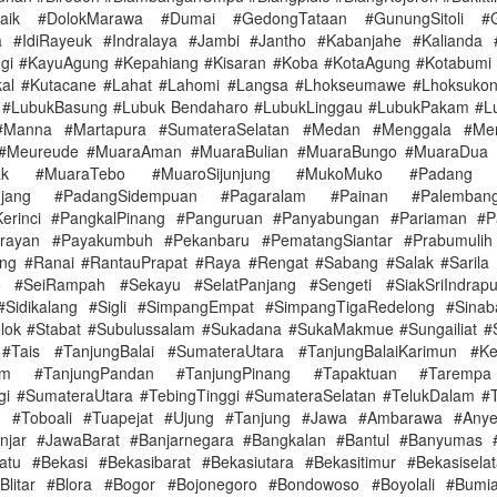
aik #DolokMarawa #Dumai #GedongTataan #GunungSitoli #G
 #IdiRayeuk #Indralaya #Jambi #Jantho #Kabanjahe #Kalianda 
gi #KayuAgung #Kepahiang #Kisaran #Koba #KotaAgung #Kotabumi
kal #Kutacane #Lahat #Lahomi #Langsa #Lhokseumawe #Lhoksukon
u #LubukBasung #Lubuk Bendaharo #LubukLinggau #LubukPakam #Lu
#Manna #Martapura #SumateraSelatan #Medan #Menggala #Men
#Meureude #MuaraAman #MuaraBulian #MuaraBungo #MuaraDua
bak #MuaraTebo #MuaroSijunjung #MukoMuko #Padang #
njang #PadangSidempuan #Pagaralam #Painan #Palemba
Kerinci #PangkalPinang #Panguruan #Panyabungan #Pariaman #Par
arayan #Payakumbuh #Pekanbaru #PematangSiantar #Prabumulih
ng #Ranai #RantauPrapat #Raya #Rengat #Sabang #Salak #Sarila
o #SeiRampah #Sekayu #SelatPanjang #Sengeti #SiakSriIndrapu
#Sidikalang #Sigli #SimpangEmpat #SimpangTigaRedelong #Sinaba
olok #Stabat #Subulussalam #Sukadana #SukaMakmue #Sungailiat 
#Tais #TanjungBalai #SumateraUtara #TanjungBalaiKarimun #Ke
nim #TanjungPandan #TanjungPinang #Tapaktuan #Tarempa
gi #SumateraUtara #TebingTinggi #SumateraSelatan #TelukDalam #
n #Toboali #Tuapejat #Ujung #Tanjung #Jawa #Ambarawa #Any
anjar #JawaBarat #Banjarnegara #Bangkalan #Bantul #Banyumas 
tu #Bekasi #Bekasibarat #Bekasiutara #Bekasitimur #Bekasisel
#Blitar #Blora #Bogor #Bojonegoro #Bondowoso #Boyolali #Bumi