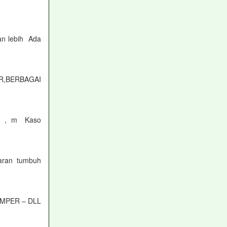
an lebih Ada
ER,BERBAGAI
 , m Kaso
karan tumbuh
AMPER – DLL