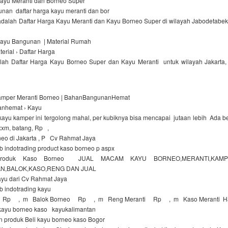
Kayu Meranti dan Borneo Super
unan daftar harga kayu meranti dan bor
dalah Daftar Harga Kayu Meranti dan Kayu Borneo Super di wilayah Jabodetab
Kayu Bangunan | Material Rumah
rial › Daftar Harga
dalah Daftar Harga Kayu Borneo Super dan Kayu Meranti untuk wilayah Jakarta, s
amper Meranti Borneo | BahanBangunanHemat
nhemat › Kayu
ayu kamper ini tergolong mahal, per kubiknya bisa mencapai jutaan lebih Ada 
xxm, batang, Rp ,
neo di Jakarta , P Cv Rahmat Jaya
 indotrading product kaso borneo p aspx
i Produk Kaso Borneo JUAL MACAM KAYU BORNEO,MERANTI,KAMP
N,BALOK,KASO,RENG DAN JUAL
ayu dari Cv Rahmat Jaya
b indotrading kayu
 Rp , m Balok Borneo Rp , m Reng Meranti Rp , m Kaso Meranti H
kayu borneo kaso kayukalimantan
n produk Beli kayu borneo kaso Bogor