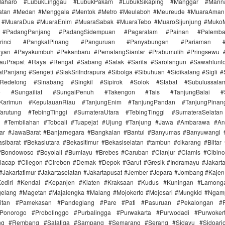
aharo #LubukLinggau #LubukPakam #LubukSikaping #Manggar #Mann
atan #Medan #Menggala #Mentok #Metro #Meulaboh #Meureude #MuaraAman
 #MuaraDua #MuaraEnim #MuaraSabak #MuaraTebo #MuaroSijunjung #Muko
 #PadangPanjang #PadangSidempuan #Pagaralam #Painan #Palemb
Kerinci #PangkalPinang #Panguruan #Panyabungan #Pariaman #Par
ayan #Payakumbuh #Pekanbaru #PematangSiantar #Prabumulih #Pringsewu 
auPrapat #Raya #Rengat #Sabang #Salak #Sarila #Sarolangun #Sawahlun
tPanjang #Sengeti #SiakSriIndrapura #Sibolga #Sibuhuan #Sidikalang #Sigli
aRedelong #Sinabang #Singkil #Sipirok #Solok #Stabat #Subulussal
e #Sungailiat #SungaiPenuh #Takengon #Tais #TanjungBalai #Su
aiKarimun #KepulauanRiau #TanjungEnim #TanjungPandan #TanjungPinan
arutung #TebingTinggi #SumateraUtara #TebingTinggi #SumateraSelatan
n #Tembilahan #Toboali #Tuapejat #Ujung #Tanjung #Jawa #Ambarawa #A
jar #JawaBarat #Banjarnegara #Bangkalan #Bantul #Banyumas #Banyuwangi 
sibarat #Bekasiutara #Bekasitimur #Bekasiselatan #tambun #cikarang #Blitar
#Bondowoso #Boyolali #Bumiayu #Brebes #Caruban #Cianjur #Ciamis #Cibin
lacap #Cilegon #Cirebon #Demak #Depok #Garut #Gresik #Indramayu #Jakarta
 #Jakartatimur #Jakartaselatan #Jakartapusat #Jember #Jepara #Jombang #Kaje
ediri #Kendal #Kepanjen #Klaten #Kraksaan #Kudus #Kuningan #Lamong
elang #Magetan #Majalengka #Malang #Mojokerto #Mojosari #Mungkid #Ngam
itan #Pamekasan #Pandeglang #Pare #Pati #Pasuruan #Pekalongan #P
onorogo #Probolinggo #Purbalingga #Purwakarta #Purwodadi #Purwoker
ung #Rembang #Salatiga #Sampang #Semarang #Serang #Sidayu #Sidoarjo