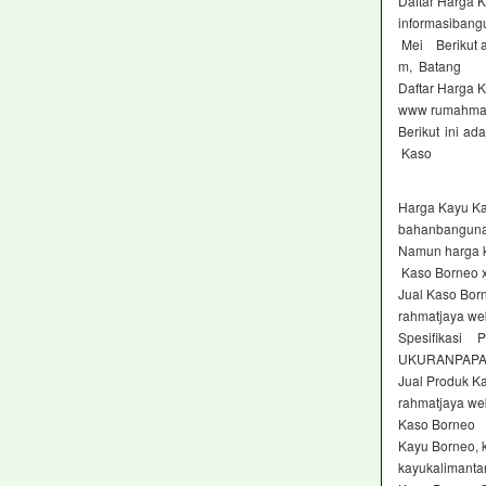
Daftar Harga 
informasibang
Mei Berikut a
m, Batang
Daftar Harga 
www rumahmate
Berikut ini a
Kaso
Harga Kayu K
bahanbanguna
Namun harga k
Kaso Borneo 
Jual Kaso Bor
rahmatjaya web
Spesifikas
UKURANPAPA
Jual Produk K
rahmatjaya we
Kaso Borneo
Kayu Borneo, 
kayukalimanta