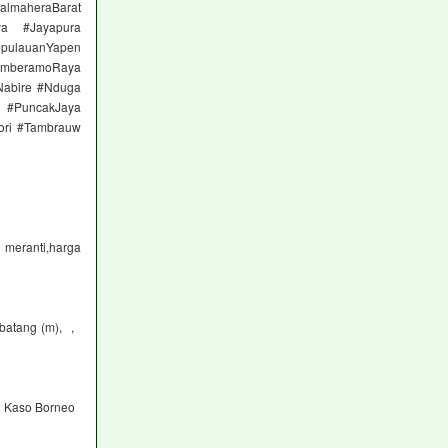
almaheraBarat
ya #Jayapura
pulauanYapen
MamberamoRaya
Nabire #Nduga
k #PuncakJaya
ori #Tambrauw
meranti,harga
 batang (m), ,
 Kaso Borneo