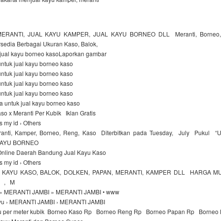
ERANTI, JUAL KAYU KAMPER, JUAL KAYU BORNEO DLL Meranti, Borneo, 
ersedia Berbagai Ukuran Kaso, Balok,
jual kayu borneo kasoLaporkan gambar
ntuk jual kayu borneo kaso
ntuk jual kayu borneo kaso
ntuk jual kayu borneo kaso
ntuk jual kayu borneo kaso
 untuk jual kayu borneo kaso
o x Meranti Per Kubik Iklan Gratis
s my id › Others
ranti, Kamper, Borneo, Reng, Kaso Diterbitkan pada Tuesday, July Pukul
AYU BORNEO
 Online Daerah Bandung Jual Kayu Kaso
s my id › Others
KAYU KASO, BALOK, DOLKEN, PAPAN, MERANTI, KAMPER DLL HARGA M
 , M
» MERANTI JAMBI » MERANTI JAMBI • www
yu › MERANTI JAMBI › MERANTI JAMBI
ayu per meter kubik Borneo Kaso Rp Borneo Reng Rp Borneo Papan Rp Borneo