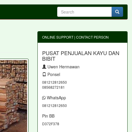
ONLINE SUPPORT | CONTACT PERSON
PUSAT PENJUALAN KAYU DAN
BIBIT
Uwen Hermawan
Ponsel
081212812650
08568272181
WhatsApp
081212812650
Pin BB
D372F378