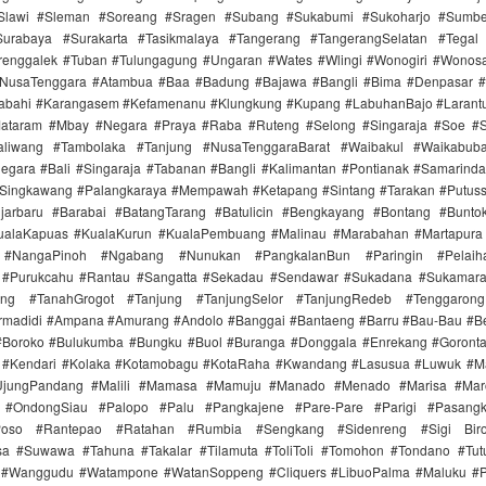
#Slawi #Sleman #Soreang #Sragen #Subang #Sukabumi #Sukoharjo #Sumb
urabaya #Surakarta #Tasikmalaya #Tangerang #TangerangSelatan #Tegal
Trenggalek #Tuban #Tulungagung #Ungaran #Wates #Wlingi #Wonogiri #Wonos
#NusaTenggara #Atambua #Baa #Badung #Bajawa #Bangli #Bima #Denpasar
labahi #Karangasem #Kefamenanu #Klungkung #Kupang #LabuhanBajo #Larant
ataram #Mbay #Negara #Praya #Raba #Ruteng #Selong #Singaraja #Soe #
aliwang #Tambolaka #Tanjung #NusaTenggaraBarat #Waibakul #Waikabub
gara #Bali #Singaraja #Tabanan #Bangli #Kalimantan #Pontianak #Samarind
#Singkawang #Palangkaraya #Mempawah #Ketapang #Sintang #Tarakan #Putus
jarbaru #Barabai #BatangTarang #Batulicin #Bengkayang #Bontang #Bunt
ualaKapuas #KualaKurun #KualaPembuang #Malinau #Marabahan #Martapur
 #NangaPinoh #Ngabang #Nunukan #PangkalanBun #Paringin #Pelaih
 #Purukcahu #Rantau #Sangatta #Sekadau #Sendawar #Sukadana #Sukamar
ang #TanahGrogot #Tanjung #TanjungSelor #TanjungRedeb #Tenggarong
irmadidi #Ampana #Amurang #Andolo #Banggai #Bantaeng #Barru #Bau-Bau #Be
#Boroko #Bulukumba #Bungku #Buol #Buranga #Donggala #Enrekang #Goronta
#Kendari #Kolaka #Kotamobagu #KotaRaha #Kwandang #Lasusua #Luwuk #M
UjungPandang #Malili #Mamasa #Mamuju #Manado #Menado #Marisa #Ma
 #OndongSiau #Palopo #Palu #Pangkajene #Pare-Pare #Parigi #Pasangk
Poso #Rantepao #Ratahan #Rumbia #Sengkang #Sidenreng #Sigi Biro
a #Suwawa #Tahuna #Takalar #Tilamuta #ToliToli #Tomohon #Tondano #Tu
 #Wanggudu #Watampone #WatanSoppeng #Cliquers #LibuoPalma #Maluku #