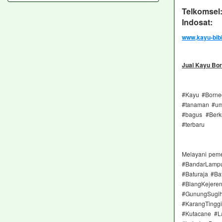
Telkomsel
Indosat: 
www,kayu-bib
Jual Kayu Bor
#Kayu #Borneo
#tanaman #umu
#bagus #Berk
#terbaru
Melayani pem
#BandarLampu
#Baturaja #Ba
#BlangKejere
#GunungSugih
#KarangTingg
#Kutacane #L