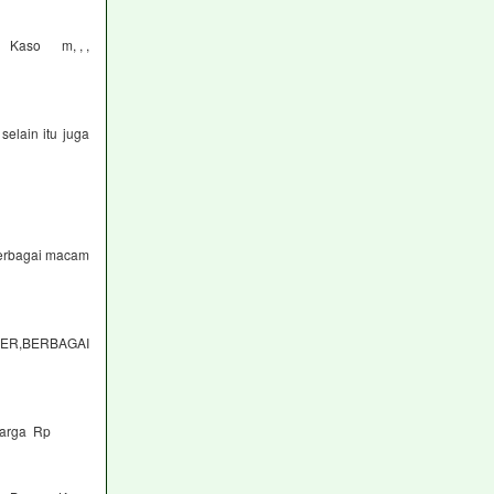
ek Kaso m, , ,
elain itu juga
berbagai macam
ER,BERBAGAI
arga Rp