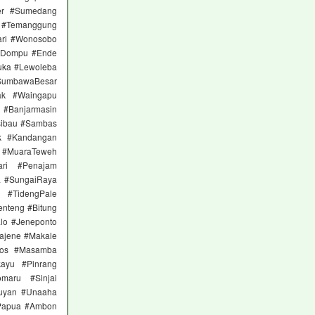
er #Sumedang
 #Temanggung
ari #Wonosobo
 #Dompu #Ende
uka #Lewoleba
SumbawaBesar
ak #Waingapu
a #Banjarmasin
sibau #Sambas
ok #Kandangan
a #MuaraTeweh
ari #Penajam
a #SungaiRaya
 #TidengPale
nteng #Bitung
lo #Jeneponto
ajene #Makale
ros #Masamba
ayu #Pinrang
maru #Sinjai
tuyan #Unaaha
Papua #Ambon