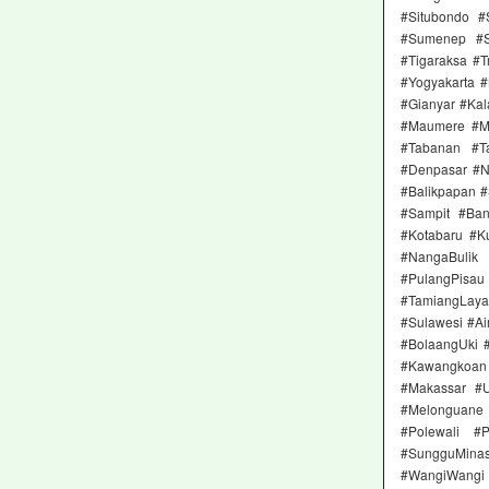
#Situbondo 
#Sumenep #S
#Tigaraksa #
#Yogyakarta 
#Gianyar #Ka
#Maumere #M
#Tabanan #T
#Denpasar #Ne
#Balikpapan 
#Sampit #Ban
#Kotabaru #K
#NangaBulik
#PulangPisau
#TamiangLay
#Sulawesi #A
#BolaangUki 
#Kawangkoan 
#Makassar #
#Melonguane
#Polewali #
#SungguMinas
#WangiWangi