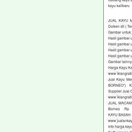
kayu kalibaru
JUAL KAYU M
Dolken dll ( T
Gambar untuk 
Hasil gambar u
Hasil gambar u
Hasil gambar u
Hasil gambar u
Gambar lainnya
Harga Kayu Kas
www iklangrati
Jual Kayu Me
BORNEO“) K
Supplier Jual
www iklangrati
JUAL MACAM 
Borneo Rp
KAYU BASAH 
www jualanka
Info harga k