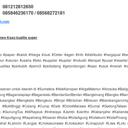
: 081212812650
085846236170 / 08568272181
it.com
neo Kaso kualits super
 #papan #balok #Harga #Jual #Order #agen #info #distributor #hargajual #b
r #ukuran #usaha #toko #supplier #suplier #industri #tempat #pusat #reselle
ualitas #perkubik #perm3 #perbatang #gelondongan #kaso #usuk #merah #o
esanan untuk daerah di #Sumatera #AekKanopan #ArgaMakmur #Arosuka #Bali
ng #Bagansiapiapi #Baganbatu #BandarSeriBentan #Bangkinang #Bangko #Ban
tusangkar #Bengkalis #Bengkulu #Binjai #Bintuhan #Bireuen #BlambanganUm
n #Bukittinggi #Calang #Curup #Daik #DolokMarawa #Dumai #GedongTataan 
 #GunungTua #IdiRayeuk #Indralaya #Jambi #Jantho #Kabanjahe #Kaliand
i #KayuAgung #Kepahiang #Kisaran #Koba #KotaAgung #Kotabumi #KotaPinang 
ahat #Lahomi #Langsa #Lhokseumawe #Lhoksukon #Limapuluh #Liwa #Lotu