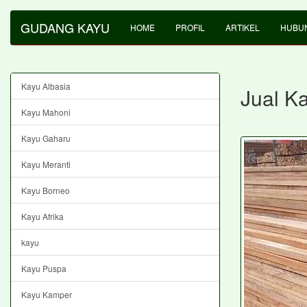
GUDANG KAYU
HOME
PROFIL
ARTIKEL
HUBUN
Kayu Albasia
Jual K
Kayu Mahoni
Kayu Gaharu
Kayu Meranti
Kayu Borneo
Kayu Afrika
kayu
Kayu Puspa
Kayu Kamper