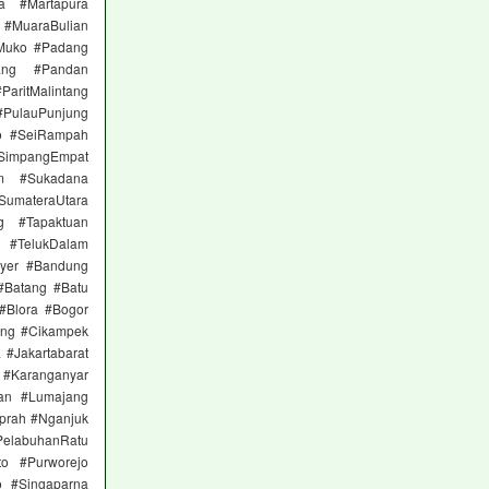
a #Martapura
 #MuaraBulian
Muko #Padang
ang #Pandan
itMalintang
#PulauPunjung
to #SeiRampah
 #SimpangEmpat
am #Sukadana
materaUtara
g #Tapaktuan
 #TelukDalam
nyer #Bandung
#Batang #Batu
 #Blora #Bogor
ong #Cikampek
 #Jakartabarat
n #Karanganyar
an #Lumajang
prah #Nganjuk
elabuhanRatu
to #Purworejo
 #Singaparna