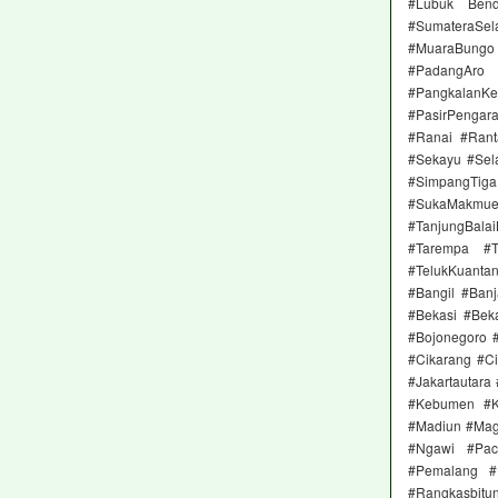
#Lubuk Bend
#SumateraSel
#MuaraBungo
#PadangAro
#Pangkalan
#PasirPengar
#Ranai #Rant
#Sekayu #Sela
#SimpangTig
#SukaMakmu
#TanjungBal
#Tarempa #T
#TelukKuanta
#Bangil #Ban
#Bekasi #Beka
#Bojonegoro 
#Cikarang #Ci
#Jakartautara
#Kebumen #K
#Madiun #Mag
#Ngawi #Pac
#Pemalang #P
#Rangkasbit