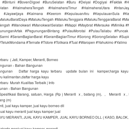
 #Bintuni #BovenDigoel #BuruSelatan #Buru #Deiyai #Dogiyai #Fakfak #H
elatan #HalmaheraTengah #HalmaheraTimur #HalmaheraUtara #IntanJa
ta #Jayawijaya #Kaimana #Keerom #KepulauanAru #KepulauanSula #Ke
MalukuBaratDaya #MalukuTengah #MalukuTenggara #MalukuTenggaraBarat #
ngah #Manokwari #ManokwariSelatan #Mappi #Maybrat #Merauke #Mimika #
ununganArfak #PegununganBintang #PulauMorotai #PulauTaliabu #Punca
Sarmi #SeramBagianBarat #SeramBagianTimur #Sorong #SorongSelatan #Supi
 #TelukWondama #Ternate #Tidore #Tolikara #Tual #Waropen #Yahukimo #Yalimo
baru ( Jati, Kamper, Meranti, Borneo
ngunan › Bahan Bangunan
ngunan Daftar harga kayu terbaru update bulan ini kamper,harga kayu 
u kalimantan,daftar harga kayu
baru Murah Kualitas Terbaik | Info
gunan › Bahan Bangunan
sifikasi Barang, satuan, Harga (Rp ) Meranti x , batang (m), , Meranti x ,
tang (m)
ti, jual kayu kamper, jual kayu borneo dll
jual kayu meranti jual kayu kamper jual
YU MERANTI, JUAL KAYU KAMPER, JUAL KAYU BORNEO DLL ( KASO, BALOK,
akarta menjual kayu kamper, meranti