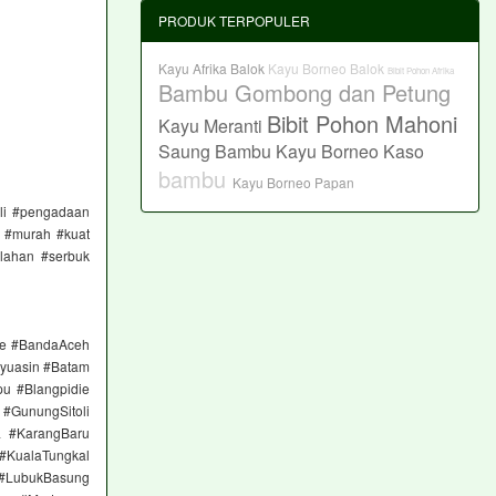
PRODUK TERPOPULER
Kayu Afrika Balok
Kayu Borneo Balok
Bibit Pohon Afrika
Bambu Gombong dan Petung
Bibit Pohon Mahoni
Kayu Meranti
Saung Bambu
Kayu Borneo Kaso
bambu
Kayu Borneo Papan
eli #pengadaan
r #murah #kuat
lahan #serbuk
ge #BandaAceh
yuasin #Batam
pu #Blangpidie
#GunungSitoli
a #KarangBaru
#KualaTungkal
 #LubukBasung