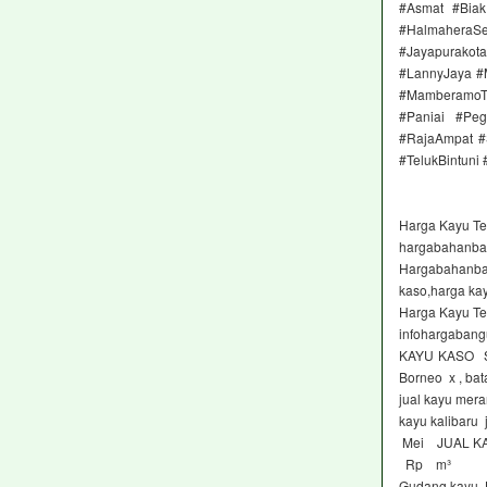
#Asmat #Biak
#HalmaheraS
#Jayapurako
#LannyJaya #
#MamberamoTe
#Paniai #Peg
#RajaAmpat #
#TelukBintuni
Harga Kayu Ter
hargabahanba
Hargabahanba
kaso,harga kay
Harga Kayu Ter
infohargaban
KAYU KASO Spe
Borneo x , ba
jual kayu meran
kayu kalibaru 
Mei JUAL KA
Rp m³
Gudang kayu J