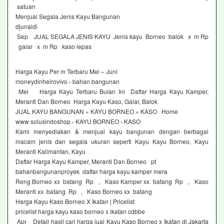
satuan
Menjual Segala Jenis Kayu Bangunan
djunaidi
Sep JUAL SEGALA JENIS KAYU Jenis kayu Borneo balok x m Rp
galar x m Rp kaso lepas
Harga Kayu Per m Terbaru Mei – Juni
moneydinheirovivo › bahan bangunan
Mei Harga Kayu Terbaru Bulan Ini Daftar Harga Kayu Kamper,
Meranti Dan Borneo Harga Kayu Kaso, Galar, Balok
JUAL KAYU BANGUNAN » KAYU BORNEO » KASO Home
www solusindoshop › KAYU BORNEO › KASO
Kami menyediakan & menjual kayu bangunan dengan berbagai
macam jenis dan segala ukuran seperti Kayu Kayu Borneo, Kayu
Meranti Kalimantan, Kayu
Daftar Harga Kayu Kamper, Meranti Dan Borneo pt
bahanbangunanproyek daftar harga kayu kamper mera
Reng Borneo xx batang Rp , Kaso Kamper xx batang Rp , Kaso
Meranti xx batang Rp , Kaso Borneo xx batang
Harga Kayu Kaso Borneo X Ikatan | Pricelist
pricelist harga kayu kaso borneo x ikatan cdbbe
Apr Detail hasil cari harga jual Kayu Kaso Borneo x Ikatan di Jakarta