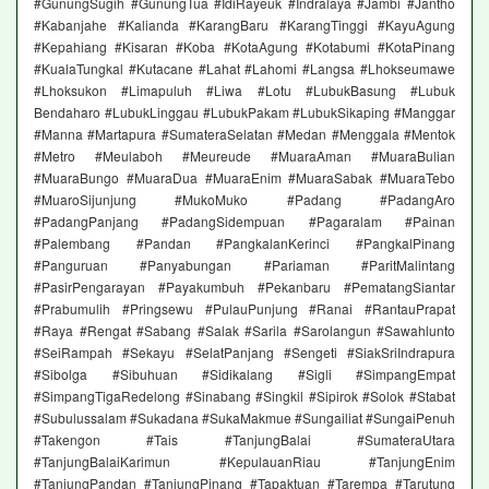
#GunungSugih #GunungTua #IdiRayeuk #Indralaya #Jambi #Jantho
#Kabanjahe #Kalianda #KarangBaru #KarangTinggi #KayuAgung
#Kepahiang #Kisaran #Koba #KotaAgung #Kotabumi #KotaPinang
#KualaTungkal #Kutacane #Lahat #Lahomi #Langsa #Lhokseumawe
#Lhoksukon #Limapuluh #Liwa #Lotu #LubukBasung #Lubuk
Bendaharo #LubukLinggau #LubukPakam #LubukSikaping #Manggar
#Manna #Martapura #SumateraSelatan #Medan #Menggala #Mentok
#Metro #Meulaboh #Meureude #MuaraAman #MuaraBulian
#MuaraBungo #MuaraDua #MuaraEnim #MuaraSabak #MuaraTebo
#MuaroSijunjung #MukoMuko #Padang #PadangAro
#PadangPanjang #PadangSidempuan #Pagaralam #Painan
#Palembang #Pandan #PangkalanKerinci #PangkalPinang
#Panguruan #Panyabungan #Pariaman #ParitMalintang
#PasirPengarayan #Payakumbuh #Pekanbaru #PematangSiantar
#Prabumulih #Pringsewu #PulauPunjung #Ranai #RantauPrapat
#Raya #Rengat #Sabang #Salak #Sarila #Sarolangun #Sawahlunto
#SeiRampah #Sekayu #SelatPanjang #Sengeti #SiakSriIndrapura
#Sibolga #Sibuhuan #Sidikalang #Sigli #SimpangEmpat
#SimpangTigaRedelong #Sinabang #Singkil #Sipirok #Solok #Stabat
#Subulussalam #Sukadana #SukaMakmue #Sungailiat #SungaiPenuh
#Takengon #Tais #TanjungBalai #SumateraUtara
#TanjungBalaiKarimun #KepulauanRiau #TanjungEnim
#TanjungPandan #TanjungPinang #Tapaktuan #Tarempa #Tarutung