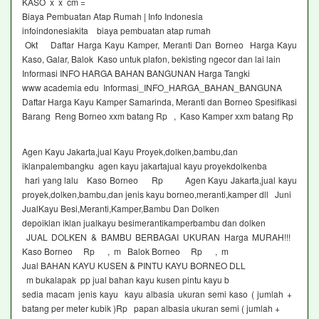
KASO x x cm =
Biaya Pembuatan Atap Rumah | Info Indonesia
infoindonesiakita biaya pembuatan atap rumah
Okt Daftar Harga Kayu Kamper, Meranti Dan Borneo Harga Kayu
Kaso, Galar, Balok Kaso untuk plafon, bekisting ngecor dan lai lain
Informasi INFO HARGA BAHAN BANGUNAN Harga Tangki
www academia edu Informasi_INFO_HARGA_BAHAN_BANGUNA
Daftar Harga Kayu Kamper Samarinda, Meranti dan Borneo Spesifikasi
Barang Reng Borneo xxm batang Rp , Kaso Kamper xxm batang Rp
Agen Kayu Jakarta,jual Kayu Proyek,dolken,bambu,dan
iklanpalembangku agen kayu jakartajual kayu proyekdolkenba
hari yang lalu Kaso Borneo Rp Agen Kayu Jakarta,jual kayu
proyek,dolken,bambu,dan jenis kayu borneo,meranti,kamper dll Juni
JualKayu Besi,Meranti,Kamper,Bambu Dan Dolken
depoiklan iklan jualkayu besimerantikamperbambu dan dolken
JUAL DOLKEN & BAMBU BERBAGAI UKURAN Harga MURAH!!!
Kaso Borneo Rp , m Balok Borneo Rp , m
Jual BAHAN KAYU KUSEN & PINTU KAYU BORNEO DLL
m bukalapak pp jual bahan kayu kusen pintu kayu b
sedia macam jenis kayu kayu albasia ukuran semi kaso ( jumlah +
batang per meter kubik )Rp papan albasia ukuran semi ( jumlah +