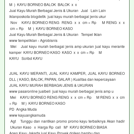
M ) KAYU BORNEO BALOK BALOK x x
Jual Kayu Murah Berbagai Jenis & Ukuran Jual Lain Lain
iklanposkota blogdetik jual kayu murah berbagai jenis ukur
Nov KAYU BORNEO RENG RENG x x cm = Rp M RENG x x
cm = Rp M ) KAYU BORNEO KASO
Jual Kayu Murah Berbagai Jenis & Ukuran Tempel Iklan
www tempeliklan › Agrobisnis
Mei Jual kayu murah berbagai jenis amp ukuran jual kayu merante
kamper KAYU BORNEO KASO KASO x x cm = Rp M
KAYU Scribd KAYU
JUAL KAYU MERANTI, JUAL KAYU KAMPER, JUAL KAYU BORNEO
DLL ( KASO, BALOK, PAPAN, GALAR ) Kualitas dan kepercayaan
JUAL KAYU MURAH BERBAGAI JENIS & UKURAN
www pasaronline jualbeli jual kayu murah berbagai jenis amp u
Mei KAYU BORNEO RENG RENG x x cm = Rp M RENG x x cm
= Rp M ) KAYU BORNEO KASO
PD Angka Muda
www kayuangkamuda
Agt Tunggu dan nantikan promo promo kayu terbaiknya Akan hadir
Ukuran Kaso x Harga Rp call M³ KAYU BORNEO BIASA
Agen Kayu Jakarta,jual Kayu Proyek,dolken,bambu,dan