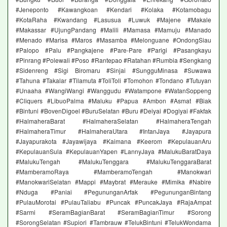
#Jeneponto #Kawangkoan #Kendari #Kolaka #Kotamobagu
#KotaRaha #Kwandang #Lasusua #Luwuk #Majene #Makale
#Makassar #UjungPandang #Malili #Mamasa #Mamuju #Manado
#Menado #Marisa #Maros #Masamba #Melonguane #OndongSiau
#Palopo #Palu #Pangkajene #Pare-Pare #Parigi #Pasangkayu
#Pinrang #Polewali #Poso #Rantepao #Ratahan #Rumbia #Sengkang
#Sidenreng #Sigi Biromaru #Sinjai #SungguMinasa #Suwawa
#Tahuna #Takalar #Tilamuta #ToliToli #Tomohon #Tondano #Tutuyan
#Unaaha #WangiWangi #Wanggudu #Watampone #WatanSoppeng
#Cliquers #LibuoPalma #Maluku #Papua #Ambon #Asmat #Biak
#Bintuni #BovenDigoel #BuruSelatan #Buru #Deiyai #Dogiyai #Fakfak
#HalmaheraBarat #HalmaheraSelatan #HalmaheraTengah
#HalmaheraTimur #HalmaheraUtara #IntanJaya #Jayapura
#Jayapurakota #Jayawijaya #Kaimana #Keerom #KepulauanAru
#KepulauanSula #KepulauanYapen #LannyJaya #MalukuBaratDaya
#MalukuTengah #MalukuTenggara #MalukuTenggaraBarat
#MamberamoRaya #MamberamoTengah #Manokwari
#ManokwariSelatan #Mappi #Maybrat #Merauke #Mimika #Nabire
#Nduga #Paniai #PegununganArfak #PegununganBintang
#PulauMorotai #PulauTaliabu #Puncak #PuncakJaya #RajaAmpat
#Sarmi #SeramBagianBarat #SeramBagianTimur #Sorong
#SorongSelatan #Supiori #Tambrauw #TelukBintuni #TelukWondama