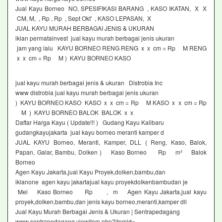
Jual Kayu Borneo NO, SPESIFIKASI BARANG , KASO IKATAN, X X
CM, M, , Rp , Rp , Sept Okt' , KASO LEPASAN, X
JUAL KAYU MURAH BERBAGAI JENIS & UKURAN
iklan permatainvest jual kayu murah berbagai jenis ukuran
jam yang lalu KAYU BORNEO RENG RENG x x cm = Rp M RENG
x x cm = Rp M ) KAYU BORNEO KASO
jual kayu murah berbagai jenis & ukuran Distrobia Inc
www distrobia jual kayu murah berbagai jenis ukuran
) KAYU BORNEO KASO KASO x x cm = Rp M KASO x x cm = Rp
M ) KAYU BORNEO BALOK BALOK x x
Daftar Harga Kayu ( Update!!! ) Gudang Kayu Kalibaru
gudangkayujakarta jual kayu borneo meranti kamper d
JUAL KAYU Borneo, Meranti, Kamper, DLL ( Reng, Kaso, Balok,
Papan, Galar, Bambu, Dolken ) Kaso Borneo Rp m³ Balok
Borneo
Agen Kayu Jakarta,jual Kayu Proyek,dolken,bambu,dan
iklanone agen kayu jakartajual kayu proyekdolkenbambudan je
Mei Kaso Borneo Rp , m Agen Kayu Jakarta,jual kayu
proyek,dolken,bambu,dan jenis kayu borneo,meranti,kamper dll
Jual Kayu Murah Berbagai Jenis & Ukuran | Sentrapedagang
www sentrapedagang viewitem php?itemid=