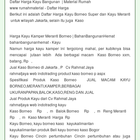
Daftar Harga Kayu Bangunan | Material Rumah
www rumahmaterial › Daftar Harga
Berikut ini adalah Daftar Harga Kayu Borneo Super dan Kayu Meranti
untuk wilayah Jakarta, selain itu juga Kaso
Harga Kayu Kamper Meranti Borneo | BahanBangunanHemat
bahanbangunanhemat › Kayu
Namun harga kayu kamper ini tergolong mahal, per kubiknya bisa
mencapai jutaan lebih Ada berbagai macam Kaso Borneo xxm,
batang, Rp ,
Jual Kaso Borneo di Jakarta , P Cv Rahmat Jaya
rahmatjaya web indotrading product kaso borneo p aspx
Spesifikasi Produk Kaso Borneo JUAL MACAM KAYU
BORNEO,MERANTI,KAMPER,BERBAGAI
UKURANPAPAN,BALOK,KASO,RENG DAN JUAL
Jual Produk Kayu dari Cv Rahmat Jaya
rahmatjaya web indotrading kayu
Kaso Borneo Rp , m Balok Borneo Rp , m Reng Meranti
Rp , m Kaso Meranti Harga Rp
Kayu Borneo, kayu borneo kaso kayukalimantan
kayukalimantan produk Beli kayu borneo kaso Bogor
Kayu Borneo Cincin pertumbuhan Cincin pertumbuhan atau juga