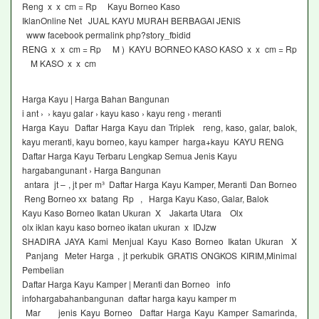
Reng x x cm = Rp Kayu Borneo Kaso
IklanOnline Net JUAL KAYU MURAH BERBAGAI JENIS
www facebook permalink php?story_fbidid
RENG x x cm = Rp M ) KAYU BORNEO KASO KASO x x cm = Rp
M KASO x x cm
Harga Kayu | Harga Bahan Bangunan
i ant › › kayu galar › kayu kaso › kayu reng › meranti
Harga Kayu Daftar Harga Kayu dan Triplek reng, kaso, galar, balok,
kayu meranti, kayu borneo, kayu kamper harga+kayu KAYU RENG
Daftar Harga Kayu Terbaru Lengkap Semua Jenis Kayu
hargabangunant › Harga Bangunan
antara jt – , jt per m³ Daftar Harga Kayu Kamper, Meranti Dan Borneo
Reng Borneo xx batang Rp , Harga Kayu Kaso, Galar, Balok
Kayu Kaso Borneo Ikatan Ukuran X Jakarta Utara Olx
olx iklan kayu kaso borneo ikatan ukuran x IDJzw
SHADIRA JAYA Kami Menjual Kayu Kaso Borneo Ikatan Ukuran X
Panjang Meter Harga , jt perkubik GRATIS ONGKOS KIRIM,Minimal
Pembelian
Daftar Harga Kayu Kamper | Meranti dan Borneo info
infohargabahanbangunan daftar harga kayu kamper m
Mar jenis Kayu Borneo Daftar Harga Kayu Kamper Samarinda,