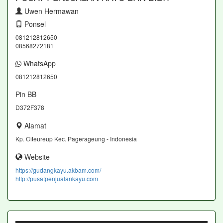
Uwen Hermawan
Ponsel
081212812650
08568272181
WhatsApp
081212812650
Pin BB
D372F378
Alamat
Kp. Citeureup Kec. Pagerageung - Indonesia
Website
https://gudangkayu.akbam.com/
http://pusatpenjualankayu.com