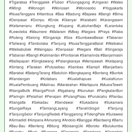
#Tigaraksa #Trenggalek #Tuban #Tulungagung #Ungaran #Wates
#Wlingi #Wonogiri #Wonosari #Wonosobo #Yogyakarta
#NusaTenggara #Atambua #Baa #Badung #Bajawa #Bangli #Bima
#Denpasar #Dompu #Ende #Gianyar #Kalabahi #Karangasem
#Kefamenanu #Klungkung #Kupang #LabuhanBajo #Larantuka
#Lewoleba #Maumere #Mataram #Mbay #Negara #Praya #Raba
#Ruteng #Selong #Singaraja #Soe #SumbawaBesar #Tabanan
#Taliwang #Tambolaka #Tanjung #NusaTenggaraBarat #Waibakul
#Waikabubak #Waingapu #Denpasar #Negara #Bali #Singaraja
#Tabanan #Bangli #Kalimantan #Pontianak #Samarinda #Banjarmasin
#Balikpapan #Singkawang #Palangkaraya #Mempawah #Ketapang
#Sintang #Tarakan #Putussibau #Sambas #Sampit #Banjarbaru
#Barabai #BatangTarang #Batulicin #Bengkayang #Bontang #Buntok
#Kandangan #Kotabaru #KualaKapuas #KualaKurun
#KualaPembuang #Malinau #Marabahan #Martapura #MuaraTeweh
#NangaBulik #NangaPinoh #Ngabang #Nunukan #PangkalanBun
#Paringin #Pelaihari #Penajam #PulangPisau #Purukcahu #Rantau
#Sangatta #Sekadau #Sendawar #Sukadana #Sukamara
#SungaiRaya #TamiangLayang #TanahGrogot #Tanjung
#TanjungSelor #TanjungRedeb #Tenggarong #TidengPale #Sulawesi
#Airmadidi #Ampana #Amurang #Andolo #Banggai #Bantaeng #Barru
#Bau-Bau #Benteng #Bitung #BolaangUki #Boroko #Bulukumba
#Bungku #Buol #Buranga #Donggala #Enrekang #Gorontalo