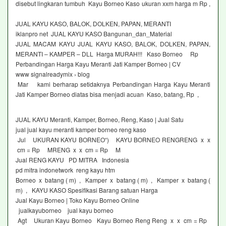
disebut lingkaran tumbuh Kayu Borneo Kaso ukuran xxm harga m Rp ,
JUAL KAYU KASO, BALOK, DOLKEN, PAPAN, MERANTI
iklanpro net JUAL KAYU KASO Bangunan_dan_Material
JUAL MACAM KAYU JUAL KAYU KASO, BALOK, DOLKEN, PAPAN,
MERANTI – KAMPER – DLL Harga MURAH!!! Kaso Borneo Rp
Perbandingan Harga Kayu Meranti Jati Kamper Borneo | CV
www signalreadymix › blog
Mar kami berharap setidaknya Perbandingan Harga Kayu Meranti
Jati Kamper Borneo diatas bisa menjadi acuan Kaso, batang, Rp ,
JUAL KAYU Meranti, Kamper, Borneo, Reng, Kaso | Jual Satu
jual jual kayu meranti kamper borneo reng kaso
Jul UKURAN KAYU BORNEO“) KAYU BORNEO RENGRENG x x
cm = Rp MRENG x x cm = Rp M
Jual RENG KAYU PD MITRA Indonesia
pd mitra indonetwork reng kayu htm
Borneo x batang ( m) , Kamper x batang ( m) , Kamper x batang (
m) , KAYU KASO Spesifikasi Barang satuan Harga
Jual Kayu Borneo | Toko Kayu Borneo Online
jualkayuborneo jual kayu borneo
Agt Ukuran Kayu Borneo Kayu Borneo Reng Reng x x cm = Rp