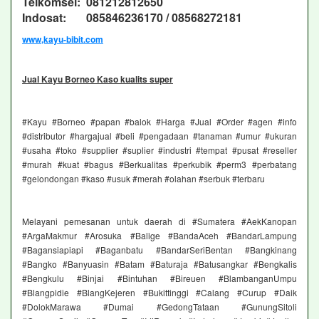
Telkomsel: 081212812650
Indosat: 085846236170 / 08568272181
www,kayu-bibit.com
Jual Kayu Borneo Kaso kualits super
#Kayu #Borneo #papan #balok #Harga #Jual #Order #agen #info
#distributor #hargajual #beli #pengadaan #tanaman #umur #ukuran
#usaha #toko #supplier #suplier #industri #tempat #pusat #reseller
#murah #kuat #bagus #Berkualitas #perkubik #perm3 #perbatang
#gelondongan #kaso #usuk #merah #olahan #serbuk #terbaru
Melayani pemesanan untuk daerah di #Sumatera #AekKanopan
#ArgaMakmur #Arosuka #Balige #BandaAceh #BandarLampung
#Bagansiapiapi #Baganbatu #BandarSeriBentan #Bangkinang
#Bangko #Banyuasin #Batam #Baturaja #Batusangkar #Bengkalis
#Bengkulu #Binjai #Bintuhan #Bireuen #BlambanganUmpu
#Blangpidie #BlangKejeren #Bukittinggi #Calang #Curup #Daik
#DolokMarawa #Dumai #GedongTataan #GunungSitoli