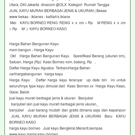
Utara, DKI Jakarta divacom @OLX Kategori Rumah Tangga
JUAL KAYU MURAH BERBAGAI JENIS & UKURAN | Bekas
www bekas › Iklanes › kafilah's iklane
Mei KAYU BORNEO RENG RENG x x cm = Rp M RENG x x cm
= Rp M ) KAYU BORNEO KASO
Harga Bahan Bangunan Kayu
mem bangun › Harga Kayu
Okt Harga Bahan Bangunan Kayu Spesifikasi Barang (ukuran cm),
Satuan, Harga (Rp) Kaso Borneo xxm, batang, Rp ,
Daftar Harga Kayu Agustus TerbaruHarga Bahan
carihargabangunan harga kayu
Harga Kayu Daftar harga kayu teranyar up date bln ini untuk
seluruhnya type kayu dimulai dari Kaso Borneo xx Harga Kayu Kaso,
Galar, Balok
jual kayu murah berbagai jenis & ukuran Banjubel
banjubel lain jual kayu murah berbagai jenis ukuran_
banjubel Jual barang mudah dan gratis dimana saja dan kapanpun
JUAL KAYU MURAH BERBAGAI JENIS & UKURAN Baru KAYU
BORNEO KASO
harga kayu borneo Jual kayu Bengkirai,Meranti,kempas
www kayu harga kayu borneo