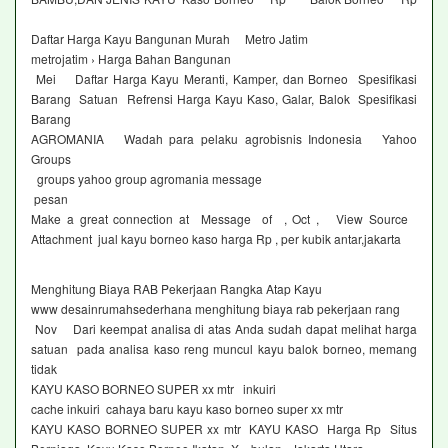
Daftar Harga Kayu Bangunan Murah Metro Jatim
metrojatim › Harga Bahan Bangunan
Mei Daftar Harga Kayu Meranti, Kamper, dan Borneo Spesifikasi
Barang Satuan Refrensi Harga Kayu Kaso, Galar, Balok Spesifikasi
Barang
AGROMANIA Wadah para pelaku agrobisnis Indonesia Yahoo
Groups
groups yahoo group agromania message
pesan
Make a great connection at Message of , Oct , View Source
Attachment jual kayu borneo kaso harga Rp , per kubik antar,jakarta
Menghitung Biaya RAB Pekerjaan Rangka Atap Kayu
www desainrumahsederhana menghitung biaya rab pekerjaan rang
Nov Dari keempat analisa di atas Anda sudah dapat melihat harga
satuan pada analisa kaso reng muncul kayu balok borneo, memang
tidak
KAYU KASO BORNEO SUPER xx mtr inkuiri
cache inkuiri cahaya baru kayu kaso borneo super xx mtr
KAYU KASO BORNEO SUPER xx mtr KAYU KASO Harga Rp Situs