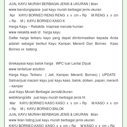
JUAL KAYU MURAH BERBAGAI JENIS & UKURAN | Iklan
www bandungspace jual kayu murah berbagai jenis ukuran
Apr KAYU BORNEO RENG RENG x x cm = Rp M RENG x x cm
= Rp M ) KAYU BORNEO KASO K
Harga Kayu ~ Rekakita inspirasi menata hunian
www rekakita web id harga kayu
Daftar harga terbaru kayu yang dapat diinformasikan kepada Anda
adalah sebagai berikut Kayu Kamper, Meranti Dan Borneo Kaso
Borneo xx batang
direkayasa kayu balok harga WPC luar Lantai Dijual
www lantailuar solution
Harga Kayu Terbaru ( Jati, Kamper, Meranti, Borneo) | UPDATE
Salinanjual macam kayu jual kayu kaso, balok, dolken, papan, meranti
– kamper
Jual Kayu Murah Berbagai Jenis&Ukuran
webiklangratis jual kayu murah berbagai jenis ht
Mar KAYU BORNEO KASO KASO x x cm = Rp M KASO x x cm
= Rp M ) KAYU BORNEO BALOK
JUAL KAYU MURAH BERBAGAI JENIS & UKURAN Iklan
www iklan listing jual kayu murah berbagai jenis ukuran
KAYU BORNEO KASO KASO x x cm = Rp M KASO x x cm = Rp