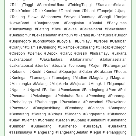
#TebingTinggi #SumateraUtara #TebingTinggi #SumateraSelatan
#TelukDalam #TelukKuantan #Tembilahan #Toboali #Tuapejat #Ujung
#Tanjung #Jawa #Ambarawa #Anyer #Bandung #Bangil #Banjar
#JawaBarat #Banjarnegara #Bangkalan #Bantul #Banyumas
#Banyuwangi #Batang #Batu #Bekasi #Bekasibarat #Bekasiutara
#Bekasitimur #Bekasiselatan #tambun #cikarang #Blitar #Blora #Bogor
#Bojonegoro #Bondowoso #Boyolali #Bumiayu #Brebes #Caruban
#Cianjur #Ciamis #Cibinong #Cikampek #Cikarang #Cilacap #Cilegon
#Cirebon #Demak #Depok #Garut #Gresik #Indramayu #Jakarta
#Jakartabarat #Jakartautara #Jakartatimur #Jakartaselatan
#Jakartapusat #Jember #Jepara #Jombang #Kajen #Karanganyar
#Kebumen #Kediri #Kendal #Kepanjen #Klaten #Kraksaan #Kudus
#Kuningan #Lamongan #Lumajang #Madiun #Magelang #Magetan
#Majalengka #Malang #Mojokerto #Mojosari #Mungkid #Ngamprah
#Nganjuk #Ngawi #Pacitan #Pamekasan #Pandeglang #Pare #Pati
#Pasuruan #Pekalongan #PelabuhanRatu #Pemalang #Ponorogo
#Probolinggo #Purbalingga #Purwakarta #Purwodadi #Purwokerto
#Purworejo #Rangkasbitung #Rembang #Salatiga #Sampang
#Semarang #Serang #Sidayu #Sidoarjo #Singaparna #Situbondo
#Slawi #Sleman #Soreang #Sragen #Subang #Sukabumi #Sukoharjo
#Sumber #Sumedang #Sumenep #Surabaya #Surakarta
#Tasikmalaya #Tangerang #TangerangSelatan #Tegal #Temanggung