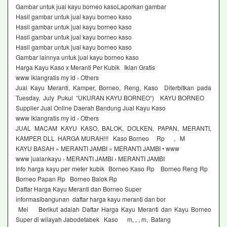
Gambar untuk jual kayu borneo kasoLaporkan gambar
Hasil gambar untuk jual kayu borneo kaso
Hasil gambar untuk jual kayu borneo kaso
Hasil gambar untuk jual kayu borneo kaso
Hasil gambar untuk jual kayu borneo kaso
Gambar lainnya untuk jual kayu borneo kaso
Harga Kayu Kaso x Meranti Per Kubik Iklan Gratis
www iklangratis my id › Others
Jual Kayu Meranti, Kamper, Borneo, Reng, Kaso Diterbitkan pada
Tuesday, July Pukul “UKURAN KAYU BORNEO“) KAYU BORNEO
Supplier Jual Online Daerah Bandung Jual Kayu Kaso
www iklangratis my id › Others
JUAL MACAM KAYU KASO, BALOK, DOLKEN, PAPAN, MERANTI,
KAMPER DLL HARGA MURAH!!! Kaso Borneo Rp , M
KAYU BASAH » MERANTI JAMBI » MERANTI JAMBI • www
www jualankayu › MERANTI JAMBI › MERANTI JAMBI
Info harga kayu per meter kubik Borneo Kaso Rp Borneo Reng Rp
Borneo Papan Rp Borneo Balok Rp
Daftar Harga Kayu Meranti dan Borneo Super
informasibangunan daftar harga kayu meranti dan bor
Mei Berikut adalah Daftar Harga Kayu Meranti dan Kayu Borneo
Super di wilayah Jabodetabek Kaso m, , , m, Batang