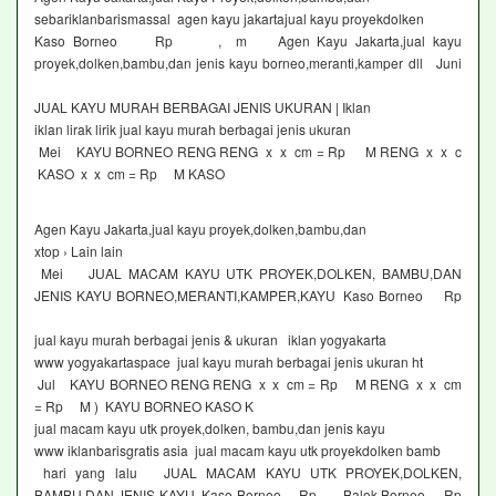
sebariklanbarismassal agen kayu jakartajual kayu proyekdolken
Kaso Borneo Rp , m Agen Kayu Jakarta,jual kayu
proyek,dolken,bambu,dan jenis kayu borneo,meranti,kamper dll Juni
JUAL KAYU MURAH BERBAGAI JENIS UKURAN | Iklan
iklan lirak lirik jual kayu murah berbagai jenis ukuran
Mei KAYU BORNEO RENG RENG x x cm = Rp M RENG x x c
KASO x x cm = Rp M KASO
Agen Kayu Jakarta,jual kayu proyek,dolken,bambu,dan
xtop › Lain lain
Mei JUAL MACAM KAYU UTK PROYEK,DOLKEN, BAMBU,DAN
JENIS KAYU BORNEO,MERANTI,KAMPER,KAYU Kaso Borneo Rp
jual kayu murah berbagai jenis & ukuran iklan yogyakarta
www yogyakartaspace jual kayu murah berbagai jenis ukuran ht
Jul KAYU BORNEO RENG RENG x x cm = Rp M RENG x x cm
= Rp M ) KAYU BORNEO KASO K
jual macam kayu utk proyek,dolken, bambu,dan jenis kayu
www iklanbarisgratis asia jual macam kayu utk proyekdolken bamb
hari yang lalu JUAL MACAM KAYU UTK PROYEK,DOLKEN,
BAMBU,DAN JENIS KAYU Kaso Borneo Rp Balok Borneo Rp