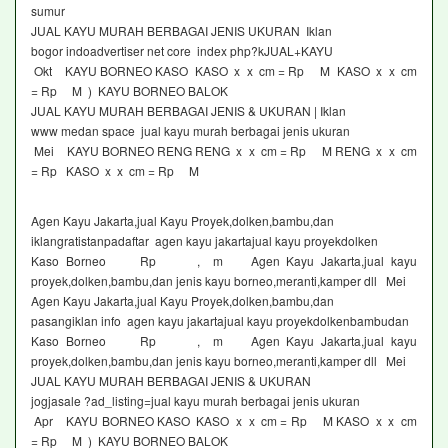
sumur
JUAL KAYU MURAH BERBAGAI JENIS UKURAN Iklan
bogor indoadvertiser net core index php?kJUAL+KAYU
Okt KAYU BORNEO KASO KASO x x cm = Rp M KASO x x cm
= Rp M ) KAYU BORNEO BALOK
JUAL KAYU MURAH BERBAGAI JENIS & UKURAN | Iklan
www medan space jual kayu murah berbagai jenis ukuran
Mei KAYU BORNEO RENG RENG x x cm = Rp M RENG x x cm
= Rp KASO x x cm = Rp M
Agen Kayu Jakarta,jual Kayu Proyek,dolken,bambu,dan
iklangratistanpadaftar agen kayu jakartajual kayu proyekdolken
Kaso Borneo Rp , m Agen Kayu Jakarta,jual kayu
proyek,dolken,bambu,dan jenis kayu borneo,meranti,kamper dll Mei
Agen Kayu Jakarta,jual Kayu Proyek,dolken,bambu,dan
pasangiklan info agen kayu jakartajual kayu proyekdolkenbambudan
Kaso Borneo Rp , m Agen Kayu Jakarta,jual kayu
proyek,dolken,bambu,dan jenis kayu borneo,meranti,kamper dll Mei
JUAL KAYU MURAH BERBAGAI JENIS & UKURAN
jogjasale ?ad_listing=jual kayu murah berbagai jenis ukuran
Apr KAYU BORNEO KASO KASO x x cm = Rp M KASO x x cm
= Rp M ) KAYU BORNEO BALOK