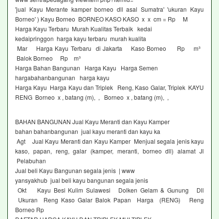
'jual Kayu Merante kamper borneo dll asal Sumatra' 'ukuran Kayu
Borneo' ) Kayu Borneo BORNEO KASO KASO x x cm = Rp M
Harga Kayu Terbaru Murah Kualitas Terbaik kedai
kedaipringgon harga kayu terbaru murah kualita
Mar Harga Kayu Terbaru di Jakarta Kaso Borneo Rp m³
Balok Borneo Rp m³
Harga Bahan Bangunan Harga Kayu Harga Semen
hargabahanbangunan harga kayu
Harga Kayu Harga Kayu dan Triplek Reng, Kaso Galar, Triplek KAYU
RENG Borneo x , batang (m), , Borneo x , batang (m), ,
BAHAN BANGUNAN Jual Kayu Meranti dan Kayu Kamper
bahan bahanbangunan jual kayu meranti dan kayu ka
Agt Jual Kayu Meranti dan Kayu Kamper Menjual segala jenis kayu
kaso, papan, reng, galar (kamper, meranti, borneo dll) alamat Jl
Pelabuhan
Jual beli Kayu Bangunan segala jenis | www
yansyakhub jual beli kayu bangunan segala jenis
Okt Kayu Besi Kulim Sulawesi Dolken Gelam & Gunung Dll
Ukuran Reng Kaso Galar Balok Papan Harga (RENG) Reng
Borneo Rp