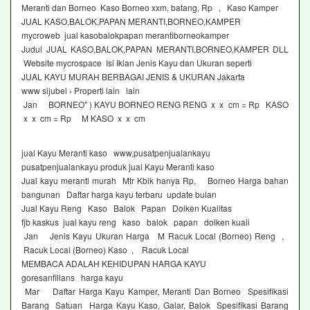
Meranti dan Borneo Kaso Borneo xxm, batang, Rp , Kaso Kamper
JUAL KASO,BALOK,PAPAN MERANTI,BORNEO,KAMPER
mycroweb jual kasobalokpapan merantiborneokamper
Judul JUAL KASO,BALOK,PAPAN MERANTI,BORNEO,KAMPER DLL
Website mycrospace Isi Iklan Jenis Kayu dan Ukuran seperti
JUAL KAYU MURAH BERBAGAI JENIS & UKURAN Jakarta
www sijubel › Properti lain lain
Jan BORNEO" ) KAYU BORNEO RENG RENG x x cm = Rp KASO
x x cm = Rp M KASO x x cm
jual Kayu Meranti kaso www,pusatpenjualankayu
pusatpenjualankayu produk jual Kayu Meranti kaso
Jual kayu meranti murah Mtr Kbik hanya Rp, Borneo Harga bahan
bangunan Daftar harga kayu terbaru update bulan
Jual Kayu Reng Kaso Balok Papan Dolken Kualitas
fjb kaskus jual kayu reng kaso balok papan dolken kuali
Jan Jenis Kayu Ukuran Harga M Racuk Local (Borneo) Reng ,
Racuk Local (Borneo) Kaso , Racuk Local
MEMBACA ADALAH KEHIDUPAN HARGA KAYU
goresanfillans harga kayu
Mar Daftar Harga Kayu Kamper, Meranti Dan Borneo Spesifikasi
Barang Satuan Harga Kayu Kaso, Galar, Balok Spesifikasi Barang