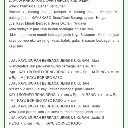
DAFTAR HARGA KAYU DAN TRIPLEK MULTIPLEK
www daftarharga › Bahan Bangunan
Borneo x , batang (m), , Kamper x , batang (m), , Kamper x ,
batang (m), , KAYU KASO Spesifikasi Barang, satuan, Harga
Jual Kayu Murah Berbagai Jenis Ukuran | Widaya
www widaya ib jual kayu murah berbagai jenis ukuran
Mar Jual kayu murah berbagai jenis kayu & ukuran Kami menjual
kayu borneo ukuran reng, kaso, balok, galar & papan berbagai jenis
kayu lain
JUAL KAYU MURAH BERBAGAI JENIS & UKURAN | Iklan
iklancreative lain jual kayu murah berbagai jenis ukuran
Apr KAYU BORNEO RENG RENG x x cm = Rp M RENG x x cm
= Rp M ) KAYU BORNEO KASO
JUAL KAYU MURAH BERBAGAI JENIS & UKURAN
hits web id iklan jual kayu murah berbagai jenis ukuran
KAYU BORNEO RENG RENG x x cm = Rp M RENG x x cm = Rp
M ) KAYU BORNEO KASO KASO x x cm
JUAL KAYU MURAH BERBAGAI JENIS & UKURAN Jualo
www jualo jakarta lain jual kayu murah berbagai jenis ukuran
JUAL KAYU MURAH BERBAGAI JENIS & UKURAN Jualo G
RENG x x cm = Rp KAYU BORNEO KASO