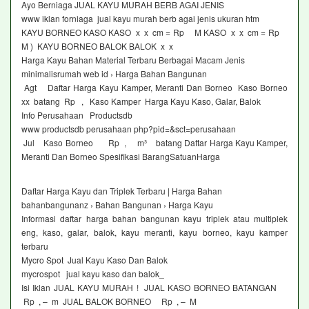
Ayo Berniaga JUAL KAYU MURAH BERB AGAI JENIS
www iklan forniaga jual kayu murah berb agai jenis ukuran htm
KAYU BORNEO KASO KASO x x cm = Rp M KASO x x cm = Rp
M ) KAYU BORNEO BALOK BALOK x x
Harga Kayu Bahan Material Terbaru Berbagai Macam Jenis
minimalisrumah web id › Harga Bahan Bangunan
Agt Daftar Harga Kayu Kamper, Meranti Dan Borneo Kaso Borneo
xx batang Rp , Kaso Kamper Harga Kayu Kaso, Galar, Balok
Info Perusahaan Productsdb
www productsdb perusahaan php?pid=&sct=perusahaan
Jul Kaso Borneo Rp , m³ batang Daftar Harga Kayu Kamper,
Meranti Dan Borneo Spesifikasi BarangSatuanHarga
Daftar Harga Kayu dan Triplek Terbaru | Harga Bahan
bahanbangunanz › Bahan Bangunan › Harga Kayu
Informasi daftar harga bahan bangunan kayu triplek atau multiplek
eng, kaso, galar, balok, kayu meranti, kayu borneo, kayu kamper
terbaru
Mycro Spot Jual Kayu Kaso Dan Balok
mycrospot jual kayu kaso dan balok_
Isi Iklan JUAL KAYU MURAH ! JUAL KASO BORNEO BATANGAN
Rp , – m JUAL BALOK BORNEO Rp , – M