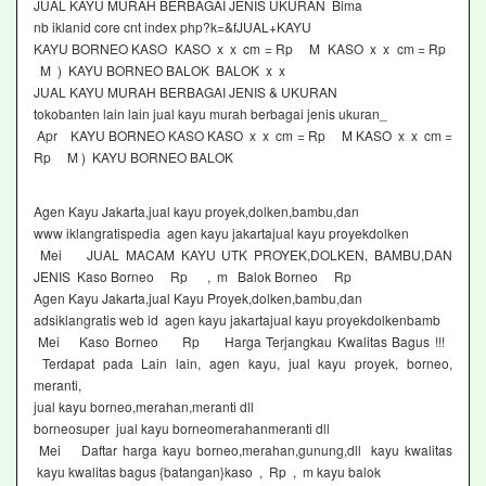
JUAL KAYU MURAH BERBAGAI JENIS UKURAN Bima
nb iklanid core cnt index php?k=&fJUAL+KAYU
KAYU BORNEO KASO KASO x x cm = Rp M KASO x x cm = Rp
M ) KAYU BORNEO BALOK BALOK x x
JUAL KAYU MURAH BERBAGAI JENIS & UKURAN
tokobanten lain lain jual kayu murah berbagai jenis ukuran_
Apr KAYU BORNEO KASO KASO x x cm = Rp M KASO x x cm =
Rp M ) KAYU BORNEO BALOK
Agen Kayu Jakarta,jual kayu proyek,dolken,bambu,dan
www iklangratispedia agen kayu jakartajual kayu proyekdolken
Mei JUAL MACAM KAYU UTK PROYEK,DOLKEN, BAMBU,DAN
JENIS Kaso Borneo Rp , m Balok Borneo Rp
Agen Kayu Jakarta,jual Kayu Proyek,dolken,bambu,dan
adsiklangratis web id agen kayu jakartajual kayu proyekdolkenbamb
Mei Kaso Borneo Rp Harga Terjangkau Kwalitas Bagus !!!
Terdapat pada Lain lain, agen kayu, jual kayu proyek, borneo,
meranti,
jual kayu borneo,merahan,meranti dll
borneosuper jual kayu borneomerahanmeranti dll
Mei Daftar harga kayu borneo,merahan,gunung,dll kayu kwalitas
kayu kwalitas bagus {batangan}kaso , Rp , m kayu balok