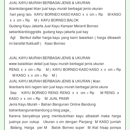
JUAL KAYU MURAH BERBAGAI JENIS & UKURAN
iklankotangawi iklan jual kayu murah berbagai jenis ukuran
hari yang lalu KAYU BORNEO KASO KASO x x cm = Rp M KASO
x x cm = Rp M ) KAYU BORNEO BALOK
Gudang Kayu Jakarta Jual Kayu Kamper Meranti Borneo
sebariklanbloggratis gudang kayu jakarta jual kay
Agt Berikut daftar harga kayu yang kami tawarkan ( harga dibawah
ini bersifat fluktuatif ) Kaso Borneo
JUAL KAYU MURAH BERBAGAI JENIS & UKURAN
www balaiiklan detail jual kayu murah berbagai jenis ukuran
RENG x x cm = Rp M ) KAYU BORNEO KASO KASO x x cm = Rp
M KASO x x cm = Rp M )
JUAL KAYU MURAH BERBAGAI JENIS & UKURAN | Iklan
iklanbaris kini ragam lain jual kayu murah berbagai jenis ukura
Sep KAYU BORNEO RENG RENG x x cm = Rp M RENG x
KASO x x cm = Rp M JUAL PASIR
Jenis Kayu Murah ~ Bahan Bangunan Online Bandung
bahanbangunanbandung p blog page_
Karena banyaknya yang membutuhkan kayu albasiah maka harga
jualnya pun cukup Ukuran x cm dengan Panjang M KASO jumlah
Batang, Harga per M Balok Borneo super M Alat hisap pompa