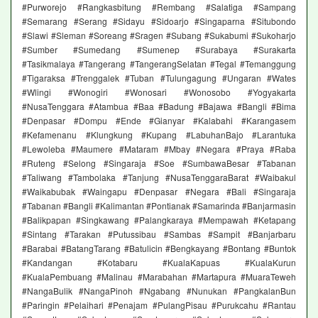
#Purworejo #Rangkasbitung #Rembang #Salatiga #Sampang
#Semarang #Serang #Sidayu #Sidoarjo #Singaparna #Situbondo
#Slawi #Sleman #Soreang #Sragen #Subang #Sukabumi #Sukoharjo
#Sumber #Sumedang #Sumenep #Surabaya #Surakarta
#Tasikmalaya #Tangerang #TangerangSelatan #Tegal #Temanggung
#Tigaraksa #Trenggalek #Tuban #Tulungagung #Ungaran #Wates
#Wlingi #Wonogiri #Wonosari #Wonosobo #Yogyakarta
#NusaTenggara #Atambua #Baa #Badung #Bajawa #Bangli #Bima
#Denpasar #Dompu #Ende #Gianyar #Kalabahi #Karangasem
#Kefamenanu #Klungkung #Kupang #LabuhanBajo #Larantuka
#Lewoleba #Maumere #Mataram #Mbay #Negara #Praya #Raba
#Ruteng #Selong #Singaraja #Soe #SumbawaBesar #Tabanan
#Taliwang #Tambolaka #Tanjung #NusaTenggaraBarat #Waibakul
#Waikabubak #Waingapu #Denpasar #Negara #Bali #Singaraja
#Tabanan #Bangli #Kalimantan #Pontianak #Samarinda #Banjarmasin
#Balikpapan #Singkawang #Palangkaraya #Mempawah #Ketapang
#Sintang #Tarakan #Putussibau #Sambas #Sampit #Banjarbaru
#Barabai #BatangTarang #Batulicin #Bengkayang #Bontang #Buntok
#Kandangan #Kotabaru #KualaKapuas #KualaKurun
#KualaPembuang #Malinau #Marabahan #Martapura #MuaraTeweh
#NangaBulik #NangaPinoh #Ngabang #Nunukan #PangkalanBun
#Paringin #Pelaihari #Penajam #PulangPisau #Purukcahu #Rantau