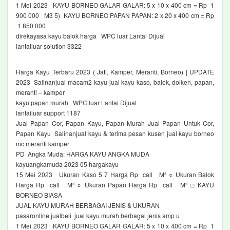
1 Mei 2023 KAYU BORNEO GALAR GALAR: 5 x 10 x 400 cm = Rp 1
900 000 M3 5) KAYU BORNEO PAPAN PAPAN: 2 x 20 x 400 cm = Rp
1 850 000
direkayasa kayu balok harga WPC luar Lantai Dijual
lantailuar solution 3322
Harga Kayu Terbaru 2023 ( Jati, Kamper, Meranti, Borneo) | UPDATE
2023 Salinanjual macam2 kayu jual kayu kaso, balok, dolken, papan,
meranti – kamper
kayu papan murah WPC luar Lantai Dijual
lantailuar support 1187
Jual Papan Cor, Papan Kayu, Papan Murah Jual Papan Untuk Cor,
Papan Kayu Salinanjual kayu & terima pesan kusen jual kayu borneo
mc meranti kamper
PD Angka Muda: HARGA KAYU ANGKA MUDA
kayuangkamuda 2023 05 hargakayu
15 Mei 2023 Ukuran Kaso 5 7 Harga Rp call M³ ○ Ukuran Balok
Harga Rp call M³ ○ Ukuran Papan Harga Rp call M³ □ KAYU
BORNEO BIASA
JUAL KAYU MURAH BERBAGAI JENIS & UKURAN
pasaronline jualbeli jual kayu murah berbagai jenis amp u
1 Mei 2023 KAYU BORNEO GALAR GALAR: 5 x 10 x 400 cm = Rp 1