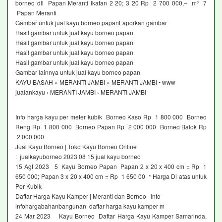
borneo dll Papan Meranti Ikatan 2 20; 3 20 Rp 2 700 000,– m³ 7
Papan Meranti
Gambar untuk jual kayu borneo papanLaporkan gambar
Hasil gambar untuk jual kayu borneo papan
Hasil gambar untuk jual kayu borneo papan
Hasil gambar untuk jual kayu borneo papan
Hasil gambar untuk jual kayu borneo papan
Gambar lainnya untuk jual kayu borneo papan
KAYU BASAH » MERANTI JAMBI » MERANTI JAMBI • www
jualankayu › MERANTI JAMBI › MERANTI JAMBI
Info harga kayu per meter kubik Borneo Kaso Rp 1 800 000 Borneo
Reng Rp 1 800 000 Borneo Papan Rp 2 000 000 Borneo Balok Rp
2 000 000
Jual Kayu Borneo | Toko Kayu Borneo Online
: jualkayuborneo 2023 08 15 jual kayu borneo
15 Agt 2023 5 Kayu Borneo Papan Papan 2 x 20 x 400 cm = Rp 1
650 000; Papan 3 x 20 x 400 cm = Rp 1 650 00 * Harga Di atas untuk
Per Kubik
Daftar Harga Kayu Kamper | Meranti dan Borneo info
infohargabahanbangunan daftar harga kayu kamper m
24 Mar 2023 Kayu Borneo Daftar Harga Kayu Kamper Samarinda,