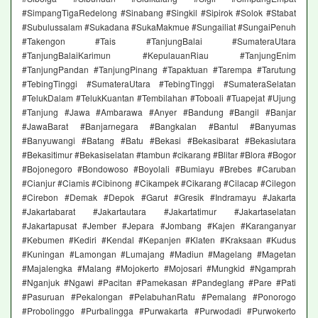
#SimpangTigaRedelong #Sinabang #Singkil #Sipirok #Solok #Stabat
#Subulussalam #Sukadana #SukaMakmue #Sungailiat #SungaiPenuh
#Takengon #Tais #TanjungBalai #SumateraUtara
#TanjungBalaiKarimun #KepulauanRiau #TanjungEnim
#TanjungPandan #TanjungPinang #Tapaktuan #Tarempa #Tarutung
#TebingTinggi #SumateraUtara #TebingTinggi #SumateraSelatan
#TelukDalam #TelukKuantan #Tembilahan #Toboali #Tuapejat #Ujung
#Tanjung #Jawa #Ambarawa #Anyer #Bandung #Bangil #Banjar
#JawaBarat #Banjarnegara #Bangkalan #Bantul #Banyumas
#Banyuwangi #Batang #Batu #Bekasi #Bekasibarat #Bekasiutara
#Bekasitimur #Bekasiselatan #tambun #cikarang #Blitar #Blora #Bogor
#Bojonegoro #Bondowoso #Boyolali #Bumiayu #Brebes #Caruban
#Cianjur #Ciamis #Cibinong #Cikampek #Cikarang #Cilacap #Cilegon
#Cirebon #Demak #Depok #Garut #Gresik #Indramayu #Jakarta
#Jakartabarat #Jakartautara #Jakartatimur #Jakartaselatan
#Jakartapusat #Jember #Jepara #Jombang #Kajen #Karanganyar
#Kebumen #Kediri #Kendal #Kepanjen #Klaten #Kraksaan #Kudus
#Kuningan #Lamongan #Lumajang #Madiun #Magelang #Magetan
#Majalengka #Malang #Mojokerto #Mojosari #Mungkid #Ngamprah
#Nganjuk #Ngawi #Pacitan #Pamekasan #Pandeglang #Pare #Pati
#Pasuruan #Pekalongan #PelabuhanRatu #Pemalang #Ponorogo
#Probolinggo #Purbalingga #Purwakarta #Purwodadi #Purwokerto