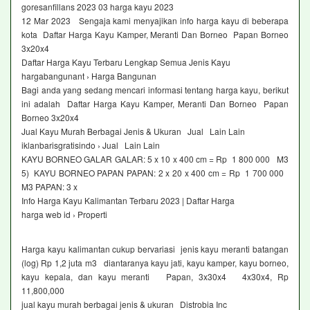
goresanfillans 2023 03 harga kayu 2023
12 Mar 2023 Sengaja kami menyajikan info harga kayu di beberapa
kota Daftar Harga Kayu Kamper, Meranti Dan Borneo Papan Borneo
3x20x4
Daftar Harga Kayu Terbaru Lengkap Semua Jenis Kayu
hargabangunant › Harga Bangunan
Bagi anda yang sedang mencari informasi tentang harga kayu, berikut
ini adalah Daftar Harga Kayu Kamper, Meranti Dan Borneo Papan
Borneo 3x20x4
Jual Kayu Murah Berbagai Jenis & Ukuran Jual Lain Lain
iklanbarisgratisindo › Jual Lain Lain
KAYU BORNEO GALAR GALAR: 5 x 10 x 400 cm = Rp 1 800 000 M3
5) KAYU BORNEO PAPAN PAPAN: 2 x 20 x 400 cm = Rp 1 700 000
M3 PAPAN: 3 x
Info Harga Kayu Kalimantan Terbaru 2023 | Daftar Harga
harga web id › Properti
Harga kayu kalimantan cukup bervariasi jenis kayu meranti batangan
(log) Rp 1,2 juta m3 diantaranya kayu jati, kayu kamper, kayu borneo,
kayu kepala, dan kayu meranti Papan, 3x30x4 4x30x4, Rp
11,800,000
jual kayu murah berbagai jenis & ukuran Distrobia Inc