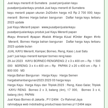
Jual kayu meranti di Sumatera pusat penjualan kayu
pusatpenjualankayu produk Jual kayu meranti di Sumatera
kayu meranti papan ukuran 2x20x4m harga m3 Rp 2 700 000; kayu
meranti Borneo Harga bahan bangunan Daftar harga kayu terbaru
2023 update
jual Kayu Meranti papan www,pusatpenjualankayu
pusatpenjualankayu produk jual Kayu Meranti papan
#kayu #meranti #papan #balok #Harga #Jual #Order #agen #info
Meranti, Borneo Harga bahan bangunan Daftar harga kayu terbaru
2023 update bulan
JUAL KAYU Meranti, Kamper, Borneo, Reng, Kaso | Jual Satu
jual1 jual kayu meranti kamper borneo reng kaso
29 Jul 2023 KAYU BORNEO RENGRENG: 2 x 3 x 400 cm = Rp 1 500
000 M3RENG: 3 x 4 x 400 cm = Rp PAPAN: 2 x 20 x 400 cm = Rp 1
800 000 M3
Harga Bahan Bangunan Harga Kayu Harga Semen
hargabahanbangunan2023 2023 03 harga kayu
Harga Kayu Harga Kayu dan Triplek 2023 : Reng, Kaso Galar, Triplek
KAYU RENG Borneo 2 x 3, batang (4m), 17 000, Borneo 3 x 4,
batang (4m) PAPAN
Jual Kaso Borneo di Jakarta , P112494 Cv Rahmat Jaya
rahmatjaya web indotrading product kaso borneo p112494 aspx