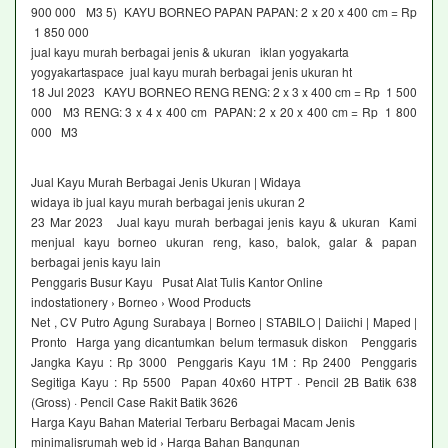
900 000 M3 5) KAYU BORNEO PAPAN PAPAN: 2 x 20 x 400 cm = Rp
1 850 000
jual kayu murah berbagai jenis & ukuran iklan yogyakarta
yogyakartaspace jual kayu murah berbagai jenis ukuran ht
18 Jul 2023 KAYU BORNEO RENG RENG: 2 x 3 x 400 cm = Rp 1 500
000 M3 RENG: 3 x 4 x 400 cm PAPAN: 2 x 20 x 400 cm = Rp 1 800
000 M3
Jual Kayu Murah Berbagai Jenis Ukuran | Widaya
widaya ib jual kayu murah berbagai jenis ukuran 2
23 Mar 2023 Jual kayu murah berbagai jenis kayu & ukuran Kami
menjual kayu borneo ukuran reng, kaso, balok, galar & papan
berbagai jenis kayu lain
Penggaris Busur Kayu Pusat Alat Tulis Kantor Online
indostationery › Borneo › Wood Products
Net , CV Putro Agung Surabaya | Borneo | STABILO | Daiichi | Maped |
Pronto Harga yang dicantumkan belum termasuk diskon Penggaris
Jangka Kayu : Rp 3000 Penggaris Kayu 1M : Rp 2400 Penggaris
Segitiga Kayu : Rp 5500 Papan 40x60 HTPT · Pencil 2B Batik 638
(Gross) · Pencil Case Rakit Batik 3626
Harga Kayu Bahan Material Terbaru Berbagai Macam Jenis
minimalisrumah web id › Harga Bahan Bangunan