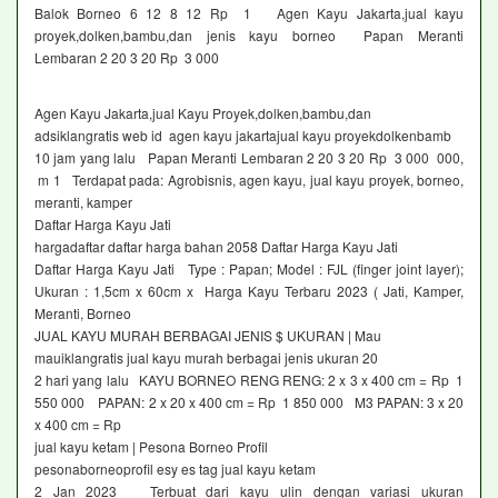
Balok Borneo 6 12 8 12 Rp 1 Agen Kayu Jakarta,jual kayu
proyek,dolken,bambu,dan jenis kayu borneo Papan Meranti
Lembaran 2 20 3 20 Rp 3 000
Agen Kayu Jakarta,jual Kayu Proyek,dolken,bambu,dan
adsiklangratis web id agen kayu jakartajual kayu proyekdolkenbamb
10 jam yang lalu Papan Meranti Lembaran 2 20 3 20 Rp 3 000 000,
m 1 Terdapat pada: Agrobisnis, agen kayu, jual kayu proyek, borneo,
meranti, kamper
Daftar Harga Kayu Jati
hargadaftar daftar harga bahan 2058 Daftar Harga Kayu Jati
Daftar Harga Kayu Jati Type : Papan; Model : FJL (finger joint layer);
Ukuran : 1,5cm x 60cm x Harga Kayu Terbaru 2023 ( Jati, Kamper,
Meranti, Borneo
JUAL KAYU MURAH BERBAGAI JENIS $ UKURAN | Mau
mauiklangratis jual kayu murah berbagai jenis ukuran 20
2 hari yang lalu KAYU BORNEO RENG RENG: 2 x 3 x 400 cm = Rp 1
550 000 PAPAN: 2 x 20 x 400 cm = Rp 1 850 000 M3 PAPAN: 3 x 20
x 400 cm = Rp
jual kayu ketam | Pesona Borneo Profil
pesonaborneoprofil esy es tag jual kayu ketam
2 Jan 2023 Terbuat dari kayu ulin dengan variasi ukuran