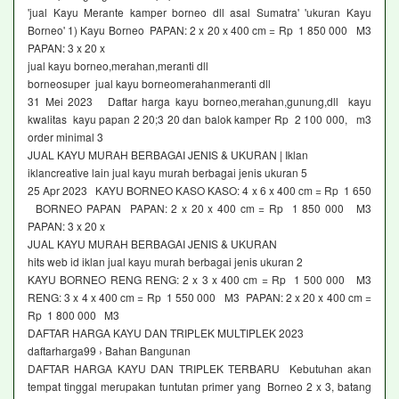
'jual Kayu Merante kamper borneo dll asal Sumatra' 'ukuran Kayu
Borneo' 1) Kayu Borneo PAPAN: 2 x 20 x 400 cm = Rp 1 850 000 M3
PAPAN: 3 x 20 x
jual kayu borneo,merahan,meranti dll
borneosuper jual kayu borneomerahanmeranti dll
31 Mei 2023 Daftar harga kayu borneo,merahan,gunung,dll kayu
kwalitas kayu papan 2 20;3 20 dan balok kamper Rp 2 100 000, m3
order minimal 3
JUAL KAYU MURAH BERBAGAI JENIS & UKURAN | Iklan
iklancreative lain jual kayu murah berbagai jenis ukuran 5
25 Apr 2023 KAYU BORNEO KASO KASO: 4 x 6 x 400 cm = Rp 1 650
BORNEO PAPAN PAPAN: 2 x 20 x 400 cm = Rp 1 850 000 M3
PAPAN: 3 x 20 x
JUAL KAYU MURAH BERBAGAI JENIS & UKURAN
hits web id iklan jual kayu murah berbagai jenis ukuran 2
KAYU BORNEO RENG RENG: 2 x 3 x 400 cm = Rp 1 500 000 M3
RENG: 3 x 4 x 400 cm = Rp 1 550 000 M3 PAPAN: 2 x 20 x 400 cm =
Rp 1 800 000 M3
DAFTAR HARGA KAYU DAN TRIPLEK MULTIPLEK 2023
daftarharga99 › Bahan Bangunan
DAFTAR HARGA KAYU DAN TRIPLEK TERBARU Kebutuhan akan
tempat tinggal merupakan tuntutan primer yang Borneo 2 x 3, batang