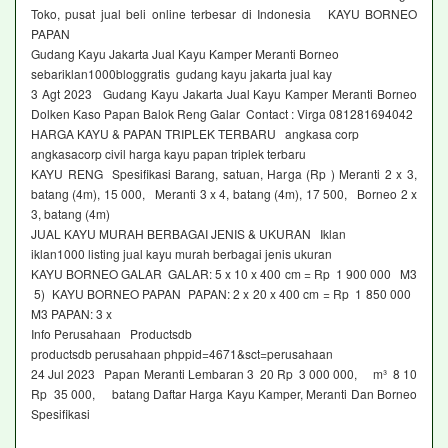
Toko, pusat jual beli online terbesar di Indonesia KAYU BORNEO
PAPAN
Gudang Kayu Jakarta Jual Kayu Kamper Meranti Borneo
sebariklan1000bloggratis gudang kayu jakarta jual kay
3 Agt 2023 Gudang Kayu Jakarta Jual Kayu Kamper Meranti Borneo
Dolken Kaso Papan Balok Reng Galar Contact : Virga 081281694042
HARGA KAYU & PAPAN TRIPLEK TERBARU angkasa corp
angkasacorp civil harga kayu papan triplek terbaru
KAYU RENG Spesifikasi Barang, satuan, Harga (Rp ) Meranti 2 x 3,
batang (4m), 15 000, Meranti 3 x 4, batang (4m), 17 500, Borneo 2 x
3, batang (4m)
JUAL KAYU MURAH BERBAGAI JENIS & UKURAN Iklan
iklan1000 listing jual kayu murah berbagai jenis ukuran
KAYU BORNEO GALAR GALAR: 5 x 10 x 400 cm = Rp 1 900 000 M3
5) KAYU BORNEO PAPAN PAPAN: 2 x 20 x 400 cm = Rp 1 850 000
M3 PAPAN: 3 x
Info Perusahaan Productsdb
productsdb perusahaan phppid=4671&sct=perusahaan
24 Jul 2023 Papan Meranti Lembaran 3 20 Rp 3 000 000, m³ 8 10
Rp 35 000, batang Daftar Harga Kayu Kamper, Meranti Dan Borneo
Spesifikasi