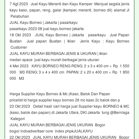
7 Agt 2023 Jual Kayu Meranti dan Kayu Kamper Menjual segala jenis
kayu kaso, papan, reng, galar (kamper, meranti, borneo dll) alamat Jl
Pelabuhan
JUAL Kayu Borneo | Jakarta | pasarkayu
pasarkayu 2023 08 jual kayu borneo jakarta
18 Okt 2023 JUAL Kayu Borneo | Jakarta pasarkayu Jual Papan
Buatan Jual papan Buatan | Iklan Jenis Kayu : Kayu Borneo
Customer
JUAL KAYU MURAH BERBAGAI JENIS & UKURAN | Iklan
medan space jual kayu murah berbagai jenis ukuran
4 Mei 2023 KAYU BORNEO RENG RENG: 2 x 3 x 400 cm = Rp 1 550
000 M3 RENG: 3 x 4 x 400 cm PAPAN: 2 x 20 x 400 cm = Rp 1 850
000 M3
Harga Supplier Kayu Borneo & Mc (Kaso, Balok Dan Papan
pricelist id harga supplier kayu borneo 26 mc kaso 2c balok dan p
23 Okt 2023 Detail hasil cari harga jual Supplier kayu BORNEO & MC
(kaso, balok dan papan) di Jakarta Utara, DKI Jakarta tung @Berniaga
Kategori
JUAL KAYU MURAH BERBAGAI JENIS UKURAN Bogor
bogor indoadvertiser core index phpkJUALKAYU
22 Okt 2023 JUAL KAYU MURAH BERBAGAI JENIS UKURAN Bogor