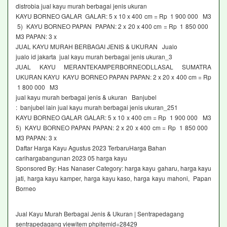
distrobia jual kayu murah berbagai jenis ukuran
KAYU BORNEO GALAR GALAR: 5 x 10 x 400 cm = Rp 1 900 000 M3
5) KAYU BORNEO PAPAN PAPAN: 2 x 20 x 400 cm = Rp 1 850 000
M3 PAPAN: 3 x
JUAL KAYU MURAH BERBAGAI JENIS & UKURAN Jualo
jualo id jakarta jual kayu murah berbagai jenis ukuran_3
JUAL KAYU MERANTEKAMPERBORNEODLLASAL SUMATRA
UKURAN KAYU KAYU BORNEO PAPAN PAPAN: 2 x 20 x 400 cm = Rp
1 800 000 M3
jual kayu murah berbagai jenis & ukuran Banjubel
: banjubel lain jual kayu murah berbagai jenis ukuran_251
KAYU BORNEO GALAR GALAR: 5 x 10 x 400 cm = Rp 1 900 000 M3
5) KAYU BORNEO PAPAN PAPAN: 2 x 20 x 400 cm = Rp 1 850 000
M3 PAPAN: 3 x
Daftar Harga Kayu Agustus 2023 TerbaruHarga Bahan
carihargabangunan 2023 05 harga kayu
Sponsored By: Has Nanaser Category: harga kayu gaharu, harga kayu
jati, harga kayu kamper, harga kayu kaso, harga kayu mahoni, Papan
Borneo
Jual Kayu Murah Berbagai Jenis & Ukuran | Sentrapedagang
sentrapedagang viewitem phpitemid=28429