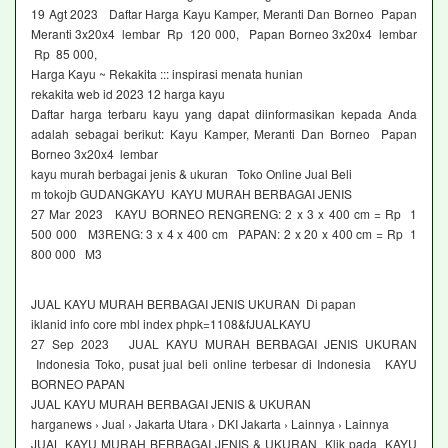
19 Agt 2023 Daftar Harga Kayu Kamper, Meranti Dan Borneo Papan
Meranti 3x20x4 lembar Rp 120 000, Papan Borneo 3x20x4 lembar
Rp 85 000,
Harga Kayu ~ Rekakita ::: inspirasi menata hunian
rekakita web id 2023 12 harga kayu
Daftar harga terbaru kayu yang dapat diinformasikan kepada Anda
adalah sebagai berikut: Kayu Kamper, Meranti Dan Borneo Papan
Borneo 3x20x4 lembar
kayu murah berbagai jenis & ukuran Toko Online Jual Beli
m tokojb GUDANGKAYU KAYU MURAH BERBAGAI JENIS
27 Mar 2023 KAYU BORNEO RENGRENG: 2 x 3 x 400 cm = Rp 1
500 000 M3RENG: 3 x 4 x 400 cm PAPAN: 2 x 20 x 400 cm = Rp 1
800 000 M3
JUAL KAYU MURAH BERBAGAI JENIS UKURAN Di papan
iklanid info core mbl index phpk=1108&fJUALKAYU
27 Sep 2023 JUAL KAYU MURAH BERBAGAI JENIS UKURAN
Indonesia Toko, pusat jual beli online terbesar di Indonesia KAYU
BORNEO PAPAN
JUAL KAYU MURAH BERBAGAI JENIS & UKURAN
harganews › Jual › Jakarta Utara › DKI Jakarta › Lainnya › Lainnya
JUAL KAYU MURAH BERBAGAI JENIS & UKURAN Klik pada KAYU