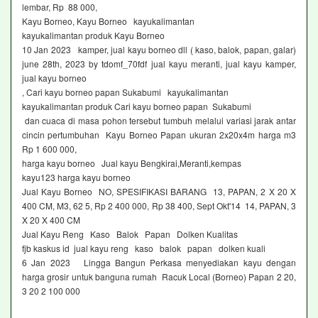
lembar, Rp 88 000,
Kayu Borneo, Kayu Borneo kayukalimantan
kayukalimantan produk Kayu Borneo
10 Jan 2023 kamper, jual kayu borneo dll ( kaso, balok, papan, galar)
june 28th, 2023 by tdomf_70fdf jual kayu meranti, jual kayu kamper,
jual kayu borneo
, Cari kayu borneo papan Sukabumi kayukalimantan
kayukalimantan produk Cari kayu borneo papan Sukabumi
dan cuaca di masa pohon tersebut tumbuh melalui variasi jarak antar
cincin pertumbuhan Kayu Borneo Papan ukuran 2x20x4m harga m3
Rp 1 600 000,
harga kayu borneo Jual kayu Bengkirai,Meranti,kempas
kayu123 harga kayu borneo
Jual Kayu Borneo NO, SPESIFIKASI BARANG 13, PAPAN, 2 X 20 X
400 CM, M3, 62 5, Rp 2 400 000, Rp 38 400, Sept Okt'14 14, PAPAN, 3
X 20 X 400 CM
Jual Kayu Reng Kaso Balok Papan Dolken Kualitas
fjb kaskus id jual kayu reng kaso balok papan dolken kuali
6 Jan 2023 Lingga Bangun Perkasa menyediakan kayu dengan
harga grosir untuk banguna rumah Racuk Local (Borneo) Papan 2 20,
3 20 2 100 000