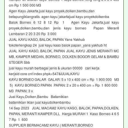
cm Rp 1 500 000 M3
Agen Kayu Jakarta,jual kayu proyek,dolken,bambu,dan
betapungiklangratis agen kayu jakartajual kayu proyekdolkenba
Balok Borneo 6 12 8 12 Rp 1 Agen Kayu Jakarta,jual kayu
proyek,dolken,bambu,dan jenis kayu borneo Papan Meranti
Lembaran 2 20 3 20 Rp 3 000
JUAL KAYU KASO, BALOK, PAPAN Yans Yakhub
tokoterlengkap 24 jual kayu kaso balok papan_yans yakhub ht
JUAL KAYU KASO, BALOK, PAPAN JUAL KAYU JENIS MERANTI MC
MB, KAMPER MEDAN, BORNEO, DOLKEN BOGOR GELAM & BAMBU
STEGER Sbb
jual kayu murah berbagai jenis & ukuran 00000 cari kerja
kerjaid core cnt index phpk=547&fJUALKAYU
KAYU BORNEO GALAR GALAR: 5 x 10 x 400 cm = Rp 1 900 000 M3
5) KAYU BORNEO PAPAN PAPAN: 2 x 20 x 400 cm = Rp 1 800 000
M3 PAPAN: 3 x
Jual Kayu,Dolken,Bambu BatamIklan
batamiklan iklan jual kayudolkenbambu
14 Sep 2023 JUAL MACAM2 KAYU KASO, BALOK, PAPAN,DOLKEN,
PAPAN, MERANTI KAMPER DLL Harga MURAH 1 Kaso Borneo 4 6 5
7 Rp 1 600
SUPPLIER BERMACAM2 KAYU ( MERANTI,BORNEO