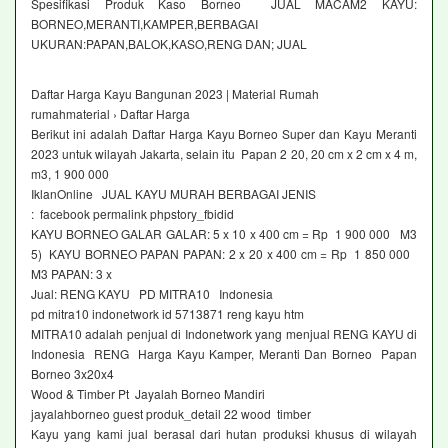
Spesifikasi Produk Kaso Borneo JUAL MACAM2 KAYU:
BORNEO,MERANTI,KAMPER,BERBAGAI
UKURAN:PAPAN,BALOK,KASO,RENG DAN; JUAL
Daftar Harga Kayu Bangunan 2023 | Material Rumah
rumahmaterial › Daftar Harga
Berikut ini adalah Daftar Harga Kayu Borneo Super dan Kayu Meranti
2023 untuk wilayah Jakarta, selain itu Papan 2 20, 20 cm x 2 cm x 4 m,
m3, 1 900 000
IklanOnline JUAL KAYU MURAH BERBAGAI JENIS
: facebook permalink phpstory_fbidid
KAYU BORNEO GALAR GALAR: 5 x 10 x 400 cm = Rp 1 900 000 M3
5) KAYU BORNEO PAPAN PAPAN: 2 x 20 x 400 cm = Rp 1 850 000
M3 PAPAN: 3 x
Jual: RENG KAYU PD MITRA10 Indonesia
pd mitra10 indonetwork id 5713871 reng kayu htm
MITRA10 adalah penjual di Indonetwork yang menjual RENG KAYU di
Indonesia RENG Harga Kayu Kamper, Meranti Dan Borneo Papan
Borneo 3x20x4
Wood & Timber Pt Jayalah Borneo Mandiri
jayalahborneo guest produk_detail 22 wood timber
Kayu yang kami jual berasal dari hutan produksi khusus di wilayah