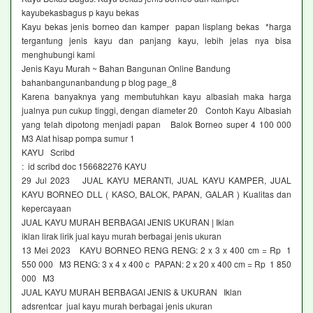
kayubekasbagus p kayu bekas
Kayu bekas jenis borneo dan kamper papan lisplang bekas *harga
tergantung jenis kayu dan panjang kayu, lebih jelas nya bisa
menghubungi kami
Jenis Kayu Murah ~ Bahan Bangunan Online Bandung
bahanbangunanbandung p blog page_8
Karena banyaknya yang membutuhkan kayu albasiah maka harga
jualnya pun cukup tinggi, dengan diameter 20 Contoh Kayu Albasiah
yang telah dipotong menjadi papan Balok Borneo super 4 100 000
M3 Alat hisap pompa sumur 1
KAYU Scribd
: id scribd doc 156682276 KAYU
29 Jul 2023 JUAL KAYU MERANTI, JUAL KAYU KAMPER, JUAL
KAYU BORNEO DLL ( KASO, BALOK, PAPAN, GALAR ) Kualitas dan
kepercayaan
JUAL KAYU MURAH BERBAGAI JENIS UKURAN | Iklan
iklan lirak lirik jual kayu murah berbagai jenis ukuran
13 Mei 2023 KAYU BORNEO RENG RENG: 2 x 3 x 400 cm = Rp 1
550 000 M3 RENG: 3 x 4 x 400 c PAPAN: 2 x 20 x 400 cm = Rp 1 850
000 M3
JUAL KAYU MURAH BERBAGAI JENIS & UKURAN Iklan
adsrentcar jual kayu murah berbagai jenis ukuran