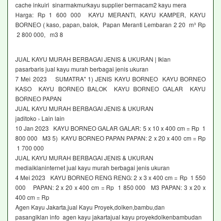
cache inkuiri sinarmakmurkayu supplier bermacam2 kayu mera
Harga: Rp 1 600 000 KAYU MERANTI, KAYU KAMPER, KAYU
BORNEO ( kaso, papan, balok, Papan Meranti Lembaran 2 20 m³ Rp
2 800 000, m3 8
JUAL KAYU MURAH BERBAGAI JENIS & UKURAN | Iklan
pasarbaris jual kayu murah berbagai jenis ukuran
7 Mei 2023 SUMATRA" 1) JENIS KAYU BORNEO KAYU BORNEO
KASO KAYU BORNEO BALOK KAYU BORNEO GALAR KAYU
BORNEO PAPAN
JUAL KAYU MURAH BERBAGAI JENIS & UKURAN
jaditoko › Lain lain
10 Jan 2023 KAYU BORNEO GALAR GALAR: 5 x 10 x 400 cm = Rp 1
800 000 M3 5) KAYU BORNEO PAPAN PAPAN: 2 x 20 x 400 cm = Rp
1 700 000
JUAL KAYU MURAH BERBAGAI JENIS & UKURAN
mediaiklaninternet jual kayu murah berbagai jenis ukuran
4 Mei 2023 KAYU BORNEO RENG RENG: 2 x 3 x 400 cm = Rp 1 550
000 PAPAN: 2 x 20 x 400 cm = Rp 1 850 000 M3 PAPAN: 3 x 20 x
400 cm = Rp
Agen Kayu Jakarta,jual Kayu Proyek,dolken,bambu,dan
pasangiklan info agen kayu jakartajual kayu proyekdolkenbambudan