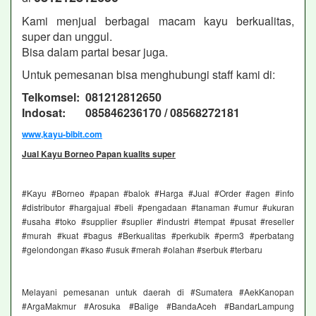
Kami menjual berbagai macam kayu berkualitas,
super dan unggul.
Bisa dalam partai besar juga.
Untuk pemesanan bisa menghubungi staff kami di:
Telkomsel: 081212812650
Indosat: 085846236170 / 08568272181
www,kayu-bibit.com
Jual Kayu Borneo Papan kualits super
#Kayu #Borneo #papan #balok #Harga #Jual #Order #agen #info
#distributor #hargajual #beli #pengadaan #tanaman #umur #ukuran
#usaha #toko #supplier #suplier #industri #tempat #pusat #reseller
#murah #kuat #bagus #Berkualitas #perkubik #perm3 #perbatang
#gelondongan #kaso #usuk #merah #olahan #serbuk #terbaru
Melayani pemesanan untuk daerah di #Sumatera #AekKanopan
#ArgaMakmur #Arosuka #Balige #BandaAceh #BandarLampung