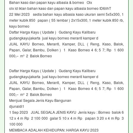
Bahan kaso dan papan kayu albasia & borneo Olx
olx id iklan bahan kaso dan papan kayu albasia borneo ID6iihT
22 Mei 2023 sedia bahan kayu albasia kaso ukuran semi 5x5x300, 1
meter kubik 850 papan ( 55 lembar ) 2x15x300, 1 meter kubik 850 rb,
kayu borneo
Daftar Harga Kayu ( Update ) Gudang Kayu Kalibaru
gudangkayujakarta jual kayu borneo meranti kamper d
JUAL KAYU Borneo, Meranti, Kamper, DLL ( Reng, Kaso, Balok,
Papan, Galar, Bambu, Dolken ) 1 Kaso Borneo 4 6; 5 7; Rp 1 600
000,– m³ 2 Balok Borneo
Daftar Harga Kayu ( Update ) Gudang Kayu Kalibaru
gudangkayujakarta jual kayu borneo meranti kamper d
JUAL KAYU Borneo, Meranti, Kamper, DLL ( Reng, Kaso, Balok,
Papan, Galar, Bambu, Dolken ) 1 Kaso Borneo 4 6; 5 7; Rp 1 600
000,– m³ 2 Balok Borneo
Menjual Segala Jenis Kayu Bangunan
djunaidi1
1 Sep 2023 JUAL SEGALA JENIS KAYU Jenis kayu : Borneo balok 6
12 x 4 m Rp 2 100 000 galar 5 10 x 4 m Rp papan 3 20 x 4 m Rp 3
100 000
MEMBACA ADALAH KEHIDUPAN: HARGA KAYU 2023