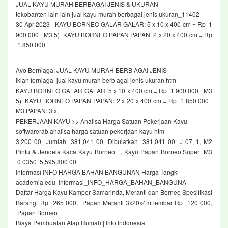
JUAL KAYU MURAH BERBAGAI JENIS & UKURAN
tokobanten lain lain jual kayu murah berbagai jenis ukuran_11402
30 Apr 2023 KAYU BORNEO GALAR GALAR: 5 x 10 x 400 cm = Rp 1
900 000 M3 5) KAYU BORNEO PAPAN PAPAN: 2 x 20 x 400 cm = Rp
1 850 000
Ayo Berniaga: JUAL KAYU MURAH BERB AGAI JENIS
iklan forniaga jual kayu murah berb agai jenis ukuran htm
KAYU BORNEO GALAR GALAR: 5 x 10 x 400 cm = Rp 1 900 000 M3
5) KAYU BORNEO PAPAN PAPAN: 2 x 20 x 400 cm = Rp 1 850 000
M3 PAPAN: 3 x
PEKERJAAN KAYU >> Analisa Harga Satuan Pekerjaan Kayu
softwarerab analisa harga satuan pekerjaan kayu htm
3,200 00 Jumlah 381,041 00 Dibulatkan 381,041 00 J 07, 1, M2
Pintu & Jendela Kaca Kayu Borneo , Kayu Papan Borneo Super M3
0 0350 5,595,800 00
Informasi INFO HARGA BAHAN BANGUNAN Harga Tangki
academia edu Informasi_INFO_HARGA_BAHAN_BANGUNA
Daftar Harga Kayu Kamper Samarinda, Meranti dan Borneo Spesifikasi
Barang Rp 265 000, Papan Meranti 3x20x4m lembar Rp 120 000,
Papan Borneo
Biaya Pembuatan Atap Rumah | Info Indonesia