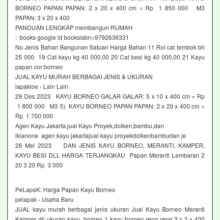
BORNEO PAPAN PAPAN: 2 x 20 x 400 cm = Rp 1 850 000 M3
PAPAN: 3 x 20 x 400
PANDUAN LENGKAP membangun RUMAH
: books google id booksisbn=9792636331
No Jenis Bahan Bangunan Satuan Harga Bahan 11 Rol cat tembok bh
25 000 19 Cat kayu kg 40 000,00 20 Cat besi kg 40 000,00 21 Kayu
papan cor borneo
JUAL KAYU MURAH BERBAGAI JENIS & UKURAN
lapakloe › Lain Lain
29 Des 2023 KAYU BORNEO GALAR GALAR: 5 x 10 x 400 cm = Rp
1 800 000 M3 5) KAYU BORNEO PAPAN PAPAN: 2 x 20 x 400 cm =
Rp 1 700 000
Agen Kayu Jakarta,jual Kayu Proyek,dolken,bambu,dan
iklanone agen kayu jakartajual kayu proyekdolkenbambudan je
26 Mei 2023 DAN JENIS KAYU BORNEO, MERANTI, KAMPER,
KAYU BESI DLL HARGA TERJANGKAU Papan Meranti Lembaran 2
20 3 20 Rp 3 000
PeLapaK: Harga Papan Kayu Borneo
pelapak › Usaha Baru
JUAL kayu murah berbagai jenis ukuran Jual Kayu Borneo Meranti
Kamper dll ukuran kayu borneo 1 kayu borneo reng reng 2 x 3 x 400