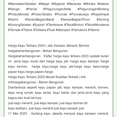
#ManokwariSelatan #Mappi #Maybrat #Merauke #Mimika #Nabire
#Nduga #Paniai #PegununganArfak #PegununganBintang
#PulauMorotai #PulauTaliabu #Puncak #PuncakJaya #RajaAmpat
#Sarmi #SeramBagianBarat #SeramBagianTimur #Sorong
#SorongSelatan #Supiori #Tambrauw #TelukBintuni #TelukWondama
#Ternate #Tidore #Tolikara #Tual #Waropen #Yahukimo #Yalimo
Harga Kayu Terbaru 2023 ( Jati, Kamper, Meranti, Borneo
hargabahanbangunan › Bahan Bangunan
Hargabahanbangunan Daftar harga kayu terbaru 2023 update bulan
ini jenis kayu mulai dari harga kayu jati, harga kayu kamper, harga
kayu borneo, harga kayu,harga kayu jati,harga kayu kaso,harga
papan kayu,harga papan,harga
Harga Kayu Terbaru 2023 Murah Kualitas Terbaik | Info
infohargabangunan › Bahan Bangunan
Diantaranya seperti kayu papan jati, kayu kamper, meranti, borneo,
kayu reng rumah, kayu lantai, kayu balok, dan jenis jenis kayu yang
bagus dan kuat lainnya
jual kayu meranti, jual kayu kamper, jual kayu borneo dll
kayu kalibaru jual kayu meranti jual kayu kamper jual
17 Mei 2023 Gudang kayu Jakarta menjual kayu kamper, meranti,