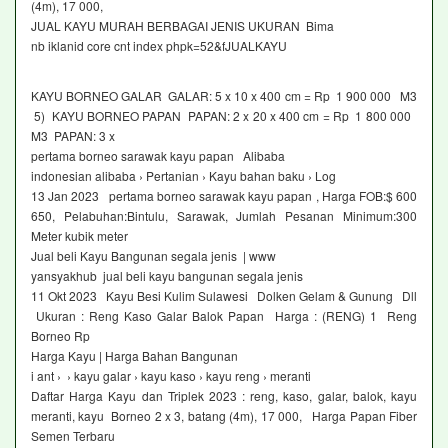
(4m), 17 000,
JUAL KAYU MURAH BERBAGAI JENIS UKURAN Bima
nb iklanid core cnt index phpk=52&fJUALKAYU
KAYU BORNEO GALAR GALAR: 5 x 10 x 400 cm = Rp 1 900 000 M3
5) KAYU BORNEO PAPAN PAPAN: 2 x 20 x 400 cm = Rp 1 800 000
M3 PAPAN: 3 x
pertama borneo sarawak kayu papan Alibaba
indonesian alibaba › Pertanian › Kayu bahan baku › Log
13 Jan 2023 pertama borneo sarawak kayu papan , Harga FOB:$ 600
650, Pelabuhan:Bintulu, Sarawak, Jumlah Pesanan Minimum:300
Meter kubik meter
Jual beli Kayu Bangunan segala jenis | www
yansyakhub jual beli kayu bangunan segala jenis
11 Okt 2023 Kayu Besi Kulim Sulawesi Dolken Gelam & Gunung Dll
Ukuran : Reng Kaso Galar Balok Papan Harga : (RENG) 1 Reng
Borneo Rp
Harga Kayu | Harga Bahan Bangunan
i ant › › kayu galar › kayu kaso › kayu reng › meranti
Daftar Harga Kayu dan Triplek 2023 : reng, kaso, galar, balok, kayu
meranti, kayu Borneo 2 x 3, batang (4m), 17 000, Harga Papan Fiber
Semen Terbaru