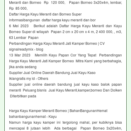
Meranti dan Borneo Rp 120 000, Papan Borneo 3x20x4m, lembar,
Rp 85 000,
Daftar Harga Kayu Meranti dan Borneo Super
informasibangunan daftar harga kayu meranti dan bor
6 Mei 2023 Berikut adalah Daftar Harga Kayu Meranti dan Kayu
Borneo Super di wilayah Papan 2 cm x 20 cm x 4 m, 2 400 000, , m3,
63 Lembar Papan
Perbandingan Harga Kayu Meranti Jati Kamper Borneo | CV
signalreadymix › blog
13 Mar 2023 Memilih Kayu Papan Cor Yang Tepat Perbandingan
Harga Kayu Meranti Jati Kamper Borneo Mitra Kami yang berbahagia,
jika anda sedang
Supplier Jual Online Daerah Bandung Jual Kayu Kaso
iklangratis my id › Others
Supplier jual online daerah bandung jual kayu kaso balok papan
meranti Peluang bisnis Jual Kayu Meranti,kamper,borneo Dan Dolken
Diterbitkan pada
Harga Kayu Kamper Meranti Borneo | BahanBangunanHemat
bahanbangunanhemat › Kayu
Namun harga kayu kamper ini tergolong mahal, per kubiknya bisa
mencapai 8 jutaan lebih Ada berbagai Papan Borneo 3x20x4m,