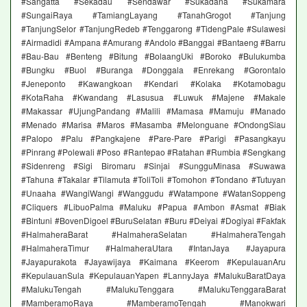
#Sangatta #Sekadau #Sendawar #Sukadana #Sukamara
#SungaiRaya #TamiangLayang #TanahGrogot #Tanjung
#TanjungSelor #TanjungRedeb #Tenggarong #TidengPale #Sulawesi
#Airmadidi #Ampana #Amurang #Andolo #Banggai #Bantaeng #Barru
#Bau-Bau #Benteng #Bitung #BolaangUki #Boroko #Bulukumba
#Bungku #Buol #Buranga #Donggala #Enrekang #Gorontalo
#Jeneponto #Kawangkoan #Kendari #Kolaka #Kotamobagu
#KotaRaha #Kwandang #Lasusua #Luwuk #Majene #Makale
#Makassar #UjungPandang #Malili #Mamasa #Mamuju #Manado
#Menado #Marisa #Maros #Masamba #Melonguane #OndongSiau
#Palopo #Palu #Pangkajene #Pare-Pare #Parigi #Pasangkayu
#Pinrang #Polewali #Poso #Rantepao #Ratahan #Rumbia #Sengkang
#Sidenreng #Sigi Biromaru #Sinjai #SungguMinasa #Suwawa
#Tahuna #Takalar #Tilamuta #ToliToli #Tomohon #Tondano #Tutuyan
#Unaaha #WangiWangi #Wanggudu #Watampone #WatanSoppeng
#Cliquers #LibuoPalma #Maluku #Papua #Ambon #Asmat #Biak
#Bintuni #BovenDigoel #BuruSelatan #Buru #Deiyai #Dogiyai #Fakfak
#HalmaheraBarat #HalmaheraSelatan #HalmaheraTengah
#HalmaheraTimur #HalmaheraUtara #IntanJaya #Jayapura
#Jayapurakota #Jayawijaya #Kaimana #Keerom #KepulauanAru
#KepulauanSula #KepulauanYapen #LannyJaya #MalukuBaratDaya
#MalukuTengah #MalukuTenggara #MalukuTenggaraBarat
#MamberamoRaya #MamberamoTengah #Manokwari