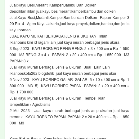
Jual:Kayu Besi,Meranti,Kamper,Bambu Dan Dolken
depoiklan iklan jualkayu besimerantikamperbambu dan dolken
Jual:Kayu Besi,Meranti,Kamper,Bambu dan Dolken Papan Kamper 3
20 Rp 4 Agen Kayu Jakarta,jual kayu proyek,dolken,bambu,dan jenis
kayu borneo
JUAL KAYU MURAH BERBAGAI JENIS & UKURAN | Iklan
iklanbaris kini id ragam lain jual kayu murah berbagai jenis ukura
3 Sep 2023 KAYU BORNEO RENG RENG: 2 x 3 x 400 cm = Rp 1 550
000 M3 RENG: 3 x 4 x PAPAN: 2 x 20 x 400 cm = Rp 1 850 000 M3
PAPAN: 3 x
Jual Kayu Murah Berbagai Jenis & Ukuran Jual Lain Lain
iklanposkota262 blogdetik jual kayu murah berbagai jenis ukur
9 Nov 2023 KAYU BORNEO GALAR GALAR: 5 x 10 x 400 cm = Rp 1
800 000 M3 5) KAYU BORNEO PAPAN PAPAN: 2 x 20 x 400 cm =
Rp 1 700 000
Jual Kayu Murah Berbagai Jenis & Ukuran Tempel Iklan
tempeliklan › Agrobisnis
2 Mei 2023 Jual kayu murah berbagai jenis amp ukuran jual kayu
merante KAYU BORNEO PAPAN PAPAN: 2 x 20 x 400 cm = Rp 1 850
000 M3
Kayu Bekas Bagus: Kayu bekas jenis borneo dan kamper