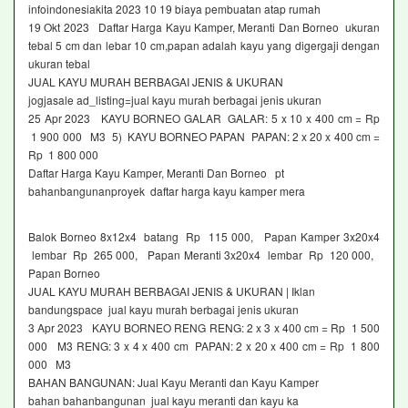
infoindonesiakita 2023 10 19 biaya pembuatan atap rumah
19 Okt 2023 Daftar Harga Kayu Kamper, Meranti Dan Borneo ukuran
tebal 5 cm dan lebar 10 cm,papan adalah kayu yang digergaji dengan
ukuran tebal
JUAL KAYU MURAH BERBAGAI JENIS & UKURAN
jogjasale ad_listing=jual kayu murah berbagai jenis ukuran
25 Apr 2023 KAYU BORNEO GALAR GALAR: 5 x 10 x 400 cm = Rp
1 900 000 M3 5) KAYU BORNEO PAPAN PAPAN: 2 x 20 x 400 cm =
Rp 1 800 000
Daftar Harga Kayu Kamper, Meranti Dan Borneo pt
bahanbangunanproyek daftar harga kayu kamper mera
Balok Borneo 8x12x4 batang Rp 115 000, Papan Kamper 3x20x4
lembar Rp 265 000, Papan Meranti 3x20x4 lembar Rp 120 000,
Papan Borneo
JUAL KAYU MURAH BERBAGAI JENIS & UKURAN | Iklan
bandungspace jual kayu murah berbagai jenis ukuran
3 Apr 2023 KAYU BORNEO RENG RENG: 2 x 3 x 400 cm = Rp 1 500
000 M3 RENG: 3 x 4 x 400 cm PAPAN: 2 x 20 x 400 cm = Rp 1 800
000 M3
BAHAN BANGUNAN: Jual Kayu Meranti dan Kayu Kamper
bahan bahanbangunan jual kayu meranti dan kayu ka