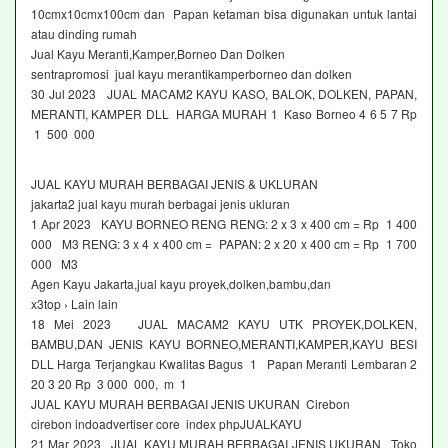
10cmx10cmx100cm dan Papan ketaman bisa digunakan untuk lantai
atau dinding rumah
Jual Kayu Meranti,Kamper,Borneo Dan Dolken
sentrapromosi jual kayu merantikamperborneo dan dolken
30 Jul 2023 JUAL MACAM2 KAYU KASO, BALOK, DOLKEN, PAPAN,
MERANTI, KAMPER DLL HARGA MURAH 1 Kaso Borneo 4 6 5 7 Rp
1 500 000
JUAL KAYU MURAH BERBAGAI JENIS & UKLURAN
jakarta2 jual kayu murah berbagai jenis ukluran
1 Apr 2023 KAYU BORNEO RENG RENG: 2 x 3 x 400 cm = Rp 1 400
000 M3 RENG: 3 x 4 x 400 cm = PAPAN: 2 x 20 x 400 cm = Rp 1 700
000 M3
Agen Kayu Jakarta,jual kayu proyek,dolken,bambu,dan
x3top › Lain lain
18 Mei 2023 JUAL MACAM2 KAYU UTK PROYEK,DOLKEN,
BAMBU,DAN JENIS KAYU BORNEO,MERANTI,KAMPER,KAYU BESI
DLL Harga Terjangkau Kwalitas Bagus 1 Papan Meranti Lembaran 2
20 3 20 Rp 3 000 000, m 1
JUAL KAYU MURAH BERBAGAI JENIS UKURAN Cirebon
cirebon indoadvertiser core index phpJUALKAYU
21 Mar 2023 JUAL KAYU MURAH BERBAGAI JENIS UKURAN Toko