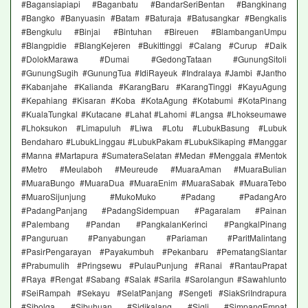
#Bagansiapiapi #Baganbatu #BandarSeriBentan #Bangkinang
#Bangko #Banyuasin #Batam #Baturaja #Batusangkar #Bengkalis
#Bengkulu #Binjai #Bintuhan #Bireuen #BlambanganUmpu
#Blangpidie #BlangKejeren #Bukittinggi #Calang #Curup #Daik
#DolokMarawa #Dumai #GedongTataan #GunungSitoli
#GunungSugih #GunungTua #IdiRayeuk #Indralaya #Jambi #Jantho
#Kabanjahe #Kalianda #KarangBaru #KarangTinggi #KayuAgung
#Kepahiang #Kisaran #Koba #KotaAgung #Kotabumi #KotaPinang
#KualaTungkal #Kutacane #Lahat #Lahomi #Langsa #Lhokseumawe
#Lhoksukon #Limapuluh #Liwa #Lotu #LubukBasung #Lubuk
Bendaharo #LubukLinggau #LubukPakam #LubukSikaping #Manggar
#Manna #Martapura #SumateraSelatan #Medan #Menggala #Mentok
#Metro #Meulaboh #Meureude #MuaraAman #MuaraBulian
#MuaraBungo #MuaraDua #MuaraEnim #MuaraSabak #MuaraTebo
#MuaroSijunjung #MukoMuko #Padang #PadangAro
#PadangPanjang #PadangSidempuan #Pagaralam #Painan
#Palembang #Pandan #PangkalanKerinci #PangkalPinang
#Panguruan #Panyabungan #Pariaman #ParitMalintang
#PasirPengarayan #Payakumbuh #Pekanbaru #PematangSiantar
#Prabumulih #Pringsewu #PulauPunjung #Ranai #RantauPrapat
#Raya #Rengat #Sabang #Salak #Sarila #Sarolangun #Sawahlunto
#SeiRampah #Sekayu #SelatPanjang #Sengeti #SiakSriIndrapura
#Sibolga #Sibuhuan #Sidikalang #Sigli #SimpangEmpat