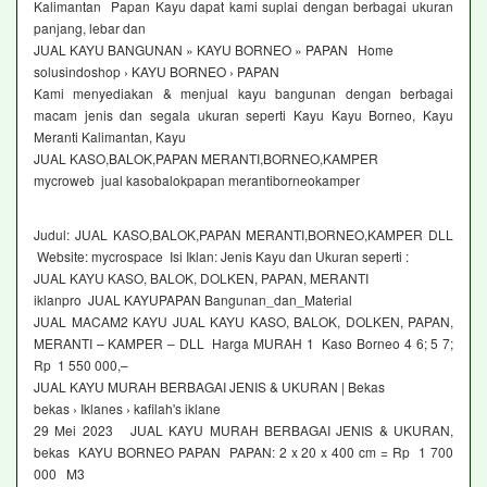
Kalimantan Papan Kayu dapat kami suplai dengan berbagai ukuran
panjang, lebar dan
JUAL KAYU BANGUNAN » KAYU BORNEO » PAPAN Home
solusindoshop › KAYU BORNEO › PAPAN
Kami menyediakan & menjual kayu bangunan dengan berbagai
macam jenis dan segala ukuran seperti Kayu Kayu Borneo, Kayu
Meranti Kalimantan, Kayu
JUAL KASO,BALOK,PAPAN MERANTI,BORNEO,KAMPER
mycroweb jual kasobalokpapan merantiborneokamper
Judul: JUAL KASO,BALOK,PAPAN MERANTI,BORNEO,KAMPER DLL
Website: mycrospace Isi Iklan: Jenis Kayu dan Ukuran seperti :
JUAL KAYU KASO, BALOK, DOLKEN, PAPAN, MERANTI
iklanpro JUAL KAYUPAPAN Bangunan_dan_Material
JUAL MACAM2 KAYU JUAL KAYU KASO, BALOK, DOLKEN, PAPAN,
MERANTI – KAMPER – DLL Harga MURAH 1 Kaso Borneo 4 6; 5 7;
Rp 1 550 000,–
JUAL KAYU MURAH BERBAGAI JENIS & UKURAN | Bekas
bekas › Iklanes › kafilah's iklane
29 Mei 2023 JUAL KAYU MURAH BERBAGAI JENIS & UKURAN,
bekas KAYU BORNEO PAPAN PAPAN: 2 x 20 x 400 cm = Rp 1 700
000 M3