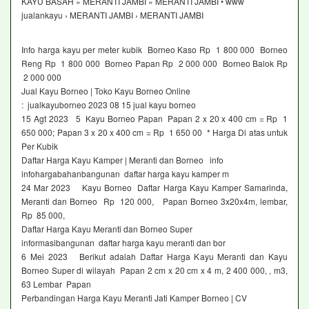
KAYU BASAH » MERANTI JAMBI » MERANTI JAMBI • www
jualankayu › MERANTI JAMBI › MERANTI JAMBI
Info harga kayu per meter kubik Borneo Kaso Rp 1 800 000 Borneo
Reng Rp 1 800 000 Borneo Papan Rp 2 000 000 Borneo Balok Rp
2 000 000
Jual Kayu Borneo | Toko Kayu Borneo Online
: jualkayuborneo 2023 08 15 jual kayu borneo
15 Agt 2023 5 Kayu Borneo Papan Papan 2 x 20 x 400 cm = Rp 1
650 000; Papan 3 x 20 x 400 cm = Rp 1 650 00 * Harga Di atas untuk
Per Kubik
Daftar Harga Kayu Kamper | Meranti dan Borneo info
infohargabahanbangunan daftar harga kayu kamper m
24 Mar 2023 Kayu Borneo Daftar Harga Kayu Kamper Samarinda,
Meranti dan Borneo Rp 120 000, Papan Borneo 3x20x4m, lembar,
Rp 85 000,
Daftar Harga Kayu Meranti dan Borneo Super
informasibangunan daftar harga kayu meranti dan bor
6 Mei 2023 Berikut adalah Daftar Harga Kayu Meranti dan Kayu
Borneo Super di wilayah Papan 2 cm x 20 cm x 4 m, 2 400 000, , m3,
63 Lembar Papan
Perbandingan Harga Kayu Meranti Jati Kamper Borneo | CV