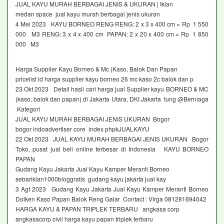
JUAL KAYU MURAH BERBAGAI JENIS & UKURAN | Iklan
medan space jual kayu murah berbagai jenis ukuran
4 Mei 2023 KAYU BORNEO RENG RENG: 2 x 3 x 400 cm = Rp 1 550
000 M3 RENG: 3 x 4 x 400 cm PAPAN: 2 x 20 x 400 cm = Rp 1 850
000 M3
Harga Supplier Kayu Borneo & Mc (Kaso, Balok Dan Papan
pricelist id harga supplier kayu borneo 26 mc kaso 2c balok dan p
23 Okt 2023 Detail hasil cari harga jual Supplier kayu BORNEO & MC
(kaso, balok dan papan) di Jakarta Utara, DKI Jakarta tung @Berniaga
Kategori
JUAL KAYU MURAH BERBAGAI JENIS UKURAN Bogor
bogor indoadvertiser core index phpkJUALKAYU
22 Okt 2023 JUAL KAYU MURAH BERBAGAI JENIS UKURAN Bogor
Toko, pusat jual beli online terbesar di Indonesia KAYU BORNEO
PAPAN
Gudang Kayu Jakarta Jual Kayu Kamper Meranti Borneo
sebariklan1000bloggratis gudang kayu jakarta jual kay
3 Agt 2023 Gudang Kayu Jakarta Jual Kayu Kamper Meranti Borneo
Dolken Kaso Papan Balok Reng Galar Contact : Virga 081281694042
HARGA KAYU & PAPAN TRIPLEK TERBARU angkasa corp
angkasacorp civil harga kayu papan triplek terbaru