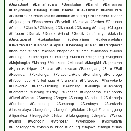
#JawaBarat #Banjarnegara #Bangkalan #Bantul #Banyumas
#Banyuwangi #Batang #Batu #Bekasi #Bekasibarat #Bekasiutara
#Bekasitimur #Bekasiselatan #tambun #cikarang #Blitar #Blora #Bogor
#Bojonegoro #Bondowoso #Boyolali #Bumiayu #Brebes #Caruban
#Cianjur #Ciamis #Cibinong #Cikampek #Cikarang #Cilacap #Cilegon
#Cirebon #Demak #Depok #Garut #Gresik #Indramayu #Jakarta
#Jakartabarat #Jakartautara #Jakartatimur #Jakartaselatan
#Jakartapusat #Jember #Jepara #Jombang #Kajen #Karanganyar
#Kebumen #Kediri #Kendal #Kepanjen #Klaten #Kraksaan #Kudus
#Kuningan #Lamongan #Lumajang #Madiun #Magelang #Magetan
#Majalengka #Malang #Mojokerto #Mojosari #Mungkid #Ngamprah
#Nganjuk #Ngawi #Pacitan #Pamekasan #Pandeglang #Pare #Pati
#Pasuruan #Pekalongan #PelabuhanRatu #Pemalang #Ponorogo
#Probolinggo #Purbalingga #Purwakarta #Purwodadi #Purwokerto
#Purworejo #Rangkasbitung #Rembang #Salatiga #Sampang
#Semarang #Serang #Sidayu #Sidoarjo #Singaparna #Situbondo
#Slawi #Sleman #Soreang #Sragen #Subang #Sukabumi #Sukoharjo
#Sumber #Sumedang #Sumenep #Surabaya #Surakarta
#Tasikmalaya #Tangerang #TangerangSelatan #Tegal #Temanggung
#Tigaraksa #Trenggalek #Tuban #Tulungagung #Ungaran #Wates
#Wlingi #Wonogiri #Wonosari #Wonosobo #Yogyakarta
#NusaTenggara #Atambua #Baa #Badung #Bajawa #Bangli #Bima