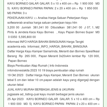
KAYU BORNEO GALAR GALAR: 5 x 10 x 400 cm = Rp 1 900 000 M3
5) KAYU BORNEO PAPAN PAPAN: 2 x 20 x 400 cm = Rp 1 850 000
M3 PAPAN: 3 x
PEKERJAAN KAYU >> Analisa Harga Satuan Pekerjaan Kayu
softwarerab analisa harga satuan pekerjaan kayu htm
3,200 00 Jumlah 381,041 00 Dibulatkan 381,041 00 J 07, 1, M2
Pintu & Jendela Kaca Kayu Borneo , Kayu Papan Borneo Super M3
0 0350 5,595,800 00
Informasi INFO HARGA BAHAN BANGUNAN Harga Tangki
academia edu Informasi_INFO_HARGA_BAHAN_BANGUNA
Daftar Harga Kayu Kamper Samarinda, Meranti dan Borneo Spesifikasi
Barang Rp 265 000, Papan Meranti 3x20x4m lembar Rp 120 000,
Papan Borneo
Biaya Pembuatan Atap Rumah | Info Indonesia
infoindonesiakita 2023 10 19 biaya pembuatan atap rumah
19 Okt 2023 Daftar Harga Kayu Kamper, Meranti Dan Borneo ukuran
tebal 5 cm dan lebar 10 cm,papan adalah kayu yang digergaji dengan
ukuran tebal
JUAL KAYU MURAH BERBAGAI JENIS & UKURAN
jogjasale ad_listing=jual kayu murah berbagai jenis ukuran
25 Apr 2023 KAYU BORNEO GALAR GALAR: 5 x 10 x 400 cm = Rp
1 900 000 M3 5) KAYU BORNEO PAPAN PAPAN: 2 x 20 x 400 cm =