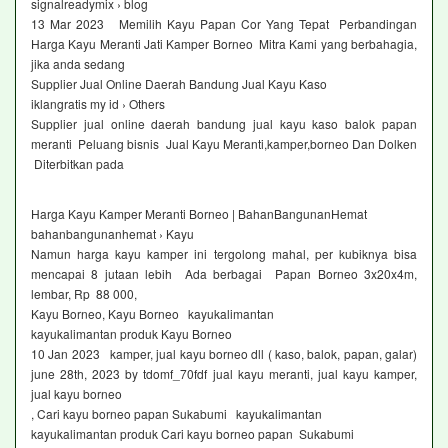
signalreadymix › blog
13 Mar 2023 Memilih Kayu Papan Cor Yang Tepat Perbandingan
Harga Kayu Meranti Jati Kamper Borneo Mitra Kami yang berbahagia,
jika anda sedang
Supplier Jual Online Daerah Bandung Jual Kayu Kaso
iklangratis my id › Others
Supplier jual online daerah bandung jual kayu kaso balok papan
meranti Peluang bisnis Jual Kayu Meranti,kamper,borneo Dan Dolken
Diterbitkan pada
Harga Kayu Kamper Meranti Borneo | BahanBangunanHemat
bahanbangunanhemat › Kayu
Namun harga kayu kamper ini tergolong mahal, per kubiknya bisa
mencapai 8 jutaan lebih Ada berbagai Papan Borneo 3x20x4m,
lembar, Rp 88 000,
Kayu Borneo, Kayu Borneo kayukalimantan
kayukalimantan produk Kayu Borneo
10 Jan 2023 kamper, jual kayu borneo dll ( kaso, balok, papan, galar)
june 28th, 2023 by tdomf_70fdf jual kayu meranti, jual kayu kamper,
jual kayu borneo
, Cari kayu borneo papan Sukabumi kayukalimantan
kayukalimantan produk Cari kayu borneo papan Sukabumi