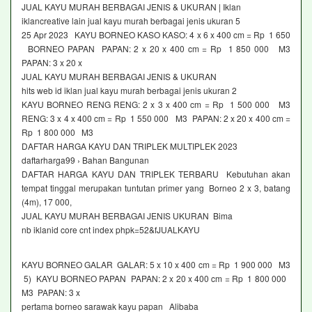
JUAL KAYU MURAH BERBAGAI JENIS & UKURAN | Iklan
iklancreative lain jual kayu murah berbagai jenis ukuran 5
25 Apr 2023 KAYU BORNEO KASO KASO: 4 x 6 x 400 cm = Rp 1 650
BORNEO PAPAN PAPAN: 2 x 20 x 400 cm = Rp 1 850 000 M3
PAPAN: 3 x 20 x
JUAL KAYU MURAH BERBAGAI JENIS & UKURAN
hits web id iklan jual kayu murah berbagai jenis ukuran 2
KAYU BORNEO RENG RENG: 2 x 3 x 400 cm = Rp 1 500 000 M3
RENG: 3 x 4 x 400 cm = Rp 1 550 000 M3 PAPAN: 2 x 20 x 400 cm =
Rp 1 800 000 M3
DAFTAR HARGA KAYU DAN TRIPLEK MULTIPLEK 2023
daftarharga99 › Bahan Bangunan
DAFTAR HARGA KAYU DAN TRIPLEK TERBARU Kebutuhan akan
tempat tinggal merupakan tuntutan primer yang Borneo 2 x 3, batang
(4m), 17 000,
JUAL KAYU MURAH BERBAGAI JENIS UKURAN Bima
nb iklanid core cnt index phpk=52&fJUALKAYU
KAYU BORNEO GALAR GALAR: 5 x 10 x 400 cm = Rp 1 900 000 M3
5) KAYU BORNEO PAPAN PAPAN: 2 x 20 x 400 cm = Rp 1 800 000
M3 PAPAN: 3 x
pertama borneo sarawak kayu papan Alibaba