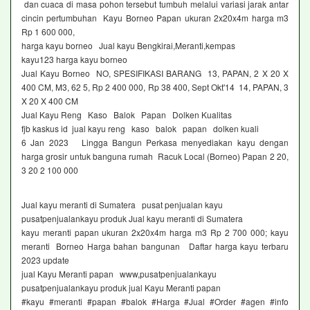
dan cuaca di masa pohon tersebut tumbuh melalui variasi jarak antar
cincin pertumbuhan Kayu Borneo Papan ukuran 2x20x4m harga m3
Rp 1 600 000,
harga kayu borneo Jual kayu Bengkirai,Meranti,kempas
kayu123 harga kayu borneo
Jual Kayu Borneo NO, SPESIFIKASI BARANG 13, PAPAN, 2 X 20 X
400 CM, M3, 62 5, Rp 2 400 000, Rp 38 400, Sept Okt'14 14, PAPAN, 3
X 20 X 400 CM
Jual Kayu Reng Kaso Balok Papan Dolken Kualitas
fjb kaskus id jual kayu reng kaso balok papan dolken kuali
6 Jan 2023 Lingga Bangun Perkasa menyediakan kayu dengan
harga grosir untuk banguna rumah Racuk Local (Borneo) Papan 2 20,
3 20 2 100 000
Jual kayu meranti di Sumatera pusat penjualan kayu
pusatpenjualankayu produk Jual kayu meranti di Sumatera
kayu meranti papan ukuran 2x20x4m harga m3 Rp 2 700 000; kayu
meranti Borneo Harga bahan bangunan Daftar harga kayu terbaru
2023 update
jual Kayu Meranti papan www,pusatpenjualankayu
pusatpenjualankayu produk jual Kayu Meranti papan
#kayu #meranti #papan #balok #Harga #Jual #Order #agen #info