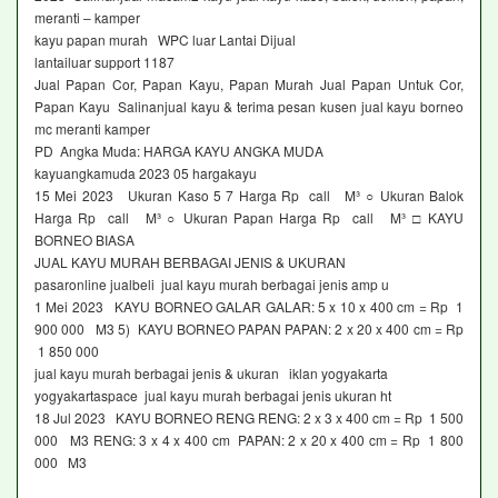
meranti – kamper
kayu papan murah WPC luar Lantai Dijual
lantailuar support 1187
Jual Papan Cor, Papan Kayu, Papan Murah Jual Papan Untuk Cor,
Papan Kayu Salinanjual kayu & terima pesan kusen jual kayu borneo
mc meranti kamper
PD Angka Muda: HARGA KAYU ANGKA MUDA
kayuangkamuda 2023 05 hargakayu
15 Mei 2023 Ukuran Kaso 5 7 Harga Rp call M³ ○ Ukuran Balok
Harga Rp call M³ ○ Ukuran Papan Harga Rp call M³ □ KAYU
BORNEO BIASA
JUAL KAYU MURAH BERBAGAI JENIS & UKURAN
pasaronline jualbeli jual kayu murah berbagai jenis amp u
1 Mei 2023 KAYU BORNEO GALAR GALAR: 5 x 10 x 400 cm = Rp 1
900 000 M3 5) KAYU BORNEO PAPAN PAPAN: 2 x 20 x 400 cm = Rp
1 850 000
jual kayu murah berbagai jenis & ukuran iklan yogyakarta
yogyakartaspace jual kayu murah berbagai jenis ukuran ht
18 Jul 2023 KAYU BORNEO RENG RENG: 2 x 3 x 400 cm = Rp 1 500
000 M3 RENG: 3 x 4 x 400 cm PAPAN: 2 x 20 x 400 cm = Rp 1 800
000 M3