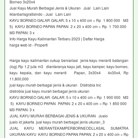
Borneo 3x20x4
Jual Kayu Murah Berbagai Jenis & Ukuran Jual Lain Lain
iklanbarisgratisindo › Jual Lain Lain
KAYU BORNEO GALAR GALAR: 5 x 10 x 400 cm = Rp 1 800 000 M3
5) KAYU BORNEO PAPAN PAPAN: 2 x 20 x 400 cm = Rp 1 700 000
M3 PAPAN: 3 x
Info Harga Kayu Kalimantan Terbaru 2023 | Daftar Harga
harga web id › Properti
Harga kayu kalimantan cukup bervariasi jenis kayu meranti batangan
(log) Rp 1,2 juta m3 diantaranya kayu jati, kayu kamper, kayu borneo,
kayu kepala, dan kayu meranti Papan, 3x30x4 4x30x4, Rp
11,800,000
jual kayu murah berbagai jenis & ukuran Distrobia Inc
distrobia jual kayu murah berbagai jenis ukuran
KAYU BORNEO GALAR GALAR: 5 x 10 x 400 cm = Rp 1 900 000 M3
5) KAYU BORNEO PAPAN PAPAN: 2 x 20 x 400 cm = Rp 1 850 000
M3 PAPAN: 3 x
JUAL KAYU MURAH BERBAGAI JENIS & UKURAN Jualo
jualo id jakarta jual kayu murah berbagai jenis ukuran_3
JUAL KAYU MERANTEKAMPERBORNEODLLASAL SUMATRA
UKURAN KAYU KAYU BORNEO PAPAN PAPAN: 2 x 20 x 400 cm = Rp