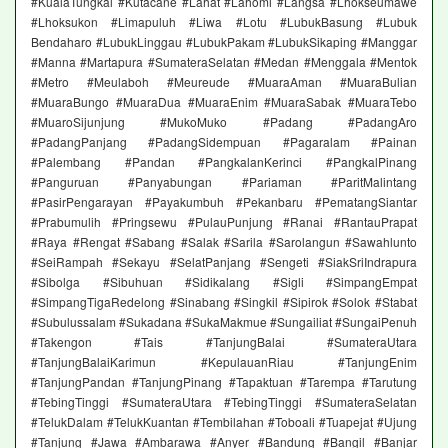
#KualaTungkal #Kutacane #Lahat #Lahomi #Langsa #Lhokseumawe
#Lhoksukon #Limapuluh #Liwa #Lotu #LubukBasung #Lubuk
Bendaharo #LubukLinggau #LubukPakam #LubukSikaping #Manggar
#Manna #Martapura #SumateraSelatan #Medan #Menggala #Mentok
#Metro #Meulaboh #Meureude #MuaraAman #MuaraBulian
#MuaraBungo #MuaraDua #MuaraEnim #MuaraSabak #MuaraTebo
#MuaroSijunjung #MukoMuko #Padang #PadangAro
#PadangPanjang #PadangSidempuan #Pagaralam #Painan
#Palembang #Pandan #PangkalanKerinci #PangkalPinang
#Panguruan #Panyabungan #Pariaman #ParitMalintang
#PasirPengarayan #Payakumbuh #Pekanbaru #PematangSiantar
#Prabumulih #Pringsewu #PulauPunjung #Ranai #RantauPrapat
#Raya #Rengat #Sabang #Salak #Sarila #Sarolangun #Sawahlunto
#SeiRampah #Sekayu #SelatPanjang #Sengeti #SiakSriIndrapura
#Sibolga #Sibuhuan #Sidikalang #Sigli #SimpangEmpat
#SimpangTigaRedelong #Sinabang #Singkil #Sipirok #Solok #Stabat
#Subulussalam #Sukadana #SukaMakmue #Sungailiat #SungaiPenuh
#Takengon #Tais #TanjungBalai #SumateraUtara
#TanjungBalaiKarimun #KepulauanRiau #TanjungEnim
#TanjungPandan #TanjungPinang #Tapaktuan #Tarempa #Tarutung
#TebingTinggi #SumateraUtara #TebingTinggi #SumateraSelatan
#TelukDalam #TelukKuantan #Tembilahan #Toboali #Tuapejat #Ujung
#Tanjung #Jawa #Ambarawa #Anyer #Bandung #Bangil #Banjar