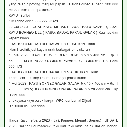
yang telah dipotong menjadi papan Balok Borneo super 4 100 000
M3 Alat hisap pompa sumur 1
KAYU Scribd
: id scribd doc 156682276 KAYU
29 Jul 2023 JUAL KAYU MERANTI, JUAL KAYU KAMPER, JUAL
KAYU BORNEO DLL ( KASO, BALOK, PAPAN, GALAR ) Kualitas dan
kepercayaan
JUAL KAYU MURAH BERBAGAI JENIS UKURAN | Iklan
iklan lirak lirik jual kayu murah berbagai jenis ukuran
13 Mei 2023 KAYU BORNEO RENG RENG: 2 x 3 x 400 cm = Rp 1
550 000 M3 RENG: 3 x 4 x 400 c PAPAN: 2 x 20 x 400 cm = Rp 1 850
000 M3
JUAL KAYU MURAH BERBAGAI JENIS & UKURAN Iklan
adsrentcar jual kayu murah berbagai jenis ukuran
1 Mei 2023 KAYU BORNEO GALAR GALAR: 5 x 10 x 400 cm = Rp 1
900 000 M3 5) KAYU BORNEO PAPAN PAPAN: 2 x 20 x 400 cm = Rp
1 850 000
direkayasa kayu balok harga WPC luar Lantai Dijual
lantailuar solution 3322
Harga Kayu Terbaru 2023 ( Jati, Kamper, Meranti, Borneo) | UPDATE
2023 Salinanjual macam2 kayu jual kayu kaso, balok, dolken, papan,