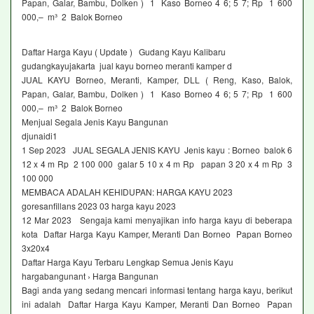
Papan, Galar, Bambu, Dolken ) 1 Kaso Borneo 4 6; 5 7; Rp 1 600
000,– m³ 2 Balok Borneo
Daftar Harga Kayu ( Update ) Gudang Kayu Kalibaru
gudangkayujakarta jual kayu borneo meranti kamper d
JUAL KAYU Borneo, Meranti, Kamper, DLL ( Reng, Kaso, Balok,
Papan, Galar, Bambu, Dolken ) 1 Kaso Borneo 4 6; 5 7; Rp 1 600
000,– m³ 2 Balok Borneo
Menjual Segala Jenis Kayu Bangunan
djunaidi1
1 Sep 2023 JUAL SEGALA JENIS KAYU Jenis kayu : Borneo balok 6
12 x 4 m Rp 2 100 000 galar 5 10 x 4 m Rp papan 3 20 x 4 m Rp 3
100 000
MEMBACA ADALAH KEHIDUPAN: HARGA KAYU 2023
goresanfillans 2023 03 harga kayu 2023
12 Mar 2023 Sengaja kami menyajikan info harga kayu di beberapa
kota Daftar Harga Kayu Kamper, Meranti Dan Borneo Papan Borneo
3x20x4
Daftar Harga Kayu Terbaru Lengkap Semua Jenis Kayu
hargabangunant › Harga Bangunan
Bagi anda yang sedang mencari informasi tentang harga kayu, berikut
ini adalah Daftar Harga Kayu Kamper, Meranti Dan Borneo Papan