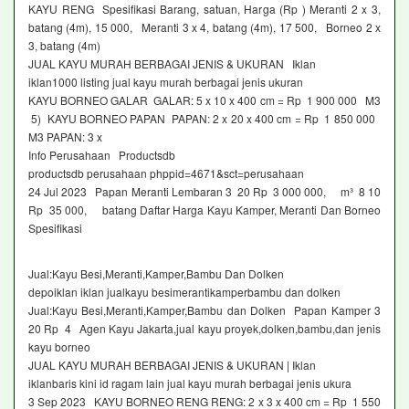
KAYU RENG Spesifikasi Barang, satuan, Harga (Rp ) Meranti 2 x 3,
batang (4m), 15 000, Meranti 3 x 4, batang (4m), 17 500, Borneo 2 x
3, batang (4m)
JUAL KAYU MURAH BERBAGAI JENIS & UKURAN Iklan
iklan1000 listing jual kayu murah berbagai jenis ukuran
KAYU BORNEO GALAR GALAR: 5 x 10 x 400 cm = Rp 1 900 000 M3
5) KAYU BORNEO PAPAN PAPAN: 2 x 20 x 400 cm = Rp 1 850 000
M3 PAPAN: 3 x
Info Perusahaan Productsdb
productsdb perusahaan phppid=4671&sct=perusahaan
24 Jul 2023 Papan Meranti Lembaran 3 20 Rp 3 000 000, m³ 8 10
Rp 35 000, batang Daftar Harga Kayu Kamper, Meranti Dan Borneo
Spesifikasi
Jual:Kayu Besi,Meranti,Kamper,Bambu Dan Dolken
depoiklan iklan jualkayu besimerantikamperbambu dan dolken
Jual:Kayu Besi,Meranti,Kamper,Bambu dan Dolken Papan Kamper 3
20 Rp 4 Agen Kayu Jakarta,jual kayu proyek,dolken,bambu,dan jenis
kayu borneo
JUAL KAYU MURAH BERBAGAI JENIS & UKURAN | Iklan
iklanbaris kini id ragam lain jual kayu murah berbagai jenis ukura
3 Sep 2023 KAYU BORNEO RENG RENG: 2 x 3 x 400 cm = Rp 1 550