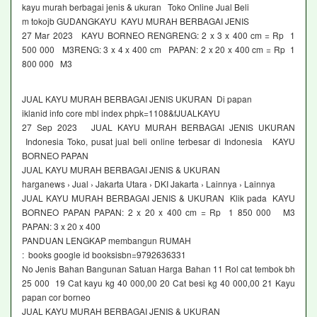
kayu murah berbagai jenis & ukuran Toko Online Jual Beli
m tokojb GUDANGKAYU KAYU MURAH BERBAGAI JENIS
27 Mar 2023 KAYU BORNEO RENGRENG: 2 x 3 x 400 cm = Rp 1
500 000 M3RENG: 3 x 4 x 400 cm PAPAN: 2 x 20 x 400 cm = Rp 1
800 000 M3
JUAL KAYU MURAH BERBAGAI JENIS UKURAN Di papan
iklanid info core mbl index phpk=1108&fJUALKAYU
27 Sep 2023 JUAL KAYU MURAH BERBAGAI JENIS UKURAN
Indonesia Toko, pusat jual beli online terbesar di Indonesia KAYU
BORNEO PAPAN
JUAL KAYU MURAH BERBAGAI JENIS & UKURAN
harganews › Jual › Jakarta Utara › DKI Jakarta › Lainnya › Lainnya
JUAL KAYU MURAH BERBAGAI JENIS & UKURAN Klik pada KAYU
BORNEO PAPAN PAPAN: 2 x 20 x 400 cm = Rp 1 850 000 M3
PAPAN: 3 x 20 x 400
PANDUAN LENGKAP membangun RUMAH
: books google id booksisbn=9792636331
No Jenis Bahan Bangunan Satuan Harga Bahan 11 Rol cat tembok bh
25 000 19 Cat kayu kg 40 000,00 20 Cat besi kg 40 000,00 21 Kayu
papan cor borneo
JUAL KAYU MURAH BERBAGAI JENIS & UKURAN