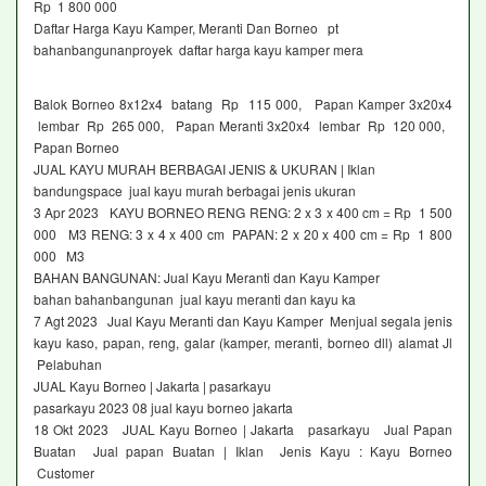
Rp 1 800 000
Daftar Harga Kayu Kamper, Meranti Dan Borneo pt
bahanbangunanproyek daftar harga kayu kamper mera
Balok Borneo 8x12x4 batang Rp 115 000, Papan Kamper 3x20x4
lembar Rp 265 000, Papan Meranti 3x20x4 lembar Rp 120 000,
Papan Borneo
JUAL KAYU MURAH BERBAGAI JENIS & UKURAN | Iklan
bandungspace jual kayu murah berbagai jenis ukuran
3 Apr 2023 KAYU BORNEO RENG RENG: 2 x 3 x 400 cm = Rp 1 500
000 M3 RENG: 3 x 4 x 400 cm PAPAN: 2 x 20 x 400 cm = Rp 1 800
000 M3
BAHAN BANGUNAN: Jual Kayu Meranti dan Kayu Kamper
bahan bahanbangunan jual kayu meranti dan kayu ka
7 Agt 2023 Jual Kayu Meranti dan Kayu Kamper Menjual segala jenis
kayu kaso, papan, reng, galar (kamper, meranti, borneo dll) alamat Jl
Pelabuhan
JUAL Kayu Borneo | Jakarta | pasarkayu
pasarkayu 2023 08 jual kayu borneo jakarta
18 Okt 2023 JUAL Kayu Borneo | Jakarta pasarkayu Jual Papan
Buatan Jual papan Buatan | Iklan Jenis Kayu : Kayu Borneo
Customer