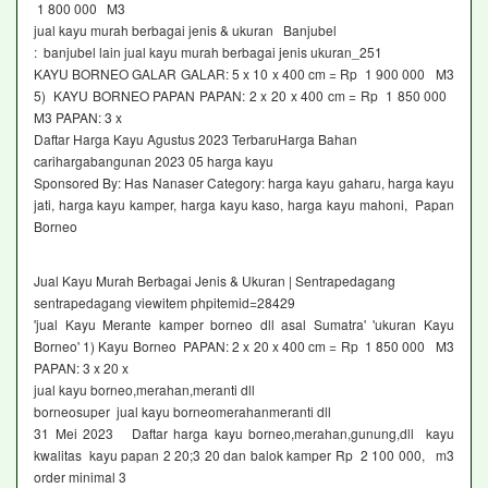
1 800 000 M3
jual kayu murah berbagai jenis & ukuran Banjubel
: banjubel lain jual kayu murah berbagai jenis ukuran_251
KAYU BORNEO GALAR GALAR: 5 x 10 x 400 cm = Rp 1 900 000 M3
5) KAYU BORNEO PAPAN PAPAN: 2 x 20 x 400 cm = Rp 1 850 000
M3 PAPAN: 3 x
Daftar Harga Kayu Agustus 2023 TerbaruHarga Bahan
carihargabangunan 2023 05 harga kayu
Sponsored By: Has Nanaser Category: harga kayu gaharu, harga kayu
jati, harga kayu kamper, harga kayu kaso, harga kayu mahoni, Papan
Borneo
Jual Kayu Murah Berbagai Jenis & Ukuran | Sentrapedagang
sentrapedagang viewitem phpitemid=28429
'jual Kayu Merante kamper borneo dll asal Sumatra' 'ukuran Kayu
Borneo' 1) Kayu Borneo PAPAN: 2 x 20 x 400 cm = Rp 1 850 000 M3
PAPAN: 3 x 20 x
jual kayu borneo,merahan,meranti dll
borneosuper jual kayu borneomerahanmeranti dll
31 Mei 2023 Daftar harga kayu borneo,merahan,gunung,dll kayu
kwalitas kayu papan 2 20;3 20 dan balok kamper Rp 2 100 000, m3
order minimal 3