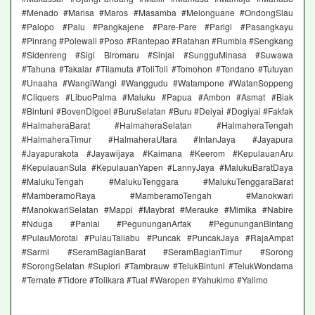
#Menado #Marisa #Maros #Masamba #Melonguane #OndongSiau
#Palopo #Palu #Pangkajene #Pare-Pare #Parigi #Pasangkayu
#Pinrang #Polewali #Poso #Rantepao #Ratahan #Rumbia #Sengkang
#Sidenreng #Sigi Biromaru #Sinjai #SungguMinasa #Suwawa
#Tahuna #Takalar #Tilamuta #ToliToli #Tomohon #Tondano #Tutuyan
#Unaaha #WangiWangi #Wanggudu #Watampone #WatanSoppeng
#Cliquers #LibuoPalma #Maluku #Papua #Ambon #Asmat #Biak
#Bintuni #BovenDigoel #BuruSelatan #Buru #Deiyai #Dogiyai #Fakfak
#HalmaheraBarat #HalmaheraSelatan #HalmaheraTengah
#HalmaheraTimur #HalmaheraUtara #IntanJaya #Jayapura
#Jayapurakota #Jayawijaya #Kaimana #Keerom #KepulauanAru
#KepulauanSula #KepulauanYapen #LannyJaya #MalukuBaratDaya
#MalukuTengah #MalukuTenggara #MalukuTenggaraBarat
#MamberamoRaya #MamberamoTengah #Manokwari
#ManokwariSelatan #Mappi #Maybrat #Merauke #Mimika #Nabire
#Nduga #Paniai #PegununganArfak #PegununganBintang
#PulauMorotai #PulauTaliabu #Puncak #PuncakJaya #RajaAmpat
#Sarmi #SeramBagianBarat #SeramBagianTimur #Sorong
#SorongSelatan #Supiori #Tambrauw #TelukBintuni #TelukWondama
#Ternate #Tidore #Tolikara #Tual #Waropen #Yahukimo #Yalimo