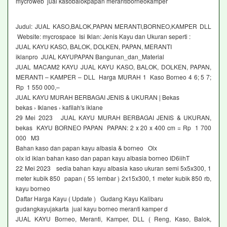
mycroweb jual kasobalokpapan merantiborneokamper
Judul: JUAL KASO,BALOK,PAPAN MERANTI,BORNEO,KAMPER DLL
Website: mycrospace Isi Iklan: Jenis Kayu dan Ukuran seperti :
JUAL KAYU KASO, BALOK, DOLKEN, PAPAN, MERANTI
iklanpro JUAL KAYUPAPAN Bangunan_dan_Material
JUAL MACAM2 KAYU JUAL KAYU KASO, BALOK, DOLKEN, PAPAN,
MERANTI – KAMPER – DLL Harga MURAH 1 Kaso Borneo 4 6; 5 7;
Rp 1 550 000,–
JUAL KAYU MURAH BERBAGAI JENIS & UKURAN | Bekas
bekas › Iklanes › kafilah's iklane
29 Mei 2023 JUAL KAYU MURAH BERBAGAI JENIS & UKURAN,
bekas KAYU BORNEO PAPAN PAPAN: 2 x 20 x 400 cm = Rp 1 700
000 M3
Bahan kaso dan papan kayu albasia & borneo Olx
olx id iklan bahan kaso dan papan kayu albasia borneo ID6iihT
22 Mei 2023 sedia bahan kayu albasia kaso ukuran semi 5x5x300, 1
meter kubik 850 papan ( 55 lembar ) 2x15x300, 1 meter kubik 850 rb,
kayu borneo
Daftar Harga Kayu ( Update ) Gudang Kayu Kalibaru
gudangkayujakarta jual kayu borneo meranti kamper d
JUAL KAYU Borneo, Meranti, Kamper, DLL ( Reng, Kaso, Balok,