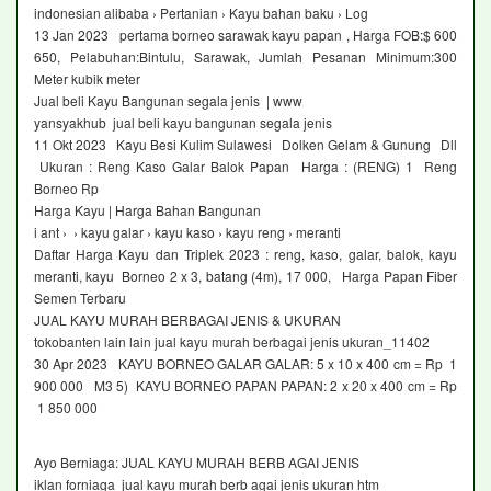
indonesian alibaba › Pertanian › Kayu bahan baku › Log
13 Jan 2023 pertama borneo sarawak kayu papan , Harga FOB:$ 600
650, Pelabuhan:Bintulu, Sarawak, Jumlah Pesanan Minimum:300
Meter kubik meter
Jual beli Kayu Bangunan segala jenis | www
yansyakhub jual beli kayu bangunan segala jenis
11 Okt 2023 Kayu Besi Kulim Sulawesi Dolken Gelam & Gunung Dll
Ukuran : Reng Kaso Galar Balok Papan Harga : (RENG) 1 Reng
Borneo Rp
Harga Kayu | Harga Bahan Bangunan
i ant › › kayu galar › kayu kaso › kayu reng › meranti
Daftar Harga Kayu dan Triplek 2023 : reng, kaso, galar, balok, kayu
meranti, kayu Borneo 2 x 3, batang (4m), 17 000, Harga Papan Fiber
Semen Terbaru
JUAL KAYU MURAH BERBAGAI JENIS & UKURAN
tokobanten lain lain jual kayu murah berbagai jenis ukuran_11402
30 Apr 2023 KAYU BORNEO GALAR GALAR: 5 x 10 x 400 cm = Rp 1
900 000 M3 5) KAYU BORNEO PAPAN PAPAN: 2 x 20 x 400 cm = Rp
1 850 000
Ayo Berniaga: JUAL KAYU MURAH BERB AGAI JENIS
iklan forniaga jual kayu murah berb agai jenis ukuran htm