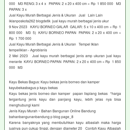
000 M3 RENG: 3 x 4 x PAPAN: 2 x 20 x 400 cm = Rp 1 850 000 M3
PAPAN: 3 x
Jual Kayu Murah Berbagai Jenis & Ukuran Jual Lain Lain
iklanposkota262 blogdetik jual kayu murah berbagai jenis ukur
9 Nov 2023 KAYU BORNEO GALAR GALAR: 5 x 10 x 400 cm = Rp 1
800 000 M3 5) KAYU BORNEO PAPAN PAPAN: 2 x 20 x 400 cm =
Rp 1 700 000
Jual Kayu Murah Berbagai Jenis & Ukuran Tempel Iklan
tempeliklan › Agrobisnis
2 Mei 2023 Jual kayu murah berbagai jenis amp ukuran jual kayu
merante KAYU BORNEO PAPAN PAPAN: 2 x 20 x 400 cm = Rp 1 850
000 M3
Kayu Bekas Bagus: Kayu bekas jenis borneo dan kamper
kayubekasbagus p kayu bekas
Kayu bekas jenis borneo dan kamper papan lisplang bekas *harga
tergantung jenis kayu dan panjang kayu, lebih jelas nya bisa
menghubungi kami
Jenis Kayu Murah ~ Bahan Bangunan Online Bandung
bahanbangunanbandung p blog page_8
Karena banyaknya yang membutuhkan kayu albasiah maka harga
jualnya pun cukup tinggi, dengan diameter 20 Contoh Kayu Albasiah