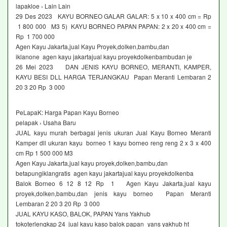
lapakloe › Lain Lain
29 Des 2023 KAYU BORNEO GALAR GALAR: 5 x 10 x 400 cm = Rp
1 800 000 M3 5) KAYU BORNEO PAPAN PAPAN: 2 x 20 x 400 cm =
Rp 1 700 000
Agen Kayu Jakarta,jual Kayu Proyek,dolken,bambu,dan
iklanone agen kayu jakartajual kayu proyekdolkenbambudan je
26 Mei 2023 DAN JENIS KAYU BORNEO, MERANTI, KAMPER,
KAYU BESI DLL HARGA TERJANGKAU Papan Meranti Lembaran 2
20 3 20 Rp 3 000
PeLapaK: Harga Papan Kayu Borneo
pelapak › Usaha Baru
JUAL kayu murah berbagai jenis ukuran Jual Kayu Borneo Meranti
Kamper dll ukuran kayu borneo 1 kayu borneo reng reng 2 x 3 x 400
cm Rp 1 500 000 M3
Agen Kayu Jakarta,jual kayu proyek,dolken,bambu,dan
betapungiklangratis agen kayu jakartajual kayu proyekdolkenba
Balok Borneo 6 12 8 12 Rp 1 Agen Kayu Jakarta,jual kayu
proyek,dolken,bambu,dan jenis kayu borneo Papan Meranti
Lembaran 2 20 3 20 Rp 3 000
JUAL KAYU KASO, BALOK, PAPAN Yans Yakhub
tokoterlengkap 24 jual kayu kaso balok papan_yans yakhub ht