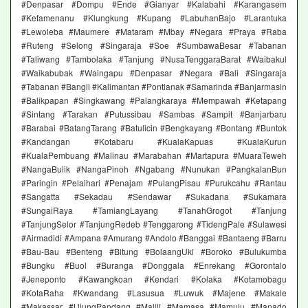
#Denpasar #Dompu #Ende #Gianyar #Kalabahi #Karangasem
#Kefamenanu #Klungkung #Kupang #LabuhanBajo #Larantuka
#Lewoleba #Maumere #Mataram #Mbay #Negara #Praya #Raba
#Ruteng #Selong #Singaraja #Soe #SumbawaBesar #Tabanan
#Taliwang #Tambolaka #Tanjung #NusaTenggaraBarat #Waibakul
#Waikabubak #Waingapu #Denpasar #Negara #Bali #Singaraja
#Tabanan #Bangli #Kalimantan #Pontianak #Samarinda #Banjarmasin
#Balikpapan #Singkawang #Palangkaraya #Mempawah #Ketapang
#Sintang #Tarakan #Putussibau #Sambas #Sampit #Banjarbaru
#Barabai #BatangTarang #Batulicin #Bengkayang #Bontang #Buntok
#Kandangan #Kotabaru #KualaKapuas #KualaKurun
#KualaPembuang #Malinau #Marabahan #Martapura #MuaraTeweh
#NangaBulik #NangaPinoh #Ngabang #Nunukan #PangkalanBun
#Paringin #Pelaihari #Penajam #PulangPisau #Purukcahu #Rantau
#Sangatta #Sekadau #Sendawar #Sukadana #Sukamara
#SungaiRaya #TamiangLayang #TanahGrogot #Tanjung
#TanjungSelor #TanjungRedeb #Tenggarong #TidengPale #Sulawesi
#Airmadidi #Ampana #Amurang #Andolo #Banggai #Bantaeng #Barru
#Bau-Bau #Benteng #Bitung #BolaangUki #Boroko #Bulukumba
#Bungku #Buol #Buranga #Donggala #Enrekang #Gorontalo
#Jeneponto #Kawangkoan #Kendari #Kolaka #Kotamobagu
#KotaRaha #Kwandang #Lasusua #Luwuk #Majene #Makale
#Makassar #UjungPandang #Malili #Mamasa #Mamuju #Manado