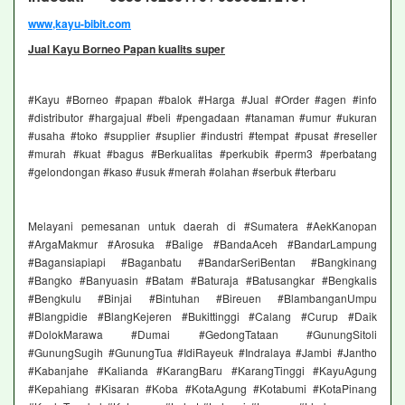
www,kayu-bibit.com
Jual Kayu Borneo Papan kualits super
#Kayu #Borneo #papan #balok #Harga #Jual #Order #agen #info
#distributor #hargajual #beli #pengadaan #tanaman #umur #ukuran
#usaha #toko #supplier #suplier #industri #tempat #pusat #reseller
#murah #kuat #bagus #Berkualitas #perkubik #perm3 #perbatang
#gelondongan #kaso #usuk #merah #olahan #serbuk #terbaru
Melayani pemesanan untuk daerah di #Sumatera #AekKanopan
#ArgaMakmur #Arosuka #Balige #BandaAceh #BandarLampung
#Bagansiapiapi #Baganbatu #BandarSeriBentan #Bangkinang
#Bangko #Banyuasin #Batam #Baturaja #Batusangkar #Bengkalis
#Bengkulu #Binjai #Bintuhan #Bireuen #BlambanganUmpu
#Blangpidie #BlangKejeren #Bukittinggi #Calang #Curup #Daik
#DolokMarawa #Dumai #GedongTataan #GunungSitoli
#GunungSugih #GunungTua #IdiRayeuk #Indralaya #Jambi #Jantho
#Kabanjahe #Kalianda #KarangBaru #KarangTinggi #KayuAgung
#Kepahiang #Kisaran #Koba #KotaAgung #Kotabumi #KotaPinang