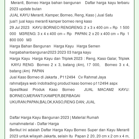
Meranti, Borneo Harga bahan bangunan Daftar harga kayu terbaru
2023 update bulan
JUAL KAYU Meranti, Kamper, Borneo, Reng, Kaso | Jual Satu
jual1 jual kayu meranti kamper borneo reng kaso
29 Jul 2023 KAYU BORNEO RENGRENG: 2 x 3 x 400 cm = Rp 1 500
000 M3RENG: 3 x 4 x 400 cm = Rp PAPAN: 2 x 20 x 400 cm = Rp 1
800 000 M3
Harga Bahan Bangunan Harga Kayu Harga Semen
hargabahanbangunan2023 2023 03 harga kayu
Harga Kayu Harga Kayu dan Triplek 2023 : Reng, Kaso Galar, Triplek
KAYU RENG Borneo 2 x 3, batang (4m), 17 000, Borneo 3 x 4,
batang (4m) PAPAN
Jual Kaso Borneo di Jakarta , P112494 Cv Rahmat Jaya
rahmatjaya web indotrading product kaso borneo p112494 aspx
Spesifikasi Produk Kaso Borneo JUAL MACAM2 KAYU:
BORNEO,MERANTI,KAMPER,BERBAGAI
UKURAN:PAPAN,BALOK,KASO,RENG DAN; JUAL
Daftar Harga Kayu Bangunan 2023 | Material Rumah
rumahmaterial › Daftar Harga
Berikut ini adalah Daftar Harga Kayu Borneo Super dan Kayu Meranti
2023 untuk wilayah Jakarta, selain itu Papan 2 20, 20 cm x 2 cm x 4 m,