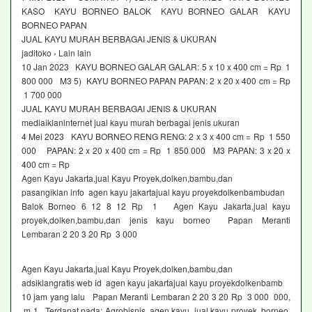
KASO KAYU BORNEO BALOK KAYU BORNEO GALAR KAYU
BORNEO PAPAN
JUAL KAYU MURAH BERBAGAI JENIS & UKURAN
jaditoko › Lain lain
10 Jan 2023 KAYU BORNEO GALAR GALAR: 5 x 10 x 400 cm = Rp 1
800 000 M3 5) KAYU BORNEO PAPAN PAPAN: 2 x 20 x 400 cm = Rp
1 700 000
JUAL KAYU MURAH BERBAGAI JENIS & UKURAN
mediaiklaninternet jual kayu murah berbagai jenis ukuran
4 Mei 2023 KAYU BORNEO RENG RENG: 2 x 3 x 400 cm = Rp 1 550
000 PAPAN: 2 x 20 x 400 cm = Rp 1 850 000 M3 PAPAN: 3 x 20 x
400 cm = Rp
Agen Kayu Jakarta,jual Kayu Proyek,dolken,bambu,dan
pasangiklan info agen kayu jakartajual kayu proyekdolkenbambudan
Balok Borneo 6 12 8 12 Rp 1 Agen Kayu Jakarta,jual kayu
proyek,dolken,bambu,dan jenis kayu borneo Papan Meranti
Lembaran 2 20 3 20 Rp 3 000
Agen Kayu Jakarta,jual Kayu Proyek,dolken,bambu,dan
adsiklangratis web id agen kayu jakartajual kayu proyekdolkenbamb
10 jam yang lalu Papan Meranti Lembaran 2 20 3 20 Rp 3 000 000,
m 1 Terdapat pada: Agrobisnis, agen kayu, jual kayu proyek, borneo,