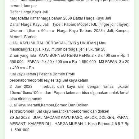
meranti, kamper
Daftar Harga Kayu Jati
hargadaftar daftar harga bahan 2058 Daftar Harga Kayu Jati
Daftar Harga Kayu Jati Type : Papan; Model : FJL (finger joint layer);
Ukuran : 1,5cm x 60cm x Harga Kayu Terbaru 2023 ( Jati, Kamper,
Meranti, Borneo
JUAL KAYU MURAH BERBAGAI JENIS $ UKURAN | Mau
mauiklangratis jual kayu murah berbagai jenis ukuran 20
2 hari yang lalu KAYU BORNEO RENG RENG: 2 x 3 x 400 cm = Rp 1
550 000 PAPAN: 2 x 20 x 400 cm = Rp 1 850 000 M3 PAPAN: 3 x 20
x 400 cm = Rp
jual kayu ketam | Pesona Borneo Profil
pesonaborneoprofil esy es tag jual kayu ketam
2 Jan 2023 Terbuat dari kayu ulin dengan variasi ukuran
10cmx10cmx100cm dan Papan ketaman bisa digunakan untuk lantai
atau dinding rumah
Jual Kayu Meranti,Kamper,Borneo Dan Dolken
sentrapromosi jual kayu merantikamperborneo dan dolken
30 Jul 2023 JUAL MACAM2 KAYU KASO, BALOK, DOLKEN, PAPAN,
MERANTI, KAMPER DLL HARGA MURAH 1 Kaso Borneo 4 6 5 7 Rp
1 500 000