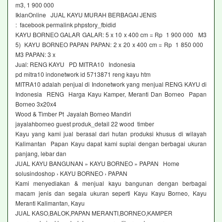
m3, 1 900 000
IklanOnline JUAL KAYU MURAH BERBAGAI JENIS
: facebook permalink phpstory_fbidid
KAYU BORNEO GALAR GALAR: 5 x 10 x 400 cm = Rp 1 900 000 M3
5) KAYU BORNEO PAPAN PAPAN: 2 x 20 x 400 cm = Rp 1 850 000
M3 PAPAN: 3 x
Jual: RENG KAYU PD MITRA10 Indonesia
pd mitra10 indonetwork id 5713871 reng kayu htm
MITRA10 adalah penjual di Indonetwork yang menjual RENG KAYU di
Indonesia RENG Harga Kayu Kamper, Meranti Dan Borneo Papan
Borneo 3x20x4
Wood & Timber Pt Jayalah Borneo Mandiri
jayalahborneo guest produk_detail 22 wood timber
Kayu yang kami jual berasal dari hutan produksi khusus di wilayah
Kalimantan Papan Kayu dapat kami suplai dengan berbagai ukuran
panjang, lebar dan
JUAL KAYU BANGUNAN » KAYU BORNEO » PAPAN Home
solusindoshop › KAYU BORNEO › PAPAN
Kami menyediakan & menjual kayu bangunan dengan berbagai
macam jenis dan segala ukuran seperti Kayu Kayu Borneo, Kayu
Meranti Kalimantan, Kayu
JUAL KASO,BALOK,PAPAN MERANTI,BORNEO,KAMPER