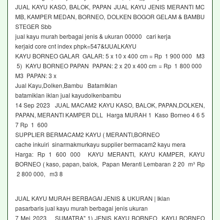
JUAL KAYU KASO, BALOK, PAPAN JUAL KAYU JENIS MERANTI MC
MB, KAMPER MEDAN, BORNEO, DOLKEN BOGOR GELAM & BAMBU
STEGER Sbb
jual kayu murah berbagai jenis & ukuran 00000 cari kerja
kerjaid core cnt index phpk=547&fJUALKAYU
KAYU BORNEO GALAR GALAR: 5 x 10 x 400 cm = Rp 1 900 000 M3
5) KAYU BORNEO PAPAN PAPAN: 2 x 20 x 400 cm = Rp 1 800 000
M3 PAPAN: 3 x
Jual Kayu,Dolken,Bambu BatamIklan
batamiklan iklan jual kayudolkenbambu
14 Sep 2023 JUAL MACAM2 KAYU KASO, BALOK, PAPAN,DOLKEN,
PAPAN, MERANTI KAMPER DLL Harga MURAH 1 Kaso Borneo 4 6 5
7 Rp 1 600
SUPPLIER BERMACAM2 KAYU ( MERANTI,BORNEO
cache inkuiri sinarmakmurkayu supplier bermacam2 kayu mera
Harga: Rp 1 600 000 KAYU MERANTI, KAYU KAMPER, KAYU
BORNEO ( kaso, papan, balok, Papan Meranti Lembaran 2 20 m³ Rp
2 800 000, m3 8
JUAL KAYU MURAH BERBAGAI JENIS & UKURAN | Iklan
pasarbaris jual kayu murah berbagai jenis ukuran
7 Mei 2023 SUMATRA" 1) JENIS KAYU BORNEO KAYU BORNEO