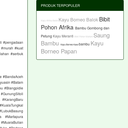
PRODUK TERPOPULER
Bibit
Kayu Borneo Balok
Kayu Afrika Balok
Pohon Afrika
Bambu Gombong dan
Saung
Petung
Kayu Meranti
Bibit Pohon Mahoni
Bambu
Kayu
eli #pengadaan
bambu
Kayu Borneo Kaso
r #murah #kuat
Borneo Papan
lahan #serbuk
ge #BandaAceh
yuasin #Batam
pu #Blangpidie
#GunungSitoli
a #KarangBaru
#KualaTungkal
 #LubukBasung
a #Martapura
 #MuaraBulian
Muko #Padang