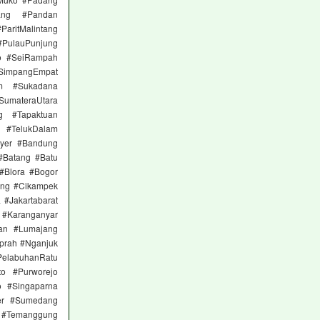
ang #Pandan
itMalintang
#PulauPunjung
to #SeiRampah
 #SimpangEmpat
am #Sukadana
materaUtara
g #Tapaktuan
 #TelukDalam
nyer #Bandung
#Batang #Batu
 #Blora #Bogor
ong #Cikampek
 #Jakartabarat
n #Karanganyar
an #Lumajang
prah #Nganjuk
elabuhanRatu
to #Purworejo
 #Singaparna
er #Sumedang
 #Temanggung