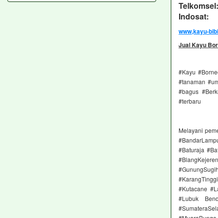
Telkomsel
Indosat: 
www,kayu-bib
Jual Kayu Bor
#Kayu #Borneo
#tanaman #umu
#bagus #Berk
#terbaru
Melayani pem
#BandarLampu
#Baturaja #Ba
#BlangKejere
#GunungSugih
#KarangTingg
#Kutacane #L
#Lubuk Bend
#SumateraSel
#MuaraBungo