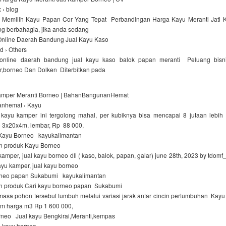
 › blog
Memilih Kayu Papan Cor Yang Tepat Perbandingan Harga Kayu Meranti Jati 
ng berbahagia, jika anda sedang
 Online Daerah Bandung Jual Kayu Kaso
id › Others
l online daerah bandung jual kayu kaso balok papan meranti Peluang bis
r,borneo Dan Dolken Diterbitkan pada
amper Meranti Borneo | BahanBangunanHemat
nhemat › Kayu
ayu kamper ini tergolong mahal, per kubiknya bisa mencapai 8 jutaan lebi
 3x20x4m, lembar, Rp 88 000,
Kayu Borneo kayukalimantan
n produk Kayu Borneo
mper, jual kayu borneo dll ( kaso, balok, papan, galar) june 28th, 2023 by tdomf_
kayu kamper, jual kayu borneo
orneo papan Sukabumi kayukalimantan
n produk Cari kayu borneo papan Sukabumi
masa pohon tersebut tumbuh melalui variasi jarak antar cincin pertumbuhan Kay
4m harga m3 Rp 1 600 000,
rneo Jual kayu Bengkirai,Meranti,kempas
 kayu borneo