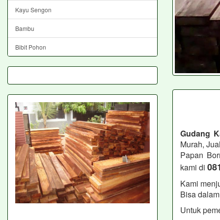
Kayu Sengon
Bambu
Bibit Pohon
Gudang K
Murah, Jua
Papan Bor
08
kami di
Kami menju
Bisa dalam 
Untuk peme