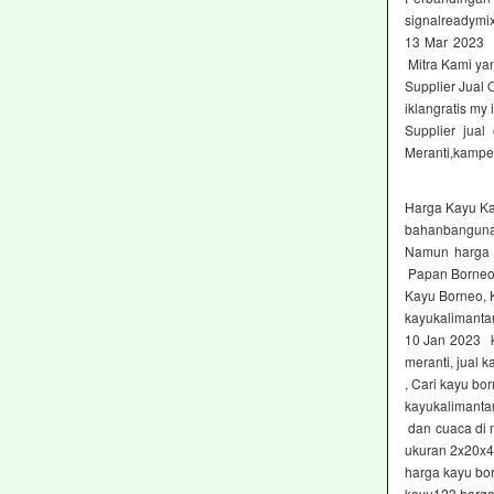
signalreadymix
13 Mar 2023 
Mitra Kami ya
Supplier Jual
iklangratis my 
Supplier jua
Meranti,kampe
Harga Kayu K
bahanbanguna
Namun harga k
Papan Borneo
Kayu Borneo, 
kayukalimanta
10 Jan 2023 ka
meranti, jual 
, Cari kayu b
kayukalimanta
dan cuaca di 
ukuran 2x20x
harga kayu bo
kayu123 harga