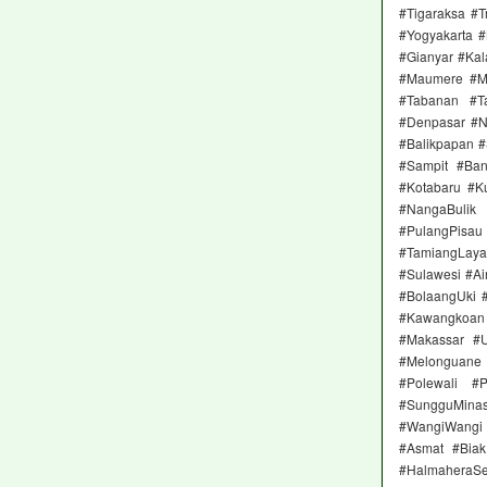
#Tigaraksa #
#Yogyakarta 
#Gianyar #Ka
#Maumere #M
#Tabanan #T
#Denpasar #Ne
#Balikpapan 
#Sampit #Ban
#Kotabaru #K
#NangaBulik
#PulangPisau
#TamiangLay
#Sulawesi #A
#BolaangUki 
#Kawangkoan 
#Makassar #
#Melonguane
#Polewali #
#SungguMinas
#WangiWangi
#Asmat #Biak
#HalmaheraS