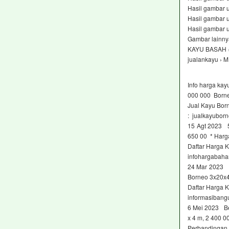
Hasil gambar 
Hasil gambar 
Hasil gambar 
Gambar lainny
KAYU BASAH 
jualankayu ›
Info harga ka
000 000 Borne
Jual Kayu Bor
: jualkayubor
15 Agt 2023 5
650 00 * Harga
Daftar Harga 
infohargabaha
24 Mar 2023 
Borneo 3x20x4
Daftar Harga 
informasibang
6 Mei 2023 Be
x 4 m, 2 400 
Perbandingan 