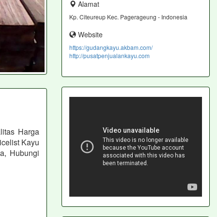
Alamat
Kp. Citeureup Kec. Pagerageung - Indonesia
Website
https://gudangkayu.akbam.com/
http://pusatpenjualankayu.com
itas Harga
celist Kayu
a, Hubungi