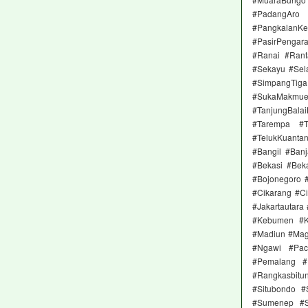
#PadangAro
#Pangkalan
#PasirPengar
#Ranai #Rant
#Sekayu #Sela
#SimpangTig
#SukaMakmu
#TanjungBal
#Tarempa #T
#TelukKuanta
#Bangil #Ban
#Bekasi #Beka
#Bojonegoro 
#Cikarang #Ci
#Jakartautara
#Kebumen #K
#Madiun #Mag
#Ngawi #Pac
#Pemalang #P
#Rangkasbit
#Situbondo 
#Sumenep #S