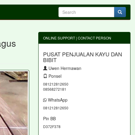
ONLINE SUPPORT | CONTACT PERSON
agus
PUSAT PENJUALAN KAYU DAN
BIBIT
Uwen Hermawan
Ponsel
081212812650
08568272181
WhatsApp
081212812650
Pin BB
D372F378