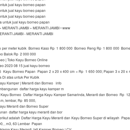
untuk jual kayu borneo papan
untuk jual kayu borneo papan
untuk jual kayu borneo papan
a untuk jual kayu borneo papan
» MERANTI JAMBI » MERANTI JAMBI • www
 MERANTI JAMBI › MERANTI JAMBI
yu per meter kubik Borneo Kaso Rp 1 800 000 Borneo Reng Rp 1 800 000 Bor
o Balok Rp 2 000 000
neo | Toko Kayu Borneo Online
neo 2023 08 15 jual kayu borneo
 Kayu Borneo Papan Papan 2 x 20 x 400 cm = Rp 1 650 000; Papan 3 x 20 x
 Di atas untuk Per Kubik
Kayu Kamper | Meranti dan Borneo info
nbangunan daftar harga kayu kamper m
Kayu Borneo Daftar Harga Kayu Kamper Samarinda, Meranti dan Borneo Rp 1
m, lembar, Rp 85 000,
Kayu Meranti dan Borneo Super
unan daftar harga kayu meranti dan bor
rikut adalah Daftar Harga Kayu Meranti dan Kayu Borneo Super di wilayah Papa
000, , m3, 63 Lembar Papan
Harga Kayu Meranti Jati Kamper Borneo | CV