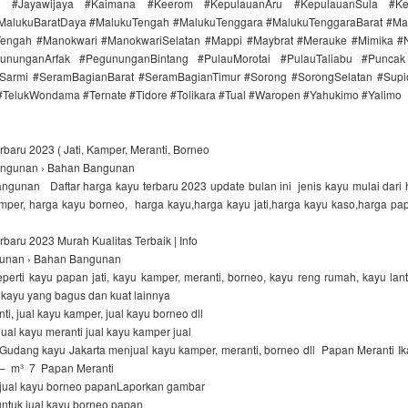
ta #Jayawijaya #Kaimana #Keerom #KepulauanAru #KepulauanSula #Ke
MalukuBaratDaya #MalukuTengah #MalukuTenggara #MalukuTenggaraBarat #
ngah #Manokwari #ManokwariSelatan #Mappi #Maybrat #Merauke #Mimika #
ununganArfak #PegununganBintang #PulauMorotai #PulauTaliabu #Punca
Sarmi #SeramBagianBarat #SeramBagianTimur #Sorong #SorongSelatan #Supi
 #TelukWondama #Ternate #Tidore #Tolikara #Tual #Waropen #Yahukimo #Yalimo
baru 2023 ( Jati, Kamper, Meranti, Borneo
ngunan › Bahan Bangunan
gunan Daftar harga kayu terbaru 2023 update bulan ini jenis kayu mulai dari ha
mper, harga kayu borneo, harga kayu,harga kayu jati,harga kayu kaso,harga pa
baru 2023 Murah Kualitas Terbaik | Info
gunan › Bahan Bangunan
perti kayu papan jati, kayu kamper, meranti, borneo, kayu reng rumah, kayu lant
s kayu yang bagus dan kuat lainnya
ti, jual kayu kamper, jual kayu borneo dll
jual kayu meranti jual kayu kamper jual
udang kayu Jakarta menjual kayu kamper, meranti, borneo dll Papan Meranti Ika
,– m³ 7 Papan Meranti
jual kayu borneo papanLaporkan gambar
untuk jual kayu borneo papan