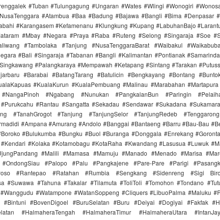
Trenggalek #Tuban #Tulungagung #Ungaran #Wates #Wlingi #Wonogiri #Wonos
#NusaTenggara #Atambua #Baa #Badung #Bajawa #Bangli #Bima #Denpasar
labahi #Karangasem #Kefamenanu #Klungkung #Kupang #LabuhanBajo #Larant
ataram #Mbay #Negara #Praya #Raba #Ruteng #Selong #Singaraja #Soe #
aliwang #Tambolaka #Tanjung #NusaTenggaraBarat #Waibakul #Waikabub
gara #Bali #Singaraja #Tabanan #Bangli #Kalimantan #Pontianak #Samarind
#Singkawang #Palangkaraya #Mempawah #Ketapang #Sintang #Tarakan #Putus
jarbaru #Barabai #BatangTarang #Batulicin #Bengkayang #Bontang #Bunt
ualaKapuas #KualaKurun #KualaPembuang #Malinau #Marabahan #Martapur
 #NangaPinoh #Ngabang #Nunukan #PangkalanBun #Paringin #Pelaih
 #Purukcahu #Rantau #Sangatta #Sekadau #Sendawar #Sukadana #Sukamar
ang #TanahGrogot #Tanjung #TanjungSelor #TanjungRedeb #Tenggarong
irmadidi #Ampana #Amurang #Andolo #Banggai #Bantaeng #Barru #Bau-Bau #Be
#Boroko #Bulukumba #Bungku #Buol #Buranga #Donggala #Enrekang #Goronta
#Kendari #Kolaka #Kotamobagu #KotaRaha #Kwandang #Lasusua #Luwuk #M
UjungPandang #Malili #Mamasa #Mamuju #Manado #Menado #Marisa #Ma
 #OndongSiau #Palopo #Palu #Pangkajene #Pare-Pare #Parigi #Pasangk
Poso #Rantepao #Ratahan #Rumbia #Sengkang #Sidenreng #Sigi Biro
a #Suwawa #Tahuna #Takalar #Tilamuta #ToliToli #Tomohon #Tondano #Tu
 #Wanggudu #Watampone #WatanSoppeng #Cliquers #LibuoPalma #Maluku #
 #Bintuni #BovenDigoel #BuruSelatan #Buru #Deiyai #Dogiyai #Fakfak #H
elatan #HalmaheraTengah #HalmaheraTimur #HalmaheraUtara #IntanJa