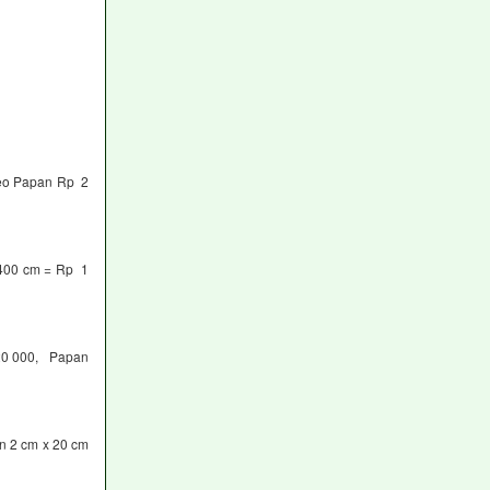
neo Papan Rp 2
 400 cm = Rp 1
20 000, Papan
n 2 cm x 20 cm