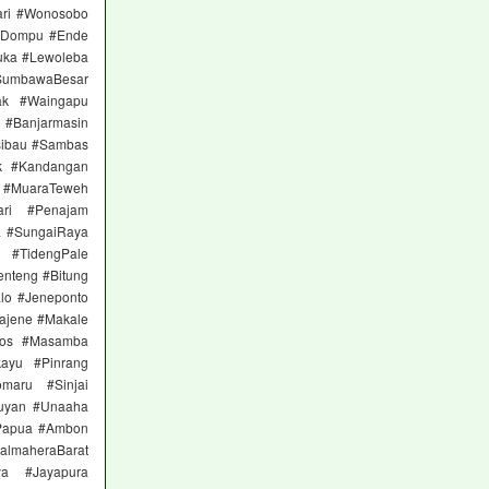
ari #Wonosobo
 #Dompu #Ende
uka #Lewoleba
SumbawaBesar
ak #Waingapu
a #Banjarmasin
sibau #Sambas
ok #Kandangan
a #MuaraTeweh
ari #Penajam
a #SungaiRaya
 #TidengPale
nteng #Bitung
lo #Jeneponto
ajene #Makale
ros #Masamba
ayu #Pinrang
maru #Sinjai
tuyan #Unaaha
Papua #Ambon
almaheraBarat
ya #Jayapura