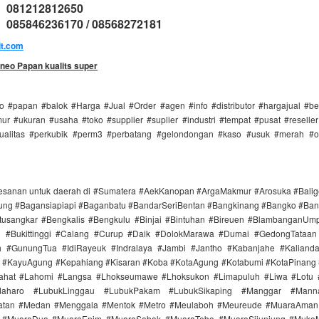
: 081212812650
085846236170 / 08568272181
it.com
neo Papan kualits super
 #papan #balok #Harga #Jual #Order #agen #info #distributor #hargajual #b
r #ukuran #usaha #toko #supplier #suplier #industri #tempat #pusat #reselle
ualitas #perkubik #perm3 #perbatang #gelondongan #kaso #usuk #merah #o
esanan untuk daerah di #Sumatera #AekKanopan #ArgaMakmur #Arosuka #Bali
ng #Bagansiapiapi #Baganbatu #BandarSeriBentan #Bangkinang #Bangko #Ban
tusangkar #Bengkalis #Bengkulu #Binjai #Bintuhan #Bireuen #BlambanganUm
n #Bukittinggi #Calang #Curup #Daik #DolokMarawa #Dumai #GedongTataan 
 #GunungTua #IdiRayeuk #Indralaya #Jambi #Jantho #Kabanjahe #Kaliand
i #KayuAgung #Kepahiang #Kisaran #Koba #KotaAgung #Kotabumi #KotaPinang 
ahat #Lahomi #Langsa #Lhokseumawe #Lhoksukon #Limapuluh #Liwa #Lotu
aharo #LubukLinggau #LubukPakam #LubukSikaping #Manggar #Mann
atan #Medan #Menggala #Mentok #Metro #Meulaboh #Meureude #MuaraAman
 #MuaraDua #MuaraEnim #MuaraSabak #MuaraTebo #MuaroSijunjung #Muko