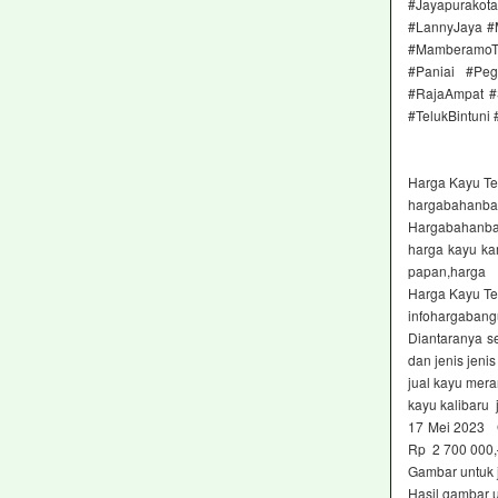
#Jayapurako
#LannyJaya #
#MamberamoTe
#Paniai #Peg
#RajaAmpat #
#TelukBintuni
Harga Kayu Ter
hargabahanba
Hargabahanban
harga kayu ka
papan,harga
Harga Kayu Ter
infohargaban
Diantaranya se
dan jenis jeni
jual kayu meran
kayu kalibaru 
17 Mei 2023 G
Rp 2 700 000
Gambar untuk 
Hasil gambar 