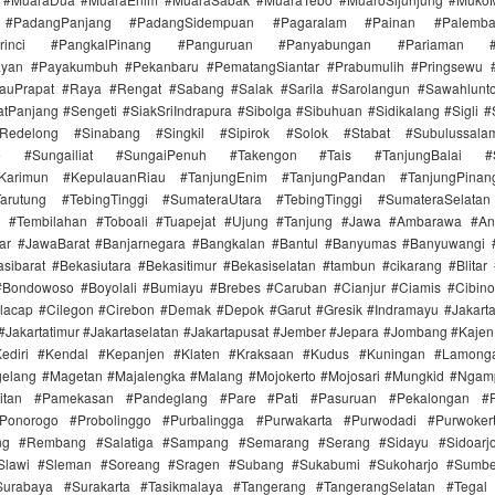
 #PadangPanjang #PadangSidempuan #Pagaralam #Painan #Palemb
Kerinci #PangkalPinang #Panguruan #Panyabungan #Pariaman #Par
ayan #Payakumbuh #Pekanbaru #PematangSiantar #Prabumulih #Pringsewu 
auPrapat #Raya #Rengat #Sabang #Salak #Sarila #Sarolangun #Sawahlun
tPanjang #Sengeti #SiakSriIndrapura #Sibolga #Sibuhuan #Sidikalang #Sigli
aRedelong #Sinabang #Singkil #Sipirok #Solok #Stabat #Subulussal
e #Sungailiat #SungaiPenuh #Takengon #Tais #TanjungBalai #Su
aiKarimun #KepulauanRiau #TanjungEnim #TanjungPandan #TanjungPinan
arutung #TebingTinggi #SumateraUtara #TebingTinggi #SumateraSelatan
n #Tembilahan #Toboali #Tuapejat #Ujung #Tanjung #Jawa #Ambarawa #A
jar #JawaBarat #Banjarnegara #Bangkalan #Bantul #Banyumas #Banyuwangi 
sibarat #Bekasiutara #Bekasitimur #Bekasiselatan #tambun #cikarang #Blitar
#Bondowoso #Boyolali #Bumiayu #Brebes #Caruban #Cianjur #Ciamis #Cibin
lacap #Cilegon #Cirebon #Demak #Depok #Garut #Gresik #Indramayu #Jakarta
 #Jakartatimur #Jakartaselatan #Jakartapusat #Jember #Jepara #Jombang #Kaje
ediri #Kendal #Kepanjen #Klaten #Kraksaan #Kudus #Kuningan #Lamong
elang #Magetan #Majalengka #Malang #Mojokerto #Mojosari #Mungkid #Ngam
itan #Pamekasan #Pandeglang #Pare #Pati #Pasuruan #Pekalongan #P
onorogo #Probolinggo #Purbalingga #Purwakarta #Purwodadi #Purwoker
ung #Rembang #Salatiga #Sampang #Semarang #Serang #Sidayu #Sidoarjo
#Slawi #Sleman #Soreang #Sragen #Subang #Sukabumi #Sukoharjo #Sumb
urabaya #Surakarta #Tasikmalaya #Tangerang #TangerangSelatan #Tegal