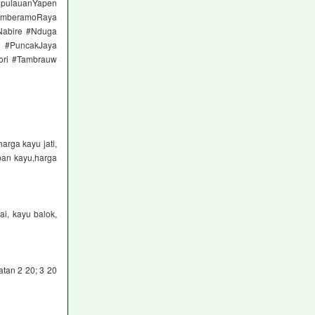
pulauanYapen
MamberamoRaya
Nabire #Nduga
k #PuncakJaya
ori #Tambrauw
rga kayu jati,
pan kayu,harga
ai, kayu balok,
tan 2 20; 3 20