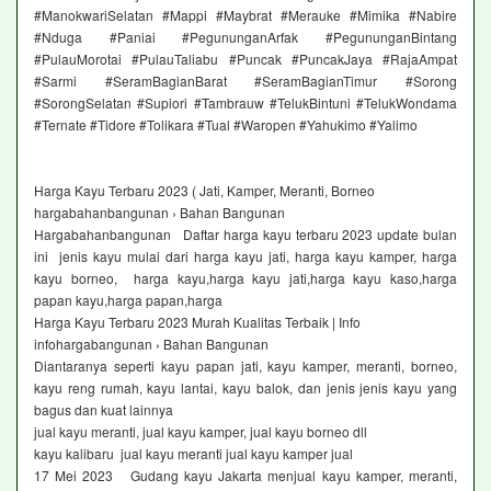
#ManokwariSelatan #Mappi #Maybrat #Merauke #Mimika #Nabire
#Nduga #Paniai #PegununganArfak #PegununganBintang
#PulauMorotai #PulauTaliabu #Puncak #PuncakJaya #RajaAmpat
#Sarmi #SeramBagianBarat #SeramBagianTimur #Sorong
#SorongSelatan #Supiori #Tambrauw #TelukBintuni #TelukWondama
#Ternate #Tidore #Tolikara #Tual #Waropen #Yahukimo #Yalimo
Harga Kayu Terbaru 2023 ( Jati, Kamper, Meranti, Borneo
hargabahanbangunan › Bahan Bangunan
Hargabahanbangunan Daftar harga kayu terbaru 2023 update bulan
ini jenis kayu mulai dari harga kayu jati, harga kayu kamper, harga
kayu borneo, harga kayu,harga kayu jati,harga kayu kaso,harga
papan kayu,harga papan,harga
Harga Kayu Terbaru 2023 Murah Kualitas Terbaik | Info
infohargabangunan › Bahan Bangunan
Diantaranya seperti kayu papan jati, kayu kamper, meranti, borneo,
kayu reng rumah, kayu lantai, kayu balok, dan jenis jenis kayu yang
bagus dan kuat lainnya
jual kayu meranti, jual kayu kamper, jual kayu borneo dll
kayu kalibaru jual kayu meranti jual kayu kamper jual
17 Mei 2023 Gudang kayu Jakarta menjual kayu kamper, meranti,