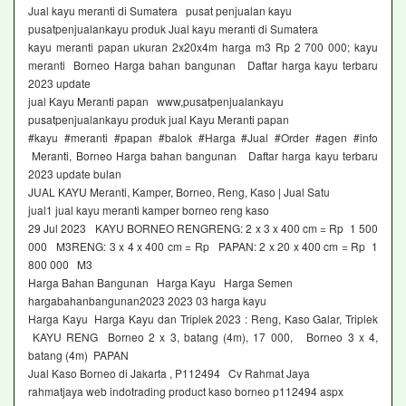
Jual kayu meranti di Sumatera pusat penjualan kayu
pusatpenjualankayu produk Jual kayu meranti di Sumatera
kayu meranti papan ukuran 2x20x4m harga m3 Rp 2 700 000; kayu
meranti Borneo Harga bahan bangunan Daftar harga kayu terbaru
2023 update
jual Kayu Meranti papan www,pusatpenjualankayu
pusatpenjualankayu produk jual Kayu Meranti papan
#kayu #meranti #papan #balok #Harga #Jual #Order #agen #info
Meranti, Borneo Harga bahan bangunan Daftar harga kayu terbaru
2023 update bulan
JUAL KAYU Meranti, Kamper, Borneo, Reng, Kaso | Jual Satu
jual1 jual kayu meranti kamper borneo reng kaso
29 Jul 2023 KAYU BORNEO RENGRENG: 2 x 3 x 400 cm = Rp 1 500
000 M3RENG: 3 x 4 x 400 cm = Rp PAPAN: 2 x 20 x 400 cm = Rp 1
800 000 M3
Harga Bahan Bangunan Harga Kayu Harga Semen
hargabahanbangunan2023 2023 03 harga kayu
Harga Kayu Harga Kayu dan Triplek 2023 : Reng, Kaso Galar, Triplek
KAYU RENG Borneo 2 x 3, batang (4m), 17 000, Borneo 3 x 4,
batang (4m) PAPAN
Jual Kaso Borneo di Jakarta , P112494 Cv Rahmat Jaya
rahmatjaya web indotrading product kaso borneo p112494 aspx