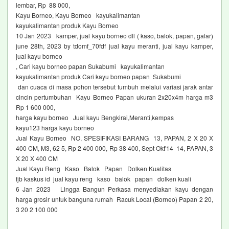
lembar, Rp 88 000,
Kayu Borneo, Kayu Borneo kayukalimantan
kayukalimantan produk Kayu Borneo
10 Jan 2023 kamper, jual kayu borneo dll ( kaso, balok, papan, galar)
june 28th, 2023 by tdomf_70fdf jual kayu meranti, jual kayu kamper,
jual kayu borneo
, Cari kayu borneo papan Sukabumi kayukalimantan
kayukalimantan produk Cari kayu borneo papan Sukabumi
dan cuaca di masa pohon tersebut tumbuh melalui variasi jarak antar
cincin pertumbuhan Kayu Borneo Papan ukuran 2x20x4m harga m3
Rp 1 600 000,
harga kayu borneo Jual kayu Bengkirai,Meranti,kempas
kayu123 harga kayu borneo
Jual Kayu Borneo NO, SPESIFIKASI BARANG 13, PAPAN, 2 X 20 X
400 CM, M3, 62 5, Rp 2 400 000, Rp 38 400, Sept Okt'14 14, PAPAN, 3
X 20 X 400 CM
Jual Kayu Reng Kaso Balok Papan Dolken Kualitas
fjb kaskus id jual kayu reng kaso balok papan dolken kuali
6 Jan 2023 Lingga Bangun Perkasa menyediakan kayu dengan
harga grosir untuk banguna rumah Racuk Local (Borneo) Papan 2 20,
3 20 2 100 000