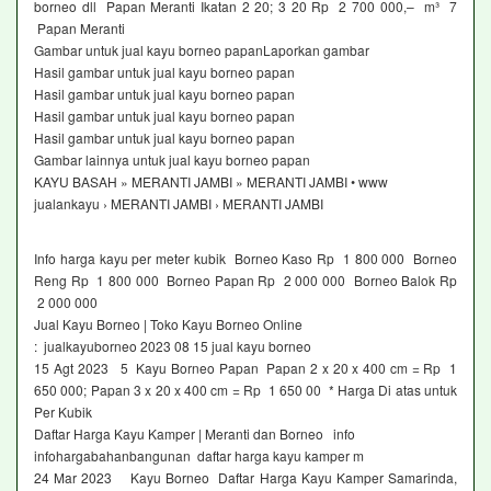
borneo dll Papan Meranti Ikatan 2 20; 3 20 Rp 2 700 000,– m³ 7
Papan Meranti
Gambar untuk jual kayu borneo papanLaporkan gambar
Hasil gambar untuk jual kayu borneo papan
Hasil gambar untuk jual kayu borneo papan
Hasil gambar untuk jual kayu borneo papan
Hasil gambar untuk jual kayu borneo papan
Gambar lainnya untuk jual kayu borneo papan
KAYU BASAH » MERANTI JAMBI » MERANTI JAMBI • www
jualankayu › MERANTI JAMBI › MERANTI JAMBI
Info harga kayu per meter kubik Borneo Kaso Rp 1 800 000 Borneo
Reng Rp 1 800 000 Borneo Papan Rp 2 000 000 Borneo Balok Rp
2 000 000
Jual Kayu Borneo | Toko Kayu Borneo Online
: jualkayuborneo 2023 08 15 jual kayu borneo
15 Agt 2023 5 Kayu Borneo Papan Papan 2 x 20 x 400 cm = Rp 1
650 000; Papan 3 x 20 x 400 cm = Rp 1 650 00 * Harga Di atas untuk
Per Kubik
Daftar Harga Kayu Kamper | Meranti dan Borneo info
infohargabahanbangunan daftar harga kayu kamper m
24 Mar 2023 Kayu Borneo Daftar Harga Kayu Kamper Samarinda,