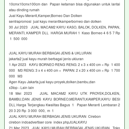
10cmx10cmx100cm dan Papan ketaman bisa digunakan untuk lantai
atau dinding rumah
Jual Kayu Meranti,Kamper,Borneo Dan Dolken
sentrapromosi jual kayu merantikamperborneo dan dolken
30 Jul 2023 JUAL MACAM2 KAYU KASO, BALOK, DOLKEN, PAPAN,
MERANTI, KAMPER DLL HARGA MURAH 1 Kaso Borneo 4 6 5 7 Rp
1 500 000
JUAL KAYU MURAH BERBAGAI JENIS & UKLURAN
jakarta2 jual kayu murah berbagai jenis ukluran
1 Apr 2023 KAYU BORNEO RENG RENG: 2 x 3 x 400 cm = Rp 1 400
000 M3 RENG: 3 x 4 x 400 cm = PAPAN: 2 x 20 x 400 cm = Rp 1 700
000 M3
Agen Kayu Jakarta,jual kayu proyek,dolken,bambu,dan
x3top › Lain lain
18 Mei 2023 JUAL MACAM2 KAYU UTK PROYEK,DOLKEN,
BAMBU,DAN JENIS KAYU BORNEO,MERANTI,KAMPER,KAYU BESI
DLL Harga Terjangkau Kwalitas Bagus 1 Papan Meranti Lembaran 2
20 3 20 Rp 3 000 000, m 1
JUAL KAYU MURAH BERBAGAI JENIS UKURAN Cirebon
cirebon indoadvertiser core index phpJUALKAYU
21 Mar 2023 JUAL KAYU MURAH BERBAGAI JENIS UKURAN Toko