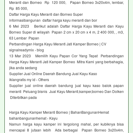
Meranti dan Borneo Rp 120 000, Papan Borneo 3x20x4m, lembar,
Rp 85 000,
Daftar Harga Kayu Meranti dan Borneo Super
informasibangunan daftar harga kayu meranti dan bor
6 Mei 2023 Berikut adalah Daftar Harga Kayu Meranti dan Kayu
Borneo Super di wilayah Papan 2 cm x 20 cm x 4 m, 2 400 000, , m3,
63 Lembar Papan
Perbandingan Harga Kayu Meranti Jati Kamper Borneo | CV
signalreadymix › blog
13 Mar 2023 Memilih Kayu Papan Cor Yang Tepat Perbandingan
Harga Kayu Meranti Jati Kamper Borneo Mitra Kami yang berbahagia,
jika anda sedang
Supplier Jual Online Daerah Bandung Jual Kayu Kaso
iklangratis my id › Others
Supplier jual online daerah bandung jual kayu kaso balok papan
meranti Peluang bisnis Jual Kayu Meranti,kamper,borneo Dan Dolken
Diterbitkan pada
Harga Kayu Kamper Meranti Borneo | BahanBangunanHemat
bahanbangunanhemat › Kayu
Namun harga kayu kamper ini tergolong mahal, per kubiknya bisa
mencapai 8 jutaan lebih Ada berbagai Papan Borneo 3x20x4m,