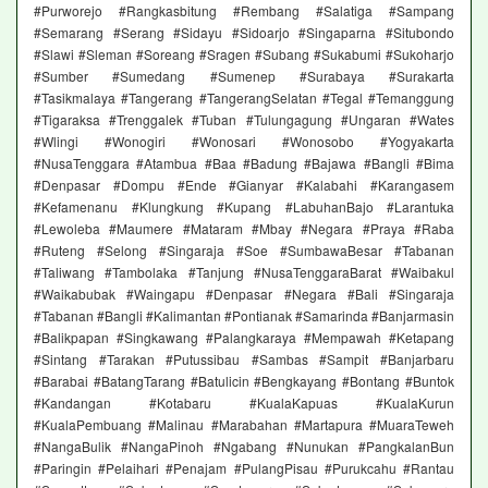
#Purworejo #Rangkasbitung #Rembang #Salatiga #Sampang
#Semarang #Serang #Sidayu #Sidoarjo #Singaparna #Situbondo
#Slawi #Sleman #Soreang #Sragen #Subang #Sukabumi #Sukoharjo
#Sumber #Sumedang #Sumenep #Surabaya #Surakarta
#Tasikmalaya #Tangerang #TangerangSelatan #Tegal #Temanggung
#Tigaraksa #Trenggalek #Tuban #Tulungagung #Ungaran #Wates
#Wlingi #Wonogiri #Wonosari #Wonosobo #Yogyakarta
#NusaTenggara #Atambua #Baa #Badung #Bajawa #Bangli #Bima
#Denpasar #Dompu #Ende #Gianyar #Kalabahi #Karangasem
#Kefamenanu #Klungkung #Kupang #LabuhanBajo #Larantuka
#Lewoleba #Maumere #Mataram #Mbay #Negara #Praya #Raba
#Ruteng #Selong #Singaraja #Soe #SumbawaBesar #Tabanan
#Taliwang #Tambolaka #Tanjung #NusaTenggaraBarat #Waibakul
#Waikabubak #Waingapu #Denpasar #Negara #Bali #Singaraja
#Tabanan #Bangli #Kalimantan #Pontianak #Samarinda #Banjarmasin
#Balikpapan #Singkawang #Palangkaraya #Mempawah #Ketapang
#Sintang #Tarakan #Putussibau #Sambas #Sampit #Banjarbaru
#Barabai #BatangTarang #Batulicin #Bengkayang #Bontang #Buntok
#Kandangan #Kotabaru #KualaKapuas #KualaKurun
#KualaPembuang #Malinau #Marabahan #Martapura #MuaraTeweh
#NangaBulik #NangaPinoh #Ngabang #Nunukan #PangkalanBun
#Paringin #Pelaihari #Penajam #PulangPisau #Purukcahu #Rantau