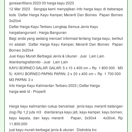
goresanfillans 2023 03 harga kayu 2023
12 Mar 2023 Sengaja kami menyajikan info harga kayu di beberapa
kota Daftar Harga Kayu Kamper, Meranti Dan Borneo Papan Borneo
3x20x4
Daftar Harga Kayu Terbaru Lengkap Semua Jenis Kayu
hargabangunant › Harga Bangunan
Bagi anda yang sedang mencari informasi tentang harga kayu, berikut
ini adalah Daftar Harga Kayu Kamper, Meranti Dan Borneo Papan
Borneo 3x20x4
Jual Kayu Murah Berbagai Jenis & Ukuran Jual Lain Lain
iklanbarisgratisindo › Jual Lain Lain
KAYU BORNEO GALAR GALAR: 5 x 10 x 400 cm = Rp 1 800 000 M3
5) KAYU BORNEO PAPAN PAPAN: 2 x 20 x 400 cm = Rp 1 700 000
M3 PAPAN: 3 x
Info Harga Kayu Kalimantan Terbaru 2023 | Daftar Harga
harga web id › Properti
Harga kayu kalimantan cukup bervariasi jenis kayu meranti batangan
(log) Rp 1,2 juta m3 diantaranya kayu jati, kayu kamper, kayu borneo,
kayu kepala, dan kayu meranti Papan, 3x30x4 4x30x4, Rp
11,800,000
jual kayu murah berbagai jenis & ukuran Distrobia Inc