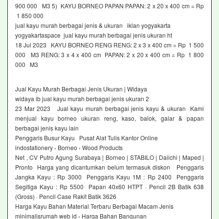
900 000 M3 5) KAYU BORNEO PAPAN PAPAN: 2 x 20 x 400 cm = Rp
1 850 000
jual kayu murah berbagai jenis & ukuran iklan yogyakarta
yogyakartaspace jual kayu murah berbagai jenis ukuran ht
18 Jul 2023 KAYU BORNEO RENG RENG: 2 x 3 x 400 cm = Rp 1 500
000 M3 RENG: 3 x 4 x 400 cm PAPAN: 2 x 20 x 400 cm = Rp 1 800
000 M3
Jual Kayu Murah Berbagai Jenis Ukuran | Widaya
widaya ib jual kayu murah berbagai jenis ukuran 2
23 Mar 2023 Jual kayu murah berbagai jenis kayu & ukuran Kami
menjual kayu borneo ukuran reng, kaso, balok, galar & papan
berbagai jenis kayu lain
Penggaris Busur Kayu Pusat Alat Tulis Kantor Online
indostationery › Borneo › Wood Products
Net , CV Putro Agung Surabaya | Borneo | STABILO | Daiichi | Maped |
Pronto Harga yang dicantumkan belum termasuk diskon Penggaris
Jangka Kayu : Rp 3000 Penggaris Kayu 1M : Rp 2400 Penggaris
Segitiga Kayu : Rp 5500 Papan 40x60 HTPT · Pencil 2B Batik 638
(Gross) · Pencil Case Rakit Batik 3626
Harga Kayu Bahan Material Terbaru Berbagai Macam Jenis
minimalisrumah web id › Harga Bahan Bangunan