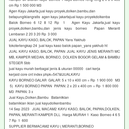
cm Rp 1 500 000 M3
Agen Kayu Jakarta,jual kayu proyek,dolken,bambu,dan
betapungiklangratis agen kayu jakartajual kayu proyekdolkenba
Balok Borneo 6 12 8 12 Rp 1 Agen Kayu Jakarta,jual kayu
proyek,dolken,bambu,dan jenis kayu borneo Papan Meranti
Lembaran 2 20 3 20 Rp 3 000
JUAL KAYU KASO, BALOK, PAPAN Yans Yakhub
tokoterlengkap 24 jual kayu kaso balok papan_yans yakhub ht
JUAL KAYU KASO, BALOK, PAPAN JUAL KAYU JENIS MERANTI MC
MB, KAMPER MEDAN, BORNEO, DOLKEN BOGOR GELAM & BAMBU
STEGER Sbb
jual kayu murah berbagai jenis & ukuran 00000 cari kerja
kerjaid core cnt index phpk=547&fJUALKAYU
KAYU BORNEO GALAR GALAR: 5 x 10 x 400 cm = Rp 1 900 000 M3
5) KAYU BORNEO PAPAN PAPAN: 2 x 20 x 400 cm = Rp 1 800 000
M3 PAPAN: 3 x
Jual Kayu,Dolken,Bambu BatamIklan
batamiklan iklan jual kayudolkenbambu
14 Sep 2023 JUAL MACAM2 KAYU KASO, BALOK, PAPAN,DOLKEN,
PAPAN, MERANTI KAMPER DLL Harga MURAH 1 Kaso Borneo 4 6 5
7 Rp 1 600
SUPPLIER BERMACAM2 KAYU ( MERANTI,BORNEO