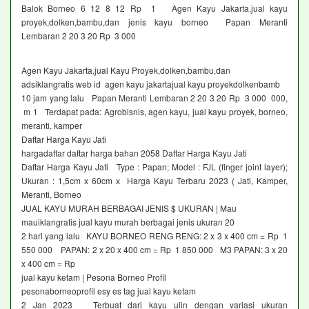
Balok Borneo 6 12 8 12 Rp 1 Agen Kayu Jakarta,jual kayu
proyek,dolken,bambu,dan jenis kayu borneo Papan Meranti
Lembaran 2 20 3 20 Rp 3 000
Agen Kayu Jakarta,jual Kayu Proyek,dolken,bambu,dan
adsiklangratis web id agen kayu jakartajual kayu proyekdolkenbamb
10 jam yang lalu Papan Meranti Lembaran 2 20 3 20 Rp 3 000 000,
m 1 Terdapat pada: Agrobisnis, agen kayu, jual kayu proyek, borneo,
meranti, kamper
Daftar Harga Kayu Jati
hargadaftar daftar harga bahan 2058 Daftar Harga Kayu Jati
Daftar Harga Kayu Jati Type : Papan; Model : FJL (finger joint layer);
Ukuran : 1,5cm x 60cm x Harga Kayu Terbaru 2023 ( Jati, Kamper,
Meranti, Borneo
JUAL KAYU MURAH BERBAGAI JENIS $ UKURAN | Mau
mauiklangratis jual kayu murah berbagai jenis ukuran 20
2 hari yang lalu KAYU BORNEO RENG RENG: 2 x 3 x 400 cm = Rp 1
550 000 PAPAN: 2 x 20 x 400 cm = Rp 1 850 000 M3 PAPAN: 3 x 20
x 400 cm = Rp
jual kayu ketam | Pesona Borneo Profil
pesonaborneoprofil esy es tag jual kayu ketam
2 Jan 2023 Terbuat dari kayu ulin dengan variasi ukuran