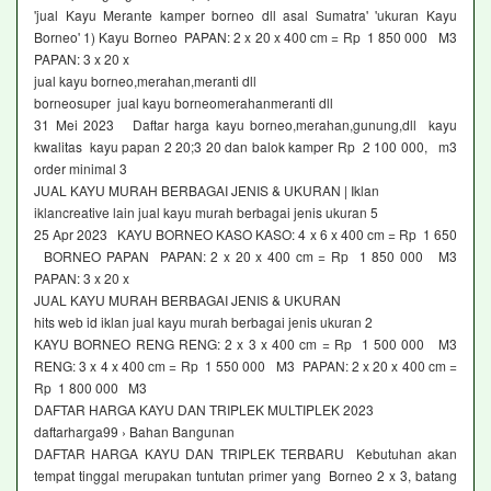
'jual Kayu Merante kamper borneo dll asal Sumatra' 'ukuran Kayu
Borneo' 1) Kayu Borneo PAPAN: 2 x 20 x 400 cm = Rp 1 850 000 M3
PAPAN: 3 x 20 x
jual kayu borneo,merahan,meranti dll
borneosuper jual kayu borneomerahanmeranti dll
31 Mei 2023 Daftar harga kayu borneo,merahan,gunung,dll kayu
kwalitas kayu papan 2 20;3 20 dan balok kamper Rp 2 100 000, m3
order minimal 3
JUAL KAYU MURAH BERBAGAI JENIS & UKURAN | Iklan
iklancreative lain jual kayu murah berbagai jenis ukuran 5
25 Apr 2023 KAYU BORNEO KASO KASO: 4 x 6 x 400 cm = Rp 1 650
BORNEO PAPAN PAPAN: 2 x 20 x 400 cm = Rp 1 850 000 M3
PAPAN: 3 x 20 x
JUAL KAYU MURAH BERBAGAI JENIS & UKURAN
hits web id iklan jual kayu murah berbagai jenis ukuran 2
KAYU BORNEO RENG RENG: 2 x 3 x 400 cm = Rp 1 500 000 M3
RENG: 3 x 4 x 400 cm = Rp 1 550 000 M3 PAPAN: 2 x 20 x 400 cm =
Rp 1 800 000 M3
DAFTAR HARGA KAYU DAN TRIPLEK MULTIPLEK 2023
daftarharga99 › Bahan Bangunan
DAFTAR HARGA KAYU DAN TRIPLEK TERBARU Kebutuhan akan
tempat tinggal merupakan tuntutan primer yang Borneo 2 x 3, batang