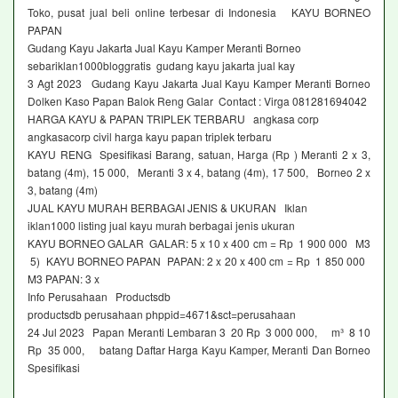
Toko, pusat jual beli online terbesar di Indonesia KAYU BORNEO
PAPAN
Gudang Kayu Jakarta Jual Kayu Kamper Meranti Borneo
sebariklan1000bloggratis gudang kayu jakarta jual kay
3 Agt 2023 Gudang Kayu Jakarta Jual Kayu Kamper Meranti Borneo
Dolken Kaso Papan Balok Reng Galar Contact : Virga 081281694042
HARGA KAYU & PAPAN TRIPLEK TERBARU angkasa corp
angkasacorp civil harga kayu papan triplek terbaru
KAYU RENG Spesifikasi Barang, satuan, Harga (Rp ) Meranti 2 x 3,
batang (4m), 15 000, Meranti 3 x 4, batang (4m), 17 500, Borneo 2 x
3, batang (4m)
JUAL KAYU MURAH BERBAGAI JENIS & UKURAN Iklan
iklan1000 listing jual kayu murah berbagai jenis ukuran
KAYU BORNEO GALAR GALAR: 5 x 10 x 400 cm = Rp 1 900 000 M3
5) KAYU BORNEO PAPAN PAPAN: 2 x 20 x 400 cm = Rp 1 850 000
M3 PAPAN: 3 x
Info Perusahaan Productsdb
productsdb perusahaan phppid=4671&sct=perusahaan
24 Jul 2023 Papan Meranti Lembaran 3 20 Rp 3 000 000, m³ 8 10
Rp 35 000, batang Daftar Harga Kayu Kamper, Meranti Dan Borneo
Spesifikasi