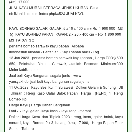
(4m), 17 000,
JUAL KAYU MURAH BERBAGAI JENIS UKURAN Bima
nb iklanid core cnt index phpk=52&fJUALKAYU
KAYU BORNEO GALAR GALAR: 5 x 10 x 400 cm = Rp 1 900 000 M3
5) KAYU BORNEO PAPAN PAPAN: 2 x 20 x 400 cm = Rp 1 800 000
M3 PAPAN: 3 x
pertama borneo sarawak kayu papan Alibaba
indonesian alibaba › Pertanian › Kayu bahan baku › Log
13 Jan 2023 pertama borneo sarawak kayu papan , Harga FOB:$ 600
650, Pelabuhan:Bintulu, Sarawak, Jumlah Pesanan Minimum:300
Meter kubik meter
Jual beli Kayu Bangunan segala jenis | www
yansyakhub jual beli kayu bangunan segala jenis
11 Okt 2023 Kayu Besi Kulim Sulawesi Dolken Gelam & Gunung Dll
Ukuran : Reng Kaso Galar Balok Papan Harga : (RENG) 1 Reng
Borneo Rp
Harga Kayu | Harga Bahan Bangunan
i ant › › kayu galar › kayu kaso › kayu reng › meranti
Daftar Harga Kayu dan Triplek 2023 : reng, kaso, galar, balok, kayu
meranti, kayu Borneo 2 x 3, batang (4m), 17 000, Harga Papan Fiber
Semen Terbaru