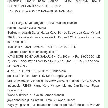
Spesifikasi Produk Kaso Borneo JUAL MACAM2 KAYU:
BORNEO,MERANTI,KAMPER,BERBAGAI
UKURAN:PAPAN,BALOK,KASO,RENG DAN; JUAL
Daftar Harga Kayu Bangunan 2023 | Material Rumah
rumahmaterial › Daftar Harga
Berikut ini adalah Daftar Harga Kayu Borneo Super dan Kayu Meranti
2023 untuk wilayah Jakarta, selain itu Papan 2 20, 20 cm x 2 cm x 4 m,
m3, 1 900 000
IklanOnline JUAL KAYU MURAH BERBAGAI JENIS
: facebook permalink phpstory_fbidid
KAYU BORNEO GALAR GALAR: 5 x 10 x 400 cm = Rp 1 900 000 M3
5) KAYU BORNEO PAPAN PAPAN: 2 x 20 x 400 cm = Rp 1 850 000
M3 PAPAN: 3 x
Jual: RENG KAYU PD MITRA10 Indonesia
pd mitra10 indonetwork id 5713871 reng kayu htm
MITRA10 adalah penjual di Indonetwork yang menjual RENG KAYU di
Indonesia RENG Harga Kayu Kamper, Meranti Dan Borneo Papan
Borneo 3x20x4
Wood & Timber Pt Jayalah Borneo Mandiri
jayalahborneo guest produk_detail 22 wood timber
Kayu yang kami jual berasal dari hutan produksi khusus di wilayah