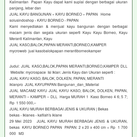
Kalimantan Papan Kayu dapat kami suplai dengan berbagai ukuran
panjang, lebar dan
JUAL KAYU BANGUNAN » KAYU BORNEO » PAPAN Home
solusindoshop › KAYU BORNEO › PAPAN
Kami menyediakan & menjual kayu bangunan dengan berbagai
macam jenis dan segala ukuran seperti Kayu Kayu Borneo, Kayu
Meranti Kalimantan, Kayu
JUAL KASO,BALOK,PAPAN MERANTI,BORNEO,KAMPER
mycroweb jual kasobalokpapan merantiborneokamper
Judul: JUAL KASO,BALOK,PAPAN MERANTI,BORNEO,KAMPER DLL
Website: mycrospace Isi Iklan: Jenis Kayu dan Ukuran seperti :
JUAL KAYU KASO, BALOK, DOLKEN, PAPAN, MERANTI
iklanpro JUAL KAYUPAPAN Bangunan_dan_Material
JUAL MACAM2 KAYU JUAL KAYU KASO, BALOK, DOLKEN, PAPAN,
MERANTI – KAMPER – DLL Harga MURAH 1 Kaso Borneo 4 6; 5 7;
Rp 1 550 000,–
JUAL KAYU MURAH BERBAGAI JENIS & UKURAN | Bekas
bekas › Iklanes › kafilah's iklane
29 Mei 2023 JUAL KAYU MURAH BERBAGAI JENIS & UKURAN,
bekas KAYU BORNEO PAPAN PAPAN: 2 x 20 x 400 cm = Rp 1 700
000 M3