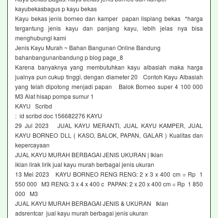
kayubekasbagus p kayu bekas
Kayu bekas jenis borneo dan kamper papan lisplang bekas *harga
tergantung jenis kayu dan panjang kayu, lebih jelas nya bisa
menghubungi kami
Jenis Kayu Murah ~ Bahan Bangunan Online Bandung
bahanbangunanbandung p blog page_8
Karena banyaknya yang membutuhkan kayu albasiah maka harga
jualnya pun cukup tinggi, dengan diameter 20 Contoh Kayu Albasiah
yang telah dipotong menjadi papan Balok Borneo super 4 100 000
M3 Alat hisap pompa sumur 1
KAYU Scribd
: id scribd doc 156682276 KAYU
29 Jul 2023 JUAL KAYU MERANTI, JUAL KAYU KAMPER, JUAL
KAYU BORNEO DLL ( KASO, BALOK, PAPAN, GALAR ) Kualitas dan
kepercayaan
JUAL KAYU MURAH BERBAGAI JENIS UKURAN | Iklan
iklan lirak lirik jual kayu murah berbagai jenis ukuran
13 Mei 2023 KAYU BORNEO RENG RENG: 2 x 3 x 400 cm = Rp 1
550 000 M3 RENG: 3 x 4 x 400 c PAPAN: 2 x 20 x 400 cm = Rp 1 850
000 M3
JUAL KAYU MURAH BERBAGAI JENIS & UKURAN Iklan
adsrentcar jual kayu murah berbagai jenis ukuran