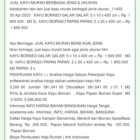
JUAL KAYU MURAH BERBAGAI JENIS & UKURAN
tokobanten lain lain jual kayu murah berbagai jenis ukuran_11402
30 Apr 2023 KAYU BORNEO GALAR GALAR: 5 x 10 x 400 cm = Rp 1
900 000 M3 5) KAYU BORNEO PAPAN PAPAN: 2 x 20 x 400 cm = Rp
1 850 000
Ayo Berniaga: JUAL KAYU MURAH BERB AGAI JENIS
iklan forniaga jual kayu murah berb agai jenis ukuran htm
KAYU BORNEO GALAR GALAR: 5 x 10 x 400 cm = Rp 1 900 000 M3
5) KAYU BORNEO PAPAN PAPAN: 2 x 20 x 400 cm = Rp 1 850 000
M3 PAPAN: 3 x
PEKERJAAN KAYU >> Analisa Harga Satuan Pekerjaan Kayu
softwarerab analisa harga satuan pekerjaan kayu htm
3,200 00 Jumlah 381,041 00 Dibulatkan 381,041 00 J 07, 1, M2
Pintu & Jendela Kaca Kayu Borneo , Kayu Papan Borneo Super M3
0 0350 5,595,800 00
Informasi INFO HARGA BAHAN BANGUNAN Harga Tangki
academia edu Informasi_INFO_HARGA_BAHAN_BANGUNA
Daftar Harga Kayu Kamper Samarinda, Meranti dan Borneo Spesifikasi
Barang Rp 265 000, Papan Meranti 3x20x4m lembar Rp 120 000,
Papan Borneo
Biaya Pembuatan Atap Rumah | Info Indonesia