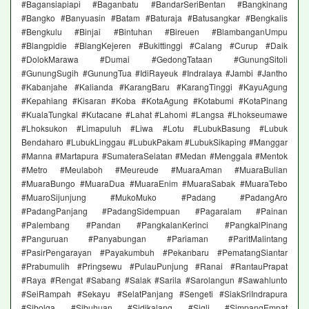
#Bagansiapiapi #Baganbatu #BandarSeriBentan #Bangkinang
#Bangko #Banyuasin #Batam #Baturaja #Batusangkar #Bengkalis
#Bengkulu #Binjai #Bintuhan #Bireuen #BlambanganUmpu
#Blangpidie #BlangKejeren #Bukittinggi #Calang #Curup #Daik
#DolokMarawa #Dumai #GedongTataan #GunungSitoli
#GunungSugih #GunungTua #IdiRayeuk #Indralaya #Jambi #Jantho
#Kabanjahe #Kalianda #KarangBaru #KarangTinggi #KayuAgung
#Kepahiang #Kisaran #Koba #KotaAgung #Kotabumi #KotaPinang
#KualaTungkal #Kutacane #Lahat #Lahomi #Langsa #Lhokseumawe
#Lhoksukon #Limapuluh #Liwa #Lotu #LubukBasung #Lubuk
Bendaharo #LubukLinggau #LubukPakam #LubukSikaping #Manggar
#Manna #Martapura #SumateraSelatan #Medan #Menggala #Mentok
#Metro #Meulaboh #Meureude #MuaraAman #MuaraBulian
#MuaraBungo #MuaraDua #MuaraEnim #MuaraSabak #MuaraTebo
#MuaroSijunjung #MukoMuko #Padang #PadangAro
#PadangPanjang #PadangSidempuan #Pagaralam #Painan
#Palembang #Pandan #PangkalanKerinci #PangkalPinang
#Panguruan #Panyabungan #Pariaman #ParitMalintang
#PasirPengarayan #Payakumbuh #Pekanbaru #PematangSiantar
#Prabumulih #Pringsewu #PulauPunjung #Ranai #RantauPrapat
#Raya #Rengat #Sabang #Salak #Sarila #Sarolangun #Sawahlunto
#SeiRampah #Sekayu #SelatPanjang #Sengeti #SiakSriIndrapura
#Sibolga #Sibuhuan #Sidikalang #Sigli #SimpangEmpat