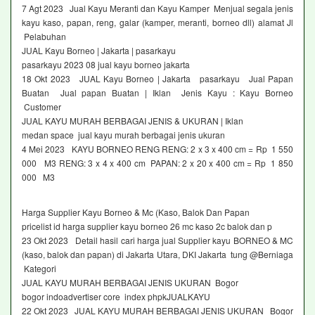
7 Agt 2023 Jual Kayu Meranti dan Kayu Kamper Menjual segala jenis
kayu kaso, papan, reng, galar (kamper, meranti, borneo dll) alamat Jl
Pelabuhan
JUAL Kayu Borneo | Jakarta | pasarkayu
pasarkayu 2023 08 jual kayu borneo jakarta
18 Okt 2023 JUAL Kayu Borneo | Jakarta pasarkayu Jual Papan
Buatan Jual papan Buatan | Iklan Jenis Kayu : Kayu Borneo
Customer
JUAL KAYU MURAH BERBAGAI JENIS & UKURAN | Iklan
medan space jual kayu murah berbagai jenis ukuran
4 Mei 2023 KAYU BORNEO RENG RENG: 2 x 3 x 400 cm = Rp 1 550
000 M3 RENG: 3 x 4 x 400 cm PAPAN: 2 x 20 x 400 cm = Rp 1 850
000 M3
Harga Supplier Kayu Borneo & Mc (Kaso, Balok Dan Papan
pricelist id harga supplier kayu borneo 26 mc kaso 2c balok dan p
23 Okt 2023 Detail hasil cari harga jual Supplier kayu BORNEO & MC
(kaso, balok dan papan) di Jakarta Utara, DKI Jakarta tung @Berniaga
Kategori
JUAL KAYU MURAH BERBAGAI JENIS UKURAN Bogor
bogor indoadvertiser core index phpkJUALKAYU
22 Okt 2023 JUAL KAYU MURAH BERBAGAI JENIS UKURAN Bogor