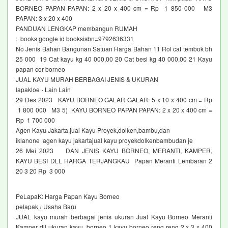
BORNEO PAPAN PAPAN: 2 x 20 x 400 cm = Rp 1 850 000 M3
PAPAN: 3 x 20 x 400
PANDUAN LENGKAP membangun RUMAH
: books google id booksisbn=9792636331
No Jenis Bahan Bangunan Satuan Harga Bahan 11 Rol cat tembok bh
25 000 19 Cat kayu kg 40 000,00 20 Cat besi kg 40 000,00 21 Kayu
papan cor borneo
JUAL KAYU MURAH BERBAGAI JENIS & UKURAN
lapakloe › Lain Lain
29 Des 2023 KAYU BORNEO GALAR GALAR: 5 x 10 x 400 cm = Rp
1 800 000 M3 5) KAYU BORNEO PAPAN PAPAN: 2 x 20 x 400 cm =
Rp 1 700 000
Agen Kayu Jakarta,jual Kayu Proyek,dolken,bambu,dan
iklanone agen kayu jakartajual kayu proyekdolkenbambudan je
26 Mei 2023 DAN JENIS KAYU BORNEO, MERANTI, KAMPER,
KAYU BESI DLL HARGA TERJANGKAU Papan Meranti Lembaran 2
20 3 20 Rp 3 000
PeLapaK: Harga Papan Kayu Borneo
pelapak › Usaha Baru
JUAL kayu murah berbagai jenis ukuran Jual Kayu Borneo Meranti
Kamper dll ukuran kayu borneo 1 kayu borneo reng reng 2 x 3 x 400