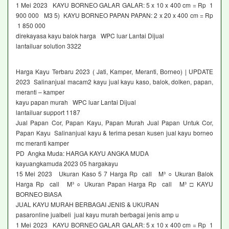
1 Mei 2023 KAYU BORNEO GALAR GALAR: 5 x 10 x 400 cm = Rp 1
900 000 M3 5) KAYU BORNEO PAPAN PAPAN: 2 x 20 x 400 cm = Rp
1 850 000
direkayasa kayu balok harga WPC luar Lantai Dijual
lantailuar solution 3322
Harga Kayu Terbaru 2023 ( Jati, Kamper, Meranti, Borneo) | UPDATE
2023 Salinanjual macam2 kayu jual kayu kaso, balok, dolken, papan,
meranti – kamper
kayu papan murah WPC luar Lantai Dijual
lantailuar support 1187
Jual Papan Cor, Papan Kayu, Papan Murah Jual Papan Untuk Cor,
Papan Kayu Salinanjual kayu & terima pesan kusen jual kayu borneo
mc meranti kamper
PD Angka Muda: HARGA KAYU ANGKA MUDA
kayuangkamuda 2023 05 hargakayu
15 Mei 2023 Ukuran Kaso 5 7 Harga Rp call M³ ○ Ukuran Balok
Harga Rp call M³ ○ Ukuran Papan Harga Rp call M³ □ KAYU
BORNEO BIASA
JUAL KAYU MURAH BERBAGAI JENIS & UKURAN
pasaronline jualbeli jual kayu murah berbagai jenis amp u
1 Mei 2023 KAYU BORNEO GALAR GALAR: 5 x 10 x 400 cm = Rp 1