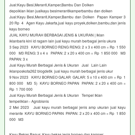
Jual:Kayu Besi,Meranti,Kamper,Bambu Dan Dolken
depoiklan iklan jualkayu besimerantikamperbambu dan dolken
Jual:Kayu Besi,Meranti,Kamper,Bambu dan Dolken Papan Kamper 3
20 Rp 4 Agen Kayu Jakarta,jual kayu proyek,dolken,bambu,dan jenis
kayu borneo
JUAL KAYU MURAH BERBAGAI JENIS & UKURAN | Iklan
iklanbaris kini id ragam lain jual kayu murah berbagai jenis ukura
3 Sep 2023 KAYU BORNEO RENG RENG: 2 x 3 x 400 cm = Rp 1 550
000 M3 RENG: 3 x 4 x PAPAN: 2 x 20 x 400 cm = Rp 1 850 000 M3
PAPAN: 3 x
Jual Kayu Murah Berbagai Jenis & Ukuran Jual Lain Lain
iklanposkota262 blogdetik jual kayu murah berbagai jenis ukur
9 Nov 2023 KAYU BORNEO GALAR GALAR: 5 x 10 x 400 cm = Rp 1
800 000 M3 5) KAYU BORNEO PAPAN PAPAN: 2 x 20 x 400 cm =
Rp 1 700 000
Jual Kayu Murah Berbagai Jenis & Ukuran Tempel Iklan
tempeliklan › Agrobisnis
2 Mei 2023 Jual kayu murah berbagai jenis amp ukuran jual kayu
merante KAYU BORNEO PAPAN PAPAN: 2 x 20 x 400 cm = Rp 1 850
000 M3
Kayu Bekas Bagus: Kayu bekas jenis borneo dan kamper