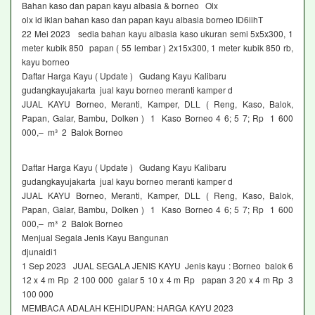
Bahan kaso dan papan kayu albasia & borneo Olx
olx id iklan bahan kaso dan papan kayu albasia borneo ID6iihT
22 Mei 2023 sedia bahan kayu albasia kaso ukuran semi 5x5x300, 1
meter kubik 850 papan ( 55 lembar ) 2x15x300, 1 meter kubik 850 rb,
kayu borneo
Daftar Harga Kayu ( Update ) Gudang Kayu Kalibaru
gudangkayujakarta jual kayu borneo meranti kamper d
JUAL KAYU Borneo, Meranti, Kamper, DLL ( Reng, Kaso, Balok,
Papan, Galar, Bambu, Dolken ) 1 Kaso Borneo 4 6; 5 7; Rp 1 600
000,– m³ 2 Balok Borneo
Daftar Harga Kayu ( Update ) Gudang Kayu Kalibaru
gudangkayujakarta jual kayu borneo meranti kamper d
JUAL KAYU Borneo, Meranti, Kamper, DLL ( Reng, Kaso, Balok,
Papan, Galar, Bambu, Dolken ) 1 Kaso Borneo 4 6; 5 7; Rp 1 600
000,– m³ 2 Balok Borneo
Menjual Segala Jenis Kayu Bangunan
djunaidi1
1 Sep 2023 JUAL SEGALA JENIS KAYU Jenis kayu : Borneo balok 6
12 x 4 m Rp 2 100 000 galar 5 10 x 4 m Rp papan 3 20 x 4 m Rp 3
100 000
MEMBACA ADALAH KEHIDUPAN: HARGA KAYU 2023