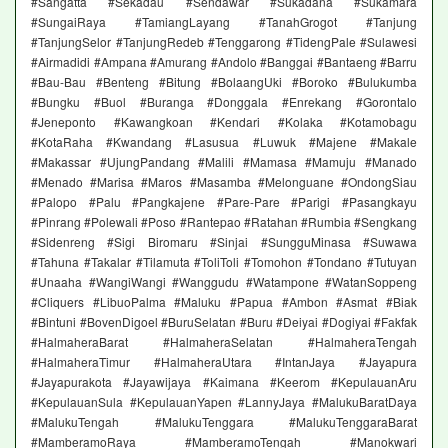
#Sangatta #Sekadau #Sendawar #Sukadana #Sukamara
#SungaiRaya #TamiangLayang #TanahGrogot #Tanjung
#TanjungSelor #TanjungRedeb #Tenggarong #TidengPale #Sulawesi
#Airmadidi #Ampana #Amurang #Andolo #Banggai #Bantaeng #Barru
#Bau-Bau #Benteng #Bitung #BolaangUki #Boroko #Bulukumba
#Bungku #Buol #Buranga #Donggala #Enrekang #Gorontalo
#Jeneponto #Kawangkoan #Kendari #Kolaka #Kotamobagu
#KotaRaha #Kwandang #Lasusua #Luwuk #Majene #Makale
#Makassar #UjungPandang #Malili #Mamasa #Mamuju #Manado
#Menado #Marisa #Maros #Masamba #Melonguane #OndongSiau
#Palopo #Palu #Pangkajene #Pare-Pare #Parigi #Pasangkayu
#Pinrang #Polewali #Poso #Rantepao #Ratahan #Rumbia #Sengkang
#Sidenreng #Sigi Biromaru #Sinjai #SungguMinasa #Suwawa
#Tahuna #Takalar #Tilamuta #ToliToli #Tomohon #Tondano #Tutuyan
#Unaaha #WangiWangi #Wanggudu #Watampone #WatanSoppeng
#Cliquers #LibuoPalma #Maluku #Papua #Ambon #Asmat #Biak
#Bintuni #BovenDigoel #BuruSelatan #Buru #Deiyai #Dogiyai #Fakfak
#HalmaheraBarat #HalmaheraSelatan #HalmaheraTengah
#HalmaheraTimur #HalmaheraUtara #IntanJaya #Jayapura
#Jayapurakota #Jayawijaya #Kaimana #Keerom #KepulauanAru
#KepulauanSula #KepulauanYapen #LannyJaya #MalukuBaratDaya
#MalukuTengah #MalukuTenggara #MalukuTenggaraBarat
#MamberamoRaya #MamberamoTengah #Manokwari