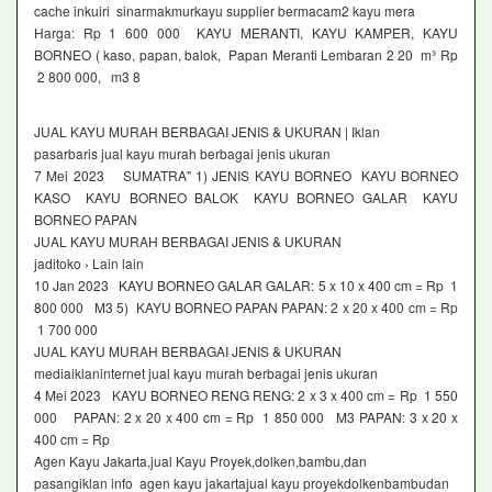
cache inkuiri sinarmakmurkayu supplier bermacam2 kayu mera
Harga: Rp 1 600 000 KAYU MERANTI, KAYU KAMPER, KAYU
BORNEO ( kaso, papan, balok, Papan Meranti Lembaran 2 20 m³ Rp
2 800 000, m3 8
JUAL KAYU MURAH BERBAGAI JENIS & UKURAN | Iklan
pasarbaris jual kayu murah berbagai jenis ukuran
7 Mei 2023 SUMATRA" 1) JENIS KAYU BORNEO KAYU BORNEO
KASO KAYU BORNEO BALOK KAYU BORNEO GALAR KAYU
BORNEO PAPAN
JUAL KAYU MURAH BERBAGAI JENIS & UKURAN
jaditoko › Lain lain
10 Jan 2023 KAYU BORNEO GALAR GALAR: 5 x 10 x 400 cm = Rp 1
800 000 M3 5) KAYU BORNEO PAPAN PAPAN: 2 x 20 x 400 cm = Rp
1 700 000
JUAL KAYU MURAH BERBAGAI JENIS & UKURAN
mediaiklaninternet jual kayu murah berbagai jenis ukuran
4 Mei 2023 KAYU BORNEO RENG RENG: 2 x 3 x 400 cm = Rp 1 550
000 PAPAN: 2 x 20 x 400 cm = Rp 1 850 000 M3 PAPAN: 3 x 20 x
400 cm = Rp
Agen Kayu Jakarta,jual Kayu Proyek,dolken,bambu,dan
pasangiklan info agen kayu jakartajual kayu proyekdolkenbambudan