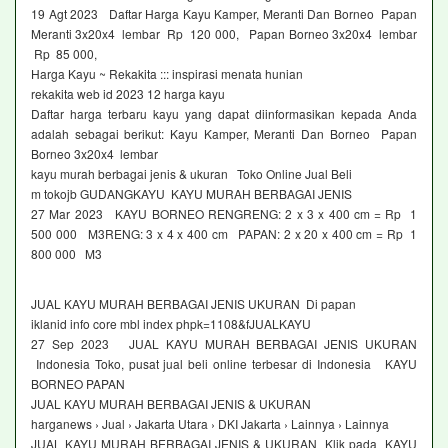
19 Agt 2023 Daftar Harga Kayu Kamper, Meranti Dan Borneo Papan
Meranti 3x20x4 lembar Rp 120 000, Papan Borneo 3x20x4 lembar
Rp 85 000,
Harga Kayu ~ Rekakita ::: inspirasi menata hunian
rekakita web id 2023 12 harga kayu
Daftar harga terbaru kayu yang dapat diinformasikan kepada Anda
adalah sebagai berikut: Kayu Kamper, Meranti Dan Borneo Papan
Borneo 3x20x4 lembar
kayu murah berbagai jenis & ukuran Toko Online Jual Beli
m tokojb GUDANGKAYU KAYU MURAH BERBAGAI JENIS
27 Mar 2023 KAYU BORNEO RENGRENG: 2 x 3 x 400 cm = Rp 1
500 000 M3RENG: 3 x 4 x 400 cm PAPAN: 2 x 20 x 400 cm = Rp 1
800 000 M3
JUAL KAYU MURAH BERBAGAI JENIS UKURAN Di papan
iklanid info core mbl index phpk=1108&fJUALKAYU
27 Sep 2023 JUAL KAYU MURAH BERBAGAI JENIS UKURAN
Indonesia Toko, pusat jual beli online terbesar di Indonesia KAYU
BORNEO PAPAN
JUAL KAYU MURAH BERBAGAI JENIS & UKURAN
harganews › Jual › Jakarta Utara › DKI Jakarta › Lainnya › Lainnya
JUAL KAYU MURAH BERBAGAI JENIS & UKURAN Klik pada KAYU