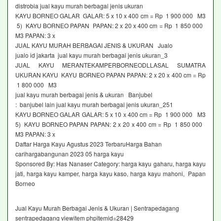
distrobia jual kayu murah berbagai jenis ukuran
KAYU BORNEO GALAR GALAR: 5 x 10 x 400 cm = Rp 1 900 000 M3
5) KAYU BORNEO PAPAN PAPAN: 2 x 20 x 400 cm = Rp 1 850 000
M3 PAPAN: 3 x
JUAL KAYU MURAH BERBAGAI JENIS & UKURAN Jualo
jualo id jakarta jual kayu murah berbagai jenis ukuran_3
JUAL KAYU MERANTEKAMPERBORNEODLLASAL SUMATRA
UKURAN KAYU KAYU BORNEO PAPAN PAPAN: 2 x 20 x 400 cm = Rp
1 800 000 M3
jual kayu murah berbagai jenis & ukuran Banjubel
: banjubel lain jual kayu murah berbagai jenis ukuran_251
KAYU BORNEO GALAR GALAR: 5 x 10 x 400 cm = Rp 1 900 000 M3
5) KAYU BORNEO PAPAN PAPAN: 2 x 20 x 400 cm = Rp 1 850 000
M3 PAPAN: 3 x
Daftar Harga Kayu Agustus 2023 TerbaruHarga Bahan
carihargabangunan 2023 05 harga kayu
Sponsored By: Has Nanaser Category: harga kayu gaharu, harga kayu
jati, harga kayu kamper, harga kayu kaso, harga kayu mahoni, Papan
Borneo
Jual Kayu Murah Berbagai Jenis & Ukuran | Sentrapedagang
sentrapedagang viewitem phpitemid=28429