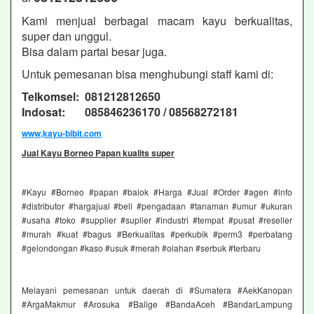
Kami menjual berbagai macam kayu berkualitas,
super dan unggul.
Bisa dalam partai besar juga.
Untuk pemesanan bisa menghubungi staff kami di:
Telkomsel: 081212812650
Indosat: 085846236170 / 08568272181
www,kayu-bibit.com
Jual Kayu Borneo Papan kualits super
#Kayu #Borneo #papan #balok #Harga #Jual #Order #agen #info
#distributor #hargajual #beli #pengadaan #tanaman #umur #ukuran
#usaha #toko #supplier #suplier #industri #tempat #pusat #reseller
#murah #kuat #bagus #Berkualitas #perkubik #perm3 #perbatang
#gelondongan #kaso #usuk #merah #olahan #serbuk #terbaru
Melayani pemesanan untuk daerah di #Sumatera #AekKanopan
#ArgaMakmur #Arosuka #Balige #BandaAceh #BandarLampung