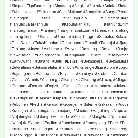
#SimpangTigaRedelong #Sinabang #Singkil #Sipirok #Solok #Stabat
#Subulussalam #Sukadana #SukaMakmue #Sungailiat #SungaiPenuh
#Takengon #Tais #TanjungBalai #SumateraUtara
#TanjungBalaiKarimun #KepulauanRiau #TanjungEnim
#TanjungPandan #TanjungPinang #Tapaktuan #Tarempa #Tarutung
#TebingTinggi #SumateraUtara #TebingTinggi #SumateraSelatan
#TelukDalam #TelukKuantan #Tembilahan #Toboali #Tuapejat #Ujung
#Tanjung #Jawa #Ambarawa #Anyer #Bandung #Bangil #Banjar
#JawaBarat #Banjarnegara #Bangkalan #Bantul #Banyumas
#Banyuwangi #Batang #Batu #Bekasi #Bekasibarat #Bekasiutara
#Bekasitimur #Bekasiselatan #tambun #cikarang #Blitar #Blora #Bogor
#Bojonegoro #Bondowoso #Boyolali #Bumiayu #Brebes #Caruban
#Cianjur #Ciamis #Cibinong #Cikampek #Cikarang #Cilacap #Cilegon
#Cirebon #Demak #Depok #Garut #Gresik #Indramayu #Jakarta
#Jakartabarat #Jakartautara #Jakartatimur #Jakartaselatan
#Jakartapusat #Jember #Jepara #Jombang #Kajen #Karanganyar
#Kebumen #Kediri #Kendal #Kepanjen #Klaten #Kraksaan #Kudus
#Kuningan #Lamongan #Lumajang #Madiun #Magelang #Magetan
#Majalengka #Malang #Mojokerto #Mojosari #Mungkid #Ngamprah
#Nganjuk #Ngawi #Pacitan #Pamekasan #Pandeglang #Pare #Pati
#Pasuruan #Pekalongan #PelabuhanRatu #Pemalang #Ponorogo
#Probolinggo #Purbalingga #Purwakarta #Purwodadi #Purwokerto