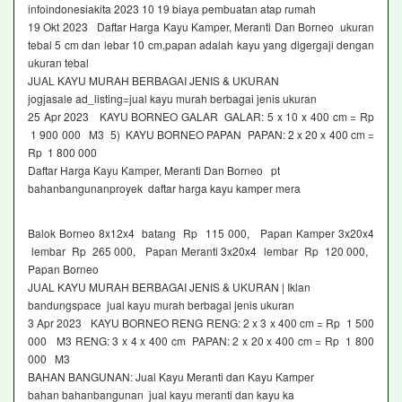
infoindonesiakita 2023 10 19 biaya pembuatan atap rumah
19 Okt 2023 Daftar Harga Kayu Kamper, Meranti Dan Borneo ukuran
tebal 5 cm dan lebar 10 cm,papan adalah kayu yang digergaji dengan
ukuran tebal
JUAL KAYU MURAH BERBAGAI JENIS & UKURAN
jogjasale ad_listing=jual kayu murah berbagai jenis ukuran
25 Apr 2023 KAYU BORNEO GALAR GALAR: 5 x 10 x 400 cm = Rp
1 900 000 M3 5) KAYU BORNEO PAPAN PAPAN: 2 x 20 x 400 cm =
Rp 1 800 000
Daftar Harga Kayu Kamper, Meranti Dan Borneo pt
bahanbangunanproyek daftar harga kayu kamper mera
Balok Borneo 8x12x4 batang Rp 115 000, Papan Kamper 3x20x4
lembar Rp 265 000, Papan Meranti 3x20x4 lembar Rp 120 000,
Papan Borneo
JUAL KAYU MURAH BERBAGAI JENIS & UKURAN | Iklan
bandungspace jual kayu murah berbagai jenis ukuran
3 Apr 2023 KAYU BORNEO RENG RENG: 2 x 3 x 400 cm = Rp 1 500
000 M3 RENG: 3 x 4 x 400 cm PAPAN: 2 x 20 x 400 cm = Rp 1 800
000 M3
BAHAN BANGUNAN: Jual Kayu Meranti dan Kayu Kamper
bahan bahanbangunan jual kayu meranti dan kayu ka