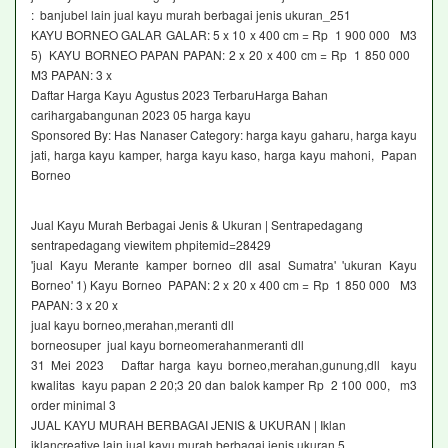
: banjubel lain jual kayu murah berbagai jenis ukuran_251
KAYU BORNEO GALAR GALAR: 5 x 10 x 400 cm = Rp 1 900 000 M3
5) KAYU BORNEO PAPAN PAPAN: 2 x 20 x 400 cm = Rp 1 850 000
M3 PAPAN: 3 x
Daftar Harga Kayu Agustus 2023 TerbaruHarga Bahan
carihargabangunan 2023 05 harga kayu
Sponsored By: Has Nanaser Category: harga kayu gaharu, harga kayu
jati, harga kayu kamper, harga kayu kaso, harga kayu mahoni, Papan
Borneo
Jual Kayu Murah Berbagai Jenis & Ukuran | Sentrapedagang
sentrapedagang viewitem phpitemid=28429
'jual Kayu Merante kamper borneo dll asal Sumatra' 'ukuran Kayu
Borneo' 1) Kayu Borneo PAPAN: 2 x 20 x 400 cm = Rp 1 850 000 M3
PAPAN: 3 x 20 x
jual kayu borneo,merahan,meranti dll
borneosuper jual kayu borneomerahanmeranti dll
31 Mei 2023 Daftar harga kayu borneo,merahan,gunung,dll kayu
kwalitas kayu papan 2 20;3 20 dan balok kamper Rp 2 100 000, m3
order minimal 3
JUAL KAYU MURAH BERBAGAI JENIS & UKURAN | Iklan
iklancreative lain jual kayu murah berbagai jenis ukuran 5