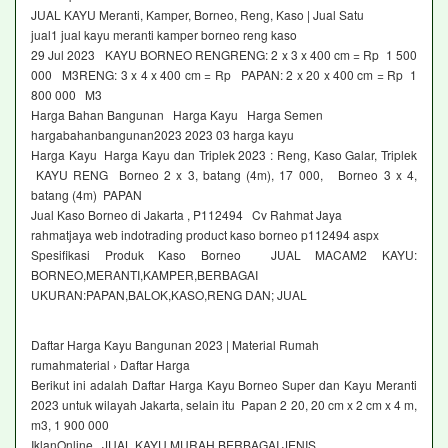
JUAL KAYU Meranti, Kamper, Borneo, Reng, Kaso | Jual Satu
jual1 jual kayu meranti kamper borneo reng kaso
29 Jul 2023 KAYU BORNEO RENGRENG: 2 x 3 x 400 cm = Rp 1 500
000 M3RENG: 3 x 4 x 400 cm = Rp PAPAN: 2 x 20 x 400 cm = Rp 1
800 000 M3
Harga Bahan Bangunan Harga Kayu Harga Semen
hargabahanbangunan2023 2023 03 harga kayu
Harga Kayu Harga Kayu dan Triplek 2023 : Reng, Kaso Galar, Triplek
KAYU RENG Borneo 2 x 3, batang (4m), 17 000, Borneo 3 x 4,
batang (4m) PAPAN
Jual Kaso Borneo di Jakarta , P112494 Cv Rahmat Jaya
rahmatjaya web indotrading product kaso borneo p112494 aspx
Spesifikasi Produk Kaso Borneo JUAL MACAM2 KAYU:
BORNEO,MERANTI,KAMPER,BERBAGAI
UKURAN:PAPAN,BALOK,KASO,RENG DAN; JUAL
Daftar Harga Kayu Bangunan 2023 | Material Rumah
rumahmaterial › Daftar Harga
Berikut ini adalah Daftar Harga Kayu Borneo Super dan Kayu Meranti
2023 untuk wilayah Jakarta, selain itu Papan 2 20, 20 cm x 2 cm x 4 m,
m3, 1 900 000
IklanOnline JUAL KAYU MURAH BERBAGAI JENIS