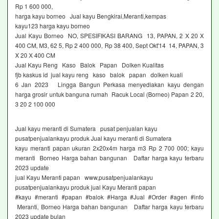
Rp 1 600 000,
harga kayu borneo Jual kayu Bengkirai,Meranti,kempas
kayu123 harga kayu borneo
Jual Kayu Borneo NO, SPESIFIKASI BARANG 13, PAPAN, 2 X 20 X
400 CM, M3, 62 5, Rp 2 400 000, Rp 38 400, Sept Okt'14 14, PAPAN, 3
X 20 X 400 CM
Jual Kayu Reng Kaso Balok Papan Dolken Kualitas
fjb kaskus id jual kayu reng kaso balok papan dolken kuali
6 Jan 2023 Lingga Bangun Perkasa menyediakan kayu dengan
harga grosir untuk banguna rumah Racuk Local (Borneo) Papan 2 20,
3 20 2 100 000
Jual kayu meranti di Sumatera pusat penjualan kayu
pusatpenjualankayu produk Jual kayu meranti di Sumatera
kayu meranti papan ukuran 2x20x4m harga m3 Rp 2 700 000; kayu
meranti Borneo Harga bahan bangunan Daftar harga kayu terbaru
2023 update
jual Kayu Meranti papan www,pusatpenjualankayu
pusatpenjualankayu produk jual Kayu Meranti papan
#kayu #meranti #papan #balok #Harga #Jual #Order #agen #info
Meranti, Borneo Harga bahan bangunan Daftar harga kayu terbaru
2023 update bulan