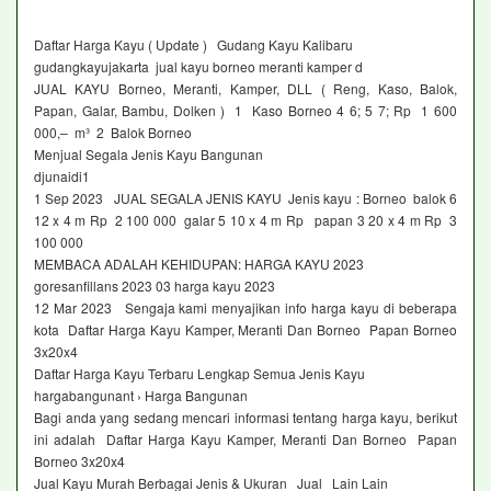
Daftar Harga Kayu ( Update ) Gudang Kayu Kalibaru
gudangkayujakarta jual kayu borneo meranti kamper d
JUAL KAYU Borneo, Meranti, Kamper, DLL ( Reng, Kaso, Balok,
Papan, Galar, Bambu, Dolken ) 1 Kaso Borneo 4 6; 5 7; Rp 1 600
000,– m³ 2 Balok Borneo
Menjual Segala Jenis Kayu Bangunan
djunaidi1
1 Sep 2023 JUAL SEGALA JENIS KAYU Jenis kayu : Borneo balok 6
12 x 4 m Rp 2 100 000 galar 5 10 x 4 m Rp papan 3 20 x 4 m Rp 3
100 000
MEMBACA ADALAH KEHIDUPAN: HARGA KAYU 2023
goresanfillans 2023 03 harga kayu 2023
12 Mar 2023 Sengaja kami menyajikan info harga kayu di beberapa
kota Daftar Harga Kayu Kamper, Meranti Dan Borneo Papan Borneo
3x20x4
Daftar Harga Kayu Terbaru Lengkap Semua Jenis Kayu
hargabangunant › Harga Bangunan
Bagi anda yang sedang mencari informasi tentang harga kayu, berikut
ini adalah Daftar Harga Kayu Kamper, Meranti Dan Borneo Papan
Borneo 3x20x4
Jual Kayu Murah Berbagai Jenis & Ukuran Jual Lain Lain