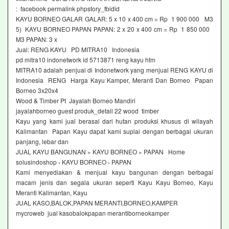
: facebook permalink phpstory_fbidid
KAYU BORNEO GALAR GALAR: 5 x 10 x 400 cm = Rp 1 900 000 M3
5) KAYU BORNEO PAPAN PAPAN: 2 x 20 x 400 cm = Rp 1 850 000
M3 PAPAN: 3 x
Jual: RENG KAYU PD MITRA10 Indonesia
pd mitra10 indonetwork id 5713871 reng kayu htm
MITRA10 adalah penjual di Indonetwork yang menjual RENG KAYU di
Indonesia RENG Harga Kayu Kamper, Meranti Dan Borneo Papan
Borneo 3x20x4
Wood & Timber Pt Jayalah Borneo Mandiri
jayalahborneo guest produk_detail 22 wood timber
Kayu yang kami jual berasal dari hutan produksi khusus di wilayah
Kalimantan Papan Kayu dapat kami suplai dengan berbagai ukuran
panjang, lebar dan
JUAL KAYU BANGUNAN » KAYU BORNEO » PAPAN Home
solusindoshop › KAYU BORNEO › PAPAN
Kami menyediakan & menjual kayu bangunan dengan berbagai
macam jenis dan segala ukuran seperti Kayu Kayu Borneo, Kayu
Meranti Kalimantan, Kayu
JUAL KASO,BALOK,PAPAN MERANTI,BORNEO,KAMPER
mycroweb jual kasobalokpapan merantiborneokamper