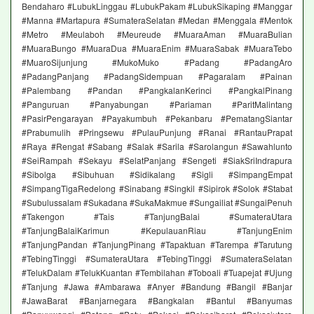
Bendaharo #LubukLinggau #LubukPakam #LubukSikaping #Manggar
#Manna #Martapura #SumateraSelatan #Medan #Menggala #Mentok
#Metro #Meulaboh #Meureude #MuaraAman #MuaraBulian
#MuaraBungo #MuaraDua #MuaraEnim #MuaraSabak #MuaraTebo
#MuaroSijunjung #MukoMuko #Padang #PadangAro
#PadangPanjang #PadangSidempuan #Pagaralam #Painan
#Palembang #Pandan #PangkalanKerinci #PangkalPinang
#Panguruan #Panyabungan #Pariaman #ParitMalintang
#PasirPengarayan #Payakumbuh #Pekanbaru #PematangSiantar
#Prabumulih #Pringsewu #PulauPunjung #Ranai #RantauPrapat
#Raya #Rengat #Sabang #Salak #Sarila #Sarolangun #Sawahlunto
#SeiRampah #Sekayu #SelatPanjang #Sengeti #SiakSriIndrapura
#Sibolga #Sibuhuan #Sidikalang #Sigli #SimpangEmpat
#SimpangTigaRedelong #Sinabang #Singkil #Sipirok #Solok #Stabat
#Subulussalam #Sukadana #SukaMakmue #Sungailiat #SungaiPenuh
#Takengon #Tais #TanjungBalai #SumateraUtara
#TanjungBalaiKarimun #KepulauanRiau #TanjungEnim
#TanjungPandan #TanjungPinang #Tapaktuan #Tarempa #Tarutung
#TebingTinggi #SumateraUtara #TebingTinggi #SumateraSelatan
#TelukDalam #TelukKuantan #Tembilahan #Toboali #Tuapejat #Ujung
#Tanjung #Jawa #Ambarawa #Anyer #Bandung #Bangil #Banjar
#JawaBarat #Banjarnegara #Bangkalan #Bantul #Banyumas