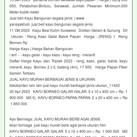
650, Pelabuhan:Bintulu, Sarawak, Jumlah Pesanan Minimum:300
Meter kubik meter
Jual beli Kayu Bangunan segala jenis | www
yansyakhub jual beli kayu bangunan segala jenis
11 Okt 2023 Kayu Besi Kulim Sulawesi Dolken Gelam & Gunung Dll
Ukuran : Reng Kaso Galar Balok Papan Harga : (RENG) 1 Reng
Borneo Rp
Harga Kayu | Harga Bahan Bangunan
i ant › › kayu galar › kayu kaso › kayu reng › meranti
Daftar Harga Kayu dan Triplek 2023 : reng, kaso, galar, balok, kayu
meranti, kayu Borneo 2 x 3, batang (4m), 17 000, Harga Papan Fiber
Semen Terbaru
JUAL KAYU MURAH BERBAGAI JENIS & UKURAN
tokobanten lain lain jual kayu murah berbagai jenis ukuran_11402
30 Apr 2023 KAYU BORNEO GALAR GALAR: 5 x 10 x 400 cm = Rp 1
900 000 M3 5) KAYU BORNEO PAPAN PAPAN: 2 x 20 x 400 cm = Rp
1 850 000
Ayo Berniaga: JUAL KAYU MURAH BERB AGAI JENIS
iklan forniaga jual kayu murah berb agai jenis ukuran htm
KAYU BORNEO GALAR GALAR: 5 x 10 x 400 cm = Rp 1 900 000 M3