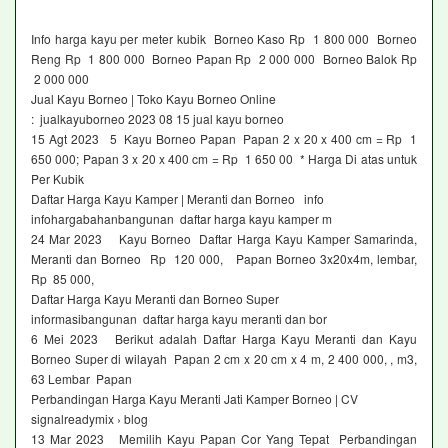
Info harga kayu per meter kubik Borneo Kaso Rp 1 800 000 Borneo
Reng Rp 1 800 000 Borneo Papan Rp 2 000 000 Borneo Balok Rp
2 000 000
Jual Kayu Borneo | Toko Kayu Borneo Online
: jualkayuborneo 2023 08 15 jual kayu borneo
15 Agt 2023 5 Kayu Borneo Papan Papan 2 x 20 x 400 cm = Rp 1
650 000; Papan 3 x 20 x 400 cm = Rp 1 650 00 * Harga Di atas untuk
Per Kubik
Daftar Harga Kayu Kamper | Meranti dan Borneo info
infohargabahanbangunan daftar harga kayu kamper m
24 Mar 2023 Kayu Borneo Daftar Harga Kayu Kamper Samarinda,
Meranti dan Borneo Rp 120 000, Papan Borneo 3x20x4m, lembar,
Rp 85 000,
Daftar Harga Kayu Meranti dan Borneo Super
informasibangunan daftar harga kayu meranti dan bor
6 Mei 2023 Berikut adalah Daftar Harga Kayu Meranti dan Kayu
Borneo Super di wilayah Papan 2 cm x 20 cm x 4 m, 2 400 000, , m3,
63 Lembar Papan
Perbandingan Harga Kayu Meranti Jati Kamper Borneo | CV
signalreadymix › blog
13 Mar 2023 Memilih Kayu Papan Cor Yang Tepat Perbandingan