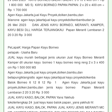
1 800 000 M3 5) KAYU BORNEO PAPAN PAPAN: 2 x 20 x 400 cm =
Rp 1 700 000
Agen Kayu Jakarta,jual Kayu Proyek,dolken,bambu,dan
iklanone agen kayu jakartajual kayu proyekdolkenbambudan je
26 Mei 2023 DAN JENIS KAYU BORNEO, MERANTI, KAMPER,
KAYU BESI DLL HARGA TERJANGKAU Papan Meranti Lembaran 2
20 3 20 Rp 3 000
PeLapaK: Harga Papan Kayu Borneo
pelapak › Usaha Baru
JUAL kayu murah berbagai jenis ukuran Jual Kayu Borneo Meranti
Kamper dll ukuran kayu borneo 1 kayu borneo reng reng 2 x 3 x 400
cm Rp 1 500 000 M3
Agen Kayu Jakarta,jual kayu proyek,dolken,bambu,dan
betapungiklangratis agen kayu jakartajual kayu proyekdolkenba
Balok Borneo 6 12 8 12 Rp 1 Agen Kayu Jakarta,jual kayu
proyek,dolken,bambu,dan jenis kayu borneo Papan Meranti
Lembaran 2 20 3 20 Rp 3 000
JUAL KAYU KASO, BALOK, PAPAN Yans Yakhub
tokoterlengkap 24 jual kayu kaso balok papan_yans yakhub ht
JUAL KAYU KASO, BALOK, PAPAN JUAL KAYU JENIS MERANTI MC