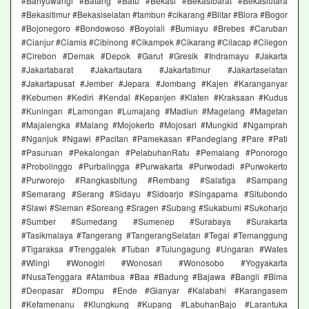
#Banyuwangi #Batang #Batu #Bekasi #Bekasibarat #Bekasiutara
#Bekasitimur #Bekasiselatan #tambun #cikarang #Blitar #Blora #Bogor
#Bojonegoro #Bondowoso #Boyolali #Bumiayu #Brebes #Caruban
#Cianjur #Ciamis #Cibinong #Cikampek #Cikarang #Cilacap #Cilegon
#Cirebon #Demak #Depok #Garut #Gresik #Indramayu #Jakarta
#Jakartabarat #Jakartautara #Jakartatimur #Jakartaselatan
#Jakartapusat #Jember #Jepara #Jombang #Kajen #Karanganyar
#Kebumen #Kediri #Kendal #Kepanjen #Klaten #Kraksaan #Kudus
#Kuningan #Lamongan #Lumajang #Madiun #Magelang #Magetan
#Majalengka #Malang #Mojokerto #Mojosari #Mungkid #Ngamprah
#Nganjuk #Ngawi #Pacitan #Pamekasan #Pandeglang #Pare #Pati
#Pasuruan #Pekalongan #PelabuhanRatu #Pemalang #Ponorogo
#Probolinggo #Purbalingga #Purwakarta #Purwodadi #Purwokerto
#Purworejo #Rangkasbitung #Rembang #Salatiga #Sampang
#Semarang #Serang #Sidayu #Sidoarjo #Singaparna #Situbondo
#Slawi #Sleman #Soreang #Sragen #Subang #Sukabumi #Sukoharjo
#Sumber #Sumedang #Sumenep #Surabaya #Surakarta
#Tasikmalaya #Tangerang #TangerangSelatan #Tegal #Temanggung
#Tigaraksa #Trenggalek #Tuban #Tulungagung #Ungaran #Wates
#Wlingi #Wonogiri #Wonosari #Wonosobo #Yogyakarta
#NusaTenggara #Atambua #Baa #Badung #Bajawa #Bangli #Bima
#Denpasar #Dompu #Ende #Gianyar #Kalabahi #Karangasem
#Kefamenanu #Klungkung #Kupang #LabuhanBajo #Larantuka