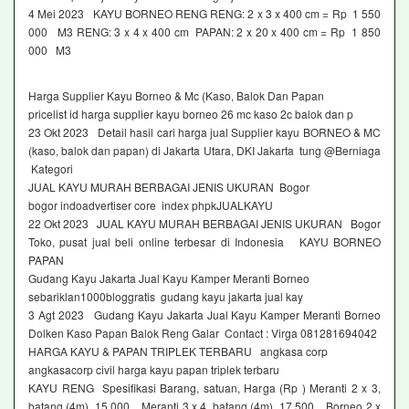
4 Mei 2023 KAYU BORNEO RENG RENG: 2 x 3 x 400 cm = Rp 1 550
000 M3 RENG: 3 x 4 x 400 cm PAPAN: 2 x 20 x 400 cm = Rp 1 850
000 M3
Harga Supplier Kayu Borneo & Mc (Kaso, Balok Dan Papan
pricelist id harga supplier kayu borneo 26 mc kaso 2c balok dan p
23 Okt 2023 Detail hasil cari harga jual Supplier kayu BORNEO & MC
(kaso, balok dan papan) di Jakarta Utara, DKI Jakarta tung @Berniaga
Kategori
JUAL KAYU MURAH BERBAGAI JENIS UKURAN Bogor
bogor indoadvertiser core index phpkJUALKAYU
22 Okt 2023 JUAL KAYU MURAH BERBAGAI JENIS UKURAN Bogor
Toko, pusat jual beli online terbesar di Indonesia KAYU BORNEO
PAPAN
Gudang Kayu Jakarta Jual Kayu Kamper Meranti Borneo
sebariklan1000bloggratis gudang kayu jakarta jual kay
3 Agt 2023 Gudang Kayu Jakarta Jual Kayu Kamper Meranti Borneo
Dolken Kaso Papan Balok Reng Galar Contact : Virga 081281694042
HARGA KAYU & PAPAN TRIPLEK TERBARU angkasa corp
angkasacorp civil harga kayu papan triplek terbaru
KAYU RENG Spesifikasi Barang, satuan, Harga (Rp ) Meranti 2 x 3,
batang (4m), 15 000, Meranti 3 x 4, batang (4m), 17 500, Borneo 2 x