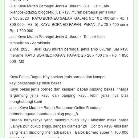
Jual Kayu Murah Berbagai Jenis & Ukuran Jual Lain Lain
iklanposkota262 blogdetik jual kayu murah berbagai jenis ukur
9 Nov 2023 KAYU BORNEO GALAR GALAR: 5 x 10 x 400 cm = Rp 1
800 000 M3 5) KAYU BORNEO PAPAN PAPAN: 2 x 20 x 400 cm =
Rp 1 700 000
Jual Kayu Murah Berbagai Jenis & Ukuran Tempel Iklan
tempeliklan › Agrobisnis
2 Mei 2023 Jual kayu murah berbagai jenis amp ukuran jual kayu
merante KAYU BORNEO PAPAN PAPAN: 2 x 20 x 400 cm = Rp 1 850
000 M3
Kayu Bekas Bagus: Kayu bekas jenis borneo dan kamper
kayubekasbagus p kayu bekas
Kayu bekas jenis borneo dan kamper papan lisplang bekas *harga
tergantung jenis kayu dan panjang kayu, lebih jelas nya bisa
menghubungi kami
Jenis Kayu Murah ~ Bahan Bangunan Online Bandung
bahanbangunanbandung p blog page_8
Karena banyaknya yang membutuhkan kayu albasiah maka harga
jualnya pun cukup tinggi, dengan diameter 20 Contoh Kayu Albasiah
yang telah dipotong menjadi papan Balok Borneo super 4 100 000