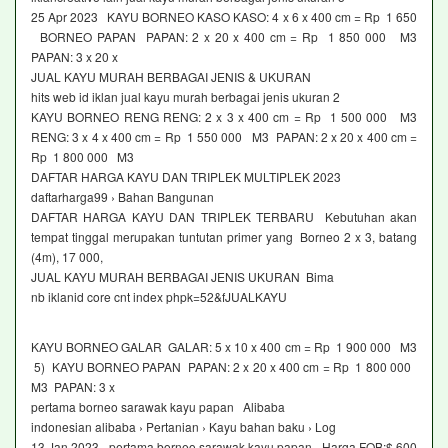
25 Apr 2023 KAYU BORNEO KASO KASO: 4 x 6 x 400 cm = Rp 1 650
BORNEO PAPAN PAPAN: 2 x 20 x 400 cm = Rp 1 850 000 M3
PAPAN: 3 x 20 x
JUAL KAYU MURAH BERBAGAI JENIS & UKURAN
hits web id iklan jual kayu murah berbagai jenis ukuran 2
KAYU BORNEO RENG RENG: 2 x 3 x 400 cm = Rp 1 500 000 M3
RENG: 3 x 4 x 400 cm = Rp 1 550 000 M3 PAPAN: 2 x 20 x 400 cm =
Rp 1 800 000 M3
DAFTAR HARGA KAYU DAN TRIPLEK MULTIPLEK 2023
daftarharga99 › Bahan Bangunan
DAFTAR HARGA KAYU DAN TRIPLEK TERBARU Kebutuhan akan
tempat tinggal merupakan tuntutan primer yang Borneo 2 x 3, batang
(4m), 17 000,
JUAL KAYU MURAH BERBAGAI JENIS UKURAN Bima
nb iklanid core cnt index phpk=52&fJUALKAYU
KAYU BORNEO GALAR GALAR: 5 x 10 x 400 cm = Rp 1 900 000 M3
5) KAYU BORNEO PAPAN PAPAN: 2 x 20 x 400 cm = Rp 1 800 000
M3 PAPAN: 3 x
pertama borneo sarawak kayu papan Alibaba
indonesian alibaba › Pertanian › Kayu bahan baku › Log
13 Jan 2023 pertama borneo sarawak kayu papan , Harga FOB:$ 600