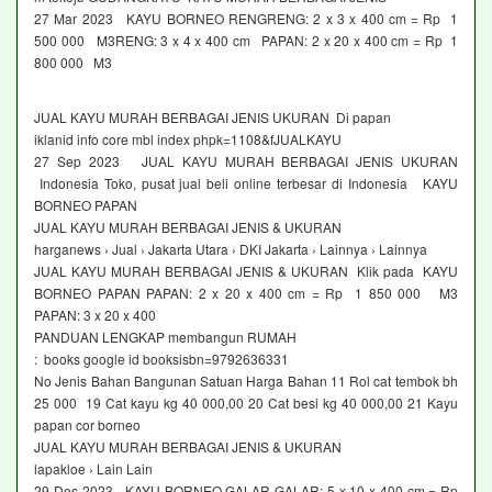
27 Mar 2023 KAYU BORNEO RENGRENG: 2 x 3 x 400 cm = Rp 1
500 000 M3RENG: 3 x 4 x 400 cm PAPAN: 2 x 20 x 400 cm = Rp 1
800 000 M3
JUAL KAYU MURAH BERBAGAI JENIS UKURAN Di papan
iklanid info core mbl index phpk=1108&fJUALKAYU
27 Sep 2023 JUAL KAYU MURAH BERBAGAI JENIS UKURAN
Indonesia Toko, pusat jual beli online terbesar di Indonesia KAYU
BORNEO PAPAN
JUAL KAYU MURAH BERBAGAI JENIS & UKURAN
harganews › Jual › Jakarta Utara › DKI Jakarta › Lainnya › Lainnya
JUAL KAYU MURAH BERBAGAI JENIS & UKURAN Klik pada KAYU
BORNEO PAPAN PAPAN: 2 x 20 x 400 cm = Rp 1 850 000 M3
PAPAN: 3 x 20 x 400
PANDUAN LENGKAP membangun RUMAH
: books google id booksisbn=9792636331
No Jenis Bahan Bangunan Satuan Harga Bahan 11 Rol cat tembok bh
25 000 19 Cat kayu kg 40 000,00 20 Cat besi kg 40 000,00 21 Kayu
papan cor borneo
JUAL KAYU MURAH BERBAGAI JENIS & UKURAN
lapakloe › Lain Lain
29 Des 2023 KAYU BORNEO GALAR GALAR: 5 x 10 x 400 cm = Rp