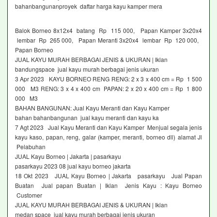
bahanbangunanproyek daftar harga kayu kamper mera
Balok Borneo 8x12x4 batang Rp 115 000, Papan Kamper 3x20x4
lembar Rp 265 000, Papan Meranti 3x20x4 lembar Rp 120 000,
Papan Borneo
JUAL KAYU MURAH BERBAGAI JENIS & UKURAN | Iklan
bandungspace jual kayu murah berbagai jenis ukuran
3 Apr 2023 KAYU BORNEO RENG RENG: 2 x 3 x 400 cm = Rp 1 500
000 M3 RENG: 3 x 4 x 400 cm PAPAN: 2 x 20 x 400 cm = Rp 1 800
000 M3
BAHAN BANGUNAN: Jual Kayu Meranti dan Kayu Kamper
bahan bahanbangunan jual kayu meranti dan kayu ka
7 Agt 2023 Jual Kayu Meranti dan Kayu Kamper Menjual segala jenis
kayu kaso, papan, reng, galar (kamper, meranti, borneo dll) alamat Jl
Pelabuhan
JUAL Kayu Borneo | Jakarta | pasarkayu
pasarkayu 2023 08 jual kayu borneo jakarta
18 Okt 2023 JUAL Kayu Borneo | Jakarta pasarkayu Jual Papan
Buatan Jual papan Buatan | Iklan Jenis Kayu : Kayu Borneo
Customer
JUAL KAYU MURAH BERBAGAI JENIS & UKURAN | Iklan
medan space jual kayu murah berbagai jenis ukuran