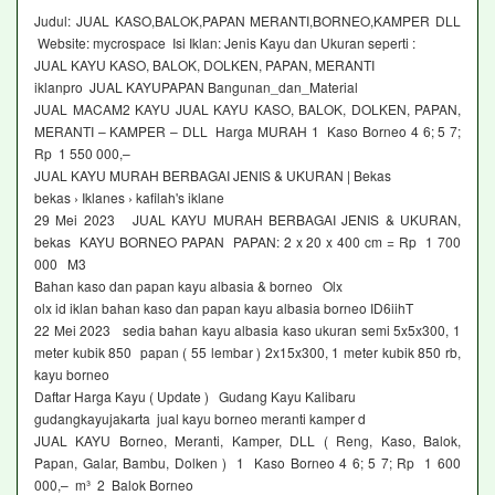
Judul: JUAL KASO,BALOK,PAPAN MERANTI,BORNEO,KAMPER DLL
Website: mycrospace Isi Iklan: Jenis Kayu dan Ukuran seperti :
JUAL KAYU KASO, BALOK, DOLKEN, PAPAN, MERANTI
iklanpro JUAL KAYUPAPAN Bangunan_dan_Material
JUAL MACAM2 KAYU JUAL KAYU KASO, BALOK, DOLKEN, PAPAN,
MERANTI – KAMPER – DLL Harga MURAH 1 Kaso Borneo 4 6; 5 7;
Rp 1 550 000,–
JUAL KAYU MURAH BERBAGAI JENIS & UKURAN | Bekas
bekas › Iklanes › kafilah's iklane
29 Mei 2023 JUAL KAYU MURAH BERBAGAI JENIS & UKURAN,
bekas KAYU BORNEO PAPAN PAPAN: 2 x 20 x 400 cm = Rp 1 700
000 M3
Bahan kaso dan papan kayu albasia & borneo Olx
olx id iklan bahan kaso dan papan kayu albasia borneo ID6iihT
22 Mei 2023 sedia bahan kayu albasia kaso ukuran semi 5x5x300, 1
meter kubik 850 papan ( 55 lembar ) 2x15x300, 1 meter kubik 850 rb,
kayu borneo
Daftar Harga Kayu ( Update ) Gudang Kayu Kalibaru
gudangkayujakarta jual kayu borneo meranti kamper d
JUAL KAYU Borneo, Meranti, Kamper, DLL ( Reng, Kaso, Balok,
Papan, Galar, Bambu, Dolken ) 1 Kaso Borneo 4 6; 5 7; Rp 1 600
000,– m³ 2 Balok Borneo