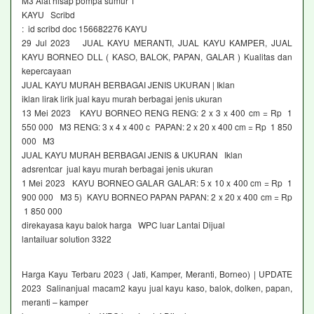
M3 Alat hisap pompa sumur 1
KAYU Scribd
: id scribd doc 156682276 KAYU
29 Jul 2023 JUAL KAYU MERANTI, JUAL KAYU KAMPER, JUAL
KAYU BORNEO DLL ( KASO, BALOK, PAPAN, GALAR ) Kualitas dan
kepercayaan
JUAL KAYU MURAH BERBAGAI JENIS UKURAN | Iklan
iklan lirak lirik jual kayu murah berbagai jenis ukuran
13 Mei 2023 KAYU BORNEO RENG RENG: 2 x 3 x 400 cm = Rp 1
550 000 M3 RENG: 3 x 4 x 400 c PAPAN: 2 x 20 x 400 cm = Rp 1 850
000 M3
JUAL KAYU MURAH BERBAGAI JENIS & UKURAN Iklan
adsrentcar jual kayu murah berbagai jenis ukuran
1 Mei 2023 KAYU BORNEO GALAR GALAR: 5 x 10 x 400 cm = Rp 1
900 000 M3 5) KAYU BORNEO PAPAN PAPAN: 2 x 20 x 400 cm = Rp
1 850 000
direkayasa kayu balok harga WPC luar Lantai Dijual
lantailuar solution 3322
Harga Kayu Terbaru 2023 ( Jati, Kamper, Meranti, Borneo) | UPDATE
2023 Salinanjual macam2 kayu jual kayu kaso, balok, dolken, papan,
meranti – kamper