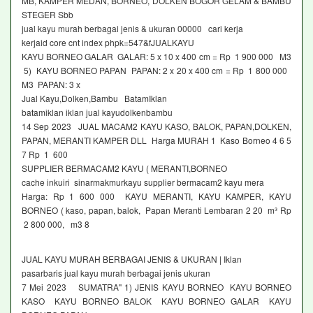
MB, KAMPER MEDAN, BORNEO, DOLKEN BOGOR GELAM & BAMBU
STEGER Sbb
jual kayu murah berbagai jenis & ukuran 00000 cari kerja
kerjaid core cnt index phpk=547&fJUALKAYU
KAYU BORNEO GALAR GALAR: 5 x 10 x 400 cm = Rp 1 900 000 M3
5) KAYU BORNEO PAPAN PAPAN: 2 x 20 x 400 cm = Rp 1 800 000
M3 PAPAN: 3 x
Jual Kayu,Dolken,Bambu BatamIklan
batamiklan iklan jual kayudolkenbambu
14 Sep 2023 JUAL MACAM2 KAYU KASO, BALOK, PAPAN,DOLKEN,
PAPAN, MERANTI KAMPER DLL Harga MURAH 1 Kaso Borneo 4 6 5
7 Rp 1 600
SUPPLIER BERMACAM2 KAYU ( MERANTI,BORNEO
cache inkuiri sinarmakmurkayu supplier bermacam2 kayu mera
Harga: Rp 1 600 000 KAYU MERANTI, KAYU KAMPER, KAYU
BORNEO ( kaso, papan, balok, Papan Meranti Lembaran 2 20 m³ Rp
2 800 000, m3 8
JUAL KAYU MURAH BERBAGAI JENIS & UKURAN | Iklan
pasarbaris jual kayu murah berbagai jenis ukuran
7 Mei 2023 SUMATRA" 1) JENIS KAYU BORNEO KAYU BORNEO
KASO KAYU BORNEO BALOK KAYU BORNEO GALAR KAYU