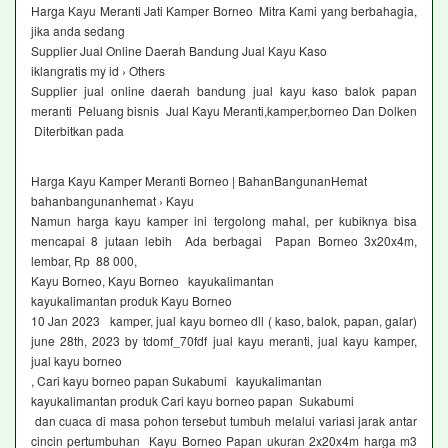
Harga Kayu Meranti Jati Kamper Borneo Mitra Kami yang berbahagia,
jika anda sedang
Supplier Jual Online Daerah Bandung Jual Kayu Kaso
iklangratis my id › Others
Supplier jual online daerah bandung jual kayu kaso balok papan
meranti Peluang bisnis Jual Kayu Meranti,kamper,borneo Dan Dolken
Diterbitkan pada
Harga Kayu Kamper Meranti Borneo | BahanBangunanHemat
bahanbangunanhemat › Kayu
Namun harga kayu kamper ini tergolong mahal, per kubiknya bisa
mencapai 8 jutaan lebih Ada berbagai Papan Borneo 3x20x4m,
lembar, Rp 88 000,
Kayu Borneo, Kayu Borneo kayukalimantan
kayukalimantan produk Kayu Borneo
10 Jan 2023 kamper, jual kayu borneo dll ( kaso, balok, papan, galar)
june 28th, 2023 by tdomf_70fdf jual kayu meranti, jual kayu kamper,
jual kayu borneo
, Cari kayu borneo papan Sukabumi kayukalimantan
kayukalimantan produk Cari kayu borneo papan Sukabumi
dan cuaca di masa pohon tersebut tumbuh melalui variasi jarak antar
cincin pertumbuhan Kayu Borneo Papan ukuran 2x20x4m harga m3