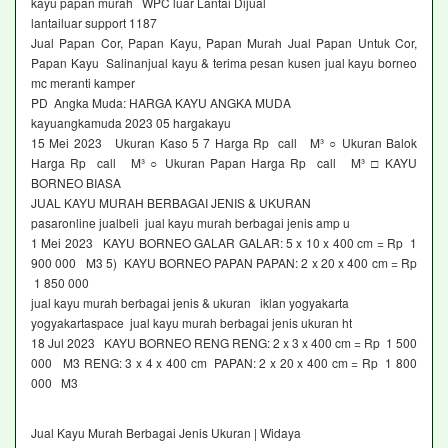
kayu papan murah WPC luar Lantai Dijual
lantailuar support 1187
Jual Papan Cor, Papan Kayu, Papan Murah Jual Papan Untuk Cor,
Papan Kayu Salinanjual kayu & terima pesan kusen jual kayu borneo
mc meranti kamper
PD Angka Muda: HARGA KAYU ANGKA MUDA
kayuangkamuda 2023 05 hargakayu
15 Mei 2023 Ukuran Kaso 5 7 Harga Rp call M³ ○ Ukuran Balok
Harga Rp call M³ ○ Ukuran Papan Harga Rp call M³ □ KAYU
BORNEO BIASA
JUAL KAYU MURAH BERBAGAI JENIS & UKURAN
pasaronline jualbeli jual kayu murah berbagai jenis amp u
1 Mei 2023 KAYU BORNEO GALAR GALAR: 5 x 10 x 400 cm = Rp 1
900 000 M3 5) KAYU BORNEO PAPAN PAPAN: 2 x 20 x 400 cm = Rp
1 850 000
jual kayu murah berbagai jenis & ukuran iklan yogyakarta
yogyakartaspace jual kayu murah berbagai jenis ukuran ht
18 Jul 2023 KAYU BORNEO RENG RENG: 2 x 3 x 400 cm = Rp 1 500
000 M3 RENG: 3 x 4 x 400 cm PAPAN: 2 x 20 x 400 cm = Rp 1 800
000 M3
Jual Kayu Murah Berbagai Jenis Ukuran | Widaya