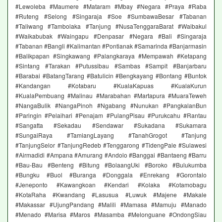
#Lewoleba #Maumere #Mataram #Mbay #Negara #Praya #Raba
#Ruteng #Selong #Singaraja #Soe #SumbawaBesar #Tabanan
#Taliwang #Tambolaka #Tanjung #NusaTenggaraBarat #Waibakul
#Waikabubak #Waingapu #Denpasar #Negara #Bali #Singaraja
#Tabanan #Bangli #Kalimantan #Pontianak #Samarinda #Banjarmasin
#Balikpapan #Singkawang #Palangkaraya #Mempawah #Ketapang
#Sintang #Tarakan #Putussibau #Sambas #Sampit #Banjarbaru
#Barabai #BatangTarang #Batulicin #Bengkayang #Bontang #Buntok
#Kandangan #Kotabaru #KualaKapuas #KualaKurun
#KualaPembuang #Malinau #Marabahan #Martapura #MuaraTeweh
#NangaBulik #NangaPinoh #Ngabang #Nunukan #PangkalanBun
#Paringin #Pelaihari #Penajam #PulangPisau #Purukcahu #Rantau
#Sangatta #Sekadau #Sendawar #Sukadana #Sukamara
#SungaiRaya #TamiangLayang #TanahGrogot #Tanjung
#TanjungSelor #TanjungRedeb #Tenggarong #TidengPale #Sulawesi
#Airmadidi #Ampana #Amurang #Andolo #Banggai #Bantaeng #Barru
#Bau-Bau #Benteng #Bitung #BolaangUki #Boroko #Bulukumba
#Bungku #Buol #Buranga #Donggala #Enrekang #Gorontalo
#Jeneponto #Kawangkoan #Kendari #Kolaka #Kotamobagu
#KotaRaha #Kwandang #Lasusua #Luwuk #Majene #Makale
#Makassar #UjungPandang #Malili #Mamasa #Mamuju #Manado
#Menado #Marisa #Maros #Masamba #Melonguane #OndongSiau