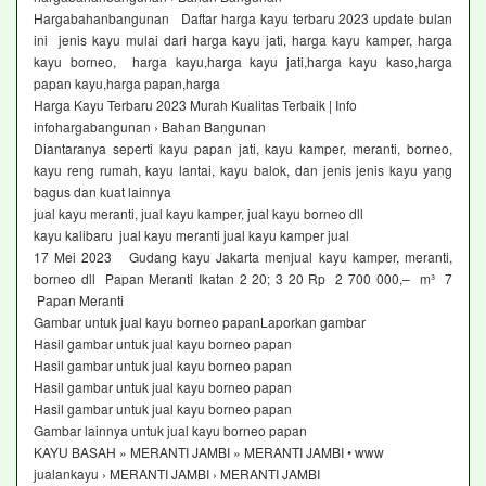
Hargabahanbangunan Daftar harga kayu terbaru 2023 update bulan
ini jenis kayu mulai dari harga kayu jati, harga kayu kamper, harga
kayu borneo, harga kayu,harga kayu jati,harga kayu kaso,harga
papan kayu,harga papan,harga
Harga Kayu Terbaru 2023 Murah Kualitas Terbaik | Info
infohargabangunan › Bahan Bangunan
Diantaranya seperti kayu papan jati, kayu kamper, meranti, borneo,
kayu reng rumah, kayu lantai, kayu balok, dan jenis jenis kayu yang
bagus dan kuat lainnya
jual kayu meranti, jual kayu kamper, jual kayu borneo dll
kayu kalibaru jual kayu meranti jual kayu kamper jual
17 Mei 2023 Gudang kayu Jakarta menjual kayu kamper, meranti,
borneo dll Papan Meranti Ikatan 2 20; 3 20 Rp 2 700 000,– m³ 7
Papan Meranti
Gambar untuk jual kayu borneo papanLaporkan gambar
Hasil gambar untuk jual kayu borneo papan
Hasil gambar untuk jual kayu borneo papan
Hasil gambar untuk jual kayu borneo papan
Hasil gambar untuk jual kayu borneo papan
Gambar lainnya untuk jual kayu borneo papan
KAYU BASAH » MERANTI JAMBI » MERANTI JAMBI • www
jualankayu › MERANTI JAMBI › MERANTI JAMBI