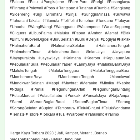
#Palopo #Palu #Pangkajene #Pare-Pare #Parigi #Pasangkayu
#Pinrang #Polewali #Poso #Rantepao #Ratahan #Rumbia #Sengkang
#Sidenreng #Sigi Biromaru #Sinjai #SungguMinasa #Suwawa
#Tahuna #Takalar #Tilamuta #ToliToli #Tomohon #Tondano #Tutuyan
#Unaaha #WangiWangi #Wanggudu #Watampone #WatanSoppeng
#Cliquers #LibuoPalma #Maluku #Papua #Ambon #Asmat #Biak
#Bintuni #BovenDigoel #BuruSelatan #Buru #Deiyai #Dogiyai #Fakfak
#HalmaheraBarat #HalmaheraSelatan #HalmaheraTengah
#HalmaheraTimur #HalmaheraUtara #IntanJaya #Jayapura
#Jayapurakota #Jayawijaya #Kaimana #Keerom #KepulauanAru
#KepulauanSula #KepulauanYapen #LannyJaya #MalukuBaratDaya
#MalukuTengah #MalukuTenggara #MalukuTenggaraBarat
#MamberamoRaya #MamberamoTengah #Manokwari
#ManokwariSelatan #Mappi #Maybrat #Merauke #Mimika #Nabire
#Nduga #Paniai #PegununganArfak #PegununganBintang
#PulauMorotai #PulauTaliabu #Puncak #PuncakJaya #RajaAmpat
#Sarmi #SeramBagianBarat #SeramBagianTimur #Sorong
#SorongSelatan #Supiori #Tambrauw #TelukBintuni #TelukWondama
#Ternate #Tidore #Tolikara #Tual #Waropen #Yahukimo #Yalimo
Harga Kayu Terbaru 2023 ( Jati, Kamper, Meranti, Borneo
hargabahanbangunan › Bahan Bangunan