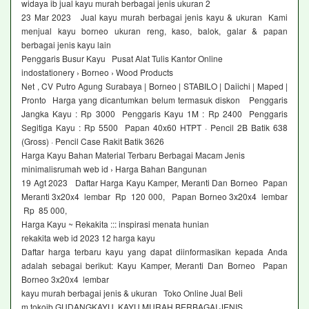
widaya ib jual kayu murah berbagai jenis ukuran 2
23 Mar 2023 Jual kayu murah berbagai jenis kayu & ukuran Kami
menjual kayu borneo ukuran reng, kaso, balok, galar & papan
berbagai jenis kayu lain
Penggaris Busur Kayu Pusat Alat Tulis Kantor Online
indostationery › Borneo › Wood Products
Net , CV Putro Agung Surabaya | Borneo | STABILO | Daiichi | Maped |
Pronto Harga yang dicantumkan belum termasuk diskon Penggaris
Jangka Kayu : Rp 3000 Penggaris Kayu 1M : Rp 2400 Penggaris
Segitiga Kayu : Rp 5500 Papan 40x60 HTPT · Pencil 2B Batik 638
(Gross) · Pencil Case Rakit Batik 3626
Harga Kayu Bahan Material Terbaru Berbagai Macam Jenis
minimalisrumah web id › Harga Bahan Bangunan
19 Agt 2023 Daftar Harga Kayu Kamper, Meranti Dan Borneo Papan
Meranti 3x20x4 lembar Rp 120 000, Papan Borneo 3x20x4 lembar
Rp 85 000,
Harga Kayu ~ Rekakita ::: inspirasi menata hunian
rekakita web id 2023 12 harga kayu
Daftar harga terbaru kayu yang dapat diinformasikan kepada Anda
adalah sebagai berikut: Kayu Kamper, Meranti Dan Borneo Papan
Borneo 3x20x4 lembar
kayu murah berbagai jenis & ukuran Toko Online Jual Beli
m tokojb GUDANGKAYU KAYU MURAH BERBAGAI JENIS