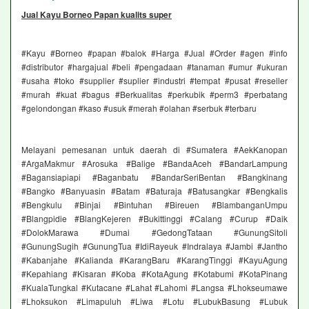
Jual Kayu Borneo Papan kualits super
#Kayu #Borneo #papan #balok #Harga #Jual #Order #agen #info
#distributor #hargajual #beli #pengadaan #tanaman #umur #ukuran
#usaha #toko #supplier #suplier #industri #tempat #pusat #reseller
#murah #kuat #bagus #Berkualitas #perkubik #perm3 #perbatang
#gelondongan #kaso #usuk #merah #olahan #serbuk #terbaru
Melayani pemesanan untuk daerah di #Sumatera #AekKanopan
#ArgaMakmur #Arosuka #Balige #BandaAceh #BandarLampung
#Bagansiapiapi #Baganbatu #BandarSeriBentan #Bangkinang
#Bangko #Banyuasin #Batam #Baturaja #Batusangkar #Bengkalis
#Bengkulu #Binjai #Bintuhan #Bireuen #BlambanganUmpu
#Blangpidie #BlangKejeren #Bukittinggi #Calang #Curup #Daik
#DolokMarawa #Dumai #GedongTataan #GunungSitoli
#GunungSugih #GunungTua #IdiRayeuk #Indralaya #Jambi #Jantho
#Kabanjahe #Kalianda #KarangBaru #KarangTinggi #KayuAgung
#Kepahiang #Kisaran #Koba #KotaAgung #Kotabumi #KotaPinang
#KualaTungkal #Kutacane #Lahat #Lahomi #Langsa #Lhokseumawe
#Lhoksukon #Limapuluh #Liwa #Lotu #LubukBasung #Lubuk