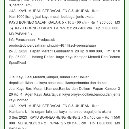
3, batang (4m)
JUAL KAYU MURAH BERBAGAI JENIS & UKURAN Iklan
iklan1000 listing jual kayu murah berbagai jenis ukuran
KAYU BORNEO GALAR GALAR: 5 x 10 x 400 cm = Rp 1 900 000 M3
5) KAYU BORNEO PAPAN PAPAN: 2 x 20 x 400 cm = Rp 1 850 000
M3 PAPAN: 3 x
Info Perusahaan Productsdb
productsdb perusahaan phppid=4671&sct=perusahaan
24 Jul 2023 Papan Meranti Lembaran 3 20 Rp 3 000 000, m³ 8 10
Rp 35 000, batang Daftar Harga Kayu Kamper, Meranti Dan Borneo
Spesifikasi
Jual:Kayu Besi,Meranti,Kamper,Bambu Dan Dolken
depoiklan iklan jualkayu besimerantikamperbambu dan dolken
Jual:Kayu Besi,Meranti,Kamper,Bambu dan Dolken Papan Kamper 3
20 Rp 4 Agen Kayu Jakarta,jual kayu proyek,dolken,bambu,dan jenis
kayu borneo
JUAL KAYU MURAH BERBAGAI JENIS & UKURAN | Iklan
iklanbaris kini id ragam lain jual kayu murah berbagai jenis ukura
3 Sep 2023 KAYU BORNEO RENG RENG: 2 x 3 x 400 cm = Rp 1 550
000 M3 RENG: 3 x 4 x PAPAN: 2 x 20 x 400 cm = Rp 1 850 000 M3
PAPAN: 3 x