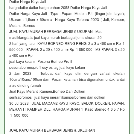
Daftar Harga Kayu Jati
hargadaftar daftar harga bahan 2058 Daftar Harga Kayu Jati
Daftar Harga Kayu Jati Type : Papan; Model : FJL (finger joint layer);
Ukuran : 1,5cm x 60cm x Harga Kayu Terbaru 2023 ( Jati, Kamper,
Meranti, Borneo
JUAL KAYU MURAH BERBAGAI JENIS $ UKURAN | Mau
mauiklangratis jual kayu murah berbagai jenis ukuran 20
2 hari yang lalu KAYU BORNEO RENG RENG: 2 x 3 x 400 cm = Rp 1
550 000 PAPAN: 2 x 20 x 400 cm = Rp 1 850 000 M3 PAPAN: 3 x 20
x 400 cm = Rp
jual kayu ketam | Pesona Borneo Profil
pesonaborneoprofil esy es tag jual kayu ketam
2 Jan 2023 Terbuat dari kayu ulin dengan variasi ukuran
10cmx10cmx100cm dan Papan ketaman bisa digunakan untuk lantai
atau dinding rumah
Jual Kayu Meranti,Kamper,Borneo Dan Dolken
sentrapromosi jual kayu merantikamperborneo dan dolken
30 Jul 2023 JUAL MACAM2 KAYU KASO, BALOK, DOLKEN, PAPAN,
MERANTI, KAMPER DLL HARGA MURAH 1 Kaso Borneo 4 6 5 7 Rp
1 500 000
JUAL KAYU MURAH BERBAGAI JENIS & UKLURAN