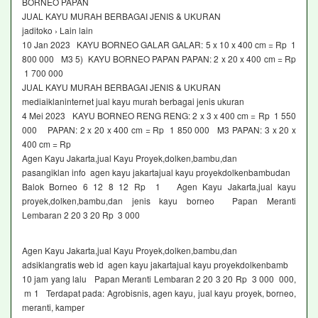
BORNEO PAPAN
JUAL KAYU MURAH BERBAGAI JENIS & UKURAN
jaditoko › Lain lain
10 Jan 2023 KAYU BORNEO GALAR GALAR: 5 x 10 x 400 cm = Rp 1
800 000 M3 5) KAYU BORNEO PAPAN PAPAN: 2 x 20 x 400 cm = Rp
1 700 000
JUAL KAYU MURAH BERBAGAI JENIS & UKURAN
mediaiklaninternet jual kayu murah berbagai jenis ukuran
4 Mei 2023 KAYU BORNEO RENG RENG: 2 x 3 x 400 cm = Rp 1 550
000 PAPAN: 2 x 20 x 400 cm = Rp 1 850 000 M3 PAPAN: 3 x 20 x
400 cm = Rp
Agen Kayu Jakarta,jual Kayu Proyek,dolken,bambu,dan
pasangiklan info agen kayu jakartajual kayu proyekdolkenbambudan
Balok Borneo 6 12 8 12 Rp 1 Agen Kayu Jakarta,jual kayu
proyek,dolken,bambu,dan jenis kayu borneo Papan Meranti
Lembaran 2 20 3 20 Rp 3 000
Agen Kayu Jakarta,jual Kayu Proyek,dolken,bambu,dan
adsiklangratis web id agen kayu jakartajual kayu proyekdolkenbamb
10 jam yang lalu Papan Meranti Lembaran 2 20 3 20 Rp 3 000 000,
m 1 Terdapat pada: Agrobisnis, agen kayu, jual kayu proyek, borneo,
meranti, kamper