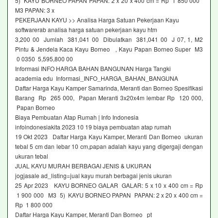
5) KAYU BORNEO PAPAN PAPAN: 2 x 20 x 400 cm = Rp 1 850 000
M3 PAPAN: 3 x
PEKERJAAN KAYU >> Analisa Harga Satuan Pekerjaan Kayu
softwarerab analisa harga satuan pekerjaan kayu htm
3,200 00 Jumlah 381,041 00 Dibulatkan 381,041 00 J 07, 1, M2
Pintu & Jendela Kaca Kayu Borneo , Kayu Papan Borneo Super M3
0 0350 5,595,800 00
Informasi INFO HARGA BAHAN BANGUNAN Harga Tangki
academia edu Informasi_INFO_HARGA_BAHAN_BANGUNA
Daftar Harga Kayu Kamper Samarinda, Meranti dan Borneo Spesifikasi
Barang Rp 265 000, Papan Meranti 3x20x4m lembar Rp 120 000,
Papan Borneo
Biaya Pembuatan Atap Rumah | Info Indonesia
infoindonesiakita 2023 10 19 biaya pembuatan atap rumah
19 Okt 2023 Daftar Harga Kayu Kamper, Meranti Dan Borneo ukuran
tebal 5 cm dan lebar 10 cm,papan adalah kayu yang digergaji dengan
ukuran tebal
JUAL KAYU MURAH BERBAGAI JENIS & UKURAN
jogjasale ad_listing=jual kayu murah berbagai jenis ukuran
25 Apr 2023 KAYU BORNEO GALAR GALAR: 5 x 10 x 400 cm = Rp
1 900 000 M3 5) KAYU BORNEO PAPAN PAPAN: 2 x 20 x 400 cm =
Rp 1 800 000
Daftar Harga Kayu Kamper, Meranti Dan Borneo pt