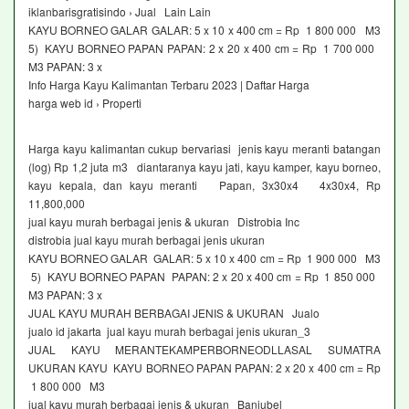
iklanbarisgratisindo › Jual Lain Lain
KAYU BORNEO GALAR GALAR: 5 x 10 x 400 cm = Rp 1 800 000 M3
5) KAYU BORNEO PAPAN PAPAN: 2 x 20 x 400 cm = Rp 1 700 000
M3 PAPAN: 3 x
Info Harga Kayu Kalimantan Terbaru 2023 | Daftar Harga
harga web id › Properti
Harga kayu kalimantan cukup bervariasi jenis kayu meranti batangan
(log) Rp 1,2 juta m3 diantaranya kayu jati, kayu kamper, kayu borneo,
kayu kepala, dan kayu meranti Papan, 3x30x4 4x30x4, Rp
11,800,000
jual kayu murah berbagai jenis & ukuran Distrobia Inc
distrobia jual kayu murah berbagai jenis ukuran
KAYU BORNEO GALAR GALAR: 5 x 10 x 400 cm = Rp 1 900 000 M3
5) KAYU BORNEO PAPAN PAPAN: 2 x 20 x 400 cm = Rp 1 850 000
M3 PAPAN: 3 x
JUAL KAYU MURAH BERBAGAI JENIS & UKURAN Jualo
jualo id jakarta jual kayu murah berbagai jenis ukuran_3
JUAL KAYU MERANTEKAMPERBORNEODLLASAL SUMATRA
UKURAN KAYU KAYU BORNEO PAPAN PAPAN: 2 x 20 x 400 cm = Rp
1 800 000 M3
jual kayu murah berbagai jenis & ukuran Banjubel