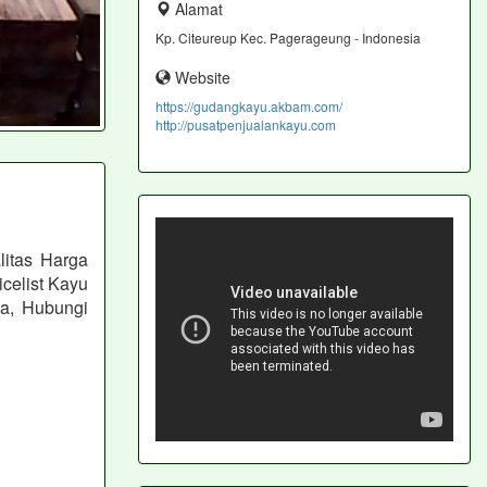
Alamat
Kp. Citeureup Kec. Pagerageung - Indonesia
Website
https://gudangkayu.akbam.com/
http://pusatpenjualankayu.com
itas Harga
celist Kayu
a, Hubungi