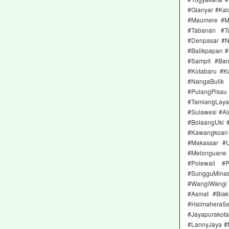
#Gianyar #Ka
#Maumere #M
#Tabanan #T
#Denpasar #Ne
#Balikpapan 
#Sampit #Ban
#Kotabaru #K
#NangaBulik
#PulangPisau
#TamiangLay
#Sulawesi #A
#BolaangUki 
#Kawangkoan 
#Makassar #
#Melonguane
#Polewali #
#SungguMinas
#WangiWangi
#Asmat #Biak
#HalmaheraS
#Jayapurako
#LannyJaya #