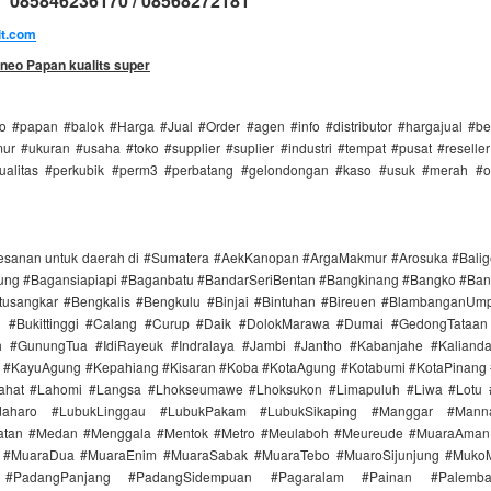
085846236170 / 08568272181
it.com
neo Papan kualits super
 #papan #balok #Harga #Jual #Order #agen #info #distributor #hargajual #b
r #ukuran #usaha #toko #supplier #suplier #industri #tempat #pusat #reselle
ualitas #perkubik #perm3 #perbatang #gelondongan #kaso #usuk #merah #o
esanan untuk daerah di #Sumatera #AekKanopan #ArgaMakmur #Arosuka #Bali
ng #Bagansiapiapi #Baganbatu #BandarSeriBentan #Bangkinang #Bangko #Ban
tusangkar #Bengkalis #Bengkulu #Binjai #Bintuhan #Bireuen #BlambanganUm
n #Bukittinggi #Calang #Curup #Daik #DolokMarawa #Dumai #GedongTataan 
 #GunungTua #IdiRayeuk #Indralaya #Jambi #Jantho #Kabanjahe #Kaliand
i #KayuAgung #Kepahiang #Kisaran #Koba #KotaAgung #Kotabumi #KotaPinang 
ahat #Lahomi #Langsa #Lhokseumawe #Lhoksukon #Limapuluh #Liwa #Lotu
aharo #LubukLinggau #LubukPakam #LubukSikaping #Manggar #Mann
atan #Medan #Menggala #Mentok #Metro #Meulaboh #Meureude #MuaraAman
 #MuaraDua #MuaraEnim #MuaraSabak #MuaraTebo #MuaroSijunjung #Muko
 #PadangPanjang #PadangSidempuan #Pagaralam #Painan #Palemb