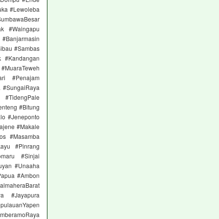
uka #Lewoleba
SumbawaBesar
ak #Waingapu
a #Banjarmasin
sibau #Sambas
ok #Kandangan
a #MuaraTeweh
ari #Penajam
a #SungaiRaya
 #TidengPale
nteng #Bitung
lo #Jeneponto
ajene #Makale
ros #Masamba
ayu #Pinrang
maru #Sinjai
tuyan #Unaaha
Papua #Ambon
almaheraBarat
ya #Jayapura
pulauanYapen
MamberamoRaya