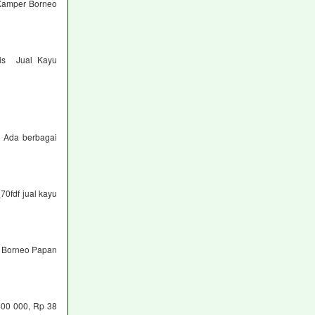
Kamper Borneo
nis Jual Kayu
h Ada berbagai
70fdf jual kayu
u Borneo Papan
00 000, Rp 38