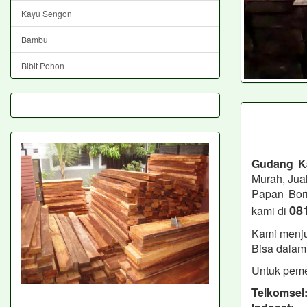
Kayu Sengon
Bambu
Bibit Pohon
Gudang K
Murah, Jua
Papan Bor
08
kami di
Kami menju
Bisa dalam 
Untuk peme
Telkomsel