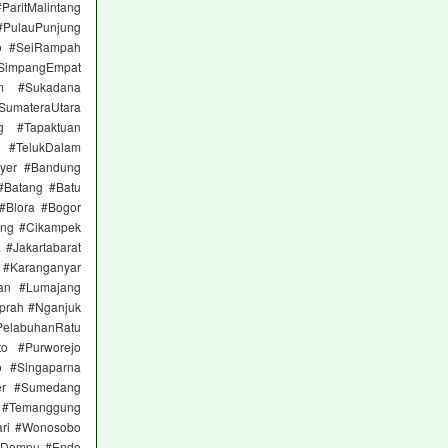
itMalintang
#PulauPunjung
to #SeiRampah
 #SimpangEmpat
am #Sukadana
materaUtara
g #Tapaktuan
 #TelukDalam
nyer #Bandung
#Batang #Batu
 #Blora #Bogor
ong #Cikampek
 #Jakartabarat
n #Karanganyar
an #Lumajang
prah #Nganjuk
elabuhanRatu
to #Purworejo
 #Singaparna
er #Sumedang
 #Temanggung
ari #Wonosobo
 #Dompu #Ende