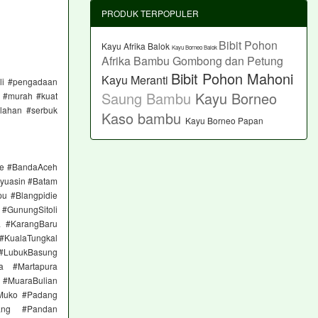
PRODUK TERPOPULER
Bibit Pohon
Kayu Afrika Balok
Kayu Borneo Balok
Afrika
Bambu Gombong dan Petung
Bibit Pohon Mahoni
Kayu Meranti
eli #pengadaan
Saung Bambu
Kayu Borneo
r #murah #kuat
lahan #serbuk
Kaso
bambu
Kayu Borneo Papan
ge #BandaAceh
yuasin #Batam
pu #Blangpidie
#GunungSitoli
a #KarangBaru
#KualaTungkal
 #LubukBasung
a #Martapura
 #MuaraBulian
Muko #Padang
ang #Pandan