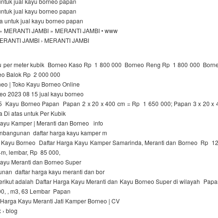
untuk jual kayu borneo papan
untuk jual kayu borneo papan
a untuk jual kayu borneo papan
» MERANTI JAMBI » MERANTI JAMBI • www
 MERANTI JAMBI › MERANTI JAMBI
yu per meter kubik Borneo Kaso Rp 1 800 000 Borneo Reng Rp 1 800 000 Bor
o Balok Rp 2 000 000
neo | Toko Kayu Borneo Online
neo 2023 08 15 jual kayu borneo
 Kayu Borneo Papan Papan 2 x 20 x 400 cm = Rp 1 650 000; Papan 3 x 20 x
 Di atas untuk Per Kubik
Kayu Kamper | Meranti dan Borneo info
nbangunan daftar harga kayu kamper m
Kayu Borneo Daftar Harga Kayu Kamper Samarinda, Meranti dan Borneo Rp 1
m, lembar, Rp 85 000,
Kayu Meranti dan Borneo Super
unan daftar harga kayu meranti dan bor
rikut adalah Daftar Harga Kayu Meranti dan Kayu Borneo Super di wilayah Papa
000, , m3, 63 Lembar Papan
Harga Kayu Meranti Jati Kamper Borneo | CV
 › blog