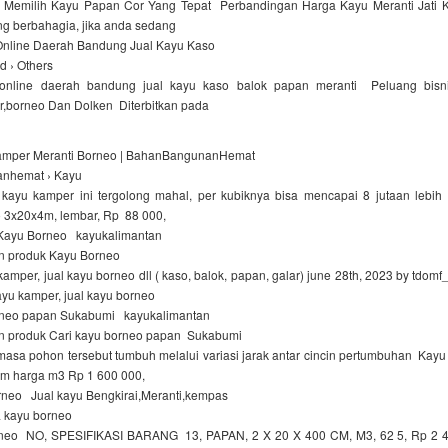
Memilih Kayu Papan Cor Yang Tepat Perbandingan Harga Kayu Meranti Jati 
ng berbahagia, jika anda sedang
 Online Daerah Bandung Jual Kayu Kaso
id › Others
l online daerah bandung jual kayu kaso balok papan meranti Peluang bis
r,borneo Dan Dolken Diterbitkan pada
amper Meranti Borneo | BahanBangunanHemat
nhemat › Kayu
ayu kamper ini tergolong mahal, per kubiknya bisa mencapai 8 jutaan lebi
 3x20x4m, lembar, Rp 88 000,
Kayu Borneo kayukalimantan
n produk Kayu Borneo
mper, jual kayu borneo dll ( kaso, balok, papan, galar) june 28th, 2023 by tdomf_
kayu kamper, jual kayu borneo
orneo papan Sukabumi kayukalimantan
n produk Cari kayu borneo papan Sukabumi
masa pohon tersebut tumbuh melalui variasi jarak antar cincin pertumbuhan Kay
4m harga m3 Rp 1 600 000,
rneo Jual kayu Bengkirai,Meranti,kempas
 kayu borneo
rneo NO, SPESIFIKASI BARANG 13, PAPAN, 2 X 20 X 400 CM, M3, 62 5, Rp 2 4