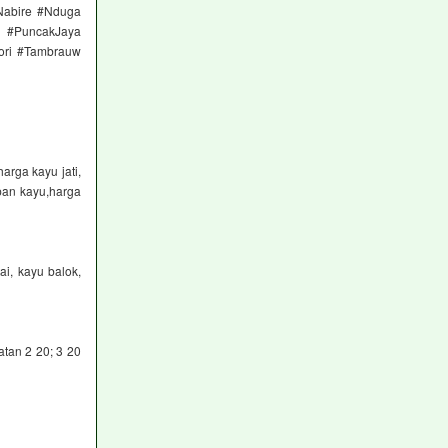
Nabire #Nduga
k #PuncakJaya
ori #Tambrauw
rga kayu jati,
pan kayu,harga
ai, kayu balok,
tan 2 20; 3 20