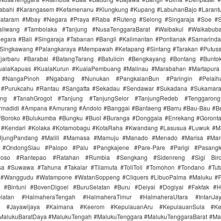
labahi #Karangasem #Kefamenanu #Klungkung #Kupang #LabuhanBajo #Larant
ataram #Mbay #Negara #Praya #Raba #Ruteng #Selong #Singaraja #Soe #
aliwang #Tambolaka #Tanjung #NusaTenggaraBarat #Waibakul #Waikabub
gara #Bali #Singaraja #Tabanan #Bangli #Kalimantan #Pontianak #Samarind
#Singkawang #Palangkaraya #Mempawah #Ketapang #Sintang #Tarakan #Putus
jarbaru #Barabai #BatangTarang #Batulicin #Bengkayang #Bontang #Bunt
ualaKapuas #KualaKurun #KualaPembuang #Malinau #Marabahan #Martapur
 #NangaPinoh #Ngabang #Nunukan #PangkalanBun #Paringin #Pelaih
 #Purukcahu #Rantau #Sangatta #Sekadau #Sendawar #Sukadana #Sukamar
ang #TanahGrogot #Tanjung #TanjungSelor #TanjungRedeb #Tenggarong
irmadidi #Ampana #Amurang #Andolo #Banggai #Bantaeng #Barru #Bau-Bau #Be
#Boroko #Bulukumba #Bungku #Buol #Buranga #Donggala #Enrekang #Goronta
#Kendari #Kolaka #Kotamobagu #KotaRaha #Kwandang #Lasusua #Luwuk #M
UjungPandang #Malili #Mamasa #Mamuju #Manado #Menado #Marisa #Ma
 #OndongSiau #Palopo #Palu #Pangkajene #Pare-Pare #Parigi #Pasangk
Poso #Rantepao #Ratahan #Rumbia #Sengkang #Sidenreng #Sigi Biro
a #Suwawa #Tahuna #Takalar #Tilamuta #ToliToli #Tomohon #Tondano #Tu
 #Wanggudu #Watampone #WatanSoppeng #Cliquers #LibuoPalma #Maluku #
 #Bintuni #BovenDigoel #BuruSelatan #Buru #Deiyai #Dogiyai #Fakfak #H
elatan #HalmaheraTengah #HalmaheraTimur #HalmaheraUtara #IntanJa
ta #Jayawijaya #Kaimana #Keerom #KepulauanAru #KepulauanSula #Ke
MalukuBaratDaya #MalukuTengah #MalukuTenggara #MalukuTenggaraBarat #