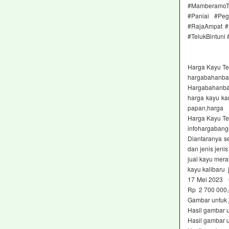
#MamberamoTe
#Paniai #Peg
#RajaAmpat #
#TelukBintuni
Harga Kayu Ter
hargabahanba
Hargabahanban
harga kayu ka
papan,harga
Harga Kayu Ter
infohargaban
Diantaranya se
dan jenis jeni
jual kayu meran
kayu kalibaru 
17 Mei 2023 G
Rp 2 700 000
Gambar untuk 
Hasil gambar 
Hasil gambar 