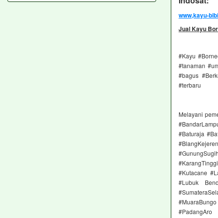
Indosat: 
www,kayu-bib
Jual Kayu Bor
#Kayu #Borneo
#tanaman #umu
#bagus #Berk
#terbaru
Melayani pem
#BandarLampu
#Baturaja #Ba
#BlangKejere
#GunungSugih
#KarangTingg
#Kutacane #L
#Lubuk Bend
#SumateraSel
#MuaraBungo
#PadangAro