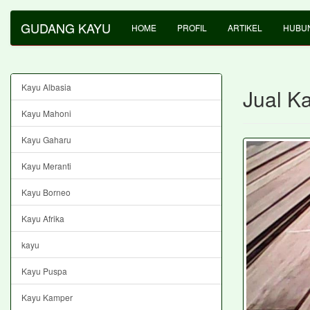
GUDANG KAYU
HOME
PROFIL
ARTIKEL
HUBUN
Kayu Albasia
Jual K
Kayu Mahoni
Kayu Gaharu
Kayu Meranti
Kayu Borneo
Kayu Afrika
kayu
Kayu Puspa
Kayu Kamper