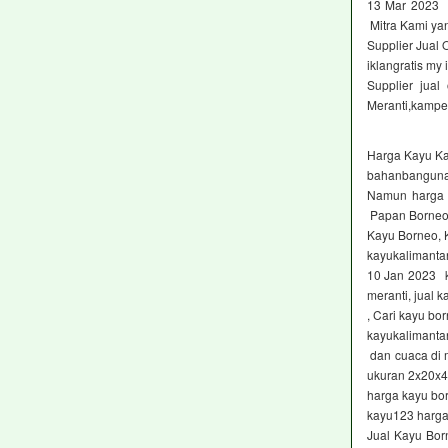
13 Mar 2023 
Mitra Kami ya
Supplier Jual
iklangratis my 
Supplier jua
Meranti,kampe
Harga Kayu K
bahanbanguna
Namun harga k
Papan Borneo
Kayu Borneo, 
kayukalimanta
10 Jan 2023 ka
meranti, jual 
, Cari kayu b
kayukalimanta
dan cuaca di 
ukuran 2x20x
harga kayu bo
kayu123 harga
Jual Kayu Bo