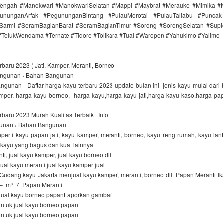
ngah #Manokwari #ManokwariSelatan #Mappi #Maybrat #Merauke #Mimika #
ununganArfak #PegununganBintang #PulauMorotai #PulauTaliabu #Punca
Sarmi #SeramBagianBarat #SeramBagianTimur #Sorong #SorongSelatan #Supi
 #TelukWondama #Ternate #Tidore #Tolikara #Tual #Waropen #Yahukimo #Yalimo
baru 2023 ( Jati, Kamper, Meranti, Borneo
ngunan › Bahan Bangunan
gunan Daftar harga kayu terbaru 2023 update bulan ini jenis kayu mulai dari ha
mper, harga kayu borneo, harga kayu,harga kayu jati,harga kayu kaso,harga pa
baru 2023 Murah Kualitas Terbaik | Info
gunan › Bahan Bangunan
perti kayu papan jati, kayu kamper, meranti, borneo, kayu reng rumah, kayu lant
s kayu yang bagus dan kuat lainnya
ti, jual kayu kamper, jual kayu borneo dll
jual kayu meranti jual kayu kamper jual
udang kayu Jakarta menjual kayu kamper, meranti, borneo dll Papan Meranti Ika
,– m³ 7 Papan Meranti
jual kayu borneo papanLaporkan gambar
untuk jual kayu borneo papan
untuk jual kayu borneo papan