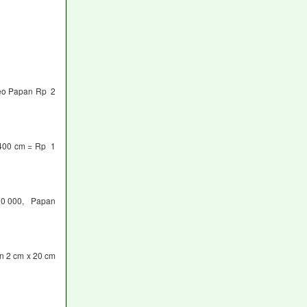
neo Papan Rp 2
 400 cm = Rp 1
20 000, Papan
n 2 cm x 20 cm