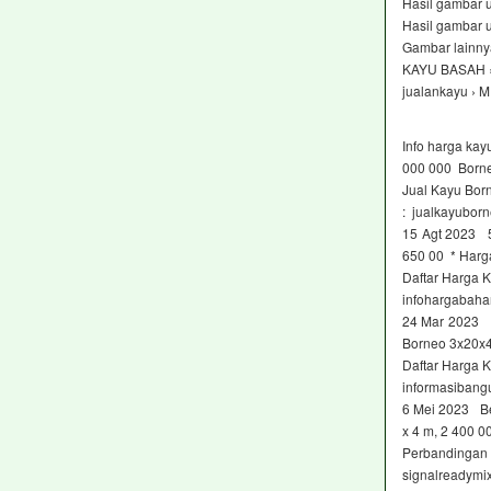
Hasil gambar 
Hasil gambar 
Gambar lainny
KAYU BASAH 
jualankayu ›
Info harga ka
000 000 Borne
Jual Kayu Bor
: jualkayubor
15 Agt 2023 5
650 00 * Harga
Daftar Harga 
infohargabaha
24 Mar 2023 
Borneo 3x20x4
Daftar Harga 
informasibang
6 Mei 2023 Be
x 4 m, 2 400 
Perbandingan 
signalreadymix