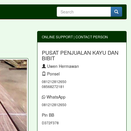
ONLINE SUPPORT | CONTACT PERSON
PUSAT PENJUALAN KAYU DAN
BIBIT
Uwen Hermawan
Ponsel
081212812650
08568272181
WhatsApp
081212812650
Pin BB
D372F378