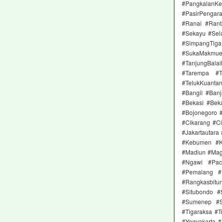
#Pangkalan
#PasirPengar
#Ranai #Rant
#Sekayu #Sela
#SimpangTig
#SukaMakmu
#TanjungBal
#Tarempa #T
#TelukKuanta
#Bangil #Ban
#Bekasi #Beka
#Bojonegoro 
#Cikarang #Ci
#Jakartautara
#Kebumen #K
#Madiun #Mag
#Ngawi #Pac
#Pemalang #P
#Rangkasbit
#Situbondo 
#Sumenep #S
#Tigaraksa #
#Yogyakarta 