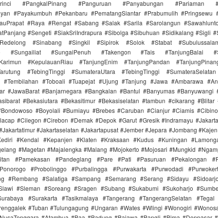
Kerinci #PangkalPinang #Panguruan #Panyabungan #Pariaman #Par
ayan #Payakumbuh #Pekanbaru #PematangSiantar #Prabumulih #Pringsewu 
auPrapat #Raya #Rengat #Sabang #Salak #Sarila #Sarolangun #Sawahlun
tPanjang #Sengeti #SiakSriIndrapura #Sibolga #Sibuhuan #Sidikalang #Sigli
aRedelong #Sinabang #Singkil #Sipirok #Solok #Stabat #Subulussal
e #Sungailiat #SungaiPenuh #Takengon #Tais #TanjungBalai #Su
aiKarimun #KepulauanRiau #TanjungEnim #TanjungPandan #TanjungPinan
arutung #TebingTinggi #SumateraUtara #TebingTinggi #SumateraSelatan
n #Tembilahan #Toboali #Tuapejat #Ujung #Tanjung #Jawa #Ambarawa #A
jar #JawaBarat #Banjarnegara #Bangkalan #Bantul #Banyumas #Banyuwangi 
sibarat #Bekasiutara #Bekasitimur #Bekasiselatan #tambun #cikarang #Blitar
#Bondowoso #Boyolali #Bumiayu #Brebes #Caruban #Cianjur #Ciamis #Cibin
lacap #Cilegon #Cirebon #Demak #Depok #Garut #Gresik #Indramayu #Jakarta
 #Jakartatimur #Jakartaselatan #Jakartapusat #Jember #Jepara #Jombang #Kaje
ediri #Kendal #Kepanjen #Klaten #Kraksaan #Kudus #Kuningan #Lamong
elang #Magetan #Majalengka #Malang #Mojokerto #Mojosari #Mungkid #Ngam
itan #Pamekasan #Pandeglang #Pare #Pati #Pasuruan #Pekalongan #P
onorogo #Probolinggo #Purbalingga #Purwakarta #Purwodadi #Purwoker
ung #Rembang #Salatiga #Sampang #Semarang #Serang #Sidayu #Sidoarjo
#Slawi #Sleman #Soreang #Sragen #Subang #Sukabumi #Sukoharjo #Sumb
urabaya #Surakarta #Tasikmalaya #Tangerang #TangerangSelatan #Tegal
Trenggalek #Tuban #Tulungagung #Ungaran #Wates #Wlingi #Wonogiri #Wonos
#NusaTenggara #Atambua #Baa #Badung #Bajawa #Bangli #Bima #Denpasar