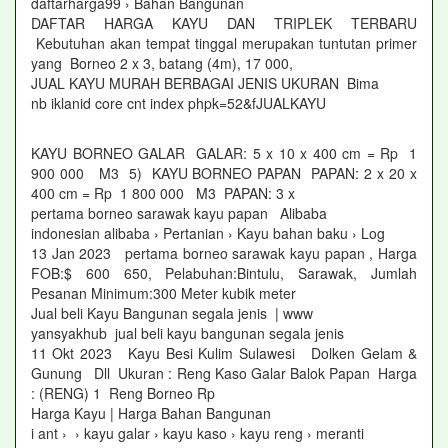
daftarharga99 › Bahan Bangunan
DAFTAR HARGA KAYU DAN TRIPLEK TERBARU
Kebutuhan akan tempat tinggal merupakan tuntutan primer
yang Borneo 2 x 3, batang (4m), 17 000,
JUAL KAYU MURAH BERBAGAI JENIS UKURAN Bima
nb iklanid core cnt index phpk=52&fJUALKAYU
KAYU BORNEO GALAR GALAR: 5 x 10 x 400 cm = Rp 1
900 000 M3 5) KAYU BORNEO PAPAN PAPAN: 2 x 20 x
400 cm = Rp 1 800 000 M3 PAPAN: 3 x
pertama borneo sarawak kayu papan Alibaba
indonesian alibaba › Pertanian › Kayu bahan baku › Log
13 Jan 2023 pertama borneo sarawak kayu papan , Harga
FOB:$ 600 650, Pelabuhan:Bintulu, Sarawak, Jumlah
Pesanan Minimum:300 Meter kubik meter
Jual beli Kayu Bangunan segala jenis | www
yansyakhub jual beli kayu bangunan segala jenis
11 Okt 2023 Kayu Besi Kulim Sulawesi Dolken Gelam &
Gunung Dll Ukuran : Reng Kaso Galar Balok Papan Harga
: (RENG) 1 Reng Borneo Rp
Harga Kayu | Harga Bahan Bangunan
i ant › › kayu galar › kayu kaso › kayu reng › meranti