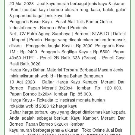
23 Mar 2023 Jual kayu murah berbagai jenis kayu & ukuran
Kami menjual kayu borneo ukuran reng, kaso, balok, galar
& papan berbagai jenis kayu lain
Penggaris Busur Kayu Pusat Alat Tulis Kantor Online
indostationery › Borneo › Wood Products
Net , CV Putro Agung Surabaya | Borneo | STABILO | Daiichi
| Maped | Pronto Harga yang dicantumkan belum termasuk
diskon Penggaris Jangka Kayu : Rp 3000 Penggaris Kayu
1M : Rp 2400 Penggaris Segitiga Kayu : Rp 5500 Papan
40x60 HTPT · Pencil 2B Batik 638 (Gross) · Pencil Case
Rakit Batik 3626
Harga Kayu Bahan Material Terbaru Berbagai Macam Jenis
minimalisrumah web id › Harga Bahan Bangunan
19 Agt 2023 Daftar Harga Kayu Kamper, Meranti Dan
Borneo Papan Meranti 3x20x4 lembar Rp 120 000,
Papan Borneo 3x20x4 lembar Rp 85 000,
Harga Kayu ~ Rekakita ::: inspirasi menata hunian
rekakita web id 2023 12 harga kayu
Daftar harga terbaru kayu yang dapat diinformasikan kepada
Anda adalah sebagai berikut: Kayu Kamper, Meranti Dan
Borneo Papan Borneo 3x20x4 lembar
kayu murah berbagai jenis & ukuran Toko Online Jual Beli