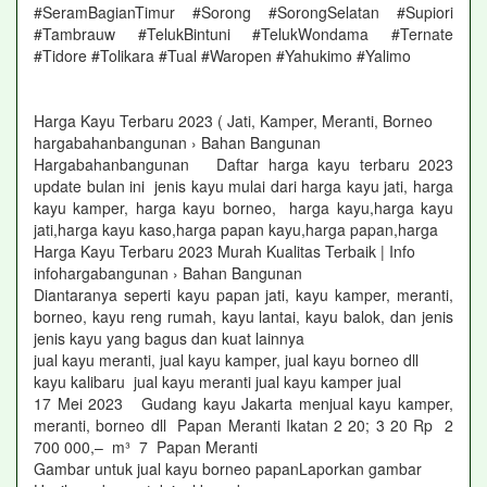
#SeramBagianTimur #Sorong #SorongSelatan #Supiori
#Tambrauw #TelukBintuni #TelukWondama #Ternate
#Tidore #Tolikara #Tual #Waropen #Yahukimo #Yalimo
Harga Kayu Terbaru 2023 ( Jati, Kamper, Meranti, Borneo
hargabahanbangunan › Bahan Bangunan
Hargabahanbangunan Daftar harga kayu terbaru 2023
update bulan ini jenis kayu mulai dari harga kayu jati, harga
kayu kamper, harga kayu borneo, harga kayu,harga kayu
jati,harga kayu kaso,harga papan kayu,harga papan,harga
Harga Kayu Terbaru 2023 Murah Kualitas Terbaik | Info
infohargabangunan › Bahan Bangunan
Diantaranya seperti kayu papan jati, kayu kamper, meranti,
borneo, kayu reng rumah, kayu lantai, kayu balok, dan jenis
jenis kayu yang bagus dan kuat lainnya
jual kayu meranti, jual kayu kamper, jual kayu borneo dll
kayu kalibaru jual kayu meranti jual kayu kamper jual
17 Mei 2023 Gudang kayu Jakarta menjual kayu kamper,
meranti, borneo dll Papan Meranti Ikatan 2 20; 3 20 Rp 2
700 000,– m³ 7 Papan Meranti
Gambar untuk jual kayu borneo papanLaporkan gambar