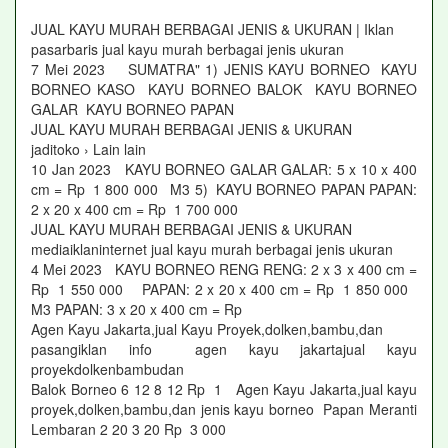
JUAL KAYU MURAH BERBAGAI JENIS & UKURAN | Iklan
pasarbaris jual kayu murah berbagai jenis ukuran
7 Mei 2023 SUMATRA" 1) JENIS KAYU BORNEO KAYU
BORNEO KASO KAYU BORNEO BALOK KAYU BORNEO
GALAR KAYU BORNEO PAPAN
JUAL KAYU MURAH BERBAGAI JENIS & UKURAN
jaditoko › Lain lain
10 Jan 2023 KAYU BORNEO GALAR GALAR: 5 x 10 x 400
cm = Rp 1 800 000 M3 5) KAYU BORNEO PAPAN PAPAN:
2 x 20 x 400 cm = Rp 1 700 000
JUAL KAYU MURAH BERBAGAI JENIS & UKURAN
mediaiklaninternet jual kayu murah berbagai jenis ukuran
4 Mei 2023 KAYU BORNEO RENG RENG: 2 x 3 x 400 cm =
Rp 1 550 000 PAPAN: 2 x 20 x 400 cm = Rp 1 850 000
M3 PAPAN: 3 x 20 x 400 cm = Rp
Agen Kayu Jakarta,jual Kayu Proyek,dolken,bambu,dan
pasangiklan info agen kayu jakartajual kayu
proyekdolkenbambudan
Balok Borneo 6 12 8 12 Rp 1 Agen Kayu Jakarta,jual kayu
proyek,dolken,bambu,dan jenis kayu borneo Papan Meranti
Lembaran 2 20 3 20 Rp 3 000