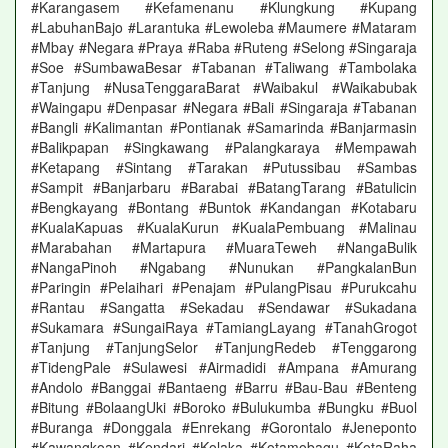
#Karangasem #Kefamenanu #Klungkung #Kupang
#LabuhanBajo #Larantuka #Lewoleba #Maumere #Mataram
#Mbay #Negara #Praya #Raba #Ruteng #Selong #Singaraja
#Soe #SumbawaBesar #Tabanan #Taliwang #Tambolaka
#Tanjung #NusaTenggaraBarat #Waibakul #Waikabubak
#Waingapu #Denpasar #Negara #Bali #Singaraja #Tabanan
#Bangli #Kalimantan #Pontianak #Samarinda #Banjarmasin
#Balikpapan #Singkawang #Palangkaraya #Mempawah
#Ketapang #Sintang #Tarakan #Putussibau #Sambas
#Sampit #Banjarbaru #Barabai #BatangTarang #Batulicin
#Bengkayang #Bontang #Buntok #Kandangan #Kotabaru
#KualaKapuas #KualaKurun #KualaPembuang #Malinau
#Marabahan #Martapura #MuaraTeweh #NangaBulik
#NangaPinoh #Ngabang #Nunukan #PangkalanBun
#Paringin #Pelaihari #Penajam #PulangPisau #Purukcahu
#Rantau #Sangatta #Sekadau #Sendawar #Sukadana
#Sukamara #SungaiRaya #TamiangLayang #TanahGrogot
#Tanjung #TanjungSelor #TanjungRedeb #Tenggarong
#TidengPale #Sulawesi #Airmadidi #Ampana #Amurang
#Andolo #Banggai #Bantaeng #Barru #Bau-Bau #Benteng
#Bitung #BolaangUki #Boroko #Bulukumba #Bungku #Buol
#Buranga #Donggala #Enrekang #Gorontalo #Jeneponto
#Kawangkoan #Kendari #Kolaka #Kotamobagu #KotaRaha