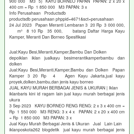
900 000 M3 5) KAYU BORNEO PAPAN PAPAN: 2 x 20 x
400 cm = Rp 1 850 000 M3 PAPAN: 3 x
Info Perusahaan Productsdb
productsdb perusahaan phppid=4671&sct=perusahaan
24 Jul 2023 Papan Meranti Lembaran 3 20 Rp 3 000 000,
m³ 8 10 Rp 35 000, batang Daftar Harga Kayu
Kamper, Meranti Dan Borneo Spesifikasi
Jual:Kayu Besi,Meranti,Kamper,Bambu Dan Dolken
depoiklan iklan jualkayu besimerantikamperbambu dan
dolken
Jual:Kayu Besi,Meranti,Kamper,Bambu dan Dolken Papan
Kamper 3 20 Rp 4 Agen Kayu Jakarta,jual kayu
proyek,dolken,bambu,dan jenis kayu borneo
JUAL KAYU MURAH BERBAGAI JENIS & UKURAN | Iklan
iklanbaris kini id ragam lain jual kayu murah berbagai jenis
ukura
3 Sep 2023 KAYU BORNEO RENG RENG: 2 x 3 x 400 cm =
Rp 1 550 000 M3 RENG: 3 x 4 x PAPAN: 2 x 20 x 400 cm
= Rp 1 850 000 M3 PAPAN: 3 x
Jual Kayu Murah Berbagai Jenis & Ukuran Jual Lain Lain
iklanposkota262 blogdetik jual kayu murah berbagai jenis