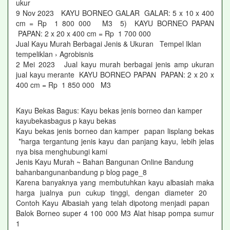
ukur
9 Nov 2023 KAYU BORNEO GALAR GALAR: 5 x 10 x 400
cm = Rp 1 800 000 M3 5) KAYU BORNEO PAPAN
PAPAN: 2 x 20 x 400 cm = Rp 1 700 000
Jual Kayu Murah Berbagai Jenis & Ukuran Tempel Iklan
tempeliklan › Agrobisnis
2 Mei 2023 Jual kayu murah berbagai jenis amp ukuran
jual kayu merante KAYU BORNEO PAPAN PAPAN: 2 x 20 x
400 cm = Rp 1 850 000 M3
Kayu Bekas Bagus: Kayu bekas jenis borneo dan kamper
kayubekasbagus p kayu bekas
Kayu bekas jenis borneo dan kamper papan lisplang bekas
*harga tergantung jenis kayu dan panjang kayu, lebih jelas
nya bisa menghubungi kami
Jenis Kayu Murah ~ Bahan Bangunan Online Bandung
bahanbangunanbandung p blog page_8
Karena banyaknya yang membutuhkan kayu albasiah maka
harga jualnya pun cukup tinggi, dengan diameter 20
Contoh Kayu Albasiah yang telah dipotong menjadi papan
Balok Borneo super 4 100 000 M3 Alat hisap pompa sumur
1