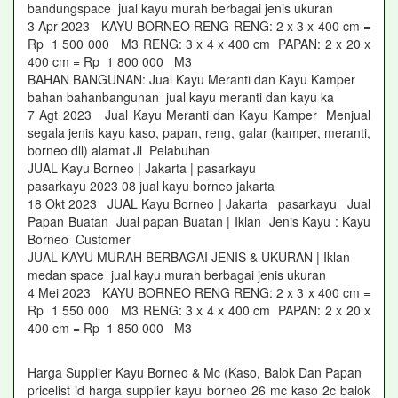
bandungspace jual kayu murah berbagai jenis ukuran
3 Apr 2023 KAYU BORNEO RENG RENG: 2 x 3 x 400 cm =
Rp 1 500 000 M3 RENG: 3 x 4 x 400 cm PAPAN: 2 x 20 x
400 cm = Rp 1 800 000 M3
BAHAN BANGUNAN: Jual Kayu Meranti dan Kayu Kamper
bahan bahanbangunan jual kayu meranti dan kayu ka
7 Agt 2023 Jual Kayu Meranti dan Kayu Kamper Menjual
segala jenis kayu kaso, papan, reng, galar (kamper, meranti,
borneo dll) alamat Jl Pelabuhan
JUAL Kayu Borneo | Jakarta | pasarkayu
pasarkayu 2023 08 jual kayu borneo jakarta
18 Okt 2023 JUAL Kayu Borneo | Jakarta pasarkayu Jual
Papan Buatan Jual papan Buatan | Iklan Jenis Kayu : Kayu
Borneo Customer
JUAL KAYU MURAH BERBAGAI JENIS & UKURAN | Iklan
medan space jual kayu murah berbagai jenis ukuran
4 Mei 2023 KAYU BORNEO RENG RENG: 2 x 3 x 400 cm =
Rp 1 550 000 M3 RENG: 3 x 4 x 400 cm PAPAN: 2 x 20 x
400 cm = Rp 1 850 000 M3
Harga Supplier Kayu Borneo & Mc (Kaso, Balok Dan Papan
pricelist id harga supplier kayu borneo 26 mc kaso 2c balok