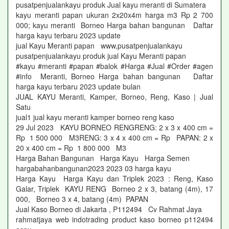
pusatpenjualankayu produk Jual kayu meranti di Sumatera
kayu meranti papan ukuran 2x20x4m harga m3 Rp 2 700
000; kayu meranti Borneo Harga bahan bangunan Daftar
harga kayu terbaru 2023 update
jual Kayu Meranti papan www,pusatpenjualankayu
pusatpenjualankayu produk jual Kayu Meranti papan
#kayu #meranti #papan #balok #Harga #Jual #Order #agen
#info Meranti, Borneo Harga bahan bangunan Daftar
harga kayu terbaru 2023 update bulan
JUAL KAYU Meranti, Kamper, Borneo, Reng, Kaso | Jual
Satu
jual1 jual kayu meranti kamper borneo reng kaso
29 Jul 2023 KAYU BORNEO RENGRENG: 2 x 3 x 400 cm =
Rp 1 500 000 M3RENG: 3 x 4 x 400 cm = Rp PAPAN: 2 x
20 x 400 cm = Rp 1 800 000 M3
Harga Bahan Bangunan Harga Kayu Harga Semen
hargabahanbangunan2023 2023 03 harga kayu
Harga Kayu Harga Kayu dan Triplek 2023 : Reng, Kaso
Galar, Triplek KAYU RENG Borneo 2 x 3, batang (4m), 17
000, Borneo 3 x 4, batang (4m) PAPAN
Jual Kaso Borneo di Jakarta , P112494 Cv Rahmat Jaya
rahmatjaya web indotrading product kaso borneo p112494