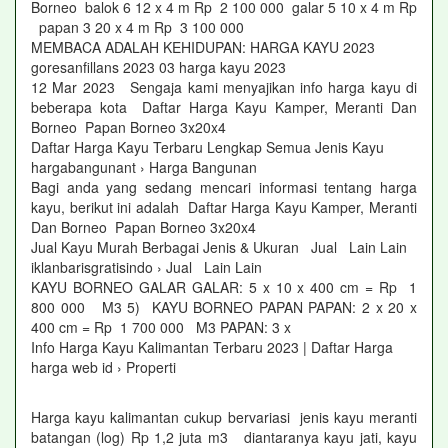
Borneo balok 6 12 x 4 m Rp 2 100 000 galar 5 10 x 4 m Rp
papan 3 20 x 4 m Rp 3 100 000
MEMBACA ADALAH KEHIDUPAN: HARGA KAYU 2023
goresanfillans 2023 03 harga kayu 2023
12 Mar 2023 Sengaja kami menyajikan info harga kayu di
beberapa kota Daftar Harga Kayu Kamper, Meranti Dan
Borneo Papan Borneo 3x20x4
Daftar Harga Kayu Terbaru Lengkap Semua Jenis Kayu
hargabangunant › Harga Bangunan
Bagi anda yang sedang mencari informasi tentang harga
kayu, berikut ini adalah Daftar Harga Kayu Kamper, Meranti
Dan Borneo Papan Borneo 3x20x4
Jual Kayu Murah Berbagai Jenis & Ukuran Jual Lain Lain
iklanbarisgratisindo › Jual Lain Lain
KAYU BORNEO GALAR GALAR: 5 x 10 x 400 cm = Rp 1
800 000 M3 5) KAYU BORNEO PAPAN PAPAN: 2 x 20 x
400 cm = Rp 1 700 000 M3 PAPAN: 3 x
Info Harga Kayu Kalimantan Terbaru 2023 | Daftar Harga
harga web id › Properti
Harga kayu kalimantan cukup bervariasi jenis kayu meranti
batangan (log) Rp 1,2 juta m3 diantaranya kayu jati, kayu