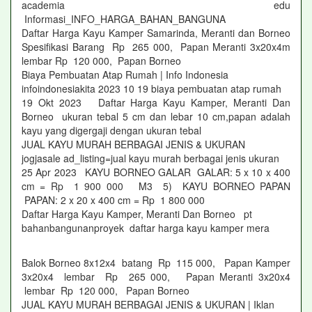
academia edu
Informasi_INFO_HARGA_BAHAN_BANGUNA
Daftar Harga Kayu Kamper Samarinda, Meranti dan Borneo
Spesifikasi Barang Rp 265 000, Papan Meranti 3x20x4m
lembar Rp 120 000, Papan Borneo
Biaya Pembuatan Atap Rumah | Info Indonesia
infoindonesiakita 2023 10 19 biaya pembuatan atap rumah
19 Okt 2023 Daftar Harga Kayu Kamper, Meranti Dan
Borneo ukuran tebal 5 cm dan lebar 10 cm,papan adalah
kayu yang digergaji dengan ukuran tebal
JUAL KAYU MURAH BERBAGAI JENIS & UKURAN
jogjasale ad_listing=jual kayu murah berbagai jenis ukuran
25 Apr 2023 KAYU BORNEO GALAR GALAR: 5 x 10 x 400
cm = Rp 1 900 000 M3 5) KAYU BORNEO PAPAN
PAPAN: 2 x 20 x 400 cm = Rp 1 800 000
Daftar Harga Kayu Kamper, Meranti Dan Borneo pt
bahanbangunanproyek daftar harga kayu kamper mera
Balok Borneo 8x12x4 batang Rp 115 000, Papan Kamper
3x20x4 lembar Rp 265 000, Papan Meranti 3x20x4
lembar Rp 120 000, Papan Borneo
JUAL KAYU MURAH BERBAGAI JENIS & UKURAN | Iklan