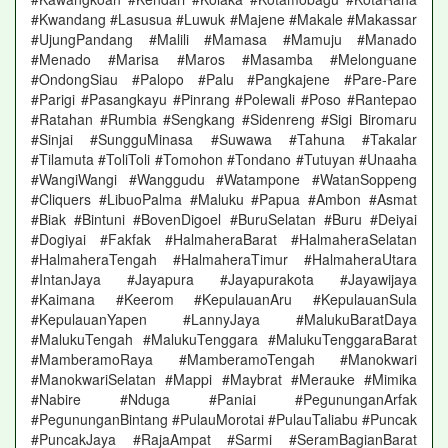
#Kwandang #Lasusua #Luwuk #Majene #Makale #Makassar
#UjungPandang #Malili #Mamasa #Mamuju #Manado
#Menado #Marisa #Maros #Masamba #Melonguane
#OndongSiau #Palopo #Palu #Pangkajene #Pare-Pare
#Parigi #Pasangkayu #Pinrang #Polewali #Poso #Rantepao
#Ratahan #Rumbia #Sengkang #Sidenreng #Sigi Biromaru
#Sinjai #SungguMinasa #Suwawa #Tahuna #Takalar
#Tilamuta #ToliToli #Tomohon #Tondano #Tutuyan #Unaaha
#WangiWangi #Wanggudu #Watampone #WatanSoppeng
#Cliquers #LibuoPalma #Maluku #Papua #Ambon #Asmat
#Biak #Bintuni #BovenDigoel #BuruSelatan #Buru #Deiyai
#Dogiyai #Fakfak #HalmaheraBarat #HalmaheraSelatan
#HalmaheraTengah #HalmaheraTimur #HalmaheraUtara
#IntanJaya #Jayapura #Jayapurakota #Jayawijaya
#Kaimana #Keerom #KepulauanAru #KepulauanSula
#KepulauanYapen #LannyJaya #MalukuBaratDaya
#MalukuTengah #MalukuTenggara #MalukuTenggaraBarat
#MamberamoRaya #MamberamoTengah #Manokwari
#ManokwariSelatan #Mappi #Maybrat #Merauke #Mimika
#Nabire #Nduga #Paniai #PegununganArfak
#PegununganBintang #PulauMorotai #PulauTaliabu #Puncak
#PuncakJaya #RajaAmpat #Sarmi #SeramBagianBarat