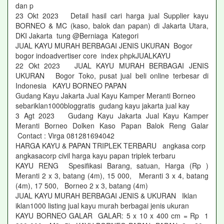
dan p
23 Okt 2023 Detail hasil cari harga jual Supplier kayu
BORNEO & MC (kaso, balok dan papan) di Jakarta Utara,
DKI Jakarta tung @Berniaga Kategori
JUAL KAYU MURAH BERBAGAI JENIS UKURAN Bogor
bogor indoadvertiser core index phpkJUALKAYU
22 Okt 2023 JUAL KAYU MURAH BERBAGAI JENIS
UKURAN Bogor Toko, pusat jual beli online terbesar di
Indonesia KAYU BORNEO PAPAN
Gudang Kayu Jakarta Jual Kayu Kamper Meranti Borneo
sebariklan1000bloggratis gudang kayu jakarta jual kay
3 Agt 2023 Gudang Kayu Jakarta Jual Kayu Kamper
Meranti Borneo Dolken Kaso Papan Balok Reng Galar
Contact : Virga 081281694042
HARGA KAYU & PAPAN TRIPLEK TERBARU angkasa corp
angkasacorp civil harga kayu papan triplek terbaru
KAYU RENG Spesifikasi Barang, satuan, Harga (Rp )
Meranti 2 x 3, batang (4m), 15 000, Meranti 3 x 4, batang
(4m), 17 500, Borneo 2 x 3, batang (4m)
JUAL KAYU MURAH BERBAGAI JENIS & UKURAN Iklan
iklan1000 listing jual kayu murah berbagai jenis ukuran
KAYU BORNEO GALAR GALAR: 5 x 10 x 400 cm = Rp 1