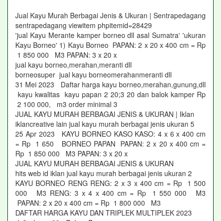
Jual Kayu Murah Berbagai Jenis & Ukuran | Sentrapedagang
sentrapedagang viewitem phpitemid=28429
'jual Kayu Merante kamper borneo dll asal Sumatra' 'ukuran
Kayu Borneo' 1) Kayu Borneo PAPAN: 2 x 20 x 400 cm = Rp
1 850 000 M3 PAPAN: 3 x 20 x
jual kayu borneo,merahan,meranti dll
borneosuper jual kayu borneomerahanmeranti dll
31 Mei 2023 Daftar harga kayu borneo,merahan,gunung,dll
kayu kwalitas kayu papan 2 20;3 20 dan balok kamper Rp
2 100 000, m3 order minimal 3
JUAL KAYU MURAH BERBAGAI JENIS & UKURAN | Iklan
iklancreative lain jual kayu murah berbagai jenis ukuran 5
25 Apr 2023 KAYU BORNEO KASO KASO: 4 x 6 x 400 cm
= Rp 1 650 BORNEO PAPAN PAPAN: 2 x 20 x 400 cm =
Rp 1 850 000 M3 PAPAN: 3 x 20 x
JUAL KAYU MURAH BERBAGAI JENIS & UKURAN
hits web id iklan jual kayu murah berbagai jenis ukuran 2
KAYU BORNEO RENG RENG: 2 x 3 x 400 cm = Rp 1 500
000 M3 RENG: 3 x 4 x 400 cm = Rp 1 550 000 M3
PAPAN: 2 x 20 x 400 cm = Rp 1 800 000 M3
DAFTAR HARGA KAYU DAN TRIPLEK MULTIPLEK 2023