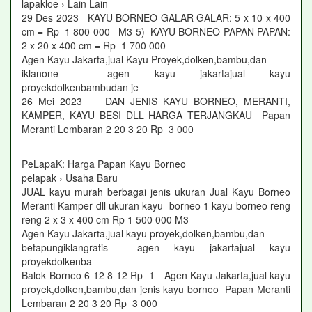
lapakloe › Lain Lain
29 Des 2023 KAYU BORNEO GALAR GALAR: 5 x 10 x 400
cm = Rp 1 800 000 M3 5) KAYU BORNEO PAPAN PAPAN:
2 x 20 x 400 cm = Rp 1 700 000
Agen Kayu Jakarta,jual Kayu Proyek,dolken,bambu,dan
iklanone agen kayu jakartajual kayu
proyekdolkenbambudan je
26 Mei 2023 DAN JENIS KAYU BORNEO, MERANTI,
KAMPER, KAYU BESI DLL HARGA TERJANGKAU Papan
Meranti Lembaran 2 20 3 20 Rp 3 000
PeLapaK: Harga Papan Kayu Borneo
pelapak › Usaha Baru
JUAL kayu murah berbagai jenis ukuran Jual Kayu Borneo
Meranti Kamper dll ukuran kayu borneo 1 kayu borneo reng
reng 2 x 3 x 400 cm Rp 1 500 000 M3
Agen Kayu Jakarta,jual kayu proyek,dolken,bambu,dan
betapungiklangratis agen kayu jakartajual kayu
proyekdolkenba
Balok Borneo 6 12 8 12 Rp 1 Agen Kayu Jakarta,jual kayu
proyek,dolken,bambu,dan jenis kayu borneo Papan Meranti
Lembaran 2 20 3 20 Rp 3 000