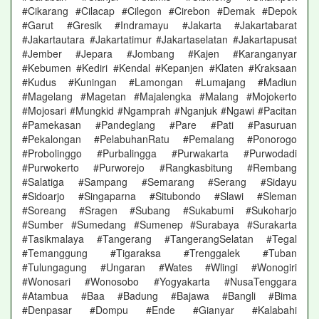
#Cikarang #Cilacap #Cilegon #Cirebon #Demak #Depok
#Garut #Gresik #Indramayu #Jakarta #Jakartabarat
#Jakartautara #Jakartatimur #Jakartaselatan #Jakartapusat
#Jember #Jepara #Jombang #Kajen #Karanganyar
#Kebumen #Kediri #Kendal #Kepanjen #Klaten #Kraksaan
#Kudus #Kuningan #Lamongan #Lumajang #Madiun
#Magelang #Magetan #Majalengka #Malang #Mojokerto
#Mojosari #Mungkid #Ngamprah #Nganjuk #Ngawi #Pacitan
#Pamekasan #Pandeglang #Pare #Pati #Pasuruan
#Pekalongan #PelabuhanRatu #Pemalang #Ponorogo
#Probolinggo #Purbalingga #Purwakarta #Purwodadi
#Purwokerto #Purworejo #Rangkasbitung #Rembang
#Salatiga #Sampang #Semarang #Serang #Sidayu
#Sidoarjo #Singaparna #Situbondo #Slawi #Sleman
#Soreang #Sragen #Subang #Sukabumi #Sukoharjo
#Sumber #Sumedang #Sumenep #Surabaya #Surakarta
#Tasikmalaya #Tangerang #TangerangSelatan #Tegal
#Temanggung #Tigaraksa #Trenggalek #Tuban
#Tulungagung #Ungaran #Wates #Wlingi #Wonogiri
#Wonosari #Wonosobo #Yogyakarta #NusaTenggara
#Atambua #Baa #Badung #Bajawa #Bangli #Bima
#Denpasar #Dompu #Ende #Gianyar #Kalabahi