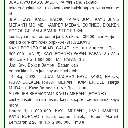
JUAL KAYU KASO, BALOK, PAPAN Yans Yakhub
tokoterlengkap 24 jual kayu kaso balok papan_yans yakhub
ht
JUAL KAYU KASO, BALOK, PAPAN JUAL KAYU JENIS
MERANTI MC MB, KAMPER MEDAN, BORNEO, DOLKEN
BOGOR GELAM & BAMBU STEGER Sbb
jual kayu murah berbagai jenis & ukuran 00000 cari kerja
kerjaid core cnt index phpk=547&fJUALKAYU
KAYU BORNEO GALAR GALAR: 5 x 10 x 400 cm = Rp 1
900 000 M3 5) KAYU BORNEO PAPAN PAPAN: 2 x 20 x
400 cm = Rp 1 800 000 M3 PAPAN: 3 x
Jual Kayu,Dolken,Bambu BatamIklan
batamiklan iklan jual kayudolkenbambu
14 Sep 2023 JUAL MACAM2 KAYU KASO, BALOK,
PAPAN,DOLKEN, PAPAN, MERANTI KAMPER DLL Harga
MURAH 1 Kaso Borneo 4 6 5 7 Rp 1 600
SUPPLIER BERMACAM2 KAYU ( MERANTI,BORNEO
cache inkuiri sinarmakmurkayu supplier bermacam2 kayu
mera
Harga: Rp 1 600 000 KAYU MERANTI, KAYU KAMPER,
KAYU BORNEO ( kaso, papan, balok, Papan Meranti
Lembaran 2 20 m³ Rp 2 800 000, m3 8