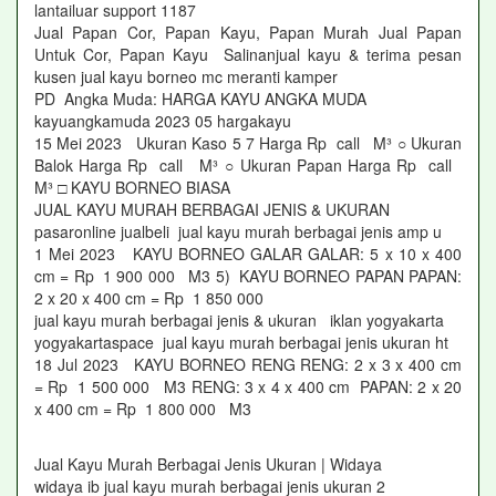
lantailuar support 1187
Jual Papan Cor, Papan Kayu, Papan Murah Jual Papan
Untuk Cor, Papan Kayu Salinanjual kayu & terima pesan
kusen jual kayu borneo mc meranti kamper
PD Angka Muda: HARGA KAYU ANGKA MUDA
kayuangkamuda 2023 05 hargakayu
15 Mei 2023 Ukuran Kaso 5 7 Harga Rp call M³ ○ Ukuran
Balok Harga Rp call M³ ○ Ukuran Papan Harga Rp call
M³ □ KAYU BORNEO BIASA
JUAL KAYU MURAH BERBAGAI JENIS & UKURAN
pasaronline jualbeli jual kayu murah berbagai jenis amp u
1 Mei 2023 KAYU BORNEO GALAR GALAR: 5 x 10 x 400
cm = Rp 1 900 000 M3 5) KAYU BORNEO PAPAN PAPAN:
2 x 20 x 400 cm = Rp 1 850 000
jual kayu murah berbagai jenis & ukuran iklan yogyakarta
yogyakartaspace jual kayu murah berbagai jenis ukuran ht
18 Jul 2023 KAYU BORNEO RENG RENG: 2 x 3 x 400 cm
= Rp 1 500 000 M3 RENG: 3 x 4 x 400 cm PAPAN: 2 x 20
x 400 cm = Rp 1 800 000 M3
Jual Kayu Murah Berbagai Jenis Ukuran | Widaya
widaya ib jual kayu murah berbagai jenis ukuran 2