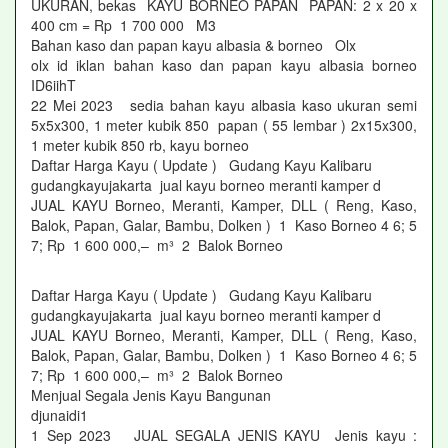
UKURAN, bekas KAYU BORNEO PAPAN PAPAN: 2 x 20 x
400 cm = Rp 1 700 000 M3
Bahan kaso dan papan kayu albasia & borneo Olx
olx id iklan bahan kaso dan papan kayu albasia borneo
ID6iihT
22 Mei 2023 sedia bahan kayu albasia kaso ukuran semi
5x5x300, 1 meter kubik 850 papan ( 55 lembar ) 2x15x300,
1 meter kubik 850 rb, kayu borneo
Daftar Harga Kayu ( Update ) Gudang Kayu Kalibaru
gudangkayujakarta jual kayu borneo meranti kamper d
JUAL KAYU Borneo, Meranti, Kamper, DLL ( Reng, Kaso,
Balok, Papan, Galar, Bambu, Dolken ) 1 Kaso Borneo 4 6; 5
7; Rp 1 600 000,– m³ 2 Balok Borneo
Daftar Harga Kayu ( Update ) Gudang Kayu Kalibaru
gudangkayujakarta jual kayu borneo meranti kamper d
JUAL KAYU Borneo, Meranti, Kamper, DLL ( Reng, Kaso,
Balok, Papan, Galar, Bambu, Dolken ) 1 Kaso Borneo 4 6; 5
7; Rp 1 600 000,– m³ 2 Balok Borneo
Menjual Segala Jenis Kayu Bangunan
djunaidi1
1 Sep 2023 JUAL SEGALA JENIS KAYU Jenis kayu :