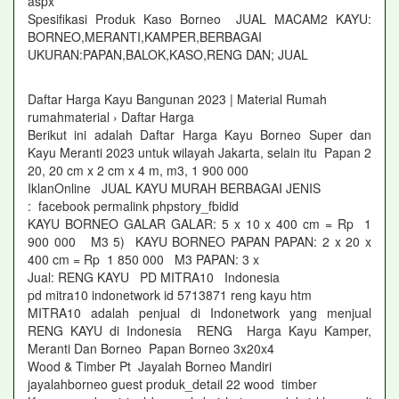
aspx
Spesifikasi Produk Kaso Borneo JUAL MACAM2 KAYU:
BORNEO,MERANTI,KAMPER,BERBAGAI
UKURAN:PAPAN,BALOK,KASO,RENG DAN; JUAL
Daftar Harga Kayu Bangunan 2023 | Material Rumah
rumahmaterial › Daftar Harga
Berikut ini adalah Daftar Harga Kayu Borneo Super dan
Kayu Meranti 2023 untuk wilayah Jakarta, selain itu Papan 2
20, 20 cm x 2 cm x 4 m, m3, 1 900 000
IklanOnline JUAL KAYU MURAH BERBAGAI JENIS
: facebook permalink phpstory_fbidid
KAYU BORNEO GALAR GALAR: 5 x 10 x 400 cm = Rp 1
900 000 M3 5) KAYU BORNEO PAPAN PAPAN: 2 x 20 x
400 cm = Rp 1 850 000 M3 PAPAN: 3 x
Jual: RENG KAYU PD MITRA10 Indonesia
pd mitra10 indonetwork id 5713871 reng kayu htm
MITRA10 adalah penjual di Indonetwork yang menjual
RENG KAYU di Indonesia RENG Harga Kayu Kamper,
Meranti Dan Borneo Papan Borneo 3x20x4
Wood & Timber Pt Jayalah Borneo Mandiri
jayalahborneo guest produk_detail 22 wood timber