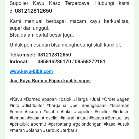
Supplier Kayu Kaso Terpercaya, Hubungi kami
081212812650
di
Kami menjual berbagai macam kayu berkualitas,
super dan unggul.
Bisa dalam partai besar juga.
Untuk pemesanan bisa menghubungi staff kami di:
Telkomsel: 081212812650
Indosat: 085846236170 / 08568272181
www,kayu-bibit.com
Jual Kayu Borneo Papan kualits super
#Kayu #Borneo #papan #balok #Harga #Jual #Order #agen
#info #distributor #hargajual #beli #pengadaan #tanaman
#umur #ukuran #usaha #toko #supplier #suplier #industri
#tempat #pusat #reseller #murah #kuat #bagus #Berkualitas
#perkubik #perm3 #perbatang #gelondongan #kaso #usuk
#merah #olahan #serbuk #terbaru