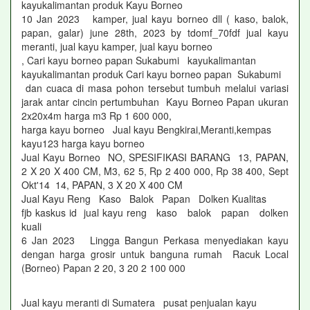
kayukalimantan produk Kayu Borneo
10 Jan 2023 kamper, jual kayu borneo dll ( kaso, balok,
papan, galar) june 28th, 2023 by tdomf_70fdf jual kayu
meranti, jual kayu kamper, jual kayu borneo
, Cari kayu borneo papan Sukabumi kayukalimantan
kayukalimantan produk Cari kayu borneo papan Sukabumi
dan cuaca di masa pohon tersebut tumbuh melalui variasi
jarak antar cincin pertumbuhan Kayu Borneo Papan ukuran
2x20x4m harga m3 Rp 1 600 000,
harga kayu borneo Jual kayu Bengkirai,Meranti,kempas
kayu123 harga kayu borneo
Jual Kayu Borneo NO, SPESIFIKASI BARANG 13, PAPAN,
2 X 20 X 400 CM, M3, 62 5, Rp 2 400 000, Rp 38 400, Sept
Okt'14 14, PAPAN, 3 X 20 X 400 CM
Jual Kayu Reng Kaso Balok Papan Dolken Kualitas
fjb kaskus id jual kayu reng kaso balok papan dolken
kuali
6 Jan 2023 Lingga Bangun Perkasa menyediakan kayu
dengan harga grosir untuk banguna rumah Racuk Local
(Borneo) Papan 2 20, 3 20 2 100 000
Jual kayu meranti di Sumatera pusat penjualan kayu