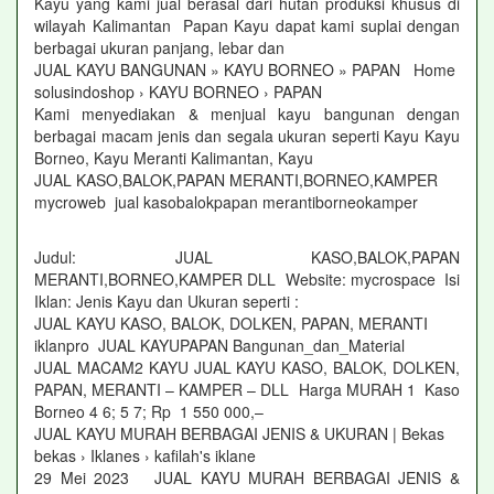
Kayu yang kami jual berasal dari hutan produksi khusus di
wilayah Kalimantan Papan Kayu dapat kami suplai dengan
berbagai ukuran panjang, lebar dan
JUAL KAYU BANGUNAN » KAYU BORNEO » PAPAN Home
solusindoshop › KAYU BORNEO › PAPAN
Kami menyediakan & menjual kayu bangunan dengan
berbagai macam jenis dan segala ukuran seperti Kayu Kayu
Borneo, Kayu Meranti Kalimantan, Kayu
JUAL KASO,BALOK,PAPAN MERANTI,BORNEO,KAMPER
mycroweb jual kasobalokpapan merantiborneokamper
Judul: JUAL KASO,BALOK,PAPAN
MERANTI,BORNEO,KAMPER DLL Website: mycrospace Isi
Iklan: Jenis Kayu dan Ukuran seperti :
JUAL KAYU KASO, BALOK, DOLKEN, PAPAN, MERANTI
iklanpro JUAL KAYUPAPAN Bangunan_dan_Material
JUAL MACAM2 KAYU JUAL KAYU KASO, BALOK, DOLKEN,
PAPAN, MERANTI – KAMPER – DLL Harga MURAH 1 Kaso
Borneo 4 6; 5 7; Rp 1 550 000,–
JUAL KAYU MURAH BERBAGAI JENIS & UKURAN | Bekas
bekas › Iklanes › kafilah's iklane
29 Mei 2023 JUAL KAYU MURAH BERBAGAI JENIS &