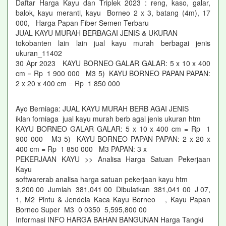
Daftar Harga Kayu dan Triplek 2023 : reng, kaso, galar,
balok, kayu meranti, kayu Borneo 2 x 3, batang (4m), 17
000, Harga Papan Fiber Semen Terbaru
JUAL KAYU MURAH BERBAGAI JENIS & UKURAN
tokobanten lain lain jual kayu murah berbagai jenis
ukuran_11402
30 Apr 2023 KAYU BORNEO GALAR GALAR: 5 x 10 x 400
cm = Rp 1 900 000 M3 5) KAYU BORNEO PAPAN PAPAN:
2 x 20 x 400 cm = Rp 1 850 000
Ayo Berniaga: JUAL KAYU MURAH BERB AGAI JENIS
iklan forniaga jual kayu murah berb agai jenis ukuran htm
KAYU BORNEO GALAR GALAR: 5 x 10 x 400 cm = Rp 1
900 000 M3 5) KAYU BORNEO PAPAN PAPAN: 2 x 20 x
400 cm = Rp 1 850 000 M3 PAPAN: 3 x
PEKERJAAN KAYU >> Analisa Harga Satuan Pekerjaan
Kayu
softwarerab analisa harga satuan pekerjaan kayu htm
3,200 00 Jumlah 381,041 00 Dibulatkan 381,041 00 J 07,
1, M2 Pintu & Jendela Kaca Kayu Borneo , Kayu Papan
Borneo Super M3 0 0350 5,595,800 00
Informasi INFO HARGA BAHAN BANGUNAN Harga Tangki