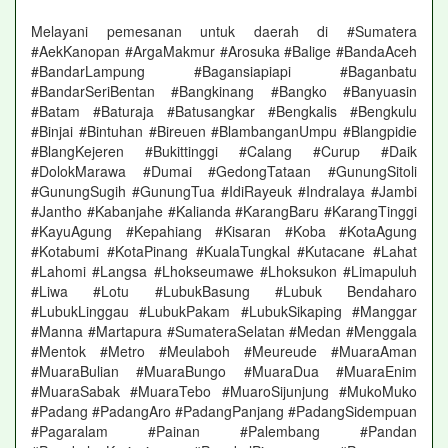
Melayani pemesanan untuk daerah di #Sumatera
#AekKanopan #ArgaMakmur #Arosuka #Balige #BandaAceh
#BandarLampung #Bagansiapiapi #Baganbatu
#BandarSeriBentan #Bangkinang #Bangko #Banyuasin
#Batam #Baturaja #Batusangkar #Bengkalis #Bengkulu
#Binjai #Bintuhan #Bireuen #BlambanganUmpu #Blangpidie
#BlangKejeren #Bukittinggi #Calang #Curup #Daik
#DolokMarawa #Dumai #GedongTataan #GunungSitoli
#GunungSugih #GunungTua #IdiRayeuk #Indralaya #Jambi
#Jantho #Kabanjahe #Kalianda #KarangBaru #KarangTinggi
#KayuAgung #Kepahiang #Kisaran #Koba #KotaAgung
#Kotabumi #KotaPinang #KualaTungkal #Kutacane #Lahat
#Lahomi #Langsa #Lhokseumawe #Lhoksukon #Limapuluh
#Liwa #Lotu #LubukBasung #Lubuk Bendaharo
#LubukLinggau #LubukPakam #LubukSikaping #Manggar
#Manna #Martapura #SumateraSelatan #Medan #Menggala
#Mentok #Metro #Meulaboh #Meureude #MuaraAman
#MuaraBulian #MuaraBungo #MuaraDua #MuaraEnim
#MuaraSabak #MuaraTebo #MuaroSijunjung #MukoMuko
#Padang #PadangAro #PadangPanjang #PadangSidempuan
#Pagaralam #Painan #Palembang #Pandan