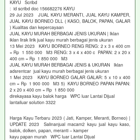
KAYU Scribd
: id scribd doc 156682276 KAYU
29 Jul 2023 JUAL KAYU MERANTI, JUAL KAYU KAMPER,
JUAL KAYU BORNEO DLL ( KASO, BALOK, PAPAN, GALAR
) Kualitas dan kepercayaan
JUAL KAYU MURAH BERBAGAI JENIS UKURAN | Iklan
iklan lirak lirik jual kayu murah berbagai jenis ukuran
13 Mei 2023 KAYU BORNEO RENG RENG: 2 x 3 x 400 cm
= Rp 1 550 000 M3 RENG: 3 x 4 x 400 c PAPAN: 2 x 20 x
400 cm = Rp 1 850 000 M3
JUAL KAYU MURAH BERBAGAI JENIS & UKURAN Iklan
adsrentcar jual kayu murah berbagai jenis ukuran
1 Mei 2023 KAYU BORNEO GALAR GALAR: 5 x 10 x 400
cm = Rp 1 900 000 M3 5) KAYU BORNEO PAPAN PAPAN:
2 x 20 x 400 cm = Rp 1 850 000
direkayasa kayu balok harga WPC luar Lantai Dijual
lantailuar solution 3322
Harga Kayu Terbaru 2023 ( Jati, Kamper, Meranti, Borneo) |
UPDATE 2023 Salinanjual macam2 kayu jual kayu kaso,
balok, dolken, papan, meranti – kamper
kayu papan murah WPC luar Lantai Dijual