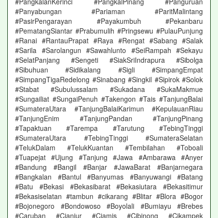
#PangkalanKerinci #PangkalPinang #Panguruan
#Panyabungan #Pariaman #ParitMalintang
#PasirPengarayan #Payakumbuh #Pekanbaru
#PematangSiantar #Prabumulih #Pringsewu #PulauPunjung
#Ranai #RantauPrapat #Raya #Rengat #Sabang #Salak
#Sarila #Sarolangun #Sawahlunto #SeiRampah #Sekayu
#SelatPanjang #Sengeti #SiakSriIndrapura #Sibolga
#Sibuhuan #Sidikalang #Sigli #SimpangEmpat
#SimpangTigaRedelong #Sinabang #Singkil #Sipirok #Solok
#Stabat #Subulussalam #Sukadana #SukaMakmue
#Sungailiat #SungaiPenuh #Takengon #Tais #TanjungBalai
#SumateraUtara #TanjungBalaiKarimun #KepulauanRiau
#TanjungEnim #TanjungPandan #TanjungPinang
#Tapaktuan #Tarempa #Tarutung #TebingTinggi
#SumateraUtara #TebingTinggi #SumateraSelatan
#TelukDalam #TelukKuantan #Tembilahan #Toboali
#Tuapejat #Ujung #Tanjung #Jawa #Ambarawa #Anyer
#Bandung #Bangil #Banjar #JawaBarat #Banjarnegara
#Bangkalan #Bantul #Banyumas #Banyuwangi #Batang
#Batu #Bekasi #Bekasibarat #Bekasiutara #Bekasitimur
#Bekasiselatan #tambun #cikarang #Blitar #Blora #Bogor
#Bojonegoro #Bondowoso #Boyolali #Bumiayu #Brebes
#Caruban #Cianjur #Ciamis #Cibinong #Cikampek