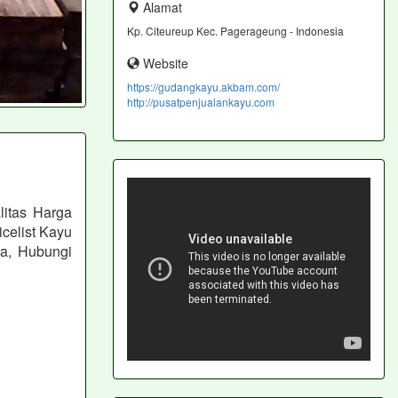
Alamat
Kp. Citeureup Kec. Pagerageung - Indonesia
Website
https://gudangkayu.akbam.com/
http://pusatpenjualankayu.com
itas Harga
celist Kayu
a, Hubungi