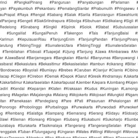
Kerinci #PangkalPinang #Panguruan #Panyabungan #Pariaman #Par
ayan #Payakumbuh #Pekanbaru #PematangSiantar #Prabumulih #Pringsewu 
auPrapat #Raya #Rengat #Sabang #Salak #Sarila #Sarolangun #Sawahlun
tPanjang #Sengeti #SiakSriIndrapura #Sibolga #Sibuhuan #Sidikalang #Sigli
aRedelong #Sinabang #Singkil #Sipirok #Solok #Stabat #Subulussal
e #Sungailiat #SungaiPenuh #Takengon #Tais #TanjungBalai #Su
aiKarimun #KepulauanRiau #TanjungEnim #TanjungPandan #TanjungPinan
arutung #TebingTinggi #SumateraUtara #TebingTinggi #SumateraSelatan
n #Tembilahan #Toboali #Tuapejat #Ujung #Tanjung #Jawa #Ambarawa #A
jar #JawaBarat #Banjarnegara #Bangkalan #Bantul #Banyumas #Banyuwangi 
sibarat #Bekasiutara #Bekasitimur #Bekasiselatan #tambun #cikarang #Blitar
#Bondowoso #Boyolali #Bumiayu #Brebes #Caruban #Cianjur #Ciamis #Cibin
lacap #Cilegon #Cirebon #Demak #Depok #Garut #Gresik #Indramayu #Jakarta
 #Jakartatimur #Jakartaselatan #Jakartapusat #Jember #Jepara #Jombang #Kaje
ediri #Kendal #Kepanjen #Klaten #Kraksaan #Kudus #Kuningan #Lamong
elang #Magetan #Majalengka #Malang #Mojokerto #Mojosari #Mungkid #Ngam
itan #Pamekasan #Pandeglang #Pare #Pati #Pasuruan #Pekalongan #P
onorogo #Probolinggo #Purbalingga #Purwakarta #Purwodadi #Purwoker
ung #Rembang #Salatiga #Sampang #Semarang #Serang #Sidayu #Sidoarjo
#Slawi #Sleman #Soreang #Sragen #Subang #Sukabumi #Sukoharjo #Sumb
urabaya #Surakarta #Tasikmalaya #Tangerang #TangerangSelatan #Tegal
Trenggalek #Tuban #Tulungagung #Ungaran #Wates #Wlingi #Wonogiri #Wonos
#NusaTenggara #Atambua #Baa #Badung #Bajawa #Bangli #Bima #Denpasar