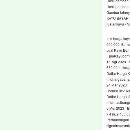
Hasil gambar 
Hasil gambar 
Gambar lainny
KAYU BASAH 
jualankayu ›
Info harga ka
000 000 Borne
Jual Kayu Bor
: jualkayubor
15 Agt 2023 5
650 00 * Harga
Daftar Harga 
infohargabaha
24 Mar 2023 
Borneo 3x20x4
Daftar Harga 
informasibang
6 Mei 2023 Be
x 4 m, 2 400 
Perbandingan 
signalreadymix