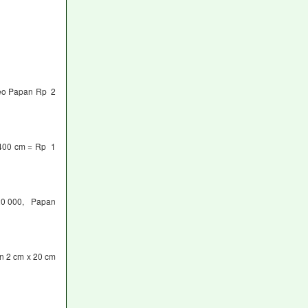
neo Papan Rp 2
 400 cm = Rp 1
20 000, Papan
n 2 cm x 20 cm