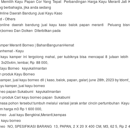
Memilih Kayu Papan Cor Yang Tepat Perbandingan Harga Kayu Meranti Jati 
ng berbahagia, jika anda sedang
 Online Daerah Bandung Jual Kayu Kaso
id › Others
l online daerah bandung jual kayu kaso balok papan meranti Peluang bis
r,borneo Dan Dolken Diterbitkan pada
amper Meranti Borneo | BahanBangunanHemat
nhemat › Kayu
ayu kamper ini tergolong mahal, per kubiknya bisa mencapai 8 jutaan lebi
 3x20x4m, lembar, Rp 88 000,
Kayu Borneo kayukalimantan
n produk Kayu Borneo
mper, jual kayu borneo dll ( kaso, balok, papan, galar) june 28th, 2023 by tdomf_
kayu kamper, jual kayu borneo
orneo papan Sukabumi kayukalimantan
n produk Cari kayu borneo papan Sukabumi
masa pohon tersebut tumbuh melalui variasi jarak antar cincin pertumbuhan Kay
4m harga m3 Rp 1 600 000,
rneo Jual kayu Bengkirai,Meranti,kempas
 kayu borneo
rneo NO, SPESIFIKASI BARANG 13, PAPAN, 2 X 20 X 400 CM, M3, 62 5, Rp 2 4