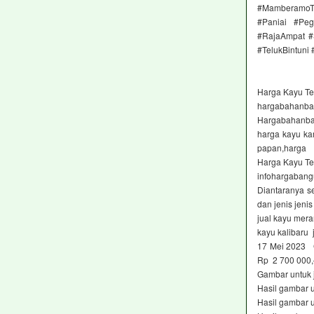
#MamberamoTe
#Paniai #Peg
#RajaAmpat #
#TelukBintuni
Harga Kayu Ter
hargabahanba
Hargabahanban
harga kayu ka
papan,harga
Harga Kayu Ter
infohargaban
Diantaranya se
dan jenis jeni
jual kayu meran
kayu kalibaru 
17 Mei 2023 G
Rp 2 700 000
Gambar untuk 
Hasil gambar 
Hasil gambar 