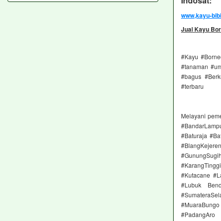
Indosat: 
www,kayu-bib
Jual Kayu Bor
#Kayu #Borneo
#tanaman #umu
#bagus #Berk
#terbaru
Melayani pem
#BandarLampu
#Baturaja #Ba
#BlangKejere
#GunungSugih
#KarangTingg
#Kutacane #L
#Lubuk Bend
#SumateraSel
#MuaraBungo
#PadangAro