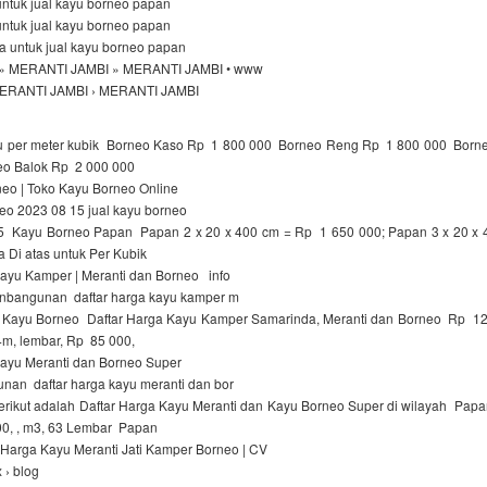
untuk jual kayu borneo papan
untuk jual kayu borneo papan
a untuk jual kayu borneo papan
» MERANTI JAMBI » MERANTI JAMBI • www
 MERANTI JAMBI › MERANTI JAMBI
yu per meter kubik Borneo Kaso Rp 1 800 000 Borneo Reng Rp 1 800 000 Bor
o Balok Rp 2 000 000
neo | Toko Kayu Borneo Online
neo 2023 08 15 jual kayu borneo
 Kayu Borneo Papan Papan 2 x 20 x 400 cm = Rp 1 650 000; Papan 3 x 20 x
 Di atas untuk Per Kubik
Kayu Kamper | Meranti dan Borneo info
nbangunan daftar harga kayu kamper m
Kayu Borneo Daftar Harga Kayu Kamper Samarinda, Meranti dan Borneo Rp 1
m, lembar, Rp 85 000,
Kayu Meranti dan Borneo Super
unan daftar harga kayu meranti dan bor
rikut adalah Daftar Harga Kayu Meranti dan Kayu Borneo Super di wilayah Papa
000, , m3, 63 Lembar Papan
Harga Kayu Meranti Jati Kamper Borneo | CV
 › blog