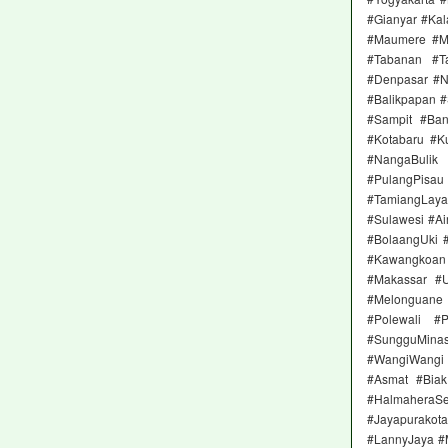
#Gianyar #Ka
#Maumere #M
#Tabanan #T
#Denpasar #Ne
#Balikpapan 
#Sampit #Ban
#Kotabaru #K
#NangaBulik
#PulangPisau
#TamiangLay
#Sulawesi #A
#BolaangUki 
#Kawangkoan 
#Makassar #
#Melonguane
#Polewali #
#SungguMinas
#WangiWangi
#Asmat #Biak
#HalmaheraS
#Jayapurako
#LannyJaya #