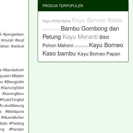
PRODUK TERPOPULER
Kayu Borneo Balok
Kayu Afrika Balok
Bambu Gombong dan
Bibit Pohon Afrika
eli #pengadaan
Petung
Kayu Meranti
Bibit
r #murah #kuat
Kayu Borneo
Pohon Mahoni
lahan #serbuk
Saung Bambu
Kaso
bambu
Kayu Borneo Papan
ge #BandaAceh
yuasin #Batam
pu #Blangpidie
#GunungSitoli
a #KarangBaru
#KualaTungkal
 #LubukBasung
a #Martapura
 #MuaraBulian
Muko #Padang
ang #Pandan