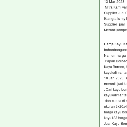
13 Mar 2023 
Mitra Kami ya
Supplier Jual
iklangratis my 
Supplier jua
Meranti,kampe
Harga Kayu K
bahanbanguna
Namun harga k
Papan Borneo
Kayu Borneo, 
kayukalimanta
10 Jan 2023 ka
meranti, jual 
, Cari kayu b
kayukalimanta
dan cuaca di 
ukuran 2x20x
harga kayu bo
kayu123 harga
Jual Kayu Bo