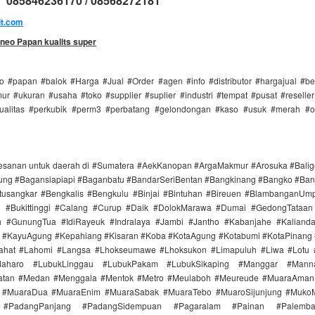
085846236170 / 08568272181
it.com
neo Papan kualits super
 #papan #balok #Harga #Jual #Order #agen #info #distributor #hargajual #b
r #ukuran #usaha #toko #supplier #suplier #industri #tempat #pusat #reselle
ualitas #perkubik #perm3 #perbatang #gelondongan #kaso #usuk #merah #o
esanan untuk daerah di #Sumatera #AekKanopan #ArgaMakmur #Arosuka #Bali
ng #Bagansiapiapi #Baganbatu #BandarSeriBentan #Bangkinang #Bangko #Ban
tusangkar #Bengkalis #Bengkulu #Binjai #Bintuhan #Bireuen #BlambanganUm
n #Bukittinggi #Calang #Curup #Daik #DolokMarawa #Dumai #GedongTataan 
 #GunungTua #IdiRayeuk #Indralaya #Jambi #Jantho #Kabanjahe #Kaliand
i #KayuAgung #Kepahiang #Kisaran #Koba #KotaAgung #Kotabumi #KotaPinang 
ahat #Lahomi #Langsa #Lhokseumawe #Lhoksukon #Limapuluh #Liwa #Lotu
aharo #LubukLinggau #LubukPakam #LubukSikaping #Manggar #Mann
atan #Medan #Menggala #Mentok #Metro #Meulaboh #Meureude #MuaraAman
 #MuaraDua #MuaraEnim #MuaraSabak #MuaraTebo #MuaroSijunjung #Muko
 #PadangPanjang #PadangSidempuan #Pagaralam #Painan #Palemb