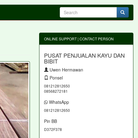
ONLINE SUPPORT | CONTACT PERSON
PUSAT PENJUALAN KAYU DAN
BIBIT
Uwen Hermawan
Ponsel
081212812650
08568272181
WhatsApp
081212812650
Pin BB
D372F378