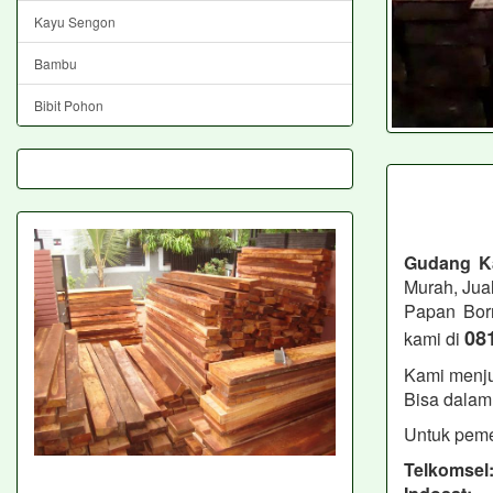
Kayu Sengon
Bambu
Bibit Pohon
Gudang K
Murah, Jua
Papan Bor
08
kami di
Kami menju
Bisa dalam 
Untuk peme
Telkomsel