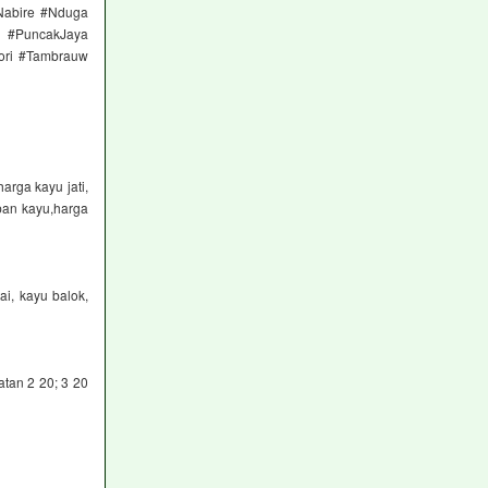
Nabire #Nduga
k #PuncakJaya
ori #Tambrauw
rga kayu jati,
pan kayu,harga
ai, kayu balok,
tan 2 20; 3 20