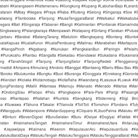
labahi #Karangasem #Kefamenanu #Klungkung #Kupang #LabuhanBajo #Larant
ataram #Mbay #Negara #Praya #Raba #Ruteng #Selong #Singaraja #Soe #
aliwang #Tambolaka #Tanjung #NusaTenggaraBarat #Waibakul #Waikabub
gara #Bali #Singaraja #Tabanan #Bangli #Kalimantan #Pontianak #Samarind
#Singkawang #Palangkaraya #Mempawah #Ketapang #Sintang #Tarakan #Putus
jarbaru #Barabai #BatangTarang #Batulicin #Bengkayang #Bontang #Bunt
ualaKapuas #KualaKurun #KualaPembuang #Malinau #Marabahan #Martapur
 #NangaPinoh #Ngabang #Nunukan #PangkalanBun #Paringin #Pelaih
 #Purukcahu #Rantau #Sangatta #Sekadau #Sendawar #Sukadana #Sukamar
ang #TanahGrogot #Tanjung #TanjungSelor #TanjungRedeb #Tenggarong
irmadidi #Ampana #Amurang #Andolo #Banggai #Bantaeng #Barru #Bau-Bau #Be
#Boroko #Bulukumba #Bungku #Buol #Buranga #Donggala #Enrekang #Goronta
#Kendari #Kolaka #Kotamobagu #KotaRaha #Kwandang #Lasusua #Luwuk #M
UjungPandang #Malili #Mamasa #Mamuju #Manado #Menado #Marisa #Ma
 #OndongSiau #Palopo #Palu #Pangkajene #Pare-Pare #Parigi #Pasangk
Poso #Rantepao #Ratahan #Rumbia #Sengkang #Sidenreng #Sigi Biro
a #Suwawa #Tahuna #Takalar #Tilamuta #ToliToli #Tomohon #Tondano #Tu
 #Wanggudu #Watampone #WatanSoppeng #Cliquers #LibuoPalma #Maluku #
 #Bintuni #BovenDigoel #BuruSelatan #Buru #Deiyai #Dogiyai #Fakfak #H
elatan #HalmaheraTengah #HalmaheraTimur #HalmaheraUtara #IntanJa
ta #Jayawijaya #Kaimana #Keerom #KepulauanAru #KepulauanSula #Ke
MalukuBaratDaya #MalukuTengah #MalukuTenggara #MalukuTenggaraBarat #