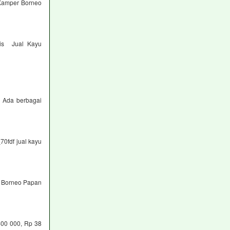
Kamper Borneo
nis Jual Kayu
h Ada berbagai
70fdf jual kayu
u Borneo Papan
00 000, Rp 38