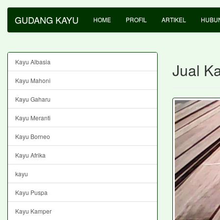
GUDANG KAYU
HOME
PROFIL
ARTIKEL
HUBUN
Kayu Albasia
Jual K
Kayu Mahoni
Kayu Gaharu
Kayu Meranti
Kayu Borneo
Kayu Afrika
kayu
Kayu Puspa
Kayu Kamper