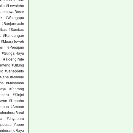
uka #Lewoleba
SumbawaBesar
ak #Waingapu
a #Banjarmasin
sibau #Sambas
ok #Kandangan
a #MuaraTeweh
ari #Penajam
a #SungaiRaya
 #TidengPale
nteng #Bitung
lo #Jeneponto
ajene #Makale
ros #Masamba
ayu #Pinrang
maru #Sinjai
tuyan #Unaaha
Papua #Ambon
almaheraBarat
ya #Jayapura
pulauanYapen
MamberamoRaya