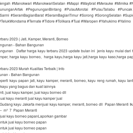
ngah #Manokwari #ManokwariSelatan #Mappi #Maybrat #Merauke #Mimika #
ununganArfak #PegununganBintang #PulauMorotai #PulauTaliabu #Punca
Sarmi #SeramBagianBarat #SeramBagianTimur #Sorong #SorongSelatan #Supi
 #TelukWondama #Ternate #Tidore #Tolikara #Tual #Waropen #Yahukimo #Yalimo
baru 2023 ( Jati, Kamper, Meranti, Borneo
ngunan › Bahan Bangunan
gunan Daftar harga kayu terbaru 2023 update bulan ini jenis kayu mulai dari ha
mper, harga kayu borneo, harga kayu,harga kayu jati,harga kayu kaso,harga pa
baru 2023 Murah Kualitas Terbaik | Info
gunan › Bahan Bangunan
perti kayu papan jati, kayu kamper, meranti, borneo, kayu reng rumah, kayu lant
s kayu yang bagus dan kuat lainnya
ti, jual kayu kamper, jual kayu borneo dll
jual kayu meranti jual kayu kamper jual
udang kayu Jakarta menjual kayu kamper, meranti, borneo dll Papan Meranti Ika
,– m³ 7 Papan Meranti
jual kayu borneo papanLaporkan gambar
untuk jual kayu borneo papan
untuk jual kayu borneo papan