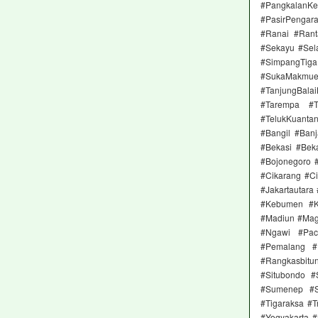
#Pangkalan
#PasirPengar
#Ranai #Rant
#Sekayu #Sela
#SimpangTig
#SukaMakmu
#TanjungBal
#Tarempa #T
#TelukKuanta
#Bangil #Ban
#Bekasi #Beka
#Bojonegoro 
#Cikarang #Ci
#Jakartautara
#Kebumen #K
#Madiun #Mag
#Ngawi #Pac
#Pemalang #P
#Rangkasbit
#Situbondo 
#Sumenep #S
#Tigaraksa #
#Yogyakarta 