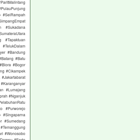
itMalintang
#PulauPunjung
to #SeiRampah
 #SimpangEmpat
am #Sukadana
materaUtara
g #Tapaktuan
 #TelukDalam
nyer #Bandung
#Batang #Batu
 #Blora #Bogor
ong #Cikampek
 #Jakartabarat
n #Karanganyar
an #Lumajang
prah #Nganjuk
elabuhanRatu
to #Purworejo
 #Singaparna
er #Sumedang
 #Temanggung
ari #Wonosobo
 #Dompu #Ende