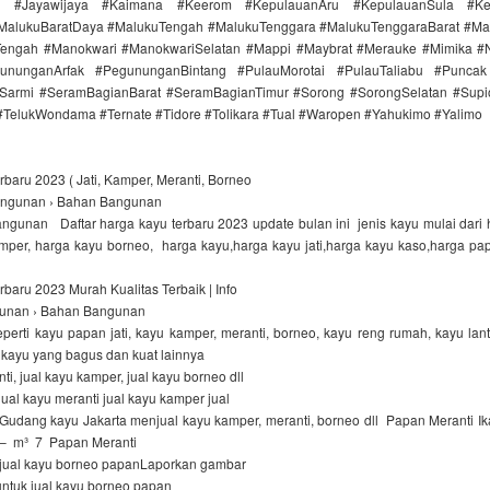
ta #Jayawijaya #Kaimana #Keerom #KepulauanAru #KepulauanSula #Ke
MalukuBaratDaya #MalukuTengah #MalukuTenggara #MalukuTenggaraBarat #
ngah #Manokwari #ManokwariSelatan #Mappi #Maybrat #Merauke #Mimika #
ununganArfak #PegununganBintang #PulauMorotai #PulauTaliabu #Punca
Sarmi #SeramBagianBarat #SeramBagianTimur #Sorong #SorongSelatan #Supi
 #TelukWondama #Ternate #Tidore #Tolikara #Tual #Waropen #Yahukimo #Yalimo
baru 2023 ( Jati, Kamper, Meranti, Borneo
ngunan › Bahan Bangunan
gunan Daftar harga kayu terbaru 2023 update bulan ini jenis kayu mulai dari ha
mper, harga kayu borneo, harga kayu,harga kayu jati,harga kayu kaso,harga pa
baru 2023 Murah Kualitas Terbaik | Info
gunan › Bahan Bangunan
perti kayu papan jati, kayu kamper, meranti, borneo, kayu reng rumah, kayu lant
s kayu yang bagus dan kuat lainnya
ti, jual kayu kamper, jual kayu borneo dll
jual kayu meranti jual kayu kamper jual
udang kayu Jakarta menjual kayu kamper, meranti, borneo dll Papan Meranti Ika
,– m³ 7 Papan Meranti
jual kayu borneo papanLaporkan gambar
untuk jual kayu borneo papan