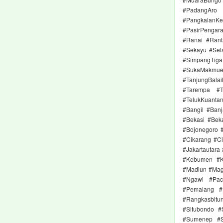
#PadangAro
#Pangkalan
#PasirPengar
#Ranai #Rant
#Sekayu #Sela
#SimpangTig
#SukaMakmu
#TanjungBal
#Tarempa #T
#TelukKuanta
#Bangil #Ban
#Bekasi #Beka
#Bojonegoro 
#Cikarang #Ci
#Jakartautara
#Kebumen #K
#Madiun #Mag
#Ngawi #Pac
#Pemalang #P
#Rangkasbit
#Situbondo 
#Sumenep #S