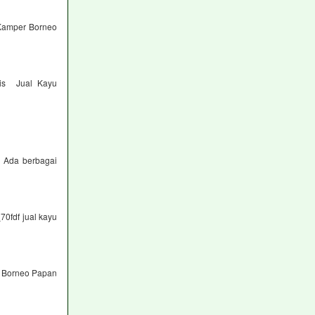
Kamper Borneo
nis Jual Kayu
h Ada berbagai
70fdf jual kayu
u Borneo Papan