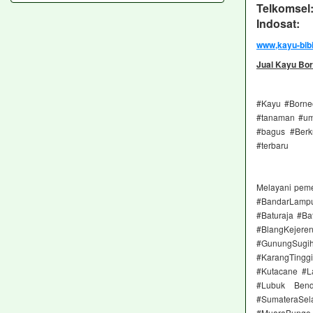
Telkomsel
Indosat: 
www,kayu-bib
Jual Kayu Bor
#Kayu #Borneo
#tanaman #umu
#bagus #Berk
#terbaru
Melayani pem
#BandarLampu
#Baturaja #Ba
#BlangKejere
#GunungSugih
#KarangTingg
#Kutacane #L
#Lubuk Bend
#SumateraSel
#MuaraBungo