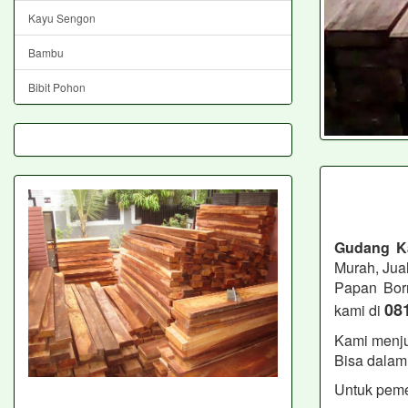
Kayu Sengon
Bambu
Bibit Pohon
Gudang K
Murah, Jua
Papan Bor
08
kami di
Kami menju
Bisa dalam 
Untuk peme