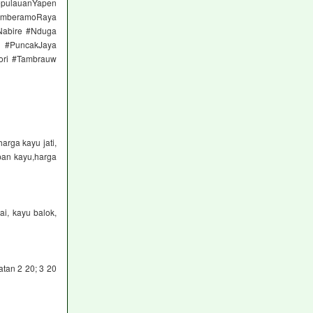
pulauanYapen
MamberamoRaya
Nabire #Nduga
k #PuncakJaya
ori #Tambrauw
rga kayu jati,
pan kayu,harga
ai, kayu balok,
tan 2 20; 3 20