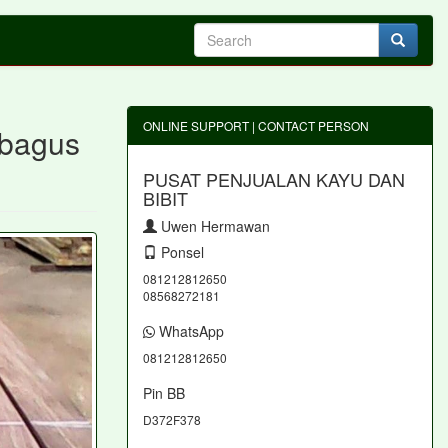
ONLINE SUPPORT | CONTACT PERSON
 bagus
PUSAT PENJUALAN KAYU DAN
BIBIT
Uwen Hermawan
Ponsel
081212812650
08568272181
WhatsApp
081212812650
Pin BB
D372F378