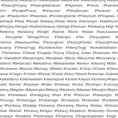
 #PadangPanjang #PadangSidempuan #Pagaralam #Painan #Palemb
Kerinci #PangkalPinang #Panguruan #Panyabungan #Pariaman #Par
ayan #Payakumbuh #Pekanbaru #PematangSiantar #Prabumulih #Pringsewu 
auPrapat #Raya #Rengat #Sabang #Salak #Sarila #Sarolangun #Sawahlun
tPanjang #Sengeti #SiakSriIndrapura #Sibolga #Sibuhuan #Sidikalang #Sigli
aRedelong #Sinabang #Singkil #Sipirok #Solok #Stabat #Subulussal
e #Sungailiat #SungaiPenuh #Takengon #Tais #TanjungBalai #Su
aiKarimun #KepulauanRiau #TanjungEnim #TanjungPandan #TanjungPinan
arutung #TebingTinggi #SumateraUtara #TebingTinggi #SumateraSelatan
n #Tembilahan #Toboali #Tuapejat #Ujung #Tanjung #Jawa #Ambarawa #A
jar #JawaBarat #Banjarnegara #Bangkalan #Bantul #Banyumas #Banyuwangi 
sibarat #Bekasiutara #Bekasitimur #Bekasiselatan #tambun #cikarang #Blitar
#Bondowoso #Boyolali #Bumiayu #Brebes #Caruban #Cianjur #Ciamis #Cibin
lacap #Cilegon #Cirebon #Demak #Depok #Garut #Gresik #Indramayu #Jakarta
 #Jakartatimur #Jakartaselatan #Jakartapusat #Jember #Jepara #Jombang #Kaje
ediri #Kendal #Kepanjen #Klaten #Kraksaan #Kudus #Kuningan #Lamong
elang #Magetan #Majalengka #Malang #Mojokerto #Mojosari #Mungkid #Ngam
itan #Pamekasan #Pandeglang #Pare #Pati #Pasuruan #Pekalongan #P
onorogo #Probolinggo #Purbalingga #Purwakarta #Purwodadi #Purwoker
ung #Rembang #Salatiga #Sampang #Semarang #Serang #Sidayu #Sidoarjo
#Slawi #Sleman #Soreang #Sragen #Subang #Sukabumi #Sukoharjo #Sumb
urabaya #Surakarta #Tasikmalaya #Tangerang #TangerangSelatan #Tegal