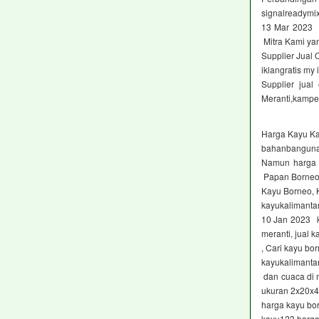
signalreadymix
13 Mar 2023 
Mitra Kami ya
Supplier Jual
iklangratis my 
Supplier jua
Meranti,kampe
Harga Kayu K
bahanbanguna
Namun harga k
Papan Borneo
Kayu Borneo, 
kayukalimanta
10 Jan 2023 ka
meranti, jual 
, Cari kayu b
kayukalimanta
dan cuaca di 
ukuran 2x20x
harga kayu bo
kayu123 harga