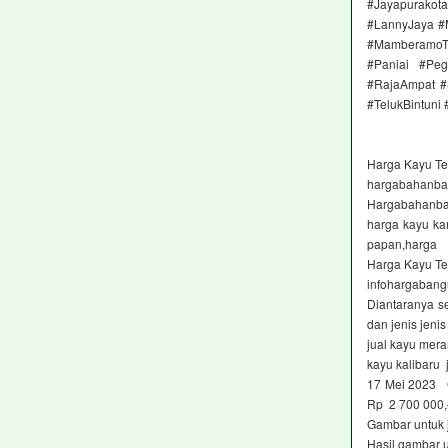
#Jayapurako
#LannyJaya #
#MamberamoTe
#Paniai #Peg
#RajaAmpat #
#TelukBintuni
Harga Kayu Ter
hargabahanba
Hargabahanban
harga kayu ka
papan,harga
Harga Kayu Ter
infohargaban
Diantaranya se
dan jenis jeni
jual kayu meran
kayu kalibaru 
17 Mei 2023 G
Rp 2 700 000
Gambar untuk 
Hasil gambar 