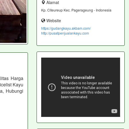
Alamat
Kp. Citeureup Kec. Pagerageung - Indonesia
Website
https://gudangkayu.akbam.com/
http://pusatpenjualankayu.com
itas Harga
celist Kayu
a, Hubungi