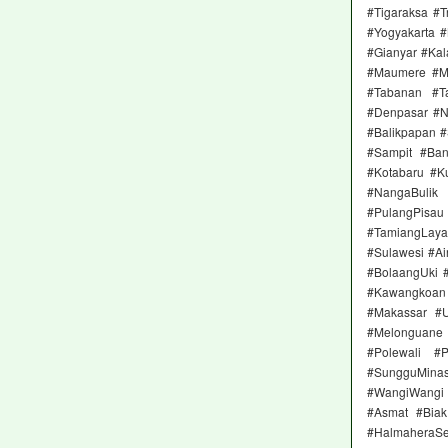
#Tigaraksa #
#Yogyakarta 
#Gianyar #Ka
#Maumere #M
#Tabanan #T
#Denpasar #Ne
#Balikpapan 
#Sampit #Ban
#Kotabaru #K
#NangaBulik
#PulangPisau
#TamiangLay
#Sulawesi #A
#BolaangUki 
#Kawangkoan 
#Makassar #
#Melonguane
#Polewali #
#SungguMinas
#WangiWangi
#Asmat #Biak
#HalmaheraS