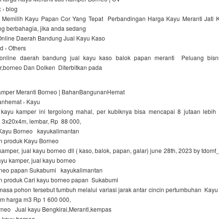
 › blog
Memilih Kayu Papan Cor Yang Tepat Perbandingan Harga Kayu Meranti Jati 
ng berbahagia, jika anda sedang
 Online Daerah Bandung Jual Kayu Kaso
id › Others
l online daerah bandung jual kayu kaso balok papan meranti Peluang bis
r,borneo Dan Dolken Diterbitkan pada
amper Meranti Borneo | BahanBangunanHemat
nhemat › Kayu
ayu kamper ini tergolong mahal, per kubiknya bisa mencapai 8 jutaan lebi
 3x20x4m, lembar, Rp 88 000,
Kayu Borneo kayukalimantan
n produk Kayu Borneo
mper, jual kayu borneo dll ( kaso, balok, papan, galar) june 28th, 2023 by tdomf_
kayu kamper, jual kayu borneo
orneo papan Sukabumi kayukalimantan
n produk Cari kayu borneo papan Sukabumi
masa pohon tersebut tumbuh melalui variasi jarak antar cincin pertumbuhan Kay
4m harga m3 Rp 1 600 000,
rneo Jual kayu Bengkirai,Meranti,kempas
 kayu borneo