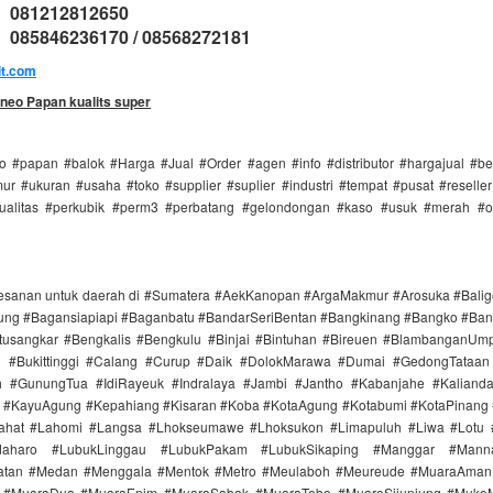
: 081212812650
085846236170 / 08568272181
it.com
neo Papan kualits super
 #papan #balok #Harga #Jual #Order #agen #info #distributor #hargajual #b
r #ukuran #usaha #toko #supplier #suplier #industri #tempat #pusat #reselle
ualitas #perkubik #perm3 #perbatang #gelondongan #kaso #usuk #merah #o
esanan untuk daerah di #Sumatera #AekKanopan #ArgaMakmur #Arosuka #Bali
ng #Bagansiapiapi #Baganbatu #BandarSeriBentan #Bangkinang #Bangko #Ban
tusangkar #Bengkalis #Bengkulu #Binjai #Bintuhan #Bireuen #BlambanganUm
n #Bukittinggi #Calang #Curup #Daik #DolokMarawa #Dumai #GedongTataan 
 #GunungTua #IdiRayeuk #Indralaya #Jambi #Jantho #Kabanjahe #Kaliand
i #KayuAgung #Kepahiang #Kisaran #Koba #KotaAgung #Kotabumi #KotaPinang 
ahat #Lahomi #Langsa #Lhokseumawe #Lhoksukon #Limapuluh #Liwa #Lotu
aharo #LubukLinggau #LubukPakam #LubukSikaping #Manggar #Mann
atan #Medan #Menggala #Mentok #Metro #Meulaboh #Meureude #MuaraAman
 #MuaraDua #MuaraEnim #MuaraSabak #MuaraTebo #MuaroSijunjung #Muko