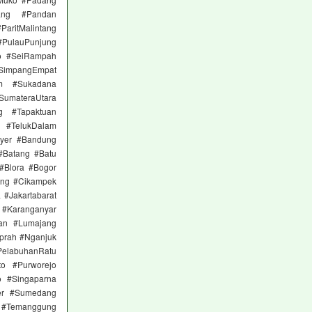
ang #Pandan
itMalintang
#PulauPunjung
to #SeiRampah
 #SimpangEmpat
am #Sukadana
materaUtara
g #Tapaktuan
 #TelukDalam
nyer #Bandung
#Batang #Batu
 #Blora #Bogor
ong #Cikampek
 #Jakartabarat
n #Karanganyar
an #Lumajang
prah #Nganjuk
elabuhanRatu
to #Purworejo
 #Singaparna
er #Sumedang
 #Temanggung