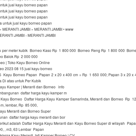
untuk jual kayu borneo papan
untuk jual kayu borneo papan
untuk jual kayu borneo papan
a untuk jual kayu borneo papan
» MERANTI JAMBI » MERANTI JAMBI • www
 MERANTI JAMBI › MERANTI JAMBI
yu per meter kubik Borneo Kaso Rp 1 800 000 Borneo Reng Rp 1 800 000 Bor
o Balok Rp 2 000 000
neo | Toko Kayu Borneo Online
neo 2023 08 15 jual kayu borneo
 Kayu Borneo Papan Papan 2 x 20 x 400 cm = Rp 1 650 000; Papan 3 x 20 x
 Di atas untuk Per Kubik
Kayu Kamper | Meranti dan Borneo info
nbangunan daftar harga kayu kamper m
Kayu Borneo Daftar Harga Kayu Kamper Samarinda, Meranti dan Borneo Rp 1
m, lembar, Rp 85 000,
Kayu Meranti dan Borneo Super
unan daftar harga kayu meranti dan bor
rikut adalah Daftar Harga Kayu Meranti dan Kayu Borneo Super di wilayah Papa
000, , m3, 63 Lembar Papan
Harga Kayu Meranti Jati Kamper Borneo | CV