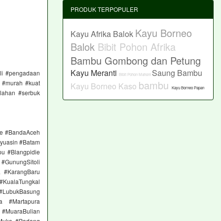
PRODUK TERPOPULER
Kayu Borneo
Kayu Afrika Balok
Balok
Bibit Pohon Afrika
Bambu Gombong dan Petung
Kayu Meranti
Saung Bambu
eli #pengadaan
Bibit Pohon Mahoni
bambu
r #murah #kuat
Kayu Borneo Kaso
Kayu Borneo Papan
lahan #serbuk
ge #BandaAceh
yuasin #Batam
pu #Blangpidie
#GunungSitoli
a #KarangBaru
#KualaTungkal
 #LubukBasung
a #Martapura
 #MuaraBulian
Muko #Padang