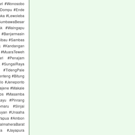
ari #Wonosobo
 #Dompu #Ende
uka #Lewoleba
SumbawaBesar
ak #Waingapu
a #Banjarmasin
sibau #Sambas
ok #Kandangan
a #MuaraTeweh
ari #Penajam
a #SungaiRaya
 #TidengPale
nteng #Bitung
lo #Jeneponto
ajene #Makale
ros #Masamba
ayu #Pinrang
maru #Sinjai
tuyan #Unaaha
Papua #Ambon
almaheraBarat
ya #Jayapura