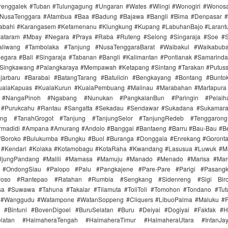
Trenggalek #Tuban #Tulungagung #Ungaran #Wates #Wlingi #Wonogiri #Wonos
#NusaTenggara #Atambua #Baa #Badung #Bajawa #Bangli #Bima #Denpasar
labahi #Karangasem #Kefamenanu #Klungkung #Kupang #LabuhanBajo #Larant
ataram #Mbay #Negara #Praya #Raba #Ruteng #Selong #Singaraja #Soe #
aliwang #Tambolaka #Tanjung #NusaTenggaraBarat #Waibakul #Waikabub
gara #Bali #Singaraja #Tabanan #Bangli #Kalimantan #Pontianak #Samarind
#Singkawang #Palangkaraya #Mempawah #Ketapang #Sintang #Tarakan #Putus
jarbaru #Barabai #BatangTarang #Batulicin #Bengkayang #Bontang #Bunt
ualaKapuas #KualaKurun #KualaPembuang #Malinau #Marabahan #Martapur
 #NangaPinoh #Ngabang #Nunukan #PangkalanBun #Paringin #Pelaih
 #Purukcahu #Rantau #Sangatta #Sekadau #Sendawar #Sukadana #Sukamar
ang #TanahGrogot #Tanjung #TanjungSelor #TanjungRedeb #Tenggarong
irmadidi #Ampana #Amurang #Andolo #Banggai #Bantaeng #Barru #Bau-Bau #Be
#Boroko #Bulukumba #Bungku #Buol #Buranga #Donggala #Enrekang #Goronta
#Kendari #Kolaka #Kotamobagu #KotaRaha #Kwandang #Lasusua #Luwuk #M
UjungPandang #Malili #Mamasa #Mamuju #Manado #Menado #Marisa #Ma
 #OndongSiau #Palopo #Palu #Pangkajene #Pare-Pare #Parigi #Pasangk
Poso #Rantepao #Ratahan #Rumbia #Sengkang #Sidenreng #Sigi Biro
a #Suwawa #Tahuna #Takalar #Tilamuta #ToliToli #Tomohon #Tondano #Tu
 #Wanggudu #Watampone #WatanSoppeng #Cliquers #LibuoPalma #Maluku #
 #Bintuni #BovenDigoel #BuruSelatan #Buru #Deiyai #Dogiyai #Fakfak #H
elatan #HalmaheraTengah #HalmaheraTimur #HalmaheraUtara #IntanJa