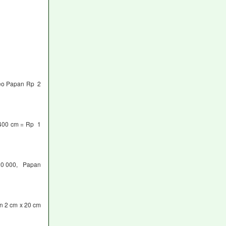
neo Papan Rp 2
 400 cm = Rp 1
20 000, Papan
n 2 cm x 20 cm