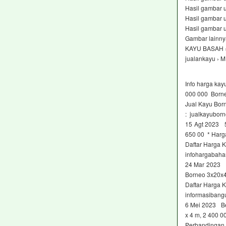
Hasil gambar 
Hasil gambar 
Hasil gambar 
Gambar lainny
KAYU BASAH 
jualankayu ›
Info harga ka
000 000 Borne
Jual Kayu Bor
: jualkayubor
15 Agt 2023 5
650 00 * Harga
Daftar Harga 
infohargabaha
24 Mar 2023 
Borneo 3x20x4
Daftar Harga 
informasibang
6 Mei 2023 Be
x 4 m, 2 400 
Perbandingan 