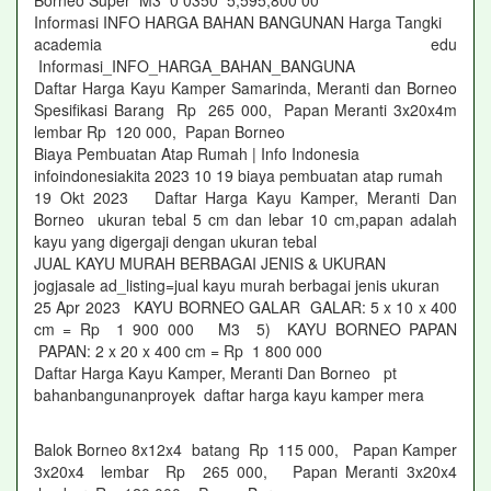
Borneo Super M3 0 0350 5,595,800 00
Informasi INFO HARGA BAHAN BANGUNAN Harga Tangki
academia edu
Informasi_INFO_HARGA_BAHAN_BANGUNA
Daftar Harga Kayu Kamper Samarinda, Meranti dan Borneo
Spesifikasi Barang Rp 265 000, Papan Meranti 3x20x4m
lembar Rp 120 000, Papan Borneo
Biaya Pembuatan Atap Rumah | Info Indonesia
infoindonesiakita 2023 10 19 biaya pembuatan atap rumah
19 Okt 2023 Daftar Harga Kayu Kamper, Meranti Dan
Borneo ukuran tebal 5 cm dan lebar 10 cm,papan adalah
kayu yang digergaji dengan ukuran tebal
JUAL KAYU MURAH BERBAGAI JENIS & UKURAN
jogjasale ad_listing=jual kayu murah berbagai jenis ukuran
25 Apr 2023 KAYU BORNEO GALAR GALAR: 5 x 10 x 400
cm = Rp 1 900 000 M3 5) KAYU BORNEO PAPAN
PAPAN: 2 x 20 x 400 cm = Rp 1 800 000
Daftar Harga Kayu Kamper, Meranti Dan Borneo pt
bahanbangunanproyek daftar harga kayu kamper mera
Balok Borneo 8x12x4 batang Rp 115 000, Papan Kamper
3x20x4 lembar Rp 265 000, Papan Meranti 3x20x4