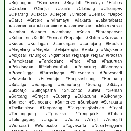
#Bojonegoro #Bondowoso #Boyolali #Bumiayu #Brebes
#Caruban #Cianjur #Ciamis #Cibinong #Cikampek
#Cikarang #Cilacap #Cilegon #Cirebon #Demak #Depok
#Garut #Gresik #Indramayu #Jakarta #Jakartabarat
#Jakartautara #Jakartatimur #Jakartaselatan #Jakartapusat
#Jember #Jepara #Jombang #Kajen #Karanganyar
#Kebumen #Kediri #Kendal #Kepanjen #Klaten #Kraksaan
#Kudus #Kuningan #Lamongan #Lumajang #Madiun
#Magelang #Magetan #Majalengka #Malang #Mojokerto
#Mojosari #Mungkid #Ngamprah #Nganjuk #Ngawi #Pacitan
#Pamekasan #Pandeglang #Pare #Pati #Pasuruan
#Pekalongan #PelabuhanRatu #Pemalang #Ponorogo
#Probolinggo #Purbalingga #Purwakarta #Purwodadi
#Purwokerto #Purworejo #Rangkasbitung #Rembang
#Salatiga #Sampang #Semarang #Serang #Sidayu
#Sidoarjo #Singaparna #Situbondo #Slawi #Sleman
#Soreang #Sragen #Subang #Sukabumi #Sukoharjo
#Sumber #Sumedang #Sumenep #Surabaya #Surakarta
#Tasikmalaya #Tangerang #TangerangSelatan #Tegal
#Temanggung #Tigaraksa #Trenggalek #Tuban
#Tulungagung #Ungaran #Wates #Wlingi #Wonogiri
#Wonosari #Wonosobo #Yogyakarta #NusaTenggara