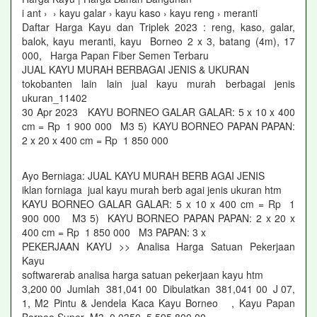
i ant › › kayu galar › kayu kaso › kayu reng › meranti
Daftar Harga Kayu dan Triplek 2023 : reng, kaso, galar,
balok, kayu meranti, kayu Borneo 2 x 3, batang (4m), 17
000, Harga Papan Fiber Semen Terbaru
JUAL KAYU MURAH BERBAGAI JENIS & UKURAN
tokobanten lain lain jual kayu murah berbagai jenis
ukuran_11402
30 Apr 2023 KAYU BORNEO GALAR GALAR: 5 x 10 x 400
cm = Rp 1 900 000 M3 5) KAYU BORNEO PAPAN PAPAN:
2 x 20 x 400 cm = Rp 1 850 000
Ayo Berniaga: JUAL KAYU MURAH BERB AGAI JENIS
iklan forniaga jual kayu murah berb agai jenis ukuran htm
KAYU BORNEO GALAR GALAR: 5 x 10 x 400 cm = Rp 1
900 000 M3 5) KAYU BORNEO PAPAN PAPAN: 2 x 20 x
400 cm = Rp 1 850 000 M3 PAPAN: 3 x
PEKERJAAN KAYU >> Analisa Harga Satuan Pekerjaan
Kayu
softwarerab analisa harga satuan pekerjaan kayu htm
3,200 00 Jumlah 381,041 00 Dibulatkan 381,041 00 J 07,
1, M2 Pintu & Jendela Kaca Kayu Borneo , Kayu Papan