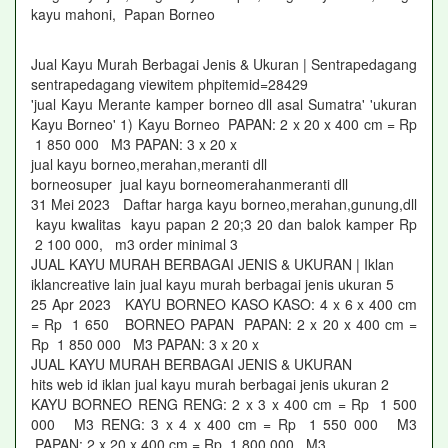
kayu mahoni, Papan Borneo
Jual Kayu Murah Berbagai Jenis & Ukuran | Sentrapedagang
sentrapedagang viewitem phpitemid=28429
'jual Kayu Merante kamper borneo dll asal Sumatra' 'ukuran
Kayu Borneo' 1) Kayu Borneo PAPAN: 2 x 20 x 400 cm = Rp
1 850 000 M3 PAPAN: 3 x 20 x
jual kayu borneo,merahan,meranti dll
borneosuper jual kayu borneomerahanmeranti dll
31 Mei 2023 Daftar harga kayu borneo,merahan,gunung,dll
kayu kwalitas kayu papan 2 20;3 20 dan balok kamper Rp
2 100 000, m3 order minimal 3
JUAL KAYU MURAH BERBAGAI JENIS & UKURAN | Iklan
iklancreative lain jual kayu murah berbagai jenis ukuran 5
25 Apr 2023 KAYU BORNEO KASO KASO: 4 x 6 x 400 cm
= Rp 1 650 BORNEO PAPAN PAPAN: 2 x 20 x 400 cm =
Rp 1 850 000 M3 PAPAN: 3 x 20 x
JUAL KAYU MURAH BERBAGAI JENIS & UKURAN
hits web id iklan jual kayu murah berbagai jenis ukuran 2
KAYU BORNEO RENG RENG: 2 x 3 x 400 cm = Rp 1 500
000 M3 RENG: 3 x 4 x 400 cm = Rp 1 550 000 M3
PAPAN: 2 x 20 x 400 cm = Rp 1 800 000 M3