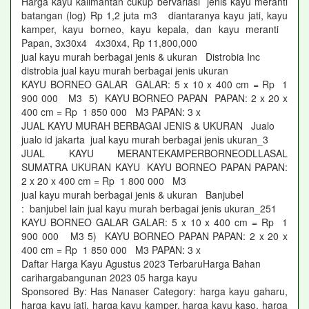
Harga kayu kalimantan cukup bervariasi jenis kayu meranti
batangan (log) Rp 1,2 juta m3 diantaranya kayu jati, kayu
kamper, kayu borneo, kayu kepala, dan kayu meranti
Papan, 3x30x4 4x30x4, Rp 11,800,000
jual kayu murah berbagai jenis & ukuran Distrobia Inc
distrobia jual kayu murah berbagai jenis ukuran
KAYU BORNEO GALAR GALAR: 5 x 10 x 400 cm = Rp 1
900 000 M3 5) KAYU BORNEO PAPAN PAPAN: 2 x 20 x
400 cm = Rp 1 850 000 M3 PAPAN: 3 x
JUAL KAYU MURAH BERBAGAI JENIS & UKURAN Jualo
jualo id jakarta jual kayu murah berbagai jenis ukuran_3
JUAL KAYU MERANTEKAMPERBORNEODLLASAL
SUMATRA UKURAN KAYU KAYU BORNEO PAPAN PAPAN:
2 x 20 x 400 cm = Rp 1 800 000 M3
jual kayu murah berbagai jenis & ukuran Banjubel
: banjubel lain jual kayu murah berbagai jenis ukuran_251
KAYU BORNEO GALAR GALAR: 5 x 10 x 400 cm = Rp 1
900 000 M3 5) KAYU BORNEO PAPAN PAPAN: 2 x 20 x
400 cm = Rp 1 850 000 M3 PAPAN: 3 x
Daftar Harga Kayu Agustus 2023 TerbaruHarga Bahan
carihargabangunan 2023 05 harga kayu
Sponsored By: Has Nanaser Category: harga kayu gaharu,
harga kayu jati, harga kayu kamper, harga kayu kaso, harga