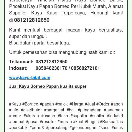
Pricelist Kayu Papan Borneo Per Kubik Murah, Alamat
Supplier Kayu Kaso Terpercaya, Hubungi kami
081212812650
di
Kami menjual berbagai macam kayu berkualitas,
super dan unggul.
Bisa dalam partai besar juga.
Untuk pemesanan bisa menghubungi staff kami di:
Telkomsel: 081212812650
Indosat: 085846236170 / 08568272181
www,kayu-bibit.com
Jual Kayu Borneo Papan kualits super
#Kayu #Borneo #papan #balok #Harga #Jual #Order #agen
#info #distributor #hargajual #beli #pengadaan #tanaman
#umur #ukuran #usaha #toko #supplier #suplier #industri
#tempat #pusat #reseller #murah #kuat #bagus #Berkualitas
#perkubik #perm3 #perbatang #gelondongan #kaso #usuk