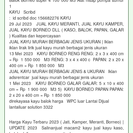
Balok Borneo super 4 100 000 M3 Alat hisap pompa sumur
1
KAYU Scribd
: id scribd doc 156682276 KAYU
29 Jul 2023 JUAL KAYU MERANTI, JUAL KAYU KAMPER,
JUAL KAYU BORNEO DLL ( KASO, BALOK, PAPAN, GALAR
) Kualitas dan kepercayaan
JUAL KAYU MURAH BERBAGAI JENIS UKURAN | Iklan
iklan lirak lirik jual kayu murah berbagai jenis ukuran
13 Mei 2023 KAYU BORNEO RENG RENG: 2 x 3 x 400 cm
= Rp 1 550 000 M3 RENG: 3 x 4 x 400 c PAPAN: 2 x 20 x
400 cm = Rp 1 850 000 M3
JUAL KAYU MURAH BERBAGAI JENIS & UKURAN Iklan
adsrentcar jual kayu murah berbagai jenis ukuran
1 Mei 2023 KAYU BORNEO GALAR GALAR: 5 x 10 x 400
cm = Rp 1 900 000 M3 5) KAYU BORNEO PAPAN PAPAN:
2 x 20 x 400 cm = Rp 1 850 000
direkayasa kayu balok harga WPC luar Lantai Dijual
lantailuar solution 3322
Harga Kayu Terbaru 2023 ( Jati, Kamper, Meranti, Borneo) |
UPDATE 2023 Salinanjual macam2 kayu jual kayu kaso,