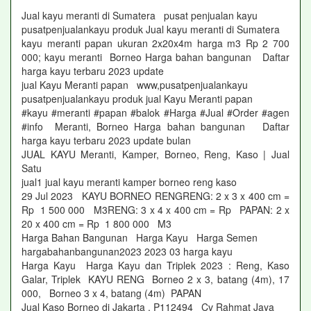
Jual kayu meranti di Sumatera pusat penjualan kayu
pusatpenjualankayu produk Jual kayu meranti di Sumatera
kayu meranti papan ukuran 2x20x4m harga m3 Rp 2 700
000; kayu meranti Borneo Harga bahan bangunan Daftar
harga kayu terbaru 2023 update
jual Kayu Meranti papan www,pusatpenjualankayu
pusatpenjualankayu produk jual Kayu Meranti papan
#kayu #meranti #papan #balok #Harga #Jual #Order #agen
#info Meranti, Borneo Harga bahan bangunan Daftar
harga kayu terbaru 2023 update bulan
JUAL KAYU Meranti, Kamper, Borneo, Reng, Kaso | Jual
Satu
jual1 jual kayu meranti kamper borneo reng kaso
29 Jul 2023 KAYU BORNEO RENGRENG: 2 x 3 x 400 cm =
Rp 1 500 000 M3RENG: 3 x 4 x 400 cm = Rp PAPAN: 2 x
20 x 400 cm = Rp 1 800 000 M3
Harga Bahan Bangunan Harga Kayu Harga Semen
hargabahanbangunan2023 2023 03 harga kayu
Harga Kayu Harga Kayu dan Triplek 2023 : Reng, Kaso
Galar, Triplek KAYU RENG Borneo 2 x 3, batang (4m), 17
000, Borneo 3 x 4, batang (4m) PAPAN
Jual Kaso Borneo di Jakarta , P112494 Cv Rahmat Jaya