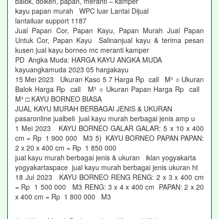
balok, dolken, papan, meranti – kamper
kayu papan murah WPC luar Lantai Dijual
lantailuar support 1187
Jual Papan Cor, Papan Kayu, Papan Murah Jual Papan
Untuk Cor, Papan Kayu Salinanjual kayu & terima pesan
kusen jual kayu borneo mc meranti kamper
PD Angka Muda: HARGA KAYU ANGKA MUDA
kayuangkamuda 2023 05 hargakayu
15 Mei 2023 Ukuran Kaso 5 7 Harga Rp call M³ ○ Ukuran
Balok Harga Rp call M³ ○ Ukuran Papan Harga Rp call
M³ □ KAYU BORNEO BIASA
JUAL KAYU MURAH BERBAGAI JENIS & UKURAN
pasaronline jualbeli jual kayu murah berbagai jenis amp u
1 Mei 2023 KAYU BORNEO GALAR GALAR: 5 x 10 x 400
cm = Rp 1 900 000 M3 5) KAYU BORNEO PAPAN PAPAN:
2 x 20 x 400 cm = Rp 1 850 000
jual kayu murah berbagai jenis & ukuran iklan yogyakarta
yogyakartaspace jual kayu murah berbagai jenis ukuran ht
18 Jul 2023 KAYU BORNEO RENG RENG: 2 x 3 x 400 cm
= Rp 1 500 000 M3 RENG: 3 x 4 x 400 cm PAPAN: 2 x 20
x 400 cm = Rp 1 800 000 M3