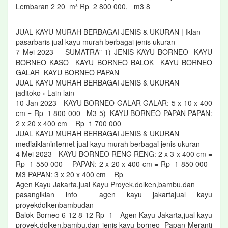
Lembaran 2 20 m³ Rp 2 800 000, m3 8
JUAL KAYU MURAH BERBAGAI JENIS & UKURAN | Iklan
pasarbaris jual kayu murah berbagai jenis ukuran
7 Mei 2023 SUMATRA" 1) JENIS KAYU BORNEO KAYU
BORNEO KASO KAYU BORNEO BALOK KAYU BORNEO
GALAR KAYU BORNEO PAPAN
JUAL KAYU MURAH BERBAGAI JENIS & UKURAN
jaditoko › Lain lain
10 Jan 2023 KAYU BORNEO GALAR GALAR: 5 x 10 x 400
cm = Rp 1 800 000 M3 5) KAYU BORNEO PAPAN PAPAN:
2 x 20 x 400 cm = Rp 1 700 000
JUAL KAYU MURAH BERBAGAI JENIS & UKURAN
mediaiklaninternet jual kayu murah berbagai jenis ukuran
4 Mei 2023 KAYU BORNEO RENG RENG: 2 x 3 x 400 cm =
Rp 1 550 000 PAPAN: 2 x 20 x 400 cm = Rp 1 850 000
M3 PAPAN: 3 x 20 x 400 cm = Rp
Agen Kayu Jakarta,jual Kayu Proyek,dolken,bambu,dan
pasangiklan info agen kayu jakartajual kayu
proyekdolkenbambudan
Balok Borneo 6 12 8 12 Rp 1 Agen Kayu Jakarta,jual kayu
proyek,dolken,bambu,dan jenis kayu borneo Papan Meranti