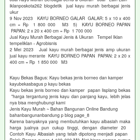
iklanposkota262 blogdetik jual kayu murah berbagai jenis
ukur
9 Nov 2023 KAYU BORNEO GALAR GALAR: 5 x 10 x 400
cm = Rp 1 800 000 M3 5) KAYU BORNEO PAPAN
PAPAN: 2 x 20 x 400 cm = Rp 1 700 000
Jual Kayu Murah Berbagai Jenis & Ukuran Tempel Iklan
tempeliklan › Agrobisnis
2 Mei 2023 Jual kayu murah berbagai jenis amp ukuran
jual kayu merante KAYU BORNEO PAPAN PAPAN: 2 x 20 x
400 cm = Rp 1 850 000 M3
Kayu Bekas Bagus: Kayu bekas jenis borneo dan kamper
kayubekasbagus p kayu bekas
Kayu bekas jenis borneo dan kamper papan lisplang bekas
*harga tergantung jenis kayu dan panjang kayu, lebih jelas
nya bisa menghubungi kami
Jenis Kayu Murah ~ Bahan Bangunan Online Bandung
bahanbangunanbandung p blog page_8
Karena banyaknya yang membutuhkan kayu albasiah maka
harga jualnya pun cukup tinggi, dengan diameter 20
Contoh Kayu Albasiah yang telah dipotong menjadi papan