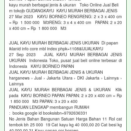
kayu murah berbagai jenis & ukuran Toko Online Jual Beli
m tokojb GUDANGKAYU KAYU MURAH BERBAGAI JENIS
27 Mar 2023 KAYU BORNEO RENGRENG: 2 x 3 x 400 cm
= Rp 1 500 000 M3RENG: 3 x 4 x 400 cm PAPAN: 2 x 20
x 400 cm = Rp 1 800 000 M3
JUAL KAYU MURAH BERBAGAI JENIS UKURAN Di papan
iklanid info core mbl index phpk=1108&fJUALKAYU
27 Sep 2023 JUAL KAYU MURAH BERBAGAI JENIS
UKURAN Indonesia Toko, pusat jual beli online terbesar di
Indonesia KAYU BORNEO PAPAN
JUAL KAYU MURAH BERBAGAI JENIS & UKURAN
harganews › Jual › Jakarta Utara › DKI Jakarta › Lainnya ›
Lainnya
JUAL KAYU MURAH BERBAGAI JENIS & UKURAN Klik
pada KAYU BORNEO PAPAN PAPAN: 2 x 20 x 400 cm = Rp
1 850 000 M3 PAPAN: 3 x 20 x 400
PANDUAN LENGKAP membangun RUMAH
: books google id booksisbn=9792636331
No Jenis Bahan Bangunan Satuan Harga Bahan 11 Rol cat
tembok bh 25 000 19 Cat kayu kg 40 000,00 20 Cat besi kg
40 000,00 21 Kayu papan cor borneo