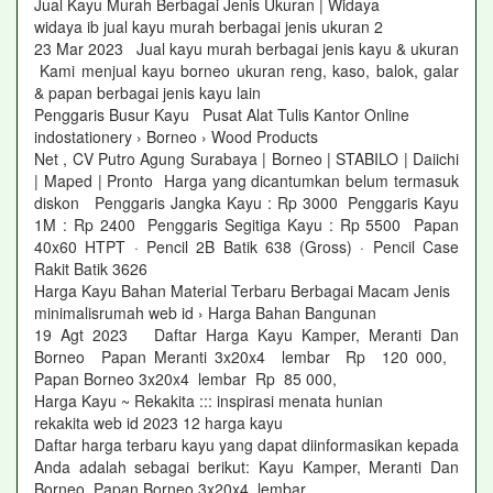
Jual Kayu Murah Berbagai Jenis Ukuran | Widaya
widaya ib jual kayu murah berbagai jenis ukuran 2
23 Mar 2023 Jual kayu murah berbagai jenis kayu & ukuran
Kami menjual kayu borneo ukuran reng, kaso, balok, galar
& papan berbagai jenis kayu lain
Penggaris Busur Kayu Pusat Alat Tulis Kantor Online
indostationery › Borneo › Wood Products
Net , CV Putro Agung Surabaya | Borneo | STABILO | Daiichi
| Maped | Pronto Harga yang dicantumkan belum termasuk
diskon Penggaris Jangka Kayu : Rp 3000 Penggaris Kayu
1M : Rp 2400 Penggaris Segitiga Kayu : Rp 5500 Papan
40x60 HTPT · Pencil 2B Batik 638 (Gross) · Pencil Case
Rakit Batik 3626
Harga Kayu Bahan Material Terbaru Berbagai Macam Jenis
minimalisrumah web id › Harga Bahan Bangunan
19 Agt 2023 Daftar Harga Kayu Kamper, Meranti Dan
Borneo Papan Meranti 3x20x4 lembar Rp 120 000,
Papan Borneo 3x20x4 lembar Rp 85 000,
Harga Kayu ~ Rekakita ::: inspirasi menata hunian
rekakita web id 2023 12 harga kayu
Daftar harga terbaru kayu yang dapat diinformasikan kepada
Anda adalah sebagai berikut: Kayu Kamper, Meranti Dan
Borneo Papan Borneo 3x20x4 lembar