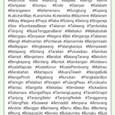
#Atambua #Baa #Badung #Bajawa #Bangli #Bima
#Denpasar #Dompu #Ende #Gianyar #Kalabahi
#Karangasem #Kefamenanu #Klungkung #Kupang
#LabuhanBajo #Larantuka #Lewoleba #Maumere #Mataram
#Mbay #Negara #Praya #Raba #Ruteng #Selong #Singaraja
#Soe #SumbawaBesar #Tabanan #Taliwang #Tambolaka
#Tanjung #NusaTenggaraBarat #Waibakul #Waikabubak
#Waingapu #Denpasar #Negara #Bali #Singaraja #Tabanan
#Bangli #Kalimantan #Pontianak #Samarinda #Banjarmasin
#Balikpapan #Singkawang #Palangkaraya #Mempawah
#Ketapang #Sintang #Tarakan #Putussibau #Sambas
#Sampit #Banjarbaru #Barabai #BatangTarang #Batulicin
#Bengkayang #Bontang #Buntok #Kandangan #Kotabaru
#KualaKapuas #KualaKurun #KualaPembuang #Malinau
#Marabahan #Martapura #MuaraTeweh #NangaBulik
#NangaPinoh #Ngabang #Nunukan #PangkalanBun
#Paringin #Pelaihari #Penajam #PulangPisau #Purukcahu
#Rantau #Sangatta #Sekadau #Sendawar #Sukadana
#Sukamara #SungaiRaya #TamiangLayang #TanahGrogot
#Tanjung #TanjungSelor #TanjungRedeb #Tenggarong
#TidengPale #Sulawesi #Airmadidi #Ampana #Amurang
#Andolo #Banggai #Bantaeng #Barru #Bau-Bau #Benteng
#Bitung #BolaangUki #Boroko #Bulukumba #Bungku #Buol