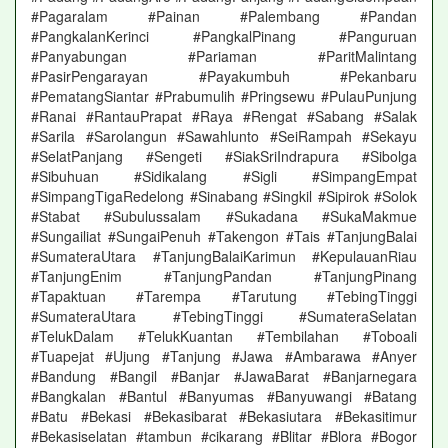
#Pagaralam #Painan #Palembang #Pandan
#PangkalanKerinci #PangkalPinang #Panguruan
#Panyabungan #Pariaman #ParitMalintang
#PasirPengarayan #Payakumbuh #Pekanbaru
#PematangSiantar #Prabumulih #Pringsewu #PulauPunjung
#Ranai #RantauPrapat #Raya #Rengat #Sabang #Salak
#Sarila #Sarolangun #Sawahlunto #SeiRampah #Sekayu
#SelatPanjang #Sengeti #SiakSriIndrapura #Sibolga
#Sibuhuan #Sidikalang #Sigli #SimpangEmpat
#SimpangTigaRedelong #Sinabang #Singkil #Sipirok #Solok
#Stabat #Subulussalam #Sukadana #SukaMakmue
#Sungailiat #SungaiPenuh #Takengon #Tais #TanjungBalai
#SumateraUtara #TanjungBalaiKarimun #KepulauanRiau
#TanjungEnim #TanjungPandan #TanjungPinang
#Tapaktuan #Tarempa #Tarutung #TebingTinggi
#SumateraUtara #TebingTinggi #SumateraSelatan
#TelukDalam #TelukKuantan #Tembilahan #Toboali
#Tuapejat #Ujung #Tanjung #Jawa #Ambarawa #Anyer
#Bandung #Bangil #Banjar #JawaBarat #Banjarnegara
#Bangkalan #Bantul #Banyumas #Banyuwangi #Batang
#Batu #Bekasi #Bekasibarat #Bekasiutara #Bekasitimur
#Bekasiselatan #tambun #cikarang #Blitar #Blora #Bogor