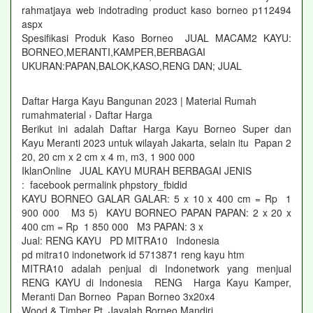
rahmatjaya web indotrading product kaso borneo p112494
aspx
Spesifikasi Produk Kaso Borneo JUAL MACAM2 KAYU:
BORNEO,MERANTI,KAMPER,BERBAGAI
UKURAN:PAPAN,BALOK,KASO,RENG DAN; JUAL
Daftar Harga Kayu Bangunan 2023 | Material Rumah
rumahmaterial › Daftar Harga
Berikut ini adalah Daftar Harga Kayu Borneo Super dan
Kayu Meranti 2023 untuk wilayah Jakarta, selain itu Papan 2
20, 20 cm x 2 cm x 4 m, m3, 1 900 000
IklanOnline JUAL KAYU MURAH BERBAGAI JENIS
: facebook permalink phpstory_fbidid
KAYU BORNEO GALAR GALAR: 5 x 10 x 400 cm = Rp 1
900 000 M3 5) KAYU BORNEO PAPAN PAPAN: 2 x 20 x
400 cm = Rp 1 850 000 M3 PAPAN: 3 x
Jual: RENG KAYU PD MITRA10 Indonesia
pd mitra10 indonetwork id 5713871 reng kayu htm
MITRA10 adalah penjual di Indonetwork yang menjual
RENG KAYU di Indonesia RENG Harga Kayu Kamper,
Meranti Dan Borneo Papan Borneo 3x20x4
Wood & Timber Pt Jayalah Borneo Mandiri