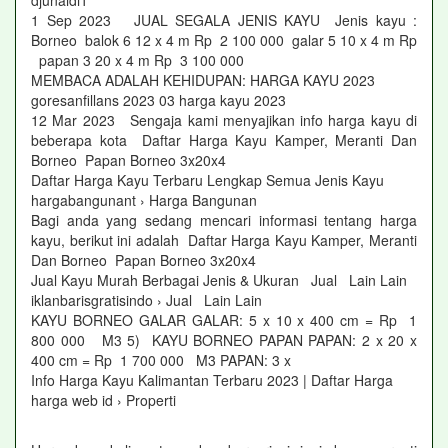
djunaidi1
1 Sep 2023 JUAL SEGALA JENIS KAYU Jenis kayu :
Borneo balok 6 12 x 4 m Rp 2 100 000 galar 5 10 x 4 m Rp
papan 3 20 x 4 m Rp 3 100 000
MEMBACA ADALAH KEHIDUPAN: HARGA KAYU 2023
goresanfillans 2023 03 harga kayu 2023
12 Mar 2023 Sengaja kami menyajikan info harga kayu di
beberapa kota Daftar Harga Kayu Kamper, Meranti Dan
Borneo Papan Borneo 3x20x4
Daftar Harga Kayu Terbaru Lengkap Semua Jenis Kayu
hargabangunant › Harga Bangunan
Bagi anda yang sedang mencari informasi tentang harga
kayu, berikut ini adalah Daftar Harga Kayu Kamper, Meranti
Dan Borneo Papan Borneo 3x20x4
Jual Kayu Murah Berbagai Jenis & Ukuran Jual Lain Lain
iklanbarisgratisindo › Jual Lain Lain
KAYU BORNEO GALAR GALAR: 5 x 10 x 400 cm = Rp 1
800 000 M3 5) KAYU BORNEO PAPAN PAPAN: 2 x 20 x
400 cm = Rp 1 700 000 M3 PAPAN: 3 x
Info Harga Kayu Kalimantan Terbaru 2023 | Daftar Harga
harga web id › Properti