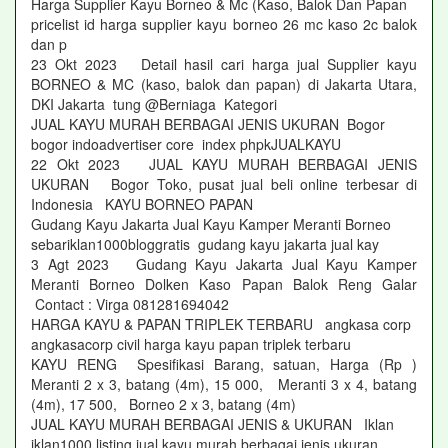
Harga Supplier Kayu Borneo & Mc (Kaso, Balok Dan Papan
pricelist id harga supplier kayu borneo 26 mc kaso 2c balok
dan p
23 Okt 2023 Detail hasil cari harga jual Supplier kayu
BORNEO & MC (kaso, balok dan papan) di Jakarta Utara,
DKI Jakarta tung @Berniaga Kategori
JUAL KAYU MURAH BERBAGAI JENIS UKURAN Bogor
bogor indoadvertiser core index phpkJUALKAYU
22 Okt 2023 JUAL KAYU MURAH BERBAGAI JENIS
UKURAN Bogor Toko, pusat jual beli online terbesar di
Indonesia KAYU BORNEO PAPAN
Gudang Kayu Jakarta Jual Kayu Kamper Meranti Borneo
sebariklan1000bloggratis gudang kayu jakarta jual kay
3 Agt 2023 Gudang Kayu Jakarta Jual Kayu Kamper
Meranti Borneo Dolken Kaso Papan Balok Reng Galar
Contact : Virga 081281694042
HARGA KAYU & PAPAN TRIPLEK TERBARU angkasa corp
angkasacorp civil harga kayu papan triplek terbaru
KAYU RENG Spesifikasi Barang, satuan, Harga (Rp )
Meranti 2 x 3, batang (4m), 15 000, Meranti 3 x 4, batang
(4m), 17 500, Borneo 2 x 3, batang (4m)
JUAL KAYU MURAH BERBAGAI JENIS & UKURAN Iklan
iklan1000 listing jual kayu murah berbagai jenis ukuran