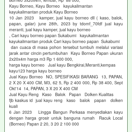
Borneo 3x20x4m, lembar, Rp 88 000,
Kayu Borneo, Kayu Borneo kayukalimantan
kayukalimantan produk Kayu Borneo
10 Jan 2023 kamper, jual kayu borneo dll ( kaso, balok,
papan, galar) june 28th, 2023 by tdomf_70fdf jual kayu
meranti, jual kayu kamper, jual kayu borneo
, Cari kayu borneo papan Sukabumi kayukalimantan
kayukalimantan produk Cari kayu borneo papan Sukabumi
dan cuaca di masa pohon tersebut tumbuh melalui variasi
jarak antar cincin pertumbuhan Kayu Borneo Papan ukuran
2x20x4m harga m3 Rp 1 600 000,
harga kayu borneo Jual kayu Bengkirai,Meranti,kempas
kayu123 harga kayu borneo
Jual Kayu Borneo NO, SPESIFIKASI BARANG 13, PAPAN,
2 X 20 X 400 CM, M3, 62 5, Rp 2 400 000, Rp 38 400, Sept
Okt'14 14, PAPAN, 3 X 20 X 400 CM
Jual Kayu Reng Kaso Balok Papan Dolken Kualitas
fjb kaskus id jual kayu reng kaso balok papan dolken
kuali
6 Jan 2023 Lingga Bangun Perkasa menyediakan kayu
dengan harga grosir untuk banguna rumah Racuk Local
(Borneo) Papan 2 20, 3 20 2 100 000