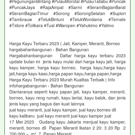
#PegununganBintang #PulauMorotai #PulauTaliabu #Puncak
#PuncakJaya #RajaAmpat #Sarmi #SeramBagianBarat
#SeramBagianTimur #Sorong #SorongSelatan #Supiori
#Tambrauw #TelukBintuni #TelukWondama #Ternate
#Tidore #Tolikara #Tual #Waropen #Yahukimo #Yalimo
Harga Kayu Terbaru 2023 ( Jati, Kamper, Meranti, Borneo
hargabahanbangunan › Bahan Bangunan
Hargabahanbangunan Daftar harga kayu terbaru 2023
update bulan ini jenis kayu mulai dari harga kayu jati, harga
kayu kamper, harga kayu borneo, harga kayu,harga kayu
jati,harga kayu kaso,harga papan kayu,harga papan,harga
Harga Kayu Terbaru 2023 Murah Kualitas Terbaik | Info
infohargabangunan › Bahan Bangunan
Diantaranya seperti kayu papan jati, kayu kamper, meranti,
borneo, kayu reng rumah, kayu lantai, kayu balok, dan jenis
jenis kayu yang bagus dan kuat lainnya
jual kayu meranti, jual kayu kamper, jual kayu borneo dll
kayu kalibaru jual kayu meranti jual kayu kamper jual
17 Mei 2023 Gudang kayu Jakarta menjual kayu kamper,
meranti, borneo dll Papan Meranti Ikatan 2 20; 3 20 Rp 2
700 000,– m³ 7 Papan Meranti