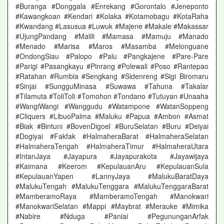
#Buranga #Donggala #Enrekang #Gorontalo #Jeneponto
#Kawangkoan #Kendari #Kolaka #Kotamobagu #KotaRaha
#Kwandang #Lasusua #Luwuk #Majene #Makale #Makassar
#UjungPandang #Malili #Mamasa #Mamuju #Manado
#Menado #Marisa #Maros #Masamba #Melonguane
#OndongSiau #Palopo #Palu #Pangkajene #Pare-Pare
#Parigi #Pasangkayu #Pinrang #Polewali #Poso #Rantepao
#Ratahan #Rumbia #Sengkang #Sidenreng #Sigi Biromaru
#Sinjai #SungguMinasa #Suwawa #Tahuna #Takalar
#Tilamuta #ToliToli #Tomohon #Tondano #Tutuyan #Unaaha
#WangiWangi #Wanggudu #Watampone #WatanSoppeng
#Cliquers #LibuoPalma #Maluku #Papua #Ambon #Asmat
#Biak #Bintuni #BovenDigoel #BuruSelatan #Buru #Deiyai
#Dogiyai #Fakfak #HalmaheraBarat #HalmaheraSelatan
#HalmaheraTengah #HalmaheraTimur #HalmaheraUtara
#IntanJaya #Jayapura #Jayapurakota #Jayawijaya
#Kaimana #Keerom #KepulauanAru #KepulauanSula
#KepulauanYapen #LannyJaya #MalukuBaratDaya
#MalukuTengah #MalukuTenggara #MalukuTenggaraBarat
#MamberamoRaya #MamberamoTengah #Manokwari
#ManokwariSelatan #Mappi #Maybrat #Merauke #Mimika
#Nabire #Nduga #Paniai #PegununganArfak