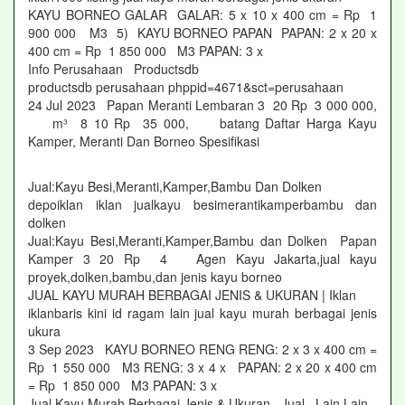
KAYU BORNEO GALAR GALAR: 5 x 10 x 400 cm = Rp 1
900 000 M3 5) KAYU BORNEO PAPAN PAPAN: 2 x 20 x
400 cm = Rp 1 850 000 M3 PAPAN: 3 x
Info Perusahaan Productsdb
productsdb perusahaan phppid=4671&sct=perusahaan
24 Jul 2023 Papan Meranti Lembaran 3 20 Rp 3 000 000,
m³ 8 10 Rp 35 000, batang Daftar Harga Kayu
Kamper, Meranti Dan Borneo Spesifikasi
Jual:Kayu Besi,Meranti,Kamper,Bambu Dan Dolken
depoiklan iklan jualkayu besimerantikamperbambu dan
dolken
Jual:Kayu Besi,Meranti,Kamper,Bambu dan Dolken Papan
Kamper 3 20 Rp 4 Agen Kayu Jakarta,jual kayu
proyek,dolken,bambu,dan jenis kayu borneo
JUAL KAYU MURAH BERBAGAI JENIS & UKURAN | Iklan
iklanbaris kini id ragam lain jual kayu murah berbagai jenis
ukura
3 Sep 2023 KAYU BORNEO RENG RENG: 2 x 3 x 400 cm =
Rp 1 550 000 M3 RENG: 3 x 4 x PAPAN: 2 x 20 x 400 cm
= Rp 1 850 000 M3 PAPAN: 3 x
Jual Kayu Murah Berbagai Jenis & Ukuran Jual Lain Lain