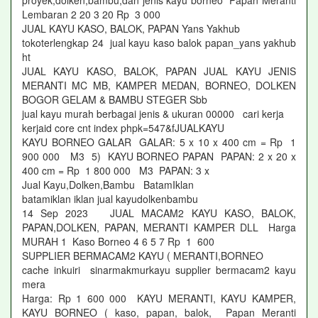
proyek,dolken,bambu,dan jenis kayu borneo Papan Meranti
Lembaran 2 20 3 20 Rp 3 000
JUAL KAYU KASO, BALOK, PAPAN Yans Yakhub
tokoterlengkap 24 jual kayu kaso balok papan_yans yakhub
ht
JUAL KAYU KASO, BALOK, PAPAN JUAL KAYU JENIS
MERANTI MC MB, KAMPER MEDAN, BORNEO, DOLKEN
BOGOR GELAM & BAMBU STEGER Sbb
jual kayu murah berbagai jenis & ukuran 00000 cari kerja
kerjaid core cnt index phpk=547&fJUALKAYU
KAYU BORNEO GALAR GALAR: 5 x 10 x 400 cm = Rp 1
900 000 M3 5) KAYU BORNEO PAPAN PAPAN: 2 x 20 x
400 cm = Rp 1 800 000 M3 PAPAN: 3 x
Jual Kayu,Dolken,Bambu BatamIklan
batamiklan iklan jual kayudolkenbambu
14 Sep 2023 JUAL MACAM2 KAYU KASO, BALOK,
PAPAN,DOLKEN, PAPAN, MERANTI KAMPER DLL Harga
MURAH 1 Kaso Borneo 4 6 5 7 Rp 1 600
SUPPLIER BERMACAM2 KAYU ( MERANTI,BORNEO
cache inkuiri sinarmakmurkayu supplier bermacam2 kayu
mera
Harga: Rp 1 600 000 KAYU MERANTI, KAYU KAMPER,
KAYU BORNEO ( kaso, papan, balok, Papan Meranti