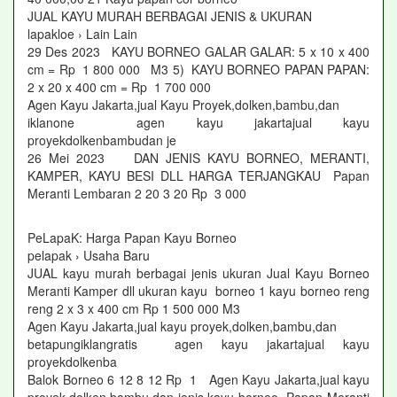
JUAL KAYU MURAH BERBAGAI JENIS & UKURAN
lapakloe › Lain Lain
29 Des 2023 KAYU BORNEO GALAR GALAR: 5 x 10 x 400
cm = Rp 1 800 000 M3 5) KAYU BORNEO PAPAN PAPAN:
2 x 20 x 400 cm = Rp 1 700 000
Agen Kayu Jakarta,jual Kayu Proyek,dolken,bambu,dan
iklanone agen kayu jakartajual kayu
proyekdolkenbambudan je
26 Mei 2023 DAN JENIS KAYU BORNEO, MERANTI,
KAMPER, KAYU BESI DLL HARGA TERJANGKAU Papan
Meranti Lembaran 2 20 3 20 Rp 3 000
PeLapaK: Harga Papan Kayu Borneo
pelapak › Usaha Baru
JUAL kayu murah berbagai jenis ukuran Jual Kayu Borneo
Meranti Kamper dll ukuran kayu borneo 1 kayu borneo reng
reng 2 x 3 x 400 cm Rp 1 500 000 M3
Agen Kayu Jakarta,jual kayu proyek,dolken,bambu,dan
betapungiklangratis agen kayu jakartajual kayu
proyekdolkenba
Balok Borneo 6 12 8 12 Rp 1 Agen Kayu Jakarta,jual kayu