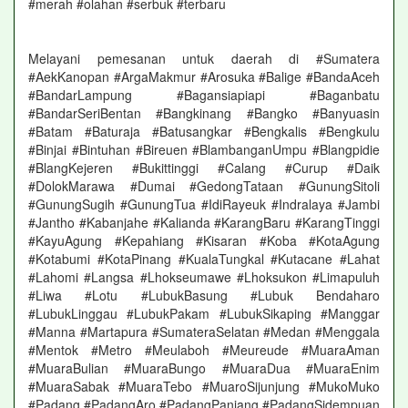
#merah #olahan #serbuk #terbaru
Melayani pemesanan untuk daerah di #Sumatera
#AekKanopan #ArgaMakmur #Arosuka #Balige #BandaAceh
#BandarLampung #Bagansiapiapi #Baganbatu
#BandarSeriBentan #Bangkinang #Bangko #Banyuasin
#Batam #Baturaja #Batusangkar #Bengkalis #Bengkulu
#Binjai #Bintuhan #Bireuen #BlambanganUmpu #Blangpidie
#BlangKejeren #Bukittinggi #Calang #Curup #Daik
#DolokMarawa #Dumai #GedongTataan #GunungSitoli
#GunungSugih #GunungTua #IdiRayeuk #Indralaya #Jambi
#Jantho #Kabanjahe #Kalianda #KarangBaru #KarangTinggi
#KayuAgung #Kepahiang #Kisaran #Koba #KotaAgung
#Kotabumi #KotaPinang #KualaTungkal #Kutacane #Lahat
#Lahomi #Langsa #Lhokseumawe #Lhoksukon #Limapuluh
#Liwa #Lotu #LubukBasung #Lubuk Bendaharo
#LubukLinggau #LubukPakam #LubukSikaping #Manggar
#Manna #Martapura #SumateraSelatan #Medan #Menggala
#Mentok #Metro #Meulaboh #Meureude #MuaraAman
#MuaraBulian #MuaraBungo #MuaraDua #MuaraEnim
#MuaraSabak #MuaraTebo #MuaroSijunjung #MukoMuko
#Padang #PadangAro #PadangPanjang #PadangSidempuan