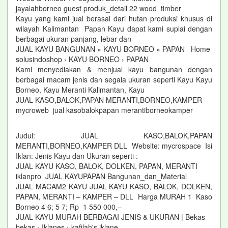
jayalahborneo guest produk_detail 22 wood timber
Kayu yang kami jual berasal dari hutan produksi khusus di
wilayah Kalimantan Papan Kayu dapat kami suplai dengan
berbagai ukuran panjang, lebar dan
JUAL KAYU BANGUNAN » KAYU BORNEO » PAPAN Home
solusindoshop › KAYU BORNEO › PAPAN
Kami menyediakan & menjual kayu bangunan dengan
berbagai macam jenis dan segala ukuran seperti Kayu Kayu
Borneo, Kayu Meranti Kalimantan, Kayu
JUAL KASO,BALOK,PAPAN MERANTI,BORNEO,KAMPER
mycroweb jual kasobalokpapan merantiborneokamper
Judul: JUAL KASO,BALOK,PAPAN
MERANTI,BORNEO,KAMPER DLL Website: mycrospace Isi
Iklan: Jenis Kayu dan Ukuran seperti :
JUAL KAYU KASO, BALOK, DOLKEN, PAPAN, MERANTI
iklanpro JUAL KAYUPAPAN Bangunan_dan_Material
JUAL MACAM2 KAYU JUAL KAYU KASO, BALOK, DOLKEN,
PAPAN, MERANTI – KAMPER – DLL Harga MURAH 1 Kaso
Borneo 4 6; 5 7; Rp 1 550 000,–
JUAL KAYU MURAH BERBAGAI JENIS & UKURAN | Bekas
bekas › Iklanes › kafilah's iklane