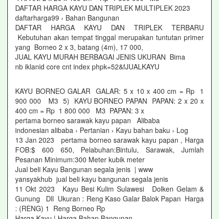
DAFTAR HARGA KAYU DAN TRIPLEK MULTIPLEK 2023
daftarharga99 › Bahan Bangunan
DAFTAR HARGA KAYU DAN TRIPLEK TERBARU
Kebutuhan akan tempat tinggal merupakan tuntutan primer
yang Borneo 2 x 3, batang (4m), 17 000,
JUAL KAYU MURAH BERBAGAI JENIS UKURAN Bima
nb iklanid core cnt index phpk=52&fJUALKAYU
KAYU BORNEO GALAR GALAR: 5 x 10 x 400 cm = Rp 1
900 000 M3 5) KAYU BORNEO PAPAN PAPAN: 2 x 20 x
400 cm = Rp 1 800 000 M3 PAPAN: 3 x
pertama borneo sarawak kayu papan Alibaba
indonesian alibaba › Pertanian › Kayu bahan baku › Log
13 Jan 2023 pertama borneo sarawak kayu papan , Harga
FOB:$ 600 650, Pelabuhan:Bintulu, Sarawak, Jumlah
Pesanan Minimum:300 Meter kubik meter
Jual beli Kayu Bangunan segala jenis | www
yansyakhub jual beli kayu bangunan segala jenis
11 Okt 2023 Kayu Besi Kulim Sulawesi Dolken Gelam &
Gunung Dll Ukuran : Reng Kaso Galar Balok Papan Harga
: (RENG) 1 Reng Borneo Rp
Harga Kayu | Harga Bahan Bangunan