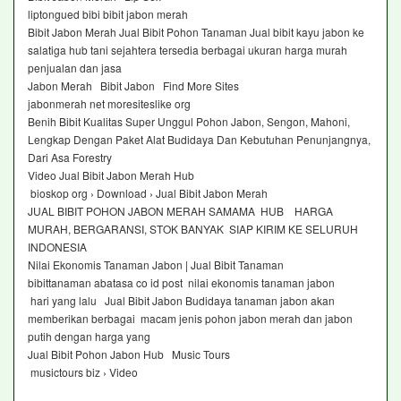
liptongued bibi bibit jabon merah
Bibit Jabon Merah Jual Bibit Pohon Tanaman Jual bibit kayu jabon ke
salatiga hub tani sejahtera tersedia berbagai ukuran harga murah
penjualan dan jasa
Jabon Merah Bibit Jabon Find More Sites
jabonmerah net moresiteslike org
Benih Bibit Kualitas Super Unggul Pohon Jabon, Sengon, Mahoni,
Lengkap Dengan Paket Alat Budidaya Dan Kebutuhan Penunjangnya,
Dari Asa Forestry
Video Jual Bibit Jabon Merah Hub
bioskop org › Download › Jual Bibit Jabon Merah
JUAL BIBIT POHON JABON MERAH SAMAMA HUB HARGA
MURAH, BERGARANSI, STOK BANYAK SIAP KIRIM KE SELURUH
INDONESIA
Nilai Ekonomis Tanaman Jabon | Jual Bibit Tanaman
bibittanaman abatasa co id post nilai ekonomis tanaman jabon
hari yang lalu Jual Bibit Jabon Budidaya tanaman jabon akan
memberikan berbagai macam jenis pohon jabon merah dan jabon
putih dengan harga yang
Jual Bibit Pohon Jabon Hub Music Tours
musictours biz › Video