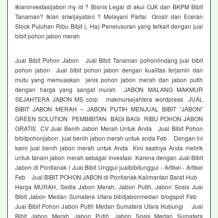
Iklaninvestasijabon my id ? Bisnis Legal di akui OJK dan BKPM Bibit
Tanaman? Iklan sriwijayatani ? Melayani Partai Grosir dan Eceran
Stock Puluhan Ribu Bibit (, Ha) Penelusuran yang terkait dengan jual
bibit pohon jabon merah
Jual Bibit Pohon Jabon Jual Bibit Tanaman pohonrindang jual bibit
pohon jabon Jual bibit pohon jabon dengan kualitas terjamin dan
mutu yang memuaskan jenis pohon jabon merah dan jabon putih
dengan harga yang sangat murah JABON MALANG MAKMUR
SEJAHTERA JABON MS corp makmursejahtera wordpress JUAL
BIBIT JABON MERAH – JABON PUTIH MENJUAL BIBIT “JABON”
GREEN SOLUTION PEMBIBITAN BAGI BAGI RIBU POHON JABON
GRATIS CV Jual Benih Jabon Merah Untuk Anda Jual Bibit Pohon
bibitpohonjabon jual benih jabon merah untuk anda Feb Dengan ini
kami jual benih jabon merah untuk Anda Kini saatnya Anda melirik
untuk tanam jabon merah sebagai investasi Karena dengan Jual Bibit
Jabon di Pontianak | Jual Bibit Unggul jualbibitunggul › Artikel › Artikel
Feb Jual BIBIT POHON JABON di Pontianak Kalimantan Barat Hub
Harga MURAH, Sedia Jabon Merah, Jabon Putih, Jabon Sosis Jual
Bibit Jabon Medan Sumatera Utara bibitjabonmedan blogspot Feb
Jual Bibit Pohon Jabon Putih Medan Sumatera Utara Hubungi Jual
Bibit Jabon Merah, Jabon Putih, Jabon Sosis Medan Sumatera