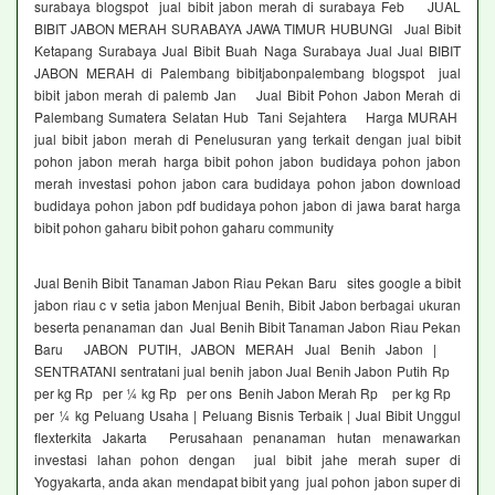
surabaya blogspot jual bibit jabon merah di surabaya Feb JUAL
BIBIT JABON MERAH SURABAYA JAWA TIMUR HUBUNGI Jual Bibit
Ketapang Surabaya Jual Bibit Buah Naga Surabaya Jual Jual BIBIT
JABON MERAH di Palembang bibitjabonpalembang blogspot jual
bibit jabon merah di palemb Jan Jual Bibit Pohon Jabon Merah di
Palembang Sumatera Selatan Hub Tani Sejahtera Harga MURAH
jual bibit jabon merah di Penelusuran yang terkait dengan jual bibit
pohon jabon merah harga bibit pohon jabon budidaya pohon jabon
merah investasi pohon jabon cara budidaya pohon jabon download
budidaya pohon jabon pdf budidaya pohon jabon di jawa barat harga
bibit pohon gaharu bibit pohon gaharu community
Jual Benih Bibit Tanaman Jabon Riau Pekan Baru sites google a bibit
jabon riau c v setia jabon Menjual Benih, Bibit Jabon berbagai ukuran
beserta penanaman dan Jual Benih Bibit Tanaman Jabon Riau Pekan
Baru JABON PUTIH, JABON MERAH Jual Benih Jabon |
SENTRATANI sentratani jual benih jabon Jual Benih Jabon Putih Rp
per kg Rp per ¼ kg Rp per ons Benih Jabon Merah Rp per kg Rp
per ¼ kg Peluang Usaha | Peluang Bisnis Terbaik | Jual Bibit Unggul
flexterkita Jakarta Perusahaan penanaman hutan menawarkan
investasi lahan pohon dengan jual bibit jahe merah super di
Yogyakarta, anda akan mendapat bibit yang jual pohon jabon super di