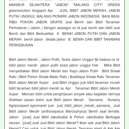
MAKMUR SEJAHTERA "JABON" "MALANG CITY" GREEN
greensolution blogspot Apr JUAL BIBIT JABON MERAH, JABON
PUTIH UNGGUL MALANG PIONIRR JABON INDONESIA BAGI BAGI
RIBU POHON JABON GRATIS Jual Benih dan Bibit Tanaman
Perhutanan | Jabon | Sengon asiaagro co id jual benih dan bibit Jual
Benih dan Bibit Berkualitas A BENIH JABON PUTIH DAN JABON
MERAH benih jabon dedak jabon B BENIH DAN BIBIT TANAMAN
PERKEBUNAN
Bibit Jabon Merah , Jabon Putih, Sosis Jabon Unggul fjb kaskus co id
bibit jabon merah jabon putih sosis jabon unggul Feb Mitra Bibit
menyediakan Bibit Jabon Merah dan Kayu Jabon Putih Bibit Sirsak
Ratu | Bibit Pohon Sirsak Madu Ratu | Budidaya Sirsak Ratu Tanaman
Bibit Jabon Merah Super Jual Bibit Unggul jual bibit tanaman murah
bibit tanaman bibit jabon merah su Apr Tanaman Bibit Jabon Merah
Super Mencari bibit untuk penghijauan proyek atau kegiatan lainnya
Silahkan pesan disini Jual Bibit Jabon Merah Samama Nursery
Agriprospect agromaret jual jual_bibit_jabon_merah_samama_ Jual
Bibit Jabon Merah (anthocepalus Marcophylus) Benih asal ternate,
Jabon [Jual] Jual Bibit Jaboticaba & Pohon Jaboticaba Berbagai
ukuran · [Jual] Jual Jual Bibit Jabon Merah? Iklan ask Jual Bibit Jabon
Merah? Cari untuk Jual Bibit Jabon Merah Temukan Hasil di Ask Ask