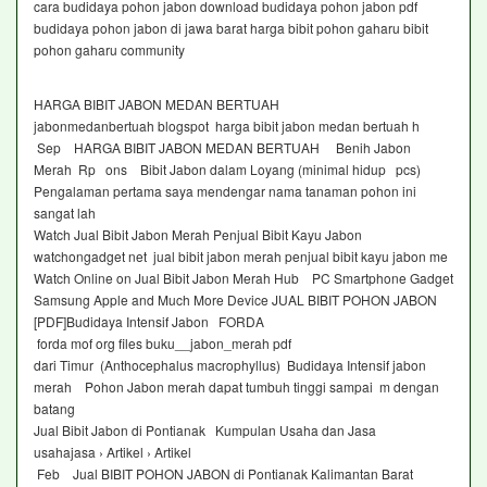
cara budidaya pohon jabon download budidaya pohon jabon pdf
budidaya pohon jabon di jawa barat harga bibit pohon gaharu bibit
pohon gaharu community
HARGA BIBIT JABON MEDAN BERTUAH
jabonmedanbertuah blogspot harga bibit jabon medan bertuah h
Sep HARGA BIBIT JABON MEDAN BERTUAH Benih Jabon
Merah Rp ons Bibit Jabon dalam Loyang (minimal hidup pcs)
Pengalaman pertama saya mendengar nama tanaman pohon ini
sangat lah
Watch Jual Bibit Jabon Merah Penjual Bibit Kayu Jabon
watchongadget net jual bibit jabon merah penjual bibit kayu jabon me
Watch Online on Jual Bibit Jabon Merah Hub PC Smartphone Gadget
Samsung Apple and Much More Device JUAL BIBIT POHON JABON
[PDF]Budidaya Intensif Jabon FORDA
forda mof org files buku__jabon_merah pdf
dari Timur (Anthocephalus macrophyllus) Budidaya Intensif jabon
merah Pohon Jabon merah dapat tumbuh tinggi sampai m dengan
batang
Jual Bibit Jabon di Pontianak Kumpulan Usaha dan Jasa
usahajasa › Artikel › Artikel
Feb Jual BIBIT POHON JABON di Pontianak Kalimantan Barat