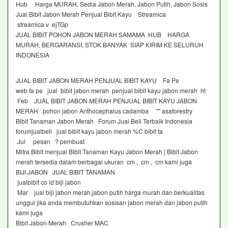
Hub Harga MURAH, Sedia Jabon Merah, Jabon Putih, Jabon Sosis
Jual Bibit Jabon Merah Penjual Bibit Kayu Streamica
streamica v ejTGp
JUAL BIBIT POHON JABON MERAH SAMAMA HUB HARGA
MURAH, BERGARANSI, STOK BANYAK SIAP KIRIM KE SELURUH
INDONESIA
JUAL BIBIT JABON MERAH PENJUAL BIBIT KAYU Fa Pe
web fa pe jual bibit jabon merah penjual bibit kayu jabon merah ht
Feb JUAL BIBIT JABON MERAH PENJUAL BIBIT KAYU JABON
MERAH pohon jabon Anthocephalus cadamba "" asaforestry
Bibit Tanaman Jabon Merah Forum Jual Beli Terbaik Indonesia
forumjualbeli jual bibit kayu jabon merah %C bibit ta
Jul pesan ? pembuat
Mitra Bibit menjual Bibit Tanaman Kayu Jabon Merah | Bibit Jabon
merah tersedia dalam berbagai ukuran cm , cm , cm kami juga
BIJI JABON JUAL BIBIT TANAMAN
jualbibit co id biji jabon
Mar jual biji jabon merah,jabon putih harga murah dan berkualitas
unggul jika anda membutuhkan sosisan jabon merah dan jabon putih
kami juga
Bibit Jabon Merah Crusher MAC