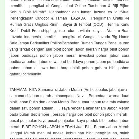
memiliki pengikut di Google Jual Online Tumbuhan & Biji Bijian
Kebun Bibit Murah? Iklanoutdoor dan taman lazada co id ?Jual
Perlengkapan Outdoor & Taman LAZADA Pengiriman Gratis Ke
Rumah Gratis Ongkos Kirim · Bayar di Tempat (COD) · Terima Kartu
Kredit Debit Free shipping, free returns within days – Venture Beat
Lazada Indonesia memiliki pengikut di Google Lazada Big Home
SaleLampu Berkualitas PhilipsPerabotan Rumah Tangga Penelusuran
yang terkait dengan jual bibit pohon jabon merah harga bibit pohon
jabon budidaya pohon jabon merah investasi pohon jabon cara
budidaya pohon jabon download budidaya pohon jabon pdf budidaya
pohon jabon di jawa barat harga bibit pohon gaharu bibit pohon
gaharu community
TANAMAN KITA Samama si Jabon Merah (Anthocepalus jabonjawa
samama si jabon merah anthocepalus Nov Perbedaan warna daun
bibit Jabon Putih dan Jabon Merah Pada umur tahun rata rata volume
dalam satu pohon adalah , , saya rencana akan tanam Jabon Merah
pada bulan September , berapa harga per bibit pohon jabon merah
pusat penjualan kayu pusat penjualan kayu produk bibit pohon jabon
merah BIBIT POHON JABON MERAH Jual Bibit Pohon Jabon Merah
Unggul Murah menjual aneka kebutuhan bibit penghijauan, salah
satunya adalah jabon merah Perbedaan Jabon Merah dan Jabon