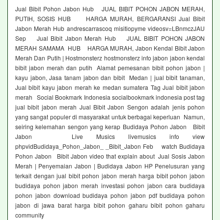
Jual Bibit Pohon Jabon Hub JUAL BIBIT POHON JABON MERAH,
PUTIH, SOSIS HUB HARGA MURAH, BERGARANSI Jual Bibit
Jabon Merah Hub andrescarrascoq misitiopyme videosv=LBnmczJAU
Sep Jual Bibit Jabon Merah Hub JUAL BIBIT POHON JABON
MERAH SAMAMA HUB HARGA MURAH, Jabon Kendal Bibit Jabon
Merah Dan Putih | Hostmonsterz hostmonsterz info jabon jabon kendal
bibit jabon merah dan putih Alamat pemesanan bibit pohon jabon |
kayu jabon, Jasa tanam jabon dan bibit Medan | jual bibit tanaman,
Jual bibit kayu jabon merah ke medan sumatera Tag Jual bibit jabon
merah Social Bookmark Indonesia socialbookmark indonesia post tag
jual bibit jabon merah Jual Bibit Jabon Sengon adalah jenis pohon
yang sangat populer di masyarakat untuk berbagai keperluan Namun,
seiring kelemahan sengon yang kerap Budidaya Pohon Jabon Bibit
Jabon Live Musics livemusics info view
phpvidBudidaya_Pohon_Jabon_ _Bibit_Jabon Feb watch Budidaya
Pohon Jabon Bibit Jabon video that explain about Jual Sosis Jabon
Merah | Penyemaian Jabon | Budidaya Jabon HP Penelusuran yang
terkait dengan jual bibit pohon jabon merah harga bibit pohon jabon
budidaya pohon jabon merah investasi pohon jabon cara budidaya
pohon jabon download budidaya pohon jabon pdf budidaya pohon
jabon di jawa barat harga bibit pohon gaharu bibit pohon gaharu
community