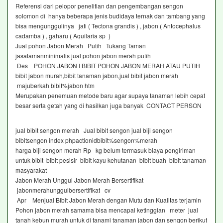
Referensi dari pelopor penelitian dan pengembangan sengon
solomon di hanya beberapa jenis budidaya ternak dan tambang yang
bisa mengunggulinya jati ( Tectona grandis ) , jabon ( Antocephalus
cadamba ) , gaharu ( Aquilaria sp )
Jual pohon Jabon Merah Putih Tukang Taman
jasatamanminimalis jual pohon jabon merah putih
Des POHON JABON I BIBIT POHON JABON MERAH ATAU PUTIH
bibit jabon murah,bibit tanaman jabon,jual bibit jabon merah
majuberkah bibit%jabon htm
Merupakan penemuan metode baru agar supaya tanaman lebih cepat
besar serta getah yang di hasilkan juga banyak CONTACT PERSON
jual bibit sengon merah Jual bibit sengon jual biji sengon
bibitsengon index phpactionidbibit%sengon%merah
harga biji sengon merah Rp kg belum termasuk biaya pengiriman
untuk bibit bibit pesisir bibit kayu kehutanan bibit buah bibit tanaman
masyarakat
Jabon Merah Unggul Jabon Merah Bersertifikat
jabonmerahunggulbersertifikat cv
Apr Menjual Bibit Jabon Merah dengan Mutu dan Kualitas terjamin
Pohon jabon merah samama bisa mencapai ketinggian meter jual
tanah kebun murah untuk di tanami tanaman jabon dan sengon berikut