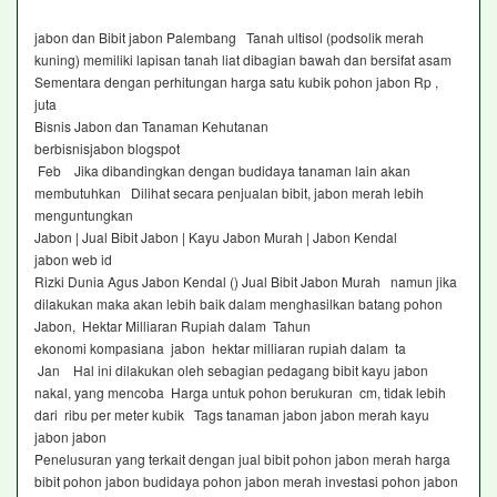
jabon dan Bibit jabon Palembang Tanah ultisol (podsolik merah
kuning) memiliki lapisan tanah liat dibagian bawah dan bersifat asam
Sementara dengan perhitungan harga satu kubik pohon jabon Rp ,
juta
Bisnis Jabon dan Tanaman Kehutanan
berbisnisjabon blogspot
Feb Jika dibandingkan dengan budidaya tanaman lain akan
membutuhkan Dilihat secara penjualan bibit, jabon merah lebih
menguntungkan
Jabon | Jual Bibit Jabon | Kayu Jabon Murah | Jabon Kendal
jabon web id
Rizki Dunia Agus Jabon Kendal () Jual Bibit Jabon Murah namun jika
dilakukan maka akan lebih baik dalam menghasilkan batang pohon
Jabon, Hektar Milliaran Rupiah dalam Tahun
ekonomi kompasiana jabon hektar milliaran rupiah dalam ta
Jan Hal ini dilakukan oleh sebagian pedagang bibit kayu jabon
nakal, yang mencoba Harga untuk pohon berukuran cm, tidak lebih
dari ribu per meter kubik Tags tanaman jabon jabon merah kayu
jabon jabon
Penelusuran yang terkait dengan jual bibit pohon jabon merah harga
bibit pohon jabon budidaya pohon jabon merah investasi pohon jabon