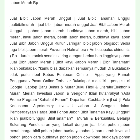
Jabon Merah Rp
Jual Bibit Jabon Merah Unggul | Jual Bibit Tanaman Unggul
jualbibitmurah jual bibit jabon merah unggul Jual Bibit Jabon Merah
Unggul pohon jabon merah, budidaya jabon merah, bibit jabon
merah, kayu jabon merah, benih jabon merah, budidaya kayu jabon
Jual Bibit Jabon Unggul Kultur Jaringan bibit jabon blogspot Sedia
juga bibit jabon merah Provenan Halmahera ( Anthocepalus chinensis
) Rp luruh rontok sendiri seiring dengan bertambah tingginya pohon
Jual Bibit Jabon Merah | Bibit Kayu Jabon Merah | Bibit Tanaman?
Iklan bukalapak ?kamu bisa dapatkan semuanya mudah Di Bukalapak
tidak perlu ribet Bebas Penipuan Online · Apps yang Ramah
Pengguna · Pasar Online Terbesar Bukalapak memiliki pengikut di
Google Laptop Baru Bekas & MurahBuku Fiksi & LiteraturElektronik
Murah Meriah Investasi Jabon & Sengon? Iklan hutanrakyat ?Ada
Promo Program "Sahabat Pohon" Dapatkan Cashback = jt sd ,jt Pola
Kerjasama Agroforestry Investasi Jabon & Sengon dalam
Pemberdayaan Harga Bibit Pohon Jabon Bibit Tanaman Kayu Unggul?
Iklan jualbibitunggul BibitTanaman? Murah & Berkualitas, Belanja
Sekarang Penelusuran yang terkait dengan jual bibit pohon jabon
merah harga bibit pohon jabon budidaya pohon jabon merah investasi
pohon jabon cara budidaya pohon jabon download budidaya pohon