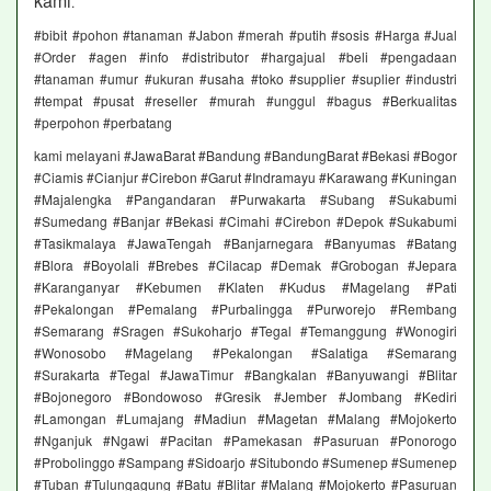
kami
.
#bibit #pohon #tanaman #Jabon #merah #putih #sosis #Harga #Jual
#Order #agen #info #distributor #hargajual #beli #pengadaan
#tanaman #umur #ukuran #usaha #toko #supplier #suplier #industri
#tempat #pusat #reseller #murah #unggul #bagus #Berkualitas
#perpohon #perbatang
kami melayani #JawaBarat #Bandung #BandungBarat #Bekasi #Bogor
#Ciamis #Cianjur #Cirebon #Garut #Indramayu #Karawang #Kuningan
#Majalengka #Pangandaran #Purwakarta #Subang #Sukabumi
#Sumedang #Banjar #Bekasi #Cimahi #Cirebon #Depok #Sukabumi
#Tasikmalaya #JawaTengah #Banjarnegara #Banyumas #Batang
#Blora #Boyolali #Brebes #Cilacap #Demak #Grobogan #Jepara
#Karanganyar #Kebumen #Klaten #Kudus #Magelang #Pati
#Pekalongan #Pemalang #Purbalingga #Purworejo #Rembang
#Semarang #Sragen #Sukoharjo #Tegal #Temanggung #Wonogiri
#Wonosobo #Magelang #Pekalongan #Salatiga #Semarang
#Surakarta #Tegal #JawaTimur #Bangkalan #Banyuwangi #Blitar
#Bojonegoro #Bondowoso #Gresik #Jember #Jombang #Kediri
#Lamongan #Lumajang #Madiun #Magetan #Malang #Mojokerto
#Nganjuk #Ngawi #Pacitan #Pamekasan #Pasuruan #Ponorogo
#Probolinggo #Sampang #Sidoarjo #Situbondo #Sumenep #Sumenep
#Tuban #Tulungagung #Batu #Blitar #Malang #Mojokerto #Pasuruan