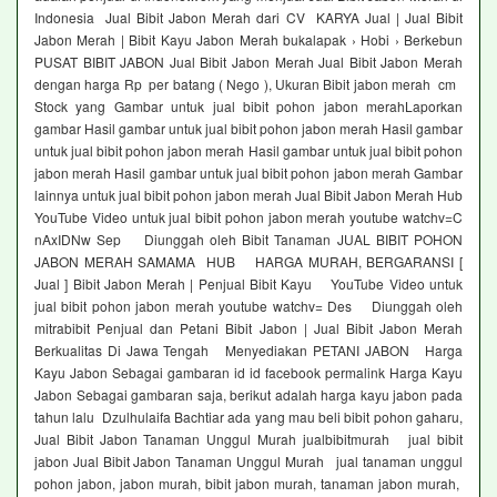
Indonesia Jual Bibit Jabon Merah dari CV KARYA Jual | Jual Bibit
Jabon Merah | Bibit Kayu Jabon Merah bukalapak › Hobi › Berkebun
PUSAT BIBIT JABON Jual Bibit Jabon Merah Jual Bibit Jabon Merah
dengan harga Rp per batang ( Nego ), Ukuran Bibit jabon merah cm
Stock yang Gambar untuk jual bibit pohon jabon merahLaporkan
gambar Hasil gambar untuk jual bibit pohon jabon merah Hasil gambar
untuk jual bibit pohon jabon merah Hasil gambar untuk jual bibit pohon
jabon merah Hasil gambar untuk jual bibit pohon jabon merah Gambar
lainnya untuk jual bibit pohon jabon merah Jual Bibit Jabon Merah Hub
YouTube Video untuk jual bibit pohon jabon merah youtube watchv=C
nAxIDNw Sep Diunggah oleh Bibit Tanaman JUAL BIBIT POHON
JABON MERAH SAMAMA HUB HARGA MURAH, BERGARANSI [
Jual ] Bibit Jabon Merah | Penjual Bibit Kayu YouTube Video untuk
jual bibit pohon jabon merah youtube watchv= Des Diunggah oleh
mitrabibit Penjual dan Petani Bibit Jabon | Jual Bibit Jabon Merah
Berkualitas Di Jawa Tengah Menyediakan PETANI JABON Harga
Kayu Jabon Sebagai gambaran id id facebook permalink Harga Kayu
Jabon Sebagai gambaran saja, berikut adalah harga kayu jabon pada
tahun lalu Dzulhulaifa Bachtiar ada yang mau beli bibit pohon gaharu,
Jual Bibit Jabon Tanaman Unggul Murah jualbibitmurah jual bibit
jabon Jual Bibit Jabon Tanaman Unggul Murah jual tanaman unggul
pohon jabon, jabon murah, bibit jabon murah, tanaman jabon murah,