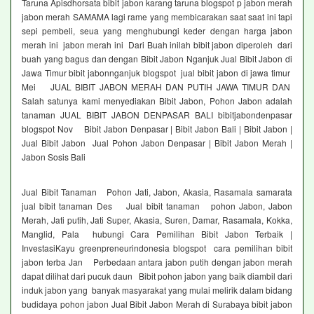
Taruna Apisdhorsata bibit jabon karang taruna blogspot p jabon merah
jabon merah SAMAMA lagi rame yang membicarakan saat saat ini tapi
sepi pembeli, seua yang menghubungi keder dengan harga jabon
merah ini jabon merah ini Dari Buah inilah bibit jabon diperoleh dari
buah yang bagus dan dengan Bibit Jabon Nganjuk Jual Bibit Jabon di
Jawa Timur bibit jabonnganjuk blogspot jual bibit jabon di jawa timur
Mei JUAL BIBIT JABON MERAH DAN PUTIH JAWA TIMUR DAN
Salah satunya kami menyediakan Bibit Jabon, Pohon Jabon adalah
tanaman JUAL BIBIT JABON DENPASAR BALI bibitjabondenpasar
blogspot Nov Bibit Jabon Denpasar | Bibit Jabon Bali | Bibit Jabon |
Jual Bibit Jabon Jual Pohon Jabon Denpasar | Bibit Jabon Merah |
Jabon Sosis Bali
Jual Bibit Tanaman Pohon Jati, Jabon, Akasia, Rasamala samarata
jual bibit tanaman Des Jual bibit tanaman pohon Jabon, Jabon
Merah, Jati putih, Jati Super, Akasia, Suren, Damar, Rasamala, Kokka,
Manglid, Pala hubungi Cara Pemilihan Bibit Jabon Terbaik |
InvestasiKayu greenpreneurindonesia blogspot cara pemilihan bibit
jabon terba Jan Perbedaan antara jabon putih dengan jabon merah
dapat dilihat dari pucuk daun Bibit pohon jabon yang baik diambil dari
induk jabon yang banyak masyarakat yang mulai melirik dalam bidang
budidaya pohon jabon Jual Bibit Jabon Merah di Surabaya bibit jabon