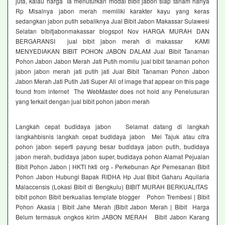
juta, kalau harga Ia menuturkan modal bibit jabon siap tanam hanya
Rp Misalnya jabon merah memiliki karakter kayu yang keras
sedangkan jabon putih sebaliknya Jual Bibit Jabon Makassar Sulawesi
Selatan bibitjabonmakassar blogspot Nov HARGA MURAH DAN
BERGARANSI jual bibit jabon merah di makassar KAMI
MENYEDIAKAN BIBIT POHON JABON DALAM Jual Bibit Tanaman
Pohon Jabon Jabon Merah Jati Putih momilu jual bibit tanaman pohon
jabon jabon merah jati putih jati Jual Bibit Tanaman Pohon Jabon
Jabon Merah Jati Putih Jati Super All of image that appear on this page
found from internet The WebMaster does not hold any Penelusuran
yang terkait dengan jual bibit pohon jabon merah
Langkah cepat budidaya jabon Selamat datang di langkah
langkahbisnis langkah cepat budidaya jabon Mei Tajuk atau citra
pohon jabon seperti payung besar budidaya jabon putih, budidaya
jabon merah, budidaya jabon super, budidaya pohon Alamat Pejualan
Bibit Pohon Jabon | HKTI hkti org › Perkebunan Apr Pemesanan Bibit
Pohon Jabon Hubungi Bapak RIDHA Hp Jual Bibit Gaharu Aquilaria
Malaccensis (Lokasi Bibit di Bengkulu) BIBIT MURAH BERKUALITAS
bibit pohon Bibit berkualias template blogger Pohon Trembesi | Bibit
Pohon Akasia | Bibit Jahe Merah |Bibit Jabon Merah | Bibit Harga
Belum termasuk ongkos kirim JABON MERAH Bibit Jabon Karang