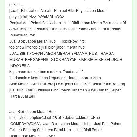
paket …
[ Jual ] Bibit Jabon Merah | Penjual Bibit Kayu Jabon Merah
play tojsiab NzALWVqMRHcDQz
Penjual dan Petani Bibit Jabon | Jual Bibit Jabon Merah Berkualitas Di
Jawa Tengah Peluang Bisnis | Memilih Pohon Jabon untuk Bisnis
Perkayuan Part
Jual Bibit Jabon Merah Hub | TopicNow info
topicnow info topic jual bibit jabon merah hub
JUAL BIBIT POHON JABON MERAH SAMAMA HUB HARGA
MURAH, BERGARANSI, STOK BANYAK SIAP KIRIM KE SELURUH
INDONESIA
kegunaan daun jabon merah at Thedomainfo
thedomainfo kegunaan kegunaan_daun_jabon_merah
Sirih Merah | SIRIH HITAM | Foto jenis Sirih | Klik Disini | Sirih Wulung
jual sirih, Cari Budidaya Bibit Pohon Tanaman Kayu Gaharu Super
Harga Jual Beli
Jual Bibit Jabon Merah Hub
lm ee video phpid=CJual%Bibit%Jabon%Merah%Hub
COMEDY WOMAN Jual Bibit Jabon Merah Hub Jual Bibit Pohon
Gaharu Padang Sumatera Barat Hub Jual Bibit Pohon
Bibit Jabon Merah Lip Sex