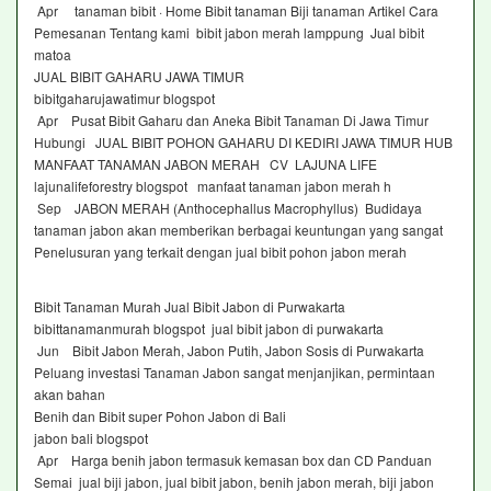
Apr tanaman bibit · Home Bibit tanaman Biji tanaman Artikel Cara
Pemesanan Tentang kami bibit jabon merah lamppung Jual bibit
matoa
JUAL BIBIT GAHARU JAWA TIMUR
bibitgaharujawatimur blogspot
Apr Pusat Bibit Gaharu dan Aneka Bibit Tanaman Di Jawa Timur
Hubungi JUAL BIBIT POHON GAHARU DI KEDIRI JAWA TIMUR HUB
MANFAAT TANAMAN JABON MERAH CV LAJUNA LIFE
lajunalifeforestry blogspot manfaat tanaman jabon merah h
Sep JABON MERAH (Anthocephallus Macrophyllus) Budidaya
tanaman jabon akan memberikan berbagai keuntungan yang sangat
Penelusuran yang terkait dengan jual bibit pohon jabon merah
Bibit Tanaman Murah Jual Bibit Jabon di Purwakarta
bibittanamanmurah blogspot jual bibit jabon di purwakarta
Jun Bibit Jabon Merah, Jabon Putih, Jabon Sosis di Purwakarta
Peluang investasi Tanaman Jabon sangat menjanjikan, permintaan
akan bahan
Benih dan Bibit super Pohon Jabon di Bali
jabon bali blogspot
Apr Harga benih jabon termasuk kemasan box dan CD Panduan
Semai jual biji jabon, jual bibit jabon, benih jabon merah, biji jabon