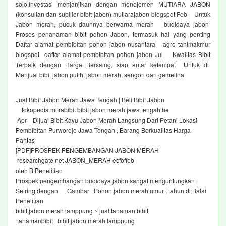
solo,investasi menjanjikan dengan menejemen MUTIARA JABON
(konsultan dan supllier bibit jabon) mutiarajabon blogspot Feb Untuk
Jabon merah, pucuk daunnya berwarna merah budidaya jabon
Proses penanaman bibit pohon Jabon, termasuk hal yang penting
Daftar alamat pembibitan pohon jabon nusantara agro tanimakmur
blogspot daftar alamat pembibitan pohon jabon Jul Kwalitas Bibit
Terbaik dengan Harga Bersaing, siap antar ketempat Untuk di
Menjual bibit jabon putih, jabon merah, sengon dan gemelina
Jual Bibit Jabon Merah Jawa Tengah | Beli Bibit Jabon
tokopedia mitrabibit bibit jabon merah jawa tengah be
Apr Dijual Bibit Kayu Jabon Merah Langsung Dari Petani Lokasi
Pembibitan Purworejo Jawa Tengah , Barang Berkualitas Harga
Pantas
[PDF]PROSPEK PENGEMBANGAN JABON MERAH
researchgate net JABON_MERAH ecfbffeb
oleh B Penelitian
Prospek pengembangan budidaya jabon sangat menguntungkan
Seiring dengan Gambar Pohon jabon merah umur , tahun di Balai
Penelitian
bibit jabon merah lamppung ~ jual tanaman bibit
tanamanbibit bibit jabon merah lamppung