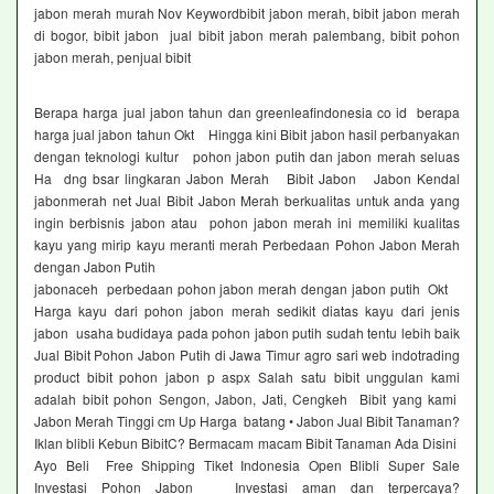
jabon merah murah Nov Keywordbibit jabon merah, bibit jabon merah
di bogor, bibit jabon jual bibit jabon merah palembang, bibit pohon
jabon merah, penjual bibit
Berapa harga jual jabon tahun dan greenleafindonesia co id berapa
harga jual jabon tahun Okt Hingga kini Bibit jabon hasil perbanyakan
dengan teknologi kultur pohon jabon putih dan jabon merah seluas
Ha dng bsar lingkaran Jabon Merah Bibit Jabon Jabon Kendal
jabonmerah net Jual Bibit Jabon Merah berkualitas untuk anda yang
ingin berbisnis jabon atau pohon jabon merah ini memiliki kualitas
kayu yang mirip kayu meranti merah Perbedaan Pohon Jabon Merah
dengan Jabon Putih
jabonaceh perbedaan pohon jabon merah dengan jabon putih Okt
Harga kayu dari pohon jabon merah sedikit diatas kayu dari jenis
jabon usaha budidaya pada pohon jabon putih sudah tentu lebih baik
Jual Bibit Pohon Jabon Putih di Jawa Timur agro sari web indotrading
product bibit pohon jabon p aspx Salah satu bibit unggulan kami
adalah bibit pohon Sengon, Jabon, Jati, Cengkeh Bibit yang kami
Jabon Merah Tinggi cm Up Harga batang • Jabon Jual Bibit Tanaman?
Iklan blibli Kebun BibitC? Bermacam macam Bibit Tanaman Ada Disini
Ayo Beli Free Shipping Tiket Indonesia Open Blibli Super Sale
Investasi Pohon Jabon Investasi aman dan terpercaya?