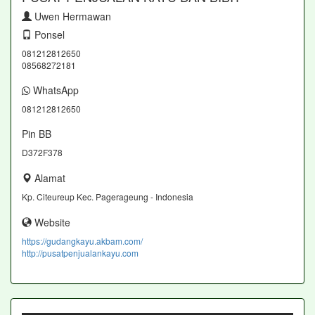
Uwen Hermawan
Ponsel
081212812650
08568272181
WhatsApp
081212812650
Pin BB
D372F378
Alamat
Kp. Citeureup Kec. Pagerageung - Indonesia
Website
https://gudangkayu.akbam.com/
http://pusatpenjualankayu.com