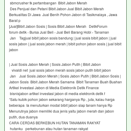
sbmcrusher tk pertambangan Bibit Jabon Merah
Des Penjual dan Petani Bibit Jabon Jual Bibit Jabon Merah
Berkualitas Di Jawa Jual Benih Pohon Jabon di Tasikmalaya , Jawa
Barat p
[Jual]Bibit Jabon Sosis | Sosis Bibit Jabon Merah DetikForum
forum detik › Bursa Jual Beli › Jual Beli Barang Hobi › Tanaman
Jan Tagjual bibit jabon sosis bandung | jual sosis bibit jabon | jual
sosis jabon | jual sosis jabon merah | bibit pohon jabon sosis | jual bibit
jabon
| Jual Sosis Jabon Merah | Sosis Jabon Putih | Bibit Jabon
vivaldi net jual sosis jabon merah sosis jabon putih bibit jabon
Jan Jual Sosis Jabon Merah | Sosis Jabon Putih | Bibit Jabon Sosis |
Jabon Sosis Bibit Jabon Merah Samama Bibit Tanaman Buah Buahan
Artikel Investasi Jabon di Media Elektronik Detik Finance
bisnisjabon artikel investasi jabon di media elektronik detik f
“Satu kubik pohon jabon sekarang harganya Rp , juta, kalau harga
beberapa Ia menuturkan modal bibit jabon siap tanam hanya Rp
Menurutnya jabon memiliki dua jenis yaitu jabon merah dan jabon
putih, dua duanya
CARA CERDAS BERKEBUN HUTAN TANAMAN RAKYAT
hutanku perkebunan atau hutan tanaman rakyat