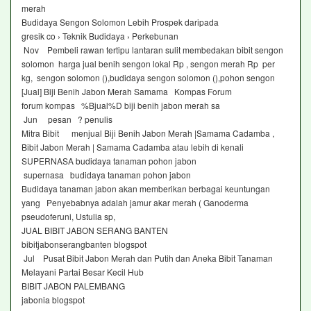
merah
Budidaya Sengon Solomon Lebih Prospek daripada
gresik co › Teknik Budidaya › Perkebunan
Nov Pembeli rawan tertipu lantaran sulit membedakan bibit sengon
solomon harga jual benih sengon lokal Rp , sengon merah Rp per
kg, sengon solomon (),budidaya sengon solomon (),pohon sengon
[Jual] Biji Benih Jabon Merah Samama Kompas Forum
forum kompas %Bjual%D biji benih jabon merah sa
Jun pesan ? penulis
Mitra Bibit menjual Biji Benih Jabon Merah |Samama Cadamba ,
Bibit Jabon Merah | Samama Cadamba atau lebih di kenali
SUPERNASA budidaya tanaman pohon jabon
supernasa budidaya tanaman pohon jabon
Budidaya tanaman jabon akan memberikan berbagai keuntungan
yang Penyebabnya adalah jamur akar merah ( Ganoderma
pseudoferuni, Ustulia sp,
JUAL BIBIT JABON SERANG BANTEN
bibitjabonserangbanten blogspot
Jul Pusat Bibit Jabon Merah dan Putih dan Aneka Bibit Tanaman
Melayani Partai Besar Kecil Hub
BIBIT JABON PALEMBANG
jabonia blogspot