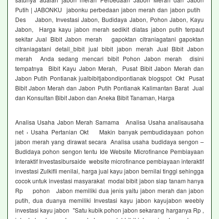
Putih | JABONKU jabonku perbedaan jabon merah dan jabon putih
Des Jabon, Investasi Jabon, Budidaya Jabon, Pohon Jabon, Kayu
Jabon, Harga kayu jabon merah sedikit diatas jabon putih terpaut
sekitar Jual Bibit Jabon merah gapoktan citraniagatani gapoktan
citraniagatani detail_bibit jual bibit jabon merah Jual Bibit Jabon
merah Anda sedang mencari bibit Pohon Jabon merah disini
tempatnya Bibit Kayu Jabon Merah, Pusat Bibit Jabon Merah dan
Jabon Putih Pontianak jualbibitjabondipontianak blogspot Okt Pusat
Bibit Jabon Merah dan Jabon Putih Pontianak Kalimantan Barat Jual
dan Konsultan Bibit Jabon dan Aneka Bibit Tanaman, Harga
Analisa Usaha Jabon Merah Samama Analisa Usaha analisausaha
net › Usaha Pertanian Okt Makin banyak pembudidayaan pohon
jabon merah yang dirawat secara Analisa usaha budidaya sengon –
Budidaya pohon sengon tentu Ide Website Microfinance Pembiayaan
Interaktif Investasibursaide website microfinance pembiayaan interaktif
investasi Zulkifli menilai, harga jual kayu jabon bernilai tinggi sehingga
cocok untuk investasi masyarakat modal bibit jabon siap tanam hanya
Rp pohon Jabon memiliki dua jenis yaitu jabon merah dan jabon
putih, dua duanya memiliki Investasi kayu jabon kayujabon weebly
investasi kayu jabon "Satu kubik pohon jabon sekarang harganya Rp ,