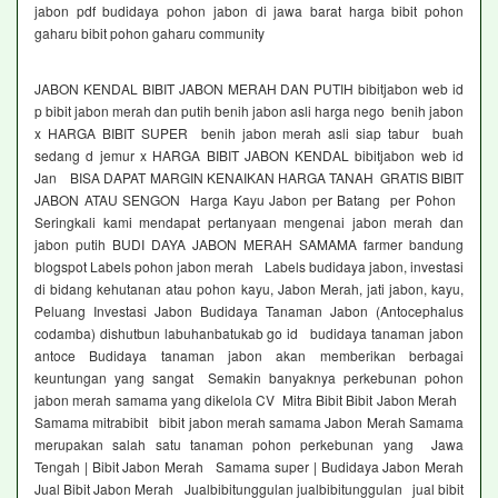
jabon pdf budidaya pohon jabon di jawa barat harga bibit pohon
gaharu bibit pohon gaharu community
JABON KENDAL BIBIT JABON MERAH DAN PUTIH bibitjabon web id
p bibit jabon merah dan putih benih jabon asli harga nego benih jabon
x HARGA BIBIT SUPER benih jabon merah asli siap tabur buah
sedang d jemur x HARGA BIBIT JABON KENDAL bibitjabon web id
Jan BISA DAPAT MARGIN KENAIKAN HARGA TANAH GRATIS BIBIT
JABON ATAU SENGON Harga Kayu Jabon per Batang per Pohon
Seringkali kami mendapat pertanyaan mengenai jabon merah dan
jabon putih BUDI DAYA JABON MERAH SAMAMA farmer bandung
blogspot Labels pohon jabon merah Labels budidaya jabon, investasi
di bidang kehutanan atau pohon kayu, Jabon Merah, jati jabon, kayu,
Peluang Investasi Jabon Budidaya Tanaman Jabon (Antocephalus
codamba) dishutbun labuhanbatukab go id budidaya tanaman jabon
antoce Budidaya tanaman jabon akan memberikan berbagai
keuntungan yang sangat Semakin banyaknya perkebunan pohon
jabon merah samama yang dikelola CV Mitra Bibit Bibit Jabon Merah
Samama mitrabibit bibit jabon merah samama Jabon Merah Samama
merupakan salah satu tanaman pohon perkebunan yang Jawa
Tengah | Bibit Jabon Merah Samama super | Budidaya Jabon Merah
Jual Bibit Jabon Merah Jualbibitunggulan jualbibitunggulan jual bibit