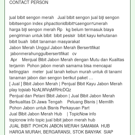
CONTACT PERSON
jual bibit sengon merah Jual bibit sengon jual biji sengon
bibitsengon index phpactionidbibit%sengon%merah
harga biji sengon merah Rp kg belum termasuk biaya
pengiriman untuk bibit bibit pesisir bibit kayu kehutanan
bibit buah bibit tanaman masyarakat
Jabon Merah Unggul Jabon Merah Bersertifikat
jabonmerahunggulbersertifikat cv
Apr Menjual Bibit Jabon Merah dengan Mutu dan Kualitas
terjamin Pohon jabon merah samama bisa mencapai
ketinggian meter jual tanah kebun murah untuk di tanami
tanaman jabon dan sengon berikut paket …
[ Jual ] Bibit Jabon Merah | Penjual Bibit Kayu Jabon Merah
play tojsiab NzALWVqMRHcDQz
Penjual dan Petani Bibit Jabon | Jual Bibit Jabon Merah
Berkualitas Di Jawa Tengah Peluang Bisnis | Memilih
Pohon Jabon untuk Bisnis Perkayuan Part
Jual Bibit Jabon Merah Hub | TopicNow info
topicnow info topic jual bibit jabon merah hub
JUAL BIBIT POHON JABON MERAH SAMAMA HUB
HARGA MURAH, BERGARANSI, STOK BANYAK SIAP