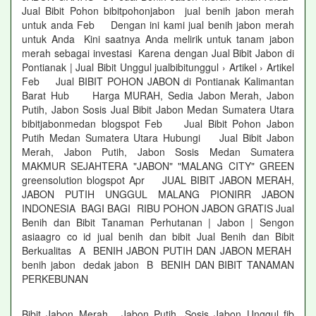
Jual Bibit Pohon bibitpohonjabon jual benih jabon merah
untuk anda Feb Dengan ini kami jual benih jabon merah
untuk Anda Kini saatnya Anda melirik untuk tanam jabon
merah sebagai investasi Karena dengan Jual Bibit Jabon di
Pontianak | Jual Bibit Unggul jualbibitunggul › Artikel › Artikel
Feb Jual BIBIT POHON JABON di Pontianak Kalimantan
Barat Hub Harga MURAH, Sedia Jabon Merah, Jabon
Putih, Jabon Sosis Jual Bibit Jabon Medan Sumatera Utara
bibitjabonmedan blogspot Feb Jual Bibit Pohon Jabon
Putih Medan Sumatera Utara Hubungi Jual Bibit Jabon
Merah, Jabon Putih, Jabon Sosis Medan Sumatera
MAKMUR SEJAHTERA "JABON" "MALANG CITY" GREEN
greensolution blogspot Apr JUAL BIBIT JABON MERAH,
JABON PUTIH UNGGUL MALANG PIONIRR JABON
INDONESIA BAGI BAGI RIBU POHON JABON GRATIS Jual
Benih dan Bibit Tanaman Perhutanan | Jabon | Sengon
asiaagro co id jual benih dan bibit Jual Benih dan Bibit
Berkualitas A BENIH JABON PUTIH DAN JABON MERAH
benih jabon dedak jabon B BENIH DAN BIBIT TANAMAN
PERKEBUNAN
Bibit Jabon Merah , Jabon Putih, Sosis Jabon Unggul fjb