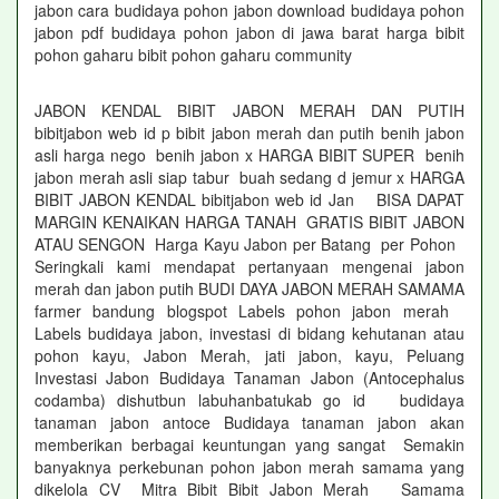
jabon cara budidaya pohon jabon download budidaya pohon
jabon pdf budidaya pohon jabon di jawa barat harga bibit
pohon gaharu bibit pohon gaharu community
JABON KENDAL BIBIT JABON MERAH DAN PUTIH
bibitjabon web id p bibit jabon merah dan putih benih jabon
asli harga nego benih jabon x HARGA BIBIT SUPER benih
jabon merah asli siap tabur buah sedang d jemur x HARGA
BIBIT JABON KENDAL bibitjabon web id Jan BISA DAPAT
MARGIN KENAIKAN HARGA TANAH GRATIS BIBIT JABON
ATAU SENGON Harga Kayu Jabon per Batang per Pohon
Seringkali kami mendapat pertanyaan mengenai jabon
merah dan jabon putih BUDI DAYA JABON MERAH SAMAMA
farmer bandung blogspot Labels pohon jabon merah
Labels budidaya jabon, investasi di bidang kehutanan atau
pohon kayu, Jabon Merah, jati jabon, kayu, Peluang
Investasi Jabon Budidaya Tanaman Jabon (Antocephalus
codamba) dishutbun labuhanbatukab go id budidaya
tanaman jabon antoce Budidaya tanaman jabon akan
memberikan berbagai keuntungan yang sangat Semakin
banyaknya perkebunan pohon jabon merah samama yang
dikelola CV Mitra Bibit Bibit Jabon Merah Samama