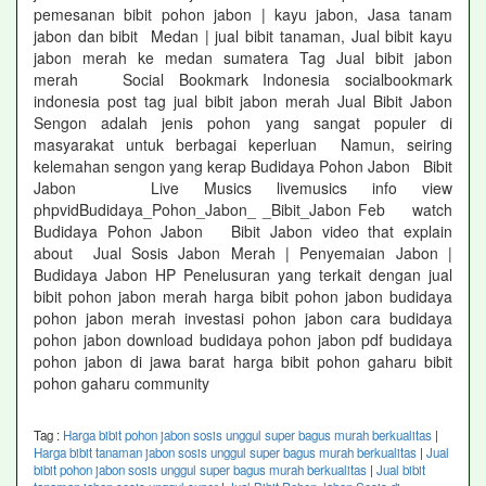
pemesanan bibit pohon jabon | kayu jabon, Jasa tanam
jabon dan bibit Medan | jual bibit tanaman, Jual bibit kayu
jabon merah ke medan sumatera Tag Jual bibit jabon
merah Social Bookmark Indonesia socialbookmark
indonesia post tag jual bibit jabon merah Jual Bibit Jabon
Sengon adalah jenis pohon yang sangat populer di
masyarakat untuk berbagai keperluan Namun, seiring
kelemahan sengon yang kerap Budidaya Pohon Jabon Bibit
Jabon Live Musics livemusics info view
phpvidBudidaya_Pohon_Jabon_ _Bibit_Jabon Feb watch
Budidaya Pohon Jabon Bibit Jabon video that explain
about Jual Sosis Jabon Merah | Penyemaian Jabon |
Budidaya Jabon HP Penelusuran yang terkait dengan jual
bibit pohon jabon merah harga bibit pohon jabon budidaya
pohon jabon merah investasi pohon jabon cara budidaya
pohon jabon download budidaya pohon jabon pdf budidaya
pohon jabon di jawa barat harga bibit pohon gaharu bibit
pohon gaharu community
Tag :
Harga bibit pohon jabon sosis unggul super bagus murah berkualitas
|
Harga bibit tanaman jabon sosis unggul super bagus murah berkualitas
|
Jual
bibit pohon jabon sosis unggul super bagus murah berkualitas
|
Jual bibit