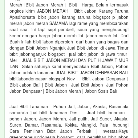
Merah |Bibit Jabon Merah | Bibit Harga Belum termasuk
ongkos kirim JABON MERAH Bibit Jabon Karang Taruna
Apisdhorsata bibit jabon karang taruna blogspot p jabon
merah jabon merah SAMAMA lagi rame yang membicarakan
saat saat ini tapi sepi pembeli, seua yang menghubungi
keder dengan harga jabon merah ini jabon merah ini Dari
Buah inilah bibit jabon diperoleh dari buah yang bagus dan
dengan Bibit Jabon Nganjuk Jual Bibit Jabon di Jawa Timur
bibit jabonnganjuk blogspot jual bibit jabon di jawa timur
Mei JUAL BIBIT JABON MERAH DAN PUTIH JAWA TIMUR
DAN Salah satunya kami menyediakan Bibit Jabon, Pohon
Jabon adalah tanaman JUAL BIBIT JABON DENPASAR BALI
bibitjabondenpasar blogspot Nov Bibit Jabon Denpasar |
Bibit Jabon Bali | Bibit Jabon | Jual Bibit Jabon Jual Pohon
Jabon Denpasar | Bibit Jabon Merah | Jabon Sosis Bali
Jual Bibit Tanaman Pohon Jati, Jabon, Akasia, Rasamala
samarata jual bibit tanaman Des Jual bibit tanaman
pohon Jabon, Jabon Merah, Jati putih, Jati Super, Akasia,
Suren, Damar, Rasamala, Kokka, Manglid, Pala hubungi
Cara Pemilihan Bibit Jabon Terbaik | InvestasiKayu
greenpreneurindonesia blogspot cara pemilihan bibit jabon