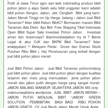
Putih di Jawa Timur agro sari web indotrading product bibit
pohon jabon p aspx Salah satu bibit unggulan kami adalah
bibit pohon Sengon, Jabon, Jati, Cengkeh Bibit yang kami
Jabon Merah Tinggi cm Up Harga batang • Jabon Jual Bibit
Tanaman? Iklan blibli Kebun BibitC? Bermacam macam Bibit
Tanaman Ada Disini Ayo Beli Free Shipping Tiket Indonesia
Open Blibli Super Sale Investasi Pohon Jabon Investasi
aman dan terpercaya? Iklaninvestasijabon my id ? Bisnis
Legal di akui OJK dan BKPM Bibit Tanaman? Iklan
sriwijayatani ? Melayani Partai Grosir dan Eceran Stock
Puluhan Ribu Bibit (, Ha) Penelusuran yang terkait dengan
jual bibit pohon jabon merah
Jual Bibit Pohon Jabon Jual Bibit Tanaman pohonrindang
jual bibit pohon jabon Jual bibit pohon jabon dengan kualitas
terjamin dan mutu yang memuaskan jenis pohon jabon
merah dan jabon putih dengan harga yang sangat murah
JABON MALANG MAKMUR SEJAHTERA JABON MS corp
makmursejahtera wordpress JUAL BIBIT JABON MERAH –
JABON PUTIH MENJUAL BIBIT “JABON” GREEN
SOLUTION PEMBIBITAN BAGI BAGI RIBU POHON
JABON GRATIS CV Jual Benih Jabon Merah Untuk Anda