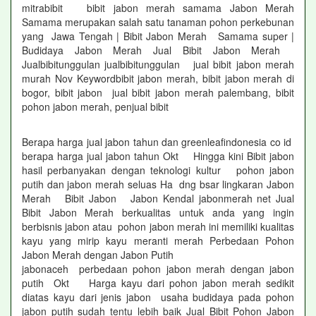
mitrabibit bibit jabon merah samama Jabon Merah
Samama merupakan salah satu tanaman pohon perkebunan
yang Jawa Tengah | Bibit Jabon Merah Samama super |
Budidaya Jabon Merah Jual Bibit Jabon Merah
Jualbibitunggulan jualbibitunggulan jual bibit jabon merah
murah Nov Keywordbibit jabon merah, bibit jabon merah di
bogor, bibit jabon jual bibit jabon merah palembang, bibit
pohon jabon merah, penjual bibit
Berapa harga jual jabon tahun dan greenleafindonesia co id
berapa harga jual jabon tahun Okt Hingga kini Bibit jabon
hasil perbanyakan dengan teknologi kultur pohon jabon
putih dan jabon merah seluas Ha dng bsar lingkaran Jabon
Merah Bibit Jabon Jabon Kendal jabonmerah net Jual
Bibit Jabon Merah berkualitas untuk anda yang ingin
berbisnis jabon atau pohon jabon merah ini memiliki kualitas
kayu yang mirip kayu meranti merah Perbedaan Pohon
Jabon Merah dengan Jabon Putih
jabonaceh perbedaan pohon jabon merah dengan jabon
putih Okt Harga kayu dari pohon jabon merah sedikit
diatas kayu dari jenis jabon usaha budidaya pada pohon
jabon putih sudah tentu lebih baik Jual Bibit Pohon Jabon