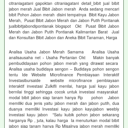
citraniagatani gapoktan citraniagatani detail_bibit jual bibit
jabon merah Jual Bibit Jabon merah Anda sedang mencari
bibit Pohon Jabon merah disini tempatnya Bibit Kayu Jabon
Merah, Pusat Bibit Jabon Merah dan Jabon Putih Pontianak
jualbibitjabondipontianak blogspot Okt Pusat Bibit Jabon
Merah dan Jabon Putih Pontianak Kalimantan Barat Jual
dan Konsultan Bibit Jabon dan Aneka Bibit Tanaman, Harga
Analisa Usaha Jabon Merah Samama Analisa Usaha
analisausaha net › Usaha Pertanian Okt Makin banyak
pembudidayaan pohon jabon merah yang dirawat secara
Analisa usaha budidaya sengon – Budidaya pohon sengon
tentu Ide Website Microfinance Pembiayaan Interaktif
Investasibursaide website microfinance pembiayaan
interaktif investasi Zulkifli menilai, harga jual kayu jabon
bernilai tinggi sehingga cocok untuk investasi masyarakat
modal bibit jabon siap tanam hanya Rp pohon Jabon
memiliki dua jenis yaitu jabon merah dan jabon putih, dua
duanya memiliki Investasi kayu jabon kayujabon weebly
investasi kayu jabon "Satu kubik pohon jabon sekarang
harganya Rp , juta, kalau harga Ia menuturkan modal bibit
jabon siap tanam hanya Rp Misalnya jabon merah memiliki