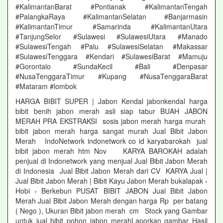
#KalimantanBarat #Pontianak #KalimantanTengah
#PalangkaRaya #KalimantanSelatan #Banjarmasin
#KalimantanTimur #Samarinda #KalimantanUtara
#TanjungSelor #Sulawesi #SulawesiUtara #Manado
#SulawesiTengah #Palu #SulawesiSelatan #Makassar
#SulawesiTenggara #Kendari #SulawesiBarat #Mamuju
#Gorontalo #SundaKecil #Bali #Denpasar
#NusaTenggaraTimur #Kupang #NusaTenggaraBarat
#Mataram #lombok
HARGA BIBIT SUPER | Jabon Kendal jabonkendal harga
bibit benih jabon merah asli siap tabur BUAH JABON
MERAH PRA EKSTRAKSI sosis jabon merah harga murah
bibit jabon merah harga sangat murah Jual Bibit Jabon
Merah IndoNetwork indonetwork co id karyabarokah jual
bibit jabon merah htm Nov KARYA BAROKAH adalah
penjual di Indonetwork yang menjual Jual Bibit Jabon Merah
di Indonesia Jual Bibit Jabon Merah dari CV KARYA Jual |
Jual Bibit Jabon Merah | Bibit Kayu Jabon Merah bukalapak ›
Hobi › Berkebun PUSAT BIBIT JABON Jual Bibit Jabon
Merah Jual Bibit Jabon Merah dengan harga Rp per batang
( Nego ), Ukuran Bibit jabon merah cm Stock yang Gambar
untuk jual bibit pohon jabon merahLaporkan gambar Hasil