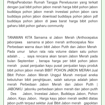
PhilipsPerabotan Rumah Tangga Penelusuran yang terkait
dengan jual bibit pohon jabon merah harga bibit pohon jabon
budidaya pohon jabon merah investasi pohon jabon cara
budidaya pohon jabon download budidaya pohon jabon pdf
budidaya pohon jabon di jawa barat harga bibit pohon
gaharu bibit pohon gaharu community
TANAMAN KITA Samama si Jabon Merah (Anthocepalus
jabonjawa samama si jabon merah anthocepalus Nov
Perbedaan warna daun bibit Jabon Putih dan Jabon Merah
Pada umur tahun rata rata volume dalam satu pohon
adalah , , saya rencana akan tanam Jabon Merah pada
bulan September , berapa harga per bibit pohon jabon
merah pusat penjualan kayu pusat penjualan kayu produk
bibit pohon jabon merah BIBIT POHON JABON MERAH Jual
Bibit Pohon Jabon Merah Unggul Murah menjual aneka
kebutuhan bibit penghijauan, salah satunya adalah jabon
merah Perbedaan Jabon Merah dan Jabon Putih |
JABONKU jabonku perbedaan jabon merah dan jabon putih
Des Jabon, Investasi Jabon, Budidaya Jabon, Pohon
Jabon, Kayu Jabon, Harga kayu jabon merah sedikit diatas
jabon putih terpaut sekitar Jual Bibit Jabon merah gapoktan