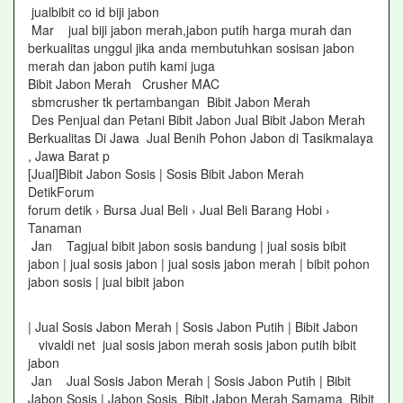
jualbibit co id biji jabon
Mar jual biji jabon merah,jabon putih harga murah dan
berkualitas unggul jika anda membutuhkan sosisan jabon
merah dan jabon putih kami juga
Bibit Jabon Merah Crusher MAC
sbmcrusher tk pertambangan Bibit Jabon Merah
Des Penjual dan Petani Bibit Jabon Jual Bibit Jabon Merah
Berkualitas Di Jawa Jual Benih Pohon Jabon di Tasikmalaya
, Jawa Barat p
[Jual]Bibit Jabon Sosis | Sosis Bibit Jabon Merah
DetikForum
forum detik › Bursa Jual Beli › Jual Beli Barang Hobi ›
Tanaman
Jan Tagjual bibit jabon sosis bandung | jual sosis bibit
jabon | jual sosis jabon | jual sosis jabon merah | bibit pohon
jabon sosis | jual bibit jabon
| Jual Sosis Jabon Merah | Sosis Jabon Putih | Bibit Jabon
vivaldi net jual sosis jabon merah sosis jabon putih bibit
jabon
Jan Jual Sosis Jabon Merah | Sosis Jabon Putih | Bibit
Jabon Sosis | Jabon Sosis Bibit Jabon Merah Samama Bibit