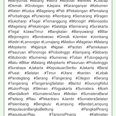
#Banyumas #Batang #Blora #Boyolali #Brebes #Cilacap
#Demak #Grobogan #Jepara #Karanganyar #Kebumen
#Klaten #Kudus #Magelang #Pati #Pekalongan #Pemalang
#Purbalingga #Purworejo #Rembang #Semarang #Sragen
#Sukoharjo #Tegal #Temanggung #Wonogiri #Wonosobo
#Magelang #Pekalongan #Salatiga #Semarang #Surakarta
#Tegal #JawaTimur #Bangkalan #Banyuwangi #Blitar
#Bojonegoro #Bondowoso #Gresik #Jember #Jombang
#Kediri #Lamongan #Lumajang #Madiun #Magetan #Malang
#Mojokerto #Nganjuk #Ngawi #Pacitan #Pamekasan
#Pasuruan #Ponorogo #Probolinggo #Sampang #Sidoarjo
#Situbondo #Sumenep #Sumenep #Tuban #Tulungagung
#Batu #Blitar #Malang #Mojokerto #Pasuruan #Probolinggo
#Surabaya #Jakarta #KepulauanSeribu #Jakarta #Barat
#Pusat #Selatan #Timur #Utara #banten #Lebak
#Pandeglang #Serang #Tangerang #Cilegon #Serang
#Tangerang #TangerangSelatan #Bantul #GunungKidul
#KulonProgo #Sleman #Yogyakarta #Sumatera #Aceh
#BandaAceh #SumateraUtara #Medan #SumateraBarat
#Padang #Riau #Pekanbaru #Jambi #SumateraSelatan
#Palembang #Bengkulu #Lampung #BandarLampung
#KepulauanBangkaBelitung #PangkalPinang
#KepulauanRiau #TanjungPinang #Kalimatan