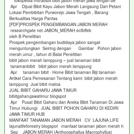
tokopedia mitrabibit bibit jabon merah jawa tengah be
Apr Dijual Bibit Kayu Jabon Merah Langsung Dari Petani
Lokasi Pembibitan Purworejo Jawa Tengah , Barang
Berkualitas Harga Pantas
[PDF]PROSPEK PENGEMBANGAN JABON MERAH
researchgate net JABON_MERAH ecfbffeb
oleh B Penelitian
Prospek pengembangan budidaya jabon sangat
menguntungkan Seiring dengan Gambar Pohon jabon
merah umur , tahun di Balai Penelitian
bibit jabon merah lamppung ~ jual tanaman bibit
tanamanbibit bibit jabon merah lamppung
Apr tanaman bibit · Home Bibit tanaman Biji tanaman
Artikel Cara Pemesanan Tentang kami bibit jabon merah
lamppung Jual bibit matoa
JUAL BIBIT GAHARU JAWA TIMUR
bibitgaharujawatimur blogspot
Apr Pusat Bibit Gaharu dan Aneka Bibit Tanaman Di Jawa
Timur Hubungi JUAL BIBIT POHON GAHARU DI KEDIRI
JAWA TIMUR HUB
MANFAAT TANAMAN JABON MERAH CV LAJUNA LIFE
lajunalifeforestry blogspot manfaat tanaman jabon merah h
Sep JABON MERAH (Anthocephallus Macrophyllus)