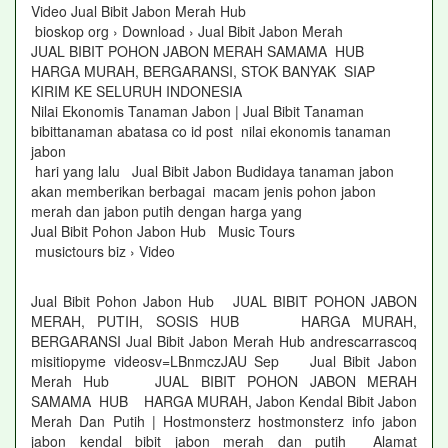
Video Jual Bibit Jabon Merah Hub
bioskop org › Download › Jual Bibit Jabon Merah
JUAL BIBIT POHON JABON MERAH SAMAMA HUB
HARGA MURAH, BERGARANSI, STOK BANYAK SIAP
KIRIM KE SELURUH INDONESIA
Nilai Ekonomis Tanaman Jabon | Jual Bibit Tanaman
bibittanaman abatasa co id post nilai ekonomis tanaman
jabon
hari yang lalu Jual Bibit Jabon Budidaya tanaman jabon
akan memberikan berbagai macam jenis pohon jabon
merah dan jabon putih dengan harga yang
Jual Bibit Pohon Jabon Hub Music Tours
musictours biz › Video
Jual Bibit Pohon Jabon Hub JUAL BIBIT POHON JABON
MERAH, PUTIH, SOSIS HUB HARGA MURAH,
BERGARANSI Jual Bibit Jabon Merah Hub andrescarrascoq
misitiopyme videosv=LBnmczJAU Sep Jual Bibit Jabon
Merah Hub JUAL BIBIT POHON JABON MERAH
SAMAMA HUB HARGA MURAH, Jabon Kendal Bibit Jabon
Merah Dan Putih | Hostmonsterz hostmonsterz info jabon
jabon kendal bibit jabon merah dan putih Alamat