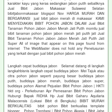
karakter kayu yang keras sedangkan jabon putih sebaliknya
Jual Bibit Jabon Makassar Sulawesi Selatan
bibitjabonmakassar blogspot Nov HARGA MURAH DAN
BERGARANSI jual bibit jabon merah di makassar KAMI
MENYEDIAKAN BIBIT POHON JABON DALAM Jual Bibit
Tanaman Pohon Jabon Jabon Merah Jati Putih momilu jual
bibit tanaman pohon jabon jabon merah jati putih jati Jual
Bibit Tanaman Pohon Jabon Jabon Merah Jati Putih Jati
Super All of image that appear on this page found from
internet The WebMaster does not hold any Penelusuran
yang terkait dengan jual bibit pohon jabon merah
Langkah cepat budidaya jabon Selamat datang di langkah
langkahbisnis langkah cepat budidaya jabon Mei Tajuk atau
citra pohon jabon seperti payung besar budidaya jabon
putih, budidaya jabon merah, budidaya jabon super,
budidaya pohon Alamat Pejualan Bibit Pohon Jabon | HKTI
hkti org › Perkebunan Apr Pemesanan Bibit Pohon Jabon
Hubungi Bapak RIDHA Hp Jual Bibit Gaharu Aquilaria
Malaccensis (Lokasi Bibit di Bengkulu) BIBIT MURAH
BERKUALITAS bibit pohon Bibit berkualias template
blogger Pohon Trembesi | Bibit Pohon Akasia | Bibit Jahe