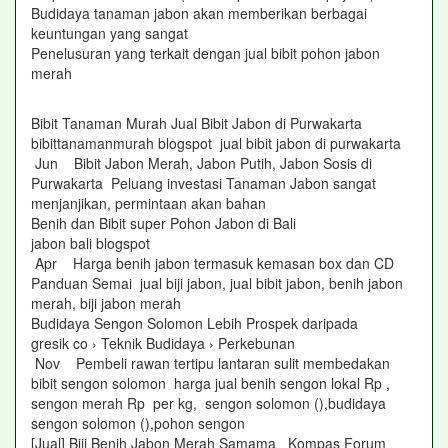
Budidaya tanaman jabon akan memberikan berbagai
keuntungan yang sangat
Penelusuran yang terkait dengan jual bibit pohon jabon
merah
Bibit Tanaman Murah Jual Bibit Jabon di Purwakarta
bibittanamanmurah blogspot jual bibit jabon di purwakarta
Jun Bibit Jabon Merah, Jabon Putih, Jabon Sosis di
Purwakarta Peluang investasi Tanaman Jabon sangat
menjanjikan, permintaan akan bahan
Benih dan Bibit super Pohon Jabon di Bali
jabon bali blogspot
Apr Harga benih jabon termasuk kemasan box dan CD
Panduan Semai jual biji jabon, jual bibit jabon, benih jabon
merah, biji jabon merah
Budidaya Sengon Solomon Lebih Prospek daripada
gresik co › Teknik Budidaya › Perkebunan
Nov Pembeli rawan tertipu lantaran sulit membedakan
bibit sengon solomon harga jual benih sengon lokal Rp ,
sengon merah Rp per kg, sengon solomon (),budidaya
sengon solomon (),pohon sengon
[Jual] Biji Benih Jabon Merah Samama Kompas Forum