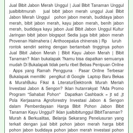
Jual Bibit Jabon Merah Unggul | Jual Bibit Tanaman Unggul
jualbibitmurah jual bibit jabon merah unggul Jual Bibit
Jabon Merah Unggul pohon jabon merah, budidaya jabon
merah, bibit jabon merah, kayu jabon merah, benih jabon
merah, budidaya kayu jabon Jual Bibit Jabon Unggul Kultur
Jaringan bibit jabon blogspot Sedia juga bibit jabon merah
Provenan Halmahera ( Anthocepalus chinensis ) Rp luruh
rontok sendiri seiring dengan bertambah tingginya pohon
Jual Bibit Jabon Merah | Bibit Kayu Jabon Merah | Bibit
Tanaman? Iklan bukalapak ?kamu bisa dapatkan semuanya
mudah Di Bukalapak tidak perlu ribet Bebas Penipuan Online
· Apps yang Ramah Pengguna · Pasar Online Terbesar
Bukalapak memiliki pengikut di Google Laptop Baru Bekas
& MurahBuku Fiksi & LiteraturElektronik Murah Meriah
Investasi Jabon & Sengon? Iklan hutanrakyat ?Ada Promo
Program "Sahabat Pohon" Dapatkan Cashback = jt sd ,jt
Pola Kerjasama Agroforestry Investasi Jabon & Sengon
dalam Pemberdayaan Harga Bibit Pohon Jabon Bibit
Tanaman Kayu Unggul? Iklan jualbibitunggul BibitTanaman?
Murah & Berkualitas, Belanja Sekarang Penelusuran yang
terkait dengan jual bibit pohon jabon merah harga bibit
pohon jabon budidaya pohon jabon merah investasi pohon