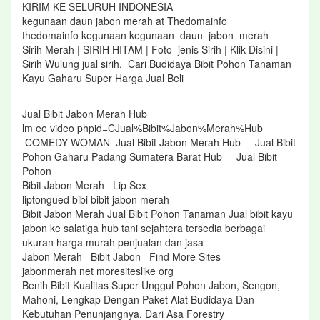
KIRIM KE SELURUH INDONESIA
kegunaan daun jabon merah at Thedomainfo
thedomainfo kegunaan kegunaan_daun_jabon_merah
Sirih Merah | SIRIH HITAM | Foto jenis Sirih | Klik Disini |
Sirih Wulung jual sirih, Cari Budidaya Bibit Pohon Tanaman
Kayu Gaharu Super Harga Jual Beli
Jual Bibit Jabon Merah Hub
lm ee video phpid=CJual%Bibit%Jabon%Merah%Hub
COMEDY WOMAN Jual Bibit Jabon Merah Hub Jual Bibit
Pohon Gaharu Padang Sumatera Barat Hub Jual Bibit
Pohon
Bibit Jabon Merah Lip Sex
liptongued bibi bibit jabon merah
Bibit Jabon Merah Jual Bibit Pohon Tanaman Jual bibit kayu
jabon ke salatiga hub tani sejahtera tersedia berbagai
ukuran harga murah penjualan dan jasa
Jabon Merah Bibit Jabon Find More Sites
jabonmerah net moresiteslike org
Benih Bibit Kualitas Super Unggul Pohon Jabon, Sengon,
Mahoni, Lengkap Dengan Paket Alat Budidaya Dan
Kebutuhan Penunjangnya, Dari Asa Forestry