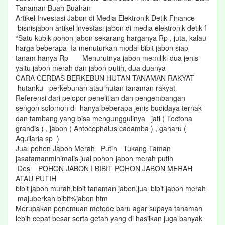
Tanaman Buah Buahan
Artikel Investasi Jabon di Media Elektronik Detik Finance
bisnisjabon artikel investasi jabon di media elektronik detik f
“Satu kubik pohon jabon sekarang harganya Rp , juta, kalau
harga beberapa Ia menuturkan modal bibit jabon siap
tanam hanya Rp Menurutnya jabon memiliki dua jenis
yaitu jabon merah dan jabon putih, dua duanya
CARA CERDAS BERKEBUN HUTAN TANAMAN RAKYAT
hutanku perkebunan atau hutan tanaman rakyat
Referensi dari pelopor penelitian dan pengembangan
sengon solomon di hanya beberapa jenis budidaya ternak
dan tambang yang bisa mengunggulinya jati ( Tectona
grandis ) , jabon ( Antocephalus cadamba ) , gaharu (
Aquilaria sp )
Jual pohon Jabon Merah Putih Tukang Taman
jasatamanminimalis jual pohon jabon merah putih
Des POHON JABON I BIBIT POHON JABON MERAH
ATAU PUTIH
bibit jabon murah,bibit tanaman jabon,jual bibit jabon merah
majuberkah bibit%jabon htm
Merupakan penemuan metode baru agar supaya tanaman
lebih cepat besar serta getah yang di hasilkan juga banyak