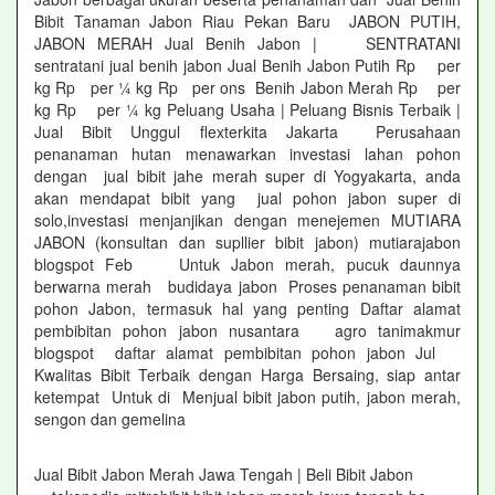
Bibit Tanaman Jabon Riau Pekan Baru JABON PUTIH,
JABON MERAH Jual Benih Jabon | SENTRATANI
sentratani jual benih jabon Jual Benih Jabon Putih Rp per
kg Rp per ¼ kg Rp per ons Benih Jabon Merah Rp per
kg Rp per ¼ kg Peluang Usaha | Peluang Bisnis Terbaik |
Jual Bibit Unggul flexterkita Jakarta Perusahaan
penanaman hutan menawarkan investasi lahan pohon
dengan jual bibit jahe merah super di Yogyakarta, anda
akan mendapat bibit yang jual pohon jabon super di
solo,investasi menjanjikan dengan menejemen MUTIARA
JABON (konsultan dan supllier bibit jabon) mutiarajabon
blogspot Feb Untuk Jabon merah, pucuk daunnya
berwarna merah budidaya jabon Proses penanaman bibit
pohon Jabon, termasuk hal yang penting Daftar alamat
pembibitan pohon jabon nusantara agro tanimakmur
blogspot daftar alamat pembibitan pohon jabon Jul
Kwalitas Bibit Terbaik dengan Harga Bersaing, siap antar
ketempat Untuk di Menjual bibit jabon putih, jabon merah,
sengon dan gemelina
Jual Bibit Jabon Merah Jawa Tengah | Beli Bibit Jabon