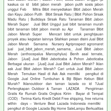
kaskus co id bibit jabon merah jabon putih sosis jabon
unggul Feb Mitra Bibit menyediakan Bibit Jabon Merah
dan Kayu Jabon Putih Bibit Sirsak Ratu | Bibit Pohon Sirsak
Madu Ratu | Budidaya Sirsak Ratu Tanaman Bibit Jabon
Merah Super Jual Bibit Unggul jual bibit tanaman murah
bibit tanaman bibit jabon merah su Apr Tanaman Bibit
Jabon Merah Super Mencari bibit untuk penghijauan
proyek atau kegiatan lainnya Silahkan pesan disini Jual Bibit
Jabon Merah Samama Nursery Agriprospect agromaret
jual jual_bibit_jabon_merah_samama_ Jual Bibit Jabon
Merah (anthocepalus Marcophylus) Benih asal ternate,
Jabon [Jual] Jual Bibit Jaboticaba & Pohon Jaboticaba
Berbagai ukuran · [Jual] Jual Jual Bibit Jabon Merah? Iklan
ask Jual Bibit Jabon Merah? Cari untuk Jual Bibit Jabon
Merah Temukan Hasil di Ask Ask memiliki pengikut di
Google Jual Online Tumbuhan & Biji Bijian Kebun Bibit
Murah? Iklanoutdoor dan taman lazada co id ?Jual
Perlengkapan Outdoor & Taman LAZADA Pengiriman
Gratis Ke Rumah Gratis Ongkos Kirim · Bayar di Tempat
(COD) · Terima Kartu Kredit Debit Free shipping, free returns
within days – Venture Beat Lazada Indonesia memiliki
pengikut di Google Lazada Big Home SaleLampu Berkualitas