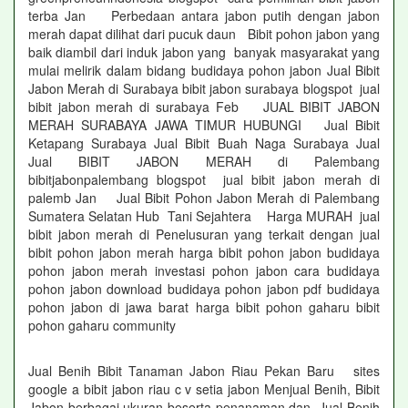
terba Jan Perbedaan antara jabon putih dengan jabon
merah dapat dilihat dari pucuk daun Bibit pohon jabon yang
baik diambil dari induk jabon yang banyak masyarakat yang
mulai melirik dalam bidang budidaya pohon jabon Jual Bibit
Jabon Merah di Surabaya bibit jabon surabaya blogspot jual
bibit jabon merah di surabaya Feb JUAL BIBIT JABON
MERAH SURABAYA JAWA TIMUR HUBUNGI Jual Bibit
Ketapang Surabaya Jual Bibit Buah Naga Surabaya Jual
Jual BIBIT JABON MERAH di Palembang
bibitjabonpalembang blogspot jual bibit jabon merah di
palemb Jan Jual Bibit Pohon Jabon Merah di Palembang
Sumatera Selatan Hub Tani Sejahtera Harga MURAH jual
bibit jabon merah di Penelusuran yang terkait dengan jual
bibit pohon jabon merah harga bibit pohon jabon budidaya
pohon jabon merah investasi pohon jabon cara budidaya
pohon jabon download budidaya pohon jabon pdf budidaya
pohon jabon di jawa barat harga bibit pohon gaharu bibit
pohon gaharu community
Jual Benih Bibit Tanaman Jabon Riau Pekan Baru sites
google a bibit jabon riau c v setia jabon Menjual Benih, Bibit
Jabon berbagai ukuran beserta penanaman dan Jual Benih