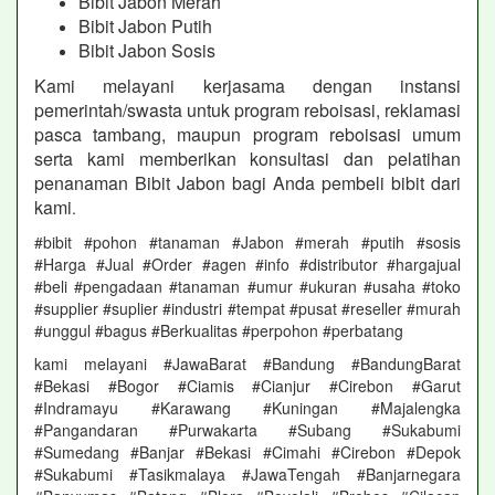
Bibit Jabon Merah
Bibit Jabon Putih
Bibit Jabon Sosis
Kami melayani kerjasama dengan instansi
pemerintah/swasta untuk program reboisasi, reklamasi
pasca tambang, maupun program reboisasi umum
serta kami memberikan konsultasi dan pelatihan
penanaman Bibit Jabon bagi Anda pembeli bibit dari
kami
.
#bibit #pohon #tanaman #Jabon #merah #putih #sosis
#Harga #Jual #Order #agen #info #distributor #hargajual
#beli #pengadaan #tanaman #umur #ukuran #usaha #toko
#supplier #suplier #industri #tempat #pusat #reseller #murah
#unggul #bagus #Berkualitas #perpohon #perbatang
kami melayani #JawaBarat #Bandung #BandungBarat
#Bekasi #Bogor #Ciamis #Cianjur #Cirebon #Garut
#Indramayu #Karawang #Kuningan #Majalengka
#Pangandaran #Purwakarta #Subang #Sukabumi
#Sumedang #Banjar #Bekasi #Cimahi #Cirebon #Depok
#Sukabumi #Tasikmalaya #JawaTengah #Banjarnegara