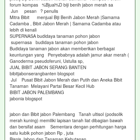
forum kompas %Bjual%D biji benih jabon merah sa
Jun pesan ? penulis
Mitra Bibit menjual Biji Benih Jabon Merah |Samama
Cadamba , Bibit Jabon Merah | Samama Cadamba atau
lebih di kenali
SUPERNASA budidaya tanaman pohon jabon
supernasa budidaya tanaman pohon jabon
Budidaya tanaman jabon akan memberikan berbagai
keuntungan yang Penyebabnya adalah jamur akar merah (
Ganoderma pseudoferuni, Ustulia sp,
JUAL BIBIT JABON SERANG BANTEN
bibitjabonserangbanten blogspot
Jul Pusat Bibit Jabon Merah dan Putih dan Aneka Bibit
Tanaman Melayani Partai Besar Kecil Hub
BIBIT JABON PALEMBANG
jabonia blogspot
jabon dan Bibit jabon Palembang Tanah ultisol (podsolik
merah kuning) memiliki lapisan tanah liat dibagian bawah
dan bersifat asam Sementara dengan perhitungan harga
satu kubik pohon jabon Rp , juta
Bisnis Jabon dan Tanaman Kehutanan