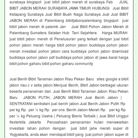
surabaya blogspot jual bibit jabon merah di surabaya Feb JUAL
BIBIT JABON MERAH SURABAYA JAWA TIMUR HUBUNGI Jual Bibit
Ketapang Surabaya Jual Bibit Buah Naga Surabaya Jual Jual BIBIT
JABON MERAH di Palembang bibitjabonpalembang blogspot jual
bibit jabon merah di palemb Jan Jual Bibit Pohon Jabon Merah di
Palembang Sumatera Selatan Hub Tani Sejahtera Harga MURAH
jual bibit jabon merah di Penelusuran yang terkait dengan jual bibit
pohon jabon merah harga bibit pohon jabon budidaya pohon jabon
merah investasi pohon jabon cara budidaya pohon jabon download
budidaya pohon jabon pdf budidaya pohon jabon di jawa barat harga
bibit pohon gaharu bibit pohon gaharu community
Jual Benih Bibit Tanaman Jabon Riau Pekan Baru sites google a bibit
jabon riau c v setia jabon Menjual Benih, Bibit Jabon berbagai ukuran
beserta penanaman dan Jual Benih Bibit Tanaman Jabon Riau Pekan
Baru JABON PUTIH, JABON MERAH Jual Benih Jabon |
SENTRATANI sentratani jual benih jabon Jual Benih Jabon Putih Rp
per kg Rp per ¼ kg Rp per ons Benih Jabon Merah Rp per kg Rp
per ¼ kg Peluang Usaha | Peluang Bisnis Terbaik | Jual Bibit Unggul
flexterkita Jakarta Perusahaan penanaman hutan menawarkan
investasi lahan pohon dengan jual bibit jahe merah super di
Yogyakarta, anda akan mendapat bibit yang jual pohon jabon super di