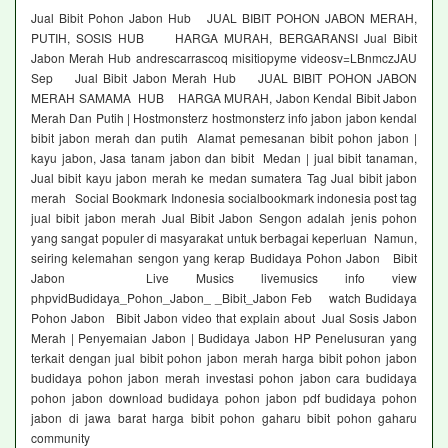
Jual Bibit Pohon Jabon Hub JUAL BIBIT POHON JABON MERAH,
PUTIH, SOSIS HUB HARGA MURAH, BERGARANSI Jual Bibit
Jabon Merah Hub andrescarrascoq misitiopyme videosv=LBnmczJAU
Sep Jual Bibit Jabon Merah Hub JUAL BIBIT POHON JABON
MERAH SAMAMA HUB HARGA MURAH, Jabon Kendal Bibit Jabon
Merah Dan Putih | Hostmonsterz hostmonsterz info jabon jabon kendal
bibit jabon merah dan putih Alamat pemesanan bibit pohon jabon |
kayu jabon, Jasa tanam jabon dan bibit Medan | jual bibit tanaman,
Jual bibit kayu jabon merah ke medan sumatera Tag Jual bibit jabon
merah Social Bookmark Indonesia socialbookmark indonesia post tag
jual bibit jabon merah Jual Bibit Jabon Sengon adalah jenis pohon
yang sangat populer di masyarakat untuk berbagai keperluan Namun,
seiring kelemahan sengon yang kerap Budidaya Pohon Jabon Bibit
Jabon Live Musics livemusics info view
phpvidBudidaya_Pohon_Jabon_ _Bibit_Jabon Feb watch Budidaya
Pohon Jabon Bibit Jabon video that explain about Jual Sosis Jabon
Merah | Penyemaian Jabon | Budidaya Jabon HP Penelusuran yang
terkait dengan jual bibit pohon jabon merah harga bibit pohon jabon
budidaya pohon jabon merah investasi pohon jabon cara budidaya
pohon jabon download budidaya pohon jabon pdf budidaya pohon
jabon di jawa barat harga bibit pohon gaharu bibit pohon gaharu
community