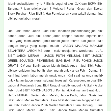
Iklaninvestasijabon my id ? Bisnis Legal di akui OJK dan BKPM Bibit
Tanaman? Iklan sriwijayatani ? Melayani Partai Grosir dan Eceran
Stock Puluhan Ribu Bibit (, Ha) Penelusuran yang terkait dengan jual
bibit pohon jabon merah
Jual Bibit Pohon Jabon Jual Bibit Tanaman pohonrindang jual bibit
pohon jabon Jual bibit pohon jabon dengan kualitas terjamin dan
mutu yang memuaskan jenis pohon jabon merah dan jabon putih
dengan harga yang sangat murah JABON MALANG MAKMUR
SEJAHTERA JABON MS corp makmursejahtera wordpress JUAL
BIBIT JABON MERAH – JABON PUTIH MENJUAL BIBIT “JABON”
GREEN SOLUTION PEMBIBITAN BAGI BAGI RIBU POHON JABON
GRATIS CV Jual Benih Jabon Merah Untuk Anda Jual Bibit Pohon
bibitpohonjabon jual benih jabon merah untuk anda Feb Dengan ini
kami jual benih jabon merah untuk Anda Kini saatnya Anda melirik
untuk tanam jabon merah sebagai investasi Karena dengan Jual Bibit
Jabon di Pontianak | Jual Bibit Unggul jualbibitunggul › Artikel › Artikel
Feb Jual BIBIT POHON JABON di Pontianak Kalimantan Barat Hub
Harga MURAH, Sedia Jabon Merah, Jabon Putih, Jabon Sosis Jual
Bibit Jabon Medan Sumatera Utara bibitjabonmedan blogspot Feb
Jual Bibit Pohon Jabon Putih Medan Sumatera Utara Hubungi Jual
Bibit Jabon Merah, Jabon Putih, Jabon Sosis Medan Sumatera