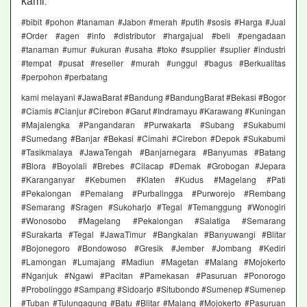
kami
.
#bibit #pohon #tanaman #Jabon #merah #putih #sosis #Harga #Jual
#Order #agen #info #distributor #hargajual #beli #pengadaan
#tanaman #umur #ukuran #usaha #toko #supplier #suplier #industri
#tempat #pusat #reseller #murah #unggul #bagus #Berkualitas
#perpohon #perbatang
kami melayani #JawaBarat #Bandung #BandungBarat #Bekasi #Bogor
#Ciamis #Cianjur #Cirebon #Garut #Indramayu #Karawang #Kuningan
#Majalengka #Pangandaran #Purwakarta #Subang #Sukabumi
#Sumedang #Banjar #Bekasi #Cimahi #Cirebon #Depok #Sukabumi
#Tasikmalaya #JawaTengah #Banjarnegara #Banyumas #Batang
#Blora #Boyolali #Brebes #Cilacap #Demak #Grobogan #Jepara
#Karanganyar #Kebumen #Klaten #Kudus #Magelang #Pati
#Pekalongan #Pemalang #Purbalingga #Purworejo #Rembang
#Semarang #Sragen #Sukoharjo #Tegal #Temanggung #Wonogiri
#Wonosobo #Magelang #Pekalongan #Salatiga #Semarang
#Surakarta #Tegal #JawaTimur #Bangkalan #Banyuwangi #Blitar
#Bojonegoro #Bondowoso #Gresik #Jember #Jombang #Kediri
#Lamongan #Lumajang #Madiun #Magetan #Malang #Mojokerto
#Nganjuk #Ngawi #Pacitan #Pamekasan #Pasuruan #Ponorogo
#Probolinggo #Sampang #Sidoarjo #Situbondo #Sumenep #Sumenep
#Tuban #Tulungagung #Batu #Blitar #Malang #Mojokerto #Pasuruan