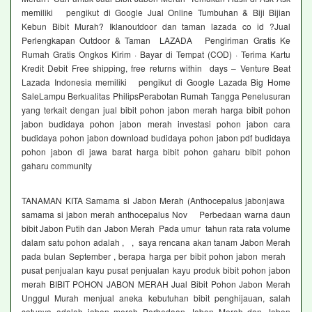
memiliki pengikut di Google Jual Online Tumbuhan & Biji Bijian
Kebun Bibit Murah? Iklanoutdoor dan taman lazada co id ?Jual
Perlengkapan Outdoor & Taman LAZADA Pengiriman Gratis Ke
Rumah Gratis Ongkos Kirim · Bayar di Tempat (COD) · Terima Kartu
Kredit Debit Free shipping, free returns within days – Venture Beat
Lazada Indonesia memiliki pengikut di Google Lazada Big Home
SaleLampu Berkualitas PhilipsPerabotan Rumah Tangga Penelusuran
yang terkait dengan jual bibit pohon jabon merah harga bibit pohon
jabon budidaya pohon jabon merah investasi pohon jabon cara
budidaya pohon jabon download budidaya pohon jabon pdf budidaya
pohon jabon di jawa barat harga bibit pohon gaharu bibit pohon
gaharu community
TANAMAN KITA Samama si Jabon Merah (Anthocepalus jabonjawa
samama si jabon merah anthocepalus Nov Perbedaan warna daun
bibit Jabon Putih dan Jabon Merah Pada umur tahun rata rata volume
dalam satu pohon adalah , , saya rencana akan tanam Jabon Merah
pada bulan September , berapa harga per bibit pohon jabon merah
pusat penjualan kayu pusat penjualan kayu produk bibit pohon jabon
merah BIBIT POHON JABON MERAH Jual Bibit Pohon Jabon Merah
Unggul Murah menjual aneka kebutuhan bibit penghijauan, salah
satunya adalah jabon merah Perbedaan Jabon Merah dan Jabon