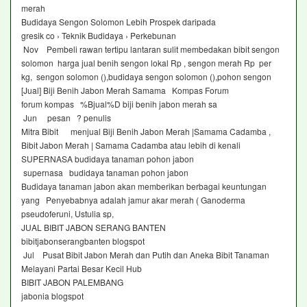
merah
Budidaya Sengon Solomon Lebih Prospek daripada
gresik co › Teknik Budidaya › Perkebunan
Nov Pembeli rawan tertipu lantaran sulit membedakan bibit sengon
solomon harga jual benih sengon lokal Rp , sengon merah Rp per
kg, sengon solomon (),budidaya sengon solomon (),pohon sengon
[Jual] Biji Benih Jabon Merah Samama Kompas Forum
forum kompas %Bjual%D biji benih jabon merah sa
Jun pesan ? penulis
Mitra Bibit menjual Biji Benih Jabon Merah |Samama Cadamba ,
Bibit Jabon Merah | Samama Cadamba atau lebih di kenali
SUPERNASA budidaya tanaman pohon jabon
supernasa budidaya tanaman pohon jabon
Budidaya tanaman jabon akan memberikan berbagai keuntungan
yang Penyebabnya adalah jamur akar merah ( Ganoderma
pseudoferuni, Ustulia sp,
JUAL BIBIT JABON SERANG BANTEN
bibitjabonserangbanten blogspot
Jul Pusat Bibit Jabon Merah dan Putih dan Aneka Bibit Tanaman
Melayani Partai Besar Kecil Hub
BIBIT JABON PALEMBANG
jabonia blogspot