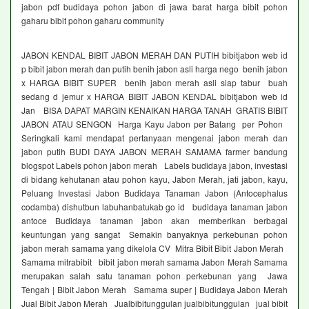
jabon pdf budidaya pohon jabon di jawa barat harga bibit pohon
gaharu bibit pohon gaharu community
JABON KENDAL BIBIT JABON MERAH DAN PUTIH bibitjabon web id
p bibit jabon merah dan putih benih jabon asli harga nego benih jabon
x HARGA BIBIT SUPER benih jabon merah asli siap tabur buah
sedang d jemur x HARGA BIBIT JABON KENDAL bibitjabon web id
Jan BISA DAPAT MARGIN KENAIKAN HARGA TANAH GRATIS BIBIT
JABON ATAU SENGON Harga Kayu Jabon per Batang per Pohon
Seringkali kami mendapat pertanyaan mengenai jabon merah dan
jabon putih BUDI DAYA JABON MERAH SAMAMA farmer bandung
blogspot Labels pohon jabon merah Labels budidaya jabon, investasi
di bidang kehutanan atau pohon kayu, Jabon Merah, jati jabon, kayu,
Peluang Investasi Jabon Budidaya Tanaman Jabon (Antocephalus
codamba) dishutbun labuhanbatukab go id budidaya tanaman jabon
antoce Budidaya tanaman jabon akan memberikan berbagai
keuntungan yang sangat Semakin banyaknya perkebunan pohon
jabon merah samama yang dikelola CV Mitra Bibit Bibit Jabon Merah
Samama mitrabibit bibit jabon merah samama Jabon Merah Samama
merupakan salah satu tanaman pohon perkebunan yang Jawa
Tengah | Bibit Jabon Merah Samama super | Budidaya Jabon Merah
Jual Bibit Jabon Merah Jualbibitunggulan jualbibitunggulan jual bibit