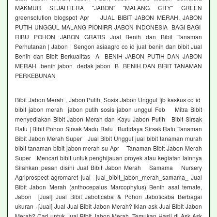
MAKMUR SEJAHTERA "JABON" "MALANG CITY" GREEN
greensolution blogspot Apr JUAL BIBIT JABON MERAH, JABON
PUTIH UNGGUL MALANG PIONIRR JABON INDONESIA BAGI BAGI
RIBU POHON JABON GRATIS Jual Benih dan Bibit Tanaman
Perhutanan | Jabon | Sengon asiaagro co id jual benih dan bibit Jual
Benih dan Bibit Berkualitas A BENIH JABON PUTIH DAN JABON
MERAH benih jabon dedak jabon B BENIH DAN BIBIT TANAMAN
PERKEBUNAN
Bibit Jabon Merah , Jabon Putih, Sosis Jabon Unggul fjb kaskus co id
bibit jabon merah jabon putih sosis jabon unggul Feb Mitra Bibit
menyediakan Bibit Jabon Merah dan Kayu Jabon Putih Bibit Sirsak
Ratu | Bibit Pohon Sirsak Madu Ratu | Budidaya Sirsak Ratu Tanaman
Bibit Jabon Merah Super Jual Bibit Unggul jual bibit tanaman murah
bibit tanaman bibit jabon merah su Apr Tanaman Bibit Jabon Merah
Super Mencari bibit untuk penghijauan proyek atau kegiatan lainnya
Silahkan pesan disini Jual Bibit Jabon Merah Samama Nursery
Agriprospect agromaret jual jual_bibit_jabon_merah_samama_ Jual
Bibit Jabon Merah (anthocepalus Marcophylus) Benih asal ternate,
Jabon [Jual] Jual Bibit Jaboticaba & Pohon Jaboticaba Berbagai
ukuran · [Jual] Jual Jual Bibit Jabon Merah? Iklan ask Jual Bibit Jabon
Merah? Cari untuk Jual Bibit Jabon Merah Temukan Hasil di Ask Ask