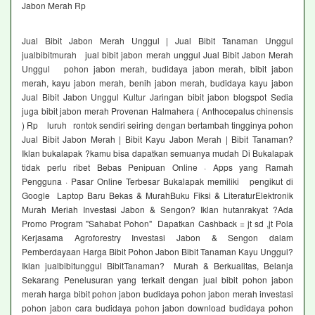
Jabon Merah Rp
Jual Bibit Jabon Merah Unggul | Jual Bibit Tanaman Unggul
jualbibitmurah jual bibit jabon merah unggul Jual Bibit Jabon Merah
Unggul pohon jabon merah, budidaya jabon merah, bibit jabon
merah, kayu jabon merah, benih jabon merah, budidaya kayu jabon
Jual Bibit Jabon Unggul Kultur Jaringan bibit jabon blogspot Sedia
juga bibit jabon merah Provenan Halmahera ( Anthocepalus chinensis
) Rp luruh rontok sendiri seiring dengan bertambah tingginya pohon
Jual Bibit Jabon Merah | Bibit Kayu Jabon Merah | Bibit Tanaman?
Iklan bukalapak ?kamu bisa dapatkan semuanya mudah Di Bukalapak
tidak perlu ribet Bebas Penipuan Online · Apps yang Ramah
Pengguna · Pasar Online Terbesar Bukalapak memiliki pengikut di
Google Laptop Baru Bekas & MurahBuku Fiksi & LiteraturElektronik
Murah Meriah Investasi Jabon & Sengon? Iklan hutanrakyat ?Ada
Promo Program "Sahabat Pohon" Dapatkan Cashback = jt sd ,jt Pola
Kerjasama Agroforestry Investasi Jabon & Sengon dalam
Pemberdayaan Harga Bibit Pohon Jabon Bibit Tanaman Kayu Unggul?
Iklan jualbibitunggul BibitTanaman? Murah & Berkualitas, Belanja
Sekarang Penelusuran yang terkait dengan jual bibit pohon jabon
merah harga bibit pohon jabon budidaya pohon jabon merah investasi
pohon jabon cara budidaya pohon jabon download budidaya pohon