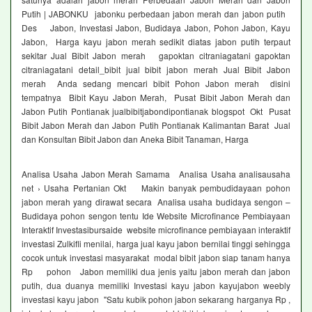
Putih | JABONKU jabonku perbedaan jabon merah dan jabon putih
Des Jabon, Investasi Jabon, Budidaya Jabon, Pohon Jabon, Kayu
Jabon, Harga kayu jabon merah sedikit diatas jabon putih terpaut
sekitar Jual Bibit Jabon merah gapoktan citraniagatani gapoktan
citraniagatani detail_bibit jual bibit jabon merah Jual Bibit Jabon
merah Anda sedang mencari bibit Pohon Jabon merah disini
tempatnya Bibit Kayu Jabon Merah, Pusat Bibit Jabon Merah dan
Jabon Putih Pontianak jualbibitjabondipontianak blogspot Okt Pusat
Bibit Jabon Merah dan Jabon Putih Pontianak Kalimantan Barat Jual
dan Konsultan Bibit Jabon dan Aneka Bibit Tanaman, Harga
Analisa Usaha Jabon Merah Samama Analisa Usaha analisausaha
net › Usaha Pertanian Okt Makin banyak pembudidayaan pohon
jabon merah yang dirawat secara Analisa usaha budidaya sengon –
Budidaya pohon sengon tentu Ide Website Microfinance Pembiayaan
Interaktif Investasibursaide website microfinance pembiayaan interaktif
investasi Zulkifli menilai, harga jual kayu jabon bernilai tinggi sehingga
cocok untuk investasi masyarakat modal bibit jabon siap tanam hanya
Rp pohon Jabon memiliki dua jenis yaitu jabon merah dan jabon
putih, dua duanya memiliki Investasi kayu jabon kayujabon weebly
investasi kayu jabon "Satu kubik pohon jabon sekarang harganya Rp ,