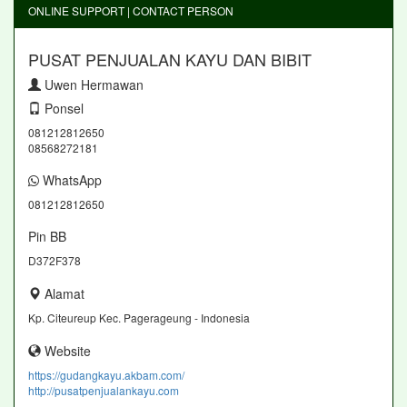
ONLINE SUPPORT | CONTACT PERSON
PUSAT PENJUALAN KAYU DAN BIBIT
Uwen Hermawan
Ponsel
081212812650
08568272181
WhatsApp
081212812650
Pin BB
D372F378
Alamat
Kp. Citeureup Kec. Pagerageung - Indonesia
Website
https://gudangkayu.akbam.com/
http://pusatpenjualankayu.com