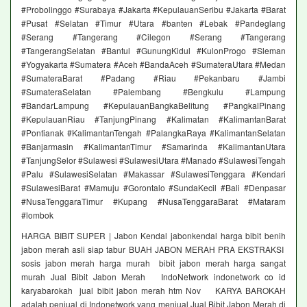
#Probolinggo #Surabaya #Jakarta #KepulauanSeribu #Jakarta #Barat
#Pusat #Selatan #Timur #Utara #banten #Lebak #Pandeglang
#Serang #Tangerang #Cilegon #Serang #Tangerang
#TangerangSelatan #Bantul #GunungKidul #KulonProgo #Sleman
#Yogyakarta #Sumatera #Aceh #BandaAceh #SumateraUtara #Medan
#SumateraBarat #Padang #Riau #Pekanbaru #Jambi
#SumateraSelatan #Palembang #Bengkulu #Lampung
#BandarLampung #KepulauanBangkaBelitung #PangkalPinang
#KepulauanRiau #TanjungPinang #Kalimatan #KalimantanBarat
#Pontianak #KalimantanTengah #PalangkaRaya #KalimantanSelatan
#Banjarmasin #KalimantanTimur #Samarinda #KalimantanUtara
#TanjungSelor #Sulawesi #SulawesiUtara #Manado #SulawesiTengah
#Palu #SulawesiSelatan #Makassar #SulawesiTenggara #Kendari
#SulawesiBarat #Mamuju #Gorontalo #SundaKecil #Bali #Denpasar
#NusaTenggaraTimur #Kupang #NusaTenggaraBarat #Mataram
#lombok
HARGA BIBIT SUPER | Jabon Kendal jabonkendal harga bibit benih
jabon merah asli siap tabur BUAH JABON MERAH PRA EKSTRAKSI
sosis jabon merah harga murah bibit jabon merah harga sangat
murah Jual Bibit Jabon Merah IndoNetwork indonetwork co id
karyabarokah jual bibit jabon merah htm Nov KARYA BAROKAH
adalah penjual di Indonetwork yang menjual Jual Bibit Jabon Merah di