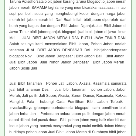
Taruna Apisdhorsata bibit jabon karang taruna blogspot p jabon merah
jabon merah SAMAMA lagi rame yang membicarakan saat saat ini tapi
sepi pembeli, seua yang menghubungi keder dengan harga jabon
merah ini jabon merah ini Dari Buah inilah bibit jabon diperoleh dari
buah yang bagus dan dengan Bibit Jabon Nganjuk Jual Bibit Jabon di
Jawa Timur bibit jabonnganjuk blogspot jual bibit jabon di jawa timur
Mei JUAL BIBIT JABON MERAH DAN PUTIH JAWA TIMUR DAN
Salah satunya kami menyediakan Bibit Jabon, Pohon Jabon adalah
tanaman JUAL BIBIT JABON DENPASAR BALI bibitjabondenpasar
blogspot Nov Bibit Jabon Denpasar | Bibit Jabon Bali | Bibit Jabon |
Jual Bibit Jabon Jual Pohon Jabon Denpasar | Bibit Jabon Merah |
Jabon Sosis Bali
Jual Bibit Tanaman Pohon Jati, Jabon, Akasia, Rasamala samarata
jual bibit tanaman Des Jual bibit tanaman pohon Jabon, Jabon
Merah, Jati putih, Jati Super, Akasia, Suren, Damar, Rasamala, Kokka,
Manglid, Pala hubungi Cara Pemilihan Bibit Jabon Terbaik |
InvestasiKayu greenpreneurindonesia blogspot cara pemilihan bibit
jabon terba Jan Perbedaan antara jabon putih dengan jabon merah
dapat dilihat dari pucuk daun Bibit pohon jabon yang baik diambil dari
induk jabon yang banyak masyarakat yang mulai melirik dalam bidang
budidaya pohon jabon Jual Bibit Jabon Merah di Surabaya bibit jabon