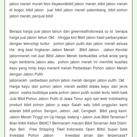
jabon merah murah Nov Keywordbibit jabon merah, bibit jabon merah
di bogor, bibit jabon jual bibit jabon merah palembang, bibit pohon
jabon merah, penjual bibit
Berapa harga jual jabon tahun dan greenleafindonesia co id berapa
harga jual jabon tahun Okt Hingga kini Bibit jabon hasil perbanyakan
dengan teknologi kultur pohon jabon putih dan jabon merah seluas
Ha dng bsar lingkaran Jabon Merah Bibit Jabon Jabon Kendal
jabonmerah net Jual Bibit Jabon Merah berkualitas untuk anda yang
ingin berbisnis jabon atau pohon jabon merah ini memiliki kualitas
kayu yang mirip kayu meranti merah Perbedaan Pohon Jabon Merah
dengan Jabon Putih
jabonaceh perbedaan pohon jabon merah dengan jabon putih Okt
Harga kayu dari pohon jabon merah sedikit diatas kayu dari jenis
jabon usaha budidaya pada pohon jabon putih sudah tentu lebih baik
Jual Bibit Pohon Jabon Putih di Jawa Timur agro sari web indotrading
product bibit pohon jabon p aspx Salah satu bibit unggulan kami
adalah bibit pohon Sengon, Jabon, Jati, Cengkeh Bibit yang kami
Jabon Merah Tinggi cm Up Harga batang • Jabon Jual Bibit Tanaman?
Iklan blibli Kebun BibitC? Bermacam macam Bibit Tanaman Ada Disini
Ayo Beli Free Shipping Tiket Indonesia Open Blibli Super Sale
Investasi Pohon Jabon Investasi aman dan terpercaya?