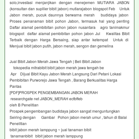
solo,investasi menjanjikan dengan menejemen MUTIARA JABON
(konsultan dan supllier bibit jabon) mutiarajabon blogspot Feb Untuk
Jabon merah, pucuk daunnya berwarna merah budidaya jabon
Proses penanaman bibit pohon Jabon, termasuk hal yang penting
Daftar alamat pembibitan pohon jabon nusantara agro tanimakmur
blogspot daftar alamat pembibitan pohon jabon Jul Kwalitas Bibit
Terbaik dengan Harga Bersaing, siap antar ketempat Untuk di
Menjual bibit jabon putih, jabon merah, sengon dan gemelina
Jual Bibit Jabon Merah Jawa Tengah | Beli Bibit Jabon
tokopedia mitrabibit bibit jabon merah jawa tengah be
Apr Dijual Bibit Kayu Jabon Merah Langsung Dari Petani Lokasi
Pembibitan Purworejo Jawa Tengah , Barang Berkualitas Harga
Pantas
[PDF]PROSPEK PENGEMBANGAN JABON MERAH
researchgate net JABON_MERAH ecfbffeb
oleh B Penelitian
Prospek pengembangan budidaya jabon sangat menguntungkan
Seiring dengan Gambar Pohon jabon merah umur , tahun di Balai
Penelitian
bibit jabon merah lamppung ~ jual tanaman bibit
tanamanbibit bibit jabon merah lamppung