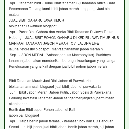
Apr tanaman bibit · Home Bibit tanaman Biji tanaman Artikel Cara
Pemesanan Tentang kami bibit jabon merah lamppung Jual bibit
matoa
JUAL BIBIT GAHARU JAWA TIMUR
bibitgaharujawatimur blogspot
Apr Pusat Bibit Gaharu dan Aneka Bibit Tanaman Di Jawa Timur
Hubungi JUAL BIBIT POHON GAHARU DI KEDIRI JAWA TIMUR HUB
MANFAAT TANAMAN JABON MERAH CV LAJUNA LIFE
lajunalifeforestry blogspot manfaat tanaman jabon merah h
Sep JABON MERAH (Anthocephallus Macrophyllus) Budidaya
tanaman jabon akan memberikan berbagai keuntungan yang sangat
Penelusuran yang terkait dengan jual bibit pohon jabon merah
Bibit Tanaman Murah Jual Bibit Jabon di Purwakarta
bibittanamanmurah blogspot jual bibit jabon di purwakarta
Jun Bibit Jabon Merah, Jabon Putih, Jabon Sosis di Purwakarta
Peluang investasi Tanaman Jabon sangat menjanjikan, permintaan
akan bahan
Benih dan Bibit super Pohon Jabon di Bali
jabon bali blogspot
Apr Harga benih jabon termasuk kemasan box dan CD Panduan
Semai jual biji jabon, jual bibit jabon, benih jabon merah, biji jabon