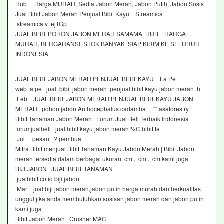
Hub Harga MURAH, Sedia Jabon Merah, Jabon Putih, Jabon Sosis
Jual Bibit Jabon Merah Penjual Bibit Kayu Streamica
streamica v ejTGp
JUAL BIBIT POHON JABON MERAH SAMAMA HUB HARGA
MURAH, BERGARANSI, STOK BANYAK SIAP KIRIM KE SELURUH
INDONESIA
JUAL BIBIT JABON MERAH PENJUAL BIBIT KAYU Fa Pe
web fa pe jual bibit jabon merah penjual bibit kayu jabon merah ht
Feb JUAL BIBIT JABON MERAH PENJUAL BIBIT KAYU JABON
MERAH pohon jabon Anthocephalus cadamba "" asaforestry
Bibit Tanaman Jabon Merah Forum Jual Beli Terbaik Indonesia
forumjualbeli jual bibit kayu jabon merah %C bibit ta
Jul pesan ? pembuat
Mitra Bibit menjual Bibit Tanaman Kayu Jabon Merah | Bibit Jabon
merah tersedia dalam berbagai ukuran cm , cm , cm kami juga
BIJI JABON JUAL BIBIT TANAMAN
jualbibit co id biji jabon
Mar jual biji jabon merah,jabon putih harga murah dan berkualitas
unggul jika anda membutuhkan sosisan jabon merah dan jabon putih
kami juga
Bibit Jabon Merah Crusher MAC