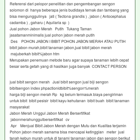
Referensi dari pelopor penelitian dan pengembangan sengon
solomon di hanya beberapa jenis budidaya ternak dan tambang yang
bisa mengunggulinya jati ( Tectona grandis ) , jabon ( Antocephalus
cadamba ) , gaharu ( Aquilaria sp )
Jual pohon Jabon Merah Putih Tukang Taman
jasatamanminimalis jual pohon jabon merah putih
Des POHON JABON I BIBIT POHON JABON MERAH ATAU PUTIH
bibit jabon murah,bibit tanaman jabon,jual bibit jabon merah
majuberkah bibit%jabon htm
Merupakan penemuan metode baru agar supaya tanaman lebih cepat
besar serta getah yang di hasilkan juga banyak CONTACT PERSON
jual bibit sengon merah Jual bibit sengon jual biji sengon
bibitsengon index phpactionidbibit%sengon%merah
harga biji sengon merah Rp kg belum termasuk biaya pengiriman
untuk bibit bibit pesisir bibit kayu kehutanan bibit buah bibit tanaman
masyarakat
Jabon Merah Unggul Jabon Merah Bersertifikat
jabonmerahunggulbersertifikat cv
Apr Menjual Bibit Jabon Merah dengan Mutu dan Kualitas terjamin
Pohon jabon merah samama bisa mencapai ketinggian meter jual
tanah kebun murah untuk di tanami tanaman jabon dan sengon berikut