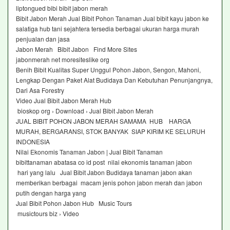
liptongued bibi bibit jabon merah
Bibit Jabon Merah Jual Bibit Pohon Tanaman Jual bibit kayu jabon ke
salatiga hub tani sejahtera tersedia berbagai ukuran harga murah
penjualan dan jasa
Jabon Merah Bibit Jabon Find More Sites
jabonmerah net moresiteslike org
Benih Bibit Kualitas Super Unggul Pohon Jabon, Sengon, Mahoni,
Lengkap Dengan Paket Alat Budidaya Dan Kebutuhan Penunjangnya,
Dari Asa Forestry
Video Jual Bibit Jabon Merah Hub
bioskop org › Download › Jual Bibit Jabon Merah
JUAL BIBIT POHON JABON MERAH SAMAMA HUB HARGA
MURAH, BERGARANSI, STOK BANYAK SIAP KIRIM KE SELURUH
INDONESIA
Nilai Ekonomis Tanaman Jabon | Jual Bibit Tanaman
bibittanaman abatasa co id post nilai ekonomis tanaman jabon
hari yang lalu Jual Bibit Jabon Budidaya tanaman jabon akan
memberikan berbagai macam jenis pohon jabon merah dan jabon
putih dengan harga yang
Jual Bibit Pohon Jabon Hub Music Tours
musictours biz › Video