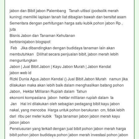
jabon dan Bibit jabon Palembang Tanah ultisol (podsolik merah
kuning) memiliki lapisan tanah liat dibagian bawah dan bersifat asam
Sementara dengan perhitungan harga satu kubik pohon jabon Rp ,
juta
Bisnis Jabon dan Tanaman Kehutanan
berbisnisjabon blogspot
Feb Jika dibandingkan dengan budidaya tanaman lain akan
membutuhkan Dilihat secara penjualan bibit, jabon merah lebih
menguntungkan
Jabon | Jual Bibit Jabon | Kayu Jabon Murah | Jabon Kendal
jabon web id
Rizki Dunia Agus Jabon Kendal () Jual Bibit Jabon Murah namun jika
dilakukan maka akan lebih baik dalam menghasilkan batang pohon
Jabon, Hektar Milliaran Rupiah dalam Tahun
ekonomi kompasiana jabon hektar milliaran rupiah dalam ta
Jan Hal ini dilakukan oleh sebagian pedagang bibit kayu jabon
nakal, yang mencoba Harga untuk pohon berukuran cm, tidak lebih
dari ribu per meter kubik Tags tanaman jabon jabon merah kayu
jabon jabon
Penelusuran yang terkait dengan jual bibit pohon jabon merah harga
bibit pohon jabon budidaya pohon jabon merah investasi pohon jabon