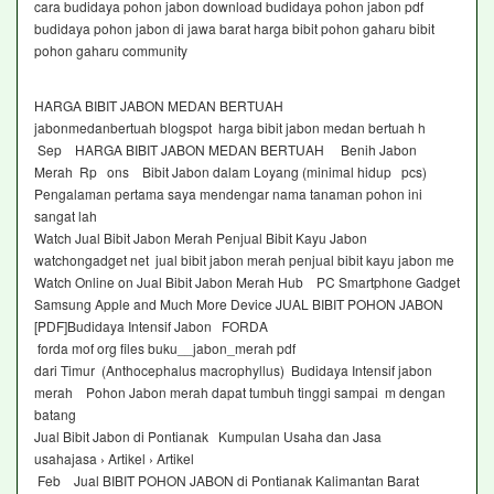
cara budidaya pohon jabon download budidaya pohon jabon pdf
budidaya pohon jabon di jawa barat harga bibit pohon gaharu bibit
pohon gaharu community
HARGA BIBIT JABON MEDAN BERTUAH
jabonmedanbertuah blogspot harga bibit jabon medan bertuah h
Sep HARGA BIBIT JABON MEDAN BERTUAH Benih Jabon
Merah Rp ons Bibit Jabon dalam Loyang (minimal hidup pcs)
Pengalaman pertama saya mendengar nama tanaman pohon ini
sangat lah
Watch Jual Bibit Jabon Merah Penjual Bibit Kayu Jabon
watchongadget net jual bibit jabon merah penjual bibit kayu jabon me
Watch Online on Jual Bibit Jabon Merah Hub PC Smartphone Gadget
Samsung Apple and Much More Device JUAL BIBIT POHON JABON
[PDF]Budidaya Intensif Jabon FORDA
forda mof org files buku__jabon_merah pdf
dari Timur (Anthocephalus macrophyllus) Budidaya Intensif jabon
merah Pohon Jabon merah dapat tumbuh tinggi sampai m dengan
batang
Jual Bibit Jabon di Pontianak Kumpulan Usaha dan Jasa
usahajasa › Artikel › Artikel
Feb Jual BIBIT POHON JABON di Pontianak Kalimantan Barat