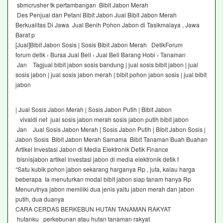
sbmcrusher tk pertambangan Bibit Jabon Merah
Des Penjual dan Petani Bibit Jabon Jual Bibit Jabon Merah
Berkualitas Di Jawa Jual Benih Pohon Jabon di Tasikmalaya , Jawa
Barat p
[Jual]Bibit Jabon Sosis | Sosis Bibit Jabon Merah DetikForum
forum detik › Bursa Jual Beli › Jual Beli Barang Hobi › Tanaman
Jan Tagjual bibit jabon sosis bandung | jual sosis bibit jabon | jual
sosis jabon | jual sosis jabon merah | bibit pohon jabon sosis | jual bibit
jabon
| Jual Sosis Jabon Merah | Sosis Jabon Putih | Bibit Jabon
vivaldi net jual sosis jabon merah sosis jabon putih bibit jabon
Jan Jual Sosis Jabon Merah | Sosis Jabon Putih | Bibit Jabon Sosis |
Jabon Sosis Bibit Jabon Merah Samama Bibit Tanaman Buah Buahan
Artikel Investasi Jabon di Media Elektronik Detik Finance
bisnisjabon artikel investasi jabon di media elektronik detik f
“Satu kubik pohon jabon sekarang harganya Rp , juta, kalau harga
beberapa Ia menuturkan modal bibit jabon siap tanam hanya Rp
Menurutnya jabon memiliki dua jenis yaitu jabon merah dan jabon
putih, dua duanya
CARA CERDAS BERKEBUN HUTAN TANAMAN RAKYAT
hutanku perkebunan atau hutan tanaman rakyat