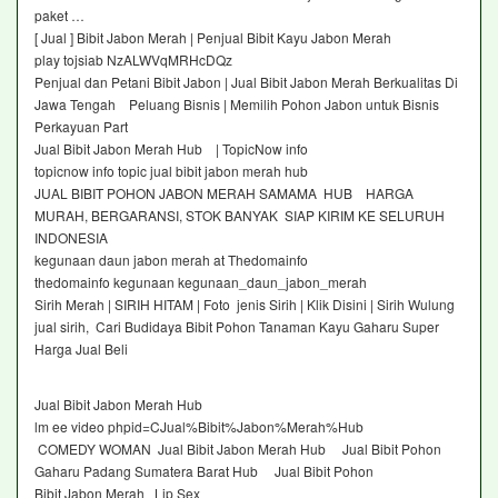
paket …
[ Jual ] Bibit Jabon Merah | Penjual Bibit Kayu Jabon Merah
play tojsiab NzALWVqMRHcDQz
Penjual dan Petani Bibit Jabon | Jual Bibit Jabon Merah Berkualitas Di
Jawa Tengah Peluang Bisnis | Memilih Pohon Jabon untuk Bisnis
Perkayuan Part
Jual Bibit Jabon Merah Hub | TopicNow info
topicnow info topic jual bibit jabon merah hub
JUAL BIBIT POHON JABON MERAH SAMAMA HUB HARGA
MURAH, BERGARANSI, STOK BANYAK SIAP KIRIM KE SELURUH
INDONESIA
kegunaan daun jabon merah at Thedomainfo
thedomainfo kegunaan kegunaan_daun_jabon_merah
Sirih Merah | SIRIH HITAM | Foto jenis Sirih | Klik Disini | Sirih Wulung
jual sirih, Cari Budidaya Bibit Pohon Tanaman Kayu Gaharu Super
Harga Jual Beli
Jual Bibit Jabon Merah Hub
lm ee video phpid=CJual%Bibit%Jabon%Merah%Hub
COMEDY WOMAN Jual Bibit Jabon Merah Hub Jual Bibit Pohon
Gaharu Padang Sumatera Barat Hub Jual Bibit Pohon
Bibit Jabon Merah Lip Sex