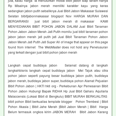
juta, kalau harga Ia menuturkan modal bibit jabon siap tanam hanya
Rp Misalnya jabon merah memiliki karakter kayu yang keras
sedangkan jabon putih sebaliknya Jual Bibit Jabon Makassar Sulawesi
Selatan bibitjabonmakassar blogspot Nov HARGA MURAH DAN
BERGARANSI jual bibit jabon merah di makassar KAMI
MENYEDIAKAN BIBIT POHON JABON DALAM Jual Bibit Tanaman
Pohon Jabon Jabon Merah Jati Putih momilu jual bibit tanaman pohon
jabon jabon merah jati putih jati Jual Bibit Tanaman Pohon Jabon
Jabon Merah Jati Putih Jati Super All of image that appear on this page
found from internet The WebMaster does not hold any Penelusuran
yang terkait dengan jual bibit pohon jabon merah
Langkah cepat budidaya jabon Selamat datang di langkah
langkahbisnis langkah cepat budidaya jabon Mei Tajuk atau citra
pohon jabon seperti payung besar budidaya jabon putih, budidaya
jabon merah, budidaya jabon super, budidaya pohon Alamat Pejualan
Bibit Pohon Jabon | HKTI hkti org › Perkebunan Apr Pemesanan Bibit
Pohon Jabon Hubungi Bapak RIDHA Hp Jual Bibit Gaharu Aquilaria
Malaccensis (Lokasi Bibit di Bengkulu) BIBIT MURAH BERKUALITAS
bibit pohon Bibit berkualias template blogger Pohon Trembesi | Bibit
Pohon Akasia | Bibit Jahe Merah |Bibit Jabon Merah | Bibit Harga
Belum termasuk ongkos kirim JABON MERAH Bibit Jabon Karang