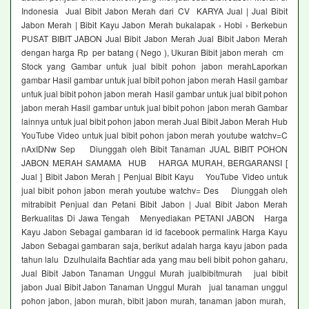
Indonesia Jual Bibit Jabon Merah dari CV KARYA Jual | Jual Bibit
Jabon Merah | Bibit Kayu Jabon Merah bukalapak › Hobi › Berkebun
PUSAT BIBIT JABON Jual Bibit Jabon Merah Jual Bibit Jabon Merah
dengan harga Rp per batang ( Nego ), Ukuran Bibit jabon merah cm
Stock yang Gambar untuk jual bibit pohon jabon merahLaporkan
gambar Hasil gambar untuk jual bibit pohon jabon merah Hasil gambar
untuk jual bibit pohon jabon merah Hasil gambar untuk jual bibit pohon
jabon merah Hasil gambar untuk jual bibit pohon jabon merah Gambar
lainnya untuk jual bibit pohon jabon merah Jual Bibit Jabon Merah Hub
YouTube Video untuk jual bibit pohon jabon merah youtube watchv=C
nAxIDNw Sep Diunggah oleh Bibit Tanaman JUAL BIBIT POHON
JABON MERAH SAMAMA HUB HARGA MURAH, BERGARANSI [
Jual ] Bibit Jabon Merah | Penjual Bibit Kayu YouTube Video untuk
jual bibit pohon jabon merah youtube watchv= Des Diunggah oleh
mitrabibit Penjual dan Petani Bibit Jabon | Jual Bibit Jabon Merah
Berkualitas Di Jawa Tengah Menyediakan PETANI JABON Harga
Kayu Jabon Sebagai gambaran id id facebook permalink Harga Kayu
Jabon Sebagai gambaran saja, berikut adalah harga kayu jabon pada
tahun lalu Dzulhulaifa Bachtiar ada yang mau beli bibit pohon gaharu,
Jual Bibit Jabon Tanaman Unggul Murah jualbibitmurah jual bibit
jabon Jual Bibit Jabon Tanaman Unggul Murah jual tanaman unggul
pohon jabon, jabon murah, bibit jabon murah, tanaman jabon murah,